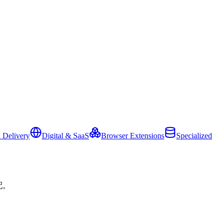
 Delivery
Digital & SaaS
Browser Extensions
Specialized
配。