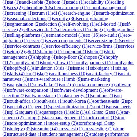
(
1
)
sat
(
1
)
saudi-arabia
(
3
)
sbom
(
1
)
scada
(
1
)
scalability
(
3
)
scaling
(
9
)
sccs
(
2
)
scheduling
(
6
)
schema-markup
(
1
)
school-management
(
1
)
screening
(
1
)
scrum
(
1
)
sdi
(
1
)
search-engine
(
1
)
search-optimization
(
2
)
seasonal-collections
(
1
)
security
(
36
)
security-training
(
1
)
segmentation
(
2
)
selection
(
1
)
self-evolving
(
1
)
self-hosted
(
1
)
self-
service
(
2
)
self-service-bi
(
2
)
seller-metrics
(
1
)
selling
(
1
)
selling-online
(
1
)
selling-platforms
(
1
)
semantic-model
(
1
)
seo
(
16
)
seo-audit
(
1
)
seo-
migration
(
1
)
server
(
1
)
server-components
(
1
)
server-sizing
(
2
)
service
(
1
)
service-contracts
(
1
)
service-efficiency
(
1
)
service-firms
(
1
)
services
(
1
)
setup
(
2
)
sgk
(
1
)
sharding
(
1
)
sharepoint
(
1
)
shein
(
1
)
shift-
management
(
3
)
shipping
(
4
)
shop-floor
(
2
)
shopee
(
2
)
shopify
(
112
)
shopify-api
(
1
)
shopify-flow
(
1
)
shopify-partners
(
1
)
shopify-plus
(
8
)
shopifyql
(
1
)
simulation
(
3
)
sis
(
1
)
sisense
(
1
)
six-sigma
(
1
)
sizing
(
1
)
skills
(
4
)
sku
(
1
)
sla
(
5
)
small-business
(
10
)
smart-factory
(
1
)
smart-
narratives
(
1
)
smart-warehouse
(
1
)
smb
(
9
)
sms-marketing
(
5
)
snapshots
(
1
)
snowflake
(
1
)
soc2
(
5
)
social-commerce
(
5
)
software
(
4
)
software-comparison
(
1
)
software-development
(
1
)
software-
selection
(
2
)
software-stack
(
1
)
solar-energy
(
1
)
solutions
(
1
)
sop
(
2
)
south-africa
(
3
)
south-asia
(
1
)
south-korea
(
1
)
southeast-asia
(
2
)
spc
(
1
)
specialty
(
1
)
speed
(
1
)
speed-optimization
(
2
)
spot
(
1
)
spreadsheets
(
1
)
sql
(
2
)
square
(
1
)
squarespace
(
1
)
ssdlc
(
1
)
ssl
(
2
)
sso
(
2
)
sst
(
1
)
star-
schema
(
2
)
startup
(
2
)
state-management
(
1
)
stock-control
(
1
)
store
(
1
)
store-optimization
(
1
)
store-setup
(
2
)
storefront-api
(
3
)
stp
(
1
)
strategy
(
35
)
streaming
(
4
)
stress-test
(
1
)
stress-testing
(
1
)
stripe
(
2
)
structured-data
(
1
)
student-management
(
2
)
student-performance