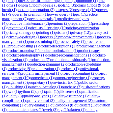
(
2
)
plex
(
1
)
plex-smart-manufacturing
(
1
)
plm
(
2
)
plumbing
(
1
)
pm2
(
1
)
pms
(
1
)
pnpm
(
1
)
point-of-sale
(
3
)
poland
(
3
)
polaris
(
1
)
pos
(
9
)
post-
brexit
(
1
)
post-implementation
(
2
)
postgres
(
2
)
postgresql
(
10
)
power-
bi
(
79
)
power-bi-premium
(
1
)
power-query
(
1
)
ppc
(
1
)
practice-
management
(
2
)
precious-metals
(
1
)
predictive-analytics
(
4
)
predictive-maintenance
(
2
)
premium
(
2
)
preparation
(
1
)
prestashop
(
1
)
preventive
(
1
)
pricelists
(
1
)
pricing
(
19
)
pricing-optimization
(
1
)
pricing-strategy
(
3
)
printing
(
1
)
prisma
(
1
)
privacy
(
12
)
privacy-act
(
1
)
privacy-by-design
(
1
)
process
(
2
)
process-improvement
(
1
)
process-
management
(
1
)
process-mining
(
1
)
process-safety
(
1
)
procurement
(
11
)
product-costing
(
1
)
product-descriptions
(
1
)
product-management
(
2
)
product-mapping
(
1
)
product-optimization
(
1
)
product-pages
(
1
)
product-photography
(
1
)
product-recommendations
(
1
)
product-
visualization
(
1
)
production
(
7
)
production-dashboards
(
1
)
production-
management
(
1
)
production-planning
(
2
)
production-scheduling
(
1
)
productivity
(
9
)
productization
(
1
)
products
(
1
)
professional-
services
(
4
)
program-management
(
1
)
project-accounting
(
2
)
project-
management
(
19
)
prometheus
(
1
)
prompt-engineering
(
1
)
property-
management
(
5
)
proprietary
(
1
)
provincial-tax
(
1
)
public-sector
(
1
)
publishing
(
1
)
punchout-catalog
(
1
)
purchase
(
3
)
push-notifications
(
1
)
pwa
(
1
)
python
(
5
)
qa
(
1
)
qatar
(
1
)
qlik-sense
(
1
)
qualification
(
1
)
quality
(
3
)
quality-analytics
(
1
)
quality-assurance
(
1
)
quality-
compliance
(
1
)
quality-control
(
2
)
quality-management
(
2
)
quantum-
computing
(
1
)
query-tuning
(
1
)
quickbooks
(
8
)
quickstart
(
1
)
quotation
(
1
)
quotation-templates
(
1
)
qweb
(
3
)
rag
(
1
)
rakuten
(
1
)
ranking