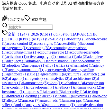
深入探索 Odoo 集成、电商自动化以及 AI 驱动商业解决方案
背后的技术。
1247
文章
1632
主题
全部（1247）
2026
(
6
)
3d
(
1
)
3pl
(
3
)
4pl
(
1
)
AP-AR
(
1
)
HR
(
1
)
IFRS
(
1
)
KPIs
(
1
)
a11y
(
1
)
a2p-10dlc
(
1
)
ab-testing
(
5
)
about-ecosire
(
1
)
access-control
(
2
)
access-rights
(
1
)
accessibility
(
3
)
account-
management
(
1
)
accounting
(
83
)
accounting-comparison
(
1
)
accounting-firms
(
1
)
accounts-payable
(
3
)
accounts-receivable
(
1
)
activation
(
1
)
activecampaign
(
2
)
acumatica
(
1
)
ada
(
2
)
adempiere
(
1
)
adequacy
(
1
)
admin-api
(
1
)
administration
(
1
)
adobe-commerce
(
2
)
adoption
(
2
)
aerospace
(
1
)
afip
(
1
)
africa
(
2
)
aftermarket
(
1
)
agency
(
13
)
agency-automation
(
1
)
agency-growth
(
2
)
agency-scaling
(
1
)
agentforce
(
1
)
agile
(
2
)
agreements
(
1
)
agriculture
(
3
)
agritech
(
1
)
ai
(
62
)
ai-agent
(
1
)
ai-agents
(
38
)
ai-analytics
(
2
)
ai-architecture
(
2
)
ai-
assistants
(
1
)
ai-automation
(
6
)
ai-bot
(
1
)
ai-chatbot
(
1
)
ai-comparison
(
1
)
ai-content
(
1
)
ai-development
(
1
)
ai-ethics
(
1
)
ai-frameworks
(
2
)
ai-
investment
(
1
)
ai-queries
(
1
)
ai-search
(
3
)
ai-security
(
1
)
ai-testing
(
1
)
ai-threats
(
1
)
alerting
(
2
)
alexa
(
1
)
alibaba
(
1
)
aliexpress
(
1
)
all-in-one
(
2
)
allegro
(
2
)
amazon
(
7
)
amazon-ads
(
1
)
amazon-ppc
(
1
)
amazon-
seller
(
1
)
aml
(
1
)
analytics
(
40
)
announcement
(
1
)
anomaly-detection