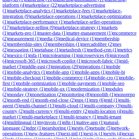
platform
(
4
)
marketplace
(
22
)
marketplace-advertising
(
1
)
marketplace-analytics
(
1
)
marketplace-fees
(
1
)
marketplace-
integration
(
9
)
marketplace-operations
(
1
)
marketplace-optimization
(
1
)
marketplace-performance
(
1
)
marketplace-seller-operations
(
17
)
marketplace-selling
(
9
)
marketplace-strategy
(
1
)
markets
(
1
)
markets-pro
(
1
)
master-data
(
1
)
matter-management
(
1
)
mcommerce
(
2
)
measurement
(
1
)
media
(
3
)
medical-device
(
1
)
membership
(
2
)
membership-sites
(
3
)
memberships
(
1
)
mercadolibre
(
2
)
mes
(
2
)
messaging
(
1
)
metabase
(
1
)
metasfresh
(
1
)
method-crm
(
1
)
metrics
(
2
)
mexico
(
1
)
mfa
(
1
)
microlearning
(
1
)
microservices
(
6
)
microsoft
(
4
)
microsoft-365
(
1
)
microsoft-copilot
(
1
)
microsoft-fabric
(
3
)
mid-
market
(
3
)
middle-east
(
3
)
migration
(
29
)
migrations
(
1
)
mobile
(
1
)
mobile-analytics
(
1
)
mobile-app
(
1
)
mobile-apps
(
1
)
mobile-bi
(
1
)
mobile-checkout
(
1
)
mobile-commerce
(
14
)
mobile-cro
(
1
)
mobile-
first
(
1
)
mobile-optimization
(
1
)
mobile-payments
(
1
)
mobile-seo
(
1
)
mobile-strategy
(
1
)
mobile-ux
(
1
)
modernization
(
1
)
modules
(
2
)
monday
(
3
)
monetization
(
2
)
monitoring
(
8
)
monolith
(
1
)
monorepo
(
2
)
month-end
(
1
)
month-end-close
(
2
)
mps
(
1
)
mrp
(
6
)
mtd
(
1
)
multi-
agent
(
5
)
multi-channel
(
13
)
multi-cloud
(
1
)
multi-company
(
3
)
multi-
country
(
2
)
multi-currency
(
6
)
multi-entity
(
2
)
multi-location
(
4
)
multi-
market
(
1
)
multi-marketplace
(
1
)
multi-tenancy
(
1
)
multi-tenant
(
4
)
multilingual
(
1
)
myinvois
(
1
)
n8n
(
1
)
native-app
(
1
)
natural-
language
(
2
)
ndpr
(
1
)
nearshoring
(
1
)
nestjs
(
5
)
netsuite
(
5
)
network-
operations
(
1
)
new-features
(
3
)
next-intl
(
1
)
next-js
(
1
)
nextjs
(
4
)
nexus