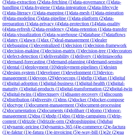
(
3
)
data-extraction
(
2
)
data-fetching
(
1
)
data-governance
(
1
)
data-
handling
(
1
)
data-hygiene
(
1
)
data-integration
(
2
)
data-lifecycle
(
1
)
data-literacy
(
1
)
data-mapping
(
1
)
data-mesh
(
1
)
data-migration
(
8
)
data-modeling
(
5
)
data-pipeline
(
1
)
data-platform
(
2
)
data-
preparation
(
1
)
data-privacy
(
4
)
data-protection
(
14
)
data-quality
(
4
)
data-refresh
(
2
)
data-residency
(
2
)
data-retention
(
1
)
data-transfer
(
4
)
data-visualization
(
5
)
data-warehouse
(
2
)
database
(
7
)
dataflows
(
1
)
datev
(
1
)
dawn
(
1
)
dax
(
7
)
deal-management
(
1
)
dealer
(
1
)
debugging
(
1
)
decentralized
(
1
)
decision
(
1
)
decision-framework
(
1
)
decision-making
(
1
)
decision-matrix
(
1
)
decision-tree
(
1
)
decorators
(
1
)
defect-detection
(
1
)
deliverability
(
1
)
delivery
(
1
)
delmiaworks
(
1
)
demand-forecasting
(
3
)
demand-planning
(
4
)
demand-sensing
(
1
)
dental
(
1
)
deployment
(
10
)
deployment-pipelines
(
1
)
design
(
2
)
design-system
(
1
)
developer
(
1
)
development
(
13
)
device-
management
(
1
)
devops
(
29
)
devsecops
(
1
)
dgfip
(
1
)
dian
(
1
)
digital
(
1
)
digital-adoption
(
1
)
digital-business
(
1
)
digital-health
(
1
)
digital-
maturity
(
1
)
digital-products
(
1
)
digital-transformation
(
22
)
digital-twin
(
2
)
digital-twins
(
1
)
directquery
(
1
)
disaster-recovery
(
1
)
discounts
(
2
)
distribution
(
4
)
diversity
(
1
)
dms
(
2
)
docker
(
3
)
docker-compose
(
1
)
doctype
(
1
)
document-management
(
3
)
document-processing
(
2
)
documentation
(
2
)
documents
(
4
)
dolibarr
(
1
)
domo
(
1
)
donor-
management
(
2
)
dpa
(
1
)
dpdp
(
1
)
dpo
(
1
)
drip-campaigns
(
1
)
drip-
content
(
1
)
drizzle
(
3
)
drizzle-orm
(
2
)
dropshipping
(
3
)
dubai
(
1
)
dynamic-pricing
(
3
)
dynamics-365
(
4
)
e-commerce
(
2
)
e-factura
(
1
)
e-faktur
(
1
)
e-fatura
(
1
)
e-invoicing
(
5
)
e-way-bill
(
1
)
e2e
(
2
)
eaa