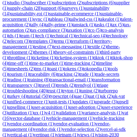
(
1
)
studio
(
3
)
subscriber
(
1
)
subscription
(
2
)
subscriptions
(
6
)
supplier
(
1
)
supply-chain
(
28
)
support
(
6
)
surveys
(
1
)
sustainability
(
14
)
sustainability-roi
(
1
)
sustainable-ecommerce
(
1
)
sustainable-
procurement
(
1
)
sync
(
1
)
tableau
(
3
)
tailwind-css
(
1
)
takealot
(
1
)
talent-
acquisition
(
2
)
tally
(
4
)
tally-prime
(
1
)
tanstack
(
1
)
tasks
(
1
)
tax
(
5
)
tax-
automation
(
2
)
tax-compliance
(
3
)
taxation
(
1
)
tco
(
5
)
tco-analysis
(
1
)
tds
(
1
)
team
(
1
)
tech
(
1
)
technical
(
1
)
technical-seo
(
4
)
technology
(
2
)
telecom
(
3
)
templates
(
3
)
temu
(
1
)
terraform
(
1
)
territory-
management
(
1
)
testing
(
7
)
text-messaging
(
1
)
textile
(
2
)
theme-
development
(
2
)
themes
(
1
)
theory-of-constraints
(
1
)
third-party
(
1
)
throttling
(
1
)
ticketing
(
1
)
ticketing-system
(
1
)
tiktok
(
1
)
tiktok-shop
(
4
)
time-off
(
1
)
time-to-market
(
1
)
time-tracking
(
2
)
timeline
(
5
)
timesheets
(
2
)
tms
(
1
)
toast
(
1
)
tokens
(
3
)
tokopedia
(
1
)
tools
(
1
)
tourism
(
1
)
traceability
(
6
)
tracking
(
2
)
trade
(
1
)
trade-secrets
(
1
)
trading
(
1
)
training
(
8
)
transactional-email
(
1
)
transformation
(
1
)
transparency
(
3
)
travel
(
3
)
trends
(
2
)
trendyol
(
1
)
triage
(
1
)
troubleshooting
(
40
)
trust
(
1
)
tryton
(
1
)
tuning
(
2
)
turborepo
(
1
)
turkey
(
4
)
tutorial
(
50
)
typescript
(
4
)
uae
(
3
)
uat
(
1
)
uk
(
2
)
uk-vat
(
1
)
unified-commerce
(
1
)
unit-tests
(
1
)
updates
(
1
)
upgrade
(
3
)
upsell
(
1
)
upselling
(
1
)
user-acquisition
(
1
)
user-adoption
(
2
)
user-experience
(
3
)
utilization
(
1
)
ux
(
1
)
v4
(
1
)
validation
(
1
)
variance-analysis
(
1
)
vat
(
16
)
vector-database
(
1
)
vehicle-management
(
1
)
vehicle-tracking
(
1
)
vendor-coordination
(
1
)
vendor-evaluation
(
1
)
vendor-
management
(
4
)
vendor-risk
(
1
)
vendor-selection
(
2
)
vercel-ai-sdk
(
1
)
vertical-ai
(
1
)
vertipaq
(
1
)
vietnam
(
1
)
views
(
1
)
vision-2030