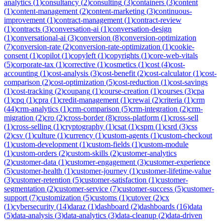
analytics
(
1
)
consultancy
(
2
)
consulting
(
3
)
containers
(
3
)
content
(
1
)
content-management
(
2
)
content-marketing
(
3
)
continuous-
improvement
(
1
)
contract-management
(
1
)
contract-review
(
1
)
contracts
(
3
)
conversation-ai
(
1
)
conversation-design
(
1
)
conversational-ai
(
3
)
conversion
(
8
)
conversion-optimization
(
7
)
conversion-rate
(
2
)
conversion-rate-optimization
(
1
)
cookie-
consent
(
1
)
copilot
(
1
)
copyleft
(
1
)
copyrights
(
1
)
core-web-vitals
(
5
)
corporate-tax
(
1
)
corrective
(
1
)
cosmetics
(
1
)
cost
(
4
)
cost-
accounting
(
1
)
cost-analysis
(
3
)
cost-benefit
(
2
)
cost-calculator
(
1
)
cost-
comparison
(
2
)
cost-optimization
(
5
)
cost-reduction
(
1
)
cost-savings
(
1
)
cost-tracking
(
2
)
coupang
(
1
)
course-creation
(
1
)
courses
(
3
)
cpa
(
1
)
cpq
(
1
)
cpra
(
1
)
credit-management
(
1
)
crewai
(
2
)
criteria
(
1
)
crm
(
44
)
crm-analytics
(
1
)
crm-comparison
(
5
)
crm-integration
(
2
)
crm-
migration
(
2
)
cro
(
2
)
cross-border
(
8
)
cross-platform
(
1
)
cross-sell
(
1
)
cross-selling
(
1
)
cryptography
(
1
)
csat
(
1
)
cspm
(
1
)
csrd
(
3
)
css
(
2
)
csv
(
1
)
culture
(
1
)
currency
(
1
)
custom-agents
(
1
)
custom-checkout
(
1
)
custom-development
(
1
)
custom-fields
(
1
)
custom-module
(
1
)
custom-orders
(
2
)
custom-skills
(
2
)
customer-analytics
(
2
)
customer-data
(
1
)
customer-engagement
(
3
)
customer-experience
(
5
)
customer-health
(
1
)
customer-journey
(
1
)
customer-lifetime-value
(
3
)
customer-retention
(
5
)
customer-satisfaction
(
1
)
customer-
segmentation
(
2
)
customer-service
(
7
)
customer-success
(
5
)
customer-
support
(
7
)
customization
(
5
)
customs
(
1
)
cutover
(
2
)
cx
(
1
)
cybersecurity
(
14
)
daraz
(
1
)
dashboard
(
2
)
dashboards
(
16
)
data
(
5
)
data-analysis
(
3
)
data-analytics
(
3
)
data-cleanup
(
2
)
data-driven