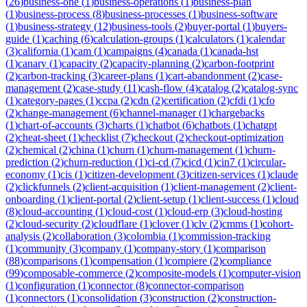
(
26
)
business-one
(
1
)
business-operations
(
1
)
business-plan
(
1
)
business-process
(
8
)
business-processes
(
1
)
business-software
(
1
)
business-strategy
(
12
)
business-tools
(
2
)
buyer-portal
(
1
)
buyers-
guide
(
1
)
caching
(
6
)
calculation-groups
(
1
)
calculators
(
1
)
calendar
(
3
)
california
(
1
)
cam
(
1
)
campaigns
(
4
)
canada
(
1
)
canada-hst
(
1
)
canary
(
1
)
capacity
(
2
)
capacity-planning
(
2
)
carbon-footprint
(
2
)
carbon-tracking
(
3
)
career-plans
(
1
)
cart-abandonment
(
2
)
case-
management
(
2
)
case-study
(
11
)
cash-flow
(
4
)
catalog
(
2
)
catalog-sync
(
1
)
category-pages
(
1
)
ccpa
(
2
)
cdn
(
2
)
certification
(
2
)
cfdi
(
1
)
cfo
(
2
)
change-management
(
6
)
channel-manager
(
1
)
chargebacks
(
1
)
chart-of-accounts
(
3
)
charts
(
1
)
chatbot
(
6
)
chatbots
(
1
)
chatgpt
(
2
)
cheat-sheet
(
1
)
checklist
(
7
)
checkout
(
2
)
checkout-optimization
(
2
)
chemical
(
2
)
china
(
1
)
churn
(
1
)
churn-management
(
1
)
churn-
prediction
(
2
)
churn-reduction
(
1
)
ci-cd
(
7
)
cicd
(
1
)
cin7
(
1
)
circular-
economy
(
1
)
cis
(
1
)
citizen-development
(
3
)
citizen-services
(
1
)
claude
(
2
)
clickfunnels
(
2
)
client-acquisition
(
1
)
client-management
(
2
)
client-
onboarding
(
1
)
client-portal
(
2
)
client-setup
(
1
)
client-success
(
1
)
cloud
(
8
)
cloud-accounting
(
1
)
cloud-cost
(
1
)
cloud-erp
(
3
)
cloud-hosting
(
2
)
cloud-security
(
2
)
cloudflare
(
1
)
clover
(
1
)
clv
(
2
)
cmms
(
1
)
cohort-
analysis
(
2
)
collaboration
(
3
)
colombia
(
1
)
commission-tracking
(
1
)
community
(
3
)
company
(
1
)
company-story
(
1
)
comparison
(
88
)
comparisons
(
1
)
compensation
(
1
)
compiere
(
2
)
compliance
(
99
)
composable-commerce
(
2
)
composite-models
(
1
)
computer-vision
(
1
)
configuration
(
1
)
connector
(
8
)
connector-comparison
(
1
)
connectors
(
1
)
consolidation
(
3
)
construction
(
2
)
construction-