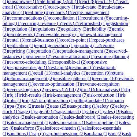
(
1
)
ransomware
(
1
)
rate-limiting
(
3
)
rdl
(
1
)
react
(
8
)
react-19
(
2
)
react-
email
(
1
)
react-native
(
1
)
react-query
(
1
)
real-estate
(
5
)
real-estate-
analytics
(
1
)
real-time
(
4
)
recharts
(
1
)
recipe-management
(
1
)
recommendations
(
1
)
reconciliation
(
1
)
recruitment
(
6
)
recurring-
billing
(
1
)
recurring-revenue
(
5
)
redis
(
2
)
refurbished
(
1
)
registration
(
1
)
regulation
(
1
)
regulations
(
2
)
regulatory
(
3
)
reliability
(
2
)
remix
(
2
)
remote-work
(
2
)
renewable-energy
(
1
)
renewal-management
(
1
)
rental
(
3
)
rental-business
(
1
)
reorder-point
(
1
)
repeat-purchases
(
1
)
replication
(
1
)
report-generation
(
1
)
reporting
(
12
)
reports
(
3
)
repricing
(
1
)
reputation
(
1
)
reputation-management
(
2
)
reserved-
instances
(
1
)
resilience
(
2
)
resource-allocation
(
1
)
resource-planning
(
1
)
resource-scheduling
(
2
)
responsible-ai
(
2
)
responsive
(
2
)
responsive-design
(
1
)
rest-api
(
4
)
restaurant
(
5
)
restaurant-
management
(
1
)
retail
(
13
)
retail-analytics
(
1
)
retention
(
9
)
returns
(
4
)
returns-management
(
2
)
reusable-patterns
(
1
)
revenue
(
10
)
revenue-
management
(
1
)
revenue-optimization
(
1
)
revenue-recognition
(
5
)
reverse-logistics
(
2
)
reviews
(
5
)
rfid
(
2
)
rfm
(
1
)
rfm-analysis
(
1
)
rfp
(
1
)
rfq
(
1
)
rich-results
(
1
)
risk-management
(
7
)
risk-reduction
(
1
)
rls
(
4
)
rohs
(
1
)
roi
(
34
)
roi-optimization
(
1
)
rolling-update
(
1
)
romania
(
1
)
rpa
(
3
)
rsc
(
2
)
russia
(
2
)
saas
(
25
)
saas-pricing
(
1
)
safety
(
2
)
safety-
stock
(
1
)
sage
(
1
)
sage-50
(
2
)
sage-intacct
(
1
)
salary
(
1
)
sales
(
19
)
sales-
analytics
(
3
)
sales-automation
(
1
)
sales-dashboard
(
2
)
sales-forecasting
(
1
)
sales-management
(
1
)
sales-operations
(
1
)
sales-pipeline
(
1
)
sales-
tax
(
8
)
salesforce
(
5
)
salesforce-einstein
(
1
)
salesforce-essentials
(
1
)
sanctions
(
1
)
sap
(
5
)
sap-business-one
(
2
)
sap-hana
(
1
)
sars
(
2
)
sasb