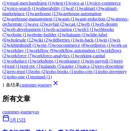
(
1
)
visual-merchandising
(
1
)
vitest
(
1
)
voice-ai
(
1
)
voice-commerce
(
2
)
voice-search
(
1
)
vulnerability
(
1
)
waf
(
1
)
walmart
(
3
)
walmart-
marketplace
(
1
)
warehouse
(
13
)
warehouse-automation
(
2
)
warehouse-management
(
1
)
wasm
(
1
)
waste-reduction
(
2
)
watsonx-
orchestrate
(
1
)
wave
(
2
)
wayfair
(
2
)
wcag
(
2
)
web
(
1
)
web-design
(
2
)
web-development
(
1
)
web-scraping
(
1
)
web3
(
1
)
webhooks
(
7
)
website
(
1
)
website-builder
(
1
)
whatsapp
(
1
)
white-label
(
6
)
wholesale
(
12
)
wiki
(
2
)
wildberries
(
1
)
win-back
(
1
)
wip
(
1
)
wix
(
2
)
wkhtmltopdf
(
1
)
wms
(
5
)
woocommerce
(
8
)
wordpress
(
1
)
work-os
(
1
)
workday
(
1
)
workflow
(
9
)
workflow-automation
(
1
)
workflows
(
2
)
workforce
(
7
)
workforce-analytics
(
1
)
working-capital
(
1
)
workplace
(
1
)
workshops
(
1
)
workspace
(
1
)
wps-payroll
(
1
)
xero
(
4
)
xml
(
1
)
xml-rpc
(
3
)
zalando
(
5
)
zapier
(
3
)
zatca
(
2
)
zero-downtime
(
2
)
zero-trust
(
3
)
zoho
(
2
)
zoho-books
(
1
)
zoho-crm
(
1
)
zoho-inventory
(
1
)
zoho-one
(
1
)
zustand
(
1
)
1 条结果
customer-journey
所有文章
customer-journey
ux
3月15日