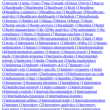
(
1
)
growth
(
1
)
grpc
(
1
)
gst
(
7
)
gta
(
1
)
guide
(
43
)
gxp
(
2
)
gym
(
1
)
haccp
(
2
)
handmade
(
3
)
hardening
(
2
)
hardware
(
1
)
hcm
(
1
)
headless
(
4
)
headless-commerce
(
3
)
headless-erp
(
1
)
healthcare
(
9
)
healthcare-
analytics
(
1
)
healthcare-dashboards
(
1
)
helpdesk
(
7
)
hepsiburada
(
1
)
hetzner
(
1
)
higher-ed
(
1
)
hipaa
(
5
)
hiring
(
4
)
hmac
(
1
)
hmrc
(
2
)
home-goods
(
1
)
home-services
(
1
)
hospitality
(
5
)
hosting
(
3
)
hotel
(
1
)
hotel-management
(
1
)
hr
(
20
)
hr-analytics
(
2
)
hr-automation
(
1
)
hr-
compliance
(
1
)
hrms
(
1
)
hubspot
(
7
)
human-machine
(
1
)
hvac
(
2
)
hybrid
(
1
)
hydrogen
(
3
)
hyperautomation
(
1
)
i18n
(
2
)
iam
(
1
)
ibm
(
1
)
icms
(
1
)
idempiere
(
1
)
idempotency
(
1
)
identity
(
4
)
ifrs-15
(
1
)
image-
optimization
(
1
)
impact
(
1
)
impact-measurement
(
1
)
implementation
(
44
)
implementation-partner
(
1
)
import
(
1
)
import-export
(
1
)
import-
mode
(
1
)
incident-response
(
3
)
inclusive-design
(
1
)
incremental-
refresh
(
2
)
indexing
(
1
)
india
(
5
)
india-gst
(
2
)
india-marketplace
(
1
)
indonesia
(
2
)
industry
(
4
)
industry-4-0
(
17
)
industry-5-0
(
1
)
industry-erp
(
1
)
industry-specific
(
1
)
industry-wrappers
(
1
)
infor
(
1
)
information-security
(
2
)
infrastructure
(
10
)
infrastructure-as-code
(
1
)
infusionsoft
(
1
)
inp
(
1
)
insightly
(
1
)
insights
(
2
)
inspection
(
1
)
instagram
(
1
)
instagram-shopping
(
2
)
installation
(
1
)
integration
(
63
)
intellectual-property
(
1
)
inter-company
(
1
)
intercompany
(
4
)
internal-controls
(
1
)
internal-documentation
(
1
)
international
(
11
)
international-expansion
(
1
)
international-logistics
(
1
)
international-selling
(
2
)
international-trade
(
1
)
internationalization
(
2
)
intranet
(
1
)
inventory
(
33
)
inventory-analytics
(
1
)
inventory-
forecasting
(
1
)
inventory-management
(
5
)
inventory-optimization