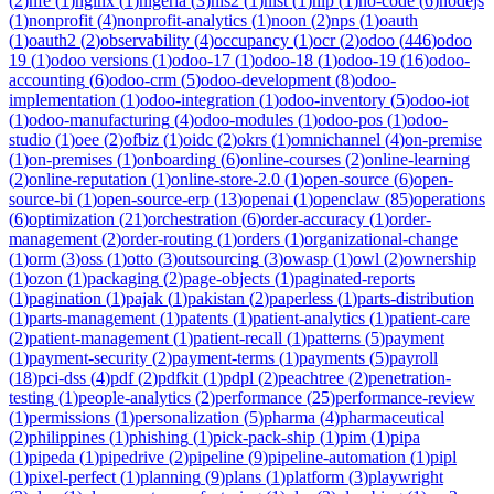
(
2
)
nfe
(
1
)
nginx
(
1
)
nigeria
(
3
)
nis2
(
1
)
nist
(
1
)
nlp
(
1
)
no-code
(
6
)
nodejs
(
1
)
nonprofit
(
4
)
nonprofit-analytics
(
1
)
noon
(
2
)
nps
(
1
)
oauth
(
1
)
oauth2
(
2
)
observability
(
4
)
occupancy
(
1
)
ocr
(
2
)
odoo
(
446
)
odoo
19
(
1
)
odoo versions
(
1
)
odoo-17
(
1
)
odoo-18
(
1
)
odoo-19
(
16
)
odoo-
accounting
(
6
)
odoo-crm
(
5
)
odoo-development
(
8
)
odoo-
implementation
(
1
)
odoo-integration
(
1
)
odoo-inventory
(
5
)
odoo-iot
(
1
)
odoo-manufacturing
(
4
)
odoo-modules
(
1
)
odoo-pos
(
1
)
odoo-
studio
(
1
)
oee
(
2
)
ofbiz
(
1
)
oidc
(
2
)
okrs
(
1
)
omnichannel
(
4
)
on-premise
(
1
)
on-premises
(
1
)
onboarding
(
6
)
online-courses
(
2
)
online-learning
(
2
)
online-reputation
(
1
)
online-store-2.0
(
1
)
open-source
(
6
)
open-
source-bi
(
1
)
open-source-erp
(
13
)
openai
(
1
)
openclaw
(
85
)
operations
(
6
)
optimization
(
21
)
orchestration
(
6
)
order-accuracy
(
1
)
order-
management
(
2
)
order-routing
(
1
)
orders
(
1
)
organizational-change
(
1
)
orm
(
3
)
oss
(
1
)
otto
(
3
)
outsourcing
(
3
)
owasp
(
1
)
owl
(
2
)
ownership
(
1
)
ozon
(
1
)
packaging
(
2
)
page-objects
(
1
)
paginated-reports
(
1
)
pagination
(
1
)
pajak
(
1
)
pakistan
(
2
)
paperless
(
1
)
parts-distribution
(
1
)
parts-management
(
1
)
patents
(
1
)
patient-analytics
(
1
)
patient-care
(
2
)
patient-management
(
1
)
patient-recall
(
1
)
patterns
(
5
)
payment
(
1
)
payment-security
(
2
)
payment-terms
(
1
)
payments
(
5
)
payroll
(
18
)
pci-dss
(
4
)
pdf
(
2
)
pdfkit
(
1
)
pdpl
(
2
)
peachtree
(
2
)
penetration-
testing
(
1
)
people-analytics
(
2
)
performance
(
25
)
performance-review
(
1
)
permissions
(
1
)
personalization
(
5
)
pharma
(
4
)
pharmaceutical
(
2
)
philippines
(
1
)
phishing
(
1
)
pick-pack-ship
(
1
)
pim
(
1
)
pipa
(
1
)
pipeda
(
1
)
pipedrive
(
2
)
pipeline
(
9
)
pipeline-automation
(
1
)
pipl
(
1
)
pixel-perfect
(
1
)
planning
(
9
)
plans
(
1
)
platform
(
3
)
playwright