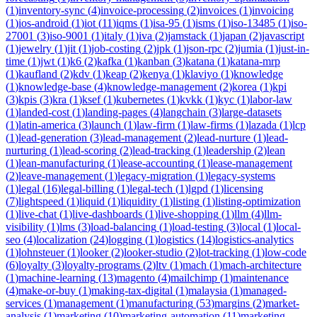
(
1
)
inventory-sync
(
4
)
invoice-processing
(
2
)
invoices
(
1
)
invoicing
(
1
)
ios-android
(
1
)
iot
(
11
)
iqms
(
1
)
isa-95
(
1
)
isms
(
1
)
iso-13485
(
1
)
iso-
27001
(
3
)
iso-9001
(
1
)
italy
(
1
)
iva
(
2
)
jamstack
(
1
)
japan
(
2
)
javascript
(
1
)
jewelry
(
1
)
jit
(
1
)
job-costing
(
2
)
jpk
(
1
)
json-rpc
(
2
)
jumia
(
1
)
just-in-
time
(
1
)
jwt
(
1
)
k6
(
2
)
kafka
(
1
)
kanban
(
3
)
katana
(
1
)
katana-mrp
(
1
)
kaufland
(
2
)
kdv
(
1
)
keap
(
2
)
kenya
(
1
)
klaviyo
(
1
)
knowledge
(
1
)
knowledge-base
(
4
)
knowledge-management
(
2
)
korea
(
1
)
kpi
(
3
)
kpis
(
3
)
kra
(
1
)
ksef
(
1
)
kubernetes
(
1
)
kvkk
(
1
)
kyc
(
1
)
labor-law
(
1
)
landed-cost
(
1
)
landing-pages
(
4
)
langchain
(
3
)
large-datasets
(
1
)
latin-america
(
3
)
launch
(
1
)
law-firm
(
1
)
law-firms
(
1
)
lazada
(
1
)
lcp
(
1
)
lead-generation
(
3
)
lead-management
(
2
)
lead-nurture
(
1
)
lead-
nurturing
(
1
)
lead-scoring
(
2
)
lead-tracking
(
1
)
leadership
(
2
)
lean
(
1
)
lean-manufacturing
(
1
)
lease-accounting
(
1
)
lease-management
(
2
)
leave-management
(
1
)
legacy-migration
(
1
)
legacy-systems
(
1
)
legal
(
16
)
legal-billing
(
1
)
legal-tech
(
1
)
lgpd
(
1
)
licensing
(
7
)
lightspeed
(
1
)
liquid
(
1
)
liquidity
(
1
)
listing
(
1
)
listing-optimization
(
1
)
live-chat
(
1
)
live-dashboards
(
1
)
live-shopping
(
1
)
llm
(
4
)
llm-
visibility
(
1
)
lms
(
3
)
load-balancing
(
1
)
load-testing
(
3
)
local
(
1
)
local-
seo
(
4
)
localization
(
24
)
logging
(
1
)
logistics
(
14
)
logistics-analytics
(
1
)
lohnsteuer
(
1
)
looker
(
2
)
looker-studio
(
2
)
lot-tracking
(
1
)
low-code
(
6
)
loyalty
(
3
)
loyalty-programs
(
2
)
ltv
(
1
)
mach
(
1
)
mach-architecture
(
1
)
machine-learning
(
13
)
magento
(
4
)
mailchimp
(
1
)
maintenance
(
4
)
make-or-buy
(
1
)
making-tax-digital
(
1
)
malaysia
(
1
)
managed-
services
(
1
)
management
(
1
)
manufacturing
(
53
)
margins
(
2
)
market-
analysis
(
1
)
marketing
(
10
)
marketing-automation
(
11
)
marketing-