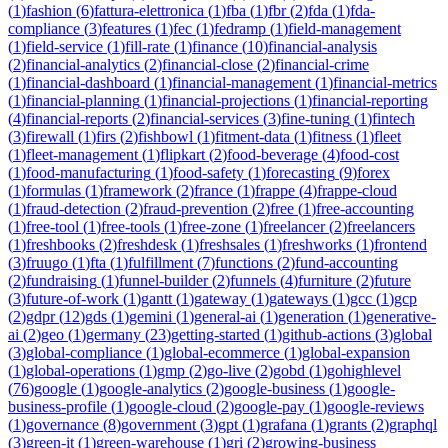
(
1
)
fashion
(
6
)
fattura-elettronica
(
1
)
fba
(
1
)
fbr
(
2
)
fda
(
1
)
fda-
compliance
(
3
)
features
(
1
)
fec
(
1
)
fedramp
(
1
)
field-management
(
1
)
field-service
(
1
)
fill-rate
(
1
)
finance
(
10
)
financial-analysis
(
2
)
financial-analytics
(
2
)
financial-close
(
2
)
financial-crime
(
1
)
financial-dashboard
(
1
)
financial-management
(
1
)
financial-metrics
(
1
)
financial-planning
(
1
)
financial-projections
(
1
)
financial-reporting
(
4
)
financial-reports
(
2
)
financial-services
(
3
)
fine-tuning
(
1
)
fintech
(
3
)
firewall
(
1
)
firs
(
2
)
fishbowl
(
1
)
fitment-data
(
1
)
fitness
(
1
)
fleet
(
1
)
fleet-management
(
1
)
flipkart
(
2
)
food-beverage
(
4
)
food-cost
(
1
)
food-manufacturing
(
1
)
food-safety
(
1
)
forecasting
(
9
)
forex
(
1
)
formulas
(
1
)
framework
(
2
)
france
(
1
)
frappe
(
4
)
frappe-cloud
(
1
)
fraud-detection
(
2
)
fraud-prevention
(
2
)
free
(
1
)
free-accounting
(
1
)
free-tool
(
1
)
free-tools
(
1
)
free-zone
(
1
)
freelancer
(
2
)
freelancers
(
1
)
freshbooks
(
2
)
freshdesk
(
1
)
freshsales
(
1
)
freshworks
(
1
)
frontend
(
3
)
fruugo
(
1
)
fta
(
1
)
fulfillment
(
7
)
functions
(
2
)
fund-accounting
(
2
)
fundraising
(
1
)
funnel-builder
(
2
)
funnels
(
4
)
furniture
(
2
)
future
(
3
)
future-of-work
(
1
)
gantt
(
1
)
gateway
(
1
)
gateways
(
1
)
gcc
(
1
)
gcp
(
2
)
gdpr
(
12
)
gds
(
1
)
gemini
(
1
)
general-ai
(
1
)
generation
(
1
)
generative-
ai
(
2
)
geo
(
1
)
germany
(
23
)
getting-started
(
1
)
github-actions
(
3
)
global
(
3
)
global-compliance
(
1
)
global-ecommerce
(
1
)
global-expansion
(
1
)
global-operations
(
1
)
gmp
(
2
)
go-live
(
2
)
gobd
(
1
)
gohighlevel
(
76
)
google
(
1
)
google-analytics
(
2
)
google-business
(
1
)
google-
business-profile
(
1
)
google-cloud
(
2
)
google-pay
(
1
)
google-reviews
(
1
)
governance
(
8
)
government
(
3
)
gpt
(
1
)
grafana
(
1
)
grants
(
2
)
graphql
(
3
)
green-it
(
1
)
green-warehouse
(
1
)
gri
(
2
)
growing-business