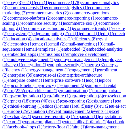
(
1
)
ebay
(
3
)
ec2
(
1
)
ecm
(
1
)
ecommerce
(
178
)
ecommerce-analytics
(
3
)
ecommerce-costs
(
1
)
ecommerce-logistics
(
1
)
ecommerce-
marketing
(
2
)
ecommerce-metrics
(
2
)
ecommerce-operations
(
2
)
ecommerce-platform
(
2
)
ecommerce-reporting
(
1
)
ecommerce-
scaling
(
1
)
ecommerce-security
(
1
)
ecommerce-seo
(
3
)
ecommerce-
shipping
(
1
)
ecommerce-technology
(
1
)
ecommerce-trends
(
1
)
ecosire
(
7
)
ecosystem
(
1
)
edge-computing
(
2
)
edi
(
1
)
editorial
(
1
)
edr
(
1
)
edtech
(
1
)
education
(
4
)
education-analytics
(
1
)
efficiency
(
8
)
egypt
(
2
)
electronics
(
1
)
emag
(
1
)
email
(
2
)
email-marketing
(
10
)
email-
sequences
(
1
)
email-templates
(
1
)
embedded
(
2
)
embedded-analytics
(
5
)
embedded-apps
(
1
)
emissions
(
1
)
employee-development
(
1
)
employee-engagement
(
1
)
employee-management
(
3
)
employee-
privacy
(
1
)
encryption
(
1
)
endpoint-security
(
1
)
energy
(
3
)
energy-
efficiency
(
1
)
energy-management
(
1
)
engagement
(
1
)
enrollment
(
2
)
enterprise
(
39
)
enterprise-ai
(
2
)
enterprise-architecture
(
1
)
enterprise-content
(
1
)
enterprise-software
(
1
)
eoq
(
1
)
epicor
(
2
)
epicor-kinetic
(
1
)
eprivacy
(
1
)
equipment
(
2
)
equipment-rental
(
2
)
erp
(
225
)
erp-architecture
(
1
)
erp-automation
(
1
)
erp-comparison
(
9
)
erp-configuration
(
1
)
erp-failure
(
1
)
erp-integration
(
8
)
erp-selection
(
2
)
erpnext
(
18
)
errors
(
40
)
esg
(
5
)
esg-reporting
(
2
)
esignature
(
1
)
eta
(
2
)
ethical-sourcing
(
1
)
ethics
(
1
)
etims
(
1
)
etl
(
5
)
etsy
(
3
)
eu
(
2
)
eu-ai-act
(
1
)
europe
(
2
)
evaluation
(
3
)
event-management
(
2
)
events
(
1
)
excel
(
3
)
exchanges
(
1
)
executive-reporting
(
1
)
expansion
(
1
)
expectations
(
1
)
expo
(
1
)
export-compliance
(
1
)
extensibility
(
2
)
fabric
(
1
)
facebook
(
1
)
facebook-shops
(
1
)
factory-floor
(
1
)
faire
(
1
)
farm-management