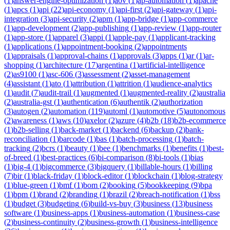
(
1
)
answer-engine-optimization
(
1
)
aov
(
1
)
ap-automation
(
1
)
apache
(
1
)
apcs
(
1
)
api
(
22
)
api-economy
(
1
)
api-first
(
2
)
api-gateway
(
1
)
api-
integration
(
3
)
api-security
(
2
)
apm
(
1
)
app-bridge
(
1
)
app-commerce
(
1
)
app-development
(
2
)
app-publishing
(
1
)
app-review
(
1
)
app-router
(
1
)
app-store
(
1
)
apparel
(
3
)
appi
(
1
)
apple-pay
(
1
)
applicant-tracking
(
1
)
applications
(
1
)
appointment-booking
(
2
)
appointments
(
1
)
appraisals
(
1
)
approval-chains
(
1
)
approvals
(
3
)
apps
(
1
)
ar
(
1
)
ar-
shopping
(
1
)
architecture
(
17
)
argentina
(
1
)
artificial-intelligence
(
2
)
as9100
(
1
)
asc-606
(
3
)
assessment
(
2
)
asset-management
(
4
)
assistant
(
1
)
ato
(
1
)
attribution
(
1
)
attrition
(
1
)
audience-analytics
(
1
)
audit
(
7
)
audit-trail
(
1
)
augmented
(
1
)
augmented-reality
(
2
)
australia
(
2
)
australia-gst
(
1
)
authentication
(
6
)
authentik
(
2
)
authorization
(
3
)
autogen
(
2
)
automation
(
119
)
automl
(
1
)
automotive
(
5
)
autonomous
(
2
)
awareness
(
1
)
aws
(
10
)
axelor
(
2
)
azure
(
4
)
b2b
(
18
)
b2b-ecommerce
(
1
)
b2b-selling
(
1
)
back-market
(
1
)
backend
(
6
)
backup
(
2
)
bank-
reconciliation
(
1
)
barcode
(
1
)
bas
(
1
)
batch-processing
(
1
)
batch-
tracking
(
2
)
bcrs
(
1
)
beauty
(
1
)
bee
(
1
)
benchmarks
(
1
)
benefits
(
1
)
best-
of-breed
(
1
)
best-practices
(
6
)
bi-comparison
(
8
)
bi-tools
(
1
)
bias
(
1
)
big-4
(
1
)
bigcommerce
(
3
)
bigquery
(
1
)
billable-hours
(
1
)
billing
(
7
)
bir
(
1
)
black-friday
(
1
)
block-editor
(
1
)
blockchain
(
1
)
blog-strategy
(
1
)
blue-green
(
1
)
bmf
(
1
)
bom
(
2
)
booking
(
5
)
bookkeeping
(
9
)
bpa
(
1
)
bpm
(
1
)
brand
(
2
)
branding
(
1
)
brazil
(
2
)
breach-notification
(
1
)
bss
(
1
)
budget
(
3
)
budgeting
(
6
)
build-vs-buy
(
3
)
business
(
13
)
business
software
(
1
)
business-apps
(
1
)
business-automation
(
1
)
business-case
(
2
)
business-continuity
(
2
)
business-growth
(
1
)
business-intelligence