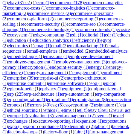
(
1
)
ebay
(
3
)
ec2
(
1
)
ecm
(
1
)
ecommerce
(
178
)
ecommerce-analytics
(
3
)
ecommerce-costs
(
1
)
ecommerce-logistics
(
1
)
ecommerce-
marketing
(
2
)
ecommerce-metrics
(
2
)
ecommerce-operations
(
2
)
ecommerce-platform
(
2
)
ecommerce-reporting
(
1
)
ecommerce-
scaling
(
1
)
ecommerce-security
(
1
)
ecommerce-seo
(
3
)
ecommerce-
shipping
(
1
)
ecommerce-technology
(
1
)
ecommerce-trends
(
1
)
ecosire
(
7
)
ecosystem
(
1
)
edge-computing
(
2
)
edi
(
1
)
editorial
(
1
)
edr
(
1
)
edtech
(
1
)
education
(
4
)
education-analytics
(
1
)
efficiency
(
8
)
egypt
(
2
)
electronics
(
1
)
emag
(
1
)
email
(
2
)
email-marketing
(
10
)
email-
sequences
(
1
)
email-templates
(
1
)
embedded
(
2
)
embedded-analytics
(
5
)
embedded-apps
(
1
)
emissions
(
1
)
employee-development
(
1
)
employee-engagement
(
1
)
employee-management
(
3
)
employee-
privacy
(
1
)
encryption
(
1
)
endpoint-security
(
1
)
energy
(
3
)
energy-
efficiency
(
1
)
energy-management
(
1
)
engagement
(
1
)
enrollment
(
2
)
enterprise
(
39
)
enterprise-ai
(
2
)
enterprise-architecture
(
1
)
enterprise-content
(
1
)
enterprise-software
(
1
)
eoq
(
1
)
epicor
(
2
)
epicor-kinetic
(
1
)
eprivacy
(
1
)
equipment
(
2
)
equipment-rental
(
2
)
erp
(
225
)
erp-architecture
(
1
)
erp-automation
(
1
)
erp-comparison
(
9
)
erp-configuration
(
1
)
erp-failure
(
1
)
erp-integration
(
8
)
erp-selection
(
2
)
erpnext
(
18
)
errors
(
40
)
esg
(
5
)
esg-reporting
(
2
)
esignature
(
1
)
eta
(
2
)
ethical-sourcing
(
1
)
ethics
(
1
)
etims
(
1
)
etl
(
5
)
etsy
(
3
)
eu
(
2
)
eu-ai-act
(
1
)
europe
(
2
)
evaluation
(
3
)
event-management
(
2
)
events
(
1
)
excel
(
3
)
exchanges
(
1
)
executive-reporting
(
1
)
expansion
(
1
)
expectations
(
1
)
expo
(
1
)
export-compliance
(
1
)
extensibility
(
2
)
fabric
(
1
)
facebook
(
1
)
facebook-shops
(
1
)
factory-floor
(
1
)
faire
(
1
)
farm-management