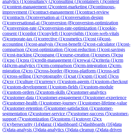
analytics
(
1
)
consultancy
(
2
)
consulting
(
3
)
containers
(
3
)
content
(
1
)
content-management
(
2
)
content-marketing
(
3
)
continuous-
improvement
(
1
)
contract-management
(
1
)
contract-review
(
1
)
contracts
(
3
)
conversation-ai
(
1
)
conversation-design
(
1
)
conversational-ai
(
3
)
conversion
(
8
)
conversion-optimization
(
7
)
conversion-rate
(
2
)
conversion-rate-optimization
(
1
)
cookie-
consent
(
1
)
copilot
(
1
)
copyleft
(
1
)
copyrights
(
1
)
core-web-vitals
(
5
)
corporate-tax
(
1
)
corrective
(
1
)
cosmetics
(
1
)
cost
(
4
)
cost-
accounting
(
1
)
cost-analysis
(
3
)
cost-benefit
(
2
)
cost-calculator
(
1
)
cost-
comparison
(
2
)
cost-optimization
(
5
)
cost-reduction
(
1
)
cost-savings
(
1
)
cost-tracking
(
2
)
coupang
(
1
)
course-creation
(
1
)
courses
(
3
)
cpa
(
1
)
cpq
(
1
)
cpra
(
1
)
credit-management
(
1
)
crewai
(
2
)
criteria
(
1
)
crm
(
44
)
crm-analytics
(
1
)
crm-comparison
(
5
)
crm-integration
(
2
)
crm-
migration
(
2
)
cro
(
2
)
cross-border
(
8
)
cross-platform
(
1
)
cross-sell
(
1
)
cross-selling
(
1
)
cryptography
(
1
)
csat
(
1
)
cspm
(
1
)
csrd
(
3
)
css
(
2
)
csv
(
1
)
culture
(
1
)
currency
(
1
)
custom-agents
(
1
)
custom-checkout
(
1
)
custom-development
(
1
)
custom-fields
(
1
)
custom-module
(
1
)
custom-orders
(
2
)
custom-skills
(
2
)
customer-analytics
(
2
)
customer-data
(
1
)
customer-engagement
(
3
)
customer-experience
(
5
)
customer-health
(
1
)
customer-journey
(
1
)
customer-lifetime-value
(
3
)
customer-retention
(
5
)
customer-satisfaction
(
1
)
customer-
segmentation
(
2
)
customer-service
(
7
)
customer-success
(
5
)
customer-
support
(
7
)
customization
(
5
)
customs
(
1
)
cutover
(
2
)
cx
(
1
)
cybersecurity
(
14
)
daraz
(
1
)
dashboard
(
2
)
dashboards
(
16
)
data
(
5
)
data-analysis
(
3
)
data-analytics
(
3
)
data-cleanup
(
2
)
data-driven