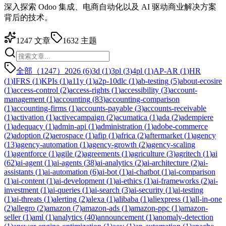
深入探索 Odoo 集成、电商自动化以及 AI 驱动商业解决方案
背后的技术。
1247
文章
1632
主题
全部（1247）
2026
(
6
)
3d
(
1
)
3pl
(
3
)
4pl
(
1
)
AP-AR
(
1
)
HR
(
1
)
IFRS
(
1
)
KPIs
(
1
)
a11y
(
1
)
a2p-10dlc
(
1
)
ab-testing
(
5
)
about-ecosire
(
1
)
access-control
(
2
)
access-rights
(
1
)
accessibility
(
3
)
account-
management
(
1
)
accounting
(
83
)
accounting-comparison
(
1
)
accounting-firms
(
1
)
accounts-payable
(
3
)
accounts-receivable
(
1
)
activation
(
1
)
activecampaign
(
2
)
acumatica
(
1
)
ada
(
2
)
adempiere
(
1
)
adequacy
(
1
)
admin-api
(
1
)
administration
(
1
)
adobe-commerce
(
2
)
adoption
(
2
)
aerospace
(
1
)
afip
(
1
)
africa
(
2
)
aftermarket
(
1
)
agency
(
13
)
agency-automation
(
1
)
agency-growth
(
2
)
agency-scaling
(
1
)
agentforce
(
1
)
agile
(
2
)
agreements
(
1
)
agriculture
(
3
)
agritech
(
1
)
ai
(
62
)
ai-agent
(
1
)
ai-agents
(
38
)
ai-analytics
(
2
)
ai-architecture
(
2
)
ai-
assistants
(
1
)
ai-automation
(
6
)
ai-bot
(
1
)
ai-chatbot
(
1
)
ai-comparison
(
1
)
ai-content
(
1
)
ai-development
(
1
)
ai-ethics
(
1
)
ai-frameworks
(
2
)
ai-
investment
(
1
)
ai-queries
(
1
)
ai-search
(
3
)
ai-security
(
1
)
ai-testing
(
1
)
ai-threats
(
1
)
alerting
(
2
)
alexa
(
1
)
alibaba
(
1
)
aliexpress
(
1
)
all-in-one
(
2
)
allegro
(
2
)
amazon
(
7
)
amazon-ads
(
1
)
amazon-ppc
(
1
)
amazon-
seller
(
1
)
aml
(
1
)
analytics
(
40
)
announcement
(
1
)
anomaly-detection