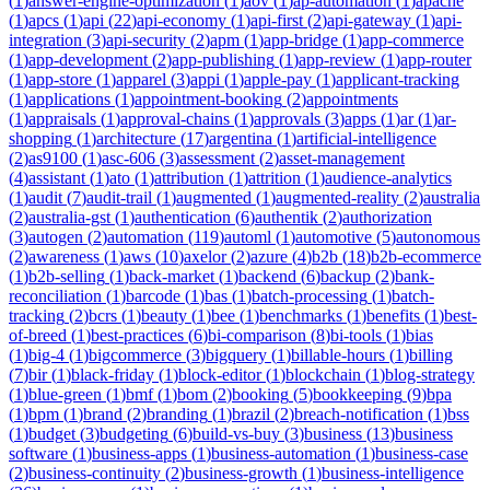
(
1
)
answer-engine-optimization
(
1
)
aov
(
1
)
ap-automation
(
1
)
apache
(
1
)
apcs
(
1
)
api
(
22
)
api-economy
(
1
)
api-first
(
2
)
api-gateway
(
1
)
api-
integration
(
3
)
api-security
(
2
)
apm
(
1
)
app-bridge
(
1
)
app-commerce
(
1
)
app-development
(
2
)
app-publishing
(
1
)
app-review
(
1
)
app-router
(
1
)
app-store
(
1
)
apparel
(
3
)
appi
(
1
)
apple-pay
(
1
)
applicant-tracking
(
1
)
applications
(
1
)
appointment-booking
(
2
)
appointments
(
1
)
appraisals
(
1
)
approval-chains
(
1
)
approvals
(
3
)
apps
(
1
)
ar
(
1
)
ar-
shopping
(
1
)
architecture
(
17
)
argentina
(
1
)
artificial-intelligence
(
2
)
as9100
(
1
)
asc-606
(
3
)
assessment
(
2
)
asset-management
(
4
)
assistant
(
1
)
ato
(
1
)
attribution
(
1
)
attrition
(
1
)
audience-analytics
(
1
)
audit
(
7
)
audit-trail
(
1
)
augmented
(
1
)
augmented-reality
(
2
)
australia
(
2
)
australia-gst
(
1
)
authentication
(
6
)
authentik
(
2
)
authorization
(
3
)
autogen
(
2
)
automation
(
119
)
automl
(
1
)
automotive
(
5
)
autonomous
(
2
)
awareness
(
1
)
aws
(
10
)
axelor
(
2
)
azure
(
4
)
b2b
(
18
)
b2b-ecommerce
(
1
)
b2b-selling
(
1
)
back-market
(
1
)
backend
(
6
)
backup
(
2
)
bank-
reconciliation
(
1
)
barcode
(
1
)
bas
(
1
)
batch-processing
(
1
)
batch-
tracking
(
2
)
bcrs
(
1
)
beauty
(
1
)
bee
(
1
)
benchmarks
(
1
)
benefits
(
1
)
best-
of-breed
(
1
)
best-practices
(
6
)
bi-comparison
(
8
)
bi-tools
(
1
)
bias
(
1
)
big-4
(
1
)
bigcommerce
(
3
)
bigquery
(
1
)
billable-hours
(
1
)
billing
(
7
)
bir
(
1
)
black-friday
(
1
)
block-editor
(
1
)
blockchain
(
1
)
blog-strategy
(
1
)
blue-green
(
1
)
bmf
(
1
)
bom
(
2
)
booking
(
5
)
bookkeeping
(
9
)
bpa
(
1
)
bpm
(
1
)
brand
(
2
)
branding
(
1
)
brazil
(
2
)
breach-notification
(
1
)
bss
(
1
)
budget
(
3
)
budgeting
(
6
)
build-vs-buy
(
3
)
business
(
13
)
business
software
(
1
)
business-apps
(
1
)
business-automation
(
1
)
business-case
(
2
)
business-continuity
(
2
)
business-growth
(
1
)
business-intelligence