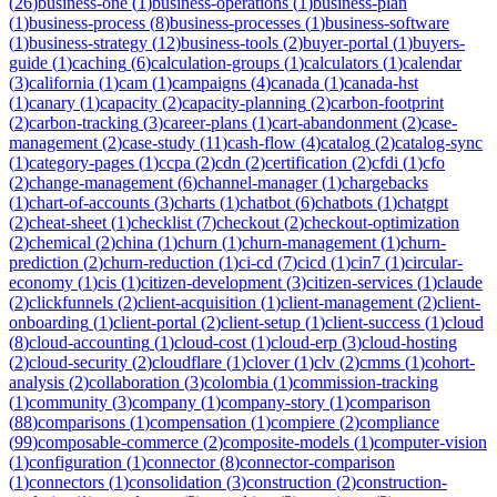
(
26
)
business-one
(
1
)
business-operations
(
1
)
business-plan
(
1
)
business-process
(
8
)
business-processes
(
1
)
business-software
(
1
)
business-strategy
(
12
)
business-tools
(
2
)
buyer-portal
(
1
)
buyers-
guide
(
1
)
caching
(
6
)
calculation-groups
(
1
)
calculators
(
1
)
calendar
(
3
)
california
(
1
)
cam
(
1
)
campaigns
(
4
)
canada
(
1
)
canada-hst
(
1
)
canary
(
1
)
capacity
(
2
)
capacity-planning
(
2
)
carbon-footprint
(
2
)
carbon-tracking
(
3
)
career-plans
(
1
)
cart-abandonment
(
2
)
case-
management
(
2
)
case-study
(
11
)
cash-flow
(
4
)
catalog
(
2
)
catalog-sync
(
1
)
category-pages
(
1
)
ccpa
(
2
)
cdn
(
2
)
certification
(
2
)
cfdi
(
1
)
cfo
(
2
)
change-management
(
6
)
channel-manager
(
1
)
chargebacks
(
1
)
chart-of-accounts
(
3
)
charts
(
1
)
chatbot
(
6
)
chatbots
(
1
)
chatgpt
(
2
)
cheat-sheet
(
1
)
checklist
(
7
)
checkout
(
2
)
checkout-optimization
(
2
)
chemical
(
2
)
china
(
1
)
churn
(
1
)
churn-management
(
1
)
churn-
prediction
(
2
)
churn-reduction
(
1
)
ci-cd
(
7
)
cicd
(
1
)
cin7
(
1
)
circular-
economy
(
1
)
cis
(
1
)
citizen-development
(
3
)
citizen-services
(
1
)
claude
(
2
)
clickfunnels
(
2
)
client-acquisition
(
1
)
client-management
(
2
)
client-
onboarding
(
1
)
client-portal
(
2
)
client-setup
(
1
)
client-success
(
1
)
cloud
(
8
)
cloud-accounting
(
1
)
cloud-cost
(
1
)
cloud-erp
(
3
)
cloud-hosting
(
2
)
cloud-security
(
2
)
cloudflare
(
1
)
clover
(
1
)
clv
(
2
)
cmms
(
1
)
cohort-
analysis
(
2
)
collaboration
(
3
)
colombia
(
1
)
commission-tracking
(
1
)
community
(
3
)
company
(
1
)
company-story
(
1
)
comparison
(
88
)
comparisons
(
1
)
compensation
(
1
)
compiere
(
2
)
compliance
(
99
)
composable-commerce
(
2
)
composite-models
(
1
)
computer-vision
(
1
)
configuration
(
1
)
connector
(
8
)
connector-comparison
(
1
)
connectors
(
1
)
consolidation
(
3
)
construction
(
2
)
construction-