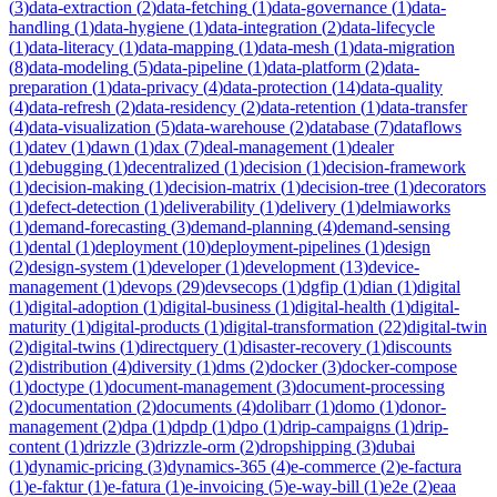
(
3
)
data-extraction
(
2
)
data-fetching
(
1
)
data-governance
(
1
)
data-
handling
(
1
)
data-hygiene
(
1
)
data-integration
(
2
)
data-lifecycle
(
1
)
data-literacy
(
1
)
data-mapping
(
1
)
data-mesh
(
1
)
data-migration
(
8
)
data-modeling
(
5
)
data-pipeline
(
1
)
data-platform
(
2
)
data-
preparation
(
1
)
data-privacy
(
4
)
data-protection
(
14
)
data-quality
(
4
)
data-refresh
(
2
)
data-residency
(
2
)
data-retention
(
1
)
data-transfer
(
4
)
data-visualization
(
5
)
data-warehouse
(
2
)
database
(
7
)
dataflows
(
1
)
datev
(
1
)
dawn
(
1
)
dax
(
7
)
deal-management
(
1
)
dealer
(
1
)
debugging
(
1
)
decentralized
(
1
)
decision
(
1
)
decision-framework
(
1
)
decision-making
(
1
)
decision-matrix
(
1
)
decision-tree
(
1
)
decorators
(
1
)
defect-detection
(
1
)
deliverability
(
1
)
delivery
(
1
)
delmiaworks
(
1
)
demand-forecasting
(
3
)
demand-planning
(
4
)
demand-sensing
(
1
)
dental
(
1
)
deployment
(
10
)
deployment-pipelines
(
1
)
design
(
2
)
design-system
(
1
)
developer
(
1
)
development
(
13
)
device-
management
(
1
)
devops
(
29
)
devsecops
(
1
)
dgfip
(
1
)
dian
(
1
)
digital
(
1
)
digital-adoption
(
1
)
digital-business
(
1
)
digital-health
(
1
)
digital-
maturity
(
1
)
digital-products
(
1
)
digital-transformation
(
22
)
digital-twin
(
2
)
digital-twins
(
1
)
directquery
(
1
)
disaster-recovery
(
1
)
discounts
(
2
)
distribution
(
4
)
diversity
(
1
)
dms
(
2
)
docker
(
3
)
docker-compose
(
1
)
doctype
(
1
)
document-management
(
3
)
document-processing
(
2
)
documentation
(
2
)
documents
(
4
)
dolibarr
(
1
)
domo
(
1
)
donor-
management
(
2
)
dpa
(
1
)
dpdp
(
1
)
dpo
(
1
)
drip-campaigns
(
1
)
drip-
content
(
1
)
drizzle
(
3
)
drizzle-orm
(
2
)
dropshipping
(
3
)
dubai
(
1
)
dynamic-pricing
(
3
)
dynamics-365
(
4
)
e-commerce
(
2
)
e-factura
(
1
)
e-faktur
(
1
)
e-fatura
(
1
)
e-invoicing
(
5
)
e-way-bill
(
1
)
e2e
(
2
)
eaa