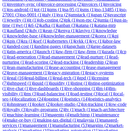
(
1
)
inventory-sync
(
4
)
invoice-processing
(
2
)
invoices
(
1
)
invoicing
(
1
)
ios-android
(
1
)
iot
(
11
)
iqms
(
1
)
isa-95
(
1
)
isms
(
1
)
iso-13485
(
1
)
iso-
27001
(
3
)
iso-9001
(
1
)
italy
(
1
)
iva
(
2
)
jamstack
(
1
)
japan
(
2
)
javascript
(
1
)
jewelry
(
1
)
jit
(
1
)
job-costing
(
2
)
jpk
(
1
)
json-rpc
(
2
)
jumia
(
1
)
just-in-
time
(
1
)
jwt
(
1
)
k6
(
2
)
kafka
(
1
)
kanban
(
3
)
katana
(
1
)
katana-mrp
(
1
)
kaufland
(
2
)
kdv
(
1
)
keap
(
2
)
kenya
(
1
)
klaviyo
(
1
)
knowledge
(
1
)
knowledge-base
(
4
)
knowledge-management
(
2
)
korea
(
1
)
kpi
(
3
)
kpis
(
3
)
kra
(
1
)
ksef
(
1
)
kubernetes
(
1
)
kvkk
(
1
)
kyc
(
1
)
labor-law
(
1
)
landed-cost
(
1
)
landing-pages
(
4
)
langchain
(
3
)
large-datasets
(
1
)
latin-america
(
3
)
launch
(
1
)
law-firm
(
1
)
law-firms
(
1
)
lazada
(
1
)
lcp
(
1
)
lead-generation
(
3
)
lead-management
(
2
)
lead-nurture
(
1
)
lead-
nurturing
(
1
)
lead-scoring
(
2
)
lead-tracking
(
1
)
leadership
(
2
)
lean
(
1
)
lean-manufacturing
(
1
)
lease-accounting
(
1
)
lease-management
(
2
)
leave-management
(
1
)
legacy-migration
(
1
)
legacy-systems
(
1
)
legal
(
16
)
legal-billing
(
1
)
legal-tech
(
1
)
lgpd
(
1
)
licensing
(
7
)
lightspeed
(
1
)
liquid
(
1
)
liquidity
(
1
)
listing
(
1
)
listing-optimization
(
1
)
live-chat
(
1
)
live-dashboards
(
1
)
live-shopping
(
1
)
llm
(
4
)
llm-
visibility
(
1
)
lms
(
3
)
load-balancing
(
1
)
load-testing
(
3
)
local
(
1
)
local-
seo
(
4
)
localization
(
24
)
logging
(
1
)
logistics
(
14
)
logistics-analytics
(
1
)
lohnsteuer
(
1
)
looker
(
2
)
looker-studio
(
2
)
lot-tracking
(
1
)
low-code
(
6
)
loyalty
(
3
)
loyalty-programs
(
2
)
ltv
(
1
)
mach
(
1
)
mach-architecture
(
1
)
machine-learning
(
13
)
magento
(
4
)
mailchimp
(
1
)
maintenance
(
4
)
make-or-buy
(
1
)
making-tax-digital
(
1
)
malaysia
(
1
)
managed-
services
(
1
)
management
(
1
)
manufacturing
(
53
)
margins
(
2
)
market-
analysis
(
1
)
marketing
(
10
)
marketing-automation
(
11
)
marketing-