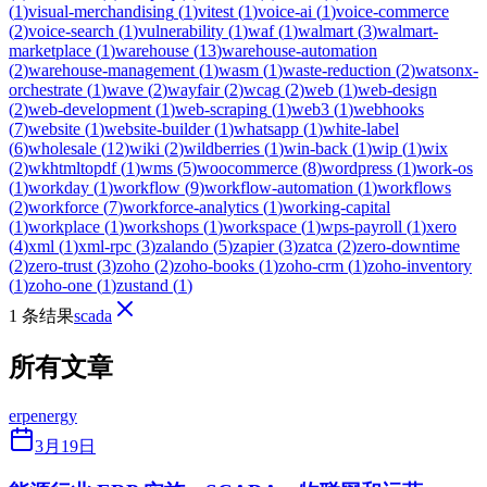
(
1
)
visual-merchandising
(
1
)
vitest
(
1
)
voice-ai
(
1
)
voice-commerce
(
2
)
voice-search
(
1
)
vulnerability
(
1
)
waf
(
1
)
walmart
(
3
)
walmart-
marketplace
(
1
)
warehouse
(
13
)
warehouse-automation
(
2
)
warehouse-management
(
1
)
wasm
(
1
)
waste-reduction
(
2
)
watsonx-
orchestrate
(
1
)
wave
(
2
)
wayfair
(
2
)
wcag
(
2
)
web
(
1
)
web-design
(
2
)
web-development
(
1
)
web-scraping
(
1
)
web3
(
1
)
webhooks
(
7
)
website
(
1
)
website-builder
(
1
)
whatsapp
(
1
)
white-label
(
6
)
wholesale
(
12
)
wiki
(
2
)
wildberries
(
1
)
win-back
(
1
)
wip
(
1
)
wix
(
2
)
wkhtmltopdf
(
1
)
wms
(
5
)
woocommerce
(
8
)
wordpress
(
1
)
work-os
(
1
)
workday
(
1
)
workflow
(
9
)
workflow-automation
(
1
)
workflows
(
2
)
workforce
(
7
)
workforce-analytics
(
1
)
working-capital
(
1
)
workplace
(
1
)
workshops
(
1
)
workspace
(
1
)
wps-payroll
(
1
)
xero
(
4
)
xml
(
1
)
xml-rpc
(
3
)
zalando
(
5
)
zapier
(
3
)
zatca
(
2
)
zero-downtime
(
2
)
zero-trust
(
3
)
zoho
(
2
)
zoho-books
(
1
)
zoho-crm
(
1
)
zoho-inventory
(
1
)
zoho-one
(
1
)
zustand
(
1
)
1 条结果
scada
所有文章
erp
energy
3月19日