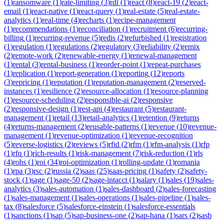
(
1
)
ransomware
(
1
)
rate-limiting
(
3
)
rdl
(
1
)
react
(
8
)
react-19
(
2
)
react-
email
(
1
)
react-native
(
1
)
react-query
(
1
)
real-estate
(
5
)
real-estate-
analytics
(
1
)
real-time
(
4
)
recharts
(
1
)
recipe-management
(
1
)
recommendations
(
1
)
reconciliation
(
1
)
recruitment
(
6
)
recurring-
billing
(
1
)
recurring-revenue
(
5
)
redis
(
2
)
refurbished
(
1
)
registration
(
1
)
regulation
(
1
)
regulations
(
2
)
regulatory
(
3
)
reliability
(
2
)
remix
(
2
)
remote-work
(
2
)
renewable-energy
(
1
)
renewal-management
(
1
)
rental
(
3
)
rental-business
(
1
)
reorder-point
(
1
)
repeat-purchases
(
1
)
replication
(
1
)
report-generation
(
1
)
reporting
(
12
)
reports
(
3
)
repricing
(
1
)
reputation
(
1
)
reputation-management
(
2
)
reserved-
instances
(
1
)
resilience
(
2
)
resource-allocation
(
1
)
resource-planning
(
1
)
resource-scheduling
(
2
)
responsible-ai
(
2
)
responsive
(
2
)
responsive-design
(
1
)
rest-api
(
4
)
restaurant
(
5
)
restaurant-
management
(
1
)
retail
(
13
)
retail-analytics
(
1
)
retention
(
9
)
returns
(
4
)
returns-management
(
2
)
reusable-patterns
(
1
)
revenue
(
10
)
revenue-
management
(
1
)
revenue-optimization
(
1
)
revenue-recognition
(
5
)
reverse-logistics
(
2
)
reviews
(
5
)
rfid
(
2
)
rfm
(
1
)
rfm-analysis
(
1
)
rfp
(
1
)
rfq
(
1
)
rich-results
(
1
)
risk-management
(
7
)
risk-reduction
(
1
)
rls
(
4
)
rohs
(
1
)
roi
(
34
)
roi-optimization
(
1
)
rolling-update
(
1
)
romania
(
1
)
rpa
(
3
)
rsc
(
2
)
russia
(
2
)
saas
(
25
)
saas-pricing
(
1
)
safety
(
2
)
safety-
stock
(
1
)
sage
(
1
)
sage-50
(
2
)
sage-intacct
(
1
)
salary
(
1
)
sales
(
19
)
sales-
analytics
(
3
)
sales-automation
(
1
)
sales-dashboard
(
2
)
sales-forecasting
(
1
)
sales-management
(
1
)
sales-operations
(
1
)
sales-pipeline
(
1
)
sales-
tax
(
8
)
salesforce
(
5
)
salesforce-einstein
(
1
)
salesforce-essentials
(
1
)
sanctions
(
1
)
sap
(
5
)
sap-business-one
(
2
)
sap-hana
(
1
)
sars
(
2
)
sasb