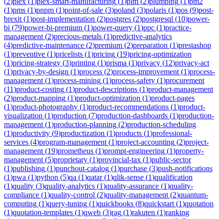
(
2
)
plex
(
1
)
plex-smart-manufacturing
(
1
)
plm
(
2
)
plumbing
(
1
)
pm2
(
1
)
pms
(
1
)
pnpm
(
1
)
point-of-sale
(
3
)
poland
(
3
)
polaris
(
1
)
pos
(
9
)
post-
brexit
(
1
)
post-implementation
(
2
)
postgres
(
2
)
postgresql
(
10
)
power-
bi
(
79
)
power-bi-premium
(
1
)
power-query
(
1
)
ppc
(
1
)
practice-
management
(
2
)
precious-metals
(
1
)
predictive-analytics
(
4
)
predictive-maintenance
(
2
)
premium
(
2
)
preparation
(
1
)
prestashop
(
1
)
preventive
(
1
)
pricelists
(
1
)
pricing
(
19
)
pricing-optimization
(
1
)
pricing-strategy
(
3
)
printing
(
1
)
prisma
(
1
)
privacy
(
12
)
privacy-act
(
1
)
privacy-by-design
(
1
)
process
(
2
)
process-improvement
(
1
)
process-
management
(
1
)
process-mining
(
1
)
process-safety
(
1
)
procurement
(
11
)
product-costing
(
1
)
product-descriptions
(
1
)
product-management
(
2
)
product-mapping
(
1
)
product-optimization
(
1
)
product-pages
(
1
)
product-photography
(
1
)
product-recommendations
(
1
)
product-
visualization
(
1
)
production
(
7
)
production-dashboards
(
1
)
production-
management
(
1
)
production-planning
(
2
)
production-scheduling
(
1
)
productivity
(
9
)
productization
(
1
)
products
(
1
)
professional-
services
(
4
)
program-management
(
1
)
project-accounting
(
2
)
project-
management
(
19
)
prometheus
(
1
)
prompt-engineering
(
1
)
property-
management
(
5
)
proprietary
(
1
)
provincial-tax
(
1
)
public-sector
(
1
)
publishing
(
1
)
punchout-catalog
(
1
)
purchase
(
3
)
push-notifications
(
1
)
pwa
(
1
)
python
(
5
)
qa
(
1
)
qatar
(
1
)
qlik-sense
(
1
)
qualification
(
1
)
quality
(
3
)
quality-analytics
(
1
)
quality-assurance
(
1
)
quality-
compliance
(
1
)
quality-control
(
2
)
quality-management
(
2
)
quantum-
computing
(
1
)
query-tuning
(
1
)
quickbooks
(
8
)
quickstart
(
1
)
quotation
(
1
)
quotation-templates
(
1
)
qweb
(
3
)
rag
(
1
)
rakuten
(
1
)
ranking