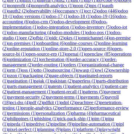
(
2
)
nfe
(
1
)
nginx
(
1
)
nigeria
(
3
)
nis2
(
1
)
nist
(
1
)
nlp
(
1
)
no-code
(
6
)
nodejs
(
1
)
nonprofit
(
4
)
nonprofit-analytics
(
1
)
noon
(
2
)
nps
(
1
)
oauth
(
1
)
oauth2
(
2
)
observability
(
4
)
occupancy
(
1
)
ocr
(
2
)
odoo
(
446
)
odoo
19
(
1
)
odoo versions
(
1
)
odoo-17
(
1
)
odoo-18
(
1
)
odoo-19
(
16
)
odoo-
accounting
(
6
)
odoo-crm
(
5
)
odoo-development
(
8
)
odoo-
implementation
(
1
)
odoo-integration
(
1
)
odoo-inventory
(
5
)
odoo-iot
(
1
)
odoo-manufacturing
(
4
)
odoo-modules
(
1
)
odoo-pos
(
1
)
odoo-
studio
(
1
)
oee
(
2
)
ofbiz
(
1
)
oidc
(
2
)
okrs
(
1
)
omnichannel
(
4
)
on-premise
(
1
)
on-premises
(
1
)
onboarding
(
6
)
online-courses
(
2
)
online-learning
(
2
)
online-reputation
(
1
)
online-store-2.0
(
1
)
open-source
(
6
)
open-
source-bi
(
1
)
open-source-erp
(
13
)
openai
(
1
)
openclaw
(
85
)
operations
(
6
)
optimization
(
21
)
orchestration
(
6
)
order-accuracy
(
1
)
order-
management
(
2
)
order-routing
(
1
)
orders
(
1
)
organizational-change
(
1
)
orm
(
3
)
oss
(
1
)
otto
(
3
)
outsourcing
(
3
)
owasp
(
1
)
owl
(
2
)
ownership
(
1
)
ozon
(
1
)
packaging
(
2
)
page-objects
(
1
)
paginated-reports
(
1
)
pagination
(
1
)
pajak
(
1
)
pakistan
(
2
)
paperless
(
1
)
parts-distribution
(
1
)
parts-management
(
1
)
patents
(
1
)
patient-analytics
(
1
)
patient-care
(
2
)
patient-management
(
1
)
patient-recall
(
1
)
patterns
(
5
)
payment
(
1
)
payment-security
(
2
)
payment-terms
(
1
)
payments
(
5
)
payroll
(
18
)
pci-dss
(
4
)
pdf
(
2
)
pdfkit
(
1
)
pdpl
(
2
)
peachtree
(
2
)
penetration-
testing
(
1
)
people-analytics
(
2
)
performance
(
25
)
performance-review
(
1
)
permissions
(
1
)
personalization
(
5
)
pharma
(
4
)
pharmaceutical
(
2
)
philippines
(
1
)
phishing
(
1
)
pick-pack-ship
(
1
)
pim
(
1
)
pipa
(
1
)
pipeda
(
1
)
pipedrive
(
2
)
pipeline
(
9
)
pipeline-automation
(
1
)
pipl
(
1
)
pixel-perfect
(
1
)
planning
(
9
)
plans
(
1
)
platform
(
3
)
playwright