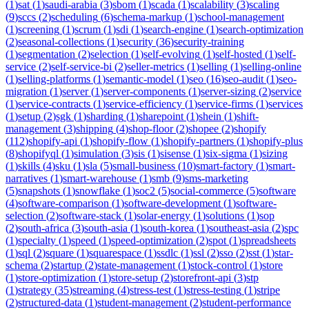
(
1
)
sat
(
1
)
saudi-arabia
(
3
)
sbom
(
1
)
scada
(
1
)
scalability
(
3
)
scaling
(
9
)
sccs
(
2
)
scheduling
(
6
)
schema-markup
(
1
)
school-management
(
1
)
screening
(
1
)
scrum
(
1
)
sdi
(
1
)
search-engine
(
1
)
search-optimization
(
2
)
seasonal-collections
(
1
)
security
(
36
)
security-training
(
1
)
segmentation
(
2
)
selection
(
1
)
self-evolving
(
1
)
self-hosted
(
1
)
self-
service
(
2
)
self-service-bi
(
2
)
seller-metrics
(
1
)
selling
(
1
)
selling-online
(
1
)
selling-platforms
(
1
)
semantic-model
(
1
)
seo
(
16
)
seo-audit
(
1
)
seo-
migration
(
1
)
server
(
1
)
server-components
(
1
)
server-sizing
(
2
)
service
(
1
)
service-contracts
(
1
)
service-efficiency
(
1
)
service-firms
(
1
)
services
(
1
)
setup
(
2
)
sgk
(
1
)
sharding
(
1
)
sharepoint
(
1
)
shein
(
1
)
shift-
management
(
3
)
shipping
(
4
)
shop-floor
(
2
)
shopee
(
2
)
shopify
(
112
)
shopify-api
(
1
)
shopify-flow
(
1
)
shopify-partners
(
1
)
shopify-plus
(
8
)
shopifyql
(
1
)
simulation
(
3
)
sis
(
1
)
sisense
(
1
)
six-sigma
(
1
)
sizing
(
1
)
skills
(
4
)
sku
(
1
)
sla
(
5
)
small-business
(
10
)
smart-factory
(
1
)
smart-
narratives
(
1
)
smart-warehouse
(
1
)
smb
(
9
)
sms-marketing
(
5
)
snapshots
(
1
)
snowflake
(
1
)
soc2
(
5
)
social-commerce
(
5
)
software
(
4
)
software-comparison
(
1
)
software-development
(
1
)
software-
selection
(
2
)
software-stack
(
1
)
solar-energy
(
1
)
solutions
(
1
)
sop
(
2
)
south-africa
(
3
)
south-asia
(
1
)
south-korea
(
1
)
southeast-asia
(
2
)
spc
(
1
)
specialty
(
1
)
speed
(
1
)
speed-optimization
(
2
)
spot
(
1
)
spreadsheets
(
1
)
sql
(
2
)
square
(
1
)
squarespace
(
1
)
ssdlc
(
1
)
ssl
(
2
)
sso
(
2
)
sst
(
1
)
star-
schema
(
2
)
startup
(
2
)
state-management
(
1
)
stock-control
(
1
)
store
(
1
)
store-optimization
(
1
)
store-setup
(
2
)
storefront-api
(
3
)
stp
(
1
)
strategy
(
35
)
streaming
(
4
)
stress-test
(
1
)
stress-testing
(
1
)
stripe
(
2
)
structured-data
(
1
)
student-management
(
2
)
student-performance