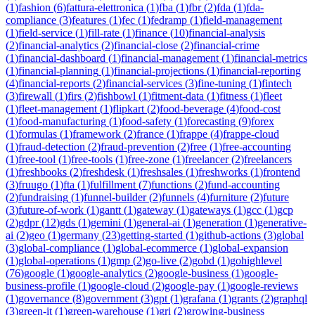
(
1
)
fashion
(
6
)
fattura-elettronica
(
1
)
fba
(
1
)
fbr
(
2
)
fda
(
1
)
fda-
compliance
(
3
)
features
(
1
)
fec
(
1
)
fedramp
(
1
)
field-management
(
1
)
field-service
(
1
)
fill-rate
(
1
)
finance
(
10
)
financial-analysis
(
2
)
financial-analytics
(
2
)
financial-close
(
2
)
financial-crime
(
1
)
financial-dashboard
(
1
)
financial-management
(
1
)
financial-metrics
(
1
)
financial-planning
(
1
)
financial-projections
(
1
)
financial-reporting
(
4
)
financial-reports
(
2
)
financial-services
(
3
)
fine-tuning
(
1
)
fintech
(
3
)
firewall
(
1
)
firs
(
2
)
fishbowl
(
1
)
fitment-data
(
1
)
fitness
(
1
)
fleet
(
1
)
fleet-management
(
1
)
flipkart
(
2
)
food-beverage
(
4
)
food-cost
(
1
)
food-manufacturing
(
1
)
food-safety
(
1
)
forecasting
(
9
)
forex
(
1
)
formulas
(
1
)
framework
(
2
)
france
(
1
)
frappe
(
4
)
frappe-cloud
(
1
)
fraud-detection
(
2
)
fraud-prevention
(
2
)
free
(
1
)
free-accounting
(
1
)
free-tool
(
1
)
free-tools
(
1
)
free-zone
(
1
)
freelancer
(
2
)
freelancers
(
1
)
freshbooks
(
2
)
freshdesk
(
1
)
freshsales
(
1
)
freshworks
(
1
)
frontend
(
3
)
fruugo
(
1
)
fta
(
1
)
fulfillment
(
7
)
functions
(
2
)
fund-accounting
(
2
)
fundraising
(
1
)
funnel-builder
(
2
)
funnels
(
4
)
furniture
(
2
)
future
(
3
)
future-of-work
(
1
)
gantt
(
1
)
gateway
(
1
)
gateways
(
1
)
gcc
(
1
)
gcp
(
2
)
gdpr
(
12
)
gds
(
1
)
gemini
(
1
)
general-ai
(
1
)
generation
(
1
)
generative-
ai
(
2
)
geo
(
1
)
germany
(
23
)
getting-started
(
1
)
github-actions
(
3
)
global
(
3
)
global-compliance
(
1
)
global-ecommerce
(
1
)
global-expansion
(
1
)
global-operations
(
1
)
gmp
(
2
)
go-live
(
2
)
gobd
(
1
)
gohighlevel
(
76
)
google
(
1
)
google-analytics
(
2
)
google-business
(
1
)
google-
business-profile
(
1
)
google-cloud
(
2
)
google-pay
(
1
)
google-reviews
(
1
)
governance
(
8
)
government
(
3
)
gpt
(
1
)
grafana
(
1
)
grants
(
2
)
graphql
(
3
)
green-it
(
1
)
green-warehouse
(
1
)
gri
(
2
)
growing-business