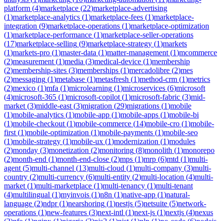
platform
(
4
)
marketplace
(
22
)
marketplace-advertising
(
1
)
marketplace-analytics
(
1
)
marketplace-fees
(
1
)
marketplace-
integration
(
9
)
marketplace-operations
(
1
)
marketplace-optimization
(
1
)
marketplace-performance
(
1
)
marketplace-seller-operations
(
17
)
marketplace-selling
(
9
)
marketplace-strategy
(
1
)
markets
(
1
)
markets-pro
(
1
)
master-data
(
1
)
matter-management
(
1
)
mcommerce
(
2
)
measurement
(
1
)
media
(
3
)
medical-device
(
1
)
membership
(
2
)
membership-sites
(
3
)
memberships
(
1
)
mercadolibre
(
2
)
mes
(
2
)
messaging
(
1
)
metabase
(
1
)
metasfresh
(
1
)
method-crm
(
1
)
metrics
(
2
)
mexico
(
1
)
mfa
(
1
)
microlearning
(
1
)
microservices
(
6
)
microsoft
(
4
)
microsoft-365
(
1
)
microsoft-copilot
(
1
)
microsoft-fabric
(
3
)
mid-
market
(
3
)
middle-east
(
3
)
migration
(
29
)
migrations
(
1
)
mobile
(
1
)
mobile-analytics
(
1
)
mobile-app
(
1
)
mobile-apps
(
1
)
mobile-bi
(
1
)
mobile-checkout
(
1
)
mobile-commerce
(
14
)
mobile-cro
(
1
)
mobile-
first
(
1
)
mobile-optimization
(
1
)
mobile-payments
(
1
)
mobile-seo
(
1
)
mobile-strategy
(
1
)
mobile-ux
(
1
)
modernization
(
1
)
modules
(
2
)
monday
(
3
)
monetization
(
2
)
monitoring
(
8
)
monolith
(
1
)
monorepo
(
2
)
month-end
(
1
)
month-end-close
(
2
)
mps
(
1
)
mrp
(
6
)
mtd
(
1
)
multi-
agent
(
5
)
multi-channel
(
13
)
multi-cloud
(
1
)
multi-company
(
3
)
multi-
country
(
2
)
multi-currency
(
6
)
multi-entity
(
2
)
multi-location
(
4
)
multi-
market
(
1
)
multi-marketplace
(
1
)
multi-tenancy
(
1
)
multi-tenant
(
4
)
multilingual
(
1
)
myinvois
(
1
)
n8n
(
1
)
native-app
(
1
)
natural-
language
(
2
)
ndpr
(
1
)
nearshoring
(
1
)
nestjs
(
5
)
netsuite
(
5
)
network-
operations
(
1
)
new-features
(
3
)
next-intl
(
1
)
next-js
(
1
)
nextjs
(
4
)
nexus