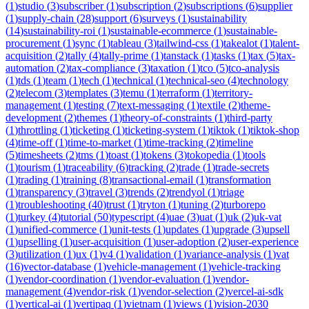
(
1
)
studio
(
3
)
subscriber
(
1
)
subscription
(
2
)
subscriptions
(
6
)
supplier
(
1
)
supply-chain
(
28
)
support
(
6
)
surveys
(
1
)
sustainability
(
14
)
sustainability-roi
(
1
)
sustainable-ecommerce
(
1
)
sustainable-
procurement
(
1
)
sync
(
1
)
tableau
(
3
)
tailwind-css
(
1
)
takealot
(
1
)
talent-
acquisition
(
2
)
tally
(
4
)
tally-prime
(
1
)
tanstack
(
1
)
tasks
(
1
)
tax
(
5
)
tax-
automation
(
2
)
tax-compliance
(
3
)
taxation
(
1
)
tco
(
5
)
tco-analysis
(
1
)
tds
(
1
)
team
(
1
)
tech
(
1
)
technical
(
1
)
technical-seo
(
4
)
technology
(
2
)
telecom
(
3
)
templates
(
3
)
temu
(
1
)
terraform
(
1
)
territory-
management
(
1
)
testing
(
7
)
text-messaging
(
1
)
textile
(
2
)
theme-
development
(
2
)
themes
(
1
)
theory-of-constraints
(
1
)
third-party
(
1
)
throttling
(
1
)
ticketing
(
1
)
ticketing-system
(
1
)
tiktok
(
1
)
tiktok-shop
(
4
)
time-off
(
1
)
time-to-market
(
1
)
time-tracking
(
2
)
timeline
(
5
)
timesheets
(
2
)
tms
(
1
)
toast
(
1
)
tokens
(
3
)
tokopedia
(
1
)
tools
(
1
)
tourism
(
1
)
traceability
(
6
)
tracking
(
2
)
trade
(
1
)
trade-secrets
(
1
)
trading
(
1
)
training
(
8
)
transactional-email
(
1
)
transformation
(
1
)
transparency
(
3
)
travel
(
3
)
trends
(
2
)
trendyol
(
1
)
triage
(
1
)
troubleshooting
(
40
)
trust
(
1
)
tryton
(
1
)
tuning
(
2
)
turborepo
(
1
)
turkey
(
4
)
tutorial
(
50
)
typescript
(
4
)
uae
(
3
)
uat
(
1
)
uk
(
2
)
uk-vat
(
1
)
unified-commerce
(
1
)
unit-tests
(
1
)
updates
(
1
)
upgrade
(
3
)
upsell
(
1
)
upselling
(
1
)
user-acquisition
(
1
)
user-adoption
(
2
)
user-experience
(
3
)
utilization
(
1
)
ux
(
1
)
v4
(
1
)
validation
(
1
)
variance-analysis
(
1
)
vat
(
16
)
vector-database
(
1
)
vehicle-management
(
1
)
vehicle-tracking
(
1
)
vendor-coordination
(
1
)
vendor-evaluation
(
1
)
vendor-
management
(
4
)
vendor-risk
(
1
)
vendor-selection
(
2
)
vercel-ai-sdk
(
1
)
vertical-ai
(
1
)
vertipaq
(
1
)
vietnam
(
1
)
views
(
1
)
vision-2030