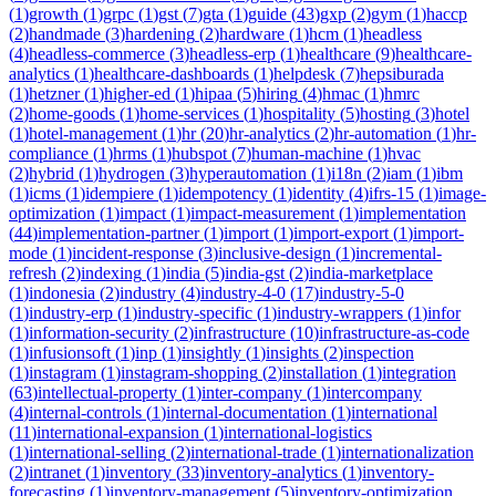
(
1
)
growth
(
1
)
grpc
(
1
)
gst
(
7
)
gta
(
1
)
guide
(
43
)
gxp
(
2
)
gym
(
1
)
haccp
(
2
)
handmade
(
3
)
hardening
(
2
)
hardware
(
1
)
hcm
(
1
)
headless
(
4
)
headless-commerce
(
3
)
headless-erp
(
1
)
healthcare
(
9
)
healthcare-
analytics
(
1
)
healthcare-dashboards
(
1
)
helpdesk
(
7
)
hepsiburada
(
1
)
hetzner
(
1
)
higher-ed
(
1
)
hipaa
(
5
)
hiring
(
4
)
hmac
(
1
)
hmrc
(
2
)
home-goods
(
1
)
home-services
(
1
)
hospitality
(
5
)
hosting
(
3
)
hotel
(
1
)
hotel-management
(
1
)
hr
(
20
)
hr-analytics
(
2
)
hr-automation
(
1
)
hr-
compliance
(
1
)
hrms
(
1
)
hubspot
(
7
)
human-machine
(
1
)
hvac
(
2
)
hybrid
(
1
)
hydrogen
(
3
)
hyperautomation
(
1
)
i18n
(
2
)
iam
(
1
)
ibm
(
1
)
icms
(
1
)
idempiere
(
1
)
idempotency
(
1
)
identity
(
4
)
ifrs-15
(
1
)
image-
optimization
(
1
)
impact
(
1
)
impact-measurement
(
1
)
implementation
(
44
)
implementation-partner
(
1
)
import
(
1
)
import-export
(
1
)
import-
mode
(
1
)
incident-response
(
3
)
inclusive-design
(
1
)
incremental-
refresh
(
2
)
indexing
(
1
)
india
(
5
)
india-gst
(
2
)
india-marketplace
(
1
)
indonesia
(
2
)
industry
(
4
)
industry-4-0
(
17
)
industry-5-0
(
1
)
industry-erp
(
1
)
industry-specific
(
1
)
industry-wrappers
(
1
)
infor
(
1
)
information-security
(
2
)
infrastructure
(
10
)
infrastructure-as-code
(
1
)
infusionsoft
(
1
)
inp
(
1
)
insightly
(
1
)
insights
(
2
)
inspection
(
1
)
instagram
(
1
)
instagram-shopping
(
2
)
installation
(
1
)
integration
(
63
)
intellectual-property
(
1
)
inter-company
(
1
)
intercompany
(
4
)
internal-controls
(
1
)
internal-documentation
(
1
)
international
(
11
)
international-expansion
(
1
)
international-logistics
(
1
)
international-selling
(
2
)
international-trade
(
1
)
internationalization
(
2
)
intranet
(
1
)
inventory
(
33
)
inventory-analytics
(
1
)
inventory-
forecasting
(
1
)
inventory-management
(
5
)
inventory-optimization