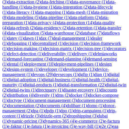
(
3
)
data-extraction
(
2
)
data-fetching
(
1
)
data-governance
(
1
)
data-
handling
(
1
)
data-hygiene
(
1
)
data-integration
(
2
)
data-lifecycle
(
1
)
data-literacy
(
1
)
data-mapping
(
1
)
data-mesh
(
1
)
data-migration
(
8
)
data-modeling
(
5
)
data-pipeline
(
1
)
data-platform
(
2
)
data-
preparation
(
1
)
data-privacy
(
4
)
data-protection
(
14
)
data-quality
(
4
)
data-refresh
(
2
)
data-residency
(
2
)
data-retention
(
1
)
data-transfer
(
4
)
data-visualization
(
5
)
data-warehouse
(
2
)
database
(
7
)
dataflows
(
1
)
datev
(
1
)
dawn
(
1
)
dax
(
7
)
deal-management
(
1
)
dealer
(
1
)
debugging
(
1
)
decentralized
(
1
)
decision
(
1
)
decision-framework
(
1
)
decision-making
(
1
)
decision-matrix
(
1
)
decision-tree
(
1
)
decorators
(
1
)
defect-detection
(
1
)
deliverability
(
1
)
delivery
(
1
)
delmiaworks
(
1
)
demand-forecasting
(
3
)
demand-planning
(
4
)
demand-sensing
(
1
)
dental
(
1
)
deployment
(
10
)
deployment-pipelines
(
1
)
design
(
2
)
design-system
(
1
)
developer
(
1
)
development
(
13
)
device-
management
(
1
)
devops
(
29
)
devsecops
(
1
)
dgfip
(
1
)
dian
(
1
)
digital
(
1
)
digital-adoption
(
1
)
digital-business
(
1
)
digital-health
(
1
)
digital-
maturity
(
1
)
digital-products
(
1
)
digital-transformation
(
22
)
digital-twin
(
2
)
digital-twins
(
1
)
directquery
(
1
)
disaster-recovery
(
1
)
discounts
(
2
)
distribution
(
4
)
diversity
(
1
)
dms
(
2
)
docker
(
3
)
docker-compose
(
1
)
doctype
(
1
)
document-management
(
3
)
document-processing
(
2
)
documentation
(
2
)
documents
(
4
)
dolibarr
(
1
)
domo
(
1
)
donor-
management
(
2
)
dpa
(
1
)
dpdp
(
1
)
dpo
(
1
)
drip-campaigns
(
1
)
drip-
content
(
1
)
drizzle
(
3
)
drizzle-orm
(
2
)
dropshipping
(
3
)
dubai
(
1
)
dynamic-pricing
(
3
)
dynamics-365
(
4
)
e-commerce
(
2
)
e-factura
(
1
)
e-faktur
(
1
)
e-fatura
(
1
)
e-invoicing
(
5
)
e-way-bill
(
1
)
e2e
(
2
)
eaa