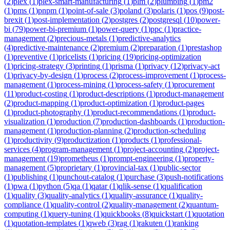
(
2
)
plex
(
1
)
plex-smart-manufacturing
(
1
)
plm
(
2
)
plumbing
(
1
)
pm2
(
1
)
pms
(
1
)
pnpm
(
1
)
point-of-sale
(
3
)
poland
(
3
)
polaris
(
1
)
pos
(
9
)
post-
brexit
(
1
)
post-implementation
(
2
)
postgres
(
2
)
postgresql
(
10
)
power-
bi
(
79
)
power-bi-premium
(
1
)
power-query
(
1
)
ppc
(
1
)
practice-
management
(
2
)
precious-metals
(
1
)
predictive-analytics
(
4
)
predictive-maintenance
(
2
)
premium
(
2
)
preparation
(
1
)
prestashop
(
1
)
preventive
(
1
)
pricelists
(
1
)
pricing
(
19
)
pricing-optimization
(
1
)
pricing-strategy
(
3
)
printing
(
1
)
prisma
(
1
)
privacy
(
12
)
privacy-act
(
1
)
privacy-by-design
(
1
)
process
(
2
)
process-improvement
(
1
)
process-
management
(
1
)
process-mining
(
1
)
process-safety
(
1
)
procurement
(
11
)
product-costing
(
1
)
product-descriptions
(
1
)
product-management
(
2
)
product-mapping
(
1
)
product-optimization
(
1
)
product-pages
(
1
)
product-photography
(
1
)
product-recommendations
(
1
)
product-
visualization
(
1
)
production
(
7
)
production-dashboards
(
1
)
production-
management
(
1
)
production-planning
(
2
)
production-scheduling
(
1
)
productivity
(
9
)
productization
(
1
)
products
(
1
)
professional-
services
(
4
)
program-management
(
1
)
project-accounting
(
2
)
project-
management
(
19
)
prometheus
(
1
)
prompt-engineering
(
1
)
property-
management
(
5
)
proprietary
(
1
)
provincial-tax
(
1
)
public-sector
(
1
)
publishing
(
1
)
punchout-catalog
(
1
)
purchase
(
3
)
push-notifications
(
1
)
pwa
(
1
)
python
(
5
)
qa
(
1
)
qatar
(
1
)
qlik-sense
(
1
)
qualification
(
1
)
quality
(
3
)
quality-analytics
(
1
)
quality-assurance
(
1
)
quality-
compliance
(
1
)
quality-control
(
2
)
quality-management
(
2
)
quantum-
computing
(
1
)
query-tuning
(
1
)
quickbooks
(
8
)
quickstart
(
1
)
quotation
(
1
)
quotation-templates
(
1
)
qweb
(
3
)
rag
(
1
)
rakuten
(
1
)
ranking