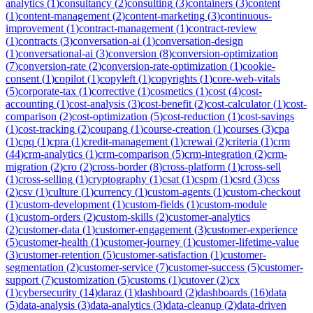
analytics
(
1
)
consultancy
(
2
)
consulting
(
3
)
containers
(
3
)
content
(
1
)
content-management
(
2
)
content-marketing
(
3
)
continuous-
improvement
(
1
)
contract-management
(
1
)
contract-review
(
1
)
contracts
(
3
)
conversation-ai
(
1
)
conversation-design
(
1
)
conversational-ai
(
3
)
conversion
(
8
)
conversion-optimization
(
7
)
conversion-rate
(
2
)
conversion-rate-optimization
(
1
)
cookie-
consent
(
1
)
copilot
(
1
)
copyleft
(
1
)
copyrights
(
1
)
core-web-vitals
(
5
)
corporate-tax
(
1
)
corrective
(
1
)
cosmetics
(
1
)
cost
(
4
)
cost-
accounting
(
1
)
cost-analysis
(
3
)
cost-benefit
(
2
)
cost-calculator
(
1
)
cost-
comparison
(
2
)
cost-optimization
(
5
)
cost-reduction
(
1
)
cost-savings
(
1
)
cost-tracking
(
2
)
coupang
(
1
)
course-creation
(
1
)
courses
(
3
)
cpa
(
1
)
cpq
(
1
)
cpra
(
1
)
credit-management
(
1
)
crewai
(
2
)
criteria
(
1
)
crm
(
44
)
crm-analytics
(
1
)
crm-comparison
(
5
)
crm-integration
(
2
)
crm-
migration
(
2
)
cro
(
2
)
cross-border
(
8
)
cross-platform
(
1
)
cross-sell
(
1
)
cross-selling
(
1
)
cryptography
(
1
)
csat
(
1
)
cspm
(
1
)
csrd
(
3
)
css
(
2
)
csv
(
1
)
culture
(
1
)
currency
(
1
)
custom-agents
(
1
)
custom-checkout
(
1
)
custom-development
(
1
)
custom-fields
(
1
)
custom-module
(
1
)
custom-orders
(
2
)
custom-skills
(
2
)
customer-analytics
(
2
)
customer-data
(
1
)
customer-engagement
(
3
)
customer-experience
(
5
)
customer-health
(
1
)
customer-journey
(
1
)
customer-lifetime-value
(
3
)
customer-retention
(
5
)
customer-satisfaction
(
1
)
customer-
segmentation
(
2
)
customer-service
(
7
)
customer-success
(
5
)
customer-
support
(
7
)
customization
(
5
)
customs
(
1
)
cutover
(
2
)
cx
(
1
)
cybersecurity
(
14
)
daraz
(
1
)
dashboard
(
2
)
dashboards
(
16
)
data
(
5
)
data-analysis
(
3
)
data-analytics
(
3
)
data-cleanup
(
2
)
data-driven