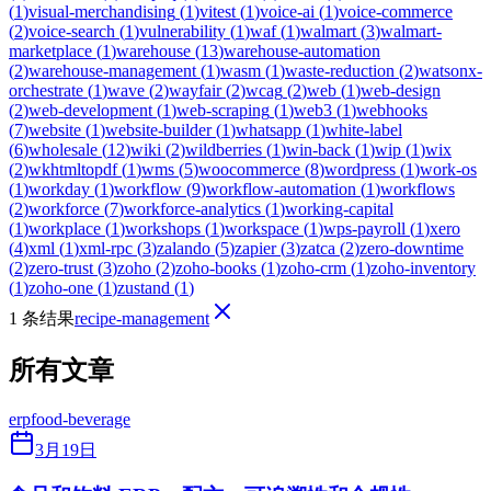
(
1
)
visual-merchandising
(
1
)
vitest
(
1
)
voice-ai
(
1
)
voice-commerce
(
2
)
voice-search
(
1
)
vulnerability
(
1
)
waf
(
1
)
walmart
(
3
)
walmart-
marketplace
(
1
)
warehouse
(
13
)
warehouse-automation
(
2
)
warehouse-management
(
1
)
wasm
(
1
)
waste-reduction
(
2
)
watsonx-
orchestrate
(
1
)
wave
(
2
)
wayfair
(
2
)
wcag
(
2
)
web
(
1
)
web-design
(
2
)
web-development
(
1
)
web-scraping
(
1
)
web3
(
1
)
webhooks
(
7
)
website
(
1
)
website-builder
(
1
)
whatsapp
(
1
)
white-label
(
6
)
wholesale
(
12
)
wiki
(
2
)
wildberries
(
1
)
win-back
(
1
)
wip
(
1
)
wix
(
2
)
wkhtmltopdf
(
1
)
wms
(
5
)
woocommerce
(
8
)
wordpress
(
1
)
work-os
(
1
)
workday
(
1
)
workflow
(
9
)
workflow-automation
(
1
)
workflows
(
2
)
workforce
(
7
)
workforce-analytics
(
1
)
working-capital
(
1
)
workplace
(
1
)
workshops
(
1
)
workspace
(
1
)
wps-payroll
(
1
)
xero
(
4
)
xml
(
1
)
xml-rpc
(
3
)
zalando
(
5
)
zapier
(
3
)
zatca
(
2
)
zero-downtime
(
2
)
zero-trust
(
3
)
zoho
(
2
)
zoho-books
(
1
)
zoho-crm
(
1
)
zoho-inventory
(
1
)
zoho-one
(
1
)
zustand
(
1
)
1 条结果
recipe-management
所有文章
erp
food-beverage
3月19日