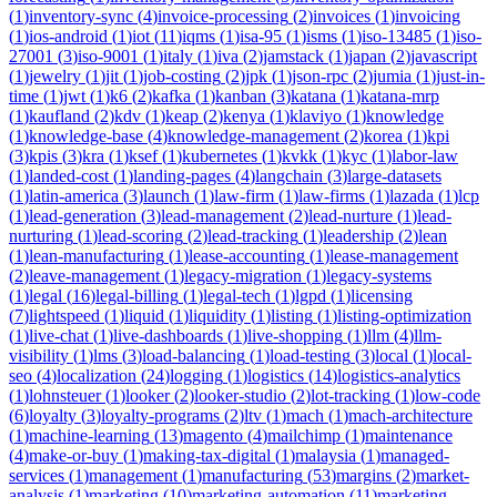
(
1
)
inventory-sync
(
4
)
invoice-processing
(
2
)
invoices
(
1
)
invoicing
(
1
)
ios-android
(
1
)
iot
(
11
)
iqms
(
1
)
isa-95
(
1
)
isms
(
1
)
iso-13485
(
1
)
iso-
27001
(
3
)
iso-9001
(
1
)
italy
(
1
)
iva
(
2
)
jamstack
(
1
)
japan
(
2
)
javascript
(
1
)
jewelry
(
1
)
jit
(
1
)
job-costing
(
2
)
jpk
(
1
)
json-rpc
(
2
)
jumia
(
1
)
just-in-
time
(
1
)
jwt
(
1
)
k6
(
2
)
kafka
(
1
)
kanban
(
3
)
katana
(
1
)
katana-mrp
(
1
)
kaufland
(
2
)
kdv
(
1
)
keap
(
2
)
kenya
(
1
)
klaviyo
(
1
)
knowledge
(
1
)
knowledge-base
(
4
)
knowledge-management
(
2
)
korea
(
1
)
kpi
(
3
)
kpis
(
3
)
kra
(
1
)
ksef
(
1
)
kubernetes
(
1
)
kvkk
(
1
)
kyc
(
1
)
labor-law
(
1
)
landed-cost
(
1
)
landing-pages
(
4
)
langchain
(
3
)
large-datasets
(
1
)
latin-america
(
3
)
launch
(
1
)
law-firm
(
1
)
law-firms
(
1
)
lazada
(
1
)
lcp
(
1
)
lead-generation
(
3
)
lead-management
(
2
)
lead-nurture
(
1
)
lead-
nurturing
(
1
)
lead-scoring
(
2
)
lead-tracking
(
1
)
leadership
(
2
)
lean
(
1
)
lean-manufacturing
(
1
)
lease-accounting
(
1
)
lease-management
(
2
)
leave-management
(
1
)
legacy-migration
(
1
)
legacy-systems
(
1
)
legal
(
16
)
legal-billing
(
1
)
legal-tech
(
1
)
lgpd
(
1
)
licensing
(
7
)
lightspeed
(
1
)
liquid
(
1
)
liquidity
(
1
)
listing
(
1
)
listing-optimization
(
1
)
live-chat
(
1
)
live-dashboards
(
1
)
live-shopping
(
1
)
llm
(
4
)
llm-
visibility
(
1
)
lms
(
3
)
load-balancing
(
1
)
load-testing
(
3
)
local
(
1
)
local-
seo
(
4
)
localization
(
24
)
logging
(
1
)
logistics
(
14
)
logistics-analytics
(
1
)
lohnsteuer
(
1
)
looker
(
2
)
looker-studio
(
2
)
lot-tracking
(
1
)
low-code
(
6
)
loyalty
(
3
)
loyalty-programs
(
2
)
ltv
(
1
)
mach
(
1
)
mach-architecture
(
1
)
machine-learning
(
13
)
magento
(
4
)
mailchimp
(
1
)
maintenance
(
4
)
make-or-buy
(
1
)
making-tax-digital
(
1
)
malaysia
(
1
)
managed-
services
(
1
)
management
(
1
)
manufacturing
(
53
)
margins
(
2
)
market-
analysis
(
1
)
marketing
(
10
)
marketing-automation
(
11
)
marketing-