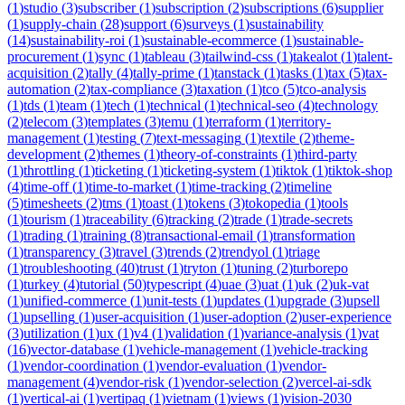
(
1
)
studio
(
3
)
subscriber
(
1
)
subscription
(
2
)
subscriptions
(
6
)
supplier
(
1
)
supply-chain
(
28
)
support
(
6
)
surveys
(
1
)
sustainability
(
14
)
sustainability-roi
(
1
)
sustainable-ecommerce
(
1
)
sustainable-
procurement
(
1
)
sync
(
1
)
tableau
(
3
)
tailwind-css
(
1
)
takealot
(
1
)
talent-
acquisition
(
2
)
tally
(
4
)
tally-prime
(
1
)
tanstack
(
1
)
tasks
(
1
)
tax
(
5
)
tax-
automation
(
2
)
tax-compliance
(
3
)
taxation
(
1
)
tco
(
5
)
tco-analysis
(
1
)
tds
(
1
)
team
(
1
)
tech
(
1
)
technical
(
1
)
technical-seo
(
4
)
technology
(
2
)
telecom
(
3
)
templates
(
3
)
temu
(
1
)
terraform
(
1
)
territory-
management
(
1
)
testing
(
7
)
text-messaging
(
1
)
textile
(
2
)
theme-
development
(
2
)
themes
(
1
)
theory-of-constraints
(
1
)
third-party
(
1
)
throttling
(
1
)
ticketing
(
1
)
ticketing-system
(
1
)
tiktok
(
1
)
tiktok-shop
(
4
)
time-off
(
1
)
time-to-market
(
1
)
time-tracking
(
2
)
timeline
(
5
)
timesheets
(
2
)
tms
(
1
)
toast
(
1
)
tokens
(
3
)
tokopedia
(
1
)
tools
(
1
)
tourism
(
1
)
traceability
(
6
)
tracking
(
2
)
trade
(
1
)
trade-secrets
(
1
)
trading
(
1
)
training
(
8
)
transactional-email
(
1
)
transformation
(
1
)
transparency
(
3
)
travel
(
3
)
trends
(
2
)
trendyol
(
1
)
triage
(
1
)
troubleshooting
(
40
)
trust
(
1
)
tryton
(
1
)
tuning
(
2
)
turborepo
(
1
)
turkey
(
4
)
tutorial
(
50
)
typescript
(
4
)
uae
(
3
)
uat
(
1
)
uk
(
2
)
uk-vat
(
1
)
unified-commerce
(
1
)
unit-tests
(
1
)
updates
(
1
)
upgrade
(
3
)
upsell
(
1
)
upselling
(
1
)
user-acquisition
(
1
)
user-adoption
(
2
)
user-experience
(
3
)
utilization
(
1
)
ux
(
1
)
v4
(
1
)
validation
(
1
)
variance-analysis
(
1
)
vat
(
16
)
vector-database
(
1
)
vehicle-management
(
1
)
vehicle-tracking
(
1
)
vendor-coordination
(
1
)
vendor-evaluation
(
1
)
vendor-
management
(
4
)
vendor-risk
(
1
)
vendor-selection
(
2
)
vercel-ai-sdk
(
1
)
vertical-ai
(
1
)
vertipaq
(
1
)
vietnam
(
1
)
views
(
1
)
vision-2030