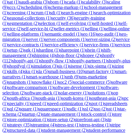
(
1
)
sat
(
1
)
saudi-arabia
(
3
)
sbom
(
1
)
scada
(
1
)
scalability
(
3
)
scaling
(
9
)
sccs
(
2
)
scheduling
(
6
)
schema-markup
(
1
)
school-management
(
1
)
screening
(
1
)
scrum
(
1
)
sdi
(
1
)
search-engine
(
1
)
search-optimization
(
2
)
seasonal-collections
(
1
)
security
(
36
)
security-training
(
1
)
segmentation
(
2
)
selection
(
1
)
self-evolving
(
1
)
self-hosted
(
1
)
self-
service
(
2
)
self-service-bi
(
2
)
seller-metrics
(
1
)
selling
(
1
)
selling-online
(
1
)
selling-platforms
(
1
)
semantic-model
(
1
)
seo
(
16
)
seo-audit
(
1
)
seo-
migration
(
1
)
server
(
1
)
server-components
(
1
)
server-sizing
(
2
)
service
(
1
)
service-contracts
(
1
)
service-efficiency
(
1
)
service-firms
(
1
)
services
(
1
)
setup
(
2
)
sgk
(
1
)
sharding
(
1
)
sharepoint
(
1
)
shein
(
1
)
shift-
management
(
3
)
shipping
(
4
)
shop-floor
(
2
)
shopee
(
2
)
shopify
(
112
)
shopify-api
(
1
)
shopify-flow
(
1
)
shopify-partners
(
1
)
shopify-plus
(
8
)
shopifyql
(
1
)
simulation
(
3
)
sis
(
1
)
sisense
(
1
)
six-sigma
(
1
)
sizing
(
1
)
skills
(
4
)
sku
(
1
)
sla
(
5
)
small-business
(
10
)
smart-factory
(
1
)
smart-
narratives
(
1
)
smart-warehouse
(
1
)
smb
(
9
)
sms-marketing
(
5
)
snapshots
(
1
)
snowflake
(
1
)
soc2
(
5
)
social-commerce
(
5
)
software
(
4
)
software-comparison
(
1
)
software-development
(
1
)
software-
selection
(
2
)
software-stack
(
1
)
solar-energy
(
1
)
solutions
(
1
)
sop
(
2
)
south-africa
(
3
)
south-asia
(
1
)
south-korea
(
1
)
southeast-asia
(
2
)
spc
(
1
)
specialty
(
1
)
speed
(
1
)
speed-optimization
(
2
)
spot
(
1
)
spreadsheets
(
1
)
sql
(
2
)
square
(
1
)
squarespace
(
1
)
ssdlc
(
1
)
ssl
(
2
)
sso
(
2
)
sst
(
1
)
star-
schema
(
2
)
startup
(
2
)
state-management
(
1
)
stock-control
(
1
)
store
(
1
)
store-optimization
(
1
)
store-setup
(
2
)
storefront-api
(
3
)
stp
(
1
)
strategy
(
35
)
streaming
(
4
)
stress-test
(
1
)
stress-testing
(
1
)
stripe
(
2
)
structured-data
(
1
)
student-management
(
2
)
student-performance