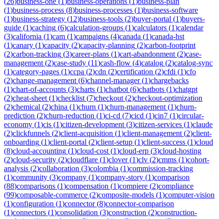
(
26
)
business-one
(
1
)
business-operations
(
1
)
business-plan
(
1
)
business-process
(
8
)
business-processes
(
1
)
business-software
(
1
)
business-strategy
(
12
)
business-tools
(
2
)
buyer-portal
(
1
)
buyers-
guide
(
1
)
caching
(
6
)
calculation-groups
(
1
)
calculators
(
1
)
calendar
(
3
)
california
(
1
)
cam
(
1
)
campaigns
(
4
)
canada
(
1
)
canada-hst
(
1
)
canary
(
1
)
capacity
(
2
)
capacity-planning
(
2
)
carbon-footprint
(
2
)
carbon-tracking
(
3
)
career-plans
(
1
)
cart-abandonment
(
2
)
case-
management
(
2
)
case-study
(
11
)
cash-flow
(
4
)
catalog
(
2
)
catalog-sync
(
1
)
category-pages
(
1
)
ccpa
(
2
)
cdn
(
2
)
certification
(
2
)
cfdi
(
1
)
cfo
(
2
)
change-management
(
6
)
channel-manager
(
1
)
chargebacks
(
1
)
chart-of-accounts
(
3
)
charts
(
1
)
chatbot
(
6
)
chatbots
(
1
)
chatgpt
(
2
)
cheat-sheet
(
1
)
checklist
(
7
)
checkout
(
2
)
checkout-optimization
(
2
)
chemical
(
2
)
china
(
1
)
churn
(
1
)
churn-management
(
1
)
churn-
prediction
(
2
)
churn-reduction
(
1
)
ci-cd
(
7
)
cicd
(
1
)
cin7
(
1
)
circular-
economy
(
1
)
cis
(
1
)
citizen-development
(
3
)
citizen-services
(
1
)
claude
(
2
)
clickfunnels
(
2
)
client-acquisition
(
1
)
client-management
(
2
)
client-
onboarding
(
1
)
client-portal
(
2
)
client-setup
(
1
)
client-success
(
1
)
cloud
(
8
)
cloud-accounting
(
1
)
cloud-cost
(
1
)
cloud-erp
(
3
)
cloud-hosting
(
2
)
cloud-security
(
2
)
cloudflare
(
1
)
clover
(
1
)
clv
(
2
)
cmms
(
1
)
cohort-
analysis
(
2
)
collaboration
(
3
)
colombia
(
1
)
commission-tracking
(
1
)
community
(
3
)
company
(
1
)
company-story
(
1
)
comparison
(
88
)
comparisons
(
1
)
compensation
(
1
)
compiere
(
2
)
compliance
(
99
)
composable-commerce
(
2
)
composite-models
(
1
)
computer-vision
(
1
)
configuration
(
1
)
connector
(
8
)
connector-comparison
(
1
)
connectors
(
1
)
consolidation
(
3
)
construction
(
2
)
construction-