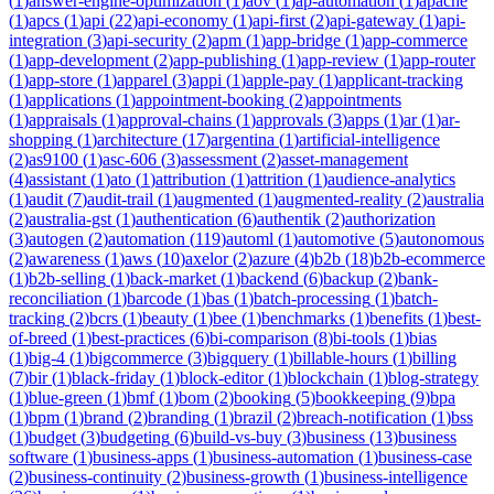
(
1
)
answer-engine-optimization
(
1
)
aov
(
1
)
ap-automation
(
1
)
apache
(
1
)
apcs
(
1
)
api
(
22
)
api-economy
(
1
)
api-first
(
2
)
api-gateway
(
1
)
api-
integration
(
3
)
api-security
(
2
)
apm
(
1
)
app-bridge
(
1
)
app-commerce
(
1
)
app-development
(
2
)
app-publishing
(
1
)
app-review
(
1
)
app-router
(
1
)
app-store
(
1
)
apparel
(
3
)
appi
(
1
)
apple-pay
(
1
)
applicant-tracking
(
1
)
applications
(
1
)
appointment-booking
(
2
)
appointments
(
1
)
appraisals
(
1
)
approval-chains
(
1
)
approvals
(
3
)
apps
(
1
)
ar
(
1
)
ar-
shopping
(
1
)
architecture
(
17
)
argentina
(
1
)
artificial-intelligence
(
2
)
as9100
(
1
)
asc-606
(
3
)
assessment
(
2
)
asset-management
(
4
)
assistant
(
1
)
ato
(
1
)
attribution
(
1
)
attrition
(
1
)
audience-analytics
(
1
)
audit
(
7
)
audit-trail
(
1
)
augmented
(
1
)
augmented-reality
(
2
)
australia
(
2
)
australia-gst
(
1
)
authentication
(
6
)
authentik
(
2
)
authorization
(
3
)
autogen
(
2
)
automation
(
119
)
automl
(
1
)
automotive
(
5
)
autonomous
(
2
)
awareness
(
1
)
aws
(
10
)
axelor
(
2
)
azure
(
4
)
b2b
(
18
)
b2b-ecommerce
(
1
)
b2b-selling
(
1
)
back-market
(
1
)
backend
(
6
)
backup
(
2
)
bank-
reconciliation
(
1
)
barcode
(
1
)
bas
(
1
)
batch-processing
(
1
)
batch-
tracking
(
2
)
bcrs
(
1
)
beauty
(
1
)
bee
(
1
)
benchmarks
(
1
)
benefits
(
1
)
best-
of-breed
(
1
)
best-practices
(
6
)
bi-comparison
(
8
)
bi-tools
(
1
)
bias
(
1
)
big-4
(
1
)
bigcommerce
(
3
)
bigquery
(
1
)
billable-hours
(
1
)
billing
(
7
)
bir
(
1
)
black-friday
(
1
)
block-editor
(
1
)
blockchain
(
1
)
blog-strategy
(
1
)
blue-green
(
1
)
bmf
(
1
)
bom
(
2
)
booking
(
5
)
bookkeeping
(
9
)
bpa
(
1
)
bpm
(
1
)
brand
(
2
)
branding
(
1
)
brazil
(
2
)
breach-notification
(
1
)
bss
(
1
)
budget
(
3
)
budgeting
(
6
)
build-vs-buy
(
3
)
business
(
13
)
business
software
(
1
)
business-apps
(
1
)
business-automation
(
1
)
business-case
(
2
)
business-continuity
(
2
)
business-growth
(
1
)
business-intelligence