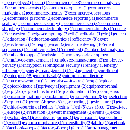
(
1
)
ebay
(
3
)
ec2
(
1
)
ecm
(
1
)
ecommerce
(
178
)
ecommerce-analytics
(
3
)
ecommerce-costs
(
1
)
ecommerce-logistics
(
1
)
ecommerce-
marketing
(
2
)
ecommerce-metrics
(
2
)
ecommerce-operations
(
2
)
ecommerce-platform
(
2
)
ecommerce-reporting
(
1
)
ecommerce-
scaling
(
1
)
ecommerce-security
(
1
)
ecommerce-seo
(
3
)
ecommerce-
shipping
(
1
)
ecommerce-technology
(
1
)
ecommerce-trends
(
1
)
ecosire
(
7
)
ecosystem
(
1
)
edge-computing
(
2
)
edi
(
1
)
editorial
(
1
)
edr
(
1
)
edtech
(
1
)
education
(
4
)
education-analytics
(
1
)
efficiency
(
8
)
egypt
(
2
)
electronics
(
1
)
emag
(
1
)
email
(
2
)
email-marketing
(
10
)
email-
sequences
(
1
)
email-templates
(
1
)
embedded
(
2
)
embedded-analytics
(
5
)
embedded-apps
(
1
)
emissions
(
1
)
employee-development
(
1
)
employee-engagement
(
1
)
employee-management
(
3
)
employee-
privacy
(
1
)
encryption
(
1
)
endpoint-security
(
1
)
energy
(
3
)
energy-
efficiency
(
1
)
energy-management
(
1
)
engagement
(
1
)
enrollment
(
2
)
enterprise
(
39
)
enterprise-ai
(
2
)
enterprise-architecture
(
1
)
enterprise-content
(
1
)
enterprise-software
(
1
)
eoq
(
1
)
epicor
(
2
)
epicor-kinetic
(
1
)
eprivacy
(
1
)
equipment
(
2
)
equipment-rental
(
2
)
erp
(
225
)
erp-architecture
(
1
)
erp-automation
(
1
)
erp-comparison
(
9
)
erp-configuration
(
1
)
erp-failure
(
1
)
erp-integration
(
8
)
erp-selection
(
2
)
erpnext
(
18
)
errors
(
40
)
esg
(
5
)
esg-reporting
(
2
)
esignature
(
1
)
eta
(
2
)
ethical-sourcing
(
1
)
ethics
(
1
)
etims
(
1
)
etl
(
5
)
etsy
(
3
)
eu
(
2
)
eu-ai-act
(
1
)
europe
(
2
)
evaluation
(
3
)
event-management
(
2
)
events
(
1
)
excel
(
3
)
exchanges
(
1
)
executive-reporting
(
1
)
expansion
(
1
)
expectations
(
1
)
expo
(
1
)
export-compliance
(
1
)
extensibility
(
2
)
fabric
(
1
)
facebook
(
1
)
facebook-shops
(
1
)
factory-floor
(
1
)
faire
(
1
)
farm-management