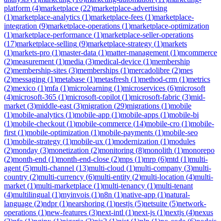
platform
(
4
)
marketplace
(
22
)
marketplace-advertising
(
1
)
marketplace-analytics
(
1
)
marketplace-fees
(
1
)
marketplace-
integration
(
9
)
marketplace-operations
(
1
)
marketplace-optimization
(
1
)
marketplace-performance
(
1
)
marketplace-seller-operations
(
17
)
marketplace-selling
(
9
)
marketplace-strategy
(
1
)
markets
(
1
)
markets-pro
(
1
)
master-data
(
1
)
matter-management
(
1
)
mcommerce
(
2
)
measurement
(
1
)
media
(
3
)
medical-device
(
1
)
membership
(
2
)
membership-sites
(
3
)
memberships
(
1
)
mercadolibre
(
2
)
mes
(
2
)
messaging
(
1
)
metabase
(
1
)
metasfresh
(
1
)
method-crm
(
1
)
metrics
(
2
)
mexico
(
1
)
mfa
(
1
)
microlearning
(
1
)
microservices
(
6
)
microsoft
(
4
)
microsoft-365
(
1
)
microsoft-copilot
(
1
)
microsoft-fabric
(
3
)
mid-
market
(
3
)
middle-east
(
3
)
migration
(
29
)
migrations
(
1
)
mobile
(
1
)
mobile-analytics
(
1
)
mobile-app
(
1
)
mobile-apps
(
1
)
mobile-bi
(
1
)
mobile-checkout
(
1
)
mobile-commerce
(
14
)
mobile-cro
(
1
)
mobile-
first
(
1
)
mobile-optimization
(
1
)
mobile-payments
(
1
)
mobile-seo
(
1
)
mobile-strategy
(
1
)
mobile-ux
(
1
)
modernization
(
1
)
modules
(
2
)
monday
(
3
)
monetization
(
2
)
monitoring
(
8
)
monolith
(
1
)
monorepo
(
2
)
month-end
(
1
)
month-end-close
(
2
)
mps
(
1
)
mrp
(
6
)
mtd
(
1
)
multi-
agent
(
5
)
multi-channel
(
13
)
multi-cloud
(
1
)
multi-company
(
3
)
multi-
country
(
2
)
multi-currency
(
6
)
multi-entity
(
2
)
multi-location
(
4
)
multi-
market
(
1
)
multi-marketplace
(
1
)
multi-tenancy
(
1
)
multi-tenant
(
4
)
multilingual
(
1
)
myinvois
(
1
)
n8n
(
1
)
native-app
(
1
)
natural-
language
(
2
)
ndpr
(
1
)
nearshoring
(
1
)
nestjs
(
5
)
netsuite
(
5
)
network-
operations
(
1
)
new-features
(
3
)
next-intl
(
1
)
next-js
(
1
)
nextjs
(
4
)
nexus