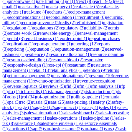
(
1
)
ransomware
(
1
)
rate-limiting
(
3
)
rdl
(
1
)
react
(
8
)
react-19
(
2
)
react-
email
(
1
)
react-native
(
1
)
react-query
(
1
)
real-estate
(
5
)
real-estate-
analytics
(
1
)
real-time
(
4
)
recharts
(
1
)
recipe-management
(
1
)
recommendations
(
1
)
reconciliation
(
1
)
recruitment
(
6
)
recurring-
billing
(
1
)
recurring-revenue
(
5
)
redis
(
2
)
refurbished
(
1
)
registration
(
1
)
regulation
(
1
)
regulations
(
2
)
regulatory
(
3
)
reliability
(
2
)
remix
(
2
)
remote-work
(
2
)
renewable-energy
(
1
)
renewal-management
(
1
)
rental
(
3
)
rental-business
(
1
)
reorder-point
(
1
)
repeat-purchases
(
1
)
replication
(
1
)
report-generation
(
1
)
reporting
(
12
)
reports
(
3
)
repricing
(
1
)
reputation
(
1
)
reputation-management
(
2
)
reserved-
instances
(
1
)
resilience
(
2
)
resource-allocation
(
1
)
resource-planning
(
1
)
resource-scheduling
(
2
)
responsible-ai
(
2
)
responsive
(
2
)
responsive-design
(
1
)
rest-api
(
4
)
restaurant
(
5
)
restaurant-
management
(
1
)
retail
(
13
)
retail-analytics
(
1
)
retention
(
9
)
returns
(
4
)
returns-management
(
2
)
reusable-patterns
(
1
)
revenue
(
10
)
revenue-
management
(
1
)
revenue-optimization
(
1
)
revenue-recognition
(
5
)
reverse-logistics
(
2
)
reviews
(
5
)
rfid
(
2
)
rfm
(
1
)
rfm-analysis
(
1
)
rfp
(
1
)
rfq
(
1
)
rich-results
(
1
)
risk-management
(
7
)
risk-reduction
(
1
)
rls
(
4
)
rohs
(
1
)
roi
(
34
)
roi-optimization
(
1
)
rolling-update
(
1
)
romania
(
1
)
rpa
(
3
)
rsc
(
2
)
russia
(
2
)
saas
(
25
)
saas-pricing
(
1
)
safety
(
2
)
safety-
stock
(
1
)
sage
(
1
)
sage-50
(
2
)
sage-intacct
(
1
)
salary
(
1
)
sales
(
19
)
sales-
analytics
(
3
)
sales-automation
(
1
)
sales-dashboard
(
2
)
sales-forecasting
(
1
)
sales-management
(
1
)
sales-operations
(
1
)
sales-pipeline
(
1
)
sales-
tax
(
8
)
salesforce
(
5
)
salesforce-einstein
(
1
)
salesforce-essentials
(
1
)
sanctions
(
1
)
sap
(
5
)
sap-business-one
(
2
)
sap-hana
(
1
)
sars
(
2
)
sasb