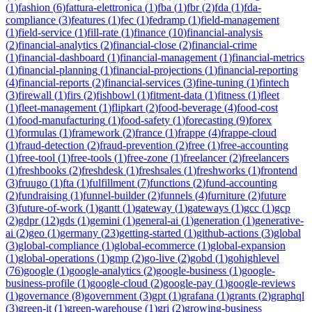
(
1
)
fashion
(
6
)
fattura-elettronica
(
1
)
fba
(
1
)
fbr
(
2
)
fda
(
1
)
fda-
compliance
(
3
)
features
(
1
)
fec
(
1
)
fedramp
(
1
)
field-management
(
1
)
field-service
(
1
)
fill-rate
(
1
)
finance
(
10
)
financial-analysis
(
2
)
financial-analytics
(
2
)
financial-close
(
2
)
financial-crime
(
1
)
financial-dashboard
(
1
)
financial-management
(
1
)
financial-metrics
(
1
)
financial-planning
(
1
)
financial-projections
(
1
)
financial-reporting
(
4
)
financial-reports
(
2
)
financial-services
(
3
)
fine-tuning
(
1
)
fintech
(
3
)
firewall
(
1
)
firs
(
2
)
fishbowl
(
1
)
fitment-data
(
1
)
fitness
(
1
)
fleet
(
1
)
fleet-management
(
1
)
flipkart
(
2
)
food-beverage
(
4
)
food-cost
(
1
)
food-manufacturing
(
1
)
food-safety
(
1
)
forecasting
(
9
)
forex
(
1
)
formulas
(
1
)
framework
(
2
)
france
(
1
)
frappe
(
4
)
frappe-cloud
(
1
)
fraud-detection
(
2
)
fraud-prevention
(
2
)
free
(
1
)
free-accounting
(
1
)
free-tool
(
1
)
free-tools
(
1
)
free-zone
(
1
)
freelancer
(
2
)
freelancers
(
1
)
freshbooks
(
2
)
freshdesk
(
1
)
freshsales
(
1
)
freshworks
(
1
)
frontend
(
3
)
fruugo
(
1
)
fta
(
1
)
fulfillment
(
7
)
functions
(
2
)
fund-accounting
(
2
)
fundraising
(
1
)
funnel-builder
(
2
)
funnels
(
4
)
furniture
(
2
)
future
(
3
)
future-of-work
(
1
)
gantt
(
1
)
gateway
(
1
)
gateways
(
1
)
gcc
(
1
)
gcp
(
2
)
gdpr
(
12
)
gds
(
1
)
gemini
(
1
)
general-ai
(
1
)
generation
(
1
)
generative-
ai
(
2
)
geo
(
1
)
germany
(
23
)
getting-started
(
1
)
github-actions
(
3
)
global
(
3
)
global-compliance
(
1
)
global-ecommerce
(
1
)
global-expansion
(
1
)
global-operations
(
1
)
gmp
(
2
)
go-live
(
2
)
gobd
(
1
)
gohighlevel
(
76
)
google
(
1
)
google-analytics
(
2
)
google-business
(
1
)
google-
business-profile
(
1
)
google-cloud
(
2
)
google-pay
(
1
)
google-reviews
(
1
)
governance
(
8
)
government
(
3
)
gpt
(
1
)
grafana
(
1
)
grants
(
2
)
graphql
(
3
)
green-it
(
1
)
green-warehouse
(
1
)
gri
(
2
)
growing-business