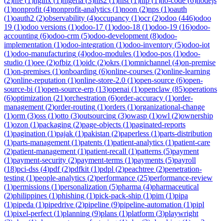
(
2
)
nfe
(
1
)
nginx
(
1
)
nigeria
(
3
)
nis2
(
1
)
nist
(
1
)
nlp
(
1
)
no-code
(
6
)
nodejs
(
1
)
nonprofit
(
4
)
nonprofit-analytics
(
1
)
noon
(
2
)
nps
(
1
)
oauth
(
1
)
oauth2
(
2
)
observability
(
4
)
occupancy
(
1
)
ocr
(
2
)
odoo
(
446
)
odoo
19
(
1
)
odoo versions
(
1
)
odoo-17
(
1
)
odoo-18
(
1
)
odoo-19
(
16
)
odoo-
accounting
(
6
)
odoo-crm
(
5
)
odoo-development
(
8
)
odoo-
implementation
(
1
)
odoo-integration
(
1
)
odoo-inventory
(
5
)
odoo-iot
(
1
)
odoo-manufacturing
(
4
)
odoo-modules
(
1
)
odoo-pos
(
1
)
odoo-
studio
(
1
)
oee
(
2
)
ofbiz
(
1
)
oidc
(
2
)
okrs
(
1
)
omnichannel
(
4
)
on-premise
(
1
)
on-premises
(
1
)
onboarding
(
6
)
online-courses
(
2
)
online-learning
(
2
)
online-reputation
(
1
)
online-store-2.0
(
1
)
open-source
(
6
)
open-
source-bi
(
1
)
open-source-erp
(
13
)
openai
(
1
)
openclaw
(
85
)
operations
(
6
)
optimization
(
21
)
orchestration
(
6
)
order-accuracy
(
1
)
order-
management
(
2
)
order-routing
(
1
)
orders
(
1
)
organizational-change
(
1
)
orm
(
3
)
oss
(
1
)
otto
(
3
)
outsourcing
(
3
)
owasp
(
1
)
owl
(
2
)
ownership
(
1
)
ozon
(
1
)
packaging
(
2
)
page-objects
(
1
)
paginated-reports
(
1
)
pagination
(
1
)
pajak
(
1
)
pakistan
(
2
)
paperless
(
1
)
parts-distribution
(
1
)
parts-management
(
1
)
patents
(
1
)
patient-analytics
(
1
)
patient-care
(
2
)
patient-management
(
1
)
patient-recall
(
1
)
patterns
(
5
)
payment
(
1
)
payment-security
(
2
)
payment-terms
(
1
)
payments
(
5
)
payroll
(
18
)
pci-dss
(
4
)
pdf
(
2
)
pdfkit
(
1
)
pdpl
(
2
)
peachtree
(
2
)
penetration-
testing
(
1
)
people-analytics
(
2
)
performance
(
25
)
performance-review
(
1
)
permissions
(
1
)
personalization
(
5
)
pharma
(
4
)
pharmaceutical
(
2
)
philippines
(
1
)
phishing
(
1
)
pick-pack-ship
(
1
)
pim
(
1
)
pipa
(
1
)
pipeda
(
1
)
pipedrive
(
2
)
pipeline
(
9
)
pipeline-automation
(
1
)
pipl
(
1
)
pixel-perfect
(
1
)
planning
(
9
)
plans
(
1
)
platform
(
3
)
playwright