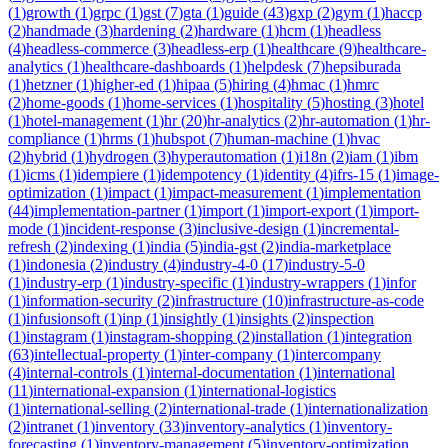
(
1
)
growth
(
1
)
grpc
(
1
)
gst
(
7
)
gta
(
1
)
guide
(
43
)
gxp
(
2
)
gym
(
1
)
haccp
(
2
)
handmade
(
3
)
hardening
(
2
)
hardware
(
1
)
hcm
(
1
)
headless
(
4
)
headless-commerce
(
3
)
headless-erp
(
1
)
healthcare
(
9
)
healthcare-
analytics
(
1
)
healthcare-dashboards
(
1
)
helpdesk
(
7
)
hepsiburada
(
1
)
hetzner
(
1
)
higher-ed
(
1
)
hipaa
(
5
)
hiring
(
4
)
hmac
(
1
)
hmrc
(
2
)
home-goods
(
1
)
home-services
(
1
)
hospitality
(
5
)
hosting
(
3
)
hotel
(
1
)
hotel-management
(
1
)
hr
(
20
)
hr-analytics
(
2
)
hr-automation
(
1
)
hr-
compliance
(
1
)
hrms
(
1
)
hubspot
(
7
)
human-machine
(
1
)
hvac
(
2
)
hybrid
(
1
)
hydrogen
(
3
)
hyperautomation
(
1
)
i18n
(
2
)
iam
(
1
)
ibm
(
1
)
icms
(
1
)
idempiere
(
1
)
idempotency
(
1
)
identity
(
4
)
ifrs-15
(
1
)
image-
optimization
(
1
)
impact
(
1
)
impact-measurement
(
1
)
implementation
(
44
)
implementation-partner
(
1
)
import
(
1
)
import-export
(
1
)
import-
mode
(
1
)
incident-response
(
3
)
inclusive-design
(
1
)
incremental-
refresh
(
2
)
indexing
(
1
)
india
(
5
)
india-gst
(
2
)
india-marketplace
(
1
)
indonesia
(
2
)
industry
(
4
)
industry-4-0
(
17
)
industry-5-0
(
1
)
industry-erp
(
1
)
industry-specific
(
1
)
industry-wrappers
(
1
)
infor
(
1
)
information-security
(
2
)
infrastructure
(
10
)
infrastructure-as-code
(
1
)
infusionsoft
(
1
)
inp
(
1
)
insightly
(
1
)
insights
(
2
)
inspection
(
1
)
instagram
(
1
)
instagram-shopping
(
2
)
installation
(
1
)
integration
(
63
)
intellectual-property
(
1
)
inter-company
(
1
)
intercompany
(
4
)
internal-controls
(
1
)
internal-documentation
(
1
)
international
(
11
)
international-expansion
(
1
)
international-logistics
(
1
)
international-selling
(
2
)
international-trade
(
1
)
internationalization
(
2
)
intranet
(
1
)
inventory
(
33
)
inventory-analytics
(
1
)
inventory-
forecasting
(
1
)
inventory-management
(
5
)
inventory-optimization