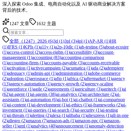
深入探索 Odoo 集成、电商自动化以及 AI 驱动商业解决方案
背后的技术。
1247
文章
1632
主题
全部（1247）
2026
(
6
)
3d
(
1
)
3pl
(
3
)
4pl
(
1
)
AP-AR
(
1
)
HR
(
1
)
IFRS
(
1
)
KPIs
(
1
)
a11y
(
1
)
a2p-10dlc
(
1
)
ab-testing
(
5
)
about-ecosire
(
1
)
access-control
(
2
)
access-rights
(
1
)
accessibility
(
3
)
account-
management
(
1
)
accounting
(
83
)
accounting-comparison
(
1
)
accounting-firms
(
1
)
accounts-payable
(
3
)
accounts-receivable
(
1
)
activation
(
1
)
activecampaign
(
2
)
acumatica
(
1
)
ada
(
2
)
adempiere
(
1
)
adequacy
(
1
)
admin-api
(
1
)
administration
(
1
)
adobe-commerce
(
2
)
adoption
(
2
)
aerospace
(
1
)
afip
(
1
)
africa
(
2
)
aftermarket
(
1
)
agency
(
13
)
agency-automation
(
1
)
agency-growth
(
2
)
agency-scaling
(
1
)
agentforce
(
1
)
agile
(
2
)
agreements
(
1
)
agriculture
(
3
)
agritech
(
1
)
ai
(
62
)
ai-agent
(
1
)
ai-agents
(
38
)
ai-analytics
(
2
)
ai-architecture
(
2
)
ai-
assistants
(
1
)
ai-automation
(
6
)
ai-bot
(
1
)
ai-chatbot
(
1
)
ai-comparison
(
1
)
ai-content
(
1
)
ai-development
(
1
)
ai-ethics
(
1
)
ai-frameworks
(
2
)
ai-
investment
(
1
)
ai-queries
(
1
)
ai-search
(
3
)
ai-security
(
1
)
ai-testing
(
1
)
ai-threats
(
1
)
alerting
(
2
)
alexa
(
1
)
alibaba
(
1
)
aliexpress
(
1
)
all-in-one
(
2
)
allegro
(
2
)
amazon
(
7
)
amazon-ads
(
1
)
amazon-ppc
(
1
)
amazon-
seller
(
1
)
aml
(
1
)
analytics
(
40
)
announcement
(
1
)
anomaly-detection