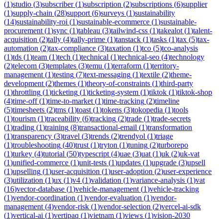
(
1
)
studio
(
3
)
subscriber
(
1
)
subscription
(
2
)
subscriptions
(
6
)
supplier
(
1
)
supply-chain
(
28
)
support
(
6
)
surveys
(
1
)
sustainability
(
14
)
sustainability-roi
(
1
)
sustainable-ecommerce
(
1
)
sustainable-
procurement
(
1
)
sync
(
1
)
tableau
(
3
)
tailwind-css
(
1
)
takealot
(
1
)
talent-
acquisition
(
2
)
tally
(
4
)
tally-prime
(
1
)
tanstack
(
1
)
tasks
(
1
)
tax
(
5
)
tax-
automation
(
2
)
tax-compliance
(
3
)
taxation
(
1
)
tco
(
5
)
tco-analysis
(
1
)
tds
(
1
)
team
(
1
)
tech
(
1
)
technical
(
1
)
technical-seo
(
4
)
technology
(
2
)
telecom
(
3
)
templates
(
3
)
temu
(
1
)
terraform
(
1
)
territory-
management
(
1
)
testing
(
7
)
text-messaging
(
1
)
textile
(
2
)
theme-
development
(
2
)
themes
(
1
)
theory-of-constraints
(
1
)
third-party
(
1
)
throttling
(
1
)
ticketing
(
1
)
ticketing-system
(
1
)
tiktok
(
1
)
tiktok-shop
(
4
)
time-off
(
1
)
time-to-market
(
1
)
time-tracking
(
2
)
timeline
(
5
)
timesheets
(
2
)
tms
(
1
)
toast
(
1
)
tokens
(
3
)
tokopedia
(
1
)
tools
(
1
)
tourism
(
1
)
traceability
(
6
)
tracking
(
2
)
trade
(
1
)
trade-secrets
(
1
)
trading
(
1
)
training
(
8
)
transactional-email
(
1
)
transformation
(
1
)
transparency
(
3
)
travel
(
3
)
trends
(
2
)
trendyol
(
1
)
triage
(
1
)
troubleshooting
(
40
)
trust
(
1
)
tryton
(
1
)
tuning
(
2
)
turborepo
(
1
)
turkey
(
4
)
tutorial
(
50
)
typescript
(
4
)
uae
(
3
)
uat
(
1
)
uk
(
2
)
uk-vat
(
1
)
unified-commerce
(
1
)
unit-tests
(
1
)
updates
(
1
)
upgrade
(
3
)
upsell
(
1
)
upselling
(
1
)
user-acquisition
(
1
)
user-adoption
(
2
)
user-experience
(
3
)
utilization
(
1
)
ux
(
1
)
v4
(
1
)
validation
(
1
)
variance-analysis
(
1
)
vat
(
16
)
vector-database
(
1
)
vehicle-management
(
1
)
vehicle-tracking
(
1
)
vendor-coordination
(
1
)
vendor-evaluation
(
1
)
vendor-
management
(
4
)
vendor-risk
(
1
)
vendor-selection
(
2
)
vercel-ai-sdk
(
1
)
vertical-ai
(
1
)
vertipaq
(
1
)
vietnam
(
1
)
views
(
1
)
vision-2030