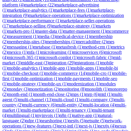
platform
(
4
)
marketplace
(
22
)
marketplace-advertising
(
1
)
marketplace-analytics
(
1
)
marketplace-fees
(
1
)
marketplace-
integration
(
9
)
marketplace-operations
(
1
)
marketplace-optimization
(
1
)
marketplace-performance
(
1
)
marketplace-seller-operations
(
17
)
marketplace-selling
(
9
)
marketplace-strategy
(
1
)
markets
(
1
)
markets-pro
(
1
)
master-data
(
1
)
matter-management
(
1
)
mcommerce
(
2
)
measurement
(
1
)
media
(
3
)
medical-device
(
1
)
membership
(
2
)
membership-sites
(
3
)
memberships
(
1
)
mercadolibre
(
2
)
mes
(
2
)
messaging
(
1
)
metabase
(
1
)
metasfresh
(
1
)
method-crm
(
1
)
metrics
(
2
)
mexico
(
1
)
mfa
(
1
)
microlearning
(
1
)
microservices
(
6
)
microsoft
(
4
)
microsoft-365
(
1
)
microsoft-copilot
(
1
)
microsoft-fabric
(
3
)
mid-
market
(
3
)
middle-east
(
3
)
migration
(
29
)
migrations
(
1
)
mobile
(
1
)
mobile-analytics
(
1
)
mobile-app
(
1
)
mobile-apps
(
1
)
mobile-bi
(
1
)
mobile-checkout
(
1
)
mobile-commerce
(
14
)
mobile-cro
(
1
)
mobile-
first
(
1
)
mobile-optimization
(
1
)
mobile-payments
(
1
)
mobile-seo
(
1
)
mobile-strategy
(
1
)
mobile-ux
(
1
)
modernization
(
1
)
modules
(
2
)
monday
(
3
)
monetization
(
2
)
monitoring
(
8
)
monolith
(
1
)
monorepo
(
2
)
month-end
(
1
)
month-end-close
(
2
)
mps
(
1
)
mrp
(
6
)
mtd
(
1
)
multi-
agent
(
5
)
multi-channel
(
13
)
multi-cloud
(
1
)
multi-company
(
3
)
multi-
country
(
2
)
multi-currency
(
6
)
multi-entity
(
2
)
multi-location
(
4
)
multi-
market
(
1
)
multi-marketplace
(
1
)
multi-tenancy
(
1
)
multi-tenant
(
4
)
multilingual
(
1
)
myinvois
(
1
)
n8n
(
1
)
native-app
(
1
)
natural-
language
(
2
)
ndpr
(
1
)
nearshoring
(
1
)
nestjs
(
5
)
netsuite
(
5
)
network-
operations
(
1
)
new-features
(
3
)
next-intl
(
1
)
next-js
(
1
)
nextjs
(
4
)
nexus