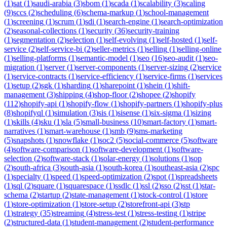
(
1
)
sat
(
1
)
saudi-arabia
(
3
)
sbom
(
1
)
scada
(
1
)
scalability
(
3
)
scaling
(
9
)
sccs
(
2
)
scheduling
(
6
)
schema-markup
(
1
)
school-management
(
1
)
screening
(
1
)
scrum
(
1
)
sdi
(
1
)
search-engine
(
1
)
search-optimization
(
2
)
seasonal-collections
(
1
)
security
(
36
)
security-training
(
1
)
segmentation
(
2
)
selection
(
1
)
self-evolving
(
1
)
self-hosted
(
1
)
self-
service
(
2
)
self-service-bi
(
2
)
seller-metrics
(
1
)
selling
(
1
)
selling-online
(
1
)
selling-platforms
(
1
)
semantic-model
(
1
)
seo
(
16
)
seo-audit
(
1
)
seo-
migration
(
1
)
server
(
1
)
server-components
(
1
)
server-sizing
(
2
)
service
(
1
)
service-contracts
(
1
)
service-efficiency
(
1
)
service-firms
(
1
)
services
(
1
)
setup
(
2
)
sgk
(
1
)
sharding
(
1
)
sharepoint
(
1
)
shein
(
1
)
shift-
management
(
3
)
shipping
(
4
)
shop-floor
(
2
)
shopee
(
2
)
shopify
(
112
)
shopify-api
(
1
)
shopify-flow
(
1
)
shopify-partners
(
1
)
shopify-plus
(
8
)
shopifyql
(
1
)
simulation
(
3
)
sis
(
1
)
sisense
(
1
)
six-sigma
(
1
)
sizing
(
1
)
skills
(
4
)
sku
(
1
)
sla
(
5
)
small-business
(
10
)
smart-factory
(
1
)
smart-
narratives
(
1
)
smart-warehouse
(
1
)
smb
(
9
)
sms-marketing
(
5
)
snapshots
(
1
)
snowflake
(
1
)
soc2
(
5
)
social-commerce
(
5
)
software
(
4
)
software-comparison
(
1
)
software-development
(
1
)
software-
selection
(
2
)
software-stack
(
1
)
solar-energy
(
1
)
solutions
(
1
)
sop
(
2
)
south-africa
(
3
)
south-asia
(
1
)
south-korea
(
1
)
southeast-asia
(
2
)
spc
(
1
)
specialty
(
1
)
speed
(
1
)
speed-optimization
(
2
)
spot
(
1
)
spreadsheets
(
1
)
sql
(
2
)
square
(
1
)
squarespace
(
1
)
ssdlc
(
1
)
ssl
(
2
)
sso
(
2
)
sst
(
1
)
star-
schema
(
2
)
startup
(
2
)
state-management
(
1
)
stock-control
(
1
)
store
(
1
)
store-optimization
(
1
)
store-setup
(
2
)
storefront-api
(
3
)
stp
(
1
)
strategy
(
35
)
streaming
(
4
)
stress-test
(
1
)
stress-testing
(
1
)
stripe
(
2
)
structured-data
(
1
)
student-management
(
2
)
student-performance