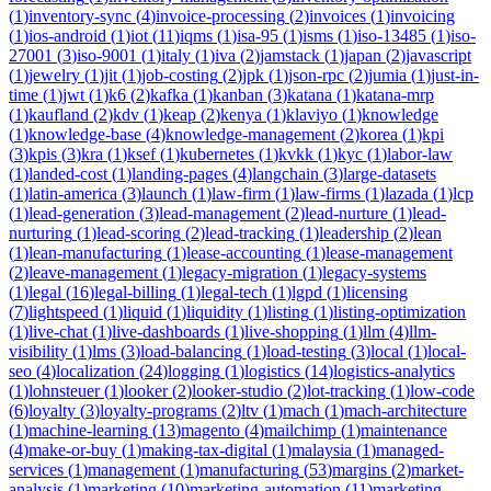
(
1
)
inventory-sync
(
4
)
invoice-processing
(
2
)
invoices
(
1
)
invoicing
(
1
)
ios-android
(
1
)
iot
(
11
)
iqms
(
1
)
isa-95
(
1
)
isms
(
1
)
iso-13485
(
1
)
iso-
27001
(
3
)
iso-9001
(
1
)
italy
(
1
)
iva
(
2
)
jamstack
(
1
)
japan
(
2
)
javascript
(
1
)
jewelry
(
1
)
jit
(
1
)
job-costing
(
2
)
jpk
(
1
)
json-rpc
(
2
)
jumia
(
1
)
just-in-
time
(
1
)
jwt
(
1
)
k6
(
2
)
kafka
(
1
)
kanban
(
3
)
katana
(
1
)
katana-mrp
(
1
)
kaufland
(
2
)
kdv
(
1
)
keap
(
2
)
kenya
(
1
)
klaviyo
(
1
)
knowledge
(
1
)
knowledge-base
(
4
)
knowledge-management
(
2
)
korea
(
1
)
kpi
(
3
)
kpis
(
3
)
kra
(
1
)
ksef
(
1
)
kubernetes
(
1
)
kvkk
(
1
)
kyc
(
1
)
labor-law
(
1
)
landed-cost
(
1
)
landing-pages
(
4
)
langchain
(
3
)
large-datasets
(
1
)
latin-america
(
3
)
launch
(
1
)
law-firm
(
1
)
law-firms
(
1
)
lazada
(
1
)
lcp
(
1
)
lead-generation
(
3
)
lead-management
(
2
)
lead-nurture
(
1
)
lead-
nurturing
(
1
)
lead-scoring
(
2
)
lead-tracking
(
1
)
leadership
(
2
)
lean
(
1
)
lean-manufacturing
(
1
)
lease-accounting
(
1
)
lease-management
(
2
)
leave-management
(
1
)
legacy-migration
(
1
)
legacy-systems
(
1
)
legal
(
16
)
legal-billing
(
1
)
legal-tech
(
1
)
lgpd
(
1
)
licensing
(
7
)
lightspeed
(
1
)
liquid
(
1
)
liquidity
(
1
)
listing
(
1
)
listing-optimization
(
1
)
live-chat
(
1
)
live-dashboards
(
1
)
live-shopping
(
1
)
llm
(
4
)
llm-
visibility
(
1
)
lms
(
3
)
load-balancing
(
1
)
load-testing
(
3
)
local
(
1
)
local-
seo
(
4
)
localization
(
24
)
logging
(
1
)
logistics
(
14
)
logistics-analytics
(
1
)
lohnsteuer
(
1
)
looker
(
2
)
looker-studio
(
2
)
lot-tracking
(
1
)
low-code
(
6
)
loyalty
(
3
)
loyalty-programs
(
2
)
ltv
(
1
)
mach
(
1
)
mach-architecture
(
1
)
machine-learning
(
13
)
magento
(
4
)
mailchimp
(
1
)
maintenance
(
4
)
make-or-buy
(
1
)
making-tax-digital
(
1
)
malaysia
(
1
)
managed-
services
(
1
)
management
(
1
)
manufacturing
(
53
)
margins
(
2
)
market-
analysis
(
1
)
marketing
(
10
)
marketing-automation
(
11
)
marketing-