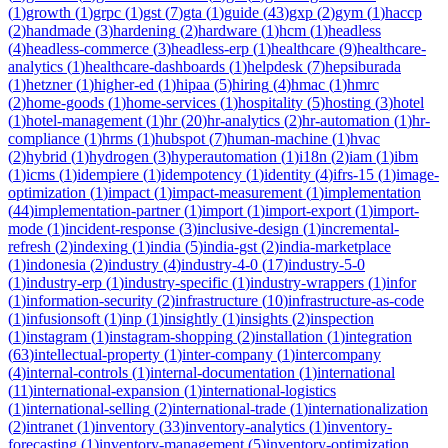
(
1
)
growth
(
1
)
grpc
(
1
)
gst
(
7
)
gta
(
1
)
guide
(
43
)
gxp
(
2
)
gym
(
1
)
haccp
(
2
)
handmade
(
3
)
hardening
(
2
)
hardware
(
1
)
hcm
(
1
)
headless
(
4
)
headless-commerce
(
3
)
headless-erp
(
1
)
healthcare
(
9
)
healthcare-
analytics
(
1
)
healthcare-dashboards
(
1
)
helpdesk
(
7
)
hepsiburada
(
1
)
hetzner
(
1
)
higher-ed
(
1
)
hipaa
(
5
)
hiring
(
4
)
hmac
(
1
)
hmrc
(
2
)
home-goods
(
1
)
home-services
(
1
)
hospitality
(
5
)
hosting
(
3
)
hotel
(
1
)
hotel-management
(
1
)
hr
(
20
)
hr-analytics
(
2
)
hr-automation
(
1
)
hr-
compliance
(
1
)
hrms
(
1
)
hubspot
(
7
)
human-machine
(
1
)
hvac
(
2
)
hybrid
(
1
)
hydrogen
(
3
)
hyperautomation
(
1
)
i18n
(
2
)
iam
(
1
)
ibm
(
1
)
icms
(
1
)
idempiere
(
1
)
idempotency
(
1
)
identity
(
4
)
ifrs-15
(
1
)
image-
optimization
(
1
)
impact
(
1
)
impact-measurement
(
1
)
implementation
(
44
)
implementation-partner
(
1
)
import
(
1
)
import-export
(
1
)
import-
mode
(
1
)
incident-response
(
3
)
inclusive-design
(
1
)
incremental-
refresh
(
2
)
indexing
(
1
)
india
(
5
)
india-gst
(
2
)
india-marketplace
(
1
)
indonesia
(
2
)
industry
(
4
)
industry-4-0
(
17
)
industry-5-0
(
1
)
industry-erp
(
1
)
industry-specific
(
1
)
industry-wrappers
(
1
)
infor
(
1
)
information-security
(
2
)
infrastructure
(
10
)
infrastructure-as-code
(
1
)
infusionsoft
(
1
)
inp
(
1
)
insightly
(
1
)
insights
(
2
)
inspection
(
1
)
instagram
(
1
)
instagram-shopping
(
2
)
installation
(
1
)
integration
(
63
)
intellectual-property
(
1
)
inter-company
(
1
)
intercompany
(
4
)
internal-controls
(
1
)
internal-documentation
(
1
)
international
(
11
)
international-expansion
(
1
)
international-logistics
(
1
)
international-selling
(
2
)
international-trade
(
1
)
internationalization
(
2
)
intranet
(
1
)
inventory
(
33
)
inventory-analytics
(
1
)
inventory-
forecasting
(
1
)
inventory-management
(
5
)
inventory-optimization