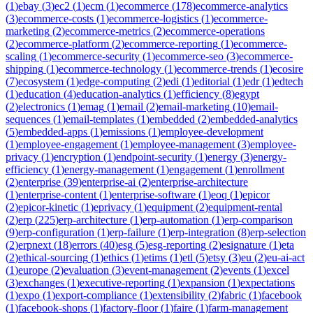
(
1
)
ebay
(
3
)
ec2
(
1
)
ecm
(
1
)
ecommerce
(
178
)
ecommerce-analytics
(
3
)
ecommerce-costs
(
1
)
ecommerce-logistics
(
1
)
ecommerce-
marketing
(
2
)
ecommerce-metrics
(
2
)
ecommerce-operations
(
2
)
ecommerce-platform
(
2
)
ecommerce-reporting
(
1
)
ecommerce-
scaling
(
1
)
ecommerce-security
(
1
)
ecommerce-seo
(
3
)
ecommerce-
shipping
(
1
)
ecommerce-technology
(
1
)
ecommerce-trends
(
1
)
ecosire
(
7
)
ecosystem
(
1
)
edge-computing
(
2
)
edi
(
1
)
editorial
(
1
)
edr
(
1
)
edtech
(
1
)
education
(
4
)
education-analytics
(
1
)
efficiency
(
8
)
egypt
(
2
)
electronics
(
1
)
emag
(
1
)
email
(
2
)
email-marketing
(
10
)
email-
sequences
(
1
)
email-templates
(
1
)
embedded
(
2
)
embedded-analytics
(
5
)
embedded-apps
(
1
)
emissions
(
1
)
employee-development
(
1
)
employee-engagement
(
1
)
employee-management
(
3
)
employee-
privacy
(
1
)
encryption
(
1
)
endpoint-security
(
1
)
energy
(
3
)
energy-
efficiency
(
1
)
energy-management
(
1
)
engagement
(
1
)
enrollment
(
2
)
enterprise
(
39
)
enterprise-ai
(
2
)
enterprise-architecture
(
1
)
enterprise-content
(
1
)
enterprise-software
(
1
)
eoq
(
1
)
epicor
(
2
)
epicor-kinetic
(
1
)
eprivacy
(
1
)
equipment
(
2
)
equipment-rental
(
2
)
erp
(
225
)
erp-architecture
(
1
)
erp-automation
(
1
)
erp-comparison
(
9
)
erp-configuration
(
1
)
erp-failure
(
1
)
erp-integration
(
8
)
erp-selection
(
2
)
erpnext
(
18
)
errors
(
40
)
esg
(
5
)
esg-reporting
(
2
)
esignature
(
1
)
eta
(
2
)
ethical-sourcing
(
1
)
ethics
(
1
)
etims
(
1
)
etl
(
5
)
etsy
(
3
)
eu
(
2
)
eu-ai-act
(
1
)
europe
(
2
)
evaluation
(
3
)
event-management
(
2
)
events
(
1
)
excel
(
3
)
exchanges
(
1
)
executive-reporting
(
1
)
expansion
(
1
)
expectations
(
1
)
expo
(
1
)
export-compliance
(
1
)
extensibility
(
2
)
fabric
(
1
)
facebook
(
1
)
facebook-shops
(
1
)
factory-floor
(
1
)
faire
(
1
)
farm-management