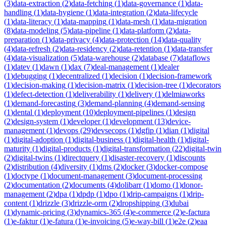
(
3
)
data-extraction
(
2
)
data-fetching
(
1
)
data-governance
(
1
)
data-
handling
(
1
)
data-hygiene
(
1
)
data-integration
(
2
)
data-lifecycle
(
1
)
data-literacy
(
1
)
data-mapping
(
1
)
data-mesh
(
1
)
data-migration
(
8
)
data-modeling
(
5
)
data-pipeline
(
1
)
data-platform
(
2
)
data-
preparation
(
1
)
data-privacy
(
4
)
data-protection
(
14
)
data-quality
(
4
)
data-refresh
(
2
)
data-residency
(
2
)
data-retention
(
1
)
data-transfer
(
4
)
data-visualization
(
5
)
data-warehouse
(
2
)
database
(
7
)
dataflows
(
1
)
datev
(
1
)
dawn
(
1
)
dax
(
7
)
deal-management
(
1
)
dealer
(
1
)
debugging
(
1
)
decentralized
(
1
)
decision
(
1
)
decision-framework
(
1
)
decision-making
(
1
)
decision-matrix
(
1
)
decision-tree
(
1
)
decorators
(
1
)
defect-detection
(
1
)
deliverability
(
1
)
delivery
(
1
)
delmiaworks
(
1
)
demand-forecasting
(
3
)
demand-planning
(
4
)
demand-sensing
(
1
)
dental
(
1
)
deployment
(
10
)
deployment-pipelines
(
1
)
design
(
2
)
design-system
(
1
)
developer
(
1
)
development
(
13
)
device-
management
(
1
)
devops
(
29
)
devsecops
(
1
)
dgfip
(
1
)
dian
(
1
)
digital
(
1
)
digital-adoption
(
1
)
digital-business
(
1
)
digital-health
(
1
)
digital-
maturity
(
1
)
digital-products
(
1
)
digital-transformation
(
22
)
digital-twin
(
2
)
digital-twins
(
1
)
directquery
(
1
)
disaster-recovery
(
1
)
discounts
(
2
)
distribution
(
4
)
diversity
(
1
)
dms
(
2
)
docker
(
3
)
docker-compose
(
1
)
doctype
(
1
)
document-management
(
3
)
document-processing
(
2
)
documentation
(
2
)
documents
(
4
)
dolibarr
(
1
)
domo
(
1
)
donor-
management
(
2
)
dpa
(
1
)
dpdp
(
1
)
dpo
(
1
)
drip-campaigns
(
1
)
drip-
content
(
1
)
drizzle
(
3
)
drizzle-orm
(
2
)
dropshipping
(
3
)
dubai
(
1
)
dynamic-pricing
(
3
)
dynamics-365
(
4
)
e-commerce
(
2
)
e-factura
(
1
)
e-faktur
(
1
)
e-fatura
(
1
)
e-invoicing
(
5
)
e-way-bill
(
1
)
e2e
(
2
)
eaa