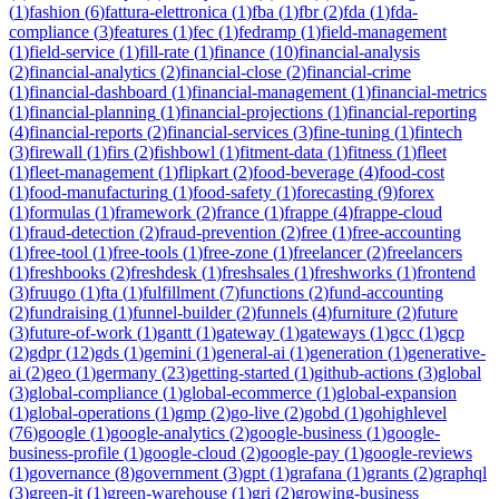
(
1
)
fashion
(
6
)
fattura-elettronica
(
1
)
fba
(
1
)
fbr
(
2
)
fda
(
1
)
fda-
compliance
(
3
)
features
(
1
)
fec
(
1
)
fedramp
(
1
)
field-management
(
1
)
field-service
(
1
)
fill-rate
(
1
)
finance
(
10
)
financial-analysis
(
2
)
financial-analytics
(
2
)
financial-close
(
2
)
financial-crime
(
1
)
financial-dashboard
(
1
)
financial-management
(
1
)
financial-metrics
(
1
)
financial-planning
(
1
)
financial-projections
(
1
)
financial-reporting
(
4
)
financial-reports
(
2
)
financial-services
(
3
)
fine-tuning
(
1
)
fintech
(
3
)
firewall
(
1
)
firs
(
2
)
fishbowl
(
1
)
fitment-data
(
1
)
fitness
(
1
)
fleet
(
1
)
fleet-management
(
1
)
flipkart
(
2
)
food-beverage
(
4
)
food-cost
(
1
)
food-manufacturing
(
1
)
food-safety
(
1
)
forecasting
(
9
)
forex
(
1
)
formulas
(
1
)
framework
(
2
)
france
(
1
)
frappe
(
4
)
frappe-cloud
(
1
)
fraud-detection
(
2
)
fraud-prevention
(
2
)
free
(
1
)
free-accounting
(
1
)
free-tool
(
1
)
free-tools
(
1
)
free-zone
(
1
)
freelancer
(
2
)
freelancers
(
1
)
freshbooks
(
2
)
freshdesk
(
1
)
freshsales
(
1
)
freshworks
(
1
)
frontend
(
3
)
fruugo
(
1
)
fta
(
1
)
fulfillment
(
7
)
functions
(
2
)
fund-accounting
(
2
)
fundraising
(
1
)
funnel-builder
(
2
)
funnels
(
4
)
furniture
(
2
)
future
(
3
)
future-of-work
(
1
)
gantt
(
1
)
gateway
(
1
)
gateways
(
1
)
gcc
(
1
)
gcp
(
2
)
gdpr
(
12
)
gds
(
1
)
gemini
(
1
)
general-ai
(
1
)
generation
(
1
)
generative-
ai
(
2
)
geo
(
1
)
germany
(
23
)
getting-started
(
1
)
github-actions
(
3
)
global
(
3
)
global-compliance
(
1
)
global-ecommerce
(
1
)
global-expansion
(
1
)
global-operations
(
1
)
gmp
(
2
)
go-live
(
2
)
gobd
(
1
)
gohighlevel
(
76
)
google
(
1
)
google-analytics
(
2
)
google-business
(
1
)
google-
business-profile
(
1
)
google-cloud
(
2
)
google-pay
(
1
)
google-reviews
(
1
)
governance
(
8
)
government
(
3
)
gpt
(
1
)
grafana
(
1
)
grants
(
2
)
graphql
(
3
)
green-it
(
1
)
green-warehouse
(
1
)
gri
(
2
)
growing-business