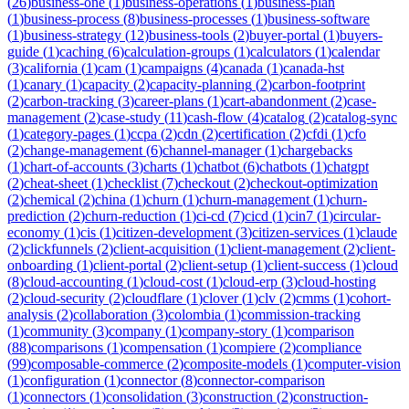
(
26
)
business-one
(
1
)
business-operations
(
1
)
business-plan
(
1
)
business-process
(
8
)
business-processes
(
1
)
business-software
(
1
)
business-strategy
(
12
)
business-tools
(
2
)
buyer-portal
(
1
)
buyers-
guide
(
1
)
caching
(
6
)
calculation-groups
(
1
)
calculators
(
1
)
calendar
(
3
)
california
(
1
)
cam
(
1
)
campaigns
(
4
)
canada
(
1
)
canada-hst
(
1
)
canary
(
1
)
capacity
(
2
)
capacity-planning
(
2
)
carbon-footprint
(
2
)
carbon-tracking
(
3
)
career-plans
(
1
)
cart-abandonment
(
2
)
case-
management
(
2
)
case-study
(
11
)
cash-flow
(
4
)
catalog
(
2
)
catalog-sync
(
1
)
category-pages
(
1
)
ccpa
(
2
)
cdn
(
2
)
certification
(
2
)
cfdi
(
1
)
cfo
(
2
)
change-management
(
6
)
channel-manager
(
1
)
chargebacks
(
1
)
chart-of-accounts
(
3
)
charts
(
1
)
chatbot
(
6
)
chatbots
(
1
)
chatgpt
(
2
)
cheat-sheet
(
1
)
checklist
(
7
)
checkout
(
2
)
checkout-optimization
(
2
)
chemical
(
2
)
china
(
1
)
churn
(
1
)
churn-management
(
1
)
churn-
prediction
(
2
)
churn-reduction
(
1
)
ci-cd
(
7
)
cicd
(
1
)
cin7
(
1
)
circular-
economy
(
1
)
cis
(
1
)
citizen-development
(
3
)
citizen-services
(
1
)
claude
(
2
)
clickfunnels
(
2
)
client-acquisition
(
1
)
client-management
(
2
)
client-
onboarding
(
1
)
client-portal
(
2
)
client-setup
(
1
)
client-success
(
1
)
cloud
(
8
)
cloud-accounting
(
1
)
cloud-cost
(
1
)
cloud-erp
(
3
)
cloud-hosting
(
2
)
cloud-security
(
2
)
cloudflare
(
1
)
clover
(
1
)
clv
(
2
)
cmms
(
1
)
cohort-
analysis
(
2
)
collaboration
(
3
)
colombia
(
1
)
commission-tracking
(
1
)
community
(
3
)
company
(
1
)
company-story
(
1
)
comparison
(
88
)
comparisons
(
1
)
compensation
(
1
)
compiere
(
2
)
compliance
(
99
)
composable-commerce
(
2
)
composite-models
(
1
)
computer-vision
(
1
)
configuration
(
1
)
connector
(
8
)
connector-comparison
(
1
)
connectors
(
1
)
consolidation
(
3
)
construction
(
2
)
construction-