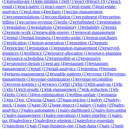
(
1
)
ransomware
(
1
)
rate-limiting
(
3
)
rdl
(
1
)
react
(
8
)
react-19
(
2
)
react-
email
(
1
)
react-native
(
1
)
react-query
(
1
)
real-estate
(
5
)
real-estate-
analytics
(
1
)
real-time
(
4
)
recharts
(
1
)
recipe-management
(
1
)
recommendations
(
1
)
reconciliation
(
1
)
recruitment
(
6
)
recurring-
billing
(
1
)
recurring-revenue
(
5
)
redis
(
2
)
refurbished
(
1
)
registration
(
1
)
regulation
(
1
)
regulations
(
2
)
regulatory
(
3
)
reliability
(
2
)
remix
(
2
)
remote-work
(
2
)
renewable-energy
(
1
)
renewal-management
(
1
)
rental
(
3
)
rental-business
(
1
)
reorder-point
(
1
)
repeat-purchases
(
1
)
replication
(
1
)
report-generation
(
1
)
reporting
(
12
)
reports
(
3
)
repricing
(
1
)
reputation
(
1
)
reputation-management
(
2
)
reserved-
instances
(
1
)
resilience
(
2
)
resource-allocation
(
1
)
resource-planning
(
1
)
resource-scheduling
(
2
)
responsible-ai
(
2
)
responsive
(
2
)
responsive-design
(
1
)
rest-api
(
4
)
restaurant
(
5
)
restaurant-
management
(
1
)
retail
(
13
)
retail-analytics
(
1
)
retention
(
9
)
returns
(
4
)
returns-management
(
2
)
reusable-patterns
(
1
)
revenue
(
10
)
revenue-
management
(
1
)
revenue-optimization
(
1
)
revenue-recognition
(
5
)
reverse-logistics
(
2
)
reviews
(
5
)
rfid
(
2
)
rfm
(
1
)
rfm-analysis
(
1
)
rfp
(
1
)
rfq
(
1
)
rich-results
(
1
)
risk-management
(
7
)
risk-reduction
(
1
)
rls
(
4
)
rohs
(
1
)
roi
(
34
)
roi-optimization
(
1
)
rolling-update
(
1
)
romania
(
1
)
rpa
(
3
)
rsc
(
2
)
russia
(
2
)
saas
(
25
)
saas-pricing
(
1
)
safety
(
2
)
safety-
stock
(
1
)
sage
(
1
)
sage-50
(
2
)
sage-intacct
(
1
)
salary
(
1
)
sales
(
19
)
sales-
analytics
(
3
)
sales-automation
(
1
)
sales-dashboard
(
2
)
sales-forecasting
(
1
)
sales-management
(
1
)
sales-operations
(
1
)
sales-pipeline
(
1
)
sales-
tax
(
8
)
salesforce
(
5
)
salesforce-einstein
(
1
)
salesforce-essentials
(
1
)
sanctions
(
1
)
sap
(
5
)
sap-business-one
(
2
)
sap-hana
(
1
)
sars
(
2
)
sasb