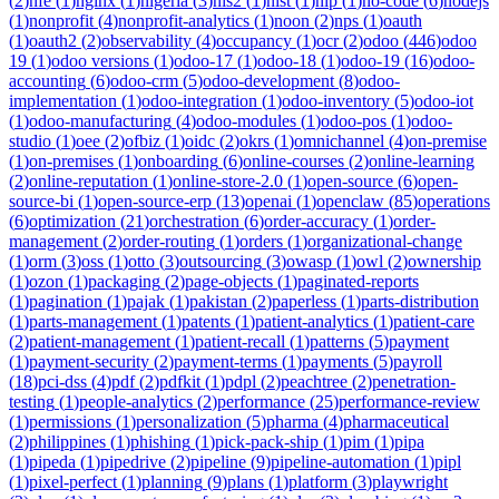
(
2
)
nfe
(
1
)
nginx
(
1
)
nigeria
(
3
)
nis2
(
1
)
nist
(
1
)
nlp
(
1
)
no-code
(
6
)
nodejs
(
1
)
nonprofit
(
4
)
nonprofit-analytics
(
1
)
noon
(
2
)
nps
(
1
)
oauth
(
1
)
oauth2
(
2
)
observability
(
4
)
occupancy
(
1
)
ocr
(
2
)
odoo
(
446
)
odoo
19
(
1
)
odoo versions
(
1
)
odoo-17
(
1
)
odoo-18
(
1
)
odoo-19
(
16
)
odoo-
accounting
(
6
)
odoo-crm
(
5
)
odoo-development
(
8
)
odoo-
implementation
(
1
)
odoo-integration
(
1
)
odoo-inventory
(
5
)
odoo-iot
(
1
)
odoo-manufacturing
(
4
)
odoo-modules
(
1
)
odoo-pos
(
1
)
odoo-
studio
(
1
)
oee
(
2
)
ofbiz
(
1
)
oidc
(
2
)
okrs
(
1
)
omnichannel
(
4
)
on-premise
(
1
)
on-premises
(
1
)
onboarding
(
6
)
online-courses
(
2
)
online-learning
(
2
)
online-reputation
(
1
)
online-store-2.0
(
1
)
open-source
(
6
)
open-
source-bi
(
1
)
open-source-erp
(
13
)
openai
(
1
)
openclaw
(
85
)
operations
(
6
)
optimization
(
21
)
orchestration
(
6
)
order-accuracy
(
1
)
order-
management
(
2
)
order-routing
(
1
)
orders
(
1
)
organizational-change
(
1
)
orm
(
3
)
oss
(
1
)
otto
(
3
)
outsourcing
(
3
)
owasp
(
1
)
owl
(
2
)
ownership
(
1
)
ozon
(
1
)
packaging
(
2
)
page-objects
(
1
)
paginated-reports
(
1
)
pagination
(
1
)
pajak
(
1
)
pakistan
(
2
)
paperless
(
1
)
parts-distribution
(
1
)
parts-management
(
1
)
patents
(
1
)
patient-analytics
(
1
)
patient-care
(
2
)
patient-management
(
1
)
patient-recall
(
1
)
patterns
(
5
)
payment
(
1
)
payment-security
(
2
)
payment-terms
(
1
)
payments
(
5
)
payroll
(
18
)
pci-dss
(
4
)
pdf
(
2
)
pdfkit
(
1
)
pdpl
(
2
)
peachtree
(
2
)
penetration-
testing
(
1
)
people-analytics
(
2
)
performance
(
25
)
performance-review
(
1
)
permissions
(
1
)
personalization
(
5
)
pharma
(
4
)
pharmaceutical
(
2
)
philippines
(
1
)
phishing
(
1
)
pick-pack-ship
(
1
)
pim
(
1
)
pipa
(
1
)
pipeda
(
1
)
pipedrive
(
2
)
pipeline
(
9
)
pipeline-automation
(
1
)
pipl
(
1
)
pixel-perfect
(
1
)
planning
(
9
)
plans
(
1
)
platform
(
3
)
playwright