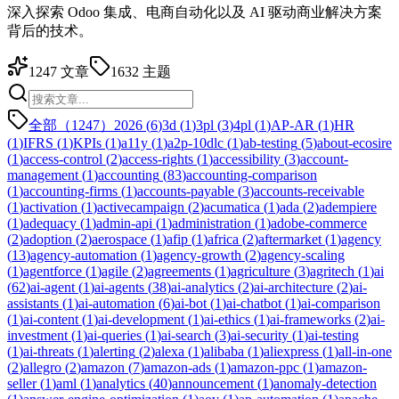
深入探索 Odoo 集成、电商自动化以及 AI 驱动商业解决方案
背后的技术。
1247
文章
1632
主题
全部（1247）
2026
(
6
)
3d
(
1
)
3pl
(
3
)
4pl
(
1
)
AP-AR
(
1
)
HR
(
1
)
IFRS
(
1
)
KPIs
(
1
)
a11y
(
1
)
a2p-10dlc
(
1
)
ab-testing
(
5
)
about-ecosire
(
1
)
access-control
(
2
)
access-rights
(
1
)
accessibility
(
3
)
account-
management
(
1
)
accounting
(
83
)
accounting-comparison
(
1
)
accounting-firms
(
1
)
accounts-payable
(
3
)
accounts-receivable
(
1
)
activation
(
1
)
activecampaign
(
2
)
acumatica
(
1
)
ada
(
2
)
adempiere
(
1
)
adequacy
(
1
)
admin-api
(
1
)
administration
(
1
)
adobe-commerce
(
2
)
adoption
(
2
)
aerospace
(
1
)
afip
(
1
)
africa
(
2
)
aftermarket
(
1
)
agency
(
13
)
agency-automation
(
1
)
agency-growth
(
2
)
agency-scaling
(
1
)
agentforce
(
1
)
agile
(
2
)
agreements
(
1
)
agriculture
(
3
)
agritech
(
1
)
ai
(
62
)
ai-agent
(
1
)
ai-agents
(
38
)
ai-analytics
(
2
)
ai-architecture
(
2
)
ai-
assistants
(
1
)
ai-automation
(
6
)
ai-bot
(
1
)
ai-chatbot
(
1
)
ai-comparison
(
1
)
ai-content
(
1
)
ai-development
(
1
)
ai-ethics
(
1
)
ai-frameworks
(
2
)
ai-
investment
(
1
)
ai-queries
(
1
)
ai-search
(
3
)
ai-security
(
1
)
ai-testing
(
1
)
ai-threats
(
1
)
alerting
(
2
)
alexa
(
1
)
alibaba
(
1
)
aliexpress
(
1
)
all-in-one
(
2
)
allegro
(
2
)
amazon
(
7
)
amazon-ads
(
1
)
amazon-ppc
(
1
)
amazon-
seller
(
1
)
aml
(
1
)
analytics
(
40
)
announcement
(
1
)
anomaly-detection