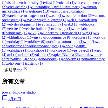
(
1
)
visual-merchandising
(
1
)
vitest
(
1
)
voice-ai
(
1
)
voice-commerce
(
2
)
voice-search
(
1
)
vulnerability
(
1
)
waf
(
1
)
walmart
(
3
)
walmart-
marketplace
(
1
)
warehouse
(
13
)
warehouse-automation
(
2
)
warehouse-management
(
1
)
wasm
(
1
)
waste-reduction
(
2
)
watsonx-
orchestrate
(
1
)
wave
(
2
)
wayfair
(
2
)
wcag
(
2
)
web
(
1
)
web-design
(
2
)
web-development
(
1
)
web-scraping
(
1
)
web3
(
1
)
webhooks
(
7
)
website
(
1
)
website-builder
(
1
)
whatsapp
(
1
)
white-label
(
6
)
wholesale
(
12
)
wiki
(
2
)
wildberries
(
1
)
win-back
(
1
)
wip
(
1
)
wix
(
2
)
wkhtmltopdf
(
1
)
wms
(
5
)
woocommerce
(
8
)
wordpress
(
1
)
work-os
(
1
)
workday
(
1
)
workflow
(
9
)
workflow-automation
(
1
)
workflows
(
2
)
workforce
(
7
)
workforce-analytics
(
1
)
working-capital
(
1
)
workplace
(
1
)
workshops
(
1
)
workspace
(
1
)
wps-payroll
(
1
)
xero
(
4
)
xml
(
1
)
xml-rpc
(
3
)
zalando
(
5
)
zapier
(
3
)
zatca
(
2
)
zero-downtime
(
2
)
zero-trust
(
3
)
zoho
(
2
)
zoho-books
(
1
)
zoho-crm
(
1
)
zoho-inventory
(
1
)
zoho-one
(
1
)
zustand
(
1
)
1 条结果
free
所有文章
power-bi
looker-studio
3月19日