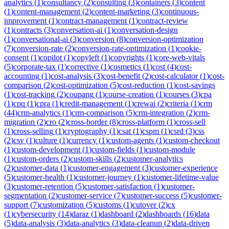
analytics
(
1
)
consultancy
(
2
)
consulting
(
3
)
containers
(
3
)
content
(
1
)
content-management
(
2
)
content-marketing
(
3
)
continuous-
improvement
(
1
)
contract-management
(
1
)
contract-review
(
1
)
contracts
(
3
)
conversation-ai
(
1
)
conversation-design
(
1
)
conversational-ai
(
3
)
conversion
(
8
)
conversion-optimization
(
7
)
conversion-rate
(
2
)
conversion-rate-optimization
(
1
)
cookie-
consent
(
1
)
copilot
(
1
)
copyleft
(
1
)
copyrights
(
1
)
core-web-vitals
(
5
)
corporate-tax
(
1
)
corrective
(
1
)
cosmetics
(
1
)
cost
(
4
)
cost-
accounting
(
1
)
cost-analysis
(
3
)
cost-benefit
(
2
)
cost-calculator
(
1
)
cost-
comparison
(
2
)
cost-optimization
(
5
)
cost-reduction
(
1
)
cost-savings
(
1
)
cost-tracking
(
2
)
coupang
(
1
)
course-creation
(
1
)
courses
(
3
)
cpa
(
1
)
cpq
(
1
)
cpra
(
1
)
credit-management
(
1
)
crewai
(
2
)
criteria
(
1
)
crm
(
44
)
crm-analytics
(
1
)
crm-comparison
(
5
)
crm-integration
(
2
)
crm-
migration
(
2
)
cro
(
2
)
cross-border
(
8
)
cross-platform
(
1
)
cross-sell
(
1
)
cross-selling
(
1
)
cryptography
(
1
)
csat
(
1
)
cspm
(
1
)
csrd
(
3
)
css
(
2
)
csv
(
1
)
culture
(
1
)
currency
(
1
)
custom-agents
(
1
)
custom-checkout
(
1
)
custom-development
(
1
)
custom-fields
(
1
)
custom-module
(
1
)
custom-orders
(
2
)
custom-skills
(
2
)
customer-analytics
(
2
)
customer-data
(
1
)
customer-engagement
(
3
)
customer-experience
(
5
)
customer-health
(
1
)
customer-journey
(
1
)
customer-lifetime-value
(
3
)
customer-retention
(
5
)
customer-satisfaction
(
1
)
customer-
segmentation
(
2
)
customer-service
(
7
)
customer-success
(
5
)
customer-
support
(
7
)
customization
(
5
)
customs
(
1
)
cutover
(
2
)
cx
(
1
)
cybersecurity
(
14
)
daraz
(
1
)
dashboard
(
2
)
dashboards
(
16
)
data
(
5
)
data-analysis
(
3
)
data-analytics
(
3
)
data-cleanup
(
2
)
data-driven