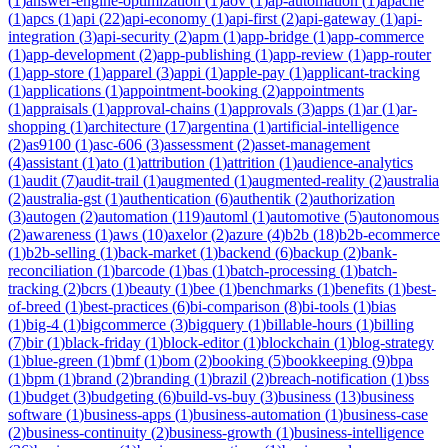
(
1
)
answer-engine-optimization
(
1
)
aov
(
1
)
ap-automation
(
1
)
apache
(
1
)
apcs
(
1
)
api
(
22
)
api-economy
(
1
)
api-first
(
2
)
api-gateway
(
1
)
api-
integration
(
3
)
api-security
(
2
)
apm
(
1
)
app-bridge
(
1
)
app-commerce
(
1
)
app-development
(
2
)
app-publishing
(
1
)
app-review
(
1
)
app-router
(
1
)
app-store
(
1
)
apparel
(
3
)
appi
(
1
)
apple-pay
(
1
)
applicant-tracking
(
1
)
applications
(
1
)
appointment-booking
(
2
)
appointments
(
1
)
appraisals
(
1
)
approval-chains
(
1
)
approvals
(
3
)
apps
(
1
)
ar
(
1
)
ar-
shopping
(
1
)
architecture
(
17
)
argentina
(
1
)
artificial-intelligence
(
2
)
as9100
(
1
)
asc-606
(
3
)
assessment
(
2
)
asset-management
(
4
)
assistant
(
1
)
ato
(
1
)
attribution
(
1
)
attrition
(
1
)
audience-analytics
(
1
)
audit
(
7
)
audit-trail
(
1
)
augmented
(
1
)
augmented-reality
(
2
)
australia
(
2
)
australia-gst
(
1
)
authentication
(
6
)
authentik
(
2
)
authorization
(
3
)
autogen
(
2
)
automation
(
119
)
automl
(
1
)
automotive
(
5
)
autonomous
(
2
)
awareness
(
1
)
aws
(
10
)
axelor
(
2
)
azure
(
4
)
b2b
(
18
)
b2b-ecommerce
(
1
)
b2b-selling
(
1
)
back-market
(
1
)
backend
(
6
)
backup
(
2
)
bank-
reconciliation
(
1
)
barcode
(
1
)
bas
(
1
)
batch-processing
(
1
)
batch-
tracking
(
2
)
bcrs
(
1
)
beauty
(
1
)
bee
(
1
)
benchmarks
(
1
)
benefits
(
1
)
best-
of-breed
(
1
)
best-practices
(
6
)
bi-comparison
(
8
)
bi-tools
(
1
)
bias
(
1
)
big-4
(
1
)
bigcommerce
(
3
)
bigquery
(
1
)
billable-hours
(
1
)
billing
(
7
)
bir
(
1
)
black-friday
(
1
)
block-editor
(
1
)
blockchain
(
1
)
blog-strategy
(
1
)
blue-green
(
1
)
bmf
(
1
)
bom
(
2
)
booking
(
5
)
bookkeeping
(
9
)
bpa
(
1
)
bpm
(
1
)
brand
(
2
)
branding
(
1
)
brazil
(
2
)
breach-notification
(
1
)
bss
(
1
)
budget
(
3
)
budgeting
(
6
)
build-vs-buy
(
3
)
business
(
13
)
business
software
(
1
)
business-apps
(
1
)
business-automation
(
1
)
business-case
(
2
)
business-continuity
(
2
)
business-growth
(
1
)
business-intelligence