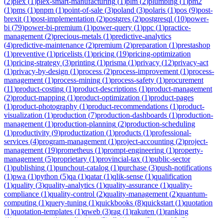
(
2
)
plex
(
1
)
plex-smart-manufacturing
(
1
)
plm
(
2
)
plumbing
(
1
)
pm2
(
1
)
pms
(
1
)
pnpm
(
1
)
point-of-sale
(
3
)
poland
(
3
)
polaris
(
1
)
pos
(
9
)
post-
brexit
(
1
)
post-implementation
(
2
)
postgres
(
2
)
postgresql
(
10
)
power-
bi
(
79
)
power-bi-premium
(
1
)
power-query
(
1
)
ppc
(
1
)
practice-
management
(
2
)
precious-metals
(
1
)
predictive-analytics
(
4
)
predictive-maintenance
(
2
)
premium
(
2
)
preparation
(
1
)
prestashop
(
1
)
preventive
(
1
)
pricelists
(
1
)
pricing
(
19
)
pricing-optimization
(
1
)
pricing-strategy
(
3
)
printing
(
1
)
prisma
(
1
)
privacy
(
12
)
privacy-act
(
1
)
privacy-by-design
(
1
)
process
(
2
)
process-improvement
(
1
)
process-
management
(
1
)
process-mining
(
1
)
process-safety
(
1
)
procurement
(
11
)
product-costing
(
1
)
product-descriptions
(
1
)
product-management
(
2
)
product-mapping
(
1
)
product-optimization
(
1
)
product-pages
(
1
)
product-photography
(
1
)
product-recommendations
(
1
)
product-
visualization
(
1
)
production
(
7
)
production-dashboards
(
1
)
production-
management
(
1
)
production-planning
(
2
)
production-scheduling
(
1
)
productivity
(
9
)
productization
(
1
)
products
(
1
)
professional-
services
(
4
)
program-management
(
1
)
project-accounting
(
2
)
project-
management
(
19
)
prometheus
(
1
)
prompt-engineering
(
1
)
property-
management
(
5
)
proprietary
(
1
)
provincial-tax
(
1
)
public-sector
(
1
)
publishing
(
1
)
punchout-catalog
(
1
)
purchase
(
3
)
push-notifications
(
1
)
pwa
(
1
)
python
(
5
)
qa
(
1
)
qatar
(
1
)
qlik-sense
(
1
)
qualification
(
1
)
quality
(
3
)
quality-analytics
(
1
)
quality-assurance
(
1
)
quality-
compliance
(
1
)
quality-control
(
2
)
quality-management
(
2
)
quantum-
computing
(
1
)
query-tuning
(
1
)
quickbooks
(
8
)
quickstart
(
1
)
quotation
(
1
)
quotation-templates
(
1
)
qweb
(
3
)
rag
(
1
)
rakuten
(
1
)
ranking