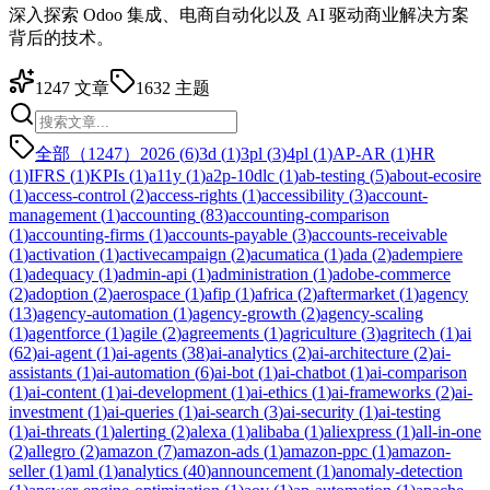
深入探索 Odoo 集成、电商自动化以及 AI 驱动商业解决方案
背后的技术。
1247
文章
1632
主题
全部（1247）
2026
(
6
)
3d
(
1
)
3pl
(
3
)
4pl
(
1
)
AP-AR
(
1
)
HR
(
1
)
IFRS
(
1
)
KPIs
(
1
)
a11y
(
1
)
a2p-10dlc
(
1
)
ab-testing
(
5
)
about-ecosire
(
1
)
access-control
(
2
)
access-rights
(
1
)
accessibility
(
3
)
account-
management
(
1
)
accounting
(
83
)
accounting-comparison
(
1
)
accounting-firms
(
1
)
accounts-payable
(
3
)
accounts-receivable
(
1
)
activation
(
1
)
activecampaign
(
2
)
acumatica
(
1
)
ada
(
2
)
adempiere
(
1
)
adequacy
(
1
)
admin-api
(
1
)
administration
(
1
)
adobe-commerce
(
2
)
adoption
(
2
)
aerospace
(
1
)
afip
(
1
)
africa
(
2
)
aftermarket
(
1
)
agency
(
13
)
agency-automation
(
1
)
agency-growth
(
2
)
agency-scaling
(
1
)
agentforce
(
1
)
agile
(
2
)
agreements
(
1
)
agriculture
(
3
)
agritech
(
1
)
ai
(
62
)
ai-agent
(
1
)
ai-agents
(
38
)
ai-analytics
(
2
)
ai-architecture
(
2
)
ai-
assistants
(
1
)
ai-automation
(
6
)
ai-bot
(
1
)
ai-chatbot
(
1
)
ai-comparison
(
1
)
ai-content
(
1
)
ai-development
(
1
)
ai-ethics
(
1
)
ai-frameworks
(
2
)
ai-
investment
(
1
)
ai-queries
(
1
)
ai-search
(
3
)
ai-security
(
1
)
ai-testing
(
1
)
ai-threats
(
1
)
alerting
(
2
)
alexa
(
1
)
alibaba
(
1
)
aliexpress
(
1
)
all-in-one
(
2
)
allegro
(
2
)
amazon
(
7
)
amazon-ads
(
1
)
amazon-ppc
(
1
)
amazon-
seller
(
1
)
aml
(
1
)
analytics
(
40
)
announcement
(
1
)
anomaly-detection