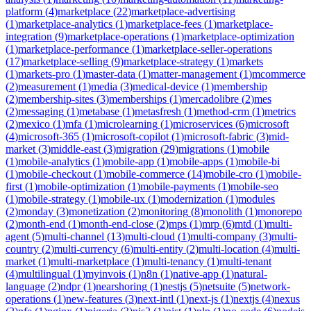
platform
(
4
)
marketplace
(
22
)
marketplace-advertising
(
1
)
marketplace-analytics
(
1
)
marketplace-fees
(
1
)
marketplace-
integration
(
9
)
marketplace-operations
(
1
)
marketplace-optimization
(
1
)
marketplace-performance
(
1
)
marketplace-seller-operations
(
17
)
marketplace-selling
(
9
)
marketplace-strategy
(
1
)
markets
(
1
)
markets-pro
(
1
)
master-data
(
1
)
matter-management
(
1
)
mcommerce
(
2
)
measurement
(
1
)
media
(
3
)
medical-device
(
1
)
membership
(
2
)
membership-sites
(
3
)
memberships
(
1
)
mercadolibre
(
2
)
mes
(
2
)
messaging
(
1
)
metabase
(
1
)
metasfresh
(
1
)
method-crm
(
1
)
metrics
(
2
)
mexico
(
1
)
mfa
(
1
)
microlearning
(
1
)
microservices
(
6
)
microsoft
(
4
)
microsoft-365
(
1
)
microsoft-copilot
(
1
)
microsoft-fabric
(
3
)
mid-
market
(
3
)
middle-east
(
3
)
migration
(
29
)
migrations
(
1
)
mobile
(
1
)
mobile-analytics
(
1
)
mobile-app
(
1
)
mobile-apps
(
1
)
mobile-bi
(
1
)
mobile-checkout
(
1
)
mobile-commerce
(
14
)
mobile-cro
(
1
)
mobile-
first
(
1
)
mobile-optimization
(
1
)
mobile-payments
(
1
)
mobile-seo
(
1
)
mobile-strategy
(
1
)
mobile-ux
(
1
)
modernization
(
1
)
modules
(
2
)
monday
(
3
)
monetization
(
2
)
monitoring
(
8
)
monolith
(
1
)
monorepo
(
2
)
month-end
(
1
)
month-end-close
(
2
)
mps
(
1
)
mrp
(
6
)
mtd
(
1
)
multi-
agent
(
5
)
multi-channel
(
13
)
multi-cloud
(
1
)
multi-company
(
3
)
multi-
country
(
2
)
multi-currency
(
6
)
multi-entity
(
2
)
multi-location
(
4
)
multi-
market
(
1
)
multi-marketplace
(
1
)
multi-tenancy
(
1
)
multi-tenant
(
4
)
multilingual
(
1
)
myinvois
(
1
)
n8n
(
1
)
native-app
(
1
)
natural-
language
(
2
)
ndpr
(
1
)
nearshoring
(
1
)
nestjs
(
5
)
netsuite
(
5
)
network-
operations
(
1
)
new-features
(
3
)
next-intl
(
1
)
next-js
(
1
)
nextjs
(
4
)
nexus