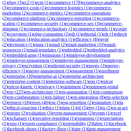
(
1
)
ebay
(
3
)
ec2
(
1
)
ecm
(
1
)
ecommerce
(
178
)
ecommerce-analytics
(
3
)
ecommerce-costs
(
1
)
ecommerce-logistics
(
1
)
ecommerce-
marketing
(
2
)
ecommerce-metrics
(
2
)
ecommerce-operations
(
2
)
ecommerce-platform
(
2
)
ecommerce-reporting
(
1
)
ecommerce-
scaling
(
1
)
ecommerce-security
(
1
)
ecommerce-seo
(
3
)
ecommerce-
shipping
(
1
)
ecommerce-technology
(
1
)
ecommerce-trends
(
1
)
ecosire
(
7
)
ecosystem
(
1
)
edge-computing
(
2
)
edi
(
1
)
editorial
(
1
)
edr
(
1
)
edtech
(
1
)
education
(
4
)
education-analytics
(
1
)
efficiency
(
8
)
egypt
(
2
)
electronics
(
1
)
emag
(
1
)
email
(
2
)
email-marketing
(
10
)
email-
sequences
(
1
)
email-templates
(
1
)
embedded
(
2
)
embedded-analytics
(
5
)
embedded-apps
(
1
)
emissions
(
1
)
employee-development
(
1
)
employee-engagement
(
1
)
employee-management
(
3
)
employee-
privacy
(
1
)
encryption
(
1
)
endpoint-security
(
1
)
energy
(
3
)
energy-
efficiency
(
1
)
energy-management
(
1
)
engagement
(
1
)
enrollment
(
2
)
enterprise
(
39
)
enterprise-ai
(
2
)
enterprise-architecture
(
1
)
enterprise-content
(
1
)
enterprise-software
(
1
)
eoq
(
1
)
epicor
(
2
)
epicor-kinetic
(
1
)
eprivacy
(
1
)
equipment
(
2
)
equipment-rental
(
2
)
erp
(
225
)
erp-architecture
(
1
)
erp-automation
(
1
)
erp-comparison
(
9
)
erp-configuration
(
1
)
erp-failure
(
1
)
erp-integration
(
8
)
erp-selection
(
2
)
erpnext
(
18
)
errors
(
40
)
esg
(
5
)
esg-reporting
(
2
)
esignature
(
1
)
eta
(
2
)
ethical-sourcing
(
1
)
ethics
(
1
)
etims
(
1
)
etl
(
5
)
etsy
(
3
)
eu
(
2
)
eu-ai-act
(
1
)
europe
(
2
)
evaluation
(
3
)
event-management
(
2
)
events
(
1
)
excel
(
3
)
exchanges
(
1
)
executive-reporting
(
1
)
expansion
(
1
)
expectations
(
1
)
expo
(
1
)
export-compliance
(
1
)
extensibility
(
2
)
fabric
(
1
)
facebook
(
1
)
facebook-shops
(
1
)
factory-floor
(
1
)
faire
(
1
)
farm-management