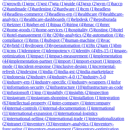
(
1
)
growth
(
1
)
grpc
(
1
)
gst
(
7
)
gta
(
1
)
guide
(
43
)
gxp
(
2
)
gym
(
1
)
haccp
(
2
)
handmade
(
3
)
hardening
(
2
)
hardware
(
1
)
hcm
(
1
)
headless
(
4
)
headless-commerce
(
3
)
headless-erp
(
1
)
healthcare
(
9
)
healthcare-
analytics
(
1
)
healthcare-dashboards
(
1
)
helpdesk
(
7
)
hepsiburada
(
1
)
hetzner
(
1
)
higher-ed
(
1
)
hipaa
(
5
)
hiring
(
4
)
hmac
(
1
)
hmrc
(
2
)
home-goods
(
1
)
home-services
(
1
)
hospitality
(
5
)
hosting
(
3
)
hotel
(
1
)
hotel-management
(
1
)
hr
(
20
)
hr-analytics
(
2
)
hr-automation
(
1
)
hr-
compliance
(
1
)
hrms
(
1
)
hubspot
(
7
)
human-machine
(
1
)
hvac
(
2
)
hybrid
(
1
)
hydrogen
(
3
)
hyperautomation
(
1
)
i18n
(
2
)
iam
(
1
)
ibm
(
1
)
icms
(
1
)
idempiere
(
1
)
idempotency
(
1
)
identity
(
4
)
ifrs-15
(
1
)
image-
optimization
(
1
)
impact
(
1
)
impact-measurement
(
1
)
implementation
(
44
)
implementation-partner
(
1
)
import
(
1
)
import-export
(
1
)
import-
mode
(
1
)
incident-response
(
3
)
inclusive-design
(
1
)
incremental-
refresh
(
2
)
indexing
(
1
)
india
(
5
)
india-gst
(
2
)
india-marketplace
(
1
)
indonesia
(
2
)
industry
(
4
)
industry-4-0
(
17
)
industry-5-0
(
1
)
industry-erp
(
1
)
industry-specific
(
1
)
industry-wrappers
(
1
)
infor
(
1
)
information-security
(
2
)
infrastructure
(
10
)
infrastructure-as-code
(
1
)
infusionsoft
(
1
)
inp
(
1
)
insightly
(
1
)
insights
(
2
)
inspection
(
1
)
instagram
(
1
)
instagram-shopping
(
2
)
installation
(
1
)
integration
(
63
)
intellectual-property
(
1
)
inter-company
(
1
)
intercompany
(
4
)
internal-controls
(
1
)
internal-documentation
(
1
)
international
(
11
)
international-expansion
(
1
)
international-logistics
(
1
)
international-selling
(
2
)
international-trade
(
1
)
internationalization
(
2
)
intranet
(
1
)
inventory
(
33
)
inventory-analytics
(
1
)
inventory-
forecasting
(
1
)
inventory-management
(
5
)
inventory-optimization