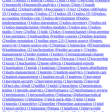
(
2
)
nfe
(
1
)
nginx
(
1
)
nigeria
(
3
)
nis2
(
1
)
nist
(
1
)
nlp
(
1
)
no-code
(
6
)
nodejs
(
1
)
nonprofit
(
4
)
nonprofit-analytics
(
1
)
noon
(
2
)
nps
(
1
)
oauth
(
1
)
oauth2
(
2
)
observability
(
4
)
occupancy
(
1
)
ocr
(
2
)
odoo
(
446
)
odoo
19
(
1
)
odoo versions
(
1
)
odoo-17
(
1
)
odoo-18
(
1
)
odoo-19
(
16
)
odoo-
accounting
(
6
)
odoo-crm
(
5
)
odoo-development
(
8
)
odoo-
implementation
(
1
)
odoo-integration
(
1
)
odoo-inventory
(
5
)
odoo-iot
(
1
)
odoo-manufacturing
(
4
)
odoo-modules
(
1
)
odoo-pos
(
1
)
odoo-
studio
(
1
)
oee
(
2
)
ofbiz
(
1
)
oidc
(
2
)
okrs
(
1
)
omnichannel
(
4
)
on-premise
(
1
)
on-premises
(
1
)
onboarding
(
6
)
online-courses
(
2
)
online-learning
(
2
)
online-reputation
(
1
)
online-store-2.0
(
1
)
open-source
(
6
)
open-
source-bi
(
1
)
open-source-erp
(
13
)
openai
(
1
)
openclaw
(
85
)
operations
(
6
)
optimization
(
21
)
orchestration
(
6
)
order-accuracy
(
1
)
order-
management
(
2
)
order-routing
(
1
)
orders
(
1
)
organizational-change
(
1
)
orm
(
3
)
oss
(
1
)
otto
(
3
)
outsourcing
(
3
)
owasp
(
1
)
owl
(
2
)
ownership
(
1
)
ozon
(
1
)
packaging
(
2
)
page-objects
(
1
)
paginated-reports
(
1
)
pagination
(
1
)
pajak
(
1
)
pakistan
(
2
)
paperless
(
1
)
parts-distribution
(
1
)
parts-management
(
1
)
patents
(
1
)
patient-analytics
(
1
)
patient-care
(
2
)
patient-management
(
1
)
patient-recall
(
1
)
patterns
(
5
)
payment
(
1
)
payment-security
(
2
)
payment-terms
(
1
)
payments
(
5
)
payroll
(
18
)
pci-dss
(
4
)
pdf
(
2
)
pdfkit
(
1
)
pdpl
(
2
)
peachtree
(
2
)
penetration-
testing
(
1
)
people-analytics
(
2
)
performance
(
25
)
performance-review
(
1
)
permissions
(
1
)
personalization
(
5
)
pharma
(
4
)
pharmaceutical
(
2
)
philippines
(
1
)
phishing
(
1
)
pick-pack-ship
(
1
)
pim
(
1
)
pipa
(
1
)
pipeda
(
1
)
pipedrive
(
2
)
pipeline
(
9
)
pipeline-automation
(
1
)
pipl
(
1
)
pixel-perfect
(
1
)
planning
(
9
)
plans
(
1
)
platform
(
3
)
playwright