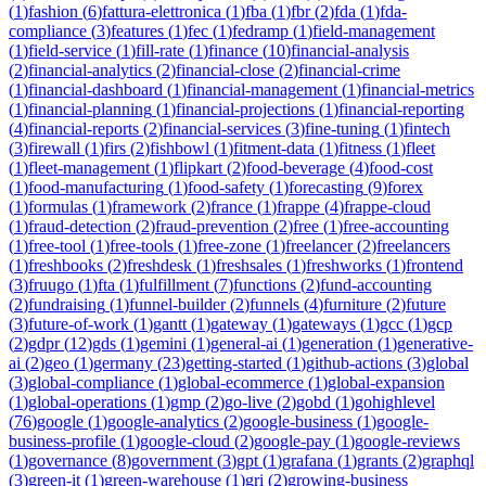
(
1
)
fashion
(
6
)
fattura-elettronica
(
1
)
fba
(
1
)
fbr
(
2
)
fda
(
1
)
fda-
compliance
(
3
)
features
(
1
)
fec
(
1
)
fedramp
(
1
)
field-management
(
1
)
field-service
(
1
)
fill-rate
(
1
)
finance
(
10
)
financial-analysis
(
2
)
financial-analytics
(
2
)
financial-close
(
2
)
financial-crime
(
1
)
financial-dashboard
(
1
)
financial-management
(
1
)
financial-metrics
(
1
)
financial-planning
(
1
)
financial-projections
(
1
)
financial-reporting
(
4
)
financial-reports
(
2
)
financial-services
(
3
)
fine-tuning
(
1
)
fintech
(
3
)
firewall
(
1
)
firs
(
2
)
fishbowl
(
1
)
fitment-data
(
1
)
fitness
(
1
)
fleet
(
1
)
fleet-management
(
1
)
flipkart
(
2
)
food-beverage
(
4
)
food-cost
(
1
)
food-manufacturing
(
1
)
food-safety
(
1
)
forecasting
(
9
)
forex
(
1
)
formulas
(
1
)
framework
(
2
)
france
(
1
)
frappe
(
4
)
frappe-cloud
(
1
)
fraud-detection
(
2
)
fraud-prevention
(
2
)
free
(
1
)
free-accounting
(
1
)
free-tool
(
1
)
free-tools
(
1
)
free-zone
(
1
)
freelancer
(
2
)
freelancers
(
1
)
freshbooks
(
2
)
freshdesk
(
1
)
freshsales
(
1
)
freshworks
(
1
)
frontend
(
3
)
fruugo
(
1
)
fta
(
1
)
fulfillment
(
7
)
functions
(
2
)
fund-accounting
(
2
)
fundraising
(
1
)
funnel-builder
(
2
)
funnels
(
4
)
furniture
(
2
)
future
(
3
)
future-of-work
(
1
)
gantt
(
1
)
gateway
(
1
)
gateways
(
1
)
gcc
(
1
)
gcp
(
2
)
gdpr
(
12
)
gds
(
1
)
gemini
(
1
)
general-ai
(
1
)
generation
(
1
)
generative-
ai
(
2
)
geo
(
1
)
germany
(
23
)
getting-started
(
1
)
github-actions
(
3
)
global
(
3
)
global-compliance
(
1
)
global-ecommerce
(
1
)
global-expansion
(
1
)
global-operations
(
1
)
gmp
(
2
)
go-live
(
2
)
gobd
(
1
)
gohighlevel
(
76
)
google
(
1
)
google-analytics
(
2
)
google-business
(
1
)
google-
business-profile
(
1
)
google-cloud
(
2
)
google-pay
(
1
)
google-reviews
(
1
)
governance
(
8
)
government
(
3
)
gpt
(
1
)
grafana
(
1
)
grants
(
2
)
graphql
(
3
)
green-it
(
1
)
green-warehouse
(
1
)
gri
(
2
)
growing-business