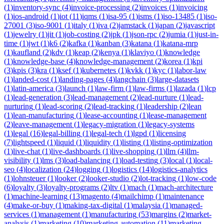
(
1
)
inventory-sync
(
4
)
invoice-processing
(
2
)
invoices
(
1
)
invoicing
(
1
)
ios-android
(
1
)
iot
(
11
)
iqms
(
1
)
isa-95
(
1
)
isms
(
1
)
iso-13485
(
1
)
iso-
27001
(
3
)
iso-9001
(
1
)
italy
(
1
)
iva
(
2
)
jamstack
(
1
)
japan
(
2
)
javascript
(
1
)
jewelry
(
1
)
jit
(
1
)
job-costing
(
2
)
jpk
(
1
)
json-rpc
(
2
)
jumia
(
1
)
just-in-
time
(
1
)
jwt
(
1
)
k6
(
2
)
kafka
(
1
)
kanban
(
3
)
katana
(
1
)
katana-mrp
(
1
)
kaufland
(
2
)
kdv
(
1
)
keap
(
2
)
kenya
(
1
)
klaviyo
(
1
)
knowledge
(
1
)
knowledge-base
(
4
)
knowledge-management
(
2
)
korea
(
1
)
kpi
(
3
)
kpis
(
3
)
kra
(
1
)
ksef
(
1
)
kubernetes
(
1
)
kvkk
(
1
)
kyc
(
1
)
labor-law
(
1
)
landed-cost
(
1
)
landing-pages
(
4
)
langchain
(
3
)
large-datasets
(
1
)
latin-america
(
3
)
launch
(
1
)
law-firm
(
1
)
law-firms
(
1
)
lazada
(
1
)
lcp
(
1
)
lead-generation
(
3
)
lead-management
(
2
)
lead-nurture
(
1
)
lead-
nurturing
(
1
)
lead-scoring
(
2
)
lead-tracking
(
1
)
leadership
(
2
)
lean
(
1
)
lean-manufacturing
(
1
)
lease-accounting
(
1
)
lease-management
(
2
)
leave-management
(
1
)
legacy-migration
(
1
)
legacy-systems
(
1
)
legal
(
16
)
legal-billing
(
1
)
legal-tech
(
1
)
lgpd
(
1
)
licensing
(
7
)
lightspeed
(
1
)
liquid
(
1
)
liquidity
(
1
)
listing
(
1
)
listing-optimization
(
1
)
live-chat
(
1
)
live-dashboards
(
1
)
live-shopping
(
1
)
llm
(
4
)
llm-
visibility
(
1
)
lms
(
3
)
load-balancing
(
1
)
load-testing
(
3
)
local
(
1
)
local-
seo
(
4
)
localization
(
24
)
logging
(
1
)
logistics
(
14
)
logistics-analytics
(
1
)
lohnsteuer
(
1
)
looker
(
2
)
looker-studio
(
2
)
lot-tracking
(
1
)
low-code
(
6
)
loyalty
(
3
)
loyalty-programs
(
2
)
ltv
(
1
)
mach
(
1
)
mach-architecture
(
1
)
machine-learning
(
13
)
magento
(
4
)
mailchimp
(
1
)
maintenance
(
4
)
make-or-buy
(
1
)
making-tax-digital
(
1
)
malaysia
(
1
)
managed-
services
(
1
)
management
(
1
)
manufacturing
(
53
)
margins
(
2
)
market-
analysis
(
1
)
marketing
(
10
)
marketing-automation
(
11
)
marketing-