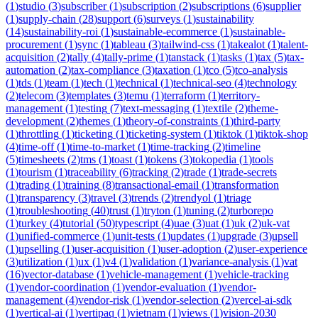
(
1
)
studio
(
3
)
subscriber
(
1
)
subscription
(
2
)
subscriptions
(
6
)
supplier
(
1
)
supply-chain
(
28
)
support
(
6
)
surveys
(
1
)
sustainability
(
14
)
sustainability-roi
(
1
)
sustainable-ecommerce
(
1
)
sustainable-
procurement
(
1
)
sync
(
1
)
tableau
(
3
)
tailwind-css
(
1
)
takealot
(
1
)
talent-
acquisition
(
2
)
tally
(
4
)
tally-prime
(
1
)
tanstack
(
1
)
tasks
(
1
)
tax
(
5
)
tax-
automation
(
2
)
tax-compliance
(
3
)
taxation
(
1
)
tco
(
5
)
tco-analysis
(
1
)
tds
(
1
)
team
(
1
)
tech
(
1
)
technical
(
1
)
technical-seo
(
4
)
technology
(
2
)
telecom
(
3
)
templates
(
3
)
temu
(
1
)
terraform
(
1
)
territory-
management
(
1
)
testing
(
7
)
text-messaging
(
1
)
textile
(
2
)
theme-
development
(
2
)
themes
(
1
)
theory-of-constraints
(
1
)
third-party
(
1
)
throttling
(
1
)
ticketing
(
1
)
ticketing-system
(
1
)
tiktok
(
1
)
tiktok-shop
(
4
)
time-off
(
1
)
time-to-market
(
1
)
time-tracking
(
2
)
timeline
(
5
)
timesheets
(
2
)
tms
(
1
)
toast
(
1
)
tokens
(
3
)
tokopedia
(
1
)
tools
(
1
)
tourism
(
1
)
traceability
(
6
)
tracking
(
2
)
trade
(
1
)
trade-secrets
(
1
)
trading
(
1
)
training
(
8
)
transactional-email
(
1
)
transformation
(
1
)
transparency
(
3
)
travel
(
3
)
trends
(
2
)
trendyol
(
1
)
triage
(
1
)
troubleshooting
(
40
)
trust
(
1
)
tryton
(
1
)
tuning
(
2
)
turborepo
(
1
)
turkey
(
4
)
tutorial
(
50
)
typescript
(
4
)
uae
(
3
)
uat
(
1
)
uk
(
2
)
uk-vat
(
1
)
unified-commerce
(
1
)
unit-tests
(
1
)
updates
(
1
)
upgrade
(
3
)
upsell
(
1
)
upselling
(
1
)
user-acquisition
(
1
)
user-adoption
(
2
)
user-experience
(
3
)
utilization
(
1
)
ux
(
1
)
v4
(
1
)
validation
(
1
)
variance-analysis
(
1
)
vat
(
16
)
vector-database
(
1
)
vehicle-management
(
1
)
vehicle-tracking
(
1
)
vendor-coordination
(
1
)
vendor-evaluation
(
1
)
vendor-
management
(
4
)
vendor-risk
(
1
)
vendor-selection
(
2
)
vercel-ai-sdk
(
1
)
vertical-ai
(
1
)
vertipaq
(
1
)
vietnam
(
1
)
views
(
1
)
vision-2030