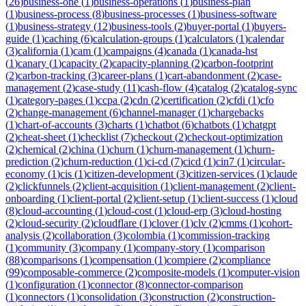
(
26
)
business-one
(
1
)
business-operations
(
1
)
business-plan
(
1
)
business-process
(
8
)
business-processes
(
1
)
business-software
(
1
)
business-strategy
(
12
)
business-tools
(
2
)
buyer-portal
(
1
)
buyers-
guide
(
1
)
caching
(
6
)
calculation-groups
(
1
)
calculators
(
1
)
calendar
(
3
)
california
(
1
)
cam
(
1
)
campaigns
(
4
)
canada
(
1
)
canada-hst
(
1
)
canary
(
1
)
capacity
(
2
)
capacity-planning
(
2
)
carbon-footprint
(
2
)
carbon-tracking
(
3
)
career-plans
(
1
)
cart-abandonment
(
2
)
case-
management
(
2
)
case-study
(
11
)
cash-flow
(
4
)
catalog
(
2
)
catalog-sync
(
1
)
category-pages
(
1
)
ccpa
(
2
)
cdn
(
2
)
certification
(
2
)
cfdi
(
1
)
cfo
(
2
)
change-management
(
6
)
channel-manager
(
1
)
chargebacks
(
1
)
chart-of-accounts
(
3
)
charts
(
1
)
chatbot
(
6
)
chatbots
(
1
)
chatgpt
(
2
)
cheat-sheet
(
1
)
checklist
(
7
)
checkout
(
2
)
checkout-optimization
(
2
)
chemical
(
2
)
china
(
1
)
churn
(
1
)
churn-management
(
1
)
churn-
prediction
(
2
)
churn-reduction
(
1
)
ci-cd
(
7
)
cicd
(
1
)
cin7
(
1
)
circular-
economy
(
1
)
cis
(
1
)
citizen-development
(
3
)
citizen-services
(
1
)
claude
(
2
)
clickfunnels
(
2
)
client-acquisition
(
1
)
client-management
(
2
)
client-
onboarding
(
1
)
client-portal
(
2
)
client-setup
(
1
)
client-success
(
1
)
cloud
(
8
)
cloud-accounting
(
1
)
cloud-cost
(
1
)
cloud-erp
(
3
)
cloud-hosting
(
2
)
cloud-security
(
2
)
cloudflare
(
1
)
clover
(
1
)
clv
(
2
)
cmms
(
1
)
cohort-
analysis
(
2
)
collaboration
(
3
)
colombia
(
1
)
commission-tracking
(
1
)
community
(
3
)
company
(
1
)
company-story
(
1
)
comparison
(
88
)
comparisons
(
1
)
compensation
(
1
)
compiere
(
2
)
compliance
(
99
)
composable-commerce
(
2
)
composite-models
(
1
)
computer-vision
(
1
)
configuration
(
1
)
connector
(
8
)
connector-comparison
(
1
)
connectors
(
1
)
consolidation
(
3
)
construction
(
2
)
construction-