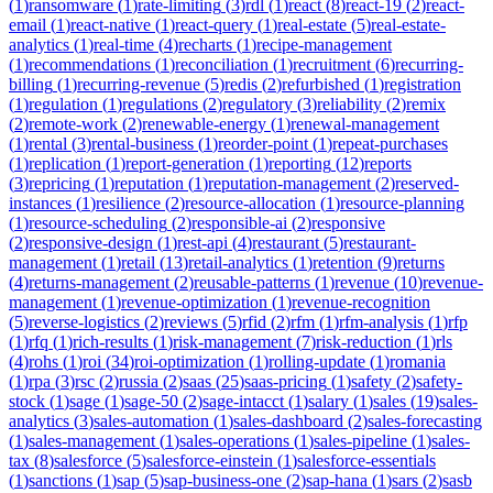
(
1
)
ransomware
(
1
)
rate-limiting
(
3
)
rdl
(
1
)
react
(
8
)
react-19
(
2
)
react-
email
(
1
)
react-native
(
1
)
react-query
(
1
)
real-estate
(
5
)
real-estate-
analytics
(
1
)
real-time
(
4
)
recharts
(
1
)
recipe-management
(
1
)
recommendations
(
1
)
reconciliation
(
1
)
recruitment
(
6
)
recurring-
billing
(
1
)
recurring-revenue
(
5
)
redis
(
2
)
refurbished
(
1
)
registration
(
1
)
regulation
(
1
)
regulations
(
2
)
regulatory
(
3
)
reliability
(
2
)
remix
(
2
)
remote-work
(
2
)
renewable-energy
(
1
)
renewal-management
(
1
)
rental
(
3
)
rental-business
(
1
)
reorder-point
(
1
)
repeat-purchases
(
1
)
replication
(
1
)
report-generation
(
1
)
reporting
(
12
)
reports
(
3
)
repricing
(
1
)
reputation
(
1
)
reputation-management
(
2
)
reserved-
instances
(
1
)
resilience
(
2
)
resource-allocation
(
1
)
resource-planning
(
1
)
resource-scheduling
(
2
)
responsible-ai
(
2
)
responsive
(
2
)
responsive-design
(
1
)
rest-api
(
4
)
restaurant
(
5
)
restaurant-
management
(
1
)
retail
(
13
)
retail-analytics
(
1
)
retention
(
9
)
returns
(
4
)
returns-management
(
2
)
reusable-patterns
(
1
)
revenue
(
10
)
revenue-
management
(
1
)
revenue-optimization
(
1
)
revenue-recognition
(
5
)
reverse-logistics
(
2
)
reviews
(
5
)
rfid
(
2
)
rfm
(
1
)
rfm-analysis
(
1
)
rfp
(
1
)
rfq
(
1
)
rich-results
(
1
)
risk-management
(
7
)
risk-reduction
(
1
)
rls
(
4
)
rohs
(
1
)
roi
(
34
)
roi-optimization
(
1
)
rolling-update
(
1
)
romania
(
1
)
rpa
(
3
)
rsc
(
2
)
russia
(
2
)
saas
(
25
)
saas-pricing
(
1
)
safety
(
2
)
safety-
stock
(
1
)
sage
(
1
)
sage-50
(
2
)
sage-intacct
(
1
)
salary
(
1
)
sales
(
19
)
sales-
analytics
(
3
)
sales-automation
(
1
)
sales-dashboard
(
2
)
sales-forecasting
(
1
)
sales-management
(
1
)
sales-operations
(
1
)
sales-pipeline
(
1
)
sales-
tax
(
8
)
salesforce
(
5
)
salesforce-einstein
(
1
)
salesforce-essentials
(
1
)
sanctions
(
1
)
sap
(
5
)
sap-business-one
(
2
)
sap-hana
(
1
)
sars
(
2
)
sasb