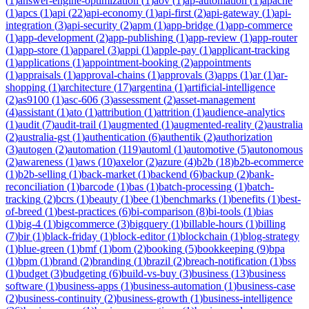
(
1
)
answer-engine-optimization
(
1
)
aov
(
1
)
ap-automation
(
1
)
apache
(
1
)
apcs
(
1
)
api
(
22
)
api-economy
(
1
)
api-first
(
2
)
api-gateway
(
1
)
api-
integration
(
3
)
api-security
(
2
)
apm
(
1
)
app-bridge
(
1
)
app-commerce
(
1
)
app-development
(
2
)
app-publishing
(
1
)
app-review
(
1
)
app-router
(
1
)
app-store
(
1
)
apparel
(
3
)
appi
(
1
)
apple-pay
(
1
)
applicant-tracking
(
1
)
applications
(
1
)
appointment-booking
(
2
)
appointments
(
1
)
appraisals
(
1
)
approval-chains
(
1
)
approvals
(
3
)
apps
(
1
)
ar
(
1
)
ar-
shopping
(
1
)
architecture
(
17
)
argentina
(
1
)
artificial-intelligence
(
2
)
as9100
(
1
)
asc-606
(
3
)
assessment
(
2
)
asset-management
(
4
)
assistant
(
1
)
ato
(
1
)
attribution
(
1
)
attrition
(
1
)
audience-analytics
(
1
)
audit
(
7
)
audit-trail
(
1
)
augmented
(
1
)
augmented-reality
(
2
)
australia
(
2
)
australia-gst
(
1
)
authentication
(
6
)
authentik
(
2
)
authorization
(
3
)
autogen
(
2
)
automation
(
119
)
automl
(
1
)
automotive
(
5
)
autonomous
(
2
)
awareness
(
1
)
aws
(
10
)
axelor
(
2
)
azure
(
4
)
b2b
(
18
)
b2b-ecommerce
(
1
)
b2b-selling
(
1
)
back-market
(
1
)
backend
(
6
)
backup
(
2
)
bank-
reconciliation
(
1
)
barcode
(
1
)
bas
(
1
)
batch-processing
(
1
)
batch-
tracking
(
2
)
bcrs
(
1
)
beauty
(
1
)
bee
(
1
)
benchmarks
(
1
)
benefits
(
1
)
best-
of-breed
(
1
)
best-practices
(
6
)
bi-comparison
(
8
)
bi-tools
(
1
)
bias
(
1
)
big-4
(
1
)
bigcommerce
(
3
)
bigquery
(
1
)
billable-hours
(
1
)
billing
(
7
)
bir
(
1
)
black-friday
(
1
)
block-editor
(
1
)
blockchain
(
1
)
blog-strategy
(
1
)
blue-green
(
1
)
bmf
(
1
)
bom
(
2
)
booking
(
5
)
bookkeeping
(
9
)
bpa
(
1
)
bpm
(
1
)
brand
(
2
)
branding
(
1
)
brazil
(
2
)
breach-notification
(
1
)
bss
(
1
)
budget
(
3
)
budgeting
(
6
)
build-vs-buy
(
3
)
business
(
13
)
business
software
(
1
)
business-apps
(
1
)
business-automation
(
1
)
business-case
(
2
)
business-continuity
(
2
)
business-growth
(
1
)
business-intelligence