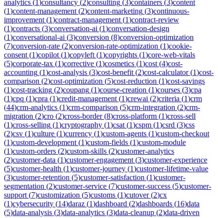
analytics
(
1
)
consultancy
(
2
)
consulting
(
3
)
containers
(
3
)
content
(
1
)
content-management
(
2
)
content-marketing
(
3
)
continuous-
improvement
(
1
)
contract-management
(
1
)
contract-review
(
1
)
contracts
(
3
)
conversation-ai
(
1
)
conversation-design
(
1
)
conversational-ai
(
3
)
conversion
(
8
)
conversion-optimization
(
7
)
conversion-rate
(
2
)
conversion-rate-optimization
(
1
)
cookie-
consent
(
1
)
copilot
(
1
)
copyleft
(
1
)
copyrights
(
1
)
core-web-vitals
(
5
)
corporate-tax
(
1
)
corrective
(
1
)
cosmetics
(
1
)
cost
(
4
)
cost-
accounting
(
1
)
cost-analysis
(
3
)
cost-benefit
(
2
)
cost-calculator
(
1
)
cost-
comparison
(
2
)
cost-optimization
(
5
)
cost-reduction
(
1
)
cost-savings
(
1
)
cost-tracking
(
2
)
coupang
(
1
)
course-creation
(
1
)
courses
(
3
)
cpa
(
1
)
cpq
(
1
)
cpra
(
1
)
credit-management
(
1
)
crewai
(
2
)
criteria
(
1
)
crm
(
44
)
crm-analytics
(
1
)
crm-comparison
(
5
)
crm-integration
(
2
)
crm-
migration
(
2
)
cro
(
2
)
cross-border
(
8
)
cross-platform
(
1
)
cross-sell
(
1
)
cross-selling
(
1
)
cryptography
(
1
)
csat
(
1
)
cspm
(
1
)
csrd
(
3
)
css
(
2
)
csv
(
1
)
culture
(
1
)
currency
(
1
)
custom-agents
(
1
)
custom-checkout
(
1
)
custom-development
(
1
)
custom-fields
(
1
)
custom-module
(
1
)
custom-orders
(
2
)
custom-skills
(
2
)
customer-analytics
(
2
)
customer-data
(
1
)
customer-engagement
(
3
)
customer-experience
(
5
)
customer-health
(
1
)
customer-journey
(
1
)
customer-lifetime-value
(
3
)
customer-retention
(
5
)
customer-satisfaction
(
1
)
customer-
segmentation
(
2
)
customer-service
(
7
)
customer-success
(
5
)
customer-
support
(
7
)
customization
(
5
)
customs
(
1
)
cutover
(
2
)
cx
(
1
)
cybersecurity
(
14
)
daraz
(
1
)
dashboard
(
2
)
dashboards
(
16
)
data
(
5
)
data-analysis
(
3
)
data-analytics
(
3
)
data-cleanup
(
2
)
data-driven