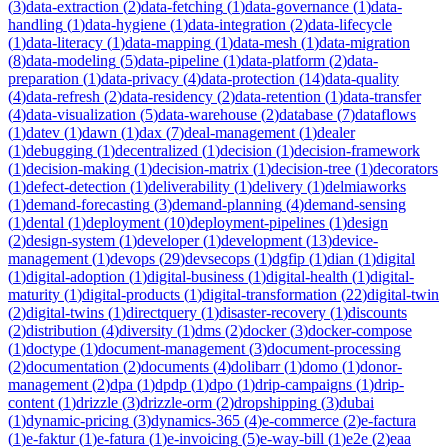
(
3
)
data-extraction
(
2
)
data-fetching
(
1
)
data-governance
(
1
)
data-
handling
(
1
)
data-hygiene
(
1
)
data-integration
(
2
)
data-lifecycle
(
1
)
data-literacy
(
1
)
data-mapping
(
1
)
data-mesh
(
1
)
data-migration
(
8
)
data-modeling
(
5
)
data-pipeline
(
1
)
data-platform
(
2
)
data-
preparation
(
1
)
data-privacy
(
4
)
data-protection
(
14
)
data-quality
(
4
)
data-refresh
(
2
)
data-residency
(
2
)
data-retention
(
1
)
data-transfer
(
4
)
data-visualization
(
5
)
data-warehouse
(
2
)
database
(
7
)
dataflows
(
1
)
datev
(
1
)
dawn
(
1
)
dax
(
7
)
deal-management
(
1
)
dealer
(
1
)
debugging
(
1
)
decentralized
(
1
)
decision
(
1
)
decision-framework
(
1
)
decision-making
(
1
)
decision-matrix
(
1
)
decision-tree
(
1
)
decorators
(
1
)
defect-detection
(
1
)
deliverability
(
1
)
delivery
(
1
)
delmiaworks
(
1
)
demand-forecasting
(
3
)
demand-planning
(
4
)
demand-sensing
(
1
)
dental
(
1
)
deployment
(
10
)
deployment-pipelines
(
1
)
design
(
2
)
design-system
(
1
)
developer
(
1
)
development
(
13
)
device-
management
(
1
)
devops
(
29
)
devsecops
(
1
)
dgfip
(
1
)
dian
(
1
)
digital
(
1
)
digital-adoption
(
1
)
digital-business
(
1
)
digital-health
(
1
)
digital-
maturity
(
1
)
digital-products
(
1
)
digital-transformation
(
22
)
digital-twin
(
2
)
digital-twins
(
1
)
directquery
(
1
)
disaster-recovery
(
1
)
discounts
(
2
)
distribution
(
4
)
diversity
(
1
)
dms
(
2
)
docker
(
3
)
docker-compose
(
1
)
doctype
(
1
)
document-management
(
3
)
document-processing
(
2
)
documentation
(
2
)
documents
(
4
)
dolibarr
(
1
)
domo
(
1
)
donor-
management
(
2
)
dpa
(
1
)
dpdp
(
1
)
dpo
(
1
)
drip-campaigns
(
1
)
drip-
content
(
1
)
drizzle
(
3
)
drizzle-orm
(
2
)
dropshipping
(
3
)
dubai
(
1
)
dynamic-pricing
(
3
)
dynamics-365
(
4
)
e-commerce
(
2
)
e-factura
(
1
)
e-faktur
(
1
)
e-fatura
(
1
)
e-invoicing
(
5
)
e-way-bill
(
1
)
e2e
(
2
)
eaa