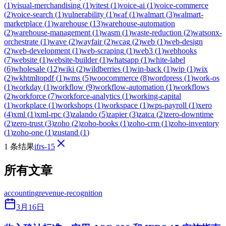
(
1
)
visual-merchandising
(
1
)
vitest
(
1
)
voice-ai
(
1
)
voice-commerce
(
2
)
voice-search
(
1
)
vulnerability
(
1
)
waf
(
1
)
walmart
(
3
)
walmart-
marketplace
(
1
)
warehouse
(
13
)
warehouse-automation
(
2
)
warehouse-management
(
1
)
wasm
(
1
)
waste-reduction
(
2
)
watsonx-
orchestrate
(
1
)
wave
(
2
)
wayfair
(
2
)
wcag
(
2
)
web
(
1
)
web-design
(
2
)
web-development
(
1
)
web-scraping
(
1
)
web3
(
1
)
webhooks
(
7
)
website
(
1
)
website-builder
(
1
)
whatsapp
(
1
)
white-label
(
6
)
wholesale
(
12
)
wiki
(
2
)
wildberries
(
1
)
win-back
(
1
)
wip
(
1
)
wix
(
2
)
wkhtmltopdf
(
1
)
wms
(
5
)
woocommerce
(
8
)
wordpress
(
1
)
work-os
(
1
)
workday
(
1
)
workflow
(
9
)
workflow-automation
(
1
)
workflows
(
2
)
workforce
(
7
)
workforce-analytics
(
1
)
working-capital
(
1
)
workplace
(
1
)
workshops
(
1
)
workspace
(
1
)
wps-payroll
(
1
)
xero
(
4
)
xml
(
1
)
xml-rpc
(
3
)
zalando
(
5
)
zapier
(
3
)
zatca
(
2
)
zero-downtime
(
2
)
zero-trust
(
3
)
zoho
(
2
)
zoho-books
(
1
)
zoho-crm
(
1
)
zoho-inventory
(
1
)
zoho-one
(
1
)
zustand
(
1
)
1 条结果
ifrs-15
所有文章
accounting
revenue-recognition
3月16日