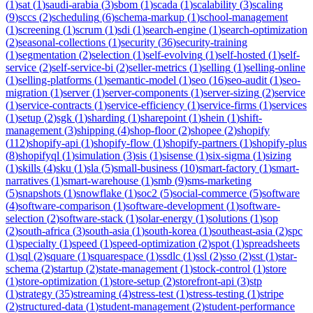
(
1
)
sat
(
1
)
saudi-arabia
(
3
)
sbom
(
1
)
scada
(
1
)
scalability
(
3
)
scaling
(
9
)
sccs
(
2
)
scheduling
(
6
)
schema-markup
(
1
)
school-management
(
1
)
screening
(
1
)
scrum
(
1
)
sdi
(
1
)
search-engine
(
1
)
search-optimization
(
2
)
seasonal-collections
(
1
)
security
(
36
)
security-training
(
1
)
segmentation
(
2
)
selection
(
1
)
self-evolving
(
1
)
self-hosted
(
1
)
self-
service
(
2
)
self-service-bi
(
2
)
seller-metrics
(
1
)
selling
(
1
)
selling-online
(
1
)
selling-platforms
(
1
)
semantic-model
(
1
)
seo
(
16
)
seo-audit
(
1
)
seo-
migration
(
1
)
server
(
1
)
server-components
(
1
)
server-sizing
(
2
)
service
(
1
)
service-contracts
(
1
)
service-efficiency
(
1
)
service-firms
(
1
)
services
(
1
)
setup
(
2
)
sgk
(
1
)
sharding
(
1
)
sharepoint
(
1
)
shein
(
1
)
shift-
management
(
3
)
shipping
(
4
)
shop-floor
(
2
)
shopee
(
2
)
shopify
(
112
)
shopify-api
(
1
)
shopify-flow
(
1
)
shopify-partners
(
1
)
shopify-plus
(
8
)
shopifyql
(
1
)
simulation
(
3
)
sis
(
1
)
sisense
(
1
)
six-sigma
(
1
)
sizing
(
1
)
skills
(
4
)
sku
(
1
)
sla
(
5
)
small-business
(
10
)
smart-factory
(
1
)
smart-
narratives
(
1
)
smart-warehouse
(
1
)
smb
(
9
)
sms-marketing
(
5
)
snapshots
(
1
)
snowflake
(
1
)
soc2
(
5
)
social-commerce
(
5
)
software
(
4
)
software-comparison
(
1
)
software-development
(
1
)
software-
selection
(
2
)
software-stack
(
1
)
solar-energy
(
1
)
solutions
(
1
)
sop
(
2
)
south-africa
(
3
)
south-asia
(
1
)
south-korea
(
1
)
southeast-asia
(
2
)
spc
(
1
)
specialty
(
1
)
speed
(
1
)
speed-optimization
(
2
)
spot
(
1
)
spreadsheets
(
1
)
sql
(
2
)
square
(
1
)
squarespace
(
1
)
ssdlc
(
1
)
ssl
(
2
)
sso
(
2
)
sst
(
1
)
star-
schema
(
2
)
startup
(
2
)
state-management
(
1
)
stock-control
(
1
)
store
(
1
)
store-optimization
(
1
)
store-setup
(
2
)
storefront-api
(
3
)
stp
(
1
)
strategy
(
35
)
streaming
(
4
)
stress-test
(
1
)
stress-testing
(
1
)
stripe
(
2
)
structured-data
(
1
)
student-management
(
2
)
student-performance