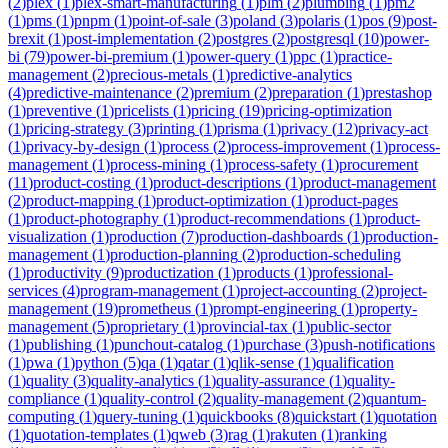
(
2
)
plex
(
1
)
plex-smart-manufacturing
(
1
)
plm
(
2
)
plumbing
(
1
)
pm2
(
1
)
pms
(
1
)
pnpm
(
1
)
point-of-sale
(
3
)
poland
(
3
)
polaris
(
1
)
pos
(
9
)
post-
brexit
(
1
)
post-implementation
(
2
)
postgres
(
2
)
postgresql
(
10
)
power-
bi
(
79
)
power-bi-premium
(
1
)
power-query
(
1
)
ppc
(
1
)
practice-
management
(
2
)
precious-metals
(
1
)
predictive-analytics
(
4
)
predictive-maintenance
(
2
)
premium
(
2
)
preparation
(
1
)
prestashop
(
1
)
preventive
(
1
)
pricelists
(
1
)
pricing
(
19
)
pricing-optimization
(
1
)
pricing-strategy
(
3
)
printing
(
1
)
prisma
(
1
)
privacy
(
12
)
privacy-act
(
1
)
privacy-by-design
(
1
)
process
(
2
)
process-improvement
(
1
)
process-
management
(
1
)
process-mining
(
1
)
process-safety
(
1
)
procurement
(
11
)
product-costing
(
1
)
product-descriptions
(
1
)
product-management
(
2
)
product-mapping
(
1
)
product-optimization
(
1
)
product-pages
(
1
)
product-photography
(
1
)
product-recommendations
(
1
)
product-
visualization
(
1
)
production
(
7
)
production-dashboards
(
1
)
production-
management
(
1
)
production-planning
(
2
)
production-scheduling
(
1
)
productivity
(
9
)
productization
(
1
)
products
(
1
)
professional-
services
(
4
)
program-management
(
1
)
project-accounting
(
2
)
project-
management
(
19
)
prometheus
(
1
)
prompt-engineering
(
1
)
property-
management
(
5
)
proprietary
(
1
)
provincial-tax
(
1
)
public-sector
(
1
)
publishing
(
1
)
punchout-catalog
(
1
)
purchase
(
3
)
push-notifications
(
1
)
pwa
(
1
)
python
(
5
)
qa
(
1
)
qatar
(
1
)
qlik-sense
(
1
)
qualification
(
1
)
quality
(
3
)
quality-analytics
(
1
)
quality-assurance
(
1
)
quality-
compliance
(
1
)
quality-control
(
2
)
quality-management
(
2
)
quantum-
computing
(
1
)
query-tuning
(
1
)
quickbooks
(
8
)
quickstart
(
1
)
quotation
(
1
)
quotation-templates
(
1
)
qweb
(
3
)
rag
(
1
)
rakuten
(
1
)
ranking