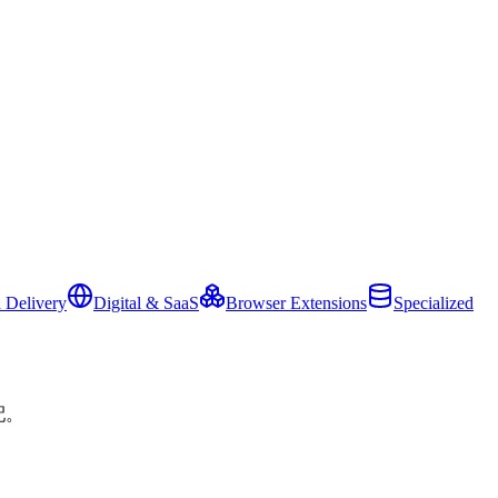
 Delivery
Digital & SaaS
Browser Extensions
Specialized
配。