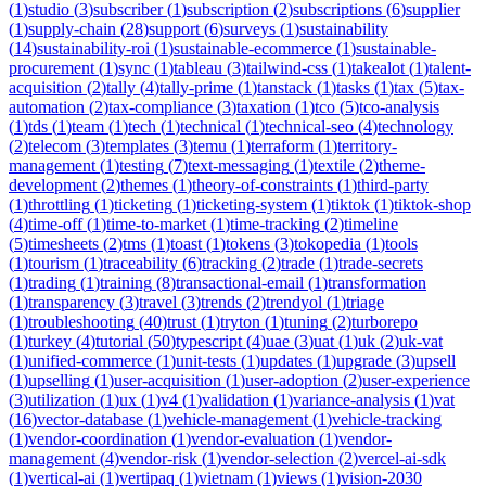
(
1
)
studio
(
3
)
subscriber
(
1
)
subscription
(
2
)
subscriptions
(
6
)
supplier
(
1
)
supply-chain
(
28
)
support
(
6
)
surveys
(
1
)
sustainability
(
14
)
sustainability-roi
(
1
)
sustainable-ecommerce
(
1
)
sustainable-
procurement
(
1
)
sync
(
1
)
tableau
(
3
)
tailwind-css
(
1
)
takealot
(
1
)
talent-
acquisition
(
2
)
tally
(
4
)
tally-prime
(
1
)
tanstack
(
1
)
tasks
(
1
)
tax
(
5
)
tax-
automation
(
2
)
tax-compliance
(
3
)
taxation
(
1
)
tco
(
5
)
tco-analysis
(
1
)
tds
(
1
)
team
(
1
)
tech
(
1
)
technical
(
1
)
technical-seo
(
4
)
technology
(
2
)
telecom
(
3
)
templates
(
3
)
temu
(
1
)
terraform
(
1
)
territory-
management
(
1
)
testing
(
7
)
text-messaging
(
1
)
textile
(
2
)
theme-
development
(
2
)
themes
(
1
)
theory-of-constraints
(
1
)
third-party
(
1
)
throttling
(
1
)
ticketing
(
1
)
ticketing-system
(
1
)
tiktok
(
1
)
tiktok-shop
(
4
)
time-off
(
1
)
time-to-market
(
1
)
time-tracking
(
2
)
timeline
(
5
)
timesheets
(
2
)
tms
(
1
)
toast
(
1
)
tokens
(
3
)
tokopedia
(
1
)
tools
(
1
)
tourism
(
1
)
traceability
(
6
)
tracking
(
2
)
trade
(
1
)
trade-secrets
(
1
)
trading
(
1
)
training
(
8
)
transactional-email
(
1
)
transformation
(
1
)
transparency
(
3
)
travel
(
3
)
trends
(
2
)
trendyol
(
1
)
triage
(
1
)
troubleshooting
(
40
)
trust
(
1
)
tryton
(
1
)
tuning
(
2
)
turborepo
(
1
)
turkey
(
4
)
tutorial
(
50
)
typescript
(
4
)
uae
(
3
)
uat
(
1
)
uk
(
2
)
uk-vat
(
1
)
unified-commerce
(
1
)
unit-tests
(
1
)
updates
(
1
)
upgrade
(
3
)
upsell
(
1
)
upselling
(
1
)
user-acquisition
(
1
)
user-adoption
(
2
)
user-experience
(
3
)
utilization
(
1
)
ux
(
1
)
v4
(
1
)
validation
(
1
)
variance-analysis
(
1
)
vat
(
16
)
vector-database
(
1
)
vehicle-management
(
1
)
vehicle-tracking
(
1
)
vendor-coordination
(
1
)
vendor-evaluation
(
1
)
vendor-
management
(
4
)
vendor-risk
(
1
)
vendor-selection
(
2
)
vercel-ai-sdk
(
1
)
vertical-ai
(
1
)
vertipaq
(
1
)
vietnam
(
1
)
views
(
1
)
vision-2030