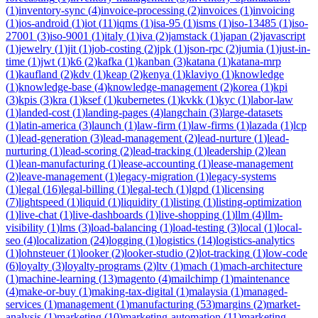
(
1
)
inventory-sync
(
4
)
invoice-processing
(
2
)
invoices
(
1
)
invoicing
(
1
)
ios-android
(
1
)
iot
(
11
)
iqms
(
1
)
isa-95
(
1
)
isms
(
1
)
iso-13485
(
1
)
iso-
27001
(
3
)
iso-9001
(
1
)
italy
(
1
)
iva
(
2
)
jamstack
(
1
)
japan
(
2
)
javascript
(
1
)
jewelry
(
1
)
jit
(
1
)
job-costing
(
2
)
jpk
(
1
)
json-rpc
(
2
)
jumia
(
1
)
just-in-
time
(
1
)
jwt
(
1
)
k6
(
2
)
kafka
(
1
)
kanban
(
3
)
katana
(
1
)
katana-mrp
(
1
)
kaufland
(
2
)
kdv
(
1
)
keap
(
2
)
kenya
(
1
)
klaviyo
(
1
)
knowledge
(
1
)
knowledge-base
(
4
)
knowledge-management
(
2
)
korea
(
1
)
kpi
(
3
)
kpis
(
3
)
kra
(
1
)
ksef
(
1
)
kubernetes
(
1
)
kvkk
(
1
)
kyc
(
1
)
labor-law
(
1
)
landed-cost
(
1
)
landing-pages
(
4
)
langchain
(
3
)
large-datasets
(
1
)
latin-america
(
3
)
launch
(
1
)
law-firm
(
1
)
law-firms
(
1
)
lazada
(
1
)
lcp
(
1
)
lead-generation
(
3
)
lead-management
(
2
)
lead-nurture
(
1
)
lead-
nurturing
(
1
)
lead-scoring
(
2
)
lead-tracking
(
1
)
leadership
(
2
)
lean
(
1
)
lean-manufacturing
(
1
)
lease-accounting
(
1
)
lease-management
(
2
)
leave-management
(
1
)
legacy-migration
(
1
)
legacy-systems
(
1
)
legal
(
16
)
legal-billing
(
1
)
legal-tech
(
1
)
lgpd
(
1
)
licensing
(
7
)
lightspeed
(
1
)
liquid
(
1
)
liquidity
(
1
)
listing
(
1
)
listing-optimization
(
1
)
live-chat
(
1
)
live-dashboards
(
1
)
live-shopping
(
1
)
llm
(
4
)
llm-
visibility
(
1
)
lms
(
3
)
load-balancing
(
1
)
load-testing
(
3
)
local
(
1
)
local-
seo
(
4
)
localization
(
24
)
logging
(
1
)
logistics
(
14
)
logistics-analytics
(
1
)
lohnsteuer
(
1
)
looker
(
2
)
looker-studio
(
2
)
lot-tracking
(
1
)
low-code
(
6
)
loyalty
(
3
)
loyalty-programs
(
2
)
ltv
(
1
)
mach
(
1
)
mach-architecture
(
1
)
machine-learning
(
13
)
magento
(
4
)
mailchimp
(
1
)
maintenance
(
4
)
make-or-buy
(
1
)
making-tax-digital
(
1
)
malaysia
(
1
)
managed-
services
(
1
)
management
(
1
)
manufacturing
(
53
)
margins
(
2
)
market-
analysis
(
1
)
marketing
(
10
)
marketing-automation
(
11
)
marketing-