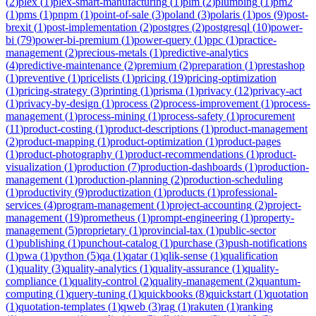
(
2
)
plex
(
1
)
plex-smart-manufacturing
(
1
)
plm
(
2
)
plumbing
(
1
)
pm2
(
1
)
pms
(
1
)
pnpm
(
1
)
point-of-sale
(
3
)
poland
(
3
)
polaris
(
1
)
pos
(
9
)
post-
brexit
(
1
)
post-implementation
(
2
)
postgres
(
2
)
postgresql
(
10
)
power-
bi
(
79
)
power-bi-premium
(
1
)
power-query
(
1
)
ppc
(
1
)
practice-
management
(
2
)
precious-metals
(
1
)
predictive-analytics
(
4
)
predictive-maintenance
(
2
)
premium
(
2
)
preparation
(
1
)
prestashop
(
1
)
preventive
(
1
)
pricelists
(
1
)
pricing
(
19
)
pricing-optimization
(
1
)
pricing-strategy
(
3
)
printing
(
1
)
prisma
(
1
)
privacy
(
12
)
privacy-act
(
1
)
privacy-by-design
(
1
)
process
(
2
)
process-improvement
(
1
)
process-
management
(
1
)
process-mining
(
1
)
process-safety
(
1
)
procurement
(
11
)
product-costing
(
1
)
product-descriptions
(
1
)
product-management
(
2
)
product-mapping
(
1
)
product-optimization
(
1
)
product-pages
(
1
)
product-photography
(
1
)
product-recommendations
(
1
)
product-
visualization
(
1
)
production
(
7
)
production-dashboards
(
1
)
production-
management
(
1
)
production-planning
(
2
)
production-scheduling
(
1
)
productivity
(
9
)
productization
(
1
)
products
(
1
)
professional-
services
(
4
)
program-management
(
1
)
project-accounting
(
2
)
project-
management
(
19
)
prometheus
(
1
)
prompt-engineering
(
1
)
property-
management
(
5
)
proprietary
(
1
)
provincial-tax
(
1
)
public-sector
(
1
)
publishing
(
1
)
punchout-catalog
(
1
)
purchase
(
3
)
push-notifications
(
1
)
pwa
(
1
)
python
(
5
)
qa
(
1
)
qatar
(
1
)
qlik-sense
(
1
)
qualification
(
1
)
quality
(
3
)
quality-analytics
(
1
)
quality-assurance
(
1
)
quality-
compliance
(
1
)
quality-control
(
2
)
quality-management
(
2
)
quantum-
computing
(
1
)
query-tuning
(
1
)
quickbooks
(
8
)
quickstart
(
1
)
quotation
(
1
)
quotation-templates
(
1
)
qweb
(
3
)
rag
(
1
)
rakuten
(
1
)
ranking