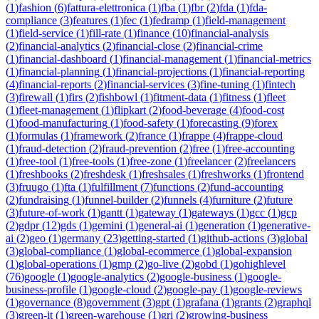
(
1
)
fashion
(
6
)
fattura-elettronica
(
1
)
fba
(
1
)
fbr
(
2
)
fda
(
1
)
fda-
compliance
(
3
)
features
(
1
)
fec
(
1
)
fedramp
(
1
)
field-management
(
1
)
field-service
(
1
)
fill-rate
(
1
)
finance
(
10
)
financial-analysis
(
2
)
financial-analytics
(
2
)
financial-close
(
2
)
financial-crime
(
1
)
financial-dashboard
(
1
)
financial-management
(
1
)
financial-metrics
(
1
)
financial-planning
(
1
)
financial-projections
(
1
)
financial-reporting
(
4
)
financial-reports
(
2
)
financial-services
(
3
)
fine-tuning
(
1
)
fintech
(
3
)
firewall
(
1
)
firs
(
2
)
fishbowl
(
1
)
fitment-data
(
1
)
fitness
(
1
)
fleet
(
1
)
fleet-management
(
1
)
flipkart
(
2
)
food-beverage
(
4
)
food-cost
(
1
)
food-manufacturing
(
1
)
food-safety
(
1
)
forecasting
(
9
)
forex
(
1
)
formulas
(
1
)
framework
(
2
)
france
(
1
)
frappe
(
4
)
frappe-cloud
(
1
)
fraud-detection
(
2
)
fraud-prevention
(
2
)
free
(
1
)
free-accounting
(
1
)
free-tool
(
1
)
free-tools
(
1
)
free-zone
(
1
)
freelancer
(
2
)
freelancers
(
1
)
freshbooks
(
2
)
freshdesk
(
1
)
freshsales
(
1
)
freshworks
(
1
)
frontend
(
3
)
fruugo
(
1
)
fta
(
1
)
fulfillment
(
7
)
functions
(
2
)
fund-accounting
(
2
)
fundraising
(
1
)
funnel-builder
(
2
)
funnels
(
4
)
furniture
(
2
)
future
(
3
)
future-of-work
(
1
)
gantt
(
1
)
gateway
(
1
)
gateways
(
1
)
gcc
(
1
)
gcp
(
2
)
gdpr
(
12
)
gds
(
1
)
gemini
(
1
)
general-ai
(
1
)
generation
(
1
)
generative-
ai
(
2
)
geo
(
1
)
germany
(
23
)
getting-started
(
1
)
github-actions
(
3
)
global
(
3
)
global-compliance
(
1
)
global-ecommerce
(
1
)
global-expansion
(
1
)
global-operations
(
1
)
gmp
(
2
)
go-live
(
2
)
gobd
(
1
)
gohighlevel
(
76
)
google
(
1
)
google-analytics
(
2
)
google-business
(
1
)
google-
business-profile
(
1
)
google-cloud
(
2
)
google-pay
(
1
)
google-reviews
(
1
)
governance
(
8
)
government
(
3
)
gpt
(
1
)
grafana
(
1
)
grants
(
2
)
graphql
(
3
)
green-it
(
1
)
green-warehouse
(
1
)
gri
(
2
)
growing-business