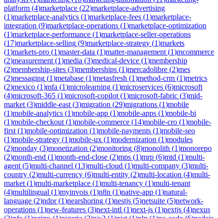
platform
(
4
)
marketplace
(
22
)
marketplace-advertising
(
1
)
marketplace-analytics
(
1
)
marketplace-fees
(
1
)
marketplace-
integration
(
9
)
marketplace-operations
(
1
)
marketplace-optimization
(
1
)
marketplace-performance
(
1
)
marketplace-seller-operations
(
17
)
marketplace-selling
(
9
)
marketplace-strategy
(
1
)
markets
(
1
)
markets-pro
(
1
)
master-data
(
1
)
matter-management
(
1
)
mcommerce
(
2
)
measurement
(
1
)
media
(
3
)
medical-device
(
1
)
membership
(
2
)
membership-sites
(
3
)
memberships
(
1
)
mercadolibre
(
2
)
mes
(
2
)
messaging
(
1
)
metabase
(
1
)
metasfresh
(
1
)
method-crm
(
1
)
metrics
(
2
)
mexico
(
1
)
mfa
(
1
)
microlearning
(
1
)
microservices
(
6
)
microsoft
(
4
)
microsoft-365
(
1
)
microsoft-copilot
(
1
)
microsoft-fabric
(
3
)
mid-
market
(
3
)
middle-east
(
3
)
migration
(
29
)
migrations
(
1
)
mobile
(
1
)
mobile-analytics
(
1
)
mobile-app
(
1
)
mobile-apps
(
1
)
mobile-bi
(
1
)
mobile-checkout
(
1
)
mobile-commerce
(
14
)
mobile-cro
(
1
)
mobile-
first
(
1
)
mobile-optimization
(
1
)
mobile-payments
(
1
)
mobile-seo
(
1
)
mobile-strategy
(
1
)
mobile-ux
(
1
)
modernization
(
1
)
modules
(
2
)
monday
(
3
)
monetization
(
2
)
monitoring
(
8
)
monolith
(
1
)
monorepo
(
2
)
month-end
(
1
)
month-end-close
(
2
)
mps
(
1
)
mrp
(
6
)
mtd
(
1
)
multi-
agent
(
5
)
multi-channel
(
13
)
multi-cloud
(
1
)
multi-company
(
3
)
multi-
country
(
2
)
multi-currency
(
6
)
multi-entity
(
2
)
multi-location
(
4
)
multi-
market
(
1
)
multi-marketplace
(
1
)
multi-tenancy
(
1
)
multi-tenant
(
4
)
multilingual
(
1
)
myinvois
(
1
)
n8n
(
1
)
native-app
(
1
)
natural-
language
(
2
)
ndpr
(
1
)
nearshoring
(
1
)
nestjs
(
5
)
netsuite
(
5
)
network-
operations
(
1
)
new-features
(
3
)
next-intl
(
1
)
next-js
(
1
)
nextjs
(
4
)
nexus