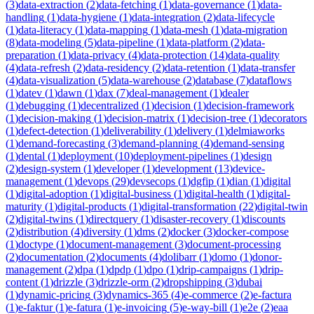
(
3
)
data-extraction
(
2
)
data-fetching
(
1
)
data-governance
(
1
)
data-
handling
(
1
)
data-hygiene
(
1
)
data-integration
(
2
)
data-lifecycle
(
1
)
data-literacy
(
1
)
data-mapping
(
1
)
data-mesh
(
1
)
data-migration
(
8
)
data-modeling
(
5
)
data-pipeline
(
1
)
data-platform
(
2
)
data-
preparation
(
1
)
data-privacy
(
4
)
data-protection
(
14
)
data-quality
(
4
)
data-refresh
(
2
)
data-residency
(
2
)
data-retention
(
1
)
data-transfer
(
4
)
data-visualization
(
5
)
data-warehouse
(
2
)
database
(
7
)
dataflows
(
1
)
datev
(
1
)
dawn
(
1
)
dax
(
7
)
deal-management
(
1
)
dealer
(
1
)
debugging
(
1
)
decentralized
(
1
)
decision
(
1
)
decision-framework
(
1
)
decision-making
(
1
)
decision-matrix
(
1
)
decision-tree
(
1
)
decorators
(
1
)
defect-detection
(
1
)
deliverability
(
1
)
delivery
(
1
)
delmiaworks
(
1
)
demand-forecasting
(
3
)
demand-planning
(
4
)
demand-sensing
(
1
)
dental
(
1
)
deployment
(
10
)
deployment-pipelines
(
1
)
design
(
2
)
design-system
(
1
)
developer
(
1
)
development
(
13
)
device-
management
(
1
)
devops
(
29
)
devsecops
(
1
)
dgfip
(
1
)
dian
(
1
)
digital
(
1
)
digital-adoption
(
1
)
digital-business
(
1
)
digital-health
(
1
)
digital-
maturity
(
1
)
digital-products
(
1
)
digital-transformation
(
22
)
digital-twin
(
2
)
digital-twins
(
1
)
directquery
(
1
)
disaster-recovery
(
1
)
discounts
(
2
)
distribution
(
4
)
diversity
(
1
)
dms
(
2
)
docker
(
3
)
docker-compose
(
1
)
doctype
(
1
)
document-management
(
3
)
document-processing
(
2
)
documentation
(
2
)
documents
(
4
)
dolibarr
(
1
)
domo
(
1
)
donor-
management
(
2
)
dpa
(
1
)
dpdp
(
1
)
dpo
(
1
)
drip-campaigns
(
1
)
drip-
content
(
1
)
drizzle
(
3
)
drizzle-orm
(
2
)
dropshipping
(
3
)
dubai
(
1
)
dynamic-pricing
(
3
)
dynamics-365
(
4
)
e-commerce
(
2
)
e-factura
(
1
)
e-faktur
(
1
)
e-fatura
(
1
)
e-invoicing
(
5
)
e-way-bill
(
1
)
e2e
(
2
)
eaa