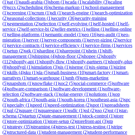
(
1
)
sat
(
1
)
saudi-arabia
(
3
)
sbom
(
1
)
scada
(
1
)
scalability
(
3
)
scaling
(
9
)
sccs
(
2
)
scheduling
(
6
)
schema-markup
(
1
)
school-management
(
1
)
screening
(
1
)
scrum
(
1
)
sdi
(
1
)
search-engine
(
1
)
search-optimization
(
2
)
seasonal-collections
(
1
)
security
(
36
)
security-training
(
1
)
segmentation
(
2
)
selection
(
1
)
self-evolving
(
1
)
self-hosted
(
1
)
self-
service
(
2
)
self-service-bi
(
2
)
seller-metrics
(
1
)
selling
(
1
)
selling-online
(
1
)
selling-platforms
(
1
)
semantic-model
(
1
)
seo
(
16
)
seo-audit
(
1
)
seo-
migration
(
1
)
server
(
1
)
server-components
(
1
)
server-sizing
(
2
)
service
(
1
)
service-contracts
(
1
)
service-efficiency
(
1
)
service-firms
(
1
)
services
(
1
)
setup
(
2
)
sgk
(
1
)
sharding
(
1
)
sharepoint
(
1
)
shein
(
1
)
shift-
management
(
3
)
shipping
(
4
)
shop-floor
(
2
)
shopee
(
2
)
shopify
(
112
)
shopify-api
(
1
)
shopify-flow
(
1
)
shopify-partners
(
1
)
shopify-plus
(
8
)
shopifyql
(
1
)
simulation
(
3
)
sis
(
1
)
sisense
(
1
)
six-sigma
(
1
)
sizing
(
1
)
skills
(
4
)
sku
(
1
)
sla
(
5
)
small-business
(
10
)
smart-factory
(
1
)
smart-
narratives
(
1
)
smart-warehouse
(
1
)
smb
(
9
)
sms-marketing
(
5
)
snapshots
(
1
)
snowflake
(
1
)
soc2
(
5
)
social-commerce
(
5
)
software
(
4
)
software-comparison
(
1
)
software-development
(
1
)
software-
selection
(
2
)
software-stack
(
1
)
solar-energy
(
1
)
solutions
(
1
)
sop
(
2
)
south-africa
(
3
)
south-asia
(
1
)
south-korea
(
1
)
southeast-asia
(
2
)
spc
(
1
)
specialty
(
1
)
speed
(
1
)
speed-optimization
(
2
)
spot
(
1
)
spreadsheets
(
1
)
sql
(
2
)
square
(
1
)
squarespace
(
1
)
ssdlc
(
1
)
ssl
(
2
)
sso
(
2
)
sst
(
1
)
star-
schema
(
2
)
startup
(
2
)
state-management
(
1
)
stock-control
(
1
)
store
(
1
)
store-optimization
(
1
)
store-setup
(
2
)
storefront-api
(
3
)
stp
(
1
)
strategy
(
35
)
streaming
(
4
)
stress-test
(
1
)
stress-testing
(
1
)
stripe
(
2
)
structured-data
(
1
)
student-management
(
2
)
student-performance