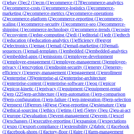
(
1
)
ebay
(
3
)
ec2
(
1
)
ecm
(
1
)
ecommerce
(
178
)
ecommerce-analytics
(
3
)
ecommerce-costs
(
1
)
ecommerce-logistics
(
1
)
ecommerce-
marketing
(
2
)
ecommerce-metrics
(
2
)
ecommerce-operations
(
2
)
ecommerce-platform
(
2
)
ecommerce-reporting
(
1
)
ecommerce-
scaling
(
1
)
ecommerce-security
(
1
)
ecommerce-seo
(
3
)
ecommerce-
shipping
(
1
)
ecommerce-technology
(
1
)
ecommerce-trends
(
1
)
ecosire
(
7
)
ecosystem
(
1
)
edge-computing
(
2
)
edi
(
1
)
editorial
(
1
)
edr
(
1
)
edtech
(
1
)
education
(
4
)
education-analytics
(
1
)
efficiency
(
8
)
egypt
(
2
)
electronics
(
1
)
emag
(
1
)
email
(
2
)
email-marketing
(
10
)
email-
sequences
(
1
)
email-templates
(
1
)
embedded
(
2
)
embedded-analytics
(
5
)
embedded-apps
(
1
)
emissions
(
1
)
employee-development
(
1
)
employee-engagement
(
1
)
employee-management
(
3
)
employee-
privacy
(
1
)
encryption
(
1
)
endpoint-security
(
1
)
energy
(
3
)
energy-
efficiency
(
1
)
energy-management
(
1
)
engagement
(
1
)
enrollment
(
2
)
enterprise
(
39
)
enterprise-ai
(
2
)
enterprise-architecture
(
1
)
enterprise-content
(
1
)
enterprise-software
(
1
)
eoq
(
1
)
epicor
(
2
)
epicor-kinetic
(
1
)
eprivacy
(
1
)
equipment
(
2
)
equipment-rental
(
2
)
erp
(
225
)
erp-architecture
(
1
)
erp-automation
(
1
)
erp-comparison
(
9
)
erp-configuration
(
1
)
erp-failure
(
1
)
erp-integration
(
8
)
erp-selection
(
2
)
erpnext
(
18
)
errors
(
40
)
esg
(
5
)
esg-reporting
(
2
)
esignature
(
1
)
eta
(
2
)
ethical-sourcing
(
1
)
ethics
(
1
)
etims
(
1
)
etl
(
5
)
etsy
(
3
)
eu
(
2
)
eu-ai-act
(
1
)
europe
(
2
)
evaluation
(
3
)
event-management
(
2
)
events
(
1
)
excel
(
3
)
exchanges
(
1
)
executive-reporting
(
1
)
expansion
(
1
)
expectations
(
1
)
expo
(
1
)
export-compliance
(
1
)
extensibility
(
2
)
fabric
(
1
)
facebook
(
1
)
facebook-shops
(
1
)
factory-floor
(
1
)
faire
(
1
)
farm-management