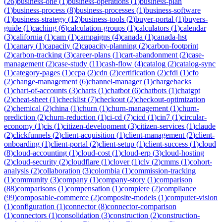
(
26
)
business-one
(
1
)
business-operations
(
1
)
business-plan
(
1
)
business-process
(
8
)
business-processes
(
1
)
business-software
(
1
)
business-strategy
(
12
)
business-tools
(
2
)
buyer-portal
(
1
)
buyers-
guide
(
1
)
caching
(
6
)
calculation-groups
(
1
)
calculators
(
1
)
calendar
(
3
)
california
(
1
)
cam
(
1
)
campaigns
(
4
)
canada
(
1
)
canada-hst
(
1
)
canary
(
1
)
capacity
(
2
)
capacity-planning
(
2
)
carbon-footprint
(
2
)
carbon-tracking
(
3
)
career-plans
(
1
)
cart-abandonment
(
2
)
case-
management
(
2
)
case-study
(
11
)
cash-flow
(
4
)
catalog
(
2
)
catalog-sync
(
1
)
category-pages
(
1
)
ccpa
(
2
)
cdn
(
2
)
certification
(
2
)
cfdi
(
1
)
cfo
(
2
)
change-management
(
6
)
channel-manager
(
1
)
chargebacks
(
1
)
chart-of-accounts
(
3
)
charts
(
1
)
chatbot
(
6
)
chatbots
(
1
)
chatgpt
(
2
)
cheat-sheet
(
1
)
checklist
(
7
)
checkout
(
2
)
checkout-optimization
(
2
)
chemical
(
2
)
china
(
1
)
churn
(
1
)
churn-management
(
1
)
churn-
prediction
(
2
)
churn-reduction
(
1
)
ci-cd
(
7
)
cicd
(
1
)
cin7
(
1
)
circular-
economy
(
1
)
cis
(
1
)
citizen-development
(
3
)
citizen-services
(
1
)
claude
(
2
)
clickfunnels
(
2
)
client-acquisition
(
1
)
client-management
(
2
)
client-
onboarding
(
1
)
client-portal
(
2
)
client-setup
(
1
)
client-success
(
1
)
cloud
(
8
)
cloud-accounting
(
1
)
cloud-cost
(
1
)
cloud-erp
(
3
)
cloud-hosting
(
2
)
cloud-security
(
2
)
cloudflare
(
1
)
clover
(
1
)
clv
(
2
)
cmms
(
1
)
cohort-
analysis
(
2
)
collaboration
(
3
)
colombia
(
1
)
commission-tracking
(
1
)
community
(
3
)
company
(
1
)
company-story
(
1
)
comparison
(
88
)
comparisons
(
1
)
compensation
(
1
)
compiere
(
2
)
compliance
(
99
)
composable-commerce
(
2
)
composite-models
(
1
)
computer-vision
(
1
)
configuration
(
1
)
connector
(
8
)
connector-comparison
(
1
)
connectors
(
1
)
consolidation
(
3
)
construction
(
2
)
construction-