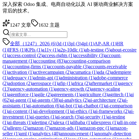
深入探索 Odoo 集成、电商自动化以及 AI 驱动商业解决方案
背后的技术。
1247
文章
1632
主题
全部（1247）
2026
(
6
)
3d
(
1
)
3pl
(
3
)
4pl
(
1
)
AP-AR
(
1
)
HR
(
1
)
IFRS
(
1
)
KPIs
(
1
)
a11y
(
1
)
a2p-10dlc
(
1
)
ab-testing
(
5
)
about-ecosire
(
1
)
access-control
(
2
)
access-rights
(
1
)
accessibility
(
3
)
account-
management
(
1
)
accounting
(
83
)
accounting-comparison
(
1
)
accounting-firms
(
1
)
accounts-payable
(
3
)
accounts-receivable
(
1
)
activation
(
1
)
activecampaign
(
2
)
acumatica
(
1
)
ada
(
2
)
adempiere
(
1
)
adequacy
(
1
)
admin-api
(
1
)
administration
(
1
)
adobe-commerce
(
2
)
adoption
(
2
)
aerospace
(
1
)
afip
(
1
)
africa
(
2
)
aftermarket
(
1
)
agency
(
13
)
agency-automation
(
1
)
agency-growth
(
2
)
agency-scaling
(
1
)
agentforce
(
1
)
agile
(
2
)
agreements
(
1
)
agriculture
(
3
)
agritech
(
1
)
ai
(
62
)
ai-agent
(
1
)
ai-agents
(
38
)
ai-analytics
(
2
)
ai-architecture
(
2
)
ai-
assistants
(
1
)
ai-automation
(
6
)
ai-bot
(
1
)
ai-chatbot
(
1
)
ai-comparison
(
1
)
ai-content
(
1
)
ai-development
(
1
)
ai-ethics
(
1
)
ai-frameworks
(
2
)
ai-
investment
(
1
)
ai-queries
(
1
)
ai-search
(
3
)
ai-security
(
1
)
ai-testing
(
1
)
ai-threats
(
1
)
alerting
(
2
)
alexa
(
1
)
alibaba
(
1
)
aliexpress
(
1
)
all-in-one
(
2
)
allegro
(
2
)
amazon
(
7
)
amazon-ads
(
1
)
amazon-ppc
(
1
)
amazon-
seller
(
1
)
aml
(
1
)
analytics
(
40
)
announcement
(
1
)
anomaly-detection