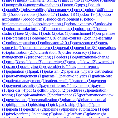
(
2
)
nfe
(
1
)
nginx
(
1
)
nigeria
(
3
)
nis2
(
1
)
nist
(
1
)
nlp
(
1
)
no-code
(
6
)
nodejs
(
1
)
nonprofit
(
4
)
nonprofit-analytics
(
1
)
noon
(
2
)
nps
(
1
)
oauth
(
1
)
oauth2
(
2
)
observability
(
4
)
occupancy
(
1
)
ocr
(
2
)
odoo
(
446
)
odoo
19
(
1
)
odoo versions
(
1
)
odoo-17
(
1
)
odoo-18
(
1
)
odoo-19
(
16
)
odoo-
accounting
(
6
)
odoo-crm
(
5
)
odoo-development
(
8
)
odoo-
implementation
(
1
)
odoo-integration
(
1
)
odoo-inventory
(
5
)
odoo-iot
(
1
)
odoo-manufacturing
(
4
)
odoo-modules
(
1
)
odoo-pos
(
1
)
odoo-
studio
(
1
)
oee
(
2
)
ofbiz
(
1
)
oidc
(
2
)
okrs
(
1
)
omnichannel
(
4
)
on-premise
(
1
)
on-premises
(
1
)
onboarding
(
6
)
online-courses
(
2
)
online-learning
(
2
)
online-reputation
(
1
)
online-store-2.0
(
1
)
open-source
(
6
)
open-
source-bi
(
1
)
open-source-erp
(
13
)
openai
(
1
)
openclaw
(
85
)
operations
(
6
)
optimization
(
21
)
orchestration
(
6
)
order-accuracy
(
1
)
order-
management
(
2
)
order-routing
(
1
)
orders
(
1
)
organizational-change
(
1
)
orm
(
3
)
oss
(
1
)
otto
(
3
)
outsourcing
(
3
)
owasp
(
1
)
owl
(
2
)
ownership
(
1
)
ozon
(
1
)
packaging
(
2
)
page-objects
(
1
)
paginated-reports
(
1
)
pagination
(
1
)
pajak
(
1
)
pakistan
(
2
)
paperless
(
1
)
parts-distribution
(
1
)
parts-management
(
1
)
patents
(
1
)
patient-analytics
(
1
)
patient-care
(
2
)
patient-management
(
1
)
patient-recall
(
1
)
patterns
(
5
)
payment
(
1
)
payment-security
(
2
)
payment-terms
(
1
)
payments
(
5
)
payroll
(
18
)
pci-dss
(
4
)
pdf
(
2
)
pdfkit
(
1
)
pdpl
(
2
)
peachtree
(
2
)
penetration-
testing
(
1
)
people-analytics
(
2
)
performance
(
25
)
performance-review
(
1
)
permissions
(
1
)
personalization
(
5
)
pharma
(
4
)
pharmaceutical
(
2
)
philippines
(
1
)
phishing
(
1
)
pick-pack-ship
(
1
)
pim
(
1
)
pipa
(
1
)
pipeda
(
1
)
pipedrive
(
2
)
pipeline
(
9
)
pipeline-automation
(
1
)
pipl
(
1
)
pixel-perfect
(
1
)
planning
(
9
)
plans
(
1
)
platform
(
3
)
playwright