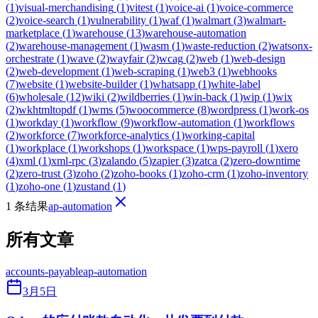
(
1
)
visual-merchandising
(
1
)
vitest
(
1
)
voice-ai
(
1
)
voice-commerce
(
2
)
voice-search
(
1
)
vulnerability
(
1
)
waf
(
1
)
walmart
(
3
)
walmart-
marketplace
(
1
)
warehouse
(
13
)
warehouse-automation
(
2
)
warehouse-management
(
1
)
wasm
(
1
)
waste-reduction
(
2
)
watsonx-
orchestrate
(
1
)
wave
(
2
)
wayfair
(
2
)
wcag
(
2
)
web
(
1
)
web-design
(
2
)
web-development
(
1
)
web-scraping
(
1
)
web3
(
1
)
webhooks
(
7
)
website
(
1
)
website-builder
(
1
)
whatsapp
(
1
)
white-label
(
6
)
wholesale
(
12
)
wiki
(
2
)
wildberries
(
1
)
win-back
(
1
)
wip
(
1
)
wix
(
2
)
wkhtmltopdf
(
1
)
wms
(
5
)
woocommerce
(
8
)
wordpress
(
1
)
work-os
(
1
)
workday
(
1
)
workflow
(
9
)
workflow-automation
(
1
)
workflows
(
2
)
workforce
(
7
)
workforce-analytics
(
1
)
working-capital
(
1
)
workplace
(
1
)
workshops
(
1
)
workspace
(
1
)
wps-payroll
(
1
)
xero
(
4
)
xml
(
1
)
xml-rpc
(
3
)
zalando
(
5
)
zapier
(
3
)
zatca
(
2
)
zero-downtime
(
2
)
zero-trust
(
3
)
zoho
(
2
)
zoho-books
(
1
)
zoho-crm
(
1
)
zoho-inventory
(
1
)
zoho-one
(
1
)
zustand
(
1
)
1 条结果
ap-automation
所有文章
accounts-payable
ap-automation
3月5日