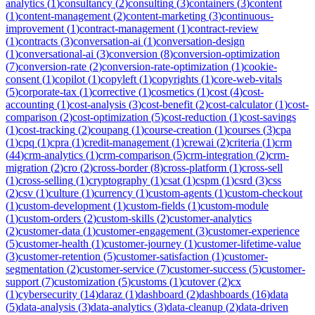
analytics
(
1
)
consultancy
(
2
)
consulting
(
3
)
containers
(
3
)
content
(
1
)
content-management
(
2
)
content-marketing
(
3
)
continuous-
improvement
(
1
)
contract-management
(
1
)
contract-review
(
1
)
contracts
(
3
)
conversation-ai
(
1
)
conversation-design
(
1
)
conversational-ai
(
3
)
conversion
(
8
)
conversion-optimization
(
7
)
conversion-rate
(
2
)
conversion-rate-optimization
(
1
)
cookie-
consent
(
1
)
copilot
(
1
)
copyleft
(
1
)
copyrights
(
1
)
core-web-vitals
(
5
)
corporate-tax
(
1
)
corrective
(
1
)
cosmetics
(
1
)
cost
(
4
)
cost-
accounting
(
1
)
cost-analysis
(
3
)
cost-benefit
(
2
)
cost-calculator
(
1
)
cost-
comparison
(
2
)
cost-optimization
(
5
)
cost-reduction
(
1
)
cost-savings
(
1
)
cost-tracking
(
2
)
coupang
(
1
)
course-creation
(
1
)
courses
(
3
)
cpa
(
1
)
cpq
(
1
)
cpra
(
1
)
credit-management
(
1
)
crewai
(
2
)
criteria
(
1
)
crm
(
44
)
crm-analytics
(
1
)
crm-comparison
(
5
)
crm-integration
(
2
)
crm-
migration
(
2
)
cro
(
2
)
cross-border
(
8
)
cross-platform
(
1
)
cross-sell
(
1
)
cross-selling
(
1
)
cryptography
(
1
)
csat
(
1
)
cspm
(
1
)
csrd
(
3
)
css
(
2
)
csv
(
1
)
culture
(
1
)
currency
(
1
)
custom-agents
(
1
)
custom-checkout
(
1
)
custom-development
(
1
)
custom-fields
(
1
)
custom-module
(
1
)
custom-orders
(
2
)
custom-skills
(
2
)
customer-analytics
(
2
)
customer-data
(
1
)
customer-engagement
(
3
)
customer-experience
(
5
)
customer-health
(
1
)
customer-journey
(
1
)
customer-lifetime-value
(
3
)
customer-retention
(
5
)
customer-satisfaction
(
1
)
customer-
segmentation
(
2
)
customer-service
(
7
)
customer-success
(
5
)
customer-
support
(
7
)
customization
(
5
)
customs
(
1
)
cutover
(
2
)
cx
(
1
)
cybersecurity
(
14
)
daraz
(
1
)
dashboard
(
2
)
dashboards
(
16
)
data
(
5
)
data-analysis
(
3
)
data-analytics
(
3
)
data-cleanup
(
2
)
data-driven