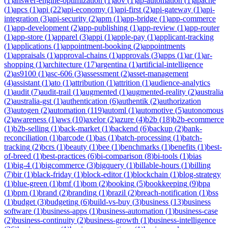
(
1
)
answer-engine-optimization
(
1
)
aov
(
1
)
ap-automation
(
1
)
apache
(
1
)
apcs
(
1
)
api
(
22
)
api-economy
(
1
)
api-first
(
2
)
api-gateway
(
1
)
api-
integration
(
3
)
api-security
(
2
)
apm
(
1
)
app-bridge
(
1
)
app-commerce
(
1
)
app-development
(
2
)
app-publishing
(
1
)
app-review
(
1
)
app-router
(
1
)
app-store
(
1
)
apparel
(
3
)
appi
(
1
)
apple-pay
(
1
)
applicant-tracking
(
1
)
applications
(
1
)
appointment-booking
(
2
)
appointments
(
1
)
appraisals
(
1
)
approval-chains
(
1
)
approvals
(
3
)
apps
(
1
)
ar
(
1
)
ar-
shopping
(
1
)
architecture
(
17
)
argentina
(
1
)
artificial-intelligence
(
2
)
as9100
(
1
)
asc-606
(
3
)
assessment
(
2
)
asset-management
(
4
)
assistant
(
1
)
ato
(
1
)
attribution
(
1
)
attrition
(
1
)
audience-analytics
(
1
)
audit
(
7
)
audit-trail
(
1
)
augmented
(
1
)
augmented-reality
(
2
)
australia
(
2
)
australia-gst
(
1
)
authentication
(
6
)
authentik
(
2
)
authorization
(
3
)
autogen
(
2
)
automation
(
119
)
automl
(
1
)
automotive
(
5
)
autonomous
(
2
)
awareness
(
1
)
aws
(
10
)
axelor
(
2
)
azure
(
4
)
b2b
(
18
)
b2b-ecommerce
(
1
)
b2b-selling
(
1
)
back-market
(
1
)
backend
(
6
)
backup
(
2
)
bank-
reconciliation
(
1
)
barcode
(
1
)
bas
(
1
)
batch-processing
(
1
)
batch-
tracking
(
2
)
bcrs
(
1
)
beauty
(
1
)
bee
(
1
)
benchmarks
(
1
)
benefits
(
1
)
best-
of-breed
(
1
)
best-practices
(
6
)
bi-comparison
(
8
)
bi-tools
(
1
)
bias
(
1
)
big-4
(
1
)
bigcommerce
(
3
)
bigquery
(
1
)
billable-hours
(
1
)
billing
(
7
)
bir
(
1
)
black-friday
(
1
)
block-editor
(
1
)
blockchain
(
1
)
blog-strategy
(
1
)
blue-green
(
1
)
bmf
(
1
)
bom
(
2
)
booking
(
5
)
bookkeeping
(
9
)
bpa
(
1
)
bpm
(
1
)
brand
(
2
)
branding
(
1
)
brazil
(
2
)
breach-notification
(
1
)
bss
(
1
)
budget
(
3
)
budgeting
(
6
)
build-vs-buy
(
3
)
business
(
13
)
business
software
(
1
)
business-apps
(
1
)
business-automation
(
1
)
business-case
(
2
)
business-continuity
(
2
)
business-growth
(
1
)
business-intelligence