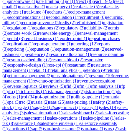
(
1
)
ransomware
(
1
)
rate-limiting
(
3
)
rdl
(
1
)
react
(
8
)
react-19
(
2
)
react-
email
(
1
)
react-native
(
1
)
react-query
(
1
)
real-estate
(
5
)
real-estate-
analytics
(
1
)
real-time
(
4
)
recharts
(
1
)
recipe-management
(
1
)
recommendations
(
1
)
reconciliation
(
1
)
recruitment
(
6
)
recurring-
billing
(
1
)
recurring-revenue
(
5
)
redis
(
2
)
refurbished
(
1
)
registration
(
1
)
regulation
(
1
)
regulations
(
2
)
regulatory
(
3
)
reliability
(
2
)
remix
(
2
)
remote-work
(
2
)
renewable-energy
(
1
)
renewal-management
(
1
)
rental
(
3
)
rental-business
(
1
)
reorder-point
(
1
)
repeat-purchases
(
1
)
replication
(
1
)
report-generation
(
1
)
reporting
(
12
)
reports
(
3
)
repricing
(
1
)
reputation
(
1
)
reputation-management
(
2
)
reserved-
instances
(
1
)
resilience
(
2
)
resource-allocation
(
1
)
resource-planning
(
1
)
resource-scheduling
(
2
)
responsible-ai
(
2
)
responsive
(
2
)
responsive-design
(
1
)
rest-api
(
4
)
restaurant
(
5
)
restaurant-
management
(
1
)
retail
(
13
)
retail-analytics
(
1
)
retention
(
9
)
returns
(
4
)
returns-management
(
2
)
reusable-patterns
(
1
)
revenue
(
10
)
revenue-
management
(
1
)
revenue-optimization
(
1
)
revenue-recognition
(
5
)
reverse-logistics
(
2
)
reviews
(
5
)
rfid
(
2
)
rfm
(
1
)
rfm-analysis
(
1
)
rfp
(
1
)
rfq
(
1
)
rich-results
(
1
)
risk-management
(
7
)
risk-reduction
(
1
)
rls
(
4
)
rohs
(
1
)
roi
(
34
)
roi-optimization
(
1
)
rolling-update
(
1
)
romania
(
1
)
rpa
(
3
)
rsc
(
2
)
russia
(
2
)
saas
(
25
)
saas-pricing
(
1
)
safety
(
2
)
safety-
stock
(
1
)
sage
(
1
)
sage-50
(
2
)
sage-intacct
(
1
)
salary
(
1
)
sales
(
19
)
sales-
analytics
(
3
)
sales-automation
(
1
)
sales-dashboard
(
2
)
sales-forecasting
(
1
)
sales-management
(
1
)
sales-operations
(
1
)
sales-pipeline
(
1
)
sales-
tax
(
8
)
salesforce
(
5
)
salesforce-einstein
(
1
)
salesforce-essentials
(
1
)
sanctions
(
1
)
sap
(
5
)
sap-business-one
(
2
)
sap-hana
(
1
)
sars
(
2
)
sasb