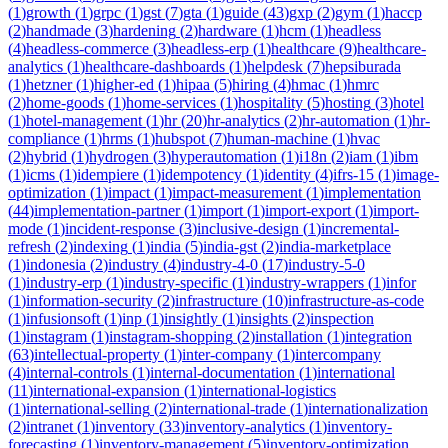
(
1
)
growth
(
1
)
grpc
(
1
)
gst
(
7
)
gta
(
1
)
guide
(
43
)
gxp
(
2
)
gym
(
1
)
haccp
(
2
)
handmade
(
3
)
hardening
(
2
)
hardware
(
1
)
hcm
(
1
)
headless
(
4
)
headless-commerce
(
3
)
headless-erp
(
1
)
healthcare
(
9
)
healthcare-
analytics
(
1
)
healthcare-dashboards
(
1
)
helpdesk
(
7
)
hepsiburada
(
1
)
hetzner
(
1
)
higher-ed
(
1
)
hipaa
(
5
)
hiring
(
4
)
hmac
(
1
)
hmrc
(
2
)
home-goods
(
1
)
home-services
(
1
)
hospitality
(
5
)
hosting
(
3
)
hotel
(
1
)
hotel-management
(
1
)
hr
(
20
)
hr-analytics
(
2
)
hr-automation
(
1
)
hr-
compliance
(
1
)
hrms
(
1
)
hubspot
(
7
)
human-machine
(
1
)
hvac
(
2
)
hybrid
(
1
)
hydrogen
(
3
)
hyperautomation
(
1
)
i18n
(
2
)
iam
(
1
)
ibm
(
1
)
icms
(
1
)
idempiere
(
1
)
idempotency
(
1
)
identity
(
4
)
ifrs-15
(
1
)
image-
optimization
(
1
)
impact
(
1
)
impact-measurement
(
1
)
implementation
(
44
)
implementation-partner
(
1
)
import
(
1
)
import-export
(
1
)
import-
mode
(
1
)
incident-response
(
3
)
inclusive-design
(
1
)
incremental-
refresh
(
2
)
indexing
(
1
)
india
(
5
)
india-gst
(
2
)
india-marketplace
(
1
)
indonesia
(
2
)
industry
(
4
)
industry-4-0
(
17
)
industry-5-0
(
1
)
industry-erp
(
1
)
industry-specific
(
1
)
industry-wrappers
(
1
)
infor
(
1
)
information-security
(
2
)
infrastructure
(
10
)
infrastructure-as-code
(
1
)
infusionsoft
(
1
)
inp
(
1
)
insightly
(
1
)
insights
(
2
)
inspection
(
1
)
instagram
(
1
)
instagram-shopping
(
2
)
installation
(
1
)
integration
(
63
)
intellectual-property
(
1
)
inter-company
(
1
)
intercompany
(
4
)
internal-controls
(
1
)
internal-documentation
(
1
)
international
(
11
)
international-expansion
(
1
)
international-logistics
(
1
)
international-selling
(
2
)
international-trade
(
1
)
internationalization
(
2
)
intranet
(
1
)
inventory
(
33
)
inventory-analytics
(
1
)
inventory-
forecasting
(
1
)
inventory-management
(
5
)
inventory-optimization