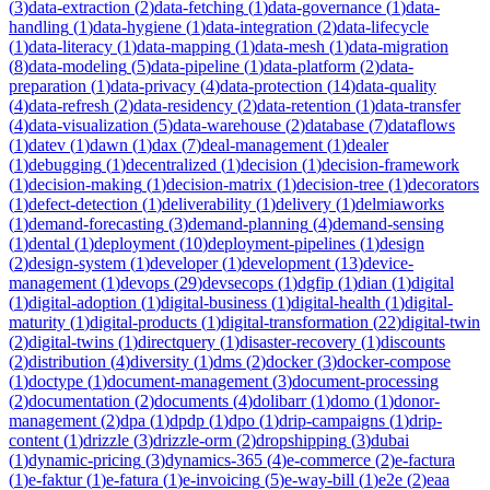
(
3
)
data-extraction
(
2
)
data-fetching
(
1
)
data-governance
(
1
)
data-
handling
(
1
)
data-hygiene
(
1
)
data-integration
(
2
)
data-lifecycle
(
1
)
data-literacy
(
1
)
data-mapping
(
1
)
data-mesh
(
1
)
data-migration
(
8
)
data-modeling
(
5
)
data-pipeline
(
1
)
data-platform
(
2
)
data-
preparation
(
1
)
data-privacy
(
4
)
data-protection
(
14
)
data-quality
(
4
)
data-refresh
(
2
)
data-residency
(
2
)
data-retention
(
1
)
data-transfer
(
4
)
data-visualization
(
5
)
data-warehouse
(
2
)
database
(
7
)
dataflows
(
1
)
datev
(
1
)
dawn
(
1
)
dax
(
7
)
deal-management
(
1
)
dealer
(
1
)
debugging
(
1
)
decentralized
(
1
)
decision
(
1
)
decision-framework
(
1
)
decision-making
(
1
)
decision-matrix
(
1
)
decision-tree
(
1
)
decorators
(
1
)
defect-detection
(
1
)
deliverability
(
1
)
delivery
(
1
)
delmiaworks
(
1
)
demand-forecasting
(
3
)
demand-planning
(
4
)
demand-sensing
(
1
)
dental
(
1
)
deployment
(
10
)
deployment-pipelines
(
1
)
design
(
2
)
design-system
(
1
)
developer
(
1
)
development
(
13
)
device-
management
(
1
)
devops
(
29
)
devsecops
(
1
)
dgfip
(
1
)
dian
(
1
)
digital
(
1
)
digital-adoption
(
1
)
digital-business
(
1
)
digital-health
(
1
)
digital-
maturity
(
1
)
digital-products
(
1
)
digital-transformation
(
22
)
digital-twin
(
2
)
digital-twins
(
1
)
directquery
(
1
)
disaster-recovery
(
1
)
discounts
(
2
)
distribution
(
4
)
diversity
(
1
)
dms
(
2
)
docker
(
3
)
docker-compose
(
1
)
doctype
(
1
)
document-management
(
3
)
document-processing
(
2
)
documentation
(
2
)
documents
(
4
)
dolibarr
(
1
)
domo
(
1
)
donor-
management
(
2
)
dpa
(
1
)
dpdp
(
1
)
dpo
(
1
)
drip-campaigns
(
1
)
drip-
content
(
1
)
drizzle
(
3
)
drizzle-orm
(
2
)
dropshipping
(
3
)
dubai
(
1
)
dynamic-pricing
(
3
)
dynamics-365
(
4
)
e-commerce
(
2
)
e-factura
(
1
)
e-faktur
(
1
)
e-fatura
(
1
)
e-invoicing
(
5
)
e-way-bill
(
1
)
e2e
(
2
)
eaa