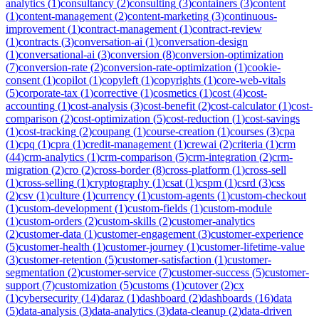
analytics
(
1
)
consultancy
(
2
)
consulting
(
3
)
containers
(
3
)
content
(
1
)
content-management
(
2
)
content-marketing
(
3
)
continuous-
improvement
(
1
)
contract-management
(
1
)
contract-review
(
1
)
contracts
(
3
)
conversation-ai
(
1
)
conversation-design
(
1
)
conversational-ai
(
3
)
conversion
(
8
)
conversion-optimization
(
7
)
conversion-rate
(
2
)
conversion-rate-optimization
(
1
)
cookie-
consent
(
1
)
copilot
(
1
)
copyleft
(
1
)
copyrights
(
1
)
core-web-vitals
(
5
)
corporate-tax
(
1
)
corrective
(
1
)
cosmetics
(
1
)
cost
(
4
)
cost-
accounting
(
1
)
cost-analysis
(
3
)
cost-benefit
(
2
)
cost-calculator
(
1
)
cost-
comparison
(
2
)
cost-optimization
(
5
)
cost-reduction
(
1
)
cost-savings
(
1
)
cost-tracking
(
2
)
coupang
(
1
)
course-creation
(
1
)
courses
(
3
)
cpa
(
1
)
cpq
(
1
)
cpra
(
1
)
credit-management
(
1
)
crewai
(
2
)
criteria
(
1
)
crm
(
44
)
crm-analytics
(
1
)
crm-comparison
(
5
)
crm-integration
(
2
)
crm-
migration
(
2
)
cro
(
2
)
cross-border
(
8
)
cross-platform
(
1
)
cross-sell
(
1
)
cross-selling
(
1
)
cryptography
(
1
)
csat
(
1
)
cspm
(
1
)
csrd
(
3
)
css
(
2
)
csv
(
1
)
culture
(
1
)
currency
(
1
)
custom-agents
(
1
)
custom-checkout
(
1
)
custom-development
(
1
)
custom-fields
(
1
)
custom-module
(
1
)
custom-orders
(
2
)
custom-skills
(
2
)
customer-analytics
(
2
)
customer-data
(
1
)
customer-engagement
(
3
)
customer-experience
(
5
)
customer-health
(
1
)
customer-journey
(
1
)
customer-lifetime-value
(
3
)
customer-retention
(
5
)
customer-satisfaction
(
1
)
customer-
segmentation
(
2
)
customer-service
(
7
)
customer-success
(
5
)
customer-
support
(
7
)
customization
(
5
)
customs
(
1
)
cutover
(
2
)
cx
(
1
)
cybersecurity
(
14
)
daraz
(
1
)
dashboard
(
2
)
dashboards
(
16
)
data
(
5
)
data-analysis
(
3
)
data-analytics
(
3
)
data-cleanup
(
2
)
data-driven