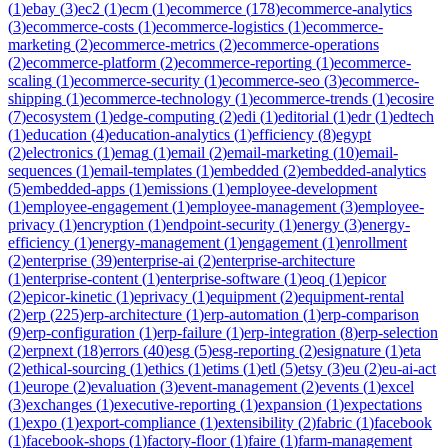
(
1
)
ebay
(
3
)
ec2
(
1
)
ecm
(
1
)
ecommerce
(
178
)
ecommerce-analytics
(
3
)
ecommerce-costs
(
1
)
ecommerce-logistics
(
1
)
ecommerce-
marketing
(
2
)
ecommerce-metrics
(
2
)
ecommerce-operations
(
2
)
ecommerce-platform
(
2
)
ecommerce-reporting
(
1
)
ecommerce-
scaling
(
1
)
ecommerce-security
(
1
)
ecommerce-seo
(
3
)
ecommerce-
shipping
(
1
)
ecommerce-technology
(
1
)
ecommerce-trends
(
1
)
ecosire
(
7
)
ecosystem
(
1
)
edge-computing
(
2
)
edi
(
1
)
editorial
(
1
)
edr
(
1
)
edtech
(
1
)
education
(
4
)
education-analytics
(
1
)
efficiency
(
8
)
egypt
(
2
)
electronics
(
1
)
emag
(
1
)
email
(
2
)
email-marketing
(
10
)
email-
sequences
(
1
)
email-templates
(
1
)
embedded
(
2
)
embedded-analytics
(
5
)
embedded-apps
(
1
)
emissions
(
1
)
employee-development
(
1
)
employee-engagement
(
1
)
employee-management
(
3
)
employee-
privacy
(
1
)
encryption
(
1
)
endpoint-security
(
1
)
energy
(
3
)
energy-
efficiency
(
1
)
energy-management
(
1
)
engagement
(
1
)
enrollment
(
2
)
enterprise
(
39
)
enterprise-ai
(
2
)
enterprise-architecture
(
1
)
enterprise-content
(
1
)
enterprise-software
(
1
)
eoq
(
1
)
epicor
(
2
)
epicor-kinetic
(
1
)
eprivacy
(
1
)
equipment
(
2
)
equipment-rental
(
2
)
erp
(
225
)
erp-architecture
(
1
)
erp-automation
(
1
)
erp-comparison
(
9
)
erp-configuration
(
1
)
erp-failure
(
1
)
erp-integration
(
8
)
erp-selection
(
2
)
erpnext
(
18
)
errors
(
40
)
esg
(
5
)
esg-reporting
(
2
)
esignature
(
1
)
eta
(
2
)
ethical-sourcing
(
1
)
ethics
(
1
)
etims
(
1
)
etl
(
5
)
etsy
(
3
)
eu
(
2
)
eu-ai-act
(
1
)
europe
(
2
)
evaluation
(
3
)
event-management
(
2
)
events
(
1
)
excel
(
3
)
exchanges
(
1
)
executive-reporting
(
1
)
expansion
(
1
)
expectations
(
1
)
expo
(
1
)
export-compliance
(
1
)
extensibility
(
2
)
fabric
(
1
)
facebook
(
1
)
facebook-shops
(
1
)
factory-floor
(
1
)
faire
(
1
)
farm-management