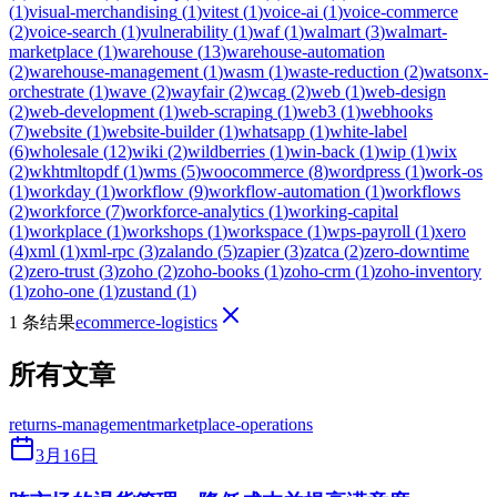
(
1
)
visual-merchandising
(
1
)
vitest
(
1
)
voice-ai
(
1
)
voice-commerce
(
2
)
voice-search
(
1
)
vulnerability
(
1
)
waf
(
1
)
walmart
(
3
)
walmart-
marketplace
(
1
)
warehouse
(
13
)
warehouse-automation
(
2
)
warehouse-management
(
1
)
wasm
(
1
)
waste-reduction
(
2
)
watsonx-
orchestrate
(
1
)
wave
(
2
)
wayfair
(
2
)
wcag
(
2
)
web
(
1
)
web-design
(
2
)
web-development
(
1
)
web-scraping
(
1
)
web3
(
1
)
webhooks
(
7
)
website
(
1
)
website-builder
(
1
)
whatsapp
(
1
)
white-label
(
6
)
wholesale
(
12
)
wiki
(
2
)
wildberries
(
1
)
win-back
(
1
)
wip
(
1
)
wix
(
2
)
wkhtmltopdf
(
1
)
wms
(
5
)
woocommerce
(
8
)
wordpress
(
1
)
work-os
(
1
)
workday
(
1
)
workflow
(
9
)
workflow-automation
(
1
)
workflows
(
2
)
workforce
(
7
)
workforce-analytics
(
1
)
working-capital
(
1
)
workplace
(
1
)
workshops
(
1
)
workspace
(
1
)
wps-payroll
(
1
)
xero
(
4
)
xml
(
1
)
xml-rpc
(
3
)
zalando
(
5
)
zapier
(
3
)
zatca
(
2
)
zero-downtime
(
2
)
zero-trust
(
3
)
zoho
(
2
)
zoho-books
(
1
)
zoho-crm
(
1
)
zoho-inventory
(
1
)
zoho-one
(
1
)
zustand
(
1
)
1 条结果
ecommerce-logistics
所有文章
returns-management
marketplace-operations
3月16日