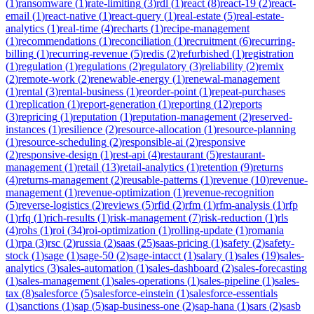
(
1
)
ransomware
(
1
)
rate-limiting
(
3
)
rdl
(
1
)
react
(
8
)
react-19
(
2
)
react-
email
(
1
)
react-native
(
1
)
react-query
(
1
)
real-estate
(
5
)
real-estate-
analytics
(
1
)
real-time
(
4
)
recharts
(
1
)
recipe-management
(
1
)
recommendations
(
1
)
reconciliation
(
1
)
recruitment
(
6
)
recurring-
billing
(
1
)
recurring-revenue
(
5
)
redis
(
2
)
refurbished
(
1
)
registration
(
1
)
regulation
(
1
)
regulations
(
2
)
regulatory
(
3
)
reliability
(
2
)
remix
(
2
)
remote-work
(
2
)
renewable-energy
(
1
)
renewal-management
(
1
)
rental
(
3
)
rental-business
(
1
)
reorder-point
(
1
)
repeat-purchases
(
1
)
replication
(
1
)
report-generation
(
1
)
reporting
(
12
)
reports
(
3
)
repricing
(
1
)
reputation
(
1
)
reputation-management
(
2
)
reserved-
instances
(
1
)
resilience
(
2
)
resource-allocation
(
1
)
resource-planning
(
1
)
resource-scheduling
(
2
)
responsible-ai
(
2
)
responsive
(
2
)
responsive-design
(
1
)
rest-api
(
4
)
restaurant
(
5
)
restaurant-
management
(
1
)
retail
(
13
)
retail-analytics
(
1
)
retention
(
9
)
returns
(
4
)
returns-management
(
2
)
reusable-patterns
(
1
)
revenue
(
10
)
revenue-
management
(
1
)
revenue-optimization
(
1
)
revenue-recognition
(
5
)
reverse-logistics
(
2
)
reviews
(
5
)
rfid
(
2
)
rfm
(
1
)
rfm-analysis
(
1
)
rfp
(
1
)
rfq
(
1
)
rich-results
(
1
)
risk-management
(
7
)
risk-reduction
(
1
)
rls
(
4
)
rohs
(
1
)
roi
(
34
)
roi-optimization
(
1
)
rolling-update
(
1
)
romania
(
1
)
rpa
(
3
)
rsc
(
2
)
russia
(
2
)
saas
(
25
)
saas-pricing
(
1
)
safety
(
2
)
safety-
stock
(
1
)
sage
(
1
)
sage-50
(
2
)
sage-intacct
(
1
)
salary
(
1
)
sales
(
19
)
sales-
analytics
(
3
)
sales-automation
(
1
)
sales-dashboard
(
2
)
sales-forecasting
(
1
)
sales-management
(
1
)
sales-operations
(
1
)
sales-pipeline
(
1
)
sales-
tax
(
8
)
salesforce
(
5
)
salesforce-einstein
(
1
)
salesforce-essentials
(
1
)
sanctions
(
1
)
sap
(
5
)
sap-business-one
(
2
)
sap-hana
(
1
)
sars
(
2
)
sasb