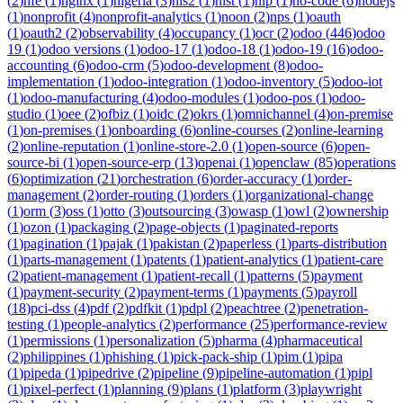
(
2
)
nfe
(
1
)
nginx
(
1
)
nigeria
(
3
)
nis2
(
1
)
nist
(
1
)
nlp
(
1
)
no-code
(
6
)
nodejs
(
1
)
nonprofit
(
4
)
nonprofit-analytics
(
1
)
noon
(
2
)
nps
(
1
)
oauth
(
1
)
oauth2
(
2
)
observability
(
4
)
occupancy
(
1
)
ocr
(
2
)
odoo
(
446
)
odoo
19
(
1
)
odoo versions
(
1
)
odoo-17
(
1
)
odoo-18
(
1
)
odoo-19
(
16
)
odoo-
accounting
(
6
)
odoo-crm
(
5
)
odoo-development
(
8
)
odoo-
implementation
(
1
)
odoo-integration
(
1
)
odoo-inventory
(
5
)
odoo-iot
(
1
)
odoo-manufacturing
(
4
)
odoo-modules
(
1
)
odoo-pos
(
1
)
odoo-
studio
(
1
)
oee
(
2
)
ofbiz
(
1
)
oidc
(
2
)
okrs
(
1
)
omnichannel
(
4
)
on-premise
(
1
)
on-premises
(
1
)
onboarding
(
6
)
online-courses
(
2
)
online-learning
(
2
)
online-reputation
(
1
)
online-store-2.0
(
1
)
open-source
(
6
)
open-
source-bi
(
1
)
open-source-erp
(
13
)
openai
(
1
)
openclaw
(
85
)
operations
(
6
)
optimization
(
21
)
orchestration
(
6
)
order-accuracy
(
1
)
order-
management
(
2
)
order-routing
(
1
)
orders
(
1
)
organizational-change
(
1
)
orm
(
3
)
oss
(
1
)
otto
(
3
)
outsourcing
(
3
)
owasp
(
1
)
owl
(
2
)
ownership
(
1
)
ozon
(
1
)
packaging
(
2
)
page-objects
(
1
)
paginated-reports
(
1
)
pagination
(
1
)
pajak
(
1
)
pakistan
(
2
)
paperless
(
1
)
parts-distribution
(
1
)
parts-management
(
1
)
patents
(
1
)
patient-analytics
(
1
)
patient-care
(
2
)
patient-management
(
1
)
patient-recall
(
1
)
patterns
(
5
)
payment
(
1
)
payment-security
(
2
)
payment-terms
(
1
)
payments
(
5
)
payroll
(
18
)
pci-dss
(
4
)
pdf
(
2
)
pdfkit
(
1
)
pdpl
(
2
)
peachtree
(
2
)
penetration-
testing
(
1
)
people-analytics
(
2
)
performance
(
25
)
performance-review
(
1
)
permissions
(
1
)
personalization
(
5
)
pharma
(
4
)
pharmaceutical
(
2
)
philippines
(
1
)
phishing
(
1
)
pick-pack-ship
(
1
)
pim
(
1
)
pipa
(
1
)
pipeda
(
1
)
pipedrive
(
2
)
pipeline
(
9
)
pipeline-automation
(
1
)
pipl
(
1
)
pixel-perfect
(
1
)
planning
(
9
)
plans
(
1
)
platform
(
3
)
playwright