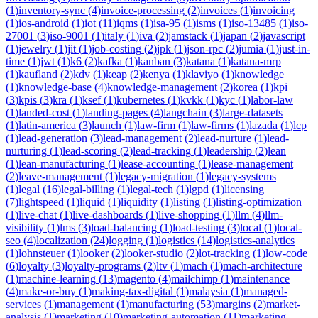
(
1
)
inventory-sync
(
4
)
invoice-processing
(
2
)
invoices
(
1
)
invoicing
(
1
)
ios-android
(
1
)
iot
(
11
)
iqms
(
1
)
isa-95
(
1
)
isms
(
1
)
iso-13485
(
1
)
iso-
27001
(
3
)
iso-9001
(
1
)
italy
(
1
)
iva
(
2
)
jamstack
(
1
)
japan
(
2
)
javascript
(
1
)
jewelry
(
1
)
jit
(
1
)
job-costing
(
2
)
jpk
(
1
)
json-rpc
(
2
)
jumia
(
1
)
just-in-
time
(
1
)
jwt
(
1
)
k6
(
2
)
kafka
(
1
)
kanban
(
3
)
katana
(
1
)
katana-mrp
(
1
)
kaufland
(
2
)
kdv
(
1
)
keap
(
2
)
kenya
(
1
)
klaviyo
(
1
)
knowledge
(
1
)
knowledge-base
(
4
)
knowledge-management
(
2
)
korea
(
1
)
kpi
(
3
)
kpis
(
3
)
kra
(
1
)
ksef
(
1
)
kubernetes
(
1
)
kvkk
(
1
)
kyc
(
1
)
labor-law
(
1
)
landed-cost
(
1
)
landing-pages
(
4
)
langchain
(
3
)
large-datasets
(
1
)
latin-america
(
3
)
launch
(
1
)
law-firm
(
1
)
law-firms
(
1
)
lazada
(
1
)
lcp
(
1
)
lead-generation
(
3
)
lead-management
(
2
)
lead-nurture
(
1
)
lead-
nurturing
(
1
)
lead-scoring
(
2
)
lead-tracking
(
1
)
leadership
(
2
)
lean
(
1
)
lean-manufacturing
(
1
)
lease-accounting
(
1
)
lease-management
(
2
)
leave-management
(
1
)
legacy-migration
(
1
)
legacy-systems
(
1
)
legal
(
16
)
legal-billing
(
1
)
legal-tech
(
1
)
lgpd
(
1
)
licensing
(
7
)
lightspeed
(
1
)
liquid
(
1
)
liquidity
(
1
)
listing
(
1
)
listing-optimization
(
1
)
live-chat
(
1
)
live-dashboards
(
1
)
live-shopping
(
1
)
llm
(
4
)
llm-
visibility
(
1
)
lms
(
3
)
load-balancing
(
1
)
load-testing
(
3
)
local
(
1
)
local-
seo
(
4
)
localization
(
24
)
logging
(
1
)
logistics
(
14
)
logistics-analytics
(
1
)
lohnsteuer
(
1
)
looker
(
2
)
looker-studio
(
2
)
lot-tracking
(
1
)
low-code
(
6
)
loyalty
(
3
)
loyalty-programs
(
2
)
ltv
(
1
)
mach
(
1
)
mach-architecture
(
1
)
machine-learning
(
13
)
magento
(
4
)
mailchimp
(
1
)
maintenance
(
4
)
make-or-buy
(
1
)
making-tax-digital
(
1
)
malaysia
(
1
)
managed-
services
(
1
)
management
(
1
)
manufacturing
(
53
)
margins
(
2
)
market-
analysis
(
1
)
marketing
(
10
)
marketing-automation
(
11
)
marketing-