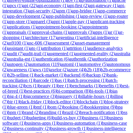
(
1
)
answer-engine-optimization
(
1
)
aov
(
1
)
ap-automation
(
1
)
apache
(
1
)
apcs
(
1
)
api
(
22
)
api-economy
(
1
)
api-first
(
2
)
api-gateway
(
1
)
api-
integration
(
3
)
api-security
(
2
)
apm
(
1
)
app-bridge
(
1
)
app-commerce
(
1
)
app-development
(
2
)
app-publishing
(
1
)
app-review
(
1
)
app-router
(
1
)
app-store
(
1
)
apparel
(
3
)
appi
(
1
)
apple-pay
(
1
)
applicant-tracking
(
1
)
applications
(
1
)
appointment-booking
(
2
)
appointments
(
1
)
appraisals
(
1
)
approval-chains
(
1
)
approvals
(
3
)
apps
(
1
)
ar
(
1
)
ar-
shopping
(
1
)
architecture
(
17
)
argentina
(
1
)
artificial-intelligence
(
2
)
as9100
(
1
)
asc-606
(
3
)
assessment
(
2
)
asset-management
(
4
)
assistant
(
1
)
ato
(
1
)
attribution
(
1
)
attrition
(
1
)
audience-analytics
(
1
)
audit
(
7
)
audit-trail
(
1
)
augmented
(
1
)
augmented-reality
(
2
)
australia
(
2
)
australia-gst
(
1
)
authentication
(
6
)
authentik
(
2
)
authorization
(
3
)
autogen
(
2
)
automation
(
119
)
automl
(
1
)
automotive
(
5
)
autonomous
(
2
)
awareness
(
1
)
aws
(
10
)
axelor
(
2
)
azure
(
4
)
b2b
(
18
)
b2b-ecommerce
(
1
)
b2b-selling
(
1
)
back-market
(
1
)
backend
(
6
)
backup
(
2
)
bank-
reconciliation
(
1
)
barcode
(
1
)
bas
(
1
)
batch-processing
(
1
)
batch-
tracking
(
2
)
bcrs
(
1
)
beauty
(
1
)
bee
(
1
)
benchmarks
(
1
)
benefits
(
1
)
best-
of-breed
(
1
)
best-practices
(
6
)
bi-comparison
(
8
)
bi-tools
(
1
)
bias
(
1
)
big-4
(
1
)
bigcommerce
(
3
)
bigquery
(
1
)
billable-hours
(
1
)
billing
(
7
)
bir
(
1
)
black-friday
(
1
)
block-editor
(
1
)
blockchain
(
1
)
blog-strategy
(
1
)
blue-green
(
1
)
bmf
(
1
)
bom
(
2
)
booking
(
5
)
bookkeeping
(
9
)
bpa
(
1
)
bpm
(
1
)
brand
(
2
)
branding
(
1
)
brazil
(
2
)
breach-notification
(
1
)
bss
(
1
)
budget
(
3
)
budgeting
(
6
)
build-vs-buy
(
3
)
business
(
13
)
business
software
(
1
)
business-apps
(
1
)
business-automation
(
1
)
business-case
(
2
)
business-continuity
(
2
)
business-growth
(
1
)
business-intelligence