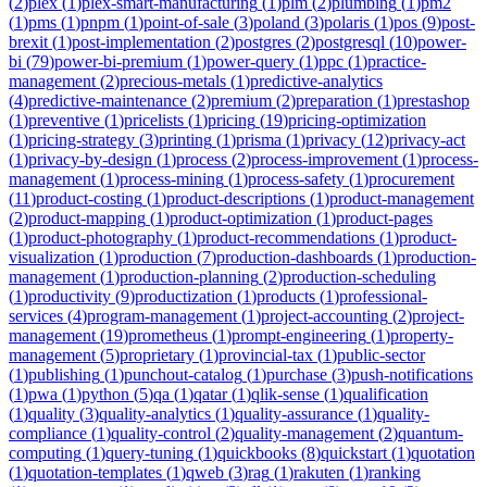
(
2
)
plex
(
1
)
plex-smart-manufacturing
(
1
)
plm
(
2
)
plumbing
(
1
)
pm2
(
1
)
pms
(
1
)
pnpm
(
1
)
point-of-sale
(
3
)
poland
(
3
)
polaris
(
1
)
pos
(
9
)
post-
brexit
(
1
)
post-implementation
(
2
)
postgres
(
2
)
postgresql
(
10
)
power-
bi
(
79
)
power-bi-premium
(
1
)
power-query
(
1
)
ppc
(
1
)
practice-
management
(
2
)
precious-metals
(
1
)
predictive-analytics
(
4
)
predictive-maintenance
(
2
)
premium
(
2
)
preparation
(
1
)
prestashop
(
1
)
preventive
(
1
)
pricelists
(
1
)
pricing
(
19
)
pricing-optimization
(
1
)
pricing-strategy
(
3
)
printing
(
1
)
prisma
(
1
)
privacy
(
12
)
privacy-act
(
1
)
privacy-by-design
(
1
)
process
(
2
)
process-improvement
(
1
)
process-
management
(
1
)
process-mining
(
1
)
process-safety
(
1
)
procurement
(
11
)
product-costing
(
1
)
product-descriptions
(
1
)
product-management
(
2
)
product-mapping
(
1
)
product-optimization
(
1
)
product-pages
(
1
)
product-photography
(
1
)
product-recommendations
(
1
)
product-
visualization
(
1
)
production
(
7
)
production-dashboards
(
1
)
production-
management
(
1
)
production-planning
(
2
)
production-scheduling
(
1
)
productivity
(
9
)
productization
(
1
)
products
(
1
)
professional-
services
(
4
)
program-management
(
1
)
project-accounting
(
2
)
project-
management
(
19
)
prometheus
(
1
)
prompt-engineering
(
1
)
property-
management
(
5
)
proprietary
(
1
)
provincial-tax
(
1
)
public-sector
(
1
)
publishing
(
1
)
punchout-catalog
(
1
)
purchase
(
3
)
push-notifications
(
1
)
pwa
(
1
)
python
(
5
)
qa
(
1
)
qatar
(
1
)
qlik-sense
(
1
)
qualification
(
1
)
quality
(
3
)
quality-analytics
(
1
)
quality-assurance
(
1
)
quality-
compliance
(
1
)
quality-control
(
2
)
quality-management
(
2
)
quantum-
computing
(
1
)
query-tuning
(
1
)
quickbooks
(
8
)
quickstart
(
1
)
quotation
(
1
)
quotation-templates
(
1
)
qweb
(
3
)
rag
(
1
)
rakuten
(
1
)
ranking