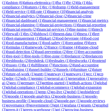
(
1
)
fashion
(
6
)
fattura-elettronica
(
1
)
fba
(
1
)
fbr
(
2
)
fda
(
1
)
fda-
compliance
(
3
)
features
(
1
)
fec
(
1
)
fedramp
(
1
)
field-management
(
1
)
field-service
(
1
)
fill-rate
(
1
)
finance
(
10
)
financial-analysis
(
2
)
financial-analytics
(
2
)
financial-close
(
2
)
financial-crime
(
1
)
financial-dashboard
(
1
)
financial-management
(
1
)
financial-metrics
(
1
)
financial-planning
(
1
)
financial-projections
(
1
)
financial-reporting
(
4
)
financial-reports
(
2
)
financial-services
(
3
)
fine-tuning
(
1
)
fintech
(
3
)
firewall
(
1
)
firs
(
2
)
fishbowl
(
1
)
fitment-data
(
1
)
fitness
(
1
)
fleet
(
1
)
fleet-management
(
1
)
flipkart
(
2
)
food-beverage
(
4
)
food-cost
(
1
)
food-manufacturing
(
1
)
food-safety
(
1
)
forecasting
(
9
)
forex
(
1
)
formulas
(
1
)
framework
(
2
)
france
(
1
)
frappe
(
4
)
frappe-cloud
(
1
)
fraud-detection
(
2
)
fraud-prevention
(
2
)
free
(
1
)
free-accounting
(
1
)
free-tool
(
1
)
free-tools
(
1
)
free-zone
(
1
)
freelancer
(
2
)
freelancers
(
1
)
freshbooks
(
2
)
freshdesk
(
1
)
freshsales
(
1
)
freshworks
(
1
)
frontend
(
3
)
fruugo
(
1
)
fta
(
1
)
fulfillment
(
7
)
functions
(
2
)
fund-accounting
(
2
)
fundraising
(
1
)
funnel-builder
(
2
)
funnels
(
4
)
furniture
(
2
)
future
(
3
)
future-of-work
(
1
)
gantt
(
1
)
gateway
(
1
)
gateways
(
1
)
gcc
(
1
)
gcp
(
2
)
gdpr
(
12
)
gds
(
1
)
gemini
(
1
)
general-ai
(
1
)
generation
(
1
)
generative-
ai
(
2
)
geo
(
1
)
germany
(
23
)
getting-started
(
1
)
github-actions
(
3
)
global
(
3
)
global-compliance
(
1
)
global-ecommerce
(
1
)
global-expansion
(
1
)
global-operations
(
1
)
gmp
(
2
)
go-live
(
2
)
gobd
(
1
)
gohighlevel
(
76
)
google
(
1
)
google-analytics
(
2
)
google-business
(
1
)
google-
business-profile
(
1
)
google-cloud
(
2
)
google-pay
(
1
)
google-reviews
(
1
)
governance
(
8
)
government
(
3
)
gpt
(
1
)
grafana
(
1
)
grants
(
2
)
graphql
(
3
)
green-it
(
1
)
green-warehouse
(
1
)
gri
(
2
)
growing-business