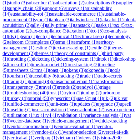
(
1
)
studio
(
3
)
subscriber
(
1
)
subscription
(
2
)
subscriptions
(
6
)
supplier
(
1
)
supply-chain
(
28
)
support
(
6
)
surveys
(
1
)
sustainability
(
14
)
sustainability-roi
(
1
)
sustainable-ecommerce
(
1
)
sustainable-
procurement
(
1
)
sync
(
1
)
tableau
(
3
)
tailwind-css
(
1
)
takealot
(
1
)
talent-
acquisition
(
2
)
tally
(
4
)
tally-prime
(
1
)
tanstack
(
1
)
tasks
(
1
)
tax
(
5
)
tax-
automation
(
2
)
tax-compliance
(
3
)
taxation
(
1
)
tco
(
5
)
tco-analysis
(
1
)
tds
(
1
)
team
(
1
)
tech
(
1
)
technical
(
1
)
technical-seo
(
4
)
technology
(
2
)
telecom
(
3
)
templates
(
3
)
temu
(
1
)
terraform
(
1
)
territory-
management
(
1
)
testing
(
7
)
text-messaging
(
1
)
textile
(
2
)
theme-
development
(
2
)
themes
(
1
)
theory-of-constraints
(
1
)
third-party
(
1
)
throttling
(
1
)
ticketing
(
1
)
ticketing-system
(
1
)
tiktok
(
1
)
tiktok-shop
(
4
)
time-off
(
1
)
time-to-market
(
1
)
time-tracking
(
2
)
timeline
(
5
)
timesheets
(
2
)
tms
(
1
)
toast
(
1
)
tokens
(
3
)
tokopedia
(
1
)
tools
(
1
)
tourism
(
1
)
traceability
(
6
)
tracking
(
2
)
trade
(
1
)
trade-secrets
(
1
)
trading
(
1
)
training
(
8
)
transactional-email
(
1
)
transformation
(
1
)
transparency
(
3
)
travel
(
3
)
trends
(
2
)
trendyol
(
1
)
triage
(
1
)
troubleshooting
(
40
)
trust
(
1
)
tryton
(
1
)
tuning
(
2
)
turborepo
(
1
)
turkey
(
4
)
tutorial
(
50
)
typescript
(
4
)
uae
(
3
)
uat
(
1
)
uk
(
2
)
uk-vat
(
1
)
unified-commerce
(
1
)
unit-tests
(
1
)
updates
(
1
)
upgrade
(
3
)
upsell
(
1
)
upselling
(
1
)
user-acquisition
(
1
)
user-adoption
(
2
)
user-experience
(
3
)
utilization
(
1
)
ux
(
1
)
v4
(
1
)
validation
(
1
)
variance-analysis
(
1
)
vat
(
16
)
vector-database
(
1
)
vehicle-management
(
1
)
vehicle-tracking
(
1
)
vendor-coordination
(
1
)
vendor-evaluation
(
1
)
vendor-
management
(
4
)
vendor-risk
(
1
)
vendor-selection
(
2
)
vercel-ai-sdk
(
1
)
vertical-ai
(
1
)
vertipaq
(
1
)
vietnam
(
1
)
views
(
1
)
vision-2030