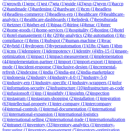
(
1
)
growth
(
1
)
grpc
(
1
)
gst
(
7
)
gta
(
1
)
guide
(
43
)
gxp
(
2
)
gym
(
1
)
haccp
(
2
)
handmade
(
3
)
hardening
(
2
)
hardware
(
1
)
hcm
(
1
)
headless
(
4
)
headless-commerce
(
3
)
headless-erp
(
1
)
healthcare
(
9
)
healthcare-
analytics
(
1
)
healthcare-dashboards
(
1
)
helpdesk
(
7
)
hepsiburada
(
1
)
hetzner
(
1
)
higher-ed
(
1
)
hipaa
(
5
)
hiring
(
4
)
hmac
(
1
)
hmrc
(
2
)
home-goods
(
1
)
home-services
(
1
)
hospitality
(
5
)
hosting
(
3
)
hotel
(
1
)
hotel-management
(
1
)
hr
(
20
)
hr-analytics
(
2
)
hr-automation
(
1
)
hr-
compliance
(
1
)
hrms
(
1
)
hubspot
(
7
)
human-machine
(
1
)
hvac
(
2
)
hybrid
(
1
)
hydrogen
(
3
)
hyperautomation
(
1
)
i18n
(
2
)
iam
(
1
)
ibm
(
1
)
icms
(
1
)
idempiere
(
1
)
idempotency
(
1
)
identity
(
4
)
ifrs-15
(
1
)
image-
optimization
(
1
)
impact
(
1
)
impact-measurement
(
1
)
implementation
(
44
)
implementation-partner
(
1
)
import
(
1
)
import-export
(
1
)
import-
mode
(
1
)
incident-response
(
3
)
inclusive-design
(
1
)
incremental-
refresh
(
2
)
indexing
(
1
)
india
(
5
)
india-gst
(
2
)
india-marketplace
(
1
)
indonesia
(
2
)
industry
(
4
)
industry-4-0
(
17
)
industry-5-0
(
1
)
industry-erp
(
1
)
industry-specific
(
1
)
industry-wrappers
(
1
)
infor
(
1
)
information-security
(
2
)
infrastructure
(
10
)
infrastructure-as-code
(
1
)
infusionsoft
(
1
)
inp
(
1
)
insightly
(
1
)
insights
(
2
)
inspection
(
1
)
instagram
(
1
)
instagram-shopping
(
2
)
installation
(
1
)
integration
(
63
)
intellectual-property
(
1
)
inter-company
(
1
)
intercompany
(
4
)
internal-controls
(
1
)
internal-documentation
(
1
)
international
(
11
)
international-expansion
(
1
)
international-logistics
(
1
)
international-selling
(
2
)
international-trade
(
1
)
internationalization
(
2
)
intranet
(
1
)
inventory
(
33
)
inventory-analytics
(
1
)
inventory-
forecasting
(
1
)
inventory-management
(
5
)
inventory-optimization