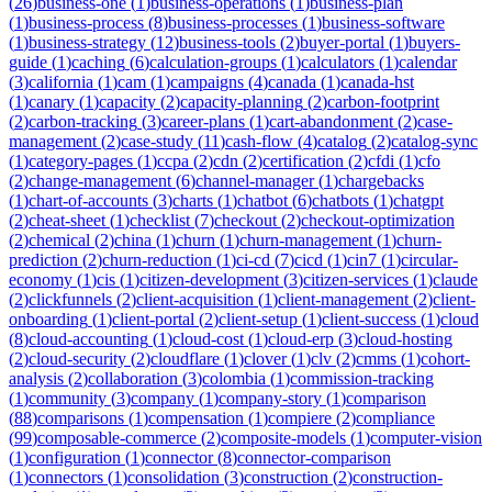
(
26
)
business-one
(
1
)
business-operations
(
1
)
business-plan
(
1
)
business-process
(
8
)
business-processes
(
1
)
business-software
(
1
)
business-strategy
(
12
)
business-tools
(
2
)
buyer-portal
(
1
)
buyers-
guide
(
1
)
caching
(
6
)
calculation-groups
(
1
)
calculators
(
1
)
calendar
(
3
)
california
(
1
)
cam
(
1
)
campaigns
(
4
)
canada
(
1
)
canada-hst
(
1
)
canary
(
1
)
capacity
(
2
)
capacity-planning
(
2
)
carbon-footprint
(
2
)
carbon-tracking
(
3
)
career-plans
(
1
)
cart-abandonment
(
2
)
case-
management
(
2
)
case-study
(
11
)
cash-flow
(
4
)
catalog
(
2
)
catalog-sync
(
1
)
category-pages
(
1
)
ccpa
(
2
)
cdn
(
2
)
certification
(
2
)
cfdi
(
1
)
cfo
(
2
)
change-management
(
6
)
channel-manager
(
1
)
chargebacks
(
1
)
chart-of-accounts
(
3
)
charts
(
1
)
chatbot
(
6
)
chatbots
(
1
)
chatgpt
(
2
)
cheat-sheet
(
1
)
checklist
(
7
)
checkout
(
2
)
checkout-optimization
(
2
)
chemical
(
2
)
china
(
1
)
churn
(
1
)
churn-management
(
1
)
churn-
prediction
(
2
)
churn-reduction
(
1
)
ci-cd
(
7
)
cicd
(
1
)
cin7
(
1
)
circular-
economy
(
1
)
cis
(
1
)
citizen-development
(
3
)
citizen-services
(
1
)
claude
(
2
)
clickfunnels
(
2
)
client-acquisition
(
1
)
client-management
(
2
)
client-
onboarding
(
1
)
client-portal
(
2
)
client-setup
(
1
)
client-success
(
1
)
cloud
(
8
)
cloud-accounting
(
1
)
cloud-cost
(
1
)
cloud-erp
(
3
)
cloud-hosting
(
2
)
cloud-security
(
2
)
cloudflare
(
1
)
clover
(
1
)
clv
(
2
)
cmms
(
1
)
cohort-
analysis
(
2
)
collaboration
(
3
)
colombia
(
1
)
commission-tracking
(
1
)
community
(
3
)
company
(
1
)
company-story
(
1
)
comparison
(
88
)
comparisons
(
1
)
compensation
(
1
)
compiere
(
2
)
compliance
(
99
)
composable-commerce
(
2
)
composite-models
(
1
)
computer-vision
(
1
)
configuration
(
1
)
connector
(
8
)
connector-comparison
(
1
)
connectors
(
1
)
consolidation
(
3
)
construction
(
2
)
construction-