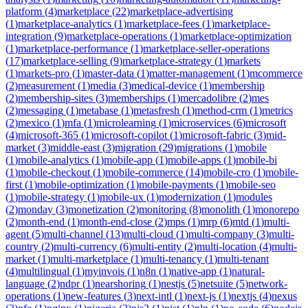
platform
(
4
)
marketplace
(
22
)
marketplace-advertising
(
1
)
marketplace-analytics
(
1
)
marketplace-fees
(
1
)
marketplace-
integration
(
9
)
marketplace-operations
(
1
)
marketplace-optimization
(
1
)
marketplace-performance
(
1
)
marketplace-seller-operations
(
17
)
marketplace-selling
(
9
)
marketplace-strategy
(
1
)
markets
(
1
)
markets-pro
(
1
)
master-data
(
1
)
matter-management
(
1
)
mcommerce
(
2
)
measurement
(
1
)
media
(
3
)
medical-device
(
1
)
membership
(
2
)
membership-sites
(
3
)
memberships
(
1
)
mercadolibre
(
2
)
mes
(
2
)
messaging
(
1
)
metabase
(
1
)
metasfresh
(
1
)
method-crm
(
1
)
metrics
(
2
)
mexico
(
1
)
mfa
(
1
)
microlearning
(
1
)
microservices
(
6
)
microsoft
(
4
)
microsoft-365
(
1
)
microsoft-copilot
(
1
)
microsoft-fabric
(
3
)
mid-
market
(
3
)
middle-east
(
3
)
migration
(
29
)
migrations
(
1
)
mobile
(
1
)
mobile-analytics
(
1
)
mobile-app
(
1
)
mobile-apps
(
1
)
mobile-bi
(
1
)
mobile-checkout
(
1
)
mobile-commerce
(
14
)
mobile-cro
(
1
)
mobile-
first
(
1
)
mobile-optimization
(
1
)
mobile-payments
(
1
)
mobile-seo
(
1
)
mobile-strategy
(
1
)
mobile-ux
(
1
)
modernization
(
1
)
modules
(
2
)
monday
(
3
)
monetization
(
2
)
monitoring
(
8
)
monolith
(
1
)
monorepo
(
2
)
month-end
(
1
)
month-end-close
(
2
)
mps
(
1
)
mrp
(
6
)
mtd
(
1
)
multi-
agent
(
5
)
multi-channel
(
13
)
multi-cloud
(
1
)
multi-company
(
3
)
multi-
country
(
2
)
multi-currency
(
6
)
multi-entity
(
2
)
multi-location
(
4
)
multi-
market
(
1
)
multi-marketplace
(
1
)
multi-tenancy
(
1
)
multi-tenant
(
4
)
multilingual
(
1
)
myinvois
(
1
)
n8n
(
1
)
native-app
(
1
)
natural-
language
(
2
)
ndpr
(
1
)
nearshoring
(
1
)
nestjs
(
5
)
netsuite
(
5
)
network-
operations
(
1
)
new-features
(
3
)
next-intl
(
1
)
next-js
(
1
)
nextjs
(
4
)
nexus