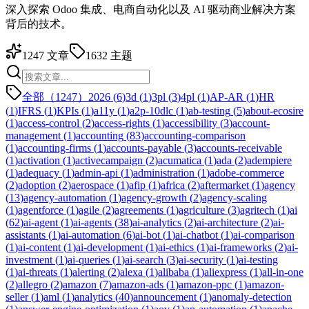
深入探索 Odoo 集成、电商自动化以及 AI 驱动商业解决方案
背后的技术。
1247
文章
1632
主题
全部（1247）
2026
(
6
)
3d
(
1
)
3pl
(
3
)
4pl
(
1
)
AP-AR
(
1
)
HR
(
1
)
IFRS
(
1
)
KPIs
(
1
)
a11y
(
1
)
a2p-10dlc
(
1
)
ab-testing
(
5
)
about-ecosire
(
1
)
access-control
(
2
)
access-rights
(
1
)
accessibility
(
3
)
account-
management
(
1
)
accounting
(
83
)
accounting-comparison
(
1
)
accounting-firms
(
1
)
accounts-payable
(
3
)
accounts-receivable
(
1
)
activation
(
1
)
activecampaign
(
2
)
acumatica
(
1
)
ada
(
2
)
adempiere
(
1
)
adequacy
(
1
)
admin-api
(
1
)
administration
(
1
)
adobe-commerce
(
2
)
adoption
(
2
)
aerospace
(
1
)
afip
(
1
)
africa
(
2
)
aftermarket
(
1
)
agency
(
13
)
agency-automation
(
1
)
agency-growth
(
2
)
agency-scaling
(
1
)
agentforce
(
1
)
agile
(
2
)
agreements
(
1
)
agriculture
(
3
)
agritech
(
1
)
ai
(
62
)
ai-agent
(
1
)
ai-agents
(
38
)
ai-analytics
(
2
)
ai-architecture
(
2
)
ai-
assistants
(
1
)
ai-automation
(
6
)
ai-bot
(
1
)
ai-chatbot
(
1
)
ai-comparison
(
1
)
ai-content
(
1
)
ai-development
(
1
)
ai-ethics
(
1
)
ai-frameworks
(
2
)
ai-
investment
(
1
)
ai-queries
(
1
)
ai-search
(
3
)
ai-security
(
1
)
ai-testing
(
1
)
ai-threats
(
1
)
alerting
(
2
)
alexa
(
1
)
alibaba
(
1
)
aliexpress
(
1
)
all-in-one
(
2
)
allegro
(
2
)
amazon
(
7
)
amazon-ads
(
1
)
amazon-ppc
(
1
)
amazon-
seller
(
1
)
aml
(
1
)
analytics
(
40
)
announcement
(
1
)
anomaly-detection