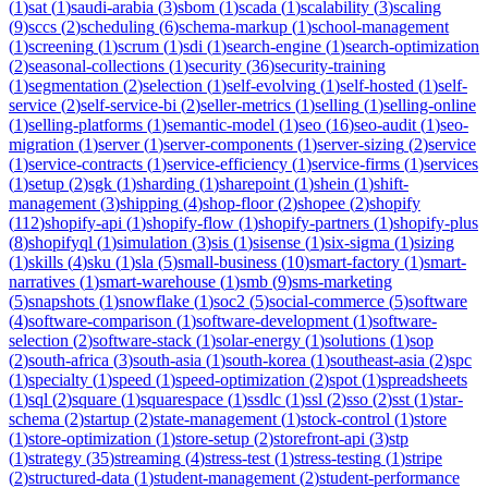
(
1
)
sat
(
1
)
saudi-arabia
(
3
)
sbom
(
1
)
scada
(
1
)
scalability
(
3
)
scaling
(
9
)
sccs
(
2
)
scheduling
(
6
)
schema-markup
(
1
)
school-management
(
1
)
screening
(
1
)
scrum
(
1
)
sdi
(
1
)
search-engine
(
1
)
search-optimization
(
2
)
seasonal-collections
(
1
)
security
(
36
)
security-training
(
1
)
segmentation
(
2
)
selection
(
1
)
self-evolving
(
1
)
self-hosted
(
1
)
self-
service
(
2
)
self-service-bi
(
2
)
seller-metrics
(
1
)
selling
(
1
)
selling-online
(
1
)
selling-platforms
(
1
)
semantic-model
(
1
)
seo
(
16
)
seo-audit
(
1
)
seo-
migration
(
1
)
server
(
1
)
server-components
(
1
)
server-sizing
(
2
)
service
(
1
)
service-contracts
(
1
)
service-efficiency
(
1
)
service-firms
(
1
)
services
(
1
)
setup
(
2
)
sgk
(
1
)
sharding
(
1
)
sharepoint
(
1
)
shein
(
1
)
shift-
management
(
3
)
shipping
(
4
)
shop-floor
(
2
)
shopee
(
2
)
shopify
(
112
)
shopify-api
(
1
)
shopify-flow
(
1
)
shopify-partners
(
1
)
shopify-plus
(
8
)
shopifyql
(
1
)
simulation
(
3
)
sis
(
1
)
sisense
(
1
)
six-sigma
(
1
)
sizing
(
1
)
skills
(
4
)
sku
(
1
)
sla
(
5
)
small-business
(
10
)
smart-factory
(
1
)
smart-
narratives
(
1
)
smart-warehouse
(
1
)
smb
(
9
)
sms-marketing
(
5
)
snapshots
(
1
)
snowflake
(
1
)
soc2
(
5
)
social-commerce
(
5
)
software
(
4
)
software-comparison
(
1
)
software-development
(
1
)
software-
selection
(
2
)
software-stack
(
1
)
solar-energy
(
1
)
solutions
(
1
)
sop
(
2
)
south-africa
(
3
)
south-asia
(
1
)
south-korea
(
1
)
southeast-asia
(
2
)
spc
(
1
)
specialty
(
1
)
speed
(
1
)
speed-optimization
(
2
)
spot
(
1
)
spreadsheets
(
1
)
sql
(
2
)
square
(
1
)
squarespace
(
1
)
ssdlc
(
1
)
ssl
(
2
)
sso
(
2
)
sst
(
1
)
star-
schema
(
2
)
startup
(
2
)
state-management
(
1
)
stock-control
(
1
)
store
(
1
)
store-optimization
(
1
)
store-setup
(
2
)
storefront-api
(
3
)
stp
(
1
)
strategy
(
35
)
streaming
(
4
)
stress-test
(
1
)
stress-testing
(
1
)
stripe
(
2
)
structured-data
(
1
)
student-management
(
2
)
student-performance