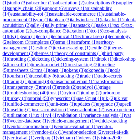
(
1
)
studio
(
3
)
subscriber
(
1
)
subscription
(
2
)
subscriptions
(
6
)
supplier
(
1
)
supply-chain
(
28
)
support
(
6
)
surveys
(
1
)
sustainability
(
14
)
sustainability-roi
(
1
)
sustainable-ecommerce
(
1
)
sustainable-
procurement
(
1
)
sync
(
1
)
tableau
(
3
)
tailwind-css
(
1
)
takealot
(
1
)
talent-
acquisition
(
2
)
tally
(
4
)
tally-prime
(
1
)
tanstack
(
1
)
tasks
(
1
)
tax
(
5
)
tax-
automation
(
2
)
tax-compliance
(
3
)
taxation
(
1
)
tco
(
5
)
tco-analysis
(
1
)
tds
(
1
)
team
(
1
)
tech
(
1
)
technical
(
1
)
technical-seo
(
4
)
technology
(
2
)
telecom
(
3
)
templates
(
3
)
temu
(
1
)
terraform
(
1
)
territory-
management
(
1
)
testing
(
7
)
text-messaging
(
1
)
textile
(
2
)
theme-
development
(
2
)
themes
(
1
)
theory-of-constraints
(
1
)
third-party
(
1
)
throttling
(
1
)
ticketing
(
1
)
ticketing-system
(
1
)
tiktok
(
1
)
tiktok-shop
(
4
)
time-off
(
1
)
time-to-market
(
1
)
time-tracking
(
2
)
timeline
(
5
)
timesheets
(
2
)
tms
(
1
)
toast
(
1
)
tokens
(
3
)
tokopedia
(
1
)
tools
(
1
)
tourism
(
1
)
traceability
(
6
)
tracking
(
2
)
trade
(
1
)
trade-secrets
(
1
)
trading
(
1
)
training
(
8
)
transactional-email
(
1
)
transformation
(
1
)
transparency
(
3
)
travel
(
3
)
trends
(
2
)
trendyol
(
1
)
triage
(
1
)
troubleshooting
(
40
)
trust
(
1
)
tryton
(
1
)
tuning
(
2
)
turborepo
(
1
)
turkey
(
4
)
tutorial
(
50
)
typescript
(
4
)
uae
(
3
)
uat
(
1
)
uk
(
2
)
uk-vat
(
1
)
unified-commerce
(
1
)
unit-tests
(
1
)
updates
(
1
)
upgrade
(
3
)
upsell
(
1
)
upselling
(
1
)
user-acquisition
(
1
)
user-adoption
(
2
)
user-experience
(
3
)
utilization
(
1
)
ux
(
1
)
v4
(
1
)
validation
(
1
)
variance-analysis
(
1
)
vat
(
16
)
vector-database
(
1
)
vehicle-management
(
1
)
vehicle-tracking
(
1
)
vendor-coordination
(
1
)
vendor-evaluation
(
1
)
vendor-
management
(
4
)
vendor-risk
(
1
)
vendor-selection
(
2
)
vercel-ai-sdk
(
1
)
vertical-ai
(
1
)
vertipaq
(
1
)
vietnam
(
1
)
views
(
1
)
vision-2030