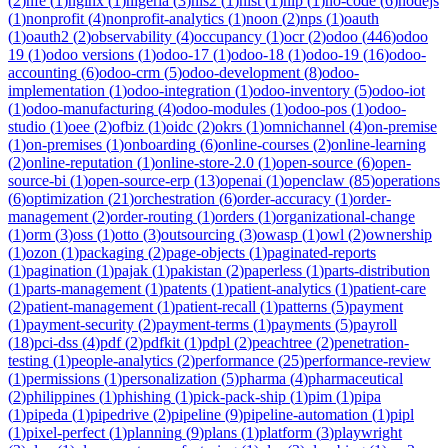
(
2
)
nfe
(
1
)
nginx
(
1
)
nigeria
(
3
)
nis2
(
1
)
nist
(
1
)
nlp
(
1
)
no-code
(
6
)
nodejs
(
1
)
nonprofit
(
4
)
nonprofit-analytics
(
1
)
noon
(
2
)
nps
(
1
)
oauth
(
1
)
oauth2
(
2
)
observability
(
4
)
occupancy
(
1
)
ocr
(
2
)
odoo
(
446
)
odoo
19
(
1
)
odoo versions
(
1
)
odoo-17
(
1
)
odoo-18
(
1
)
odoo-19
(
16
)
odoo-
accounting
(
6
)
odoo-crm
(
5
)
odoo-development
(
8
)
odoo-
implementation
(
1
)
odoo-integration
(
1
)
odoo-inventory
(
5
)
odoo-iot
(
1
)
odoo-manufacturing
(
4
)
odoo-modules
(
1
)
odoo-pos
(
1
)
odoo-
studio
(
1
)
oee
(
2
)
ofbiz
(
1
)
oidc
(
2
)
okrs
(
1
)
omnichannel
(
4
)
on-premise
(
1
)
on-premises
(
1
)
onboarding
(
6
)
online-courses
(
2
)
online-learning
(
2
)
online-reputation
(
1
)
online-store-2.0
(
1
)
open-source
(
6
)
open-
source-bi
(
1
)
open-source-erp
(
13
)
openai
(
1
)
openclaw
(
85
)
operations
(
6
)
optimization
(
21
)
orchestration
(
6
)
order-accuracy
(
1
)
order-
management
(
2
)
order-routing
(
1
)
orders
(
1
)
organizational-change
(
1
)
orm
(
3
)
oss
(
1
)
otto
(
3
)
outsourcing
(
3
)
owasp
(
1
)
owl
(
2
)
ownership
(
1
)
ozon
(
1
)
packaging
(
2
)
page-objects
(
1
)
paginated-reports
(
1
)
pagination
(
1
)
pajak
(
1
)
pakistan
(
2
)
paperless
(
1
)
parts-distribution
(
1
)
parts-management
(
1
)
patents
(
1
)
patient-analytics
(
1
)
patient-care
(
2
)
patient-management
(
1
)
patient-recall
(
1
)
patterns
(
5
)
payment
(
1
)
payment-security
(
2
)
payment-terms
(
1
)
payments
(
5
)
payroll
(
18
)
pci-dss
(
4
)
pdf
(
2
)
pdfkit
(
1
)
pdpl
(
2
)
peachtree
(
2
)
penetration-
testing
(
1
)
people-analytics
(
2
)
performance
(
25
)
performance-review
(
1
)
permissions
(
1
)
personalization
(
5
)
pharma
(
4
)
pharmaceutical
(
2
)
philippines
(
1
)
phishing
(
1
)
pick-pack-ship
(
1
)
pim
(
1
)
pipa
(
1
)
pipeda
(
1
)
pipedrive
(
2
)
pipeline
(
9
)
pipeline-automation
(
1
)
pipl
(
1
)
pixel-perfect
(
1
)
planning
(
9
)
plans
(
1
)
platform
(
3
)
playwright