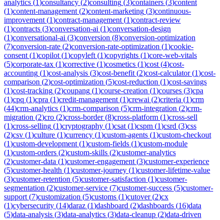
analytics
(
1
)
consultancy
(
2
)
consulting
(
3
)
containers
(
3
)
content
(
1
)
content-management
(
2
)
content-marketing
(
3
)
continuous-
improvement
(
1
)
contract-management
(
1
)
contract-review
(
1
)
contracts
(
3
)
conversation-ai
(
1
)
conversation-design
(
1
)
conversational-ai
(
3
)
conversion
(
8
)
conversion-optimization
(
7
)
conversion-rate
(
2
)
conversion-rate-optimization
(
1
)
cookie-
consent
(
1
)
copilot
(
1
)
copyleft
(
1
)
copyrights
(
1
)
core-web-vitals
(
5
)
corporate-tax
(
1
)
corrective
(
1
)
cosmetics
(
1
)
cost
(
4
)
cost-
accounting
(
1
)
cost-analysis
(
3
)
cost-benefit
(
2
)
cost-calculator
(
1
)
cost-
comparison
(
2
)
cost-optimization
(
5
)
cost-reduction
(
1
)
cost-savings
(
1
)
cost-tracking
(
2
)
coupang
(
1
)
course-creation
(
1
)
courses
(
3
)
cpa
(
1
)
cpq
(
1
)
cpra
(
1
)
credit-management
(
1
)
crewai
(
2
)
criteria
(
1
)
crm
(
44
)
crm-analytics
(
1
)
crm-comparison
(
5
)
crm-integration
(
2
)
crm-
migration
(
2
)
cro
(
2
)
cross-border
(
8
)
cross-platform
(
1
)
cross-sell
(
1
)
cross-selling
(
1
)
cryptography
(
1
)
csat
(
1
)
cspm
(
1
)
csrd
(
3
)
css
(
2
)
csv
(
1
)
culture
(
1
)
currency
(
1
)
custom-agents
(
1
)
custom-checkout
(
1
)
custom-development
(
1
)
custom-fields
(
1
)
custom-module
(
1
)
custom-orders
(
2
)
custom-skills
(
2
)
customer-analytics
(
2
)
customer-data
(
1
)
customer-engagement
(
3
)
customer-experience
(
5
)
customer-health
(
1
)
customer-journey
(
1
)
customer-lifetime-value
(
3
)
customer-retention
(
5
)
customer-satisfaction
(
1
)
customer-
segmentation
(
2
)
customer-service
(
7
)
customer-success
(
5
)
customer-
support
(
7
)
customization
(
5
)
customs
(
1
)
cutover
(
2
)
cx
(
1
)
cybersecurity
(
14
)
daraz
(
1
)
dashboard
(
2
)
dashboards
(
16
)
data
(
5
)
data-analysis
(
3
)
data-analytics
(
3
)
data-cleanup
(
2
)
data-driven