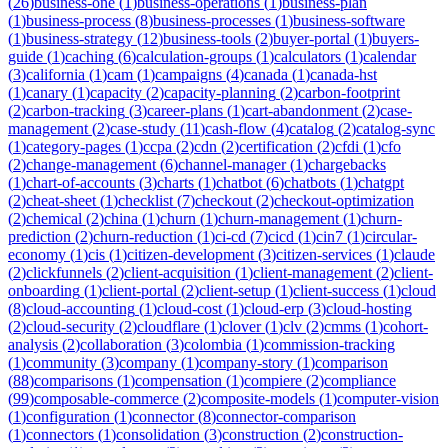
(
26
)
business-one
(
1
)
business-operations
(
1
)
business-plan
(
1
)
business-process
(
8
)
business-processes
(
1
)
business-software
(
1
)
business-strategy
(
12
)
business-tools
(
2
)
buyer-portal
(
1
)
buyers-
guide
(
1
)
caching
(
6
)
calculation-groups
(
1
)
calculators
(
1
)
calendar
(
3
)
california
(
1
)
cam
(
1
)
campaigns
(
4
)
canada
(
1
)
canada-hst
(
1
)
canary
(
1
)
capacity
(
2
)
capacity-planning
(
2
)
carbon-footprint
(
2
)
carbon-tracking
(
3
)
career-plans
(
1
)
cart-abandonment
(
2
)
case-
management
(
2
)
case-study
(
11
)
cash-flow
(
4
)
catalog
(
2
)
catalog-sync
(
1
)
category-pages
(
1
)
ccpa
(
2
)
cdn
(
2
)
certification
(
2
)
cfdi
(
1
)
cfo
(
2
)
change-management
(
6
)
channel-manager
(
1
)
chargebacks
(
1
)
chart-of-accounts
(
3
)
charts
(
1
)
chatbot
(
6
)
chatbots
(
1
)
chatgpt
(
2
)
cheat-sheet
(
1
)
checklist
(
7
)
checkout
(
2
)
checkout-optimization
(
2
)
chemical
(
2
)
china
(
1
)
churn
(
1
)
churn-management
(
1
)
churn-
prediction
(
2
)
churn-reduction
(
1
)
ci-cd
(
7
)
cicd
(
1
)
cin7
(
1
)
circular-
economy
(
1
)
cis
(
1
)
citizen-development
(
3
)
citizen-services
(
1
)
claude
(
2
)
clickfunnels
(
2
)
client-acquisition
(
1
)
client-management
(
2
)
client-
onboarding
(
1
)
client-portal
(
2
)
client-setup
(
1
)
client-success
(
1
)
cloud
(
8
)
cloud-accounting
(
1
)
cloud-cost
(
1
)
cloud-erp
(
3
)
cloud-hosting
(
2
)
cloud-security
(
2
)
cloudflare
(
1
)
clover
(
1
)
clv
(
2
)
cmms
(
1
)
cohort-
analysis
(
2
)
collaboration
(
3
)
colombia
(
1
)
commission-tracking
(
1
)
community
(
3
)
company
(
1
)
company-story
(
1
)
comparison
(
88
)
comparisons
(
1
)
compensation
(
1
)
compiere
(
2
)
compliance
(
99
)
composable-commerce
(
2
)
composite-models
(
1
)
computer-vision
(
1
)
configuration
(
1
)
connector
(
8
)
connector-comparison
(
1
)
connectors
(
1
)
consolidation
(
3
)
construction
(
2
)
construction-