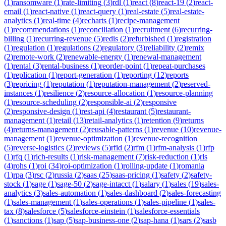
(
1
)
ransomware
(
1
)
rate-limiting
(
3
)
rdl
(
1
)
react
(
8
)
react-19
(
2
)
react-
email
(
1
)
react-native
(
1
)
react-query
(
1
)
real-estate
(
5
)
real-estate-
analytics
(
1
)
real-time
(
4
)
recharts
(
1
)
recipe-management
(
1
)
recommendations
(
1
)
reconciliation
(
1
)
recruitment
(
6
)
recurring-
billing
(
1
)
recurring-revenue
(
5
)
redis
(
2
)
refurbished
(
1
)
registration
(
1
)
regulation
(
1
)
regulations
(
2
)
regulatory
(
3
)
reliability
(
2
)
remix
(
2
)
remote-work
(
2
)
renewable-energy
(
1
)
renewal-management
(
1
)
rental
(
3
)
rental-business
(
1
)
reorder-point
(
1
)
repeat-purchases
(
1
)
replication
(
1
)
report-generation
(
1
)
reporting
(
12
)
reports
(
3
)
repricing
(
1
)
reputation
(
1
)
reputation-management
(
2
)
reserved-
instances
(
1
)
resilience
(
2
)
resource-allocation
(
1
)
resource-planning
(
1
)
resource-scheduling
(
2
)
responsible-ai
(
2
)
responsive
(
2
)
responsive-design
(
1
)
rest-api
(
4
)
restaurant
(
5
)
restaurant-
management
(
1
)
retail
(
13
)
retail-analytics
(
1
)
retention
(
9
)
returns
(
4
)
returns-management
(
2
)
reusable-patterns
(
1
)
revenue
(
10
)
revenue-
management
(
1
)
revenue-optimization
(
1
)
revenue-recognition
(
5
)
reverse-logistics
(
2
)
reviews
(
5
)
rfid
(
2
)
rfm
(
1
)
rfm-analysis
(
1
)
rfp
(
1
)
rfq
(
1
)
rich-results
(
1
)
risk-management
(
7
)
risk-reduction
(
1
)
rls
(
4
)
rohs
(
1
)
roi
(
34
)
roi-optimization
(
1
)
rolling-update
(
1
)
romania
(
1
)
rpa
(
3
)
rsc
(
2
)
russia
(
2
)
saas
(
25
)
saas-pricing
(
1
)
safety
(
2
)
safety-
stock
(
1
)
sage
(
1
)
sage-50
(
2
)
sage-intacct
(
1
)
salary
(
1
)
sales
(
19
)
sales-
analytics
(
3
)
sales-automation
(
1
)
sales-dashboard
(
2
)
sales-forecasting
(
1
)
sales-management
(
1
)
sales-operations
(
1
)
sales-pipeline
(
1
)
sales-
tax
(
8
)
salesforce
(
5
)
salesforce-einstein
(
1
)
salesforce-essentials
(
1
)
sanctions
(
1
)
sap
(
5
)
sap-business-one
(
2
)
sap-hana
(
1
)
sars
(
2
)
sasb