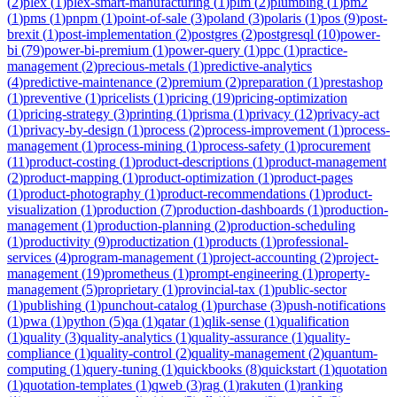
(
2
)
plex
(
1
)
plex-smart-manufacturing
(
1
)
plm
(
2
)
plumbing
(
1
)
pm2
(
1
)
pms
(
1
)
pnpm
(
1
)
point-of-sale
(
3
)
poland
(
3
)
polaris
(
1
)
pos
(
9
)
post-
brexit
(
1
)
post-implementation
(
2
)
postgres
(
2
)
postgresql
(
10
)
power-
bi
(
79
)
power-bi-premium
(
1
)
power-query
(
1
)
ppc
(
1
)
practice-
management
(
2
)
precious-metals
(
1
)
predictive-analytics
(
4
)
predictive-maintenance
(
2
)
premium
(
2
)
preparation
(
1
)
prestashop
(
1
)
preventive
(
1
)
pricelists
(
1
)
pricing
(
19
)
pricing-optimization
(
1
)
pricing-strategy
(
3
)
printing
(
1
)
prisma
(
1
)
privacy
(
12
)
privacy-act
(
1
)
privacy-by-design
(
1
)
process
(
2
)
process-improvement
(
1
)
process-
management
(
1
)
process-mining
(
1
)
process-safety
(
1
)
procurement
(
11
)
product-costing
(
1
)
product-descriptions
(
1
)
product-management
(
2
)
product-mapping
(
1
)
product-optimization
(
1
)
product-pages
(
1
)
product-photography
(
1
)
product-recommendations
(
1
)
product-
visualization
(
1
)
production
(
7
)
production-dashboards
(
1
)
production-
management
(
1
)
production-planning
(
2
)
production-scheduling
(
1
)
productivity
(
9
)
productization
(
1
)
products
(
1
)
professional-
services
(
4
)
program-management
(
1
)
project-accounting
(
2
)
project-
management
(
19
)
prometheus
(
1
)
prompt-engineering
(
1
)
property-
management
(
5
)
proprietary
(
1
)
provincial-tax
(
1
)
public-sector
(
1
)
publishing
(
1
)
punchout-catalog
(
1
)
purchase
(
3
)
push-notifications
(
1
)
pwa
(
1
)
python
(
5
)
qa
(
1
)
qatar
(
1
)
qlik-sense
(
1
)
qualification
(
1
)
quality
(
3
)
quality-analytics
(
1
)
quality-assurance
(
1
)
quality-
compliance
(
1
)
quality-control
(
2
)
quality-management
(
2
)
quantum-
computing
(
1
)
query-tuning
(
1
)
quickbooks
(
8
)
quickstart
(
1
)
quotation
(
1
)
quotation-templates
(
1
)
qweb
(
3
)
rag
(
1
)
rakuten
(
1
)
ranking