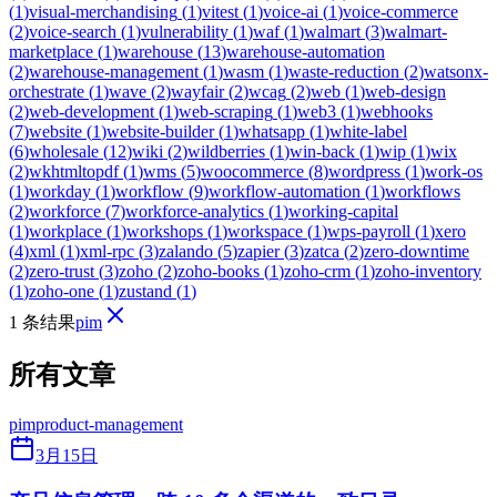
(
1
)
visual-merchandising
(
1
)
vitest
(
1
)
voice-ai
(
1
)
voice-commerce
(
2
)
voice-search
(
1
)
vulnerability
(
1
)
waf
(
1
)
walmart
(
3
)
walmart-
marketplace
(
1
)
warehouse
(
13
)
warehouse-automation
(
2
)
warehouse-management
(
1
)
wasm
(
1
)
waste-reduction
(
2
)
watsonx-
orchestrate
(
1
)
wave
(
2
)
wayfair
(
2
)
wcag
(
2
)
web
(
1
)
web-design
(
2
)
web-development
(
1
)
web-scraping
(
1
)
web3
(
1
)
webhooks
(
7
)
website
(
1
)
website-builder
(
1
)
whatsapp
(
1
)
white-label
(
6
)
wholesale
(
12
)
wiki
(
2
)
wildberries
(
1
)
win-back
(
1
)
wip
(
1
)
wix
(
2
)
wkhtmltopdf
(
1
)
wms
(
5
)
woocommerce
(
8
)
wordpress
(
1
)
work-os
(
1
)
workday
(
1
)
workflow
(
9
)
workflow-automation
(
1
)
workflows
(
2
)
workforce
(
7
)
workforce-analytics
(
1
)
working-capital
(
1
)
workplace
(
1
)
workshops
(
1
)
workspace
(
1
)
wps-payroll
(
1
)
xero
(
4
)
xml
(
1
)
xml-rpc
(
3
)
zalando
(
5
)
zapier
(
3
)
zatca
(
2
)
zero-downtime
(
2
)
zero-trust
(
3
)
zoho
(
2
)
zoho-books
(
1
)
zoho-crm
(
1
)
zoho-inventory
(
1
)
zoho-one
(
1
)
zustand
(
1
)
1 条结果
pim
所有文章
pim
product-management
3月15日