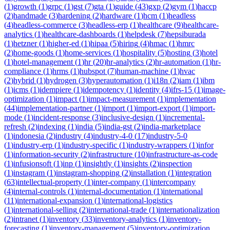
(
1
)
growth
(
1
)
grpc
(
1
)
gst
(
7
)
gta
(
1
)
guide
(
43
)
gxp
(
2
)
gym
(
1
)
haccp
(
2
)
handmade
(
3
)
hardening
(
2
)
hardware
(
1
)
hcm
(
1
)
headless
(
4
)
headless-commerce
(
3
)
headless-erp
(
1
)
healthcare
(
9
)
healthcare-
analytics
(
1
)
healthcare-dashboards
(
1
)
helpdesk
(
7
)
hepsiburada
(
1
)
hetzner
(
1
)
higher-ed
(
1
)
hipaa
(
5
)
hiring
(
4
)
hmac
(
1
)
hmrc
(
2
)
home-goods
(
1
)
home-services
(
1
)
hospitality
(
5
)
hosting
(
3
)
hotel
(
1
)
hotel-management
(
1
)
hr
(
20
)
hr-analytics
(
2
)
hr-automation
(
1
)
hr-
compliance
(
1
)
hrms
(
1
)
hubspot
(
7
)
human-machine
(
1
)
hvac
(
2
)
hybrid
(
1
)
hydrogen
(
3
)
hyperautomation
(
1
)
i18n
(
2
)
iam
(
1
)
ibm
(
1
)
icms
(
1
)
idempiere
(
1
)
idempotency
(
1
)
identity
(
4
)
ifrs-15
(
1
)
image-
optimization
(
1
)
impact
(
1
)
impact-measurement
(
1
)
implementation
(
44
)
implementation-partner
(
1
)
import
(
1
)
import-export
(
1
)
import-
mode
(
1
)
incident-response
(
3
)
inclusive-design
(
1
)
incremental-
refresh
(
2
)
indexing
(
1
)
india
(
5
)
india-gst
(
2
)
india-marketplace
(
1
)
indonesia
(
2
)
industry
(
4
)
industry-4-0
(
17
)
industry-5-0
(
1
)
industry-erp
(
1
)
industry-specific
(
1
)
industry-wrappers
(
1
)
infor
(
1
)
information-security
(
2
)
infrastructure
(
10
)
infrastructure-as-code
(
1
)
infusionsoft
(
1
)
inp
(
1
)
insightly
(
1
)
insights
(
2
)
inspection
(
1
)
instagram
(
1
)
instagram-shopping
(
2
)
installation
(
1
)
integration
(
63
)
intellectual-property
(
1
)
inter-company
(
1
)
intercompany
(
4
)
internal-controls
(
1
)
internal-documentation
(
1
)
international
(
11
)
international-expansion
(
1
)
international-logistics
(
1
)
international-selling
(
2
)
international-trade
(
1
)
internationalization
(
2
)
intranet
(
1
)
inventory
(
33
)
inventory-analytics
(
1
)
inventory-
forecasting
(
1
)
inventory-management
(
5
)
inventory-optimization