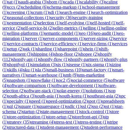
(
1
)
sat
(
1
)
saudi-arabia
(
3
)
sbom
(
1
)
scada
(
1
)
scalability
(
3
)
scaling
(
9
)
sccs
(
2
)
scheduling
(
6
)
schema-markup
(
1
)
school-management
(
1
)
screening
(
1
)
scrum
(
1
)
sdi
(
1
)
search-engine
(
1
)
search-optimization
(
2
)
seasonal-collections
(
1
)
security
(
36
)
security-training
(
1
)
segmentation
(
2
)
selection
(
1
)
self-evolving
(
1
)
self-hosted
(
1
)
self-
service
(
2
)
self-service-bi
(
2
)
seller-metrics
(
1
)
selling
(
1
)
selling-online
(
1
)
selling-platforms
(
1
)
semantic-model
(
1
)
seo
(
16
)
seo-audit
(
1
)
seo-
migration
(
1
)
server
(
1
)
server-components
(
1
)
server-sizing
(
2
)
service
(
1
)
service-contracts
(
1
)
service-efficiency
(
1
)
service-firms
(
1
)
services
(
1
)
setup
(
2
)
sgk
(
1
)
sharding
(
1
)
sharepoint
(
1
)
shein
(
1
)
shift-
management
(
3
)
shipping
(
4
)
shop-floor
(
2
)
shopee
(
2
)
shopify
(
112
)
shopify-api
(
1
)
shopify-flow
(
1
)
shopify-partners
(
1
)
shopify-plus
(
8
)
shopifyql
(
1
)
simulation
(
3
)
sis
(
1
)
sisense
(
1
)
six-sigma
(
1
)
sizing
(
1
)
skills
(
4
)
sku
(
1
)
sla
(
5
)
small-business
(
10
)
smart-factory
(
1
)
smart-
narratives
(
1
)
smart-warehouse
(
1
)
smb
(
9
)
sms-marketing
(
5
)
snapshots
(
1
)
snowflake
(
1
)
soc2
(
5
)
social-commerce
(
5
)
software
(
4
)
software-comparison
(
1
)
software-development
(
1
)
software-
selection
(
2
)
software-stack
(
1
)
solar-energy
(
1
)
solutions
(
1
)
sop
(
2
)
south-africa
(
3
)
south-asia
(
1
)
south-korea
(
1
)
southeast-asia
(
2
)
spc
(
1
)
specialty
(
1
)
speed
(
1
)
speed-optimization
(
2
)
spot
(
1
)
spreadsheets
(
1
)
sql
(
2
)
square
(
1
)
squarespace
(
1
)
ssdlc
(
1
)
ssl
(
2
)
sso
(
2
)
sst
(
1
)
star-
schema
(
2
)
startup
(
2
)
state-management
(
1
)
stock-control
(
1
)
store
(
1
)
store-optimization
(
1
)
store-setup
(
2
)
storefront-api
(
3
)
stp
(
1
)
strategy
(
35
)
streaming
(
4
)
stress-test
(
1
)
stress-testing
(
1
)
stripe
(
2
)
structured-data
(
1
)
student-management
(
2
)
student-performance