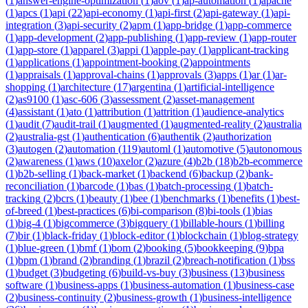
(
1
)
answer-engine-optimization
(
1
)
aov
(
1
)
ap-automation
(
1
)
apache
(
1
)
apcs
(
1
)
api
(
22
)
api-economy
(
1
)
api-first
(
2
)
api-gateway
(
1
)
api-
integration
(
3
)
api-security
(
2
)
apm
(
1
)
app-bridge
(
1
)
app-commerce
(
1
)
app-development
(
2
)
app-publishing
(
1
)
app-review
(
1
)
app-router
(
1
)
app-store
(
1
)
apparel
(
3
)
appi
(
1
)
apple-pay
(
1
)
applicant-tracking
(
1
)
applications
(
1
)
appointment-booking
(
2
)
appointments
(
1
)
appraisals
(
1
)
approval-chains
(
1
)
approvals
(
3
)
apps
(
1
)
ar
(
1
)
ar-
shopping
(
1
)
architecture
(
17
)
argentina
(
1
)
artificial-intelligence
(
2
)
as9100
(
1
)
asc-606
(
3
)
assessment
(
2
)
asset-management
(
4
)
assistant
(
1
)
ato
(
1
)
attribution
(
1
)
attrition
(
1
)
audience-analytics
(
1
)
audit
(
7
)
audit-trail
(
1
)
augmented
(
1
)
augmented-reality
(
2
)
australia
(
2
)
australia-gst
(
1
)
authentication
(
6
)
authentik
(
2
)
authorization
(
3
)
autogen
(
2
)
automation
(
119
)
automl
(
1
)
automotive
(
5
)
autonomous
(
2
)
awareness
(
1
)
aws
(
10
)
axelor
(
2
)
azure
(
4
)
b2b
(
18
)
b2b-ecommerce
(
1
)
b2b-selling
(
1
)
back-market
(
1
)
backend
(
6
)
backup
(
2
)
bank-
reconciliation
(
1
)
barcode
(
1
)
bas
(
1
)
batch-processing
(
1
)
batch-
tracking
(
2
)
bcrs
(
1
)
beauty
(
1
)
bee
(
1
)
benchmarks
(
1
)
benefits
(
1
)
best-
of-breed
(
1
)
best-practices
(
6
)
bi-comparison
(
8
)
bi-tools
(
1
)
bias
(
1
)
big-4
(
1
)
bigcommerce
(
3
)
bigquery
(
1
)
billable-hours
(
1
)
billing
(
7
)
bir
(
1
)
black-friday
(
1
)
block-editor
(
1
)
blockchain
(
1
)
blog-strategy
(
1
)
blue-green
(
1
)
bmf
(
1
)
bom
(
2
)
booking
(
5
)
bookkeeping
(
9
)
bpa
(
1
)
bpm
(
1
)
brand
(
2
)
branding
(
1
)
brazil
(
2
)
breach-notification
(
1
)
bss
(
1
)
budget
(
3
)
budgeting
(
6
)
build-vs-buy
(
3
)
business
(
13
)
business
software
(
1
)
business-apps
(
1
)
business-automation
(
1
)
business-case
(
2
)
business-continuity
(
2
)
business-growth
(
1
)
business-intelligence