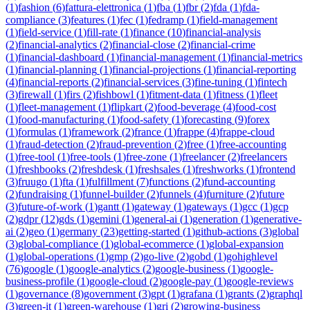
(
1
)
fashion
(
6
)
fattura-elettronica
(
1
)
fba
(
1
)
fbr
(
2
)
fda
(
1
)
fda-
compliance
(
3
)
features
(
1
)
fec
(
1
)
fedramp
(
1
)
field-management
(
1
)
field-service
(
1
)
fill-rate
(
1
)
finance
(
10
)
financial-analysis
(
2
)
financial-analytics
(
2
)
financial-close
(
2
)
financial-crime
(
1
)
financial-dashboard
(
1
)
financial-management
(
1
)
financial-metrics
(
1
)
financial-planning
(
1
)
financial-projections
(
1
)
financial-reporting
(
4
)
financial-reports
(
2
)
financial-services
(
3
)
fine-tuning
(
1
)
fintech
(
3
)
firewall
(
1
)
firs
(
2
)
fishbowl
(
1
)
fitment-data
(
1
)
fitness
(
1
)
fleet
(
1
)
fleet-management
(
1
)
flipkart
(
2
)
food-beverage
(
4
)
food-cost
(
1
)
food-manufacturing
(
1
)
food-safety
(
1
)
forecasting
(
9
)
forex
(
1
)
formulas
(
1
)
framework
(
2
)
france
(
1
)
frappe
(
4
)
frappe-cloud
(
1
)
fraud-detection
(
2
)
fraud-prevention
(
2
)
free
(
1
)
free-accounting
(
1
)
free-tool
(
1
)
free-tools
(
1
)
free-zone
(
1
)
freelancer
(
2
)
freelancers
(
1
)
freshbooks
(
2
)
freshdesk
(
1
)
freshsales
(
1
)
freshworks
(
1
)
frontend
(
3
)
fruugo
(
1
)
fta
(
1
)
fulfillment
(
7
)
functions
(
2
)
fund-accounting
(
2
)
fundraising
(
1
)
funnel-builder
(
2
)
funnels
(
4
)
furniture
(
2
)
future
(
3
)
future-of-work
(
1
)
gantt
(
1
)
gateway
(
1
)
gateways
(
1
)
gcc
(
1
)
gcp
(
2
)
gdpr
(
12
)
gds
(
1
)
gemini
(
1
)
general-ai
(
1
)
generation
(
1
)
generative-
ai
(
2
)
geo
(
1
)
germany
(
23
)
getting-started
(
1
)
github-actions
(
3
)
global
(
3
)
global-compliance
(
1
)
global-ecommerce
(
1
)
global-expansion
(
1
)
global-operations
(
1
)
gmp
(
2
)
go-live
(
2
)
gobd
(
1
)
gohighlevel
(
76
)
google
(
1
)
google-analytics
(
2
)
google-business
(
1
)
google-
business-profile
(
1
)
google-cloud
(
2
)
google-pay
(
1
)
google-reviews
(
1
)
governance
(
8
)
government
(
3
)
gpt
(
1
)
grafana
(
1
)
grants
(
2
)
graphql
(
3
)
green-it
(
1
)
green-warehouse
(
1
)
gri
(
2
)
growing-business