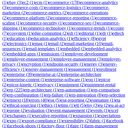
(
1
)
ebay
(
3
)
ec2
(
1
)
ecm
(
1
)
ecommerce
(
178
)
ecommerce-analytics
(
3
)
ecommerce-costs
(
1
)
ecommerce-logistics
(
1
)
ecommerce-
marketing
(
2
)
ecommerce-metrics
(
2
)
ecommerce-operations
(
2
)
ecommerce-platform
(
2
)
ecommerce-reporting
(
1
)
ecommerce-
scaling
(
1
)
ecommerce-security
(
1
)
ecommerce-seo
(
3
)
ecommerce-
shipping
(
1
)
ecommerce-technology
(
1
)
ecommerce-trends
(
1
)
ecosire
(
7
)
ecosystem
(
1
)
edge-computing
(
2
)
edi
(
1
)
editorial
(
1
)
edr
(
1
)
edtech
(
1
)
education
(
4
)
education-analytics
(
1
)
efficiency
(
8
)
egypt
(
2
)
electronics
(
1
)
emag
(
1
)
email
(
2
)
email-marketing
(
10
)
email-
sequences
(
1
)
email-templates
(
1
)
embedded
(
2
)
embedded-analytics
(
5
)
embedded-apps
(
1
)
emissions
(
1
)
employee-development
(
1
)
employee-engagement
(
1
)
employee-management
(
3
)
employee-
privacy
(
1
)
encryption
(
1
)
endpoint-security
(
1
)
energy
(
3
)
energy-
efficiency
(
1
)
energy-management
(
1
)
engagement
(
1
)
enrollment
(
2
)
enterprise
(
39
)
enterprise-ai
(
2
)
enterprise-architecture
(
1
)
enterprise-content
(
1
)
enterprise-software
(
1
)
eoq
(
1
)
epicor
(
2
)
epicor-kinetic
(
1
)
eprivacy
(
1
)
equipment
(
2
)
equipment-rental
(
2
)
erp
(
225
)
erp-architecture
(
1
)
erp-automation
(
1
)
erp-comparison
(
9
)
erp-configuration
(
1
)
erp-failure
(
1
)
erp-integration
(
8
)
erp-selection
(
2
)
erpnext
(
18
)
errors
(
40
)
esg
(
5
)
esg-reporting
(
2
)
esignature
(
1
)
eta
(
2
)
ethical-sourcing
(
1
)
ethics
(
1
)
etims
(
1
)
etl
(
5
)
etsy
(
3
)
eu
(
2
)
eu-ai-act
(
1
)
europe
(
2
)
evaluation
(
3
)
event-management
(
2
)
events
(
1
)
excel
(
3
)
exchanges
(
1
)
executive-reporting
(
1
)
expansion
(
1
)
expectations
(
1
)
expo
(
1
)
export-compliance
(
1
)
extensibility
(
2
)
fabric
(
1
)
facebook
(
1
)
facebook-shops
(
1
)
factory-floor
(
1
)
faire
(
1
)
farm-management