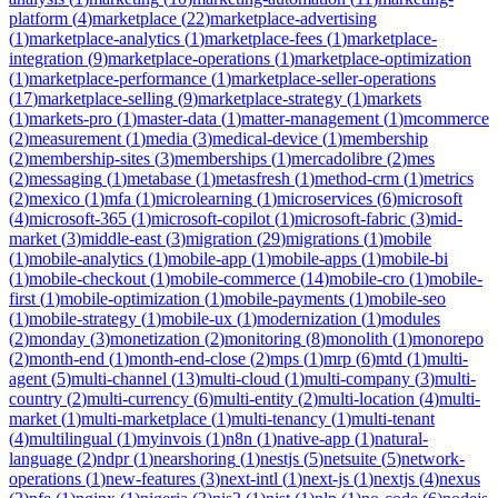
platform
(
4
)
marketplace
(
22
)
marketplace-advertising
(
1
)
marketplace-analytics
(
1
)
marketplace-fees
(
1
)
marketplace-
integration
(
9
)
marketplace-operations
(
1
)
marketplace-optimization
(
1
)
marketplace-performance
(
1
)
marketplace-seller-operations
(
17
)
marketplace-selling
(
9
)
marketplace-strategy
(
1
)
markets
(
1
)
markets-pro
(
1
)
master-data
(
1
)
matter-management
(
1
)
mcommerce
(
2
)
measurement
(
1
)
media
(
3
)
medical-device
(
1
)
membership
(
2
)
membership-sites
(
3
)
memberships
(
1
)
mercadolibre
(
2
)
mes
(
2
)
messaging
(
1
)
metabase
(
1
)
metasfresh
(
1
)
method-crm
(
1
)
metrics
(
2
)
mexico
(
1
)
mfa
(
1
)
microlearning
(
1
)
microservices
(
6
)
microsoft
(
4
)
microsoft-365
(
1
)
microsoft-copilot
(
1
)
microsoft-fabric
(
3
)
mid-
market
(
3
)
middle-east
(
3
)
migration
(
29
)
migrations
(
1
)
mobile
(
1
)
mobile-analytics
(
1
)
mobile-app
(
1
)
mobile-apps
(
1
)
mobile-bi
(
1
)
mobile-checkout
(
1
)
mobile-commerce
(
14
)
mobile-cro
(
1
)
mobile-
first
(
1
)
mobile-optimization
(
1
)
mobile-payments
(
1
)
mobile-seo
(
1
)
mobile-strategy
(
1
)
mobile-ux
(
1
)
modernization
(
1
)
modules
(
2
)
monday
(
3
)
monetization
(
2
)
monitoring
(
8
)
monolith
(
1
)
monorepo
(
2
)
month-end
(
1
)
month-end-close
(
2
)
mps
(
1
)
mrp
(
6
)
mtd
(
1
)
multi-
agent
(
5
)
multi-channel
(
13
)
multi-cloud
(
1
)
multi-company
(
3
)
multi-
country
(
2
)
multi-currency
(
6
)
multi-entity
(
2
)
multi-location
(
4
)
multi-
market
(
1
)
multi-marketplace
(
1
)
multi-tenancy
(
1
)
multi-tenant
(
4
)
multilingual
(
1
)
myinvois
(
1
)
n8n
(
1
)
native-app
(
1
)
natural-
language
(
2
)
ndpr
(
1
)
nearshoring
(
1
)
nestjs
(
5
)
netsuite
(
5
)
network-
operations
(
1
)
new-features
(
3
)
next-intl
(
1
)
next-js
(
1
)
nextjs
(
4
)
nexus