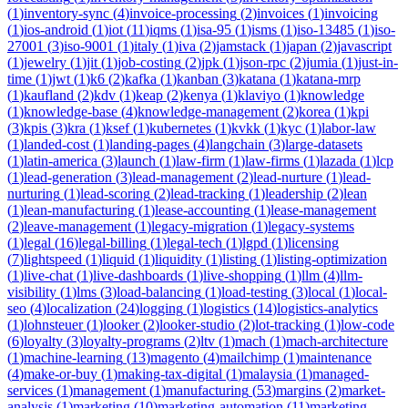
(
1
)
inventory-sync
(
4
)
invoice-processing
(
2
)
invoices
(
1
)
invoicing
(
1
)
ios-android
(
1
)
iot
(
11
)
iqms
(
1
)
isa-95
(
1
)
isms
(
1
)
iso-13485
(
1
)
iso-
27001
(
3
)
iso-9001
(
1
)
italy
(
1
)
iva
(
2
)
jamstack
(
1
)
japan
(
2
)
javascript
(
1
)
jewelry
(
1
)
jit
(
1
)
job-costing
(
2
)
jpk
(
1
)
json-rpc
(
2
)
jumia
(
1
)
just-in-
time
(
1
)
jwt
(
1
)
k6
(
2
)
kafka
(
1
)
kanban
(
3
)
katana
(
1
)
katana-mrp
(
1
)
kaufland
(
2
)
kdv
(
1
)
keap
(
2
)
kenya
(
1
)
klaviyo
(
1
)
knowledge
(
1
)
knowledge-base
(
4
)
knowledge-management
(
2
)
korea
(
1
)
kpi
(
3
)
kpis
(
3
)
kra
(
1
)
ksef
(
1
)
kubernetes
(
1
)
kvkk
(
1
)
kyc
(
1
)
labor-law
(
1
)
landed-cost
(
1
)
landing-pages
(
4
)
langchain
(
3
)
large-datasets
(
1
)
latin-america
(
3
)
launch
(
1
)
law-firm
(
1
)
law-firms
(
1
)
lazada
(
1
)
lcp
(
1
)
lead-generation
(
3
)
lead-management
(
2
)
lead-nurture
(
1
)
lead-
nurturing
(
1
)
lead-scoring
(
2
)
lead-tracking
(
1
)
leadership
(
2
)
lean
(
1
)
lean-manufacturing
(
1
)
lease-accounting
(
1
)
lease-management
(
2
)
leave-management
(
1
)
legacy-migration
(
1
)
legacy-systems
(
1
)
legal
(
16
)
legal-billing
(
1
)
legal-tech
(
1
)
lgpd
(
1
)
licensing
(
7
)
lightspeed
(
1
)
liquid
(
1
)
liquidity
(
1
)
listing
(
1
)
listing-optimization
(
1
)
live-chat
(
1
)
live-dashboards
(
1
)
live-shopping
(
1
)
llm
(
4
)
llm-
visibility
(
1
)
lms
(
3
)
load-balancing
(
1
)
load-testing
(
3
)
local
(
1
)
local-
seo
(
4
)
localization
(
24
)
logging
(
1
)
logistics
(
14
)
logistics-analytics
(
1
)
lohnsteuer
(
1
)
looker
(
2
)
looker-studio
(
2
)
lot-tracking
(
1
)
low-code
(
6
)
loyalty
(
3
)
loyalty-programs
(
2
)
ltv
(
1
)
mach
(
1
)
mach-architecture
(
1
)
machine-learning
(
13
)
magento
(
4
)
mailchimp
(
1
)
maintenance
(
4
)
make-or-buy
(
1
)
making-tax-digital
(
1
)
malaysia
(
1
)
managed-
services
(
1
)
management
(
1
)
manufacturing
(
53
)
margins
(
2
)
market-
analysis
(
1
)
marketing
(
10
)
marketing-automation
(
11
)
marketing-