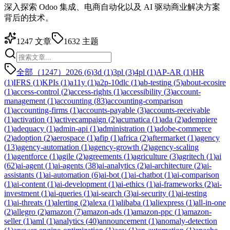
深入探索 Odoo 集成、电商自动化以及 AI 驱动商业解决方案
背后的技术。
1247
文章
1632
主题
全部（1247）
2026
(
6
)
3d
(
1
)
3pl
(
3
)
4pl
(
1
)
AP-AR
(
1
)
HR
(
1
)
IFRS
(
1
)
KPIs
(
1
)
a11y
(
1
)
a2p-10dlc
(
1
)
ab-testing
(
5
)
about-ecosire
(
1
)
access-control
(
2
)
access-rights
(
1
)
accessibility
(
3
)
account-
management
(
1
)
accounting
(
83
)
accounting-comparison
(
1
)
accounting-firms
(
1
)
accounts-payable
(
3
)
accounts-receivable
(
1
)
activation
(
1
)
activecampaign
(
2
)
acumatica
(
1
)
ada
(
2
)
adempiere
(
1
)
adequacy
(
1
)
admin-api
(
1
)
administration
(
1
)
adobe-commerce
(
2
)
adoption
(
2
)
aerospace
(
1
)
afip
(
1
)
africa
(
2
)
aftermarket
(
1
)
agency
(
13
)
agency-automation
(
1
)
agency-growth
(
2
)
agency-scaling
(
1
)
agentforce
(
1
)
agile
(
2
)
agreements
(
1
)
agriculture
(
3
)
agritech
(
1
)
ai
(
62
)
ai-agent
(
1
)
ai-agents
(
38
)
ai-analytics
(
2
)
ai-architecture
(
2
)
ai-
assistants
(
1
)
ai-automation
(
6
)
ai-bot
(
1
)
ai-chatbot
(
1
)
ai-comparison
(
1
)
ai-content
(
1
)
ai-development
(
1
)
ai-ethics
(
1
)
ai-frameworks
(
2
)
ai-
investment
(
1
)
ai-queries
(
1
)
ai-search
(
3
)
ai-security
(
1
)
ai-testing
(
1
)
ai-threats
(
1
)
alerting
(
2
)
alexa
(
1
)
alibaba
(
1
)
aliexpress
(
1
)
all-in-one
(
2
)
allegro
(
2
)
amazon
(
7
)
amazon-ads
(
1
)
amazon-ppc
(
1
)
amazon-
seller
(
1
)
aml
(
1
)
analytics
(
40
)
announcement
(
1
)
anomaly-detection