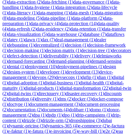
(
3
)
data-extraction
(
2
)
data-fetching
(
1
)
data-governance
(
1
)
data-
handling
(
1
)
data-hygiene
(
1
)
data-integration
(
2
)
data-lifecycle
(
1
)
data-literacy
(
1
)
data-mapping
(
1
)
data-mesh
(
1
)
data-migration
(
8
)
data-modeling
(
5
)
data-pipeline
(
1
)
data-platform
(
2
)
data-
preparation
(
1
)
data-privacy
(
4
)
data-protection
(
14
)
data-quality
(
4
)
data-refresh
(
2
)
data-residency
(
2
)
data-retention
(
1
)
data-transfer
(
4
)
data-visualization
(
5
)
data-warehouse
(
2
)
database
(
7
)
dataflows
(
1
)
datev
(
1
)
dawn
(
1
)
dax
(
7
)
deal-management
(
1
)
dealer
(
1
)
debugging
(
1
)
decentralized
(
1
)
decision
(
1
)
decision-framework
(
1
)
decision-making
(
1
)
decision-matrix
(
1
)
decision-tree
(
1
)
decorators
(
1
)
defect-detection
(
1
)
deliverability
(
1
)
delivery
(
1
)
delmiaworks
(
1
)
demand-forecasting
(
3
)
demand-planning
(
4
)
demand-sensing
(
1
)
dental
(
1
)
deployment
(
10
)
deployment-pipelines
(
1
)
design
(
2
)
design-system
(
1
)
developer
(
1
)
development
(
13
)
device-
management
(
1
)
devops
(
29
)
devsecops
(
1
)
dgfip
(
1
)
dian
(
1
)
digital
(
1
)
digital-adoption
(
1
)
digital-business
(
1
)
digital-health
(
1
)
digital-
maturity
(
1
)
digital-products
(
1
)
digital-transformation
(
22
)
digital-twin
(
2
)
digital-twins
(
1
)
directquery
(
1
)
disaster-recovery
(
1
)
discounts
(
2
)
distribution
(
4
)
diversity
(
1
)
dms
(
2
)
docker
(
3
)
docker-compose
(
1
)
doctype
(
1
)
document-management
(
3
)
document-processing
(
2
)
documentation
(
2
)
documents
(
4
)
dolibarr
(
1
)
domo
(
1
)
donor-
management
(
2
)
dpa
(
1
)
dpdp
(
1
)
dpo
(
1
)
drip-campaigns
(
1
)
drip-
content
(
1
)
drizzle
(
3
)
drizzle-orm
(
2
)
dropshipping
(
3
)
dubai
(
1
)
dynamic-pricing
(
3
)
dynamics-365
(
4
)
e-commerce
(
2
)
e-factura
(
1
)
e-faktur
(
1
)
e-fatura
(
1
)
e-invoicing
(
5
)
e-way-bill
(
1
)
e2e
(
2
)
eaa