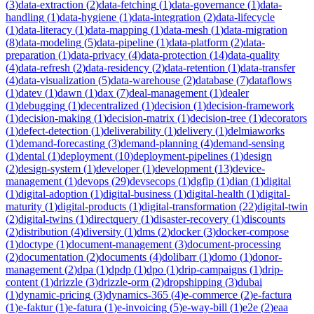
(
3
)
data-extraction
(
2
)
data-fetching
(
1
)
data-governance
(
1
)
data-
handling
(
1
)
data-hygiene
(
1
)
data-integration
(
2
)
data-lifecycle
(
1
)
data-literacy
(
1
)
data-mapping
(
1
)
data-mesh
(
1
)
data-migration
(
8
)
data-modeling
(
5
)
data-pipeline
(
1
)
data-platform
(
2
)
data-
preparation
(
1
)
data-privacy
(
4
)
data-protection
(
14
)
data-quality
(
4
)
data-refresh
(
2
)
data-residency
(
2
)
data-retention
(
1
)
data-transfer
(
4
)
data-visualization
(
5
)
data-warehouse
(
2
)
database
(
7
)
dataflows
(
1
)
datev
(
1
)
dawn
(
1
)
dax
(
7
)
deal-management
(
1
)
dealer
(
1
)
debugging
(
1
)
decentralized
(
1
)
decision
(
1
)
decision-framework
(
1
)
decision-making
(
1
)
decision-matrix
(
1
)
decision-tree
(
1
)
decorators
(
1
)
defect-detection
(
1
)
deliverability
(
1
)
delivery
(
1
)
delmiaworks
(
1
)
demand-forecasting
(
3
)
demand-planning
(
4
)
demand-sensing
(
1
)
dental
(
1
)
deployment
(
10
)
deployment-pipelines
(
1
)
design
(
2
)
design-system
(
1
)
developer
(
1
)
development
(
13
)
device-
management
(
1
)
devops
(
29
)
devsecops
(
1
)
dgfip
(
1
)
dian
(
1
)
digital
(
1
)
digital-adoption
(
1
)
digital-business
(
1
)
digital-health
(
1
)
digital-
maturity
(
1
)
digital-products
(
1
)
digital-transformation
(
22
)
digital-twin
(
2
)
digital-twins
(
1
)
directquery
(
1
)
disaster-recovery
(
1
)
discounts
(
2
)
distribution
(
4
)
diversity
(
1
)
dms
(
2
)
docker
(
3
)
docker-compose
(
1
)
doctype
(
1
)
document-management
(
3
)
document-processing
(
2
)
documentation
(
2
)
documents
(
4
)
dolibarr
(
1
)
domo
(
1
)
donor-
management
(
2
)
dpa
(
1
)
dpdp
(
1
)
dpo
(
1
)
drip-campaigns
(
1
)
drip-
content
(
1
)
drizzle
(
3
)
drizzle-orm
(
2
)
dropshipping
(
3
)
dubai
(
1
)
dynamic-pricing
(
3
)
dynamics-365
(
4
)
e-commerce
(
2
)
e-factura
(
1
)
e-faktur
(
1
)
e-fatura
(
1
)
e-invoicing
(
5
)
e-way-bill
(
1
)
e2e
(
2
)
eaa