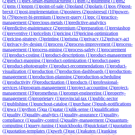
(
2
)
plex
(
1
)
plex-smart-manufacturing
(
1
)
plm
(
2
)
plumbing
(
1
)
pm2
(
1
)
pms
(
1
)
pnpm
(
1
)
point-of-sale
(
3
)
poland
(
3
)
polaris
(
1
)
pos
(
9
)
post-
brexit
(
1
)
post-implementation
(
2
)
postgres
(
2
)
postgresql
(
10
)
power-
bi
(
79
)
power-bi-premium
(
1
)
power-query
(
1
)
ppc
(
1
)
practice-
management
(
2
)
precious-metals
(
1
)
predictive-analytics
(
4
)
predictive-maintenance
(
2
)
premium
(
2
)
preparation
(
1
)
prestashop
(
1
)
preventive
(
1
)
pricelists
(
1
)
pricing
(
19
)
pricing-optimization
(
1
)
pricing-strategy
(
3
)
printing
(
1
)
prisma
(
1
)
privacy
(
12
)
privacy-act
(
1
)
privacy-by-design
(
1
)
process
(
2
)
process-improvement
(
1
)
process-
management
(
1
)
process-mining
(
1
)
process-safety
(
1
)
procurement
(
11
)
product-costing
(
1
)
product-descriptions
(
1
)
product-management
(
2
)
product-mapping
(
1
)
product-optimization
(
1
)
product-pages
(
1
)
product-photography
(
1
)
product-recommendations
(
1
)
product-
visualization
(
1
)
production
(
7
)
production-dashboards
(
1
)
production-
management
(
1
)
production-planning
(
2
)
production-scheduling
(
1
)
productivity
(
9
)
productization
(
1
)
products
(
1
)
professional-
services
(
4
)
program-management
(
1
)
project-accounting
(
2
)
project-
management
(
19
)
prometheus
(
1
)
prompt-engineering
(
1
)
property-
management
(
5
)
proprietary
(
1
)
provincial-tax
(
1
)
public-sector
(
1
)
publishing
(
1
)
punchout-catalog
(
1
)
purchase
(
3
)
push-notifications
(
1
)
pwa
(
1
)
python
(
5
)
qa
(
1
)
qatar
(
1
)
qlik-sense
(
1
)
qualification
(
1
)
quality
(
3
)
quality-analytics
(
1
)
quality-assurance
(
1
)
quality-
compliance
(
1
)
quality-control
(
2
)
quality-management
(
2
)
quantum-
computing
(
1
)
query-tuning
(
1
)
quickbooks
(
8
)
quickstart
(
1
)
quotation
(
1
)
quotation-templates
(
1
)
qweb
(
3
)
rag
(
1
)
rakuten
(
1
)
ranking