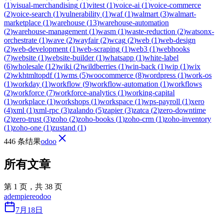
(
1
)
visual-merchandising
(
1
)
vitest
(
1
)
voice-ai
(
1
)
voice-commerce
(
2
)
voice-search
(
1
)
vulnerability
(
1
)
waf
(
1
)
walmart
(
3
)
walmart-
marketplace
(
1
)
warehouse
(
13
)
warehouse-automation
(
2
)
warehouse-management
(
1
)
wasm
(
1
)
waste-reduction
(
2
)
watsonx-
orchestrate
(
1
)
wave
(
2
)
wayfair
(
2
)
wcag
(
2
)
web
(
1
)
web-design
(
2
)
web-development
(
1
)
web-scraping
(
1
)
web3
(
1
)
webhooks
(
7
)
website
(
1
)
website-builder
(
1
)
whatsapp
(
1
)
white-label
(
6
)
wholesale
(
12
)
wiki
(
2
)
wildberries
(
1
)
win-back
(
1
)
wip
(
1
)
wix
(
2
)
wkhtmltopdf
(
1
)
wms
(
5
)
woocommerce
(
8
)
wordpress
(
1
)
work-os
(
1
)
workday
(
1
)
workflow
(
9
)
workflow-automation
(
1
)
workflows
(
2
)
workforce
(
7
)
workforce-analytics
(
1
)
working-capital
(
1
)
workplace
(
1
)
workshops
(
1
)
workspace
(
1
)
wps-payroll
(
1
)
xero
(
4
)
xml
(
1
)
xml-rpc
(
3
)
zalando
(
5
)
zapier
(
3
)
zatca
(
2
)
zero-downtime
(
2
)
zero-trust
(
3
)
zoho
(
2
)
zoho-books
(
1
)
zoho-crm
(
1
)
zoho-inventory
(
1
)
zoho-one
(
1
)
zustand
(
1
)
446 条结果
odoo
所有文章
第 1 页，共 38 页
adempiere
odoo
7月18日