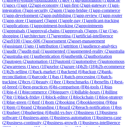
(
1
)
answer-engine-optimization
(
1
)
aov
(
1
)
ap-automation
(
1
)
apache
(
1
)
apcs
(
1
)
api
(
22
)
api-economy
(
1
)
api-first
(
2
)
api-gateway
(
1
)
api-
integration
(
3
)
api-security
(
2
)
apm
(
1
)
app-bridge
(
1
)
app-commerce
(
1
)
app-development
(
2
)
app-publishing
(
1
)
app-review
(
1
)
app-router
(
1
)
app-store
(
1
)
apparel
(
3
)
appi
(
1
)
apple-pay
(
1
)
applicant-tracking
(
1
)
applications
(
1
)
appointment-booking
(
2
)
appointments
(
1
)
appraisals
(
1
)
approval-chains
(
1
)
approvals
(
3
)
apps
(
1
)
ar
(
1
)
ar-
shopping
(
1
)
architecture
(
17
)
argentina
(
1
)
artificial-intelligence
(
2
)
as9100
(
1
)
asc-606
(
3
)
assessment
(
2
)
asset-management
(
4
)
assistant
(
1
)
ato
(
1
)
attribution
(
1
)
attrition
(
1
)
audience-analytics
(
1
)
audit
(
7
)
audit-trail
(
1
)
augmented
(
1
)
augmented-reality
(
2
)
australia
(
2
)
australia-gst
(
1
)
authentication
(
6
)
authentik
(
2
)
authorization
(
3
)
autogen
(
2
)
automation
(
119
)
automl
(
1
)
automotive
(
5
)
autonomous
(
2
)
awareness
(
1
)
aws
(
10
)
axelor
(
2
)
azure
(
4
)
b2b
(
18
)
b2b-ecommerce
(
1
)
b2b-selling
(
1
)
back-market
(
1
)
backend
(
6
)
backup
(
2
)
bank-
reconciliation
(
1
)
barcode
(
1
)
bas
(
1
)
batch-processing
(
1
)
batch-
tracking
(
2
)
bcrs
(
1
)
beauty
(
1
)
bee
(
1
)
benchmarks
(
1
)
benefits
(
1
)
best-
of-breed
(
1
)
best-practices
(
6
)
bi-comparison
(
8
)
bi-tools
(
1
)
bias
(
1
)
big-4
(
1
)
bigcommerce
(
3
)
bigquery
(
1
)
billable-hours
(
1
)
billing
(
7
)
bir
(
1
)
black-friday
(
1
)
block-editor
(
1
)
blockchain
(
1
)
blog-strategy
(
1
)
blue-green
(
1
)
bmf
(
1
)
bom
(
2
)
booking
(
5
)
bookkeeping
(
9
)
bpa
(
1
)
bpm
(
1
)
brand
(
2
)
branding
(
1
)
brazil
(
2
)
breach-notification
(
1
)
bss
(
1
)
budget
(
3
)
budgeting
(
6
)
build-vs-buy
(
3
)
business
(
13
)
business
software
(
1
)
business-apps
(
1
)
business-automation
(
1
)
business-case
(
2
)
business-continuity
(
2
)
business-growth
(
1
)
business-intelligence