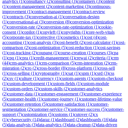
analytics
(
1
)
consultancy
(
2
)
consulting
(
3
)
containers
(
3
)
content
(
1
)
content-management
(
2
)
content-marketing
(
3
)
continuous-
improvement
(
1
)
contract-management
(
1
)
contract-review
(
1
)
contracts
(
3
)
conversation-ai
(
1
)
conversation-design
(
1
)
conversational-ai
(
3
)
conversion
(
8
)
conversion-optimization
(
7
)
conversion-rate
(
2
)
conversion-rate-optimization
(
1
)
cookie-
consent
(
1
)
copilot
(
1
)
copyleft
(
1
)
copyrights
(
1
)
core-web-vitals
(
5
)
corporate-tax
(
1
)
corrective
(
1
)
cosmetics
(
1
)
cost
(
4
)
cost-
accounting
(
1
)
cost-analysis
(
3
)
cost-benefit
(
2
)
cost-calculator
(
1
)
cost-
comparison
(
2
)
cost-optimization
(
5
)
cost-reduction
(
1
)
cost-savings
(
1
)
cost-tracking
(
2
)
coupang
(
1
)
course-creation
(
1
)
courses
(
3
)
cpa
(
1
)
cpq
(
1
)
cpra
(
1
)
credit-management
(
1
)
crewai
(
2
)
criteria
(
1
)
crm
(
44
)
crm-analytics
(
1
)
crm-comparison
(
5
)
crm-integration
(
2
)
crm-
migration
(
2
)
cro
(
2
)
cross-border
(
8
)
cross-platform
(
1
)
cross-sell
(
1
)
cross-selling
(
1
)
cryptography
(
1
)
csat
(
1
)
cspm
(
1
)
csrd
(
3
)
css
(
2
)
csv
(
1
)
culture
(
1
)
currency
(
1
)
custom-agents
(
1
)
custom-checkout
(
1
)
custom-development
(
1
)
custom-fields
(
1
)
custom-module
(
1
)
custom-orders
(
2
)
custom-skills
(
2
)
customer-analytics
(
2
)
customer-data
(
1
)
customer-engagement
(
3
)
customer-experience
(
5
)
customer-health
(
1
)
customer-journey
(
1
)
customer-lifetime-value
(
3
)
customer-retention
(
5
)
customer-satisfaction
(
1
)
customer-
segmentation
(
2
)
customer-service
(
7
)
customer-success
(
5
)
customer-
support
(
7
)
customization
(
5
)
customs
(
1
)
cutover
(
2
)
cx
(
1
)
cybersecurity
(
14
)
daraz
(
1
)
dashboard
(
2
)
dashboards
(
16
)
data
(
5
)
data-analysis
(
3
)
data-analytics
(
3
)
data-cleanup
(
2
)
data-driven