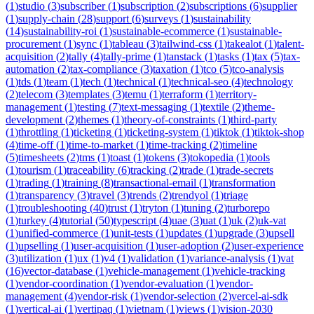
(
1
)
studio
(
3
)
subscriber
(
1
)
subscription
(
2
)
subscriptions
(
6
)
supplier
(
1
)
supply-chain
(
28
)
support
(
6
)
surveys
(
1
)
sustainability
(
14
)
sustainability-roi
(
1
)
sustainable-ecommerce
(
1
)
sustainable-
procurement
(
1
)
sync
(
1
)
tableau
(
3
)
tailwind-css
(
1
)
takealot
(
1
)
talent-
acquisition
(
2
)
tally
(
4
)
tally-prime
(
1
)
tanstack
(
1
)
tasks
(
1
)
tax
(
5
)
tax-
automation
(
2
)
tax-compliance
(
3
)
taxation
(
1
)
tco
(
5
)
tco-analysis
(
1
)
tds
(
1
)
team
(
1
)
tech
(
1
)
technical
(
1
)
technical-seo
(
4
)
technology
(
2
)
telecom
(
3
)
templates
(
3
)
temu
(
1
)
terraform
(
1
)
territory-
management
(
1
)
testing
(
7
)
text-messaging
(
1
)
textile
(
2
)
theme-
development
(
2
)
themes
(
1
)
theory-of-constraints
(
1
)
third-party
(
1
)
throttling
(
1
)
ticketing
(
1
)
ticketing-system
(
1
)
tiktok
(
1
)
tiktok-shop
(
4
)
time-off
(
1
)
time-to-market
(
1
)
time-tracking
(
2
)
timeline
(
5
)
timesheets
(
2
)
tms
(
1
)
toast
(
1
)
tokens
(
3
)
tokopedia
(
1
)
tools
(
1
)
tourism
(
1
)
traceability
(
6
)
tracking
(
2
)
trade
(
1
)
trade-secrets
(
1
)
trading
(
1
)
training
(
8
)
transactional-email
(
1
)
transformation
(
1
)
transparency
(
3
)
travel
(
3
)
trends
(
2
)
trendyol
(
1
)
triage
(
1
)
troubleshooting
(
40
)
trust
(
1
)
tryton
(
1
)
tuning
(
2
)
turborepo
(
1
)
turkey
(
4
)
tutorial
(
50
)
typescript
(
4
)
uae
(
3
)
uat
(
1
)
uk
(
2
)
uk-vat
(
1
)
unified-commerce
(
1
)
unit-tests
(
1
)
updates
(
1
)
upgrade
(
3
)
upsell
(
1
)
upselling
(
1
)
user-acquisition
(
1
)
user-adoption
(
2
)
user-experience
(
3
)
utilization
(
1
)
ux
(
1
)
v4
(
1
)
validation
(
1
)
variance-analysis
(
1
)
vat
(
16
)
vector-database
(
1
)
vehicle-management
(
1
)
vehicle-tracking
(
1
)
vendor-coordination
(
1
)
vendor-evaluation
(
1
)
vendor-
management
(
4
)
vendor-risk
(
1
)
vendor-selection
(
2
)
vercel-ai-sdk
(
1
)
vertical-ai
(
1
)
vertipaq
(
1
)
vietnam
(
1
)
views
(
1
)
vision-2030