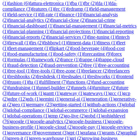
(
1
)
fashion
(
6
)
fattura-elettronica
(
1
)
fba
(
1
)
fbr
(
2
)
fda
(
1
)
fda-
compliance
(
3
)
features
(
1
)
fec
(
1
)
fedramp
(
1
)
field-management
(
1
)
field-service
(
1
)
fill-rate
(
1
)
finance
(
10
)
financial-analysis
(
2
)
financial-analytics
(
2
)
financial-close
(
2
)
financial-crime
(
1
)
financial-dashboard
(
1
)
financial-management
(
1
)
financial-metrics
(
1
)
financial-planning
(
1
)
financial-projections
(
1
)
financial-reporting
(
4
)
financial-reports
(
2
)
financial-services
(
3
)
fine-tuning
(
1
)
fintech
(
3
)
firewall
(
1
)
firs
(
2
)
fishbowl
(
1
)
fitment-data
(
1
)
fitness
(
1
)
fleet
(
1
)
fleet-management
(
1
)
flipkart
(
2
)
food-beverage
(
4
)
food-cost
(
1
)
food-manufacturing
(
1
)
food-safety
(
1
)
forecasting
(
9
)
forex
(
1
)
formulas
(
1
)
framework
(
2
)
france
(
1
)
frappe
(
4
)
frappe-cloud
(
1
)
fraud-detection
(
2
)
fraud-prevention
(
2
)
free
(
1
)
free-accounting
(
1
)
free-tool
(
1
)
free-tools
(
1
)
free-zone
(
1
)
freelancer
(
2
)
freelancers
(
1
)
freshbooks
(
2
)
freshdesk
(
1
)
freshsales
(
1
)
freshworks
(
1
)
frontend
(
3
)
fruugo
(
1
)
fta
(
1
)
fulfillment
(
7
)
functions
(
2
)
fund-accounting
(
2
)
fundraising
(
1
)
funnel-builder
(
2
)
funnels
(
4
)
furniture
(
2
)
future
(
3
)
future-of-work
(
1
)
gantt
(
1
)
gateway
(
1
)
gateways
(
1
)
gcc
(
1
)
gcp
(
2
)
gdpr
(
12
)
gds
(
1
)
gemini
(
1
)
general-ai
(
1
)
generation
(
1
)
generative-
ai
(
2
)
geo
(
1
)
germany
(
23
)
getting-started
(
1
)
github-actions
(
3
)
global
(
3
)
global-compliance
(
1
)
global-ecommerce
(
1
)
global-expansion
(
1
)
global-operations
(
1
)
gmp
(
2
)
go-live
(
2
)
gobd
(
1
)
gohighlevel
(
76
)
google
(
1
)
google-analytics
(
2
)
google-business
(
1
)
google-
business-profile
(
1
)
google-cloud
(
2
)
google-pay
(
1
)
google-reviews
(
1
)
governance
(
8
)
government
(
3
)
gpt
(
1
)
grafana
(
1
)
grants
(
2
)
graphql
(
3
)
green-it
(
1
)
green-warehouse
(
1
)
gri
(
2
)
growing-business