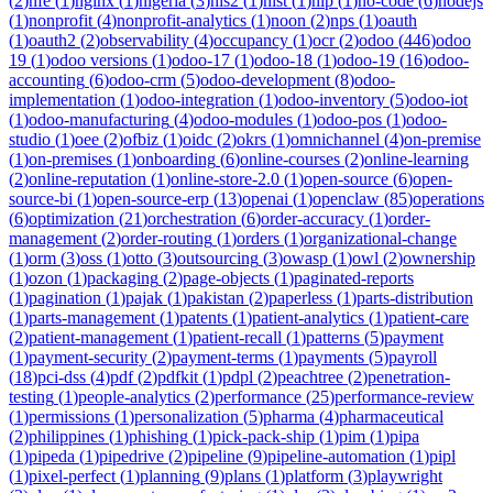
(
2
)
nfe
(
1
)
nginx
(
1
)
nigeria
(
3
)
nis2
(
1
)
nist
(
1
)
nlp
(
1
)
no-code
(
6
)
nodejs
(
1
)
nonprofit
(
4
)
nonprofit-analytics
(
1
)
noon
(
2
)
nps
(
1
)
oauth
(
1
)
oauth2
(
2
)
observability
(
4
)
occupancy
(
1
)
ocr
(
2
)
odoo
(
446
)
odoo
19
(
1
)
odoo versions
(
1
)
odoo-17
(
1
)
odoo-18
(
1
)
odoo-19
(
16
)
odoo-
accounting
(
6
)
odoo-crm
(
5
)
odoo-development
(
8
)
odoo-
implementation
(
1
)
odoo-integration
(
1
)
odoo-inventory
(
5
)
odoo-iot
(
1
)
odoo-manufacturing
(
4
)
odoo-modules
(
1
)
odoo-pos
(
1
)
odoo-
studio
(
1
)
oee
(
2
)
ofbiz
(
1
)
oidc
(
2
)
okrs
(
1
)
omnichannel
(
4
)
on-premise
(
1
)
on-premises
(
1
)
onboarding
(
6
)
online-courses
(
2
)
online-learning
(
2
)
online-reputation
(
1
)
online-store-2.0
(
1
)
open-source
(
6
)
open-
source-bi
(
1
)
open-source-erp
(
13
)
openai
(
1
)
openclaw
(
85
)
operations
(
6
)
optimization
(
21
)
orchestration
(
6
)
order-accuracy
(
1
)
order-
management
(
2
)
order-routing
(
1
)
orders
(
1
)
organizational-change
(
1
)
orm
(
3
)
oss
(
1
)
otto
(
3
)
outsourcing
(
3
)
owasp
(
1
)
owl
(
2
)
ownership
(
1
)
ozon
(
1
)
packaging
(
2
)
page-objects
(
1
)
paginated-reports
(
1
)
pagination
(
1
)
pajak
(
1
)
pakistan
(
2
)
paperless
(
1
)
parts-distribution
(
1
)
parts-management
(
1
)
patents
(
1
)
patient-analytics
(
1
)
patient-care
(
2
)
patient-management
(
1
)
patient-recall
(
1
)
patterns
(
5
)
payment
(
1
)
payment-security
(
2
)
payment-terms
(
1
)
payments
(
5
)
payroll
(
18
)
pci-dss
(
4
)
pdf
(
2
)
pdfkit
(
1
)
pdpl
(
2
)
peachtree
(
2
)
penetration-
testing
(
1
)
people-analytics
(
2
)
performance
(
25
)
performance-review
(
1
)
permissions
(
1
)
personalization
(
5
)
pharma
(
4
)
pharmaceutical
(
2
)
philippines
(
1
)
phishing
(
1
)
pick-pack-ship
(
1
)
pim
(
1
)
pipa
(
1
)
pipeda
(
1
)
pipedrive
(
2
)
pipeline
(
9
)
pipeline-automation
(
1
)
pipl
(
1
)
pixel-perfect
(
1
)
planning
(
9
)
plans
(
1
)
platform
(
3
)
playwright