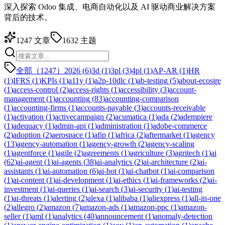
深入探索 Odoo 集成、电商自动化以及 AI 驱动商业解决方案
背后的技术。
1247
文章
1632
主题
全部（1247）
2026
(
6
)
3d
(
1
)
3pl
(
3
)
4pl
(
1
)
AP-AR
(
1
)
HR
(
1
)
IFRS
(
1
)
KPIs
(
1
)
a11y
(
1
)
a2p-10dlc
(
1
)
ab-testing
(
5
)
about-ecosire
(
1
)
access-control
(
2
)
access-rights
(
1
)
accessibility
(
3
)
account-
management
(
1
)
accounting
(
83
)
accounting-comparison
(
1
)
accounting-firms
(
1
)
accounts-payable
(
3
)
accounts-receivable
(
1
)
activation
(
1
)
activecampaign
(
2
)
acumatica
(
1
)
ada
(
2
)
adempiere
(
1
)
adequacy
(
1
)
admin-api
(
1
)
administration
(
1
)
adobe-commerce
(
2
)
adoption
(
2
)
aerospace
(
1
)
afip
(
1
)
africa
(
2
)
aftermarket
(
1
)
agency
(
13
)
agency-automation
(
1
)
agency-growth
(
2
)
agency-scaling
(
1
)
agentforce
(
1
)
agile
(
2
)
agreements
(
1
)
agriculture
(
3
)
agritech
(
1
)
ai
(
62
)
ai-agent
(
1
)
ai-agents
(
38
)
ai-analytics
(
2
)
ai-architecture
(
2
)
ai-
assistants
(
1
)
ai-automation
(
6
)
ai-bot
(
1
)
ai-chatbot
(
1
)
ai-comparison
(
1
)
ai-content
(
1
)
ai-development
(
1
)
ai-ethics
(
1
)
ai-frameworks
(
2
)
ai-
investment
(
1
)
ai-queries
(
1
)
ai-search
(
3
)
ai-security
(
1
)
ai-testing
(
1
)
ai-threats
(
1
)
alerting
(
2
)
alexa
(
1
)
alibaba
(
1
)
aliexpress
(
1
)
all-in-one
(
2
)
allegro
(
2
)
amazon
(
7
)
amazon-ads
(
1
)
amazon-ppc
(
1
)
amazon-
seller
(
1
)
aml
(
1
)
analytics
(
40
)
announcement
(
1
)
anomaly-detection