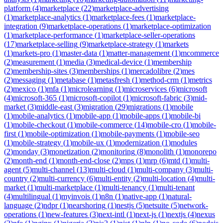
platform
(
4
)
marketplace
(
22
)
marketplace-advertising
(
1
)
marketplace-analytics
(
1
)
marketplace-fees
(
1
)
marketplace-
integration
(
9
)
marketplace-operations
(
1
)
marketplace-optimization
(
1
)
marketplace-performance
(
1
)
marketplace-seller-operations
(
17
)
marketplace-selling
(
9
)
marketplace-strategy
(
1
)
markets
(
1
)
markets-pro
(
1
)
master-data
(
1
)
matter-management
(
1
)
mcommerce
(
2
)
measurement
(
1
)
media
(
3
)
medical-device
(
1
)
membership
(
2
)
membership-sites
(
3
)
memberships
(
1
)
mercadolibre
(
2
)
mes
(
2
)
messaging
(
1
)
metabase
(
1
)
metasfresh
(
1
)
method-crm
(
1
)
metrics
(
2
)
mexico
(
1
)
mfa
(
1
)
microlearning
(
1
)
microservices
(
6
)
microsoft
(
4
)
microsoft-365
(
1
)
microsoft-copilot
(
1
)
microsoft-fabric
(
3
)
mid-
market
(
3
)
middle-east
(
3
)
migration
(
29
)
migrations
(
1
)
mobile
(
1
)
mobile-analytics
(
1
)
mobile-app
(
1
)
mobile-apps
(
1
)
mobile-bi
(
1
)
mobile-checkout
(
1
)
mobile-commerce
(
14
)
mobile-cro
(
1
)
mobile-
first
(
1
)
mobile-optimization
(
1
)
mobile-payments
(
1
)
mobile-seo
(
1
)
mobile-strategy
(
1
)
mobile-ux
(
1
)
modernization
(
1
)
modules
(
2
)
monday
(
3
)
monetization
(
2
)
monitoring
(
8
)
monolith
(
1
)
monorepo
(
2
)
month-end
(
1
)
month-end-close
(
2
)
mps
(
1
)
mrp
(
6
)
mtd
(
1
)
multi-
agent
(
5
)
multi-channel
(
13
)
multi-cloud
(
1
)
multi-company
(
3
)
multi-
country
(
2
)
multi-currency
(
6
)
multi-entity
(
2
)
multi-location
(
4
)
multi-
market
(
1
)
multi-marketplace
(
1
)
multi-tenancy
(
1
)
multi-tenant
(
4
)
multilingual
(
1
)
myinvois
(
1
)
n8n
(
1
)
native-app
(
1
)
natural-
language
(
2
)
ndpr
(
1
)
nearshoring
(
1
)
nestjs
(
5
)
netsuite
(
5
)
network-
operations
(
1
)
new-features
(
3
)
next-intl
(
1
)
next-js
(
1
)
nextjs
(
4
)
nexus