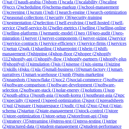
(
1
)
sat
(
1
)
saudi-arabia
(
3
)
sbom
(
1
)
scada
(
1
)
scalability
(
3
)
scaling
(
9
)
sccs
(
2
)
scheduling
(
6
)
schema-markup
(
1
)
school-management
(
1
)
screening
(
1
)
scrum
(
1
)
sdi
(
1
)
search-engine
(
1
)
search-optimization
(
2
)
seasonal-collections
(
1
)
security
(
36
)
security-training
(
1
)
segmentation
(
2
)
selection
(
1
)
self-evolving
(
1
)
self-hosted
(
1
)
self-
service
(
2
)
self-service-bi
(
2
)
seller-metrics
(
1
)
selling
(
1
)
selling-online
(
1
)
selling-platforms
(
1
)
semantic-model
(
1
)
seo
(
16
)
seo-audit
(
1
)
seo-
migration
(
1
)
server
(
1
)
server-components
(
1
)
server-sizing
(
2
)
service
(
1
)
service-contracts
(
1
)
service-efficiency
(
1
)
service-firms
(
1
)
services
(
1
)
setup
(
2
)
sgk
(
1
)
sharding
(
1
)
sharepoint
(
1
)
shein
(
1
)
shift-
management
(
3
)
shipping
(
4
)
shop-floor
(
2
)
shopee
(
2
)
shopify
(
112
)
shopify-api
(
1
)
shopify-flow
(
1
)
shopify-partners
(
1
)
shopify-plus
(
8
)
shopifyql
(
1
)
simulation
(
3
)
sis
(
1
)
sisense
(
1
)
six-sigma
(
1
)
sizing
(
1
)
skills
(
4
)
sku
(
1
)
sla
(
5
)
small-business
(
10
)
smart-factory
(
1
)
smart-
narratives
(
1
)
smart-warehouse
(
1
)
smb
(
9
)
sms-marketing
(
5
)
snapshots
(
1
)
snowflake
(
1
)
soc2
(
5
)
social-commerce
(
5
)
software
(
4
)
software-comparison
(
1
)
software-development
(
1
)
software-
selection
(
2
)
software-stack
(
1
)
solar-energy
(
1
)
solutions
(
1
)
sop
(
2
)
south-africa
(
3
)
south-asia
(
1
)
south-korea
(
1
)
southeast-asia
(
2
)
spc
(
1
)
specialty
(
1
)
speed
(
1
)
speed-optimization
(
2
)
spot
(
1
)
spreadsheets
(
1
)
sql
(
2
)
square
(
1
)
squarespace
(
1
)
ssdlc
(
1
)
ssl
(
2
)
sso
(
2
)
sst
(
1
)
star-
schema
(
2
)
startup
(
2
)
state-management
(
1
)
stock-control
(
1
)
store
(
1
)
store-optimization
(
1
)
store-setup
(
2
)
storefront-api
(
3
)
stp
(
1
)
strategy
(
35
)
streaming
(
4
)
stress-test
(
1
)
stress-testing
(
1
)
stripe
(
2
)
structured-data
(
1
)
student-management
(
2
)
student-performance