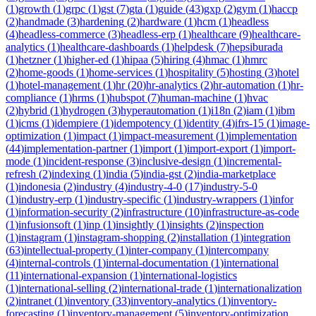
(
1
)
growth
(
1
)
grpc
(
1
)
gst
(
7
)
gta
(
1
)
guide
(
43
)
gxp
(
2
)
gym
(
1
)
haccp
(
2
)
handmade
(
3
)
hardening
(
2
)
hardware
(
1
)
hcm
(
1
)
headless
(
4
)
headless-commerce
(
3
)
headless-erp
(
1
)
healthcare
(
9
)
healthcare-
analytics
(
1
)
healthcare-dashboards
(
1
)
helpdesk
(
7
)
hepsiburada
(
1
)
hetzner
(
1
)
higher-ed
(
1
)
hipaa
(
5
)
hiring
(
4
)
hmac
(
1
)
hmrc
(
2
)
home-goods
(
1
)
home-services
(
1
)
hospitality
(
5
)
hosting
(
3
)
hotel
(
1
)
hotel-management
(
1
)
hr
(
20
)
hr-analytics
(
2
)
hr-automation
(
1
)
hr-
compliance
(
1
)
hrms
(
1
)
hubspot
(
7
)
human-machine
(
1
)
hvac
(
2
)
hybrid
(
1
)
hydrogen
(
3
)
hyperautomation
(
1
)
i18n
(
2
)
iam
(
1
)
ibm
(
1
)
icms
(
1
)
idempiere
(
1
)
idempotency
(
1
)
identity
(
4
)
ifrs-15
(
1
)
image-
optimization
(
1
)
impact
(
1
)
impact-measurement
(
1
)
implementation
(
44
)
implementation-partner
(
1
)
import
(
1
)
import-export
(
1
)
import-
mode
(
1
)
incident-response
(
3
)
inclusive-design
(
1
)
incremental-
refresh
(
2
)
indexing
(
1
)
india
(
5
)
india-gst
(
2
)
india-marketplace
(
1
)
indonesia
(
2
)
industry
(
4
)
industry-4-0
(
17
)
industry-5-0
(
1
)
industry-erp
(
1
)
industry-specific
(
1
)
industry-wrappers
(
1
)
infor
(
1
)
information-security
(
2
)
infrastructure
(
10
)
infrastructure-as-code
(
1
)
infusionsoft
(
1
)
inp
(
1
)
insightly
(
1
)
insights
(
2
)
inspection
(
1
)
instagram
(
1
)
instagram-shopping
(
2
)
installation
(
1
)
integration
(
63
)
intellectual-property
(
1
)
inter-company
(
1
)
intercompany
(
4
)
internal-controls
(
1
)
internal-documentation
(
1
)
international
(
11
)
international-expansion
(
1
)
international-logistics
(
1
)
international-selling
(
2
)
international-trade
(
1
)
internationalization
(
2
)
intranet
(
1
)
inventory
(
33
)
inventory-analytics
(
1
)
inventory-
forecasting
(
1
)
inventory-management
(
5
)
inventory-optimization