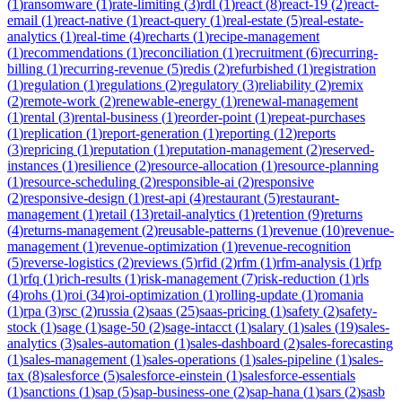
(
1
)
ransomware
(
1
)
rate-limiting
(
3
)
rdl
(
1
)
react
(
8
)
react-19
(
2
)
react-
email
(
1
)
react-native
(
1
)
react-query
(
1
)
real-estate
(
5
)
real-estate-
analytics
(
1
)
real-time
(
4
)
recharts
(
1
)
recipe-management
(
1
)
recommendations
(
1
)
reconciliation
(
1
)
recruitment
(
6
)
recurring-
billing
(
1
)
recurring-revenue
(
5
)
redis
(
2
)
refurbished
(
1
)
registration
(
1
)
regulation
(
1
)
regulations
(
2
)
regulatory
(
3
)
reliability
(
2
)
remix
(
2
)
remote-work
(
2
)
renewable-energy
(
1
)
renewal-management
(
1
)
rental
(
3
)
rental-business
(
1
)
reorder-point
(
1
)
repeat-purchases
(
1
)
replication
(
1
)
report-generation
(
1
)
reporting
(
12
)
reports
(
3
)
repricing
(
1
)
reputation
(
1
)
reputation-management
(
2
)
reserved-
instances
(
1
)
resilience
(
2
)
resource-allocation
(
1
)
resource-planning
(
1
)
resource-scheduling
(
2
)
responsible-ai
(
2
)
responsive
(
2
)
responsive-design
(
1
)
rest-api
(
4
)
restaurant
(
5
)
restaurant-
management
(
1
)
retail
(
13
)
retail-analytics
(
1
)
retention
(
9
)
returns
(
4
)
returns-management
(
2
)
reusable-patterns
(
1
)
revenue
(
10
)
revenue-
management
(
1
)
revenue-optimization
(
1
)
revenue-recognition
(
5
)
reverse-logistics
(
2
)
reviews
(
5
)
rfid
(
2
)
rfm
(
1
)
rfm-analysis
(
1
)
rfp
(
1
)
rfq
(
1
)
rich-results
(
1
)
risk-management
(
7
)
risk-reduction
(
1
)
rls
(
4
)
rohs
(
1
)
roi
(
34
)
roi-optimization
(
1
)
rolling-update
(
1
)
romania
(
1
)
rpa
(
3
)
rsc
(
2
)
russia
(
2
)
saas
(
25
)
saas-pricing
(
1
)
safety
(
2
)
safety-
stock
(
1
)
sage
(
1
)
sage-50
(
2
)
sage-intacct
(
1
)
salary
(
1
)
sales
(
19
)
sales-
analytics
(
3
)
sales-automation
(
1
)
sales-dashboard
(
2
)
sales-forecasting
(
1
)
sales-management
(
1
)
sales-operations
(
1
)
sales-pipeline
(
1
)
sales-
tax
(
8
)
salesforce
(
5
)
salesforce-einstein
(
1
)
salesforce-essentials
(
1
)
sanctions
(
1
)
sap
(
5
)
sap-business-one
(
2
)
sap-hana
(
1
)
sars
(
2
)
sasb