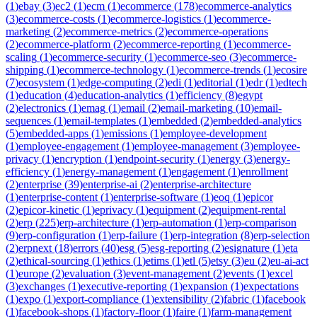
(
1
)
ebay
(
3
)
ec2
(
1
)
ecm
(
1
)
ecommerce
(
178
)
ecommerce-analytics
(
3
)
ecommerce-costs
(
1
)
ecommerce-logistics
(
1
)
ecommerce-
marketing
(
2
)
ecommerce-metrics
(
2
)
ecommerce-operations
(
2
)
ecommerce-platform
(
2
)
ecommerce-reporting
(
1
)
ecommerce-
scaling
(
1
)
ecommerce-security
(
1
)
ecommerce-seo
(
3
)
ecommerce-
shipping
(
1
)
ecommerce-technology
(
1
)
ecommerce-trends
(
1
)
ecosire
(
7
)
ecosystem
(
1
)
edge-computing
(
2
)
edi
(
1
)
editorial
(
1
)
edr
(
1
)
edtech
(
1
)
education
(
4
)
education-analytics
(
1
)
efficiency
(
8
)
egypt
(
2
)
electronics
(
1
)
emag
(
1
)
email
(
2
)
email-marketing
(
10
)
email-
sequences
(
1
)
email-templates
(
1
)
embedded
(
2
)
embedded-analytics
(
5
)
embedded-apps
(
1
)
emissions
(
1
)
employee-development
(
1
)
employee-engagement
(
1
)
employee-management
(
3
)
employee-
privacy
(
1
)
encryption
(
1
)
endpoint-security
(
1
)
energy
(
3
)
energy-
efficiency
(
1
)
energy-management
(
1
)
engagement
(
1
)
enrollment
(
2
)
enterprise
(
39
)
enterprise-ai
(
2
)
enterprise-architecture
(
1
)
enterprise-content
(
1
)
enterprise-software
(
1
)
eoq
(
1
)
epicor
(
2
)
epicor-kinetic
(
1
)
eprivacy
(
1
)
equipment
(
2
)
equipment-rental
(
2
)
erp
(
225
)
erp-architecture
(
1
)
erp-automation
(
1
)
erp-comparison
(
9
)
erp-configuration
(
1
)
erp-failure
(
1
)
erp-integration
(
8
)
erp-selection
(
2
)
erpnext
(
18
)
errors
(
40
)
esg
(
5
)
esg-reporting
(
2
)
esignature
(
1
)
eta
(
2
)
ethical-sourcing
(
1
)
ethics
(
1
)
etims
(
1
)
etl
(
5
)
etsy
(
3
)
eu
(
2
)
eu-ai-act
(
1
)
europe
(
2
)
evaluation
(
3
)
event-management
(
2
)
events
(
1
)
excel
(
3
)
exchanges
(
1
)
executive-reporting
(
1
)
expansion
(
1
)
expectations
(
1
)
expo
(
1
)
export-compliance
(
1
)
extensibility
(
2
)
fabric
(
1
)
facebook
(
1
)
facebook-shops
(
1
)
factory-floor
(
1
)
faire
(
1
)
farm-management