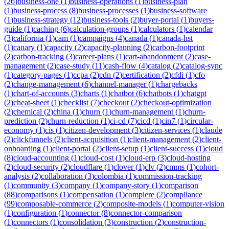
(
26
)
business-one
(
1
)
business-operations
(
1
)
business-plan
(
1
)
business-process
(
8
)
business-processes
(
1
)
business-software
(
1
)
business-strategy
(
12
)
business-tools
(
2
)
buyer-portal
(
1
)
buyers-
guide
(
1
)
caching
(
6
)
calculation-groups
(
1
)
calculators
(
1
)
calendar
(
3
)
california
(
1
)
cam
(
1
)
campaigns
(
4
)
canada
(
1
)
canada-hst
(
1
)
canary
(
1
)
capacity
(
2
)
capacity-planning
(
2
)
carbon-footprint
(
2
)
carbon-tracking
(
3
)
career-plans
(
1
)
cart-abandonment
(
2
)
case-
management
(
2
)
case-study
(
11
)
cash-flow
(
4
)
catalog
(
2
)
catalog-sync
(
1
)
category-pages
(
1
)
ccpa
(
2
)
cdn
(
2
)
certification
(
2
)
cfdi
(
1
)
cfo
(
2
)
change-management
(
6
)
channel-manager
(
1
)
chargebacks
(
1
)
chart-of-accounts
(
3
)
charts
(
1
)
chatbot
(
6
)
chatbots
(
1
)
chatgpt
(
2
)
cheat-sheet
(
1
)
checklist
(
7
)
checkout
(
2
)
checkout-optimization
(
2
)
chemical
(
2
)
china
(
1
)
churn
(
1
)
churn-management
(
1
)
churn-
prediction
(
2
)
churn-reduction
(
1
)
ci-cd
(
7
)
cicd
(
1
)
cin7
(
1
)
circular-
economy
(
1
)
cis
(
1
)
citizen-development
(
3
)
citizen-services
(
1
)
claude
(
2
)
clickfunnels
(
2
)
client-acquisition
(
1
)
client-management
(
2
)
client-
onboarding
(
1
)
client-portal
(
2
)
client-setup
(
1
)
client-success
(
1
)
cloud
(
8
)
cloud-accounting
(
1
)
cloud-cost
(
1
)
cloud-erp
(
3
)
cloud-hosting
(
2
)
cloud-security
(
2
)
cloudflare
(
1
)
clover
(
1
)
clv
(
2
)
cmms
(
1
)
cohort-
analysis
(
2
)
collaboration
(
3
)
colombia
(
1
)
commission-tracking
(
1
)
community
(
3
)
company
(
1
)
company-story
(
1
)
comparison
(
88
)
comparisons
(
1
)
compensation
(
1
)
compiere
(
2
)
compliance
(
99
)
composable-commerce
(
2
)
composite-models
(
1
)
computer-vision
(
1
)
configuration
(
1
)
connector
(
8
)
connector-comparison
(
1
)
connectors
(
1
)
consolidation
(
3
)
construction
(
2
)
construction-