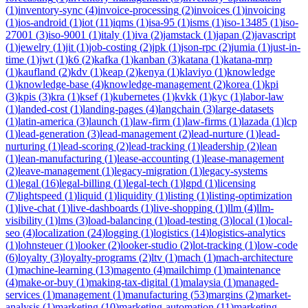
(
1
)
inventory-sync
(
4
)
invoice-processing
(
2
)
invoices
(
1
)
invoicing
(
1
)
ios-android
(
1
)
iot
(
11
)
iqms
(
1
)
isa-95
(
1
)
isms
(
1
)
iso-13485
(
1
)
iso-
27001
(
3
)
iso-9001
(
1
)
italy
(
1
)
iva
(
2
)
jamstack
(
1
)
japan
(
2
)
javascript
(
1
)
jewelry
(
1
)
jit
(
1
)
job-costing
(
2
)
jpk
(
1
)
json-rpc
(
2
)
jumia
(
1
)
just-in-
time
(
1
)
jwt
(
1
)
k6
(
2
)
kafka
(
1
)
kanban
(
3
)
katana
(
1
)
katana-mrp
(
1
)
kaufland
(
2
)
kdv
(
1
)
keap
(
2
)
kenya
(
1
)
klaviyo
(
1
)
knowledge
(
1
)
knowledge-base
(
4
)
knowledge-management
(
2
)
korea
(
1
)
kpi
(
3
)
kpis
(
3
)
kra
(
1
)
ksef
(
1
)
kubernetes
(
1
)
kvkk
(
1
)
kyc
(
1
)
labor-law
(
1
)
landed-cost
(
1
)
landing-pages
(
4
)
langchain
(
3
)
large-datasets
(
1
)
latin-america
(
3
)
launch
(
1
)
law-firm
(
1
)
law-firms
(
1
)
lazada
(
1
)
lcp
(
1
)
lead-generation
(
3
)
lead-management
(
2
)
lead-nurture
(
1
)
lead-
nurturing
(
1
)
lead-scoring
(
2
)
lead-tracking
(
1
)
leadership
(
2
)
lean
(
1
)
lean-manufacturing
(
1
)
lease-accounting
(
1
)
lease-management
(
2
)
leave-management
(
1
)
legacy-migration
(
1
)
legacy-systems
(
1
)
legal
(
16
)
legal-billing
(
1
)
legal-tech
(
1
)
lgpd
(
1
)
licensing
(
7
)
lightspeed
(
1
)
liquid
(
1
)
liquidity
(
1
)
listing
(
1
)
listing-optimization
(
1
)
live-chat
(
1
)
live-dashboards
(
1
)
live-shopping
(
1
)
llm
(
4
)
llm-
visibility
(
1
)
lms
(
3
)
load-balancing
(
1
)
load-testing
(
3
)
local
(
1
)
local-
seo
(
4
)
localization
(
24
)
logging
(
1
)
logistics
(
14
)
logistics-analytics
(
1
)
lohnsteuer
(
1
)
looker
(
2
)
looker-studio
(
2
)
lot-tracking
(
1
)
low-code
(
6
)
loyalty
(
3
)
loyalty-programs
(
2
)
ltv
(
1
)
mach
(
1
)
mach-architecture
(
1
)
machine-learning
(
13
)
magento
(
4
)
mailchimp
(
1
)
maintenance
(
4
)
make-or-buy
(
1
)
making-tax-digital
(
1
)
malaysia
(
1
)
managed-
services
(
1
)
management
(
1
)
manufacturing
(
53
)
margins
(
2
)
market-
analysis
(
1
)
marketing
(
10
)
marketing-automation
(
11
)
marketing-