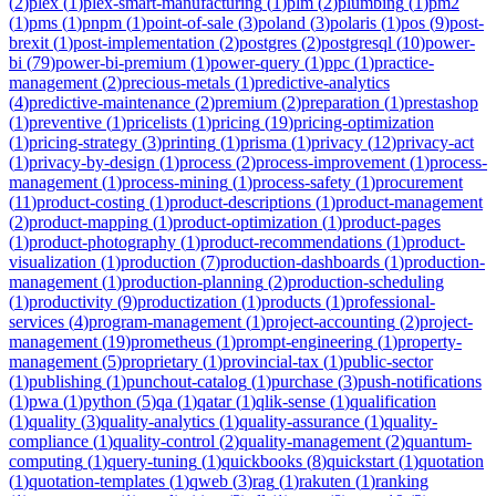
(
2
)
plex
(
1
)
plex-smart-manufacturing
(
1
)
plm
(
2
)
plumbing
(
1
)
pm2
(
1
)
pms
(
1
)
pnpm
(
1
)
point-of-sale
(
3
)
poland
(
3
)
polaris
(
1
)
pos
(
9
)
post-
brexit
(
1
)
post-implementation
(
2
)
postgres
(
2
)
postgresql
(
10
)
power-
bi
(
79
)
power-bi-premium
(
1
)
power-query
(
1
)
ppc
(
1
)
practice-
management
(
2
)
precious-metals
(
1
)
predictive-analytics
(
4
)
predictive-maintenance
(
2
)
premium
(
2
)
preparation
(
1
)
prestashop
(
1
)
preventive
(
1
)
pricelists
(
1
)
pricing
(
19
)
pricing-optimization
(
1
)
pricing-strategy
(
3
)
printing
(
1
)
prisma
(
1
)
privacy
(
12
)
privacy-act
(
1
)
privacy-by-design
(
1
)
process
(
2
)
process-improvement
(
1
)
process-
management
(
1
)
process-mining
(
1
)
process-safety
(
1
)
procurement
(
11
)
product-costing
(
1
)
product-descriptions
(
1
)
product-management
(
2
)
product-mapping
(
1
)
product-optimization
(
1
)
product-pages
(
1
)
product-photography
(
1
)
product-recommendations
(
1
)
product-
visualization
(
1
)
production
(
7
)
production-dashboards
(
1
)
production-
management
(
1
)
production-planning
(
2
)
production-scheduling
(
1
)
productivity
(
9
)
productization
(
1
)
products
(
1
)
professional-
services
(
4
)
program-management
(
1
)
project-accounting
(
2
)
project-
management
(
19
)
prometheus
(
1
)
prompt-engineering
(
1
)
property-
management
(
5
)
proprietary
(
1
)
provincial-tax
(
1
)
public-sector
(
1
)
publishing
(
1
)
punchout-catalog
(
1
)
purchase
(
3
)
push-notifications
(
1
)
pwa
(
1
)
python
(
5
)
qa
(
1
)
qatar
(
1
)
qlik-sense
(
1
)
qualification
(
1
)
quality
(
3
)
quality-analytics
(
1
)
quality-assurance
(
1
)
quality-
compliance
(
1
)
quality-control
(
2
)
quality-management
(
2
)
quantum-
computing
(
1
)
query-tuning
(
1
)
quickbooks
(
8
)
quickstart
(
1
)
quotation
(
1
)
quotation-templates
(
1
)
qweb
(
3
)
rag
(
1
)
rakuten
(
1
)
ranking