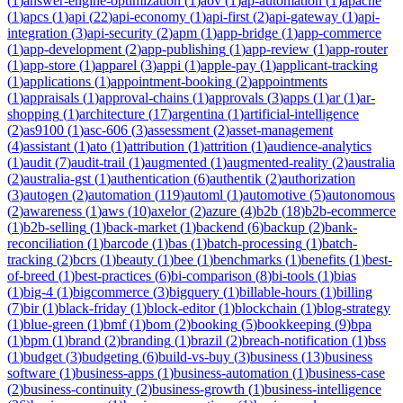
(
1
)
answer-engine-optimization
(
1
)
aov
(
1
)
ap-automation
(
1
)
apache
(
1
)
apcs
(
1
)
api
(
22
)
api-economy
(
1
)
api-first
(
2
)
api-gateway
(
1
)
api-
integration
(
3
)
api-security
(
2
)
apm
(
1
)
app-bridge
(
1
)
app-commerce
(
1
)
app-development
(
2
)
app-publishing
(
1
)
app-review
(
1
)
app-router
(
1
)
app-store
(
1
)
apparel
(
3
)
appi
(
1
)
apple-pay
(
1
)
applicant-tracking
(
1
)
applications
(
1
)
appointment-booking
(
2
)
appointments
(
1
)
appraisals
(
1
)
approval-chains
(
1
)
approvals
(
3
)
apps
(
1
)
ar
(
1
)
ar-
shopping
(
1
)
architecture
(
17
)
argentina
(
1
)
artificial-intelligence
(
2
)
as9100
(
1
)
asc-606
(
3
)
assessment
(
2
)
asset-management
(
4
)
assistant
(
1
)
ato
(
1
)
attribution
(
1
)
attrition
(
1
)
audience-analytics
(
1
)
audit
(
7
)
audit-trail
(
1
)
augmented
(
1
)
augmented-reality
(
2
)
australia
(
2
)
australia-gst
(
1
)
authentication
(
6
)
authentik
(
2
)
authorization
(
3
)
autogen
(
2
)
automation
(
119
)
automl
(
1
)
automotive
(
5
)
autonomous
(
2
)
awareness
(
1
)
aws
(
10
)
axelor
(
2
)
azure
(
4
)
b2b
(
18
)
b2b-ecommerce
(
1
)
b2b-selling
(
1
)
back-market
(
1
)
backend
(
6
)
backup
(
2
)
bank-
reconciliation
(
1
)
barcode
(
1
)
bas
(
1
)
batch-processing
(
1
)
batch-
tracking
(
2
)
bcrs
(
1
)
beauty
(
1
)
bee
(
1
)
benchmarks
(
1
)
benefits
(
1
)
best-
of-breed
(
1
)
best-practices
(
6
)
bi-comparison
(
8
)
bi-tools
(
1
)
bias
(
1
)
big-4
(
1
)
bigcommerce
(
3
)
bigquery
(
1
)
billable-hours
(
1
)
billing
(
7
)
bir
(
1
)
black-friday
(
1
)
block-editor
(
1
)
blockchain
(
1
)
blog-strategy
(
1
)
blue-green
(
1
)
bmf
(
1
)
bom
(
2
)
booking
(
5
)
bookkeeping
(
9
)
bpa
(
1
)
bpm
(
1
)
brand
(
2
)
branding
(
1
)
brazil
(
2
)
breach-notification
(
1
)
bss
(
1
)
budget
(
3
)
budgeting
(
6
)
build-vs-buy
(
3
)
business
(
13
)
business
software
(
1
)
business-apps
(
1
)
business-automation
(
1
)
business-case
(
2
)
business-continuity
(
2
)
business-growth
(
1
)
business-intelligence