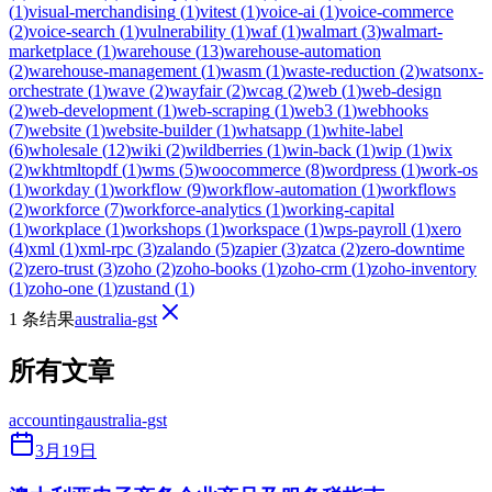
(
1
)
visual-merchandising
(
1
)
vitest
(
1
)
voice-ai
(
1
)
voice-commerce
(
2
)
voice-search
(
1
)
vulnerability
(
1
)
waf
(
1
)
walmart
(
3
)
walmart-
marketplace
(
1
)
warehouse
(
13
)
warehouse-automation
(
2
)
warehouse-management
(
1
)
wasm
(
1
)
waste-reduction
(
2
)
watsonx-
orchestrate
(
1
)
wave
(
2
)
wayfair
(
2
)
wcag
(
2
)
web
(
1
)
web-design
(
2
)
web-development
(
1
)
web-scraping
(
1
)
web3
(
1
)
webhooks
(
7
)
website
(
1
)
website-builder
(
1
)
whatsapp
(
1
)
white-label
(
6
)
wholesale
(
12
)
wiki
(
2
)
wildberries
(
1
)
win-back
(
1
)
wip
(
1
)
wix
(
2
)
wkhtmltopdf
(
1
)
wms
(
5
)
woocommerce
(
8
)
wordpress
(
1
)
work-os
(
1
)
workday
(
1
)
workflow
(
9
)
workflow-automation
(
1
)
workflows
(
2
)
workforce
(
7
)
workforce-analytics
(
1
)
working-capital
(
1
)
workplace
(
1
)
workshops
(
1
)
workspace
(
1
)
wps-payroll
(
1
)
xero
(
4
)
xml
(
1
)
xml-rpc
(
3
)
zalando
(
5
)
zapier
(
3
)
zatca
(
2
)
zero-downtime
(
2
)
zero-trust
(
3
)
zoho
(
2
)
zoho-books
(
1
)
zoho-crm
(
1
)
zoho-inventory
(
1
)
zoho-one
(
1
)
zustand
(
1
)
1 条结果
australia-gst
所有文章
accounting
australia-gst
3月19日