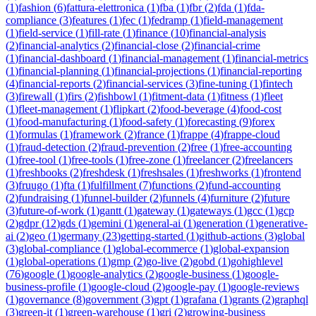
(
1
)
fashion
(
6
)
fattura-elettronica
(
1
)
fba
(
1
)
fbr
(
2
)
fda
(
1
)
fda-
compliance
(
3
)
features
(
1
)
fec
(
1
)
fedramp
(
1
)
field-management
(
1
)
field-service
(
1
)
fill-rate
(
1
)
finance
(
10
)
financial-analysis
(
2
)
financial-analytics
(
2
)
financial-close
(
2
)
financial-crime
(
1
)
financial-dashboard
(
1
)
financial-management
(
1
)
financial-metrics
(
1
)
financial-planning
(
1
)
financial-projections
(
1
)
financial-reporting
(
4
)
financial-reports
(
2
)
financial-services
(
3
)
fine-tuning
(
1
)
fintech
(
3
)
firewall
(
1
)
firs
(
2
)
fishbowl
(
1
)
fitment-data
(
1
)
fitness
(
1
)
fleet
(
1
)
fleet-management
(
1
)
flipkart
(
2
)
food-beverage
(
4
)
food-cost
(
1
)
food-manufacturing
(
1
)
food-safety
(
1
)
forecasting
(
9
)
forex
(
1
)
formulas
(
1
)
framework
(
2
)
france
(
1
)
frappe
(
4
)
frappe-cloud
(
1
)
fraud-detection
(
2
)
fraud-prevention
(
2
)
free
(
1
)
free-accounting
(
1
)
free-tool
(
1
)
free-tools
(
1
)
free-zone
(
1
)
freelancer
(
2
)
freelancers
(
1
)
freshbooks
(
2
)
freshdesk
(
1
)
freshsales
(
1
)
freshworks
(
1
)
frontend
(
3
)
fruugo
(
1
)
fta
(
1
)
fulfillment
(
7
)
functions
(
2
)
fund-accounting
(
2
)
fundraising
(
1
)
funnel-builder
(
2
)
funnels
(
4
)
furniture
(
2
)
future
(
3
)
future-of-work
(
1
)
gantt
(
1
)
gateway
(
1
)
gateways
(
1
)
gcc
(
1
)
gcp
(
2
)
gdpr
(
12
)
gds
(
1
)
gemini
(
1
)
general-ai
(
1
)
generation
(
1
)
generative-
ai
(
2
)
geo
(
1
)
germany
(
23
)
getting-started
(
1
)
github-actions
(
3
)
global
(
3
)
global-compliance
(
1
)
global-ecommerce
(
1
)
global-expansion
(
1
)
global-operations
(
1
)
gmp
(
2
)
go-live
(
2
)
gobd
(
1
)
gohighlevel
(
76
)
google
(
1
)
google-analytics
(
2
)
google-business
(
1
)
google-
business-profile
(
1
)
google-cloud
(
2
)
google-pay
(
1
)
google-reviews
(
1
)
governance
(
8
)
government
(
3
)
gpt
(
1
)
grafana
(
1
)
grants
(
2
)
graphql
(
3
)
green-it
(
1
)
green-warehouse
(
1
)
gri
(
2
)
growing-business