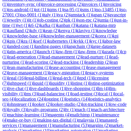
(
1
)
inventory-sync
(
4
)
invoice-processing
(
2
)
invoices
(
1
)
invoicing
(
1
)
ios-android
(
1
)
iot
(
11
)
iqms
(
1
)
isa-95
(
1
)
isms
(
1
)
iso-13485
(
1
)
iso-
27001
(
3
)
iso-9001
(
1
)
italy
(
1
)
iva
(
2
)
jamstack
(
1
)
japan
(
2
)
javascript
(
1
)
jewelry
(
1
)
jit
(
1
)
job-costing
(
2
)
jpk
(
1
)
json-rpc
(
2
)
jumia
(
1
)
just-in-
time
(
1
)
jwt
(
1
)
k6
(
2
)
kafka
(
1
)
kanban
(
3
)
katana
(
1
)
katana-mrp
(
1
)
kaufland
(
2
)
kdv
(
1
)
keap
(
2
)
kenya
(
1
)
klaviyo
(
1
)
knowledge
(
1
)
knowledge-base
(
4
)
knowledge-management
(
2
)
korea
(
1
)
kpi
(
3
)
kpis
(
3
)
kra
(
1
)
ksef
(
1
)
kubernetes
(
1
)
kvkk
(
1
)
kyc
(
1
)
labor-law
(
1
)
landed-cost
(
1
)
landing-pages
(
4
)
langchain
(
3
)
large-datasets
(
1
)
latin-america
(
3
)
launch
(
1
)
law-firm
(
1
)
law-firms
(
1
)
lazada
(
1
)
lcp
(
1
)
lead-generation
(
3
)
lead-management
(
2
)
lead-nurture
(
1
)
lead-
nurturing
(
1
)
lead-scoring
(
2
)
lead-tracking
(
1
)
leadership
(
2
)
lean
(
1
)
lean-manufacturing
(
1
)
lease-accounting
(
1
)
lease-management
(
2
)
leave-management
(
1
)
legacy-migration
(
1
)
legacy-systems
(
1
)
legal
(
16
)
legal-billing
(
1
)
legal-tech
(
1
)
lgpd
(
1
)
licensing
(
7
)
lightspeed
(
1
)
liquid
(
1
)
liquidity
(
1
)
listing
(
1
)
listing-optimization
(
1
)
live-chat
(
1
)
live-dashboards
(
1
)
live-shopping
(
1
)
llm
(
4
)
llm-
visibility
(
1
)
lms
(
3
)
load-balancing
(
1
)
load-testing
(
3
)
local
(
1
)
local-
seo
(
4
)
localization
(
24
)
logging
(
1
)
logistics
(
14
)
logistics-analytics
(
1
)
lohnsteuer
(
1
)
looker
(
2
)
looker-studio
(
2
)
lot-tracking
(
1
)
low-code
(
6
)
loyalty
(
3
)
loyalty-programs
(
2
)
ltv
(
1
)
mach
(
1
)
mach-architecture
(
1
)
machine-learning
(
13
)
magento
(
4
)
mailchimp
(
1
)
maintenance
(
4
)
make-or-buy
(
1
)
making-tax-digital
(
1
)
malaysia
(
1
)
managed-
services
(
1
)
management
(
1
)
manufacturing
(
53
)
margins
(
2
)
market-
analysis
(
1
)
marketing
(
10
)
marketing-automation
(
11
)
marketing-