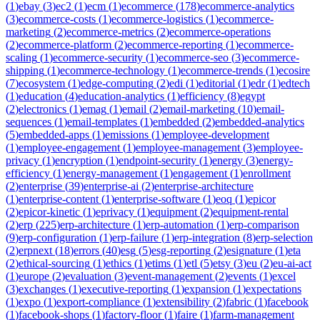
(
1
)
ebay
(
3
)
ec2
(
1
)
ecm
(
1
)
ecommerce
(
178
)
ecommerce-analytics
(
3
)
ecommerce-costs
(
1
)
ecommerce-logistics
(
1
)
ecommerce-
marketing
(
2
)
ecommerce-metrics
(
2
)
ecommerce-operations
(
2
)
ecommerce-platform
(
2
)
ecommerce-reporting
(
1
)
ecommerce-
scaling
(
1
)
ecommerce-security
(
1
)
ecommerce-seo
(
3
)
ecommerce-
shipping
(
1
)
ecommerce-technology
(
1
)
ecommerce-trends
(
1
)
ecosire
(
7
)
ecosystem
(
1
)
edge-computing
(
2
)
edi
(
1
)
editorial
(
1
)
edr
(
1
)
edtech
(
1
)
education
(
4
)
education-analytics
(
1
)
efficiency
(
8
)
egypt
(
2
)
electronics
(
1
)
emag
(
1
)
email
(
2
)
email-marketing
(
10
)
email-
sequences
(
1
)
email-templates
(
1
)
embedded
(
2
)
embedded-analytics
(
5
)
embedded-apps
(
1
)
emissions
(
1
)
employee-development
(
1
)
employee-engagement
(
1
)
employee-management
(
3
)
employee-
privacy
(
1
)
encryption
(
1
)
endpoint-security
(
1
)
energy
(
3
)
energy-
efficiency
(
1
)
energy-management
(
1
)
engagement
(
1
)
enrollment
(
2
)
enterprise
(
39
)
enterprise-ai
(
2
)
enterprise-architecture
(
1
)
enterprise-content
(
1
)
enterprise-software
(
1
)
eoq
(
1
)
epicor
(
2
)
epicor-kinetic
(
1
)
eprivacy
(
1
)
equipment
(
2
)
equipment-rental
(
2
)
erp
(
225
)
erp-architecture
(
1
)
erp-automation
(
1
)
erp-comparison
(
9
)
erp-configuration
(
1
)
erp-failure
(
1
)
erp-integration
(
8
)
erp-selection
(
2
)
erpnext
(
18
)
errors
(
40
)
esg
(
5
)
esg-reporting
(
2
)
esignature
(
1
)
eta
(
2
)
ethical-sourcing
(
1
)
ethics
(
1
)
etims
(
1
)
etl
(
5
)
etsy
(
3
)
eu
(
2
)
eu-ai-act
(
1
)
europe
(
2
)
evaluation
(
3
)
event-management
(
2
)
events
(
1
)
excel
(
3
)
exchanges
(
1
)
executive-reporting
(
1
)
expansion
(
1
)
expectations
(
1
)
expo
(
1
)
export-compliance
(
1
)
extensibility
(
2
)
fabric
(
1
)
facebook
(
1
)
facebook-shops
(
1
)
factory-floor
(
1
)
faire
(
1
)
farm-management