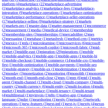
platform
(
4
)
marketplace
(
22
)
marketplace-advertising
(
1
)
marketplace-analytics
(
1
)
marketplace-fees
(
1
)
marketplace-
integration
(
9
)
marketplace-operations
(
1
)
marketplace-optimization
(
1
)
marketplace-performance
(
1
)
marketplace-seller-operations
(
17
)
marketplace-selling
(
9
)
marketplace-strategy
(
1
)
markets
(
1
)
markets-pro
(
1
)
master-data
(
1
)
matter-management
(
1
)
mcommerce
(
2
)
measurement
(
1
)
media
(
3
)
medical-device
(
1
)
membership
(
2
)
membership-sites
(
3
)
memberships
(
1
)
mercadolibre
(
2
)
mes
(
2
)
messaging
(
1
)
metabase
(
1
)
metasfresh
(
1
)
method-crm
(
1
)
metrics
(
2
)
mexico
(
1
)
mfa
(
1
)
microlearning
(
1
)
microservices
(
6
)
microsoft
(
4
)
microsoft-365
(
1
)
microsoft-copilot
(
1
)
microsoft-fabric
(
3
)
mid-
market
(
3
)
middle-east
(
3
)
migration
(
29
)
migrations
(
1
)
mobile
(
1
)
mobile-analytics
(
1
)
mobile-app
(
1
)
mobile-apps
(
1
)
mobile-bi
(
1
)
mobile-checkout
(
1
)
mobile-commerce
(
14
)
mobile-cro
(
1
)
mobile-
first
(
1
)
mobile-optimization
(
1
)
mobile-payments
(
1
)
mobile-seo
(
1
)
mobile-strategy
(
1
)
mobile-ux
(
1
)
modernization
(
1
)
modules
(
2
)
monday
(
3
)
monetization
(
2
)
monitoring
(
8
)
monolith
(
1
)
monorepo
(
2
)
month-end
(
1
)
month-end-close
(
2
)
mps
(
1
)
mrp
(
6
)
mtd
(
1
)
multi-
agent
(
5
)
multi-channel
(
13
)
multi-cloud
(
1
)
multi-company
(
3
)
multi-
country
(
2
)
multi-currency
(
6
)
multi-entity
(
2
)
multi-location
(
4
)
multi-
market
(
1
)
multi-marketplace
(
1
)
multi-tenancy
(
1
)
multi-tenant
(
4
)
multilingual
(
1
)
myinvois
(
1
)
n8n
(
1
)
native-app
(
1
)
natural-
language
(
2
)
ndpr
(
1
)
nearshoring
(
1
)
nestjs
(
5
)
netsuite
(
5
)
network-
operations
(
1
)
new-features
(
3
)
next-intl
(
1
)
next-js
(
1
)
nextjs
(
4
)
nexus