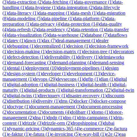
(
3
)
data-extraction
(
2
)
data-fetching
(
1
)
data-governance
(
1
)
data-
handling
(
1
)
data-hygiene
(
1
)
data-integration
(
2
)
data-lifecycle
(
1
)
data-literacy
(
1
)
data-mapping
(
1
)
data-mesh
(
1
)
data-migration
(
8
)
data-modeling
(
5
)
data-pipeline
(
1
)
data-platform
(
2
)
data-
preparation
(
1
)
data-privacy
(
4
)
data-protection
(
14
)
data-quality
(
4
)
data-refresh
(
2
)
data-residency
(
2
)
data-retention
(
1
)
data-transfer
(
4
)
data-visualization
(
5
)
data-warehouse
(
2
)
database
(
7
)
dataflows
(
1
)
datev
(
1
)
dawn
(
1
)
dax
(
7
)
deal-management
(
1
)
dealer
(
1
)
debugging
(
1
)
decentralized
(
1
)
decision
(
1
)
decision-framework
(
1
)
decision-making
(
1
)
decision-matrix
(
1
)
decision-tree
(
1
)
decorators
(
1
)
defect-detection
(
1
)
deliverability
(
1
)
delivery
(
1
)
delmiaworks
(
1
)
demand-forecasting
(
3
)
demand-planning
(
4
)
demand-sensing
(
1
)
dental
(
1
)
deployment
(
10
)
deployment-pipelines
(
1
)
design
(
2
)
design-system
(
1
)
developer
(
1
)
development
(
13
)
device-
management
(
1
)
devops
(
29
)
devsecops
(
1
)
dgfip
(
1
)
dian
(
1
)
digital
(
1
)
digital-adoption
(
1
)
digital-business
(
1
)
digital-health
(
1
)
digital-
maturity
(
1
)
digital-products
(
1
)
digital-transformation
(
22
)
digital-twin
(
2
)
digital-twins
(
1
)
directquery
(
1
)
disaster-recovery
(
1
)
discounts
(
2
)
distribution
(
4
)
diversity
(
1
)
dms
(
2
)
docker
(
3
)
docker-compose
(
1
)
doctype
(
1
)
document-management
(
3
)
document-processing
(
2
)
documentation
(
2
)
documents
(
4
)
dolibarr
(
1
)
domo
(
1
)
donor-
management
(
2
)
dpa
(
1
)
dpdp
(
1
)
dpo
(
1
)
drip-campaigns
(
1
)
drip-
content
(
1
)
drizzle
(
3
)
drizzle-orm
(
2
)
dropshipping
(
3
)
dubai
(
1
)
dynamic-pricing
(
3
)
dynamics-365
(
4
)
e-commerce
(
2
)
e-factura
(
1
)
e-faktur
(
1
)
e-fatura
(
1
)
e-invoicing
(
5
)
e-way-bill
(
1
)
e2e
(
2
)
eaa