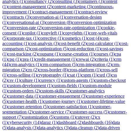
analytics
(
1
)
consultancy
(
2
)
consulting
(
3
)
containers
(
3
)
content
(
1
)
content-management
(
2
)
content-marketing
(
3
)
continuous-
improvement
(
1
)
contract-management
(
1
)
contract-review
(
1
)
contracts
(
3
)
conversation-ai
(
1
)
conversation-design
(
1
)
conversational-ai
(
3
)
conversion
(
8
)
conversion-optimization
(
7
)
conversion-rate
(
2
)
conversion-rate-optimization
(
1
)
cookie-
consent
(
1
)
copilot
(
1
)
copyleft
(
1
)
copyrights
(
1
)
core-web-vitals
(
5
)
corporate-tax
(
1
)
corrective
(
1
)
cosmetics
(
1
)
cost
(
4
)
cost-
accounting
(
1
)
cost-analysis
(
3
)
cost-benefit
(
2
)
cost-calculator
(
1
)
cost-
comparison
(
2
)
cost-optimization
(
5
)
cost-reduction
(
1
)
cost-savings
(
1
)
cost-tracking
(
2
)
coupang
(
1
)
course-creation
(
1
)
courses
(
3
)
cpa
(
1
)
cpq
(
1
)
cpra
(
1
)
credit-management
(
1
)
crewai
(
2
)
criteria
(
1
)
crm
(
44
)
crm-analytics
(
1
)
crm-comparison
(
5
)
crm-integration
(
2
)
crm-
migration
(
2
)
cro
(
2
)
cross-border
(
8
)
cross-platform
(
1
)
cross-sell
(
1
)
cross-selling
(
1
)
cryptography
(
1
)
csat
(
1
)
cspm
(
1
)
csrd
(
3
)
css
(
2
)
csv
(
1
)
culture
(
1
)
currency
(
1
)
custom-agents
(
1
)
custom-checkout
(
1
)
custom-development
(
1
)
custom-fields
(
1
)
custom-module
(
1
)
custom-orders
(
2
)
custom-skills
(
2
)
customer-analytics
(
2
)
customer-data
(
1
)
customer-engagement
(
3
)
customer-experience
(
5
)
customer-health
(
1
)
customer-journey
(
1
)
customer-lifetime-value
(
3
)
customer-retention
(
5
)
customer-satisfaction
(
1
)
customer-
segmentation
(
2
)
customer-service
(
7
)
customer-success
(
5
)
customer-
support
(
7
)
customization
(
5
)
customs
(
1
)
cutover
(
2
)
cx
(
1
)
cybersecurity
(
14
)
daraz
(
1
)
dashboard
(
2
)
dashboards
(
16
)
data
(
5
)
data-analysis
(
3
)
data-analytics
(
3
)
data-cleanup
(
2
)
data-driven