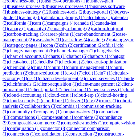
(
26
)
business-one
(
1
)
business-operations
(
1
)
business-plan
(
1
)
business-process
(
8
)
business-processes
(
1
)
business-software
(
1
)
business-strategy
(
12
)
business-tools
(
2
)
buyer-portal
(
1
)
buyers-
guide
(
1
)
caching
(
6
)
calculation-groups
(
1
)
calculators
(
1
)
calendar
(
3
)
california
(
1
)
cam
(
1
)
campaigns
(
4
)
canada
(
1
)
canada-hst
(
1
)
canary
(
1
)
capacity
(
2
)
capacity-planning
(
2
)
carbon-footprint
(
2
)
carbon-tracking
(
3
)
career-plans
(
1
)
cart-abandonment
(
2
)
case-
management
(
2
)
case-study
(
11
)
cash-flow
(
4
)
catalog
(
2
)
catalog-sync
(
1
)
category-pages
(
1
)
ccpa
(
2
)
cdn
(
2
)
certification
(
2
)
cfdi
(
1
)
cfo
(
2
)
change-management
(
6
)
channel-manager
(
1
)
chargebacks
(
1
)
chart-of-accounts
(
3
)
charts
(
1
)
chatbot
(
6
)
chatbots
(
1
)
chatgpt
(
2
)
cheat-sheet
(
1
)
checklist
(
7
)
checkout
(
2
)
checkout-optimization
(
2
)
chemical
(
2
)
china
(
1
)
churn
(
1
)
churn-management
(
1
)
churn-
prediction
(
2
)
churn-reduction
(
1
)
ci-cd
(
7
)
cicd
(
1
)
cin7
(
1
)
circular-
economy
(
1
)
cis
(
1
)
citizen-development
(
3
)
citizen-services
(
1
)
claude
(
2
)
clickfunnels
(
2
)
client-acquisition
(
1
)
client-management
(
2
)
client-
onboarding
(
1
)
client-portal
(
2
)
client-setup
(
1
)
client-success
(
1
)
cloud
(
8
)
cloud-accounting
(
1
)
cloud-cost
(
1
)
cloud-erp
(
3
)
cloud-hosting
(
2
)
cloud-security
(
2
)
cloudflare
(
1
)
clover
(
1
)
clv
(
2
)
cmms
(
1
)
cohort-
analysis
(
2
)
collaboration
(
3
)
colombia
(
1
)
commission-tracking
(
1
)
community
(
3
)
company
(
1
)
company-story
(
1
)
comparison
(
88
)
comparisons
(
1
)
compensation
(
1
)
compiere
(
2
)
compliance
(
99
)
composable-commerce
(
2
)
composite-models
(
1
)
computer-vision
(
1
)
configuration
(
1
)
connector
(
8
)
connector-comparison
(
1
)
connectors
(
1
)
consolidation
(
3
)
construction
(
2
)
construction-