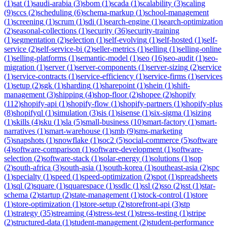
(
1
)
sat
(
1
)
saudi-arabia
(
3
)
sbom
(
1
)
scada
(
1
)
scalability
(
3
)
scaling
(
9
)
sccs
(
2
)
scheduling
(
6
)
schema-markup
(
1
)
school-management
(
1
)
screening
(
1
)
scrum
(
1
)
sdi
(
1
)
search-engine
(
1
)
search-optimization
(
2
)
seasonal-collections
(
1
)
security
(
36
)
security-training
(
1
)
segmentation
(
2
)
selection
(
1
)
self-evolving
(
1
)
self-hosted
(
1
)
self-
service
(
2
)
self-service-bi
(
2
)
seller-metrics
(
1
)
selling
(
1
)
selling-online
(
1
)
selling-platforms
(
1
)
semantic-model
(
1
)
seo
(
16
)
seo-audit
(
1
)
seo-
migration
(
1
)
server
(
1
)
server-components
(
1
)
server-sizing
(
2
)
service
(
1
)
service-contracts
(
1
)
service-efficiency
(
1
)
service-firms
(
1
)
services
(
1
)
setup
(
2
)
sgk
(
1
)
sharding
(
1
)
sharepoint
(
1
)
shein
(
1
)
shift-
management
(
3
)
shipping
(
4
)
shop-floor
(
2
)
shopee
(
2
)
shopify
(
112
)
shopify-api
(
1
)
shopify-flow
(
1
)
shopify-partners
(
1
)
shopify-plus
(
8
)
shopifyql
(
1
)
simulation
(
3
)
sis
(
1
)
sisense
(
1
)
six-sigma
(
1
)
sizing
(
1
)
skills
(
4
)
sku
(
1
)
sla
(
5
)
small-business
(
10
)
smart-factory
(
1
)
smart-
narratives
(
1
)
smart-warehouse
(
1
)
smb
(
9
)
sms-marketing
(
5
)
snapshots
(
1
)
snowflake
(
1
)
soc2
(
5
)
social-commerce
(
5
)
software
(
4
)
software-comparison
(
1
)
software-development
(
1
)
software-
selection
(
2
)
software-stack
(
1
)
solar-energy
(
1
)
solutions
(
1
)
sop
(
2
)
south-africa
(
3
)
south-asia
(
1
)
south-korea
(
1
)
southeast-asia
(
2
)
spc
(
1
)
specialty
(
1
)
speed
(
1
)
speed-optimization
(
2
)
spot
(
1
)
spreadsheets
(
1
)
sql
(
2
)
square
(
1
)
squarespace
(
1
)
ssdlc
(
1
)
ssl
(
2
)
sso
(
2
)
sst
(
1
)
star-
schema
(
2
)
startup
(
2
)
state-management
(
1
)
stock-control
(
1
)
store
(
1
)
store-optimization
(
1
)
store-setup
(
2
)
storefront-api
(
3
)
stp
(
1
)
strategy
(
35
)
streaming
(
4
)
stress-test
(
1
)
stress-testing
(
1
)
stripe
(
2
)
structured-data
(
1
)
student-management
(
2
)
student-performance