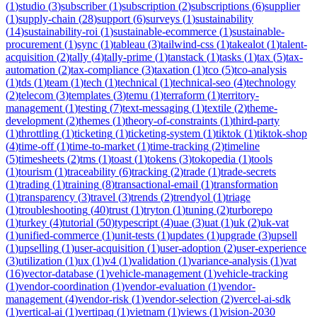
(
1
)
studio
(
3
)
subscriber
(
1
)
subscription
(
2
)
subscriptions
(
6
)
supplier
(
1
)
supply-chain
(
28
)
support
(
6
)
surveys
(
1
)
sustainability
(
14
)
sustainability-roi
(
1
)
sustainable-ecommerce
(
1
)
sustainable-
procurement
(
1
)
sync
(
1
)
tableau
(
3
)
tailwind-css
(
1
)
takealot
(
1
)
talent-
acquisition
(
2
)
tally
(
4
)
tally-prime
(
1
)
tanstack
(
1
)
tasks
(
1
)
tax
(
5
)
tax-
automation
(
2
)
tax-compliance
(
3
)
taxation
(
1
)
tco
(
5
)
tco-analysis
(
1
)
tds
(
1
)
team
(
1
)
tech
(
1
)
technical
(
1
)
technical-seo
(
4
)
technology
(
2
)
telecom
(
3
)
templates
(
3
)
temu
(
1
)
terraform
(
1
)
territory-
management
(
1
)
testing
(
7
)
text-messaging
(
1
)
textile
(
2
)
theme-
development
(
2
)
themes
(
1
)
theory-of-constraints
(
1
)
third-party
(
1
)
throttling
(
1
)
ticketing
(
1
)
ticketing-system
(
1
)
tiktok
(
1
)
tiktok-shop
(
4
)
time-off
(
1
)
time-to-market
(
1
)
time-tracking
(
2
)
timeline
(
5
)
timesheets
(
2
)
tms
(
1
)
toast
(
1
)
tokens
(
3
)
tokopedia
(
1
)
tools
(
1
)
tourism
(
1
)
traceability
(
6
)
tracking
(
2
)
trade
(
1
)
trade-secrets
(
1
)
trading
(
1
)
training
(
8
)
transactional-email
(
1
)
transformation
(
1
)
transparency
(
3
)
travel
(
3
)
trends
(
2
)
trendyol
(
1
)
triage
(
1
)
troubleshooting
(
40
)
trust
(
1
)
tryton
(
1
)
tuning
(
2
)
turborepo
(
1
)
turkey
(
4
)
tutorial
(
50
)
typescript
(
4
)
uae
(
3
)
uat
(
1
)
uk
(
2
)
uk-vat
(
1
)
unified-commerce
(
1
)
unit-tests
(
1
)
updates
(
1
)
upgrade
(
3
)
upsell
(
1
)
upselling
(
1
)
user-acquisition
(
1
)
user-adoption
(
2
)
user-experience
(
3
)
utilization
(
1
)
ux
(
1
)
v4
(
1
)
validation
(
1
)
variance-analysis
(
1
)
vat
(
16
)
vector-database
(
1
)
vehicle-management
(
1
)
vehicle-tracking
(
1
)
vendor-coordination
(
1
)
vendor-evaluation
(
1
)
vendor-
management
(
4
)
vendor-risk
(
1
)
vendor-selection
(
2
)
vercel-ai-sdk
(
1
)
vertical-ai
(
1
)
vertipaq
(
1
)
vietnam
(
1
)
views
(
1
)
vision-2030