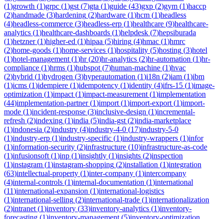
(
1
)
growth
(
1
)
grpc
(
1
)
gst
(
7
)
gta
(
1
)
guide
(
43
)
gxp
(
2
)
gym
(
1
)
haccp
(
2
)
handmade
(
3
)
hardening
(
2
)
hardware
(
1
)
hcm
(
1
)
headless
(
4
)
headless-commerce
(
3
)
headless-erp
(
1
)
healthcare
(
9
)
healthcare-
analytics
(
1
)
healthcare-dashboards
(
1
)
helpdesk
(
7
)
hepsiburada
(
1
)
hetzner
(
1
)
higher-ed
(
1
)
hipaa
(
5
)
hiring
(
4
)
hmac
(
1
)
hmrc
(
2
)
home-goods
(
1
)
home-services
(
1
)
hospitality
(
5
)
hosting
(
3
)
hotel
(
1
)
hotel-management
(
1
)
hr
(
20
)
hr-analytics
(
2
)
hr-automation
(
1
)
hr-
compliance
(
1
)
hrms
(
1
)
hubspot
(
7
)
human-machine
(
1
)
hvac
(
2
)
hybrid
(
1
)
hydrogen
(
3
)
hyperautomation
(
1
)
i18n
(
2
)
iam
(
1
)
ibm
(
1
)
icms
(
1
)
idempiere
(
1
)
idempotency
(
1
)
identity
(
4
)
ifrs-15
(
1
)
image-
optimization
(
1
)
impact
(
1
)
impact-measurement
(
1
)
implementation
(
44
)
implementation-partner
(
1
)
import
(
1
)
import-export
(
1
)
import-
mode
(
1
)
incident-response
(
3
)
inclusive-design
(
1
)
incremental-
refresh
(
2
)
indexing
(
1
)
india
(
5
)
india-gst
(
2
)
india-marketplace
(
1
)
indonesia
(
2
)
industry
(
4
)
industry-4-0
(
17
)
industry-5-0
(
1
)
industry-erp
(
1
)
industry-specific
(
1
)
industry-wrappers
(
1
)
infor
(
1
)
information-security
(
2
)
infrastructure
(
10
)
infrastructure-as-code
(
1
)
infusionsoft
(
1
)
inp
(
1
)
insightly
(
1
)
insights
(
2
)
inspection
(
1
)
instagram
(
1
)
instagram-shopping
(
2
)
installation
(
1
)
integration
(
63
)
intellectual-property
(
1
)
inter-company
(
1
)
intercompany
(
4
)
internal-controls
(
1
)
internal-documentation
(
1
)
international
(
11
)
international-expansion
(
1
)
international-logistics
(
1
)
international-selling
(
2
)
international-trade
(
1
)
internationalization
(
2
)
intranet
(
1
)
inventory
(
33
)
inventory-analytics
(
1
)
inventory-
forecasting
(
1
)
inventory-management
(
5
)
inventory-optimization