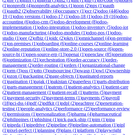
(
2
)
nfe
(
1
)
nginx
(
1
)
nigeria
(
3
)
nis2
(
1
)
nist
(
1
)
nlp
(
1
)
no-code
(
6
)
nodejs
(
1
)
nonprofit
(
4
)
nonprofit-analytics
(
1
)
noon
(
2
)
nps
(
1
)
oauth
(
1
)
oauth2
(
2
)
observability
(
4
)
occupancy
(
1
)
ocr
(
2
)
odoo
(
446
)
odoo
19
(
1
)
odoo versions
(
1
)
odoo-17
(
1
)
odoo-18
(
1
)
odoo-19
(
16
)
odoo-
accounting
(
6
)
odoo-crm
(
5
)
odoo-development
(
8
)
odoo-
implementation
(
1
)
odoo-integration
(
1
)
odoo-inventory
(
5
)
odoo-iot
(
1
)
odoo-manufacturing
(
4
)
odoo-modules
(
1
)
odoo-pos
(
1
)
odoo-
studio
(
1
)
oee
(
2
)
ofbiz
(
1
)
oidc
(
2
)
okrs
(
1
)
omnichannel
(
4
)
on-premise
(
1
)
on-premises
(
1
)
onboarding
(
6
)
online-courses
(
2
)
online-learning
(
2
)
online-reputation
(
1
)
online-store-2.0
(
1
)
open-source
(
6
)
open-
source-bi
(
1
)
open-source-erp
(
13
)
openai
(
1
)
openclaw
(
85
)
operations
(
6
)
optimization
(
21
)
orchestration
(
6
)
order-accuracy
(
1
)
order-
management
(
2
)
order-routing
(
1
)
orders
(
1
)
organizational-change
(
1
)
orm
(
3
)
oss
(
1
)
otto
(
3
)
outsourcing
(
3
)
owasp
(
1
)
owl
(
2
)
ownership
(
1
)
ozon
(
1
)
packaging
(
2
)
page-objects
(
1
)
paginated-reports
(
1
)
pagination
(
1
)
pajak
(
1
)
pakistan
(
2
)
paperless
(
1
)
parts-distribution
(
1
)
parts-management
(
1
)
patents
(
1
)
patient-analytics
(
1
)
patient-care
(
2
)
patient-management
(
1
)
patient-recall
(
1
)
patterns
(
5
)
payment
(
1
)
payment-security
(
2
)
payment-terms
(
1
)
payments
(
5
)
payroll
(
18
)
pci-dss
(
4
)
pdf
(
2
)
pdfkit
(
1
)
pdpl
(
2
)
peachtree
(
2
)
penetration-
testing
(
1
)
people-analytics
(
2
)
performance
(
25
)
performance-review
(
1
)
permissions
(
1
)
personalization
(
5
)
pharma
(
4
)
pharmaceutical
(
2
)
philippines
(
1
)
phishing
(
1
)
pick-pack-ship
(
1
)
pim
(
1
)
pipa
(
1
)
pipeda
(
1
)
pipedrive
(
2
)
pipeline
(
9
)
pipeline-automation
(
1
)
pipl
(
1
)
pixel-perfect
(
1
)
planning
(
9
)
plans
(
1
)
platform
(
3
)
playwright