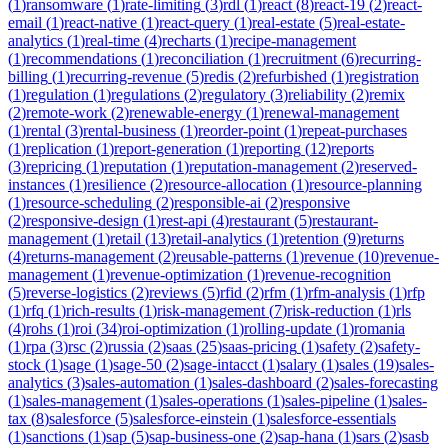
(
1
)
ransomware
(
1
)
rate-limiting
(
3
)
rdl
(
1
)
react
(
8
)
react-19
(
2
)
react-
email
(
1
)
react-native
(
1
)
react-query
(
1
)
real-estate
(
5
)
real-estate-
analytics
(
1
)
real-time
(
4
)
recharts
(
1
)
recipe-management
(
1
)
recommendations
(
1
)
reconciliation
(
1
)
recruitment
(
6
)
recurring-
billing
(
1
)
recurring-revenue
(
5
)
redis
(
2
)
refurbished
(
1
)
registration
(
1
)
regulation
(
1
)
regulations
(
2
)
regulatory
(
3
)
reliability
(
2
)
remix
(
2
)
remote-work
(
2
)
renewable-energy
(
1
)
renewal-management
(
1
)
rental
(
3
)
rental-business
(
1
)
reorder-point
(
1
)
repeat-purchases
(
1
)
replication
(
1
)
report-generation
(
1
)
reporting
(
12
)
reports
(
3
)
repricing
(
1
)
reputation
(
1
)
reputation-management
(
2
)
reserved-
instances
(
1
)
resilience
(
2
)
resource-allocation
(
1
)
resource-planning
(
1
)
resource-scheduling
(
2
)
responsible-ai
(
2
)
responsive
(
2
)
responsive-design
(
1
)
rest-api
(
4
)
restaurant
(
5
)
restaurant-
management
(
1
)
retail
(
13
)
retail-analytics
(
1
)
retention
(
9
)
returns
(
4
)
returns-management
(
2
)
reusable-patterns
(
1
)
revenue
(
10
)
revenue-
management
(
1
)
revenue-optimization
(
1
)
revenue-recognition
(
5
)
reverse-logistics
(
2
)
reviews
(
5
)
rfid
(
2
)
rfm
(
1
)
rfm-analysis
(
1
)
rfp
(
1
)
rfq
(
1
)
rich-results
(
1
)
risk-management
(
7
)
risk-reduction
(
1
)
rls
(
4
)
rohs
(
1
)
roi
(
34
)
roi-optimization
(
1
)
rolling-update
(
1
)
romania
(
1
)
rpa
(
3
)
rsc
(
2
)
russia
(
2
)
saas
(
25
)
saas-pricing
(
1
)
safety
(
2
)
safety-
stock
(
1
)
sage
(
1
)
sage-50
(
2
)
sage-intacct
(
1
)
salary
(
1
)
sales
(
19
)
sales-
analytics
(
3
)
sales-automation
(
1
)
sales-dashboard
(
2
)
sales-forecasting
(
1
)
sales-management
(
1
)
sales-operations
(
1
)
sales-pipeline
(
1
)
sales-
tax
(
8
)
salesforce
(
5
)
salesforce-einstein
(
1
)
salesforce-essentials
(
1
)
sanctions
(
1
)
sap
(
5
)
sap-business-one
(
2
)
sap-hana
(
1
)
sars
(
2
)
sasb