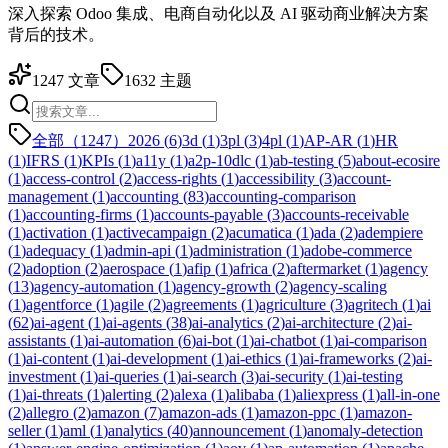
深入探索 Odoo 集成、电商自动化以及 AI 驱动商业解决方案
背后的技术。
1247
文章
1632
主题
全部（1247）
2026
(
6
)
3d
(
1
)
3pl
(
3
)
4pl
(
1
)
AP-AR
(
1
)
HR
(
1
)
IFRS
(
1
)
KPIs
(
1
)
a11y
(
1
)
a2p-10dlc
(
1
)
ab-testing
(
5
)
about-ecosire
(
1
)
access-control
(
2
)
access-rights
(
1
)
accessibility
(
3
)
account-
management
(
1
)
accounting
(
83
)
accounting-comparison
(
1
)
accounting-firms
(
1
)
accounts-payable
(
3
)
accounts-receivable
(
1
)
activation
(
1
)
activecampaign
(
2
)
acumatica
(
1
)
ada
(
2
)
adempiere
(
1
)
adequacy
(
1
)
admin-api
(
1
)
administration
(
1
)
adobe-commerce
(
2
)
adoption
(
2
)
aerospace
(
1
)
afip
(
1
)
africa
(
2
)
aftermarket
(
1
)
agency
(
13
)
agency-automation
(
1
)
agency-growth
(
2
)
agency-scaling
(
1
)
agentforce
(
1
)
agile
(
2
)
agreements
(
1
)
agriculture
(
3
)
agritech
(
1
)
ai
(
62
)
ai-agent
(
1
)
ai-agents
(
38
)
ai-analytics
(
2
)
ai-architecture
(
2
)
ai-
assistants
(
1
)
ai-automation
(
6
)
ai-bot
(
1
)
ai-chatbot
(
1
)
ai-comparison
(
1
)
ai-content
(
1
)
ai-development
(
1
)
ai-ethics
(
1
)
ai-frameworks
(
2
)
ai-
investment
(
1
)
ai-queries
(
1
)
ai-search
(
3
)
ai-security
(
1
)
ai-testing
(
1
)
ai-threats
(
1
)
alerting
(
2
)
alexa
(
1
)
alibaba
(
1
)
aliexpress
(
1
)
all-in-one
(
2
)
allegro
(
2
)
amazon
(
7
)
amazon-ads
(
1
)
amazon-ppc
(
1
)
amazon-
seller
(
1
)
aml
(
1
)
analytics
(
40
)
announcement
(
1
)
anomaly-detection