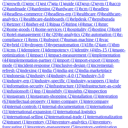
(
1
)
growth
(
1
)
grpc
(
1
)
gst
(
7
)
gta
(
1
)
guide
(
43
)
gxp
(
2
)
gym
(
1
)
haccp
(
2
)
handmade
(
3
)
hardening
(
2
)
hardware
(
1
)
hcm
(
1
)
headless
(
4
)
headless-commerce
(
3
)
headless-erp
(
1
)
healthcare
(
9
)
healthcare-
analytics
(
1
)
healthcare-dashboards
(
1
)
helpdesk
(
7
)
hepsiburada
(
1
)
hetzner
(
1
)
higher-ed
(
1
)
hipaa
(
5
)
hiring
(
4
)
hmac
(
1
)
hmrc
(
2
)
home-goods
(
1
)
home-services
(
1
)
hospitality
(
5
)
hosting
(
3
)
hotel
(
1
)
hotel-management
(
1
)
hr
(
20
)
hr-analytics
(
2
)
hr-automation
(
1
)
hr-
compliance
(
1
)
hrms
(
1
)
hubspot
(
7
)
human-machine
(
1
)
hvac
(
2
)
hybrid
(
1
)
hydrogen
(
3
)
hyperautomation
(
1
)
i18n
(
2
)
iam
(
1
)
ibm
(
1
)
icms
(
1
)
idempiere
(
1
)
idempotency
(
1
)
identity
(
4
)
ifrs-15
(
1
)
image-
optimization
(
1
)
impact
(
1
)
impact-measurement
(
1
)
implementation
(
44
)
implementation-partner
(
1
)
import
(
1
)
import-export
(
1
)
import-
mode
(
1
)
incident-response
(
3
)
inclusive-design
(
1
)
incremental-
refresh
(
2
)
indexing
(
1
)
india
(
5
)
india-gst
(
2
)
india-marketplace
(
1
)
indonesia
(
2
)
industry
(
4
)
industry-4-0
(
17
)
industry-5-0
(
1
)
industry-erp
(
1
)
industry-specific
(
1
)
industry-wrappers
(
1
)
infor
(
1
)
information-security
(
2
)
infrastructure
(
10
)
infrastructure-as-code
(
1
)
infusionsoft
(
1
)
inp
(
1
)
insightly
(
1
)
insights
(
2
)
inspection
(
1
)
instagram
(
1
)
instagram-shopping
(
2
)
installation
(
1
)
integration
(
63
)
intellectual-property
(
1
)
inter-company
(
1
)
intercompany
(
4
)
internal-controls
(
1
)
internal-documentation
(
1
)
international
(
11
)
international-expansion
(
1
)
international-logistics
(
1
)
international-selling
(
2
)
international-trade
(
1
)
internationalization
(
2
)
intranet
(
1
)
inventory
(
33
)
inventory-analytics
(
1
)
inventory-
forecasting
(
1
)
inventory-management
(
5
)
inventory-optimization