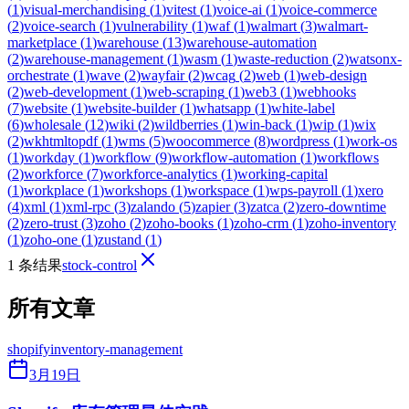
(
1
)
visual-merchandising
(
1
)
vitest
(
1
)
voice-ai
(
1
)
voice-commerce
(
2
)
voice-search
(
1
)
vulnerability
(
1
)
waf
(
1
)
walmart
(
3
)
walmart-
marketplace
(
1
)
warehouse
(
13
)
warehouse-automation
(
2
)
warehouse-management
(
1
)
wasm
(
1
)
waste-reduction
(
2
)
watsonx-
orchestrate
(
1
)
wave
(
2
)
wayfair
(
2
)
wcag
(
2
)
web
(
1
)
web-design
(
2
)
web-development
(
1
)
web-scraping
(
1
)
web3
(
1
)
webhooks
(
7
)
website
(
1
)
website-builder
(
1
)
whatsapp
(
1
)
white-label
(
6
)
wholesale
(
12
)
wiki
(
2
)
wildberries
(
1
)
win-back
(
1
)
wip
(
1
)
wix
(
2
)
wkhtmltopdf
(
1
)
wms
(
5
)
woocommerce
(
8
)
wordpress
(
1
)
work-os
(
1
)
workday
(
1
)
workflow
(
9
)
workflow-automation
(
1
)
workflows
(
2
)
workforce
(
7
)
workforce-analytics
(
1
)
working-capital
(
1
)
workplace
(
1
)
workshops
(
1
)
workspace
(
1
)
wps-payroll
(
1
)
xero
(
4
)
xml
(
1
)
xml-rpc
(
3
)
zalando
(
5
)
zapier
(
3
)
zatca
(
2
)
zero-downtime
(
2
)
zero-trust
(
3
)
zoho
(
2
)
zoho-books
(
1
)
zoho-crm
(
1
)
zoho-inventory
(
1
)
zoho-one
(
1
)
zustand
(
1
)
1 条结果
stock-control
所有文章
shopify
inventory-management
3月19日