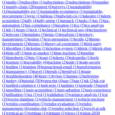
(
1
)
studio
(
3
)
subscriber
(
1
)
subscription
(
2
)
subscriptions
(
6
)
supplier
(
1
)
supply-chain
(
28
)
support
(
6
)
surveys
(
1
)
sustainability
(
14
)
sustainability-roi
(
1
)
sustainable-ecommerce
(
1
)
sustainable-
procurement
(
1
)
sync
(
1
)
tableau
(
3
)
tailwind-css
(
1
)
takealot
(
1
)
talent-
acquisition
(
2
)
tally
(
4
)
tally-prime
(
1
)
tanstack
(
1
)
tasks
(
1
)
tax
(
5
)
tax-
automation
(
2
)
tax-compliance
(
3
)
taxation
(
1
)
tco
(
5
)
tco-analysis
(
1
)
tds
(
1
)
team
(
1
)
tech
(
1
)
technical
(
1
)
technical-seo
(
4
)
technology
(
2
)
telecom
(
3
)
templates
(
3
)
temu
(
1
)
terraform
(
1
)
territory-
management
(
1
)
testing
(
7
)
text-messaging
(
1
)
textile
(
2
)
theme-
development
(
2
)
themes
(
1
)
theory-of-constraints
(
1
)
third-party
(
1
)
throttling
(
1
)
ticketing
(
1
)
ticketing-system
(
1
)
tiktok
(
1
)
tiktok-shop
(
4
)
time-off
(
1
)
time-to-market
(
1
)
time-tracking
(
2
)
timeline
(
5
)
timesheets
(
2
)
tms
(
1
)
toast
(
1
)
tokens
(
3
)
tokopedia
(
1
)
tools
(
1
)
tourism
(
1
)
traceability
(
6
)
tracking
(
2
)
trade
(
1
)
trade-secrets
(
1
)
trading
(
1
)
training
(
8
)
transactional-email
(
1
)
transformation
(
1
)
transparency
(
3
)
travel
(
3
)
trends
(
2
)
trendyol
(
1
)
triage
(
1
)
troubleshooting
(
40
)
trust
(
1
)
tryton
(
1
)
tuning
(
2
)
turborepo
(
1
)
turkey
(
4
)
tutorial
(
50
)
typescript
(
4
)
uae
(
3
)
uat
(
1
)
uk
(
2
)
uk-vat
(
1
)
unified-commerce
(
1
)
unit-tests
(
1
)
updates
(
1
)
upgrade
(
3
)
upsell
(
1
)
upselling
(
1
)
user-acquisition
(
1
)
user-adoption
(
2
)
user-experience
(
3
)
utilization
(
1
)
ux
(
1
)
v4
(
1
)
validation
(
1
)
variance-analysis
(
1
)
vat
(
16
)
vector-database
(
1
)
vehicle-management
(
1
)
vehicle-tracking
(
1
)
vendor-coordination
(
1
)
vendor-evaluation
(
1
)
vendor-
management
(
4
)
vendor-risk
(
1
)
vendor-selection
(
2
)
vercel-ai-sdk
(
1
)
vertical-ai
(
1
)
vertipaq
(
1
)
vietnam
(
1
)
views
(
1
)
vision-2030