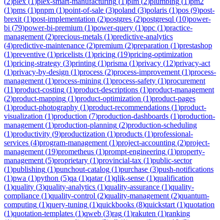
(
2
)
plex
(
1
)
plex-smart-manufacturing
(
1
)
plm
(
2
)
plumbing
(
1
)
pm2
(
1
)
pms
(
1
)
pnpm
(
1
)
point-of-sale
(
3
)
poland
(
3
)
polaris
(
1
)
pos
(
9
)
post-
brexit
(
1
)
post-implementation
(
2
)
postgres
(
2
)
postgresql
(
10
)
power-
bi
(
79
)
power-bi-premium
(
1
)
power-query
(
1
)
ppc
(
1
)
practice-
management
(
2
)
precious-metals
(
1
)
predictive-analytics
(
4
)
predictive-maintenance
(
2
)
premium
(
2
)
preparation
(
1
)
prestashop
(
1
)
preventive
(
1
)
pricelists
(
1
)
pricing
(
19
)
pricing-optimization
(
1
)
pricing-strategy
(
3
)
printing
(
1
)
prisma
(
1
)
privacy
(
12
)
privacy-act
(
1
)
privacy-by-design
(
1
)
process
(
2
)
process-improvement
(
1
)
process-
management
(
1
)
process-mining
(
1
)
process-safety
(
1
)
procurement
(
11
)
product-costing
(
1
)
product-descriptions
(
1
)
product-management
(
2
)
product-mapping
(
1
)
product-optimization
(
1
)
product-pages
(
1
)
product-photography
(
1
)
product-recommendations
(
1
)
product-
visualization
(
1
)
production
(
7
)
production-dashboards
(
1
)
production-
management
(
1
)
production-planning
(
2
)
production-scheduling
(
1
)
productivity
(
9
)
productization
(
1
)
products
(
1
)
professional-
services
(
4
)
program-management
(
1
)
project-accounting
(
2
)
project-
management
(
19
)
prometheus
(
1
)
prompt-engineering
(
1
)
property-
management
(
5
)
proprietary
(
1
)
provincial-tax
(
1
)
public-sector
(
1
)
publishing
(
1
)
punchout-catalog
(
1
)
purchase
(
3
)
push-notifications
(
1
)
pwa
(
1
)
python
(
5
)
qa
(
1
)
qatar
(
1
)
qlik-sense
(
1
)
qualification
(
1
)
quality
(
3
)
quality-analytics
(
1
)
quality-assurance
(
1
)
quality-
compliance
(
1
)
quality-control
(
2
)
quality-management
(
2
)
quantum-
computing
(
1
)
query-tuning
(
1
)
quickbooks
(
8
)
quickstart
(
1
)
quotation
(
1
)
quotation-templates
(
1
)
qweb
(
3
)
rag
(
1
)
rakuten
(
1
)
ranking