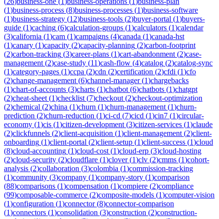
(
26
)
business-one
(
1
)
business-operations
(
1
)
business-plan
(
1
)
business-process
(
8
)
business-processes
(
1
)
business-software
(
1
)
business-strategy
(
12
)
business-tools
(
2
)
buyer-portal
(
1
)
buyers-
guide
(
1
)
caching
(
6
)
calculation-groups
(
1
)
calculators
(
1
)
calendar
(
3
)
california
(
1
)
cam
(
1
)
campaigns
(
4
)
canada
(
1
)
canada-hst
(
1
)
canary
(
1
)
capacity
(
2
)
capacity-planning
(
2
)
carbon-footprint
(
2
)
carbon-tracking
(
3
)
career-plans
(
1
)
cart-abandonment
(
2
)
case-
management
(
2
)
case-study
(
11
)
cash-flow
(
4
)
catalog
(
2
)
catalog-sync
(
1
)
category-pages
(
1
)
ccpa
(
2
)
cdn
(
2
)
certification
(
2
)
cfdi
(
1
)
cfo
(
2
)
change-management
(
6
)
channel-manager
(
1
)
chargebacks
(
1
)
chart-of-accounts
(
3
)
charts
(
1
)
chatbot
(
6
)
chatbots
(
1
)
chatgpt
(
2
)
cheat-sheet
(
1
)
checklist
(
7
)
checkout
(
2
)
checkout-optimization
(
2
)
chemical
(
2
)
china
(
1
)
churn
(
1
)
churn-management
(
1
)
churn-
prediction
(
2
)
churn-reduction
(
1
)
ci-cd
(
7
)
cicd
(
1
)
cin7
(
1
)
circular-
economy
(
1
)
cis
(
1
)
citizen-development
(
3
)
citizen-services
(
1
)
claude
(
2
)
clickfunnels
(
2
)
client-acquisition
(
1
)
client-management
(
2
)
client-
onboarding
(
1
)
client-portal
(
2
)
client-setup
(
1
)
client-success
(
1
)
cloud
(
8
)
cloud-accounting
(
1
)
cloud-cost
(
1
)
cloud-erp
(
3
)
cloud-hosting
(
2
)
cloud-security
(
2
)
cloudflare
(
1
)
clover
(
1
)
clv
(
2
)
cmms
(
1
)
cohort-
analysis
(
2
)
collaboration
(
3
)
colombia
(
1
)
commission-tracking
(
1
)
community
(
3
)
company
(
1
)
company-story
(
1
)
comparison
(
88
)
comparisons
(
1
)
compensation
(
1
)
compiere
(
2
)
compliance
(
99
)
composable-commerce
(
2
)
composite-models
(
1
)
computer-vision
(
1
)
configuration
(
1
)
connector
(
8
)
connector-comparison
(
1
)
connectors
(
1
)
consolidation
(
3
)
construction
(
2
)
construction-