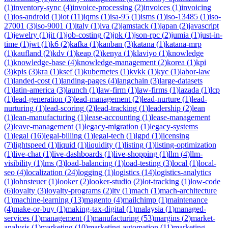
(
1
)
inventory-sync
(
4
)
invoice-processing
(
2
)
invoices
(
1
)
invoicing
(
1
)
ios-android
(
1
)
iot
(
11
)
iqms
(
1
)
isa-95
(
1
)
isms
(
1
)
iso-13485
(
1
)
iso-
27001
(
3
)
iso-9001
(
1
)
italy
(
1
)
iva
(
2
)
jamstack
(
1
)
japan
(
2
)
javascript
(
1
)
jewelry
(
1
)
jit
(
1
)
job-costing
(
2
)
jpk
(
1
)
json-rpc
(
2
)
jumia
(
1
)
just-in-
time
(
1
)
jwt
(
1
)
k6
(
2
)
kafka
(
1
)
kanban
(
3
)
katana
(
1
)
katana-mrp
(
1
)
kaufland
(
2
)
kdv
(
1
)
keap
(
2
)
kenya
(
1
)
klaviyo
(
1
)
knowledge
(
1
)
knowledge-base
(
4
)
knowledge-management
(
2
)
korea
(
1
)
kpi
(
3
)
kpis
(
3
)
kra
(
1
)
ksef
(
1
)
kubernetes
(
1
)
kvkk
(
1
)
kyc
(
1
)
labor-law
(
1
)
landed-cost
(
1
)
landing-pages
(
4
)
langchain
(
3
)
large-datasets
(
1
)
latin-america
(
3
)
launch
(
1
)
law-firm
(
1
)
law-firms
(
1
)
lazada
(
1
)
lcp
(
1
)
lead-generation
(
3
)
lead-management
(
2
)
lead-nurture
(
1
)
lead-
nurturing
(
1
)
lead-scoring
(
2
)
lead-tracking
(
1
)
leadership
(
2
)
lean
(
1
)
lean-manufacturing
(
1
)
lease-accounting
(
1
)
lease-management
(
2
)
leave-management
(
1
)
legacy-migration
(
1
)
legacy-systems
(
1
)
legal
(
16
)
legal-billing
(
1
)
legal-tech
(
1
)
lgpd
(
1
)
licensing
(
7
)
lightspeed
(
1
)
liquid
(
1
)
liquidity
(
1
)
listing
(
1
)
listing-optimization
(
1
)
live-chat
(
1
)
live-dashboards
(
1
)
live-shopping
(
1
)
llm
(
4
)
llm-
visibility
(
1
)
lms
(
3
)
load-balancing
(
1
)
load-testing
(
3
)
local
(
1
)
local-
seo
(
4
)
localization
(
24
)
logging
(
1
)
logistics
(
14
)
logistics-analytics
(
1
)
lohnsteuer
(
1
)
looker
(
2
)
looker-studio
(
2
)
lot-tracking
(
1
)
low-code
(
6
)
loyalty
(
3
)
loyalty-programs
(
2
)
ltv
(
1
)
mach
(
1
)
mach-architecture
(
1
)
machine-learning
(
13
)
magento
(
4
)
mailchimp
(
1
)
maintenance
(
4
)
make-or-buy
(
1
)
making-tax-digital
(
1
)
malaysia
(
1
)
managed-
services
(
1
)
management
(
1
)
manufacturing
(
53
)
margins
(
2
)
market-
analysis
(
1
)
marketing
(
10
)
marketing-automation
(
11
)
marketing-