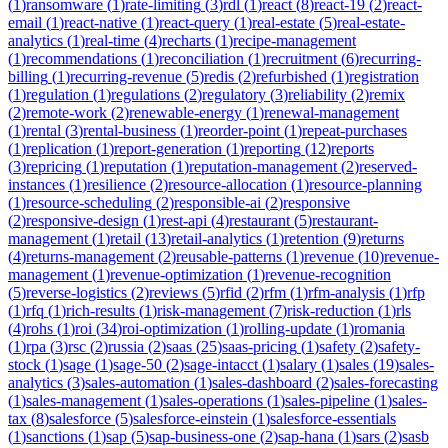
(
1
)
ransomware
(
1
)
rate-limiting
(
3
)
rdl
(
1
)
react
(
8
)
react-19
(
2
)
react-
email
(
1
)
react-native
(
1
)
react-query
(
1
)
real-estate
(
5
)
real-estate-
analytics
(
1
)
real-time
(
4
)
recharts
(
1
)
recipe-management
(
1
)
recommendations
(
1
)
reconciliation
(
1
)
recruitment
(
6
)
recurring-
billing
(
1
)
recurring-revenue
(
5
)
redis
(
2
)
refurbished
(
1
)
registration
(
1
)
regulation
(
1
)
regulations
(
2
)
regulatory
(
3
)
reliability
(
2
)
remix
(
2
)
remote-work
(
2
)
renewable-energy
(
1
)
renewal-management
(
1
)
rental
(
3
)
rental-business
(
1
)
reorder-point
(
1
)
repeat-purchases
(
1
)
replication
(
1
)
report-generation
(
1
)
reporting
(
12
)
reports
(
3
)
repricing
(
1
)
reputation
(
1
)
reputation-management
(
2
)
reserved-
instances
(
1
)
resilience
(
2
)
resource-allocation
(
1
)
resource-planning
(
1
)
resource-scheduling
(
2
)
responsible-ai
(
2
)
responsive
(
2
)
responsive-design
(
1
)
rest-api
(
4
)
restaurant
(
5
)
restaurant-
management
(
1
)
retail
(
13
)
retail-analytics
(
1
)
retention
(
9
)
returns
(
4
)
returns-management
(
2
)
reusable-patterns
(
1
)
revenue
(
10
)
revenue-
management
(
1
)
revenue-optimization
(
1
)
revenue-recognition
(
5
)
reverse-logistics
(
2
)
reviews
(
5
)
rfid
(
2
)
rfm
(
1
)
rfm-analysis
(
1
)
rfp
(
1
)
rfq
(
1
)
rich-results
(
1
)
risk-management
(
7
)
risk-reduction
(
1
)
rls
(
4
)
rohs
(
1
)
roi
(
34
)
roi-optimization
(
1
)
rolling-update
(
1
)
romania
(
1
)
rpa
(
3
)
rsc
(
2
)
russia
(
2
)
saas
(
25
)
saas-pricing
(
1
)
safety
(
2
)
safety-
stock
(
1
)
sage
(
1
)
sage-50
(
2
)
sage-intacct
(
1
)
salary
(
1
)
sales
(
19
)
sales-
analytics
(
3
)
sales-automation
(
1
)
sales-dashboard
(
2
)
sales-forecasting
(
1
)
sales-management
(
1
)
sales-operations
(
1
)
sales-pipeline
(
1
)
sales-
tax
(
8
)
salesforce
(
5
)
salesforce-einstein
(
1
)
salesforce-essentials
(
1
)
sanctions
(
1
)
sap
(
5
)
sap-business-one
(
2
)
sap-hana
(
1
)
sars
(
2
)
sasb