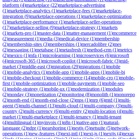
platform
(
4
)
marketplace
(
22
)
marketplace-advertising
(
1
)
marketplace-analytics
(
1
)
marketplace-fees
(
1
)
marketplace-
integration
(
9
)
marketplace-operations
(
1
)
marketplace-optimization
(
1
)
marketplace-performance
(
1
)
marketplace-seller-operations
(
17
)
marketplace-selling
(
9
)
marketplace-strategy
(
1
)
markets
(
1
)
markets-pro
(
1
)
master-data
(
1
)
matter-management
(
1
)
mcommerce
(
2
)
measurement
(
1
)
media
(
3
)
medical-device
(
1
)
membership
(
2
)
membership-sites
(
3
)
memberships
(
1
)
mercadolibre
(
2
)
mes
(
2
)
messaging
(
1
)
metabase
(
1
)
metasfresh
(
1
)
method-crm
(
1
)
metrics
(
2
)
mexico
(
1
)
mfa
(
1
)
microlearning
(
1
)
microservices
(
6
)
microsoft
(
4
)
microsoft-365
(
1
)
microsoft-copilot
(
1
)
microsoft-fabric
(
3
)
mid-
market
(
3
)
middle-east
(
3
)
migration
(
29
)
migrations
(
1
)
mobile
(
1
)
mobile-analytics
(
1
)
mobile-app
(
1
)
mobile-apps
(
1
)
mobile-bi
(
1
)
mobile-checkout
(
1
)
mobile-commerce
(
14
)
mobile-cro
(
1
)
mobile-
first
(
1
)
mobile-optimization
(
1
)
mobile-payments
(
1
)
mobile-seo
(
1
)
mobile-strategy
(
1
)
mobile-ux
(
1
)
modernization
(
1
)
modules
(
2
)
monday
(
3
)
monetization
(
2
)
monitoring
(
8
)
monolith
(
1
)
monorepo
(
2
)
month-end
(
1
)
month-end-close
(
2
)
mps
(
1
)
mrp
(
6
)
mtd
(
1
)
multi-
agent
(
5
)
multi-channel
(
13
)
multi-cloud
(
1
)
multi-company
(
3
)
multi-
country
(
2
)
multi-currency
(
6
)
multi-entity
(
2
)
multi-location
(
4
)
multi-
market
(
1
)
multi-marketplace
(
1
)
multi-tenancy
(
1
)
multi-tenant
(
4
)
multilingual
(
1
)
myinvois
(
1
)
n8n
(
1
)
native-app
(
1
)
natural-
language
(
2
)
ndpr
(
1
)
nearshoring
(
1
)
nestjs
(
5
)
netsuite
(
5
)
network-
operations
(
1
)
new-features
(
3
)
next-intl
(
1
)
next-js
(
1
)
nextjs
(
4
)
nexus