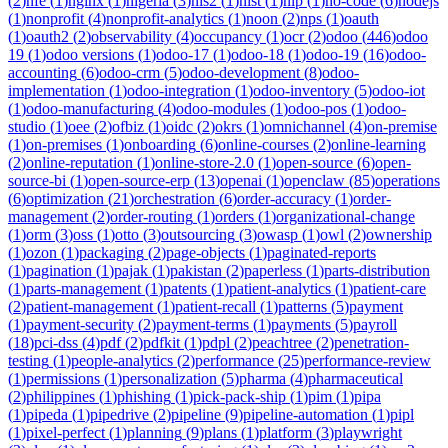
(
2
)
nfe
(
1
)
nginx
(
1
)
nigeria
(
3
)
nis2
(
1
)
nist
(
1
)
nlp
(
1
)
no-code
(
6
)
nodejs
(
1
)
nonprofit
(
4
)
nonprofit-analytics
(
1
)
noon
(
2
)
nps
(
1
)
oauth
(
1
)
oauth2
(
2
)
observability
(
4
)
occupancy
(
1
)
ocr
(
2
)
odoo
(
446
)
odoo
19
(
1
)
odoo versions
(
1
)
odoo-17
(
1
)
odoo-18
(
1
)
odoo-19
(
16
)
odoo-
accounting
(
6
)
odoo-crm
(
5
)
odoo-development
(
8
)
odoo-
implementation
(
1
)
odoo-integration
(
1
)
odoo-inventory
(
5
)
odoo-iot
(
1
)
odoo-manufacturing
(
4
)
odoo-modules
(
1
)
odoo-pos
(
1
)
odoo-
studio
(
1
)
oee
(
2
)
ofbiz
(
1
)
oidc
(
2
)
okrs
(
1
)
omnichannel
(
4
)
on-premise
(
1
)
on-premises
(
1
)
onboarding
(
6
)
online-courses
(
2
)
online-learning
(
2
)
online-reputation
(
1
)
online-store-2.0
(
1
)
open-source
(
6
)
open-
source-bi
(
1
)
open-source-erp
(
13
)
openai
(
1
)
openclaw
(
85
)
operations
(
6
)
optimization
(
21
)
orchestration
(
6
)
order-accuracy
(
1
)
order-
management
(
2
)
order-routing
(
1
)
orders
(
1
)
organizational-change
(
1
)
orm
(
3
)
oss
(
1
)
otto
(
3
)
outsourcing
(
3
)
owasp
(
1
)
owl
(
2
)
ownership
(
1
)
ozon
(
1
)
packaging
(
2
)
page-objects
(
1
)
paginated-reports
(
1
)
pagination
(
1
)
pajak
(
1
)
pakistan
(
2
)
paperless
(
1
)
parts-distribution
(
1
)
parts-management
(
1
)
patents
(
1
)
patient-analytics
(
1
)
patient-care
(
2
)
patient-management
(
1
)
patient-recall
(
1
)
patterns
(
5
)
payment
(
1
)
payment-security
(
2
)
payment-terms
(
1
)
payments
(
5
)
payroll
(
18
)
pci-dss
(
4
)
pdf
(
2
)
pdfkit
(
1
)
pdpl
(
2
)
peachtree
(
2
)
penetration-
testing
(
1
)
people-analytics
(
2
)
performance
(
25
)
performance-review
(
1
)
permissions
(
1
)
personalization
(
5
)
pharma
(
4
)
pharmaceutical
(
2
)
philippines
(
1
)
phishing
(
1
)
pick-pack-ship
(
1
)
pim
(
1
)
pipa
(
1
)
pipeda
(
1
)
pipedrive
(
2
)
pipeline
(
9
)
pipeline-automation
(
1
)
pipl
(
1
)
pixel-perfect
(
1
)
planning
(
9
)
plans
(
1
)
platform
(
3
)
playwright