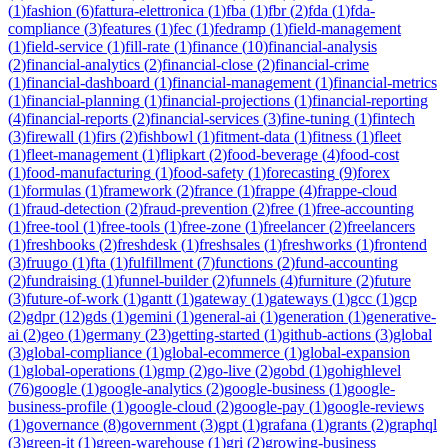
(
1
)
fashion
(
6
)
fattura-elettronica
(
1
)
fba
(
1
)
fbr
(
2
)
fda
(
1
)
fda-
compliance
(
3
)
features
(
1
)
fec
(
1
)
fedramp
(
1
)
field-management
(
1
)
field-service
(
1
)
fill-rate
(
1
)
finance
(
10
)
financial-analysis
(
2
)
financial-analytics
(
2
)
financial-close
(
2
)
financial-crime
(
1
)
financial-dashboard
(
1
)
financial-management
(
1
)
financial-metrics
(
1
)
financial-planning
(
1
)
financial-projections
(
1
)
financial-reporting
(
4
)
financial-reports
(
2
)
financial-services
(
3
)
fine-tuning
(
1
)
fintech
(
3
)
firewall
(
1
)
firs
(
2
)
fishbowl
(
1
)
fitment-data
(
1
)
fitness
(
1
)
fleet
(
1
)
fleet-management
(
1
)
flipkart
(
2
)
food-beverage
(
4
)
food-cost
(
1
)
food-manufacturing
(
1
)
food-safety
(
1
)
forecasting
(
9
)
forex
(
1
)
formulas
(
1
)
framework
(
2
)
france
(
1
)
frappe
(
4
)
frappe-cloud
(
1
)
fraud-detection
(
2
)
fraud-prevention
(
2
)
free
(
1
)
free-accounting
(
1
)
free-tool
(
1
)
free-tools
(
1
)
free-zone
(
1
)
freelancer
(
2
)
freelancers
(
1
)
freshbooks
(
2
)
freshdesk
(
1
)
freshsales
(
1
)
freshworks
(
1
)
frontend
(
3
)
fruugo
(
1
)
fta
(
1
)
fulfillment
(
7
)
functions
(
2
)
fund-accounting
(
2
)
fundraising
(
1
)
funnel-builder
(
2
)
funnels
(
4
)
furniture
(
2
)
future
(
3
)
future-of-work
(
1
)
gantt
(
1
)
gateway
(
1
)
gateways
(
1
)
gcc
(
1
)
gcp
(
2
)
gdpr
(
12
)
gds
(
1
)
gemini
(
1
)
general-ai
(
1
)
generation
(
1
)
generative-
ai
(
2
)
geo
(
1
)
germany
(
23
)
getting-started
(
1
)
github-actions
(
3
)
global
(
3
)
global-compliance
(
1
)
global-ecommerce
(
1
)
global-expansion
(
1
)
global-operations
(
1
)
gmp
(
2
)
go-live
(
2
)
gobd
(
1
)
gohighlevel
(
76
)
google
(
1
)
google-analytics
(
2
)
google-business
(
1
)
google-
business-profile
(
1
)
google-cloud
(
2
)
google-pay
(
1
)
google-reviews
(
1
)
governance
(
8
)
government
(
3
)
gpt
(
1
)
grafana
(
1
)
grants
(
2
)
graphql
(
3
)
green-it
(
1
)
green-warehouse
(
1
)
gri
(
2
)
growing-business