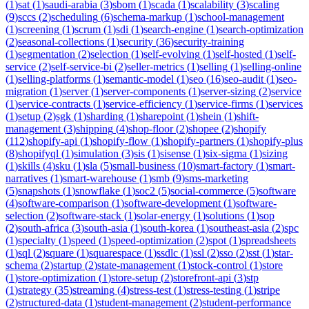
(
1
)
sat
(
1
)
saudi-arabia
(
3
)
sbom
(
1
)
scada
(
1
)
scalability
(
3
)
scaling
(
9
)
sccs
(
2
)
scheduling
(
6
)
schema-markup
(
1
)
school-management
(
1
)
screening
(
1
)
scrum
(
1
)
sdi
(
1
)
search-engine
(
1
)
search-optimization
(
2
)
seasonal-collections
(
1
)
security
(
36
)
security-training
(
1
)
segmentation
(
2
)
selection
(
1
)
self-evolving
(
1
)
self-hosted
(
1
)
self-
service
(
2
)
self-service-bi
(
2
)
seller-metrics
(
1
)
selling
(
1
)
selling-online
(
1
)
selling-platforms
(
1
)
semantic-model
(
1
)
seo
(
16
)
seo-audit
(
1
)
seo-
migration
(
1
)
server
(
1
)
server-components
(
1
)
server-sizing
(
2
)
service
(
1
)
service-contracts
(
1
)
service-efficiency
(
1
)
service-firms
(
1
)
services
(
1
)
setup
(
2
)
sgk
(
1
)
sharding
(
1
)
sharepoint
(
1
)
shein
(
1
)
shift-
management
(
3
)
shipping
(
4
)
shop-floor
(
2
)
shopee
(
2
)
shopify
(
112
)
shopify-api
(
1
)
shopify-flow
(
1
)
shopify-partners
(
1
)
shopify-plus
(
8
)
shopifyql
(
1
)
simulation
(
3
)
sis
(
1
)
sisense
(
1
)
six-sigma
(
1
)
sizing
(
1
)
skills
(
4
)
sku
(
1
)
sla
(
5
)
small-business
(
10
)
smart-factory
(
1
)
smart-
narratives
(
1
)
smart-warehouse
(
1
)
smb
(
9
)
sms-marketing
(
5
)
snapshots
(
1
)
snowflake
(
1
)
soc2
(
5
)
social-commerce
(
5
)
software
(
4
)
software-comparison
(
1
)
software-development
(
1
)
software-
selection
(
2
)
software-stack
(
1
)
solar-energy
(
1
)
solutions
(
1
)
sop
(
2
)
south-africa
(
3
)
south-asia
(
1
)
south-korea
(
1
)
southeast-asia
(
2
)
spc
(
1
)
specialty
(
1
)
speed
(
1
)
speed-optimization
(
2
)
spot
(
1
)
spreadsheets
(
1
)
sql
(
2
)
square
(
1
)
squarespace
(
1
)
ssdlc
(
1
)
ssl
(
2
)
sso
(
2
)
sst
(
1
)
star-
schema
(
2
)
startup
(
2
)
state-management
(
1
)
stock-control
(
1
)
store
(
1
)
store-optimization
(
1
)
store-setup
(
2
)
storefront-api
(
3
)
stp
(
1
)
strategy
(
35
)
streaming
(
4
)
stress-test
(
1
)
stress-testing
(
1
)
stripe
(
2
)
structured-data
(
1
)
student-management
(
2
)
student-performance