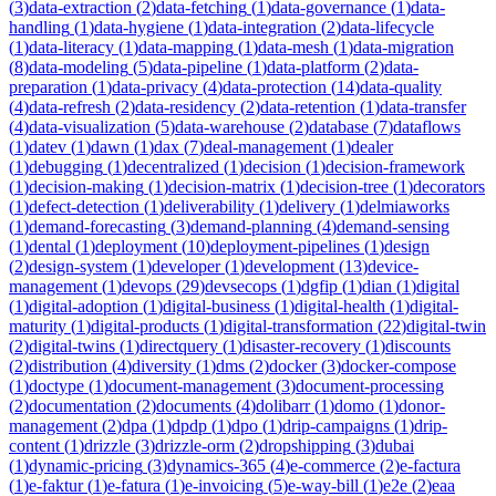
(
3
)
data-extraction
(
2
)
data-fetching
(
1
)
data-governance
(
1
)
data-
handling
(
1
)
data-hygiene
(
1
)
data-integration
(
2
)
data-lifecycle
(
1
)
data-literacy
(
1
)
data-mapping
(
1
)
data-mesh
(
1
)
data-migration
(
8
)
data-modeling
(
5
)
data-pipeline
(
1
)
data-platform
(
2
)
data-
preparation
(
1
)
data-privacy
(
4
)
data-protection
(
14
)
data-quality
(
4
)
data-refresh
(
2
)
data-residency
(
2
)
data-retention
(
1
)
data-transfer
(
4
)
data-visualization
(
5
)
data-warehouse
(
2
)
database
(
7
)
dataflows
(
1
)
datev
(
1
)
dawn
(
1
)
dax
(
7
)
deal-management
(
1
)
dealer
(
1
)
debugging
(
1
)
decentralized
(
1
)
decision
(
1
)
decision-framework
(
1
)
decision-making
(
1
)
decision-matrix
(
1
)
decision-tree
(
1
)
decorators
(
1
)
defect-detection
(
1
)
deliverability
(
1
)
delivery
(
1
)
delmiaworks
(
1
)
demand-forecasting
(
3
)
demand-planning
(
4
)
demand-sensing
(
1
)
dental
(
1
)
deployment
(
10
)
deployment-pipelines
(
1
)
design
(
2
)
design-system
(
1
)
developer
(
1
)
development
(
13
)
device-
management
(
1
)
devops
(
29
)
devsecops
(
1
)
dgfip
(
1
)
dian
(
1
)
digital
(
1
)
digital-adoption
(
1
)
digital-business
(
1
)
digital-health
(
1
)
digital-
maturity
(
1
)
digital-products
(
1
)
digital-transformation
(
22
)
digital-twin
(
2
)
digital-twins
(
1
)
directquery
(
1
)
disaster-recovery
(
1
)
discounts
(
2
)
distribution
(
4
)
diversity
(
1
)
dms
(
2
)
docker
(
3
)
docker-compose
(
1
)
doctype
(
1
)
document-management
(
3
)
document-processing
(
2
)
documentation
(
2
)
documents
(
4
)
dolibarr
(
1
)
domo
(
1
)
donor-
management
(
2
)
dpa
(
1
)
dpdp
(
1
)
dpo
(
1
)
drip-campaigns
(
1
)
drip-
content
(
1
)
drizzle
(
3
)
drizzle-orm
(
2
)
dropshipping
(
3
)
dubai
(
1
)
dynamic-pricing
(
3
)
dynamics-365
(
4
)
e-commerce
(
2
)
e-factura
(
1
)
e-faktur
(
1
)
e-fatura
(
1
)
e-invoicing
(
5
)
e-way-bill
(
1
)
e2e
(
2
)
eaa