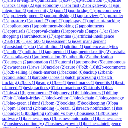
(
1
)
answer-engine-optimization
(
1
)
aov
(
1
)
ap-automation
(
1
)
apache
(
1
)
apcs
(
1
)
api
(
22
)
api-economy
(
1
)
api-first
(
2
)
api-gateway
(
1
)
api-
integration
(
3
)
api-security
(
2
)
apm
(
1
)
app-bridge
(
1
)
app-commerce
(
1
)
app-development
(
2
)
app-publishing
(
1
)
app-review
(
1
)
app-router
(
1
)
app-store
(
1
)
apparel
(
3
)
appi
(
1
)
apple-pay
(
1
)
applicant-tracking
(
1
)
applications
(
1
)
appointment-booking
(
2
)
appointments
(
1
)
appraisals
(
1
)
approval-chains
(
1
)
approvals
(
3
)
apps
(
1
)
ar
(
1
)
ar-
shopping
(
1
)
architecture
(
17
)
argentina
(
1
)
artificial-intelligence
(
2
)
as9100
(
1
)
asc-606
(
3
)
assessment
(
2
)
asset-management
(
4
)
assistant
(
1
)
ato
(
1
)
attribution
(
1
)
attrition
(
1
)
audience-analytics
(
1
)
audit
(
7
)
audit-trail
(
1
)
augmented
(
1
)
augmented-reality
(
2
)
australia
(
2
)
australia-gst
(
1
)
authentication
(
6
)
authentik
(
2
)
authorization
(
3
)
autogen
(
2
)
automation
(
119
)
automl
(
1
)
automotive
(
5
)
autonomous
(
2
)
awareness
(
1
)
aws
(
10
)
axelor
(
2
)
azure
(
4
)
b2b
(
18
)
b2b-ecommerce
(
1
)
b2b-selling
(
1
)
back-market
(
1
)
backend
(
6
)
backup
(
2
)
bank-
reconciliation
(
1
)
barcode
(
1
)
bas
(
1
)
batch-processing
(
1
)
batch-
tracking
(
2
)
bcrs
(
1
)
beauty
(
1
)
bee
(
1
)
benchmarks
(
1
)
benefits
(
1
)
best-
of-breed
(
1
)
best-practices
(
6
)
bi-comparison
(
8
)
bi-tools
(
1
)
bias
(
1
)
big-4
(
1
)
bigcommerce
(
3
)
bigquery
(
1
)
billable-hours
(
1
)
billing
(
7
)
bir
(
1
)
black-friday
(
1
)
block-editor
(
1
)
blockchain
(
1
)
blog-strategy
(
1
)
blue-green
(
1
)
bmf
(
1
)
bom
(
2
)
booking
(
5
)
bookkeeping
(
9
)
bpa
(
1
)
bpm
(
1
)
brand
(
2
)
branding
(
1
)
brazil
(
2
)
breach-notification
(
1
)
bss
(
1
)
budget
(
3
)
budgeting
(
6
)
build-vs-buy
(
3
)
business
(
13
)
business
software
(
1
)
business-apps
(
1
)
business-automation
(
1
)
business-case
(
2
)
business-continuity
(
2
)
business-growth
(
1
)
business-intelligence