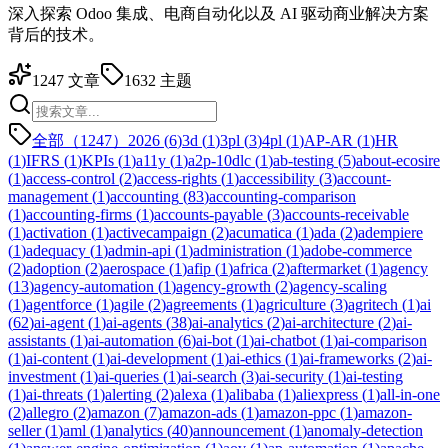
深入探索 Odoo 集成、电商自动化以及 AI 驱动商业解决方案
背后的技术。
1247
文章
1632
主题
全部（1247）
2026
(
6
)
3d
(
1
)
3pl
(
3
)
4pl
(
1
)
AP-AR
(
1
)
HR
(
1
)
IFRS
(
1
)
KPIs
(
1
)
a11y
(
1
)
a2p-10dlc
(
1
)
ab-testing
(
5
)
about-ecosire
(
1
)
access-control
(
2
)
access-rights
(
1
)
accessibility
(
3
)
account-
management
(
1
)
accounting
(
83
)
accounting-comparison
(
1
)
accounting-firms
(
1
)
accounts-payable
(
3
)
accounts-receivable
(
1
)
activation
(
1
)
activecampaign
(
2
)
acumatica
(
1
)
ada
(
2
)
adempiere
(
1
)
adequacy
(
1
)
admin-api
(
1
)
administration
(
1
)
adobe-commerce
(
2
)
adoption
(
2
)
aerospace
(
1
)
afip
(
1
)
africa
(
2
)
aftermarket
(
1
)
agency
(
13
)
agency-automation
(
1
)
agency-growth
(
2
)
agency-scaling
(
1
)
agentforce
(
1
)
agile
(
2
)
agreements
(
1
)
agriculture
(
3
)
agritech
(
1
)
ai
(
62
)
ai-agent
(
1
)
ai-agents
(
38
)
ai-analytics
(
2
)
ai-architecture
(
2
)
ai-
assistants
(
1
)
ai-automation
(
6
)
ai-bot
(
1
)
ai-chatbot
(
1
)
ai-comparison
(
1
)
ai-content
(
1
)
ai-development
(
1
)
ai-ethics
(
1
)
ai-frameworks
(
2
)
ai-
investment
(
1
)
ai-queries
(
1
)
ai-search
(
3
)
ai-security
(
1
)
ai-testing
(
1
)
ai-threats
(
1
)
alerting
(
2
)
alexa
(
1
)
alibaba
(
1
)
aliexpress
(
1
)
all-in-one
(
2
)
allegro
(
2
)
amazon
(
7
)
amazon-ads
(
1
)
amazon-ppc
(
1
)
amazon-
seller
(
1
)
aml
(
1
)
analytics
(
40
)
announcement
(
1
)
anomaly-detection