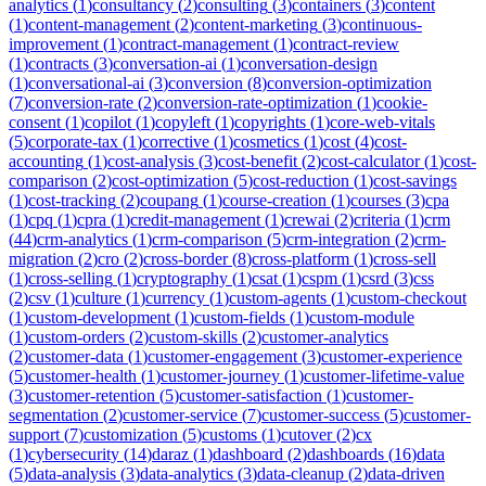
analytics
(
1
)
consultancy
(
2
)
consulting
(
3
)
containers
(
3
)
content
(
1
)
content-management
(
2
)
content-marketing
(
3
)
continuous-
improvement
(
1
)
contract-management
(
1
)
contract-review
(
1
)
contracts
(
3
)
conversation-ai
(
1
)
conversation-design
(
1
)
conversational-ai
(
3
)
conversion
(
8
)
conversion-optimization
(
7
)
conversion-rate
(
2
)
conversion-rate-optimization
(
1
)
cookie-
consent
(
1
)
copilot
(
1
)
copyleft
(
1
)
copyrights
(
1
)
core-web-vitals
(
5
)
corporate-tax
(
1
)
corrective
(
1
)
cosmetics
(
1
)
cost
(
4
)
cost-
accounting
(
1
)
cost-analysis
(
3
)
cost-benefit
(
2
)
cost-calculator
(
1
)
cost-
comparison
(
2
)
cost-optimization
(
5
)
cost-reduction
(
1
)
cost-savings
(
1
)
cost-tracking
(
2
)
coupang
(
1
)
course-creation
(
1
)
courses
(
3
)
cpa
(
1
)
cpq
(
1
)
cpra
(
1
)
credit-management
(
1
)
crewai
(
2
)
criteria
(
1
)
crm
(
44
)
crm-analytics
(
1
)
crm-comparison
(
5
)
crm-integration
(
2
)
crm-
migration
(
2
)
cro
(
2
)
cross-border
(
8
)
cross-platform
(
1
)
cross-sell
(
1
)
cross-selling
(
1
)
cryptography
(
1
)
csat
(
1
)
cspm
(
1
)
csrd
(
3
)
css
(
2
)
csv
(
1
)
culture
(
1
)
currency
(
1
)
custom-agents
(
1
)
custom-checkout
(
1
)
custom-development
(
1
)
custom-fields
(
1
)
custom-module
(
1
)
custom-orders
(
2
)
custom-skills
(
2
)
customer-analytics
(
2
)
customer-data
(
1
)
customer-engagement
(
3
)
customer-experience
(
5
)
customer-health
(
1
)
customer-journey
(
1
)
customer-lifetime-value
(
3
)
customer-retention
(
5
)
customer-satisfaction
(
1
)
customer-
segmentation
(
2
)
customer-service
(
7
)
customer-success
(
5
)
customer-
support
(
7
)
customization
(
5
)
customs
(
1
)
cutover
(
2
)
cx
(
1
)
cybersecurity
(
14
)
daraz
(
1
)
dashboard
(
2
)
dashboards
(
16
)
data
(
5
)
data-analysis
(
3
)
data-analytics
(
3
)
data-cleanup
(
2
)
data-driven