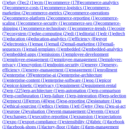
(
1
)
ebay
(
3
)
ec2
(
1
)
ecm
(
1
)
ecommerce
(
178
)
ecommerce-analytics
(
3
)
ecommerce-costs
(
1
)
ecommerce-logistics
(
1
)
ecommerce-
marketing
(
2
)
ecommerce-metrics
(
2
)
ecommerce-operations
(
2
)
ecommerce-platform
(
2
)
ecommerce-reporting
(
1
)
ecommerce-
scaling
(
1
)
ecommerce-security
(
1
)
ecommerce-seo
(
3
)
ecommerce-
shipping
(
1
)
ecommerce-technology
(
1
)
ecommerce-trends
(
1
)
ecosire
(
7
)
ecosystem
(
1
)
edge-computing
(
2
)
edi
(
1
)
editorial
(
1
)
edr
(
1
)
edtech
(
1
)
education
(
4
)
education-analytics
(
1
)
efficiency
(
8
)
egypt
(
2
)
electronics
(
1
)
emag
(
1
)
email
(
2
)
email-marketing
(
10
)
email-
sequences
(
1
)
email-templates
(
1
)
embedded
(
2
)
embedded-analytics
(
5
)
embedded-apps
(
1
)
emissions
(
1
)
employee-development
(
1
)
employee-engagement
(
1
)
employee-management
(
3
)
employee-
privacy
(
1
)
encryption
(
1
)
endpoint-security
(
1
)
energy
(
3
)
energy-
efficiency
(
1
)
energy-management
(
1
)
engagement
(
1
)
enrollment
(
2
)
enterprise
(
39
)
enterprise-ai
(
2
)
enterprise-architecture
(
1
)
enterprise-content
(
1
)
enterprise-software
(
1
)
eoq
(
1
)
epicor
(
2
)
epicor-kinetic
(
1
)
eprivacy
(
1
)
equipment
(
2
)
equipment-rental
(
2
)
erp
(
225
)
erp-architecture
(
1
)
erp-automation
(
1
)
erp-comparison
(
9
)
erp-configuration
(
1
)
erp-failure
(
1
)
erp-integration
(
8
)
erp-selection
(
2
)
erpnext
(
18
)
errors
(
40
)
esg
(
5
)
esg-reporting
(
2
)
esignature
(
1
)
eta
(
2
)
ethical-sourcing
(
1
)
ethics
(
1
)
etims
(
1
)
etl
(
5
)
etsy
(
3
)
eu
(
2
)
eu-ai-act
(
1
)
europe
(
2
)
evaluation
(
3
)
event-management
(
2
)
events
(
1
)
excel
(
3
)
exchanges
(
1
)
executive-reporting
(
1
)
expansion
(
1
)
expectations
(
1
)
expo
(
1
)
export-compliance
(
1
)
extensibility
(
2
)
fabric
(
1
)
facebook
(
1
)
facebook-shops
(
1
)
factory-floor
(
1
)
faire
(
1
)
farm-management