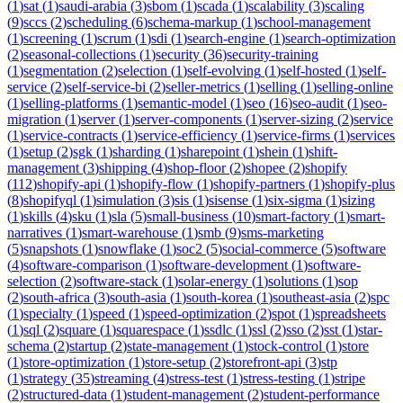
(
1
)
sat
(
1
)
saudi-arabia
(
3
)
sbom
(
1
)
scada
(
1
)
scalability
(
3
)
scaling
(
9
)
sccs
(
2
)
scheduling
(
6
)
schema-markup
(
1
)
school-management
(
1
)
screening
(
1
)
scrum
(
1
)
sdi
(
1
)
search-engine
(
1
)
search-optimization
(
2
)
seasonal-collections
(
1
)
security
(
36
)
security-training
(
1
)
segmentation
(
2
)
selection
(
1
)
self-evolving
(
1
)
self-hosted
(
1
)
self-
service
(
2
)
self-service-bi
(
2
)
seller-metrics
(
1
)
selling
(
1
)
selling-online
(
1
)
selling-platforms
(
1
)
semantic-model
(
1
)
seo
(
16
)
seo-audit
(
1
)
seo-
migration
(
1
)
server
(
1
)
server-components
(
1
)
server-sizing
(
2
)
service
(
1
)
service-contracts
(
1
)
service-efficiency
(
1
)
service-firms
(
1
)
services
(
1
)
setup
(
2
)
sgk
(
1
)
sharding
(
1
)
sharepoint
(
1
)
shein
(
1
)
shift-
management
(
3
)
shipping
(
4
)
shop-floor
(
2
)
shopee
(
2
)
shopify
(
112
)
shopify-api
(
1
)
shopify-flow
(
1
)
shopify-partners
(
1
)
shopify-plus
(
8
)
shopifyql
(
1
)
simulation
(
3
)
sis
(
1
)
sisense
(
1
)
six-sigma
(
1
)
sizing
(
1
)
skills
(
4
)
sku
(
1
)
sla
(
5
)
small-business
(
10
)
smart-factory
(
1
)
smart-
narratives
(
1
)
smart-warehouse
(
1
)
smb
(
9
)
sms-marketing
(
5
)
snapshots
(
1
)
snowflake
(
1
)
soc2
(
5
)
social-commerce
(
5
)
software
(
4
)
software-comparison
(
1
)
software-development
(
1
)
software-
selection
(
2
)
software-stack
(
1
)
solar-energy
(
1
)
solutions
(
1
)
sop
(
2
)
south-africa
(
3
)
south-asia
(
1
)
south-korea
(
1
)
southeast-asia
(
2
)
spc
(
1
)
specialty
(
1
)
speed
(
1
)
speed-optimization
(
2
)
spot
(
1
)
spreadsheets
(
1
)
sql
(
2
)
square
(
1
)
squarespace
(
1
)
ssdlc
(
1
)
ssl
(
2
)
sso
(
2
)
sst
(
1
)
star-
schema
(
2
)
startup
(
2
)
state-management
(
1
)
stock-control
(
1
)
store
(
1
)
store-optimization
(
1
)
store-setup
(
2
)
storefront-api
(
3
)
stp
(
1
)
strategy
(
35
)
streaming
(
4
)
stress-test
(
1
)
stress-testing
(
1
)
stripe
(
2
)
structured-data
(
1
)
student-management
(
2
)
student-performance