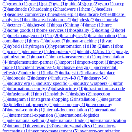
(
1
)
growth
(
1
)
grpc
(
1
)
gst
(
7
)
gta
(
1
)
guide
(
43
)
gxp
(
2
)
gym
(
1
)
haccp
(
2
)
handmade
(
3
)
hardening
(
2
)
hardware
(
1
)
hcm
(
1
)
headless
(
4
)
headless-commerce
(
3
)
headless-erp
(
1
)
healthcare
(
9
)
healthcare-
analytics
(
1
)
healthcare-dashboards
(
1
)
helpdesk
(
7
)
hepsiburada
(
1
)
hetzner
(
1
)
higher-ed
(
1
)
hipaa
(
5
)
hiring
(
4
)
hmac
(
1
)
hmrc
(
2
)
home-goods
(
1
)
home-services
(
1
)
hospitality
(
5
)
hosting
(
3
)
hotel
(
1
)
hotel-management
(
1
)
hr
(
20
)
hr-analytics
(
2
)
hr-automation
(
1
)
hr-
compliance
(
1
)
hrms
(
1
)
hubspot
(
7
)
human-machine
(
1
)
hvac
(
2
)
hybrid
(
1
)
hydrogen
(
3
)
hyperautomation
(
1
)
i18n
(
2
)
iam
(
1
)
ibm
(
1
)
icms
(
1
)
idempiere
(
1
)
idempotency
(
1
)
identity
(
4
)
ifrs-15
(
1
)
image-
optimization
(
1
)
impact
(
1
)
impact-measurement
(
1
)
implementation
(
44
)
implementation-partner
(
1
)
import
(
1
)
import-export
(
1
)
import-
mode
(
1
)
incident-response
(
3
)
inclusive-design
(
1
)
incremental-
refresh
(
2
)
indexing
(
1
)
india
(
5
)
india-gst
(
2
)
india-marketplace
(
1
)
indonesia
(
2
)
industry
(
4
)
industry-4-0
(
17
)
industry-5-0
(
1
)
industry-erp
(
1
)
industry-specific
(
1
)
industry-wrappers
(
1
)
infor
(
1
)
information-security
(
2
)
infrastructure
(
10
)
infrastructure-as-code
(
1
)
infusionsoft
(
1
)
inp
(
1
)
insightly
(
1
)
insights
(
2
)
inspection
(
1
)
instagram
(
1
)
instagram-shopping
(
2
)
installation
(
1
)
integration
(
63
)
intellectual-property
(
1
)
inter-company
(
1
)
intercompany
(
4
)
internal-controls
(
1
)
internal-documentation
(
1
)
international
(
11
)
international-expansion
(
1
)
international-logistics
(
1
)
international-selling
(
2
)
international-trade
(
1
)
internationalization
(
2
)
intranet
(
1
)
inventory
(
33
)
inventory-analytics
(
1
)
inventory-
forecasting
(
1
)
inventory-management
(
5
)
inventory-optimization