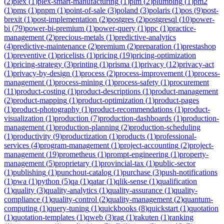
(
2
)
plex
(
1
)
plex-smart-manufacturing
(
1
)
plm
(
2
)
plumbing
(
1
)
pm2
(
1
)
pms
(
1
)
pnpm
(
1
)
point-of-sale
(
3
)
poland
(
3
)
polaris
(
1
)
pos
(
9
)
post-
brexit
(
1
)
post-implementation
(
2
)
postgres
(
2
)
postgresql
(
10
)
power-
bi
(
79
)
power-bi-premium
(
1
)
power-query
(
1
)
ppc
(
1
)
practice-
management
(
2
)
precious-metals
(
1
)
predictive-analytics
(
4
)
predictive-maintenance
(
2
)
premium
(
2
)
preparation
(
1
)
prestashop
(
1
)
preventive
(
1
)
pricelists
(
1
)
pricing
(
19
)
pricing-optimization
(
1
)
pricing-strategy
(
3
)
printing
(
1
)
prisma
(
1
)
privacy
(
12
)
privacy-act
(
1
)
privacy-by-design
(
1
)
process
(
2
)
process-improvement
(
1
)
process-
management
(
1
)
process-mining
(
1
)
process-safety
(
1
)
procurement
(
11
)
product-costing
(
1
)
product-descriptions
(
1
)
product-management
(
2
)
product-mapping
(
1
)
product-optimization
(
1
)
product-pages
(
1
)
product-photography
(
1
)
product-recommendations
(
1
)
product-
visualization
(
1
)
production
(
7
)
production-dashboards
(
1
)
production-
management
(
1
)
production-planning
(
2
)
production-scheduling
(
1
)
productivity
(
9
)
productization
(
1
)
products
(
1
)
professional-
services
(
4
)
program-management
(
1
)
project-accounting
(
2
)
project-
management
(
19
)
prometheus
(
1
)
prompt-engineering
(
1
)
property-
management
(
5
)
proprietary
(
1
)
provincial-tax
(
1
)
public-sector
(
1
)
publishing
(
1
)
punchout-catalog
(
1
)
purchase
(
3
)
push-notifications
(
1
)
pwa
(
1
)
python
(
5
)
qa
(
1
)
qatar
(
1
)
qlik-sense
(
1
)
qualification
(
1
)
quality
(
3
)
quality-analytics
(
1
)
quality-assurance
(
1
)
quality-
compliance
(
1
)
quality-control
(
2
)
quality-management
(
2
)
quantum-
computing
(
1
)
query-tuning
(
1
)
quickbooks
(
8
)
quickstart
(
1
)
quotation
(
1
)
quotation-templates
(
1
)
qweb
(
3
)
rag
(
1
)
rakuten
(
1
)
ranking