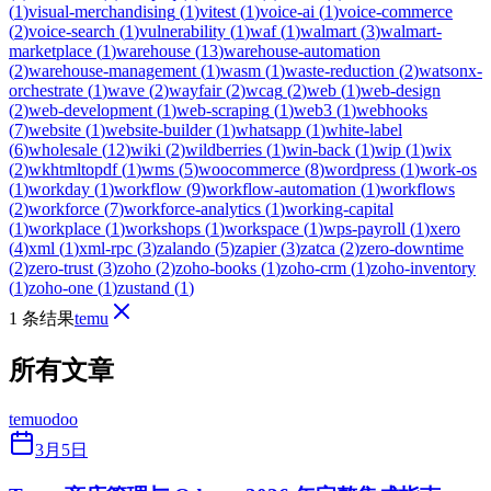
(
1
)
visual-merchandising
(
1
)
vitest
(
1
)
voice-ai
(
1
)
voice-commerce
(
2
)
voice-search
(
1
)
vulnerability
(
1
)
waf
(
1
)
walmart
(
3
)
walmart-
marketplace
(
1
)
warehouse
(
13
)
warehouse-automation
(
2
)
warehouse-management
(
1
)
wasm
(
1
)
waste-reduction
(
2
)
watsonx-
orchestrate
(
1
)
wave
(
2
)
wayfair
(
2
)
wcag
(
2
)
web
(
1
)
web-design
(
2
)
web-development
(
1
)
web-scraping
(
1
)
web3
(
1
)
webhooks
(
7
)
website
(
1
)
website-builder
(
1
)
whatsapp
(
1
)
white-label
(
6
)
wholesale
(
12
)
wiki
(
2
)
wildberries
(
1
)
win-back
(
1
)
wip
(
1
)
wix
(
2
)
wkhtmltopdf
(
1
)
wms
(
5
)
woocommerce
(
8
)
wordpress
(
1
)
work-os
(
1
)
workday
(
1
)
workflow
(
9
)
workflow-automation
(
1
)
workflows
(
2
)
workforce
(
7
)
workforce-analytics
(
1
)
working-capital
(
1
)
workplace
(
1
)
workshops
(
1
)
workspace
(
1
)
wps-payroll
(
1
)
xero
(
4
)
xml
(
1
)
xml-rpc
(
3
)
zalando
(
5
)
zapier
(
3
)
zatca
(
2
)
zero-downtime
(
2
)
zero-trust
(
3
)
zoho
(
2
)
zoho-books
(
1
)
zoho-crm
(
1
)
zoho-inventory
(
1
)
zoho-one
(
1
)
zustand
(
1
)
1 条结果
temu
所有文章
temu
odoo
3月5日