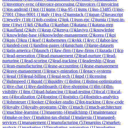
(
1
)
inventory-sync
(
4
)
invoice-processing
(
2
)
invoices
(
1
)
invoicing
(
1
)
ios-android
(
1
)
iot
(
11
)
iqms
(
1
)
isa-95
(
1
)
isms
(
1
)
iso-13485
(
1
)
iso-
27001
(
3
)
iso-9001
(
1
)
italy
(
1
)
iva
(
2
)
jamstack
(
1
)
japan
(
2
)
javascript
(
1
)
jewelry
(
1
)
jit
(
1
)
job-costing
(
2
)
jpk
(
1
)
json-rpc
(
2
)
jumia
(
1
)
just-in-
time
(
1
)
jwt
(
1
)
k6
(
2
)
kafka
(
1
)
kanban
(
3
)
katana
(
1
)
katana-mrp
(
1
)
kaufland
(
2
)
kdv
(
1
)
keap
(
2
)
kenya
(
1
)
klaviyo
(
1
)
knowledge
(
1
)
knowledge-base
(
4
)
knowledge-management
(
2
)
korea
(
1
)
kpi
(
3
)
kpis
(
3
)
kra
(
1
)
ksef
(
1
)
kubernetes
(
1
)
kvkk
(
1
)
kyc
(
1
)
labor-law
(
1
)
landed-cost
(
1
)
landing-pages
(
4
)
langchain
(
3
)
large-datasets
(
1
)
latin-america
(
3
)
launch
(
1
)
law-firm
(
1
)
law-firms
(
1
)
lazada
(
1
)
lcp
(
1
)
lead-generation
(
3
)
lead-management
(
2
)
lead-nurture
(
1
)
lead-
nurturing
(
1
)
lead-scoring
(
2
)
lead-tracking
(
1
)
leadership
(
2
)
lean
(
1
)
lean-manufacturing
(
1
)
lease-accounting
(
1
)
lease-management
(
2
)
leave-management
(
1
)
legacy-migration
(
1
)
legacy-systems
(
1
)
legal
(
16
)
legal-billing
(
1
)
legal-tech
(
1
)
lgpd
(
1
)
licensing
(
7
)
lightspeed
(
1
)
liquid
(
1
)
liquidity
(
1
)
listing
(
1
)
listing-optimization
(
1
)
live-chat
(
1
)
live-dashboards
(
1
)
live-shopping
(
1
)
llm
(
4
)
llm-
visibility
(
1
)
lms
(
3
)
load-balancing
(
1
)
load-testing
(
3
)
local
(
1
)
local-
seo
(
4
)
localization
(
24
)
logging
(
1
)
logistics
(
14
)
logistics-analytics
(
1
)
lohnsteuer
(
1
)
looker
(
2
)
looker-studio
(
2
)
lot-tracking
(
1
)
low-code
(
6
)
loyalty
(
3
)
loyalty-programs
(
2
)
ltv
(
1
)
mach
(
1
)
mach-architecture
(
1
)
machine-learning
(
13
)
magento
(
4
)
mailchimp
(
1
)
maintenance
(
4
)
make-or-buy
(
1
)
making-tax-digital
(
1
)
malaysia
(
1
)
managed-
services
(
1
)
management
(
1
)
manufacturing
(
53
)
margins
(
2
)
market-
analysis
(
1
)
marketing
(
10
)
marketing-automation
(
11
)
marketing-