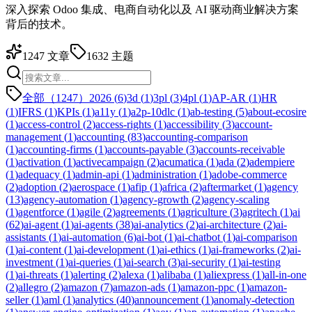
深入探索 Odoo 集成、电商自动化以及 AI 驱动商业解决方案
背后的技术。
1247
文章
1632
主题
全部（1247）
2026
(
6
)
3d
(
1
)
3pl
(
3
)
4pl
(
1
)
AP-AR
(
1
)
HR
(
1
)
IFRS
(
1
)
KPIs
(
1
)
a11y
(
1
)
a2p-10dlc
(
1
)
ab-testing
(
5
)
about-ecosire
(
1
)
access-control
(
2
)
access-rights
(
1
)
accessibility
(
3
)
account-
management
(
1
)
accounting
(
83
)
accounting-comparison
(
1
)
accounting-firms
(
1
)
accounts-payable
(
3
)
accounts-receivable
(
1
)
activation
(
1
)
activecampaign
(
2
)
acumatica
(
1
)
ada
(
2
)
adempiere
(
1
)
adequacy
(
1
)
admin-api
(
1
)
administration
(
1
)
adobe-commerce
(
2
)
adoption
(
2
)
aerospace
(
1
)
afip
(
1
)
africa
(
2
)
aftermarket
(
1
)
agency
(
13
)
agency-automation
(
1
)
agency-growth
(
2
)
agency-scaling
(
1
)
agentforce
(
1
)
agile
(
2
)
agreements
(
1
)
agriculture
(
3
)
agritech
(
1
)
ai
(
62
)
ai-agent
(
1
)
ai-agents
(
38
)
ai-analytics
(
2
)
ai-architecture
(
2
)
ai-
assistants
(
1
)
ai-automation
(
6
)
ai-bot
(
1
)
ai-chatbot
(
1
)
ai-comparison
(
1
)
ai-content
(
1
)
ai-development
(
1
)
ai-ethics
(
1
)
ai-frameworks
(
2
)
ai-
investment
(
1
)
ai-queries
(
1
)
ai-search
(
3
)
ai-security
(
1
)
ai-testing
(
1
)
ai-threats
(
1
)
alerting
(
2
)
alexa
(
1
)
alibaba
(
1
)
aliexpress
(
1
)
all-in-one
(
2
)
allegro
(
2
)
amazon
(
7
)
amazon-ads
(
1
)
amazon-ppc
(
1
)
amazon-
seller
(
1
)
aml
(
1
)
analytics
(
40
)
announcement
(
1
)
anomaly-detection