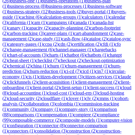
(
26
)
business-one
(
1
)
business-operations
(
1
)
business-plan
(
1
)
business-process
(
8
)
business-processes
(
1
)
business-software
(
1
)
business-strategy
(
12
)
business-tools
(
2
)
buyer-portal
(
1
)
buyers-
guide
(
1
)
caching
(
6
)
calculation-groups
(
1
)
calculators
(
1
)
calendar
(
3
)
california
(
1
)
cam
(
1
)
campaigns
(
4
)
canada
(
1
)
canada-hst
(
1
)
canary
(
1
)
capacity
(
2
)
capacity-planning
(
2
)
carbon-footprint
(
2
)
carbon-tracking
(
3
)
career-plans
(
1
)
cart-abandonment
(
2
)
case-
management
(
2
)
case-study
(
11
)
cash-flow
(
4
)
catalog
(
2
)
catalog-sync
(
1
)
category-pages
(
1
)
ccpa
(
2
)
cdn
(
2
)
certification
(
2
)
cfdi
(
1
)
cfo
(
2
)
change-management
(
6
)
channel-manager
(
1
)
chargebacks
(
1
)
chart-of-accounts
(
3
)
charts
(
1
)
chatbot
(
6
)
chatbots
(
1
)
chatgpt
(
2
)
cheat-sheet
(
1
)
checklist
(
7
)
checkout
(
2
)
checkout-optimization
(
2
)
chemical
(
2
)
china
(
1
)
churn
(
1
)
churn-management
(
1
)
churn-
prediction
(
2
)
churn-reduction
(
1
)
ci-cd
(
7
)
cicd
(
1
)
cin7
(
1
)
circular-
economy
(
1
)
cis
(
1
)
citizen-development
(
3
)
citizen-services
(
1
)
claude
(
2
)
clickfunnels
(
2
)
client-acquisition
(
1
)
client-management
(
2
)
client-
onboarding
(
1
)
client-portal
(
2
)
client-setup
(
1
)
client-success
(
1
)
cloud
(
8
)
cloud-accounting
(
1
)
cloud-cost
(
1
)
cloud-erp
(
3
)
cloud-hosting
(
2
)
cloud-security
(
2
)
cloudflare
(
1
)
clover
(
1
)
clv
(
2
)
cmms
(
1
)
cohort-
analysis
(
2
)
collaboration
(
3
)
colombia
(
1
)
commission-tracking
(
1
)
community
(
3
)
company
(
1
)
company-story
(
1
)
comparison
(
88
)
comparisons
(
1
)
compensation
(
1
)
compiere
(
2
)
compliance
(
99
)
composable-commerce
(
2
)
composite-models
(
1
)
computer-vision
(
1
)
configuration
(
1
)
connector
(
8
)
connector-comparison
(
1
)
connectors
(
1
)
consolidation
(
3
)
construction
(
2
)
construction-