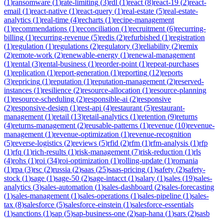
(
1
)
ransomware
(
1
)
rate-limiting
(
3
)
rdl
(
1
)
react
(
8
)
react-19
(
2
)
react-
email
(
1
)
react-native
(
1
)
react-query
(
1
)
real-estate
(
5
)
real-estate-
analytics
(
1
)
real-time
(
4
)
recharts
(
1
)
recipe-management
(
1
)
recommendations
(
1
)
reconciliation
(
1
)
recruitment
(
6
)
recurring-
billing
(
1
)
recurring-revenue
(
5
)
redis
(
2
)
refurbished
(
1
)
registration
(
1
)
regulation
(
1
)
regulations
(
2
)
regulatory
(
3
)
reliability
(
2
)
remix
(
2
)
remote-work
(
2
)
renewable-energy
(
1
)
renewal-management
(
1
)
rental
(
3
)
rental-business
(
1
)
reorder-point
(
1
)
repeat-purchases
(
1
)
replication
(
1
)
report-generation
(
1
)
reporting
(
12
)
reports
(
3
)
repricing
(
1
)
reputation
(
1
)
reputation-management
(
2
)
reserved-
instances
(
1
)
resilience
(
2
)
resource-allocation
(
1
)
resource-planning
(
1
)
resource-scheduling
(
2
)
responsible-ai
(
2
)
responsive
(
2
)
responsive-design
(
1
)
rest-api
(
4
)
restaurant
(
5
)
restaurant-
management
(
1
)
retail
(
13
)
retail-analytics
(
1
)
retention
(
9
)
returns
(
4
)
returns-management
(
2
)
reusable-patterns
(
1
)
revenue
(
10
)
revenue-
management
(
1
)
revenue-optimization
(
1
)
revenue-recognition
(
5
)
reverse-logistics
(
2
)
reviews
(
5
)
rfid
(
2
)
rfm
(
1
)
rfm-analysis
(
1
)
rfp
(
1
)
rfq
(
1
)
rich-results
(
1
)
risk-management
(
7
)
risk-reduction
(
1
)
rls
(
4
)
rohs
(
1
)
roi
(
34
)
roi-optimization
(
1
)
rolling-update
(
1
)
romania
(
1
)
rpa
(
3
)
rsc
(
2
)
russia
(
2
)
saas
(
25
)
saas-pricing
(
1
)
safety
(
2
)
safety-
stock
(
1
)
sage
(
1
)
sage-50
(
2
)
sage-intacct
(
1
)
salary
(
1
)
sales
(
19
)
sales-
analytics
(
3
)
sales-automation
(
1
)
sales-dashboard
(
2
)
sales-forecasting
(
1
)
sales-management
(
1
)
sales-operations
(
1
)
sales-pipeline
(
1
)
sales-
tax
(
8
)
salesforce
(
5
)
salesforce-einstein
(
1
)
salesforce-essentials
(
1
)
sanctions
(
1
)
sap
(
5
)
sap-business-one
(
2
)
sap-hana
(
1
)
sars
(
2
)
sasb