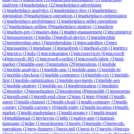
platform
(
4
)
marketplace
(
22
)
marketplace-advertising
(
1
)
marketplace-analytics
(
1
)
marketplace-fees
(
1
)
marketplace-
integration
(
9
)
marketplace-operations
(
1
)
marketplace-optimization
(
1
)
marketplace-performance
(
1
)
marketplace-seller-operations
(
17
)
marketplace-selling
(
9
)
marketplace-strategy
(
1
)
markets
(
1
)
markets-pro
(
1
)
master-data
(
1
)
matter-management
(
1
)
mcommerce
(
2
)
measurement
(
1
)
media
(
3
)
medical-device
(
1
)
membership
(
2
)
membership-sites
(
3
)
memberships
(
1
)
mercadolibre
(
2
)
mes
(
2
)
messaging
(
1
)
metabase
(
1
)
metasfresh
(
1
)
method-crm
(
1
)
metrics
(
2
)
mexico
(
1
)
mfa
(
1
)
microlearning
(
1
)
microservices
(
6
)
microsoft
(
4
)
microsoft-365
(
1
)
microsoft-copilot
(
1
)
microsoft-fabric
(
3
)
mid-
market
(
3
)
middle-east
(
3
)
migration
(
29
)
migrations
(
1
)
mobile
(
1
)
mobile-analytics
(
1
)
mobile-app
(
1
)
mobile-apps
(
1
)
mobile-bi
(
1
)
mobile-checkout
(
1
)
mobile-commerce
(
14
)
mobile-cro
(
1
)
mobile-
first
(
1
)
mobile-optimization
(
1
)
mobile-payments
(
1
)
mobile-seo
(
1
)
mobile-strategy
(
1
)
mobile-ux
(
1
)
modernization
(
1
)
modules
(
2
)
monday
(
3
)
monetization
(
2
)
monitoring
(
8
)
monolith
(
1
)
monorepo
(
2
)
month-end
(
1
)
month-end-close
(
2
)
mps
(
1
)
mrp
(
6
)
mtd
(
1
)
multi-
agent
(
5
)
multi-channel
(
13
)
multi-cloud
(
1
)
multi-company
(
3
)
multi-
country
(
2
)
multi-currency
(
6
)
multi-entity
(
2
)
multi-location
(
4
)
multi-
market
(
1
)
multi-marketplace
(
1
)
multi-tenancy
(
1
)
multi-tenant
(
4
)
multilingual
(
1
)
myinvois
(
1
)
n8n
(
1
)
native-app
(
1
)
natural-
language
(
2
)
ndpr
(
1
)
nearshoring
(
1
)
nestjs
(
5
)
netsuite
(
5
)
network-
operations
(
1
)
new-features
(
3
)
next-intl
(
1
)
next-js
(
1
)
nextjs
(
4
)
nexus