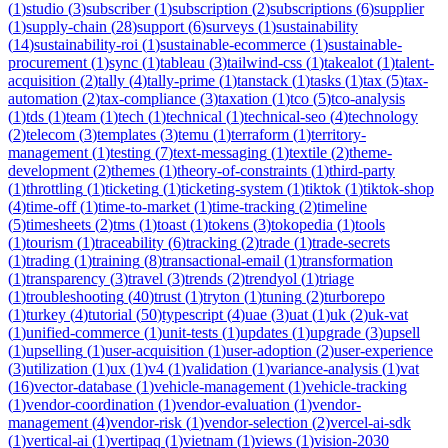
(
1
)
studio
(
3
)
subscriber
(
1
)
subscription
(
2
)
subscriptions
(
6
)
supplier
(
1
)
supply-chain
(
28
)
support
(
6
)
surveys
(
1
)
sustainability
(
14
)
sustainability-roi
(
1
)
sustainable-ecommerce
(
1
)
sustainable-
procurement
(
1
)
sync
(
1
)
tableau
(
3
)
tailwind-css
(
1
)
takealot
(
1
)
talent-
acquisition
(
2
)
tally
(
4
)
tally-prime
(
1
)
tanstack
(
1
)
tasks
(
1
)
tax
(
5
)
tax-
automation
(
2
)
tax-compliance
(
3
)
taxation
(
1
)
tco
(
5
)
tco-analysis
(
1
)
tds
(
1
)
team
(
1
)
tech
(
1
)
technical
(
1
)
technical-seo
(
4
)
technology
(
2
)
telecom
(
3
)
templates
(
3
)
temu
(
1
)
terraform
(
1
)
territory-
management
(
1
)
testing
(
7
)
text-messaging
(
1
)
textile
(
2
)
theme-
development
(
2
)
themes
(
1
)
theory-of-constraints
(
1
)
third-party
(
1
)
throttling
(
1
)
ticketing
(
1
)
ticketing-system
(
1
)
tiktok
(
1
)
tiktok-shop
(
4
)
time-off
(
1
)
time-to-market
(
1
)
time-tracking
(
2
)
timeline
(
5
)
timesheets
(
2
)
tms
(
1
)
toast
(
1
)
tokens
(
3
)
tokopedia
(
1
)
tools
(
1
)
tourism
(
1
)
traceability
(
6
)
tracking
(
2
)
trade
(
1
)
trade-secrets
(
1
)
trading
(
1
)
training
(
8
)
transactional-email
(
1
)
transformation
(
1
)
transparency
(
3
)
travel
(
3
)
trends
(
2
)
trendyol
(
1
)
triage
(
1
)
troubleshooting
(
40
)
trust
(
1
)
tryton
(
1
)
tuning
(
2
)
turborepo
(
1
)
turkey
(
4
)
tutorial
(
50
)
typescript
(
4
)
uae
(
3
)
uat
(
1
)
uk
(
2
)
uk-vat
(
1
)
unified-commerce
(
1
)
unit-tests
(
1
)
updates
(
1
)
upgrade
(
3
)
upsell
(
1
)
upselling
(
1
)
user-acquisition
(
1
)
user-adoption
(
2
)
user-experience
(
3
)
utilization
(
1
)
ux
(
1
)
v4
(
1
)
validation
(
1
)
variance-analysis
(
1
)
vat
(
16
)
vector-database
(
1
)
vehicle-management
(
1
)
vehicle-tracking
(
1
)
vendor-coordination
(
1
)
vendor-evaluation
(
1
)
vendor-
management
(
4
)
vendor-risk
(
1
)
vendor-selection
(
2
)
vercel-ai-sdk
(
1
)
vertical-ai
(
1
)
vertipaq
(
1
)
vietnam
(
1
)
views
(
1
)
vision-2030