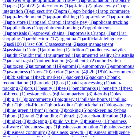
(
1
)
answer-engine-optimization
(
1
)
aov
(
1
)
ap-automation
(
1
)
apache
(
1
)
apcs
(
1
)
api
(
22
)
api-economy
(
1
)
api-first
(
2
)
api-gateway
(
1
)
api-
integration
(
3
)
api-security
(
2
)
apm
(
1
)
app-bridge
(
1
)
app-commerce
(
1
)
app-development
(
2
)
app-publishing
(
1
)
app-review
(
1
)
app-router
(
1
)
app-store
(
1
)
apparel
(
3
)
appi
(
1
)
apple-pay
(
1
)
applicant-tracking
(
1
)
applications
(
1
)
appointment-booking
(
2
)
appointments
(
1
)
appraisals
(
1
)
approval-chains
(
1
)
approvals
(
3
)
apps
(
1
)
ar
(
1
)
ar-
shopping
(
1
)
architecture
(
17
)
argentina
(
1
)
artificial-intelligence
(
2
)
as9100
(
1
)
asc-606
(
3
)
assessment
(
2
)
asset-management
(
4
)
assistant
(
1
)
ato
(
1
)
attribution
(
1
)
attrition
(
1
)
audience-analytics
(
1
)
audit
(
7
)
audit-trail
(
1
)
augmented
(
1
)
augmented-reality
(
2
)
australia
(
2
)
australia-gst
(
1
)
authentication
(
6
)
authentik
(
2
)
authorization
(
3
)
autogen
(
2
)
automation
(
119
)
automl
(
1
)
automotive
(
5
)
autonomous
(
2
)
awareness
(
1
)
aws
(
10
)
axelor
(
2
)
azure
(
4
)
b2b
(
18
)
b2b-ecommerce
(
1
)
b2b-selling
(
1
)
back-market
(
1
)
backend
(
6
)
backup
(
2
)
bank-
reconciliation
(
1
)
barcode
(
1
)
bas
(
1
)
batch-processing
(
1
)
batch-
tracking
(
2
)
bcrs
(
1
)
beauty
(
1
)
bee
(
1
)
benchmarks
(
1
)
benefits
(
1
)
best-
of-breed
(
1
)
best-practices
(
6
)
bi-comparison
(
8
)
bi-tools
(
1
)
bias
(
1
)
big-4
(
1
)
bigcommerce
(
3
)
bigquery
(
1
)
billable-hours
(
1
)
billing
(
7
)
bir
(
1
)
black-friday
(
1
)
block-editor
(
1
)
blockchain
(
1
)
blog-strategy
(
1
)
blue-green
(
1
)
bmf
(
1
)
bom
(
2
)
booking
(
5
)
bookkeeping
(
9
)
bpa
(
1
)
bpm
(
1
)
brand
(
2
)
branding
(
1
)
brazil
(
2
)
breach-notification
(
1
)
bss
(
1
)
budget
(
3
)
budgeting
(
6
)
build-vs-buy
(
3
)
business
(
13
)
business
software
(
1
)
business-apps
(
1
)
business-automation
(
1
)
business-case
(
2
)
business-continuity
(
2
)
business-growth
(
1
)
business-intelligence