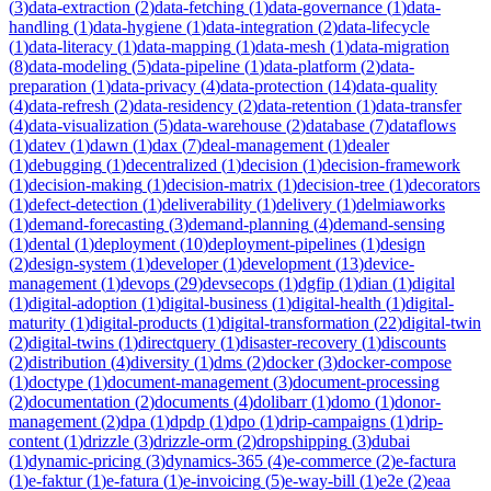
(
3
)
data-extraction
(
2
)
data-fetching
(
1
)
data-governance
(
1
)
data-
handling
(
1
)
data-hygiene
(
1
)
data-integration
(
2
)
data-lifecycle
(
1
)
data-literacy
(
1
)
data-mapping
(
1
)
data-mesh
(
1
)
data-migration
(
8
)
data-modeling
(
5
)
data-pipeline
(
1
)
data-platform
(
2
)
data-
preparation
(
1
)
data-privacy
(
4
)
data-protection
(
14
)
data-quality
(
4
)
data-refresh
(
2
)
data-residency
(
2
)
data-retention
(
1
)
data-transfer
(
4
)
data-visualization
(
5
)
data-warehouse
(
2
)
database
(
7
)
dataflows
(
1
)
datev
(
1
)
dawn
(
1
)
dax
(
7
)
deal-management
(
1
)
dealer
(
1
)
debugging
(
1
)
decentralized
(
1
)
decision
(
1
)
decision-framework
(
1
)
decision-making
(
1
)
decision-matrix
(
1
)
decision-tree
(
1
)
decorators
(
1
)
defect-detection
(
1
)
deliverability
(
1
)
delivery
(
1
)
delmiaworks
(
1
)
demand-forecasting
(
3
)
demand-planning
(
4
)
demand-sensing
(
1
)
dental
(
1
)
deployment
(
10
)
deployment-pipelines
(
1
)
design
(
2
)
design-system
(
1
)
developer
(
1
)
development
(
13
)
device-
management
(
1
)
devops
(
29
)
devsecops
(
1
)
dgfip
(
1
)
dian
(
1
)
digital
(
1
)
digital-adoption
(
1
)
digital-business
(
1
)
digital-health
(
1
)
digital-
maturity
(
1
)
digital-products
(
1
)
digital-transformation
(
22
)
digital-twin
(
2
)
digital-twins
(
1
)
directquery
(
1
)
disaster-recovery
(
1
)
discounts
(
2
)
distribution
(
4
)
diversity
(
1
)
dms
(
2
)
docker
(
3
)
docker-compose
(
1
)
doctype
(
1
)
document-management
(
3
)
document-processing
(
2
)
documentation
(
2
)
documents
(
4
)
dolibarr
(
1
)
domo
(
1
)
donor-
management
(
2
)
dpa
(
1
)
dpdp
(
1
)
dpo
(
1
)
drip-campaigns
(
1
)
drip-
content
(
1
)
drizzle
(
3
)
drizzle-orm
(
2
)
dropshipping
(
3
)
dubai
(
1
)
dynamic-pricing
(
3
)
dynamics-365
(
4
)
e-commerce
(
2
)
e-factura
(
1
)
e-faktur
(
1
)
e-fatura
(
1
)
e-invoicing
(
5
)
e-way-bill
(
1
)
e2e
(
2
)
eaa