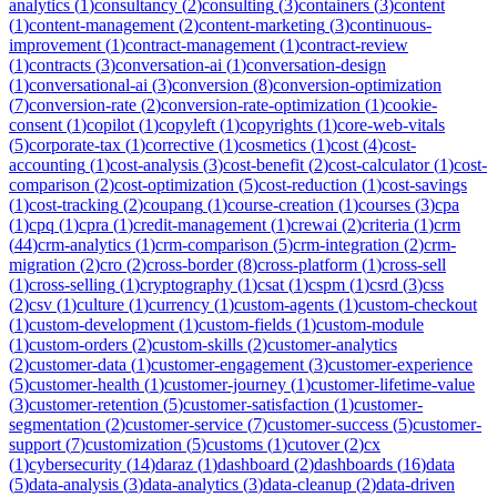
analytics
(
1
)
consultancy
(
2
)
consulting
(
3
)
containers
(
3
)
content
(
1
)
content-management
(
2
)
content-marketing
(
3
)
continuous-
improvement
(
1
)
contract-management
(
1
)
contract-review
(
1
)
contracts
(
3
)
conversation-ai
(
1
)
conversation-design
(
1
)
conversational-ai
(
3
)
conversion
(
8
)
conversion-optimization
(
7
)
conversion-rate
(
2
)
conversion-rate-optimization
(
1
)
cookie-
consent
(
1
)
copilot
(
1
)
copyleft
(
1
)
copyrights
(
1
)
core-web-vitals
(
5
)
corporate-tax
(
1
)
corrective
(
1
)
cosmetics
(
1
)
cost
(
4
)
cost-
accounting
(
1
)
cost-analysis
(
3
)
cost-benefit
(
2
)
cost-calculator
(
1
)
cost-
comparison
(
2
)
cost-optimization
(
5
)
cost-reduction
(
1
)
cost-savings
(
1
)
cost-tracking
(
2
)
coupang
(
1
)
course-creation
(
1
)
courses
(
3
)
cpa
(
1
)
cpq
(
1
)
cpra
(
1
)
credit-management
(
1
)
crewai
(
2
)
criteria
(
1
)
crm
(
44
)
crm-analytics
(
1
)
crm-comparison
(
5
)
crm-integration
(
2
)
crm-
migration
(
2
)
cro
(
2
)
cross-border
(
8
)
cross-platform
(
1
)
cross-sell
(
1
)
cross-selling
(
1
)
cryptography
(
1
)
csat
(
1
)
cspm
(
1
)
csrd
(
3
)
css
(
2
)
csv
(
1
)
culture
(
1
)
currency
(
1
)
custom-agents
(
1
)
custom-checkout
(
1
)
custom-development
(
1
)
custom-fields
(
1
)
custom-module
(
1
)
custom-orders
(
2
)
custom-skills
(
2
)
customer-analytics
(
2
)
customer-data
(
1
)
customer-engagement
(
3
)
customer-experience
(
5
)
customer-health
(
1
)
customer-journey
(
1
)
customer-lifetime-value
(
3
)
customer-retention
(
5
)
customer-satisfaction
(
1
)
customer-
segmentation
(
2
)
customer-service
(
7
)
customer-success
(
5
)
customer-
support
(
7
)
customization
(
5
)
customs
(
1
)
cutover
(
2
)
cx
(
1
)
cybersecurity
(
14
)
daraz
(
1
)
dashboard
(
2
)
dashboards
(
16
)
data
(
5
)
data-analysis
(
3
)
data-analytics
(
3
)
data-cleanup
(
2
)
data-driven