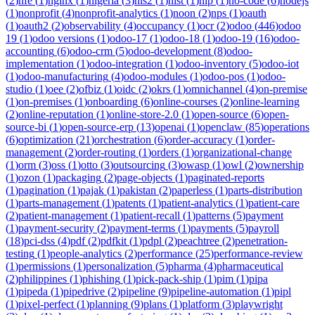
(
2
)
nfe
(
1
)
nginx
(
1
)
nigeria
(
3
)
nis2
(
1
)
nist
(
1
)
nlp
(
1
)
no-code
(
6
)
nodejs
(
1
)
nonprofit
(
4
)
nonprofit-analytics
(
1
)
noon
(
2
)
nps
(
1
)
oauth
(
1
)
oauth2
(
2
)
observability
(
4
)
occupancy
(
1
)
ocr
(
2
)
odoo
(
446
)
odoo
19
(
1
)
odoo versions
(
1
)
odoo-17
(
1
)
odoo-18
(
1
)
odoo-19
(
16
)
odoo-
accounting
(
6
)
odoo-crm
(
5
)
odoo-development
(
8
)
odoo-
implementation
(
1
)
odoo-integration
(
1
)
odoo-inventory
(
5
)
odoo-iot
(
1
)
odoo-manufacturing
(
4
)
odoo-modules
(
1
)
odoo-pos
(
1
)
odoo-
studio
(
1
)
oee
(
2
)
ofbiz
(
1
)
oidc
(
2
)
okrs
(
1
)
omnichannel
(
4
)
on-premise
(
1
)
on-premises
(
1
)
onboarding
(
6
)
online-courses
(
2
)
online-learning
(
2
)
online-reputation
(
1
)
online-store-2.0
(
1
)
open-source
(
6
)
open-
source-bi
(
1
)
open-source-erp
(
13
)
openai
(
1
)
openclaw
(
85
)
operations
(
6
)
optimization
(
21
)
orchestration
(
6
)
order-accuracy
(
1
)
order-
management
(
2
)
order-routing
(
1
)
orders
(
1
)
organizational-change
(
1
)
orm
(
3
)
oss
(
1
)
otto
(
3
)
outsourcing
(
3
)
owasp
(
1
)
owl
(
2
)
ownership
(
1
)
ozon
(
1
)
packaging
(
2
)
page-objects
(
1
)
paginated-reports
(
1
)
pagination
(
1
)
pajak
(
1
)
pakistan
(
2
)
paperless
(
1
)
parts-distribution
(
1
)
parts-management
(
1
)
patents
(
1
)
patient-analytics
(
1
)
patient-care
(
2
)
patient-management
(
1
)
patient-recall
(
1
)
patterns
(
5
)
payment
(
1
)
payment-security
(
2
)
payment-terms
(
1
)
payments
(
5
)
payroll
(
18
)
pci-dss
(
4
)
pdf
(
2
)
pdfkit
(
1
)
pdpl
(
2
)
peachtree
(
2
)
penetration-
testing
(
1
)
people-analytics
(
2
)
performance
(
25
)
performance-review
(
1
)
permissions
(
1
)
personalization
(
5
)
pharma
(
4
)
pharmaceutical
(
2
)
philippines
(
1
)
phishing
(
1
)
pick-pack-ship
(
1
)
pim
(
1
)
pipa
(
1
)
pipeda
(
1
)
pipedrive
(
2
)
pipeline
(
9
)
pipeline-automation
(
1
)
pipl
(
1
)
pixel-perfect
(
1
)
planning
(
9
)
plans
(
1
)
platform
(
3
)
playwright