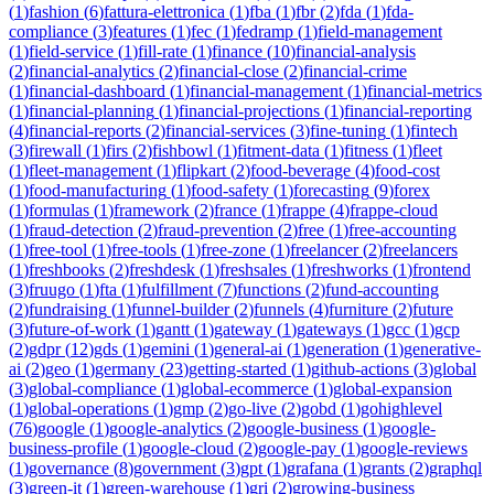
(
1
)
fashion
(
6
)
fattura-elettronica
(
1
)
fba
(
1
)
fbr
(
2
)
fda
(
1
)
fda-
compliance
(
3
)
features
(
1
)
fec
(
1
)
fedramp
(
1
)
field-management
(
1
)
field-service
(
1
)
fill-rate
(
1
)
finance
(
10
)
financial-analysis
(
2
)
financial-analytics
(
2
)
financial-close
(
2
)
financial-crime
(
1
)
financial-dashboard
(
1
)
financial-management
(
1
)
financial-metrics
(
1
)
financial-planning
(
1
)
financial-projections
(
1
)
financial-reporting
(
4
)
financial-reports
(
2
)
financial-services
(
3
)
fine-tuning
(
1
)
fintech
(
3
)
firewall
(
1
)
firs
(
2
)
fishbowl
(
1
)
fitment-data
(
1
)
fitness
(
1
)
fleet
(
1
)
fleet-management
(
1
)
flipkart
(
2
)
food-beverage
(
4
)
food-cost
(
1
)
food-manufacturing
(
1
)
food-safety
(
1
)
forecasting
(
9
)
forex
(
1
)
formulas
(
1
)
framework
(
2
)
france
(
1
)
frappe
(
4
)
frappe-cloud
(
1
)
fraud-detection
(
2
)
fraud-prevention
(
2
)
free
(
1
)
free-accounting
(
1
)
free-tool
(
1
)
free-tools
(
1
)
free-zone
(
1
)
freelancer
(
2
)
freelancers
(
1
)
freshbooks
(
2
)
freshdesk
(
1
)
freshsales
(
1
)
freshworks
(
1
)
frontend
(
3
)
fruugo
(
1
)
fta
(
1
)
fulfillment
(
7
)
functions
(
2
)
fund-accounting
(
2
)
fundraising
(
1
)
funnel-builder
(
2
)
funnels
(
4
)
furniture
(
2
)
future
(
3
)
future-of-work
(
1
)
gantt
(
1
)
gateway
(
1
)
gateways
(
1
)
gcc
(
1
)
gcp
(
2
)
gdpr
(
12
)
gds
(
1
)
gemini
(
1
)
general-ai
(
1
)
generation
(
1
)
generative-
ai
(
2
)
geo
(
1
)
germany
(
23
)
getting-started
(
1
)
github-actions
(
3
)
global
(
3
)
global-compliance
(
1
)
global-ecommerce
(
1
)
global-expansion
(
1
)
global-operations
(
1
)
gmp
(
2
)
go-live
(
2
)
gobd
(
1
)
gohighlevel
(
76
)
google
(
1
)
google-analytics
(
2
)
google-business
(
1
)
google-
business-profile
(
1
)
google-cloud
(
2
)
google-pay
(
1
)
google-reviews
(
1
)
governance
(
8
)
government
(
3
)
gpt
(
1
)
grafana
(
1
)
grants
(
2
)
graphql
(
3
)
green-it
(
1
)
green-warehouse
(
1
)
gri
(
2
)
growing-business