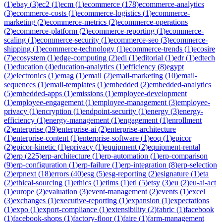
(
1
)
ebay
(
3
)
ec2
(
1
)
ecm
(
1
)
ecommerce
(
178
)
ecommerce-analytics
(
3
)
ecommerce-costs
(
1
)
ecommerce-logistics
(
1
)
ecommerce-
marketing
(
2
)
ecommerce-metrics
(
2
)
ecommerce-operations
(
2
)
ecommerce-platform
(
2
)
ecommerce-reporting
(
1
)
ecommerce-
scaling
(
1
)
ecommerce-security
(
1
)
ecommerce-seo
(
3
)
ecommerce-
shipping
(
1
)
ecommerce-technology
(
1
)
ecommerce-trends
(
1
)
ecosire
(
7
)
ecosystem
(
1
)
edge-computing
(
2
)
edi
(
1
)
editorial
(
1
)
edr
(
1
)
edtech
(
1
)
education
(
4
)
education-analytics
(
1
)
efficiency
(
8
)
egypt
(
2
)
electronics
(
1
)
emag
(
1
)
email
(
2
)
email-marketing
(
10
)
email-
sequences
(
1
)
email-templates
(
1
)
embedded
(
2
)
embedded-analytics
(
5
)
embedded-apps
(
1
)
emissions
(
1
)
employee-development
(
1
)
employee-engagement
(
1
)
employee-management
(
3
)
employee-
privacy
(
1
)
encryption
(
1
)
endpoint-security
(
1
)
energy
(
3
)
energy-
efficiency
(
1
)
energy-management
(
1
)
engagement
(
1
)
enrollment
(
2
)
enterprise
(
39
)
enterprise-ai
(
2
)
enterprise-architecture
(
1
)
enterprise-content
(
1
)
enterprise-software
(
1
)
eoq
(
1
)
epicor
(
2
)
epicor-kinetic
(
1
)
eprivacy
(
1
)
equipment
(
2
)
equipment-rental
(
2
)
erp
(
225
)
erp-architecture
(
1
)
erp-automation
(
1
)
erp-comparison
(
9
)
erp-configuration
(
1
)
erp-failure
(
1
)
erp-integration
(
8
)
erp-selection
(
2
)
erpnext
(
18
)
errors
(
40
)
esg
(
5
)
esg-reporting
(
2
)
esignature
(
1
)
eta
(
2
)
ethical-sourcing
(
1
)
ethics
(
1
)
etims
(
1
)
etl
(
5
)
etsy
(
3
)
eu
(
2
)
eu-ai-act
(
1
)
europe
(
2
)
evaluation
(
3
)
event-management
(
2
)
events
(
1
)
excel
(
3
)
exchanges
(
1
)
executive-reporting
(
1
)
expansion
(
1
)
expectations
(
1
)
expo
(
1
)
export-compliance
(
1
)
extensibility
(
2
)
fabric
(
1
)
facebook
(
1
)
facebook-shops
(
1
)
factory-floor
(
1
)
faire
(
1
)
farm-management