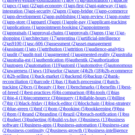
(
1
)
answer-engine-optimization
(
1
)
aov
(
1
)
ap-automation
(
1
)
apache
(
1
)
apcs
(
1
)
api
(
22
)
api-economy
(
1
)
api-first
(
2
)
api-gateway
(
1
)
api-
integration
(
3
)
api-security
(
2
)
apm
(
1
)
app-bridge
(
1
)
app-commerce
(
1
)
app-development
(
2
)
app-publishing
(
1
)
app-review
(
1
)
app-router
(
1
)
app-store
(
1
)
apparel
(
3
)
appi
(
1
)
apple-pay
(
1
)
applicant-tracking
(
1
)
applications
(
1
)
appointment-booking
(
2
)
appointments
(
1
)
appraisals
(
1
)
approval-chains
(
1
)
approvals
(
3
)
apps
(
1
)
ar
(
1
)
ar-
shopping
(
1
)
architecture
(
17
)
argentina
(
1
)
artificial-intelligence
(
2
)
as9100
(
1
)
asc-606
(
3
)
assessment
(
2
)
asset-management
(
4
)
assistant
(
1
)
ato
(
1
)
attribution
(
1
)
attrition
(
1
)
audience-analytics
(
1
)
audit
(
7
)
audit-trail
(
1
)
augmented
(
1
)
augmented-reality
(
2
)
australia
(
2
)
australia-gst
(
1
)
authentication
(
6
)
authentik
(
2
)
authorization
(
3
)
autogen
(
2
)
automation
(
119
)
automl
(
1
)
automotive
(
5
)
autonomous
(
2
)
awareness
(
1
)
aws
(
10
)
axelor
(
2
)
azure
(
4
)
b2b
(
18
)
b2b-ecommerce
(
1
)
b2b-selling
(
1
)
back-market
(
1
)
backend
(
6
)
backup
(
2
)
bank-
reconciliation
(
1
)
barcode
(
1
)
bas
(
1
)
batch-processing
(
1
)
batch-
tracking
(
2
)
bcrs
(
1
)
beauty
(
1
)
bee
(
1
)
benchmarks
(
1
)
benefits
(
1
)
best-
of-breed
(
1
)
best-practices
(
6
)
bi-comparison
(
8
)
bi-tools
(
1
)
bias
(
1
)
big-4
(
1
)
bigcommerce
(
3
)
bigquery
(
1
)
billable-hours
(
1
)
billing
(
7
)
bir
(
1
)
black-friday
(
1
)
block-editor
(
1
)
blockchain
(
1
)
blog-strategy
(
1
)
blue-green
(
1
)
bmf
(
1
)
bom
(
2
)
booking
(
5
)
bookkeeping
(
9
)
bpa
(
1
)
bpm
(
1
)
brand
(
2
)
branding
(
1
)
brazil
(
2
)
breach-notification
(
1
)
bss
(
1
)
budget
(
3
)
budgeting
(
6
)
build-vs-buy
(
3
)
business
(
13
)
business
software
(
1
)
business-apps
(
1
)
business-automation
(
1
)
business-case
(
2
)
business-continuity
(
2
)
business-growth
(
1
)
business-intelligence