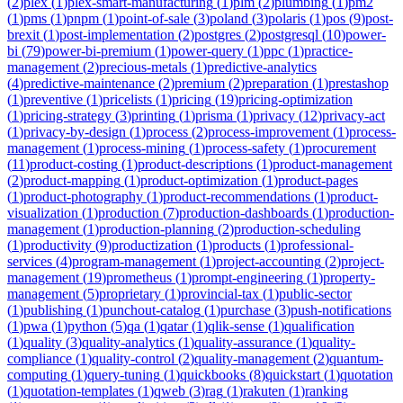
(
2
)
plex
(
1
)
plex-smart-manufacturing
(
1
)
plm
(
2
)
plumbing
(
1
)
pm2
(
1
)
pms
(
1
)
pnpm
(
1
)
point-of-sale
(
3
)
poland
(
3
)
polaris
(
1
)
pos
(
9
)
post-
brexit
(
1
)
post-implementation
(
2
)
postgres
(
2
)
postgresql
(
10
)
power-
bi
(
79
)
power-bi-premium
(
1
)
power-query
(
1
)
ppc
(
1
)
practice-
management
(
2
)
precious-metals
(
1
)
predictive-analytics
(
4
)
predictive-maintenance
(
2
)
premium
(
2
)
preparation
(
1
)
prestashop
(
1
)
preventive
(
1
)
pricelists
(
1
)
pricing
(
19
)
pricing-optimization
(
1
)
pricing-strategy
(
3
)
printing
(
1
)
prisma
(
1
)
privacy
(
12
)
privacy-act
(
1
)
privacy-by-design
(
1
)
process
(
2
)
process-improvement
(
1
)
process-
management
(
1
)
process-mining
(
1
)
process-safety
(
1
)
procurement
(
11
)
product-costing
(
1
)
product-descriptions
(
1
)
product-management
(
2
)
product-mapping
(
1
)
product-optimization
(
1
)
product-pages
(
1
)
product-photography
(
1
)
product-recommendations
(
1
)
product-
visualization
(
1
)
production
(
7
)
production-dashboards
(
1
)
production-
management
(
1
)
production-planning
(
2
)
production-scheduling
(
1
)
productivity
(
9
)
productization
(
1
)
products
(
1
)
professional-
services
(
4
)
program-management
(
1
)
project-accounting
(
2
)
project-
management
(
19
)
prometheus
(
1
)
prompt-engineering
(
1
)
property-
management
(
5
)
proprietary
(
1
)
provincial-tax
(
1
)
public-sector
(
1
)
publishing
(
1
)
punchout-catalog
(
1
)
purchase
(
3
)
push-notifications
(
1
)
pwa
(
1
)
python
(
5
)
qa
(
1
)
qatar
(
1
)
qlik-sense
(
1
)
qualification
(
1
)
quality
(
3
)
quality-analytics
(
1
)
quality-assurance
(
1
)
quality-
compliance
(
1
)
quality-control
(
2
)
quality-management
(
2
)
quantum-
computing
(
1
)
query-tuning
(
1
)
quickbooks
(
8
)
quickstart
(
1
)
quotation
(
1
)
quotation-templates
(
1
)
qweb
(
3
)
rag
(
1
)
rakuten
(
1
)
ranking