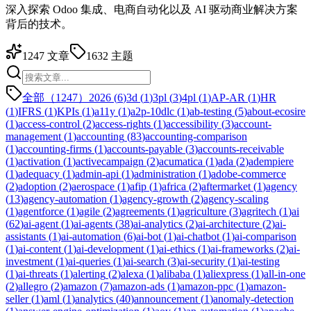
深入探索 Odoo 集成、电商自动化以及 AI 驱动商业解决方案
背后的技术。
1247
文章
1632
主题
全部（1247）
2026
(
6
)
3d
(
1
)
3pl
(
3
)
4pl
(
1
)
AP-AR
(
1
)
HR
(
1
)
IFRS
(
1
)
KPIs
(
1
)
a11y
(
1
)
a2p-10dlc
(
1
)
ab-testing
(
5
)
about-ecosire
(
1
)
access-control
(
2
)
access-rights
(
1
)
accessibility
(
3
)
account-
management
(
1
)
accounting
(
83
)
accounting-comparison
(
1
)
accounting-firms
(
1
)
accounts-payable
(
3
)
accounts-receivable
(
1
)
activation
(
1
)
activecampaign
(
2
)
acumatica
(
1
)
ada
(
2
)
adempiere
(
1
)
adequacy
(
1
)
admin-api
(
1
)
administration
(
1
)
adobe-commerce
(
2
)
adoption
(
2
)
aerospace
(
1
)
afip
(
1
)
africa
(
2
)
aftermarket
(
1
)
agency
(
13
)
agency-automation
(
1
)
agency-growth
(
2
)
agency-scaling
(
1
)
agentforce
(
1
)
agile
(
2
)
agreements
(
1
)
agriculture
(
3
)
agritech
(
1
)
ai
(
62
)
ai-agent
(
1
)
ai-agents
(
38
)
ai-analytics
(
2
)
ai-architecture
(
2
)
ai-
assistants
(
1
)
ai-automation
(
6
)
ai-bot
(
1
)
ai-chatbot
(
1
)
ai-comparison
(
1
)
ai-content
(
1
)
ai-development
(
1
)
ai-ethics
(
1
)
ai-frameworks
(
2
)
ai-
investment
(
1
)
ai-queries
(
1
)
ai-search
(
3
)
ai-security
(
1
)
ai-testing
(
1
)
ai-threats
(
1
)
alerting
(
2
)
alexa
(
1
)
alibaba
(
1
)
aliexpress
(
1
)
all-in-one
(
2
)
allegro
(
2
)
amazon
(
7
)
amazon-ads
(
1
)
amazon-ppc
(
1
)
amazon-
seller
(
1
)
aml
(
1
)
analytics
(
40
)
announcement
(
1
)
anomaly-detection