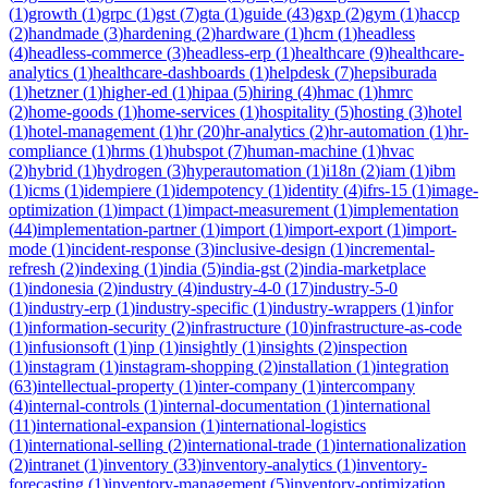
(
1
)
growth
(
1
)
grpc
(
1
)
gst
(
7
)
gta
(
1
)
guide
(
43
)
gxp
(
2
)
gym
(
1
)
haccp
(
2
)
handmade
(
3
)
hardening
(
2
)
hardware
(
1
)
hcm
(
1
)
headless
(
4
)
headless-commerce
(
3
)
headless-erp
(
1
)
healthcare
(
9
)
healthcare-
analytics
(
1
)
healthcare-dashboards
(
1
)
helpdesk
(
7
)
hepsiburada
(
1
)
hetzner
(
1
)
higher-ed
(
1
)
hipaa
(
5
)
hiring
(
4
)
hmac
(
1
)
hmrc
(
2
)
home-goods
(
1
)
home-services
(
1
)
hospitality
(
5
)
hosting
(
3
)
hotel
(
1
)
hotel-management
(
1
)
hr
(
20
)
hr-analytics
(
2
)
hr-automation
(
1
)
hr-
compliance
(
1
)
hrms
(
1
)
hubspot
(
7
)
human-machine
(
1
)
hvac
(
2
)
hybrid
(
1
)
hydrogen
(
3
)
hyperautomation
(
1
)
i18n
(
2
)
iam
(
1
)
ibm
(
1
)
icms
(
1
)
idempiere
(
1
)
idempotency
(
1
)
identity
(
4
)
ifrs-15
(
1
)
image-
optimization
(
1
)
impact
(
1
)
impact-measurement
(
1
)
implementation
(
44
)
implementation-partner
(
1
)
import
(
1
)
import-export
(
1
)
import-
mode
(
1
)
incident-response
(
3
)
inclusive-design
(
1
)
incremental-
refresh
(
2
)
indexing
(
1
)
india
(
5
)
india-gst
(
2
)
india-marketplace
(
1
)
indonesia
(
2
)
industry
(
4
)
industry-4-0
(
17
)
industry-5-0
(
1
)
industry-erp
(
1
)
industry-specific
(
1
)
industry-wrappers
(
1
)
infor
(
1
)
information-security
(
2
)
infrastructure
(
10
)
infrastructure-as-code
(
1
)
infusionsoft
(
1
)
inp
(
1
)
insightly
(
1
)
insights
(
2
)
inspection
(
1
)
instagram
(
1
)
instagram-shopping
(
2
)
installation
(
1
)
integration
(
63
)
intellectual-property
(
1
)
inter-company
(
1
)
intercompany
(
4
)
internal-controls
(
1
)
internal-documentation
(
1
)
international
(
11
)
international-expansion
(
1
)
international-logistics
(
1
)
international-selling
(
2
)
international-trade
(
1
)
internationalization
(
2
)
intranet
(
1
)
inventory
(
33
)
inventory-analytics
(
1
)
inventory-
forecasting
(
1
)
inventory-management
(
5
)
inventory-optimization