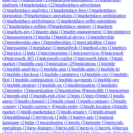
platform
(
4
)
marketplace
(
22
)
marketplace-advertising
(
1
)
marketplace-analytics
(
1
)
marketplace-fees
(
1
)
marketplace-
integration
(
9
)
marketplace-operations
(
1
)
marketplace-optimization
(
1
)
marketplace-performance
(
1
)
marketplace-seller-operations
(
17
)
marketplace-selling
(
9
)
marketplace-strategy
(
1
)
markets
(
1
)
markets-pro
(
1
)
master-data
(
1
)
matter-management
(
1
)
mcommerce
(
2
)
measurement
(
1
)
media
(
3
)
medical-device
(
1
)
membership
(
2
)
membership-sites
(
3
)
memberships
(
1
)
mercadolibre
(
2
)
mes
(
2
)
messaging
(
1
)
metabase
(
1
)
metasfresh
(
1
)
method-crm
(
1
)
metrics
(
2
)
mexico
(
1
)
mfa
(
1
)
microlearning
(
1
)
microservices
(
6
)
microsoft
(
4
)
microsoft-365
(
1
)
microsoft-copilot
(
1
)
microsoft-fabric
(
3
)
mid-
market
(
3
)
middle-east
(
3
)
migration
(
29
)
migrations
(
1
)
mobile
(
1
)
mobile-analytics
(
1
)
mobile-app
(
1
)
mobile-apps
(
1
)
mobile-bi
(
1
)
mobile-checkout
(
1
)
mobile-commerce
(
14
)
mobile-cro
(
1
)
mobile-
first
(
1
)
mobile-optimization
(
1
)
mobile-payments
(
1
)
mobile-seo
(
1
)
mobile-strategy
(
1
)
mobile-ux
(
1
)
modernization
(
1
)
modules
(
2
)
monday
(
3
)
monetization
(
2
)
monitoring
(
8
)
monolith
(
1
)
monorepo
(
2
)
month-end
(
1
)
month-end-close
(
2
)
mps
(
1
)
mrp
(
6
)
mtd
(
1
)
multi-
agent
(
5
)
multi-channel
(
13
)
multi-cloud
(
1
)
multi-company
(
3
)
multi-
country
(
2
)
multi-currency
(
6
)
multi-entity
(
2
)
multi-location
(
4
)
multi-
market
(
1
)
multi-marketplace
(
1
)
multi-tenancy
(
1
)
multi-tenant
(
4
)
multilingual
(
1
)
myinvois
(
1
)
n8n
(
1
)
native-app
(
1
)
natural-
language
(
2
)
ndpr
(
1
)
nearshoring
(
1
)
nestjs
(
5
)
netsuite
(
5
)
network-
operations
(
1
)
new-features
(
3
)
next-intl
(
1
)
next-js
(
1
)
nextjs
(
4
)
nexus