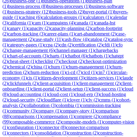
(
26
)
business-one
(
1
)
business-operations
(
1
)
business-plan
(
1
)
business-process
(
8
)
business-processes
(
1
)
business-software
(
1
)
business-strategy
(
12
)
business-tools
(
2
)
buyer-portal
(
1
)
buyers-
guide
(
1
)
caching
(
6
)
calculation-groups
(
1
)
calculators
(
1
)
calendar
(
3
)
california
(
1
)
cam
(
1
)
campaigns
(
4
)
canada
(
1
)
canada-hst
(
1
)
canary
(
1
)
capacity
(
2
)
capacity-planning
(
2
)
carbon-footprint
(
2
)
carbon-tracking
(
3
)
career-plans
(
1
)
cart-abandonment
(
2
)
case-
management
(
2
)
case-study
(
11
)
cash-flow
(
4
)
catalog
(
2
)
catalog-sync
(
1
)
category-pages
(
1
)
ccpa
(
2
)
cdn
(
2
)
certification
(
2
)
cfdi
(
1
)
cfo
(
2
)
change-management
(
6
)
channel-manager
(
1
)
chargebacks
(
1
)
chart-of-accounts
(
3
)
charts
(
1
)
chatbot
(
6
)
chatbots
(
1
)
chatgpt
(
2
)
cheat-sheet
(
1
)
checklist
(
7
)
checkout
(
2
)
checkout-optimization
(
2
)
chemical
(
2
)
china
(
1
)
churn
(
1
)
churn-management
(
1
)
churn-
prediction
(
2
)
churn-reduction
(
1
)
ci-cd
(
7
)
cicd
(
1
)
cin7
(
1
)
circular-
economy
(
1
)
cis
(
1
)
citizen-development
(
3
)
citizen-services
(
1
)
claude
(
2
)
clickfunnels
(
2
)
client-acquisition
(
1
)
client-management
(
2
)
client-
onboarding
(
1
)
client-portal
(
2
)
client-setup
(
1
)
client-success
(
1
)
cloud
(
8
)
cloud-accounting
(
1
)
cloud-cost
(
1
)
cloud-erp
(
3
)
cloud-hosting
(
2
)
cloud-security
(
2
)
cloudflare
(
1
)
clover
(
1
)
clv
(
2
)
cmms
(
1
)
cohort-
analysis
(
2
)
collaboration
(
3
)
colombia
(
1
)
commission-tracking
(
1
)
community
(
3
)
company
(
1
)
company-story
(
1
)
comparison
(
88
)
comparisons
(
1
)
compensation
(
1
)
compiere
(
2
)
compliance
(
99
)
composable-commerce
(
2
)
composite-models
(
1
)
computer-vision
(
1
)
configuration
(
1
)
connector
(
8
)
connector-comparison
(
1
)
connectors
(
1
)
consolidation
(
3
)
construction
(
2
)
construction-