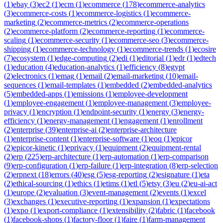
(
1
)
ebay
(
3
)
ec2
(
1
)
ecm
(
1
)
ecommerce
(
178
)
ecommerce-analytics
(
3
)
ecommerce-costs
(
1
)
ecommerce-logistics
(
1
)
ecommerce-
marketing
(
2
)
ecommerce-metrics
(
2
)
ecommerce-operations
(
2
)
ecommerce-platform
(
2
)
ecommerce-reporting
(
1
)
ecommerce-
scaling
(
1
)
ecommerce-security
(
1
)
ecommerce-seo
(
3
)
ecommerce-
shipping
(
1
)
ecommerce-technology
(
1
)
ecommerce-trends
(
1
)
ecosire
(
7
)
ecosystem
(
1
)
edge-computing
(
2
)
edi
(
1
)
editorial
(
1
)
edr
(
1
)
edtech
(
1
)
education
(
4
)
education-analytics
(
1
)
efficiency
(
8
)
egypt
(
2
)
electronics
(
1
)
emag
(
1
)
email
(
2
)
email-marketing
(
10
)
email-
sequences
(
1
)
email-templates
(
1
)
embedded
(
2
)
embedded-analytics
(
5
)
embedded-apps
(
1
)
emissions
(
1
)
employee-development
(
1
)
employee-engagement
(
1
)
employee-management
(
3
)
employee-
privacy
(
1
)
encryption
(
1
)
endpoint-security
(
1
)
energy
(
3
)
energy-
efficiency
(
1
)
energy-management
(
1
)
engagement
(
1
)
enrollment
(
2
)
enterprise
(
39
)
enterprise-ai
(
2
)
enterprise-architecture
(
1
)
enterprise-content
(
1
)
enterprise-software
(
1
)
eoq
(
1
)
epicor
(
2
)
epicor-kinetic
(
1
)
eprivacy
(
1
)
equipment
(
2
)
equipment-rental
(
2
)
erp
(
225
)
erp-architecture
(
1
)
erp-automation
(
1
)
erp-comparison
(
9
)
erp-configuration
(
1
)
erp-failure
(
1
)
erp-integration
(
8
)
erp-selection
(
2
)
erpnext
(
18
)
errors
(
40
)
esg
(
5
)
esg-reporting
(
2
)
esignature
(
1
)
eta
(
2
)
ethical-sourcing
(
1
)
ethics
(
1
)
etims
(
1
)
etl
(
5
)
etsy
(
3
)
eu
(
2
)
eu-ai-act
(
1
)
europe
(
2
)
evaluation
(
3
)
event-management
(
2
)
events
(
1
)
excel
(
3
)
exchanges
(
1
)
executive-reporting
(
1
)
expansion
(
1
)
expectations
(
1
)
expo
(
1
)
export-compliance
(
1
)
extensibility
(
2
)
fabric
(
1
)
facebook
(
1
)
facebook-shops
(
1
)
factory-floor
(
1
)
faire
(
1
)
farm-management