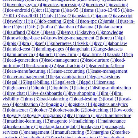
(
1
)
inventory-sync
(
4
)
invoice-processing
(
2
)
invoices
(
1
)
invoicing
(
1
)
ios-android
(
1
)
iot
(
11
)
iqms
(
1
)
isa-95
(
1
)
isms
(
1
)
iso-13485
(
1
)
iso-
27001
(
3
)
iso-9001
(
1
)
italy
(
1
)
iva
(
2
)
jamstack
(
1
)
japan
(
2
)
javascript
(
1
)
jewelry
(
1
)
jit
(
1
)
job-costing
(
2
)
jpk
(
1
)
json-rpc
(
2
)
jumia
(
1
)
just-in-
time
(
1
)
jwt
(
1
)
k6
(
2
)
kafka
(
1
)
kanban
(
3
)
katana
(
1
)
katana-mrp
(
1
)
kaufland
(
2
)
kdv
(
1
)
keap
(
2
)
kenya
(
1
)
klaviyo
(
1
)
knowledge
(
1
)
knowledge-base
(
4
)
knowledge-management
(
2
)
korea
(
1
)
kpi
(
3
)
kpis
(
3
)
kra
(
1
)
ksef
(
1
)
kubernetes
(
1
)
kvkk
(
1
)
kyc
(
1
)
labor-law
(
1
)
landed-cost
(
1
)
landing-pages
(
4
)
langchain
(
3
)
large-datasets
(
1
)
latin-america
(
3
)
launch
(
1
)
law-firm
(
1
)
law-firms
(
1
)
lazada
(
1
)
lcp
(
1
)
lead-generation
(
3
)
lead-management
(
2
)
lead-nurture
(
1
)
lead-
nurturing
(
1
)
lead-scoring
(
2
)
lead-tracking
(
1
)
leadership
(
2
)
lean
(
1
)
lean-manufacturing
(
1
)
lease-accounting
(
1
)
lease-management
(
2
)
leave-management
(
1
)
legacy-migration
(
1
)
legacy-systems
(
1
)
legal
(
16
)
legal-billing
(
1
)
legal-tech
(
1
)
lgpd
(
1
)
licensing
(
7
)
lightspeed
(
1
)
liquid
(
1
)
liquidity
(
1
)
listing
(
1
)
listing-optimization
(
1
)
live-chat
(
1
)
live-dashboards
(
1
)
live-shopping
(
1
)
llm
(
4
)
llm-
visibility
(
1
)
lms
(
3
)
load-balancing
(
1
)
load-testing
(
3
)
local
(
1
)
local-
seo
(
4
)
localization
(
24
)
logging
(
1
)
logistics
(
14
)
logistics-analytics
(
1
)
lohnsteuer
(
1
)
looker
(
2
)
looker-studio
(
2
)
lot-tracking
(
1
)
low-code
(
6
)
loyalty
(
3
)
loyalty-programs
(
2
)
ltv
(
1
)
mach
(
1
)
mach-architecture
(
1
)
machine-learning
(
13
)
magento
(
4
)
mailchimp
(
1
)
maintenance
(
4
)
make-or-buy
(
1
)
making-tax-digital
(
1
)
malaysia
(
1
)
managed-
services
(
1
)
management
(
1
)
manufacturing
(
53
)
margins
(
2
)
market-
analysis
(
1
)
marketing
(
10
)
marketing-automation
(
11
)
marketing-