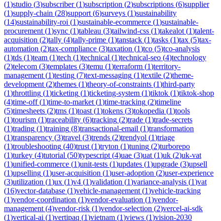
(
1
)
studio
(
3
)
subscriber
(
1
)
subscription
(
2
)
subscriptions
(
6
)
supplier
(
1
)
supply-chain
(
28
)
support
(
6
)
surveys
(
1
)
sustainability
(
14
)
sustainability-roi
(
1
)
sustainable-ecommerce
(
1
)
sustainable-
procurement
(
1
)
sync
(
1
)
tableau
(
3
)
tailwind-css
(
1
)
takealot
(
1
)
talent-
acquisition
(
2
)
tally
(
4
)
tally-prime
(
1
)
tanstack
(
1
)
tasks
(
1
)
tax
(
5
)
tax-
automation
(
2
)
tax-compliance
(
3
)
taxation
(
1
)
tco
(
5
)
tco-analysis
(
1
)
tds
(
1
)
team
(
1
)
tech
(
1
)
technical
(
1
)
technical-seo
(
4
)
technology
(
2
)
telecom
(
3
)
templates
(
3
)
temu
(
1
)
terraform
(
1
)
territory-
management
(
1
)
testing
(
7
)
text-messaging
(
1
)
textile
(
2
)
theme-
development
(
2
)
themes
(
1
)
theory-of-constraints
(
1
)
third-party
(
1
)
throttling
(
1
)
ticketing
(
1
)
ticketing-system
(
1
)
tiktok
(
1
)
tiktok-shop
(
4
)
time-off
(
1
)
time-to-market
(
1
)
time-tracking
(
2
)
timeline
(
5
)
timesheets
(
2
)
tms
(
1
)
toast
(
1
)
tokens
(
3
)
tokopedia
(
1
)
tools
(
1
)
tourism
(
1
)
traceability
(
6
)
tracking
(
2
)
trade
(
1
)
trade-secrets
(
1
)
trading
(
1
)
training
(
8
)
transactional-email
(
1
)
transformation
(
1
)
transparency
(
3
)
travel
(
3
)
trends
(
2
)
trendyol
(
1
)
triage
(
1
)
troubleshooting
(
40
)
trust
(
1
)
tryton
(
1
)
tuning
(
2
)
turborepo
(
1
)
turkey
(
4
)
tutorial
(
50
)
typescript
(
4
)
uae
(
3
)
uat
(
1
)
uk
(
2
)
uk-vat
(
1
)
unified-commerce
(
1
)
unit-tests
(
1
)
updates
(
1
)
upgrade
(
3
)
upsell
(
1
)
upselling
(
1
)
user-acquisition
(
1
)
user-adoption
(
2
)
user-experience
(
3
)
utilization
(
1
)
ux
(
1
)
v4
(
1
)
validation
(
1
)
variance-analysis
(
1
)
vat
(
16
)
vector-database
(
1
)
vehicle-management
(
1
)
vehicle-tracking
(
1
)
vendor-coordination
(
1
)
vendor-evaluation
(
1
)
vendor-
management
(
4
)
vendor-risk
(
1
)
vendor-selection
(
2
)
vercel-ai-sdk
(
1
)
vertical-ai
(
1
)
vertipaq
(
1
)
vietnam
(
1
)
views
(
1
)
vision-2030