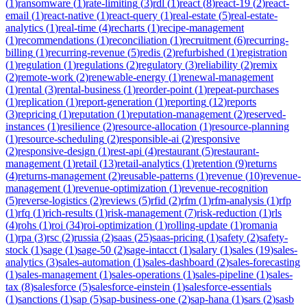
(
1
)
ransomware
(
1
)
rate-limiting
(
3
)
rdl
(
1
)
react
(
8
)
react-19
(
2
)
react-
email
(
1
)
react-native
(
1
)
react-query
(
1
)
real-estate
(
5
)
real-estate-
analytics
(
1
)
real-time
(
4
)
recharts
(
1
)
recipe-management
(
1
)
recommendations
(
1
)
reconciliation
(
1
)
recruitment
(
6
)
recurring-
billing
(
1
)
recurring-revenue
(
5
)
redis
(
2
)
refurbished
(
1
)
registration
(
1
)
regulation
(
1
)
regulations
(
2
)
regulatory
(
3
)
reliability
(
2
)
remix
(
2
)
remote-work
(
2
)
renewable-energy
(
1
)
renewal-management
(
1
)
rental
(
3
)
rental-business
(
1
)
reorder-point
(
1
)
repeat-purchases
(
1
)
replication
(
1
)
report-generation
(
1
)
reporting
(
12
)
reports
(
3
)
repricing
(
1
)
reputation
(
1
)
reputation-management
(
2
)
reserved-
instances
(
1
)
resilience
(
2
)
resource-allocation
(
1
)
resource-planning
(
1
)
resource-scheduling
(
2
)
responsible-ai
(
2
)
responsive
(
2
)
responsive-design
(
1
)
rest-api
(
4
)
restaurant
(
5
)
restaurant-
management
(
1
)
retail
(
13
)
retail-analytics
(
1
)
retention
(
9
)
returns
(
4
)
returns-management
(
2
)
reusable-patterns
(
1
)
revenue
(
10
)
revenue-
management
(
1
)
revenue-optimization
(
1
)
revenue-recognition
(
5
)
reverse-logistics
(
2
)
reviews
(
5
)
rfid
(
2
)
rfm
(
1
)
rfm-analysis
(
1
)
rfp
(
1
)
rfq
(
1
)
rich-results
(
1
)
risk-management
(
7
)
risk-reduction
(
1
)
rls
(
4
)
rohs
(
1
)
roi
(
34
)
roi-optimization
(
1
)
rolling-update
(
1
)
romania
(
1
)
rpa
(
3
)
rsc
(
2
)
russia
(
2
)
saas
(
25
)
saas-pricing
(
1
)
safety
(
2
)
safety-
stock
(
1
)
sage
(
1
)
sage-50
(
2
)
sage-intacct
(
1
)
salary
(
1
)
sales
(
19
)
sales-
analytics
(
3
)
sales-automation
(
1
)
sales-dashboard
(
2
)
sales-forecasting
(
1
)
sales-management
(
1
)
sales-operations
(
1
)
sales-pipeline
(
1
)
sales-
tax
(
8
)
salesforce
(
5
)
salesforce-einstein
(
1
)
salesforce-essentials
(
1
)
sanctions
(
1
)
sap
(
5
)
sap-business-one
(
2
)
sap-hana
(
1
)
sars
(
2
)
sasb