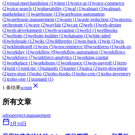
(
1
)
visual-merchandising
(
1
)
vitest
(
1
)
voice-ai
(
1
)
voice-commerce
(
2
)
voice-search
(
1
)
vulnerability
(
1
)
waf
(
1
)
walmart
(
3
)
walmart-
marketplace
(
1
)
warehouse
(
13
)
warehouse-automation
(
2
)
warehouse-management
(
1
)
wasm
(
1
)
waste-reduction
(
2
)
watsonx-
orchestrate
(
1
)
wave
(
2
)
wayfair
(
2
)
wcag
(
2
)
web
(
1
)
web-design
(
2
)
web-development
(
1
)
web-scraping
(
1
)
web3
(
1
)
webhooks
(
7
)
website
(
1
)
website-builder
(
1
)
whatsapp
(
1
)
white-label
(
6
)
wholesale
(
12
)
wiki
(
2
)
wildberries
(
1
)
win-back
(
1
)
wip
(
1
)
wix
(
2
)
wkhtmltopdf
(
1
)
wms
(
5
)
woocommerce
(
8
)
wordpress
(
1
)
work-os
(
1
)
workday
(
1
)
workflow
(
9
)
workflow-automation
(
1
)
workflows
(
2
)
workforce
(
7
)
workforce-analytics
(
1
)
working-capital
(
1
)
workplace
(
1
)
workshops
(
1
)
workspace
(
1
)
wps-payroll
(
1
)
xero
(
4
)
xml
(
1
)
xml-rpc
(
3
)
zalando
(
5
)
zapier
(
3
)
zatca
(
2
)
zero-downtime
(
2
)
zero-trust
(
3
)
zoho
(
2
)
zoho-books
(
1
)
zoho-crm
(
1
)
zoho-inventory
(
1
)
zoho-one
(
1
)
zustand
(
1
)
1 条结果
scrum
所有文章
odoo
project-management
3月16日