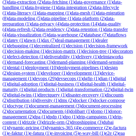
(
3
)
data-extraction
(
2
)
data-fetching
(
1
)
data-governance
(
1
)
data-
handling
(
1
)
data-hygiene
(
1
)
data-integration
(
2
)
data-lifecycle
(
1
)
data-literacy
(
1
)
data-mapping
(
1
)
data-mesh
(
1
)
data-migration
(
8
)
data-modeling
(
5
)
data-pipeline
(
1
)
data-platform
(
2
)
data-
preparation
(
1
)
data-privacy
(
4
)
data-protection
(
14
)
data-quality
(
4
)
data-refresh
(
2
)
data-residency
(
2
)
data-retention
(
1
)
data-transfer
(
4
)
data-visualization
(
5
)
data-warehouse
(
2
)
database
(
7
)
dataflows
(
1
)
datev
(
1
)
dawn
(
1
)
dax
(
7
)
deal-management
(
1
)
dealer
(
1
)
debugging
(
1
)
decentralized
(
1
)
decision
(
1
)
decision-framework
(
1
)
decision-making
(
1
)
decision-matrix
(
1
)
decision-tree
(
1
)
decorators
(
1
)
defect-detection
(
1
)
deliverability
(
1
)
delivery
(
1
)
delmiaworks
(
1
)
demand-forecasting
(
3
)
demand-planning
(
4
)
demand-sensing
(
1
)
dental
(
1
)
deployment
(
10
)
deployment-pipelines
(
1
)
design
(
2
)
design-system
(
1
)
developer
(
1
)
development
(
13
)
device-
management
(
1
)
devops
(
29
)
devsecops
(
1
)
dgfip
(
1
)
dian
(
1
)
digital
(
1
)
digital-adoption
(
1
)
digital-business
(
1
)
digital-health
(
1
)
digital-
maturity
(
1
)
digital-products
(
1
)
digital-transformation
(
22
)
digital-twin
(
2
)
digital-twins
(
1
)
directquery
(
1
)
disaster-recovery
(
1
)
discounts
(
2
)
distribution
(
4
)
diversity
(
1
)
dms
(
2
)
docker
(
3
)
docker-compose
(
1
)
doctype
(
1
)
document-management
(
3
)
document-processing
(
2
)
documentation
(
2
)
documents
(
4
)
dolibarr
(
1
)
domo
(
1
)
donor-
management
(
2
)
dpa
(
1
)
dpdp
(
1
)
dpo
(
1
)
drip-campaigns
(
1
)
drip-
content
(
1
)
drizzle
(
3
)
drizzle-orm
(
2
)
dropshipping
(
3
)
dubai
(
1
)
dynamic-pricing
(
3
)
dynamics-365
(
4
)
e-commerce
(
2
)
e-factura
(
1
)
e-faktur
(
1
)
e-fatura
(
1
)
e-invoicing
(
5
)
e-way-bill
(
1
)
e2e
(
2
)
eaa