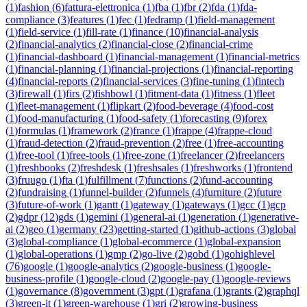
(
1
)
fashion
(
6
)
fattura-elettronica
(
1
)
fba
(
1
)
fbr
(
2
)
fda
(
1
)
fda-
compliance
(
3
)
features
(
1
)
fec
(
1
)
fedramp
(
1
)
field-management
(
1
)
field-service
(
1
)
fill-rate
(
1
)
finance
(
10
)
financial-analysis
(
2
)
financial-analytics
(
2
)
financial-close
(
2
)
financial-crime
(
1
)
financial-dashboard
(
1
)
financial-management
(
1
)
financial-metrics
(
1
)
financial-planning
(
1
)
financial-projections
(
1
)
financial-reporting
(
4
)
financial-reports
(
2
)
financial-services
(
3
)
fine-tuning
(
1
)
fintech
(
3
)
firewall
(
1
)
firs
(
2
)
fishbowl
(
1
)
fitment-data
(
1
)
fitness
(
1
)
fleet
(
1
)
fleet-management
(
1
)
flipkart
(
2
)
food-beverage
(
4
)
food-cost
(
1
)
food-manufacturing
(
1
)
food-safety
(
1
)
forecasting
(
9
)
forex
(
1
)
formulas
(
1
)
framework
(
2
)
france
(
1
)
frappe
(
4
)
frappe-cloud
(
1
)
fraud-detection
(
2
)
fraud-prevention
(
2
)
free
(
1
)
free-accounting
(
1
)
free-tool
(
1
)
free-tools
(
1
)
free-zone
(
1
)
freelancer
(
2
)
freelancers
(
1
)
freshbooks
(
2
)
freshdesk
(
1
)
freshsales
(
1
)
freshworks
(
1
)
frontend
(
3
)
fruugo
(
1
)
fta
(
1
)
fulfillment
(
7
)
functions
(
2
)
fund-accounting
(
2
)
fundraising
(
1
)
funnel-builder
(
2
)
funnels
(
4
)
furniture
(
2
)
future
(
3
)
future-of-work
(
1
)
gantt
(
1
)
gateway
(
1
)
gateways
(
1
)
gcc
(
1
)
gcp
(
2
)
gdpr
(
12
)
gds
(
1
)
gemini
(
1
)
general-ai
(
1
)
generation
(
1
)
generative-
ai
(
2
)
geo
(
1
)
germany
(
23
)
getting-started
(
1
)
github-actions
(
3
)
global
(
3
)
global-compliance
(
1
)
global-ecommerce
(
1
)
global-expansion
(
1
)
global-operations
(
1
)
gmp
(
2
)
go-live
(
2
)
gobd
(
1
)
gohighlevel
(
76
)
google
(
1
)
google-analytics
(
2
)
google-business
(
1
)
google-
business-profile
(
1
)
google-cloud
(
2
)
google-pay
(
1
)
google-reviews
(
1
)
governance
(
8
)
government
(
3
)
gpt
(
1
)
grafana
(
1
)
grants
(
2
)
graphql
(
3
)
green-it
(
1
)
green-warehouse
(
1
)
gri
(
2
)
growing-business