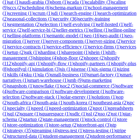
(
1
)
sat
(
1
)
saudi-arabia
(
3
)
sbom
(
1
)
scada
(
1
)
scalability
(
3
)
scaling
(
9
)
sccs
(
2
)
scheduling
(
6
)
schema-markup
(
1
)
school-management
(
1
)
screening
(
1
)
scrum
(
1
)
sdi
(
1
)
search-engine
(
1
)
search-optimization
(
2
)
seasonal-collections
(
1
)
security
(
36
)
security-training
(
1
)
segmentation
(
2
)
selection
(
1
)
self-evolving
(
1
)
self-hosted
(
1
)
self-
service
(
2
)
self-service-bi
(
2
)
seller-metrics
(
1
)
selling
(
1
)
selling-online
(
1
)
selling-platforms
(
1
)
semantic-model
(
1
)
seo
(
16
)
seo-audit
(
1
)
seo-
migration
(
1
)
server
(
1
)
server-components
(
1
)
server-sizing
(
2
)
service
(
1
)
service-contracts
(
1
)
service-efficiency
(
1
)
service-firms
(
1
)
services
(
1
)
setup
(
2
)
sgk
(
1
)
sharding
(
1
)
sharepoint
(
1
)
shein
(
1
)
shift-
management
(
3
)
shipping
(
4
)
shop-floor
(
2
)
shopee
(
2
)
shopify
(
112
)
shopify-api
(
1
)
shopify-flow
(
1
)
shopify-partners
(
1
)
shopify-plus
(
8
)
shopifyql
(
1
)
simulation
(
3
)
sis
(
1
)
sisense
(
1
)
six-sigma
(
1
)
sizing
(
1
)
skills
(
4
)
sku
(
1
)
sla
(
5
)
small-business
(
10
)
smart-factory
(
1
)
smart-
narratives
(
1
)
smart-warehouse
(
1
)
smb
(
9
)
sms-marketing
(
5
)
snapshots
(
1
)
snowflake
(
1
)
soc2
(
5
)
social-commerce
(
5
)
software
(
4
)
software-comparison
(
1
)
software-development
(
1
)
software-
selection
(
2
)
software-stack
(
1
)
solar-energy
(
1
)
solutions
(
1
)
sop
(
2
)
south-africa
(
3
)
south-asia
(
1
)
south-korea
(
1
)
southeast-asia
(
2
)
spc
(
1
)
specialty
(
1
)
speed
(
1
)
speed-optimization
(
2
)
spot
(
1
)
spreadsheets
(
1
)
sql
(
2
)
square
(
1
)
squarespace
(
1
)
ssdlc
(
1
)
ssl
(
2
)
sso
(
2
)
sst
(
1
)
star-
schema
(
2
)
startup
(
2
)
state-management
(
1
)
stock-control
(
1
)
store
(
1
)
store-optimization
(
1
)
store-setup
(
2
)
storefront-api
(
3
)
stp
(
1
)
strategy
(
35
)
streaming
(
4
)
stress-test
(
1
)
stress-testing
(
1
)
stripe
(
2
)
structured-data
(
1
)
student-management
(
2
)
student-performance