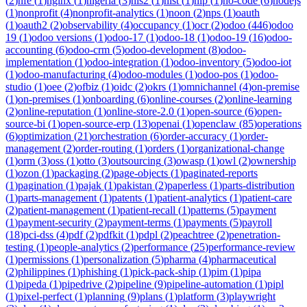
(
2
)
nfe
(
1
)
nginx
(
1
)
nigeria
(
3
)
nis2
(
1
)
nist
(
1
)
nlp
(
1
)
no-code
(
6
)
nodejs
(
1
)
nonprofit
(
4
)
nonprofit-analytics
(
1
)
noon
(
2
)
nps
(
1
)
oauth
(
1
)
oauth2
(
2
)
observability
(
4
)
occupancy
(
1
)
ocr
(
2
)
odoo
(
446
)
odoo
19
(
1
)
odoo versions
(
1
)
odoo-17
(
1
)
odoo-18
(
1
)
odoo-19
(
16
)
odoo-
accounting
(
6
)
odoo-crm
(
5
)
odoo-development
(
8
)
odoo-
implementation
(
1
)
odoo-integration
(
1
)
odoo-inventory
(
5
)
odoo-iot
(
1
)
odoo-manufacturing
(
4
)
odoo-modules
(
1
)
odoo-pos
(
1
)
odoo-
studio
(
1
)
oee
(
2
)
ofbiz
(
1
)
oidc
(
2
)
okrs
(
1
)
omnichannel
(
4
)
on-premise
(
1
)
on-premises
(
1
)
onboarding
(
6
)
online-courses
(
2
)
online-learning
(
2
)
online-reputation
(
1
)
online-store-2.0
(
1
)
open-source
(
6
)
open-
source-bi
(
1
)
open-source-erp
(
13
)
openai
(
1
)
openclaw
(
85
)
operations
(
6
)
optimization
(
21
)
orchestration
(
6
)
order-accuracy
(
1
)
order-
management
(
2
)
order-routing
(
1
)
orders
(
1
)
organizational-change
(
1
)
orm
(
3
)
oss
(
1
)
otto
(
3
)
outsourcing
(
3
)
owasp
(
1
)
owl
(
2
)
ownership
(
1
)
ozon
(
1
)
packaging
(
2
)
page-objects
(
1
)
paginated-reports
(
1
)
pagination
(
1
)
pajak
(
1
)
pakistan
(
2
)
paperless
(
1
)
parts-distribution
(
1
)
parts-management
(
1
)
patents
(
1
)
patient-analytics
(
1
)
patient-care
(
2
)
patient-management
(
1
)
patient-recall
(
1
)
patterns
(
5
)
payment
(
1
)
payment-security
(
2
)
payment-terms
(
1
)
payments
(
5
)
payroll
(
18
)
pci-dss
(
4
)
pdf
(
2
)
pdfkit
(
1
)
pdpl
(
2
)
peachtree
(
2
)
penetration-
testing
(
1
)
people-analytics
(
2
)
performance
(
25
)
performance-review
(
1
)
permissions
(
1
)
personalization
(
5
)
pharma
(
4
)
pharmaceutical
(
2
)
philippines
(
1
)
phishing
(
1
)
pick-pack-ship
(
1
)
pim
(
1
)
pipa
(
1
)
pipeda
(
1
)
pipedrive
(
2
)
pipeline
(
9
)
pipeline-automation
(
1
)
pipl
(
1
)
pixel-perfect
(
1
)
planning
(
9
)
plans
(
1
)
platform
(
3
)
playwright