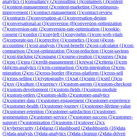
analytics
(
1
)
consultancy
(
2
)
consulting
(
3
)
containers
(
3
)
content
(
1
)
content-management
(
2
)
content-marketing
(
3
)
continuous-
improvement
(
1
)
contract-management
(
1
)
contract-review
(
1
)
contracts
(
3
)
conversation-ai
(
1
)
conversation-design
(
1
)
conversational-ai
(
3
)
conversion
(
8
)
conversion-optimization
(
7
)
conversion-rate
(
2
)
conversion-rate-optimization
(
1
)
cookie-
consent
(
1
)
copilot
(
1
)
copyleft
(
1
)
copyrights
(
1
)
core-web-vitals
(
5
)
corporate-tax
(
1
)
corrective
(
1
)
cosmetics
(
1
)
cost
(
4
)
cost-
accounting
(
1
)
cost-analysis
(
3
)
cost-benefit
(
2
)
cost-calculator
(
1
)
cost-
comparison
(
2
)
cost-optimization
(
5
)
cost-reduction
(
1
)
cost-savings
(
1
)
cost-tracking
(
2
)
coupang
(
1
)
course-creation
(
1
)
courses
(
3
)
cpa
(
1
)
cpq
(
1
)
cpra
(
1
)
credit-management
(
1
)
crewai
(
2
)
criteria
(
1
)
crm
(
44
)
crm-analytics
(
1
)
crm-comparison
(
5
)
crm-integration
(
2
)
crm-
migration
(
2
)
cro
(
2
)
cross-border
(
8
)
cross-platform
(
1
)
cross-sell
(
1
)
cross-selling
(
1
)
cryptography
(
1
)
csat
(
1
)
cspm
(
1
)
csrd
(
3
)
css
(
2
)
csv
(
1
)
culture
(
1
)
currency
(
1
)
custom-agents
(
1
)
custom-checkout
(
1
)
custom-development
(
1
)
custom-fields
(
1
)
custom-module
(
1
)
custom-orders
(
2
)
custom-skills
(
2
)
customer-analytics
(
2
)
customer-data
(
1
)
customer-engagement
(
3
)
customer-experience
(
5
)
customer-health
(
1
)
customer-journey
(
1
)
customer-lifetime-value
(
3
)
customer-retention
(
5
)
customer-satisfaction
(
1
)
customer-
segmentation
(
2
)
customer-service
(
7
)
customer-success
(
5
)
customer-
support
(
7
)
customization
(
5
)
customs
(
1
)
cutover
(
2
)
cx
(
1
)
cybersecurity
(
14
)
daraz
(
1
)
dashboard
(
2
)
dashboards
(
16
)
data
(
5
)
data-analysis
(
3
)
data-analytics
(
3
)
data-cleanup
(
2
)
data-driven