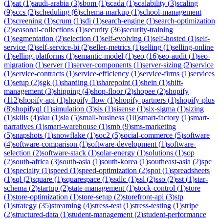
(
1
)
sat
(
1
)
saudi-arabia
(
3
)
sbom
(
1
)
scada
(
1
)
scalability
(
3
)
scaling
(
9
)
sccs
(
2
)
scheduling
(
6
)
schema-markup
(
1
)
school-management
(
1
)
screening
(
1
)
scrum
(
1
)
sdi
(
1
)
search-engine
(
1
)
search-optimization
(
2
)
seasonal-collections
(
1
)
security
(
36
)
security-training
(
1
)
segmentation
(
2
)
selection
(
1
)
self-evolving
(
1
)
self-hosted
(
1
)
self-
service
(
2
)
self-service-bi
(
2
)
seller-metrics
(
1
)
selling
(
1
)
selling-online
(
1
)
selling-platforms
(
1
)
semantic-model
(
1
)
seo
(
16
)
seo-audit
(
1
)
seo-
migration
(
1
)
server
(
1
)
server-components
(
1
)
server-sizing
(
2
)
service
(
1
)
service-contracts
(
1
)
service-efficiency
(
1
)
service-firms
(
1
)
services
(
1
)
setup
(
2
)
sgk
(
1
)
sharding
(
1
)
sharepoint
(
1
)
shein
(
1
)
shift-
management
(
3
)
shipping
(
4
)
shop-floor
(
2
)
shopee
(
2
)
shopify
(
112
)
shopify-api
(
1
)
shopify-flow
(
1
)
shopify-partners
(
1
)
shopify-plus
(
8
)
shopifyql
(
1
)
simulation
(
3
)
sis
(
1
)
sisense
(
1
)
six-sigma
(
1
)
sizing
(
1
)
skills
(
4
)
sku
(
1
)
sla
(
5
)
small-business
(
10
)
smart-factory
(
1
)
smart-
narratives
(
1
)
smart-warehouse
(
1
)
smb
(
9
)
sms-marketing
(
5
)
snapshots
(
1
)
snowflake
(
1
)
soc2
(
5
)
social-commerce
(
5
)
software
(
4
)
software-comparison
(
1
)
software-development
(
1
)
software-
selection
(
2
)
software-stack
(
1
)
solar-energy
(
1
)
solutions
(
1
)
sop
(
2
)
south-africa
(
3
)
south-asia
(
1
)
south-korea
(
1
)
southeast-asia
(
2
)
spc
(
1
)
specialty
(
1
)
speed
(
1
)
speed-optimization
(
2
)
spot
(
1
)
spreadsheets
(
1
)
sql
(
2
)
square
(
1
)
squarespace
(
1
)
ssdlc
(
1
)
ssl
(
2
)
sso
(
2
)
sst
(
1
)
star-
schema
(
2
)
startup
(
2
)
state-management
(
1
)
stock-control
(
1
)
store
(
1
)
store-optimization
(
1
)
store-setup
(
2
)
storefront-api
(
3
)
stp
(
1
)
strategy
(
35
)
streaming
(
4
)
stress-test
(
1
)
stress-testing
(
1
)
stripe
(
2
)
structured-data
(
1
)
student-management
(
2
)
student-performance