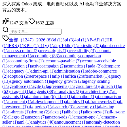
深入探索 Odoo 集成、电商自动化以及 AI 驱动商业解决方案
背后的技术。
1247
文章
1632
主题
全部（1247）
2026
(
6
)
3d
(
1
)
3pl
(
3
)
4pl
(
1
)
AP-AR
(
1
)
HR
(
1
)
IFRS
(
1
)
KPIs
(
1
)
a11y
(
1
)
a2p-10dlc
(
1
)
ab-testing
(
5
)
about-ecosire
(
1
)
access-control
(
2
)
access-rights
(
1
)
accessibility
(
3
)
account-
management
(
1
)
accounting
(
83
)
accounting-comparison
(
1
)
accounting-firms
(
1
)
accounts-payable
(
3
)
accounts-receivable
(
1
)
activation
(
1
)
activecampaign
(
2
)
acumatica
(
1
)
ada
(
2
)
adempiere
(
1
)
adequacy
(
1
)
admin-api
(
1
)
administration
(
1
)
adobe-commerce
(
2
)
adoption
(
2
)
aerospace
(
1
)
afip
(
1
)
africa
(
2
)
aftermarket
(
1
)
agency
(
13
)
agency-automation
(
1
)
agency-growth
(
2
)
agency-scaling
(
1
)
agentforce
(
1
)
agile
(
2
)
agreements
(
1
)
agriculture
(
3
)
agritech
(
1
)
ai
(
62
)
ai-agent
(
1
)
ai-agents
(
38
)
ai-analytics
(
2
)
ai-architecture
(
2
)
ai-
assistants
(
1
)
ai-automation
(
6
)
ai-bot
(
1
)
ai-chatbot
(
1
)
ai-comparison
(
1
)
ai-content
(
1
)
ai-development
(
1
)
ai-ethics
(
1
)
ai-frameworks
(
2
)
ai-
investment
(
1
)
ai-queries
(
1
)
ai-search
(
3
)
ai-security
(
1
)
ai-testing
(
1
)
ai-threats
(
1
)
alerting
(
2
)
alexa
(
1
)
alibaba
(
1
)
aliexpress
(
1
)
all-in-one
(
2
)
allegro
(
2
)
amazon
(
7
)
amazon-ads
(
1
)
amazon-ppc
(
1
)
amazon-
seller
(
1
)
aml
(
1
)
analytics
(
40
)
announcement
(
1
)
anomaly-detection