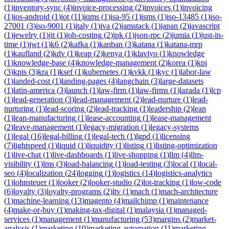
(
1
)
inventory-sync
(
4
)
invoice-processing
(
2
)
invoices
(
1
)
invoicing
(
1
)
ios-android
(
1
)
iot
(
11
)
iqms
(
1
)
isa-95
(
1
)
isms
(
1
)
iso-13485
(
1
)
iso-
27001
(
3
)
iso-9001
(
1
)
italy
(
1
)
iva
(
2
)
jamstack
(
1
)
japan
(
2
)
javascript
(
1
)
jewelry
(
1
)
jit
(
1
)
job-costing
(
2
)
jpk
(
1
)
json-rpc
(
2
)
jumia
(
1
)
just-in-
time
(
1
)
jwt
(
1
)
k6
(
2
)
kafka
(
1
)
kanban
(
3
)
katana
(
1
)
katana-mrp
(
1
)
kaufland
(
2
)
kdv
(
1
)
keap
(
2
)
kenya
(
1
)
klaviyo
(
1
)
knowledge
(
1
)
knowledge-base
(
4
)
knowledge-management
(
2
)
korea
(
1
)
kpi
(
3
)
kpis
(
3
)
kra
(
1
)
ksef
(
1
)
kubernetes
(
1
)
kvkk
(
1
)
kyc
(
1
)
labor-law
(
1
)
landed-cost
(
1
)
landing-pages
(
4
)
langchain
(
3
)
large-datasets
(
1
)
latin-america
(
3
)
launch
(
1
)
law-firm
(
1
)
law-firms
(
1
)
lazada
(
1
)
lcp
(
1
)
lead-generation
(
3
)
lead-management
(
2
)
lead-nurture
(
1
)
lead-
nurturing
(
1
)
lead-scoring
(
2
)
lead-tracking
(
1
)
leadership
(
2
)
lean
(
1
)
lean-manufacturing
(
1
)
lease-accounting
(
1
)
lease-management
(
2
)
leave-management
(
1
)
legacy-migration
(
1
)
legacy-systems
(
1
)
legal
(
16
)
legal-billing
(
1
)
legal-tech
(
1
)
lgpd
(
1
)
licensing
(
7
)
lightspeed
(
1
)
liquid
(
1
)
liquidity
(
1
)
listing
(
1
)
listing-optimization
(
1
)
live-chat
(
1
)
live-dashboards
(
1
)
live-shopping
(
1
)
llm
(
4
)
llm-
visibility
(
1
)
lms
(
3
)
load-balancing
(
1
)
load-testing
(
3
)
local
(
1
)
local-
seo
(
4
)
localization
(
24
)
logging
(
1
)
logistics
(
14
)
logistics-analytics
(
1
)
lohnsteuer
(
1
)
looker
(
2
)
looker-studio
(
2
)
lot-tracking
(
1
)
low-code
(
6
)
loyalty
(
3
)
loyalty-programs
(
2
)
ltv
(
1
)
mach
(
1
)
mach-architecture
(
1
)
machine-learning
(
13
)
magento
(
4
)
mailchimp
(
1
)
maintenance
(
4
)
make-or-buy
(
1
)
making-tax-digital
(
1
)
malaysia
(
1
)
managed-
services
(
1
)
management
(
1
)
manufacturing
(
53
)
margins
(
2
)
market-
analysis
(
1
)
marketing
(
10
)
marketing-automation
(
11
)
marketing-