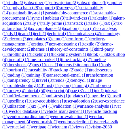
(
1
)
studio
(
3
)
subscriber
(
1
)
subscription
(
2
)
subscriptions
(
6
)
supplier
(
1
)
supply-chain
(
28
)
support
(
6
)
surveys
(
1
)
sustainability
(
14
)
sustainability-roi
(
1
)
sustainable-ecommerce
(
1
)
sustainable-
procurement
(
1
)
sync
(
1
)
tableau
(
3
)
tailwind-css
(
1
)
takealot
(
1
)
talent-
acquisition
(
2
)
tally
(
4
)
tally-prime
(
1
)
tanstack
(
1
)
tasks
(
1
)
tax
(
5
)
tax-
automation
(
2
)
tax-compliance
(
3
)
taxation
(
1
)
tco
(
5
)
tco-analysis
(
1
)
tds
(
1
)
team
(
1
)
tech
(
1
)
technical
(
1
)
technical-seo
(
4
)
technology
(
2
)
telecom
(
3
)
templates
(
3
)
temu
(
1
)
terraform
(
1
)
territory-
management
(
1
)
testing
(
7
)
text-messaging
(
1
)
textile
(
2
)
theme-
development
(
2
)
themes
(
1
)
theory-of-constraints
(
1
)
third-party
(
1
)
throttling
(
1
)
ticketing
(
1
)
ticketing-system
(
1
)
tiktok
(
1
)
tiktok-shop
(
4
)
time-off
(
1
)
time-to-market
(
1
)
time-tracking
(
2
)
timeline
(
5
)
timesheets
(
2
)
tms
(
1
)
toast
(
1
)
tokens
(
3
)
tokopedia
(
1
)
tools
(
1
)
tourism
(
1
)
traceability
(
6
)
tracking
(
2
)
trade
(
1
)
trade-secrets
(
1
)
trading
(
1
)
training
(
8
)
transactional-email
(
1
)
transformation
(
1
)
transparency
(
3
)
travel
(
3
)
trends
(
2
)
trendyol
(
1
)
triage
(
1
)
troubleshooting
(
40
)
trust
(
1
)
tryton
(
1
)
tuning
(
2
)
turborepo
(
1
)
turkey
(
4
)
tutorial
(
50
)
typescript
(
4
)
uae
(
3
)
uat
(
1
)
uk
(
2
)
uk-vat
(
1
)
unified-commerce
(
1
)
unit-tests
(
1
)
updates
(
1
)
upgrade
(
3
)
upsell
(
1
)
upselling
(
1
)
user-acquisition
(
1
)
user-adoption
(
2
)
user-experience
(
3
)
utilization
(
1
)
ux
(
1
)
v4
(
1
)
validation
(
1
)
variance-analysis
(
1
)
vat
(
16
)
vector-database
(
1
)
vehicle-management
(
1
)
vehicle-tracking
(
1
)
vendor-coordination
(
1
)
vendor-evaluation
(
1
)
vendor-
management
(
4
)
vendor-risk
(
1
)
vendor-selection
(
2
)
vercel-ai-sdk
(
1
)
vertical-ai
(
1
)
vertipaq
(
1
)
vietnam
(
1
)
views
(
1
)
vision-2030