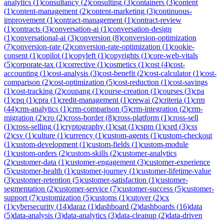
analytics
(
1
)
consultancy
(
2
)
consulting
(
3
)
containers
(
3
)
content
(
1
)
content-management
(
2
)
content-marketing
(
3
)
continuous-
improvement
(
1
)
contract-management
(
1
)
contract-review
(
1
)
contracts
(
3
)
conversation-ai
(
1
)
conversation-design
(
1
)
conversational-ai
(
3
)
conversion
(
8
)
conversion-optimization
(
7
)
conversion-rate
(
2
)
conversion-rate-optimization
(
1
)
cookie-
consent
(
1
)
copilot
(
1
)
copyleft
(
1
)
copyrights
(
1
)
core-web-vitals
(
5
)
corporate-tax
(
1
)
corrective
(
1
)
cosmetics
(
1
)
cost
(
4
)
cost-
accounting
(
1
)
cost-analysis
(
3
)
cost-benefit
(
2
)
cost-calculator
(
1
)
cost-
comparison
(
2
)
cost-optimization
(
5
)
cost-reduction
(
1
)
cost-savings
(
1
)
cost-tracking
(
2
)
coupang
(
1
)
course-creation
(
1
)
courses
(
3
)
cpa
(
1
)
cpq
(
1
)
cpra
(
1
)
credit-management
(
1
)
crewai
(
2
)
criteria
(
1
)
crm
(
44
)
crm-analytics
(
1
)
crm-comparison
(
5
)
crm-integration
(
2
)
crm-
migration
(
2
)
cro
(
2
)
cross-border
(
8
)
cross-platform
(
1
)
cross-sell
(
1
)
cross-selling
(
1
)
cryptography
(
1
)
csat
(
1
)
cspm
(
1
)
csrd
(
3
)
css
(
2
)
csv
(
1
)
culture
(
1
)
currency
(
1
)
custom-agents
(
1
)
custom-checkout
(
1
)
custom-development
(
1
)
custom-fields
(
1
)
custom-module
(
1
)
custom-orders
(
2
)
custom-skills
(
2
)
customer-analytics
(
2
)
customer-data
(
1
)
customer-engagement
(
3
)
customer-experience
(
5
)
customer-health
(
1
)
customer-journey
(
1
)
customer-lifetime-value
(
3
)
customer-retention
(
5
)
customer-satisfaction
(
1
)
customer-
segmentation
(
2
)
customer-service
(
7
)
customer-success
(
5
)
customer-
support
(
7
)
customization
(
5
)
customs
(
1
)
cutover
(
2
)
cx
(
1
)
cybersecurity
(
14
)
daraz
(
1
)
dashboard
(
2
)
dashboards
(
16
)
data
(
5
)
data-analysis
(
3
)
data-analytics
(
3
)
data-cleanup
(
2
)
data-driven