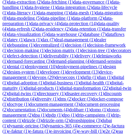
(
3
)
data-extraction
(
2
)
data-fetching
(
1
)
data-governance
(
1
)
data-
handling
(
1
)
data-hygiene
(
1
)
data-integration
(
2
)
data-lifecycle
(
1
)
data-literacy
(
1
)
data-mapping
(
1
)
data-mesh
(
1
)
data-migration
(
8
)
data-modeling
(
5
)
data-pipeline
(
1
)
data-platform
(
2
)
data-
preparation
(
1
)
data-privacy
(
4
)
data-protection
(
14
)
data-quality
(
4
)
data-refresh
(
2
)
data-residency
(
2
)
data-retention
(
1
)
data-transfer
(
4
)
data-visualization
(
5
)
data-warehouse
(
2
)
database
(
7
)
dataflows
(
1
)
datev
(
1
)
dawn
(
1
)
dax
(
7
)
deal-management
(
1
)
dealer
(
1
)
debugging
(
1
)
decentralized
(
1
)
decision
(
1
)
decision-framework
(
1
)
decision-making
(
1
)
decision-matrix
(
1
)
decision-tree
(
1
)
decorators
(
1
)
defect-detection
(
1
)
deliverability
(
1
)
delivery
(
1
)
delmiaworks
(
1
)
demand-forecasting
(
3
)
demand-planning
(
4
)
demand-sensing
(
1
)
dental
(
1
)
deployment
(
10
)
deployment-pipelines
(
1
)
design
(
2
)
design-system
(
1
)
developer
(
1
)
development
(
13
)
device-
management
(
1
)
devops
(
29
)
devsecops
(
1
)
dgfip
(
1
)
dian
(
1
)
digital
(
1
)
digital-adoption
(
1
)
digital-business
(
1
)
digital-health
(
1
)
digital-
maturity
(
1
)
digital-products
(
1
)
digital-transformation
(
22
)
digital-twin
(
2
)
digital-twins
(
1
)
directquery
(
1
)
disaster-recovery
(
1
)
discounts
(
2
)
distribution
(
4
)
diversity
(
1
)
dms
(
2
)
docker
(
3
)
docker-compose
(
1
)
doctype
(
1
)
document-management
(
3
)
document-processing
(
2
)
documentation
(
2
)
documents
(
4
)
dolibarr
(
1
)
domo
(
1
)
donor-
management
(
2
)
dpa
(
1
)
dpdp
(
1
)
dpo
(
1
)
drip-campaigns
(
1
)
drip-
content
(
1
)
drizzle
(
3
)
drizzle-orm
(
2
)
dropshipping
(
3
)
dubai
(
1
)
dynamic-pricing
(
3
)
dynamics-365
(
4
)
e-commerce
(
2
)
e-factura
(
1
)
e-faktur
(
1
)
e-fatura
(
1
)
e-invoicing
(
5
)
e-way-bill
(
1
)
e2e
(
2
)
eaa