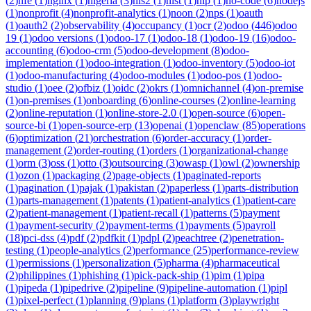
(
2
)
nfe
(
1
)
nginx
(
1
)
nigeria
(
3
)
nis2
(
1
)
nist
(
1
)
nlp
(
1
)
no-code
(
6
)
nodejs
(
1
)
nonprofit
(
4
)
nonprofit-analytics
(
1
)
noon
(
2
)
nps
(
1
)
oauth
(
1
)
oauth2
(
2
)
observability
(
4
)
occupancy
(
1
)
ocr
(
2
)
odoo
(
446
)
odoo
19
(
1
)
odoo versions
(
1
)
odoo-17
(
1
)
odoo-18
(
1
)
odoo-19
(
16
)
odoo-
accounting
(
6
)
odoo-crm
(
5
)
odoo-development
(
8
)
odoo-
implementation
(
1
)
odoo-integration
(
1
)
odoo-inventory
(
5
)
odoo-iot
(
1
)
odoo-manufacturing
(
4
)
odoo-modules
(
1
)
odoo-pos
(
1
)
odoo-
studio
(
1
)
oee
(
2
)
ofbiz
(
1
)
oidc
(
2
)
okrs
(
1
)
omnichannel
(
4
)
on-premise
(
1
)
on-premises
(
1
)
onboarding
(
6
)
online-courses
(
2
)
online-learning
(
2
)
online-reputation
(
1
)
online-store-2.0
(
1
)
open-source
(
6
)
open-
source-bi
(
1
)
open-source-erp
(
13
)
openai
(
1
)
openclaw
(
85
)
operations
(
6
)
optimization
(
21
)
orchestration
(
6
)
order-accuracy
(
1
)
order-
management
(
2
)
order-routing
(
1
)
orders
(
1
)
organizational-change
(
1
)
orm
(
3
)
oss
(
1
)
otto
(
3
)
outsourcing
(
3
)
owasp
(
1
)
owl
(
2
)
ownership
(
1
)
ozon
(
1
)
packaging
(
2
)
page-objects
(
1
)
paginated-reports
(
1
)
pagination
(
1
)
pajak
(
1
)
pakistan
(
2
)
paperless
(
1
)
parts-distribution
(
1
)
parts-management
(
1
)
patents
(
1
)
patient-analytics
(
1
)
patient-care
(
2
)
patient-management
(
1
)
patient-recall
(
1
)
patterns
(
5
)
payment
(
1
)
payment-security
(
2
)
payment-terms
(
1
)
payments
(
5
)
payroll
(
18
)
pci-dss
(
4
)
pdf
(
2
)
pdfkit
(
1
)
pdpl
(
2
)
peachtree
(
2
)
penetration-
testing
(
1
)
people-analytics
(
2
)
performance
(
25
)
performance-review
(
1
)
permissions
(
1
)
personalization
(
5
)
pharma
(
4
)
pharmaceutical
(
2
)
philippines
(
1
)
phishing
(
1
)
pick-pack-ship
(
1
)
pim
(
1
)
pipa
(
1
)
pipeda
(
1
)
pipedrive
(
2
)
pipeline
(
9
)
pipeline-automation
(
1
)
pipl
(
1
)
pixel-perfect
(
1
)
planning
(
9
)
plans
(
1
)
platform
(
3
)
playwright