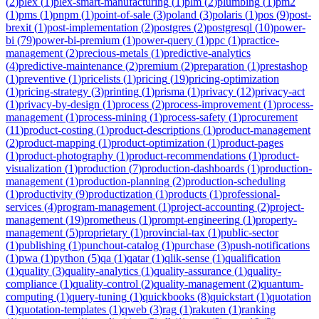
(
2
)
plex
(
1
)
plex-smart-manufacturing
(
1
)
plm
(
2
)
plumbing
(
1
)
pm2
(
1
)
pms
(
1
)
pnpm
(
1
)
point-of-sale
(
3
)
poland
(
3
)
polaris
(
1
)
pos
(
9
)
post-
brexit
(
1
)
post-implementation
(
2
)
postgres
(
2
)
postgresql
(
10
)
power-
bi
(
79
)
power-bi-premium
(
1
)
power-query
(
1
)
ppc
(
1
)
practice-
management
(
2
)
precious-metals
(
1
)
predictive-analytics
(
4
)
predictive-maintenance
(
2
)
premium
(
2
)
preparation
(
1
)
prestashop
(
1
)
preventive
(
1
)
pricelists
(
1
)
pricing
(
19
)
pricing-optimization
(
1
)
pricing-strategy
(
3
)
printing
(
1
)
prisma
(
1
)
privacy
(
12
)
privacy-act
(
1
)
privacy-by-design
(
1
)
process
(
2
)
process-improvement
(
1
)
process-
management
(
1
)
process-mining
(
1
)
process-safety
(
1
)
procurement
(
11
)
product-costing
(
1
)
product-descriptions
(
1
)
product-management
(
2
)
product-mapping
(
1
)
product-optimization
(
1
)
product-pages
(
1
)
product-photography
(
1
)
product-recommendations
(
1
)
product-
visualization
(
1
)
production
(
7
)
production-dashboards
(
1
)
production-
management
(
1
)
production-planning
(
2
)
production-scheduling
(
1
)
productivity
(
9
)
productization
(
1
)
products
(
1
)
professional-
services
(
4
)
program-management
(
1
)
project-accounting
(
2
)
project-
management
(
19
)
prometheus
(
1
)
prompt-engineering
(
1
)
property-
management
(
5
)
proprietary
(
1
)
provincial-tax
(
1
)
public-sector
(
1
)
publishing
(
1
)
punchout-catalog
(
1
)
purchase
(
3
)
push-notifications
(
1
)
pwa
(
1
)
python
(
5
)
qa
(
1
)
qatar
(
1
)
qlik-sense
(
1
)
qualification
(
1
)
quality
(
3
)
quality-analytics
(
1
)
quality-assurance
(
1
)
quality-
compliance
(
1
)
quality-control
(
2
)
quality-management
(
2
)
quantum-
computing
(
1
)
query-tuning
(
1
)
quickbooks
(
8
)
quickstart
(
1
)
quotation
(
1
)
quotation-templates
(
1
)
qweb
(
3
)
rag
(
1
)
rakuten
(
1
)
ranking