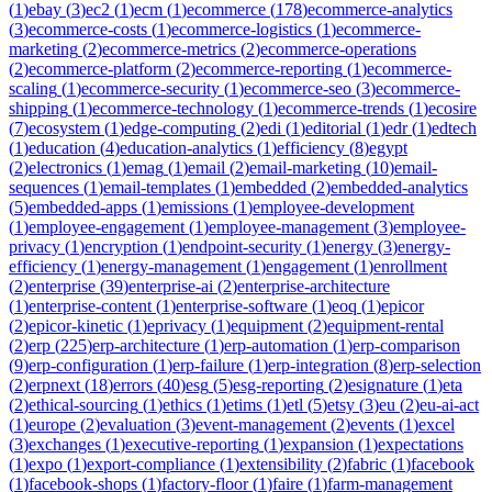
(
1
)
ebay
(
3
)
ec2
(
1
)
ecm
(
1
)
ecommerce
(
178
)
ecommerce-analytics
(
3
)
ecommerce-costs
(
1
)
ecommerce-logistics
(
1
)
ecommerce-
marketing
(
2
)
ecommerce-metrics
(
2
)
ecommerce-operations
(
2
)
ecommerce-platform
(
2
)
ecommerce-reporting
(
1
)
ecommerce-
scaling
(
1
)
ecommerce-security
(
1
)
ecommerce-seo
(
3
)
ecommerce-
shipping
(
1
)
ecommerce-technology
(
1
)
ecommerce-trends
(
1
)
ecosire
(
7
)
ecosystem
(
1
)
edge-computing
(
2
)
edi
(
1
)
editorial
(
1
)
edr
(
1
)
edtech
(
1
)
education
(
4
)
education-analytics
(
1
)
efficiency
(
8
)
egypt
(
2
)
electronics
(
1
)
emag
(
1
)
email
(
2
)
email-marketing
(
10
)
email-
sequences
(
1
)
email-templates
(
1
)
embedded
(
2
)
embedded-analytics
(
5
)
embedded-apps
(
1
)
emissions
(
1
)
employee-development
(
1
)
employee-engagement
(
1
)
employee-management
(
3
)
employee-
privacy
(
1
)
encryption
(
1
)
endpoint-security
(
1
)
energy
(
3
)
energy-
efficiency
(
1
)
energy-management
(
1
)
engagement
(
1
)
enrollment
(
2
)
enterprise
(
39
)
enterprise-ai
(
2
)
enterprise-architecture
(
1
)
enterprise-content
(
1
)
enterprise-software
(
1
)
eoq
(
1
)
epicor
(
2
)
epicor-kinetic
(
1
)
eprivacy
(
1
)
equipment
(
2
)
equipment-rental
(
2
)
erp
(
225
)
erp-architecture
(
1
)
erp-automation
(
1
)
erp-comparison
(
9
)
erp-configuration
(
1
)
erp-failure
(
1
)
erp-integration
(
8
)
erp-selection
(
2
)
erpnext
(
18
)
errors
(
40
)
esg
(
5
)
esg-reporting
(
2
)
esignature
(
1
)
eta
(
2
)
ethical-sourcing
(
1
)
ethics
(
1
)
etims
(
1
)
etl
(
5
)
etsy
(
3
)
eu
(
2
)
eu-ai-act
(
1
)
europe
(
2
)
evaluation
(
3
)
event-management
(
2
)
events
(
1
)
excel
(
3
)
exchanges
(
1
)
executive-reporting
(
1
)
expansion
(
1
)
expectations
(
1
)
expo
(
1
)
export-compliance
(
1
)
extensibility
(
2
)
fabric
(
1
)
facebook
(
1
)
facebook-shops
(
1
)
factory-floor
(
1
)
faire
(
1
)
farm-management