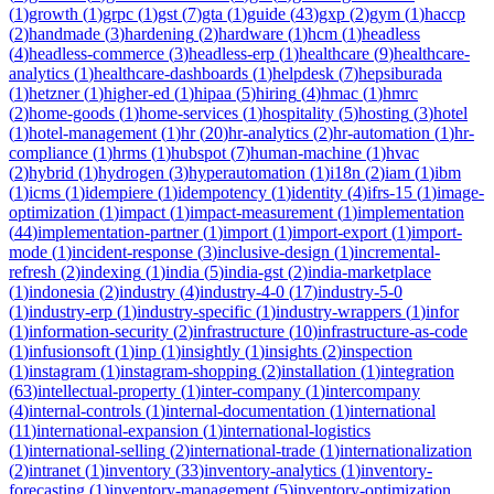
(
1
)
growth
(
1
)
grpc
(
1
)
gst
(
7
)
gta
(
1
)
guide
(
43
)
gxp
(
2
)
gym
(
1
)
haccp
(
2
)
handmade
(
3
)
hardening
(
2
)
hardware
(
1
)
hcm
(
1
)
headless
(
4
)
headless-commerce
(
3
)
headless-erp
(
1
)
healthcare
(
9
)
healthcare-
analytics
(
1
)
healthcare-dashboards
(
1
)
helpdesk
(
7
)
hepsiburada
(
1
)
hetzner
(
1
)
higher-ed
(
1
)
hipaa
(
5
)
hiring
(
4
)
hmac
(
1
)
hmrc
(
2
)
home-goods
(
1
)
home-services
(
1
)
hospitality
(
5
)
hosting
(
3
)
hotel
(
1
)
hotel-management
(
1
)
hr
(
20
)
hr-analytics
(
2
)
hr-automation
(
1
)
hr-
compliance
(
1
)
hrms
(
1
)
hubspot
(
7
)
human-machine
(
1
)
hvac
(
2
)
hybrid
(
1
)
hydrogen
(
3
)
hyperautomation
(
1
)
i18n
(
2
)
iam
(
1
)
ibm
(
1
)
icms
(
1
)
idempiere
(
1
)
idempotency
(
1
)
identity
(
4
)
ifrs-15
(
1
)
image-
optimization
(
1
)
impact
(
1
)
impact-measurement
(
1
)
implementation
(
44
)
implementation-partner
(
1
)
import
(
1
)
import-export
(
1
)
import-
mode
(
1
)
incident-response
(
3
)
inclusive-design
(
1
)
incremental-
refresh
(
2
)
indexing
(
1
)
india
(
5
)
india-gst
(
2
)
india-marketplace
(
1
)
indonesia
(
2
)
industry
(
4
)
industry-4-0
(
17
)
industry-5-0
(
1
)
industry-erp
(
1
)
industry-specific
(
1
)
industry-wrappers
(
1
)
infor
(
1
)
information-security
(
2
)
infrastructure
(
10
)
infrastructure-as-code
(
1
)
infusionsoft
(
1
)
inp
(
1
)
insightly
(
1
)
insights
(
2
)
inspection
(
1
)
instagram
(
1
)
instagram-shopping
(
2
)
installation
(
1
)
integration
(
63
)
intellectual-property
(
1
)
inter-company
(
1
)
intercompany
(
4
)
internal-controls
(
1
)
internal-documentation
(
1
)
international
(
11
)
international-expansion
(
1
)
international-logistics
(
1
)
international-selling
(
2
)
international-trade
(
1
)
internationalization
(
2
)
intranet
(
1
)
inventory
(
33
)
inventory-analytics
(
1
)
inventory-
forecasting
(
1
)
inventory-management
(
5
)
inventory-optimization