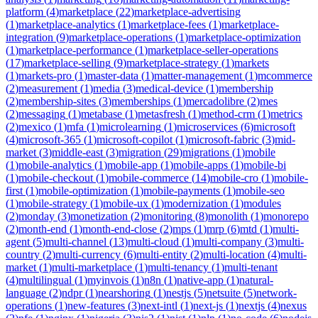
platform
(
4
)
marketplace
(
22
)
marketplace-advertising
(
1
)
marketplace-analytics
(
1
)
marketplace-fees
(
1
)
marketplace-
integration
(
9
)
marketplace-operations
(
1
)
marketplace-optimization
(
1
)
marketplace-performance
(
1
)
marketplace-seller-operations
(
17
)
marketplace-selling
(
9
)
marketplace-strategy
(
1
)
markets
(
1
)
markets-pro
(
1
)
master-data
(
1
)
matter-management
(
1
)
mcommerce
(
2
)
measurement
(
1
)
media
(
3
)
medical-device
(
1
)
membership
(
2
)
membership-sites
(
3
)
memberships
(
1
)
mercadolibre
(
2
)
mes
(
2
)
messaging
(
1
)
metabase
(
1
)
metasfresh
(
1
)
method-crm
(
1
)
metrics
(
2
)
mexico
(
1
)
mfa
(
1
)
microlearning
(
1
)
microservices
(
6
)
microsoft
(
4
)
microsoft-365
(
1
)
microsoft-copilot
(
1
)
microsoft-fabric
(
3
)
mid-
market
(
3
)
middle-east
(
3
)
migration
(
29
)
migrations
(
1
)
mobile
(
1
)
mobile-analytics
(
1
)
mobile-app
(
1
)
mobile-apps
(
1
)
mobile-bi
(
1
)
mobile-checkout
(
1
)
mobile-commerce
(
14
)
mobile-cro
(
1
)
mobile-
first
(
1
)
mobile-optimization
(
1
)
mobile-payments
(
1
)
mobile-seo
(
1
)
mobile-strategy
(
1
)
mobile-ux
(
1
)
modernization
(
1
)
modules
(
2
)
monday
(
3
)
monetization
(
2
)
monitoring
(
8
)
monolith
(
1
)
monorepo
(
2
)
month-end
(
1
)
month-end-close
(
2
)
mps
(
1
)
mrp
(
6
)
mtd
(
1
)
multi-
agent
(
5
)
multi-channel
(
13
)
multi-cloud
(
1
)
multi-company
(
3
)
multi-
country
(
2
)
multi-currency
(
6
)
multi-entity
(
2
)
multi-location
(
4
)
multi-
market
(
1
)
multi-marketplace
(
1
)
multi-tenancy
(
1
)
multi-tenant
(
4
)
multilingual
(
1
)
myinvois
(
1
)
n8n
(
1
)
native-app
(
1
)
natural-
language
(
2
)
ndpr
(
1
)
nearshoring
(
1
)
nestjs
(
5
)
netsuite
(
5
)
network-
operations
(
1
)
new-features
(
3
)
next-intl
(
1
)
next-js
(
1
)
nextjs
(
4
)
nexus