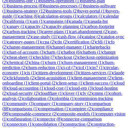
(
26
)
business-one
(
1
)
business-operations
(
1
)
business-plan
(
1
)
business-process
(
8
)
business-processes
(
1
)
business-software
(
1
)
business-strategy
(
12
)
business-tools
(
2
)
buyer-portal
(
1
)
buyers-
guide
(
1
)
caching
(
6
)
calculation-groups
(
1
)
calculators
(
1
)
calendar
(
3
)
california
(
1
)
cam
(
1
)
campaigns
(
4
)
canada
(
1
)
canada-hst
(
1
)
canary
(
1
)
capacity
(
2
)
capacity-planning
(
2
)
carbon-footprint
(
2
)
carbon-tracking
(
3
)
career-plans
(
1
)
cart-abandonment
(
2
)
case-
management
(
2
)
case-study
(
11
)
cash-flow
(
4
)
catalog
(
2
)
catalog-sync
(
1
)
category-pages
(
1
)
ccpa
(
2
)
cdn
(
2
)
certification
(
2
)
cfdi
(
1
)
cfo
(
2
)
change-management
(
6
)
channel-manager
(
1
)
chargebacks
(
1
)
chart-of-accounts
(
3
)
charts
(
1
)
chatbot
(
6
)
chatbots
(
1
)
chatgpt
(
2
)
cheat-sheet
(
1
)
checklist
(
7
)
checkout
(
2
)
checkout-optimization
(
2
)
chemical
(
2
)
china
(
1
)
churn
(
1
)
churn-management
(
1
)
churn-
prediction
(
2
)
churn-reduction
(
1
)
ci-cd
(
7
)
cicd
(
1
)
cin7
(
1
)
circular-
economy
(
1
)
cis
(
1
)
citizen-development
(
3
)
citizen-services
(
1
)
claude
(
2
)
clickfunnels
(
2
)
client-acquisition
(
1
)
client-management
(
2
)
client-
onboarding
(
1
)
client-portal
(
2
)
client-setup
(
1
)
client-success
(
1
)
cloud
(
8
)
cloud-accounting
(
1
)
cloud-cost
(
1
)
cloud-erp
(
3
)
cloud-hosting
(
2
)
cloud-security
(
2
)
cloudflare
(
1
)
clover
(
1
)
clv
(
2
)
cmms
(
1
)
cohort-
analysis
(
2
)
collaboration
(
3
)
colombia
(
1
)
commission-tracking
(
1
)
community
(
3
)
company
(
1
)
company-story
(
1
)
comparison
(
88
)
comparisons
(
1
)
compensation
(
1
)
compiere
(
2
)
compliance
(
99
)
composable-commerce
(
2
)
composite-models
(
1
)
computer-vision
(
1
)
configuration
(
1
)
connector
(
8
)
connector-comparison
(
1
)
connectors
(
1
)
consolidation
(
3
)
construction
(
2
)
construction-