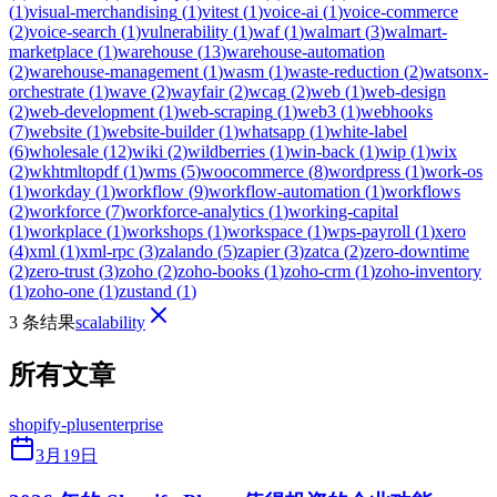
(
1
)
visual-merchandising
(
1
)
vitest
(
1
)
voice-ai
(
1
)
voice-commerce
(
2
)
voice-search
(
1
)
vulnerability
(
1
)
waf
(
1
)
walmart
(
3
)
walmart-
marketplace
(
1
)
warehouse
(
13
)
warehouse-automation
(
2
)
warehouse-management
(
1
)
wasm
(
1
)
waste-reduction
(
2
)
watsonx-
orchestrate
(
1
)
wave
(
2
)
wayfair
(
2
)
wcag
(
2
)
web
(
1
)
web-design
(
2
)
web-development
(
1
)
web-scraping
(
1
)
web3
(
1
)
webhooks
(
7
)
website
(
1
)
website-builder
(
1
)
whatsapp
(
1
)
white-label
(
6
)
wholesale
(
12
)
wiki
(
2
)
wildberries
(
1
)
win-back
(
1
)
wip
(
1
)
wix
(
2
)
wkhtmltopdf
(
1
)
wms
(
5
)
woocommerce
(
8
)
wordpress
(
1
)
work-os
(
1
)
workday
(
1
)
workflow
(
9
)
workflow-automation
(
1
)
workflows
(
2
)
workforce
(
7
)
workforce-analytics
(
1
)
working-capital
(
1
)
workplace
(
1
)
workshops
(
1
)
workspace
(
1
)
wps-payroll
(
1
)
xero
(
4
)
xml
(
1
)
xml-rpc
(
3
)
zalando
(
5
)
zapier
(
3
)
zatca
(
2
)
zero-downtime
(
2
)
zero-trust
(
3
)
zoho
(
2
)
zoho-books
(
1
)
zoho-crm
(
1
)
zoho-inventory
(
1
)
zoho-one
(
1
)
zustand
(
1
)
3 条结果
scalability
所有文章
shopify-plus
enterprise
3月19日