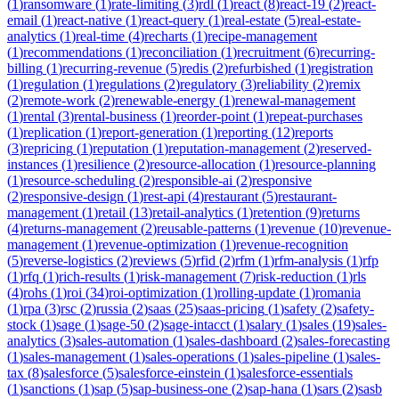
(
1
)
ransomware
(
1
)
rate-limiting
(
3
)
rdl
(
1
)
react
(
8
)
react-19
(
2
)
react-
email
(
1
)
react-native
(
1
)
react-query
(
1
)
real-estate
(
5
)
real-estate-
analytics
(
1
)
real-time
(
4
)
recharts
(
1
)
recipe-management
(
1
)
recommendations
(
1
)
reconciliation
(
1
)
recruitment
(
6
)
recurring-
billing
(
1
)
recurring-revenue
(
5
)
redis
(
2
)
refurbished
(
1
)
registration
(
1
)
regulation
(
1
)
regulations
(
2
)
regulatory
(
3
)
reliability
(
2
)
remix
(
2
)
remote-work
(
2
)
renewable-energy
(
1
)
renewal-management
(
1
)
rental
(
3
)
rental-business
(
1
)
reorder-point
(
1
)
repeat-purchases
(
1
)
replication
(
1
)
report-generation
(
1
)
reporting
(
12
)
reports
(
3
)
repricing
(
1
)
reputation
(
1
)
reputation-management
(
2
)
reserved-
instances
(
1
)
resilience
(
2
)
resource-allocation
(
1
)
resource-planning
(
1
)
resource-scheduling
(
2
)
responsible-ai
(
2
)
responsive
(
2
)
responsive-design
(
1
)
rest-api
(
4
)
restaurant
(
5
)
restaurant-
management
(
1
)
retail
(
13
)
retail-analytics
(
1
)
retention
(
9
)
returns
(
4
)
returns-management
(
2
)
reusable-patterns
(
1
)
revenue
(
10
)
revenue-
management
(
1
)
revenue-optimization
(
1
)
revenue-recognition
(
5
)
reverse-logistics
(
2
)
reviews
(
5
)
rfid
(
2
)
rfm
(
1
)
rfm-analysis
(
1
)
rfp
(
1
)
rfq
(
1
)
rich-results
(
1
)
risk-management
(
7
)
risk-reduction
(
1
)
rls
(
4
)
rohs
(
1
)
roi
(
34
)
roi-optimization
(
1
)
rolling-update
(
1
)
romania
(
1
)
rpa
(
3
)
rsc
(
2
)
russia
(
2
)
saas
(
25
)
saas-pricing
(
1
)
safety
(
2
)
safety-
stock
(
1
)
sage
(
1
)
sage-50
(
2
)
sage-intacct
(
1
)
salary
(
1
)
sales
(
19
)
sales-
analytics
(
3
)
sales-automation
(
1
)
sales-dashboard
(
2
)
sales-forecasting
(
1
)
sales-management
(
1
)
sales-operations
(
1
)
sales-pipeline
(
1
)
sales-
tax
(
8
)
salesforce
(
5
)
salesforce-einstein
(
1
)
salesforce-essentials
(
1
)
sanctions
(
1
)
sap
(
5
)
sap-business-one
(
2
)
sap-hana
(
1
)
sars
(
2
)
sasb