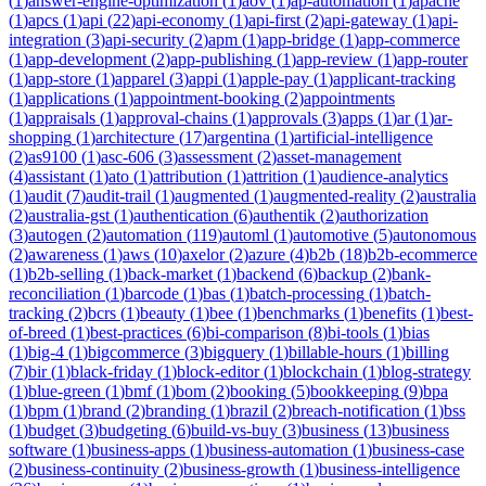
(
1
)
answer-engine-optimization
(
1
)
aov
(
1
)
ap-automation
(
1
)
apache
(
1
)
apcs
(
1
)
api
(
22
)
api-economy
(
1
)
api-first
(
2
)
api-gateway
(
1
)
api-
integration
(
3
)
api-security
(
2
)
apm
(
1
)
app-bridge
(
1
)
app-commerce
(
1
)
app-development
(
2
)
app-publishing
(
1
)
app-review
(
1
)
app-router
(
1
)
app-store
(
1
)
apparel
(
3
)
appi
(
1
)
apple-pay
(
1
)
applicant-tracking
(
1
)
applications
(
1
)
appointment-booking
(
2
)
appointments
(
1
)
appraisals
(
1
)
approval-chains
(
1
)
approvals
(
3
)
apps
(
1
)
ar
(
1
)
ar-
shopping
(
1
)
architecture
(
17
)
argentina
(
1
)
artificial-intelligence
(
2
)
as9100
(
1
)
asc-606
(
3
)
assessment
(
2
)
asset-management
(
4
)
assistant
(
1
)
ato
(
1
)
attribution
(
1
)
attrition
(
1
)
audience-analytics
(
1
)
audit
(
7
)
audit-trail
(
1
)
augmented
(
1
)
augmented-reality
(
2
)
australia
(
2
)
australia-gst
(
1
)
authentication
(
6
)
authentik
(
2
)
authorization
(
3
)
autogen
(
2
)
automation
(
119
)
automl
(
1
)
automotive
(
5
)
autonomous
(
2
)
awareness
(
1
)
aws
(
10
)
axelor
(
2
)
azure
(
4
)
b2b
(
18
)
b2b-ecommerce
(
1
)
b2b-selling
(
1
)
back-market
(
1
)
backend
(
6
)
backup
(
2
)
bank-
reconciliation
(
1
)
barcode
(
1
)
bas
(
1
)
batch-processing
(
1
)
batch-
tracking
(
2
)
bcrs
(
1
)
beauty
(
1
)
bee
(
1
)
benchmarks
(
1
)
benefits
(
1
)
best-
of-breed
(
1
)
best-practices
(
6
)
bi-comparison
(
8
)
bi-tools
(
1
)
bias
(
1
)
big-4
(
1
)
bigcommerce
(
3
)
bigquery
(
1
)
billable-hours
(
1
)
billing
(
7
)
bir
(
1
)
black-friday
(
1
)
block-editor
(
1
)
blockchain
(
1
)
blog-strategy
(
1
)
blue-green
(
1
)
bmf
(
1
)
bom
(
2
)
booking
(
5
)
bookkeeping
(
9
)
bpa
(
1
)
bpm
(
1
)
brand
(
2
)
branding
(
1
)
brazil
(
2
)
breach-notification
(
1
)
bss
(
1
)
budget
(
3
)
budgeting
(
6
)
build-vs-buy
(
3
)
business
(
13
)
business
software
(
1
)
business-apps
(
1
)
business-automation
(
1
)
business-case
(
2
)
business-continuity
(
2
)
business-growth
(
1
)
business-intelligence