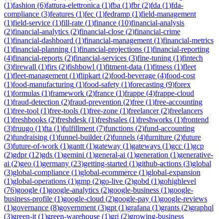
(
1
)
fashion
(
6
)
fattura-elettronica
(
1
)
fba
(
1
)
fbr
(
2
)
fda
(
1
)
fda-
compliance
(
3
)
features
(
1
)
fec
(
1
)
fedramp
(
1
)
field-management
(
1
)
field-service
(
1
)
fill-rate
(
1
)
finance
(
10
)
financial-analysis
(
2
)
financial-analytics
(
2
)
financial-close
(
2
)
financial-crime
(
1
)
financial-dashboard
(
1
)
financial-management
(
1
)
financial-metrics
(
1
)
financial-planning
(
1
)
financial-projections
(
1
)
financial-reporting
(
4
)
financial-reports
(
2
)
financial-services
(
3
)
fine-tuning
(
1
)
fintech
(
3
)
firewall
(
1
)
firs
(
2
)
fishbowl
(
1
)
fitment-data
(
1
)
fitness
(
1
)
fleet
(
1
)
fleet-management
(
1
)
flipkart
(
2
)
food-beverage
(
4
)
food-cost
(
1
)
food-manufacturing
(
1
)
food-safety
(
1
)
forecasting
(
9
)
forex
(
1
)
formulas
(
1
)
framework
(
2
)
france
(
1
)
frappe
(
4
)
frappe-cloud
(
1
)
fraud-detection
(
2
)
fraud-prevention
(
2
)
free
(
1
)
free-accounting
(
1
)
free-tool
(
1
)
free-tools
(
1
)
free-zone
(
1
)
freelancer
(
2
)
freelancers
(
1
)
freshbooks
(
2
)
freshdesk
(
1
)
freshsales
(
1
)
freshworks
(
1
)
frontend
(
3
)
fruugo
(
1
)
fta
(
1
)
fulfillment
(
7
)
functions
(
2
)
fund-accounting
(
2
)
fundraising
(
1
)
funnel-builder
(
2
)
funnels
(
4
)
furniture
(
2
)
future
(
3
)
future-of-work
(
1
)
gantt
(
1
)
gateway
(
1
)
gateways
(
1
)
gcc
(
1
)
gcp
(
2
)
gdpr
(
12
)
gds
(
1
)
gemini
(
1
)
general-ai
(
1
)
generation
(
1
)
generative-
ai
(
2
)
geo
(
1
)
germany
(
23
)
getting-started
(
1
)
github-actions
(
3
)
global
(
3
)
global-compliance
(
1
)
global-ecommerce
(
1
)
global-expansion
(
1
)
global-operations
(
1
)
gmp
(
2
)
go-live
(
2
)
gobd
(
1
)
gohighlevel
(
76
)
google
(
1
)
google-analytics
(
2
)
google-business
(
1
)
google-
business-profile
(
1
)
google-cloud
(
2
)
google-pay
(
1
)
google-reviews
(
1
)
governance
(
8
)
government
(
3
)
gpt
(
1
)
grafana
(
1
)
grants
(
2
)
graphql
(
3
)
green-it
(
1
)
green-warehouse
(
1
)
gri
(
2
)
growing-business