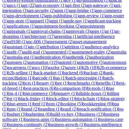
(
1
)
answer-engine-optimization
(
1
)
aov
(
1
)
ap-automation
(
1
)
apache
(
1
)
apcs
(
1
)
api
(
22
)
api-economy
(
1
)
api-first
(
2
)
api-gateway
(
1
)
api-
integration
(
3
)
api-security
(
2
)
apm
(
1
)
app-bridge
(
1
)
app-commerce
(
1
)
app-development
(
2
)
app-publishing
(
1
)
app-review
(
1
)
app-router
(
1
)
app-store
(
1
)
apparel
(
3
)
appi
(
1
)
apple-pay
(
1
)
applicant-tracking
(
1
)
applications
(
1
)
appointment-booking
(
2
)
appointments
(
1
)
appraisals
(
1
)
approval-chains
(
1
)
approvals
(
3
)
apps
(
1
)
ar
(
1
)
ar-
shopping
(
1
)
architecture
(
17
)
argentina
(
1
)
artificial-intelligence
(
2
)
as9100
(
1
)
asc-606
(
3
)
assessment
(
2
)
asset-management
(
4
)
assistant
(
1
)
ato
(
1
)
attribution
(
1
)
attrition
(
1
)
audience-analytics
(
1
)
audit
(
7
)
audit-trail
(
1
)
augmented
(
1
)
augmented-reality
(
2
)
australia
(
2
)
australia-gst
(
1
)
authentication
(
6
)
authentik
(
2
)
authorization
(
3
)
autogen
(
2
)
automation
(
119
)
automl
(
1
)
automotive
(
5
)
autonomous
(
2
)
awareness
(
1
)
aws
(
10
)
axelor
(
2
)
azure
(
4
)
b2b
(
18
)
b2b-ecommerce
(
1
)
b2b-selling
(
1
)
back-market
(
1
)
backend
(
6
)
backup
(
2
)
bank-
reconciliation
(
1
)
barcode
(
1
)
bas
(
1
)
batch-processing
(
1
)
batch-
tracking
(
2
)
bcrs
(
1
)
beauty
(
1
)
bee
(
1
)
benchmarks
(
1
)
benefits
(
1
)
best-
of-breed
(
1
)
best-practices
(
6
)
bi-comparison
(
8
)
bi-tools
(
1
)
bias
(
1
)
big-4
(
1
)
bigcommerce
(
3
)
bigquery
(
1
)
billable-hours
(
1
)
billing
(
7
)
bir
(
1
)
black-friday
(
1
)
block-editor
(
1
)
blockchain
(
1
)
blog-strategy
(
1
)
blue-green
(
1
)
bmf
(
1
)
bom
(
2
)
booking
(
5
)
bookkeeping
(
9
)
bpa
(
1
)
bpm
(
1
)
brand
(
2
)
branding
(
1
)
brazil
(
2
)
breach-notification
(
1
)
bss
(
1
)
budget
(
3
)
budgeting
(
6
)
build-vs-buy
(
3
)
business
(
13
)
business
software
(
1
)
business-apps
(
1
)
business-automation
(
1
)
business-case
(
2
)
business-continuity
(
2
)
business-growth
(
1
)
business-intelligence