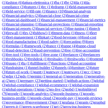
(
1
)
fashion
(
6
)
fattura-elettronica
(
1
)
fba
(
1
)
fbr
(
2
)
fda
(
1
)
fda-
compliance
(
3
)
features
(
1
)
fec
(
1
)
fedramp
(
1
)
field-management
(
1
)
field-service
(
1
)
fill-rate
(
1
)
finance
(
10
)
financial-analysis
(
2
)
financial-analytics
(
2
)
financial-close
(
2
)
financial-crime
(
1
)
financial-dashboard
(
1
)
financial-management
(
1
)
financial-metrics
(
1
)
financial-planning
(
1
)
financial-projections
(
1
)
financial-reporting
(
4
)
financial-reports
(
2
)
financial-services
(
3
)
fine-tuning
(
1
)
fintech
(
3
)
firewall
(
1
)
firs
(
2
)
fishbowl
(
1
)
fitment-data
(
1
)
fitness
(
1
)
fleet
(
1
)
fleet-management
(
1
)
flipkart
(
2
)
food-beverage
(
4
)
food-cost
(
1
)
food-manufacturing
(
1
)
food-safety
(
1
)
forecasting
(
9
)
forex
(
1
)
formulas
(
1
)
framework
(
2
)
france
(
1
)
frappe
(
4
)
frappe-cloud
(
1
)
fraud-detection
(
2
)
fraud-prevention
(
2
)
free
(
1
)
free-accounting
(
1
)
free-tool
(
1
)
free-tools
(
1
)
free-zone
(
1
)
freelancer
(
2
)
freelancers
(
1
)
freshbooks
(
2
)
freshdesk
(
1
)
freshsales
(
1
)
freshworks
(
1
)
frontend
(
3
)
fruugo
(
1
)
fta
(
1
)
fulfillment
(
7
)
functions
(
2
)
fund-accounting
(
2
)
fundraising
(
1
)
funnel-builder
(
2
)
funnels
(
4
)
furniture
(
2
)
future
(
3
)
future-of-work
(
1
)
gantt
(
1
)
gateway
(
1
)
gateways
(
1
)
gcc
(
1
)
gcp
(
2
)
gdpr
(
12
)
gds
(
1
)
gemini
(
1
)
general-ai
(
1
)
generation
(
1
)
generative-
ai
(
2
)
geo
(
1
)
germany
(
23
)
getting-started
(
1
)
github-actions
(
3
)
global
(
3
)
global-compliance
(
1
)
global-ecommerce
(
1
)
global-expansion
(
1
)
global-operations
(
1
)
gmp
(
2
)
go-live
(
2
)
gobd
(
1
)
gohighlevel
(
76
)
google
(
1
)
google-analytics
(
2
)
google-business
(
1
)
google-
business-profile
(
1
)
google-cloud
(
2
)
google-pay
(
1
)
google-reviews
(
1
)
governance
(
8
)
government
(
3
)
gpt
(
1
)
grafana
(
1
)
grants
(
2
)
graphql
(
3
)
green-it
(
1
)
green-warehouse
(
1
)
gri
(
2
)
growing-business