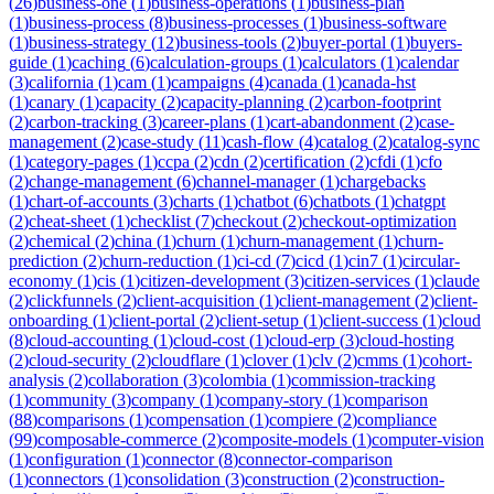
(
26
)
business-one
(
1
)
business-operations
(
1
)
business-plan
(
1
)
business-process
(
8
)
business-processes
(
1
)
business-software
(
1
)
business-strategy
(
12
)
business-tools
(
2
)
buyer-portal
(
1
)
buyers-
guide
(
1
)
caching
(
6
)
calculation-groups
(
1
)
calculators
(
1
)
calendar
(
3
)
california
(
1
)
cam
(
1
)
campaigns
(
4
)
canada
(
1
)
canada-hst
(
1
)
canary
(
1
)
capacity
(
2
)
capacity-planning
(
2
)
carbon-footprint
(
2
)
carbon-tracking
(
3
)
career-plans
(
1
)
cart-abandonment
(
2
)
case-
management
(
2
)
case-study
(
11
)
cash-flow
(
4
)
catalog
(
2
)
catalog-sync
(
1
)
category-pages
(
1
)
ccpa
(
2
)
cdn
(
2
)
certification
(
2
)
cfdi
(
1
)
cfo
(
2
)
change-management
(
6
)
channel-manager
(
1
)
chargebacks
(
1
)
chart-of-accounts
(
3
)
charts
(
1
)
chatbot
(
6
)
chatbots
(
1
)
chatgpt
(
2
)
cheat-sheet
(
1
)
checklist
(
7
)
checkout
(
2
)
checkout-optimization
(
2
)
chemical
(
2
)
china
(
1
)
churn
(
1
)
churn-management
(
1
)
churn-
prediction
(
2
)
churn-reduction
(
1
)
ci-cd
(
7
)
cicd
(
1
)
cin7
(
1
)
circular-
economy
(
1
)
cis
(
1
)
citizen-development
(
3
)
citizen-services
(
1
)
claude
(
2
)
clickfunnels
(
2
)
client-acquisition
(
1
)
client-management
(
2
)
client-
onboarding
(
1
)
client-portal
(
2
)
client-setup
(
1
)
client-success
(
1
)
cloud
(
8
)
cloud-accounting
(
1
)
cloud-cost
(
1
)
cloud-erp
(
3
)
cloud-hosting
(
2
)
cloud-security
(
2
)
cloudflare
(
1
)
clover
(
1
)
clv
(
2
)
cmms
(
1
)
cohort-
analysis
(
2
)
collaboration
(
3
)
colombia
(
1
)
commission-tracking
(
1
)
community
(
3
)
company
(
1
)
company-story
(
1
)
comparison
(
88
)
comparisons
(
1
)
compensation
(
1
)
compiere
(
2
)
compliance
(
99
)
composable-commerce
(
2
)
composite-models
(
1
)
computer-vision
(
1
)
configuration
(
1
)
connector
(
8
)
connector-comparison
(
1
)
connectors
(
1
)
consolidation
(
3
)
construction
(
2
)
construction-