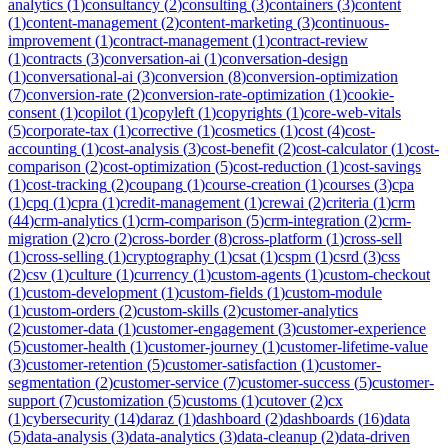
analytics
(
1
)
consultancy
(
2
)
consulting
(
3
)
containers
(
3
)
content
(
1
)
content-management
(
2
)
content-marketing
(
3
)
continuous-
improvement
(
1
)
contract-management
(
1
)
contract-review
(
1
)
contracts
(
3
)
conversation-ai
(
1
)
conversation-design
(
1
)
conversational-ai
(
3
)
conversion
(
8
)
conversion-optimization
(
7
)
conversion-rate
(
2
)
conversion-rate-optimization
(
1
)
cookie-
consent
(
1
)
copilot
(
1
)
copyleft
(
1
)
copyrights
(
1
)
core-web-vitals
(
5
)
corporate-tax
(
1
)
corrective
(
1
)
cosmetics
(
1
)
cost
(
4
)
cost-
accounting
(
1
)
cost-analysis
(
3
)
cost-benefit
(
2
)
cost-calculator
(
1
)
cost-
comparison
(
2
)
cost-optimization
(
5
)
cost-reduction
(
1
)
cost-savings
(
1
)
cost-tracking
(
2
)
coupang
(
1
)
course-creation
(
1
)
courses
(
3
)
cpa
(
1
)
cpq
(
1
)
cpra
(
1
)
credit-management
(
1
)
crewai
(
2
)
criteria
(
1
)
crm
(
44
)
crm-analytics
(
1
)
crm-comparison
(
5
)
crm-integration
(
2
)
crm-
migration
(
2
)
cro
(
2
)
cross-border
(
8
)
cross-platform
(
1
)
cross-sell
(
1
)
cross-selling
(
1
)
cryptography
(
1
)
csat
(
1
)
cspm
(
1
)
csrd
(
3
)
css
(
2
)
csv
(
1
)
culture
(
1
)
currency
(
1
)
custom-agents
(
1
)
custom-checkout
(
1
)
custom-development
(
1
)
custom-fields
(
1
)
custom-module
(
1
)
custom-orders
(
2
)
custom-skills
(
2
)
customer-analytics
(
2
)
customer-data
(
1
)
customer-engagement
(
3
)
customer-experience
(
5
)
customer-health
(
1
)
customer-journey
(
1
)
customer-lifetime-value
(
3
)
customer-retention
(
5
)
customer-satisfaction
(
1
)
customer-
segmentation
(
2
)
customer-service
(
7
)
customer-success
(
5
)
customer-
support
(
7
)
customization
(
5
)
customs
(
1
)
cutover
(
2
)
cx
(
1
)
cybersecurity
(
14
)
daraz
(
1
)
dashboard
(
2
)
dashboards
(
16
)
data
(
5
)
data-analysis
(
3
)
data-analytics
(
3
)
data-cleanup
(
2
)
data-driven