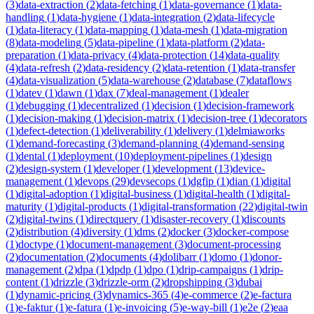
(
3
)
data-extraction
(
2
)
data-fetching
(
1
)
data-governance
(
1
)
data-
handling
(
1
)
data-hygiene
(
1
)
data-integration
(
2
)
data-lifecycle
(
1
)
data-literacy
(
1
)
data-mapping
(
1
)
data-mesh
(
1
)
data-migration
(
8
)
data-modeling
(
5
)
data-pipeline
(
1
)
data-platform
(
2
)
data-
preparation
(
1
)
data-privacy
(
4
)
data-protection
(
14
)
data-quality
(
4
)
data-refresh
(
2
)
data-residency
(
2
)
data-retention
(
1
)
data-transfer
(
4
)
data-visualization
(
5
)
data-warehouse
(
2
)
database
(
7
)
dataflows
(
1
)
datev
(
1
)
dawn
(
1
)
dax
(
7
)
deal-management
(
1
)
dealer
(
1
)
debugging
(
1
)
decentralized
(
1
)
decision
(
1
)
decision-framework
(
1
)
decision-making
(
1
)
decision-matrix
(
1
)
decision-tree
(
1
)
decorators
(
1
)
defect-detection
(
1
)
deliverability
(
1
)
delivery
(
1
)
delmiaworks
(
1
)
demand-forecasting
(
3
)
demand-planning
(
4
)
demand-sensing
(
1
)
dental
(
1
)
deployment
(
10
)
deployment-pipelines
(
1
)
design
(
2
)
design-system
(
1
)
developer
(
1
)
development
(
13
)
device-
management
(
1
)
devops
(
29
)
devsecops
(
1
)
dgfip
(
1
)
dian
(
1
)
digital
(
1
)
digital-adoption
(
1
)
digital-business
(
1
)
digital-health
(
1
)
digital-
maturity
(
1
)
digital-products
(
1
)
digital-transformation
(
22
)
digital-twin
(
2
)
digital-twins
(
1
)
directquery
(
1
)
disaster-recovery
(
1
)
discounts
(
2
)
distribution
(
4
)
diversity
(
1
)
dms
(
2
)
docker
(
3
)
docker-compose
(
1
)
doctype
(
1
)
document-management
(
3
)
document-processing
(
2
)
documentation
(
2
)
documents
(
4
)
dolibarr
(
1
)
domo
(
1
)
donor-
management
(
2
)
dpa
(
1
)
dpdp
(
1
)
dpo
(
1
)
drip-campaigns
(
1
)
drip-
content
(
1
)
drizzle
(
3
)
drizzle-orm
(
2
)
dropshipping
(
3
)
dubai
(
1
)
dynamic-pricing
(
3
)
dynamics-365
(
4
)
e-commerce
(
2
)
e-factura
(
1
)
e-faktur
(
1
)
e-fatura
(
1
)
e-invoicing
(
5
)
e-way-bill
(
1
)
e2e
(
2
)
eaa