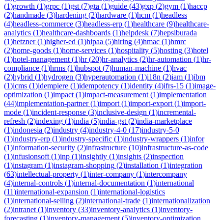
(
1
)
growth
(
1
)
grpc
(
1
)
gst
(
7
)
gta
(
1
)
guide
(
43
)
gxp
(
2
)
gym
(
1
)
haccp
(
2
)
handmade
(
3
)
hardening
(
2
)
hardware
(
1
)
hcm
(
1
)
headless
(
4
)
headless-commerce
(
3
)
headless-erp
(
1
)
healthcare
(
9
)
healthcare-
analytics
(
1
)
healthcare-dashboards
(
1
)
helpdesk
(
7
)
hepsiburada
(
1
)
hetzner
(
1
)
higher-ed
(
1
)
hipaa
(
5
)
hiring
(
4
)
hmac
(
1
)
hmrc
(
2
)
home-goods
(
1
)
home-services
(
1
)
hospitality
(
5
)
hosting
(
3
)
hotel
(
1
)
hotel-management
(
1
)
hr
(
20
)
hr-analytics
(
2
)
hr-automation
(
1
)
hr-
compliance
(
1
)
hrms
(
1
)
hubspot
(
7
)
human-machine
(
1
)
hvac
(
2
)
hybrid
(
1
)
hydrogen
(
3
)
hyperautomation
(
1
)
i18n
(
2
)
iam
(
1
)
ibm
(
1
)
icms
(
1
)
idempiere
(
1
)
idempotency
(
1
)
identity
(
4
)
ifrs-15
(
1
)
image-
optimization
(
1
)
impact
(
1
)
impact-measurement
(
1
)
implementation
(
44
)
implementation-partner
(
1
)
import
(
1
)
import-export
(
1
)
import-
mode
(
1
)
incident-response
(
3
)
inclusive-design
(
1
)
incremental-
refresh
(
2
)
indexing
(
1
)
india
(
5
)
india-gst
(
2
)
india-marketplace
(
1
)
indonesia
(
2
)
industry
(
4
)
industry-4-0
(
17
)
industry-5-0
(
1
)
industry-erp
(
1
)
industry-specific
(
1
)
industry-wrappers
(
1
)
infor
(
1
)
information-security
(
2
)
infrastructure
(
10
)
infrastructure-as-code
(
1
)
infusionsoft
(
1
)
inp
(
1
)
insightly
(
1
)
insights
(
2
)
inspection
(
1
)
instagram
(
1
)
instagram-shopping
(
2
)
installation
(
1
)
integration
(
63
)
intellectual-property
(
1
)
inter-company
(
1
)
intercompany
(
4
)
internal-controls
(
1
)
internal-documentation
(
1
)
international
(
11
)
international-expansion
(
1
)
international-logistics
(
1
)
international-selling
(
2
)
international-trade
(
1
)
internationalization
(
2
)
intranet
(
1
)
inventory
(
33
)
inventory-analytics
(
1
)
inventory-
forecasting
(
1
)
inventory-management
(
5
)
inventory-optimization