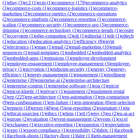
(
1
)
ebay
(
3
)
ec2
(
1
)
ecm
(
1
)
ecommerce
(
178
)
ecommerce-analytics
(
3
)
ecommerce-costs
(
1
)
ecommerce-logistics
(
1
)
ecommerce-
marketing
(
2
)
ecommerce-metrics
(
2
)
ecommerce-operations
(
2
)
ecommerce-platform
(
2
)
ecommerce-reporting
(
1
)
ecommerce-
scaling
(
1
)
ecommerce-security
(
1
)
ecommerce-seo
(
3
)
ecommerce-
shipping
(
1
)
ecommerce-technology
(
1
)
ecommerce-trends
(
1
)
ecosire
(
7
)
ecosystem
(
1
)
edge-computing
(
2
)
edi
(
1
)
editorial
(
1
)
edr
(
1
)
edtech
(
1
)
education
(
4
)
education-analytics
(
1
)
efficiency
(
8
)
egypt
(
2
)
electronics
(
1
)
emag
(
1
)
email
(
2
)
email-marketing
(
10
)
email-
sequences
(
1
)
email-templates
(
1
)
embedded
(
2
)
embedded-analytics
(
5
)
embedded-apps
(
1
)
emissions
(
1
)
employee-development
(
1
)
employee-engagement
(
1
)
employee-management
(
3
)
employee-
privacy
(
1
)
encryption
(
1
)
endpoint-security
(
1
)
energy
(
3
)
energy-
efficiency
(
1
)
energy-management
(
1
)
engagement
(
1
)
enrollment
(
2
)
enterprise
(
39
)
enterprise-ai
(
2
)
enterprise-architecture
(
1
)
enterprise-content
(
1
)
enterprise-software
(
1
)
eoq
(
1
)
epicor
(
2
)
epicor-kinetic
(
1
)
eprivacy
(
1
)
equipment
(
2
)
equipment-rental
(
2
)
erp
(
225
)
erp-architecture
(
1
)
erp-automation
(
1
)
erp-comparison
(
9
)
erp-configuration
(
1
)
erp-failure
(
1
)
erp-integration
(
8
)
erp-selection
(
2
)
erpnext
(
18
)
errors
(
40
)
esg
(
5
)
esg-reporting
(
2
)
esignature
(
1
)
eta
(
2
)
ethical-sourcing
(
1
)
ethics
(
1
)
etims
(
1
)
etl
(
5
)
etsy
(
3
)
eu
(
2
)
eu-ai-act
(
1
)
europe
(
2
)
evaluation
(
3
)
event-management
(
2
)
events
(
1
)
excel
(
3
)
exchanges
(
1
)
executive-reporting
(
1
)
expansion
(
1
)
expectations
(
1
)
expo
(
1
)
export-compliance
(
1
)
extensibility
(
2
)
fabric
(
1
)
facebook
(
1
)
facebook-shops
(
1
)
factory-floor
(
1
)
faire
(
1
)
farm-management