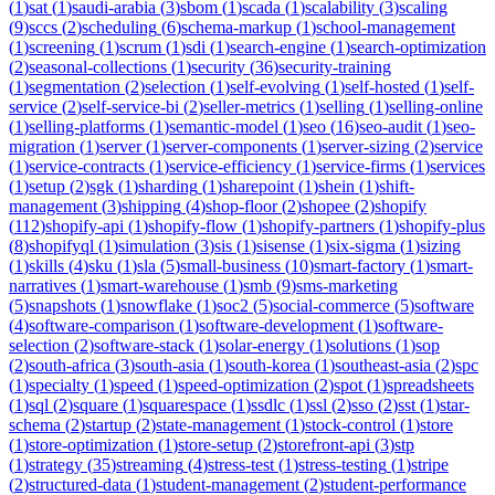
(
1
)
sat
(
1
)
saudi-arabia
(
3
)
sbom
(
1
)
scada
(
1
)
scalability
(
3
)
scaling
(
9
)
sccs
(
2
)
scheduling
(
6
)
schema-markup
(
1
)
school-management
(
1
)
screening
(
1
)
scrum
(
1
)
sdi
(
1
)
search-engine
(
1
)
search-optimization
(
2
)
seasonal-collections
(
1
)
security
(
36
)
security-training
(
1
)
segmentation
(
2
)
selection
(
1
)
self-evolving
(
1
)
self-hosted
(
1
)
self-
service
(
2
)
self-service-bi
(
2
)
seller-metrics
(
1
)
selling
(
1
)
selling-online
(
1
)
selling-platforms
(
1
)
semantic-model
(
1
)
seo
(
16
)
seo-audit
(
1
)
seo-
migration
(
1
)
server
(
1
)
server-components
(
1
)
server-sizing
(
2
)
service
(
1
)
service-contracts
(
1
)
service-efficiency
(
1
)
service-firms
(
1
)
services
(
1
)
setup
(
2
)
sgk
(
1
)
sharding
(
1
)
sharepoint
(
1
)
shein
(
1
)
shift-
management
(
3
)
shipping
(
4
)
shop-floor
(
2
)
shopee
(
2
)
shopify
(
112
)
shopify-api
(
1
)
shopify-flow
(
1
)
shopify-partners
(
1
)
shopify-plus
(
8
)
shopifyql
(
1
)
simulation
(
3
)
sis
(
1
)
sisense
(
1
)
six-sigma
(
1
)
sizing
(
1
)
skills
(
4
)
sku
(
1
)
sla
(
5
)
small-business
(
10
)
smart-factory
(
1
)
smart-
narratives
(
1
)
smart-warehouse
(
1
)
smb
(
9
)
sms-marketing
(
5
)
snapshots
(
1
)
snowflake
(
1
)
soc2
(
5
)
social-commerce
(
5
)
software
(
4
)
software-comparison
(
1
)
software-development
(
1
)
software-
selection
(
2
)
software-stack
(
1
)
solar-energy
(
1
)
solutions
(
1
)
sop
(
2
)
south-africa
(
3
)
south-asia
(
1
)
south-korea
(
1
)
southeast-asia
(
2
)
spc
(
1
)
specialty
(
1
)
speed
(
1
)
speed-optimization
(
2
)
spot
(
1
)
spreadsheets
(
1
)
sql
(
2
)
square
(
1
)
squarespace
(
1
)
ssdlc
(
1
)
ssl
(
2
)
sso
(
2
)
sst
(
1
)
star-
schema
(
2
)
startup
(
2
)
state-management
(
1
)
stock-control
(
1
)
store
(
1
)
store-optimization
(
1
)
store-setup
(
2
)
storefront-api
(
3
)
stp
(
1
)
strategy
(
35
)
streaming
(
4
)
stress-test
(
1
)
stress-testing
(
1
)
stripe
(
2
)
structured-data
(
1
)
student-management
(
2
)
student-performance