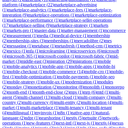
platform
(
4
)
marketplace
(
22
)
marketplace-advertising
(
1
)
marketplace-analytics
(
1
)
marketplace-fees
(
1
)
marketplace-
integration
(
9
)
marketplace-operations
(
1
)
marketplace-optimization
(
1
)
marketplace-performance
(
1
)
marketplace-seller-operations
(
17
)
marketplace-selling
(
9
)
marketplace-strategy
(
1
)
markets
(
1
)
markets-pro
(
1
)
master-data
(
1
)
matter-management
(
1
)
mcommerce
(
2
)
measurement
(
1
)
media
(
3
)
medical-device
(
1
)
membership
(
2
)
membership-sites
(
3
)
memberships
(
1
)
mercadolibre
(
2
)
mes
(
2
)
messaging
(
1
)
metabase
(
1
)
metasfresh
(
1
)
method-crm
(
1
)
metrics
(
2
)
mexico
(
1
)
mfa
(
1
)
microlearning
(
1
)
microservices
(
6
)
microsoft
(
4
)
microsoft-365
(
1
)
microsoft-copilot
(
1
)
microsoft-fabric
(
3
)
mid-
market
(
3
)
middle-east
(
3
)
migration
(
29
)
migrations
(
1
)
mobile
(
1
)
mobile-analytics
(
1
)
mobile-app
(
1
)
mobile-apps
(
1
)
mobile-bi
(
1
)
mobile-checkout
(
1
)
mobile-commerce
(
14
)
mobile-cro
(
1
)
mobile-
first
(
1
)
mobile-optimization
(
1
)
mobile-payments
(
1
)
mobile-seo
(
1
)
mobile-strategy
(
1
)
mobile-ux
(
1
)
modernization
(
1
)
modules
(
2
)
monday
(
3
)
monetization
(
2
)
monitoring
(
8
)
monolith
(
1
)
monorepo
(
2
)
month-end
(
1
)
month-end-close
(
2
)
mps
(
1
)
mrp
(
6
)
mtd
(
1
)
multi-
agent
(
5
)
multi-channel
(
13
)
multi-cloud
(
1
)
multi-company
(
3
)
multi-
country
(
2
)
multi-currency
(
6
)
multi-entity
(
2
)
multi-location
(
4
)
multi-
market
(
1
)
multi-marketplace
(
1
)
multi-tenancy
(
1
)
multi-tenant
(
4
)
multilingual
(
1
)
myinvois
(
1
)
n8n
(
1
)
native-app
(
1
)
natural-
language
(
2
)
ndpr
(
1
)
nearshoring
(
1
)
nestjs
(
5
)
netsuite
(
5
)
network-
operations
(
1
)
new-features
(
3
)
next-intl
(
1
)
next-js
(
1
)
nextjs
(
4
)
nexus