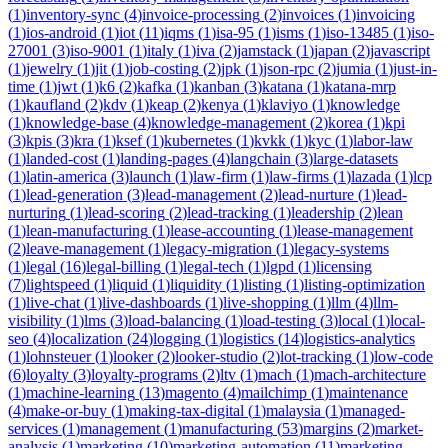
(
1
)
inventory-sync
(
4
)
invoice-processing
(
2
)
invoices
(
1
)
invoicing
(
1
)
ios-android
(
1
)
iot
(
11
)
iqms
(
1
)
isa-95
(
1
)
isms
(
1
)
iso-13485
(
1
)
iso-
27001
(
3
)
iso-9001
(
1
)
italy
(
1
)
iva
(
2
)
jamstack
(
1
)
japan
(
2
)
javascript
(
1
)
jewelry
(
1
)
jit
(
1
)
job-costing
(
2
)
jpk
(
1
)
json-rpc
(
2
)
jumia
(
1
)
just-in-
time
(
1
)
jwt
(
1
)
k6
(
2
)
kafka
(
1
)
kanban
(
3
)
katana
(
1
)
katana-mrp
(
1
)
kaufland
(
2
)
kdv
(
1
)
keap
(
2
)
kenya
(
1
)
klaviyo
(
1
)
knowledge
(
1
)
knowledge-base
(
4
)
knowledge-management
(
2
)
korea
(
1
)
kpi
(
3
)
kpis
(
3
)
kra
(
1
)
ksef
(
1
)
kubernetes
(
1
)
kvkk
(
1
)
kyc
(
1
)
labor-law
(
1
)
landed-cost
(
1
)
landing-pages
(
4
)
langchain
(
3
)
large-datasets
(
1
)
latin-america
(
3
)
launch
(
1
)
law-firm
(
1
)
law-firms
(
1
)
lazada
(
1
)
lcp
(
1
)
lead-generation
(
3
)
lead-management
(
2
)
lead-nurture
(
1
)
lead-
nurturing
(
1
)
lead-scoring
(
2
)
lead-tracking
(
1
)
leadership
(
2
)
lean
(
1
)
lean-manufacturing
(
1
)
lease-accounting
(
1
)
lease-management
(
2
)
leave-management
(
1
)
legacy-migration
(
1
)
legacy-systems
(
1
)
legal
(
16
)
legal-billing
(
1
)
legal-tech
(
1
)
lgpd
(
1
)
licensing
(
7
)
lightspeed
(
1
)
liquid
(
1
)
liquidity
(
1
)
listing
(
1
)
listing-optimization
(
1
)
live-chat
(
1
)
live-dashboards
(
1
)
live-shopping
(
1
)
llm
(
4
)
llm-
visibility
(
1
)
lms
(
3
)
load-balancing
(
1
)
load-testing
(
3
)
local
(
1
)
local-
seo
(
4
)
localization
(
24
)
logging
(
1
)
logistics
(
14
)
logistics-analytics
(
1
)
lohnsteuer
(
1
)
looker
(
2
)
looker-studio
(
2
)
lot-tracking
(
1
)
low-code
(
6
)
loyalty
(
3
)
loyalty-programs
(
2
)
ltv
(
1
)
mach
(
1
)
mach-architecture
(
1
)
machine-learning
(
13
)
magento
(
4
)
mailchimp
(
1
)
maintenance
(
4
)
make-or-buy
(
1
)
making-tax-digital
(
1
)
malaysia
(
1
)
managed-
services
(
1
)
management
(
1
)
manufacturing
(
53
)
margins
(
2
)
market-
analysis
(
1
)
marketing
(
10
)
marketing-automation
(
11
)
marketing-