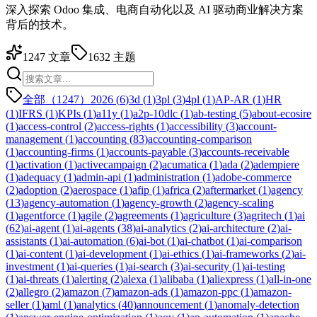
深入探索 Odoo 集成、电商自动化以及 AI 驱动商业解决方案
背后的技术。
1247
文章
1632
主题
全部（1247）
2026
(
6
)
3d
(
1
)
3pl
(
3
)
4pl
(
1
)
AP-AR
(
1
)
HR
(
1
)
IFRS
(
1
)
KPIs
(
1
)
a11y
(
1
)
a2p-10dlc
(
1
)
ab-testing
(
5
)
about-ecosire
(
1
)
access-control
(
2
)
access-rights
(
1
)
accessibility
(
3
)
account-
management
(
1
)
accounting
(
83
)
accounting-comparison
(
1
)
accounting-firms
(
1
)
accounts-payable
(
3
)
accounts-receivable
(
1
)
activation
(
1
)
activecampaign
(
2
)
acumatica
(
1
)
ada
(
2
)
adempiere
(
1
)
adequacy
(
1
)
admin-api
(
1
)
administration
(
1
)
adobe-commerce
(
2
)
adoption
(
2
)
aerospace
(
1
)
afip
(
1
)
africa
(
2
)
aftermarket
(
1
)
agency
(
13
)
agency-automation
(
1
)
agency-growth
(
2
)
agency-scaling
(
1
)
agentforce
(
1
)
agile
(
2
)
agreements
(
1
)
agriculture
(
3
)
agritech
(
1
)
ai
(
62
)
ai-agent
(
1
)
ai-agents
(
38
)
ai-analytics
(
2
)
ai-architecture
(
2
)
ai-
assistants
(
1
)
ai-automation
(
6
)
ai-bot
(
1
)
ai-chatbot
(
1
)
ai-comparison
(
1
)
ai-content
(
1
)
ai-development
(
1
)
ai-ethics
(
1
)
ai-frameworks
(
2
)
ai-
investment
(
1
)
ai-queries
(
1
)
ai-search
(
3
)
ai-security
(
1
)
ai-testing
(
1
)
ai-threats
(
1
)
alerting
(
2
)
alexa
(
1
)
alibaba
(
1
)
aliexpress
(
1
)
all-in-one
(
2
)
allegro
(
2
)
amazon
(
7
)
amazon-ads
(
1
)
amazon-ppc
(
1
)
amazon-
seller
(
1
)
aml
(
1
)
analytics
(
40
)
announcement
(
1
)
anomaly-detection