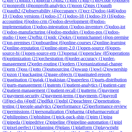
(
2
)
nfe
(
1
)
nginx
(
1
)
nigeria
(
3
)
nis2
(
1
)
nist
(
1
)
nlp
(
1
)
no-code
(
6
)
nodejs
(
1
)
nonprofit
(
4
)
nonprofit-analytics
(
1
)
noon
(
2
)
nps
(
1
)
oauth
(
1
)
oauth2
(
2
)
observability
(
4
)
occupancy
(
1
)
ocr
(
2
)
odoo
(
446
)
odoo
19
(
1
)
odoo versions
(
1
)
odoo-17
(
1
)
odoo-18
(
1
)
odoo-19
(
16
)
odoo-
accounting
(
6
)
odoo-crm
(
5
)
odoo-development
(
8
)
odoo-
implementation
(
1
)
odoo-integration
(
1
)
odoo-inventory
(
5
)
odoo-iot
(
1
)
odoo-manufacturing
(
4
)
odoo-modules
(
1
)
odoo-pos
(
1
)
odoo-
studio
(
1
)
oee
(
2
)
ofbiz
(
1
)
oidc
(
2
)
okrs
(
1
)
omnichannel
(
4
)
on-premise
(
1
)
on-premises
(
1
)
onboarding
(
6
)
online-courses
(
2
)
online-learning
(
2
)
online-reputation
(
1
)
online-store-2.0
(
1
)
open-source
(
6
)
open-
source-bi
(
1
)
open-source-erp
(
13
)
openai
(
1
)
openclaw
(
85
)
operations
(
6
)
optimization
(
21
)
orchestration
(
6
)
order-accuracy
(
1
)
order-
management
(
2
)
order-routing
(
1
)
orders
(
1
)
organizational-change
(
1
)
orm
(
3
)
oss
(
1
)
otto
(
3
)
outsourcing
(
3
)
owasp
(
1
)
owl
(
2
)
ownership
(
1
)
ozon
(
1
)
packaging
(
2
)
page-objects
(
1
)
paginated-reports
(
1
)
pagination
(
1
)
pajak
(
1
)
pakistan
(
2
)
paperless
(
1
)
parts-distribution
(
1
)
parts-management
(
1
)
patents
(
1
)
patient-analytics
(
1
)
patient-care
(
2
)
patient-management
(
1
)
patient-recall
(
1
)
patterns
(
5
)
payment
(
1
)
payment-security
(
2
)
payment-terms
(
1
)
payments
(
5
)
payroll
(
18
)
pci-dss
(
4
)
pdf
(
2
)
pdfkit
(
1
)
pdpl
(
2
)
peachtree
(
2
)
penetration-
testing
(
1
)
people-analytics
(
2
)
performance
(
25
)
performance-review
(
1
)
permissions
(
1
)
personalization
(
5
)
pharma
(
4
)
pharmaceutical
(
2
)
philippines
(
1
)
phishing
(
1
)
pick-pack-ship
(
1
)
pim
(
1
)
pipa
(
1
)
pipeda
(
1
)
pipedrive
(
2
)
pipeline
(
9
)
pipeline-automation
(
1
)
pipl
(
1
)
pixel-perfect
(
1
)
planning
(
9
)
plans
(
1
)
platform
(
3
)
playwright