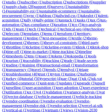
(
1
)
studio
(
3
)
subscriber
(
1
)
subscription
(
2
)
subscriptions
(
6
)
supplier
(
1
)
supply-chain
(
28
)
support
(
6
)
surveys
(
1
)
sustainability
(
14
)
sustainability-roi
(
1
)
sustainable-ecommerce
(
1
)
sustainable-
procurement
(
1
)
sync
(
1
)
tableau
(
3
)
tailwind-css
(
1
)
takealot
(
1
)
talent-
acquisition
(
2
)
tally
(
4
)
tally-prime
(
1
)
tanstack
(
1
)
tasks
(
1
)
tax
(
5
)
tax-
automation
(
2
)
tax-compliance
(
3
)
taxation
(
1
)
tco
(
5
)
tco-analysis
(
1
)
tds
(
1
)
team
(
1
)
tech
(
1
)
technical
(
1
)
technical-seo
(
4
)
technology
(
2
)
telecom
(
3
)
templates
(
3
)
temu
(
1
)
terraform
(
1
)
territory-
management
(
1
)
testing
(
7
)
text-messaging
(
1
)
textile
(
2
)
theme-
development
(
2
)
themes
(
1
)
theory-of-constraints
(
1
)
third-party
(
1
)
throttling
(
1
)
ticketing
(
1
)
ticketing-system
(
1
)
tiktok
(
1
)
tiktok-shop
(
4
)
time-off
(
1
)
time-to-market
(
1
)
time-tracking
(
2
)
timeline
(
5
)
timesheets
(
2
)
tms
(
1
)
toast
(
1
)
tokens
(
3
)
tokopedia
(
1
)
tools
(
1
)
tourism
(
1
)
traceability
(
6
)
tracking
(
2
)
trade
(
1
)
trade-secrets
(
1
)
trading
(
1
)
training
(
8
)
transactional-email
(
1
)
transformation
(
1
)
transparency
(
3
)
travel
(
3
)
trends
(
2
)
trendyol
(
1
)
triage
(
1
)
troubleshooting
(
40
)
trust
(
1
)
tryton
(
1
)
tuning
(
2
)
turborepo
(
1
)
turkey
(
4
)
tutorial
(
50
)
typescript
(
4
)
uae
(
3
)
uat
(
1
)
uk
(
2
)
uk-vat
(
1
)
unified-commerce
(
1
)
unit-tests
(
1
)
updates
(
1
)
upgrade
(
3
)
upsell
(
1
)
upselling
(
1
)
user-acquisition
(
1
)
user-adoption
(
2
)
user-experience
(
3
)
utilization
(
1
)
ux
(
1
)
v4
(
1
)
validation
(
1
)
variance-analysis
(
1
)
vat
(
16
)
vector-database
(
1
)
vehicle-management
(
1
)
vehicle-tracking
(
1
)
vendor-coordination
(
1
)
vendor-evaluation
(
1
)
vendor-
management
(
4
)
vendor-risk
(
1
)
vendor-selection
(
2
)
vercel-ai-sdk
(
1
)
vertical-ai
(
1
)
vertipaq
(
1
)
vietnam
(
1
)
views
(
1
)
vision-2030