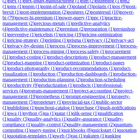
(
2
)
plex
(
1
)
plex-smart-manufacturing
(
1
)
plm
(
2
)
plumbing
(
1
)
pm2
(
1
)
pms
(
1
)
pnpm
(
1
)
point-of-sale
(
3
)
poland
(
3
)
polaris
(
1
)
pos
(
9
)
post-
brexit
(
1
)
post-implementation
(
2
)
postgres
(
2
)
postgresql
(
10
)
power-
bi
(
79
)
power-bi-premium
(
1
)
power-query
(
1
)
ppc
(
1
)
practice-
management
(
2
)
precious-metals
(
1
)
predictive-analytics
(
4
)
predictive-maintenance
(
2
)
premium
(
2
)
preparation
(
1
)
prestashop
(
1
)
preventive
(
1
)
pricelists
(
1
)
pricing
(
19
)
pricing-optimization
(
1
)
pricing-strategy
(
3
)
printing
(
1
)
prisma
(
1
)
privacy
(
12
)
privacy-act
(
1
)
privacy-by-design
(
1
)
process
(
2
)
process-improvement
(
1
)
process-
management
(
1
)
process-mining
(
1
)
process-safety
(
1
)
procurement
(
11
)
product-costing
(
1
)
product-descriptions
(
1
)
product-management
(
2
)
product-mapping
(
1
)
product-optimization
(
1
)
product-pages
(
1
)
product-photography
(
1
)
product-recommendations
(
1
)
product-
visualization
(
1
)
production
(
7
)
production-dashboards
(
1
)
production-
management
(
1
)
production-planning
(
2
)
production-scheduling
(
1
)
productivity
(
9
)
productization
(
1
)
products
(
1
)
professional-
services
(
4
)
program-management
(
1
)
project-accounting
(
2
)
project-
management
(
19
)
prometheus
(
1
)
prompt-engineering
(
1
)
property-
management
(
5
)
proprietary
(
1
)
provincial-tax
(
1
)
public-sector
(
1
)
publishing
(
1
)
punchout-catalog
(
1
)
purchase
(
3
)
push-notifications
(
1
)
pwa
(
1
)
python
(
5
)
qa
(
1
)
qatar
(
1
)
qlik-sense
(
1
)
qualification
(
1
)
quality
(
3
)
quality-analytics
(
1
)
quality-assurance
(
1
)
quality-
compliance
(
1
)
quality-control
(
2
)
quality-management
(
2
)
quantum-
computing
(
1
)
query-tuning
(
1
)
quickbooks
(
8
)
quickstart
(
1
)
quotation
(
1
)
quotation-templates
(
1
)
qweb
(
3
)
rag
(
1
)
rakuten
(
1
)
ranking