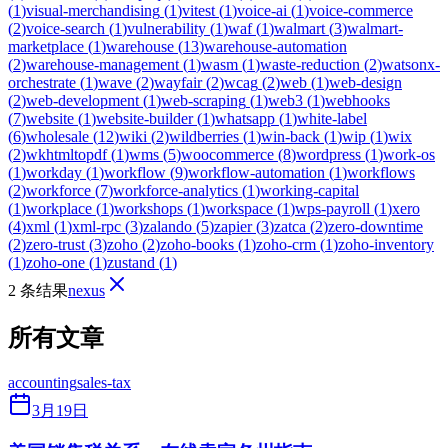
(
1
)
visual-merchandising
(
1
)
vitest
(
1
)
voice-ai
(
1
)
voice-commerce
(
2
)
voice-search
(
1
)
vulnerability
(
1
)
waf
(
1
)
walmart
(
3
)
walmart-
marketplace
(
1
)
warehouse
(
13
)
warehouse-automation
(
2
)
warehouse-management
(
1
)
wasm
(
1
)
waste-reduction
(
2
)
watsonx-
orchestrate
(
1
)
wave
(
2
)
wayfair
(
2
)
wcag
(
2
)
web
(
1
)
web-design
(
2
)
web-development
(
1
)
web-scraping
(
1
)
web3
(
1
)
webhooks
(
7
)
website
(
1
)
website-builder
(
1
)
whatsapp
(
1
)
white-label
(
6
)
wholesale
(
12
)
wiki
(
2
)
wildberries
(
1
)
win-back
(
1
)
wip
(
1
)
wix
(
2
)
wkhtmltopdf
(
1
)
wms
(
5
)
woocommerce
(
8
)
wordpress
(
1
)
work-os
(
1
)
workday
(
1
)
workflow
(
9
)
workflow-automation
(
1
)
workflows
(
2
)
workforce
(
7
)
workforce-analytics
(
1
)
working-capital
(
1
)
workplace
(
1
)
workshops
(
1
)
workspace
(
1
)
wps-payroll
(
1
)
xero
(
4
)
xml
(
1
)
xml-rpc
(
3
)
zalando
(
5
)
zapier
(
3
)
zatca
(
2
)
zero-downtime
(
2
)
zero-trust
(
3
)
zoho
(
2
)
zoho-books
(
1
)
zoho-crm
(
1
)
zoho-inventory
(
1
)
zoho-one
(
1
)
zustand
(
1
)
2 条结果
nexus
所有文章
accounting
sales-tax
3月19日