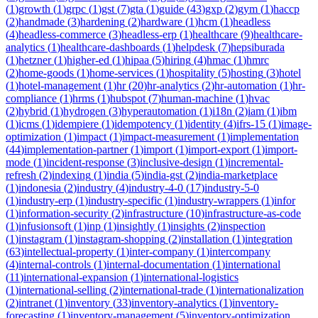
(
1
)
growth
(
1
)
grpc
(
1
)
gst
(
7
)
gta
(
1
)
guide
(
43
)
gxp
(
2
)
gym
(
1
)
haccp
(
2
)
handmade
(
3
)
hardening
(
2
)
hardware
(
1
)
hcm
(
1
)
headless
(
4
)
headless-commerce
(
3
)
headless-erp
(
1
)
healthcare
(
9
)
healthcare-
analytics
(
1
)
healthcare-dashboards
(
1
)
helpdesk
(
7
)
hepsiburada
(
1
)
hetzner
(
1
)
higher-ed
(
1
)
hipaa
(
5
)
hiring
(
4
)
hmac
(
1
)
hmrc
(
2
)
home-goods
(
1
)
home-services
(
1
)
hospitality
(
5
)
hosting
(
3
)
hotel
(
1
)
hotel-management
(
1
)
hr
(
20
)
hr-analytics
(
2
)
hr-automation
(
1
)
hr-
compliance
(
1
)
hrms
(
1
)
hubspot
(
7
)
human-machine
(
1
)
hvac
(
2
)
hybrid
(
1
)
hydrogen
(
3
)
hyperautomation
(
1
)
i18n
(
2
)
iam
(
1
)
ibm
(
1
)
icms
(
1
)
idempiere
(
1
)
idempotency
(
1
)
identity
(
4
)
ifrs-15
(
1
)
image-
optimization
(
1
)
impact
(
1
)
impact-measurement
(
1
)
implementation
(
44
)
implementation-partner
(
1
)
import
(
1
)
import-export
(
1
)
import-
mode
(
1
)
incident-response
(
3
)
inclusive-design
(
1
)
incremental-
refresh
(
2
)
indexing
(
1
)
india
(
5
)
india-gst
(
2
)
india-marketplace
(
1
)
indonesia
(
2
)
industry
(
4
)
industry-4-0
(
17
)
industry-5-0
(
1
)
industry-erp
(
1
)
industry-specific
(
1
)
industry-wrappers
(
1
)
infor
(
1
)
information-security
(
2
)
infrastructure
(
10
)
infrastructure-as-code
(
1
)
infusionsoft
(
1
)
inp
(
1
)
insightly
(
1
)
insights
(
2
)
inspection
(
1
)
instagram
(
1
)
instagram-shopping
(
2
)
installation
(
1
)
integration
(
63
)
intellectual-property
(
1
)
inter-company
(
1
)
intercompany
(
4
)
internal-controls
(
1
)
internal-documentation
(
1
)
international
(
11
)
international-expansion
(
1
)
international-logistics
(
1
)
international-selling
(
2
)
international-trade
(
1
)
internationalization
(
2
)
intranet
(
1
)
inventory
(
33
)
inventory-analytics
(
1
)
inventory-
forecasting
(
1
)
inventory-management
(
5
)
inventory-optimization