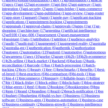
(
1
)
answer-engine-optimization
(
1
)
aov
(
1
)
ap-automation
(
1
)
apache
(
1
)
apcs
(
1
)
api
(
22
)
api-economy
(
1
)
api-first
(
2
)
api-gateway
(
1
)
api-
integration
(
3
)
api-security
(
2
)
apm
(
1
)
app-bridge
(
1
)
app-commerce
(
1
)
app-development
(
2
)
app-publishing
(
1
)
app-review
(
1
)
app-router
(
1
)
app-store
(
1
)
apparel
(
3
)
appi
(
1
)
apple-pay
(
1
)
applicant-tracking
(
1
)
applications
(
1
)
appointment-booking
(
2
)
appointments
(
1
)
appraisals
(
1
)
approval-chains
(
1
)
approvals
(
3
)
apps
(
1
)
ar
(
1
)
ar-
shopping
(
1
)
architecture
(
17
)
argentina
(
1
)
artificial-intelligence
(
2
)
as9100
(
1
)
asc-606
(
3
)
assessment
(
2
)
asset-management
(
4
)
assistant
(
1
)
ato
(
1
)
attribution
(
1
)
attrition
(
1
)
audience-analytics
(
1
)
audit
(
7
)
audit-trail
(
1
)
augmented
(
1
)
augmented-reality
(
2
)
australia
(
2
)
australia-gst
(
1
)
authentication
(
6
)
authentik
(
2
)
authorization
(
3
)
autogen
(
2
)
automation
(
119
)
automl
(
1
)
automotive
(
5
)
autonomous
(
2
)
awareness
(
1
)
aws
(
10
)
axelor
(
2
)
azure
(
4
)
b2b
(
18
)
b2b-ecommerce
(
1
)
b2b-selling
(
1
)
back-market
(
1
)
backend
(
6
)
backup
(
2
)
bank-
reconciliation
(
1
)
barcode
(
1
)
bas
(
1
)
batch-processing
(
1
)
batch-
tracking
(
2
)
bcrs
(
1
)
beauty
(
1
)
bee
(
1
)
benchmarks
(
1
)
benefits
(
1
)
best-
of-breed
(
1
)
best-practices
(
6
)
bi-comparison
(
8
)
bi-tools
(
1
)
bias
(
1
)
big-4
(
1
)
bigcommerce
(
3
)
bigquery
(
1
)
billable-hours
(
1
)
billing
(
7
)
bir
(
1
)
black-friday
(
1
)
block-editor
(
1
)
blockchain
(
1
)
blog-strategy
(
1
)
blue-green
(
1
)
bmf
(
1
)
bom
(
2
)
booking
(
5
)
bookkeeping
(
9
)
bpa
(
1
)
bpm
(
1
)
brand
(
2
)
branding
(
1
)
brazil
(
2
)
breach-notification
(
1
)
bss
(
1
)
budget
(
3
)
budgeting
(
6
)
build-vs-buy
(
3
)
business
(
13
)
business
software
(
1
)
business-apps
(
1
)
business-automation
(
1
)
business-case
(
2
)
business-continuity
(
2
)
business-growth
(
1
)
business-intelligence