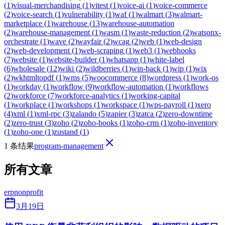
(
1
)
visual-merchandising
(
1
)
vitest
(
1
)
voice-ai
(
1
)
voice-commerce
(
2
)
voice-search
(
1
)
vulnerability
(
1
)
waf
(
1
)
walmart
(
3
)
walmart-
marketplace
(
1
)
warehouse
(
13
)
warehouse-automation
(
2
)
warehouse-management
(
1
)
wasm
(
1
)
waste-reduction
(
2
)
watsonx-
orchestrate
(
1
)
wave
(
2
)
wayfair
(
2
)
wcag
(
2
)
web
(
1
)
web-design
(
2
)
web-development
(
1
)
web-scraping
(
1
)
web3
(
1
)
webhooks
(
7
)
website
(
1
)
website-builder
(
1
)
whatsapp
(
1
)
white-label
(
6
)
wholesale
(
12
)
wiki
(
2
)
wildberries
(
1
)
win-back
(
1
)
wip
(
1
)
wix
(
2
)
wkhtmltopdf
(
1
)
wms
(
5
)
woocommerce
(
8
)
wordpress
(
1
)
work-os
(
1
)
workday
(
1
)
workflow
(
9
)
workflow-automation
(
1
)
workflows
(
2
)
workforce
(
7
)
workforce-analytics
(
1
)
working-capital
(
1
)
workplace
(
1
)
workshops
(
1
)
workspace
(
1
)
wps-payroll
(
1
)
xero
(
4
)
xml
(
1
)
xml-rpc
(
3
)
zalando
(
5
)
zapier
(
3
)
zatca
(
2
)
zero-downtime
(
2
)
zero-trust
(
3
)
zoho
(
2
)
zoho-books
(
1
)
zoho-crm
(
1
)
zoho-inventory
(
1
)
zoho-one
(
1
)
zustand
(
1
)
1 条结果
program-management
所有文章
erp
nonprofit
3月19日