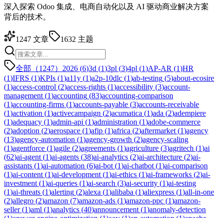
深入探索 Odoo 集成、电商自动化以及 AI 驱动商业解决方案
背后的技术。
1247
文章
1632
主题
全部（1247）
2026
(
6
)
3d
(
1
)
3pl
(
3
)
4pl
(
1
)
AP-AR
(
1
)
HR
(
1
)
IFRS
(
1
)
KPIs
(
1
)
a11y
(
1
)
a2p-10dlc
(
1
)
ab-testing
(
5
)
about-ecosire
(
1
)
access-control
(
2
)
access-rights
(
1
)
accessibility
(
3
)
account-
management
(
1
)
accounting
(
83
)
accounting-comparison
(
1
)
accounting-firms
(
1
)
accounts-payable
(
3
)
accounts-receivable
(
1
)
activation
(
1
)
activecampaign
(
2
)
acumatica
(
1
)
ada
(
2
)
adempiere
(
1
)
adequacy
(
1
)
admin-api
(
1
)
administration
(
1
)
adobe-commerce
(
2
)
adoption
(
2
)
aerospace
(
1
)
afip
(
1
)
africa
(
2
)
aftermarket
(
1
)
agency
(
13
)
agency-automation
(
1
)
agency-growth
(
2
)
agency-scaling
(
1
)
agentforce
(
1
)
agile
(
2
)
agreements
(
1
)
agriculture
(
3
)
agritech
(
1
)
ai
(
62
)
ai-agent
(
1
)
ai-agents
(
38
)
ai-analytics
(
2
)
ai-architecture
(
2
)
ai-
assistants
(
1
)
ai-automation
(
6
)
ai-bot
(
1
)
ai-chatbot
(
1
)
ai-comparison
(
1
)
ai-content
(
1
)
ai-development
(
1
)
ai-ethics
(
1
)
ai-frameworks
(
2
)
ai-
investment
(
1
)
ai-queries
(
1
)
ai-search
(
3
)
ai-security
(
1
)
ai-testing
(
1
)
ai-threats
(
1
)
alerting
(
2
)
alexa
(
1
)
alibaba
(
1
)
aliexpress
(
1
)
all-in-one
(
2
)
allegro
(
2
)
amazon
(
7
)
amazon-ads
(
1
)
amazon-ppc
(
1
)
amazon-
seller
(
1
)
aml
(
1
)
analytics
(
40
)
announcement
(
1
)
anomaly-detection