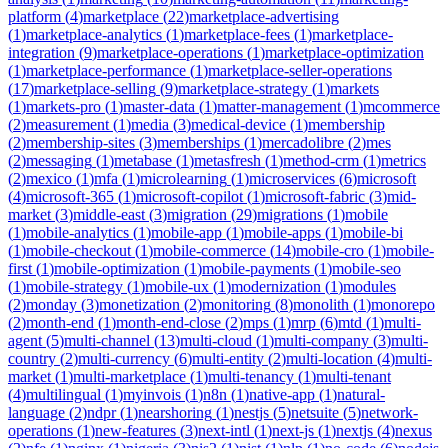
platform
(
4
)
marketplace
(
22
)
marketplace-advertising
(
1
)
marketplace-analytics
(
1
)
marketplace-fees
(
1
)
marketplace-
integration
(
9
)
marketplace-operations
(
1
)
marketplace-optimization
(
1
)
marketplace-performance
(
1
)
marketplace-seller-operations
(
17
)
marketplace-selling
(
9
)
marketplace-strategy
(
1
)
markets
(
1
)
markets-pro
(
1
)
master-data
(
1
)
matter-management
(
1
)
mcommerce
(
2
)
measurement
(
1
)
media
(
3
)
medical-device
(
1
)
membership
(
2
)
membership-sites
(
3
)
memberships
(
1
)
mercadolibre
(
2
)
mes
(
2
)
messaging
(
1
)
metabase
(
1
)
metasfresh
(
1
)
method-crm
(
1
)
metrics
(
2
)
mexico
(
1
)
mfa
(
1
)
microlearning
(
1
)
microservices
(
6
)
microsoft
(
4
)
microsoft-365
(
1
)
microsoft-copilot
(
1
)
microsoft-fabric
(
3
)
mid-
market
(
3
)
middle-east
(
3
)
migration
(
29
)
migrations
(
1
)
mobile
(
1
)
mobile-analytics
(
1
)
mobile-app
(
1
)
mobile-apps
(
1
)
mobile-bi
(
1
)
mobile-checkout
(
1
)
mobile-commerce
(
14
)
mobile-cro
(
1
)
mobile-
first
(
1
)
mobile-optimization
(
1
)
mobile-payments
(
1
)
mobile-seo
(
1
)
mobile-strategy
(
1
)
mobile-ux
(
1
)
modernization
(
1
)
modules
(
2
)
monday
(
3
)
monetization
(
2
)
monitoring
(
8
)
monolith
(
1
)
monorepo
(
2
)
month-end
(
1
)
month-end-close
(
2
)
mps
(
1
)
mrp
(
6
)
mtd
(
1
)
multi-
agent
(
5
)
multi-channel
(
13
)
multi-cloud
(
1
)
multi-company
(
3
)
multi-
country
(
2
)
multi-currency
(
6
)
multi-entity
(
2
)
multi-location
(
4
)
multi-
market
(
1
)
multi-marketplace
(
1
)
multi-tenancy
(
1
)
multi-tenant
(
4
)
multilingual
(
1
)
myinvois
(
1
)
n8n
(
1
)
native-app
(
1
)
natural-
language
(
2
)
ndpr
(
1
)
nearshoring
(
1
)
nestjs
(
5
)
netsuite
(
5
)
network-
operations
(
1
)
new-features
(
3
)
next-intl
(
1
)
next-js
(
1
)
nextjs
(
4
)
nexus