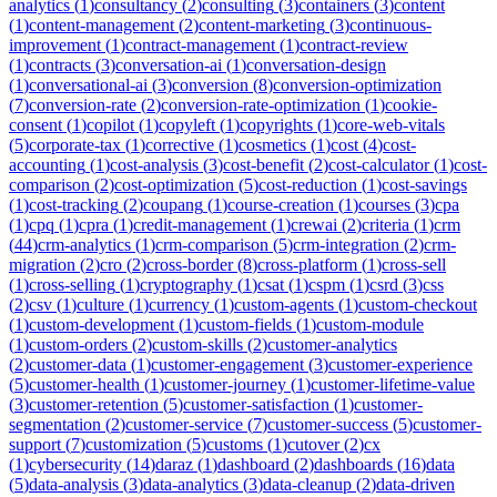
analytics
(
1
)
consultancy
(
2
)
consulting
(
3
)
containers
(
3
)
content
(
1
)
content-management
(
2
)
content-marketing
(
3
)
continuous-
improvement
(
1
)
contract-management
(
1
)
contract-review
(
1
)
contracts
(
3
)
conversation-ai
(
1
)
conversation-design
(
1
)
conversational-ai
(
3
)
conversion
(
8
)
conversion-optimization
(
7
)
conversion-rate
(
2
)
conversion-rate-optimization
(
1
)
cookie-
consent
(
1
)
copilot
(
1
)
copyleft
(
1
)
copyrights
(
1
)
core-web-vitals
(
5
)
corporate-tax
(
1
)
corrective
(
1
)
cosmetics
(
1
)
cost
(
4
)
cost-
accounting
(
1
)
cost-analysis
(
3
)
cost-benefit
(
2
)
cost-calculator
(
1
)
cost-
comparison
(
2
)
cost-optimization
(
5
)
cost-reduction
(
1
)
cost-savings
(
1
)
cost-tracking
(
2
)
coupang
(
1
)
course-creation
(
1
)
courses
(
3
)
cpa
(
1
)
cpq
(
1
)
cpra
(
1
)
credit-management
(
1
)
crewai
(
2
)
criteria
(
1
)
crm
(
44
)
crm-analytics
(
1
)
crm-comparison
(
5
)
crm-integration
(
2
)
crm-
migration
(
2
)
cro
(
2
)
cross-border
(
8
)
cross-platform
(
1
)
cross-sell
(
1
)
cross-selling
(
1
)
cryptography
(
1
)
csat
(
1
)
cspm
(
1
)
csrd
(
3
)
css
(
2
)
csv
(
1
)
culture
(
1
)
currency
(
1
)
custom-agents
(
1
)
custom-checkout
(
1
)
custom-development
(
1
)
custom-fields
(
1
)
custom-module
(
1
)
custom-orders
(
2
)
custom-skills
(
2
)
customer-analytics
(
2
)
customer-data
(
1
)
customer-engagement
(
3
)
customer-experience
(
5
)
customer-health
(
1
)
customer-journey
(
1
)
customer-lifetime-value
(
3
)
customer-retention
(
5
)
customer-satisfaction
(
1
)
customer-
segmentation
(
2
)
customer-service
(
7
)
customer-success
(
5
)
customer-
support
(
7
)
customization
(
5
)
customs
(
1
)
cutover
(
2
)
cx
(
1
)
cybersecurity
(
14
)
daraz
(
1
)
dashboard
(
2
)
dashboards
(
16
)
data
(
5
)
data-analysis
(
3
)
data-analytics
(
3
)
data-cleanup
(
2
)
data-driven