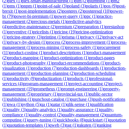
(
2
)
plex
(
1
)
plex-smart-manufacturing
(
1
)
plm
(
2
)
plumbing
(
1
)
pm2
(
1
)
pms
(
1
)
pnpm
(
1
)
point-of-sale
(
3
)
poland
(
3
)
polaris
(
1
)
pos
(
9
)
post-
brexit
(
1
)
post-implementation
(
2
)
postgres
(
2
)
postgresql
(
10
)
power-
bi
(
79
)
power-bi-premium
(
1
)
power-query
(
1
)
ppc
(
1
)
practice-
management
(
2
)
precious-metals
(
1
)
predictive-analytics
(
4
)
predictive-maintenance
(
2
)
premium
(
2
)
preparation
(
1
)
prestashop
(
1
)
preventive
(
1
)
pricelists
(
1
)
pricing
(
19
)
pricing-optimization
(
1
)
pricing-strategy
(
3
)
printing
(
1
)
prisma
(
1
)
privacy
(
12
)
privacy-act
(
1
)
privacy-by-design
(
1
)
process
(
2
)
process-improvement
(
1
)
process-
management
(
1
)
process-mining
(
1
)
process-safety
(
1
)
procurement
(
11
)
product-costing
(
1
)
product-descriptions
(
1
)
product-management
(
2
)
product-mapping
(
1
)
product-optimization
(
1
)
product-pages
(
1
)
product-photography
(
1
)
product-recommendations
(
1
)
product-
visualization
(
1
)
production
(
7
)
production-dashboards
(
1
)
production-
management
(
1
)
production-planning
(
2
)
production-scheduling
(
1
)
productivity
(
9
)
productization
(
1
)
products
(
1
)
professional-
services
(
4
)
program-management
(
1
)
project-accounting
(
2
)
project-
management
(
19
)
prometheus
(
1
)
prompt-engineering
(
1
)
property-
management
(
5
)
proprietary
(
1
)
provincial-tax
(
1
)
public-sector
(
1
)
publishing
(
1
)
punchout-catalog
(
1
)
purchase
(
3
)
push-notifications
(
1
)
pwa
(
1
)
python
(
5
)
qa
(
1
)
qatar
(
1
)
qlik-sense
(
1
)
qualification
(
1
)
quality
(
3
)
quality-analytics
(
1
)
quality-assurance
(
1
)
quality-
compliance
(
1
)
quality-control
(
2
)
quality-management
(
2
)
quantum-
computing
(
1
)
query-tuning
(
1
)
quickbooks
(
8
)
quickstart
(
1
)
quotation
(
1
)
quotation-templates
(
1
)
qweb
(
3
)
rag
(
1
)
rakuten
(
1
)
ranking