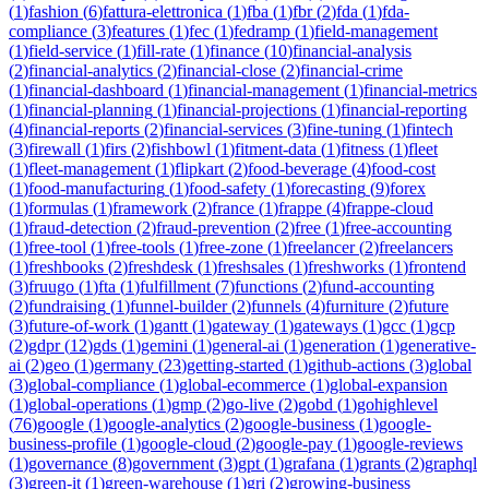
(
1
)
fashion
(
6
)
fattura-elettronica
(
1
)
fba
(
1
)
fbr
(
2
)
fda
(
1
)
fda-
compliance
(
3
)
features
(
1
)
fec
(
1
)
fedramp
(
1
)
field-management
(
1
)
field-service
(
1
)
fill-rate
(
1
)
finance
(
10
)
financial-analysis
(
2
)
financial-analytics
(
2
)
financial-close
(
2
)
financial-crime
(
1
)
financial-dashboard
(
1
)
financial-management
(
1
)
financial-metrics
(
1
)
financial-planning
(
1
)
financial-projections
(
1
)
financial-reporting
(
4
)
financial-reports
(
2
)
financial-services
(
3
)
fine-tuning
(
1
)
fintech
(
3
)
firewall
(
1
)
firs
(
2
)
fishbowl
(
1
)
fitment-data
(
1
)
fitness
(
1
)
fleet
(
1
)
fleet-management
(
1
)
flipkart
(
2
)
food-beverage
(
4
)
food-cost
(
1
)
food-manufacturing
(
1
)
food-safety
(
1
)
forecasting
(
9
)
forex
(
1
)
formulas
(
1
)
framework
(
2
)
france
(
1
)
frappe
(
4
)
frappe-cloud
(
1
)
fraud-detection
(
2
)
fraud-prevention
(
2
)
free
(
1
)
free-accounting
(
1
)
free-tool
(
1
)
free-tools
(
1
)
free-zone
(
1
)
freelancer
(
2
)
freelancers
(
1
)
freshbooks
(
2
)
freshdesk
(
1
)
freshsales
(
1
)
freshworks
(
1
)
frontend
(
3
)
fruugo
(
1
)
fta
(
1
)
fulfillment
(
7
)
functions
(
2
)
fund-accounting
(
2
)
fundraising
(
1
)
funnel-builder
(
2
)
funnels
(
4
)
furniture
(
2
)
future
(
3
)
future-of-work
(
1
)
gantt
(
1
)
gateway
(
1
)
gateways
(
1
)
gcc
(
1
)
gcp
(
2
)
gdpr
(
12
)
gds
(
1
)
gemini
(
1
)
general-ai
(
1
)
generation
(
1
)
generative-
ai
(
2
)
geo
(
1
)
germany
(
23
)
getting-started
(
1
)
github-actions
(
3
)
global
(
3
)
global-compliance
(
1
)
global-ecommerce
(
1
)
global-expansion
(
1
)
global-operations
(
1
)
gmp
(
2
)
go-live
(
2
)
gobd
(
1
)
gohighlevel
(
76
)
google
(
1
)
google-analytics
(
2
)
google-business
(
1
)
google-
business-profile
(
1
)
google-cloud
(
2
)
google-pay
(
1
)
google-reviews
(
1
)
governance
(
8
)
government
(
3
)
gpt
(
1
)
grafana
(
1
)
grants
(
2
)
graphql
(
3
)
green-it
(
1
)
green-warehouse
(
1
)
gri
(
2
)
growing-business