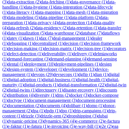
(
3
)
data-extraction
(
2
)
data-fetching
(
1
)
data-governance
(
1
)
data-
handling
(
1
)
data-hygiene
(
1
)
data-integration
(
2
)
data-lifecycle
(
1
)
data-literacy
(
1
)
data-mapping
(
1
)
data-mesh
(
1
)
data-migration
(
8
)
data-modeling
(
5
)
data-pipeline
(
1
)
data-platform
(
2
)
data-
preparation
(
1
)
data-privacy
(
4
)
data-protection
(
14
)
data-quality
(
4
)
data-refresh
(
2
)
data-residency
(
2
)
data-retention
(
1
)
data-transfer
(
4
)
data-visualization
(
5
)
data-warehouse
(
2
)
database
(
7
)
dataflows
(
1
)
datev
(
1
)
dawn
(
1
)
dax
(
7
)
deal-management
(
1
)
dealer
(
1
)
debugging
(
1
)
decentralized
(
1
)
decision
(
1
)
decision-framework
(
1
)
decision-making
(
1
)
decision-matrix
(
1
)
decision-tree
(
1
)
decorators
(
1
)
defect-detection
(
1
)
deliverability
(
1
)
delivery
(
1
)
delmiaworks
(
1
)
demand-forecasting
(
3
)
demand-planning
(
4
)
demand-sensing
(
1
)
dental
(
1
)
deployment
(
10
)
deployment-pipelines
(
1
)
design
(
2
)
design-system
(
1
)
developer
(
1
)
development
(
13
)
device-
management
(
1
)
devops
(
29
)
devsecops
(
1
)
dgfip
(
1
)
dian
(
1
)
digital
(
1
)
digital-adoption
(
1
)
digital-business
(
1
)
digital-health
(
1
)
digital-
maturity
(
1
)
digital-products
(
1
)
digital-transformation
(
22
)
digital-twin
(
2
)
digital-twins
(
1
)
directquery
(
1
)
disaster-recovery
(
1
)
discounts
(
2
)
distribution
(
4
)
diversity
(
1
)
dms
(
2
)
docker
(
3
)
docker-compose
(
1
)
doctype
(
1
)
document-management
(
3
)
document-processing
(
2
)
documentation
(
2
)
documents
(
4
)
dolibarr
(
1
)
domo
(
1
)
donor-
management
(
2
)
dpa
(
1
)
dpdp
(
1
)
dpo
(
1
)
drip-campaigns
(
1
)
drip-
content
(
1
)
drizzle
(
3
)
drizzle-orm
(
2
)
dropshipping
(
3
)
dubai
(
1
)
dynamic-pricing
(
3
)
dynamics-365
(
4
)
e-commerce
(
2
)
e-factura
(
1
)
e-faktur
(
1
)
e-fatura
(
1
)
e-invoicing
(
5
)
e-way-bill
(
1
)
e2e
(
2
)
eaa