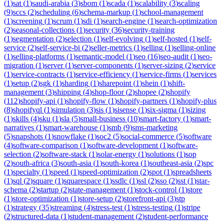
(
1
)
sat
(
1
)
saudi-arabia
(
3
)
sbom
(
1
)
scada
(
1
)
scalability
(
3
)
scaling
(
9
)
sccs
(
2
)
scheduling
(
6
)
schema-markup
(
1
)
school-management
(
1
)
screening
(
1
)
scrum
(
1
)
sdi
(
1
)
search-engine
(
1
)
search-optimization
(
2
)
seasonal-collections
(
1
)
security
(
36
)
security-training
(
1
)
segmentation
(
2
)
selection
(
1
)
self-evolving
(
1
)
self-hosted
(
1
)
self-
service
(
2
)
self-service-bi
(
2
)
seller-metrics
(
1
)
selling
(
1
)
selling-online
(
1
)
selling-platforms
(
1
)
semantic-model
(
1
)
seo
(
16
)
seo-audit
(
1
)
seo-
migration
(
1
)
server
(
1
)
server-components
(
1
)
server-sizing
(
2
)
service
(
1
)
service-contracts
(
1
)
service-efficiency
(
1
)
service-firms
(
1
)
services
(
1
)
setup
(
2
)
sgk
(
1
)
sharding
(
1
)
sharepoint
(
1
)
shein
(
1
)
shift-
management
(
3
)
shipping
(
4
)
shop-floor
(
2
)
shopee
(
2
)
shopify
(
112
)
shopify-api
(
1
)
shopify-flow
(
1
)
shopify-partners
(
1
)
shopify-plus
(
8
)
shopifyql
(
1
)
simulation
(
3
)
sis
(
1
)
sisense
(
1
)
six-sigma
(
1
)
sizing
(
1
)
skills
(
4
)
sku
(
1
)
sla
(
5
)
small-business
(
10
)
smart-factory
(
1
)
smart-
narratives
(
1
)
smart-warehouse
(
1
)
smb
(
9
)
sms-marketing
(
5
)
snapshots
(
1
)
snowflake
(
1
)
soc2
(
5
)
social-commerce
(
5
)
software
(
4
)
software-comparison
(
1
)
software-development
(
1
)
software-
selection
(
2
)
software-stack
(
1
)
solar-energy
(
1
)
solutions
(
1
)
sop
(
2
)
south-africa
(
3
)
south-asia
(
1
)
south-korea
(
1
)
southeast-asia
(
2
)
spc
(
1
)
specialty
(
1
)
speed
(
1
)
speed-optimization
(
2
)
spot
(
1
)
spreadsheets
(
1
)
sql
(
2
)
square
(
1
)
squarespace
(
1
)
ssdlc
(
1
)
ssl
(
2
)
sso
(
2
)
sst
(
1
)
star-
schema
(
2
)
startup
(
2
)
state-management
(
1
)
stock-control
(
1
)
store
(
1
)
store-optimization
(
1
)
store-setup
(
2
)
storefront-api
(
3
)
stp
(
1
)
strategy
(
35
)
streaming
(
4
)
stress-test
(
1
)
stress-testing
(
1
)
stripe
(
2
)
structured-data
(
1
)
student-management
(
2
)
student-performance