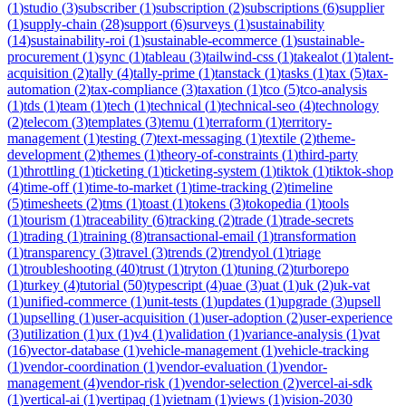
(
1
)
studio
(
3
)
subscriber
(
1
)
subscription
(
2
)
subscriptions
(
6
)
supplier
(
1
)
supply-chain
(
28
)
support
(
6
)
surveys
(
1
)
sustainability
(
14
)
sustainability-roi
(
1
)
sustainable-ecommerce
(
1
)
sustainable-
procurement
(
1
)
sync
(
1
)
tableau
(
3
)
tailwind-css
(
1
)
takealot
(
1
)
talent-
acquisition
(
2
)
tally
(
4
)
tally-prime
(
1
)
tanstack
(
1
)
tasks
(
1
)
tax
(
5
)
tax-
automation
(
2
)
tax-compliance
(
3
)
taxation
(
1
)
tco
(
5
)
tco-analysis
(
1
)
tds
(
1
)
team
(
1
)
tech
(
1
)
technical
(
1
)
technical-seo
(
4
)
technology
(
2
)
telecom
(
3
)
templates
(
3
)
temu
(
1
)
terraform
(
1
)
territory-
management
(
1
)
testing
(
7
)
text-messaging
(
1
)
textile
(
2
)
theme-
development
(
2
)
themes
(
1
)
theory-of-constraints
(
1
)
third-party
(
1
)
throttling
(
1
)
ticketing
(
1
)
ticketing-system
(
1
)
tiktok
(
1
)
tiktok-shop
(
4
)
time-off
(
1
)
time-to-market
(
1
)
time-tracking
(
2
)
timeline
(
5
)
timesheets
(
2
)
tms
(
1
)
toast
(
1
)
tokens
(
3
)
tokopedia
(
1
)
tools
(
1
)
tourism
(
1
)
traceability
(
6
)
tracking
(
2
)
trade
(
1
)
trade-secrets
(
1
)
trading
(
1
)
training
(
8
)
transactional-email
(
1
)
transformation
(
1
)
transparency
(
3
)
travel
(
3
)
trends
(
2
)
trendyol
(
1
)
triage
(
1
)
troubleshooting
(
40
)
trust
(
1
)
tryton
(
1
)
tuning
(
2
)
turborepo
(
1
)
turkey
(
4
)
tutorial
(
50
)
typescript
(
4
)
uae
(
3
)
uat
(
1
)
uk
(
2
)
uk-vat
(
1
)
unified-commerce
(
1
)
unit-tests
(
1
)
updates
(
1
)
upgrade
(
3
)
upsell
(
1
)
upselling
(
1
)
user-acquisition
(
1
)
user-adoption
(
2
)
user-experience
(
3
)
utilization
(
1
)
ux
(
1
)
v4
(
1
)
validation
(
1
)
variance-analysis
(
1
)
vat
(
16
)
vector-database
(
1
)
vehicle-management
(
1
)
vehicle-tracking
(
1
)
vendor-coordination
(
1
)
vendor-evaluation
(
1
)
vendor-
management
(
4
)
vendor-risk
(
1
)
vendor-selection
(
2
)
vercel-ai-sdk
(
1
)
vertical-ai
(
1
)
vertipaq
(
1
)
vietnam
(
1
)
views
(
1
)
vision-2030