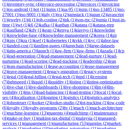
(
1
)
inventory-sync
(
4
)
invoice-processing
(
2
)
invoices
(
1
)
invoicing
(
1
)
ios-android
(
1
)
iot
(
11
)
iqms
(
1
)
isa-95
(
1
)
isms
(
1
)
iso-13485
(
1
)
iso-
27001
(
3
)
iso-9001
(
1
)
italy
(
1
)
iva
(
2
)
jamstack
(
1
)
japan
(
2
)
javascript
(
1
)
jewelry
(
1
)
jit
(
1
)
job-costing
(
2
)
jpk
(
1
)
json-rpc
(
2
)
jumia
(
1
)
just-in-
time
(
1
)
jwt
(
1
)
k6
(
2
)
kafka
(
1
)
kanban
(
3
)
katana
(
1
)
katana-mrp
(
1
)
kaufland
(
2
)
kdv
(
1
)
keap
(
2
)
kenya
(
1
)
klaviyo
(
1
)
knowledge
(
1
)
knowledge-base
(
4
)
knowledge-management
(
2
)
korea
(
1
)
kpi
(
3
)
kpis
(
3
)
kra
(
1
)
ksef
(
1
)
kubernetes
(
1
)
kvkk
(
1
)
kyc
(
1
)
labor-law
(
1
)
landed-cost
(
1
)
landing-pages
(
4
)
langchain
(
3
)
large-datasets
(
1
)
latin-america
(
3
)
launch
(
1
)
law-firm
(
1
)
law-firms
(
1
)
lazada
(
1
)
lcp
(
1
)
lead-generation
(
3
)
lead-management
(
2
)
lead-nurture
(
1
)
lead-
nurturing
(
1
)
lead-scoring
(
2
)
lead-tracking
(
1
)
leadership
(
2
)
lean
(
1
)
lean-manufacturing
(
1
)
lease-accounting
(
1
)
lease-management
(
2
)
leave-management
(
1
)
legacy-migration
(
1
)
legacy-systems
(
1
)
legal
(
16
)
legal-billing
(
1
)
legal-tech
(
1
)
lgpd
(
1
)
licensing
(
7
)
lightspeed
(
1
)
liquid
(
1
)
liquidity
(
1
)
listing
(
1
)
listing-optimization
(
1
)
live-chat
(
1
)
live-dashboards
(
1
)
live-shopping
(
1
)
llm
(
4
)
llm-
visibility
(
1
)
lms
(
3
)
load-balancing
(
1
)
load-testing
(
3
)
local
(
1
)
local-
seo
(
4
)
localization
(
24
)
logging
(
1
)
logistics
(
14
)
logistics-analytics
(
1
)
lohnsteuer
(
1
)
looker
(
2
)
looker-studio
(
2
)
lot-tracking
(
1
)
low-code
(
6
)
loyalty
(
3
)
loyalty-programs
(
2
)
ltv
(
1
)
mach
(
1
)
mach-architecture
(
1
)
machine-learning
(
13
)
magento
(
4
)
mailchimp
(
1
)
maintenance
(
4
)
make-or-buy
(
1
)
making-tax-digital
(
1
)
malaysia
(
1
)
managed-
services
(
1
)
management
(
1
)
manufacturing
(
53
)
margins
(
2
)
market-
analysis
(
1
)
marketing
(
10
)
marketing-automation
(
11
)
marketing-