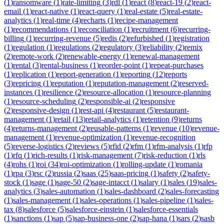
(
1
)
ransomware
(
1
)
rate-limiting
(
3
)
rdl
(
1
)
react
(
8
)
react-19
(
2
)
react-
email
(
1
)
react-native
(
1
)
react-query
(
1
)
real-estate
(
5
)
real-estate-
analytics
(
1
)
real-time
(
4
)
recharts
(
1
)
recipe-management
(
1
)
recommendations
(
1
)
reconciliation
(
1
)
recruitment
(
6
)
recurring-
billing
(
1
)
recurring-revenue
(
5
)
redis
(
2
)
refurbished
(
1
)
registration
(
1
)
regulation
(
1
)
regulations
(
2
)
regulatory
(
3
)
reliability
(
2
)
remix
(
2
)
remote-work
(
2
)
renewable-energy
(
1
)
renewal-management
(
1
)
rental
(
3
)
rental-business
(
1
)
reorder-point
(
1
)
repeat-purchases
(
1
)
replication
(
1
)
report-generation
(
1
)
reporting
(
12
)
reports
(
3
)
repricing
(
1
)
reputation
(
1
)
reputation-management
(
2
)
reserved-
instances
(
1
)
resilience
(
2
)
resource-allocation
(
1
)
resource-planning
(
1
)
resource-scheduling
(
2
)
responsible-ai
(
2
)
responsive
(
2
)
responsive-design
(
1
)
rest-api
(
4
)
restaurant
(
5
)
restaurant-
management
(
1
)
retail
(
13
)
retail-analytics
(
1
)
retention
(
9
)
returns
(
4
)
returns-management
(
2
)
reusable-patterns
(
1
)
revenue
(
10
)
revenue-
management
(
1
)
revenue-optimization
(
1
)
revenue-recognition
(
5
)
reverse-logistics
(
2
)
reviews
(
5
)
rfid
(
2
)
rfm
(
1
)
rfm-analysis
(
1
)
rfp
(
1
)
rfq
(
1
)
rich-results
(
1
)
risk-management
(
7
)
risk-reduction
(
1
)
rls
(
4
)
rohs
(
1
)
roi
(
34
)
roi-optimization
(
1
)
rolling-update
(
1
)
romania
(
1
)
rpa
(
3
)
rsc
(
2
)
russia
(
2
)
saas
(
25
)
saas-pricing
(
1
)
safety
(
2
)
safety-
stock
(
1
)
sage
(
1
)
sage-50
(
2
)
sage-intacct
(
1
)
salary
(
1
)
sales
(
19
)
sales-
analytics
(
3
)
sales-automation
(
1
)
sales-dashboard
(
2
)
sales-forecasting
(
1
)
sales-management
(
1
)
sales-operations
(
1
)
sales-pipeline
(
1
)
sales-
tax
(
8
)
salesforce
(
5
)
salesforce-einstein
(
1
)
salesforce-essentials
(
1
)
sanctions
(
1
)
sap
(
5
)
sap-business-one
(
2
)
sap-hana
(
1
)
sars
(
2
)
sasb