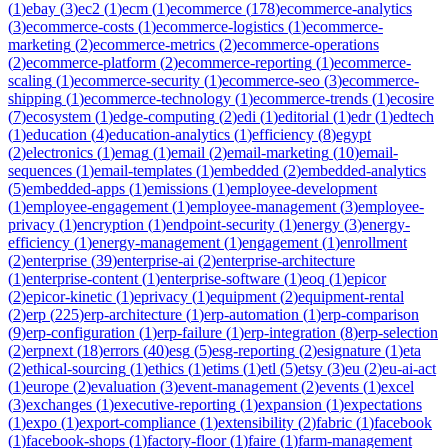
(
1
)
ebay
(
3
)
ec2
(
1
)
ecm
(
1
)
ecommerce
(
178
)
ecommerce-analytics
(
3
)
ecommerce-costs
(
1
)
ecommerce-logistics
(
1
)
ecommerce-
marketing
(
2
)
ecommerce-metrics
(
2
)
ecommerce-operations
(
2
)
ecommerce-platform
(
2
)
ecommerce-reporting
(
1
)
ecommerce-
scaling
(
1
)
ecommerce-security
(
1
)
ecommerce-seo
(
3
)
ecommerce-
shipping
(
1
)
ecommerce-technology
(
1
)
ecommerce-trends
(
1
)
ecosire
(
7
)
ecosystem
(
1
)
edge-computing
(
2
)
edi
(
1
)
editorial
(
1
)
edr
(
1
)
edtech
(
1
)
education
(
4
)
education-analytics
(
1
)
efficiency
(
8
)
egypt
(
2
)
electronics
(
1
)
emag
(
1
)
email
(
2
)
email-marketing
(
10
)
email-
sequences
(
1
)
email-templates
(
1
)
embedded
(
2
)
embedded-analytics
(
5
)
embedded-apps
(
1
)
emissions
(
1
)
employee-development
(
1
)
employee-engagement
(
1
)
employee-management
(
3
)
employee-
privacy
(
1
)
encryption
(
1
)
endpoint-security
(
1
)
energy
(
3
)
energy-
efficiency
(
1
)
energy-management
(
1
)
engagement
(
1
)
enrollment
(
2
)
enterprise
(
39
)
enterprise-ai
(
2
)
enterprise-architecture
(
1
)
enterprise-content
(
1
)
enterprise-software
(
1
)
eoq
(
1
)
epicor
(
2
)
epicor-kinetic
(
1
)
eprivacy
(
1
)
equipment
(
2
)
equipment-rental
(
2
)
erp
(
225
)
erp-architecture
(
1
)
erp-automation
(
1
)
erp-comparison
(
9
)
erp-configuration
(
1
)
erp-failure
(
1
)
erp-integration
(
8
)
erp-selection
(
2
)
erpnext
(
18
)
errors
(
40
)
esg
(
5
)
esg-reporting
(
2
)
esignature
(
1
)
eta
(
2
)
ethical-sourcing
(
1
)
ethics
(
1
)
etims
(
1
)
etl
(
5
)
etsy
(
3
)
eu
(
2
)
eu-ai-act
(
1
)
europe
(
2
)
evaluation
(
3
)
event-management
(
2
)
events
(
1
)
excel
(
3
)
exchanges
(
1
)
executive-reporting
(
1
)
expansion
(
1
)
expectations
(
1
)
expo
(
1
)
export-compliance
(
1
)
extensibility
(
2
)
fabric
(
1
)
facebook
(
1
)
facebook-shops
(
1
)
factory-floor
(
1
)
faire
(
1
)
farm-management