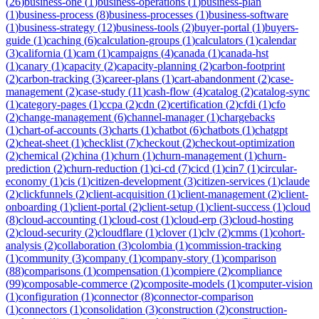
(
26
)
business-one
(
1
)
business-operations
(
1
)
business-plan
(
1
)
business-process
(
8
)
business-processes
(
1
)
business-software
(
1
)
business-strategy
(
12
)
business-tools
(
2
)
buyer-portal
(
1
)
buyers-
guide
(
1
)
caching
(
6
)
calculation-groups
(
1
)
calculators
(
1
)
calendar
(
3
)
california
(
1
)
cam
(
1
)
campaigns
(
4
)
canada
(
1
)
canada-hst
(
1
)
canary
(
1
)
capacity
(
2
)
capacity-planning
(
2
)
carbon-footprint
(
2
)
carbon-tracking
(
3
)
career-plans
(
1
)
cart-abandonment
(
2
)
case-
management
(
2
)
case-study
(
11
)
cash-flow
(
4
)
catalog
(
2
)
catalog-sync
(
1
)
category-pages
(
1
)
ccpa
(
2
)
cdn
(
2
)
certification
(
2
)
cfdi
(
1
)
cfo
(
2
)
change-management
(
6
)
channel-manager
(
1
)
chargebacks
(
1
)
chart-of-accounts
(
3
)
charts
(
1
)
chatbot
(
6
)
chatbots
(
1
)
chatgpt
(
2
)
cheat-sheet
(
1
)
checklist
(
7
)
checkout
(
2
)
checkout-optimization
(
2
)
chemical
(
2
)
china
(
1
)
churn
(
1
)
churn-management
(
1
)
churn-
prediction
(
2
)
churn-reduction
(
1
)
ci-cd
(
7
)
cicd
(
1
)
cin7
(
1
)
circular-
economy
(
1
)
cis
(
1
)
citizen-development
(
3
)
citizen-services
(
1
)
claude
(
2
)
clickfunnels
(
2
)
client-acquisition
(
1
)
client-management
(
2
)
client-
onboarding
(
1
)
client-portal
(
2
)
client-setup
(
1
)
client-success
(
1
)
cloud
(
8
)
cloud-accounting
(
1
)
cloud-cost
(
1
)
cloud-erp
(
3
)
cloud-hosting
(
2
)
cloud-security
(
2
)
cloudflare
(
1
)
clover
(
1
)
clv
(
2
)
cmms
(
1
)
cohort-
analysis
(
2
)
collaboration
(
3
)
colombia
(
1
)
commission-tracking
(
1
)
community
(
3
)
company
(
1
)
company-story
(
1
)
comparison
(
88
)
comparisons
(
1
)
compensation
(
1
)
compiere
(
2
)
compliance
(
99
)
composable-commerce
(
2
)
composite-models
(
1
)
computer-vision
(
1
)
configuration
(
1
)
connector
(
8
)
connector-comparison
(
1
)
connectors
(
1
)
consolidation
(
3
)
construction
(
2
)
construction-