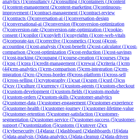
analytics
(
1
)
consultancy
(
2
)
consulting
(
3
)
containers
(
3
)
content
(
1
)
content-management
(
2
)
content-marketing
(
3
)
continuous-
improvement
(
1
)
contract-management
(
1
)
contract-review
(
1
)
contracts
(
3
)
conversation-ai
(
1
)
conversation-design
(
1
)
conversational-ai
(
3
)
conversion
(
8
)
conversion-optimization
(
7
)
conversion-rate
(
2
)
conversion-rate-optimization
(
1
)
cookie-
consent
(
1
)
copilot
(
1
)
copyleft
(
1
)
copyrights
(
1
)
core-web-vitals
(
5
)
corporate-tax
(
1
)
corrective
(
1
)
cosmetics
(
1
)
cost
(
4
)
cost-
accounting
(
1
)
cost-analysis
(
3
)
cost-benefit
(
2
)
cost-calculator
(
1
)
cost-
comparison
(
2
)
cost-optimization
(
5
)
cost-reduction
(
1
)
cost-savings
(
1
)
cost-tracking
(
2
)
coupang
(
1
)
course-creation
(
1
)
courses
(
3
)
cpa
(
1
)
cpq
(
1
)
cpra
(
1
)
credit-management
(
1
)
crewai
(
2
)
criteria
(
1
)
crm
(
44
)
crm-analytics
(
1
)
crm-comparison
(
5
)
crm-integration
(
2
)
crm-
migration
(
2
)
cro
(
2
)
cross-border
(
8
)
cross-platform
(
1
)
cross-sell
(
1
)
cross-selling
(
1
)
cryptography
(
1
)
csat
(
1
)
cspm
(
1
)
csrd
(
3
)
css
(
2
)
csv
(
1
)
culture
(
1
)
currency
(
1
)
custom-agents
(
1
)
custom-checkout
(
1
)
custom-development
(
1
)
custom-fields
(
1
)
custom-module
(
1
)
custom-orders
(
2
)
custom-skills
(
2
)
customer-analytics
(
2
)
customer-data
(
1
)
customer-engagement
(
3
)
customer-experience
(
5
)
customer-health
(
1
)
customer-journey
(
1
)
customer-lifetime-value
(
3
)
customer-retention
(
5
)
customer-satisfaction
(
1
)
customer-
segmentation
(
2
)
customer-service
(
7
)
customer-success
(
5
)
customer-
support
(
7
)
customization
(
5
)
customs
(
1
)
cutover
(
2
)
cx
(
1
)
cybersecurity
(
14
)
daraz
(
1
)
dashboard
(
2
)
dashboards
(
16
)
data
(
5
)
data-analysis
(
3
)
data-analytics
(
3
)
data-cleanup
(
2
)
data-driven