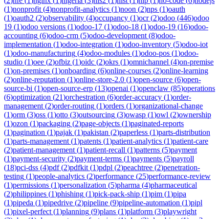
(
2
)
nfe
(
1
)
nginx
(
1
)
nigeria
(
3
)
nis2
(
1
)
nist
(
1
)
nlp
(
1
)
no-code
(
6
)
nodejs
(
1
)
nonprofit
(
4
)
nonprofit-analytics
(
1
)
noon
(
2
)
nps
(
1
)
oauth
(
1
)
oauth2
(
2
)
observability
(
4
)
occupancy
(
1
)
ocr
(
2
)
odoo
(
446
)
odoo
19
(
1
)
odoo versions
(
1
)
odoo-17
(
1
)
odoo-18
(
1
)
odoo-19
(
16
)
odoo-
accounting
(
6
)
odoo-crm
(
5
)
odoo-development
(
8
)
odoo-
implementation
(
1
)
odoo-integration
(
1
)
odoo-inventory
(
5
)
odoo-iot
(
1
)
odoo-manufacturing
(
4
)
odoo-modules
(
1
)
odoo-pos
(
1
)
odoo-
studio
(
1
)
oee
(
2
)
ofbiz
(
1
)
oidc
(
2
)
okrs
(
1
)
omnichannel
(
4
)
on-premise
(
1
)
on-premises
(
1
)
onboarding
(
6
)
online-courses
(
2
)
online-learning
(
2
)
online-reputation
(
1
)
online-store-2.0
(
1
)
open-source
(
6
)
open-
source-bi
(
1
)
open-source-erp
(
13
)
openai
(
1
)
openclaw
(
85
)
operations
(
6
)
optimization
(
21
)
orchestration
(
6
)
order-accuracy
(
1
)
order-
management
(
2
)
order-routing
(
1
)
orders
(
1
)
organizational-change
(
1
)
orm
(
3
)
oss
(
1
)
otto
(
3
)
outsourcing
(
3
)
owasp
(
1
)
owl
(
2
)
ownership
(
1
)
ozon
(
1
)
packaging
(
2
)
page-objects
(
1
)
paginated-reports
(
1
)
pagination
(
1
)
pajak
(
1
)
pakistan
(
2
)
paperless
(
1
)
parts-distribution
(
1
)
parts-management
(
1
)
patents
(
1
)
patient-analytics
(
1
)
patient-care
(
2
)
patient-management
(
1
)
patient-recall
(
1
)
patterns
(
5
)
payment
(
1
)
payment-security
(
2
)
payment-terms
(
1
)
payments
(
5
)
payroll
(
18
)
pci-dss
(
4
)
pdf
(
2
)
pdfkit
(
1
)
pdpl
(
2
)
peachtree
(
2
)
penetration-
testing
(
1
)
people-analytics
(
2
)
performance
(
25
)
performance-review
(
1
)
permissions
(
1
)
personalization
(
5
)
pharma
(
4
)
pharmaceutical
(
2
)
philippines
(
1
)
phishing
(
1
)
pick-pack-ship
(
1
)
pim
(
1
)
pipa
(
1
)
pipeda
(
1
)
pipedrive
(
2
)
pipeline
(
9
)
pipeline-automation
(
1
)
pipl
(
1
)
pixel-perfect
(
1
)
planning
(
9
)
plans
(
1
)
platform
(
3
)
playwright