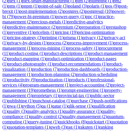
(
2
)
plex
(
1
)
plex-smart-manufacturing
(
1
)
plm
(
2
)
plumbing
(
1
)
pm2
(
1
)
pms
(
1
)
pnpm
(
1
)
point-of-sale
(
3
)
poland
(
3
)
polaris
(
1
)
pos
(
9
)
post-
brexit
(
1
)
post-implementation
(
2
)
postgres
(
2
)
postgresql
(
10
)
power-
bi
(
79
)
power-bi-premium
(
1
)
power-query
(
1
)
ppc
(
1
)
practice-
management
(
2
)
precious-metals
(
1
)
predictive-analytics
(
4
)
predictive-maintenance
(
2
)
premium
(
2
)
preparation
(
1
)
prestashop
(
1
)
preventive
(
1
)
pricelists
(
1
)
pricing
(
19
)
pricing-optimization
(
1
)
pricing-strategy
(
3
)
printing
(
1
)
prisma
(
1
)
privacy
(
12
)
privacy-act
(
1
)
privacy-by-design
(
1
)
process
(
2
)
process-improvement
(
1
)
process-
management
(
1
)
process-mining
(
1
)
process-safety
(
1
)
procurement
(
11
)
product-costing
(
1
)
product-descriptions
(
1
)
product-management
(
2
)
product-mapping
(
1
)
product-optimization
(
1
)
product-pages
(
1
)
product-photography
(
1
)
product-recommendations
(
1
)
product-
visualization
(
1
)
production
(
7
)
production-dashboards
(
1
)
production-
management
(
1
)
production-planning
(
2
)
production-scheduling
(
1
)
productivity
(
9
)
productization
(
1
)
products
(
1
)
professional-
services
(
4
)
program-management
(
1
)
project-accounting
(
2
)
project-
management
(
19
)
prometheus
(
1
)
prompt-engineering
(
1
)
property-
management
(
5
)
proprietary
(
1
)
provincial-tax
(
1
)
public-sector
(
1
)
publishing
(
1
)
punchout-catalog
(
1
)
purchase
(
3
)
push-notifications
(
1
)
pwa
(
1
)
python
(
5
)
qa
(
1
)
qatar
(
1
)
qlik-sense
(
1
)
qualification
(
1
)
quality
(
3
)
quality-analytics
(
1
)
quality-assurance
(
1
)
quality-
compliance
(
1
)
quality-control
(
2
)
quality-management
(
2
)
quantum-
computing
(
1
)
query-tuning
(
1
)
quickbooks
(
8
)
quickstart
(
1
)
quotation
(
1
)
quotation-templates
(
1
)
qweb
(
3
)
rag
(
1
)
rakuten
(
1
)
ranking