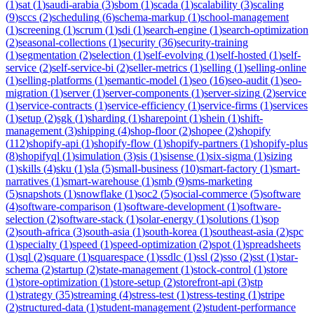
(
1
)
sat
(
1
)
saudi-arabia
(
3
)
sbom
(
1
)
scada
(
1
)
scalability
(
3
)
scaling
(
9
)
sccs
(
2
)
scheduling
(
6
)
schema-markup
(
1
)
school-management
(
1
)
screening
(
1
)
scrum
(
1
)
sdi
(
1
)
search-engine
(
1
)
search-optimization
(
2
)
seasonal-collections
(
1
)
security
(
36
)
security-training
(
1
)
segmentation
(
2
)
selection
(
1
)
self-evolving
(
1
)
self-hosted
(
1
)
self-
service
(
2
)
self-service-bi
(
2
)
seller-metrics
(
1
)
selling
(
1
)
selling-online
(
1
)
selling-platforms
(
1
)
semantic-model
(
1
)
seo
(
16
)
seo-audit
(
1
)
seo-
migration
(
1
)
server
(
1
)
server-components
(
1
)
server-sizing
(
2
)
service
(
1
)
service-contracts
(
1
)
service-efficiency
(
1
)
service-firms
(
1
)
services
(
1
)
setup
(
2
)
sgk
(
1
)
sharding
(
1
)
sharepoint
(
1
)
shein
(
1
)
shift-
management
(
3
)
shipping
(
4
)
shop-floor
(
2
)
shopee
(
2
)
shopify
(
112
)
shopify-api
(
1
)
shopify-flow
(
1
)
shopify-partners
(
1
)
shopify-plus
(
8
)
shopifyql
(
1
)
simulation
(
3
)
sis
(
1
)
sisense
(
1
)
six-sigma
(
1
)
sizing
(
1
)
skills
(
4
)
sku
(
1
)
sla
(
5
)
small-business
(
10
)
smart-factory
(
1
)
smart-
narratives
(
1
)
smart-warehouse
(
1
)
smb
(
9
)
sms-marketing
(
5
)
snapshots
(
1
)
snowflake
(
1
)
soc2
(
5
)
social-commerce
(
5
)
software
(
4
)
software-comparison
(
1
)
software-development
(
1
)
software-
selection
(
2
)
software-stack
(
1
)
solar-energy
(
1
)
solutions
(
1
)
sop
(
2
)
south-africa
(
3
)
south-asia
(
1
)
south-korea
(
1
)
southeast-asia
(
2
)
spc
(
1
)
specialty
(
1
)
speed
(
1
)
speed-optimization
(
2
)
spot
(
1
)
spreadsheets
(
1
)
sql
(
2
)
square
(
1
)
squarespace
(
1
)
ssdlc
(
1
)
ssl
(
2
)
sso
(
2
)
sst
(
1
)
star-
schema
(
2
)
startup
(
2
)
state-management
(
1
)
stock-control
(
1
)
store
(
1
)
store-optimization
(
1
)
store-setup
(
2
)
storefront-api
(
3
)
stp
(
1
)
strategy
(
35
)
streaming
(
4
)
stress-test
(
1
)
stress-testing
(
1
)
stripe
(
2
)
structured-data
(
1
)
student-management
(
2
)
student-performance