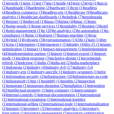
(
1
)
growth
(
1
)
grpc
(
1
)
gst
(
7
)
gta
(
1
)
guide
(
43
)
gxp
(
2
)
gym
(
1
)
haccp
(
2
)
handmade
(
3
)
hardening
(
2
)
hardware
(
1
)
hcm
(
1
)
headless
(
4
)
headless-commerce
(
3
)
headless-erp
(
1
)
healthcare
(
9
)
healthcare-
analytics
(
1
)
healthcare-dashboards
(
1
)
helpdesk
(
7
)
hepsiburada
(
1
)
hetzner
(
1
)
higher-ed
(
1
)
hipaa
(
5
)
hiring
(
4
)
hmac
(
1
)
hmrc
(
2
)
home-goods
(
1
)
home-services
(
1
)
hospitality
(
5
)
hosting
(
3
)
hotel
(
1
)
hotel-management
(
1
)
hr
(
20
)
hr-analytics
(
2
)
hr-automation
(
1
)
hr-
compliance
(
1
)
hrms
(
1
)
hubspot
(
7
)
human-machine
(
1
)
hvac
(
2
)
hybrid
(
1
)
hydrogen
(
3
)
hyperautomation
(
1
)
i18n
(
2
)
iam
(
1
)
ibm
(
1
)
icms
(
1
)
idempiere
(
1
)
idempotency
(
1
)
identity
(
4
)
ifrs-15
(
1
)
image-
optimization
(
1
)
impact
(
1
)
impact-measurement
(
1
)
implementation
(
44
)
implementation-partner
(
1
)
import
(
1
)
import-export
(
1
)
import-
mode
(
1
)
incident-response
(
3
)
inclusive-design
(
1
)
incremental-
refresh
(
2
)
indexing
(
1
)
india
(
5
)
india-gst
(
2
)
india-marketplace
(
1
)
indonesia
(
2
)
industry
(
4
)
industry-4-0
(
17
)
industry-5-0
(
1
)
industry-erp
(
1
)
industry-specific
(
1
)
industry-wrappers
(
1
)
infor
(
1
)
information-security
(
2
)
infrastructure
(
10
)
infrastructure-as-code
(
1
)
infusionsoft
(
1
)
inp
(
1
)
insightly
(
1
)
insights
(
2
)
inspection
(
1
)
instagram
(
1
)
instagram-shopping
(
2
)
installation
(
1
)
integration
(
63
)
intellectual-property
(
1
)
inter-company
(
1
)
intercompany
(
4
)
internal-controls
(
1
)
internal-documentation
(
1
)
international
(
11
)
international-expansion
(
1
)
international-logistics
(
1
)
international-selling
(
2
)
international-trade
(
1
)
internationalization
(
2
)
intranet
(
1
)
inventory
(
33
)
inventory-analytics
(
1
)
inventory-
forecasting
(
1
)
inventory-management
(
5
)
inventory-optimization