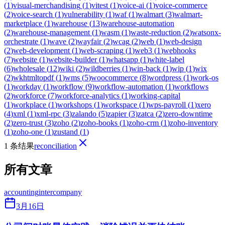
(
1
)
visual-merchandising
(
1
)
vitest
(
1
)
voice-ai
(
1
)
voice-commerce
(
2
)
voice-search
(
1
)
vulnerability
(
1
)
waf
(
1
)
walmart
(
3
)
walmart-
marketplace
(
1
)
warehouse
(
13
)
warehouse-automation
(
2
)
warehouse-management
(
1
)
wasm
(
1
)
waste-reduction
(
2
)
watsonx-
orchestrate
(
1
)
wave
(
2
)
wayfair
(
2
)
wcag
(
2
)
web
(
1
)
web-design
(
2
)
web-development
(
1
)
web-scraping
(
1
)
web3
(
1
)
webhooks
(
7
)
website
(
1
)
website-builder
(
1
)
whatsapp
(
1
)
white-label
(
6
)
wholesale
(
12
)
wiki
(
2
)
wildberries
(
1
)
win-back
(
1
)
wip
(
1
)
wix
(
2
)
wkhtmltopdf
(
1
)
wms
(
5
)
woocommerce
(
8
)
wordpress
(
1
)
work-os
(
1
)
workday
(
1
)
workflow
(
9
)
workflow-automation
(
1
)
workflows
(
2
)
workforce
(
7
)
workforce-analytics
(
1
)
working-capital
(
1
)
workplace
(
1
)
workshops
(
1
)
workspace
(
1
)
wps-payroll
(
1
)
xero
(
4
)
xml
(
1
)
xml-rpc
(
3
)
zalando
(
5
)
zapier
(
3
)
zatca
(
2
)
zero-downtime
(
2
)
zero-trust
(
3
)
zoho
(
2
)
zoho-books
(
1
)
zoho-crm
(
1
)
zoho-inventory
(
1
)
zoho-one
(
1
)
zustand
(
1
)
1 条结果
reconciliation
所有文章
accounting
intercompany
3月16日