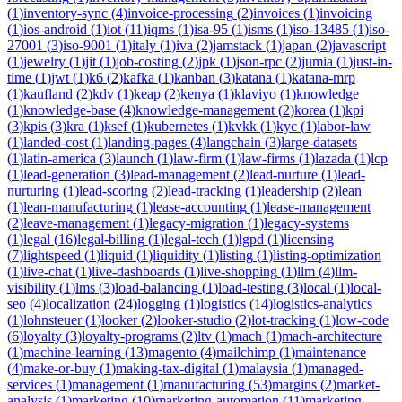
(
1
)
inventory-sync
(
4
)
invoice-processing
(
2
)
invoices
(
1
)
invoicing
(
1
)
ios-android
(
1
)
iot
(
11
)
iqms
(
1
)
isa-95
(
1
)
isms
(
1
)
iso-13485
(
1
)
iso-
27001
(
3
)
iso-9001
(
1
)
italy
(
1
)
iva
(
2
)
jamstack
(
1
)
japan
(
2
)
javascript
(
1
)
jewelry
(
1
)
jit
(
1
)
job-costing
(
2
)
jpk
(
1
)
json-rpc
(
2
)
jumia
(
1
)
just-in-
time
(
1
)
jwt
(
1
)
k6
(
2
)
kafka
(
1
)
kanban
(
3
)
katana
(
1
)
katana-mrp
(
1
)
kaufland
(
2
)
kdv
(
1
)
keap
(
2
)
kenya
(
1
)
klaviyo
(
1
)
knowledge
(
1
)
knowledge-base
(
4
)
knowledge-management
(
2
)
korea
(
1
)
kpi
(
3
)
kpis
(
3
)
kra
(
1
)
ksef
(
1
)
kubernetes
(
1
)
kvkk
(
1
)
kyc
(
1
)
labor-law
(
1
)
landed-cost
(
1
)
landing-pages
(
4
)
langchain
(
3
)
large-datasets
(
1
)
latin-america
(
3
)
launch
(
1
)
law-firm
(
1
)
law-firms
(
1
)
lazada
(
1
)
lcp
(
1
)
lead-generation
(
3
)
lead-management
(
2
)
lead-nurture
(
1
)
lead-
nurturing
(
1
)
lead-scoring
(
2
)
lead-tracking
(
1
)
leadership
(
2
)
lean
(
1
)
lean-manufacturing
(
1
)
lease-accounting
(
1
)
lease-management
(
2
)
leave-management
(
1
)
legacy-migration
(
1
)
legacy-systems
(
1
)
legal
(
16
)
legal-billing
(
1
)
legal-tech
(
1
)
lgpd
(
1
)
licensing
(
7
)
lightspeed
(
1
)
liquid
(
1
)
liquidity
(
1
)
listing
(
1
)
listing-optimization
(
1
)
live-chat
(
1
)
live-dashboards
(
1
)
live-shopping
(
1
)
llm
(
4
)
llm-
visibility
(
1
)
lms
(
3
)
load-balancing
(
1
)
load-testing
(
3
)
local
(
1
)
local-
seo
(
4
)
localization
(
24
)
logging
(
1
)
logistics
(
14
)
logistics-analytics
(
1
)
lohnsteuer
(
1
)
looker
(
2
)
looker-studio
(
2
)
lot-tracking
(
1
)
low-code
(
6
)
loyalty
(
3
)
loyalty-programs
(
2
)
ltv
(
1
)
mach
(
1
)
mach-architecture
(
1
)
machine-learning
(
13
)
magento
(
4
)
mailchimp
(
1
)
maintenance
(
4
)
make-or-buy
(
1
)
making-tax-digital
(
1
)
malaysia
(
1
)
managed-
services
(
1
)
management
(
1
)
manufacturing
(
53
)
margins
(
2
)
market-
analysis
(
1
)
marketing
(
10
)
marketing-automation
(
11
)
marketing-