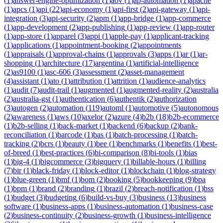
(
1
)
answer-engine-optimization
(
1
)
aov
(
1
)
ap-automation
(
1
)
apache
(
1
)
apcs
(
1
)
api
(
22
)
api-economy
(
1
)
api-first
(
2
)
api-gateway
(
1
)
api-
integration
(
3
)
api-security
(
2
)
apm
(
1
)
app-bridge
(
1
)
app-commerce
(
1
)
app-development
(
2
)
app-publishing
(
1
)
app-review
(
1
)
app-router
(
1
)
app-store
(
1
)
apparel
(
3
)
appi
(
1
)
apple-pay
(
1
)
applicant-tracking
(
1
)
applications
(
1
)
appointment-booking
(
2
)
appointments
(
1
)
appraisals
(
1
)
approval-chains
(
1
)
approvals
(
3
)
apps
(
1
)
ar
(
1
)
ar-
shopping
(
1
)
architecture
(
17
)
argentina
(
1
)
artificial-intelligence
(
2
)
as9100
(
1
)
asc-606
(
3
)
assessment
(
2
)
asset-management
(
4
)
assistant
(
1
)
ato
(
1
)
attribution
(
1
)
attrition
(
1
)
audience-analytics
(
1
)
audit
(
7
)
audit-trail
(
1
)
augmented
(
1
)
augmented-reality
(
2
)
australia
(
2
)
australia-gst
(
1
)
authentication
(
6
)
authentik
(
2
)
authorization
(
3
)
autogen
(
2
)
automation
(
119
)
automl
(
1
)
automotive
(
5
)
autonomous
(
2
)
awareness
(
1
)
aws
(
10
)
axelor
(
2
)
azure
(
4
)
b2b
(
18
)
b2b-ecommerce
(
1
)
b2b-selling
(
1
)
back-market
(
1
)
backend
(
6
)
backup
(
2
)
bank-
reconciliation
(
1
)
barcode
(
1
)
bas
(
1
)
batch-processing
(
1
)
batch-
tracking
(
2
)
bcrs
(
1
)
beauty
(
1
)
bee
(
1
)
benchmarks
(
1
)
benefits
(
1
)
best-
of-breed
(
1
)
best-practices
(
6
)
bi-comparison
(
8
)
bi-tools
(
1
)
bias
(
1
)
big-4
(
1
)
bigcommerce
(
3
)
bigquery
(
1
)
billable-hours
(
1
)
billing
(
7
)
bir
(
1
)
black-friday
(
1
)
block-editor
(
1
)
blockchain
(
1
)
blog-strategy
(
1
)
blue-green
(
1
)
bmf
(
1
)
bom
(
2
)
booking
(
5
)
bookkeeping
(
9
)
bpa
(
1
)
bpm
(
1
)
brand
(
2
)
branding
(
1
)
brazil
(
2
)
breach-notification
(
1
)
bss
(
1
)
budget
(
3
)
budgeting
(
6
)
build-vs-buy
(
3
)
business
(
13
)
business
software
(
1
)
business-apps
(
1
)
business-automation
(
1
)
business-case
(
2
)
business-continuity
(
2
)
business-growth
(
1
)
business-intelligence