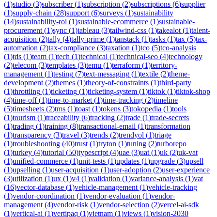
(
1
)
studio
(
3
)
subscriber
(
1
)
subscription
(
2
)
subscriptions
(
6
)
supplier
(
1
)
supply-chain
(
28
)
support
(
6
)
surveys
(
1
)
sustainability
(
14
)
sustainability-roi
(
1
)
sustainable-ecommerce
(
1
)
sustainable-
procurement
(
1
)
sync
(
1
)
tableau
(
3
)
tailwind-css
(
1
)
takealot
(
1
)
talent-
acquisition
(
2
)
tally
(
4
)
tally-prime
(
1
)
tanstack
(
1
)
tasks
(
1
)
tax
(
5
)
tax-
automation
(
2
)
tax-compliance
(
3
)
taxation
(
1
)
tco
(
5
)
tco-analysis
(
1
)
tds
(
1
)
team
(
1
)
tech
(
1
)
technical
(
1
)
technical-seo
(
4
)
technology
(
2
)
telecom
(
3
)
templates
(
3
)
temu
(
1
)
terraform
(
1
)
territory-
management
(
1
)
testing
(
7
)
text-messaging
(
1
)
textile
(
2
)
theme-
development
(
2
)
themes
(
1
)
theory-of-constraints
(
1
)
third-party
(
1
)
throttling
(
1
)
ticketing
(
1
)
ticketing-system
(
1
)
tiktok
(
1
)
tiktok-shop
(
4
)
time-off
(
1
)
time-to-market
(
1
)
time-tracking
(
2
)
timeline
(
5
)
timesheets
(
2
)
tms
(
1
)
toast
(
1
)
tokens
(
3
)
tokopedia
(
1
)
tools
(
1
)
tourism
(
1
)
traceability
(
6
)
tracking
(
2
)
trade
(
1
)
trade-secrets
(
1
)
trading
(
1
)
training
(
8
)
transactional-email
(
1
)
transformation
(
1
)
transparency
(
3
)
travel
(
3
)
trends
(
2
)
trendyol
(
1
)
triage
(
1
)
troubleshooting
(
40
)
trust
(
1
)
tryton
(
1
)
tuning
(
2
)
turborepo
(
1
)
turkey
(
4
)
tutorial
(
50
)
typescript
(
4
)
uae
(
3
)
uat
(
1
)
uk
(
2
)
uk-vat
(
1
)
unified-commerce
(
1
)
unit-tests
(
1
)
updates
(
1
)
upgrade
(
3
)
upsell
(
1
)
upselling
(
1
)
user-acquisition
(
1
)
user-adoption
(
2
)
user-experience
(
3
)
utilization
(
1
)
ux
(
1
)
v4
(
1
)
validation
(
1
)
variance-analysis
(
1
)
vat
(
16
)
vector-database
(
1
)
vehicle-management
(
1
)
vehicle-tracking
(
1
)
vendor-coordination
(
1
)
vendor-evaluation
(
1
)
vendor-
management
(
4
)
vendor-risk
(
1
)
vendor-selection
(
2
)
vercel-ai-sdk
(
1
)
vertical-ai
(
1
)
vertipaq
(
1
)
vietnam
(
1
)
views
(
1
)
vision-2030