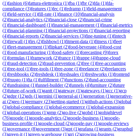
(
1
)
fashion
(
6
)
fattura-elettronica
(
1
)
fba
(
1
)
fbr
(
2
)
fda
(
1
)
fda-
compliance
(
3
)
features
(
1
)
fec
(
1
)
fedramp
(
1
)
field-management
(
1
)
field-service
(
1
)
fill-rate
(
1
)
finance
(
10
)
financial-analysis
(
2
)
financial-analytics
(
2
)
financial-close
(
2
)
financial-crime
(
1
)
financial-dashboard
(
1
)
financial-management
(
1
)
financial-metrics
(
1
)
financial-planning
(
1
)
financial-projections
(
1
)
financial-reporting
(
4
)
financial-reports
(
2
)
financial-services
(
3
)
fine-tuning
(
1
)
fintech
(
3
)
firewall
(
1
)
firs
(
2
)
fishbowl
(
1
)
fitment-data
(
1
)
fitness
(
1
)
fleet
(
1
)
fleet-management
(
1
)
flipkart
(
2
)
food-beverage
(
4
)
food-cost
(
1
)
food-manufacturing
(
1
)
food-safety
(
1
)
forecasting
(
9
)
forex
(
1
)
formulas
(
1
)
framework
(
2
)
france
(
1
)
frappe
(
4
)
frappe-cloud
(
1
)
fraud-detection
(
2
)
fraud-prevention
(
2
)
free
(
1
)
free-accounting
(
1
)
free-tool
(
1
)
free-tools
(
1
)
free-zone
(
1
)
freelancer
(
2
)
freelancers
(
1
)
freshbooks
(
2
)
freshdesk
(
1
)
freshsales
(
1
)
freshworks
(
1
)
frontend
(
3
)
fruugo
(
1
)
fta
(
1
)
fulfillment
(
7
)
functions
(
2
)
fund-accounting
(
2
)
fundraising
(
1
)
funnel-builder
(
2
)
funnels
(
4
)
furniture
(
2
)
future
(
3
)
future-of-work
(
1
)
gantt
(
1
)
gateway
(
1
)
gateways
(
1
)
gcc
(
1
)
gcp
(
2
)
gdpr
(
12
)
gds
(
1
)
gemini
(
1
)
general-ai
(
1
)
generation
(
1
)
generative-
ai
(
2
)
geo
(
1
)
germany
(
23
)
getting-started
(
1
)
github-actions
(
3
)
global
(
3
)
global-compliance
(
1
)
global-ecommerce
(
1
)
global-expansion
(
1
)
global-operations
(
1
)
gmp
(
2
)
go-live
(
2
)
gobd
(
1
)
gohighlevel
(
76
)
google
(
1
)
google-analytics
(
2
)
google-business
(
1
)
google-
business-profile
(
1
)
google-cloud
(
2
)
google-pay
(
1
)
google-reviews
(
1
)
governance
(
8
)
government
(
3
)
gpt
(
1
)
grafana
(
1
)
grants
(
2
)
graphql
(
3
)
green-it
(
1
)
green-warehouse
(
1
)
gri
(
2
)
growing-business