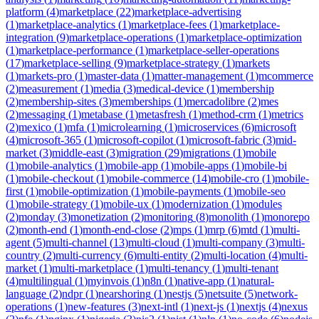
platform
(
4
)
marketplace
(
22
)
marketplace-advertising
(
1
)
marketplace-analytics
(
1
)
marketplace-fees
(
1
)
marketplace-
integration
(
9
)
marketplace-operations
(
1
)
marketplace-optimization
(
1
)
marketplace-performance
(
1
)
marketplace-seller-operations
(
17
)
marketplace-selling
(
9
)
marketplace-strategy
(
1
)
markets
(
1
)
markets-pro
(
1
)
master-data
(
1
)
matter-management
(
1
)
mcommerce
(
2
)
measurement
(
1
)
media
(
3
)
medical-device
(
1
)
membership
(
2
)
membership-sites
(
3
)
memberships
(
1
)
mercadolibre
(
2
)
mes
(
2
)
messaging
(
1
)
metabase
(
1
)
metasfresh
(
1
)
method-crm
(
1
)
metrics
(
2
)
mexico
(
1
)
mfa
(
1
)
microlearning
(
1
)
microservices
(
6
)
microsoft
(
4
)
microsoft-365
(
1
)
microsoft-copilot
(
1
)
microsoft-fabric
(
3
)
mid-
market
(
3
)
middle-east
(
3
)
migration
(
29
)
migrations
(
1
)
mobile
(
1
)
mobile-analytics
(
1
)
mobile-app
(
1
)
mobile-apps
(
1
)
mobile-bi
(
1
)
mobile-checkout
(
1
)
mobile-commerce
(
14
)
mobile-cro
(
1
)
mobile-
first
(
1
)
mobile-optimization
(
1
)
mobile-payments
(
1
)
mobile-seo
(
1
)
mobile-strategy
(
1
)
mobile-ux
(
1
)
modernization
(
1
)
modules
(
2
)
monday
(
3
)
monetization
(
2
)
monitoring
(
8
)
monolith
(
1
)
monorepo
(
2
)
month-end
(
1
)
month-end-close
(
2
)
mps
(
1
)
mrp
(
6
)
mtd
(
1
)
multi-
agent
(
5
)
multi-channel
(
13
)
multi-cloud
(
1
)
multi-company
(
3
)
multi-
country
(
2
)
multi-currency
(
6
)
multi-entity
(
2
)
multi-location
(
4
)
multi-
market
(
1
)
multi-marketplace
(
1
)
multi-tenancy
(
1
)
multi-tenant
(
4
)
multilingual
(
1
)
myinvois
(
1
)
n8n
(
1
)
native-app
(
1
)
natural-
language
(
2
)
ndpr
(
1
)
nearshoring
(
1
)
nestjs
(
5
)
netsuite
(
5
)
network-
operations
(
1
)
new-features
(
3
)
next-intl
(
1
)
next-js
(
1
)
nextjs
(
4
)
nexus