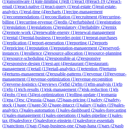
(
1
)
ransomware
(
1
)
rate-limiting
(
3
)
rdl
(
1
)
react
(
8
)
react-19
(
2
)
react-
email
(
1
)
react-native
(
1
)
react-query
(
1
)
real-estate
(
5
)
real-estate-
analytics
(
1
)
real-time
(
4
)
recharts
(
1
)
recipe-management
(
1
)
recommendations
(
1
)
reconciliation
(
1
)
recruitment
(
6
)
recurring-
billing
(
1
)
recurring-revenue
(
5
)
redis
(
2
)
refurbished
(
1
)
registration
(
1
)
regulation
(
1
)
regulations
(
2
)
regulatory
(
3
)
reliability
(
2
)
remix
(
2
)
remote-work
(
2
)
renewable-energy
(
1
)
renewal-management
(
1
)
rental
(
3
)
rental-business
(
1
)
reorder-point
(
1
)
repeat-purchases
(
1
)
replication
(
1
)
report-generation
(
1
)
reporting
(
12
)
reports
(
3
)
repricing
(
1
)
reputation
(
1
)
reputation-management
(
2
)
reserved-
instances
(
1
)
resilience
(
2
)
resource-allocation
(
1
)
resource-planning
(
1
)
resource-scheduling
(
2
)
responsible-ai
(
2
)
responsive
(
2
)
responsive-design
(
1
)
rest-api
(
4
)
restaurant
(
5
)
restaurant-
management
(
1
)
retail
(
13
)
retail-analytics
(
1
)
retention
(
9
)
returns
(
4
)
returns-management
(
2
)
reusable-patterns
(
1
)
revenue
(
10
)
revenue-
management
(
1
)
revenue-optimization
(
1
)
revenue-recognition
(
5
)
reverse-logistics
(
2
)
reviews
(
5
)
rfid
(
2
)
rfm
(
1
)
rfm-analysis
(
1
)
rfp
(
1
)
rfq
(
1
)
rich-results
(
1
)
risk-management
(
7
)
risk-reduction
(
1
)
rls
(
4
)
rohs
(
1
)
roi
(
34
)
roi-optimization
(
1
)
rolling-update
(
1
)
romania
(
1
)
rpa
(
3
)
rsc
(
2
)
russia
(
2
)
saas
(
25
)
saas-pricing
(
1
)
safety
(
2
)
safety-
stock
(
1
)
sage
(
1
)
sage-50
(
2
)
sage-intacct
(
1
)
salary
(
1
)
sales
(
19
)
sales-
analytics
(
3
)
sales-automation
(
1
)
sales-dashboard
(
2
)
sales-forecasting
(
1
)
sales-management
(
1
)
sales-operations
(
1
)
sales-pipeline
(
1
)
sales-
tax
(
8
)
salesforce
(
5
)
salesforce-einstein
(
1
)
salesforce-essentials
(
1
)
sanctions
(
1
)
sap
(
5
)
sap-business-one
(
2
)
sap-hana
(
1
)
sars
(
2
)
sasb