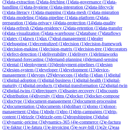
(
3
)
data-extraction
(
2
)
data-fetching
(
1
)
data-governance
(
1
)
data-
handling
(
1
)
data-hygiene
(
1
)
data-integration
(
2
)
data-lifecycle
(
1
)
data-literacy
(
1
)
data-mapping
(
1
)
data-mesh
(
1
)
data-migration
(
8
)
data-modeling
(
5
)
data-pipeline
(
1
)
data-platform
(
2
)
data-
preparation
(
1
)
data-privacy
(
4
)
data-protection
(
14
)
data-quality
(
4
)
data-refresh
(
2
)
data-residency
(
2
)
data-retention
(
1
)
data-transfer
(
4
)
data-visualization
(
5
)
data-warehouse
(
2
)
database
(
7
)
dataflows
(
1
)
datev
(
1
)
dawn
(
1
)
dax
(
7
)
deal-management
(
1
)
dealer
(
1
)
debugging
(
1
)
decentralized
(
1
)
decision
(
1
)
decision-framework
(
1
)
decision-making
(
1
)
decision-matrix
(
1
)
decision-tree
(
1
)
decorators
(
1
)
defect-detection
(
1
)
deliverability
(
1
)
delivery
(
1
)
delmiaworks
(
1
)
demand-forecasting
(
3
)
demand-planning
(
4
)
demand-sensing
(
1
)
dental
(
1
)
deployment
(
10
)
deployment-pipelines
(
1
)
design
(
2
)
design-system
(
1
)
developer
(
1
)
development
(
13
)
device-
management
(
1
)
devops
(
29
)
devsecops
(
1
)
dgfip
(
1
)
dian
(
1
)
digital
(
1
)
digital-adoption
(
1
)
digital-business
(
1
)
digital-health
(
1
)
digital-
maturity
(
1
)
digital-products
(
1
)
digital-transformation
(
22
)
digital-twin
(
2
)
digital-twins
(
1
)
directquery
(
1
)
disaster-recovery
(
1
)
discounts
(
2
)
distribution
(
4
)
diversity
(
1
)
dms
(
2
)
docker
(
3
)
docker-compose
(
1
)
doctype
(
1
)
document-management
(
3
)
document-processing
(
2
)
documentation
(
2
)
documents
(
4
)
dolibarr
(
1
)
domo
(
1
)
donor-
management
(
2
)
dpa
(
1
)
dpdp
(
1
)
dpo
(
1
)
drip-campaigns
(
1
)
drip-
content
(
1
)
drizzle
(
3
)
drizzle-orm
(
2
)
dropshipping
(
3
)
dubai
(
1
)
dynamic-pricing
(
3
)
dynamics-365
(
4
)
e-commerce
(
2
)
e-factura
(
1
)
e-faktur
(
1
)
e-fatura
(
1
)
e-invoicing
(
5
)
e-way-bill
(
1
)
e2e
(
2
)
eaa