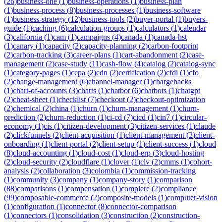
(
26
)
business-one
(
1
)
business-operations
(
1
)
business-plan
(
1
)
business-process
(
8
)
business-processes
(
1
)
business-software
(
1
)
business-strategy
(
12
)
business-tools
(
2
)
buyer-portal
(
1
)
buyers-
guide
(
1
)
caching
(
6
)
calculation-groups
(
1
)
calculators
(
1
)
calendar
(
3
)
california
(
1
)
cam
(
1
)
campaigns
(
4
)
canada
(
1
)
canada-hst
(
1
)
canary
(
1
)
capacity
(
2
)
capacity-planning
(
2
)
carbon-footprint
(
2
)
carbon-tracking
(
3
)
career-plans
(
1
)
cart-abandonment
(
2
)
case-
management
(
2
)
case-study
(
11
)
cash-flow
(
4
)
catalog
(
2
)
catalog-sync
(
1
)
category-pages
(
1
)
ccpa
(
2
)
cdn
(
2
)
certification
(
2
)
cfdi
(
1
)
cfo
(
2
)
change-management
(
6
)
channel-manager
(
1
)
chargebacks
(
1
)
chart-of-accounts
(
3
)
charts
(
1
)
chatbot
(
6
)
chatbots
(
1
)
chatgpt
(
2
)
cheat-sheet
(
1
)
checklist
(
7
)
checkout
(
2
)
checkout-optimization
(
2
)
chemical
(
2
)
china
(
1
)
churn
(
1
)
churn-management
(
1
)
churn-
prediction
(
2
)
churn-reduction
(
1
)
ci-cd
(
7
)
cicd
(
1
)
cin7
(
1
)
circular-
economy
(
1
)
cis
(
1
)
citizen-development
(
3
)
citizen-services
(
1
)
claude
(
2
)
clickfunnels
(
2
)
client-acquisition
(
1
)
client-management
(
2
)
client-
onboarding
(
1
)
client-portal
(
2
)
client-setup
(
1
)
client-success
(
1
)
cloud
(
8
)
cloud-accounting
(
1
)
cloud-cost
(
1
)
cloud-erp
(
3
)
cloud-hosting
(
2
)
cloud-security
(
2
)
cloudflare
(
1
)
clover
(
1
)
clv
(
2
)
cmms
(
1
)
cohort-
analysis
(
2
)
collaboration
(
3
)
colombia
(
1
)
commission-tracking
(
1
)
community
(
3
)
company
(
1
)
company-story
(
1
)
comparison
(
88
)
comparisons
(
1
)
compensation
(
1
)
compiere
(
2
)
compliance
(
99
)
composable-commerce
(
2
)
composite-models
(
1
)
computer-vision
(
1
)
configuration
(
1
)
connector
(
8
)
connector-comparison
(
1
)
connectors
(
1
)
consolidation
(
3
)
construction
(
2
)
construction-