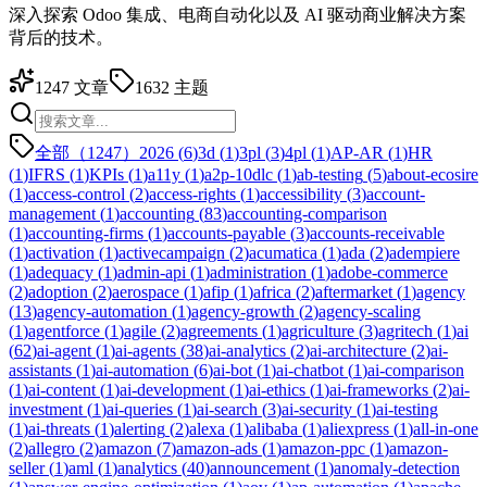
深入探索 Odoo 集成、电商自动化以及 AI 驱动商业解决方案
背后的技术。
1247
文章
1632
主题
全部（1247）
2026
(
6
)
3d
(
1
)
3pl
(
3
)
4pl
(
1
)
AP-AR
(
1
)
HR
(
1
)
IFRS
(
1
)
KPIs
(
1
)
a11y
(
1
)
a2p-10dlc
(
1
)
ab-testing
(
5
)
about-ecosire
(
1
)
access-control
(
2
)
access-rights
(
1
)
accessibility
(
3
)
account-
management
(
1
)
accounting
(
83
)
accounting-comparison
(
1
)
accounting-firms
(
1
)
accounts-payable
(
3
)
accounts-receivable
(
1
)
activation
(
1
)
activecampaign
(
2
)
acumatica
(
1
)
ada
(
2
)
adempiere
(
1
)
adequacy
(
1
)
admin-api
(
1
)
administration
(
1
)
adobe-commerce
(
2
)
adoption
(
2
)
aerospace
(
1
)
afip
(
1
)
africa
(
2
)
aftermarket
(
1
)
agency
(
13
)
agency-automation
(
1
)
agency-growth
(
2
)
agency-scaling
(
1
)
agentforce
(
1
)
agile
(
2
)
agreements
(
1
)
agriculture
(
3
)
agritech
(
1
)
ai
(
62
)
ai-agent
(
1
)
ai-agents
(
38
)
ai-analytics
(
2
)
ai-architecture
(
2
)
ai-
assistants
(
1
)
ai-automation
(
6
)
ai-bot
(
1
)
ai-chatbot
(
1
)
ai-comparison
(
1
)
ai-content
(
1
)
ai-development
(
1
)
ai-ethics
(
1
)
ai-frameworks
(
2
)
ai-
investment
(
1
)
ai-queries
(
1
)
ai-search
(
3
)
ai-security
(
1
)
ai-testing
(
1
)
ai-threats
(
1
)
alerting
(
2
)
alexa
(
1
)
alibaba
(
1
)
aliexpress
(
1
)
all-in-one
(
2
)
allegro
(
2
)
amazon
(
7
)
amazon-ads
(
1
)
amazon-ppc
(
1
)
amazon-
seller
(
1
)
aml
(
1
)
analytics
(
40
)
announcement
(
1
)
anomaly-detection