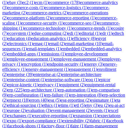
(
1
)
ebay
(
3
)
ec2
(
1
)
ecm
(
1
)
ecommerce
(
178
)
ecommerce-analytics
(
3
)
ecommerce-costs
(
1
)
ecommerce-logistics
(
1
)
ecommerce-
marketing
(
2
)
ecommerce-metrics
(
2
)
ecommerce-operations
(
2
)
ecommerce-platform
(
2
)
ecommerce-reporting
(
1
)
ecommerce-
scaling
(
1
)
ecommerce-security
(
1
)
ecommerce-seo
(
3
)
ecommerce-
shipping
(
1
)
ecommerce-technology
(
1
)
ecommerce-trends
(
1
)
ecosire
(
7
)
ecosystem
(
1
)
edge-computing
(
2
)
edi
(
1
)
editorial
(
1
)
edr
(
1
)
edtech
(
1
)
education
(
4
)
education-analytics
(
1
)
efficiency
(
8
)
egypt
(
2
)
electronics
(
1
)
emag
(
1
)
email
(
2
)
email-marketing
(
10
)
email-
sequences
(
1
)
email-templates
(
1
)
embedded
(
2
)
embedded-analytics
(
5
)
embedded-apps
(
1
)
emissions
(
1
)
employee-development
(
1
)
employee-engagement
(
1
)
employee-management
(
3
)
employee-
privacy
(
1
)
encryption
(
1
)
endpoint-security
(
1
)
energy
(
3
)
energy-
efficiency
(
1
)
energy-management
(
1
)
engagement
(
1
)
enrollment
(
2
)
enterprise
(
39
)
enterprise-ai
(
2
)
enterprise-architecture
(
1
)
enterprise-content
(
1
)
enterprise-software
(
1
)
eoq
(
1
)
epicor
(
2
)
epicor-kinetic
(
1
)
eprivacy
(
1
)
equipment
(
2
)
equipment-rental
(
2
)
erp
(
225
)
erp-architecture
(
1
)
erp-automation
(
1
)
erp-comparison
(
9
)
erp-configuration
(
1
)
erp-failure
(
1
)
erp-integration
(
8
)
erp-selection
(
2
)
erpnext
(
18
)
errors
(
40
)
esg
(
5
)
esg-reporting
(
2
)
esignature
(
1
)
eta
(
2
)
ethical-sourcing
(
1
)
ethics
(
1
)
etims
(
1
)
etl
(
5
)
etsy
(
3
)
eu
(
2
)
eu-ai-act
(
1
)
europe
(
2
)
evaluation
(
3
)
event-management
(
2
)
events
(
1
)
excel
(
3
)
exchanges
(
1
)
executive-reporting
(
1
)
expansion
(
1
)
expectations
(
1
)
expo
(
1
)
export-compliance
(
1
)
extensibility
(
2
)
fabric
(
1
)
facebook
(
1
)
facebook-shops
(
1
)
factory-floor
(
1
)
faire
(
1
)
farm-management