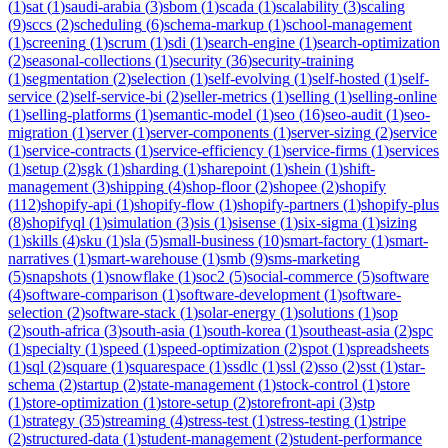
(
1
)
sat
(
1
)
saudi-arabia
(
3
)
sbom
(
1
)
scada
(
1
)
scalability
(
3
)
scaling
(
9
)
sccs
(
2
)
scheduling
(
6
)
schema-markup
(
1
)
school-management
(
1
)
screening
(
1
)
scrum
(
1
)
sdi
(
1
)
search-engine
(
1
)
search-optimization
(
2
)
seasonal-collections
(
1
)
security
(
36
)
security-training
(
1
)
segmentation
(
2
)
selection
(
1
)
self-evolving
(
1
)
self-hosted
(
1
)
self-
service
(
2
)
self-service-bi
(
2
)
seller-metrics
(
1
)
selling
(
1
)
selling-online
(
1
)
selling-platforms
(
1
)
semantic-model
(
1
)
seo
(
16
)
seo-audit
(
1
)
seo-
migration
(
1
)
server
(
1
)
server-components
(
1
)
server-sizing
(
2
)
service
(
1
)
service-contracts
(
1
)
service-efficiency
(
1
)
service-firms
(
1
)
services
(
1
)
setup
(
2
)
sgk
(
1
)
sharding
(
1
)
sharepoint
(
1
)
shein
(
1
)
shift-
management
(
3
)
shipping
(
4
)
shop-floor
(
2
)
shopee
(
2
)
shopify
(
112
)
shopify-api
(
1
)
shopify-flow
(
1
)
shopify-partners
(
1
)
shopify-plus
(
8
)
shopifyql
(
1
)
simulation
(
3
)
sis
(
1
)
sisense
(
1
)
six-sigma
(
1
)
sizing
(
1
)
skills
(
4
)
sku
(
1
)
sla
(
5
)
small-business
(
10
)
smart-factory
(
1
)
smart-
narratives
(
1
)
smart-warehouse
(
1
)
smb
(
9
)
sms-marketing
(
5
)
snapshots
(
1
)
snowflake
(
1
)
soc2
(
5
)
social-commerce
(
5
)
software
(
4
)
software-comparison
(
1
)
software-development
(
1
)
software-
selection
(
2
)
software-stack
(
1
)
solar-energy
(
1
)
solutions
(
1
)
sop
(
2
)
south-africa
(
3
)
south-asia
(
1
)
south-korea
(
1
)
southeast-asia
(
2
)
spc
(
1
)
specialty
(
1
)
speed
(
1
)
speed-optimization
(
2
)
spot
(
1
)
spreadsheets
(
1
)
sql
(
2
)
square
(
1
)
squarespace
(
1
)
ssdlc
(
1
)
ssl
(
2
)
sso
(
2
)
sst
(
1
)
star-
schema
(
2
)
startup
(
2
)
state-management
(
1
)
stock-control
(
1
)
store
(
1
)
store-optimization
(
1
)
store-setup
(
2
)
storefront-api
(
3
)
stp
(
1
)
strategy
(
35
)
streaming
(
4
)
stress-test
(
1
)
stress-testing
(
1
)
stripe
(
2
)
structured-data
(
1
)
student-management
(
2
)
student-performance