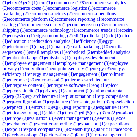
(
1
)
ebay
(
3
)
ec2
(
1
)
ecm
(
1
)
ecommerce
(
178
)
ecommerce-analytics
(
3
)
ecommerce-costs
(
1
)
ecommerce-logistics
(
1
)
ecommerce-
marketing
(
2
)
ecommerce-metrics
(
2
)
ecommerce-operations
(
2
)
ecommerce-platform
(
2
)
ecommerce-reporting
(
1
)
ecommerce-
scaling
(
1
)
ecommerce-security
(
1
)
ecommerce-seo
(
3
)
ecommerce-
shipping
(
1
)
ecommerce-technology
(
1
)
ecommerce-trends
(
1
)
ecosire
(
7
)
ecosystem
(
1
)
edge-computing
(
2
)
edi
(
1
)
editorial
(
1
)
edr
(
1
)
edtech
(
1
)
education
(
4
)
education-analytics
(
1
)
efficiency
(
8
)
egypt
(
2
)
electronics
(
1
)
emag
(
1
)
email
(
2
)
email-marketing
(
10
)
email-
sequences
(
1
)
email-templates
(
1
)
embedded
(
2
)
embedded-analytics
(
5
)
embedded-apps
(
1
)
emissions
(
1
)
employee-development
(
1
)
employee-engagement
(
1
)
employee-management
(
3
)
employee-
privacy
(
1
)
encryption
(
1
)
endpoint-security
(
1
)
energy
(
3
)
energy-
efficiency
(
1
)
energy-management
(
1
)
engagement
(
1
)
enrollment
(
2
)
enterprise
(
39
)
enterprise-ai
(
2
)
enterprise-architecture
(
1
)
enterprise-content
(
1
)
enterprise-software
(
1
)
eoq
(
1
)
epicor
(
2
)
epicor-kinetic
(
1
)
eprivacy
(
1
)
equipment
(
2
)
equipment-rental
(
2
)
erp
(
225
)
erp-architecture
(
1
)
erp-automation
(
1
)
erp-comparison
(
9
)
erp-configuration
(
1
)
erp-failure
(
1
)
erp-integration
(
8
)
erp-selection
(
2
)
erpnext
(
18
)
errors
(
40
)
esg
(
5
)
esg-reporting
(
2
)
esignature
(
1
)
eta
(
2
)
ethical-sourcing
(
1
)
ethics
(
1
)
etims
(
1
)
etl
(
5
)
etsy
(
3
)
eu
(
2
)
eu-ai-act
(
1
)
europe
(
2
)
evaluation
(
3
)
event-management
(
2
)
events
(
1
)
excel
(
3
)
exchanges
(
1
)
executive-reporting
(
1
)
expansion
(
1
)
expectations
(
1
)
expo
(
1
)
export-compliance
(
1
)
extensibility
(
2
)
fabric
(
1
)
facebook
(
1
)
facebook-shops
(
1
)
factory-floor
(
1
)
faire
(
1
)
farm-management