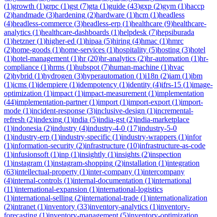
(
1
)
growth
(
1
)
grpc
(
1
)
gst
(
7
)
gta
(
1
)
guide
(
43
)
gxp
(
2
)
gym
(
1
)
haccp
(
2
)
handmade
(
3
)
hardening
(
2
)
hardware
(
1
)
hcm
(
1
)
headless
(
4
)
headless-commerce
(
3
)
headless-erp
(
1
)
healthcare
(
9
)
healthcare-
analytics
(
1
)
healthcare-dashboards
(
1
)
helpdesk
(
7
)
hepsiburada
(
1
)
hetzner
(
1
)
higher-ed
(
1
)
hipaa
(
5
)
hiring
(
4
)
hmac
(
1
)
hmrc
(
2
)
home-goods
(
1
)
home-services
(
1
)
hospitality
(
5
)
hosting
(
3
)
hotel
(
1
)
hotel-management
(
1
)
hr
(
20
)
hr-analytics
(
2
)
hr-automation
(
1
)
hr-
compliance
(
1
)
hrms
(
1
)
hubspot
(
7
)
human-machine
(
1
)
hvac
(
2
)
hybrid
(
1
)
hydrogen
(
3
)
hyperautomation
(
1
)
i18n
(
2
)
iam
(
1
)
ibm
(
1
)
icms
(
1
)
idempiere
(
1
)
idempotency
(
1
)
identity
(
4
)
ifrs-15
(
1
)
image-
optimization
(
1
)
impact
(
1
)
impact-measurement
(
1
)
implementation
(
44
)
implementation-partner
(
1
)
import
(
1
)
import-export
(
1
)
import-
mode
(
1
)
incident-response
(
3
)
inclusive-design
(
1
)
incremental-
refresh
(
2
)
indexing
(
1
)
india
(
5
)
india-gst
(
2
)
india-marketplace
(
1
)
indonesia
(
2
)
industry
(
4
)
industry-4-0
(
17
)
industry-5-0
(
1
)
industry-erp
(
1
)
industry-specific
(
1
)
industry-wrappers
(
1
)
infor
(
1
)
information-security
(
2
)
infrastructure
(
10
)
infrastructure-as-code
(
1
)
infusionsoft
(
1
)
inp
(
1
)
insightly
(
1
)
insights
(
2
)
inspection
(
1
)
instagram
(
1
)
instagram-shopping
(
2
)
installation
(
1
)
integration
(
63
)
intellectual-property
(
1
)
inter-company
(
1
)
intercompany
(
4
)
internal-controls
(
1
)
internal-documentation
(
1
)
international
(
11
)
international-expansion
(
1
)
international-logistics
(
1
)
international-selling
(
2
)
international-trade
(
1
)
internationalization
(
2
)
intranet
(
1
)
inventory
(
33
)
inventory-analytics
(
1
)
inventory-
forecasting
(
1
)
inventory-management
(
5
)
inventory-optimization