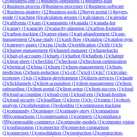
(
26
)
business-one
(
1
)
business-operations
(
1
)
business-plan
(
1
)
business-process
(
8
)
business-processes
(
1
)
business-software
(
1
)
business-strategy
(
12
)
business-tools
(
2
)
buyer-portal
(
1
)
buyers-
guide
(
1
)
caching
(
6
)
calculation-groups
(
1
)
calculators
(
1
)
calendar
(
3
)
california
(
1
)
cam
(
1
)
campaigns
(
4
)
canada
(
1
)
canada-hst
(
1
)
canary
(
1
)
capacity
(
2
)
capacity-planning
(
2
)
carbon-footprint
(
2
)
carbon-tracking
(
3
)
career-plans
(
1
)
cart-abandonment
(
2
)
case-
management
(
2
)
case-study
(
11
)
cash-flow
(
4
)
catalog
(
2
)
catalog-sync
(
1
)
category-pages
(
1
)
ccpa
(
2
)
cdn
(
2
)
certification
(
2
)
cfdi
(
1
)
cfo
(
2
)
change-management
(
6
)
channel-manager
(
1
)
chargebacks
(
1
)
chart-of-accounts
(
3
)
charts
(
1
)
chatbot
(
6
)
chatbots
(
1
)
chatgpt
(
2
)
cheat-sheet
(
1
)
checklist
(
7
)
checkout
(
2
)
checkout-optimization
(
2
)
chemical
(
2
)
china
(
1
)
churn
(
1
)
churn-management
(
1
)
churn-
prediction
(
2
)
churn-reduction
(
1
)
ci-cd
(
7
)
cicd
(
1
)
cin7
(
1
)
circular-
economy
(
1
)
cis
(
1
)
citizen-development
(
3
)
citizen-services
(
1
)
claude
(
2
)
clickfunnels
(
2
)
client-acquisition
(
1
)
client-management
(
2
)
client-
onboarding
(
1
)
client-portal
(
2
)
client-setup
(
1
)
client-success
(
1
)
cloud
(
8
)
cloud-accounting
(
1
)
cloud-cost
(
1
)
cloud-erp
(
3
)
cloud-hosting
(
2
)
cloud-security
(
2
)
cloudflare
(
1
)
clover
(
1
)
clv
(
2
)
cmms
(
1
)
cohort-
analysis
(
2
)
collaboration
(
3
)
colombia
(
1
)
commission-tracking
(
1
)
community
(
3
)
company
(
1
)
company-story
(
1
)
comparison
(
88
)
comparisons
(
1
)
compensation
(
1
)
compiere
(
2
)
compliance
(
99
)
composable-commerce
(
2
)
composite-models
(
1
)
computer-vision
(
1
)
configuration
(
1
)
connector
(
8
)
connector-comparison
(
1
)
connectors
(
1
)
consolidation
(
3
)
construction
(
2
)
construction-