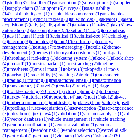
(
1
)
studio
(
3
)
subscriber
(
1
)
subscription
(
2
)
subscriptions
(
6
)
supplier
(
1
)
supply-chain
(
28
)
support
(
6
)
surveys
(
1
)
sustainability
(
14
)
sustainability-roi
(
1
)
sustainable-ecommerce
(
1
)
sustainable-
procurement
(
1
)
sync
(
1
)
tableau
(
3
)
tailwind-css
(
1
)
takealot
(
1
)
talent-
acquisition
(
2
)
tally
(
4
)
tally-prime
(
1
)
tanstack
(
1
)
tasks
(
1
)
tax
(
5
)
tax-
automation
(
2
)
tax-compliance
(
3
)
taxation
(
1
)
tco
(
5
)
tco-analysis
(
1
)
tds
(
1
)
team
(
1
)
tech
(
1
)
technical
(
1
)
technical-seo
(
4
)
technology
(
2
)
telecom
(
3
)
templates
(
3
)
temu
(
1
)
terraform
(
1
)
territory-
management
(
1
)
testing
(
7
)
text-messaging
(
1
)
textile
(
2
)
theme-
development
(
2
)
themes
(
1
)
theory-of-constraints
(
1
)
third-party
(
1
)
throttling
(
1
)
ticketing
(
1
)
ticketing-system
(
1
)
tiktok
(
1
)
tiktok-shop
(
4
)
time-off
(
1
)
time-to-market
(
1
)
time-tracking
(
2
)
timeline
(
5
)
timesheets
(
2
)
tms
(
1
)
toast
(
1
)
tokens
(
3
)
tokopedia
(
1
)
tools
(
1
)
tourism
(
1
)
traceability
(
6
)
tracking
(
2
)
trade
(
1
)
trade-secrets
(
1
)
trading
(
1
)
training
(
8
)
transactional-email
(
1
)
transformation
(
1
)
transparency
(
3
)
travel
(
3
)
trends
(
2
)
trendyol
(
1
)
triage
(
1
)
troubleshooting
(
40
)
trust
(
1
)
tryton
(
1
)
tuning
(
2
)
turborepo
(
1
)
turkey
(
4
)
tutorial
(
50
)
typescript
(
4
)
uae
(
3
)
uat
(
1
)
uk
(
2
)
uk-vat
(
1
)
unified-commerce
(
1
)
unit-tests
(
1
)
updates
(
1
)
upgrade
(
3
)
upsell
(
1
)
upselling
(
1
)
user-acquisition
(
1
)
user-adoption
(
2
)
user-experience
(
3
)
utilization
(
1
)
ux
(
1
)
v4
(
1
)
validation
(
1
)
variance-analysis
(
1
)
vat
(
16
)
vector-database
(
1
)
vehicle-management
(
1
)
vehicle-tracking
(
1
)
vendor-coordination
(
1
)
vendor-evaluation
(
1
)
vendor-
management
(
4
)
vendor-risk
(
1
)
vendor-selection
(
2
)
vercel-ai-sdk
(
1
)
vertical-ai
(
1
)
vertipaq
(
1
)
vietnam
(
1
)
views
(
1
)
vision-2030