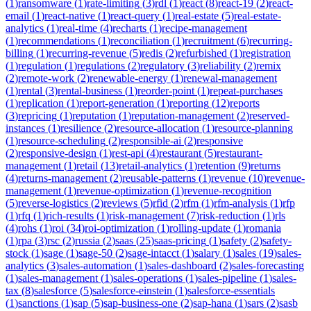
(
1
)
ransomware
(
1
)
rate-limiting
(
3
)
rdl
(
1
)
react
(
8
)
react-19
(
2
)
react-
email
(
1
)
react-native
(
1
)
react-query
(
1
)
real-estate
(
5
)
real-estate-
analytics
(
1
)
real-time
(
4
)
recharts
(
1
)
recipe-management
(
1
)
recommendations
(
1
)
reconciliation
(
1
)
recruitment
(
6
)
recurring-
billing
(
1
)
recurring-revenue
(
5
)
redis
(
2
)
refurbished
(
1
)
registration
(
1
)
regulation
(
1
)
regulations
(
2
)
regulatory
(
3
)
reliability
(
2
)
remix
(
2
)
remote-work
(
2
)
renewable-energy
(
1
)
renewal-management
(
1
)
rental
(
3
)
rental-business
(
1
)
reorder-point
(
1
)
repeat-purchases
(
1
)
replication
(
1
)
report-generation
(
1
)
reporting
(
12
)
reports
(
3
)
repricing
(
1
)
reputation
(
1
)
reputation-management
(
2
)
reserved-
instances
(
1
)
resilience
(
2
)
resource-allocation
(
1
)
resource-planning
(
1
)
resource-scheduling
(
2
)
responsible-ai
(
2
)
responsive
(
2
)
responsive-design
(
1
)
rest-api
(
4
)
restaurant
(
5
)
restaurant-
management
(
1
)
retail
(
13
)
retail-analytics
(
1
)
retention
(
9
)
returns
(
4
)
returns-management
(
2
)
reusable-patterns
(
1
)
revenue
(
10
)
revenue-
management
(
1
)
revenue-optimization
(
1
)
revenue-recognition
(
5
)
reverse-logistics
(
2
)
reviews
(
5
)
rfid
(
2
)
rfm
(
1
)
rfm-analysis
(
1
)
rfp
(
1
)
rfq
(
1
)
rich-results
(
1
)
risk-management
(
7
)
risk-reduction
(
1
)
rls
(
4
)
rohs
(
1
)
roi
(
34
)
roi-optimization
(
1
)
rolling-update
(
1
)
romania
(
1
)
rpa
(
3
)
rsc
(
2
)
russia
(
2
)
saas
(
25
)
saas-pricing
(
1
)
safety
(
2
)
safety-
stock
(
1
)
sage
(
1
)
sage-50
(
2
)
sage-intacct
(
1
)
salary
(
1
)
sales
(
19
)
sales-
analytics
(
3
)
sales-automation
(
1
)
sales-dashboard
(
2
)
sales-forecasting
(
1
)
sales-management
(
1
)
sales-operations
(
1
)
sales-pipeline
(
1
)
sales-
tax
(
8
)
salesforce
(
5
)
salesforce-einstein
(
1
)
salesforce-essentials
(
1
)
sanctions
(
1
)
sap
(
5
)
sap-business-one
(
2
)
sap-hana
(
1
)
sars
(
2
)
sasb