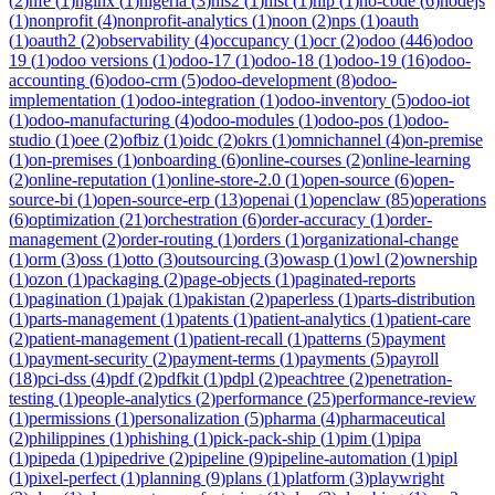
(
2
)
nfe
(
1
)
nginx
(
1
)
nigeria
(
3
)
nis2
(
1
)
nist
(
1
)
nlp
(
1
)
no-code
(
6
)
nodejs
(
1
)
nonprofit
(
4
)
nonprofit-analytics
(
1
)
noon
(
2
)
nps
(
1
)
oauth
(
1
)
oauth2
(
2
)
observability
(
4
)
occupancy
(
1
)
ocr
(
2
)
odoo
(
446
)
odoo
19
(
1
)
odoo versions
(
1
)
odoo-17
(
1
)
odoo-18
(
1
)
odoo-19
(
16
)
odoo-
accounting
(
6
)
odoo-crm
(
5
)
odoo-development
(
8
)
odoo-
implementation
(
1
)
odoo-integration
(
1
)
odoo-inventory
(
5
)
odoo-iot
(
1
)
odoo-manufacturing
(
4
)
odoo-modules
(
1
)
odoo-pos
(
1
)
odoo-
studio
(
1
)
oee
(
2
)
ofbiz
(
1
)
oidc
(
2
)
okrs
(
1
)
omnichannel
(
4
)
on-premise
(
1
)
on-premises
(
1
)
onboarding
(
6
)
online-courses
(
2
)
online-learning
(
2
)
online-reputation
(
1
)
online-store-2.0
(
1
)
open-source
(
6
)
open-
source-bi
(
1
)
open-source-erp
(
13
)
openai
(
1
)
openclaw
(
85
)
operations
(
6
)
optimization
(
21
)
orchestration
(
6
)
order-accuracy
(
1
)
order-
management
(
2
)
order-routing
(
1
)
orders
(
1
)
organizational-change
(
1
)
orm
(
3
)
oss
(
1
)
otto
(
3
)
outsourcing
(
3
)
owasp
(
1
)
owl
(
2
)
ownership
(
1
)
ozon
(
1
)
packaging
(
2
)
page-objects
(
1
)
paginated-reports
(
1
)
pagination
(
1
)
pajak
(
1
)
pakistan
(
2
)
paperless
(
1
)
parts-distribution
(
1
)
parts-management
(
1
)
patents
(
1
)
patient-analytics
(
1
)
patient-care
(
2
)
patient-management
(
1
)
patient-recall
(
1
)
patterns
(
5
)
payment
(
1
)
payment-security
(
2
)
payment-terms
(
1
)
payments
(
5
)
payroll
(
18
)
pci-dss
(
4
)
pdf
(
2
)
pdfkit
(
1
)
pdpl
(
2
)
peachtree
(
2
)
penetration-
testing
(
1
)
people-analytics
(
2
)
performance
(
25
)
performance-review
(
1
)
permissions
(
1
)
personalization
(
5
)
pharma
(
4
)
pharmaceutical
(
2
)
philippines
(
1
)
phishing
(
1
)
pick-pack-ship
(
1
)
pim
(
1
)
pipa
(
1
)
pipeda
(
1
)
pipedrive
(
2
)
pipeline
(
9
)
pipeline-automation
(
1
)
pipl
(
1
)
pixel-perfect
(
1
)
planning
(
9
)
plans
(
1
)
platform
(
3
)
playwright