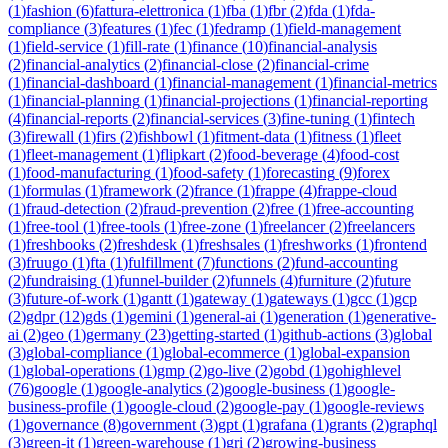
(
1
)
fashion
(
6
)
fattura-elettronica
(
1
)
fba
(
1
)
fbr
(
2
)
fda
(
1
)
fda-
compliance
(
3
)
features
(
1
)
fec
(
1
)
fedramp
(
1
)
field-management
(
1
)
field-service
(
1
)
fill-rate
(
1
)
finance
(
10
)
financial-analysis
(
2
)
financial-analytics
(
2
)
financial-close
(
2
)
financial-crime
(
1
)
financial-dashboard
(
1
)
financial-management
(
1
)
financial-metrics
(
1
)
financial-planning
(
1
)
financial-projections
(
1
)
financial-reporting
(
4
)
financial-reports
(
2
)
financial-services
(
3
)
fine-tuning
(
1
)
fintech
(
3
)
firewall
(
1
)
firs
(
2
)
fishbowl
(
1
)
fitment-data
(
1
)
fitness
(
1
)
fleet
(
1
)
fleet-management
(
1
)
flipkart
(
2
)
food-beverage
(
4
)
food-cost
(
1
)
food-manufacturing
(
1
)
food-safety
(
1
)
forecasting
(
9
)
forex
(
1
)
formulas
(
1
)
framework
(
2
)
france
(
1
)
frappe
(
4
)
frappe-cloud
(
1
)
fraud-detection
(
2
)
fraud-prevention
(
2
)
free
(
1
)
free-accounting
(
1
)
free-tool
(
1
)
free-tools
(
1
)
free-zone
(
1
)
freelancer
(
2
)
freelancers
(
1
)
freshbooks
(
2
)
freshdesk
(
1
)
freshsales
(
1
)
freshworks
(
1
)
frontend
(
3
)
fruugo
(
1
)
fta
(
1
)
fulfillment
(
7
)
functions
(
2
)
fund-accounting
(
2
)
fundraising
(
1
)
funnel-builder
(
2
)
funnels
(
4
)
furniture
(
2
)
future
(
3
)
future-of-work
(
1
)
gantt
(
1
)
gateway
(
1
)
gateways
(
1
)
gcc
(
1
)
gcp
(
2
)
gdpr
(
12
)
gds
(
1
)
gemini
(
1
)
general-ai
(
1
)
generation
(
1
)
generative-
ai
(
2
)
geo
(
1
)
germany
(
23
)
getting-started
(
1
)
github-actions
(
3
)
global
(
3
)
global-compliance
(
1
)
global-ecommerce
(
1
)
global-expansion
(
1
)
global-operations
(
1
)
gmp
(
2
)
go-live
(
2
)
gobd
(
1
)
gohighlevel
(
76
)
google
(
1
)
google-analytics
(
2
)
google-business
(
1
)
google-
business-profile
(
1
)
google-cloud
(
2
)
google-pay
(
1
)
google-reviews
(
1
)
governance
(
8
)
government
(
3
)
gpt
(
1
)
grafana
(
1
)
grants
(
2
)
graphql
(
3
)
green-it
(
1
)
green-warehouse
(
1
)
gri
(
2
)
growing-business