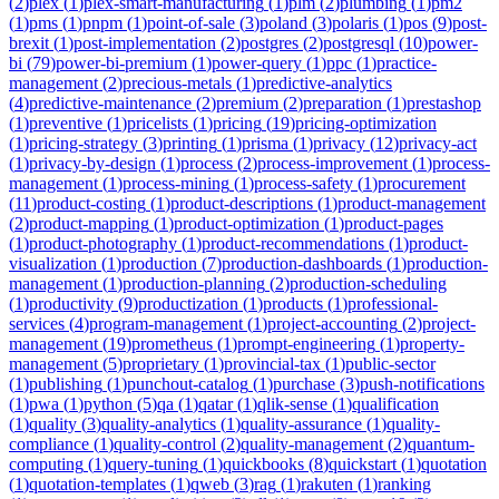
(
2
)
plex
(
1
)
plex-smart-manufacturing
(
1
)
plm
(
2
)
plumbing
(
1
)
pm2
(
1
)
pms
(
1
)
pnpm
(
1
)
point-of-sale
(
3
)
poland
(
3
)
polaris
(
1
)
pos
(
9
)
post-
brexit
(
1
)
post-implementation
(
2
)
postgres
(
2
)
postgresql
(
10
)
power-
bi
(
79
)
power-bi-premium
(
1
)
power-query
(
1
)
ppc
(
1
)
practice-
management
(
2
)
precious-metals
(
1
)
predictive-analytics
(
4
)
predictive-maintenance
(
2
)
premium
(
2
)
preparation
(
1
)
prestashop
(
1
)
preventive
(
1
)
pricelists
(
1
)
pricing
(
19
)
pricing-optimization
(
1
)
pricing-strategy
(
3
)
printing
(
1
)
prisma
(
1
)
privacy
(
12
)
privacy-act
(
1
)
privacy-by-design
(
1
)
process
(
2
)
process-improvement
(
1
)
process-
management
(
1
)
process-mining
(
1
)
process-safety
(
1
)
procurement
(
11
)
product-costing
(
1
)
product-descriptions
(
1
)
product-management
(
2
)
product-mapping
(
1
)
product-optimization
(
1
)
product-pages
(
1
)
product-photography
(
1
)
product-recommendations
(
1
)
product-
visualization
(
1
)
production
(
7
)
production-dashboards
(
1
)
production-
management
(
1
)
production-planning
(
2
)
production-scheduling
(
1
)
productivity
(
9
)
productization
(
1
)
products
(
1
)
professional-
services
(
4
)
program-management
(
1
)
project-accounting
(
2
)
project-
management
(
19
)
prometheus
(
1
)
prompt-engineering
(
1
)
property-
management
(
5
)
proprietary
(
1
)
provincial-tax
(
1
)
public-sector
(
1
)
publishing
(
1
)
punchout-catalog
(
1
)
purchase
(
3
)
push-notifications
(
1
)
pwa
(
1
)
python
(
5
)
qa
(
1
)
qatar
(
1
)
qlik-sense
(
1
)
qualification
(
1
)
quality
(
3
)
quality-analytics
(
1
)
quality-assurance
(
1
)
quality-
compliance
(
1
)
quality-control
(
2
)
quality-management
(
2
)
quantum-
computing
(
1
)
query-tuning
(
1
)
quickbooks
(
8
)
quickstart
(
1
)
quotation
(
1
)
quotation-templates
(
1
)
qweb
(
3
)
rag
(
1
)
rakuten
(
1
)
ranking