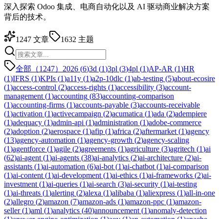
深入探索 Odoo 集成、电商自动化以及 AI 驱动商业解决方案
背后的技术。
1247
文章
1632
主题
全部（1247）
2026
(
6
)
3d
(
1
)
3pl
(
3
)
4pl
(
1
)
AP-AR
(
1
)
HR
(
1
)
IFRS
(
1
)
KPIs
(
1
)
a11y
(
1
)
a2p-10dlc
(
1
)
ab-testing
(
5
)
about-ecosire
(
1
)
access-control
(
2
)
access-rights
(
1
)
accessibility
(
3
)
account-
management
(
1
)
accounting
(
83
)
accounting-comparison
(
1
)
accounting-firms
(
1
)
accounts-payable
(
3
)
accounts-receivable
(
1
)
activation
(
1
)
activecampaign
(
2
)
acumatica
(
1
)
ada
(
2
)
adempiere
(
1
)
adequacy
(
1
)
admin-api
(
1
)
administration
(
1
)
adobe-commerce
(
2
)
adoption
(
2
)
aerospace
(
1
)
afip
(
1
)
africa
(
2
)
aftermarket
(
1
)
agency
(
13
)
agency-automation
(
1
)
agency-growth
(
2
)
agency-scaling
(
1
)
agentforce
(
1
)
agile
(
2
)
agreements
(
1
)
agriculture
(
3
)
agritech
(
1
)
ai
(
62
)
ai-agent
(
1
)
ai-agents
(
38
)
ai-analytics
(
2
)
ai-architecture
(
2
)
ai-
assistants
(
1
)
ai-automation
(
6
)
ai-bot
(
1
)
ai-chatbot
(
1
)
ai-comparison
(
1
)
ai-content
(
1
)
ai-development
(
1
)
ai-ethics
(
1
)
ai-frameworks
(
2
)
ai-
investment
(
1
)
ai-queries
(
1
)
ai-search
(
3
)
ai-security
(
1
)
ai-testing
(
1
)
ai-threats
(
1
)
alerting
(
2
)
alexa
(
1
)
alibaba
(
1
)
aliexpress
(
1
)
all-in-one
(
2
)
allegro
(
2
)
amazon
(
7
)
amazon-ads
(
1
)
amazon-ppc
(
1
)
amazon-
seller
(
1
)
aml
(
1
)
analytics
(
40
)
announcement
(
1
)
anomaly-detection