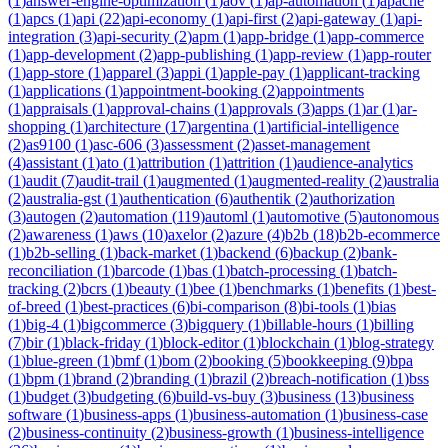
(
1
)
answer-engine-optimization
(
1
)
aov
(
1
)
ap-automation
(
1
)
apache
(
1
)
apcs
(
1
)
api
(
22
)
api-economy
(
1
)
api-first
(
2
)
api-gateway
(
1
)
api-
integration
(
3
)
api-security
(
2
)
apm
(
1
)
app-bridge
(
1
)
app-commerce
(
1
)
app-development
(
2
)
app-publishing
(
1
)
app-review
(
1
)
app-router
(
1
)
app-store
(
1
)
apparel
(
3
)
appi
(
1
)
apple-pay
(
1
)
applicant-tracking
(
1
)
applications
(
1
)
appointment-booking
(
2
)
appointments
(
1
)
appraisals
(
1
)
approval-chains
(
1
)
approvals
(
3
)
apps
(
1
)
ar
(
1
)
ar-
shopping
(
1
)
architecture
(
17
)
argentina
(
1
)
artificial-intelligence
(
2
)
as9100
(
1
)
asc-606
(
3
)
assessment
(
2
)
asset-management
(
4
)
assistant
(
1
)
ato
(
1
)
attribution
(
1
)
attrition
(
1
)
audience-analytics
(
1
)
audit
(
7
)
audit-trail
(
1
)
augmented
(
1
)
augmented-reality
(
2
)
australia
(
2
)
australia-gst
(
1
)
authentication
(
6
)
authentik
(
2
)
authorization
(
3
)
autogen
(
2
)
automation
(
119
)
automl
(
1
)
automotive
(
5
)
autonomous
(
2
)
awareness
(
1
)
aws
(
10
)
axelor
(
2
)
azure
(
4
)
b2b
(
18
)
b2b-ecommerce
(
1
)
b2b-selling
(
1
)
back-market
(
1
)
backend
(
6
)
backup
(
2
)
bank-
reconciliation
(
1
)
barcode
(
1
)
bas
(
1
)
batch-processing
(
1
)
batch-
tracking
(
2
)
bcrs
(
1
)
beauty
(
1
)
bee
(
1
)
benchmarks
(
1
)
benefits
(
1
)
best-
of-breed
(
1
)
best-practices
(
6
)
bi-comparison
(
8
)
bi-tools
(
1
)
bias
(
1
)
big-4
(
1
)
bigcommerce
(
3
)
bigquery
(
1
)
billable-hours
(
1
)
billing
(
7
)
bir
(
1
)
black-friday
(
1
)
block-editor
(
1
)
blockchain
(
1
)
blog-strategy
(
1
)
blue-green
(
1
)
bmf
(
1
)
bom
(
2
)
booking
(
5
)
bookkeeping
(
9
)
bpa
(
1
)
bpm
(
1
)
brand
(
2
)
branding
(
1
)
brazil
(
2
)
breach-notification
(
1
)
bss
(
1
)
budget
(
3
)
budgeting
(
6
)
build-vs-buy
(
3
)
business
(
13
)
business
software
(
1
)
business-apps
(
1
)
business-automation
(
1
)
business-case
(
2
)
business-continuity
(
2
)
business-growth
(
1
)
business-intelligence