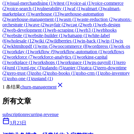
(
1
)
visual-merchandising
(
1
)
vitest
(
1
)
voice-ai
(
1
)
voice-commerce
(
2
)
voice-search
(
1
)
vulnerability
(
1
)
waf
(
1
)
walmart
(
3
)
walmart-
marketplace
(
1
)
warehouse
(
13
)
warehouse-automation
(
2
)
warehouse-management
(
1
)
wasm
(
1
)
waste-reduction
(
2
)
watsonx-
orchestrate
(
1
)
wave
(
2
)
wayfair
(
2
)
wcag
(
2
)
web
(
1
)
web-design
(
2
)
web-development
(
1
)
web-scraping
(
1
)
web3
(
1
)
webhooks
(
7
)
website
(
1
)
website-builder
(
1
)
whatsapp
(
1
)
white-label
(
6
)
wholesale
(
12
)
wiki
(
2
)
wildberries
(
1
)
win-back
(
1
)
wip
(
1
)
wix
(
2
)
wkhtmltopdf
(
1
)
wms
(
5
)
woocommerce
(
8
)
wordpress
(
1
)
work-os
(
1
)
workday
(
1
)
workflow
(
9
)
workflow-automation
(
1
)
workflows
(
2
)
workforce
(
7
)
workforce-analytics
(
1
)
working-capital
(
1
)
workplace
(
1
)
workshops
(
1
)
workspace
(
1
)
wps-payroll
(
1
)
xero
(
4
)
xml
(
1
)
xml-rpc
(
3
)
zalando
(
5
)
zapier
(
3
)
zatca
(
2
)
zero-downtime
(
2
)
zero-trust
(
3
)
zoho
(
2
)
zoho-books
(
1
)
zoho-crm
(
1
)
zoho-inventory
(
1
)
zoho-one
(
1
)
zustand
(
1
)
1 条结果
churn-management
所有文章
subscription
recurring-revenue
3月23日