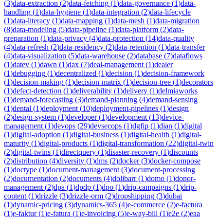
(
3
)
data-extraction
(
2
)
data-fetching
(
1
)
data-governance
(
1
)
data-
handling
(
1
)
data-hygiene
(
1
)
data-integration
(
2
)
data-lifecycle
(
1
)
data-literacy
(
1
)
data-mapping
(
1
)
data-mesh
(
1
)
data-migration
(
8
)
data-modeling
(
5
)
data-pipeline
(
1
)
data-platform
(
2
)
data-
preparation
(
1
)
data-privacy
(
4
)
data-protection
(
14
)
data-quality
(
4
)
data-refresh
(
2
)
data-residency
(
2
)
data-retention
(
1
)
data-transfer
(
4
)
data-visualization
(
5
)
data-warehouse
(
2
)
database
(
7
)
dataflows
(
1
)
datev
(
1
)
dawn
(
1
)
dax
(
7
)
deal-management
(
1
)
dealer
(
1
)
debugging
(
1
)
decentralized
(
1
)
decision
(
1
)
decision-framework
(
1
)
decision-making
(
1
)
decision-matrix
(
1
)
decision-tree
(
1
)
decorators
(
1
)
defect-detection
(
1
)
deliverability
(
1
)
delivery
(
1
)
delmiaworks
(
1
)
demand-forecasting
(
3
)
demand-planning
(
4
)
demand-sensing
(
1
)
dental
(
1
)
deployment
(
10
)
deployment-pipelines
(
1
)
design
(
2
)
design-system
(
1
)
developer
(
1
)
development
(
13
)
device-
management
(
1
)
devops
(
29
)
devsecops
(
1
)
dgfip
(
1
)
dian
(
1
)
digital
(
1
)
digital-adoption
(
1
)
digital-business
(
1
)
digital-health
(
1
)
digital-
maturity
(
1
)
digital-products
(
1
)
digital-transformation
(
22
)
digital-twin
(
2
)
digital-twins
(
1
)
directquery
(
1
)
disaster-recovery
(
1
)
discounts
(
2
)
distribution
(
4
)
diversity
(
1
)
dms
(
2
)
docker
(
3
)
docker-compose
(
1
)
doctype
(
1
)
document-management
(
3
)
document-processing
(
2
)
documentation
(
2
)
documents
(
4
)
dolibarr
(
1
)
domo
(
1
)
donor-
management
(
2
)
dpa
(
1
)
dpdp
(
1
)
dpo
(
1
)
drip-campaigns
(
1
)
drip-
content
(
1
)
drizzle
(
3
)
drizzle-orm
(
2
)
dropshipping
(
3
)
dubai
(
1
)
dynamic-pricing
(
3
)
dynamics-365
(
4
)
e-commerce
(
2
)
e-factura
(
1
)
e-faktur
(
1
)
e-fatura
(
1
)
e-invoicing
(
5
)
e-way-bill
(
1
)
e2e
(
2
)
eaa