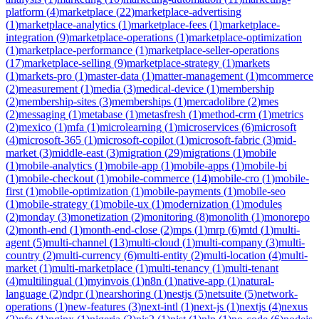
platform
(
4
)
marketplace
(
22
)
marketplace-advertising
(
1
)
marketplace-analytics
(
1
)
marketplace-fees
(
1
)
marketplace-
integration
(
9
)
marketplace-operations
(
1
)
marketplace-optimization
(
1
)
marketplace-performance
(
1
)
marketplace-seller-operations
(
17
)
marketplace-selling
(
9
)
marketplace-strategy
(
1
)
markets
(
1
)
markets-pro
(
1
)
master-data
(
1
)
matter-management
(
1
)
mcommerce
(
2
)
measurement
(
1
)
media
(
3
)
medical-device
(
1
)
membership
(
2
)
membership-sites
(
3
)
memberships
(
1
)
mercadolibre
(
2
)
mes
(
2
)
messaging
(
1
)
metabase
(
1
)
metasfresh
(
1
)
method-crm
(
1
)
metrics
(
2
)
mexico
(
1
)
mfa
(
1
)
microlearning
(
1
)
microservices
(
6
)
microsoft
(
4
)
microsoft-365
(
1
)
microsoft-copilot
(
1
)
microsoft-fabric
(
3
)
mid-
market
(
3
)
middle-east
(
3
)
migration
(
29
)
migrations
(
1
)
mobile
(
1
)
mobile-analytics
(
1
)
mobile-app
(
1
)
mobile-apps
(
1
)
mobile-bi
(
1
)
mobile-checkout
(
1
)
mobile-commerce
(
14
)
mobile-cro
(
1
)
mobile-
first
(
1
)
mobile-optimization
(
1
)
mobile-payments
(
1
)
mobile-seo
(
1
)
mobile-strategy
(
1
)
mobile-ux
(
1
)
modernization
(
1
)
modules
(
2
)
monday
(
3
)
monetization
(
2
)
monitoring
(
8
)
monolith
(
1
)
monorepo
(
2
)
month-end
(
1
)
month-end-close
(
2
)
mps
(
1
)
mrp
(
6
)
mtd
(
1
)
multi-
agent
(
5
)
multi-channel
(
13
)
multi-cloud
(
1
)
multi-company
(
3
)
multi-
country
(
2
)
multi-currency
(
6
)
multi-entity
(
2
)
multi-location
(
4
)
multi-
market
(
1
)
multi-marketplace
(
1
)
multi-tenancy
(
1
)
multi-tenant
(
4
)
multilingual
(
1
)
myinvois
(
1
)
n8n
(
1
)
native-app
(
1
)
natural-
language
(
2
)
ndpr
(
1
)
nearshoring
(
1
)
nestjs
(
5
)
netsuite
(
5
)
network-
operations
(
1
)
new-features
(
3
)
next-intl
(
1
)
next-js
(
1
)
nextjs
(
4
)
nexus