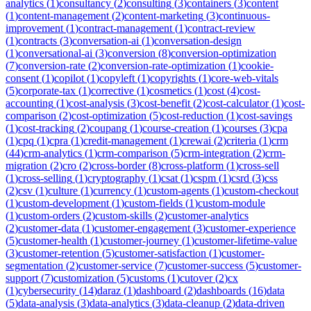
analytics
(
1
)
consultancy
(
2
)
consulting
(
3
)
containers
(
3
)
content
(
1
)
content-management
(
2
)
content-marketing
(
3
)
continuous-
improvement
(
1
)
contract-management
(
1
)
contract-review
(
1
)
contracts
(
3
)
conversation-ai
(
1
)
conversation-design
(
1
)
conversational-ai
(
3
)
conversion
(
8
)
conversion-optimization
(
7
)
conversion-rate
(
2
)
conversion-rate-optimization
(
1
)
cookie-
consent
(
1
)
copilot
(
1
)
copyleft
(
1
)
copyrights
(
1
)
core-web-vitals
(
5
)
corporate-tax
(
1
)
corrective
(
1
)
cosmetics
(
1
)
cost
(
4
)
cost-
accounting
(
1
)
cost-analysis
(
3
)
cost-benefit
(
2
)
cost-calculator
(
1
)
cost-
comparison
(
2
)
cost-optimization
(
5
)
cost-reduction
(
1
)
cost-savings
(
1
)
cost-tracking
(
2
)
coupang
(
1
)
course-creation
(
1
)
courses
(
3
)
cpa
(
1
)
cpq
(
1
)
cpra
(
1
)
credit-management
(
1
)
crewai
(
2
)
criteria
(
1
)
crm
(
44
)
crm-analytics
(
1
)
crm-comparison
(
5
)
crm-integration
(
2
)
crm-
migration
(
2
)
cro
(
2
)
cross-border
(
8
)
cross-platform
(
1
)
cross-sell
(
1
)
cross-selling
(
1
)
cryptography
(
1
)
csat
(
1
)
cspm
(
1
)
csrd
(
3
)
css
(
2
)
csv
(
1
)
culture
(
1
)
currency
(
1
)
custom-agents
(
1
)
custom-checkout
(
1
)
custom-development
(
1
)
custom-fields
(
1
)
custom-module
(
1
)
custom-orders
(
2
)
custom-skills
(
2
)
customer-analytics
(
2
)
customer-data
(
1
)
customer-engagement
(
3
)
customer-experience
(
5
)
customer-health
(
1
)
customer-journey
(
1
)
customer-lifetime-value
(
3
)
customer-retention
(
5
)
customer-satisfaction
(
1
)
customer-
segmentation
(
2
)
customer-service
(
7
)
customer-success
(
5
)
customer-
support
(
7
)
customization
(
5
)
customs
(
1
)
cutover
(
2
)
cx
(
1
)
cybersecurity
(
14
)
daraz
(
1
)
dashboard
(
2
)
dashboards
(
16
)
data
(
5
)
data-analysis
(
3
)
data-analytics
(
3
)
data-cleanup
(
2
)
data-driven