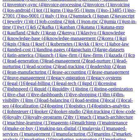
(
1
)
inventory-sync
(
4
)
invoice-processing
(
2
)
invoices
(
1
)
invoicing
(
1
)
ios-android
(
1
)
iot
(
11
)
iqms
(
1
)
isa-95
(
1
)
isms
(
1
)
iso-13485
(
1
)
iso-
27001
(
3
)
iso-9001
(
1
)
italy
(
1
)
iva
(
2
)
jamstack
(
1
)
japan
(
2
)
javascript
(
1
)
jewelry
(
1
)
jit
(
1
)
job-costing
(
2
)
jpk
(
1
)
json-rpc
(
2
)
jumia
(
1
)
just-in-
time
(
1
)
jwt
(
1
)
k6
(
2
)
kafka
(
1
)
kanban
(
3
)
katana
(
1
)
katana-mrp
(
1
)
kaufland
(
2
)
kdv
(
1
)
keap
(
2
)
kenya
(
1
)
klaviyo
(
1
)
knowledge
(
1
)
knowledge-base
(
4
)
knowledge-management
(
2
)
korea
(
1
)
kpi
(
3
)
kpis
(
3
)
kra
(
1
)
ksef
(
1
)
kubernetes
(
1
)
kvkk
(
1
)
kyc
(
1
)
labor-law
(
1
)
landed-cost
(
1
)
landing-pages
(
4
)
langchain
(
3
)
large-datasets
(
1
)
latin-america
(
3
)
launch
(
1
)
law-firm
(
1
)
law-firms
(
1
)
lazada
(
1
)
lcp
(
1
)
lead-generation
(
3
)
lead-management
(
2
)
lead-nurture
(
1
)
lead-
nurturing
(
1
)
lead-scoring
(
2
)
lead-tracking
(
1
)
leadership
(
2
)
lean
(
1
)
lean-manufacturing
(
1
)
lease-accounting
(
1
)
lease-management
(
2
)
leave-management
(
1
)
legacy-migration
(
1
)
legacy-systems
(
1
)
legal
(
16
)
legal-billing
(
1
)
legal-tech
(
1
)
lgpd
(
1
)
licensing
(
7
)
lightspeed
(
1
)
liquid
(
1
)
liquidity
(
1
)
listing
(
1
)
listing-optimization
(
1
)
live-chat
(
1
)
live-dashboards
(
1
)
live-shopping
(
1
)
llm
(
4
)
llm-
visibility
(
1
)
lms
(
3
)
load-balancing
(
1
)
load-testing
(
3
)
local
(
1
)
local-
seo
(
4
)
localization
(
24
)
logging
(
1
)
logistics
(
14
)
logistics-analytics
(
1
)
lohnsteuer
(
1
)
looker
(
2
)
looker-studio
(
2
)
lot-tracking
(
1
)
low-code
(
6
)
loyalty
(
3
)
loyalty-programs
(
2
)
ltv
(
1
)
mach
(
1
)
mach-architecture
(
1
)
machine-learning
(
13
)
magento
(
4
)
mailchimp
(
1
)
maintenance
(
4
)
make-or-buy
(
1
)
making-tax-digital
(
1
)
malaysia
(
1
)
managed-
services
(
1
)
management
(
1
)
manufacturing
(
53
)
margins
(
2
)
market-
analysis
(
1
)
marketing
(
10
)
marketing-automation
(
11
)
marketing-