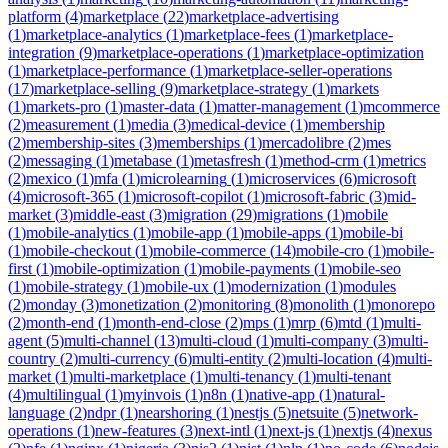
platform
(
4
)
marketplace
(
22
)
marketplace-advertising
(
1
)
marketplace-analytics
(
1
)
marketplace-fees
(
1
)
marketplace-
integration
(
9
)
marketplace-operations
(
1
)
marketplace-optimization
(
1
)
marketplace-performance
(
1
)
marketplace-seller-operations
(
17
)
marketplace-selling
(
9
)
marketplace-strategy
(
1
)
markets
(
1
)
markets-pro
(
1
)
master-data
(
1
)
matter-management
(
1
)
mcommerce
(
2
)
measurement
(
1
)
media
(
3
)
medical-device
(
1
)
membership
(
2
)
membership-sites
(
3
)
memberships
(
1
)
mercadolibre
(
2
)
mes
(
2
)
messaging
(
1
)
metabase
(
1
)
metasfresh
(
1
)
method-crm
(
1
)
metrics
(
2
)
mexico
(
1
)
mfa
(
1
)
microlearning
(
1
)
microservices
(
6
)
microsoft
(
4
)
microsoft-365
(
1
)
microsoft-copilot
(
1
)
microsoft-fabric
(
3
)
mid-
market
(
3
)
middle-east
(
3
)
migration
(
29
)
migrations
(
1
)
mobile
(
1
)
mobile-analytics
(
1
)
mobile-app
(
1
)
mobile-apps
(
1
)
mobile-bi
(
1
)
mobile-checkout
(
1
)
mobile-commerce
(
14
)
mobile-cro
(
1
)
mobile-
first
(
1
)
mobile-optimization
(
1
)
mobile-payments
(
1
)
mobile-seo
(
1
)
mobile-strategy
(
1
)
mobile-ux
(
1
)
modernization
(
1
)
modules
(
2
)
monday
(
3
)
monetization
(
2
)
monitoring
(
8
)
monolith
(
1
)
monorepo
(
2
)
month-end
(
1
)
month-end-close
(
2
)
mps
(
1
)
mrp
(
6
)
mtd
(
1
)
multi-
agent
(
5
)
multi-channel
(
13
)
multi-cloud
(
1
)
multi-company
(
3
)
multi-
country
(
2
)
multi-currency
(
6
)
multi-entity
(
2
)
multi-location
(
4
)
multi-
market
(
1
)
multi-marketplace
(
1
)
multi-tenancy
(
1
)
multi-tenant
(
4
)
multilingual
(
1
)
myinvois
(
1
)
n8n
(
1
)
native-app
(
1
)
natural-
language
(
2
)
ndpr
(
1
)
nearshoring
(
1
)
nestjs
(
5
)
netsuite
(
5
)
network-
operations
(
1
)
new-features
(
3
)
next-intl
(
1
)
next-js
(
1
)
nextjs
(
4
)
nexus