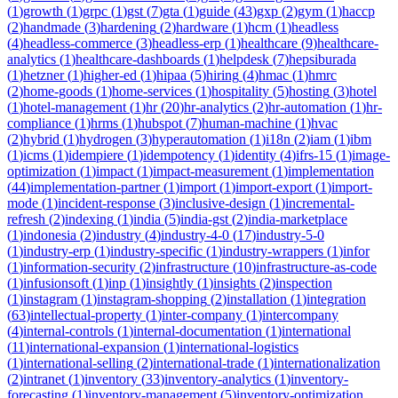
(
1
)
growth
(
1
)
grpc
(
1
)
gst
(
7
)
gta
(
1
)
guide
(
43
)
gxp
(
2
)
gym
(
1
)
haccp
(
2
)
handmade
(
3
)
hardening
(
2
)
hardware
(
1
)
hcm
(
1
)
headless
(
4
)
headless-commerce
(
3
)
headless-erp
(
1
)
healthcare
(
9
)
healthcare-
analytics
(
1
)
healthcare-dashboards
(
1
)
helpdesk
(
7
)
hepsiburada
(
1
)
hetzner
(
1
)
higher-ed
(
1
)
hipaa
(
5
)
hiring
(
4
)
hmac
(
1
)
hmrc
(
2
)
home-goods
(
1
)
home-services
(
1
)
hospitality
(
5
)
hosting
(
3
)
hotel
(
1
)
hotel-management
(
1
)
hr
(
20
)
hr-analytics
(
2
)
hr-automation
(
1
)
hr-
compliance
(
1
)
hrms
(
1
)
hubspot
(
7
)
human-machine
(
1
)
hvac
(
2
)
hybrid
(
1
)
hydrogen
(
3
)
hyperautomation
(
1
)
i18n
(
2
)
iam
(
1
)
ibm
(
1
)
icms
(
1
)
idempiere
(
1
)
idempotency
(
1
)
identity
(
4
)
ifrs-15
(
1
)
image-
optimization
(
1
)
impact
(
1
)
impact-measurement
(
1
)
implementation
(
44
)
implementation-partner
(
1
)
import
(
1
)
import-export
(
1
)
import-
mode
(
1
)
incident-response
(
3
)
inclusive-design
(
1
)
incremental-
refresh
(
2
)
indexing
(
1
)
india
(
5
)
india-gst
(
2
)
india-marketplace
(
1
)
indonesia
(
2
)
industry
(
4
)
industry-4-0
(
17
)
industry-5-0
(
1
)
industry-erp
(
1
)
industry-specific
(
1
)
industry-wrappers
(
1
)
infor
(
1
)
information-security
(
2
)
infrastructure
(
10
)
infrastructure-as-code
(
1
)
infusionsoft
(
1
)
inp
(
1
)
insightly
(
1
)
insights
(
2
)
inspection
(
1
)
instagram
(
1
)
instagram-shopping
(
2
)
installation
(
1
)
integration
(
63
)
intellectual-property
(
1
)
inter-company
(
1
)
intercompany
(
4
)
internal-controls
(
1
)
internal-documentation
(
1
)
international
(
11
)
international-expansion
(
1
)
international-logistics
(
1
)
international-selling
(
2
)
international-trade
(
1
)
internationalization
(
2
)
intranet
(
1
)
inventory
(
33
)
inventory-analytics
(
1
)
inventory-
forecasting
(
1
)
inventory-management
(
5
)
inventory-optimization