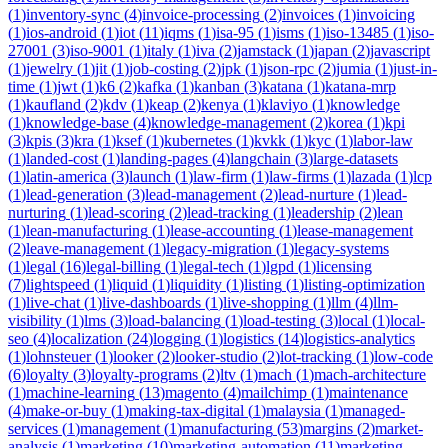
(
1
)
inventory-sync
(
4
)
invoice-processing
(
2
)
invoices
(
1
)
invoicing
(
1
)
ios-android
(
1
)
iot
(
11
)
iqms
(
1
)
isa-95
(
1
)
isms
(
1
)
iso-13485
(
1
)
iso-
27001
(
3
)
iso-9001
(
1
)
italy
(
1
)
iva
(
2
)
jamstack
(
1
)
japan
(
2
)
javascript
(
1
)
jewelry
(
1
)
jit
(
1
)
job-costing
(
2
)
jpk
(
1
)
json-rpc
(
2
)
jumia
(
1
)
just-in-
time
(
1
)
jwt
(
1
)
k6
(
2
)
kafka
(
1
)
kanban
(
3
)
katana
(
1
)
katana-mrp
(
1
)
kaufland
(
2
)
kdv
(
1
)
keap
(
2
)
kenya
(
1
)
klaviyo
(
1
)
knowledge
(
1
)
knowledge-base
(
4
)
knowledge-management
(
2
)
korea
(
1
)
kpi
(
3
)
kpis
(
3
)
kra
(
1
)
ksef
(
1
)
kubernetes
(
1
)
kvkk
(
1
)
kyc
(
1
)
labor-law
(
1
)
landed-cost
(
1
)
landing-pages
(
4
)
langchain
(
3
)
large-datasets
(
1
)
latin-america
(
3
)
launch
(
1
)
law-firm
(
1
)
law-firms
(
1
)
lazada
(
1
)
lcp
(
1
)
lead-generation
(
3
)
lead-management
(
2
)
lead-nurture
(
1
)
lead-
nurturing
(
1
)
lead-scoring
(
2
)
lead-tracking
(
1
)
leadership
(
2
)
lean
(
1
)
lean-manufacturing
(
1
)
lease-accounting
(
1
)
lease-management
(
2
)
leave-management
(
1
)
legacy-migration
(
1
)
legacy-systems
(
1
)
legal
(
16
)
legal-billing
(
1
)
legal-tech
(
1
)
lgpd
(
1
)
licensing
(
7
)
lightspeed
(
1
)
liquid
(
1
)
liquidity
(
1
)
listing
(
1
)
listing-optimization
(
1
)
live-chat
(
1
)
live-dashboards
(
1
)
live-shopping
(
1
)
llm
(
4
)
llm-
visibility
(
1
)
lms
(
3
)
load-balancing
(
1
)
load-testing
(
3
)
local
(
1
)
local-
seo
(
4
)
localization
(
24
)
logging
(
1
)
logistics
(
14
)
logistics-analytics
(
1
)
lohnsteuer
(
1
)
looker
(
2
)
looker-studio
(
2
)
lot-tracking
(
1
)
low-code
(
6
)
loyalty
(
3
)
loyalty-programs
(
2
)
ltv
(
1
)
mach
(
1
)
mach-architecture
(
1
)
machine-learning
(
13
)
magento
(
4
)
mailchimp
(
1
)
maintenance
(
4
)
make-or-buy
(
1
)
making-tax-digital
(
1
)
malaysia
(
1
)
managed-
services
(
1
)
management
(
1
)
manufacturing
(
53
)
margins
(
2
)
market-
analysis
(
1
)
marketing
(
10
)
marketing-automation
(
11
)
marketing-