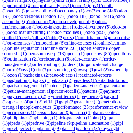
(
2
)
nfe
(
1
)
nginx
(
1
)
nigeria
(
3
)
nis2
(
1
)
nist
(
1
)
nlp
(
1
)
no-code
(
6
)
nodejs
(
1
)
nonprofit
(
4
)
nonprofit-analytics
(
1
)
noon
(
2
)
nps
(
1
)
oauth
(
1
)
oauth2
(
2
)
observability
(
4
)
occupancy
(
1
)
ocr
(
2
)
odoo
(
446
)
odoo
19
(
1
)
odoo versions
(
1
)
odoo-17
(
1
)
odoo-18
(
1
)
odoo-19
(
16
)
odoo-
accounting
(
6
)
odoo-crm
(
5
)
odoo-development
(
8
)
odoo-
implementation
(
1
)
odoo-integration
(
1
)
odoo-inventory
(
5
)
odoo-iot
(
1
)
odoo-manufacturing
(
4
)
odoo-modules
(
1
)
odoo-pos
(
1
)
odoo-
studio
(
1
)
oee
(
2
)
ofbiz
(
1
)
oidc
(
2
)
okrs
(
1
)
omnichannel
(
4
)
on-premise
(
1
)
on-premises
(
1
)
onboarding
(
6
)
online-courses
(
2
)
online-learning
(
2
)
online-reputation
(
1
)
online-store-2.0
(
1
)
open-source
(
6
)
open-
source-bi
(
1
)
open-source-erp
(
13
)
openai
(
1
)
openclaw
(
85
)
operations
(
6
)
optimization
(
21
)
orchestration
(
6
)
order-accuracy
(
1
)
order-
management
(
2
)
order-routing
(
1
)
orders
(
1
)
organizational-change
(
1
)
orm
(
3
)
oss
(
1
)
otto
(
3
)
outsourcing
(
3
)
owasp
(
1
)
owl
(
2
)
ownership
(
1
)
ozon
(
1
)
packaging
(
2
)
page-objects
(
1
)
paginated-reports
(
1
)
pagination
(
1
)
pajak
(
1
)
pakistan
(
2
)
paperless
(
1
)
parts-distribution
(
1
)
parts-management
(
1
)
patents
(
1
)
patient-analytics
(
1
)
patient-care
(
2
)
patient-management
(
1
)
patient-recall
(
1
)
patterns
(
5
)
payment
(
1
)
payment-security
(
2
)
payment-terms
(
1
)
payments
(
5
)
payroll
(
18
)
pci-dss
(
4
)
pdf
(
2
)
pdfkit
(
1
)
pdpl
(
2
)
peachtree
(
2
)
penetration-
testing
(
1
)
people-analytics
(
2
)
performance
(
25
)
performance-review
(
1
)
permissions
(
1
)
personalization
(
5
)
pharma
(
4
)
pharmaceutical
(
2
)
philippines
(
1
)
phishing
(
1
)
pick-pack-ship
(
1
)
pim
(
1
)
pipa
(
1
)
pipeda
(
1
)
pipedrive
(
2
)
pipeline
(
9
)
pipeline-automation
(
1
)
pipl
(
1
)
pixel-perfect
(
1
)
planning
(
9
)
plans
(
1
)
platform
(
3
)
playwright