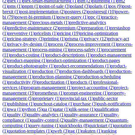
(
2
)
plex
(
1
)
plex-smart-manufacturing
(
1
)
plm
(
2
)
plumbing
(
1
)
pm2
(
1
)
pms
(
1
)
pnpm
(
1
)
point-of-sale
(
3
)
poland
(
3
)
polaris
(
1
)
pos
(
9
)
post-
brexit
(
1
)
post-implementation
(
2
)
postgres
(
2
)
postgresql
(
10
)
power-
bi
(
79
)
power-bi-premium
(
1
)
power-query
(
1
)
ppc
(
1
)
practice-
management
(
2
)
precious-metals
(
1
)
predictive-analytics
(
4
)
predictive-maintenance
(
2
)
premium
(
2
)
preparation
(
1
)
prestashop
(
1
)
preventive
(
1
)
pricelists
(
1
)
pricing
(
19
)
pricing-optimization
(
1
)
pricing-strategy
(
3
)
printing
(
1
)
prisma
(
1
)
privacy
(
12
)
privacy-act
(
1
)
privacy-by-design
(
1
)
process
(
2
)
process-improvement
(
1
)
process-
management
(
1
)
process-mining
(
1
)
process-safety
(
1
)
procurement
(
11
)
product-costing
(
1
)
product-descriptions
(
1
)
product-management
(
2
)
product-mapping
(
1
)
product-optimization
(
1
)
product-pages
(
1
)
product-photography
(
1
)
product-recommendations
(
1
)
product-
visualization
(
1
)
production
(
7
)
production-dashboards
(
1
)
production-
management
(
1
)
production-planning
(
2
)
production-scheduling
(
1
)
productivity
(
9
)
productization
(
1
)
products
(
1
)
professional-
services
(
4
)
program-management
(
1
)
project-accounting
(
2
)
project-
management
(
19
)
prometheus
(
1
)
prompt-engineering
(
1
)
property-
management
(
5
)
proprietary
(
1
)
provincial-tax
(
1
)
public-sector
(
1
)
publishing
(
1
)
punchout-catalog
(
1
)
purchase
(
3
)
push-notifications
(
1
)
pwa
(
1
)
python
(
5
)
qa
(
1
)
qatar
(
1
)
qlik-sense
(
1
)
qualification
(
1
)
quality
(
3
)
quality-analytics
(
1
)
quality-assurance
(
1
)
quality-
compliance
(
1
)
quality-control
(
2
)
quality-management
(
2
)
quantum-
computing
(
1
)
query-tuning
(
1
)
quickbooks
(
8
)
quickstart
(
1
)
quotation
(
1
)
quotation-templates
(
1
)
qweb
(
3
)
rag
(
1
)
rakuten
(
1
)
ranking