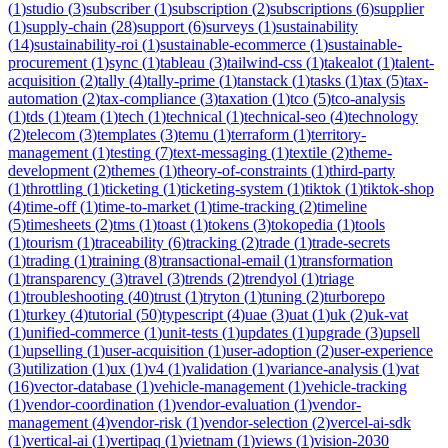
(
1
)
studio
(
3
)
subscriber
(
1
)
subscription
(
2
)
subscriptions
(
6
)
supplier
(
1
)
supply-chain
(
28
)
support
(
6
)
surveys
(
1
)
sustainability
(
14
)
sustainability-roi
(
1
)
sustainable-ecommerce
(
1
)
sustainable-
procurement
(
1
)
sync
(
1
)
tableau
(
3
)
tailwind-css
(
1
)
takealot
(
1
)
talent-
acquisition
(
2
)
tally
(
4
)
tally-prime
(
1
)
tanstack
(
1
)
tasks
(
1
)
tax
(
5
)
tax-
automation
(
2
)
tax-compliance
(
3
)
taxation
(
1
)
tco
(
5
)
tco-analysis
(
1
)
tds
(
1
)
team
(
1
)
tech
(
1
)
technical
(
1
)
technical-seo
(
4
)
technology
(
2
)
telecom
(
3
)
templates
(
3
)
temu
(
1
)
terraform
(
1
)
territory-
management
(
1
)
testing
(
7
)
text-messaging
(
1
)
textile
(
2
)
theme-
development
(
2
)
themes
(
1
)
theory-of-constraints
(
1
)
third-party
(
1
)
throttling
(
1
)
ticketing
(
1
)
ticketing-system
(
1
)
tiktok
(
1
)
tiktok-shop
(
4
)
time-off
(
1
)
time-to-market
(
1
)
time-tracking
(
2
)
timeline
(
5
)
timesheets
(
2
)
tms
(
1
)
toast
(
1
)
tokens
(
3
)
tokopedia
(
1
)
tools
(
1
)
tourism
(
1
)
traceability
(
6
)
tracking
(
2
)
trade
(
1
)
trade-secrets
(
1
)
trading
(
1
)
training
(
8
)
transactional-email
(
1
)
transformation
(
1
)
transparency
(
3
)
travel
(
3
)
trends
(
2
)
trendyol
(
1
)
triage
(
1
)
troubleshooting
(
40
)
trust
(
1
)
tryton
(
1
)
tuning
(
2
)
turborepo
(
1
)
turkey
(
4
)
tutorial
(
50
)
typescript
(
4
)
uae
(
3
)
uat
(
1
)
uk
(
2
)
uk-vat
(
1
)
unified-commerce
(
1
)
unit-tests
(
1
)
updates
(
1
)
upgrade
(
3
)
upsell
(
1
)
upselling
(
1
)
user-acquisition
(
1
)
user-adoption
(
2
)
user-experience
(
3
)
utilization
(
1
)
ux
(
1
)
v4
(
1
)
validation
(
1
)
variance-analysis
(
1
)
vat
(
16
)
vector-database
(
1
)
vehicle-management
(
1
)
vehicle-tracking
(
1
)
vendor-coordination
(
1
)
vendor-evaluation
(
1
)
vendor-
management
(
4
)
vendor-risk
(
1
)
vendor-selection
(
2
)
vercel-ai-sdk
(
1
)
vertical-ai
(
1
)
vertipaq
(
1
)
vietnam
(
1
)
views
(
1
)
vision-2030