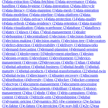
(
3
)
data-extraction
(
2
)
data-fetching
(
1
)
data-governance
(
1
)
data-
handling
(
1
)
data-hygiene
(
1
)
data-integration
(
2
)
data-lifecycle
(
1
)
data-literacy
(
1
)
data-mapping
(
1
)
data-mesh
(
1
)
data-migration
(
8
)
data-modeling
(
5
)
data-pipeline
(
1
)
data-platform
(
2
)
data-
preparation
(
1
)
data-privacy
(
4
)
data-protection
(
14
)
data-quality
(
4
)
data-refresh
(
2
)
data-residency
(
2
)
data-retention
(
1
)
data-transfer
(
4
)
data-visualization
(
5
)
data-warehouse
(
2
)
database
(
7
)
dataflows
(
1
)
datev
(
1
)
dawn
(
1
)
dax
(
7
)
deal-management
(
1
)
dealer
(
1
)
debugging
(
1
)
decentralized
(
1
)
decision
(
1
)
decision-framework
(
1
)
decision-making
(
1
)
decision-matrix
(
1
)
decision-tree
(
1
)
decorators
(
1
)
defect-detection
(
1
)
deliverability
(
1
)
delivery
(
1
)
delmiaworks
(
1
)
demand-forecasting
(
3
)
demand-planning
(
4
)
demand-sensing
(
1
)
dental
(
1
)
deployment
(
10
)
deployment-pipelines
(
1
)
design
(
2
)
design-system
(
1
)
developer
(
1
)
development
(
13
)
device-
management
(
1
)
devops
(
29
)
devsecops
(
1
)
dgfip
(
1
)
dian
(
1
)
digital
(
1
)
digital-adoption
(
1
)
digital-business
(
1
)
digital-health
(
1
)
digital-
maturity
(
1
)
digital-products
(
1
)
digital-transformation
(
22
)
digital-twin
(
2
)
digital-twins
(
1
)
directquery
(
1
)
disaster-recovery
(
1
)
discounts
(
2
)
distribution
(
4
)
diversity
(
1
)
dms
(
2
)
docker
(
3
)
docker-compose
(
1
)
doctype
(
1
)
document-management
(
3
)
document-processing
(
2
)
documentation
(
2
)
documents
(
4
)
dolibarr
(
1
)
domo
(
1
)
donor-
management
(
2
)
dpa
(
1
)
dpdp
(
1
)
dpo
(
1
)
drip-campaigns
(
1
)
drip-
content
(
1
)
drizzle
(
3
)
drizzle-orm
(
2
)
dropshipping
(
3
)
dubai
(
1
)
dynamic-pricing
(
3
)
dynamics-365
(
4
)
e-commerce
(
2
)
e-factura
(
1
)
e-faktur
(
1
)
e-fatura
(
1
)
e-invoicing
(
5
)
e-way-bill
(
1
)
e2e
(
2
)
eaa