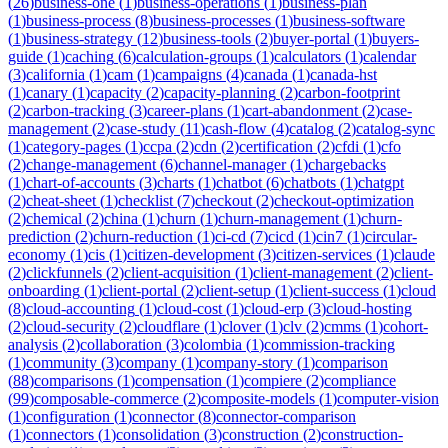
(
26
)
business-one
(
1
)
business-operations
(
1
)
business-plan
(
1
)
business-process
(
8
)
business-processes
(
1
)
business-software
(
1
)
business-strategy
(
12
)
business-tools
(
2
)
buyer-portal
(
1
)
buyers-
guide
(
1
)
caching
(
6
)
calculation-groups
(
1
)
calculators
(
1
)
calendar
(
3
)
california
(
1
)
cam
(
1
)
campaigns
(
4
)
canada
(
1
)
canada-hst
(
1
)
canary
(
1
)
capacity
(
2
)
capacity-planning
(
2
)
carbon-footprint
(
2
)
carbon-tracking
(
3
)
career-plans
(
1
)
cart-abandonment
(
2
)
case-
management
(
2
)
case-study
(
11
)
cash-flow
(
4
)
catalog
(
2
)
catalog-sync
(
1
)
category-pages
(
1
)
ccpa
(
2
)
cdn
(
2
)
certification
(
2
)
cfdi
(
1
)
cfo
(
2
)
change-management
(
6
)
channel-manager
(
1
)
chargebacks
(
1
)
chart-of-accounts
(
3
)
charts
(
1
)
chatbot
(
6
)
chatbots
(
1
)
chatgpt
(
2
)
cheat-sheet
(
1
)
checklist
(
7
)
checkout
(
2
)
checkout-optimization
(
2
)
chemical
(
2
)
china
(
1
)
churn
(
1
)
churn-management
(
1
)
churn-
prediction
(
2
)
churn-reduction
(
1
)
ci-cd
(
7
)
cicd
(
1
)
cin7
(
1
)
circular-
economy
(
1
)
cis
(
1
)
citizen-development
(
3
)
citizen-services
(
1
)
claude
(
2
)
clickfunnels
(
2
)
client-acquisition
(
1
)
client-management
(
2
)
client-
onboarding
(
1
)
client-portal
(
2
)
client-setup
(
1
)
client-success
(
1
)
cloud
(
8
)
cloud-accounting
(
1
)
cloud-cost
(
1
)
cloud-erp
(
3
)
cloud-hosting
(
2
)
cloud-security
(
2
)
cloudflare
(
1
)
clover
(
1
)
clv
(
2
)
cmms
(
1
)
cohort-
analysis
(
2
)
collaboration
(
3
)
colombia
(
1
)
commission-tracking
(
1
)
community
(
3
)
company
(
1
)
company-story
(
1
)
comparison
(
88
)
comparisons
(
1
)
compensation
(
1
)
compiere
(
2
)
compliance
(
99
)
composable-commerce
(
2
)
composite-models
(
1
)
computer-vision
(
1
)
configuration
(
1
)
connector
(
8
)
connector-comparison
(
1
)
connectors
(
1
)
consolidation
(
3
)
construction
(
2
)
construction-