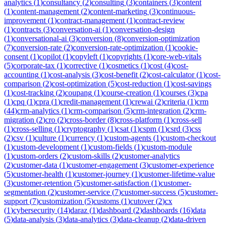
analytics
(
1
)
consultancy
(
2
)
consulting
(
3
)
containers
(
3
)
content
(
1
)
content-management
(
2
)
content-marketing
(
3
)
continuous-
improvement
(
1
)
contract-management
(
1
)
contract-review
(
1
)
contracts
(
3
)
conversation-ai
(
1
)
conversation-design
(
1
)
conversational-ai
(
3
)
conversion
(
8
)
conversion-optimization
(
7
)
conversion-rate
(
2
)
conversion-rate-optimization
(
1
)
cookie-
consent
(
1
)
copilot
(
1
)
copyleft
(
1
)
copyrights
(
1
)
core-web-vitals
(
5
)
corporate-tax
(
1
)
corrective
(
1
)
cosmetics
(
1
)
cost
(
4
)
cost-
accounting
(
1
)
cost-analysis
(
3
)
cost-benefit
(
2
)
cost-calculator
(
1
)
cost-
comparison
(
2
)
cost-optimization
(
5
)
cost-reduction
(
1
)
cost-savings
(
1
)
cost-tracking
(
2
)
coupang
(
1
)
course-creation
(
1
)
courses
(
3
)
cpa
(
1
)
cpq
(
1
)
cpra
(
1
)
credit-management
(
1
)
crewai
(
2
)
criteria
(
1
)
crm
(
44
)
crm-analytics
(
1
)
crm-comparison
(
5
)
crm-integration
(
2
)
crm-
migration
(
2
)
cro
(
2
)
cross-border
(
8
)
cross-platform
(
1
)
cross-sell
(
1
)
cross-selling
(
1
)
cryptography
(
1
)
csat
(
1
)
cspm
(
1
)
csrd
(
3
)
css
(
2
)
csv
(
1
)
culture
(
1
)
currency
(
1
)
custom-agents
(
1
)
custom-checkout
(
1
)
custom-development
(
1
)
custom-fields
(
1
)
custom-module
(
1
)
custom-orders
(
2
)
custom-skills
(
2
)
customer-analytics
(
2
)
customer-data
(
1
)
customer-engagement
(
3
)
customer-experience
(
5
)
customer-health
(
1
)
customer-journey
(
1
)
customer-lifetime-value
(
3
)
customer-retention
(
5
)
customer-satisfaction
(
1
)
customer-
segmentation
(
2
)
customer-service
(
7
)
customer-success
(
5
)
customer-
support
(
7
)
customization
(
5
)
customs
(
1
)
cutover
(
2
)
cx
(
1
)
cybersecurity
(
14
)
daraz
(
1
)
dashboard
(
2
)
dashboards
(
16
)
data
(
5
)
data-analysis
(
3
)
data-analytics
(
3
)
data-cleanup
(
2
)
data-driven