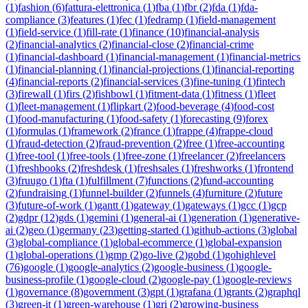
(
1
)
fashion
(
6
)
fattura-elettronica
(
1
)
fba
(
1
)
fbr
(
2
)
fda
(
1
)
fda-
compliance
(
3
)
features
(
1
)
fec
(
1
)
fedramp
(
1
)
field-management
(
1
)
field-service
(
1
)
fill-rate
(
1
)
finance
(
10
)
financial-analysis
(
2
)
financial-analytics
(
2
)
financial-close
(
2
)
financial-crime
(
1
)
financial-dashboard
(
1
)
financial-management
(
1
)
financial-metrics
(
1
)
financial-planning
(
1
)
financial-projections
(
1
)
financial-reporting
(
4
)
financial-reports
(
2
)
financial-services
(
3
)
fine-tuning
(
1
)
fintech
(
3
)
firewall
(
1
)
firs
(
2
)
fishbowl
(
1
)
fitment-data
(
1
)
fitness
(
1
)
fleet
(
1
)
fleet-management
(
1
)
flipkart
(
2
)
food-beverage
(
4
)
food-cost
(
1
)
food-manufacturing
(
1
)
food-safety
(
1
)
forecasting
(
9
)
forex
(
1
)
formulas
(
1
)
framework
(
2
)
france
(
1
)
frappe
(
4
)
frappe-cloud
(
1
)
fraud-detection
(
2
)
fraud-prevention
(
2
)
free
(
1
)
free-accounting
(
1
)
free-tool
(
1
)
free-tools
(
1
)
free-zone
(
1
)
freelancer
(
2
)
freelancers
(
1
)
freshbooks
(
2
)
freshdesk
(
1
)
freshsales
(
1
)
freshworks
(
1
)
frontend
(
3
)
fruugo
(
1
)
fta
(
1
)
fulfillment
(
7
)
functions
(
2
)
fund-accounting
(
2
)
fundraising
(
1
)
funnel-builder
(
2
)
funnels
(
4
)
furniture
(
2
)
future
(
3
)
future-of-work
(
1
)
gantt
(
1
)
gateway
(
1
)
gateways
(
1
)
gcc
(
1
)
gcp
(
2
)
gdpr
(
12
)
gds
(
1
)
gemini
(
1
)
general-ai
(
1
)
generation
(
1
)
generative-
ai
(
2
)
geo
(
1
)
germany
(
23
)
getting-started
(
1
)
github-actions
(
3
)
global
(
3
)
global-compliance
(
1
)
global-ecommerce
(
1
)
global-expansion
(
1
)
global-operations
(
1
)
gmp
(
2
)
go-live
(
2
)
gobd
(
1
)
gohighlevel
(
76
)
google
(
1
)
google-analytics
(
2
)
google-business
(
1
)
google-
business-profile
(
1
)
google-cloud
(
2
)
google-pay
(
1
)
google-reviews
(
1
)
governance
(
8
)
government
(
3
)
gpt
(
1
)
grafana
(
1
)
grants
(
2
)
graphql
(
3
)
green-it
(
1
)
green-warehouse
(
1
)
gri
(
2
)
growing-business