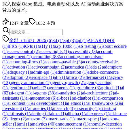
深入探索 Odoo 集成、电商自动化以及 AI 驱动商业解决方案
背后的技术。
1247
文章
1632
主题
全部（1247）
2026
(
6
)
3d
(
1
)
3pl
(
3
)
4pl
(
1
)
AP-AR
(
1
)
HR
(
1
)
IFRS
(
1
)
KPIs
(
1
)
a11y
(
1
)
a2p-10dlc
(
1
)
ab-testing
(
5
)
about-ecosire
(
1
)
access-control
(
2
)
access-rights
(
1
)
accessibility
(
3
)
account-
management
(
1
)
accounting
(
83
)
accounting-comparison
(
1
)
accounting-firms
(
1
)
accounts-payable
(
3
)
accounts-receivable
(
1
)
activation
(
1
)
activecampaign
(
2
)
acumatica
(
1
)
ada
(
2
)
adempiere
(
1
)
adequacy
(
1
)
admin-api
(
1
)
administration
(
1
)
adobe-commerce
(
2
)
adoption
(
2
)
aerospace
(
1
)
afip
(
1
)
africa
(
2
)
aftermarket
(
1
)
agency
(
13
)
agency-automation
(
1
)
agency-growth
(
2
)
agency-scaling
(
1
)
agentforce
(
1
)
agile
(
2
)
agreements
(
1
)
agriculture
(
3
)
agritech
(
1
)
ai
(
62
)
ai-agent
(
1
)
ai-agents
(
38
)
ai-analytics
(
2
)
ai-architecture
(
2
)
ai-
assistants
(
1
)
ai-automation
(
6
)
ai-bot
(
1
)
ai-chatbot
(
1
)
ai-comparison
(
1
)
ai-content
(
1
)
ai-development
(
1
)
ai-ethics
(
1
)
ai-frameworks
(
2
)
ai-
investment
(
1
)
ai-queries
(
1
)
ai-search
(
3
)
ai-security
(
1
)
ai-testing
(
1
)
ai-threats
(
1
)
alerting
(
2
)
alexa
(
1
)
alibaba
(
1
)
aliexpress
(
1
)
all-in-one
(
2
)
allegro
(
2
)
amazon
(
7
)
amazon-ads
(
1
)
amazon-ppc
(
1
)
amazon-
seller
(
1
)
aml
(
1
)
analytics
(
40
)
announcement
(
1
)
anomaly-detection