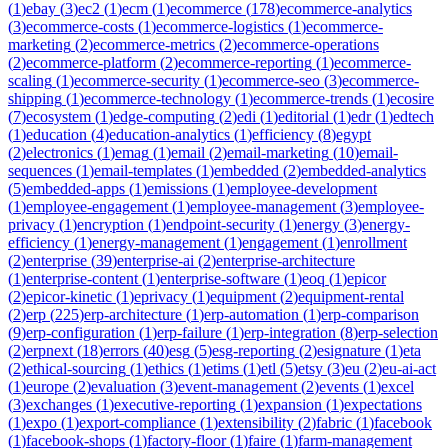
(
1
)
ebay
(
3
)
ec2
(
1
)
ecm
(
1
)
ecommerce
(
178
)
ecommerce-analytics
(
3
)
ecommerce-costs
(
1
)
ecommerce-logistics
(
1
)
ecommerce-
marketing
(
2
)
ecommerce-metrics
(
2
)
ecommerce-operations
(
2
)
ecommerce-platform
(
2
)
ecommerce-reporting
(
1
)
ecommerce-
scaling
(
1
)
ecommerce-security
(
1
)
ecommerce-seo
(
3
)
ecommerce-
shipping
(
1
)
ecommerce-technology
(
1
)
ecommerce-trends
(
1
)
ecosire
(
7
)
ecosystem
(
1
)
edge-computing
(
2
)
edi
(
1
)
editorial
(
1
)
edr
(
1
)
edtech
(
1
)
education
(
4
)
education-analytics
(
1
)
efficiency
(
8
)
egypt
(
2
)
electronics
(
1
)
emag
(
1
)
email
(
2
)
email-marketing
(
10
)
email-
sequences
(
1
)
email-templates
(
1
)
embedded
(
2
)
embedded-analytics
(
5
)
embedded-apps
(
1
)
emissions
(
1
)
employee-development
(
1
)
employee-engagement
(
1
)
employee-management
(
3
)
employee-
privacy
(
1
)
encryption
(
1
)
endpoint-security
(
1
)
energy
(
3
)
energy-
efficiency
(
1
)
energy-management
(
1
)
engagement
(
1
)
enrollment
(
2
)
enterprise
(
39
)
enterprise-ai
(
2
)
enterprise-architecture
(
1
)
enterprise-content
(
1
)
enterprise-software
(
1
)
eoq
(
1
)
epicor
(
2
)
epicor-kinetic
(
1
)
eprivacy
(
1
)
equipment
(
2
)
equipment-rental
(
2
)
erp
(
225
)
erp-architecture
(
1
)
erp-automation
(
1
)
erp-comparison
(
9
)
erp-configuration
(
1
)
erp-failure
(
1
)
erp-integration
(
8
)
erp-selection
(
2
)
erpnext
(
18
)
errors
(
40
)
esg
(
5
)
esg-reporting
(
2
)
esignature
(
1
)
eta
(
2
)
ethical-sourcing
(
1
)
ethics
(
1
)
etims
(
1
)
etl
(
5
)
etsy
(
3
)
eu
(
2
)
eu-ai-act
(
1
)
europe
(
2
)
evaluation
(
3
)
event-management
(
2
)
events
(
1
)
excel
(
3
)
exchanges
(
1
)
executive-reporting
(
1
)
expansion
(
1
)
expectations
(
1
)
expo
(
1
)
export-compliance
(
1
)
extensibility
(
2
)
fabric
(
1
)
facebook
(
1
)
facebook-shops
(
1
)
factory-floor
(
1
)
faire
(
1
)
farm-management