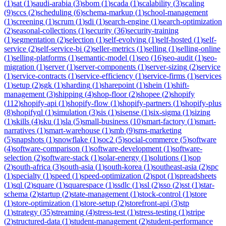
(
1
)
sat
(
1
)
saudi-arabia
(
3
)
sbom
(
1
)
scada
(
1
)
scalability
(
3
)
scaling
(
9
)
sccs
(
2
)
scheduling
(
6
)
schema-markup
(
1
)
school-management
(
1
)
screening
(
1
)
scrum
(
1
)
sdi
(
1
)
search-engine
(
1
)
search-optimization
(
2
)
seasonal-collections
(
1
)
security
(
36
)
security-training
(
1
)
segmentation
(
2
)
selection
(
1
)
self-evolving
(
1
)
self-hosted
(
1
)
self-
service
(
2
)
self-service-bi
(
2
)
seller-metrics
(
1
)
selling
(
1
)
selling-online
(
1
)
selling-platforms
(
1
)
semantic-model
(
1
)
seo
(
16
)
seo-audit
(
1
)
seo-
migration
(
1
)
server
(
1
)
server-components
(
1
)
server-sizing
(
2
)
service
(
1
)
service-contracts
(
1
)
service-efficiency
(
1
)
service-firms
(
1
)
services
(
1
)
setup
(
2
)
sgk
(
1
)
sharding
(
1
)
sharepoint
(
1
)
shein
(
1
)
shift-
management
(
3
)
shipping
(
4
)
shop-floor
(
2
)
shopee
(
2
)
shopify
(
112
)
shopify-api
(
1
)
shopify-flow
(
1
)
shopify-partners
(
1
)
shopify-plus
(
8
)
shopifyql
(
1
)
simulation
(
3
)
sis
(
1
)
sisense
(
1
)
six-sigma
(
1
)
sizing
(
1
)
skills
(
4
)
sku
(
1
)
sla
(
5
)
small-business
(
10
)
smart-factory
(
1
)
smart-
narratives
(
1
)
smart-warehouse
(
1
)
smb
(
9
)
sms-marketing
(
5
)
snapshots
(
1
)
snowflake
(
1
)
soc2
(
5
)
social-commerce
(
5
)
software
(
4
)
software-comparison
(
1
)
software-development
(
1
)
software-
selection
(
2
)
software-stack
(
1
)
solar-energy
(
1
)
solutions
(
1
)
sop
(
2
)
south-africa
(
3
)
south-asia
(
1
)
south-korea
(
1
)
southeast-asia
(
2
)
spc
(
1
)
specialty
(
1
)
speed
(
1
)
speed-optimization
(
2
)
spot
(
1
)
spreadsheets
(
1
)
sql
(
2
)
square
(
1
)
squarespace
(
1
)
ssdlc
(
1
)
ssl
(
2
)
sso
(
2
)
sst
(
1
)
star-
schema
(
2
)
startup
(
2
)
state-management
(
1
)
stock-control
(
1
)
store
(
1
)
store-optimization
(
1
)
store-setup
(
2
)
storefront-api
(
3
)
stp
(
1
)
strategy
(
35
)
streaming
(
4
)
stress-test
(
1
)
stress-testing
(
1
)
stripe
(
2
)
structured-data
(
1
)
student-management
(
2
)
student-performance