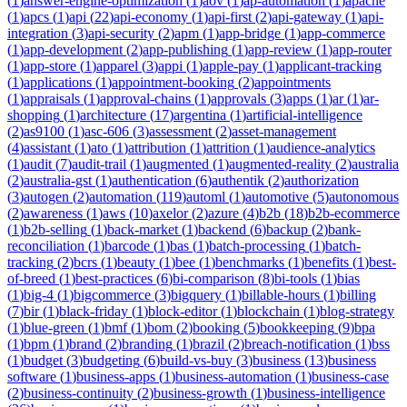
(
1
)
answer-engine-optimization
(
1
)
aov
(
1
)
ap-automation
(
1
)
apache
(
1
)
apcs
(
1
)
api
(
22
)
api-economy
(
1
)
api-first
(
2
)
api-gateway
(
1
)
api-
integration
(
3
)
api-security
(
2
)
apm
(
1
)
app-bridge
(
1
)
app-commerce
(
1
)
app-development
(
2
)
app-publishing
(
1
)
app-review
(
1
)
app-router
(
1
)
app-store
(
1
)
apparel
(
3
)
appi
(
1
)
apple-pay
(
1
)
applicant-tracking
(
1
)
applications
(
1
)
appointment-booking
(
2
)
appointments
(
1
)
appraisals
(
1
)
approval-chains
(
1
)
approvals
(
3
)
apps
(
1
)
ar
(
1
)
ar-
shopping
(
1
)
architecture
(
17
)
argentina
(
1
)
artificial-intelligence
(
2
)
as9100
(
1
)
asc-606
(
3
)
assessment
(
2
)
asset-management
(
4
)
assistant
(
1
)
ato
(
1
)
attribution
(
1
)
attrition
(
1
)
audience-analytics
(
1
)
audit
(
7
)
audit-trail
(
1
)
augmented
(
1
)
augmented-reality
(
2
)
australia
(
2
)
australia-gst
(
1
)
authentication
(
6
)
authentik
(
2
)
authorization
(
3
)
autogen
(
2
)
automation
(
119
)
automl
(
1
)
automotive
(
5
)
autonomous
(
2
)
awareness
(
1
)
aws
(
10
)
axelor
(
2
)
azure
(
4
)
b2b
(
18
)
b2b-ecommerce
(
1
)
b2b-selling
(
1
)
back-market
(
1
)
backend
(
6
)
backup
(
2
)
bank-
reconciliation
(
1
)
barcode
(
1
)
bas
(
1
)
batch-processing
(
1
)
batch-
tracking
(
2
)
bcrs
(
1
)
beauty
(
1
)
bee
(
1
)
benchmarks
(
1
)
benefits
(
1
)
best-
of-breed
(
1
)
best-practices
(
6
)
bi-comparison
(
8
)
bi-tools
(
1
)
bias
(
1
)
big-4
(
1
)
bigcommerce
(
3
)
bigquery
(
1
)
billable-hours
(
1
)
billing
(
7
)
bir
(
1
)
black-friday
(
1
)
block-editor
(
1
)
blockchain
(
1
)
blog-strategy
(
1
)
blue-green
(
1
)
bmf
(
1
)
bom
(
2
)
booking
(
5
)
bookkeeping
(
9
)
bpa
(
1
)
bpm
(
1
)
brand
(
2
)
branding
(
1
)
brazil
(
2
)
breach-notification
(
1
)
bss
(
1
)
budget
(
3
)
budgeting
(
6
)
build-vs-buy
(
3
)
business
(
13
)
business
software
(
1
)
business-apps
(
1
)
business-automation
(
1
)
business-case
(
2
)
business-continuity
(
2
)
business-growth
(
1
)
business-intelligence