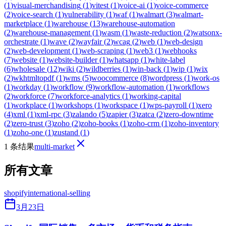
(
1
)
visual-merchandising
(
1
)
vitest
(
1
)
voice-ai
(
1
)
voice-commerce
(
2
)
voice-search
(
1
)
vulnerability
(
1
)
waf
(
1
)
walmart
(
3
)
walmart-
marketplace
(
1
)
warehouse
(
13
)
warehouse-automation
(
2
)
warehouse-management
(
1
)
wasm
(
1
)
waste-reduction
(
2
)
watsonx-
orchestrate
(
1
)
wave
(
2
)
wayfair
(
2
)
wcag
(
2
)
web
(
1
)
web-design
(
2
)
web-development
(
1
)
web-scraping
(
1
)
web3
(
1
)
webhooks
(
7
)
website
(
1
)
website-builder
(
1
)
whatsapp
(
1
)
white-label
(
6
)
wholesale
(
12
)
wiki
(
2
)
wildberries
(
1
)
win-back
(
1
)
wip
(
1
)
wix
(
2
)
wkhtmltopdf
(
1
)
wms
(
5
)
woocommerce
(
8
)
wordpress
(
1
)
work-os
(
1
)
workday
(
1
)
workflow
(
9
)
workflow-automation
(
1
)
workflows
(
2
)
workforce
(
7
)
workforce-analytics
(
1
)
working-capital
(
1
)
workplace
(
1
)
workshops
(
1
)
workspace
(
1
)
wps-payroll
(
1
)
xero
(
4
)
xml
(
1
)
xml-rpc
(
3
)
zalando
(
5
)
zapier
(
3
)
zatca
(
2
)
zero-downtime
(
2
)
zero-trust
(
3
)
zoho
(
2
)
zoho-books
(
1
)
zoho-crm
(
1
)
zoho-inventory
(
1
)
zoho-one
(
1
)
zustand
(
1
)
1 条结果
multi-market
所有文章
shopify
international-selling
3月23日