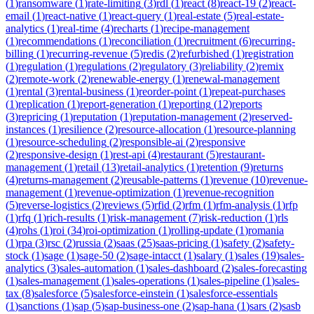
(
1
)
ransomware
(
1
)
rate-limiting
(
3
)
rdl
(
1
)
react
(
8
)
react-19
(
2
)
react-
email
(
1
)
react-native
(
1
)
react-query
(
1
)
real-estate
(
5
)
real-estate-
analytics
(
1
)
real-time
(
4
)
recharts
(
1
)
recipe-management
(
1
)
recommendations
(
1
)
reconciliation
(
1
)
recruitment
(
6
)
recurring-
billing
(
1
)
recurring-revenue
(
5
)
redis
(
2
)
refurbished
(
1
)
registration
(
1
)
regulation
(
1
)
regulations
(
2
)
regulatory
(
3
)
reliability
(
2
)
remix
(
2
)
remote-work
(
2
)
renewable-energy
(
1
)
renewal-management
(
1
)
rental
(
3
)
rental-business
(
1
)
reorder-point
(
1
)
repeat-purchases
(
1
)
replication
(
1
)
report-generation
(
1
)
reporting
(
12
)
reports
(
3
)
repricing
(
1
)
reputation
(
1
)
reputation-management
(
2
)
reserved-
instances
(
1
)
resilience
(
2
)
resource-allocation
(
1
)
resource-planning
(
1
)
resource-scheduling
(
2
)
responsible-ai
(
2
)
responsive
(
2
)
responsive-design
(
1
)
rest-api
(
4
)
restaurant
(
5
)
restaurant-
management
(
1
)
retail
(
13
)
retail-analytics
(
1
)
retention
(
9
)
returns
(
4
)
returns-management
(
2
)
reusable-patterns
(
1
)
revenue
(
10
)
revenue-
management
(
1
)
revenue-optimization
(
1
)
revenue-recognition
(
5
)
reverse-logistics
(
2
)
reviews
(
5
)
rfid
(
2
)
rfm
(
1
)
rfm-analysis
(
1
)
rfp
(
1
)
rfq
(
1
)
rich-results
(
1
)
risk-management
(
7
)
risk-reduction
(
1
)
rls
(
4
)
rohs
(
1
)
roi
(
34
)
roi-optimization
(
1
)
rolling-update
(
1
)
romania
(
1
)
rpa
(
3
)
rsc
(
2
)
russia
(
2
)
saas
(
25
)
saas-pricing
(
1
)
safety
(
2
)
safety-
stock
(
1
)
sage
(
1
)
sage-50
(
2
)
sage-intacct
(
1
)
salary
(
1
)
sales
(
19
)
sales-
analytics
(
3
)
sales-automation
(
1
)
sales-dashboard
(
2
)
sales-forecasting
(
1
)
sales-management
(
1
)
sales-operations
(
1
)
sales-pipeline
(
1
)
sales-
tax
(
8
)
salesforce
(
5
)
salesforce-einstein
(
1
)
salesforce-essentials
(
1
)
sanctions
(
1
)
sap
(
5
)
sap-business-one
(
2
)
sap-hana
(
1
)
sars
(
2
)
sasb