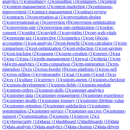
analytics
(
1
)
consultancy
(
2
)
consulting
(
3
)
containers
(
3
)
content
(
1
)
content-management
(
2
)
content-marketing
(
3
)
continuous-
improvement
(
1
)
contract-management
(
1
)
contract-review
(
1
)
contracts
(
3
)
conversation-ai
(
1
)
conversation-design
(
1
)
conversational-ai
(
3
)
conversion
(
8
)
conversion-optimization
(
7
)
conversion-rate
(
2
)
conversion-rate-optimization
(
1
)
cookie-
consent
(
1
)
copilot
(
1
)
copyleft
(
1
)
copyrights
(
1
)
core-web-vitals
(
5
)
corporate-tax
(
1
)
corrective
(
1
)
cosmetics
(
1
)
cost
(
4
)
cost-
accounting
(
1
)
cost-analysis
(
3
)
cost-benefit
(
2
)
cost-calculator
(
1
)
cost-
comparison
(
2
)
cost-optimization
(
5
)
cost-reduction
(
1
)
cost-savings
(
1
)
cost-tracking
(
2
)
coupang
(
1
)
course-creation
(
1
)
courses
(
3
)
cpa
(
1
)
cpq
(
1
)
cpra
(
1
)
credit-management
(
1
)
crewai
(
2
)
criteria
(
1
)
crm
(
44
)
crm-analytics
(
1
)
crm-comparison
(
5
)
crm-integration
(
2
)
crm-
migration
(
2
)
cro
(
2
)
cross-border
(
8
)
cross-platform
(
1
)
cross-sell
(
1
)
cross-selling
(
1
)
cryptography
(
1
)
csat
(
1
)
cspm
(
1
)
csrd
(
3
)
css
(
2
)
csv
(
1
)
culture
(
1
)
currency
(
1
)
custom-agents
(
1
)
custom-checkout
(
1
)
custom-development
(
1
)
custom-fields
(
1
)
custom-module
(
1
)
custom-orders
(
2
)
custom-skills
(
2
)
customer-analytics
(
2
)
customer-data
(
1
)
customer-engagement
(
3
)
customer-experience
(
5
)
customer-health
(
1
)
customer-journey
(
1
)
customer-lifetime-value
(
3
)
customer-retention
(
5
)
customer-satisfaction
(
1
)
customer-
segmentation
(
2
)
customer-service
(
7
)
customer-success
(
5
)
customer-
support
(
7
)
customization
(
5
)
customs
(
1
)
cutover
(
2
)
cx
(
1
)
cybersecurity
(
14
)
daraz
(
1
)
dashboard
(
2
)
dashboards
(
16
)
data
(
5
)
data-analysis
(
3
)
data-analytics
(
3
)
data-cleanup
(
2
)
data-driven