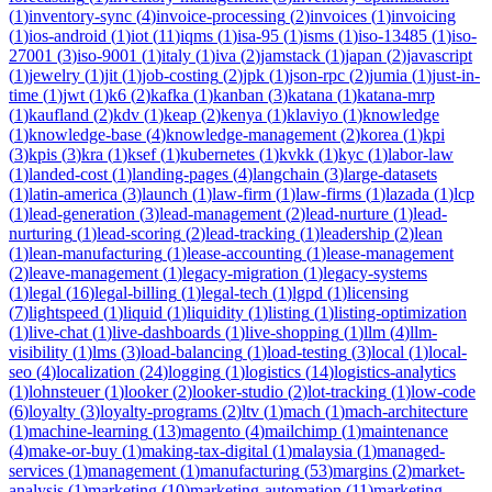
(
1
)
inventory-sync
(
4
)
invoice-processing
(
2
)
invoices
(
1
)
invoicing
(
1
)
ios-android
(
1
)
iot
(
11
)
iqms
(
1
)
isa-95
(
1
)
isms
(
1
)
iso-13485
(
1
)
iso-
27001
(
3
)
iso-9001
(
1
)
italy
(
1
)
iva
(
2
)
jamstack
(
1
)
japan
(
2
)
javascript
(
1
)
jewelry
(
1
)
jit
(
1
)
job-costing
(
2
)
jpk
(
1
)
json-rpc
(
2
)
jumia
(
1
)
just-in-
time
(
1
)
jwt
(
1
)
k6
(
2
)
kafka
(
1
)
kanban
(
3
)
katana
(
1
)
katana-mrp
(
1
)
kaufland
(
2
)
kdv
(
1
)
keap
(
2
)
kenya
(
1
)
klaviyo
(
1
)
knowledge
(
1
)
knowledge-base
(
4
)
knowledge-management
(
2
)
korea
(
1
)
kpi
(
3
)
kpis
(
3
)
kra
(
1
)
ksef
(
1
)
kubernetes
(
1
)
kvkk
(
1
)
kyc
(
1
)
labor-law
(
1
)
landed-cost
(
1
)
landing-pages
(
4
)
langchain
(
3
)
large-datasets
(
1
)
latin-america
(
3
)
launch
(
1
)
law-firm
(
1
)
law-firms
(
1
)
lazada
(
1
)
lcp
(
1
)
lead-generation
(
3
)
lead-management
(
2
)
lead-nurture
(
1
)
lead-
nurturing
(
1
)
lead-scoring
(
2
)
lead-tracking
(
1
)
leadership
(
2
)
lean
(
1
)
lean-manufacturing
(
1
)
lease-accounting
(
1
)
lease-management
(
2
)
leave-management
(
1
)
legacy-migration
(
1
)
legacy-systems
(
1
)
legal
(
16
)
legal-billing
(
1
)
legal-tech
(
1
)
lgpd
(
1
)
licensing
(
7
)
lightspeed
(
1
)
liquid
(
1
)
liquidity
(
1
)
listing
(
1
)
listing-optimization
(
1
)
live-chat
(
1
)
live-dashboards
(
1
)
live-shopping
(
1
)
llm
(
4
)
llm-
visibility
(
1
)
lms
(
3
)
load-balancing
(
1
)
load-testing
(
3
)
local
(
1
)
local-
seo
(
4
)
localization
(
24
)
logging
(
1
)
logistics
(
14
)
logistics-analytics
(
1
)
lohnsteuer
(
1
)
looker
(
2
)
looker-studio
(
2
)
lot-tracking
(
1
)
low-code
(
6
)
loyalty
(
3
)
loyalty-programs
(
2
)
ltv
(
1
)
mach
(
1
)
mach-architecture
(
1
)
machine-learning
(
13
)
magento
(
4
)
mailchimp
(
1
)
maintenance
(
4
)
make-or-buy
(
1
)
making-tax-digital
(
1
)
malaysia
(
1
)
managed-
services
(
1
)
management
(
1
)
manufacturing
(
53
)
margins
(
2
)
market-
analysis
(
1
)
marketing
(
10
)
marketing-automation
(
11
)
marketing-