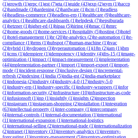
(
1
)
growth
(
1
)
grpc
(
1
)
gst
(
7
)
gta
(
1
)
guide
(
43
)
gxp
(
2
)
gym
(
1
)
haccp
(
2
)
handmade
(
3
)
hardening
(
2
)
hardware
(
1
)
hcm
(
1
)
headless
(
4
)
headless-commerce
(
3
)
headless-erp
(
1
)
healthcare
(
9
)
healthcare-
analytics
(
1
)
healthcare-dashboards
(
1
)
helpdesk
(
7
)
hepsiburada
(
1
)
hetzner
(
1
)
higher-ed
(
1
)
hipaa
(
5
)
hiring
(
4
)
hmac
(
1
)
hmrc
(
2
)
home-goods
(
1
)
home-services
(
1
)
hospitality
(
5
)
hosting
(
3
)
hotel
(
1
)
hotel-management
(
1
)
hr
(
20
)
hr-analytics
(
2
)
hr-automation
(
1
)
hr-
compliance
(
1
)
hrms
(
1
)
hubspot
(
7
)
human-machine
(
1
)
hvac
(
2
)
hybrid
(
1
)
hydrogen
(
3
)
hyperautomation
(
1
)
i18n
(
2
)
iam
(
1
)
ibm
(
1
)
icms
(
1
)
idempiere
(
1
)
idempotency
(
1
)
identity
(
4
)
ifrs-15
(
1
)
image-
optimization
(
1
)
impact
(
1
)
impact-measurement
(
1
)
implementation
(
44
)
implementation-partner
(
1
)
import
(
1
)
import-export
(
1
)
import-
mode
(
1
)
incident-response
(
3
)
inclusive-design
(
1
)
incremental-
refresh
(
2
)
indexing
(
1
)
india
(
5
)
india-gst
(
2
)
india-marketplace
(
1
)
indonesia
(
2
)
industry
(
4
)
industry-4-0
(
17
)
industry-5-0
(
1
)
industry-erp
(
1
)
industry-specific
(
1
)
industry-wrappers
(
1
)
infor
(
1
)
information-security
(
2
)
infrastructure
(
10
)
infrastructure-as-code
(
1
)
infusionsoft
(
1
)
inp
(
1
)
insightly
(
1
)
insights
(
2
)
inspection
(
1
)
instagram
(
1
)
instagram-shopping
(
2
)
installation
(
1
)
integration
(
63
)
intellectual-property
(
1
)
inter-company
(
1
)
intercompany
(
4
)
internal-controls
(
1
)
internal-documentation
(
1
)
international
(
11
)
international-expansion
(
1
)
international-logistics
(
1
)
international-selling
(
2
)
international-trade
(
1
)
internationalization
(
2
)
intranet
(
1
)
inventory
(
33
)
inventory-analytics
(
1
)
inventory-
forecasting
(
1
)
inventory-management
(
5
)
inventory-optimization