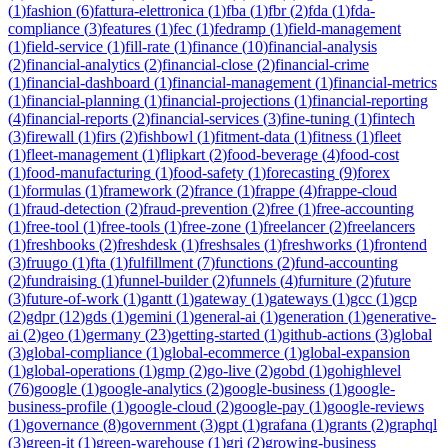
(
1
)
fashion
(
6
)
fattura-elettronica
(
1
)
fba
(
1
)
fbr
(
2
)
fda
(
1
)
fda-
compliance
(
3
)
features
(
1
)
fec
(
1
)
fedramp
(
1
)
field-management
(
1
)
field-service
(
1
)
fill-rate
(
1
)
finance
(
10
)
financial-analysis
(
2
)
financial-analytics
(
2
)
financial-close
(
2
)
financial-crime
(
1
)
financial-dashboard
(
1
)
financial-management
(
1
)
financial-metrics
(
1
)
financial-planning
(
1
)
financial-projections
(
1
)
financial-reporting
(
4
)
financial-reports
(
2
)
financial-services
(
3
)
fine-tuning
(
1
)
fintech
(
3
)
firewall
(
1
)
firs
(
2
)
fishbowl
(
1
)
fitment-data
(
1
)
fitness
(
1
)
fleet
(
1
)
fleet-management
(
1
)
flipkart
(
2
)
food-beverage
(
4
)
food-cost
(
1
)
food-manufacturing
(
1
)
food-safety
(
1
)
forecasting
(
9
)
forex
(
1
)
formulas
(
1
)
framework
(
2
)
france
(
1
)
frappe
(
4
)
frappe-cloud
(
1
)
fraud-detection
(
2
)
fraud-prevention
(
2
)
free
(
1
)
free-accounting
(
1
)
free-tool
(
1
)
free-tools
(
1
)
free-zone
(
1
)
freelancer
(
2
)
freelancers
(
1
)
freshbooks
(
2
)
freshdesk
(
1
)
freshsales
(
1
)
freshworks
(
1
)
frontend
(
3
)
fruugo
(
1
)
fta
(
1
)
fulfillment
(
7
)
functions
(
2
)
fund-accounting
(
2
)
fundraising
(
1
)
funnel-builder
(
2
)
funnels
(
4
)
furniture
(
2
)
future
(
3
)
future-of-work
(
1
)
gantt
(
1
)
gateway
(
1
)
gateways
(
1
)
gcc
(
1
)
gcp
(
2
)
gdpr
(
12
)
gds
(
1
)
gemini
(
1
)
general-ai
(
1
)
generation
(
1
)
generative-
ai
(
2
)
geo
(
1
)
germany
(
23
)
getting-started
(
1
)
github-actions
(
3
)
global
(
3
)
global-compliance
(
1
)
global-ecommerce
(
1
)
global-expansion
(
1
)
global-operations
(
1
)
gmp
(
2
)
go-live
(
2
)
gobd
(
1
)
gohighlevel
(
76
)
google
(
1
)
google-analytics
(
2
)
google-business
(
1
)
google-
business-profile
(
1
)
google-cloud
(
2
)
google-pay
(
1
)
google-reviews
(
1
)
governance
(
8
)
government
(
3
)
gpt
(
1
)
grafana
(
1
)
grants
(
2
)
graphql
(
3
)
green-it
(
1
)
green-warehouse
(
1
)
gri
(
2
)
growing-business