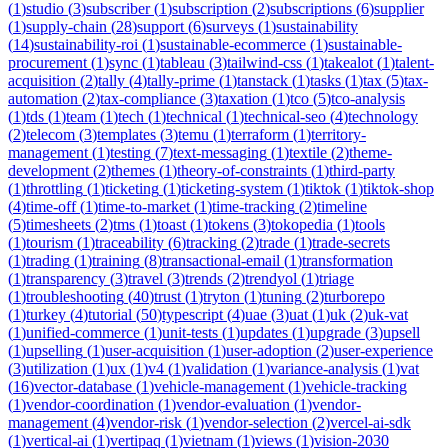
(
1
)
studio
(
3
)
subscriber
(
1
)
subscription
(
2
)
subscriptions
(
6
)
supplier
(
1
)
supply-chain
(
28
)
support
(
6
)
surveys
(
1
)
sustainability
(
14
)
sustainability-roi
(
1
)
sustainable-ecommerce
(
1
)
sustainable-
procurement
(
1
)
sync
(
1
)
tableau
(
3
)
tailwind-css
(
1
)
takealot
(
1
)
talent-
acquisition
(
2
)
tally
(
4
)
tally-prime
(
1
)
tanstack
(
1
)
tasks
(
1
)
tax
(
5
)
tax-
automation
(
2
)
tax-compliance
(
3
)
taxation
(
1
)
tco
(
5
)
tco-analysis
(
1
)
tds
(
1
)
team
(
1
)
tech
(
1
)
technical
(
1
)
technical-seo
(
4
)
technology
(
2
)
telecom
(
3
)
templates
(
3
)
temu
(
1
)
terraform
(
1
)
territory-
management
(
1
)
testing
(
7
)
text-messaging
(
1
)
textile
(
2
)
theme-
development
(
2
)
themes
(
1
)
theory-of-constraints
(
1
)
third-party
(
1
)
throttling
(
1
)
ticketing
(
1
)
ticketing-system
(
1
)
tiktok
(
1
)
tiktok-shop
(
4
)
time-off
(
1
)
time-to-market
(
1
)
time-tracking
(
2
)
timeline
(
5
)
timesheets
(
2
)
tms
(
1
)
toast
(
1
)
tokens
(
3
)
tokopedia
(
1
)
tools
(
1
)
tourism
(
1
)
traceability
(
6
)
tracking
(
2
)
trade
(
1
)
trade-secrets
(
1
)
trading
(
1
)
training
(
8
)
transactional-email
(
1
)
transformation
(
1
)
transparency
(
3
)
travel
(
3
)
trends
(
2
)
trendyol
(
1
)
triage
(
1
)
troubleshooting
(
40
)
trust
(
1
)
tryton
(
1
)
tuning
(
2
)
turborepo
(
1
)
turkey
(
4
)
tutorial
(
50
)
typescript
(
4
)
uae
(
3
)
uat
(
1
)
uk
(
2
)
uk-vat
(
1
)
unified-commerce
(
1
)
unit-tests
(
1
)
updates
(
1
)
upgrade
(
3
)
upsell
(
1
)
upselling
(
1
)
user-acquisition
(
1
)
user-adoption
(
2
)
user-experience
(
3
)
utilization
(
1
)
ux
(
1
)
v4
(
1
)
validation
(
1
)
variance-analysis
(
1
)
vat
(
16
)
vector-database
(
1
)
vehicle-management
(
1
)
vehicle-tracking
(
1
)
vendor-coordination
(
1
)
vendor-evaluation
(
1
)
vendor-
management
(
4
)
vendor-risk
(
1
)
vendor-selection
(
2
)
vercel-ai-sdk
(
1
)
vertical-ai
(
1
)
vertipaq
(
1
)
vietnam
(
1
)
views
(
1
)
vision-2030