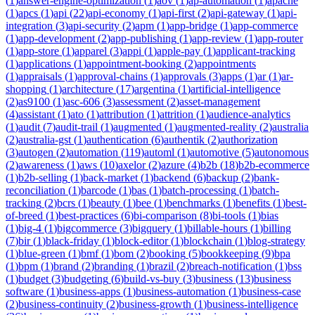
(
1
)
answer-engine-optimization
(
1
)
aov
(
1
)
ap-automation
(
1
)
apache
(
1
)
apcs
(
1
)
api
(
22
)
api-economy
(
1
)
api-first
(
2
)
api-gateway
(
1
)
api-
integration
(
3
)
api-security
(
2
)
apm
(
1
)
app-bridge
(
1
)
app-commerce
(
1
)
app-development
(
2
)
app-publishing
(
1
)
app-review
(
1
)
app-router
(
1
)
app-store
(
1
)
apparel
(
3
)
appi
(
1
)
apple-pay
(
1
)
applicant-tracking
(
1
)
applications
(
1
)
appointment-booking
(
2
)
appointments
(
1
)
appraisals
(
1
)
approval-chains
(
1
)
approvals
(
3
)
apps
(
1
)
ar
(
1
)
ar-
shopping
(
1
)
architecture
(
17
)
argentina
(
1
)
artificial-intelligence
(
2
)
as9100
(
1
)
asc-606
(
3
)
assessment
(
2
)
asset-management
(
4
)
assistant
(
1
)
ato
(
1
)
attribution
(
1
)
attrition
(
1
)
audience-analytics
(
1
)
audit
(
7
)
audit-trail
(
1
)
augmented
(
1
)
augmented-reality
(
2
)
australia
(
2
)
australia-gst
(
1
)
authentication
(
6
)
authentik
(
2
)
authorization
(
3
)
autogen
(
2
)
automation
(
119
)
automl
(
1
)
automotive
(
5
)
autonomous
(
2
)
awareness
(
1
)
aws
(
10
)
axelor
(
2
)
azure
(
4
)
b2b
(
18
)
b2b-ecommerce
(
1
)
b2b-selling
(
1
)
back-market
(
1
)
backend
(
6
)
backup
(
2
)
bank-
reconciliation
(
1
)
barcode
(
1
)
bas
(
1
)
batch-processing
(
1
)
batch-
tracking
(
2
)
bcrs
(
1
)
beauty
(
1
)
bee
(
1
)
benchmarks
(
1
)
benefits
(
1
)
best-
of-breed
(
1
)
best-practices
(
6
)
bi-comparison
(
8
)
bi-tools
(
1
)
bias
(
1
)
big-4
(
1
)
bigcommerce
(
3
)
bigquery
(
1
)
billable-hours
(
1
)
billing
(
7
)
bir
(
1
)
black-friday
(
1
)
block-editor
(
1
)
blockchain
(
1
)
blog-strategy
(
1
)
blue-green
(
1
)
bmf
(
1
)
bom
(
2
)
booking
(
5
)
bookkeeping
(
9
)
bpa
(
1
)
bpm
(
1
)
brand
(
2
)
branding
(
1
)
brazil
(
2
)
breach-notification
(
1
)
bss
(
1
)
budget
(
3
)
budgeting
(
6
)
build-vs-buy
(
3
)
business
(
13
)
business
software
(
1
)
business-apps
(
1
)
business-automation
(
1
)
business-case
(
2
)
business-continuity
(
2
)
business-growth
(
1
)
business-intelligence