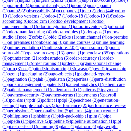
(
2
)
nfe
(
1
)
nginx
(
1
)
nigeria
(
3
)
nis2
(
1
)
nist
(
1
)
nlp
(
1
)
no-code
(
6
)
nodejs
(
1
)
nonprofit
(
4
)
nonprofit-analytics
(
1
)
noon
(
2
)
nps
(
1
)
oauth
(
1
)
oauth2
(
2
)
observability
(
4
)
occupancy
(
1
)
ocr
(
2
)
odoo
(
446
)
odoo
19
(
1
)
odoo versions
(
1
)
odoo-17
(
1
)
odoo-18
(
1
)
odoo-19
(
16
)
odoo-
accounting
(
6
)
odoo-crm
(
5
)
odoo-development
(
8
)
odoo-
implementation
(
1
)
odoo-integration
(
1
)
odoo-inventory
(
5
)
odoo-iot
(
1
)
odoo-manufacturing
(
4
)
odoo-modules
(
1
)
odoo-pos
(
1
)
odoo-
studio
(
1
)
oee
(
2
)
ofbiz
(
1
)
oidc
(
2
)
okrs
(
1
)
omnichannel
(
4
)
on-premise
(
1
)
on-premises
(
1
)
onboarding
(
6
)
online-courses
(
2
)
online-learning
(
2
)
online-reputation
(
1
)
online-store-2.0
(
1
)
open-source
(
6
)
open-
source-bi
(
1
)
open-source-erp
(
13
)
openai
(
1
)
openclaw
(
85
)
operations
(
6
)
optimization
(
21
)
orchestration
(
6
)
order-accuracy
(
1
)
order-
management
(
2
)
order-routing
(
1
)
orders
(
1
)
organizational-change
(
1
)
orm
(
3
)
oss
(
1
)
otto
(
3
)
outsourcing
(
3
)
owasp
(
1
)
owl
(
2
)
ownership
(
1
)
ozon
(
1
)
packaging
(
2
)
page-objects
(
1
)
paginated-reports
(
1
)
pagination
(
1
)
pajak
(
1
)
pakistan
(
2
)
paperless
(
1
)
parts-distribution
(
1
)
parts-management
(
1
)
patents
(
1
)
patient-analytics
(
1
)
patient-care
(
2
)
patient-management
(
1
)
patient-recall
(
1
)
patterns
(
5
)
payment
(
1
)
payment-security
(
2
)
payment-terms
(
1
)
payments
(
5
)
payroll
(
18
)
pci-dss
(
4
)
pdf
(
2
)
pdfkit
(
1
)
pdpl
(
2
)
peachtree
(
2
)
penetration-
testing
(
1
)
people-analytics
(
2
)
performance
(
25
)
performance-review
(
1
)
permissions
(
1
)
personalization
(
5
)
pharma
(
4
)
pharmaceutical
(
2
)
philippines
(
1
)
phishing
(
1
)
pick-pack-ship
(
1
)
pim
(
1
)
pipa
(
1
)
pipeda
(
1
)
pipedrive
(
2
)
pipeline
(
9
)
pipeline-automation
(
1
)
pipl
(
1
)
pixel-perfect
(
1
)
planning
(
9
)
plans
(
1
)
platform
(
3
)
playwright