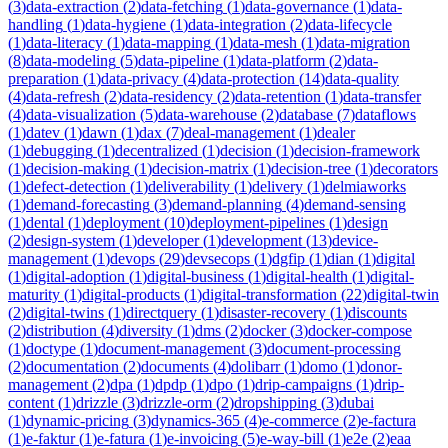
(
3
)
data-extraction
(
2
)
data-fetching
(
1
)
data-governance
(
1
)
data-
handling
(
1
)
data-hygiene
(
1
)
data-integration
(
2
)
data-lifecycle
(
1
)
data-literacy
(
1
)
data-mapping
(
1
)
data-mesh
(
1
)
data-migration
(
8
)
data-modeling
(
5
)
data-pipeline
(
1
)
data-platform
(
2
)
data-
preparation
(
1
)
data-privacy
(
4
)
data-protection
(
14
)
data-quality
(
4
)
data-refresh
(
2
)
data-residency
(
2
)
data-retention
(
1
)
data-transfer
(
4
)
data-visualization
(
5
)
data-warehouse
(
2
)
database
(
7
)
dataflows
(
1
)
datev
(
1
)
dawn
(
1
)
dax
(
7
)
deal-management
(
1
)
dealer
(
1
)
debugging
(
1
)
decentralized
(
1
)
decision
(
1
)
decision-framework
(
1
)
decision-making
(
1
)
decision-matrix
(
1
)
decision-tree
(
1
)
decorators
(
1
)
defect-detection
(
1
)
deliverability
(
1
)
delivery
(
1
)
delmiaworks
(
1
)
demand-forecasting
(
3
)
demand-planning
(
4
)
demand-sensing
(
1
)
dental
(
1
)
deployment
(
10
)
deployment-pipelines
(
1
)
design
(
2
)
design-system
(
1
)
developer
(
1
)
development
(
13
)
device-
management
(
1
)
devops
(
29
)
devsecops
(
1
)
dgfip
(
1
)
dian
(
1
)
digital
(
1
)
digital-adoption
(
1
)
digital-business
(
1
)
digital-health
(
1
)
digital-
maturity
(
1
)
digital-products
(
1
)
digital-transformation
(
22
)
digital-twin
(
2
)
digital-twins
(
1
)
directquery
(
1
)
disaster-recovery
(
1
)
discounts
(
2
)
distribution
(
4
)
diversity
(
1
)
dms
(
2
)
docker
(
3
)
docker-compose
(
1
)
doctype
(
1
)
document-management
(
3
)
document-processing
(
2
)
documentation
(
2
)
documents
(
4
)
dolibarr
(
1
)
domo
(
1
)
donor-
management
(
2
)
dpa
(
1
)
dpdp
(
1
)
dpo
(
1
)
drip-campaigns
(
1
)
drip-
content
(
1
)
drizzle
(
3
)
drizzle-orm
(
2
)
dropshipping
(
3
)
dubai
(
1
)
dynamic-pricing
(
3
)
dynamics-365
(
4
)
e-commerce
(
2
)
e-factura
(
1
)
e-faktur
(
1
)
e-fatura
(
1
)
e-invoicing
(
5
)
e-way-bill
(
1
)
e2e
(
2
)
eaa