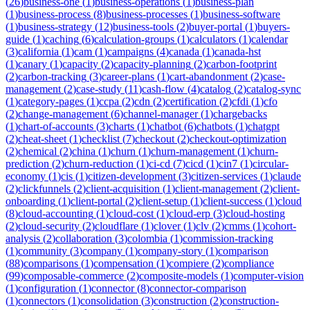
(
26
)
business-one
(
1
)
business-operations
(
1
)
business-plan
(
1
)
business-process
(
8
)
business-processes
(
1
)
business-software
(
1
)
business-strategy
(
12
)
business-tools
(
2
)
buyer-portal
(
1
)
buyers-
guide
(
1
)
caching
(
6
)
calculation-groups
(
1
)
calculators
(
1
)
calendar
(
3
)
california
(
1
)
cam
(
1
)
campaigns
(
4
)
canada
(
1
)
canada-hst
(
1
)
canary
(
1
)
capacity
(
2
)
capacity-planning
(
2
)
carbon-footprint
(
2
)
carbon-tracking
(
3
)
career-plans
(
1
)
cart-abandonment
(
2
)
case-
management
(
2
)
case-study
(
11
)
cash-flow
(
4
)
catalog
(
2
)
catalog-sync
(
1
)
category-pages
(
1
)
ccpa
(
2
)
cdn
(
2
)
certification
(
2
)
cfdi
(
1
)
cfo
(
2
)
change-management
(
6
)
channel-manager
(
1
)
chargebacks
(
1
)
chart-of-accounts
(
3
)
charts
(
1
)
chatbot
(
6
)
chatbots
(
1
)
chatgpt
(
2
)
cheat-sheet
(
1
)
checklist
(
7
)
checkout
(
2
)
checkout-optimization
(
2
)
chemical
(
2
)
china
(
1
)
churn
(
1
)
churn-management
(
1
)
churn-
prediction
(
2
)
churn-reduction
(
1
)
ci-cd
(
7
)
cicd
(
1
)
cin7
(
1
)
circular-
economy
(
1
)
cis
(
1
)
citizen-development
(
3
)
citizen-services
(
1
)
claude
(
2
)
clickfunnels
(
2
)
client-acquisition
(
1
)
client-management
(
2
)
client-
onboarding
(
1
)
client-portal
(
2
)
client-setup
(
1
)
client-success
(
1
)
cloud
(
8
)
cloud-accounting
(
1
)
cloud-cost
(
1
)
cloud-erp
(
3
)
cloud-hosting
(
2
)
cloud-security
(
2
)
cloudflare
(
1
)
clover
(
1
)
clv
(
2
)
cmms
(
1
)
cohort-
analysis
(
2
)
collaboration
(
3
)
colombia
(
1
)
commission-tracking
(
1
)
community
(
3
)
company
(
1
)
company-story
(
1
)
comparison
(
88
)
comparisons
(
1
)
compensation
(
1
)
compiere
(
2
)
compliance
(
99
)
composable-commerce
(
2
)
composite-models
(
1
)
computer-vision
(
1
)
configuration
(
1
)
connector
(
8
)
connector-comparison
(
1
)
connectors
(
1
)
consolidation
(
3
)
construction
(
2
)
construction-