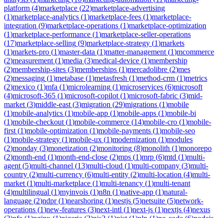
platform
(
4
)
marketplace
(
22
)
marketplace-advertising
(
1
)
marketplace-analytics
(
1
)
marketplace-fees
(
1
)
marketplace-
integration
(
9
)
marketplace-operations
(
1
)
marketplace-optimization
(
1
)
marketplace-performance
(
1
)
marketplace-seller-operations
(
17
)
marketplace-selling
(
9
)
marketplace-strategy
(
1
)
markets
(
1
)
markets-pro
(
1
)
master-data
(
1
)
matter-management
(
1
)
mcommerce
(
2
)
measurement
(
1
)
media
(
3
)
medical-device
(
1
)
membership
(
2
)
membership-sites
(
3
)
memberships
(
1
)
mercadolibre
(
2
)
mes
(
2
)
messaging
(
1
)
metabase
(
1
)
metasfresh
(
1
)
method-crm
(
1
)
metrics
(
2
)
mexico
(
1
)
mfa
(
1
)
microlearning
(
1
)
microservices
(
6
)
microsoft
(
4
)
microsoft-365
(
1
)
microsoft-copilot
(
1
)
microsoft-fabric
(
3
)
mid-
market
(
3
)
middle-east
(
3
)
migration
(
29
)
migrations
(
1
)
mobile
(
1
)
mobile-analytics
(
1
)
mobile-app
(
1
)
mobile-apps
(
1
)
mobile-bi
(
1
)
mobile-checkout
(
1
)
mobile-commerce
(
14
)
mobile-cro
(
1
)
mobile-
first
(
1
)
mobile-optimization
(
1
)
mobile-payments
(
1
)
mobile-seo
(
1
)
mobile-strategy
(
1
)
mobile-ux
(
1
)
modernization
(
1
)
modules
(
2
)
monday
(
3
)
monetization
(
2
)
monitoring
(
8
)
monolith
(
1
)
monorepo
(
2
)
month-end
(
1
)
month-end-close
(
2
)
mps
(
1
)
mrp
(
6
)
mtd
(
1
)
multi-
agent
(
5
)
multi-channel
(
13
)
multi-cloud
(
1
)
multi-company
(
3
)
multi-
country
(
2
)
multi-currency
(
6
)
multi-entity
(
2
)
multi-location
(
4
)
multi-
market
(
1
)
multi-marketplace
(
1
)
multi-tenancy
(
1
)
multi-tenant
(
4
)
multilingual
(
1
)
myinvois
(
1
)
n8n
(
1
)
native-app
(
1
)
natural-
language
(
2
)
ndpr
(
1
)
nearshoring
(
1
)
nestjs
(
5
)
netsuite
(
5
)
network-
operations
(
1
)
new-features
(
3
)
next-intl
(
1
)
next-js
(
1
)
nextjs
(
4
)
nexus