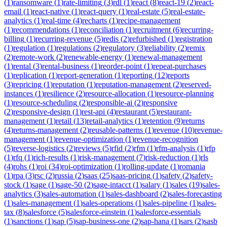
(
1
)
ransomware
(
1
)
rate-limiting
(
3
)
rdl
(
1
)
react
(
8
)
react-19
(
2
)
react-
email
(
1
)
react-native
(
1
)
react-query
(
1
)
real-estate
(
5
)
real-estate-
analytics
(
1
)
real-time
(
4
)
recharts
(
1
)
recipe-management
(
1
)
recommendations
(
1
)
reconciliation
(
1
)
recruitment
(
6
)
recurring-
billing
(
1
)
recurring-revenue
(
5
)
redis
(
2
)
refurbished
(
1
)
registration
(
1
)
regulation
(
1
)
regulations
(
2
)
regulatory
(
3
)
reliability
(
2
)
remix
(
2
)
remote-work
(
2
)
renewable-energy
(
1
)
renewal-management
(
1
)
rental
(
3
)
rental-business
(
1
)
reorder-point
(
1
)
repeat-purchases
(
1
)
replication
(
1
)
report-generation
(
1
)
reporting
(
12
)
reports
(
3
)
repricing
(
1
)
reputation
(
1
)
reputation-management
(
2
)
reserved-
instances
(
1
)
resilience
(
2
)
resource-allocation
(
1
)
resource-planning
(
1
)
resource-scheduling
(
2
)
responsible-ai
(
2
)
responsive
(
2
)
responsive-design
(
1
)
rest-api
(
4
)
restaurant
(
5
)
restaurant-
management
(
1
)
retail
(
13
)
retail-analytics
(
1
)
retention
(
9
)
returns
(
4
)
returns-management
(
2
)
reusable-patterns
(
1
)
revenue
(
10
)
revenue-
management
(
1
)
revenue-optimization
(
1
)
revenue-recognition
(
5
)
reverse-logistics
(
2
)
reviews
(
5
)
rfid
(
2
)
rfm
(
1
)
rfm-analysis
(
1
)
rfp
(
1
)
rfq
(
1
)
rich-results
(
1
)
risk-management
(
7
)
risk-reduction
(
1
)
rls
(
4
)
rohs
(
1
)
roi
(
34
)
roi-optimization
(
1
)
rolling-update
(
1
)
romania
(
1
)
rpa
(
3
)
rsc
(
2
)
russia
(
2
)
saas
(
25
)
saas-pricing
(
1
)
safety
(
2
)
safety-
stock
(
1
)
sage
(
1
)
sage-50
(
2
)
sage-intacct
(
1
)
salary
(
1
)
sales
(
19
)
sales-
analytics
(
3
)
sales-automation
(
1
)
sales-dashboard
(
2
)
sales-forecasting
(
1
)
sales-management
(
1
)
sales-operations
(
1
)
sales-pipeline
(
1
)
sales-
tax
(
8
)
salesforce
(
5
)
salesforce-einstein
(
1
)
salesforce-essentials
(
1
)
sanctions
(
1
)
sap
(
5
)
sap-business-one
(
2
)
sap-hana
(
1
)
sars
(
2
)
sasb