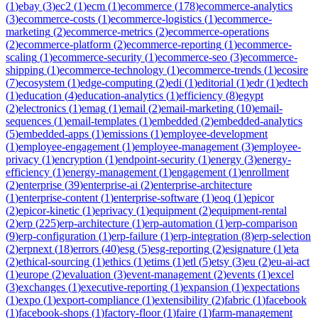
(
1
)
ebay
(
3
)
ec2
(
1
)
ecm
(
1
)
ecommerce
(
178
)
ecommerce-analytics
(
3
)
ecommerce-costs
(
1
)
ecommerce-logistics
(
1
)
ecommerce-
marketing
(
2
)
ecommerce-metrics
(
2
)
ecommerce-operations
(
2
)
ecommerce-platform
(
2
)
ecommerce-reporting
(
1
)
ecommerce-
scaling
(
1
)
ecommerce-security
(
1
)
ecommerce-seo
(
3
)
ecommerce-
shipping
(
1
)
ecommerce-technology
(
1
)
ecommerce-trends
(
1
)
ecosire
(
7
)
ecosystem
(
1
)
edge-computing
(
2
)
edi
(
1
)
editorial
(
1
)
edr
(
1
)
edtech
(
1
)
education
(
4
)
education-analytics
(
1
)
efficiency
(
8
)
egypt
(
2
)
electronics
(
1
)
emag
(
1
)
email
(
2
)
email-marketing
(
10
)
email-
sequences
(
1
)
email-templates
(
1
)
embedded
(
2
)
embedded-analytics
(
5
)
embedded-apps
(
1
)
emissions
(
1
)
employee-development
(
1
)
employee-engagement
(
1
)
employee-management
(
3
)
employee-
privacy
(
1
)
encryption
(
1
)
endpoint-security
(
1
)
energy
(
3
)
energy-
efficiency
(
1
)
energy-management
(
1
)
engagement
(
1
)
enrollment
(
2
)
enterprise
(
39
)
enterprise-ai
(
2
)
enterprise-architecture
(
1
)
enterprise-content
(
1
)
enterprise-software
(
1
)
eoq
(
1
)
epicor
(
2
)
epicor-kinetic
(
1
)
eprivacy
(
1
)
equipment
(
2
)
equipment-rental
(
2
)
erp
(
225
)
erp-architecture
(
1
)
erp-automation
(
1
)
erp-comparison
(
9
)
erp-configuration
(
1
)
erp-failure
(
1
)
erp-integration
(
8
)
erp-selection
(
2
)
erpnext
(
18
)
errors
(
40
)
esg
(
5
)
esg-reporting
(
2
)
esignature
(
1
)
eta
(
2
)
ethical-sourcing
(
1
)
ethics
(
1
)
etims
(
1
)
etl
(
5
)
etsy
(
3
)
eu
(
2
)
eu-ai-act
(
1
)
europe
(
2
)
evaluation
(
3
)
event-management
(
2
)
events
(
1
)
excel
(
3
)
exchanges
(
1
)
executive-reporting
(
1
)
expansion
(
1
)
expectations
(
1
)
expo
(
1
)
export-compliance
(
1
)
extensibility
(
2
)
fabric
(
1
)
facebook
(
1
)
facebook-shops
(
1
)
factory-floor
(
1
)
faire
(
1
)
farm-management