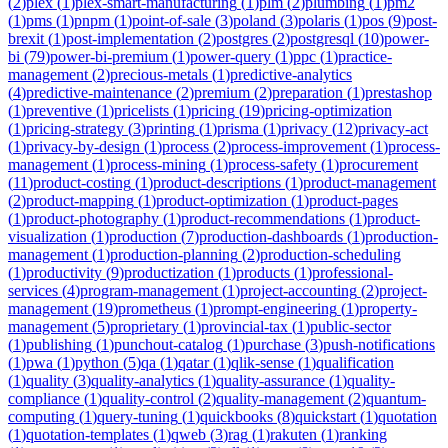
(
2
)
plex
(
1
)
plex-smart-manufacturing
(
1
)
plm
(
2
)
plumbing
(
1
)
pm2
(
1
)
pms
(
1
)
pnpm
(
1
)
point-of-sale
(
3
)
poland
(
3
)
polaris
(
1
)
pos
(
9
)
post-
brexit
(
1
)
post-implementation
(
2
)
postgres
(
2
)
postgresql
(
10
)
power-
bi
(
79
)
power-bi-premium
(
1
)
power-query
(
1
)
ppc
(
1
)
practice-
management
(
2
)
precious-metals
(
1
)
predictive-analytics
(
4
)
predictive-maintenance
(
2
)
premium
(
2
)
preparation
(
1
)
prestashop
(
1
)
preventive
(
1
)
pricelists
(
1
)
pricing
(
19
)
pricing-optimization
(
1
)
pricing-strategy
(
3
)
printing
(
1
)
prisma
(
1
)
privacy
(
12
)
privacy-act
(
1
)
privacy-by-design
(
1
)
process
(
2
)
process-improvement
(
1
)
process-
management
(
1
)
process-mining
(
1
)
process-safety
(
1
)
procurement
(
11
)
product-costing
(
1
)
product-descriptions
(
1
)
product-management
(
2
)
product-mapping
(
1
)
product-optimization
(
1
)
product-pages
(
1
)
product-photography
(
1
)
product-recommendations
(
1
)
product-
visualization
(
1
)
production
(
7
)
production-dashboards
(
1
)
production-
management
(
1
)
production-planning
(
2
)
production-scheduling
(
1
)
productivity
(
9
)
productization
(
1
)
products
(
1
)
professional-
services
(
4
)
program-management
(
1
)
project-accounting
(
2
)
project-
management
(
19
)
prometheus
(
1
)
prompt-engineering
(
1
)
property-
management
(
5
)
proprietary
(
1
)
provincial-tax
(
1
)
public-sector
(
1
)
publishing
(
1
)
punchout-catalog
(
1
)
purchase
(
3
)
push-notifications
(
1
)
pwa
(
1
)
python
(
5
)
qa
(
1
)
qatar
(
1
)
qlik-sense
(
1
)
qualification
(
1
)
quality
(
3
)
quality-analytics
(
1
)
quality-assurance
(
1
)
quality-
compliance
(
1
)
quality-control
(
2
)
quality-management
(
2
)
quantum-
computing
(
1
)
query-tuning
(
1
)
quickbooks
(
8
)
quickstart
(
1
)
quotation
(
1
)
quotation-templates
(
1
)
qweb
(
3
)
rag
(
1
)
rakuten
(
1
)
ranking