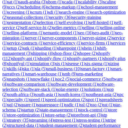
(
1
)
sat
(
1
)
saudi-arabia
(
3
)
sbom
(
1
)
scada
(
1
)
scalability
(
3
)
scaling
(
9
)
sccs
(
2
)
scheduling
(
6
)
schema-markup
(
1
)
school-management
(
1
)
screening
(
1
)
scrum
(
1
)
sdi
(
1
)
search-engine
(
1
)
search-optimization
(
2
)
seasonal-collections
(
1
)
security
(
36
)
security-training
(
1
)
segmentation
(
2
)
selection
(
1
)
self-evolving
(
1
)
self-hosted
(
1
)
self-
service
(
2
)
self-service-bi
(
2
)
seller-metrics
(
1
)
selling
(
1
)
selling-online
(
1
)
selling-platforms
(
1
)
semantic-model
(
1
)
seo
(
16
)
seo-audit
(
1
)
seo-
migration
(
1
)
server
(
1
)
server-components
(
1
)
server-sizing
(
2
)
service
(
1
)
service-contracts
(
1
)
service-efficiency
(
1
)
service-firms
(
1
)
services
(
1
)
setup
(
2
)
sgk
(
1
)
sharding
(
1
)
sharepoint
(
1
)
shein
(
1
)
shift-
management
(
3
)
shipping
(
4
)
shop-floor
(
2
)
shopee
(
2
)
shopify
(
112
)
shopify-api
(
1
)
shopify-flow
(
1
)
shopify-partners
(
1
)
shopify-plus
(
8
)
shopifyql
(
1
)
simulation
(
3
)
sis
(
1
)
sisense
(
1
)
six-sigma
(
1
)
sizing
(
1
)
skills
(
4
)
sku
(
1
)
sla
(
5
)
small-business
(
10
)
smart-factory
(
1
)
smart-
narratives
(
1
)
smart-warehouse
(
1
)
smb
(
9
)
sms-marketing
(
5
)
snapshots
(
1
)
snowflake
(
1
)
soc2
(
5
)
social-commerce
(
5
)
software
(
4
)
software-comparison
(
1
)
software-development
(
1
)
software-
selection
(
2
)
software-stack
(
1
)
solar-energy
(
1
)
solutions
(
1
)
sop
(
2
)
south-africa
(
3
)
south-asia
(
1
)
south-korea
(
1
)
southeast-asia
(
2
)
spc
(
1
)
specialty
(
1
)
speed
(
1
)
speed-optimization
(
2
)
spot
(
1
)
spreadsheets
(
1
)
sql
(
2
)
square
(
1
)
squarespace
(
1
)
ssdlc
(
1
)
ssl
(
2
)
sso
(
2
)
sst
(
1
)
star-
schema
(
2
)
startup
(
2
)
state-management
(
1
)
stock-control
(
1
)
store
(
1
)
store-optimization
(
1
)
store-setup
(
2
)
storefront-api
(
3
)
stp
(
1
)
strategy
(
35
)
streaming
(
4
)
stress-test
(
1
)
stress-testing
(
1
)
stripe
(
2
)
structured-data
(
1
)
student-management
(
2
)
student-performance