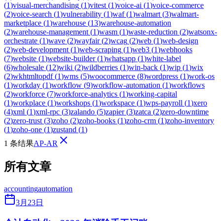
(
1
)
visual-merchandising
(
1
)
vitest
(
1
)
voice-ai
(
1
)
voice-commerce
(
2
)
voice-search
(
1
)
vulnerability
(
1
)
waf
(
1
)
walmart
(
3
)
walmart-
marketplace
(
1
)
warehouse
(
13
)
warehouse-automation
(
2
)
warehouse-management
(
1
)
wasm
(
1
)
waste-reduction
(
2
)
watsonx-
orchestrate
(
1
)
wave
(
2
)
wayfair
(
2
)
wcag
(
2
)
web
(
1
)
web-design
(
2
)
web-development
(
1
)
web-scraping
(
1
)
web3
(
1
)
webhooks
(
7
)
website
(
1
)
website-builder
(
1
)
whatsapp
(
1
)
white-label
(
6
)
wholesale
(
12
)
wiki
(
2
)
wildberries
(
1
)
win-back
(
1
)
wip
(
1
)
wix
(
2
)
wkhtmltopdf
(
1
)
wms
(
5
)
woocommerce
(
8
)
wordpress
(
1
)
work-os
(
1
)
workday
(
1
)
workflow
(
9
)
workflow-automation
(
1
)
workflows
(
2
)
workforce
(
7
)
workforce-analytics
(
1
)
working-capital
(
1
)
workplace
(
1
)
workshops
(
1
)
workspace
(
1
)
wps-payroll
(
1
)
xero
(
4
)
xml
(
1
)
xml-rpc
(
3
)
zalando
(
5
)
zapier
(
3
)
zatca
(
2
)
zero-downtime
(
2
)
zero-trust
(
3
)
zoho
(
2
)
zoho-books
(
1
)
zoho-crm
(
1
)
zoho-inventory
(
1
)
zoho-one
(
1
)
zustand
(
1
)
1 条结果
AP-AR
所有文章
accounting
automation
3月23日