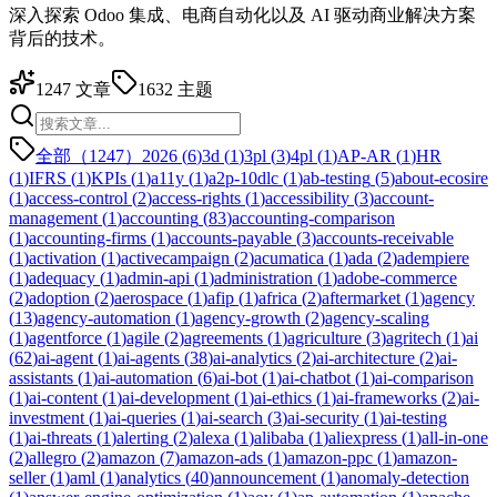
深入探索 Odoo 集成、电商自动化以及 AI 驱动商业解决方案
背后的技术。
1247
文章
1632
主题
全部（1247）
2026
(
6
)
3d
(
1
)
3pl
(
3
)
4pl
(
1
)
AP-AR
(
1
)
HR
(
1
)
IFRS
(
1
)
KPIs
(
1
)
a11y
(
1
)
a2p-10dlc
(
1
)
ab-testing
(
5
)
about-ecosire
(
1
)
access-control
(
2
)
access-rights
(
1
)
accessibility
(
3
)
account-
management
(
1
)
accounting
(
83
)
accounting-comparison
(
1
)
accounting-firms
(
1
)
accounts-payable
(
3
)
accounts-receivable
(
1
)
activation
(
1
)
activecampaign
(
2
)
acumatica
(
1
)
ada
(
2
)
adempiere
(
1
)
adequacy
(
1
)
admin-api
(
1
)
administration
(
1
)
adobe-commerce
(
2
)
adoption
(
2
)
aerospace
(
1
)
afip
(
1
)
africa
(
2
)
aftermarket
(
1
)
agency
(
13
)
agency-automation
(
1
)
agency-growth
(
2
)
agency-scaling
(
1
)
agentforce
(
1
)
agile
(
2
)
agreements
(
1
)
agriculture
(
3
)
agritech
(
1
)
ai
(
62
)
ai-agent
(
1
)
ai-agents
(
38
)
ai-analytics
(
2
)
ai-architecture
(
2
)
ai-
assistants
(
1
)
ai-automation
(
6
)
ai-bot
(
1
)
ai-chatbot
(
1
)
ai-comparison
(
1
)
ai-content
(
1
)
ai-development
(
1
)
ai-ethics
(
1
)
ai-frameworks
(
2
)
ai-
investment
(
1
)
ai-queries
(
1
)
ai-search
(
3
)
ai-security
(
1
)
ai-testing
(
1
)
ai-threats
(
1
)
alerting
(
2
)
alexa
(
1
)
alibaba
(
1
)
aliexpress
(
1
)
all-in-one
(
2
)
allegro
(
2
)
amazon
(
7
)
amazon-ads
(
1
)
amazon-ppc
(
1
)
amazon-
seller
(
1
)
aml
(
1
)
analytics
(
40
)
announcement
(
1
)
anomaly-detection