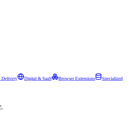
 Delivery
Digital & SaaS
Browser Extensions
Specialized
配。