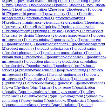
(
2
)
plex
(
1
)
plex-smart-manufacturing
(
1
)
plm
(
2
)
plumbing
(
1
)
pm2
(
1
)
pms
(
1
)
pnpm
(
1
)
point-of-sale
(
3
)
poland
(
3
)
polaris
(
1
)
pos
(
9
)
post-
brexit
(
1
)
post-implementation
(
2
)
postgres
(
2
)
postgresql
(
10
)
power-
bi
(
79
)
power-bi-premium
(
1
)
power-query
(
1
)
ppc
(
1
)
practice-
management
(
2
)
precious-metals
(
1
)
predictive-analytics
(
4
)
predictive-maintenance
(
2
)
premium
(
2
)
preparation
(
1
)
prestashop
(
1
)
preventive
(
1
)
pricelists
(
1
)
pricing
(
19
)
pricing-optimization
(
1
)
pricing-strategy
(
3
)
printing
(
1
)
prisma
(
1
)
privacy
(
12
)
privacy-act
(
1
)
privacy-by-design
(
1
)
process
(
2
)
process-improvement
(
1
)
process-
management
(
1
)
process-mining
(
1
)
process-safety
(
1
)
procurement
(
11
)
product-costing
(
1
)
product-descriptions
(
1
)
product-management
(
2
)
product-mapping
(
1
)
product-optimization
(
1
)
product-pages
(
1
)
product-photography
(
1
)
product-recommendations
(
1
)
product-
visualization
(
1
)
production
(
7
)
production-dashboards
(
1
)
production-
management
(
1
)
production-planning
(
2
)
production-scheduling
(
1
)
productivity
(
9
)
productization
(
1
)
products
(
1
)
professional-
services
(
4
)
program-management
(
1
)
project-accounting
(
2
)
project-
management
(
19
)
prometheus
(
1
)
prompt-engineering
(
1
)
property-
management
(
5
)
proprietary
(
1
)
provincial-tax
(
1
)
public-sector
(
1
)
publishing
(
1
)
punchout-catalog
(
1
)
purchase
(
3
)
push-notifications
(
1
)
pwa
(
1
)
python
(
5
)
qa
(
1
)
qatar
(
1
)
qlik-sense
(
1
)
qualification
(
1
)
quality
(
3
)
quality-analytics
(
1
)
quality-assurance
(
1
)
quality-
compliance
(
1
)
quality-control
(
2
)
quality-management
(
2
)
quantum-
computing
(
1
)
query-tuning
(
1
)
quickbooks
(
8
)
quickstart
(
1
)
quotation
(
1
)
quotation-templates
(
1
)
qweb
(
3
)
rag
(
1
)
rakuten
(
1
)
ranking