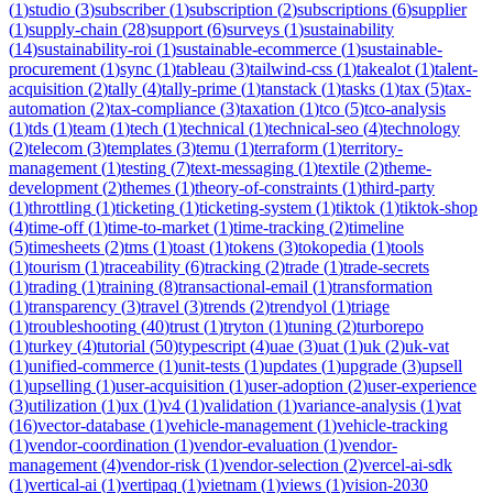
(
1
)
studio
(
3
)
subscriber
(
1
)
subscription
(
2
)
subscriptions
(
6
)
supplier
(
1
)
supply-chain
(
28
)
support
(
6
)
surveys
(
1
)
sustainability
(
14
)
sustainability-roi
(
1
)
sustainable-ecommerce
(
1
)
sustainable-
procurement
(
1
)
sync
(
1
)
tableau
(
3
)
tailwind-css
(
1
)
takealot
(
1
)
talent-
acquisition
(
2
)
tally
(
4
)
tally-prime
(
1
)
tanstack
(
1
)
tasks
(
1
)
tax
(
5
)
tax-
automation
(
2
)
tax-compliance
(
3
)
taxation
(
1
)
tco
(
5
)
tco-analysis
(
1
)
tds
(
1
)
team
(
1
)
tech
(
1
)
technical
(
1
)
technical-seo
(
4
)
technology
(
2
)
telecom
(
3
)
templates
(
3
)
temu
(
1
)
terraform
(
1
)
territory-
management
(
1
)
testing
(
7
)
text-messaging
(
1
)
textile
(
2
)
theme-
development
(
2
)
themes
(
1
)
theory-of-constraints
(
1
)
third-party
(
1
)
throttling
(
1
)
ticketing
(
1
)
ticketing-system
(
1
)
tiktok
(
1
)
tiktok-shop
(
4
)
time-off
(
1
)
time-to-market
(
1
)
time-tracking
(
2
)
timeline
(
5
)
timesheets
(
2
)
tms
(
1
)
toast
(
1
)
tokens
(
3
)
tokopedia
(
1
)
tools
(
1
)
tourism
(
1
)
traceability
(
6
)
tracking
(
2
)
trade
(
1
)
trade-secrets
(
1
)
trading
(
1
)
training
(
8
)
transactional-email
(
1
)
transformation
(
1
)
transparency
(
3
)
travel
(
3
)
trends
(
2
)
trendyol
(
1
)
triage
(
1
)
troubleshooting
(
40
)
trust
(
1
)
tryton
(
1
)
tuning
(
2
)
turborepo
(
1
)
turkey
(
4
)
tutorial
(
50
)
typescript
(
4
)
uae
(
3
)
uat
(
1
)
uk
(
2
)
uk-vat
(
1
)
unified-commerce
(
1
)
unit-tests
(
1
)
updates
(
1
)
upgrade
(
3
)
upsell
(
1
)
upselling
(
1
)
user-acquisition
(
1
)
user-adoption
(
2
)
user-experience
(
3
)
utilization
(
1
)
ux
(
1
)
v4
(
1
)
validation
(
1
)
variance-analysis
(
1
)
vat
(
16
)
vector-database
(
1
)
vehicle-management
(
1
)
vehicle-tracking
(
1
)
vendor-coordination
(
1
)
vendor-evaluation
(
1
)
vendor-
management
(
4
)
vendor-risk
(
1
)
vendor-selection
(
2
)
vercel-ai-sdk
(
1
)
vertical-ai
(
1
)
vertipaq
(
1
)
vietnam
(
1
)
views
(
1
)
vision-2030