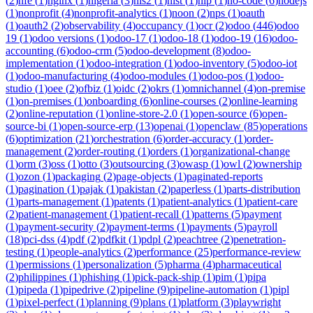
(
2
)
nfe
(
1
)
nginx
(
1
)
nigeria
(
3
)
nis2
(
1
)
nist
(
1
)
nlp
(
1
)
no-code
(
6
)
nodejs
(
1
)
nonprofit
(
4
)
nonprofit-analytics
(
1
)
noon
(
2
)
nps
(
1
)
oauth
(
1
)
oauth2
(
2
)
observability
(
4
)
occupancy
(
1
)
ocr
(
2
)
odoo
(
446
)
odoo
19
(
1
)
odoo versions
(
1
)
odoo-17
(
1
)
odoo-18
(
1
)
odoo-19
(
16
)
odoo-
accounting
(
6
)
odoo-crm
(
5
)
odoo-development
(
8
)
odoo-
implementation
(
1
)
odoo-integration
(
1
)
odoo-inventory
(
5
)
odoo-iot
(
1
)
odoo-manufacturing
(
4
)
odoo-modules
(
1
)
odoo-pos
(
1
)
odoo-
studio
(
1
)
oee
(
2
)
ofbiz
(
1
)
oidc
(
2
)
okrs
(
1
)
omnichannel
(
4
)
on-premise
(
1
)
on-premises
(
1
)
onboarding
(
6
)
online-courses
(
2
)
online-learning
(
2
)
online-reputation
(
1
)
online-store-2.0
(
1
)
open-source
(
6
)
open-
source-bi
(
1
)
open-source-erp
(
13
)
openai
(
1
)
openclaw
(
85
)
operations
(
6
)
optimization
(
21
)
orchestration
(
6
)
order-accuracy
(
1
)
order-
management
(
2
)
order-routing
(
1
)
orders
(
1
)
organizational-change
(
1
)
orm
(
3
)
oss
(
1
)
otto
(
3
)
outsourcing
(
3
)
owasp
(
1
)
owl
(
2
)
ownership
(
1
)
ozon
(
1
)
packaging
(
2
)
page-objects
(
1
)
paginated-reports
(
1
)
pagination
(
1
)
pajak
(
1
)
pakistan
(
2
)
paperless
(
1
)
parts-distribution
(
1
)
parts-management
(
1
)
patents
(
1
)
patient-analytics
(
1
)
patient-care
(
2
)
patient-management
(
1
)
patient-recall
(
1
)
patterns
(
5
)
payment
(
1
)
payment-security
(
2
)
payment-terms
(
1
)
payments
(
5
)
payroll
(
18
)
pci-dss
(
4
)
pdf
(
2
)
pdfkit
(
1
)
pdpl
(
2
)
peachtree
(
2
)
penetration-
testing
(
1
)
people-analytics
(
2
)
performance
(
25
)
performance-review
(
1
)
permissions
(
1
)
personalization
(
5
)
pharma
(
4
)
pharmaceutical
(
2
)
philippines
(
1
)
phishing
(
1
)
pick-pack-ship
(
1
)
pim
(
1
)
pipa
(
1
)
pipeda
(
1
)
pipedrive
(
2
)
pipeline
(
9
)
pipeline-automation
(
1
)
pipl
(
1
)
pixel-perfect
(
1
)
planning
(
9
)
plans
(
1
)
platform
(
3
)
playwright