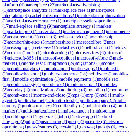
platform
(
4
)
marketplace
(
22
)
marketplace-advertising
(
1
)
marketplace-analytics
(
1
)
marketplace-fees
(
1
)
marketplace-
integration
(
9
)
marketplace-operations
(
1
)
marketplace-optimization
(
1
)
marketplace-performance
(
1
)
marketplace-seller-operations
(
17
)
marketplace-selling
(
9
)
marketplace-strategy
(
1
)
markets
(
1
)
markets-pro
(
1
)
master-data
(
1
)
matter-management
(
1
)
mcommerce
(
2
)
measurement
(
1
)
media
(
3
)
medical-device
(
1
)
membership
(
2
)
membership-sites
(
3
)
memberships
(
1
)
mercadolibre
(
2
)
mes
(
2
)
messaging
(
1
)
metabase
(
1
)
metasfresh
(
1
)
method-crm
(
1
)
metrics
(
2
)
mexico
(
1
)
mfa
(
1
)
microlearning
(
1
)
microservices
(
6
)
microsoft
(
4
)
microsoft-365
(
1
)
microsoft-copilot
(
1
)
microsoft-fabric
(
3
)
mid-
market
(
3
)
middle-east
(
3
)
migration
(
29
)
migrations
(
1
)
mobile
(
1
)
mobile-analytics
(
1
)
mobile-app
(
1
)
mobile-apps
(
1
)
mobile-bi
(
1
)
mobile-checkout
(
1
)
mobile-commerce
(
14
)
mobile-cro
(
1
)
mobile-
first
(
1
)
mobile-optimization
(
1
)
mobile-payments
(
1
)
mobile-seo
(
1
)
mobile-strategy
(
1
)
mobile-ux
(
1
)
modernization
(
1
)
modules
(
2
)
monday
(
3
)
monetization
(
2
)
monitoring
(
8
)
monolith
(
1
)
monorepo
(
2
)
month-end
(
1
)
month-end-close
(
2
)
mps
(
1
)
mrp
(
6
)
mtd
(
1
)
multi-
agent
(
5
)
multi-channel
(
13
)
multi-cloud
(
1
)
multi-company
(
3
)
multi-
country
(
2
)
multi-currency
(
6
)
multi-entity
(
2
)
multi-location
(
4
)
multi-
market
(
1
)
multi-marketplace
(
1
)
multi-tenancy
(
1
)
multi-tenant
(
4
)
multilingual
(
1
)
myinvois
(
1
)
n8n
(
1
)
native-app
(
1
)
natural-
language
(
2
)
ndpr
(
1
)
nearshoring
(
1
)
nestjs
(
5
)
netsuite
(
5
)
network-
operations
(
1
)
new-features
(
3
)
next-intl
(
1
)
next-js
(
1
)
nextjs
(
4
)
nexus