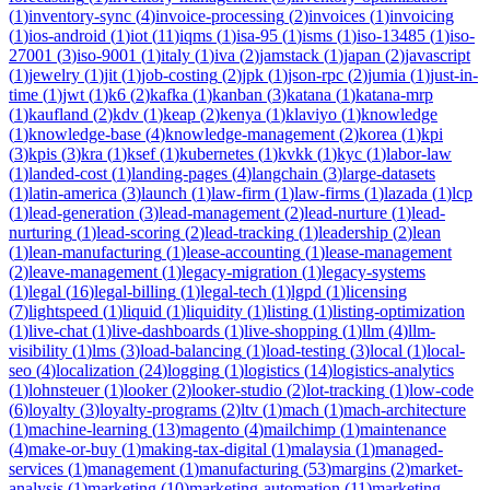
(
1
)
inventory-sync
(
4
)
invoice-processing
(
2
)
invoices
(
1
)
invoicing
(
1
)
ios-android
(
1
)
iot
(
11
)
iqms
(
1
)
isa-95
(
1
)
isms
(
1
)
iso-13485
(
1
)
iso-
27001
(
3
)
iso-9001
(
1
)
italy
(
1
)
iva
(
2
)
jamstack
(
1
)
japan
(
2
)
javascript
(
1
)
jewelry
(
1
)
jit
(
1
)
job-costing
(
2
)
jpk
(
1
)
json-rpc
(
2
)
jumia
(
1
)
just-in-
time
(
1
)
jwt
(
1
)
k6
(
2
)
kafka
(
1
)
kanban
(
3
)
katana
(
1
)
katana-mrp
(
1
)
kaufland
(
2
)
kdv
(
1
)
keap
(
2
)
kenya
(
1
)
klaviyo
(
1
)
knowledge
(
1
)
knowledge-base
(
4
)
knowledge-management
(
2
)
korea
(
1
)
kpi
(
3
)
kpis
(
3
)
kra
(
1
)
ksef
(
1
)
kubernetes
(
1
)
kvkk
(
1
)
kyc
(
1
)
labor-law
(
1
)
landed-cost
(
1
)
landing-pages
(
4
)
langchain
(
3
)
large-datasets
(
1
)
latin-america
(
3
)
launch
(
1
)
law-firm
(
1
)
law-firms
(
1
)
lazada
(
1
)
lcp
(
1
)
lead-generation
(
3
)
lead-management
(
2
)
lead-nurture
(
1
)
lead-
nurturing
(
1
)
lead-scoring
(
2
)
lead-tracking
(
1
)
leadership
(
2
)
lean
(
1
)
lean-manufacturing
(
1
)
lease-accounting
(
1
)
lease-management
(
2
)
leave-management
(
1
)
legacy-migration
(
1
)
legacy-systems
(
1
)
legal
(
16
)
legal-billing
(
1
)
legal-tech
(
1
)
lgpd
(
1
)
licensing
(
7
)
lightspeed
(
1
)
liquid
(
1
)
liquidity
(
1
)
listing
(
1
)
listing-optimization
(
1
)
live-chat
(
1
)
live-dashboards
(
1
)
live-shopping
(
1
)
llm
(
4
)
llm-
visibility
(
1
)
lms
(
3
)
load-balancing
(
1
)
load-testing
(
3
)
local
(
1
)
local-
seo
(
4
)
localization
(
24
)
logging
(
1
)
logistics
(
14
)
logistics-analytics
(
1
)
lohnsteuer
(
1
)
looker
(
2
)
looker-studio
(
2
)
lot-tracking
(
1
)
low-code
(
6
)
loyalty
(
3
)
loyalty-programs
(
2
)
ltv
(
1
)
mach
(
1
)
mach-architecture
(
1
)
machine-learning
(
13
)
magento
(
4
)
mailchimp
(
1
)
maintenance
(
4
)
make-or-buy
(
1
)
making-tax-digital
(
1
)
malaysia
(
1
)
managed-
services
(
1
)
management
(
1
)
manufacturing
(
53
)
margins
(
2
)
market-
analysis
(
1
)
marketing
(
10
)
marketing-automation
(
11
)
marketing-