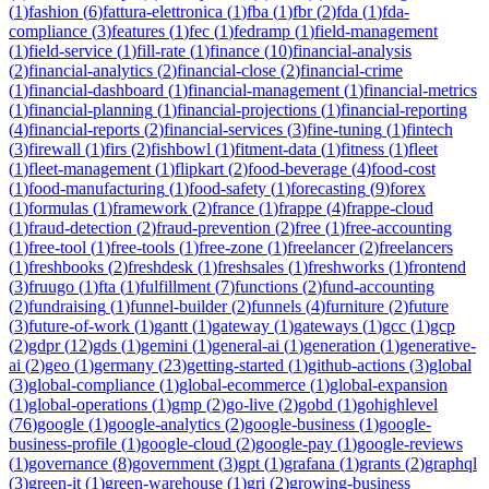
(
1
)
fashion
(
6
)
fattura-elettronica
(
1
)
fba
(
1
)
fbr
(
2
)
fda
(
1
)
fda-
compliance
(
3
)
features
(
1
)
fec
(
1
)
fedramp
(
1
)
field-management
(
1
)
field-service
(
1
)
fill-rate
(
1
)
finance
(
10
)
financial-analysis
(
2
)
financial-analytics
(
2
)
financial-close
(
2
)
financial-crime
(
1
)
financial-dashboard
(
1
)
financial-management
(
1
)
financial-metrics
(
1
)
financial-planning
(
1
)
financial-projections
(
1
)
financial-reporting
(
4
)
financial-reports
(
2
)
financial-services
(
3
)
fine-tuning
(
1
)
fintech
(
3
)
firewall
(
1
)
firs
(
2
)
fishbowl
(
1
)
fitment-data
(
1
)
fitness
(
1
)
fleet
(
1
)
fleet-management
(
1
)
flipkart
(
2
)
food-beverage
(
4
)
food-cost
(
1
)
food-manufacturing
(
1
)
food-safety
(
1
)
forecasting
(
9
)
forex
(
1
)
formulas
(
1
)
framework
(
2
)
france
(
1
)
frappe
(
4
)
frappe-cloud
(
1
)
fraud-detection
(
2
)
fraud-prevention
(
2
)
free
(
1
)
free-accounting
(
1
)
free-tool
(
1
)
free-tools
(
1
)
free-zone
(
1
)
freelancer
(
2
)
freelancers
(
1
)
freshbooks
(
2
)
freshdesk
(
1
)
freshsales
(
1
)
freshworks
(
1
)
frontend
(
3
)
fruugo
(
1
)
fta
(
1
)
fulfillment
(
7
)
functions
(
2
)
fund-accounting
(
2
)
fundraising
(
1
)
funnel-builder
(
2
)
funnels
(
4
)
furniture
(
2
)
future
(
3
)
future-of-work
(
1
)
gantt
(
1
)
gateway
(
1
)
gateways
(
1
)
gcc
(
1
)
gcp
(
2
)
gdpr
(
12
)
gds
(
1
)
gemini
(
1
)
general-ai
(
1
)
generation
(
1
)
generative-
ai
(
2
)
geo
(
1
)
germany
(
23
)
getting-started
(
1
)
github-actions
(
3
)
global
(
3
)
global-compliance
(
1
)
global-ecommerce
(
1
)
global-expansion
(
1
)
global-operations
(
1
)
gmp
(
2
)
go-live
(
2
)
gobd
(
1
)
gohighlevel
(
76
)
google
(
1
)
google-analytics
(
2
)
google-business
(
1
)
google-
business-profile
(
1
)
google-cloud
(
2
)
google-pay
(
1
)
google-reviews
(
1
)
governance
(
8
)
government
(
3
)
gpt
(
1
)
grafana
(
1
)
grants
(
2
)
graphql
(
3
)
green-it
(
1
)
green-warehouse
(
1
)
gri
(
2
)
growing-business