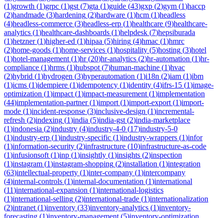
(
1
)
growth
(
1
)
grpc
(
1
)
gst
(
7
)
gta
(
1
)
guide
(
43
)
gxp
(
2
)
gym
(
1
)
haccp
(
2
)
handmade
(
3
)
hardening
(
2
)
hardware
(
1
)
hcm
(
1
)
headless
(
4
)
headless-commerce
(
3
)
headless-erp
(
1
)
healthcare
(
9
)
healthcare-
analytics
(
1
)
healthcare-dashboards
(
1
)
helpdesk
(
7
)
hepsiburada
(
1
)
hetzner
(
1
)
higher-ed
(
1
)
hipaa
(
5
)
hiring
(
4
)
hmac
(
1
)
hmrc
(
2
)
home-goods
(
1
)
home-services
(
1
)
hospitality
(
5
)
hosting
(
3
)
hotel
(
1
)
hotel-management
(
1
)
hr
(
20
)
hr-analytics
(
2
)
hr-automation
(
1
)
hr-
compliance
(
1
)
hrms
(
1
)
hubspot
(
7
)
human-machine
(
1
)
hvac
(
2
)
hybrid
(
1
)
hydrogen
(
3
)
hyperautomation
(
1
)
i18n
(
2
)
iam
(
1
)
ibm
(
1
)
icms
(
1
)
idempiere
(
1
)
idempotency
(
1
)
identity
(
4
)
ifrs-15
(
1
)
image-
optimization
(
1
)
impact
(
1
)
impact-measurement
(
1
)
implementation
(
44
)
implementation-partner
(
1
)
import
(
1
)
import-export
(
1
)
import-
mode
(
1
)
incident-response
(
3
)
inclusive-design
(
1
)
incremental-
refresh
(
2
)
indexing
(
1
)
india
(
5
)
india-gst
(
2
)
india-marketplace
(
1
)
indonesia
(
2
)
industry
(
4
)
industry-4-0
(
17
)
industry-5-0
(
1
)
industry-erp
(
1
)
industry-specific
(
1
)
industry-wrappers
(
1
)
infor
(
1
)
information-security
(
2
)
infrastructure
(
10
)
infrastructure-as-code
(
1
)
infusionsoft
(
1
)
inp
(
1
)
insightly
(
1
)
insights
(
2
)
inspection
(
1
)
instagram
(
1
)
instagram-shopping
(
2
)
installation
(
1
)
integration
(
63
)
intellectual-property
(
1
)
inter-company
(
1
)
intercompany
(
4
)
internal-controls
(
1
)
internal-documentation
(
1
)
international
(
11
)
international-expansion
(
1
)
international-logistics
(
1
)
international-selling
(
2
)
international-trade
(
1
)
internationalization
(
2
)
intranet
(
1
)
inventory
(
33
)
inventory-analytics
(
1
)
inventory-
forecasting
(
1
)
inventory-management
(
5
)
inventory-optimization