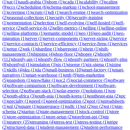
(
1
)
sat
(
1
)
saudi-arabia
(
3
)
sbom
(
1
)
scada
(
1
)
scalability
(
3
)
scaling
(
9
)
sccs
(
2
)
scheduling
(
6
)
schema-markup
(
1
)
school-management
(
1
)
screening
(
1
)
scrum
(
1
)
sdi
(
1
)
search-engine
(
1
)
search-optimization
(
2
)
seasonal-collections
(
1
)
security
(
36
)
security-training
(
1
)
segmentation
(
2
)
selection
(
1
)
self-evolving
(
1
)
self-hosted
(
1
)
self-
service
(
2
)
self-service-bi
(
2
)
seller-metrics
(
1
)
selling
(
1
)
selling-online
(
1
)
selling-platforms
(
1
)
semantic-model
(
1
)
seo
(
16
)
seo-audit
(
1
)
seo-
migration
(
1
)
server
(
1
)
server-components
(
1
)
server-sizing
(
2
)
service
(
1
)
service-contracts
(
1
)
service-efficiency
(
1
)
service-firms
(
1
)
services
(
1
)
setup
(
2
)
sgk
(
1
)
sharding
(
1
)
sharepoint
(
1
)
shein
(
1
)
shift-
management
(
3
)
shipping
(
4
)
shop-floor
(
2
)
shopee
(
2
)
shopify
(
112
)
shopify-api
(
1
)
shopify-flow
(
1
)
shopify-partners
(
1
)
shopify-plus
(
8
)
shopifyql
(
1
)
simulation
(
3
)
sis
(
1
)
sisense
(
1
)
six-sigma
(
1
)
sizing
(
1
)
skills
(
4
)
sku
(
1
)
sla
(
5
)
small-business
(
10
)
smart-factory
(
1
)
smart-
narratives
(
1
)
smart-warehouse
(
1
)
smb
(
9
)
sms-marketing
(
5
)
snapshots
(
1
)
snowflake
(
1
)
soc2
(
5
)
social-commerce
(
5
)
software
(
4
)
software-comparison
(
1
)
software-development
(
1
)
software-
selection
(
2
)
software-stack
(
1
)
solar-energy
(
1
)
solutions
(
1
)
sop
(
2
)
south-africa
(
3
)
south-asia
(
1
)
south-korea
(
1
)
southeast-asia
(
2
)
spc
(
1
)
specialty
(
1
)
speed
(
1
)
speed-optimization
(
2
)
spot
(
1
)
spreadsheets
(
1
)
sql
(
2
)
square
(
1
)
squarespace
(
1
)
ssdlc
(
1
)
ssl
(
2
)
sso
(
2
)
sst
(
1
)
star-
schema
(
2
)
startup
(
2
)
state-management
(
1
)
stock-control
(
1
)
store
(
1
)
store-optimization
(
1
)
store-setup
(
2
)
storefront-api
(
3
)
stp
(
1
)
strategy
(
35
)
streaming
(
4
)
stress-test
(
1
)
stress-testing
(
1
)
stripe
(
2
)
structured-data
(
1
)
student-management
(
2
)
student-performance