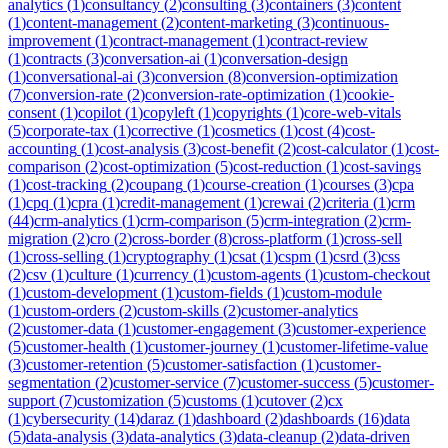
analytics
(
1
)
consultancy
(
2
)
consulting
(
3
)
containers
(
3
)
content
(
1
)
content-management
(
2
)
content-marketing
(
3
)
continuous-
improvement
(
1
)
contract-management
(
1
)
contract-review
(
1
)
contracts
(
3
)
conversation-ai
(
1
)
conversation-design
(
1
)
conversational-ai
(
3
)
conversion
(
8
)
conversion-optimization
(
7
)
conversion-rate
(
2
)
conversion-rate-optimization
(
1
)
cookie-
consent
(
1
)
copilot
(
1
)
copyleft
(
1
)
copyrights
(
1
)
core-web-vitals
(
5
)
corporate-tax
(
1
)
corrective
(
1
)
cosmetics
(
1
)
cost
(
4
)
cost-
accounting
(
1
)
cost-analysis
(
3
)
cost-benefit
(
2
)
cost-calculator
(
1
)
cost-
comparison
(
2
)
cost-optimization
(
5
)
cost-reduction
(
1
)
cost-savings
(
1
)
cost-tracking
(
2
)
coupang
(
1
)
course-creation
(
1
)
courses
(
3
)
cpa
(
1
)
cpq
(
1
)
cpra
(
1
)
credit-management
(
1
)
crewai
(
2
)
criteria
(
1
)
crm
(
44
)
crm-analytics
(
1
)
crm-comparison
(
5
)
crm-integration
(
2
)
crm-
migration
(
2
)
cro
(
2
)
cross-border
(
8
)
cross-platform
(
1
)
cross-sell
(
1
)
cross-selling
(
1
)
cryptography
(
1
)
csat
(
1
)
cspm
(
1
)
csrd
(
3
)
css
(
2
)
csv
(
1
)
culture
(
1
)
currency
(
1
)
custom-agents
(
1
)
custom-checkout
(
1
)
custom-development
(
1
)
custom-fields
(
1
)
custom-module
(
1
)
custom-orders
(
2
)
custom-skills
(
2
)
customer-analytics
(
2
)
customer-data
(
1
)
customer-engagement
(
3
)
customer-experience
(
5
)
customer-health
(
1
)
customer-journey
(
1
)
customer-lifetime-value
(
3
)
customer-retention
(
5
)
customer-satisfaction
(
1
)
customer-
segmentation
(
2
)
customer-service
(
7
)
customer-success
(
5
)
customer-
support
(
7
)
customization
(
5
)
customs
(
1
)
cutover
(
2
)
cx
(
1
)
cybersecurity
(
14
)
daraz
(
1
)
dashboard
(
2
)
dashboards
(
16
)
data
(
5
)
data-analysis
(
3
)
data-analytics
(
3
)
data-cleanup
(
2
)
data-driven