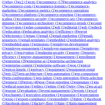
(
1
)
ebay
(
3
)
ec2
(
1
)
ecm
(
1
)
ecommerce
(
178
)
ecommerce-analytics
(
3
)
ecommerce-costs
(
1
)
ecommerce-logistics
(
1
)
ecommerce-
marketing
(
2
)
ecommerce-metrics
(
2
)
ecommerce-operations
(
2
)
ecommerce-platform
(
2
)
ecommerce-reporting
(
1
)
ecommerce-
scaling
(
1
)
ecommerce-security
(
1
)
ecommerce-seo
(
3
)
ecommerce-
shipping
(
1
)
ecommerce-technology
(
1
)
ecommerce-trends
(
1
)
ecosire
(
7
)
ecosystem
(
1
)
edge-computing
(
2
)
edi
(
1
)
editorial
(
1
)
edr
(
1
)
edtech
(
1
)
education
(
4
)
education-analytics
(
1
)
efficiency
(
8
)
egypt
(
2
)
electronics
(
1
)
emag
(
1
)
email
(
2
)
email-marketing
(
10
)
email-
sequences
(
1
)
email-templates
(
1
)
embedded
(
2
)
embedded-analytics
(
5
)
embedded-apps
(
1
)
emissions
(
1
)
employee-development
(
1
)
employee-engagement
(
1
)
employee-management
(
3
)
employee-
privacy
(
1
)
encryption
(
1
)
endpoint-security
(
1
)
energy
(
3
)
energy-
efficiency
(
1
)
energy-management
(
1
)
engagement
(
1
)
enrollment
(
2
)
enterprise
(
39
)
enterprise-ai
(
2
)
enterprise-architecture
(
1
)
enterprise-content
(
1
)
enterprise-software
(
1
)
eoq
(
1
)
epicor
(
2
)
epicor-kinetic
(
1
)
eprivacy
(
1
)
equipment
(
2
)
equipment-rental
(
2
)
erp
(
225
)
erp-architecture
(
1
)
erp-automation
(
1
)
erp-comparison
(
9
)
erp-configuration
(
1
)
erp-failure
(
1
)
erp-integration
(
8
)
erp-selection
(
2
)
erpnext
(
18
)
errors
(
40
)
esg
(
5
)
esg-reporting
(
2
)
esignature
(
1
)
eta
(
2
)
ethical-sourcing
(
1
)
ethics
(
1
)
etims
(
1
)
etl
(
5
)
etsy
(
3
)
eu
(
2
)
eu-ai-act
(
1
)
europe
(
2
)
evaluation
(
3
)
event-management
(
2
)
events
(
1
)
excel
(
3
)
exchanges
(
1
)
executive-reporting
(
1
)
expansion
(
1
)
expectations
(
1
)
expo
(
1
)
export-compliance
(
1
)
extensibility
(
2
)
fabric
(
1
)
facebook
(
1
)
facebook-shops
(
1
)
factory-floor
(
1
)
faire
(
1
)
farm-management