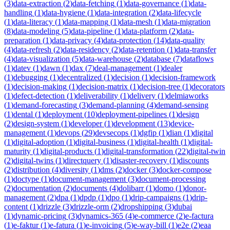
(
3
)
data-extraction
(
2
)
data-fetching
(
1
)
data-governance
(
1
)
data-
handling
(
1
)
data-hygiene
(
1
)
data-integration
(
2
)
data-lifecycle
(
1
)
data-literacy
(
1
)
data-mapping
(
1
)
data-mesh
(
1
)
data-migration
(
8
)
data-modeling
(
5
)
data-pipeline
(
1
)
data-platform
(
2
)
data-
preparation
(
1
)
data-privacy
(
4
)
data-protection
(
14
)
data-quality
(
4
)
data-refresh
(
2
)
data-residency
(
2
)
data-retention
(
1
)
data-transfer
(
4
)
data-visualization
(
5
)
data-warehouse
(
2
)
database
(
7
)
dataflows
(
1
)
datev
(
1
)
dawn
(
1
)
dax
(
7
)
deal-management
(
1
)
dealer
(
1
)
debugging
(
1
)
decentralized
(
1
)
decision
(
1
)
decision-framework
(
1
)
decision-making
(
1
)
decision-matrix
(
1
)
decision-tree
(
1
)
decorators
(
1
)
defect-detection
(
1
)
deliverability
(
1
)
delivery
(
1
)
delmiaworks
(
1
)
demand-forecasting
(
3
)
demand-planning
(
4
)
demand-sensing
(
1
)
dental
(
1
)
deployment
(
10
)
deployment-pipelines
(
1
)
design
(
2
)
design-system
(
1
)
developer
(
1
)
development
(
13
)
device-
management
(
1
)
devops
(
29
)
devsecops
(
1
)
dgfip
(
1
)
dian
(
1
)
digital
(
1
)
digital-adoption
(
1
)
digital-business
(
1
)
digital-health
(
1
)
digital-
maturity
(
1
)
digital-products
(
1
)
digital-transformation
(
22
)
digital-twin
(
2
)
digital-twins
(
1
)
directquery
(
1
)
disaster-recovery
(
1
)
discounts
(
2
)
distribution
(
4
)
diversity
(
1
)
dms
(
2
)
docker
(
3
)
docker-compose
(
1
)
doctype
(
1
)
document-management
(
3
)
document-processing
(
2
)
documentation
(
2
)
documents
(
4
)
dolibarr
(
1
)
domo
(
1
)
donor-
management
(
2
)
dpa
(
1
)
dpdp
(
1
)
dpo
(
1
)
drip-campaigns
(
1
)
drip-
content
(
1
)
drizzle
(
3
)
drizzle-orm
(
2
)
dropshipping
(
3
)
dubai
(
1
)
dynamic-pricing
(
3
)
dynamics-365
(
4
)
e-commerce
(
2
)
e-factura
(
1
)
e-faktur
(
1
)
e-fatura
(
1
)
e-invoicing
(
5
)
e-way-bill
(
1
)
e2e
(
2
)
eaa