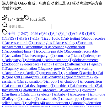
深入探索 Odoo 集成、电商自动化以及 AI 驱动商业解决方案
背后的技术。
1247
文章
1632
主题
全部（1247）
2026
(
6
)
3d
(
1
)
3pl
(
3
)
4pl
(
1
)
AP-AR
(
1
)
HR
(
1
)
IFRS
(
1
)
KPIs
(
1
)
a11y
(
1
)
a2p-10dlc
(
1
)
ab-testing
(
5
)
about-ecosire
(
1
)
access-control
(
2
)
access-rights
(
1
)
accessibility
(
3
)
account-
management
(
1
)
accounting
(
83
)
accounting-comparison
(
1
)
accounting-firms
(
1
)
accounts-payable
(
3
)
accounts-receivable
(
1
)
activation
(
1
)
activecampaign
(
2
)
acumatica
(
1
)
ada
(
2
)
adempiere
(
1
)
adequacy
(
1
)
admin-api
(
1
)
administration
(
1
)
adobe-commerce
(
2
)
adoption
(
2
)
aerospace
(
1
)
afip
(
1
)
africa
(
2
)
aftermarket
(
1
)
agency
(
13
)
agency-automation
(
1
)
agency-growth
(
2
)
agency-scaling
(
1
)
agentforce
(
1
)
agile
(
2
)
agreements
(
1
)
agriculture
(
3
)
agritech
(
1
)
ai
(
62
)
ai-agent
(
1
)
ai-agents
(
38
)
ai-analytics
(
2
)
ai-architecture
(
2
)
ai-
assistants
(
1
)
ai-automation
(
6
)
ai-bot
(
1
)
ai-chatbot
(
1
)
ai-comparison
(
1
)
ai-content
(
1
)
ai-development
(
1
)
ai-ethics
(
1
)
ai-frameworks
(
2
)
ai-
investment
(
1
)
ai-queries
(
1
)
ai-search
(
3
)
ai-security
(
1
)
ai-testing
(
1
)
ai-threats
(
1
)
alerting
(
2
)
alexa
(
1
)
alibaba
(
1
)
aliexpress
(
1
)
all-in-one
(
2
)
allegro
(
2
)
amazon
(
7
)
amazon-ads
(
1
)
amazon-ppc
(
1
)
amazon-
seller
(
1
)
aml
(
1
)
analytics
(
40
)
announcement
(
1
)
anomaly-detection