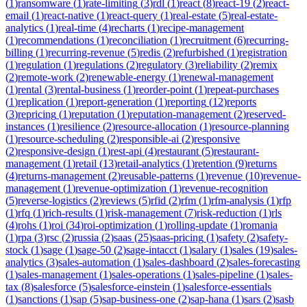
(
1
)
ransomware
(
1
)
rate-limiting
(
3
)
rdl
(
1
)
react
(
8
)
react-19
(
2
)
react-
email
(
1
)
react-native
(
1
)
react-query
(
1
)
real-estate
(
5
)
real-estate-
analytics
(
1
)
real-time
(
4
)
recharts
(
1
)
recipe-management
(
1
)
recommendations
(
1
)
reconciliation
(
1
)
recruitment
(
6
)
recurring-
billing
(
1
)
recurring-revenue
(
5
)
redis
(
2
)
refurbished
(
1
)
registration
(
1
)
regulation
(
1
)
regulations
(
2
)
regulatory
(
3
)
reliability
(
2
)
remix
(
2
)
remote-work
(
2
)
renewable-energy
(
1
)
renewal-management
(
1
)
rental
(
3
)
rental-business
(
1
)
reorder-point
(
1
)
repeat-purchases
(
1
)
replication
(
1
)
report-generation
(
1
)
reporting
(
12
)
reports
(
3
)
repricing
(
1
)
reputation
(
1
)
reputation-management
(
2
)
reserved-
instances
(
1
)
resilience
(
2
)
resource-allocation
(
1
)
resource-planning
(
1
)
resource-scheduling
(
2
)
responsible-ai
(
2
)
responsive
(
2
)
responsive-design
(
1
)
rest-api
(
4
)
restaurant
(
5
)
restaurant-
management
(
1
)
retail
(
13
)
retail-analytics
(
1
)
retention
(
9
)
returns
(
4
)
returns-management
(
2
)
reusable-patterns
(
1
)
revenue
(
10
)
revenue-
management
(
1
)
revenue-optimization
(
1
)
revenue-recognition
(
5
)
reverse-logistics
(
2
)
reviews
(
5
)
rfid
(
2
)
rfm
(
1
)
rfm-analysis
(
1
)
rfp
(
1
)
rfq
(
1
)
rich-results
(
1
)
risk-management
(
7
)
risk-reduction
(
1
)
rls
(
4
)
rohs
(
1
)
roi
(
34
)
roi-optimization
(
1
)
rolling-update
(
1
)
romania
(
1
)
rpa
(
3
)
rsc
(
2
)
russia
(
2
)
saas
(
25
)
saas-pricing
(
1
)
safety
(
2
)
safety-
stock
(
1
)
sage
(
1
)
sage-50
(
2
)
sage-intacct
(
1
)
salary
(
1
)
sales
(
19
)
sales-
analytics
(
3
)
sales-automation
(
1
)
sales-dashboard
(
2
)
sales-forecasting
(
1
)
sales-management
(
1
)
sales-operations
(
1
)
sales-pipeline
(
1
)
sales-
tax
(
8
)
salesforce
(
5
)
salesforce-einstein
(
1
)
salesforce-essentials
(
1
)
sanctions
(
1
)
sap
(
5
)
sap-business-one
(
2
)
sap-hana
(
1
)
sars
(
2
)
sasb