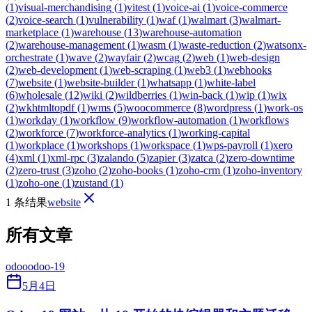
(
1
)
visual-merchandising
(
1
)
vitest
(
1
)
voice-ai
(
1
)
voice-commerce
(
2
)
voice-search
(
1
)
vulnerability
(
1
)
waf
(
1
)
walmart
(
3
)
walmart-
marketplace
(
1
)
warehouse
(
13
)
warehouse-automation
(
2
)
warehouse-management
(
1
)
wasm
(
1
)
waste-reduction
(
2
)
watsonx-
orchestrate
(
1
)
wave
(
2
)
wayfair
(
2
)
wcag
(
2
)
web
(
1
)
web-design
(
2
)
web-development
(
1
)
web-scraping
(
1
)
web3
(
1
)
webhooks
(
7
)
website
(
1
)
website-builder
(
1
)
whatsapp
(
1
)
white-label
(
6
)
wholesale
(
12
)
wiki
(
2
)
wildberries
(
1
)
win-back
(
1
)
wip
(
1
)
wix
(
2
)
wkhtmltopdf
(
1
)
wms
(
5
)
woocommerce
(
8
)
wordpress
(
1
)
work-os
(
1
)
workday
(
1
)
workflow
(
9
)
workflow-automation
(
1
)
workflows
(
2
)
workforce
(
7
)
workforce-analytics
(
1
)
working-capital
(
1
)
workplace
(
1
)
workshops
(
1
)
workspace
(
1
)
wps-payroll
(
1
)
xero
(
4
)
xml
(
1
)
xml-rpc
(
3
)
zalando
(
5
)
zapier
(
3
)
zatca
(
2
)
zero-downtime
(
2
)
zero-trust
(
3
)
zoho
(
2
)
zoho-books
(
1
)
zoho-crm
(
1
)
zoho-inventory
(
1
)
zoho-one
(
1
)
zustand
(
1
)
1 条结果
website
所有文章
odoo
odoo-19
5月4日