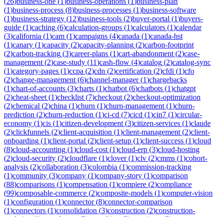
(
26
)
business-one
(
1
)
business-operations
(
1
)
business-plan
(
1
)
business-process
(
8
)
business-processes
(
1
)
business-software
(
1
)
business-strategy
(
12
)
business-tools
(
2
)
buyer-portal
(
1
)
buyers-
guide
(
1
)
caching
(
6
)
calculation-groups
(
1
)
calculators
(
1
)
calendar
(
3
)
california
(
1
)
cam
(
1
)
campaigns
(
4
)
canada
(
1
)
canada-hst
(
1
)
canary
(
1
)
capacity
(
2
)
capacity-planning
(
2
)
carbon-footprint
(
2
)
carbon-tracking
(
3
)
career-plans
(
1
)
cart-abandonment
(
2
)
case-
management
(
2
)
case-study
(
11
)
cash-flow
(
4
)
catalog
(
2
)
catalog-sync
(
1
)
category-pages
(
1
)
ccpa
(
2
)
cdn
(
2
)
certification
(
2
)
cfdi
(
1
)
cfo
(
2
)
change-management
(
6
)
channel-manager
(
1
)
chargebacks
(
1
)
chart-of-accounts
(
3
)
charts
(
1
)
chatbot
(
6
)
chatbots
(
1
)
chatgpt
(
2
)
cheat-sheet
(
1
)
checklist
(
7
)
checkout
(
2
)
checkout-optimization
(
2
)
chemical
(
2
)
china
(
1
)
churn
(
1
)
churn-management
(
1
)
churn-
prediction
(
2
)
churn-reduction
(
1
)
ci-cd
(
7
)
cicd
(
1
)
cin7
(
1
)
circular-
economy
(
1
)
cis
(
1
)
citizen-development
(
3
)
citizen-services
(
1
)
claude
(
2
)
clickfunnels
(
2
)
client-acquisition
(
1
)
client-management
(
2
)
client-
onboarding
(
1
)
client-portal
(
2
)
client-setup
(
1
)
client-success
(
1
)
cloud
(
8
)
cloud-accounting
(
1
)
cloud-cost
(
1
)
cloud-erp
(
3
)
cloud-hosting
(
2
)
cloud-security
(
2
)
cloudflare
(
1
)
clover
(
1
)
clv
(
2
)
cmms
(
1
)
cohort-
analysis
(
2
)
collaboration
(
3
)
colombia
(
1
)
commission-tracking
(
1
)
community
(
3
)
company
(
1
)
company-story
(
1
)
comparison
(
88
)
comparisons
(
1
)
compensation
(
1
)
compiere
(
2
)
compliance
(
99
)
composable-commerce
(
2
)
composite-models
(
1
)
computer-vision
(
1
)
configuration
(
1
)
connector
(
8
)
connector-comparison
(
1
)
connectors
(
1
)
consolidation
(
3
)
construction
(
2
)
construction-