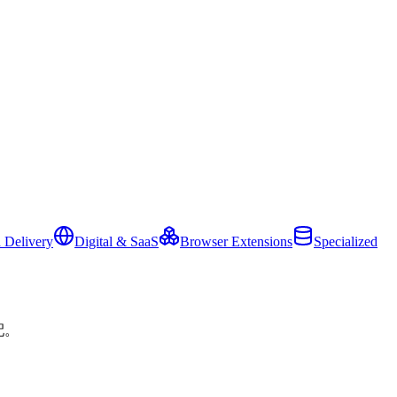
 Delivery
Digital & SaaS
Browser Extensions
Specialized
配。