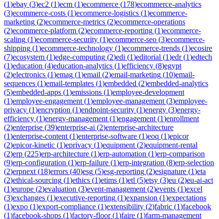
(
1
)
ebay
(
3
)
ec2
(
1
)
ecm
(
1
)
ecommerce
(
178
)
ecommerce-analytics
(
3
)
ecommerce-costs
(
1
)
ecommerce-logistics
(
1
)
ecommerce-
marketing
(
2
)
ecommerce-metrics
(
2
)
ecommerce-operations
(
2
)
ecommerce-platform
(
2
)
ecommerce-reporting
(
1
)
ecommerce-
scaling
(
1
)
ecommerce-security
(
1
)
ecommerce-seo
(
3
)
ecommerce-
shipping
(
1
)
ecommerce-technology
(
1
)
ecommerce-trends
(
1
)
ecosire
(
7
)
ecosystem
(
1
)
edge-computing
(
2
)
edi
(
1
)
editorial
(
1
)
edr
(
1
)
edtech
(
1
)
education
(
4
)
education-analytics
(
1
)
efficiency
(
8
)
egypt
(
2
)
electronics
(
1
)
emag
(
1
)
email
(
2
)
email-marketing
(
10
)
email-
sequences
(
1
)
email-templates
(
1
)
embedded
(
2
)
embedded-analytics
(
5
)
embedded-apps
(
1
)
emissions
(
1
)
employee-development
(
1
)
employee-engagement
(
1
)
employee-management
(
3
)
employee-
privacy
(
1
)
encryption
(
1
)
endpoint-security
(
1
)
energy
(
3
)
energy-
efficiency
(
1
)
energy-management
(
1
)
engagement
(
1
)
enrollment
(
2
)
enterprise
(
39
)
enterprise-ai
(
2
)
enterprise-architecture
(
1
)
enterprise-content
(
1
)
enterprise-software
(
1
)
eoq
(
1
)
epicor
(
2
)
epicor-kinetic
(
1
)
eprivacy
(
1
)
equipment
(
2
)
equipment-rental
(
2
)
erp
(
225
)
erp-architecture
(
1
)
erp-automation
(
1
)
erp-comparison
(
9
)
erp-configuration
(
1
)
erp-failure
(
1
)
erp-integration
(
8
)
erp-selection
(
2
)
erpnext
(
18
)
errors
(
40
)
esg
(
5
)
esg-reporting
(
2
)
esignature
(
1
)
eta
(
2
)
ethical-sourcing
(
1
)
ethics
(
1
)
etims
(
1
)
etl
(
5
)
etsy
(
3
)
eu
(
2
)
eu-ai-act
(
1
)
europe
(
2
)
evaluation
(
3
)
event-management
(
2
)
events
(
1
)
excel
(
3
)
exchanges
(
1
)
executive-reporting
(
1
)
expansion
(
1
)
expectations
(
1
)
expo
(
1
)
export-compliance
(
1
)
extensibility
(
2
)
fabric
(
1
)
facebook
(
1
)
facebook-shops
(
1
)
factory-floor
(
1
)
faire
(
1
)
farm-management