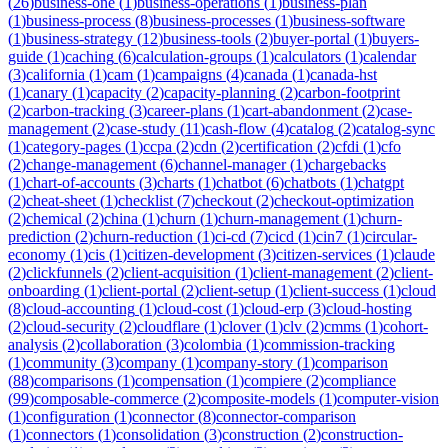
(
26
)
business-one
(
1
)
business-operations
(
1
)
business-plan
(
1
)
business-process
(
8
)
business-processes
(
1
)
business-software
(
1
)
business-strategy
(
12
)
business-tools
(
2
)
buyer-portal
(
1
)
buyers-
guide
(
1
)
caching
(
6
)
calculation-groups
(
1
)
calculators
(
1
)
calendar
(
3
)
california
(
1
)
cam
(
1
)
campaigns
(
4
)
canada
(
1
)
canada-hst
(
1
)
canary
(
1
)
capacity
(
2
)
capacity-planning
(
2
)
carbon-footprint
(
2
)
carbon-tracking
(
3
)
career-plans
(
1
)
cart-abandonment
(
2
)
case-
management
(
2
)
case-study
(
11
)
cash-flow
(
4
)
catalog
(
2
)
catalog-sync
(
1
)
category-pages
(
1
)
ccpa
(
2
)
cdn
(
2
)
certification
(
2
)
cfdi
(
1
)
cfo
(
2
)
change-management
(
6
)
channel-manager
(
1
)
chargebacks
(
1
)
chart-of-accounts
(
3
)
charts
(
1
)
chatbot
(
6
)
chatbots
(
1
)
chatgpt
(
2
)
cheat-sheet
(
1
)
checklist
(
7
)
checkout
(
2
)
checkout-optimization
(
2
)
chemical
(
2
)
china
(
1
)
churn
(
1
)
churn-management
(
1
)
churn-
prediction
(
2
)
churn-reduction
(
1
)
ci-cd
(
7
)
cicd
(
1
)
cin7
(
1
)
circular-
economy
(
1
)
cis
(
1
)
citizen-development
(
3
)
citizen-services
(
1
)
claude
(
2
)
clickfunnels
(
2
)
client-acquisition
(
1
)
client-management
(
2
)
client-
onboarding
(
1
)
client-portal
(
2
)
client-setup
(
1
)
client-success
(
1
)
cloud
(
8
)
cloud-accounting
(
1
)
cloud-cost
(
1
)
cloud-erp
(
3
)
cloud-hosting
(
2
)
cloud-security
(
2
)
cloudflare
(
1
)
clover
(
1
)
clv
(
2
)
cmms
(
1
)
cohort-
analysis
(
2
)
collaboration
(
3
)
colombia
(
1
)
commission-tracking
(
1
)
community
(
3
)
company
(
1
)
company-story
(
1
)
comparison
(
88
)
comparisons
(
1
)
compensation
(
1
)
compiere
(
2
)
compliance
(
99
)
composable-commerce
(
2
)
composite-models
(
1
)
computer-vision
(
1
)
configuration
(
1
)
connector
(
8
)
connector-comparison
(
1
)
connectors
(
1
)
consolidation
(
3
)
construction
(
2
)
construction-