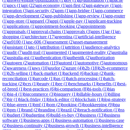
(
1
)
answer-engine-optimization
(
1
)
aov
(
1
)
ap-automation
(
1
)
apache
(
1
)
apcs
(
1
)
api
(
22
)
api-economy
(
1
)
api-first
(
2
)
api-gateway
(
1
)
api-
integration
(
3
)
api-security
(
2
)
apm
(
1
)
app-bridge
(
1
)
app-commerce
(
1
)
app-development
(
2
)
app-publishing
(
1
)
app-review
(
1
)
app-router
(
1
)
app-store
(
1
)
apparel
(
3
)
appi
(
1
)
apple-pay
(
1
)
applicant-tracking
(
1
)
applications
(
1
)
appointment-booking
(
2
)
appointments
(
1
)
appraisals
(
1
)
approval-chains
(
1
)
approvals
(
3
)
apps
(
1
)
ar
(
1
)
ar-
shopping
(
1
)
architecture
(
17
)
argentina
(
1
)
artificial-intelligence
(
2
)
as9100
(
1
)
asc-606
(
3
)
assessment
(
2
)
asset-management
(
4
)
assistant
(
1
)
ato
(
1
)
attribution
(
1
)
attrition
(
1
)
audience-analytics
(
1
)
audit
(
7
)
audit-trail
(
1
)
augmented
(
1
)
augmented-reality
(
2
)
australia
(
2
)
australia-gst
(
1
)
authentication
(
6
)
authentik
(
2
)
authorization
(
3
)
autogen
(
2
)
automation
(
119
)
automl
(
1
)
automotive
(
5
)
autonomous
(
2
)
awareness
(
1
)
aws
(
10
)
axelor
(
2
)
azure
(
4
)
b2b
(
18
)
b2b-ecommerce
(
1
)
b2b-selling
(
1
)
back-market
(
1
)
backend
(
6
)
backup
(
2
)
bank-
reconciliation
(
1
)
barcode
(
1
)
bas
(
1
)
batch-processing
(
1
)
batch-
tracking
(
2
)
bcrs
(
1
)
beauty
(
1
)
bee
(
1
)
benchmarks
(
1
)
benefits
(
1
)
best-
of-breed
(
1
)
best-practices
(
6
)
bi-comparison
(
8
)
bi-tools
(
1
)
bias
(
1
)
big-4
(
1
)
bigcommerce
(
3
)
bigquery
(
1
)
billable-hours
(
1
)
billing
(
7
)
bir
(
1
)
black-friday
(
1
)
block-editor
(
1
)
blockchain
(
1
)
blog-strategy
(
1
)
blue-green
(
1
)
bmf
(
1
)
bom
(
2
)
booking
(
5
)
bookkeeping
(
9
)
bpa
(
1
)
bpm
(
1
)
brand
(
2
)
branding
(
1
)
brazil
(
2
)
breach-notification
(
1
)
bss
(
1
)
budget
(
3
)
budgeting
(
6
)
build-vs-buy
(
3
)
business
(
13
)
business
software
(
1
)
business-apps
(
1
)
business-automation
(
1
)
business-case
(
2
)
business-continuity
(
2
)
business-growth
(
1
)
business-intelligence