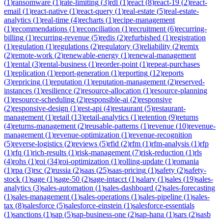
(
1
)
ransomware
(
1
)
rate-limiting
(
3
)
rdl
(
1
)
react
(
8
)
react-19
(
2
)
react-
email
(
1
)
react-native
(
1
)
react-query
(
1
)
real-estate
(
5
)
real-estate-
analytics
(
1
)
real-time
(
4
)
recharts
(
1
)
recipe-management
(
1
)
recommendations
(
1
)
reconciliation
(
1
)
recruitment
(
6
)
recurring-
billing
(
1
)
recurring-revenue
(
5
)
redis
(
2
)
refurbished
(
1
)
registration
(
1
)
regulation
(
1
)
regulations
(
2
)
regulatory
(
3
)
reliability
(
2
)
remix
(
2
)
remote-work
(
2
)
renewable-energy
(
1
)
renewal-management
(
1
)
rental
(
3
)
rental-business
(
1
)
reorder-point
(
1
)
repeat-purchases
(
1
)
replication
(
1
)
report-generation
(
1
)
reporting
(
12
)
reports
(
3
)
repricing
(
1
)
reputation
(
1
)
reputation-management
(
2
)
reserved-
instances
(
1
)
resilience
(
2
)
resource-allocation
(
1
)
resource-planning
(
1
)
resource-scheduling
(
2
)
responsible-ai
(
2
)
responsive
(
2
)
responsive-design
(
1
)
rest-api
(
4
)
restaurant
(
5
)
restaurant-
management
(
1
)
retail
(
13
)
retail-analytics
(
1
)
retention
(
9
)
returns
(
4
)
returns-management
(
2
)
reusable-patterns
(
1
)
revenue
(
10
)
revenue-
management
(
1
)
revenue-optimization
(
1
)
revenue-recognition
(
5
)
reverse-logistics
(
2
)
reviews
(
5
)
rfid
(
2
)
rfm
(
1
)
rfm-analysis
(
1
)
rfp
(
1
)
rfq
(
1
)
rich-results
(
1
)
risk-management
(
7
)
risk-reduction
(
1
)
rls
(
4
)
rohs
(
1
)
roi
(
34
)
roi-optimization
(
1
)
rolling-update
(
1
)
romania
(
1
)
rpa
(
3
)
rsc
(
2
)
russia
(
2
)
saas
(
25
)
saas-pricing
(
1
)
safety
(
2
)
safety-
stock
(
1
)
sage
(
1
)
sage-50
(
2
)
sage-intacct
(
1
)
salary
(
1
)
sales
(
19
)
sales-
analytics
(
3
)
sales-automation
(
1
)
sales-dashboard
(
2
)
sales-forecasting
(
1
)
sales-management
(
1
)
sales-operations
(
1
)
sales-pipeline
(
1
)
sales-
tax
(
8
)
salesforce
(
5
)
salesforce-einstein
(
1
)
salesforce-essentials
(
1
)
sanctions
(
1
)
sap
(
5
)
sap-business-one
(
2
)
sap-hana
(
1
)
sars
(
2
)
sasb