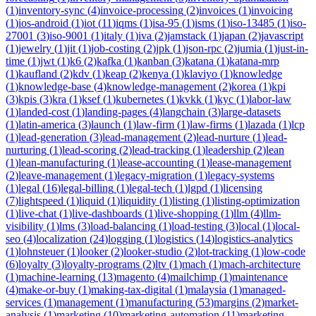
(
1
)
inventory-sync
(
4
)
invoice-processing
(
2
)
invoices
(
1
)
invoicing
(
1
)
ios-android
(
1
)
iot
(
11
)
iqms
(
1
)
isa-95
(
1
)
isms
(
1
)
iso-13485
(
1
)
iso-
27001
(
3
)
iso-9001
(
1
)
italy
(
1
)
iva
(
2
)
jamstack
(
1
)
japan
(
2
)
javascript
(
1
)
jewelry
(
1
)
jit
(
1
)
job-costing
(
2
)
jpk
(
1
)
json-rpc
(
2
)
jumia
(
1
)
just-in-
time
(
1
)
jwt
(
1
)
k6
(
2
)
kafka
(
1
)
kanban
(
3
)
katana
(
1
)
katana-mrp
(
1
)
kaufland
(
2
)
kdv
(
1
)
keap
(
2
)
kenya
(
1
)
klaviyo
(
1
)
knowledge
(
1
)
knowledge-base
(
4
)
knowledge-management
(
2
)
korea
(
1
)
kpi
(
3
)
kpis
(
3
)
kra
(
1
)
ksef
(
1
)
kubernetes
(
1
)
kvkk
(
1
)
kyc
(
1
)
labor-law
(
1
)
landed-cost
(
1
)
landing-pages
(
4
)
langchain
(
3
)
large-datasets
(
1
)
latin-america
(
3
)
launch
(
1
)
law-firm
(
1
)
law-firms
(
1
)
lazada
(
1
)
lcp
(
1
)
lead-generation
(
3
)
lead-management
(
2
)
lead-nurture
(
1
)
lead-
nurturing
(
1
)
lead-scoring
(
2
)
lead-tracking
(
1
)
leadership
(
2
)
lean
(
1
)
lean-manufacturing
(
1
)
lease-accounting
(
1
)
lease-management
(
2
)
leave-management
(
1
)
legacy-migration
(
1
)
legacy-systems
(
1
)
legal
(
16
)
legal-billing
(
1
)
legal-tech
(
1
)
lgpd
(
1
)
licensing
(
7
)
lightspeed
(
1
)
liquid
(
1
)
liquidity
(
1
)
listing
(
1
)
listing-optimization
(
1
)
live-chat
(
1
)
live-dashboards
(
1
)
live-shopping
(
1
)
llm
(
4
)
llm-
visibility
(
1
)
lms
(
3
)
load-balancing
(
1
)
load-testing
(
3
)
local
(
1
)
local-
seo
(
4
)
localization
(
24
)
logging
(
1
)
logistics
(
14
)
logistics-analytics
(
1
)
lohnsteuer
(
1
)
looker
(
2
)
looker-studio
(
2
)
lot-tracking
(
1
)
low-code
(
6
)
loyalty
(
3
)
loyalty-programs
(
2
)
ltv
(
1
)
mach
(
1
)
mach-architecture
(
1
)
machine-learning
(
13
)
magento
(
4
)
mailchimp
(
1
)
maintenance
(
4
)
make-or-buy
(
1
)
making-tax-digital
(
1
)
malaysia
(
1
)
managed-
services
(
1
)
management
(
1
)
manufacturing
(
53
)
margins
(
2
)
market-
analysis
(
1
)
marketing
(
10
)
marketing-automation
(
11
)
marketing-