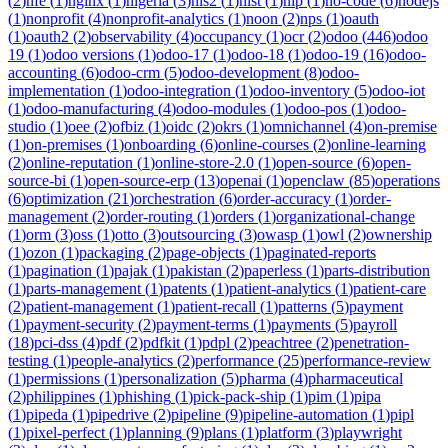
(
2
)
nfe
(
1
)
nginx
(
1
)
nigeria
(
3
)
nis2
(
1
)
nist
(
1
)
nlp
(
1
)
no-code
(
6
)
nodejs
(
1
)
nonprofit
(
4
)
nonprofit-analytics
(
1
)
noon
(
2
)
nps
(
1
)
oauth
(
1
)
oauth2
(
2
)
observability
(
4
)
occupancy
(
1
)
ocr
(
2
)
odoo
(
446
)
odoo
19
(
1
)
odoo versions
(
1
)
odoo-17
(
1
)
odoo-18
(
1
)
odoo-19
(
16
)
odoo-
accounting
(
6
)
odoo-crm
(
5
)
odoo-development
(
8
)
odoo-
implementation
(
1
)
odoo-integration
(
1
)
odoo-inventory
(
5
)
odoo-iot
(
1
)
odoo-manufacturing
(
4
)
odoo-modules
(
1
)
odoo-pos
(
1
)
odoo-
studio
(
1
)
oee
(
2
)
ofbiz
(
1
)
oidc
(
2
)
okrs
(
1
)
omnichannel
(
4
)
on-premise
(
1
)
on-premises
(
1
)
onboarding
(
6
)
online-courses
(
2
)
online-learning
(
2
)
online-reputation
(
1
)
online-store-2.0
(
1
)
open-source
(
6
)
open-
source-bi
(
1
)
open-source-erp
(
13
)
openai
(
1
)
openclaw
(
85
)
operations
(
6
)
optimization
(
21
)
orchestration
(
6
)
order-accuracy
(
1
)
order-
management
(
2
)
order-routing
(
1
)
orders
(
1
)
organizational-change
(
1
)
orm
(
3
)
oss
(
1
)
otto
(
3
)
outsourcing
(
3
)
owasp
(
1
)
owl
(
2
)
ownership
(
1
)
ozon
(
1
)
packaging
(
2
)
page-objects
(
1
)
paginated-reports
(
1
)
pagination
(
1
)
pajak
(
1
)
pakistan
(
2
)
paperless
(
1
)
parts-distribution
(
1
)
parts-management
(
1
)
patents
(
1
)
patient-analytics
(
1
)
patient-care
(
2
)
patient-management
(
1
)
patient-recall
(
1
)
patterns
(
5
)
payment
(
1
)
payment-security
(
2
)
payment-terms
(
1
)
payments
(
5
)
payroll
(
18
)
pci-dss
(
4
)
pdf
(
2
)
pdfkit
(
1
)
pdpl
(
2
)
peachtree
(
2
)
penetration-
testing
(
1
)
people-analytics
(
2
)
performance
(
25
)
performance-review
(
1
)
permissions
(
1
)
personalization
(
5
)
pharma
(
4
)
pharmaceutical
(
2
)
philippines
(
1
)
phishing
(
1
)
pick-pack-ship
(
1
)
pim
(
1
)
pipa
(
1
)
pipeda
(
1
)
pipedrive
(
2
)
pipeline
(
9
)
pipeline-automation
(
1
)
pipl
(
1
)
pixel-perfect
(
1
)
planning
(
9
)
plans
(
1
)
platform
(
3
)
playwright