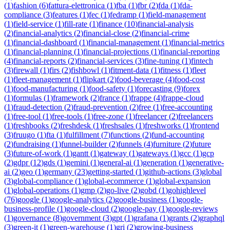
(
1
)
fashion
(
6
)
fattura-elettronica
(
1
)
fba
(
1
)
fbr
(
2
)
fda
(
1
)
fda-
compliance
(
3
)
features
(
1
)
fec
(
1
)
fedramp
(
1
)
field-management
(
1
)
field-service
(
1
)
fill-rate
(
1
)
finance
(
10
)
financial-analysis
(
2
)
financial-analytics
(
2
)
financial-close
(
2
)
financial-crime
(
1
)
financial-dashboard
(
1
)
financial-management
(
1
)
financial-metrics
(
1
)
financial-planning
(
1
)
financial-projections
(
1
)
financial-reporting
(
4
)
financial-reports
(
2
)
financial-services
(
3
)
fine-tuning
(
1
)
fintech
(
3
)
firewall
(
1
)
firs
(
2
)
fishbowl
(
1
)
fitment-data
(
1
)
fitness
(
1
)
fleet
(
1
)
fleet-management
(
1
)
flipkart
(
2
)
food-beverage
(
4
)
food-cost
(
1
)
food-manufacturing
(
1
)
food-safety
(
1
)
forecasting
(
9
)
forex
(
1
)
formulas
(
1
)
framework
(
2
)
france
(
1
)
frappe
(
4
)
frappe-cloud
(
1
)
fraud-detection
(
2
)
fraud-prevention
(
2
)
free
(
1
)
free-accounting
(
1
)
free-tool
(
1
)
free-tools
(
1
)
free-zone
(
1
)
freelancer
(
2
)
freelancers
(
1
)
freshbooks
(
2
)
freshdesk
(
1
)
freshsales
(
1
)
freshworks
(
1
)
frontend
(
3
)
fruugo
(
1
)
fta
(
1
)
fulfillment
(
7
)
functions
(
2
)
fund-accounting
(
2
)
fundraising
(
1
)
funnel-builder
(
2
)
funnels
(
4
)
furniture
(
2
)
future
(
3
)
future-of-work
(
1
)
gantt
(
1
)
gateway
(
1
)
gateways
(
1
)
gcc
(
1
)
gcp
(
2
)
gdpr
(
12
)
gds
(
1
)
gemini
(
1
)
general-ai
(
1
)
generation
(
1
)
generative-
ai
(
2
)
geo
(
1
)
germany
(
23
)
getting-started
(
1
)
github-actions
(
3
)
global
(
3
)
global-compliance
(
1
)
global-ecommerce
(
1
)
global-expansion
(
1
)
global-operations
(
1
)
gmp
(
2
)
go-live
(
2
)
gobd
(
1
)
gohighlevel
(
76
)
google
(
1
)
google-analytics
(
2
)
google-business
(
1
)
google-
business-profile
(
1
)
google-cloud
(
2
)
google-pay
(
1
)
google-reviews
(
1
)
governance
(
8
)
government
(
3
)
gpt
(
1
)
grafana
(
1
)
grants
(
2
)
graphql
(
3
)
green-it
(
1
)
green-warehouse
(
1
)
gri
(
2
)
growing-business