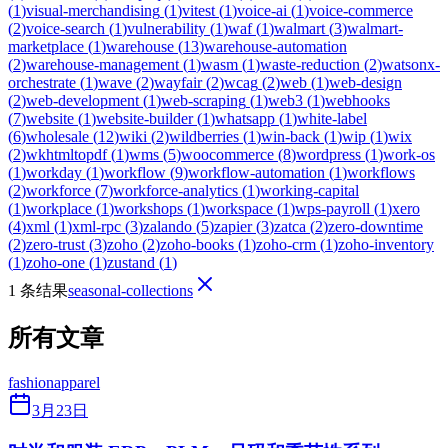
(
1
)
visual-merchandising
(
1
)
vitest
(
1
)
voice-ai
(
1
)
voice-commerce
(
2
)
voice-search
(
1
)
vulnerability
(
1
)
waf
(
1
)
walmart
(
3
)
walmart-
marketplace
(
1
)
warehouse
(
13
)
warehouse-automation
(
2
)
warehouse-management
(
1
)
wasm
(
1
)
waste-reduction
(
2
)
watsonx-
orchestrate
(
1
)
wave
(
2
)
wayfair
(
2
)
wcag
(
2
)
web
(
1
)
web-design
(
2
)
web-development
(
1
)
web-scraping
(
1
)
web3
(
1
)
webhooks
(
7
)
website
(
1
)
website-builder
(
1
)
whatsapp
(
1
)
white-label
(
6
)
wholesale
(
12
)
wiki
(
2
)
wildberries
(
1
)
win-back
(
1
)
wip
(
1
)
wix
(
2
)
wkhtmltopdf
(
1
)
wms
(
5
)
woocommerce
(
8
)
wordpress
(
1
)
work-os
(
1
)
workday
(
1
)
workflow
(
9
)
workflow-automation
(
1
)
workflows
(
2
)
workforce
(
7
)
workforce-analytics
(
1
)
working-capital
(
1
)
workplace
(
1
)
workshops
(
1
)
workspace
(
1
)
wps-payroll
(
1
)
xero
(
4
)
xml
(
1
)
xml-rpc
(
3
)
zalando
(
5
)
zapier
(
3
)
zatca
(
2
)
zero-downtime
(
2
)
zero-trust
(
3
)
zoho
(
2
)
zoho-books
(
1
)
zoho-crm
(
1
)
zoho-inventory
(
1
)
zoho-one
(
1
)
zustand
(
1
)
1 条结果
seasonal-collections
所有文章
fashion
apparel
3月23日