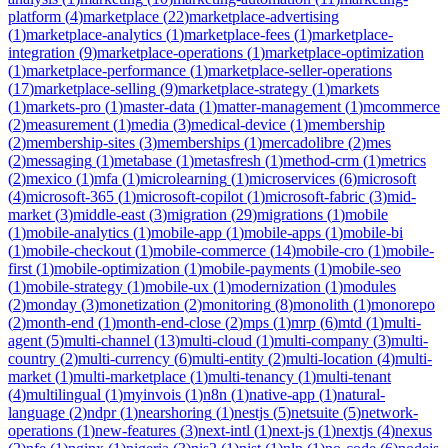
platform
(
4
)
marketplace
(
22
)
marketplace-advertising
(
1
)
marketplace-analytics
(
1
)
marketplace-fees
(
1
)
marketplace-
integration
(
9
)
marketplace-operations
(
1
)
marketplace-optimization
(
1
)
marketplace-performance
(
1
)
marketplace-seller-operations
(
17
)
marketplace-selling
(
9
)
marketplace-strategy
(
1
)
markets
(
1
)
markets-pro
(
1
)
master-data
(
1
)
matter-management
(
1
)
mcommerce
(
2
)
measurement
(
1
)
media
(
3
)
medical-device
(
1
)
membership
(
2
)
membership-sites
(
3
)
memberships
(
1
)
mercadolibre
(
2
)
mes
(
2
)
messaging
(
1
)
metabase
(
1
)
metasfresh
(
1
)
method-crm
(
1
)
metrics
(
2
)
mexico
(
1
)
mfa
(
1
)
microlearning
(
1
)
microservices
(
6
)
microsoft
(
4
)
microsoft-365
(
1
)
microsoft-copilot
(
1
)
microsoft-fabric
(
3
)
mid-
market
(
3
)
middle-east
(
3
)
migration
(
29
)
migrations
(
1
)
mobile
(
1
)
mobile-analytics
(
1
)
mobile-app
(
1
)
mobile-apps
(
1
)
mobile-bi
(
1
)
mobile-checkout
(
1
)
mobile-commerce
(
14
)
mobile-cro
(
1
)
mobile-
first
(
1
)
mobile-optimization
(
1
)
mobile-payments
(
1
)
mobile-seo
(
1
)
mobile-strategy
(
1
)
mobile-ux
(
1
)
modernization
(
1
)
modules
(
2
)
monday
(
3
)
monetization
(
2
)
monitoring
(
8
)
monolith
(
1
)
monorepo
(
2
)
month-end
(
1
)
month-end-close
(
2
)
mps
(
1
)
mrp
(
6
)
mtd
(
1
)
multi-
agent
(
5
)
multi-channel
(
13
)
multi-cloud
(
1
)
multi-company
(
3
)
multi-
country
(
2
)
multi-currency
(
6
)
multi-entity
(
2
)
multi-location
(
4
)
multi-
market
(
1
)
multi-marketplace
(
1
)
multi-tenancy
(
1
)
multi-tenant
(
4
)
multilingual
(
1
)
myinvois
(
1
)
n8n
(
1
)
native-app
(
1
)
natural-
language
(
2
)
ndpr
(
1
)
nearshoring
(
1
)
nestjs
(
5
)
netsuite
(
5
)
network-
operations
(
1
)
new-features
(
3
)
next-intl
(
1
)
next-js
(
1
)
nextjs
(
4
)
nexus