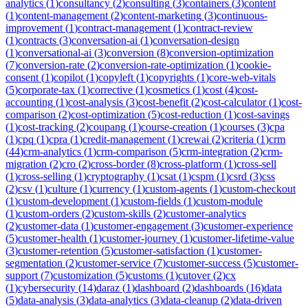
analytics
(
1
)
consultancy
(
2
)
consulting
(
3
)
containers
(
3
)
content
(
1
)
content-management
(
2
)
content-marketing
(
3
)
continuous-
improvement
(
1
)
contract-management
(
1
)
contract-review
(
1
)
contracts
(
3
)
conversation-ai
(
1
)
conversation-design
(
1
)
conversational-ai
(
3
)
conversion
(
8
)
conversion-optimization
(
7
)
conversion-rate
(
2
)
conversion-rate-optimization
(
1
)
cookie-
consent
(
1
)
copilot
(
1
)
copyleft
(
1
)
copyrights
(
1
)
core-web-vitals
(
5
)
corporate-tax
(
1
)
corrective
(
1
)
cosmetics
(
1
)
cost
(
4
)
cost-
accounting
(
1
)
cost-analysis
(
3
)
cost-benefit
(
2
)
cost-calculator
(
1
)
cost-
comparison
(
2
)
cost-optimization
(
5
)
cost-reduction
(
1
)
cost-savings
(
1
)
cost-tracking
(
2
)
coupang
(
1
)
course-creation
(
1
)
courses
(
3
)
cpa
(
1
)
cpq
(
1
)
cpra
(
1
)
credit-management
(
1
)
crewai
(
2
)
criteria
(
1
)
crm
(
44
)
crm-analytics
(
1
)
crm-comparison
(
5
)
crm-integration
(
2
)
crm-
migration
(
2
)
cro
(
2
)
cross-border
(
8
)
cross-platform
(
1
)
cross-sell
(
1
)
cross-selling
(
1
)
cryptography
(
1
)
csat
(
1
)
cspm
(
1
)
csrd
(
3
)
css
(
2
)
csv
(
1
)
culture
(
1
)
currency
(
1
)
custom-agents
(
1
)
custom-checkout
(
1
)
custom-development
(
1
)
custom-fields
(
1
)
custom-module
(
1
)
custom-orders
(
2
)
custom-skills
(
2
)
customer-analytics
(
2
)
customer-data
(
1
)
customer-engagement
(
3
)
customer-experience
(
5
)
customer-health
(
1
)
customer-journey
(
1
)
customer-lifetime-value
(
3
)
customer-retention
(
5
)
customer-satisfaction
(
1
)
customer-
segmentation
(
2
)
customer-service
(
7
)
customer-success
(
5
)
customer-
support
(
7
)
customization
(
5
)
customs
(
1
)
cutover
(
2
)
cx
(
1
)
cybersecurity
(
14
)
daraz
(
1
)
dashboard
(
2
)
dashboards
(
16
)
data
(
5
)
data-analysis
(
3
)
data-analytics
(
3
)
data-cleanup
(
2
)
data-driven