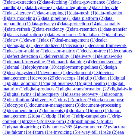
(
3
)
data-extraction
(
2
)
data-fetching
(
1
)
data-governance
(
1
)
data-
handling
(
1
)
data-hygiene
(
1
)
data-integration
(
2
)
data-lifecycle
(
1
)
data-literacy
(
1
)
data-mapping
(
1
)
data-mesh
(
1
)
data-migration
(
8
)
data-modeling
(
5
)
data-pipeline
(
1
)
data-platform
(
2
)
data-
preparation
(
1
)
data-privacy
(
4
)
data-protection
(
14
)
data-quality
(
4
)
data-refresh
(
2
)
data-residency
(
2
)
data-retention
(
1
)
data-transfer
(
4
)
data-visualization
(
5
)
data-warehouse
(
2
)
database
(
7
)
dataflows
(
1
)
datev
(
1
)
dawn
(
1
)
dax
(
7
)
deal-management
(
1
)
dealer
(
1
)
debugging
(
1
)
decentralized
(
1
)
decision
(
1
)
decision-framework
(
1
)
decision-making
(
1
)
decision-matrix
(
1
)
decision-tree
(
1
)
decorators
(
1
)
defect-detection
(
1
)
deliverability
(
1
)
delivery
(
1
)
delmiaworks
(
1
)
demand-forecasting
(
3
)
demand-planning
(
4
)
demand-sensing
(
1
)
dental
(
1
)
deployment
(
10
)
deployment-pipelines
(
1
)
design
(
2
)
design-system
(
1
)
developer
(
1
)
development
(
13
)
device-
management
(
1
)
devops
(
29
)
devsecops
(
1
)
dgfip
(
1
)
dian
(
1
)
digital
(
1
)
digital-adoption
(
1
)
digital-business
(
1
)
digital-health
(
1
)
digital-
maturity
(
1
)
digital-products
(
1
)
digital-transformation
(
22
)
digital-twin
(
2
)
digital-twins
(
1
)
directquery
(
1
)
disaster-recovery
(
1
)
discounts
(
2
)
distribution
(
4
)
diversity
(
1
)
dms
(
2
)
docker
(
3
)
docker-compose
(
1
)
doctype
(
1
)
document-management
(
3
)
document-processing
(
2
)
documentation
(
2
)
documents
(
4
)
dolibarr
(
1
)
domo
(
1
)
donor-
management
(
2
)
dpa
(
1
)
dpdp
(
1
)
dpo
(
1
)
drip-campaigns
(
1
)
drip-
content
(
1
)
drizzle
(
3
)
drizzle-orm
(
2
)
dropshipping
(
3
)
dubai
(
1
)
dynamic-pricing
(
3
)
dynamics-365
(
4
)
e-commerce
(
2
)
e-factura
(
1
)
e-faktur
(
1
)
e-fatura
(
1
)
e-invoicing
(
5
)
e-way-bill
(
1
)
e2e
(
2
)
eaa