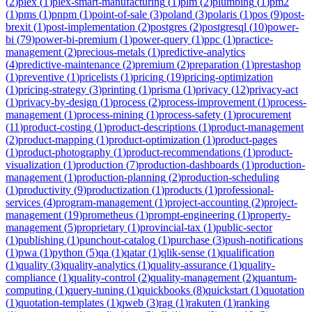
(
2
)
plex
(
1
)
plex-smart-manufacturing
(
1
)
plm
(
2
)
plumbing
(
1
)
pm2
(
1
)
pms
(
1
)
pnpm
(
1
)
point-of-sale
(
3
)
poland
(
3
)
polaris
(
1
)
pos
(
9
)
post-
brexit
(
1
)
post-implementation
(
2
)
postgres
(
2
)
postgresql
(
10
)
power-
bi
(
79
)
power-bi-premium
(
1
)
power-query
(
1
)
ppc
(
1
)
practice-
management
(
2
)
precious-metals
(
1
)
predictive-analytics
(
4
)
predictive-maintenance
(
2
)
premium
(
2
)
preparation
(
1
)
prestashop
(
1
)
preventive
(
1
)
pricelists
(
1
)
pricing
(
19
)
pricing-optimization
(
1
)
pricing-strategy
(
3
)
printing
(
1
)
prisma
(
1
)
privacy
(
12
)
privacy-act
(
1
)
privacy-by-design
(
1
)
process
(
2
)
process-improvement
(
1
)
process-
management
(
1
)
process-mining
(
1
)
process-safety
(
1
)
procurement
(
11
)
product-costing
(
1
)
product-descriptions
(
1
)
product-management
(
2
)
product-mapping
(
1
)
product-optimization
(
1
)
product-pages
(
1
)
product-photography
(
1
)
product-recommendations
(
1
)
product-
visualization
(
1
)
production
(
7
)
production-dashboards
(
1
)
production-
management
(
1
)
production-planning
(
2
)
production-scheduling
(
1
)
productivity
(
9
)
productization
(
1
)
products
(
1
)
professional-
services
(
4
)
program-management
(
1
)
project-accounting
(
2
)
project-
management
(
19
)
prometheus
(
1
)
prompt-engineering
(
1
)
property-
management
(
5
)
proprietary
(
1
)
provincial-tax
(
1
)
public-sector
(
1
)
publishing
(
1
)
punchout-catalog
(
1
)
purchase
(
3
)
push-notifications
(
1
)
pwa
(
1
)
python
(
5
)
qa
(
1
)
qatar
(
1
)
qlik-sense
(
1
)
qualification
(
1
)
quality
(
3
)
quality-analytics
(
1
)
quality-assurance
(
1
)
quality-
compliance
(
1
)
quality-control
(
2
)
quality-management
(
2
)
quantum-
computing
(
1
)
query-tuning
(
1
)
quickbooks
(
8
)
quickstart
(
1
)
quotation
(
1
)
quotation-templates
(
1
)
qweb
(
3
)
rag
(
1
)
rakuten
(
1
)
ranking