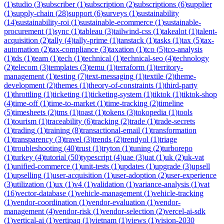
(
1
)
studio
(
3
)
subscriber
(
1
)
subscription
(
2
)
subscriptions
(
6
)
supplier
(
1
)
supply-chain
(
28
)
support
(
6
)
surveys
(
1
)
sustainability
(
14
)
sustainability-roi
(
1
)
sustainable-ecommerce
(
1
)
sustainable-
procurement
(
1
)
sync
(
1
)
tableau
(
3
)
tailwind-css
(
1
)
takealot
(
1
)
talent-
acquisition
(
2
)
tally
(
4
)
tally-prime
(
1
)
tanstack
(
1
)
tasks
(
1
)
tax
(
5
)
tax-
automation
(
2
)
tax-compliance
(
3
)
taxation
(
1
)
tco
(
5
)
tco-analysis
(
1
)
tds
(
1
)
team
(
1
)
tech
(
1
)
technical
(
1
)
technical-seo
(
4
)
technology
(
2
)
telecom
(
3
)
templates
(
3
)
temu
(
1
)
terraform
(
1
)
territory-
management
(
1
)
testing
(
7
)
text-messaging
(
1
)
textile
(
2
)
theme-
development
(
2
)
themes
(
1
)
theory-of-constraints
(
1
)
third-party
(
1
)
throttling
(
1
)
ticketing
(
1
)
ticketing-system
(
1
)
tiktok
(
1
)
tiktok-shop
(
4
)
time-off
(
1
)
time-to-market
(
1
)
time-tracking
(
2
)
timeline
(
5
)
timesheets
(
2
)
tms
(
1
)
toast
(
1
)
tokens
(
3
)
tokopedia
(
1
)
tools
(
1
)
tourism
(
1
)
traceability
(
6
)
tracking
(
2
)
trade
(
1
)
trade-secrets
(
1
)
trading
(
1
)
training
(
8
)
transactional-email
(
1
)
transformation
(
1
)
transparency
(
3
)
travel
(
3
)
trends
(
2
)
trendyol
(
1
)
triage
(
1
)
troubleshooting
(
40
)
trust
(
1
)
tryton
(
1
)
tuning
(
2
)
turborepo
(
1
)
turkey
(
4
)
tutorial
(
50
)
typescript
(
4
)
uae
(
3
)
uat
(
1
)
uk
(
2
)
uk-vat
(
1
)
unified-commerce
(
1
)
unit-tests
(
1
)
updates
(
1
)
upgrade
(
3
)
upsell
(
1
)
upselling
(
1
)
user-acquisition
(
1
)
user-adoption
(
2
)
user-experience
(
3
)
utilization
(
1
)
ux
(
1
)
v4
(
1
)
validation
(
1
)
variance-analysis
(
1
)
vat
(
16
)
vector-database
(
1
)
vehicle-management
(
1
)
vehicle-tracking
(
1
)
vendor-coordination
(
1
)
vendor-evaluation
(
1
)
vendor-
management
(
4
)
vendor-risk
(
1
)
vendor-selection
(
2
)
vercel-ai-sdk
(
1
)
vertical-ai
(
1
)
vertipaq
(
1
)
vietnam
(
1
)
views
(
1
)
vision-2030