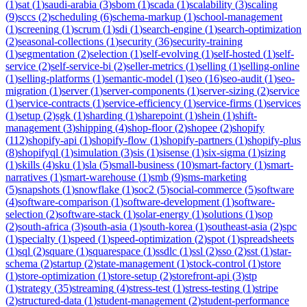
(
1
)
sat
(
1
)
saudi-arabia
(
3
)
sbom
(
1
)
scada
(
1
)
scalability
(
3
)
scaling
(
9
)
sccs
(
2
)
scheduling
(
6
)
schema-markup
(
1
)
school-management
(
1
)
screening
(
1
)
scrum
(
1
)
sdi
(
1
)
search-engine
(
1
)
search-optimization
(
2
)
seasonal-collections
(
1
)
security
(
36
)
security-training
(
1
)
segmentation
(
2
)
selection
(
1
)
self-evolving
(
1
)
self-hosted
(
1
)
self-
service
(
2
)
self-service-bi
(
2
)
seller-metrics
(
1
)
selling
(
1
)
selling-online
(
1
)
selling-platforms
(
1
)
semantic-model
(
1
)
seo
(
16
)
seo-audit
(
1
)
seo-
migration
(
1
)
server
(
1
)
server-components
(
1
)
server-sizing
(
2
)
service
(
1
)
service-contracts
(
1
)
service-efficiency
(
1
)
service-firms
(
1
)
services
(
1
)
setup
(
2
)
sgk
(
1
)
sharding
(
1
)
sharepoint
(
1
)
shein
(
1
)
shift-
management
(
3
)
shipping
(
4
)
shop-floor
(
2
)
shopee
(
2
)
shopify
(
112
)
shopify-api
(
1
)
shopify-flow
(
1
)
shopify-partners
(
1
)
shopify-plus
(
8
)
shopifyql
(
1
)
simulation
(
3
)
sis
(
1
)
sisense
(
1
)
six-sigma
(
1
)
sizing
(
1
)
skills
(
4
)
sku
(
1
)
sla
(
5
)
small-business
(
10
)
smart-factory
(
1
)
smart-
narratives
(
1
)
smart-warehouse
(
1
)
smb
(
9
)
sms-marketing
(
5
)
snapshots
(
1
)
snowflake
(
1
)
soc2
(
5
)
social-commerce
(
5
)
software
(
4
)
software-comparison
(
1
)
software-development
(
1
)
software-
selection
(
2
)
software-stack
(
1
)
solar-energy
(
1
)
solutions
(
1
)
sop
(
2
)
south-africa
(
3
)
south-asia
(
1
)
south-korea
(
1
)
southeast-asia
(
2
)
spc
(
1
)
specialty
(
1
)
speed
(
1
)
speed-optimization
(
2
)
spot
(
1
)
spreadsheets
(
1
)
sql
(
2
)
square
(
1
)
squarespace
(
1
)
ssdlc
(
1
)
ssl
(
2
)
sso
(
2
)
sst
(
1
)
star-
schema
(
2
)
startup
(
2
)
state-management
(
1
)
stock-control
(
1
)
store
(
1
)
store-optimization
(
1
)
store-setup
(
2
)
storefront-api
(
3
)
stp
(
1
)
strategy
(
35
)
streaming
(
4
)
stress-test
(
1
)
stress-testing
(
1
)
stripe
(
2
)
structured-data
(
1
)
student-management
(
2
)
student-performance