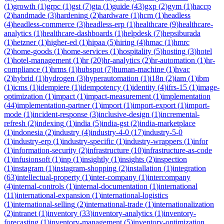
(
1
)
growth
(
1
)
grpc
(
1
)
gst
(
7
)
gta
(
1
)
guide
(
43
)
gxp
(
2
)
gym
(
1
)
haccp
(
2
)
handmade
(
3
)
hardening
(
2
)
hardware
(
1
)
hcm
(
1
)
headless
(
4
)
headless-commerce
(
3
)
headless-erp
(
1
)
healthcare
(
9
)
healthcare-
analytics
(
1
)
healthcare-dashboards
(
1
)
helpdesk
(
7
)
hepsiburada
(
1
)
hetzner
(
1
)
higher-ed
(
1
)
hipaa
(
5
)
hiring
(
4
)
hmac
(
1
)
hmrc
(
2
)
home-goods
(
1
)
home-services
(
1
)
hospitality
(
5
)
hosting
(
3
)
hotel
(
1
)
hotel-management
(
1
)
hr
(
20
)
hr-analytics
(
2
)
hr-automation
(
1
)
hr-
compliance
(
1
)
hrms
(
1
)
hubspot
(
7
)
human-machine
(
1
)
hvac
(
2
)
hybrid
(
1
)
hydrogen
(
3
)
hyperautomation
(
1
)
i18n
(
2
)
iam
(
1
)
ibm
(
1
)
icms
(
1
)
idempiere
(
1
)
idempotency
(
1
)
identity
(
4
)
ifrs-15
(
1
)
image-
optimization
(
1
)
impact
(
1
)
impact-measurement
(
1
)
implementation
(
44
)
implementation-partner
(
1
)
import
(
1
)
import-export
(
1
)
import-
mode
(
1
)
incident-response
(
3
)
inclusive-design
(
1
)
incremental-
refresh
(
2
)
indexing
(
1
)
india
(
5
)
india-gst
(
2
)
india-marketplace
(
1
)
indonesia
(
2
)
industry
(
4
)
industry-4-0
(
17
)
industry-5-0
(
1
)
industry-erp
(
1
)
industry-specific
(
1
)
industry-wrappers
(
1
)
infor
(
1
)
information-security
(
2
)
infrastructure
(
10
)
infrastructure-as-code
(
1
)
infusionsoft
(
1
)
inp
(
1
)
insightly
(
1
)
insights
(
2
)
inspection
(
1
)
instagram
(
1
)
instagram-shopping
(
2
)
installation
(
1
)
integration
(
63
)
intellectual-property
(
1
)
inter-company
(
1
)
intercompany
(
4
)
internal-controls
(
1
)
internal-documentation
(
1
)
international
(
11
)
international-expansion
(
1
)
international-logistics
(
1
)
international-selling
(
2
)
international-trade
(
1
)
internationalization
(
2
)
intranet
(
1
)
inventory
(
33
)
inventory-analytics
(
1
)
inventory-
forecasting
(
1
)
inventory-management
(
5
)
inventory-optimization