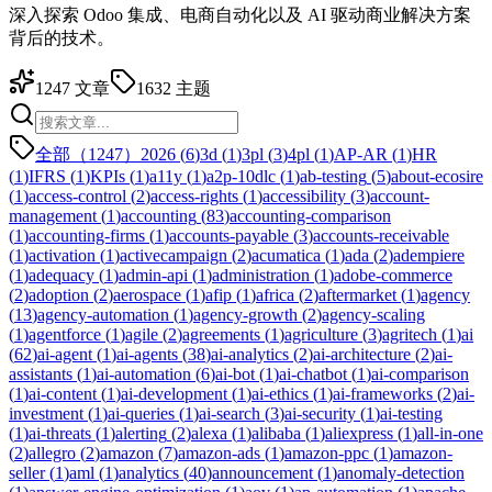
深入探索 Odoo 集成、电商自动化以及 AI 驱动商业解决方案
背后的技术。
1247
文章
1632
主题
全部（1247）
2026
(
6
)
3d
(
1
)
3pl
(
3
)
4pl
(
1
)
AP-AR
(
1
)
HR
(
1
)
IFRS
(
1
)
KPIs
(
1
)
a11y
(
1
)
a2p-10dlc
(
1
)
ab-testing
(
5
)
about-ecosire
(
1
)
access-control
(
2
)
access-rights
(
1
)
accessibility
(
3
)
account-
management
(
1
)
accounting
(
83
)
accounting-comparison
(
1
)
accounting-firms
(
1
)
accounts-payable
(
3
)
accounts-receivable
(
1
)
activation
(
1
)
activecampaign
(
2
)
acumatica
(
1
)
ada
(
2
)
adempiere
(
1
)
adequacy
(
1
)
admin-api
(
1
)
administration
(
1
)
adobe-commerce
(
2
)
adoption
(
2
)
aerospace
(
1
)
afip
(
1
)
africa
(
2
)
aftermarket
(
1
)
agency
(
13
)
agency-automation
(
1
)
agency-growth
(
2
)
agency-scaling
(
1
)
agentforce
(
1
)
agile
(
2
)
agreements
(
1
)
agriculture
(
3
)
agritech
(
1
)
ai
(
62
)
ai-agent
(
1
)
ai-agents
(
38
)
ai-analytics
(
2
)
ai-architecture
(
2
)
ai-
assistants
(
1
)
ai-automation
(
6
)
ai-bot
(
1
)
ai-chatbot
(
1
)
ai-comparison
(
1
)
ai-content
(
1
)
ai-development
(
1
)
ai-ethics
(
1
)
ai-frameworks
(
2
)
ai-
investment
(
1
)
ai-queries
(
1
)
ai-search
(
3
)
ai-security
(
1
)
ai-testing
(
1
)
ai-threats
(
1
)
alerting
(
2
)
alexa
(
1
)
alibaba
(
1
)
aliexpress
(
1
)
all-in-one
(
2
)
allegro
(
2
)
amazon
(
7
)
amazon-ads
(
1
)
amazon-ppc
(
1
)
amazon-
seller
(
1
)
aml
(
1
)
analytics
(
40
)
announcement
(
1
)
anomaly-detection