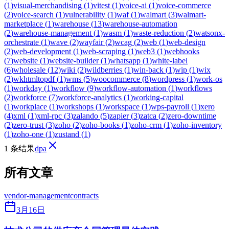
(
1
)
visual-merchandising
(
1
)
vitest
(
1
)
voice-ai
(
1
)
voice-commerce
(
2
)
voice-search
(
1
)
vulnerability
(
1
)
waf
(
1
)
walmart
(
3
)
walmart-
marketplace
(
1
)
warehouse
(
13
)
warehouse-automation
(
2
)
warehouse-management
(
1
)
wasm
(
1
)
waste-reduction
(
2
)
watsonx-
orchestrate
(
1
)
wave
(
2
)
wayfair
(
2
)
wcag
(
2
)
web
(
1
)
web-design
(
2
)
web-development
(
1
)
web-scraping
(
1
)
web3
(
1
)
webhooks
(
7
)
website
(
1
)
website-builder
(
1
)
whatsapp
(
1
)
white-label
(
6
)
wholesale
(
12
)
wiki
(
2
)
wildberries
(
1
)
win-back
(
1
)
wip
(
1
)
wix
(
2
)
wkhtmltopdf
(
1
)
wms
(
5
)
woocommerce
(
8
)
wordpress
(
1
)
work-os
(
1
)
workday
(
1
)
workflow
(
9
)
workflow-automation
(
1
)
workflows
(
2
)
workforce
(
7
)
workforce-analytics
(
1
)
working-capital
(
1
)
workplace
(
1
)
workshops
(
1
)
workspace
(
1
)
wps-payroll
(
1
)
xero
(
4
)
xml
(
1
)
xml-rpc
(
3
)
zalando
(
5
)
zapier
(
3
)
zatca
(
2
)
zero-downtime
(
2
)
zero-trust
(
3
)
zoho
(
2
)
zoho-books
(
1
)
zoho-crm
(
1
)
zoho-inventory
(
1
)
zoho-one
(
1
)
zustand
(
1
)
1 条结果
dpa
所有文章
vendor-management
contracts
3月16日