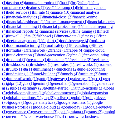
(
1
)
fashion
(
6
)
fattura-elettronica
(
1
)
fba
(
1
)
fbr
(
2
)
fda
(
1
)
fda-
compliance
(
3
)
features
(
1
)
fec
(
1
)
fedramp
(
1
)
field-management
(
1
)
field-service
(
1
)
fill-rate
(
1
)
finance
(
10
)
financial-analysis
(
2
)
financial-analytics
(
2
)
financial-close
(
2
)
financial-crime
(
1
)
financial-dashboard
(
1
)
financial-management
(
1
)
financial-metrics
(
1
)
financial-planning
(
1
)
financial-projections
(
1
)
financial-reporting
(
4
)
financial-reports
(
2
)
financial-services
(
3
)
fine-tuning
(
1
)
fintech
(
3
)
firewall
(
1
)
firs
(
2
)
fishbowl
(
1
)
fitment-data
(
1
)
fitness
(
1
)
fleet
(
1
)
fleet-management
(
1
)
flipkart
(
2
)
food-beverage
(
4
)
food-cost
(
1
)
food-manufacturing
(
1
)
food-safety
(
1
)
forecasting
(
9
)
forex
(
1
)
formulas
(
1
)
framework
(
2
)
france
(
1
)
frappe
(
4
)
frappe-cloud
(
1
)
fraud-detection
(
2
)
fraud-prevention
(
2
)
free
(
1
)
free-accounting
(
1
)
free-tool
(
1
)
free-tools
(
1
)
free-zone
(
1
)
freelancer
(
2
)
freelancers
(
1
)
freshbooks
(
2
)
freshdesk
(
1
)
freshsales
(
1
)
freshworks
(
1
)
frontend
(
3
)
fruugo
(
1
)
fta
(
1
)
fulfillment
(
7
)
functions
(
2
)
fund-accounting
(
2
)
fundraising
(
1
)
funnel-builder
(
2
)
funnels
(
4
)
furniture
(
2
)
future
(
3
)
future-of-work
(
1
)
gantt
(
1
)
gateway
(
1
)
gateways
(
1
)
gcc
(
1
)
gcp
(
2
)
gdpr
(
12
)
gds
(
1
)
gemini
(
1
)
general-ai
(
1
)
generation
(
1
)
generative-
ai
(
2
)
geo
(
1
)
germany
(
23
)
getting-started
(
1
)
github-actions
(
3
)
global
(
3
)
global-compliance
(
1
)
global-ecommerce
(
1
)
global-expansion
(
1
)
global-operations
(
1
)
gmp
(
2
)
go-live
(
2
)
gobd
(
1
)
gohighlevel
(
76
)
google
(
1
)
google-analytics
(
2
)
google-business
(
1
)
google-
business-profile
(
1
)
google-cloud
(
2
)
google-pay
(
1
)
google-reviews
(
1
)
governance
(
8
)
government
(
3
)
gpt
(
1
)
grafana
(
1
)
grants
(
2
)
graphql
(
3
)
green-it
(
1
)
green-warehouse
(
1
)
gri
(
2
)
growing-business