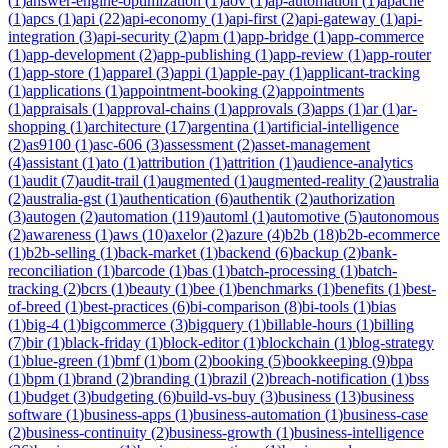
(
1
)
answer-engine-optimization
(
1
)
aov
(
1
)
ap-automation
(
1
)
apache
(
1
)
apcs
(
1
)
api
(
22
)
api-economy
(
1
)
api-first
(
2
)
api-gateway
(
1
)
api-
integration
(
3
)
api-security
(
2
)
apm
(
1
)
app-bridge
(
1
)
app-commerce
(
1
)
app-development
(
2
)
app-publishing
(
1
)
app-review
(
1
)
app-router
(
1
)
app-store
(
1
)
apparel
(
3
)
appi
(
1
)
apple-pay
(
1
)
applicant-tracking
(
1
)
applications
(
1
)
appointment-booking
(
2
)
appointments
(
1
)
appraisals
(
1
)
approval-chains
(
1
)
approvals
(
3
)
apps
(
1
)
ar
(
1
)
ar-
shopping
(
1
)
architecture
(
17
)
argentina
(
1
)
artificial-intelligence
(
2
)
as9100
(
1
)
asc-606
(
3
)
assessment
(
2
)
asset-management
(
4
)
assistant
(
1
)
ato
(
1
)
attribution
(
1
)
attrition
(
1
)
audience-analytics
(
1
)
audit
(
7
)
audit-trail
(
1
)
augmented
(
1
)
augmented-reality
(
2
)
australia
(
2
)
australia-gst
(
1
)
authentication
(
6
)
authentik
(
2
)
authorization
(
3
)
autogen
(
2
)
automation
(
119
)
automl
(
1
)
automotive
(
5
)
autonomous
(
2
)
awareness
(
1
)
aws
(
10
)
axelor
(
2
)
azure
(
4
)
b2b
(
18
)
b2b-ecommerce
(
1
)
b2b-selling
(
1
)
back-market
(
1
)
backend
(
6
)
backup
(
2
)
bank-
reconciliation
(
1
)
barcode
(
1
)
bas
(
1
)
batch-processing
(
1
)
batch-
tracking
(
2
)
bcrs
(
1
)
beauty
(
1
)
bee
(
1
)
benchmarks
(
1
)
benefits
(
1
)
best-
of-breed
(
1
)
best-practices
(
6
)
bi-comparison
(
8
)
bi-tools
(
1
)
bias
(
1
)
big-4
(
1
)
bigcommerce
(
3
)
bigquery
(
1
)
billable-hours
(
1
)
billing
(
7
)
bir
(
1
)
black-friday
(
1
)
block-editor
(
1
)
blockchain
(
1
)
blog-strategy
(
1
)
blue-green
(
1
)
bmf
(
1
)
bom
(
2
)
booking
(
5
)
bookkeeping
(
9
)
bpa
(
1
)
bpm
(
1
)
brand
(
2
)
branding
(
1
)
brazil
(
2
)
breach-notification
(
1
)
bss
(
1
)
budget
(
3
)
budgeting
(
6
)
build-vs-buy
(
3
)
business
(
13
)
business
software
(
1
)
business-apps
(
1
)
business-automation
(
1
)
business-case
(
2
)
business-continuity
(
2
)
business-growth
(
1
)
business-intelligence