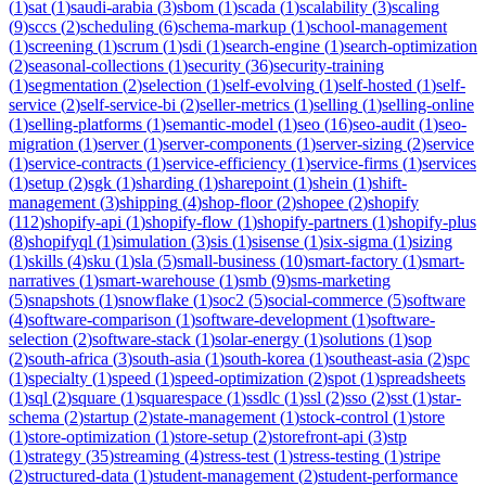
(
1
)
sat
(
1
)
saudi-arabia
(
3
)
sbom
(
1
)
scada
(
1
)
scalability
(
3
)
scaling
(
9
)
sccs
(
2
)
scheduling
(
6
)
schema-markup
(
1
)
school-management
(
1
)
screening
(
1
)
scrum
(
1
)
sdi
(
1
)
search-engine
(
1
)
search-optimization
(
2
)
seasonal-collections
(
1
)
security
(
36
)
security-training
(
1
)
segmentation
(
2
)
selection
(
1
)
self-evolving
(
1
)
self-hosted
(
1
)
self-
service
(
2
)
self-service-bi
(
2
)
seller-metrics
(
1
)
selling
(
1
)
selling-online
(
1
)
selling-platforms
(
1
)
semantic-model
(
1
)
seo
(
16
)
seo-audit
(
1
)
seo-
migration
(
1
)
server
(
1
)
server-components
(
1
)
server-sizing
(
2
)
service
(
1
)
service-contracts
(
1
)
service-efficiency
(
1
)
service-firms
(
1
)
services
(
1
)
setup
(
2
)
sgk
(
1
)
sharding
(
1
)
sharepoint
(
1
)
shein
(
1
)
shift-
management
(
3
)
shipping
(
4
)
shop-floor
(
2
)
shopee
(
2
)
shopify
(
112
)
shopify-api
(
1
)
shopify-flow
(
1
)
shopify-partners
(
1
)
shopify-plus
(
8
)
shopifyql
(
1
)
simulation
(
3
)
sis
(
1
)
sisense
(
1
)
six-sigma
(
1
)
sizing
(
1
)
skills
(
4
)
sku
(
1
)
sla
(
5
)
small-business
(
10
)
smart-factory
(
1
)
smart-
narratives
(
1
)
smart-warehouse
(
1
)
smb
(
9
)
sms-marketing
(
5
)
snapshots
(
1
)
snowflake
(
1
)
soc2
(
5
)
social-commerce
(
5
)
software
(
4
)
software-comparison
(
1
)
software-development
(
1
)
software-
selection
(
2
)
software-stack
(
1
)
solar-energy
(
1
)
solutions
(
1
)
sop
(
2
)
south-africa
(
3
)
south-asia
(
1
)
south-korea
(
1
)
southeast-asia
(
2
)
spc
(
1
)
specialty
(
1
)
speed
(
1
)
speed-optimization
(
2
)
spot
(
1
)
spreadsheets
(
1
)
sql
(
2
)
square
(
1
)
squarespace
(
1
)
ssdlc
(
1
)
ssl
(
2
)
sso
(
2
)
sst
(
1
)
star-
schema
(
2
)
startup
(
2
)
state-management
(
1
)
stock-control
(
1
)
store
(
1
)
store-optimization
(
1
)
store-setup
(
2
)
storefront-api
(
3
)
stp
(
1
)
strategy
(
35
)
streaming
(
4
)
stress-test
(
1
)
stress-testing
(
1
)
stripe
(
2
)
structured-data
(
1
)
student-management
(
2
)
student-performance