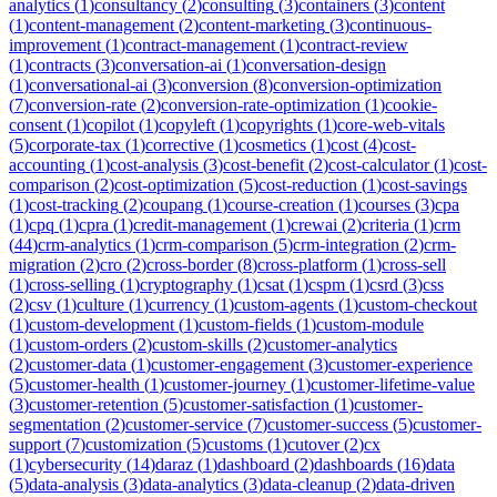
analytics
(
1
)
consultancy
(
2
)
consulting
(
3
)
containers
(
3
)
content
(
1
)
content-management
(
2
)
content-marketing
(
3
)
continuous-
improvement
(
1
)
contract-management
(
1
)
contract-review
(
1
)
contracts
(
3
)
conversation-ai
(
1
)
conversation-design
(
1
)
conversational-ai
(
3
)
conversion
(
8
)
conversion-optimization
(
7
)
conversion-rate
(
2
)
conversion-rate-optimization
(
1
)
cookie-
consent
(
1
)
copilot
(
1
)
copyleft
(
1
)
copyrights
(
1
)
core-web-vitals
(
5
)
corporate-tax
(
1
)
corrective
(
1
)
cosmetics
(
1
)
cost
(
4
)
cost-
accounting
(
1
)
cost-analysis
(
3
)
cost-benefit
(
2
)
cost-calculator
(
1
)
cost-
comparison
(
2
)
cost-optimization
(
5
)
cost-reduction
(
1
)
cost-savings
(
1
)
cost-tracking
(
2
)
coupang
(
1
)
course-creation
(
1
)
courses
(
3
)
cpa
(
1
)
cpq
(
1
)
cpra
(
1
)
credit-management
(
1
)
crewai
(
2
)
criteria
(
1
)
crm
(
44
)
crm-analytics
(
1
)
crm-comparison
(
5
)
crm-integration
(
2
)
crm-
migration
(
2
)
cro
(
2
)
cross-border
(
8
)
cross-platform
(
1
)
cross-sell
(
1
)
cross-selling
(
1
)
cryptography
(
1
)
csat
(
1
)
cspm
(
1
)
csrd
(
3
)
css
(
2
)
csv
(
1
)
culture
(
1
)
currency
(
1
)
custom-agents
(
1
)
custom-checkout
(
1
)
custom-development
(
1
)
custom-fields
(
1
)
custom-module
(
1
)
custom-orders
(
2
)
custom-skills
(
2
)
customer-analytics
(
2
)
customer-data
(
1
)
customer-engagement
(
3
)
customer-experience
(
5
)
customer-health
(
1
)
customer-journey
(
1
)
customer-lifetime-value
(
3
)
customer-retention
(
5
)
customer-satisfaction
(
1
)
customer-
segmentation
(
2
)
customer-service
(
7
)
customer-success
(
5
)
customer-
support
(
7
)
customization
(
5
)
customs
(
1
)
cutover
(
2
)
cx
(
1
)
cybersecurity
(
14
)
daraz
(
1
)
dashboard
(
2
)
dashboards
(
16
)
data
(
5
)
data-analysis
(
3
)
data-analytics
(
3
)
data-cleanup
(
2
)
data-driven