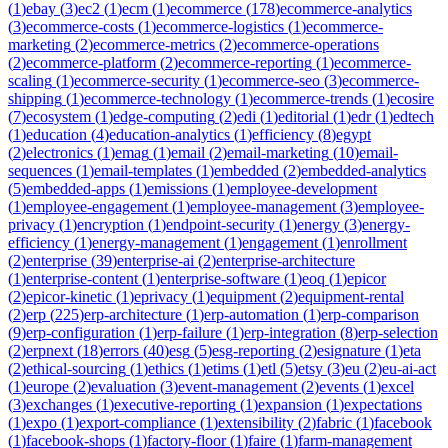
(
1
)
ebay
(
3
)
ec2
(
1
)
ecm
(
1
)
ecommerce
(
178
)
ecommerce-analytics
(
3
)
ecommerce-costs
(
1
)
ecommerce-logistics
(
1
)
ecommerce-
marketing
(
2
)
ecommerce-metrics
(
2
)
ecommerce-operations
(
2
)
ecommerce-platform
(
2
)
ecommerce-reporting
(
1
)
ecommerce-
scaling
(
1
)
ecommerce-security
(
1
)
ecommerce-seo
(
3
)
ecommerce-
shipping
(
1
)
ecommerce-technology
(
1
)
ecommerce-trends
(
1
)
ecosire
(
7
)
ecosystem
(
1
)
edge-computing
(
2
)
edi
(
1
)
editorial
(
1
)
edr
(
1
)
edtech
(
1
)
education
(
4
)
education-analytics
(
1
)
efficiency
(
8
)
egypt
(
2
)
electronics
(
1
)
emag
(
1
)
email
(
2
)
email-marketing
(
10
)
email-
sequences
(
1
)
email-templates
(
1
)
embedded
(
2
)
embedded-analytics
(
5
)
embedded-apps
(
1
)
emissions
(
1
)
employee-development
(
1
)
employee-engagement
(
1
)
employee-management
(
3
)
employee-
privacy
(
1
)
encryption
(
1
)
endpoint-security
(
1
)
energy
(
3
)
energy-
efficiency
(
1
)
energy-management
(
1
)
engagement
(
1
)
enrollment
(
2
)
enterprise
(
39
)
enterprise-ai
(
2
)
enterprise-architecture
(
1
)
enterprise-content
(
1
)
enterprise-software
(
1
)
eoq
(
1
)
epicor
(
2
)
epicor-kinetic
(
1
)
eprivacy
(
1
)
equipment
(
2
)
equipment-rental
(
2
)
erp
(
225
)
erp-architecture
(
1
)
erp-automation
(
1
)
erp-comparison
(
9
)
erp-configuration
(
1
)
erp-failure
(
1
)
erp-integration
(
8
)
erp-selection
(
2
)
erpnext
(
18
)
errors
(
40
)
esg
(
5
)
esg-reporting
(
2
)
esignature
(
1
)
eta
(
2
)
ethical-sourcing
(
1
)
ethics
(
1
)
etims
(
1
)
etl
(
5
)
etsy
(
3
)
eu
(
2
)
eu-ai-act
(
1
)
europe
(
2
)
evaluation
(
3
)
event-management
(
2
)
events
(
1
)
excel
(
3
)
exchanges
(
1
)
executive-reporting
(
1
)
expansion
(
1
)
expectations
(
1
)
expo
(
1
)
export-compliance
(
1
)
extensibility
(
2
)
fabric
(
1
)
facebook
(
1
)
facebook-shops
(
1
)
factory-floor
(
1
)
faire
(
1
)
farm-management