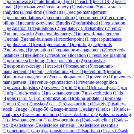
(
1
)
ransomware
(
1
)
rate-limiting
(
3
)
rdl
(
1
)
react
(
8
)
react-19
(
2
)
react-
email
(
1
)
react-native
(
1
)
react-query
(
1
)
real-estate
(
5
)
real-estate-
analytics
(
1
)
real-time
(
4
)
recharts
(
1
)
recipe-management
(
1
)
recommendations
(
1
)
reconciliation
(
1
)
recruitment
(
6
)
recurring-
billing
(
1
)
recurring-revenue
(
5
)
redis
(
2
)
refurbished
(
1
)
registration
(
1
)
regulation
(
1
)
regulations
(
2
)
regulatory
(
3
)
reliability
(
2
)
remix
(
2
)
remote-work
(
2
)
renewable-energy
(
1
)
renewal-management
(
1
)
rental
(
3
)
rental-business
(
1
)
reorder-point
(
1
)
repeat-purchases
(
1
)
replication
(
1
)
report-generation
(
1
)
reporting
(
12
)
reports
(
3
)
repricing
(
1
)
reputation
(
1
)
reputation-management
(
2
)
reserved-
instances
(
1
)
resilience
(
2
)
resource-allocation
(
1
)
resource-planning
(
1
)
resource-scheduling
(
2
)
responsible-ai
(
2
)
responsive
(
2
)
responsive-design
(
1
)
rest-api
(
4
)
restaurant
(
5
)
restaurant-
management
(
1
)
retail
(
13
)
retail-analytics
(
1
)
retention
(
9
)
returns
(
4
)
returns-management
(
2
)
reusable-patterns
(
1
)
revenue
(
10
)
revenue-
management
(
1
)
revenue-optimization
(
1
)
revenue-recognition
(
5
)
reverse-logistics
(
2
)
reviews
(
5
)
rfid
(
2
)
rfm
(
1
)
rfm-analysis
(
1
)
rfp
(
1
)
rfq
(
1
)
rich-results
(
1
)
risk-management
(
7
)
risk-reduction
(
1
)
rls
(
4
)
rohs
(
1
)
roi
(
34
)
roi-optimization
(
1
)
rolling-update
(
1
)
romania
(
1
)
rpa
(
3
)
rsc
(
2
)
russia
(
2
)
saas
(
25
)
saas-pricing
(
1
)
safety
(
2
)
safety-
stock
(
1
)
sage
(
1
)
sage-50
(
2
)
sage-intacct
(
1
)
salary
(
1
)
sales
(
19
)
sales-
analytics
(
3
)
sales-automation
(
1
)
sales-dashboard
(
2
)
sales-forecasting
(
1
)
sales-management
(
1
)
sales-operations
(
1
)
sales-pipeline
(
1
)
sales-
tax
(
8
)
salesforce
(
5
)
salesforce-einstein
(
1
)
salesforce-essentials
(
1
)
sanctions
(
1
)
sap
(
5
)
sap-business-one
(
2
)
sap-hana
(
1
)
sars
(
2
)
sasb