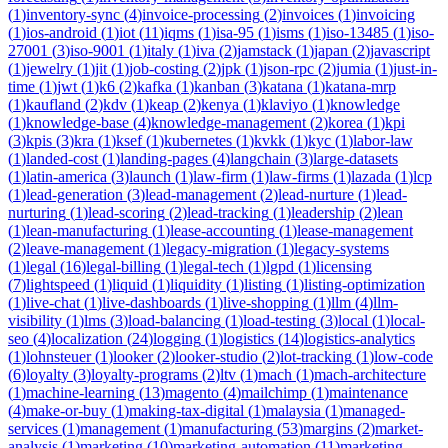
(
1
)
inventory-sync
(
4
)
invoice-processing
(
2
)
invoices
(
1
)
invoicing
(
1
)
ios-android
(
1
)
iot
(
11
)
iqms
(
1
)
isa-95
(
1
)
isms
(
1
)
iso-13485
(
1
)
iso-
27001
(
3
)
iso-9001
(
1
)
italy
(
1
)
iva
(
2
)
jamstack
(
1
)
japan
(
2
)
javascript
(
1
)
jewelry
(
1
)
jit
(
1
)
job-costing
(
2
)
jpk
(
1
)
json-rpc
(
2
)
jumia
(
1
)
just-in-
time
(
1
)
jwt
(
1
)
k6
(
2
)
kafka
(
1
)
kanban
(
3
)
katana
(
1
)
katana-mrp
(
1
)
kaufland
(
2
)
kdv
(
1
)
keap
(
2
)
kenya
(
1
)
klaviyo
(
1
)
knowledge
(
1
)
knowledge-base
(
4
)
knowledge-management
(
2
)
korea
(
1
)
kpi
(
3
)
kpis
(
3
)
kra
(
1
)
ksef
(
1
)
kubernetes
(
1
)
kvkk
(
1
)
kyc
(
1
)
labor-law
(
1
)
landed-cost
(
1
)
landing-pages
(
4
)
langchain
(
3
)
large-datasets
(
1
)
latin-america
(
3
)
launch
(
1
)
law-firm
(
1
)
law-firms
(
1
)
lazada
(
1
)
lcp
(
1
)
lead-generation
(
3
)
lead-management
(
2
)
lead-nurture
(
1
)
lead-
nurturing
(
1
)
lead-scoring
(
2
)
lead-tracking
(
1
)
leadership
(
2
)
lean
(
1
)
lean-manufacturing
(
1
)
lease-accounting
(
1
)
lease-management
(
2
)
leave-management
(
1
)
legacy-migration
(
1
)
legacy-systems
(
1
)
legal
(
16
)
legal-billing
(
1
)
legal-tech
(
1
)
lgpd
(
1
)
licensing
(
7
)
lightspeed
(
1
)
liquid
(
1
)
liquidity
(
1
)
listing
(
1
)
listing-optimization
(
1
)
live-chat
(
1
)
live-dashboards
(
1
)
live-shopping
(
1
)
llm
(
4
)
llm-
visibility
(
1
)
lms
(
3
)
load-balancing
(
1
)
load-testing
(
3
)
local
(
1
)
local-
seo
(
4
)
localization
(
24
)
logging
(
1
)
logistics
(
14
)
logistics-analytics
(
1
)
lohnsteuer
(
1
)
looker
(
2
)
looker-studio
(
2
)
lot-tracking
(
1
)
low-code
(
6
)
loyalty
(
3
)
loyalty-programs
(
2
)
ltv
(
1
)
mach
(
1
)
mach-architecture
(
1
)
machine-learning
(
13
)
magento
(
4
)
mailchimp
(
1
)
maintenance
(
4
)
make-or-buy
(
1
)
making-tax-digital
(
1
)
malaysia
(
1
)
managed-
services
(
1
)
management
(
1
)
manufacturing
(
53
)
margins
(
2
)
market-
analysis
(
1
)
marketing
(
10
)
marketing-automation
(
11
)
marketing-