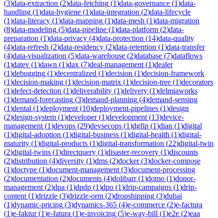
(
3
)
data-extraction
(
2
)
data-fetching
(
1
)
data-governance
(
1
)
data-
handling
(
1
)
data-hygiene
(
1
)
data-integration
(
2
)
data-lifecycle
(
1
)
data-literacy
(
1
)
data-mapping
(
1
)
data-mesh
(
1
)
data-migration
(
8
)
data-modeling
(
5
)
data-pipeline
(
1
)
data-platform
(
2
)
data-
preparation
(
1
)
data-privacy
(
4
)
data-protection
(
14
)
data-quality
(
4
)
data-refresh
(
2
)
data-residency
(
2
)
data-retention
(
1
)
data-transfer
(
4
)
data-visualization
(
5
)
data-warehouse
(
2
)
database
(
7
)
dataflows
(
1
)
datev
(
1
)
dawn
(
1
)
dax
(
7
)
deal-management
(
1
)
dealer
(
1
)
debugging
(
1
)
decentralized
(
1
)
decision
(
1
)
decision-framework
(
1
)
decision-making
(
1
)
decision-matrix
(
1
)
decision-tree
(
1
)
decorators
(
1
)
defect-detection
(
1
)
deliverability
(
1
)
delivery
(
1
)
delmiaworks
(
1
)
demand-forecasting
(
3
)
demand-planning
(
4
)
demand-sensing
(
1
)
dental
(
1
)
deployment
(
10
)
deployment-pipelines
(
1
)
design
(
2
)
design-system
(
1
)
developer
(
1
)
development
(
13
)
device-
management
(
1
)
devops
(
29
)
devsecops
(
1
)
dgfip
(
1
)
dian
(
1
)
digital
(
1
)
digital-adoption
(
1
)
digital-business
(
1
)
digital-health
(
1
)
digital-
maturity
(
1
)
digital-products
(
1
)
digital-transformation
(
22
)
digital-twin
(
2
)
digital-twins
(
1
)
directquery
(
1
)
disaster-recovery
(
1
)
discounts
(
2
)
distribution
(
4
)
diversity
(
1
)
dms
(
2
)
docker
(
3
)
docker-compose
(
1
)
doctype
(
1
)
document-management
(
3
)
document-processing
(
2
)
documentation
(
2
)
documents
(
4
)
dolibarr
(
1
)
domo
(
1
)
donor-
management
(
2
)
dpa
(
1
)
dpdp
(
1
)
dpo
(
1
)
drip-campaigns
(
1
)
drip-
content
(
1
)
drizzle
(
3
)
drizzle-orm
(
2
)
dropshipping
(
3
)
dubai
(
1
)
dynamic-pricing
(
3
)
dynamics-365
(
4
)
e-commerce
(
2
)
e-factura
(
1
)
e-faktur
(
1
)
e-fatura
(
1
)
e-invoicing
(
5
)
e-way-bill
(
1
)
e2e
(
2
)
eaa