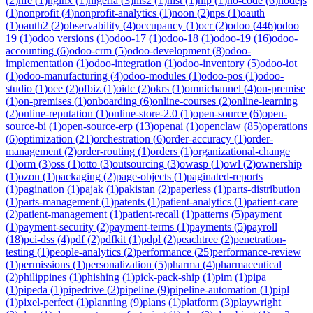
(
2
)
nfe
(
1
)
nginx
(
1
)
nigeria
(
3
)
nis2
(
1
)
nist
(
1
)
nlp
(
1
)
no-code
(
6
)
nodejs
(
1
)
nonprofit
(
4
)
nonprofit-analytics
(
1
)
noon
(
2
)
nps
(
1
)
oauth
(
1
)
oauth2
(
2
)
observability
(
4
)
occupancy
(
1
)
ocr
(
2
)
odoo
(
446
)
odoo
19
(
1
)
odoo versions
(
1
)
odoo-17
(
1
)
odoo-18
(
1
)
odoo-19
(
16
)
odoo-
accounting
(
6
)
odoo-crm
(
5
)
odoo-development
(
8
)
odoo-
implementation
(
1
)
odoo-integration
(
1
)
odoo-inventory
(
5
)
odoo-iot
(
1
)
odoo-manufacturing
(
4
)
odoo-modules
(
1
)
odoo-pos
(
1
)
odoo-
studio
(
1
)
oee
(
2
)
ofbiz
(
1
)
oidc
(
2
)
okrs
(
1
)
omnichannel
(
4
)
on-premise
(
1
)
on-premises
(
1
)
onboarding
(
6
)
online-courses
(
2
)
online-learning
(
2
)
online-reputation
(
1
)
online-store-2.0
(
1
)
open-source
(
6
)
open-
source-bi
(
1
)
open-source-erp
(
13
)
openai
(
1
)
openclaw
(
85
)
operations
(
6
)
optimization
(
21
)
orchestration
(
6
)
order-accuracy
(
1
)
order-
management
(
2
)
order-routing
(
1
)
orders
(
1
)
organizational-change
(
1
)
orm
(
3
)
oss
(
1
)
otto
(
3
)
outsourcing
(
3
)
owasp
(
1
)
owl
(
2
)
ownership
(
1
)
ozon
(
1
)
packaging
(
2
)
page-objects
(
1
)
paginated-reports
(
1
)
pagination
(
1
)
pajak
(
1
)
pakistan
(
2
)
paperless
(
1
)
parts-distribution
(
1
)
parts-management
(
1
)
patents
(
1
)
patient-analytics
(
1
)
patient-care
(
2
)
patient-management
(
1
)
patient-recall
(
1
)
patterns
(
5
)
payment
(
1
)
payment-security
(
2
)
payment-terms
(
1
)
payments
(
5
)
payroll
(
18
)
pci-dss
(
4
)
pdf
(
2
)
pdfkit
(
1
)
pdpl
(
2
)
peachtree
(
2
)
penetration-
testing
(
1
)
people-analytics
(
2
)
performance
(
25
)
performance-review
(
1
)
permissions
(
1
)
personalization
(
5
)
pharma
(
4
)
pharmaceutical
(
2
)
philippines
(
1
)
phishing
(
1
)
pick-pack-ship
(
1
)
pim
(
1
)
pipa
(
1
)
pipeda
(
1
)
pipedrive
(
2
)
pipeline
(
9
)
pipeline-automation
(
1
)
pipl
(
1
)
pixel-perfect
(
1
)
planning
(
9
)
plans
(
1
)
platform
(
3
)
playwright