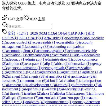
深入探索 Odoo 集成、电商自动化以及 AI 驱动商业解决方案
背后的技术。
1247
文章
1632
主题
全部（1247）
2026
(
6
)
3d
(
1
)
3pl
(
3
)
4pl
(
1
)
AP-AR
(
1
)
HR
(
1
)
IFRS
(
1
)
KPIs
(
1
)
a11y
(
1
)
a2p-10dlc
(
1
)
ab-testing
(
5
)
about-ecosire
(
1
)
access-control
(
2
)
access-rights
(
1
)
accessibility
(
3
)
account-
management
(
1
)
accounting
(
83
)
accounting-comparison
(
1
)
accounting-firms
(
1
)
accounts-payable
(
3
)
accounts-receivable
(
1
)
activation
(
1
)
activecampaign
(
2
)
acumatica
(
1
)
ada
(
2
)
adempiere
(
1
)
adequacy
(
1
)
admin-api
(
1
)
administration
(
1
)
adobe-commerce
(
2
)
adoption
(
2
)
aerospace
(
1
)
afip
(
1
)
africa
(
2
)
aftermarket
(
1
)
agency
(
13
)
agency-automation
(
1
)
agency-growth
(
2
)
agency-scaling
(
1
)
agentforce
(
1
)
agile
(
2
)
agreements
(
1
)
agriculture
(
3
)
agritech
(
1
)
ai
(
62
)
ai-agent
(
1
)
ai-agents
(
38
)
ai-analytics
(
2
)
ai-architecture
(
2
)
ai-
assistants
(
1
)
ai-automation
(
6
)
ai-bot
(
1
)
ai-chatbot
(
1
)
ai-comparison
(
1
)
ai-content
(
1
)
ai-development
(
1
)
ai-ethics
(
1
)
ai-frameworks
(
2
)
ai-
investment
(
1
)
ai-queries
(
1
)
ai-search
(
3
)
ai-security
(
1
)
ai-testing
(
1
)
ai-threats
(
1
)
alerting
(
2
)
alexa
(
1
)
alibaba
(
1
)
aliexpress
(
1
)
all-in-one
(
2
)
allegro
(
2
)
amazon
(
7
)
amazon-ads
(
1
)
amazon-ppc
(
1
)
amazon-
seller
(
1
)
aml
(
1
)
analytics
(
40
)
announcement
(
1
)
anomaly-detection