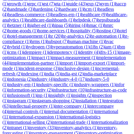
(
1
)
growth
(
1
)
grpc
(
1
)
gst
(
7
)
gta
(
1
)
guide
(
43
)
gxp
(
2
)
gym
(
1
)
haccp
(
2
)
handmade
(
3
)
hardening
(
2
)
hardware
(
1
)
hcm
(
1
)
headless
(
4
)
headless-commerce
(
3
)
headless-erp
(
1
)
healthcare
(
9
)
healthcare-
analytics
(
1
)
healthcare-dashboards
(
1
)
helpdesk
(
7
)
hepsiburada
(
1
)
hetzner
(
1
)
higher-ed
(
1
)
hipaa
(
5
)
hiring
(
4
)
hmac
(
1
)
hmrc
(
2
)
home-goods
(
1
)
home-services
(
1
)
hospitality
(
5
)
hosting
(
3
)
hotel
(
1
)
hotel-management
(
1
)
hr
(
20
)
hr-analytics
(
2
)
hr-automation
(
1
)
hr-
compliance
(
1
)
hrms
(
1
)
hubspot
(
7
)
human-machine
(
1
)
hvac
(
2
)
hybrid
(
1
)
hydrogen
(
3
)
hyperautomation
(
1
)
i18n
(
2
)
iam
(
1
)
ibm
(
1
)
icms
(
1
)
idempiere
(
1
)
idempotency
(
1
)
identity
(
4
)
ifrs-15
(
1
)
image-
optimization
(
1
)
impact
(
1
)
impact-measurement
(
1
)
implementation
(
44
)
implementation-partner
(
1
)
import
(
1
)
import-export
(
1
)
import-
mode
(
1
)
incident-response
(
3
)
inclusive-design
(
1
)
incremental-
refresh
(
2
)
indexing
(
1
)
india
(
5
)
india-gst
(
2
)
india-marketplace
(
1
)
indonesia
(
2
)
industry
(
4
)
industry-4-0
(
17
)
industry-5-0
(
1
)
industry-erp
(
1
)
industry-specific
(
1
)
industry-wrappers
(
1
)
infor
(
1
)
information-security
(
2
)
infrastructure
(
10
)
infrastructure-as-code
(
1
)
infusionsoft
(
1
)
inp
(
1
)
insightly
(
1
)
insights
(
2
)
inspection
(
1
)
instagram
(
1
)
instagram-shopping
(
2
)
installation
(
1
)
integration
(
63
)
intellectual-property
(
1
)
inter-company
(
1
)
intercompany
(
4
)
internal-controls
(
1
)
internal-documentation
(
1
)
international
(
11
)
international-expansion
(
1
)
international-logistics
(
1
)
international-selling
(
2
)
international-trade
(
1
)
internationalization
(
2
)
intranet
(
1
)
inventory
(
33
)
inventory-analytics
(
1
)
inventory-
forecasting
(
1
)
inventory-management
(
5
)
inventory-optimization