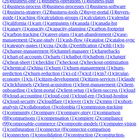
(
26
)
business-one
(
1
)
business-operations
(
1
)
business-plan
(
1
)
business-process
(
8
)
business-processes
(
1
)
business-software
(
1
)
business-strategy
(
12
)
business-tools
(
2
)
buyer-portal
(
1
)
buyers-
guide
(
1
)
caching
(
6
)
calculation-groups
(
1
)
calculators
(
1
)
calendar
(
3
)
california
(
1
)
cam
(
1
)
campaigns
(
4
)
canada
(
1
)
canada-hst
(
1
)
canary
(
1
)
capacity
(
2
)
capacity-planning
(
2
)
carbon-footprint
(
2
)
carbon-tracking
(
3
)
career-plans
(
1
)
cart-abandonment
(
2
)
case-
management
(
2
)
case-study
(
11
)
cash-flow
(
4
)
catalog
(
2
)
catalog-sync
(
1
)
category-pages
(
1
)
ccpa
(
2
)
cdn
(
2
)
certification
(
2
)
cfdi
(
1
)
cfo
(
2
)
change-management
(
6
)
channel-manager
(
1
)
chargebacks
(
1
)
chart-of-accounts
(
3
)
charts
(
1
)
chatbot
(
6
)
chatbots
(
1
)
chatgpt
(
2
)
cheat-sheet
(
1
)
checklist
(
7
)
checkout
(
2
)
checkout-optimization
(
2
)
chemical
(
2
)
china
(
1
)
churn
(
1
)
churn-management
(
1
)
churn-
prediction
(
2
)
churn-reduction
(
1
)
ci-cd
(
7
)
cicd
(
1
)
cin7
(
1
)
circular-
economy
(
1
)
cis
(
1
)
citizen-development
(
3
)
citizen-services
(
1
)
claude
(
2
)
clickfunnels
(
2
)
client-acquisition
(
1
)
client-management
(
2
)
client-
onboarding
(
1
)
client-portal
(
2
)
client-setup
(
1
)
client-success
(
1
)
cloud
(
8
)
cloud-accounting
(
1
)
cloud-cost
(
1
)
cloud-erp
(
3
)
cloud-hosting
(
2
)
cloud-security
(
2
)
cloudflare
(
1
)
clover
(
1
)
clv
(
2
)
cmms
(
1
)
cohort-
analysis
(
2
)
collaboration
(
3
)
colombia
(
1
)
commission-tracking
(
1
)
community
(
3
)
company
(
1
)
company-story
(
1
)
comparison
(
88
)
comparisons
(
1
)
compensation
(
1
)
compiere
(
2
)
compliance
(
99
)
composable-commerce
(
2
)
composite-models
(
1
)
computer-vision
(
1
)
configuration
(
1
)
connector
(
8
)
connector-comparison
(
1
)
connectors
(
1
)
consolidation
(
3
)
construction
(
2
)
construction-