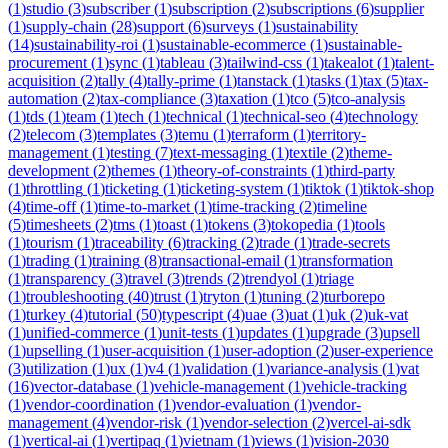
(
1
)
studio
(
3
)
subscriber
(
1
)
subscription
(
2
)
subscriptions
(
6
)
supplier
(
1
)
supply-chain
(
28
)
support
(
6
)
surveys
(
1
)
sustainability
(
14
)
sustainability-roi
(
1
)
sustainable-ecommerce
(
1
)
sustainable-
procurement
(
1
)
sync
(
1
)
tableau
(
3
)
tailwind-css
(
1
)
takealot
(
1
)
talent-
acquisition
(
2
)
tally
(
4
)
tally-prime
(
1
)
tanstack
(
1
)
tasks
(
1
)
tax
(
5
)
tax-
automation
(
2
)
tax-compliance
(
3
)
taxation
(
1
)
tco
(
5
)
tco-analysis
(
1
)
tds
(
1
)
team
(
1
)
tech
(
1
)
technical
(
1
)
technical-seo
(
4
)
technology
(
2
)
telecom
(
3
)
templates
(
3
)
temu
(
1
)
terraform
(
1
)
territory-
management
(
1
)
testing
(
7
)
text-messaging
(
1
)
textile
(
2
)
theme-
development
(
2
)
themes
(
1
)
theory-of-constraints
(
1
)
third-party
(
1
)
throttling
(
1
)
ticketing
(
1
)
ticketing-system
(
1
)
tiktok
(
1
)
tiktok-shop
(
4
)
time-off
(
1
)
time-to-market
(
1
)
time-tracking
(
2
)
timeline
(
5
)
timesheets
(
2
)
tms
(
1
)
toast
(
1
)
tokens
(
3
)
tokopedia
(
1
)
tools
(
1
)
tourism
(
1
)
traceability
(
6
)
tracking
(
2
)
trade
(
1
)
trade-secrets
(
1
)
trading
(
1
)
training
(
8
)
transactional-email
(
1
)
transformation
(
1
)
transparency
(
3
)
travel
(
3
)
trends
(
2
)
trendyol
(
1
)
triage
(
1
)
troubleshooting
(
40
)
trust
(
1
)
tryton
(
1
)
tuning
(
2
)
turborepo
(
1
)
turkey
(
4
)
tutorial
(
50
)
typescript
(
4
)
uae
(
3
)
uat
(
1
)
uk
(
2
)
uk-vat
(
1
)
unified-commerce
(
1
)
unit-tests
(
1
)
updates
(
1
)
upgrade
(
3
)
upsell
(
1
)
upselling
(
1
)
user-acquisition
(
1
)
user-adoption
(
2
)
user-experience
(
3
)
utilization
(
1
)
ux
(
1
)
v4
(
1
)
validation
(
1
)
variance-analysis
(
1
)
vat
(
16
)
vector-database
(
1
)
vehicle-management
(
1
)
vehicle-tracking
(
1
)
vendor-coordination
(
1
)
vendor-evaluation
(
1
)
vendor-
management
(
4
)
vendor-risk
(
1
)
vendor-selection
(
2
)
vercel-ai-sdk
(
1
)
vertical-ai
(
1
)
vertipaq
(
1
)
vietnam
(
1
)
views
(
1
)
vision-2030