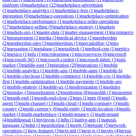
platform
(
4
)
marketplace
(
22
)
marketplace-advertising
(
1
)
marketplace-analytics
(
1
)
marketplace-fees
(
1
)
marketplace-
integration
(
9
)
marketplace-operations
(
1
)
marketplace-optimization
(
1
)
marketplace-performance
(
1
)
marketplace-seller-operations
(
17
)
marketplace-selling
(
9
)
marketplace-strategy
(
1
)
markets
(
1
)
markets-pro
(
1
)
master-data
(
1
)
matter-management
(
1
)
mcommerce
(
2
)
measurement
(
1
)
media
(
3
)
medical-device
(
1
)
membership
(
2
)
membership-sites
(
3
)
memberships
(
1
)
mercadolibre
(
2
)
mes
(
2
)
messaging
(
1
)
metabase
(
1
)
metasfresh
(
1
)
method-crm
(
1
)
metrics
(
2
)
mexico
(
1
)
mfa
(
1
)
microlearning
(
1
)
microservices
(
6
)
microsoft
(
4
)
microsoft-365
(
1
)
microsoft-copilot
(
1
)
microsoft-fabric
(
3
)
mid-
market
(
3
)
middle-east
(
3
)
migration
(
29
)
migrations
(
1
)
mobile
(
1
)
mobile-analytics
(
1
)
mobile-app
(
1
)
mobile-apps
(
1
)
mobile-bi
(
1
)
mobile-checkout
(
1
)
mobile-commerce
(
14
)
mobile-cro
(
1
)
mobile-
first
(
1
)
mobile-optimization
(
1
)
mobile-payments
(
1
)
mobile-seo
(
1
)
mobile-strategy
(
1
)
mobile-ux
(
1
)
modernization
(
1
)
modules
(
2
)
monday
(
3
)
monetization
(
2
)
monitoring
(
8
)
monolith
(
1
)
monorepo
(
2
)
month-end
(
1
)
month-end-close
(
2
)
mps
(
1
)
mrp
(
6
)
mtd
(
1
)
multi-
agent
(
5
)
multi-channel
(
13
)
multi-cloud
(
1
)
multi-company
(
3
)
multi-
country
(
2
)
multi-currency
(
6
)
multi-entity
(
2
)
multi-location
(
4
)
multi-
market
(
1
)
multi-marketplace
(
1
)
multi-tenancy
(
1
)
multi-tenant
(
4
)
multilingual
(
1
)
myinvois
(
1
)
n8n
(
1
)
native-app
(
1
)
natural-
language
(
2
)
ndpr
(
1
)
nearshoring
(
1
)
nestjs
(
5
)
netsuite
(
5
)
network-
operations
(
1
)
new-features
(
3
)
next-intl
(
1
)
next-js
(
1
)
nextjs
(
4
)
nexus