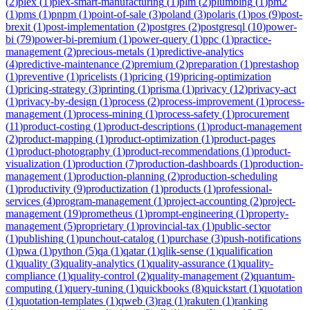
(
2
)
plex
(
1
)
plex-smart-manufacturing
(
1
)
plm
(
2
)
plumbing
(
1
)
pm2
(
1
)
pms
(
1
)
pnpm
(
1
)
point-of-sale
(
3
)
poland
(
3
)
polaris
(
1
)
pos
(
9
)
post-
brexit
(
1
)
post-implementation
(
2
)
postgres
(
2
)
postgresql
(
10
)
power-
bi
(
79
)
power-bi-premium
(
1
)
power-query
(
1
)
ppc
(
1
)
practice-
management
(
2
)
precious-metals
(
1
)
predictive-analytics
(
4
)
predictive-maintenance
(
2
)
premium
(
2
)
preparation
(
1
)
prestashop
(
1
)
preventive
(
1
)
pricelists
(
1
)
pricing
(
19
)
pricing-optimization
(
1
)
pricing-strategy
(
3
)
printing
(
1
)
prisma
(
1
)
privacy
(
12
)
privacy-act
(
1
)
privacy-by-design
(
1
)
process
(
2
)
process-improvement
(
1
)
process-
management
(
1
)
process-mining
(
1
)
process-safety
(
1
)
procurement
(
11
)
product-costing
(
1
)
product-descriptions
(
1
)
product-management
(
2
)
product-mapping
(
1
)
product-optimization
(
1
)
product-pages
(
1
)
product-photography
(
1
)
product-recommendations
(
1
)
product-
visualization
(
1
)
production
(
7
)
production-dashboards
(
1
)
production-
management
(
1
)
production-planning
(
2
)
production-scheduling
(
1
)
productivity
(
9
)
productization
(
1
)
products
(
1
)
professional-
services
(
4
)
program-management
(
1
)
project-accounting
(
2
)
project-
management
(
19
)
prometheus
(
1
)
prompt-engineering
(
1
)
property-
management
(
5
)
proprietary
(
1
)
provincial-tax
(
1
)
public-sector
(
1
)
publishing
(
1
)
punchout-catalog
(
1
)
purchase
(
3
)
push-notifications
(
1
)
pwa
(
1
)
python
(
5
)
qa
(
1
)
qatar
(
1
)
qlik-sense
(
1
)
qualification
(
1
)
quality
(
3
)
quality-analytics
(
1
)
quality-assurance
(
1
)
quality-
compliance
(
1
)
quality-control
(
2
)
quality-management
(
2
)
quantum-
computing
(
1
)
query-tuning
(
1
)
quickbooks
(
8
)
quickstart
(
1
)
quotation
(
1
)
quotation-templates
(
1
)
qweb
(
3
)
rag
(
1
)
rakuten
(
1
)
ranking