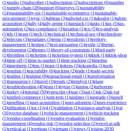
(
1
)
studio
(
3
)
subscriber
(
1
)
subscription
(
2
)
subscriptions
(
6
)
supplier
(
1
)
supply-chain
(
28
)
support
(
6
)
surveys
(
1
)
sustainability
(
14
)
sustainability-roi
(
1
)
sustainable-ecommerce
(
1
)
sustainable-
procurement
(
1
)
sync
(
1
)
tableau
(
3
)
tailwind-css
(
1
)
takealot
(
1
)
talent-
acquisition
(
2
)
tally
(
4
)
tally-prime
(
1
)
tanstack
(
1
)
tasks
(
1
)
tax
(
5
)
tax-
automation
(
2
)
tax-compliance
(
3
)
taxation
(
1
)
tco
(
5
)
tco-analysis
(
1
)
tds
(
1
)
team
(
1
)
tech
(
1
)
technical
(
1
)
technical-seo
(
4
)
technology
(
2
)
telecom
(
3
)
templates
(
3
)
temu
(
1
)
terraform
(
1
)
territory-
management
(
1
)
testing
(
7
)
text-messaging
(
1
)
textile
(
2
)
theme-
development
(
2
)
themes
(
1
)
theory-of-constraints
(
1
)
third-party
(
1
)
throttling
(
1
)
ticketing
(
1
)
ticketing-system
(
1
)
tiktok
(
1
)
tiktok-shop
(
4
)
time-off
(
1
)
time-to-market
(
1
)
time-tracking
(
2
)
timeline
(
5
)
timesheets
(
2
)
tms
(
1
)
toast
(
1
)
tokens
(
3
)
tokopedia
(
1
)
tools
(
1
)
tourism
(
1
)
traceability
(
6
)
tracking
(
2
)
trade
(
1
)
trade-secrets
(
1
)
trading
(
1
)
training
(
8
)
transactional-email
(
1
)
transformation
(
1
)
transparency
(
3
)
travel
(
3
)
trends
(
2
)
trendyol
(
1
)
triage
(
1
)
troubleshooting
(
40
)
trust
(
1
)
tryton
(
1
)
tuning
(
2
)
turborepo
(
1
)
turkey
(
4
)
tutorial
(
50
)
typescript
(
4
)
uae
(
3
)
uat
(
1
)
uk
(
2
)
uk-vat
(
1
)
unified-commerce
(
1
)
unit-tests
(
1
)
updates
(
1
)
upgrade
(
3
)
upsell
(
1
)
upselling
(
1
)
user-acquisition
(
1
)
user-adoption
(
2
)
user-experience
(
3
)
utilization
(
1
)
ux
(
1
)
v4
(
1
)
validation
(
1
)
variance-analysis
(
1
)
vat
(
16
)
vector-database
(
1
)
vehicle-management
(
1
)
vehicle-tracking
(
1
)
vendor-coordination
(
1
)
vendor-evaluation
(
1
)
vendor-
management
(
4
)
vendor-risk
(
1
)
vendor-selection
(
2
)
vercel-ai-sdk
(
1
)
vertical-ai
(
1
)
vertipaq
(
1
)
vietnam
(
1
)
views
(
1
)
vision-2030