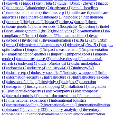
(
1
)
growth
(
1
)
grpc
(
1
)
gst
(
7
)
gta
(
1
)
guide
(
43
)
gxp
(
2
)
gym
(
1
)
haccp
(
2
)
handmade
(
3
)
hardening
(
2
)
hardware
(
1
)
hcm
(
1
)
headless
(
4
)
headless-commerce
(
3
)
headless-erp
(
1
)
healthcare
(
9
)
healthcare-
analytics
(
1
)
healthcare-dashboards
(
1
)
helpdesk
(
7
)
hepsiburada
(
1
)
hetzner
(
1
)
higher-ed
(
1
)
hipaa
(
5
)
hiring
(
4
)
hmac
(
1
)
hmrc
(
2
)
home-goods
(
1
)
home-services
(
1
)
hospitality
(
5
)
hosting
(
3
)
hotel
(
1
)
hotel-management
(
1
)
hr
(
20
)
hr-analytics
(
2
)
hr-automation
(
1
)
hr-
compliance
(
1
)
hrms
(
1
)
hubspot
(
7
)
human-machine
(
1
)
hvac
(
2
)
hybrid
(
1
)
hydrogen
(
3
)
hyperautomation
(
1
)
i18n
(
2
)
iam
(
1
)
ibm
(
1
)
icms
(
1
)
idempiere
(
1
)
idempotency
(
1
)
identity
(
4
)
ifrs-15
(
1
)
image-
optimization
(
1
)
impact
(
1
)
impact-measurement
(
1
)
implementation
(
44
)
implementation-partner
(
1
)
import
(
1
)
import-export
(
1
)
import-
mode
(
1
)
incident-response
(
3
)
inclusive-design
(
1
)
incremental-
refresh
(
2
)
indexing
(
1
)
india
(
5
)
india-gst
(
2
)
india-marketplace
(
1
)
indonesia
(
2
)
industry
(
4
)
industry-4-0
(
17
)
industry-5-0
(
1
)
industry-erp
(
1
)
industry-specific
(
1
)
industry-wrappers
(
1
)
infor
(
1
)
information-security
(
2
)
infrastructure
(
10
)
infrastructure-as-code
(
1
)
infusionsoft
(
1
)
inp
(
1
)
insightly
(
1
)
insights
(
2
)
inspection
(
1
)
instagram
(
1
)
instagram-shopping
(
2
)
installation
(
1
)
integration
(
63
)
intellectual-property
(
1
)
inter-company
(
1
)
intercompany
(
4
)
internal-controls
(
1
)
internal-documentation
(
1
)
international
(
11
)
international-expansion
(
1
)
international-logistics
(
1
)
international-selling
(
2
)
international-trade
(
1
)
internationalization
(
2
)
intranet
(
1
)
inventory
(
33
)
inventory-analytics
(
1
)
inventory-
forecasting
(
1
)
inventory-management
(
5
)
inventory-optimization