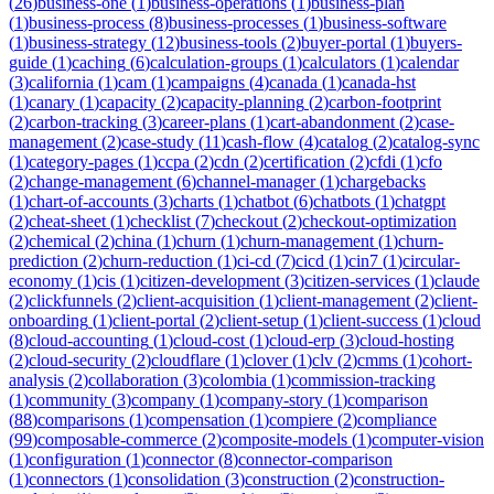
(
26
)
business-one
(
1
)
business-operations
(
1
)
business-plan
(
1
)
business-process
(
8
)
business-processes
(
1
)
business-software
(
1
)
business-strategy
(
12
)
business-tools
(
2
)
buyer-portal
(
1
)
buyers-
guide
(
1
)
caching
(
6
)
calculation-groups
(
1
)
calculators
(
1
)
calendar
(
3
)
california
(
1
)
cam
(
1
)
campaigns
(
4
)
canada
(
1
)
canada-hst
(
1
)
canary
(
1
)
capacity
(
2
)
capacity-planning
(
2
)
carbon-footprint
(
2
)
carbon-tracking
(
3
)
career-plans
(
1
)
cart-abandonment
(
2
)
case-
management
(
2
)
case-study
(
11
)
cash-flow
(
4
)
catalog
(
2
)
catalog-sync
(
1
)
category-pages
(
1
)
ccpa
(
2
)
cdn
(
2
)
certification
(
2
)
cfdi
(
1
)
cfo
(
2
)
change-management
(
6
)
channel-manager
(
1
)
chargebacks
(
1
)
chart-of-accounts
(
3
)
charts
(
1
)
chatbot
(
6
)
chatbots
(
1
)
chatgpt
(
2
)
cheat-sheet
(
1
)
checklist
(
7
)
checkout
(
2
)
checkout-optimization
(
2
)
chemical
(
2
)
china
(
1
)
churn
(
1
)
churn-management
(
1
)
churn-
prediction
(
2
)
churn-reduction
(
1
)
ci-cd
(
7
)
cicd
(
1
)
cin7
(
1
)
circular-
economy
(
1
)
cis
(
1
)
citizen-development
(
3
)
citizen-services
(
1
)
claude
(
2
)
clickfunnels
(
2
)
client-acquisition
(
1
)
client-management
(
2
)
client-
onboarding
(
1
)
client-portal
(
2
)
client-setup
(
1
)
client-success
(
1
)
cloud
(
8
)
cloud-accounting
(
1
)
cloud-cost
(
1
)
cloud-erp
(
3
)
cloud-hosting
(
2
)
cloud-security
(
2
)
cloudflare
(
1
)
clover
(
1
)
clv
(
2
)
cmms
(
1
)
cohort-
analysis
(
2
)
collaboration
(
3
)
colombia
(
1
)
commission-tracking
(
1
)
community
(
3
)
company
(
1
)
company-story
(
1
)
comparison
(
88
)
comparisons
(
1
)
compensation
(
1
)
compiere
(
2
)
compliance
(
99
)
composable-commerce
(
2
)
composite-models
(
1
)
computer-vision
(
1
)
configuration
(
1
)
connector
(
8
)
connector-comparison
(
1
)
connectors
(
1
)
consolidation
(
3
)
construction
(
2
)
construction-