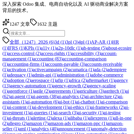
深入探索 Odoo 集成、电商自动化以及 AI 驱动商业解决方案
背后的技术。
1247
文章
1632
主题
全部（1247）
2026
(
6
)
3d
(
1
)
3pl
(
3
)
4pl
(
1
)
AP-AR
(
1
)
HR
(
1
)
IFRS
(
1
)
KPIs
(
1
)
a11y
(
1
)
a2p-10dlc
(
1
)
ab-testing
(
5
)
about-ecosire
(
1
)
access-control
(
2
)
access-rights
(
1
)
accessibility
(
3
)
account-
management
(
1
)
accounting
(
83
)
accounting-comparison
(
1
)
accounting-firms
(
1
)
accounts-payable
(
3
)
accounts-receivable
(
1
)
activation
(
1
)
activecampaign
(
2
)
acumatica
(
1
)
ada
(
2
)
adempiere
(
1
)
adequacy
(
1
)
admin-api
(
1
)
administration
(
1
)
adobe-commerce
(
2
)
adoption
(
2
)
aerospace
(
1
)
afip
(
1
)
africa
(
2
)
aftermarket
(
1
)
agency
(
13
)
agency-automation
(
1
)
agency-growth
(
2
)
agency-scaling
(
1
)
agentforce
(
1
)
agile
(
2
)
agreements
(
1
)
agriculture
(
3
)
agritech
(
1
)
ai
(
62
)
ai-agent
(
1
)
ai-agents
(
38
)
ai-analytics
(
2
)
ai-architecture
(
2
)
ai-
assistants
(
1
)
ai-automation
(
6
)
ai-bot
(
1
)
ai-chatbot
(
1
)
ai-comparison
(
1
)
ai-content
(
1
)
ai-development
(
1
)
ai-ethics
(
1
)
ai-frameworks
(
2
)
ai-
investment
(
1
)
ai-queries
(
1
)
ai-search
(
3
)
ai-security
(
1
)
ai-testing
(
1
)
ai-threats
(
1
)
alerting
(
2
)
alexa
(
1
)
alibaba
(
1
)
aliexpress
(
1
)
all-in-one
(
2
)
allegro
(
2
)
amazon
(
7
)
amazon-ads
(
1
)
amazon-ppc
(
1
)
amazon-
seller
(
1
)
aml
(
1
)
analytics
(
40
)
announcement
(
1
)
anomaly-detection