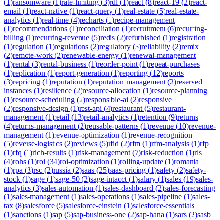
(
1
)
ransomware
(
1
)
rate-limiting
(
3
)
rdl
(
1
)
react
(
8
)
react-19
(
2
)
react-
email
(
1
)
react-native
(
1
)
react-query
(
1
)
real-estate
(
5
)
real-estate-
analytics
(
1
)
real-time
(
4
)
recharts
(
1
)
recipe-management
(
1
)
recommendations
(
1
)
reconciliation
(
1
)
recruitment
(
6
)
recurring-
billing
(
1
)
recurring-revenue
(
5
)
redis
(
2
)
refurbished
(
1
)
registration
(
1
)
regulation
(
1
)
regulations
(
2
)
regulatory
(
3
)
reliability
(
2
)
remix
(
2
)
remote-work
(
2
)
renewable-energy
(
1
)
renewal-management
(
1
)
rental
(
3
)
rental-business
(
1
)
reorder-point
(
1
)
repeat-purchases
(
1
)
replication
(
1
)
report-generation
(
1
)
reporting
(
12
)
reports
(
3
)
repricing
(
1
)
reputation
(
1
)
reputation-management
(
2
)
reserved-
instances
(
1
)
resilience
(
2
)
resource-allocation
(
1
)
resource-planning
(
1
)
resource-scheduling
(
2
)
responsible-ai
(
2
)
responsive
(
2
)
responsive-design
(
1
)
rest-api
(
4
)
restaurant
(
5
)
restaurant-
management
(
1
)
retail
(
13
)
retail-analytics
(
1
)
retention
(
9
)
returns
(
4
)
returns-management
(
2
)
reusable-patterns
(
1
)
revenue
(
10
)
revenue-
management
(
1
)
revenue-optimization
(
1
)
revenue-recognition
(
5
)
reverse-logistics
(
2
)
reviews
(
5
)
rfid
(
2
)
rfm
(
1
)
rfm-analysis
(
1
)
rfp
(
1
)
rfq
(
1
)
rich-results
(
1
)
risk-management
(
7
)
risk-reduction
(
1
)
rls
(
4
)
rohs
(
1
)
roi
(
34
)
roi-optimization
(
1
)
rolling-update
(
1
)
romania
(
1
)
rpa
(
3
)
rsc
(
2
)
russia
(
2
)
saas
(
25
)
saas-pricing
(
1
)
safety
(
2
)
safety-
stock
(
1
)
sage
(
1
)
sage-50
(
2
)
sage-intacct
(
1
)
salary
(
1
)
sales
(
19
)
sales-
analytics
(
3
)
sales-automation
(
1
)
sales-dashboard
(
2
)
sales-forecasting
(
1
)
sales-management
(
1
)
sales-operations
(
1
)
sales-pipeline
(
1
)
sales-
tax
(
8
)
salesforce
(
5
)
salesforce-einstein
(
1
)
salesforce-essentials
(
1
)
sanctions
(
1
)
sap
(
5
)
sap-business-one
(
2
)
sap-hana
(
1
)
sars
(
2
)
sasb