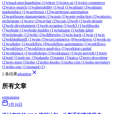
(
1
)
visual-merchandising
(
1
)
vitest
(
1
)
voice-ai
(
1
)
voice-commerce
(
2
)
voice-search
(
1
)
vulnerability
(
1
)
waf
(
1
)
walmart
(
3
)
walmart-
marketplace
(
1
)
warehouse
(
13
)
warehouse-automation
(
2
)
warehouse-management
(
1
)
wasm
(
1
)
waste-reduction
(
2
)
watsonx-
orchestrate
(
1
)
wave
(
2
)
wayfair
(
2
)
wcag
(
2
)
web
(
1
)
web-design
(
2
)
web-development
(
1
)
web-scraping
(
1
)
web3
(
1
)
webhooks
(
7
)
website
(
1
)
website-builder
(
1
)
whatsapp
(
1
)
white-label
(
6
)
wholesale
(
12
)
wiki
(
2
)
wildberries
(
1
)
win-back
(
1
)
wip
(
1
)
wix
(
2
)
wkhtmltopdf
(
1
)
wms
(
5
)
woocommerce
(
8
)
wordpress
(
1
)
work-os
(
1
)
workday
(
1
)
workflow
(
9
)
workflow-automation
(
1
)
workflows
(
2
)
workforce
(
7
)
workforce-analytics
(
1
)
working-capital
(
1
)
workplace
(
1
)
workshops
(
1
)
workspace
(
1
)
wps-payroll
(
1
)
xero
(
4
)
xml
(
1
)
xml-rpc
(
3
)
zalando
(
5
)
zapier
(
3
)
zatca
(
2
)
zero-downtime
(
2
)
zero-trust
(
3
)
zoho
(
2
)
zoho-books
(
1
)
zoho-crm
(
1
)
zoho-inventory
(
1
)
zoho-one
(
1
)
zustand
(
1
)
2 条结果
adoption
所有文章
erp
training
3月16日