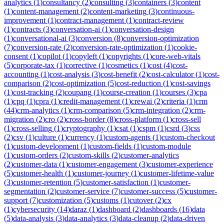
analytics
(
1
)
consultancy
(
2
)
consulting
(
3
)
containers
(
3
)
content
(
1
)
content-management
(
2
)
content-marketing
(
3
)
continuous-
improvement
(
1
)
contract-management
(
1
)
contract-review
(
1
)
contracts
(
3
)
conversation-ai
(
1
)
conversation-design
(
1
)
conversational-ai
(
3
)
conversion
(
8
)
conversion-optimization
(
7
)
conversion-rate
(
2
)
conversion-rate-optimization
(
1
)
cookie-
consent
(
1
)
copilot
(
1
)
copyleft
(
1
)
copyrights
(
1
)
core-web-vitals
(
5
)
corporate-tax
(
1
)
corrective
(
1
)
cosmetics
(
1
)
cost
(
4
)
cost-
accounting
(
1
)
cost-analysis
(
3
)
cost-benefit
(
2
)
cost-calculator
(
1
)
cost-
comparison
(
2
)
cost-optimization
(
5
)
cost-reduction
(
1
)
cost-savings
(
1
)
cost-tracking
(
2
)
coupang
(
1
)
course-creation
(
1
)
courses
(
3
)
cpa
(
1
)
cpq
(
1
)
cpra
(
1
)
credit-management
(
1
)
crewai
(
2
)
criteria
(
1
)
crm
(
44
)
crm-analytics
(
1
)
crm-comparison
(
5
)
crm-integration
(
2
)
crm-
migration
(
2
)
cro
(
2
)
cross-border
(
8
)
cross-platform
(
1
)
cross-sell
(
1
)
cross-selling
(
1
)
cryptography
(
1
)
csat
(
1
)
cspm
(
1
)
csrd
(
3
)
css
(
2
)
csv
(
1
)
culture
(
1
)
currency
(
1
)
custom-agents
(
1
)
custom-checkout
(
1
)
custom-development
(
1
)
custom-fields
(
1
)
custom-module
(
1
)
custom-orders
(
2
)
custom-skills
(
2
)
customer-analytics
(
2
)
customer-data
(
1
)
customer-engagement
(
3
)
customer-experience
(
5
)
customer-health
(
1
)
customer-journey
(
1
)
customer-lifetime-value
(
3
)
customer-retention
(
5
)
customer-satisfaction
(
1
)
customer-
segmentation
(
2
)
customer-service
(
7
)
customer-success
(
5
)
customer-
support
(
7
)
customization
(
5
)
customs
(
1
)
cutover
(
2
)
cx
(
1
)
cybersecurity
(
14
)
daraz
(
1
)
dashboard
(
2
)
dashboards
(
16
)
data
(
5
)
data-analysis
(
3
)
data-analytics
(
3
)
data-cleanup
(
2
)
data-driven