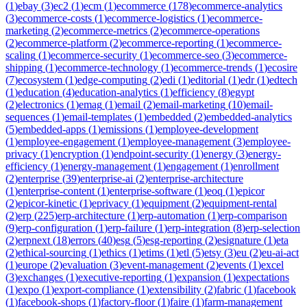
(
1
)
ebay
(
3
)
ec2
(
1
)
ecm
(
1
)
ecommerce
(
178
)
ecommerce-analytics
(
3
)
ecommerce-costs
(
1
)
ecommerce-logistics
(
1
)
ecommerce-
marketing
(
2
)
ecommerce-metrics
(
2
)
ecommerce-operations
(
2
)
ecommerce-platform
(
2
)
ecommerce-reporting
(
1
)
ecommerce-
scaling
(
1
)
ecommerce-security
(
1
)
ecommerce-seo
(
3
)
ecommerce-
shipping
(
1
)
ecommerce-technology
(
1
)
ecommerce-trends
(
1
)
ecosire
(
7
)
ecosystem
(
1
)
edge-computing
(
2
)
edi
(
1
)
editorial
(
1
)
edr
(
1
)
edtech
(
1
)
education
(
4
)
education-analytics
(
1
)
efficiency
(
8
)
egypt
(
2
)
electronics
(
1
)
emag
(
1
)
email
(
2
)
email-marketing
(
10
)
email-
sequences
(
1
)
email-templates
(
1
)
embedded
(
2
)
embedded-analytics
(
5
)
embedded-apps
(
1
)
emissions
(
1
)
employee-development
(
1
)
employee-engagement
(
1
)
employee-management
(
3
)
employee-
privacy
(
1
)
encryption
(
1
)
endpoint-security
(
1
)
energy
(
3
)
energy-
efficiency
(
1
)
energy-management
(
1
)
engagement
(
1
)
enrollment
(
2
)
enterprise
(
39
)
enterprise-ai
(
2
)
enterprise-architecture
(
1
)
enterprise-content
(
1
)
enterprise-software
(
1
)
eoq
(
1
)
epicor
(
2
)
epicor-kinetic
(
1
)
eprivacy
(
1
)
equipment
(
2
)
equipment-rental
(
2
)
erp
(
225
)
erp-architecture
(
1
)
erp-automation
(
1
)
erp-comparison
(
9
)
erp-configuration
(
1
)
erp-failure
(
1
)
erp-integration
(
8
)
erp-selection
(
2
)
erpnext
(
18
)
errors
(
40
)
esg
(
5
)
esg-reporting
(
2
)
esignature
(
1
)
eta
(
2
)
ethical-sourcing
(
1
)
ethics
(
1
)
etims
(
1
)
etl
(
5
)
etsy
(
3
)
eu
(
2
)
eu-ai-act
(
1
)
europe
(
2
)
evaluation
(
3
)
event-management
(
2
)
events
(
1
)
excel
(
3
)
exchanges
(
1
)
executive-reporting
(
1
)
expansion
(
1
)
expectations
(
1
)
expo
(
1
)
export-compliance
(
1
)
extensibility
(
2
)
fabric
(
1
)
facebook
(
1
)
facebook-shops
(
1
)
factory-floor
(
1
)
faire
(
1
)
farm-management