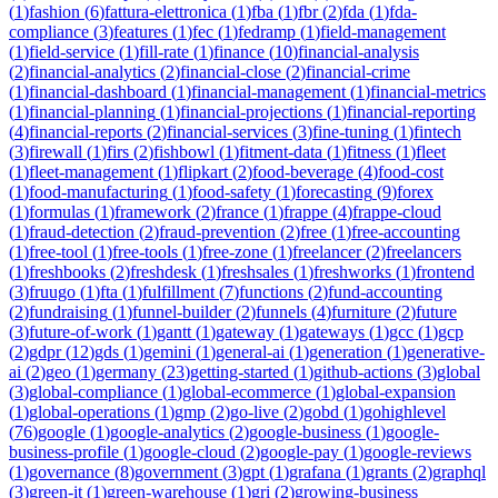
(
1
)
fashion
(
6
)
fattura-elettronica
(
1
)
fba
(
1
)
fbr
(
2
)
fda
(
1
)
fda-
compliance
(
3
)
features
(
1
)
fec
(
1
)
fedramp
(
1
)
field-management
(
1
)
field-service
(
1
)
fill-rate
(
1
)
finance
(
10
)
financial-analysis
(
2
)
financial-analytics
(
2
)
financial-close
(
2
)
financial-crime
(
1
)
financial-dashboard
(
1
)
financial-management
(
1
)
financial-metrics
(
1
)
financial-planning
(
1
)
financial-projections
(
1
)
financial-reporting
(
4
)
financial-reports
(
2
)
financial-services
(
3
)
fine-tuning
(
1
)
fintech
(
3
)
firewall
(
1
)
firs
(
2
)
fishbowl
(
1
)
fitment-data
(
1
)
fitness
(
1
)
fleet
(
1
)
fleet-management
(
1
)
flipkart
(
2
)
food-beverage
(
4
)
food-cost
(
1
)
food-manufacturing
(
1
)
food-safety
(
1
)
forecasting
(
9
)
forex
(
1
)
formulas
(
1
)
framework
(
2
)
france
(
1
)
frappe
(
4
)
frappe-cloud
(
1
)
fraud-detection
(
2
)
fraud-prevention
(
2
)
free
(
1
)
free-accounting
(
1
)
free-tool
(
1
)
free-tools
(
1
)
free-zone
(
1
)
freelancer
(
2
)
freelancers
(
1
)
freshbooks
(
2
)
freshdesk
(
1
)
freshsales
(
1
)
freshworks
(
1
)
frontend
(
3
)
fruugo
(
1
)
fta
(
1
)
fulfillment
(
7
)
functions
(
2
)
fund-accounting
(
2
)
fundraising
(
1
)
funnel-builder
(
2
)
funnels
(
4
)
furniture
(
2
)
future
(
3
)
future-of-work
(
1
)
gantt
(
1
)
gateway
(
1
)
gateways
(
1
)
gcc
(
1
)
gcp
(
2
)
gdpr
(
12
)
gds
(
1
)
gemini
(
1
)
general-ai
(
1
)
generation
(
1
)
generative-
ai
(
2
)
geo
(
1
)
germany
(
23
)
getting-started
(
1
)
github-actions
(
3
)
global
(
3
)
global-compliance
(
1
)
global-ecommerce
(
1
)
global-expansion
(
1
)
global-operations
(
1
)
gmp
(
2
)
go-live
(
2
)
gobd
(
1
)
gohighlevel
(
76
)
google
(
1
)
google-analytics
(
2
)
google-business
(
1
)
google-
business-profile
(
1
)
google-cloud
(
2
)
google-pay
(
1
)
google-reviews
(
1
)
governance
(
8
)
government
(
3
)
gpt
(
1
)
grafana
(
1
)
grants
(
2
)
graphql
(
3
)
green-it
(
1
)
green-warehouse
(
1
)
gri
(
2
)
growing-business