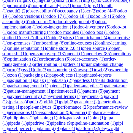
(
2
)
nfe
(
1
)
nginx
(
1
)
nigeria
(
3
)
nis2
(
1
)
nist
(
1
)
nlp
(
1
)
no-code
(
6
)
nodejs
(
1
)
nonprofit
(
4
)
nonprofit-analytics
(
1
)
noon
(
2
)
nps
(
1
)
oauth
(
1
)
oauth2
(
2
)
observability
(
4
)
occupancy
(
1
)
ocr
(
2
)
odoo
(
446
)
odoo
19
(
1
)
odoo versions
(
1
)
odoo-17
(
1
)
odoo-18
(
1
)
odoo-19
(
16
)
odoo-
accounting
(
6
)
odoo-crm
(
5
)
odoo-development
(
8
)
odoo-
implementation
(
1
)
odoo-integration
(
1
)
odoo-inventory
(
5
)
odoo-iot
(
1
)
odoo-manufacturing
(
4
)
odoo-modules
(
1
)
odoo-pos
(
1
)
odoo-
studio
(
1
)
oee
(
2
)
ofbiz
(
1
)
oidc
(
2
)
okrs
(
1
)
omnichannel
(
4
)
on-premise
(
1
)
on-premises
(
1
)
onboarding
(
6
)
online-courses
(
2
)
online-learning
(
2
)
online-reputation
(
1
)
online-store-2.0
(
1
)
open-source
(
6
)
open-
source-bi
(
1
)
open-source-erp
(
13
)
openai
(
1
)
openclaw
(
85
)
operations
(
6
)
optimization
(
21
)
orchestration
(
6
)
order-accuracy
(
1
)
order-
management
(
2
)
order-routing
(
1
)
orders
(
1
)
organizational-change
(
1
)
orm
(
3
)
oss
(
1
)
otto
(
3
)
outsourcing
(
3
)
owasp
(
1
)
owl
(
2
)
ownership
(
1
)
ozon
(
1
)
packaging
(
2
)
page-objects
(
1
)
paginated-reports
(
1
)
pagination
(
1
)
pajak
(
1
)
pakistan
(
2
)
paperless
(
1
)
parts-distribution
(
1
)
parts-management
(
1
)
patents
(
1
)
patient-analytics
(
1
)
patient-care
(
2
)
patient-management
(
1
)
patient-recall
(
1
)
patterns
(
5
)
payment
(
1
)
payment-security
(
2
)
payment-terms
(
1
)
payments
(
5
)
payroll
(
18
)
pci-dss
(
4
)
pdf
(
2
)
pdfkit
(
1
)
pdpl
(
2
)
peachtree
(
2
)
penetration-
testing
(
1
)
people-analytics
(
2
)
performance
(
25
)
performance-review
(
1
)
permissions
(
1
)
personalization
(
5
)
pharma
(
4
)
pharmaceutical
(
2
)
philippines
(
1
)
phishing
(
1
)
pick-pack-ship
(
1
)
pim
(
1
)
pipa
(
1
)
pipeda
(
1
)
pipedrive
(
2
)
pipeline
(
9
)
pipeline-automation
(
1
)
pipl
(
1
)
pixel-perfect
(
1
)
planning
(
9
)
plans
(
1
)
platform
(
3
)
playwright