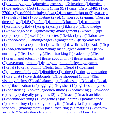
(
1
)
inventory-sync
(
4
)
invoice-processing
(
2
)
invoices
(
1
)
invoicing
(
1
)
ios-android
(
1
)
iot
(
11
)
iqms
(
1
)
isa-95
(
1
)
isms
(
1
)
iso-13485
(
1
)
iso-
27001
(
3
)
iso-9001
(
1
)
italy
(
1
)
iva
(
2
)
jamstack
(
1
)
japan
(
2
)
javascript
(
1
)
jewelry
(
1
)
jit
(
1
)
job-costing
(
2
)
jpk
(
1
)
json-rpc
(
2
)
jumia
(
1
)
just-in-
time
(
1
)
jwt
(
1
)
k6
(
2
)
kafka
(
1
)
kanban
(
3
)
katana
(
1
)
katana-mrp
(
1
)
kaufland
(
2
)
kdv
(
1
)
keap
(
2
)
kenya
(
1
)
klaviyo
(
1
)
knowledge
(
1
)
knowledge-base
(
4
)
knowledge-management
(
2
)
korea
(
1
)
kpi
(
3
)
kpis
(
3
)
kra
(
1
)
ksef
(
1
)
kubernetes
(
1
)
kvkk
(
1
)
kyc
(
1
)
labor-law
(
1
)
landed-cost
(
1
)
landing-pages
(
4
)
langchain
(
3
)
large-datasets
(
1
)
latin-america
(
3
)
launch
(
1
)
law-firm
(
1
)
law-firms
(
1
)
lazada
(
1
)
lcp
(
1
)
lead-generation
(
3
)
lead-management
(
2
)
lead-nurture
(
1
)
lead-
nurturing
(
1
)
lead-scoring
(
2
)
lead-tracking
(
1
)
leadership
(
2
)
lean
(
1
)
lean-manufacturing
(
1
)
lease-accounting
(
1
)
lease-management
(
2
)
leave-management
(
1
)
legacy-migration
(
1
)
legacy-systems
(
1
)
legal
(
16
)
legal-billing
(
1
)
legal-tech
(
1
)
lgpd
(
1
)
licensing
(
7
)
lightspeed
(
1
)
liquid
(
1
)
liquidity
(
1
)
listing
(
1
)
listing-optimization
(
1
)
live-chat
(
1
)
live-dashboards
(
1
)
live-shopping
(
1
)
llm
(
4
)
llm-
visibility
(
1
)
lms
(
3
)
load-balancing
(
1
)
load-testing
(
3
)
local
(
1
)
local-
seo
(
4
)
localization
(
24
)
logging
(
1
)
logistics
(
14
)
logistics-analytics
(
1
)
lohnsteuer
(
1
)
looker
(
2
)
looker-studio
(
2
)
lot-tracking
(
1
)
low-code
(
6
)
loyalty
(
3
)
loyalty-programs
(
2
)
ltv
(
1
)
mach
(
1
)
mach-architecture
(
1
)
machine-learning
(
13
)
magento
(
4
)
mailchimp
(
1
)
maintenance
(
4
)
make-or-buy
(
1
)
making-tax-digital
(
1
)
malaysia
(
1
)
managed-
services
(
1
)
management
(
1
)
manufacturing
(
53
)
margins
(
2
)
market-
analysis
(
1
)
marketing
(
10
)
marketing-automation
(
11
)
marketing-