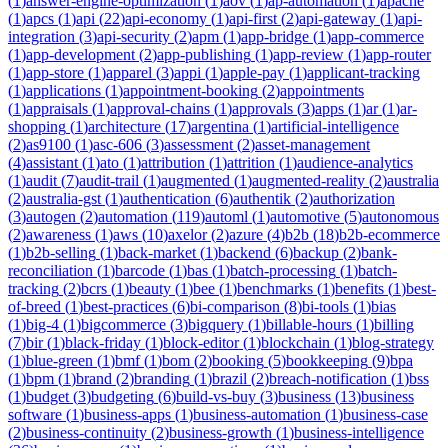
(
1
)
answer-engine-optimization
(
1
)
aov
(
1
)
ap-automation
(
1
)
apache
(
1
)
apcs
(
1
)
api
(
22
)
api-economy
(
1
)
api-first
(
2
)
api-gateway
(
1
)
api-
integration
(
3
)
api-security
(
2
)
apm
(
1
)
app-bridge
(
1
)
app-commerce
(
1
)
app-development
(
2
)
app-publishing
(
1
)
app-review
(
1
)
app-router
(
1
)
app-store
(
1
)
apparel
(
3
)
appi
(
1
)
apple-pay
(
1
)
applicant-tracking
(
1
)
applications
(
1
)
appointment-booking
(
2
)
appointments
(
1
)
appraisals
(
1
)
approval-chains
(
1
)
approvals
(
3
)
apps
(
1
)
ar
(
1
)
ar-
shopping
(
1
)
architecture
(
17
)
argentina
(
1
)
artificial-intelligence
(
2
)
as9100
(
1
)
asc-606
(
3
)
assessment
(
2
)
asset-management
(
4
)
assistant
(
1
)
ato
(
1
)
attribution
(
1
)
attrition
(
1
)
audience-analytics
(
1
)
audit
(
7
)
audit-trail
(
1
)
augmented
(
1
)
augmented-reality
(
2
)
australia
(
2
)
australia-gst
(
1
)
authentication
(
6
)
authentik
(
2
)
authorization
(
3
)
autogen
(
2
)
automation
(
119
)
automl
(
1
)
automotive
(
5
)
autonomous
(
2
)
awareness
(
1
)
aws
(
10
)
axelor
(
2
)
azure
(
4
)
b2b
(
18
)
b2b-ecommerce
(
1
)
b2b-selling
(
1
)
back-market
(
1
)
backend
(
6
)
backup
(
2
)
bank-
reconciliation
(
1
)
barcode
(
1
)
bas
(
1
)
batch-processing
(
1
)
batch-
tracking
(
2
)
bcrs
(
1
)
beauty
(
1
)
bee
(
1
)
benchmarks
(
1
)
benefits
(
1
)
best-
of-breed
(
1
)
best-practices
(
6
)
bi-comparison
(
8
)
bi-tools
(
1
)
bias
(
1
)
big-4
(
1
)
bigcommerce
(
3
)
bigquery
(
1
)
billable-hours
(
1
)
billing
(
7
)
bir
(
1
)
black-friday
(
1
)
block-editor
(
1
)
blockchain
(
1
)
blog-strategy
(
1
)
blue-green
(
1
)
bmf
(
1
)
bom
(
2
)
booking
(
5
)
bookkeeping
(
9
)
bpa
(
1
)
bpm
(
1
)
brand
(
2
)
branding
(
1
)
brazil
(
2
)
breach-notification
(
1
)
bss
(
1
)
budget
(
3
)
budgeting
(
6
)
build-vs-buy
(
3
)
business
(
13
)
business
software
(
1
)
business-apps
(
1
)
business-automation
(
1
)
business-case
(
2
)
business-continuity
(
2
)
business-growth
(
1
)
business-intelligence