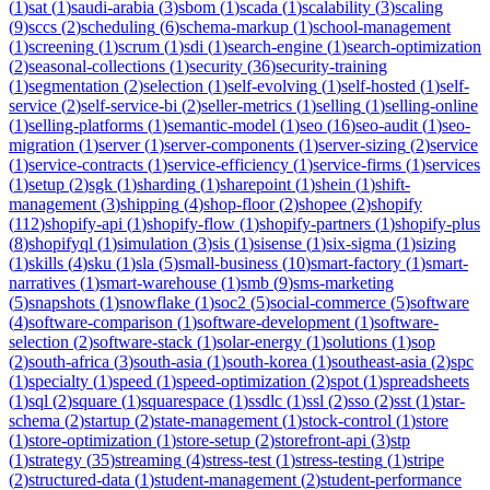
(
1
)
sat
(
1
)
saudi-arabia
(
3
)
sbom
(
1
)
scada
(
1
)
scalability
(
3
)
scaling
(
9
)
sccs
(
2
)
scheduling
(
6
)
schema-markup
(
1
)
school-management
(
1
)
screening
(
1
)
scrum
(
1
)
sdi
(
1
)
search-engine
(
1
)
search-optimization
(
2
)
seasonal-collections
(
1
)
security
(
36
)
security-training
(
1
)
segmentation
(
2
)
selection
(
1
)
self-evolving
(
1
)
self-hosted
(
1
)
self-
service
(
2
)
self-service-bi
(
2
)
seller-metrics
(
1
)
selling
(
1
)
selling-online
(
1
)
selling-platforms
(
1
)
semantic-model
(
1
)
seo
(
16
)
seo-audit
(
1
)
seo-
migration
(
1
)
server
(
1
)
server-components
(
1
)
server-sizing
(
2
)
service
(
1
)
service-contracts
(
1
)
service-efficiency
(
1
)
service-firms
(
1
)
services
(
1
)
setup
(
2
)
sgk
(
1
)
sharding
(
1
)
sharepoint
(
1
)
shein
(
1
)
shift-
management
(
3
)
shipping
(
4
)
shop-floor
(
2
)
shopee
(
2
)
shopify
(
112
)
shopify-api
(
1
)
shopify-flow
(
1
)
shopify-partners
(
1
)
shopify-plus
(
8
)
shopifyql
(
1
)
simulation
(
3
)
sis
(
1
)
sisense
(
1
)
six-sigma
(
1
)
sizing
(
1
)
skills
(
4
)
sku
(
1
)
sla
(
5
)
small-business
(
10
)
smart-factory
(
1
)
smart-
narratives
(
1
)
smart-warehouse
(
1
)
smb
(
9
)
sms-marketing
(
5
)
snapshots
(
1
)
snowflake
(
1
)
soc2
(
5
)
social-commerce
(
5
)
software
(
4
)
software-comparison
(
1
)
software-development
(
1
)
software-
selection
(
2
)
software-stack
(
1
)
solar-energy
(
1
)
solutions
(
1
)
sop
(
2
)
south-africa
(
3
)
south-asia
(
1
)
south-korea
(
1
)
southeast-asia
(
2
)
spc
(
1
)
specialty
(
1
)
speed
(
1
)
speed-optimization
(
2
)
spot
(
1
)
spreadsheets
(
1
)
sql
(
2
)
square
(
1
)
squarespace
(
1
)
ssdlc
(
1
)
ssl
(
2
)
sso
(
2
)
sst
(
1
)
star-
schema
(
2
)
startup
(
2
)
state-management
(
1
)
stock-control
(
1
)
store
(
1
)
store-optimization
(
1
)
store-setup
(
2
)
storefront-api
(
3
)
stp
(
1
)
strategy
(
35
)
streaming
(
4
)
stress-test
(
1
)
stress-testing
(
1
)
stripe
(
2
)
structured-data
(
1
)
student-management
(
2
)
student-performance