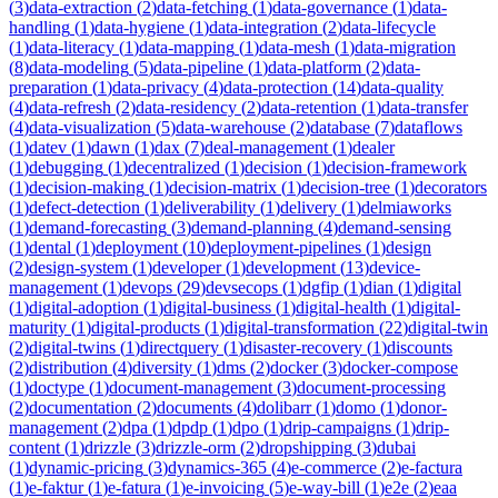
(
3
)
data-extraction
(
2
)
data-fetching
(
1
)
data-governance
(
1
)
data-
handling
(
1
)
data-hygiene
(
1
)
data-integration
(
2
)
data-lifecycle
(
1
)
data-literacy
(
1
)
data-mapping
(
1
)
data-mesh
(
1
)
data-migration
(
8
)
data-modeling
(
5
)
data-pipeline
(
1
)
data-platform
(
2
)
data-
preparation
(
1
)
data-privacy
(
4
)
data-protection
(
14
)
data-quality
(
4
)
data-refresh
(
2
)
data-residency
(
2
)
data-retention
(
1
)
data-transfer
(
4
)
data-visualization
(
5
)
data-warehouse
(
2
)
database
(
7
)
dataflows
(
1
)
datev
(
1
)
dawn
(
1
)
dax
(
7
)
deal-management
(
1
)
dealer
(
1
)
debugging
(
1
)
decentralized
(
1
)
decision
(
1
)
decision-framework
(
1
)
decision-making
(
1
)
decision-matrix
(
1
)
decision-tree
(
1
)
decorators
(
1
)
defect-detection
(
1
)
deliverability
(
1
)
delivery
(
1
)
delmiaworks
(
1
)
demand-forecasting
(
3
)
demand-planning
(
4
)
demand-sensing
(
1
)
dental
(
1
)
deployment
(
10
)
deployment-pipelines
(
1
)
design
(
2
)
design-system
(
1
)
developer
(
1
)
development
(
13
)
device-
management
(
1
)
devops
(
29
)
devsecops
(
1
)
dgfip
(
1
)
dian
(
1
)
digital
(
1
)
digital-adoption
(
1
)
digital-business
(
1
)
digital-health
(
1
)
digital-
maturity
(
1
)
digital-products
(
1
)
digital-transformation
(
22
)
digital-twin
(
2
)
digital-twins
(
1
)
directquery
(
1
)
disaster-recovery
(
1
)
discounts
(
2
)
distribution
(
4
)
diversity
(
1
)
dms
(
2
)
docker
(
3
)
docker-compose
(
1
)
doctype
(
1
)
document-management
(
3
)
document-processing
(
2
)
documentation
(
2
)
documents
(
4
)
dolibarr
(
1
)
domo
(
1
)
donor-
management
(
2
)
dpa
(
1
)
dpdp
(
1
)
dpo
(
1
)
drip-campaigns
(
1
)
drip-
content
(
1
)
drizzle
(
3
)
drizzle-orm
(
2
)
dropshipping
(
3
)
dubai
(
1
)
dynamic-pricing
(
3
)
dynamics-365
(
4
)
e-commerce
(
2
)
e-factura
(
1
)
e-faktur
(
1
)
e-fatura
(
1
)
e-invoicing
(
5
)
e-way-bill
(
1
)
e2e
(
2
)
eaa