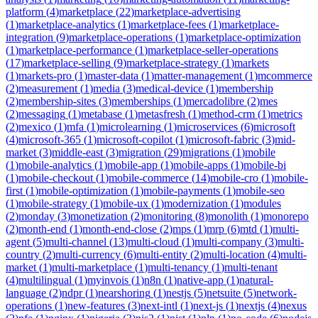
platform
(
4
)
marketplace
(
22
)
marketplace-advertising
(
1
)
marketplace-analytics
(
1
)
marketplace-fees
(
1
)
marketplace-
integration
(
9
)
marketplace-operations
(
1
)
marketplace-optimization
(
1
)
marketplace-performance
(
1
)
marketplace-seller-operations
(
17
)
marketplace-selling
(
9
)
marketplace-strategy
(
1
)
markets
(
1
)
markets-pro
(
1
)
master-data
(
1
)
matter-management
(
1
)
mcommerce
(
2
)
measurement
(
1
)
media
(
3
)
medical-device
(
1
)
membership
(
2
)
membership-sites
(
3
)
memberships
(
1
)
mercadolibre
(
2
)
mes
(
2
)
messaging
(
1
)
metabase
(
1
)
metasfresh
(
1
)
method-crm
(
1
)
metrics
(
2
)
mexico
(
1
)
mfa
(
1
)
microlearning
(
1
)
microservices
(
6
)
microsoft
(
4
)
microsoft-365
(
1
)
microsoft-copilot
(
1
)
microsoft-fabric
(
3
)
mid-
market
(
3
)
middle-east
(
3
)
migration
(
29
)
migrations
(
1
)
mobile
(
1
)
mobile-analytics
(
1
)
mobile-app
(
1
)
mobile-apps
(
1
)
mobile-bi
(
1
)
mobile-checkout
(
1
)
mobile-commerce
(
14
)
mobile-cro
(
1
)
mobile-
first
(
1
)
mobile-optimization
(
1
)
mobile-payments
(
1
)
mobile-seo
(
1
)
mobile-strategy
(
1
)
mobile-ux
(
1
)
modernization
(
1
)
modules
(
2
)
monday
(
3
)
monetization
(
2
)
monitoring
(
8
)
monolith
(
1
)
monorepo
(
2
)
month-end
(
1
)
month-end-close
(
2
)
mps
(
1
)
mrp
(
6
)
mtd
(
1
)
multi-
agent
(
5
)
multi-channel
(
13
)
multi-cloud
(
1
)
multi-company
(
3
)
multi-
country
(
2
)
multi-currency
(
6
)
multi-entity
(
2
)
multi-location
(
4
)
multi-
market
(
1
)
multi-marketplace
(
1
)
multi-tenancy
(
1
)
multi-tenant
(
4
)
multilingual
(
1
)
myinvois
(
1
)
n8n
(
1
)
native-app
(
1
)
natural-
language
(
2
)
ndpr
(
1
)
nearshoring
(
1
)
nestjs
(
5
)
netsuite
(
5
)
network-
operations
(
1
)
new-features
(
3
)
next-intl
(
1
)
next-js
(
1
)
nextjs
(
4
)
nexus