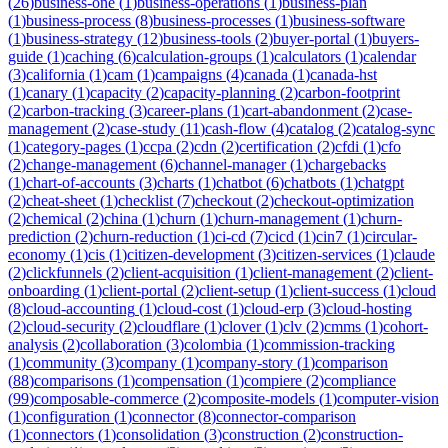
(
26
)
business-one
(
1
)
business-operations
(
1
)
business-plan
(
1
)
business-process
(
8
)
business-processes
(
1
)
business-software
(
1
)
business-strategy
(
12
)
business-tools
(
2
)
buyer-portal
(
1
)
buyers-
guide
(
1
)
caching
(
6
)
calculation-groups
(
1
)
calculators
(
1
)
calendar
(
3
)
california
(
1
)
cam
(
1
)
campaigns
(
4
)
canada
(
1
)
canada-hst
(
1
)
canary
(
1
)
capacity
(
2
)
capacity-planning
(
2
)
carbon-footprint
(
2
)
carbon-tracking
(
3
)
career-plans
(
1
)
cart-abandonment
(
2
)
case-
management
(
2
)
case-study
(
11
)
cash-flow
(
4
)
catalog
(
2
)
catalog-sync
(
1
)
category-pages
(
1
)
ccpa
(
2
)
cdn
(
2
)
certification
(
2
)
cfdi
(
1
)
cfo
(
2
)
change-management
(
6
)
channel-manager
(
1
)
chargebacks
(
1
)
chart-of-accounts
(
3
)
charts
(
1
)
chatbot
(
6
)
chatbots
(
1
)
chatgpt
(
2
)
cheat-sheet
(
1
)
checklist
(
7
)
checkout
(
2
)
checkout-optimization
(
2
)
chemical
(
2
)
china
(
1
)
churn
(
1
)
churn-management
(
1
)
churn-
prediction
(
2
)
churn-reduction
(
1
)
ci-cd
(
7
)
cicd
(
1
)
cin7
(
1
)
circular-
economy
(
1
)
cis
(
1
)
citizen-development
(
3
)
citizen-services
(
1
)
claude
(
2
)
clickfunnels
(
2
)
client-acquisition
(
1
)
client-management
(
2
)
client-
onboarding
(
1
)
client-portal
(
2
)
client-setup
(
1
)
client-success
(
1
)
cloud
(
8
)
cloud-accounting
(
1
)
cloud-cost
(
1
)
cloud-erp
(
3
)
cloud-hosting
(
2
)
cloud-security
(
2
)
cloudflare
(
1
)
clover
(
1
)
clv
(
2
)
cmms
(
1
)
cohort-
analysis
(
2
)
collaboration
(
3
)
colombia
(
1
)
commission-tracking
(
1
)
community
(
3
)
company
(
1
)
company-story
(
1
)
comparison
(
88
)
comparisons
(
1
)
compensation
(
1
)
compiere
(
2
)
compliance
(
99
)
composable-commerce
(
2
)
composite-models
(
1
)
computer-vision
(
1
)
configuration
(
1
)
connector
(
8
)
connector-comparison
(
1
)
connectors
(
1
)
consolidation
(
3
)
construction
(
2
)
construction-