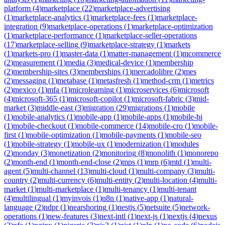
platform
(
4
)
marketplace
(
22
)
marketplace-advertising
(
1
)
marketplace-analytics
(
1
)
marketplace-fees
(
1
)
marketplace-
integration
(
9
)
marketplace-operations
(
1
)
marketplace-optimization
(
1
)
marketplace-performance
(
1
)
marketplace-seller-operations
(
17
)
marketplace-selling
(
9
)
marketplace-strategy
(
1
)
markets
(
1
)
markets-pro
(
1
)
master-data
(
1
)
matter-management
(
1
)
mcommerce
(
2
)
measurement
(
1
)
media
(
3
)
medical-device
(
1
)
membership
(
2
)
membership-sites
(
3
)
memberships
(
1
)
mercadolibre
(
2
)
mes
(
2
)
messaging
(
1
)
metabase
(
1
)
metasfresh
(
1
)
method-crm
(
1
)
metrics
(
2
)
mexico
(
1
)
mfa
(
1
)
microlearning
(
1
)
microservices
(
6
)
microsoft
(
4
)
microsoft-365
(
1
)
microsoft-copilot
(
1
)
microsoft-fabric
(
3
)
mid-
market
(
3
)
middle-east
(
3
)
migration
(
29
)
migrations
(
1
)
mobile
(
1
)
mobile-analytics
(
1
)
mobile-app
(
1
)
mobile-apps
(
1
)
mobile-bi
(
1
)
mobile-checkout
(
1
)
mobile-commerce
(
14
)
mobile-cro
(
1
)
mobile-
first
(
1
)
mobile-optimization
(
1
)
mobile-payments
(
1
)
mobile-seo
(
1
)
mobile-strategy
(
1
)
mobile-ux
(
1
)
modernization
(
1
)
modules
(
2
)
monday
(
3
)
monetization
(
2
)
monitoring
(
8
)
monolith
(
1
)
monorepo
(
2
)
month-end
(
1
)
month-end-close
(
2
)
mps
(
1
)
mrp
(
6
)
mtd
(
1
)
multi-
agent
(
5
)
multi-channel
(
13
)
multi-cloud
(
1
)
multi-company
(
3
)
multi-
country
(
2
)
multi-currency
(
6
)
multi-entity
(
2
)
multi-location
(
4
)
multi-
market
(
1
)
multi-marketplace
(
1
)
multi-tenancy
(
1
)
multi-tenant
(
4
)
multilingual
(
1
)
myinvois
(
1
)
n8n
(
1
)
native-app
(
1
)
natural-
language
(
2
)
ndpr
(
1
)
nearshoring
(
1
)
nestjs
(
5
)
netsuite
(
5
)
network-
operations
(
1
)
new-features
(
3
)
next-intl
(
1
)
next-js
(
1
)
nextjs
(
4
)
nexus