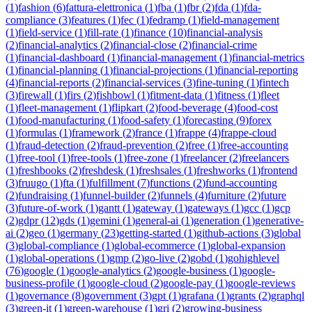
(
1
)
fashion
(
6
)
fattura-elettronica
(
1
)
fba
(
1
)
fbr
(
2
)
fda
(
1
)
fda-
compliance
(
3
)
features
(
1
)
fec
(
1
)
fedramp
(
1
)
field-management
(
1
)
field-service
(
1
)
fill-rate
(
1
)
finance
(
10
)
financial-analysis
(
2
)
financial-analytics
(
2
)
financial-close
(
2
)
financial-crime
(
1
)
financial-dashboard
(
1
)
financial-management
(
1
)
financial-metrics
(
1
)
financial-planning
(
1
)
financial-projections
(
1
)
financial-reporting
(
4
)
financial-reports
(
2
)
financial-services
(
3
)
fine-tuning
(
1
)
fintech
(
3
)
firewall
(
1
)
firs
(
2
)
fishbowl
(
1
)
fitment-data
(
1
)
fitness
(
1
)
fleet
(
1
)
fleet-management
(
1
)
flipkart
(
2
)
food-beverage
(
4
)
food-cost
(
1
)
food-manufacturing
(
1
)
food-safety
(
1
)
forecasting
(
9
)
forex
(
1
)
formulas
(
1
)
framework
(
2
)
france
(
1
)
frappe
(
4
)
frappe-cloud
(
1
)
fraud-detection
(
2
)
fraud-prevention
(
2
)
free
(
1
)
free-accounting
(
1
)
free-tool
(
1
)
free-tools
(
1
)
free-zone
(
1
)
freelancer
(
2
)
freelancers
(
1
)
freshbooks
(
2
)
freshdesk
(
1
)
freshsales
(
1
)
freshworks
(
1
)
frontend
(
3
)
fruugo
(
1
)
fta
(
1
)
fulfillment
(
7
)
functions
(
2
)
fund-accounting
(
2
)
fundraising
(
1
)
funnel-builder
(
2
)
funnels
(
4
)
furniture
(
2
)
future
(
3
)
future-of-work
(
1
)
gantt
(
1
)
gateway
(
1
)
gateways
(
1
)
gcc
(
1
)
gcp
(
2
)
gdpr
(
12
)
gds
(
1
)
gemini
(
1
)
general-ai
(
1
)
generation
(
1
)
generative-
ai
(
2
)
geo
(
1
)
germany
(
23
)
getting-started
(
1
)
github-actions
(
3
)
global
(
3
)
global-compliance
(
1
)
global-ecommerce
(
1
)
global-expansion
(
1
)
global-operations
(
1
)
gmp
(
2
)
go-live
(
2
)
gobd
(
1
)
gohighlevel
(
76
)
google
(
1
)
google-analytics
(
2
)
google-business
(
1
)
google-
business-profile
(
1
)
google-cloud
(
2
)
google-pay
(
1
)
google-reviews
(
1
)
governance
(
8
)
government
(
3
)
gpt
(
1
)
grafana
(
1
)
grants
(
2
)
graphql
(
3
)
green-it
(
1
)
green-warehouse
(
1
)
gri
(
2
)
growing-business