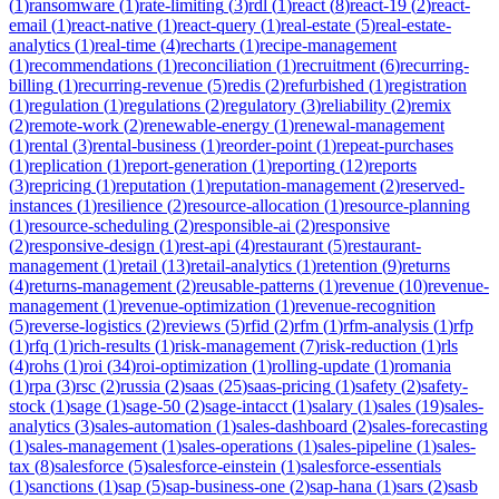
(
1
)
ransomware
(
1
)
rate-limiting
(
3
)
rdl
(
1
)
react
(
8
)
react-19
(
2
)
react-
email
(
1
)
react-native
(
1
)
react-query
(
1
)
real-estate
(
5
)
real-estate-
analytics
(
1
)
real-time
(
4
)
recharts
(
1
)
recipe-management
(
1
)
recommendations
(
1
)
reconciliation
(
1
)
recruitment
(
6
)
recurring-
billing
(
1
)
recurring-revenue
(
5
)
redis
(
2
)
refurbished
(
1
)
registration
(
1
)
regulation
(
1
)
regulations
(
2
)
regulatory
(
3
)
reliability
(
2
)
remix
(
2
)
remote-work
(
2
)
renewable-energy
(
1
)
renewal-management
(
1
)
rental
(
3
)
rental-business
(
1
)
reorder-point
(
1
)
repeat-purchases
(
1
)
replication
(
1
)
report-generation
(
1
)
reporting
(
12
)
reports
(
3
)
repricing
(
1
)
reputation
(
1
)
reputation-management
(
2
)
reserved-
instances
(
1
)
resilience
(
2
)
resource-allocation
(
1
)
resource-planning
(
1
)
resource-scheduling
(
2
)
responsible-ai
(
2
)
responsive
(
2
)
responsive-design
(
1
)
rest-api
(
4
)
restaurant
(
5
)
restaurant-
management
(
1
)
retail
(
13
)
retail-analytics
(
1
)
retention
(
9
)
returns
(
4
)
returns-management
(
2
)
reusable-patterns
(
1
)
revenue
(
10
)
revenue-
management
(
1
)
revenue-optimization
(
1
)
revenue-recognition
(
5
)
reverse-logistics
(
2
)
reviews
(
5
)
rfid
(
2
)
rfm
(
1
)
rfm-analysis
(
1
)
rfp
(
1
)
rfq
(
1
)
rich-results
(
1
)
risk-management
(
7
)
risk-reduction
(
1
)
rls
(
4
)
rohs
(
1
)
roi
(
34
)
roi-optimization
(
1
)
rolling-update
(
1
)
romania
(
1
)
rpa
(
3
)
rsc
(
2
)
russia
(
2
)
saas
(
25
)
saas-pricing
(
1
)
safety
(
2
)
safety-
stock
(
1
)
sage
(
1
)
sage-50
(
2
)
sage-intacct
(
1
)
salary
(
1
)
sales
(
19
)
sales-
analytics
(
3
)
sales-automation
(
1
)
sales-dashboard
(
2
)
sales-forecasting
(
1
)
sales-management
(
1
)
sales-operations
(
1
)
sales-pipeline
(
1
)
sales-
tax
(
8
)
salesforce
(
5
)
salesforce-einstein
(
1
)
salesforce-essentials
(
1
)
sanctions
(
1
)
sap
(
5
)
sap-business-one
(
2
)
sap-hana
(
1
)
sars
(
2
)
sasb