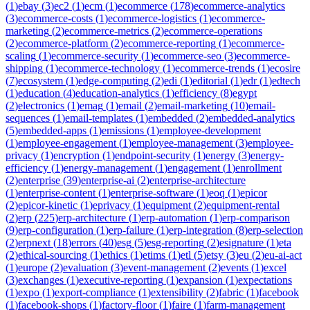
(
1
)
ebay
(
3
)
ec2
(
1
)
ecm
(
1
)
ecommerce
(
178
)
ecommerce-analytics
(
3
)
ecommerce-costs
(
1
)
ecommerce-logistics
(
1
)
ecommerce-
marketing
(
2
)
ecommerce-metrics
(
2
)
ecommerce-operations
(
2
)
ecommerce-platform
(
2
)
ecommerce-reporting
(
1
)
ecommerce-
scaling
(
1
)
ecommerce-security
(
1
)
ecommerce-seo
(
3
)
ecommerce-
shipping
(
1
)
ecommerce-technology
(
1
)
ecommerce-trends
(
1
)
ecosire
(
7
)
ecosystem
(
1
)
edge-computing
(
2
)
edi
(
1
)
editorial
(
1
)
edr
(
1
)
edtech
(
1
)
education
(
4
)
education-analytics
(
1
)
efficiency
(
8
)
egypt
(
2
)
electronics
(
1
)
emag
(
1
)
email
(
2
)
email-marketing
(
10
)
email-
sequences
(
1
)
email-templates
(
1
)
embedded
(
2
)
embedded-analytics
(
5
)
embedded-apps
(
1
)
emissions
(
1
)
employee-development
(
1
)
employee-engagement
(
1
)
employee-management
(
3
)
employee-
privacy
(
1
)
encryption
(
1
)
endpoint-security
(
1
)
energy
(
3
)
energy-
efficiency
(
1
)
energy-management
(
1
)
engagement
(
1
)
enrollment
(
2
)
enterprise
(
39
)
enterprise-ai
(
2
)
enterprise-architecture
(
1
)
enterprise-content
(
1
)
enterprise-software
(
1
)
eoq
(
1
)
epicor
(
2
)
epicor-kinetic
(
1
)
eprivacy
(
1
)
equipment
(
2
)
equipment-rental
(
2
)
erp
(
225
)
erp-architecture
(
1
)
erp-automation
(
1
)
erp-comparison
(
9
)
erp-configuration
(
1
)
erp-failure
(
1
)
erp-integration
(
8
)
erp-selection
(
2
)
erpnext
(
18
)
errors
(
40
)
esg
(
5
)
esg-reporting
(
2
)
esignature
(
1
)
eta
(
2
)
ethical-sourcing
(
1
)
ethics
(
1
)
etims
(
1
)
etl
(
5
)
etsy
(
3
)
eu
(
2
)
eu-ai-act
(
1
)
europe
(
2
)
evaluation
(
3
)
event-management
(
2
)
events
(
1
)
excel
(
3
)
exchanges
(
1
)
executive-reporting
(
1
)
expansion
(
1
)
expectations
(
1
)
expo
(
1
)
export-compliance
(
1
)
extensibility
(
2
)
fabric
(
1
)
facebook
(
1
)
facebook-shops
(
1
)
factory-floor
(
1
)
faire
(
1
)
farm-management