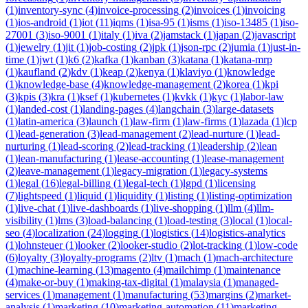
(
1
)
inventory-sync
(
4
)
invoice-processing
(
2
)
invoices
(
1
)
invoicing
(
1
)
ios-android
(
1
)
iot
(
11
)
iqms
(
1
)
isa-95
(
1
)
isms
(
1
)
iso-13485
(
1
)
iso-
27001
(
3
)
iso-9001
(
1
)
italy
(
1
)
iva
(
2
)
jamstack
(
1
)
japan
(
2
)
javascript
(
1
)
jewelry
(
1
)
jit
(
1
)
job-costing
(
2
)
jpk
(
1
)
json-rpc
(
2
)
jumia
(
1
)
just-in-
time
(
1
)
jwt
(
1
)
k6
(
2
)
kafka
(
1
)
kanban
(
3
)
katana
(
1
)
katana-mrp
(
1
)
kaufland
(
2
)
kdv
(
1
)
keap
(
2
)
kenya
(
1
)
klaviyo
(
1
)
knowledge
(
1
)
knowledge-base
(
4
)
knowledge-management
(
2
)
korea
(
1
)
kpi
(
3
)
kpis
(
3
)
kra
(
1
)
ksef
(
1
)
kubernetes
(
1
)
kvkk
(
1
)
kyc
(
1
)
labor-law
(
1
)
landed-cost
(
1
)
landing-pages
(
4
)
langchain
(
3
)
large-datasets
(
1
)
latin-america
(
3
)
launch
(
1
)
law-firm
(
1
)
law-firms
(
1
)
lazada
(
1
)
lcp
(
1
)
lead-generation
(
3
)
lead-management
(
2
)
lead-nurture
(
1
)
lead-
nurturing
(
1
)
lead-scoring
(
2
)
lead-tracking
(
1
)
leadership
(
2
)
lean
(
1
)
lean-manufacturing
(
1
)
lease-accounting
(
1
)
lease-management
(
2
)
leave-management
(
1
)
legacy-migration
(
1
)
legacy-systems
(
1
)
legal
(
16
)
legal-billing
(
1
)
legal-tech
(
1
)
lgpd
(
1
)
licensing
(
7
)
lightspeed
(
1
)
liquid
(
1
)
liquidity
(
1
)
listing
(
1
)
listing-optimization
(
1
)
live-chat
(
1
)
live-dashboards
(
1
)
live-shopping
(
1
)
llm
(
4
)
llm-
visibility
(
1
)
lms
(
3
)
load-balancing
(
1
)
load-testing
(
3
)
local
(
1
)
local-
seo
(
4
)
localization
(
24
)
logging
(
1
)
logistics
(
14
)
logistics-analytics
(
1
)
lohnsteuer
(
1
)
looker
(
2
)
looker-studio
(
2
)
lot-tracking
(
1
)
low-code
(
6
)
loyalty
(
3
)
loyalty-programs
(
2
)
ltv
(
1
)
mach
(
1
)
mach-architecture
(
1
)
machine-learning
(
13
)
magento
(
4
)
mailchimp
(
1
)
maintenance
(
4
)
make-or-buy
(
1
)
making-tax-digital
(
1
)
malaysia
(
1
)
managed-
services
(
1
)
management
(
1
)
manufacturing
(
53
)
margins
(
2
)
market-
analysis
(
1
)
marketing
(
10
)
marketing-automation
(
11
)
marketing-