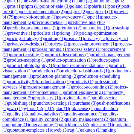
(
2
)
plex
(
1
)
plex-smart-manufacturing
(
1
)
plm
(
2
)
plumbing
(
1
)
pm2
(
1
)
pms
(
1
)
pnpm
(
1
)
point-of-sale
(
3
)
poland
(
3
)
polaris
(
1
)
pos
(
9
)
post-
brexit
(
1
)
post-implementation
(
2
)
postgres
(
2
)
postgresql
(
10
)
power-
bi
(
79
)
power-bi-premium
(
1
)
power-query
(
1
)
ppc
(
1
)
practice-
management
(
2
)
precious-metals
(
1
)
predictive-analytics
(
4
)
predictive-maintenance
(
2
)
premium
(
2
)
preparation
(
1
)
prestashop
(
1
)
preventive
(
1
)
pricelists
(
1
)
pricing
(
19
)
pricing-optimization
(
1
)
pricing-strategy
(
3
)
printing
(
1
)
prisma
(
1
)
privacy
(
12
)
privacy-act
(
1
)
privacy-by-design
(
1
)
process
(
2
)
process-improvement
(
1
)
process-
management
(
1
)
process-mining
(
1
)
process-safety
(
1
)
procurement
(
11
)
product-costing
(
1
)
product-descriptions
(
1
)
product-management
(
2
)
product-mapping
(
1
)
product-optimization
(
1
)
product-pages
(
1
)
product-photography
(
1
)
product-recommendations
(
1
)
product-
visualization
(
1
)
production
(
7
)
production-dashboards
(
1
)
production-
management
(
1
)
production-planning
(
2
)
production-scheduling
(
1
)
productivity
(
9
)
productization
(
1
)
products
(
1
)
professional-
services
(
4
)
program-management
(
1
)
project-accounting
(
2
)
project-
management
(
19
)
prometheus
(
1
)
prompt-engineering
(
1
)
property-
management
(
5
)
proprietary
(
1
)
provincial-tax
(
1
)
public-sector
(
1
)
publishing
(
1
)
punchout-catalog
(
1
)
purchase
(
3
)
push-notifications
(
1
)
pwa
(
1
)
python
(
5
)
qa
(
1
)
qatar
(
1
)
qlik-sense
(
1
)
qualification
(
1
)
quality
(
3
)
quality-analytics
(
1
)
quality-assurance
(
1
)
quality-
compliance
(
1
)
quality-control
(
2
)
quality-management
(
2
)
quantum-
computing
(
1
)
query-tuning
(
1
)
quickbooks
(
8
)
quickstart
(
1
)
quotation
(
1
)
quotation-templates
(
1
)
qweb
(
3
)
rag
(
1
)
rakuten
(
1
)
ranking