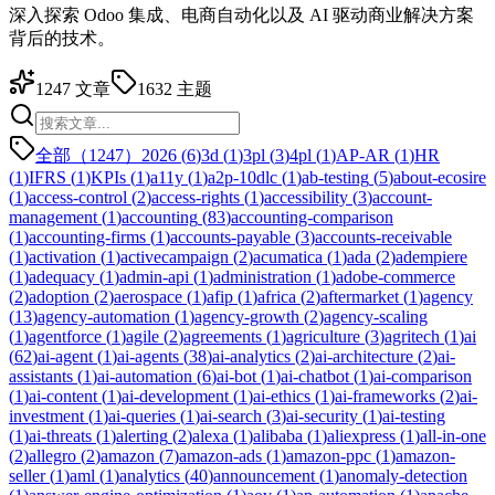
深入探索 Odoo 集成、电商自动化以及 AI 驱动商业解决方案
背后的技术。
1247
文章
1632
主题
全部（1247）
2026
(
6
)
3d
(
1
)
3pl
(
3
)
4pl
(
1
)
AP-AR
(
1
)
HR
(
1
)
IFRS
(
1
)
KPIs
(
1
)
a11y
(
1
)
a2p-10dlc
(
1
)
ab-testing
(
5
)
about-ecosire
(
1
)
access-control
(
2
)
access-rights
(
1
)
accessibility
(
3
)
account-
management
(
1
)
accounting
(
83
)
accounting-comparison
(
1
)
accounting-firms
(
1
)
accounts-payable
(
3
)
accounts-receivable
(
1
)
activation
(
1
)
activecampaign
(
2
)
acumatica
(
1
)
ada
(
2
)
adempiere
(
1
)
adequacy
(
1
)
admin-api
(
1
)
administration
(
1
)
adobe-commerce
(
2
)
adoption
(
2
)
aerospace
(
1
)
afip
(
1
)
africa
(
2
)
aftermarket
(
1
)
agency
(
13
)
agency-automation
(
1
)
agency-growth
(
2
)
agency-scaling
(
1
)
agentforce
(
1
)
agile
(
2
)
agreements
(
1
)
agriculture
(
3
)
agritech
(
1
)
ai
(
62
)
ai-agent
(
1
)
ai-agents
(
38
)
ai-analytics
(
2
)
ai-architecture
(
2
)
ai-
assistants
(
1
)
ai-automation
(
6
)
ai-bot
(
1
)
ai-chatbot
(
1
)
ai-comparison
(
1
)
ai-content
(
1
)
ai-development
(
1
)
ai-ethics
(
1
)
ai-frameworks
(
2
)
ai-
investment
(
1
)
ai-queries
(
1
)
ai-search
(
3
)
ai-security
(
1
)
ai-testing
(
1
)
ai-threats
(
1
)
alerting
(
2
)
alexa
(
1
)
alibaba
(
1
)
aliexpress
(
1
)
all-in-one
(
2
)
allegro
(
2
)
amazon
(
7
)
amazon-ads
(
1
)
amazon-ppc
(
1
)
amazon-
seller
(
1
)
aml
(
1
)
analytics
(
40
)
announcement
(
1
)
anomaly-detection