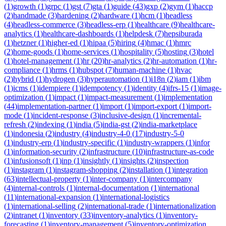
(
1
)
growth
(
1
)
grpc
(
1
)
gst
(
7
)
gta
(
1
)
guide
(
43
)
gxp
(
2
)
gym
(
1
)
haccp
(
2
)
handmade
(
3
)
hardening
(
2
)
hardware
(
1
)
hcm
(
1
)
headless
(
4
)
headless-commerce
(
3
)
headless-erp
(
1
)
healthcare
(
9
)
healthcare-
analytics
(
1
)
healthcare-dashboards
(
1
)
helpdesk
(
7
)
hepsiburada
(
1
)
hetzner
(
1
)
higher-ed
(
1
)
hipaa
(
5
)
hiring
(
4
)
hmac
(
1
)
hmrc
(
2
)
home-goods
(
1
)
home-services
(
1
)
hospitality
(
5
)
hosting
(
3
)
hotel
(
1
)
hotel-management
(
1
)
hr
(
20
)
hr-analytics
(
2
)
hr-automation
(
1
)
hr-
compliance
(
1
)
hrms
(
1
)
hubspot
(
7
)
human-machine
(
1
)
hvac
(
2
)
hybrid
(
1
)
hydrogen
(
3
)
hyperautomation
(
1
)
i18n
(
2
)
iam
(
1
)
ibm
(
1
)
icms
(
1
)
idempiere
(
1
)
idempotency
(
1
)
identity
(
4
)
ifrs-15
(
1
)
image-
optimization
(
1
)
impact
(
1
)
impact-measurement
(
1
)
implementation
(
44
)
implementation-partner
(
1
)
import
(
1
)
import-export
(
1
)
import-
mode
(
1
)
incident-response
(
3
)
inclusive-design
(
1
)
incremental-
refresh
(
2
)
indexing
(
1
)
india
(
5
)
india-gst
(
2
)
india-marketplace
(
1
)
indonesia
(
2
)
industry
(
4
)
industry-4-0
(
17
)
industry-5-0
(
1
)
industry-erp
(
1
)
industry-specific
(
1
)
industry-wrappers
(
1
)
infor
(
1
)
information-security
(
2
)
infrastructure
(
10
)
infrastructure-as-code
(
1
)
infusionsoft
(
1
)
inp
(
1
)
insightly
(
1
)
insights
(
2
)
inspection
(
1
)
instagram
(
1
)
instagram-shopping
(
2
)
installation
(
1
)
integration
(
63
)
intellectual-property
(
1
)
inter-company
(
1
)
intercompany
(
4
)
internal-controls
(
1
)
internal-documentation
(
1
)
international
(
11
)
international-expansion
(
1
)
international-logistics
(
1
)
international-selling
(
2
)
international-trade
(
1
)
internationalization
(
2
)
intranet
(
1
)
inventory
(
33
)
inventory-analytics
(
1
)
inventory-
forecasting
(
1
)
inventory-management
(
5
)
inventory-optimization