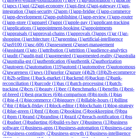
(
1
)
answer-engine-optimization
(
1
)
aov
(
1
)
ap-automation
(
1
)
apache
(
1
)
apcs
(
1
)
api
(
22
)
api-economy
(
1
)
api-first
(
2
)
api-gateway
(
1
)
api-
integration
(
3
)
api-security
(
2
)
apm
(
1
)
app-bridge
(
1
)
app-commerce
(
1
)
app-development
(
2
)
app-publishing
(
1
)
app-review
(
1
)
app-router
(
1
)
app-store
(
1
)
apparel
(
3
)
appi
(
1
)
apple-pay
(
1
)
applicant-tracking
(
1
)
applications
(
1
)
appointment-booking
(
2
)
appointments
(
1
)
appraisals
(
1
)
approval-chains
(
1
)
approvals
(
3
)
apps
(
1
)
ar
(
1
)
ar-
shopping
(
1
)
architecture
(
17
)
argentina
(
1
)
artificial-intelligence
(
2
)
as9100
(
1
)
asc-606
(
3
)
assessment
(
2
)
asset-management
(
4
)
assistant
(
1
)
ato
(
1
)
attribution
(
1
)
attrition
(
1
)
audience-analytics
(
1
)
audit
(
7
)
audit-trail
(
1
)
augmented
(
1
)
augmented-reality
(
2
)
australia
(
2
)
australia-gst
(
1
)
authentication
(
6
)
authentik
(
2
)
authorization
(
3
)
autogen
(
2
)
automation
(
119
)
automl
(
1
)
automotive
(
5
)
autonomous
(
2
)
awareness
(
1
)
aws
(
10
)
axelor
(
2
)
azure
(
4
)
b2b
(
18
)
b2b-ecommerce
(
1
)
b2b-selling
(
1
)
back-market
(
1
)
backend
(
6
)
backup
(
2
)
bank-
reconciliation
(
1
)
barcode
(
1
)
bas
(
1
)
batch-processing
(
1
)
batch-
tracking
(
2
)
bcrs
(
1
)
beauty
(
1
)
bee
(
1
)
benchmarks
(
1
)
benefits
(
1
)
best-
of-breed
(
1
)
best-practices
(
6
)
bi-comparison
(
8
)
bi-tools
(
1
)
bias
(
1
)
big-4
(
1
)
bigcommerce
(
3
)
bigquery
(
1
)
billable-hours
(
1
)
billing
(
7
)
bir
(
1
)
black-friday
(
1
)
block-editor
(
1
)
blockchain
(
1
)
blog-strategy
(
1
)
blue-green
(
1
)
bmf
(
1
)
bom
(
2
)
booking
(
5
)
bookkeeping
(
9
)
bpa
(
1
)
bpm
(
1
)
brand
(
2
)
branding
(
1
)
brazil
(
2
)
breach-notification
(
1
)
bss
(
1
)
budget
(
3
)
budgeting
(
6
)
build-vs-buy
(
3
)
business
(
13
)
business
software
(
1
)
business-apps
(
1
)
business-automation
(
1
)
business-case
(
2
)
business-continuity
(
2
)
business-growth
(
1
)
business-intelligence