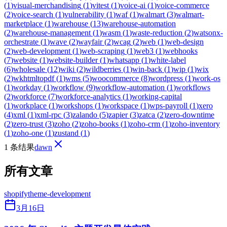
(
1
)
visual-merchandising
(
1
)
vitest
(
1
)
voice-ai
(
1
)
voice-commerce
(
2
)
voice-search
(
1
)
vulnerability
(
1
)
waf
(
1
)
walmart
(
3
)
walmart-
marketplace
(
1
)
warehouse
(
13
)
warehouse-automation
(
2
)
warehouse-management
(
1
)
wasm
(
1
)
waste-reduction
(
2
)
watsonx-
orchestrate
(
1
)
wave
(
2
)
wayfair
(
2
)
wcag
(
2
)
web
(
1
)
web-design
(
2
)
web-development
(
1
)
web-scraping
(
1
)
web3
(
1
)
webhooks
(
7
)
website
(
1
)
website-builder
(
1
)
whatsapp
(
1
)
white-label
(
6
)
wholesale
(
12
)
wiki
(
2
)
wildberries
(
1
)
win-back
(
1
)
wip
(
1
)
wix
(
2
)
wkhtmltopdf
(
1
)
wms
(
5
)
woocommerce
(
8
)
wordpress
(
1
)
work-os
(
1
)
workday
(
1
)
workflow
(
9
)
workflow-automation
(
1
)
workflows
(
2
)
workforce
(
7
)
workforce-analytics
(
1
)
working-capital
(
1
)
workplace
(
1
)
workshops
(
1
)
workspace
(
1
)
wps-payroll
(
1
)
xero
(
4
)
xml
(
1
)
xml-rpc
(
3
)
zalando
(
5
)
zapier
(
3
)
zatca
(
2
)
zero-downtime
(
2
)
zero-trust
(
3
)
zoho
(
2
)
zoho-books
(
1
)
zoho-crm
(
1
)
zoho-inventory
(
1
)
zoho-one
(
1
)
zustand
(
1
)
1 条结果
dawn
所有文章
shopify
theme-development
3月16日