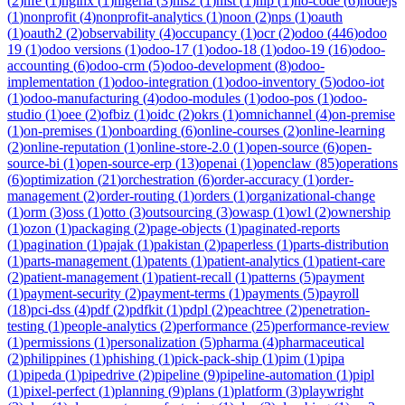
(
2
)
nfe
(
1
)
nginx
(
1
)
nigeria
(
3
)
nis2
(
1
)
nist
(
1
)
nlp
(
1
)
no-code
(
6
)
nodejs
(
1
)
nonprofit
(
4
)
nonprofit-analytics
(
1
)
noon
(
2
)
nps
(
1
)
oauth
(
1
)
oauth2
(
2
)
observability
(
4
)
occupancy
(
1
)
ocr
(
2
)
odoo
(
446
)
odoo
19
(
1
)
odoo versions
(
1
)
odoo-17
(
1
)
odoo-18
(
1
)
odoo-19
(
16
)
odoo-
accounting
(
6
)
odoo-crm
(
5
)
odoo-development
(
8
)
odoo-
implementation
(
1
)
odoo-integration
(
1
)
odoo-inventory
(
5
)
odoo-iot
(
1
)
odoo-manufacturing
(
4
)
odoo-modules
(
1
)
odoo-pos
(
1
)
odoo-
studio
(
1
)
oee
(
2
)
ofbiz
(
1
)
oidc
(
2
)
okrs
(
1
)
omnichannel
(
4
)
on-premise
(
1
)
on-premises
(
1
)
onboarding
(
6
)
online-courses
(
2
)
online-learning
(
2
)
online-reputation
(
1
)
online-store-2.0
(
1
)
open-source
(
6
)
open-
source-bi
(
1
)
open-source-erp
(
13
)
openai
(
1
)
openclaw
(
85
)
operations
(
6
)
optimization
(
21
)
orchestration
(
6
)
order-accuracy
(
1
)
order-
management
(
2
)
order-routing
(
1
)
orders
(
1
)
organizational-change
(
1
)
orm
(
3
)
oss
(
1
)
otto
(
3
)
outsourcing
(
3
)
owasp
(
1
)
owl
(
2
)
ownership
(
1
)
ozon
(
1
)
packaging
(
2
)
page-objects
(
1
)
paginated-reports
(
1
)
pagination
(
1
)
pajak
(
1
)
pakistan
(
2
)
paperless
(
1
)
parts-distribution
(
1
)
parts-management
(
1
)
patents
(
1
)
patient-analytics
(
1
)
patient-care
(
2
)
patient-management
(
1
)
patient-recall
(
1
)
patterns
(
5
)
payment
(
1
)
payment-security
(
2
)
payment-terms
(
1
)
payments
(
5
)
payroll
(
18
)
pci-dss
(
4
)
pdf
(
2
)
pdfkit
(
1
)
pdpl
(
2
)
peachtree
(
2
)
penetration-
testing
(
1
)
people-analytics
(
2
)
performance
(
25
)
performance-review
(
1
)
permissions
(
1
)
personalization
(
5
)
pharma
(
4
)
pharmaceutical
(
2
)
philippines
(
1
)
phishing
(
1
)
pick-pack-ship
(
1
)
pim
(
1
)
pipa
(
1
)
pipeda
(
1
)
pipedrive
(
2
)
pipeline
(
9
)
pipeline-automation
(
1
)
pipl
(
1
)
pixel-perfect
(
1
)
planning
(
9
)
plans
(
1
)
platform
(
3
)
playwright