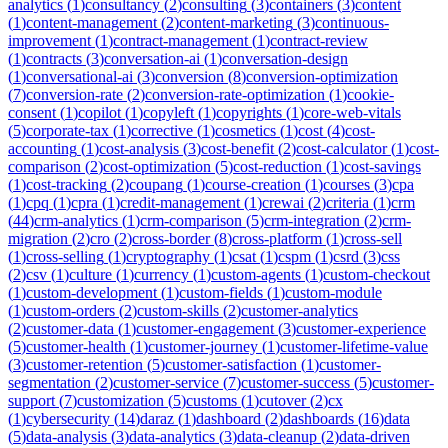
analytics
(
1
)
consultancy
(
2
)
consulting
(
3
)
containers
(
3
)
content
(
1
)
content-management
(
2
)
content-marketing
(
3
)
continuous-
improvement
(
1
)
contract-management
(
1
)
contract-review
(
1
)
contracts
(
3
)
conversation-ai
(
1
)
conversation-design
(
1
)
conversational-ai
(
3
)
conversion
(
8
)
conversion-optimization
(
7
)
conversion-rate
(
2
)
conversion-rate-optimization
(
1
)
cookie-
consent
(
1
)
copilot
(
1
)
copyleft
(
1
)
copyrights
(
1
)
core-web-vitals
(
5
)
corporate-tax
(
1
)
corrective
(
1
)
cosmetics
(
1
)
cost
(
4
)
cost-
accounting
(
1
)
cost-analysis
(
3
)
cost-benefit
(
2
)
cost-calculator
(
1
)
cost-
comparison
(
2
)
cost-optimization
(
5
)
cost-reduction
(
1
)
cost-savings
(
1
)
cost-tracking
(
2
)
coupang
(
1
)
course-creation
(
1
)
courses
(
3
)
cpa
(
1
)
cpq
(
1
)
cpra
(
1
)
credit-management
(
1
)
crewai
(
2
)
criteria
(
1
)
crm
(
44
)
crm-analytics
(
1
)
crm-comparison
(
5
)
crm-integration
(
2
)
crm-
migration
(
2
)
cro
(
2
)
cross-border
(
8
)
cross-platform
(
1
)
cross-sell
(
1
)
cross-selling
(
1
)
cryptography
(
1
)
csat
(
1
)
cspm
(
1
)
csrd
(
3
)
css
(
2
)
csv
(
1
)
culture
(
1
)
currency
(
1
)
custom-agents
(
1
)
custom-checkout
(
1
)
custom-development
(
1
)
custom-fields
(
1
)
custom-module
(
1
)
custom-orders
(
2
)
custom-skills
(
2
)
customer-analytics
(
2
)
customer-data
(
1
)
customer-engagement
(
3
)
customer-experience
(
5
)
customer-health
(
1
)
customer-journey
(
1
)
customer-lifetime-value
(
3
)
customer-retention
(
5
)
customer-satisfaction
(
1
)
customer-
segmentation
(
2
)
customer-service
(
7
)
customer-success
(
5
)
customer-
support
(
7
)
customization
(
5
)
customs
(
1
)
cutover
(
2
)
cx
(
1
)
cybersecurity
(
14
)
daraz
(
1
)
dashboard
(
2
)
dashboards
(
16
)
data
(
5
)
data-analysis
(
3
)
data-analytics
(
3
)
data-cleanup
(
2
)
data-driven