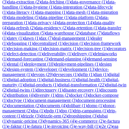
(
3
)
data-extraction
(
2
)
data-fetching
(
1
)
data-governance
(
1
)
data-
handling
(
1
)
data-hygiene
(
1
)
data-integration
(
2
)
data-lifecycle
(
1
)
data-literacy
(
1
)
data-mapping
(
1
)
data-mesh
(
1
)
data-migration
(
8
)
data-modeling
(
5
)
data-pipeline
(
1
)
data-platform
(
2
)
data-
preparation
(
1
)
data-privacy
(
4
)
data-protection
(
14
)
data-quality
(
4
)
data-refresh
(
2
)
data-residency
(
2
)
data-retention
(
1
)
data-transfer
(
4
)
data-visualization
(
5
)
data-warehouse
(
2
)
database
(
7
)
dataflows
(
1
)
datev
(
1
)
dawn
(
1
)
dax
(
7
)
deal-management
(
1
)
dealer
(
1
)
debugging
(
1
)
decentralized
(
1
)
decision
(
1
)
decision-framework
(
1
)
decision-making
(
1
)
decision-matrix
(
1
)
decision-tree
(
1
)
decorators
(
1
)
defect-detection
(
1
)
deliverability
(
1
)
delivery
(
1
)
delmiaworks
(
1
)
demand-forecasting
(
3
)
demand-planning
(
4
)
demand-sensing
(
1
)
dental
(
1
)
deployment
(
10
)
deployment-pipelines
(
1
)
design
(
2
)
design-system
(
1
)
developer
(
1
)
development
(
13
)
device-
management
(
1
)
devops
(
29
)
devsecops
(
1
)
dgfip
(
1
)
dian
(
1
)
digital
(
1
)
digital-adoption
(
1
)
digital-business
(
1
)
digital-health
(
1
)
digital-
maturity
(
1
)
digital-products
(
1
)
digital-transformation
(
22
)
digital-twin
(
2
)
digital-twins
(
1
)
directquery
(
1
)
disaster-recovery
(
1
)
discounts
(
2
)
distribution
(
4
)
diversity
(
1
)
dms
(
2
)
docker
(
3
)
docker-compose
(
1
)
doctype
(
1
)
document-management
(
3
)
document-processing
(
2
)
documentation
(
2
)
documents
(
4
)
dolibarr
(
1
)
domo
(
1
)
donor-
management
(
2
)
dpa
(
1
)
dpdp
(
1
)
dpo
(
1
)
drip-campaigns
(
1
)
drip-
content
(
1
)
drizzle
(
3
)
drizzle-orm
(
2
)
dropshipping
(
3
)
dubai
(
1
)
dynamic-pricing
(
3
)
dynamics-365
(
4
)
e-commerce
(
2
)
e-factura
(
1
)
e-faktur
(
1
)
e-fatura
(
1
)
e-invoicing
(
5
)
e-way-bill
(
1
)
e2e
(
2
)
eaa