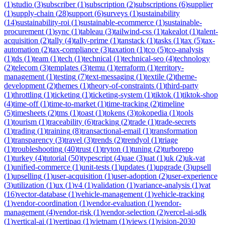
(
1
)
studio
(
3
)
subscriber
(
1
)
subscription
(
2
)
subscriptions
(
6
)
supplier
(
1
)
supply-chain
(
28
)
support
(
6
)
surveys
(
1
)
sustainability
(
14
)
sustainability-roi
(
1
)
sustainable-ecommerce
(
1
)
sustainable-
procurement
(
1
)
sync
(
1
)
tableau
(
3
)
tailwind-css
(
1
)
takealot
(
1
)
talent-
acquisition
(
2
)
tally
(
4
)
tally-prime
(
1
)
tanstack
(
1
)
tasks
(
1
)
tax
(
5
)
tax-
automation
(
2
)
tax-compliance
(
3
)
taxation
(
1
)
tco
(
5
)
tco-analysis
(
1
)
tds
(
1
)
team
(
1
)
tech
(
1
)
technical
(
1
)
technical-seo
(
4
)
technology
(
2
)
telecom
(
3
)
templates
(
3
)
temu
(
1
)
terraform
(
1
)
territory-
management
(
1
)
testing
(
7
)
text-messaging
(
1
)
textile
(
2
)
theme-
development
(
2
)
themes
(
1
)
theory-of-constraints
(
1
)
third-party
(
1
)
throttling
(
1
)
ticketing
(
1
)
ticketing-system
(
1
)
tiktok
(
1
)
tiktok-shop
(
4
)
time-off
(
1
)
time-to-market
(
1
)
time-tracking
(
2
)
timeline
(
5
)
timesheets
(
2
)
tms
(
1
)
toast
(
1
)
tokens
(
3
)
tokopedia
(
1
)
tools
(
1
)
tourism
(
1
)
traceability
(
6
)
tracking
(
2
)
trade
(
1
)
trade-secrets
(
1
)
trading
(
1
)
training
(
8
)
transactional-email
(
1
)
transformation
(
1
)
transparency
(
3
)
travel
(
3
)
trends
(
2
)
trendyol
(
1
)
triage
(
1
)
troubleshooting
(
40
)
trust
(
1
)
tryton
(
1
)
tuning
(
2
)
turborepo
(
1
)
turkey
(
4
)
tutorial
(
50
)
typescript
(
4
)
uae
(
3
)
uat
(
1
)
uk
(
2
)
uk-vat
(
1
)
unified-commerce
(
1
)
unit-tests
(
1
)
updates
(
1
)
upgrade
(
3
)
upsell
(
1
)
upselling
(
1
)
user-acquisition
(
1
)
user-adoption
(
2
)
user-experience
(
3
)
utilization
(
1
)
ux
(
1
)
v4
(
1
)
validation
(
1
)
variance-analysis
(
1
)
vat
(
16
)
vector-database
(
1
)
vehicle-management
(
1
)
vehicle-tracking
(
1
)
vendor-coordination
(
1
)
vendor-evaluation
(
1
)
vendor-
management
(
4
)
vendor-risk
(
1
)
vendor-selection
(
2
)
vercel-ai-sdk
(
1
)
vertical-ai
(
1
)
vertipaq
(
1
)
vietnam
(
1
)
views
(
1
)
vision-2030