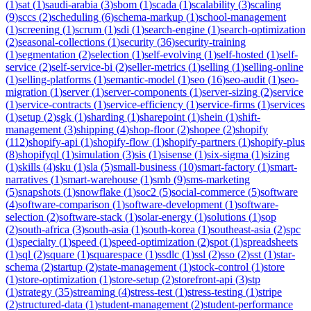
(
1
)
sat
(
1
)
saudi-arabia
(
3
)
sbom
(
1
)
scada
(
1
)
scalability
(
3
)
scaling
(
9
)
sccs
(
2
)
scheduling
(
6
)
schema-markup
(
1
)
school-management
(
1
)
screening
(
1
)
scrum
(
1
)
sdi
(
1
)
search-engine
(
1
)
search-optimization
(
2
)
seasonal-collections
(
1
)
security
(
36
)
security-training
(
1
)
segmentation
(
2
)
selection
(
1
)
self-evolving
(
1
)
self-hosted
(
1
)
self-
service
(
2
)
self-service-bi
(
2
)
seller-metrics
(
1
)
selling
(
1
)
selling-online
(
1
)
selling-platforms
(
1
)
semantic-model
(
1
)
seo
(
16
)
seo-audit
(
1
)
seo-
migration
(
1
)
server
(
1
)
server-components
(
1
)
server-sizing
(
2
)
service
(
1
)
service-contracts
(
1
)
service-efficiency
(
1
)
service-firms
(
1
)
services
(
1
)
setup
(
2
)
sgk
(
1
)
sharding
(
1
)
sharepoint
(
1
)
shein
(
1
)
shift-
management
(
3
)
shipping
(
4
)
shop-floor
(
2
)
shopee
(
2
)
shopify
(
112
)
shopify-api
(
1
)
shopify-flow
(
1
)
shopify-partners
(
1
)
shopify-plus
(
8
)
shopifyql
(
1
)
simulation
(
3
)
sis
(
1
)
sisense
(
1
)
six-sigma
(
1
)
sizing
(
1
)
skills
(
4
)
sku
(
1
)
sla
(
5
)
small-business
(
10
)
smart-factory
(
1
)
smart-
narratives
(
1
)
smart-warehouse
(
1
)
smb
(
9
)
sms-marketing
(
5
)
snapshots
(
1
)
snowflake
(
1
)
soc2
(
5
)
social-commerce
(
5
)
software
(
4
)
software-comparison
(
1
)
software-development
(
1
)
software-
selection
(
2
)
software-stack
(
1
)
solar-energy
(
1
)
solutions
(
1
)
sop
(
2
)
south-africa
(
3
)
south-asia
(
1
)
south-korea
(
1
)
southeast-asia
(
2
)
spc
(
1
)
specialty
(
1
)
speed
(
1
)
speed-optimization
(
2
)
spot
(
1
)
spreadsheets
(
1
)
sql
(
2
)
square
(
1
)
squarespace
(
1
)
ssdlc
(
1
)
ssl
(
2
)
sso
(
2
)
sst
(
1
)
star-
schema
(
2
)
startup
(
2
)
state-management
(
1
)
stock-control
(
1
)
store
(
1
)
store-optimization
(
1
)
store-setup
(
2
)
storefront-api
(
3
)
stp
(
1
)
strategy
(
35
)
streaming
(
4
)
stress-test
(
1
)
stress-testing
(
1
)
stripe
(
2
)
structured-data
(
1
)
student-management
(
2
)
student-performance