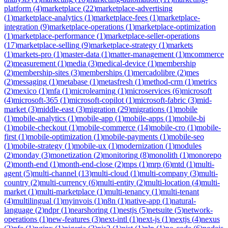
platform
(
4
)
marketplace
(
22
)
marketplace-advertising
(
1
)
marketplace-analytics
(
1
)
marketplace-fees
(
1
)
marketplace-
integration
(
9
)
marketplace-operations
(
1
)
marketplace-optimization
(
1
)
marketplace-performance
(
1
)
marketplace-seller-operations
(
17
)
marketplace-selling
(
9
)
marketplace-strategy
(
1
)
markets
(
1
)
markets-pro
(
1
)
master-data
(
1
)
matter-management
(
1
)
mcommerce
(
2
)
measurement
(
1
)
media
(
3
)
medical-device
(
1
)
membership
(
2
)
membership-sites
(
3
)
memberships
(
1
)
mercadolibre
(
2
)
mes
(
2
)
messaging
(
1
)
metabase
(
1
)
metasfresh
(
1
)
method-crm
(
1
)
metrics
(
2
)
mexico
(
1
)
mfa
(
1
)
microlearning
(
1
)
microservices
(
6
)
microsoft
(
4
)
microsoft-365
(
1
)
microsoft-copilot
(
1
)
microsoft-fabric
(
3
)
mid-
market
(
3
)
middle-east
(
3
)
migration
(
29
)
migrations
(
1
)
mobile
(
1
)
mobile-analytics
(
1
)
mobile-app
(
1
)
mobile-apps
(
1
)
mobile-bi
(
1
)
mobile-checkout
(
1
)
mobile-commerce
(
14
)
mobile-cro
(
1
)
mobile-
first
(
1
)
mobile-optimization
(
1
)
mobile-payments
(
1
)
mobile-seo
(
1
)
mobile-strategy
(
1
)
mobile-ux
(
1
)
modernization
(
1
)
modules
(
2
)
monday
(
3
)
monetization
(
2
)
monitoring
(
8
)
monolith
(
1
)
monorepo
(
2
)
month-end
(
1
)
month-end-close
(
2
)
mps
(
1
)
mrp
(
6
)
mtd
(
1
)
multi-
agent
(
5
)
multi-channel
(
13
)
multi-cloud
(
1
)
multi-company
(
3
)
multi-
country
(
2
)
multi-currency
(
6
)
multi-entity
(
2
)
multi-location
(
4
)
multi-
market
(
1
)
multi-marketplace
(
1
)
multi-tenancy
(
1
)
multi-tenant
(
4
)
multilingual
(
1
)
myinvois
(
1
)
n8n
(
1
)
native-app
(
1
)
natural-
language
(
2
)
ndpr
(
1
)
nearshoring
(
1
)
nestjs
(
5
)
netsuite
(
5
)
network-
operations
(
1
)
new-features
(
3
)
next-intl
(
1
)
next-js
(
1
)
nextjs
(
4
)
nexus