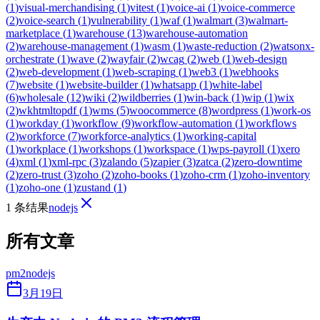
(
1
)
visual-merchandising
(
1
)
vitest
(
1
)
voice-ai
(
1
)
voice-commerce
(
2
)
voice-search
(
1
)
vulnerability
(
1
)
waf
(
1
)
walmart
(
3
)
walmart-
marketplace
(
1
)
warehouse
(
13
)
warehouse-automation
(
2
)
warehouse-management
(
1
)
wasm
(
1
)
waste-reduction
(
2
)
watsonx-
orchestrate
(
1
)
wave
(
2
)
wayfair
(
2
)
wcag
(
2
)
web
(
1
)
web-design
(
2
)
web-development
(
1
)
web-scraping
(
1
)
web3
(
1
)
webhooks
(
7
)
website
(
1
)
website-builder
(
1
)
whatsapp
(
1
)
white-label
(
6
)
wholesale
(
12
)
wiki
(
2
)
wildberries
(
1
)
win-back
(
1
)
wip
(
1
)
wix
(
2
)
wkhtmltopdf
(
1
)
wms
(
5
)
woocommerce
(
8
)
wordpress
(
1
)
work-os
(
1
)
workday
(
1
)
workflow
(
9
)
workflow-automation
(
1
)
workflows
(
2
)
workforce
(
7
)
workforce-analytics
(
1
)
working-capital
(
1
)
workplace
(
1
)
workshops
(
1
)
workspace
(
1
)
wps-payroll
(
1
)
xero
(
4
)
xml
(
1
)
xml-rpc
(
3
)
zalando
(
5
)
zapier
(
3
)
zatca
(
2
)
zero-downtime
(
2
)
zero-trust
(
3
)
zoho
(
2
)
zoho-books
(
1
)
zoho-crm
(
1
)
zoho-inventory
(
1
)
zoho-one
(
1
)
zustand
(
1
)
1 条结果
nodejs
所有文章
pm2
nodejs
3月19日