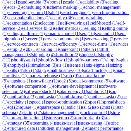
(
1
)
sat
(
1
)
saudi-arabia
(
3
)
sbom
(
1
)
scada
(
1
)
scalability
(
3
)
scaling
(
9
)
sccs
(
2
)
scheduling
(
6
)
schema-markup
(
1
)
school-management
(
1
)
screening
(
1
)
scrum
(
1
)
sdi
(
1
)
search-engine
(
1
)
search-optimization
(
2
)
seasonal-collections
(
1
)
security
(
36
)
security-training
(
1
)
segmentation
(
2
)
selection
(
1
)
self-evolving
(
1
)
self-hosted
(
1
)
self-
service
(
2
)
self-service-bi
(
2
)
seller-metrics
(
1
)
selling
(
1
)
selling-online
(
1
)
selling-platforms
(
1
)
semantic-model
(
1
)
seo
(
16
)
seo-audit
(
1
)
seo-
migration
(
1
)
server
(
1
)
server-components
(
1
)
server-sizing
(
2
)
service
(
1
)
service-contracts
(
1
)
service-efficiency
(
1
)
service-firms
(
1
)
services
(
1
)
setup
(
2
)
sgk
(
1
)
sharding
(
1
)
sharepoint
(
1
)
shein
(
1
)
shift-
management
(
3
)
shipping
(
4
)
shop-floor
(
2
)
shopee
(
2
)
shopify
(
112
)
shopify-api
(
1
)
shopify-flow
(
1
)
shopify-partners
(
1
)
shopify-plus
(
8
)
shopifyql
(
1
)
simulation
(
3
)
sis
(
1
)
sisense
(
1
)
six-sigma
(
1
)
sizing
(
1
)
skills
(
4
)
sku
(
1
)
sla
(
5
)
small-business
(
10
)
smart-factory
(
1
)
smart-
narratives
(
1
)
smart-warehouse
(
1
)
smb
(
9
)
sms-marketing
(
5
)
snapshots
(
1
)
snowflake
(
1
)
soc2
(
5
)
social-commerce
(
5
)
software
(
4
)
software-comparison
(
1
)
software-development
(
1
)
software-
selection
(
2
)
software-stack
(
1
)
solar-energy
(
1
)
solutions
(
1
)
sop
(
2
)
south-africa
(
3
)
south-asia
(
1
)
south-korea
(
1
)
southeast-asia
(
2
)
spc
(
1
)
specialty
(
1
)
speed
(
1
)
speed-optimization
(
2
)
spot
(
1
)
spreadsheets
(
1
)
sql
(
2
)
square
(
1
)
squarespace
(
1
)
ssdlc
(
1
)
ssl
(
2
)
sso
(
2
)
sst
(
1
)
star-
schema
(
2
)
startup
(
2
)
state-management
(
1
)
stock-control
(
1
)
store
(
1
)
store-optimization
(
1
)
store-setup
(
2
)
storefront-api
(
3
)
stp
(
1
)
strategy
(
35
)
streaming
(
4
)
stress-test
(
1
)
stress-testing
(
1
)
stripe
(
2
)
structured-data
(
1
)
student-management
(
2
)
student-performance