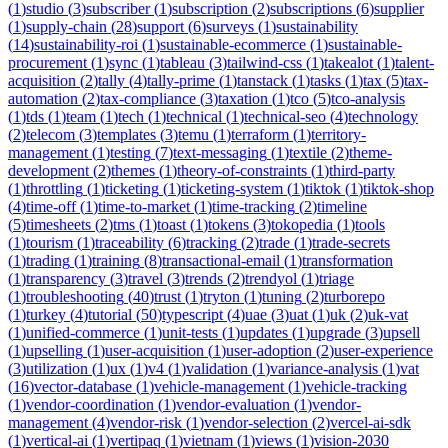
(
1
)
studio
(
3
)
subscriber
(
1
)
subscription
(
2
)
subscriptions
(
6
)
supplier
(
1
)
supply-chain
(
28
)
support
(
6
)
surveys
(
1
)
sustainability
(
14
)
sustainability-roi
(
1
)
sustainable-ecommerce
(
1
)
sustainable-
procurement
(
1
)
sync
(
1
)
tableau
(
3
)
tailwind-css
(
1
)
takealot
(
1
)
talent-
acquisition
(
2
)
tally
(
4
)
tally-prime
(
1
)
tanstack
(
1
)
tasks
(
1
)
tax
(
5
)
tax-
automation
(
2
)
tax-compliance
(
3
)
taxation
(
1
)
tco
(
5
)
tco-analysis
(
1
)
tds
(
1
)
team
(
1
)
tech
(
1
)
technical
(
1
)
technical-seo
(
4
)
technology
(
2
)
telecom
(
3
)
templates
(
3
)
temu
(
1
)
terraform
(
1
)
territory-
management
(
1
)
testing
(
7
)
text-messaging
(
1
)
textile
(
2
)
theme-
development
(
2
)
themes
(
1
)
theory-of-constraints
(
1
)
third-party
(
1
)
throttling
(
1
)
ticketing
(
1
)
ticketing-system
(
1
)
tiktok
(
1
)
tiktok-shop
(
4
)
time-off
(
1
)
time-to-market
(
1
)
time-tracking
(
2
)
timeline
(
5
)
timesheets
(
2
)
tms
(
1
)
toast
(
1
)
tokens
(
3
)
tokopedia
(
1
)
tools
(
1
)
tourism
(
1
)
traceability
(
6
)
tracking
(
2
)
trade
(
1
)
trade-secrets
(
1
)
trading
(
1
)
training
(
8
)
transactional-email
(
1
)
transformation
(
1
)
transparency
(
3
)
travel
(
3
)
trends
(
2
)
trendyol
(
1
)
triage
(
1
)
troubleshooting
(
40
)
trust
(
1
)
tryton
(
1
)
tuning
(
2
)
turborepo
(
1
)
turkey
(
4
)
tutorial
(
50
)
typescript
(
4
)
uae
(
3
)
uat
(
1
)
uk
(
2
)
uk-vat
(
1
)
unified-commerce
(
1
)
unit-tests
(
1
)
updates
(
1
)
upgrade
(
3
)
upsell
(
1
)
upselling
(
1
)
user-acquisition
(
1
)
user-adoption
(
2
)
user-experience
(
3
)
utilization
(
1
)
ux
(
1
)
v4
(
1
)
validation
(
1
)
variance-analysis
(
1
)
vat
(
16
)
vector-database
(
1
)
vehicle-management
(
1
)
vehicle-tracking
(
1
)
vendor-coordination
(
1
)
vendor-evaluation
(
1
)
vendor-
management
(
4
)
vendor-risk
(
1
)
vendor-selection
(
2
)
vercel-ai-sdk
(
1
)
vertical-ai
(
1
)
vertipaq
(
1
)
vietnam
(
1
)
views
(
1
)
vision-2030