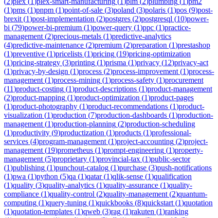
(
2
)
plex
(
1
)
plex-smart-manufacturing
(
1
)
plm
(
2
)
plumbing
(
1
)
pm2
(
1
)
pms
(
1
)
pnpm
(
1
)
point-of-sale
(
3
)
poland
(
3
)
polaris
(
1
)
pos
(
9
)
post-
brexit
(
1
)
post-implementation
(
2
)
postgres
(
2
)
postgresql
(
10
)
power-
bi
(
79
)
power-bi-premium
(
1
)
power-query
(
1
)
ppc
(
1
)
practice-
management
(
2
)
precious-metals
(
1
)
predictive-analytics
(
4
)
predictive-maintenance
(
2
)
premium
(
2
)
preparation
(
1
)
prestashop
(
1
)
preventive
(
1
)
pricelists
(
1
)
pricing
(
19
)
pricing-optimization
(
1
)
pricing-strategy
(
3
)
printing
(
1
)
prisma
(
1
)
privacy
(
12
)
privacy-act
(
1
)
privacy-by-design
(
1
)
process
(
2
)
process-improvement
(
1
)
process-
management
(
1
)
process-mining
(
1
)
process-safety
(
1
)
procurement
(
11
)
product-costing
(
1
)
product-descriptions
(
1
)
product-management
(
2
)
product-mapping
(
1
)
product-optimization
(
1
)
product-pages
(
1
)
product-photography
(
1
)
product-recommendations
(
1
)
product-
visualization
(
1
)
production
(
7
)
production-dashboards
(
1
)
production-
management
(
1
)
production-planning
(
2
)
production-scheduling
(
1
)
productivity
(
9
)
productization
(
1
)
products
(
1
)
professional-
services
(
4
)
program-management
(
1
)
project-accounting
(
2
)
project-
management
(
19
)
prometheus
(
1
)
prompt-engineering
(
1
)
property-
management
(
5
)
proprietary
(
1
)
provincial-tax
(
1
)
public-sector
(
1
)
publishing
(
1
)
punchout-catalog
(
1
)
purchase
(
3
)
push-notifications
(
1
)
pwa
(
1
)
python
(
5
)
qa
(
1
)
qatar
(
1
)
qlik-sense
(
1
)
qualification
(
1
)
quality
(
3
)
quality-analytics
(
1
)
quality-assurance
(
1
)
quality-
compliance
(
1
)
quality-control
(
2
)
quality-management
(
2
)
quantum-
computing
(
1
)
query-tuning
(
1
)
quickbooks
(
8
)
quickstart
(
1
)
quotation
(
1
)
quotation-templates
(
1
)
qweb
(
3
)
rag
(
1
)
rakuten
(
1
)
ranking