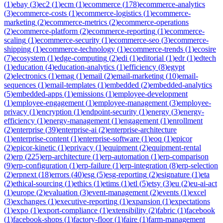
(
1
)
ebay
(
3
)
ec2
(
1
)
ecm
(
1
)
ecommerce
(
178
)
ecommerce-analytics
(
3
)
ecommerce-costs
(
1
)
ecommerce-logistics
(
1
)
ecommerce-
marketing
(
2
)
ecommerce-metrics
(
2
)
ecommerce-operations
(
2
)
ecommerce-platform
(
2
)
ecommerce-reporting
(
1
)
ecommerce-
scaling
(
1
)
ecommerce-security
(
1
)
ecommerce-seo
(
3
)
ecommerce-
shipping
(
1
)
ecommerce-technology
(
1
)
ecommerce-trends
(
1
)
ecosire
(
7
)
ecosystem
(
1
)
edge-computing
(
2
)
edi
(
1
)
editorial
(
1
)
edr
(
1
)
edtech
(
1
)
education
(
4
)
education-analytics
(
1
)
efficiency
(
8
)
egypt
(
2
)
electronics
(
1
)
emag
(
1
)
email
(
2
)
email-marketing
(
10
)
email-
sequences
(
1
)
email-templates
(
1
)
embedded
(
2
)
embedded-analytics
(
5
)
embedded-apps
(
1
)
emissions
(
1
)
employee-development
(
1
)
employee-engagement
(
1
)
employee-management
(
3
)
employee-
privacy
(
1
)
encryption
(
1
)
endpoint-security
(
1
)
energy
(
3
)
energy-
efficiency
(
1
)
energy-management
(
1
)
engagement
(
1
)
enrollment
(
2
)
enterprise
(
39
)
enterprise-ai
(
2
)
enterprise-architecture
(
1
)
enterprise-content
(
1
)
enterprise-software
(
1
)
eoq
(
1
)
epicor
(
2
)
epicor-kinetic
(
1
)
eprivacy
(
1
)
equipment
(
2
)
equipment-rental
(
2
)
erp
(
225
)
erp-architecture
(
1
)
erp-automation
(
1
)
erp-comparison
(
9
)
erp-configuration
(
1
)
erp-failure
(
1
)
erp-integration
(
8
)
erp-selection
(
2
)
erpnext
(
18
)
errors
(
40
)
esg
(
5
)
esg-reporting
(
2
)
esignature
(
1
)
eta
(
2
)
ethical-sourcing
(
1
)
ethics
(
1
)
etims
(
1
)
etl
(
5
)
etsy
(
3
)
eu
(
2
)
eu-ai-act
(
1
)
europe
(
2
)
evaluation
(
3
)
event-management
(
2
)
events
(
1
)
excel
(
3
)
exchanges
(
1
)
executive-reporting
(
1
)
expansion
(
1
)
expectations
(
1
)
expo
(
1
)
export-compliance
(
1
)
extensibility
(
2
)
fabric
(
1
)
facebook
(
1
)
facebook-shops
(
1
)
factory-floor
(
1
)
faire
(
1
)
farm-management