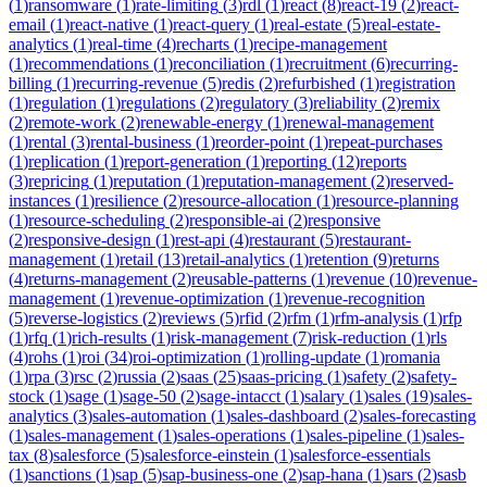
(
1
)
ransomware
(
1
)
rate-limiting
(
3
)
rdl
(
1
)
react
(
8
)
react-19
(
2
)
react-
email
(
1
)
react-native
(
1
)
react-query
(
1
)
real-estate
(
5
)
real-estate-
analytics
(
1
)
real-time
(
4
)
recharts
(
1
)
recipe-management
(
1
)
recommendations
(
1
)
reconciliation
(
1
)
recruitment
(
6
)
recurring-
billing
(
1
)
recurring-revenue
(
5
)
redis
(
2
)
refurbished
(
1
)
registration
(
1
)
regulation
(
1
)
regulations
(
2
)
regulatory
(
3
)
reliability
(
2
)
remix
(
2
)
remote-work
(
2
)
renewable-energy
(
1
)
renewal-management
(
1
)
rental
(
3
)
rental-business
(
1
)
reorder-point
(
1
)
repeat-purchases
(
1
)
replication
(
1
)
report-generation
(
1
)
reporting
(
12
)
reports
(
3
)
repricing
(
1
)
reputation
(
1
)
reputation-management
(
2
)
reserved-
instances
(
1
)
resilience
(
2
)
resource-allocation
(
1
)
resource-planning
(
1
)
resource-scheduling
(
2
)
responsible-ai
(
2
)
responsive
(
2
)
responsive-design
(
1
)
rest-api
(
4
)
restaurant
(
5
)
restaurant-
management
(
1
)
retail
(
13
)
retail-analytics
(
1
)
retention
(
9
)
returns
(
4
)
returns-management
(
2
)
reusable-patterns
(
1
)
revenue
(
10
)
revenue-
management
(
1
)
revenue-optimization
(
1
)
revenue-recognition
(
5
)
reverse-logistics
(
2
)
reviews
(
5
)
rfid
(
2
)
rfm
(
1
)
rfm-analysis
(
1
)
rfp
(
1
)
rfq
(
1
)
rich-results
(
1
)
risk-management
(
7
)
risk-reduction
(
1
)
rls
(
4
)
rohs
(
1
)
roi
(
34
)
roi-optimization
(
1
)
rolling-update
(
1
)
romania
(
1
)
rpa
(
3
)
rsc
(
2
)
russia
(
2
)
saas
(
25
)
saas-pricing
(
1
)
safety
(
2
)
safety-
stock
(
1
)
sage
(
1
)
sage-50
(
2
)
sage-intacct
(
1
)
salary
(
1
)
sales
(
19
)
sales-
analytics
(
3
)
sales-automation
(
1
)
sales-dashboard
(
2
)
sales-forecasting
(
1
)
sales-management
(
1
)
sales-operations
(
1
)
sales-pipeline
(
1
)
sales-
tax
(
8
)
salesforce
(
5
)
salesforce-einstein
(
1
)
salesforce-essentials
(
1
)
sanctions
(
1
)
sap
(
5
)
sap-business-one
(
2
)
sap-hana
(
1
)
sars
(
2
)
sasb