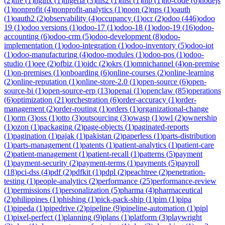
(
2
)
nfe
(
1
)
nginx
(
1
)
nigeria
(
3
)
nis2
(
1
)
nist
(
1
)
nlp
(
1
)
no-code
(
6
)
nodejs
(
1
)
nonprofit
(
4
)
nonprofit-analytics
(
1
)
noon
(
2
)
nps
(
1
)
oauth
(
1
)
oauth2
(
2
)
observability
(
4
)
occupancy
(
1
)
ocr
(
2
)
odoo
(
446
)
odoo
19
(
1
)
odoo versions
(
1
)
odoo-17
(
1
)
odoo-18
(
1
)
odoo-19
(
16
)
odoo-
accounting
(
6
)
odoo-crm
(
5
)
odoo-development
(
8
)
odoo-
implementation
(
1
)
odoo-integration
(
1
)
odoo-inventory
(
5
)
odoo-iot
(
1
)
odoo-manufacturing
(
4
)
odoo-modules
(
1
)
odoo-pos
(
1
)
odoo-
studio
(
1
)
oee
(
2
)
ofbiz
(
1
)
oidc
(
2
)
okrs
(
1
)
omnichannel
(
4
)
on-premise
(
1
)
on-premises
(
1
)
onboarding
(
6
)
online-courses
(
2
)
online-learning
(
2
)
online-reputation
(
1
)
online-store-2.0
(
1
)
open-source
(
6
)
open-
source-bi
(
1
)
open-source-erp
(
13
)
openai
(
1
)
openclaw
(
85
)
operations
(
6
)
optimization
(
21
)
orchestration
(
6
)
order-accuracy
(
1
)
order-
management
(
2
)
order-routing
(
1
)
orders
(
1
)
organizational-change
(
1
)
orm
(
3
)
oss
(
1
)
otto
(
3
)
outsourcing
(
3
)
owasp
(
1
)
owl
(
2
)
ownership
(
1
)
ozon
(
1
)
packaging
(
2
)
page-objects
(
1
)
paginated-reports
(
1
)
pagination
(
1
)
pajak
(
1
)
pakistan
(
2
)
paperless
(
1
)
parts-distribution
(
1
)
parts-management
(
1
)
patents
(
1
)
patient-analytics
(
1
)
patient-care
(
2
)
patient-management
(
1
)
patient-recall
(
1
)
patterns
(
5
)
payment
(
1
)
payment-security
(
2
)
payment-terms
(
1
)
payments
(
5
)
payroll
(
18
)
pci-dss
(
4
)
pdf
(
2
)
pdfkit
(
1
)
pdpl
(
2
)
peachtree
(
2
)
penetration-
testing
(
1
)
people-analytics
(
2
)
performance
(
25
)
performance-review
(
1
)
permissions
(
1
)
personalization
(
5
)
pharma
(
4
)
pharmaceutical
(
2
)
philippines
(
1
)
phishing
(
1
)
pick-pack-ship
(
1
)
pim
(
1
)
pipa
(
1
)
pipeda
(
1
)
pipedrive
(
2
)
pipeline
(
9
)
pipeline-automation
(
1
)
pipl
(
1
)
pixel-perfect
(
1
)
planning
(
9
)
plans
(
1
)
platform
(
3
)
playwright