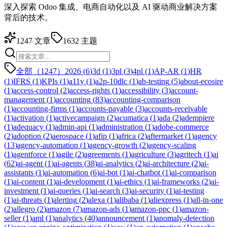
深入探索 Odoo 集成、电商自动化以及 AI 驱动商业解决方案
背后的技术。
1247
文章
1632
主题
全部（1247）
2026
(
6
)
3d
(
1
)
3pl
(
3
)
4pl
(
1
)
AP-AR
(
1
)
HR
(
1
)
IFRS
(
1
)
KPIs
(
1
)
a11y
(
1
)
a2p-10dlc
(
1
)
ab-testing
(
5
)
about-ecosire
(
1
)
access-control
(
2
)
access-rights
(
1
)
accessibility
(
3
)
account-
management
(
1
)
accounting
(
83
)
accounting-comparison
(
1
)
accounting-firms
(
1
)
accounts-payable
(
3
)
accounts-receivable
(
1
)
activation
(
1
)
activecampaign
(
2
)
acumatica
(
1
)
ada
(
2
)
adempiere
(
1
)
adequacy
(
1
)
admin-api
(
1
)
administration
(
1
)
adobe-commerce
(
2
)
adoption
(
2
)
aerospace
(
1
)
afip
(
1
)
africa
(
2
)
aftermarket
(
1
)
agency
(
13
)
agency-automation
(
1
)
agency-growth
(
2
)
agency-scaling
(
1
)
agentforce
(
1
)
agile
(
2
)
agreements
(
1
)
agriculture
(
3
)
agritech
(
1
)
ai
(
62
)
ai-agent
(
1
)
ai-agents
(
38
)
ai-analytics
(
2
)
ai-architecture
(
2
)
ai-
assistants
(
1
)
ai-automation
(
6
)
ai-bot
(
1
)
ai-chatbot
(
1
)
ai-comparison
(
1
)
ai-content
(
1
)
ai-development
(
1
)
ai-ethics
(
1
)
ai-frameworks
(
2
)
ai-
investment
(
1
)
ai-queries
(
1
)
ai-search
(
3
)
ai-security
(
1
)
ai-testing
(
1
)
ai-threats
(
1
)
alerting
(
2
)
alexa
(
1
)
alibaba
(
1
)
aliexpress
(
1
)
all-in-one
(
2
)
allegro
(
2
)
amazon
(
7
)
amazon-ads
(
1
)
amazon-ppc
(
1
)
amazon-
seller
(
1
)
aml
(
1
)
analytics
(
40
)
announcement
(
1
)
anomaly-detection