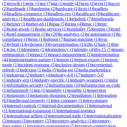
(
1
)
growth
(
1
)
grpc
(
1
)
gst
(
7
)
gta
(
1
)
guide
(
43
)
gxp
(
2
)
gym
(
1
)
haccp
(
2
)
handmade
(
3
)
hardening
(
2
)
hardware
(
1
)
hcm
(
1
)
headless
(
4
)
headless-commerce
(
3
)
headless-erp
(
1
)
healthcare
(
9
)
healthcare-
analytics
(
1
)
healthcare-dashboards
(
1
)
helpdesk
(
7
)
hepsiburada
(
1
)
hetzner
(
1
)
higher-ed
(
1
)
hipaa
(
5
)
hiring
(
4
)
hmac
(
1
)
hmrc
(
2
)
home-goods
(
1
)
home-services
(
1
)
hospitality
(
5
)
hosting
(
3
)
hotel
(
1
)
hotel-management
(
1
)
hr
(
20
)
hr-analytics
(
2
)
hr-automation
(
1
)
hr-
compliance
(
1
)
hrms
(
1
)
hubspot
(
7
)
human-machine
(
1
)
hvac
(
2
)
hybrid
(
1
)
hydrogen
(
3
)
hyperautomation
(
1
)
i18n
(
2
)
iam
(
1
)
ibm
(
1
)
icms
(
1
)
idempiere
(
1
)
idempotency
(
1
)
identity
(
4
)
ifrs-15
(
1
)
image-
optimization
(
1
)
impact
(
1
)
impact-measurement
(
1
)
implementation
(
44
)
implementation-partner
(
1
)
import
(
1
)
import-export
(
1
)
import-
mode
(
1
)
incident-response
(
3
)
inclusive-design
(
1
)
incremental-
refresh
(
2
)
indexing
(
1
)
india
(
5
)
india-gst
(
2
)
india-marketplace
(
1
)
indonesia
(
2
)
industry
(
4
)
industry-4-0
(
17
)
industry-5-0
(
1
)
industry-erp
(
1
)
industry-specific
(
1
)
industry-wrappers
(
1
)
infor
(
1
)
information-security
(
2
)
infrastructure
(
10
)
infrastructure-as-code
(
1
)
infusionsoft
(
1
)
inp
(
1
)
insightly
(
1
)
insights
(
2
)
inspection
(
1
)
instagram
(
1
)
instagram-shopping
(
2
)
installation
(
1
)
integration
(
63
)
intellectual-property
(
1
)
inter-company
(
1
)
intercompany
(
4
)
internal-controls
(
1
)
internal-documentation
(
1
)
international
(
11
)
international-expansion
(
1
)
international-logistics
(
1
)
international-selling
(
2
)
international-trade
(
1
)
internationalization
(
2
)
intranet
(
1
)
inventory
(
33
)
inventory-analytics
(
1
)
inventory-
forecasting
(
1
)
inventory-management
(
5
)
inventory-optimization