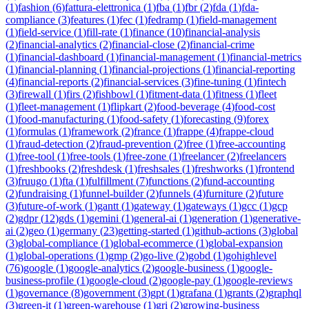
(
1
)
fashion
(
6
)
fattura-elettronica
(
1
)
fba
(
1
)
fbr
(
2
)
fda
(
1
)
fda-
compliance
(
3
)
features
(
1
)
fec
(
1
)
fedramp
(
1
)
field-management
(
1
)
field-service
(
1
)
fill-rate
(
1
)
finance
(
10
)
financial-analysis
(
2
)
financial-analytics
(
2
)
financial-close
(
2
)
financial-crime
(
1
)
financial-dashboard
(
1
)
financial-management
(
1
)
financial-metrics
(
1
)
financial-planning
(
1
)
financial-projections
(
1
)
financial-reporting
(
4
)
financial-reports
(
2
)
financial-services
(
3
)
fine-tuning
(
1
)
fintech
(
3
)
firewall
(
1
)
firs
(
2
)
fishbowl
(
1
)
fitment-data
(
1
)
fitness
(
1
)
fleet
(
1
)
fleet-management
(
1
)
flipkart
(
2
)
food-beverage
(
4
)
food-cost
(
1
)
food-manufacturing
(
1
)
food-safety
(
1
)
forecasting
(
9
)
forex
(
1
)
formulas
(
1
)
framework
(
2
)
france
(
1
)
frappe
(
4
)
frappe-cloud
(
1
)
fraud-detection
(
2
)
fraud-prevention
(
2
)
free
(
1
)
free-accounting
(
1
)
free-tool
(
1
)
free-tools
(
1
)
free-zone
(
1
)
freelancer
(
2
)
freelancers
(
1
)
freshbooks
(
2
)
freshdesk
(
1
)
freshsales
(
1
)
freshworks
(
1
)
frontend
(
3
)
fruugo
(
1
)
fta
(
1
)
fulfillment
(
7
)
functions
(
2
)
fund-accounting
(
2
)
fundraising
(
1
)
funnel-builder
(
2
)
funnels
(
4
)
furniture
(
2
)
future
(
3
)
future-of-work
(
1
)
gantt
(
1
)
gateway
(
1
)
gateways
(
1
)
gcc
(
1
)
gcp
(
2
)
gdpr
(
12
)
gds
(
1
)
gemini
(
1
)
general-ai
(
1
)
generation
(
1
)
generative-
ai
(
2
)
geo
(
1
)
germany
(
23
)
getting-started
(
1
)
github-actions
(
3
)
global
(
3
)
global-compliance
(
1
)
global-ecommerce
(
1
)
global-expansion
(
1
)
global-operations
(
1
)
gmp
(
2
)
go-live
(
2
)
gobd
(
1
)
gohighlevel
(
76
)
google
(
1
)
google-analytics
(
2
)
google-business
(
1
)
google-
business-profile
(
1
)
google-cloud
(
2
)
google-pay
(
1
)
google-reviews
(
1
)
governance
(
8
)
government
(
3
)
gpt
(
1
)
grafana
(
1
)
grants
(
2
)
graphql
(
3
)
green-it
(
1
)
green-warehouse
(
1
)
gri
(
2
)
growing-business