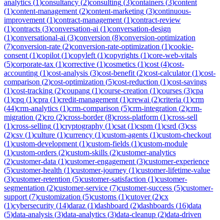
analytics
(
1
)
consultancy
(
2
)
consulting
(
3
)
containers
(
3
)
content
(
1
)
content-management
(
2
)
content-marketing
(
3
)
continuous-
improvement
(
1
)
contract-management
(
1
)
contract-review
(
1
)
contracts
(
3
)
conversation-ai
(
1
)
conversation-design
(
1
)
conversational-ai
(
3
)
conversion
(
8
)
conversion-optimization
(
7
)
conversion-rate
(
2
)
conversion-rate-optimization
(
1
)
cookie-
consent
(
1
)
copilot
(
1
)
copyleft
(
1
)
copyrights
(
1
)
core-web-vitals
(
5
)
corporate-tax
(
1
)
corrective
(
1
)
cosmetics
(
1
)
cost
(
4
)
cost-
accounting
(
1
)
cost-analysis
(
3
)
cost-benefit
(
2
)
cost-calculator
(
1
)
cost-
comparison
(
2
)
cost-optimization
(
5
)
cost-reduction
(
1
)
cost-savings
(
1
)
cost-tracking
(
2
)
coupang
(
1
)
course-creation
(
1
)
courses
(
3
)
cpa
(
1
)
cpq
(
1
)
cpra
(
1
)
credit-management
(
1
)
crewai
(
2
)
criteria
(
1
)
crm
(
44
)
crm-analytics
(
1
)
crm-comparison
(
5
)
crm-integration
(
2
)
crm-
migration
(
2
)
cro
(
2
)
cross-border
(
8
)
cross-platform
(
1
)
cross-sell
(
1
)
cross-selling
(
1
)
cryptography
(
1
)
csat
(
1
)
cspm
(
1
)
csrd
(
3
)
css
(
2
)
csv
(
1
)
culture
(
1
)
currency
(
1
)
custom-agents
(
1
)
custom-checkout
(
1
)
custom-development
(
1
)
custom-fields
(
1
)
custom-module
(
1
)
custom-orders
(
2
)
custom-skills
(
2
)
customer-analytics
(
2
)
customer-data
(
1
)
customer-engagement
(
3
)
customer-experience
(
5
)
customer-health
(
1
)
customer-journey
(
1
)
customer-lifetime-value
(
3
)
customer-retention
(
5
)
customer-satisfaction
(
1
)
customer-
segmentation
(
2
)
customer-service
(
7
)
customer-success
(
5
)
customer-
support
(
7
)
customization
(
5
)
customs
(
1
)
cutover
(
2
)
cx
(
1
)
cybersecurity
(
14
)
daraz
(
1
)
dashboard
(
2
)
dashboards
(
16
)
data
(
5
)
data-analysis
(
3
)
data-analytics
(
3
)
data-cleanup
(
2
)
data-driven