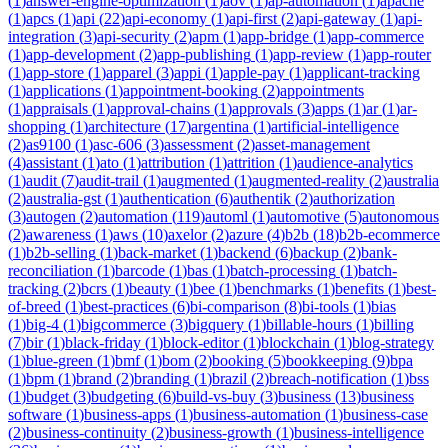
(
1
)
answer-engine-optimization
(
1
)
aov
(
1
)
ap-automation
(
1
)
apache
(
1
)
apcs
(
1
)
api
(
22
)
api-economy
(
1
)
api-first
(
2
)
api-gateway
(
1
)
api-
integration
(
3
)
api-security
(
2
)
apm
(
1
)
app-bridge
(
1
)
app-commerce
(
1
)
app-development
(
2
)
app-publishing
(
1
)
app-review
(
1
)
app-router
(
1
)
app-store
(
1
)
apparel
(
3
)
appi
(
1
)
apple-pay
(
1
)
applicant-tracking
(
1
)
applications
(
1
)
appointment-booking
(
2
)
appointments
(
1
)
appraisals
(
1
)
approval-chains
(
1
)
approvals
(
3
)
apps
(
1
)
ar
(
1
)
ar-
shopping
(
1
)
architecture
(
17
)
argentina
(
1
)
artificial-intelligence
(
2
)
as9100
(
1
)
asc-606
(
3
)
assessment
(
2
)
asset-management
(
4
)
assistant
(
1
)
ato
(
1
)
attribution
(
1
)
attrition
(
1
)
audience-analytics
(
1
)
audit
(
7
)
audit-trail
(
1
)
augmented
(
1
)
augmented-reality
(
2
)
australia
(
2
)
australia-gst
(
1
)
authentication
(
6
)
authentik
(
2
)
authorization
(
3
)
autogen
(
2
)
automation
(
119
)
automl
(
1
)
automotive
(
5
)
autonomous
(
2
)
awareness
(
1
)
aws
(
10
)
axelor
(
2
)
azure
(
4
)
b2b
(
18
)
b2b-ecommerce
(
1
)
b2b-selling
(
1
)
back-market
(
1
)
backend
(
6
)
backup
(
2
)
bank-
reconciliation
(
1
)
barcode
(
1
)
bas
(
1
)
batch-processing
(
1
)
batch-
tracking
(
2
)
bcrs
(
1
)
beauty
(
1
)
bee
(
1
)
benchmarks
(
1
)
benefits
(
1
)
best-
of-breed
(
1
)
best-practices
(
6
)
bi-comparison
(
8
)
bi-tools
(
1
)
bias
(
1
)
big-4
(
1
)
bigcommerce
(
3
)
bigquery
(
1
)
billable-hours
(
1
)
billing
(
7
)
bir
(
1
)
black-friday
(
1
)
block-editor
(
1
)
blockchain
(
1
)
blog-strategy
(
1
)
blue-green
(
1
)
bmf
(
1
)
bom
(
2
)
booking
(
5
)
bookkeeping
(
9
)
bpa
(
1
)
bpm
(
1
)
brand
(
2
)
branding
(
1
)
brazil
(
2
)
breach-notification
(
1
)
bss
(
1
)
budget
(
3
)
budgeting
(
6
)
build-vs-buy
(
3
)
business
(
13
)
business
software
(
1
)
business-apps
(
1
)
business-automation
(
1
)
business-case
(
2
)
business-continuity
(
2
)
business-growth
(
1
)
business-intelligence