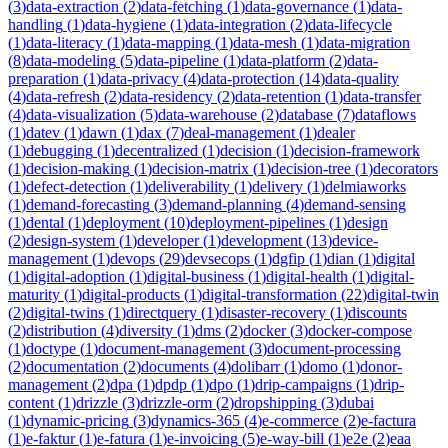
(
3
)
data-extraction
(
2
)
data-fetching
(
1
)
data-governance
(
1
)
data-
handling
(
1
)
data-hygiene
(
1
)
data-integration
(
2
)
data-lifecycle
(
1
)
data-literacy
(
1
)
data-mapping
(
1
)
data-mesh
(
1
)
data-migration
(
8
)
data-modeling
(
5
)
data-pipeline
(
1
)
data-platform
(
2
)
data-
preparation
(
1
)
data-privacy
(
4
)
data-protection
(
14
)
data-quality
(
4
)
data-refresh
(
2
)
data-residency
(
2
)
data-retention
(
1
)
data-transfer
(
4
)
data-visualization
(
5
)
data-warehouse
(
2
)
database
(
7
)
dataflows
(
1
)
datev
(
1
)
dawn
(
1
)
dax
(
7
)
deal-management
(
1
)
dealer
(
1
)
debugging
(
1
)
decentralized
(
1
)
decision
(
1
)
decision-framework
(
1
)
decision-making
(
1
)
decision-matrix
(
1
)
decision-tree
(
1
)
decorators
(
1
)
defect-detection
(
1
)
deliverability
(
1
)
delivery
(
1
)
delmiaworks
(
1
)
demand-forecasting
(
3
)
demand-planning
(
4
)
demand-sensing
(
1
)
dental
(
1
)
deployment
(
10
)
deployment-pipelines
(
1
)
design
(
2
)
design-system
(
1
)
developer
(
1
)
development
(
13
)
device-
management
(
1
)
devops
(
29
)
devsecops
(
1
)
dgfip
(
1
)
dian
(
1
)
digital
(
1
)
digital-adoption
(
1
)
digital-business
(
1
)
digital-health
(
1
)
digital-
maturity
(
1
)
digital-products
(
1
)
digital-transformation
(
22
)
digital-twin
(
2
)
digital-twins
(
1
)
directquery
(
1
)
disaster-recovery
(
1
)
discounts
(
2
)
distribution
(
4
)
diversity
(
1
)
dms
(
2
)
docker
(
3
)
docker-compose
(
1
)
doctype
(
1
)
document-management
(
3
)
document-processing
(
2
)
documentation
(
2
)
documents
(
4
)
dolibarr
(
1
)
domo
(
1
)
donor-
management
(
2
)
dpa
(
1
)
dpdp
(
1
)
dpo
(
1
)
drip-campaigns
(
1
)
drip-
content
(
1
)
drizzle
(
3
)
drizzle-orm
(
2
)
dropshipping
(
3
)
dubai
(
1
)
dynamic-pricing
(
3
)
dynamics-365
(
4
)
e-commerce
(
2
)
e-factura
(
1
)
e-faktur
(
1
)
e-fatura
(
1
)
e-invoicing
(
5
)
e-way-bill
(
1
)
e2e
(
2
)
eaa