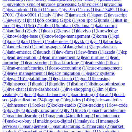
(
1
)
inventory-sync
(
4
)
invoice-processing
(
2
)
invoices
(
1
)
invoicing
(
1
)
ios-android
(
1
)
iot
(
11
)
iqms
(
1
)
isa-95
(
1
)
isms
(
1
)
iso-13485
(
1
)
iso-
27001
(
3
)
iso-9001
(
1
)
italy
(
1
)
iva
(
2
)
jamstack
(
1
)
japan
(
2
)
javascript
(
1
)
jewelry
(
1
)
jit
(
1
)
job-costing
(
2
)
jpk
(
1
)
json-rpc
(
2
)
jumia
(
1
)
just-in-
time
(
1
)
jwt
(
1
)
k6
(
2
)
kafka
(
1
)
kanban
(
3
)
katana
(
1
)
katana-mrp
(
1
)
kaufland
(
2
)
kdv
(
1
)
keap
(
2
)
kenya
(
1
)
klaviyo
(
1
)
knowledge
(
1
)
knowledge-base
(
4
)
knowledge-management
(
2
)
korea
(
1
)
kpi
(
3
)
kpis
(
3
)
kra
(
1
)
ksef
(
1
)
kubernetes
(
1
)
kvkk
(
1
)
kyc
(
1
)
labor-law
(
1
)
landed-cost
(
1
)
landing-pages
(
4
)
langchain
(
3
)
large-datasets
(
1
)
latin-america
(
3
)
launch
(
1
)
law-firm
(
1
)
law-firms
(
1
)
lazada
(
1
)
lcp
(
1
)
lead-generation
(
3
)
lead-management
(
2
)
lead-nurture
(
1
)
lead-
nurturing
(
1
)
lead-scoring
(
2
)
lead-tracking
(
1
)
leadership
(
2
)
lean
(
1
)
lean-manufacturing
(
1
)
lease-accounting
(
1
)
lease-management
(
2
)
leave-management
(
1
)
legacy-migration
(
1
)
legacy-systems
(
1
)
legal
(
16
)
legal-billing
(
1
)
legal-tech
(
1
)
lgpd
(
1
)
licensing
(
7
)
lightspeed
(
1
)
liquid
(
1
)
liquidity
(
1
)
listing
(
1
)
listing-optimization
(
1
)
live-chat
(
1
)
live-dashboards
(
1
)
live-shopping
(
1
)
llm
(
4
)
llm-
visibility
(
1
)
lms
(
3
)
load-balancing
(
1
)
load-testing
(
3
)
local
(
1
)
local-
seo
(
4
)
localization
(
24
)
logging
(
1
)
logistics
(
14
)
logistics-analytics
(
1
)
lohnsteuer
(
1
)
looker
(
2
)
looker-studio
(
2
)
lot-tracking
(
1
)
low-code
(
6
)
loyalty
(
3
)
loyalty-programs
(
2
)
ltv
(
1
)
mach
(
1
)
mach-architecture
(
1
)
machine-learning
(
13
)
magento
(
4
)
mailchimp
(
1
)
maintenance
(
4
)
make-or-buy
(
1
)
making-tax-digital
(
1
)
malaysia
(
1
)
managed-
services
(
1
)
management
(
1
)
manufacturing
(
53
)
margins
(
2
)
market-
analysis
(
1
)
marketing
(
10
)
marketing-automation
(
11
)
marketing-