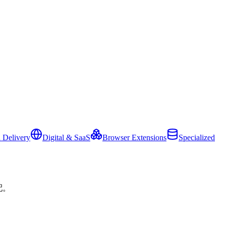
 Delivery
Digital & SaaS
Browser Extensions
Specialized
配。