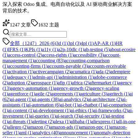
深入探索 Odoo 集成、电商自动化以及 AI 驱动商业解决方案
背后的技术。
1247
文章
1632
主题
全部（1247）
2026
(
6
)
3d
(
1
)
3pl
(
3
)
4pl
(
1
)
AP-AR
(
1
)
HR
(
1
)
IFRS
(
1
)
KPIs
(
1
)
a11y
(
1
)
a2p-10dlc
(
1
)
ab-testing
(
5
)
about-ecosire
(
1
)
access-control
(
2
)
access-rights
(
1
)
accessibility
(
3
)
account-
management
(
1
)
accounting
(
83
)
accounting-comparison
(
1
)
accounting-firms
(
1
)
accounts-payable
(
3
)
accounts-receivable
(
1
)
activation
(
1
)
activecampaign
(
2
)
acumatica
(
1
)
ada
(
2
)
adempiere
(
1
)
adequacy
(
1
)
admin-api
(
1
)
administration
(
1
)
adobe-commerce
(
2
)
adoption
(
2
)
aerospace
(
1
)
afip
(
1
)
africa
(
2
)
aftermarket
(
1
)
agency
(
13
)
agency-automation
(
1
)
agency-growth
(
2
)
agency-scaling
(
1
)
agentforce
(
1
)
agile
(
2
)
agreements
(
1
)
agriculture
(
3
)
agritech
(
1
)
ai
(
62
)
ai-agent
(
1
)
ai-agents
(
38
)
ai-analytics
(
2
)
ai-architecture
(
2
)
ai-
assistants
(
1
)
ai-automation
(
6
)
ai-bot
(
1
)
ai-chatbot
(
1
)
ai-comparison
(
1
)
ai-content
(
1
)
ai-development
(
1
)
ai-ethics
(
1
)
ai-frameworks
(
2
)
ai-
investment
(
1
)
ai-queries
(
1
)
ai-search
(
3
)
ai-security
(
1
)
ai-testing
(
1
)
ai-threats
(
1
)
alerting
(
2
)
alexa
(
1
)
alibaba
(
1
)
aliexpress
(
1
)
all-in-one
(
2
)
allegro
(
2
)
amazon
(
7
)
amazon-ads
(
1
)
amazon-ppc
(
1
)
amazon-
seller
(
1
)
aml
(
1
)
analytics
(
40
)
announcement
(
1
)
anomaly-detection