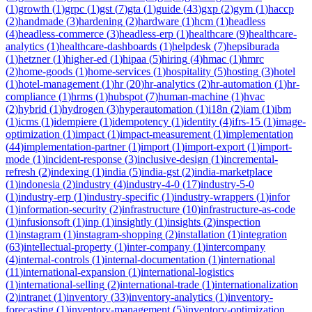
(
1
)
growth
(
1
)
grpc
(
1
)
gst
(
7
)
gta
(
1
)
guide
(
43
)
gxp
(
2
)
gym
(
1
)
haccp
(
2
)
handmade
(
3
)
hardening
(
2
)
hardware
(
1
)
hcm
(
1
)
headless
(
4
)
headless-commerce
(
3
)
headless-erp
(
1
)
healthcare
(
9
)
healthcare-
analytics
(
1
)
healthcare-dashboards
(
1
)
helpdesk
(
7
)
hepsiburada
(
1
)
hetzner
(
1
)
higher-ed
(
1
)
hipaa
(
5
)
hiring
(
4
)
hmac
(
1
)
hmrc
(
2
)
home-goods
(
1
)
home-services
(
1
)
hospitality
(
5
)
hosting
(
3
)
hotel
(
1
)
hotel-management
(
1
)
hr
(
20
)
hr-analytics
(
2
)
hr-automation
(
1
)
hr-
compliance
(
1
)
hrms
(
1
)
hubspot
(
7
)
human-machine
(
1
)
hvac
(
2
)
hybrid
(
1
)
hydrogen
(
3
)
hyperautomation
(
1
)
i18n
(
2
)
iam
(
1
)
ibm
(
1
)
icms
(
1
)
idempiere
(
1
)
idempotency
(
1
)
identity
(
4
)
ifrs-15
(
1
)
image-
optimization
(
1
)
impact
(
1
)
impact-measurement
(
1
)
implementation
(
44
)
implementation-partner
(
1
)
import
(
1
)
import-export
(
1
)
import-
mode
(
1
)
incident-response
(
3
)
inclusive-design
(
1
)
incremental-
refresh
(
2
)
indexing
(
1
)
india
(
5
)
india-gst
(
2
)
india-marketplace
(
1
)
indonesia
(
2
)
industry
(
4
)
industry-4-0
(
17
)
industry-5-0
(
1
)
industry-erp
(
1
)
industry-specific
(
1
)
industry-wrappers
(
1
)
infor
(
1
)
information-security
(
2
)
infrastructure
(
10
)
infrastructure-as-code
(
1
)
infusionsoft
(
1
)
inp
(
1
)
insightly
(
1
)
insights
(
2
)
inspection
(
1
)
instagram
(
1
)
instagram-shopping
(
2
)
installation
(
1
)
integration
(
63
)
intellectual-property
(
1
)
inter-company
(
1
)
intercompany
(
4
)
internal-controls
(
1
)
internal-documentation
(
1
)
international
(
11
)
international-expansion
(
1
)
international-logistics
(
1
)
international-selling
(
2
)
international-trade
(
1
)
internationalization
(
2
)
intranet
(
1
)
inventory
(
33
)
inventory-analytics
(
1
)
inventory-
forecasting
(
1
)
inventory-management
(
5
)
inventory-optimization