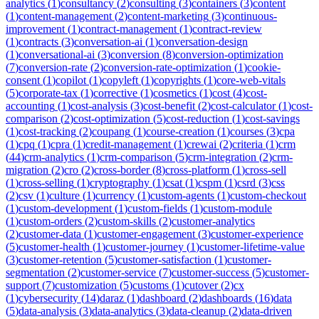
analytics
(
1
)
consultancy
(
2
)
consulting
(
3
)
containers
(
3
)
content
(
1
)
content-management
(
2
)
content-marketing
(
3
)
continuous-
improvement
(
1
)
contract-management
(
1
)
contract-review
(
1
)
contracts
(
3
)
conversation-ai
(
1
)
conversation-design
(
1
)
conversational-ai
(
3
)
conversion
(
8
)
conversion-optimization
(
7
)
conversion-rate
(
2
)
conversion-rate-optimization
(
1
)
cookie-
consent
(
1
)
copilot
(
1
)
copyleft
(
1
)
copyrights
(
1
)
core-web-vitals
(
5
)
corporate-tax
(
1
)
corrective
(
1
)
cosmetics
(
1
)
cost
(
4
)
cost-
accounting
(
1
)
cost-analysis
(
3
)
cost-benefit
(
2
)
cost-calculator
(
1
)
cost-
comparison
(
2
)
cost-optimization
(
5
)
cost-reduction
(
1
)
cost-savings
(
1
)
cost-tracking
(
2
)
coupang
(
1
)
course-creation
(
1
)
courses
(
3
)
cpa
(
1
)
cpq
(
1
)
cpra
(
1
)
credit-management
(
1
)
crewai
(
2
)
criteria
(
1
)
crm
(
44
)
crm-analytics
(
1
)
crm-comparison
(
5
)
crm-integration
(
2
)
crm-
migration
(
2
)
cro
(
2
)
cross-border
(
8
)
cross-platform
(
1
)
cross-sell
(
1
)
cross-selling
(
1
)
cryptography
(
1
)
csat
(
1
)
cspm
(
1
)
csrd
(
3
)
css
(
2
)
csv
(
1
)
culture
(
1
)
currency
(
1
)
custom-agents
(
1
)
custom-checkout
(
1
)
custom-development
(
1
)
custom-fields
(
1
)
custom-module
(
1
)
custom-orders
(
2
)
custom-skills
(
2
)
customer-analytics
(
2
)
customer-data
(
1
)
customer-engagement
(
3
)
customer-experience
(
5
)
customer-health
(
1
)
customer-journey
(
1
)
customer-lifetime-value
(
3
)
customer-retention
(
5
)
customer-satisfaction
(
1
)
customer-
segmentation
(
2
)
customer-service
(
7
)
customer-success
(
5
)
customer-
support
(
7
)
customization
(
5
)
customs
(
1
)
cutover
(
2
)
cx
(
1
)
cybersecurity
(
14
)
daraz
(
1
)
dashboard
(
2
)
dashboards
(
16
)
data
(
5
)
data-analysis
(
3
)
data-analytics
(
3
)
data-cleanup
(
2
)
data-driven