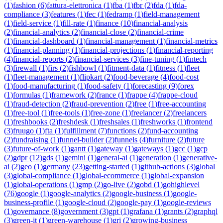
(
1
)
fashion
(
6
)
fattura-elettronica
(
1
)
fba
(
1
)
fbr
(
2
)
fda
(
1
)
fda-
compliance
(
3
)
features
(
1
)
fec
(
1
)
fedramp
(
1
)
field-management
(
1
)
field-service
(
1
)
fill-rate
(
1
)
finance
(
10
)
financial-analysis
(
2
)
financial-analytics
(
2
)
financial-close
(
2
)
financial-crime
(
1
)
financial-dashboard
(
1
)
financial-management
(
1
)
financial-metrics
(
1
)
financial-planning
(
1
)
financial-projections
(
1
)
financial-reporting
(
4
)
financial-reports
(
2
)
financial-services
(
3
)
fine-tuning
(
1
)
fintech
(
3
)
firewall
(
1
)
firs
(
2
)
fishbowl
(
1
)
fitment-data
(
1
)
fitness
(
1
)
fleet
(
1
)
fleet-management
(
1
)
flipkart
(
2
)
food-beverage
(
4
)
food-cost
(
1
)
food-manufacturing
(
1
)
food-safety
(
1
)
forecasting
(
9
)
forex
(
1
)
formulas
(
1
)
framework
(
2
)
france
(
1
)
frappe
(
4
)
frappe-cloud
(
1
)
fraud-detection
(
2
)
fraud-prevention
(
2
)
free
(
1
)
free-accounting
(
1
)
free-tool
(
1
)
free-tools
(
1
)
free-zone
(
1
)
freelancer
(
2
)
freelancers
(
1
)
freshbooks
(
2
)
freshdesk
(
1
)
freshsales
(
1
)
freshworks
(
1
)
frontend
(
3
)
fruugo
(
1
)
fta
(
1
)
fulfillment
(
7
)
functions
(
2
)
fund-accounting
(
2
)
fundraising
(
1
)
funnel-builder
(
2
)
funnels
(
4
)
furniture
(
2
)
future
(
3
)
future-of-work
(
1
)
gantt
(
1
)
gateway
(
1
)
gateways
(
1
)
gcc
(
1
)
gcp
(
2
)
gdpr
(
12
)
gds
(
1
)
gemini
(
1
)
general-ai
(
1
)
generation
(
1
)
generative-
ai
(
2
)
geo
(
1
)
germany
(
23
)
getting-started
(
1
)
github-actions
(
3
)
global
(
3
)
global-compliance
(
1
)
global-ecommerce
(
1
)
global-expansion
(
1
)
global-operations
(
1
)
gmp
(
2
)
go-live
(
2
)
gobd
(
1
)
gohighlevel
(
76
)
google
(
1
)
google-analytics
(
2
)
google-business
(
1
)
google-
business-profile
(
1
)
google-cloud
(
2
)
google-pay
(
1
)
google-reviews
(
1
)
governance
(
8
)
government
(
3
)
gpt
(
1
)
grafana
(
1
)
grants
(
2
)
graphql
(
3
)
green-it
(
1
)
green-warehouse
(
1
)
gri
(
2
)
growing-business