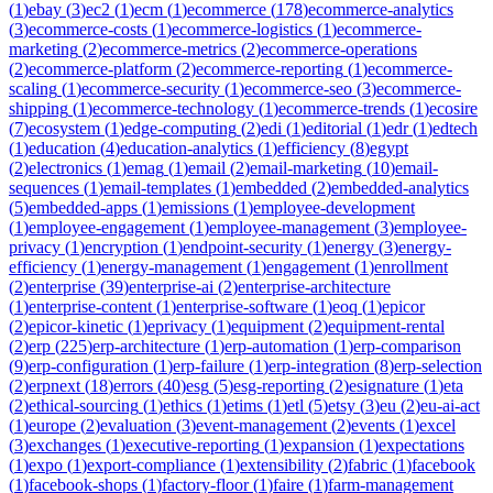
(
1
)
ebay
(
3
)
ec2
(
1
)
ecm
(
1
)
ecommerce
(
178
)
ecommerce-analytics
(
3
)
ecommerce-costs
(
1
)
ecommerce-logistics
(
1
)
ecommerce-
marketing
(
2
)
ecommerce-metrics
(
2
)
ecommerce-operations
(
2
)
ecommerce-platform
(
2
)
ecommerce-reporting
(
1
)
ecommerce-
scaling
(
1
)
ecommerce-security
(
1
)
ecommerce-seo
(
3
)
ecommerce-
shipping
(
1
)
ecommerce-technology
(
1
)
ecommerce-trends
(
1
)
ecosire
(
7
)
ecosystem
(
1
)
edge-computing
(
2
)
edi
(
1
)
editorial
(
1
)
edr
(
1
)
edtech
(
1
)
education
(
4
)
education-analytics
(
1
)
efficiency
(
8
)
egypt
(
2
)
electronics
(
1
)
emag
(
1
)
email
(
2
)
email-marketing
(
10
)
email-
sequences
(
1
)
email-templates
(
1
)
embedded
(
2
)
embedded-analytics
(
5
)
embedded-apps
(
1
)
emissions
(
1
)
employee-development
(
1
)
employee-engagement
(
1
)
employee-management
(
3
)
employee-
privacy
(
1
)
encryption
(
1
)
endpoint-security
(
1
)
energy
(
3
)
energy-
efficiency
(
1
)
energy-management
(
1
)
engagement
(
1
)
enrollment
(
2
)
enterprise
(
39
)
enterprise-ai
(
2
)
enterprise-architecture
(
1
)
enterprise-content
(
1
)
enterprise-software
(
1
)
eoq
(
1
)
epicor
(
2
)
epicor-kinetic
(
1
)
eprivacy
(
1
)
equipment
(
2
)
equipment-rental
(
2
)
erp
(
225
)
erp-architecture
(
1
)
erp-automation
(
1
)
erp-comparison
(
9
)
erp-configuration
(
1
)
erp-failure
(
1
)
erp-integration
(
8
)
erp-selection
(
2
)
erpnext
(
18
)
errors
(
40
)
esg
(
5
)
esg-reporting
(
2
)
esignature
(
1
)
eta
(
2
)
ethical-sourcing
(
1
)
ethics
(
1
)
etims
(
1
)
etl
(
5
)
etsy
(
3
)
eu
(
2
)
eu-ai-act
(
1
)
europe
(
2
)
evaluation
(
3
)
event-management
(
2
)
events
(
1
)
excel
(
3
)
exchanges
(
1
)
executive-reporting
(
1
)
expansion
(
1
)
expectations
(
1
)
expo
(
1
)
export-compliance
(
1
)
extensibility
(
2
)
fabric
(
1
)
facebook
(
1
)
facebook-shops
(
1
)
factory-floor
(
1
)
faire
(
1
)
farm-management