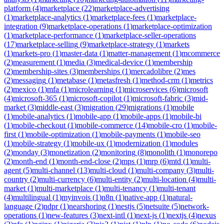
platform
(
4
)
marketplace
(
22
)
marketplace-advertising
(
1
)
marketplace-analytics
(
1
)
marketplace-fees
(
1
)
marketplace-
integration
(
9
)
marketplace-operations
(
1
)
marketplace-optimization
(
1
)
marketplace-performance
(
1
)
marketplace-seller-operations
(
17
)
marketplace-selling
(
9
)
marketplace-strategy
(
1
)
markets
(
1
)
markets-pro
(
1
)
master-data
(
1
)
matter-management
(
1
)
mcommerce
(
2
)
measurement
(
1
)
media
(
3
)
medical-device
(
1
)
membership
(
2
)
membership-sites
(
3
)
memberships
(
1
)
mercadolibre
(
2
)
mes
(
2
)
messaging
(
1
)
metabase
(
1
)
metasfresh
(
1
)
method-crm
(
1
)
metrics
(
2
)
mexico
(
1
)
mfa
(
1
)
microlearning
(
1
)
microservices
(
6
)
microsoft
(
4
)
microsoft-365
(
1
)
microsoft-copilot
(
1
)
microsoft-fabric
(
3
)
mid-
market
(
3
)
middle-east
(
3
)
migration
(
29
)
migrations
(
1
)
mobile
(
1
)
mobile-analytics
(
1
)
mobile-app
(
1
)
mobile-apps
(
1
)
mobile-bi
(
1
)
mobile-checkout
(
1
)
mobile-commerce
(
14
)
mobile-cro
(
1
)
mobile-
first
(
1
)
mobile-optimization
(
1
)
mobile-payments
(
1
)
mobile-seo
(
1
)
mobile-strategy
(
1
)
mobile-ux
(
1
)
modernization
(
1
)
modules
(
2
)
monday
(
3
)
monetization
(
2
)
monitoring
(
8
)
monolith
(
1
)
monorepo
(
2
)
month-end
(
1
)
month-end-close
(
2
)
mps
(
1
)
mrp
(
6
)
mtd
(
1
)
multi-
agent
(
5
)
multi-channel
(
13
)
multi-cloud
(
1
)
multi-company
(
3
)
multi-
country
(
2
)
multi-currency
(
6
)
multi-entity
(
2
)
multi-location
(
4
)
multi-
market
(
1
)
multi-marketplace
(
1
)
multi-tenancy
(
1
)
multi-tenant
(
4
)
multilingual
(
1
)
myinvois
(
1
)
n8n
(
1
)
native-app
(
1
)
natural-
language
(
2
)
ndpr
(
1
)
nearshoring
(
1
)
nestjs
(
5
)
netsuite
(
5
)
network-
operations
(
1
)
new-features
(
3
)
next-intl
(
1
)
next-js
(
1
)
nextjs
(
4
)
nexus