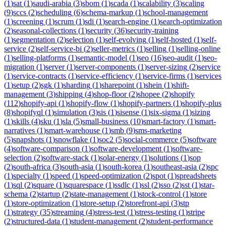
(
1
)
sat
(
1
)
saudi-arabia
(
3
)
sbom
(
1
)
scada
(
1
)
scalability
(
3
)
scaling
(
9
)
sccs
(
2
)
scheduling
(
6
)
schema-markup
(
1
)
school-management
(
1
)
screening
(
1
)
scrum
(
1
)
sdi
(
1
)
search-engine
(
1
)
search-optimization
(
2
)
seasonal-collections
(
1
)
security
(
36
)
security-training
(
1
)
segmentation
(
2
)
selection
(
1
)
self-evolving
(
1
)
self-hosted
(
1
)
self-
service
(
2
)
self-service-bi
(
2
)
seller-metrics
(
1
)
selling
(
1
)
selling-online
(
1
)
selling-platforms
(
1
)
semantic-model
(
1
)
seo
(
16
)
seo-audit
(
1
)
seo-
migration
(
1
)
server
(
1
)
server-components
(
1
)
server-sizing
(
2
)
service
(
1
)
service-contracts
(
1
)
service-efficiency
(
1
)
service-firms
(
1
)
services
(
1
)
setup
(
2
)
sgk
(
1
)
sharding
(
1
)
sharepoint
(
1
)
shein
(
1
)
shift-
management
(
3
)
shipping
(
4
)
shop-floor
(
2
)
shopee
(
2
)
shopify
(
112
)
shopify-api
(
1
)
shopify-flow
(
1
)
shopify-partners
(
1
)
shopify-plus
(
8
)
shopifyql
(
1
)
simulation
(
3
)
sis
(
1
)
sisense
(
1
)
six-sigma
(
1
)
sizing
(
1
)
skills
(
4
)
sku
(
1
)
sla
(
5
)
small-business
(
10
)
smart-factory
(
1
)
smart-
narratives
(
1
)
smart-warehouse
(
1
)
smb
(
9
)
sms-marketing
(
5
)
snapshots
(
1
)
snowflake
(
1
)
soc2
(
5
)
social-commerce
(
5
)
software
(
4
)
software-comparison
(
1
)
software-development
(
1
)
software-
selection
(
2
)
software-stack
(
1
)
solar-energy
(
1
)
solutions
(
1
)
sop
(
2
)
south-africa
(
3
)
south-asia
(
1
)
south-korea
(
1
)
southeast-asia
(
2
)
spc
(
1
)
specialty
(
1
)
speed
(
1
)
speed-optimization
(
2
)
spot
(
1
)
spreadsheets
(
1
)
sql
(
2
)
square
(
1
)
squarespace
(
1
)
ssdlc
(
1
)
ssl
(
2
)
sso
(
2
)
sst
(
1
)
star-
schema
(
2
)
startup
(
2
)
state-management
(
1
)
stock-control
(
1
)
store
(
1
)
store-optimization
(
1
)
store-setup
(
2
)
storefront-api
(
3
)
stp
(
1
)
strategy
(
35
)
streaming
(
4
)
stress-test
(
1
)
stress-testing
(
1
)
stripe
(
2
)
structured-data
(
1
)
student-management
(
2
)
student-performance