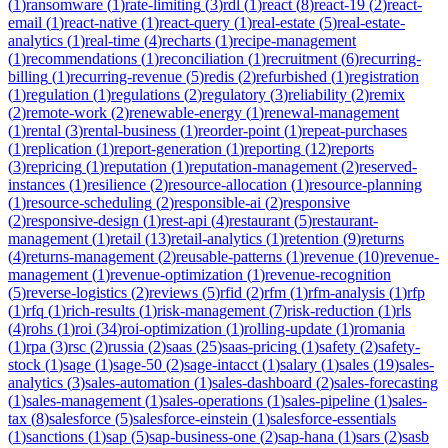
(
1
)
ransomware
(
1
)
rate-limiting
(
3
)
rdl
(
1
)
react
(
8
)
react-19
(
2
)
react-
email
(
1
)
react-native
(
1
)
react-query
(
1
)
real-estate
(
5
)
real-estate-
analytics
(
1
)
real-time
(
4
)
recharts
(
1
)
recipe-management
(
1
)
recommendations
(
1
)
reconciliation
(
1
)
recruitment
(
6
)
recurring-
billing
(
1
)
recurring-revenue
(
5
)
redis
(
2
)
refurbished
(
1
)
registration
(
1
)
regulation
(
1
)
regulations
(
2
)
regulatory
(
3
)
reliability
(
2
)
remix
(
2
)
remote-work
(
2
)
renewable-energy
(
1
)
renewal-management
(
1
)
rental
(
3
)
rental-business
(
1
)
reorder-point
(
1
)
repeat-purchases
(
1
)
replication
(
1
)
report-generation
(
1
)
reporting
(
12
)
reports
(
3
)
repricing
(
1
)
reputation
(
1
)
reputation-management
(
2
)
reserved-
instances
(
1
)
resilience
(
2
)
resource-allocation
(
1
)
resource-planning
(
1
)
resource-scheduling
(
2
)
responsible-ai
(
2
)
responsive
(
2
)
responsive-design
(
1
)
rest-api
(
4
)
restaurant
(
5
)
restaurant-
management
(
1
)
retail
(
13
)
retail-analytics
(
1
)
retention
(
9
)
returns
(
4
)
returns-management
(
2
)
reusable-patterns
(
1
)
revenue
(
10
)
revenue-
management
(
1
)
revenue-optimization
(
1
)
revenue-recognition
(
5
)
reverse-logistics
(
2
)
reviews
(
5
)
rfid
(
2
)
rfm
(
1
)
rfm-analysis
(
1
)
rfp
(
1
)
rfq
(
1
)
rich-results
(
1
)
risk-management
(
7
)
risk-reduction
(
1
)
rls
(
4
)
rohs
(
1
)
roi
(
34
)
roi-optimization
(
1
)
rolling-update
(
1
)
romania
(
1
)
rpa
(
3
)
rsc
(
2
)
russia
(
2
)
saas
(
25
)
saas-pricing
(
1
)
safety
(
2
)
safety-
stock
(
1
)
sage
(
1
)
sage-50
(
2
)
sage-intacct
(
1
)
salary
(
1
)
sales
(
19
)
sales-
analytics
(
3
)
sales-automation
(
1
)
sales-dashboard
(
2
)
sales-forecasting
(
1
)
sales-management
(
1
)
sales-operations
(
1
)
sales-pipeline
(
1
)
sales-
tax
(
8
)
salesforce
(
5
)
salesforce-einstein
(
1
)
salesforce-essentials
(
1
)
sanctions
(
1
)
sap
(
5
)
sap-business-one
(
2
)
sap-hana
(
1
)
sars
(
2
)
sasb