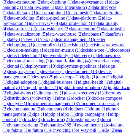
(
3
)
data-extraction
(
2
)
data-fetching
(
1
)
data-governance
(
1
)
data-
handling
(
1
)
data-hygiene
(
1
)
data-integration
(
2
)
data-lifecycle
(
1
)
data-literacy
(
1
)
data-mapping
(
1
)
data-mesh
(
1
)
data-migration
(
8
)
data-modeling
(
5
)
data-pipeline
(
1
)
data-platform
(
2
)
data-
preparation
(
1
)
data-privacy
(
4
)
data-protection
(
14
)
data-quality
(
4
)
data-refresh
(
2
)
data-residency
(
2
)
data-retention
(
1
)
data-transfer
(
4
)
data-visualization
(
5
)
data-warehouse
(
2
)
database
(
7
)
dataflows
(
1
)
datev
(
1
)
dawn
(
1
)
dax
(
7
)
deal-management
(
1
)
dealer
(
1
)
debugging
(
1
)
decentralized
(
1
)
decision
(
1
)
decision-framework
(
1
)
decision-making
(
1
)
decision-matrix
(
1
)
decision-tree
(
1
)
decorators
(
1
)
defect-detection
(
1
)
deliverability
(
1
)
delivery
(
1
)
delmiaworks
(
1
)
demand-forecasting
(
3
)
demand-planning
(
4
)
demand-sensing
(
1
)
dental
(
1
)
deployment
(
10
)
deployment-pipelines
(
1
)
design
(
2
)
design-system
(
1
)
developer
(
1
)
development
(
13
)
device-
management
(
1
)
devops
(
29
)
devsecops
(
1
)
dgfip
(
1
)
dian
(
1
)
digital
(
1
)
digital-adoption
(
1
)
digital-business
(
1
)
digital-health
(
1
)
digital-
maturity
(
1
)
digital-products
(
1
)
digital-transformation
(
22
)
digital-twin
(
2
)
digital-twins
(
1
)
directquery
(
1
)
disaster-recovery
(
1
)
discounts
(
2
)
distribution
(
4
)
diversity
(
1
)
dms
(
2
)
docker
(
3
)
docker-compose
(
1
)
doctype
(
1
)
document-management
(
3
)
document-processing
(
2
)
documentation
(
2
)
documents
(
4
)
dolibarr
(
1
)
domo
(
1
)
donor-
management
(
2
)
dpa
(
1
)
dpdp
(
1
)
dpo
(
1
)
drip-campaigns
(
1
)
drip-
content
(
1
)
drizzle
(
3
)
drizzle-orm
(
2
)
dropshipping
(
3
)
dubai
(
1
)
dynamic-pricing
(
3
)
dynamics-365
(
4
)
e-commerce
(
2
)
e-factura
(
1
)
e-faktur
(
1
)
e-fatura
(
1
)
e-invoicing
(
5
)
e-way-bill
(
1
)
e2e
(
2
)
eaa