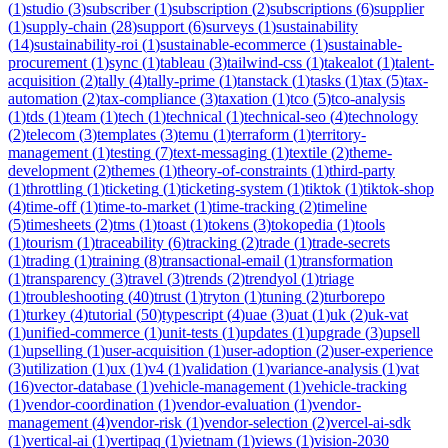
(
1
)
studio
(
3
)
subscriber
(
1
)
subscription
(
2
)
subscriptions
(
6
)
supplier
(
1
)
supply-chain
(
28
)
support
(
6
)
surveys
(
1
)
sustainability
(
14
)
sustainability-roi
(
1
)
sustainable-ecommerce
(
1
)
sustainable-
procurement
(
1
)
sync
(
1
)
tableau
(
3
)
tailwind-css
(
1
)
takealot
(
1
)
talent-
acquisition
(
2
)
tally
(
4
)
tally-prime
(
1
)
tanstack
(
1
)
tasks
(
1
)
tax
(
5
)
tax-
automation
(
2
)
tax-compliance
(
3
)
taxation
(
1
)
tco
(
5
)
tco-analysis
(
1
)
tds
(
1
)
team
(
1
)
tech
(
1
)
technical
(
1
)
technical-seo
(
4
)
technology
(
2
)
telecom
(
3
)
templates
(
3
)
temu
(
1
)
terraform
(
1
)
territory-
management
(
1
)
testing
(
7
)
text-messaging
(
1
)
textile
(
2
)
theme-
development
(
2
)
themes
(
1
)
theory-of-constraints
(
1
)
third-party
(
1
)
throttling
(
1
)
ticketing
(
1
)
ticketing-system
(
1
)
tiktok
(
1
)
tiktok-shop
(
4
)
time-off
(
1
)
time-to-market
(
1
)
time-tracking
(
2
)
timeline
(
5
)
timesheets
(
2
)
tms
(
1
)
toast
(
1
)
tokens
(
3
)
tokopedia
(
1
)
tools
(
1
)
tourism
(
1
)
traceability
(
6
)
tracking
(
2
)
trade
(
1
)
trade-secrets
(
1
)
trading
(
1
)
training
(
8
)
transactional-email
(
1
)
transformation
(
1
)
transparency
(
3
)
travel
(
3
)
trends
(
2
)
trendyol
(
1
)
triage
(
1
)
troubleshooting
(
40
)
trust
(
1
)
tryton
(
1
)
tuning
(
2
)
turborepo
(
1
)
turkey
(
4
)
tutorial
(
50
)
typescript
(
4
)
uae
(
3
)
uat
(
1
)
uk
(
2
)
uk-vat
(
1
)
unified-commerce
(
1
)
unit-tests
(
1
)
updates
(
1
)
upgrade
(
3
)
upsell
(
1
)
upselling
(
1
)
user-acquisition
(
1
)
user-adoption
(
2
)
user-experience
(
3
)
utilization
(
1
)
ux
(
1
)
v4
(
1
)
validation
(
1
)
variance-analysis
(
1
)
vat
(
16
)
vector-database
(
1
)
vehicle-management
(
1
)
vehicle-tracking
(
1
)
vendor-coordination
(
1
)
vendor-evaluation
(
1
)
vendor-
management
(
4
)
vendor-risk
(
1
)
vendor-selection
(
2
)
vercel-ai-sdk
(
1
)
vertical-ai
(
1
)
vertipaq
(
1
)
vietnam
(
1
)
views
(
1
)
vision-2030