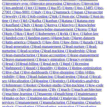
(
1
)
inventory-sync
(
4
)
invoice-processing
(
2
)
invoices
(
1
)
invoicing
(
1
)
ios-android
(
1
)
iot
(
11
)
iqms
(
1
)
isa-95
(
1
)
isms
(
1
)
iso-13485
(
1
)
iso-
27001
(
3
)
iso-9001
(
1
)
italy
(
1
)
iva
(
2
)
jamstack
(
1
)
japan
(
2
)
javascript
(
1
)
jewelry
(
1
)
jit
(
1
)
job-costing
(
2
)
jpk
(
1
)
json-rpc
(
2
)
jumia
(
1
)
just-in-
time
(
1
)
jwt
(
1
)
k6
(
2
)
kafka
(
1
)
kanban
(
3
)
katana
(
1
)
katana-mrp
(
1
)
kaufland
(
2
)
kdv
(
1
)
keap
(
2
)
kenya
(
1
)
klaviyo
(
1
)
knowledge
(
1
)
knowledge-base
(
4
)
knowledge-management
(
2
)
korea
(
1
)
kpi
(
3
)
kpis
(
3
)
kra
(
1
)
ksef
(
1
)
kubernetes
(
1
)
kvkk
(
1
)
kyc
(
1
)
labor-law
(
1
)
landed-cost
(
1
)
landing-pages
(
4
)
langchain
(
3
)
large-datasets
(
1
)
latin-america
(
3
)
launch
(
1
)
law-firm
(
1
)
law-firms
(
1
)
lazada
(
1
)
lcp
(
1
)
lead-generation
(
3
)
lead-management
(
2
)
lead-nurture
(
1
)
lead-
nurturing
(
1
)
lead-scoring
(
2
)
lead-tracking
(
1
)
leadership
(
2
)
lean
(
1
)
lean-manufacturing
(
1
)
lease-accounting
(
1
)
lease-management
(
2
)
leave-management
(
1
)
legacy-migration
(
1
)
legacy-systems
(
1
)
legal
(
16
)
legal-billing
(
1
)
legal-tech
(
1
)
lgpd
(
1
)
licensing
(
7
)
lightspeed
(
1
)
liquid
(
1
)
liquidity
(
1
)
listing
(
1
)
listing-optimization
(
1
)
live-chat
(
1
)
live-dashboards
(
1
)
live-shopping
(
1
)
llm
(
4
)
llm-
visibility
(
1
)
lms
(
3
)
load-balancing
(
1
)
load-testing
(
3
)
local
(
1
)
local-
seo
(
4
)
localization
(
24
)
logging
(
1
)
logistics
(
14
)
logistics-analytics
(
1
)
lohnsteuer
(
1
)
looker
(
2
)
looker-studio
(
2
)
lot-tracking
(
1
)
low-code
(
6
)
loyalty
(
3
)
loyalty-programs
(
2
)
ltv
(
1
)
mach
(
1
)
mach-architecture
(
1
)
machine-learning
(
13
)
magento
(
4
)
mailchimp
(
1
)
maintenance
(
4
)
make-or-buy
(
1
)
making-tax-digital
(
1
)
malaysia
(
1
)
managed-
services
(
1
)
management
(
1
)
manufacturing
(
53
)
margins
(
2
)
market-
analysis
(
1
)
marketing
(
10
)
marketing-automation
(
11
)
marketing-