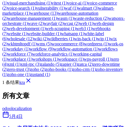
(
1
)
visual-merchandising
(
1
)
vitest
(
1
)
voice-ai
(
1
)
voice-commerce
(
2
)
voice-search
(
1
)
vulnerability
(
1
)
waf
(
1
)
walmart
(
3
)
walmart-
marketplace
(
1
)
warehouse
(
13
)
warehouse-automation
(
2
)
warehouse-management
(
1
)
wasm
(
1
)
waste-reduction
(
2
)
watsonx-
orchestrate
(
1
)
wave
(
2
)
wayfair
(
2
)
wcag
(
2
)
web
(
1
)
web-design
(
2
)
web-development
(
1
)
web-scraping
(
1
)
web3
(
1
)
webhooks
(
7
)
website
(
1
)
website-builder
(
1
)
whatsapp
(
1
)
white-label
(
6
)
wholesale
(
12
)
wiki
(
2
)
wildberries
(
1
)
win-back
(
1
)
wip
(
1
)
wix
(
2
)
wkhtmltopdf
(
1
)
wms
(
5
)
woocommerce
(
8
)
wordpress
(
1
)
work-os
(
1
)
workday
(
1
)
workflow
(
9
)
workflow-automation
(
1
)
workflows
(
2
)
workforce
(
7
)
workforce-analytics
(
1
)
working-capital
(
1
)
workplace
(
1
)
workshops
(
1
)
workspace
(
1
)
wps-payroll
(
1
)
xero
(
4
)
xml
(
1
)
xml-rpc
(
3
)
zalando
(
5
)
zapier
(
3
)
zatca
(
2
)
zero-downtime
(
2
)
zero-trust
(
3
)
zoho
(
2
)
zoho-books
(
1
)
zoho-crm
(
1
)
zoho-inventory
(
1
)
zoho-one
(
1
)
zustand
(
1
)
1 条结果
kra
所有文章
odoo
localization
5月4日