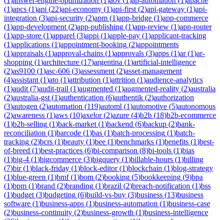
(
1
)
answer-engine-optimization
(
1
)
aov
(
1
)
ap-automation
(
1
)
apache
(
1
)
apcs
(
1
)
api
(
22
)
api-economy
(
1
)
api-first
(
2
)
api-gateway
(
1
)
api-
integration
(
3
)
api-security
(
2
)
apm
(
1
)
app-bridge
(
1
)
app-commerce
(
1
)
app-development
(
2
)
app-publishing
(
1
)
app-review
(
1
)
app-router
(
1
)
app-store
(
1
)
apparel
(
3
)
appi
(
1
)
apple-pay
(
1
)
applicant-tracking
(
1
)
applications
(
1
)
appointment-booking
(
2
)
appointments
(
1
)
appraisals
(
1
)
approval-chains
(
1
)
approvals
(
3
)
apps
(
1
)
ar
(
1
)
ar-
shopping
(
1
)
architecture
(
17
)
argentina
(
1
)
artificial-intelligence
(
2
)
as9100
(
1
)
asc-606
(
3
)
assessment
(
2
)
asset-management
(
4
)
assistant
(
1
)
ato
(
1
)
attribution
(
1
)
attrition
(
1
)
audience-analytics
(
1
)
audit
(
7
)
audit-trail
(
1
)
augmented
(
1
)
augmented-reality
(
2
)
australia
(
2
)
australia-gst
(
1
)
authentication
(
6
)
authentik
(
2
)
authorization
(
3
)
autogen
(
2
)
automation
(
119
)
automl
(
1
)
automotive
(
5
)
autonomous
(
2
)
awareness
(
1
)
aws
(
10
)
axelor
(
2
)
azure
(
4
)
b2b
(
18
)
b2b-ecommerce
(
1
)
b2b-selling
(
1
)
back-market
(
1
)
backend
(
6
)
backup
(
2
)
bank-
reconciliation
(
1
)
barcode
(
1
)
bas
(
1
)
batch-processing
(
1
)
batch-
tracking
(
2
)
bcrs
(
1
)
beauty
(
1
)
bee
(
1
)
benchmarks
(
1
)
benefits
(
1
)
best-
of-breed
(
1
)
best-practices
(
6
)
bi-comparison
(
8
)
bi-tools
(
1
)
bias
(
1
)
big-4
(
1
)
bigcommerce
(
3
)
bigquery
(
1
)
billable-hours
(
1
)
billing
(
7
)
bir
(
1
)
black-friday
(
1
)
block-editor
(
1
)
blockchain
(
1
)
blog-strategy
(
1
)
blue-green
(
1
)
bmf
(
1
)
bom
(
2
)
booking
(
5
)
bookkeeping
(
9
)
bpa
(
1
)
bpm
(
1
)
brand
(
2
)
branding
(
1
)
brazil
(
2
)
breach-notification
(
1
)
bss
(
1
)
budget
(
3
)
budgeting
(
6
)
build-vs-buy
(
3
)
business
(
13
)
business
software
(
1
)
business-apps
(
1
)
business-automation
(
1
)
business-case
(
2
)
business-continuity
(
2
)
business-growth
(
1
)
business-intelligence