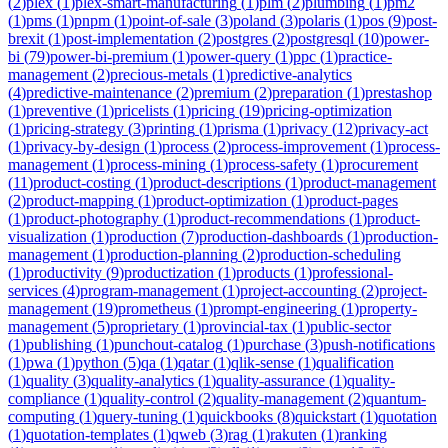
(
2
)
plex
(
1
)
plex-smart-manufacturing
(
1
)
plm
(
2
)
plumbing
(
1
)
pm2
(
1
)
pms
(
1
)
pnpm
(
1
)
point-of-sale
(
3
)
poland
(
3
)
polaris
(
1
)
pos
(
9
)
post-
brexit
(
1
)
post-implementation
(
2
)
postgres
(
2
)
postgresql
(
10
)
power-
bi
(
79
)
power-bi-premium
(
1
)
power-query
(
1
)
ppc
(
1
)
practice-
management
(
2
)
precious-metals
(
1
)
predictive-analytics
(
4
)
predictive-maintenance
(
2
)
premium
(
2
)
preparation
(
1
)
prestashop
(
1
)
preventive
(
1
)
pricelists
(
1
)
pricing
(
19
)
pricing-optimization
(
1
)
pricing-strategy
(
3
)
printing
(
1
)
prisma
(
1
)
privacy
(
12
)
privacy-act
(
1
)
privacy-by-design
(
1
)
process
(
2
)
process-improvement
(
1
)
process-
management
(
1
)
process-mining
(
1
)
process-safety
(
1
)
procurement
(
11
)
product-costing
(
1
)
product-descriptions
(
1
)
product-management
(
2
)
product-mapping
(
1
)
product-optimization
(
1
)
product-pages
(
1
)
product-photography
(
1
)
product-recommendations
(
1
)
product-
visualization
(
1
)
production
(
7
)
production-dashboards
(
1
)
production-
management
(
1
)
production-planning
(
2
)
production-scheduling
(
1
)
productivity
(
9
)
productization
(
1
)
products
(
1
)
professional-
services
(
4
)
program-management
(
1
)
project-accounting
(
2
)
project-
management
(
19
)
prometheus
(
1
)
prompt-engineering
(
1
)
property-
management
(
5
)
proprietary
(
1
)
provincial-tax
(
1
)
public-sector
(
1
)
publishing
(
1
)
punchout-catalog
(
1
)
purchase
(
3
)
push-notifications
(
1
)
pwa
(
1
)
python
(
5
)
qa
(
1
)
qatar
(
1
)
qlik-sense
(
1
)
qualification
(
1
)
quality
(
3
)
quality-analytics
(
1
)
quality-assurance
(
1
)
quality-
compliance
(
1
)
quality-control
(
2
)
quality-management
(
2
)
quantum-
computing
(
1
)
query-tuning
(
1
)
quickbooks
(
8
)
quickstart
(
1
)
quotation
(
1
)
quotation-templates
(
1
)
qweb
(
3
)
rag
(
1
)
rakuten
(
1
)
ranking