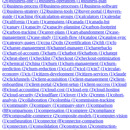
(
26
)
business-one
(
1
)
business-operations
(
1
)
business-plan
(
1
)
business-process
(
8
)
business-processes
(
1
)
business-software
(
1
)
business-strategy
(
12
)
business-tools
(
2
)
buyer-portal
(
1
)
buyers-
guide
(
1
)
caching
(
6
)
calculation-groups
(
1
)
calculators
(
1
)
calendar
(
3
)
california
(
1
)
cam
(
1
)
campaigns
(
4
)
canada
(
1
)
canada-hst
(
1
)
canary
(
1
)
capacity
(
2
)
capacity-planning
(
2
)
carbon-footprint
(
2
)
carbon-tracking
(
3
)
career-plans
(
1
)
cart-abandonment
(
2
)
case-
management
(
2
)
case-study
(
11
)
cash-flow
(
4
)
catalog
(
2
)
catalog-sync
(
1
)
category-pages
(
1
)
ccpa
(
2
)
cdn
(
2
)
certification
(
2
)
cfdi
(
1
)
cfo
(
2
)
change-management
(
6
)
channel-manager
(
1
)
chargebacks
(
1
)
chart-of-accounts
(
3
)
charts
(
1
)
chatbot
(
6
)
chatbots
(
1
)
chatgpt
(
2
)
cheat-sheet
(
1
)
checklist
(
7
)
checkout
(
2
)
checkout-optimization
(
2
)
chemical
(
2
)
china
(
1
)
churn
(
1
)
churn-management
(
1
)
churn-
prediction
(
2
)
churn-reduction
(
1
)
ci-cd
(
7
)
cicd
(
1
)
cin7
(
1
)
circular-
economy
(
1
)
cis
(
1
)
citizen-development
(
3
)
citizen-services
(
1
)
claude
(
2
)
clickfunnels
(
2
)
client-acquisition
(
1
)
client-management
(
2
)
client-
onboarding
(
1
)
client-portal
(
2
)
client-setup
(
1
)
client-success
(
1
)
cloud
(
8
)
cloud-accounting
(
1
)
cloud-cost
(
1
)
cloud-erp
(
3
)
cloud-hosting
(
2
)
cloud-security
(
2
)
cloudflare
(
1
)
clover
(
1
)
clv
(
2
)
cmms
(
1
)
cohort-
analysis
(
2
)
collaboration
(
3
)
colombia
(
1
)
commission-tracking
(
1
)
community
(
3
)
company
(
1
)
company-story
(
1
)
comparison
(
88
)
comparisons
(
1
)
compensation
(
1
)
compiere
(
2
)
compliance
(
99
)
composable-commerce
(
2
)
composite-models
(
1
)
computer-vision
(
1
)
configuration
(
1
)
connector
(
8
)
connector-comparison
(
1
)
connectors
(
1
)
consolidation
(
3
)
construction
(
2
)
construction-