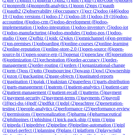
(
2
)
nfe
(
1
)
nginx
(
1
)
nigeria
(
3
)
nis2
(
1
)
nist
(
1
)
nlp
(
1
)
no-code
(
6
)
nodejs
(
1
)
nonprofit
(
4
)
nonprofit-analytics
(
1
)
noon
(
2
)
nps
(
1
)
oauth
(
1
)
oauth2
(
2
)
observability
(
4
)
occupancy
(
1
)
ocr
(
2
)
odoo
(
446
)
odoo
19
(
1
)
odoo versions
(
1
)
odoo-17
(
1
)
odoo-18
(
1
)
odoo-19
(
16
)
odoo-
accounting
(
6
)
odoo-crm
(
5
)
odoo-development
(
8
)
odoo-
implementation
(
1
)
odoo-integration
(
1
)
odoo-inventory
(
5
)
odoo-iot
(
1
)
odoo-manufacturing
(
4
)
odoo-modules
(
1
)
odoo-pos
(
1
)
odoo-
studio
(
1
)
oee
(
2
)
ofbiz
(
1
)
oidc
(
2
)
okrs
(
1
)
omnichannel
(
4
)
on-premise
(
1
)
on-premises
(
1
)
onboarding
(
6
)
online-courses
(
2
)
online-learning
(
2
)
online-reputation
(
1
)
online-store-2.0
(
1
)
open-source
(
6
)
open-
source-bi
(
1
)
open-source-erp
(
13
)
openai
(
1
)
openclaw
(
85
)
operations
(
6
)
optimization
(
21
)
orchestration
(
6
)
order-accuracy
(
1
)
order-
management
(
2
)
order-routing
(
1
)
orders
(
1
)
organizational-change
(
1
)
orm
(
3
)
oss
(
1
)
otto
(
3
)
outsourcing
(
3
)
owasp
(
1
)
owl
(
2
)
ownership
(
1
)
ozon
(
1
)
packaging
(
2
)
page-objects
(
1
)
paginated-reports
(
1
)
pagination
(
1
)
pajak
(
1
)
pakistan
(
2
)
paperless
(
1
)
parts-distribution
(
1
)
parts-management
(
1
)
patents
(
1
)
patient-analytics
(
1
)
patient-care
(
2
)
patient-management
(
1
)
patient-recall
(
1
)
patterns
(
5
)
payment
(
1
)
payment-security
(
2
)
payment-terms
(
1
)
payments
(
5
)
payroll
(
18
)
pci-dss
(
4
)
pdf
(
2
)
pdfkit
(
1
)
pdpl
(
2
)
peachtree
(
2
)
penetration-
testing
(
1
)
people-analytics
(
2
)
performance
(
25
)
performance-review
(
1
)
permissions
(
1
)
personalization
(
5
)
pharma
(
4
)
pharmaceutical
(
2
)
philippines
(
1
)
phishing
(
1
)
pick-pack-ship
(
1
)
pim
(
1
)
pipa
(
1
)
pipeda
(
1
)
pipedrive
(
2
)
pipeline
(
9
)
pipeline-automation
(
1
)
pipl
(
1
)
pixel-perfect
(
1
)
planning
(
9
)
plans
(
1
)
platform
(
3
)
playwright