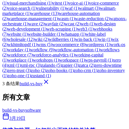
(
1
)
visual-merchandising
(
1
)
vitest
(
1
)
voice-ai
(
1
)
voice-commerce
(
2
)
voice-search
(
1
)
vulnerability
(
1
)
waf
(
1
)
walmart
(
3
)
walmart-
marketplace
(
1
)
warehouse
(
13
)
warehouse-automation
(
2
)
warehouse-management
(
1
)
wasm
(
1
)
waste-reduction
(
2
)
watsonx-
orchestrate
(
1
)
wave
(
2
)
wayfair
(
2
)
wcag
(
2
)
web
(
1
)
web-design
(
2
)
web-development
(
1
)
web-scraping
(
1
)
web3
(
1
)
webhooks
(
7
)
website
(
1
)
website-builder
(
1
)
whatsapp
(
1
)
white-label
(
6
)
wholesale
(
12
)
wiki
(
2
)
wildberries
(
1
)
win-back
(
1
)
wip
(
1
)
wix
(
2
)
wkhtmltopdf
(
1
)
wms
(
5
)
woocommerce
(
8
)
wordpress
(
1
)
work-os
(
1
)
workday
(
1
)
workflow
(
9
)
workflow-automation
(
1
)
workflows
(
2
)
workforce
(
7
)
workforce-analytics
(
1
)
working-capital
(
1
)
workplace
(
1
)
workshops
(
1
)
workspace
(
1
)
wps-payroll
(
1
)
xero
(
4
)
xml
(
1
)
xml-rpc
(
3
)
zalando
(
5
)
zapier
(
3
)
zatca
(
2
)
zero-downtime
(
2
)
zero-trust
(
3
)
zoho
(
2
)
zoho-books
(
1
)
zoho-crm
(
1
)
zoho-inventory
(
1
)
zoho-one
(
1
)
zustand
(
1
)
3 条结果
build-vs-buy
所有文章
build-vs-buy
software
3月19日