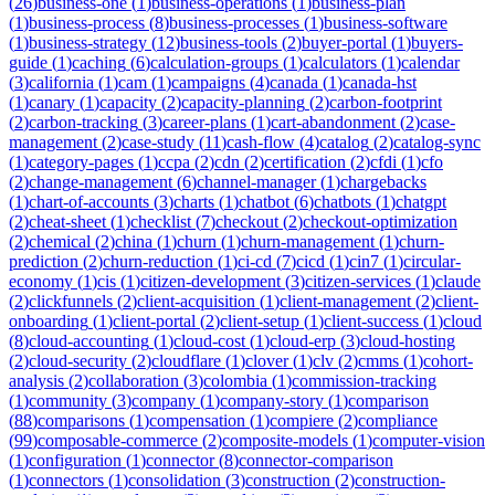
(
26
)
business-one
(
1
)
business-operations
(
1
)
business-plan
(
1
)
business-process
(
8
)
business-processes
(
1
)
business-software
(
1
)
business-strategy
(
12
)
business-tools
(
2
)
buyer-portal
(
1
)
buyers-
guide
(
1
)
caching
(
6
)
calculation-groups
(
1
)
calculators
(
1
)
calendar
(
3
)
california
(
1
)
cam
(
1
)
campaigns
(
4
)
canada
(
1
)
canada-hst
(
1
)
canary
(
1
)
capacity
(
2
)
capacity-planning
(
2
)
carbon-footprint
(
2
)
carbon-tracking
(
3
)
career-plans
(
1
)
cart-abandonment
(
2
)
case-
management
(
2
)
case-study
(
11
)
cash-flow
(
4
)
catalog
(
2
)
catalog-sync
(
1
)
category-pages
(
1
)
ccpa
(
2
)
cdn
(
2
)
certification
(
2
)
cfdi
(
1
)
cfo
(
2
)
change-management
(
6
)
channel-manager
(
1
)
chargebacks
(
1
)
chart-of-accounts
(
3
)
charts
(
1
)
chatbot
(
6
)
chatbots
(
1
)
chatgpt
(
2
)
cheat-sheet
(
1
)
checklist
(
7
)
checkout
(
2
)
checkout-optimization
(
2
)
chemical
(
2
)
china
(
1
)
churn
(
1
)
churn-management
(
1
)
churn-
prediction
(
2
)
churn-reduction
(
1
)
ci-cd
(
7
)
cicd
(
1
)
cin7
(
1
)
circular-
economy
(
1
)
cis
(
1
)
citizen-development
(
3
)
citizen-services
(
1
)
claude
(
2
)
clickfunnels
(
2
)
client-acquisition
(
1
)
client-management
(
2
)
client-
onboarding
(
1
)
client-portal
(
2
)
client-setup
(
1
)
client-success
(
1
)
cloud
(
8
)
cloud-accounting
(
1
)
cloud-cost
(
1
)
cloud-erp
(
3
)
cloud-hosting
(
2
)
cloud-security
(
2
)
cloudflare
(
1
)
clover
(
1
)
clv
(
2
)
cmms
(
1
)
cohort-
analysis
(
2
)
collaboration
(
3
)
colombia
(
1
)
commission-tracking
(
1
)
community
(
3
)
company
(
1
)
company-story
(
1
)
comparison
(
88
)
comparisons
(
1
)
compensation
(
1
)
compiere
(
2
)
compliance
(
99
)
composable-commerce
(
2
)
composite-models
(
1
)
computer-vision
(
1
)
configuration
(
1
)
connector
(
8
)
connector-comparison
(
1
)
connectors
(
1
)
consolidation
(
3
)
construction
(
2
)
construction-