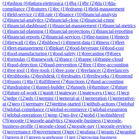
(
1
)
fashion
(
6
)
fattura-elettronica
(
1
)
fba
(
1
)
fbr
(
2
)
fda
(
1
)
fda-
compliance
(
3
)
features
(
1
)
fec
(
1
)
fedramp
(
1
)
field-management
(
1
)
field-service
(
1
)
fill-rate
(
1
)
finance
(
10
)
financial-analysis
(
2
)
financial-analytics
(
2
)
financial-close
(
2
)
financial-crime
(
1
)
financial-dashboard
(
1
)
financial-management
(
1
)
financial-metrics
(
1
)
financial-planning
(
1
)
financial-projections
(
1
)
financial-reporting
(
4
)
financial-reports
(
2
)
financial-services
(
3
)
fine-tuning
(
1
)
fintech
(
3
)
firewall
(
1
)
firs
(
2
)
fishbowl
(
1
)
fitment-data
(
1
)
fitness
(
1
)
fleet
(
1
)
fleet-management
(
1
)
flipkart
(
2
)
food-beverage
(
4
)
food-cost
(
1
)
food-manufacturing
(
1
)
food-safety
(
1
)
forecasting
(
9
)
forex
(
1
)
formulas
(
1
)
framework
(
2
)
france
(
1
)
frappe
(
4
)
frappe-cloud
(
1
)
fraud-detection
(
2
)
fraud-prevention
(
2
)
free
(
1
)
free-accounting
(
1
)
free-tool
(
1
)
free-tools
(
1
)
free-zone
(
1
)
freelancer
(
2
)
freelancers
(
1
)
freshbooks
(
2
)
freshdesk
(
1
)
freshsales
(
1
)
freshworks
(
1
)
frontend
(
3
)
fruugo
(
1
)
fta
(
1
)
fulfillment
(
7
)
functions
(
2
)
fund-accounting
(
2
)
fundraising
(
1
)
funnel-builder
(
2
)
funnels
(
4
)
furniture
(
2
)
future
(
3
)
future-of-work
(
1
)
gantt
(
1
)
gateway
(
1
)
gateways
(
1
)
gcc
(
1
)
gcp
(
2
)
gdpr
(
12
)
gds
(
1
)
gemini
(
1
)
general-ai
(
1
)
generation
(
1
)
generative-
ai
(
2
)
geo
(
1
)
germany
(
23
)
getting-started
(
1
)
github-actions
(
3
)
global
(
3
)
global-compliance
(
1
)
global-ecommerce
(
1
)
global-expansion
(
1
)
global-operations
(
1
)
gmp
(
2
)
go-live
(
2
)
gobd
(
1
)
gohighlevel
(
76
)
google
(
1
)
google-analytics
(
2
)
google-business
(
1
)
google-
business-profile
(
1
)
google-cloud
(
2
)
google-pay
(
1
)
google-reviews
(
1
)
governance
(
8
)
government
(
3
)
gpt
(
1
)
grafana
(
1
)
grants
(
2
)
graphql
(
3
)
green-it
(
1
)
green-warehouse
(
1
)
gri
(
2
)
growing-business