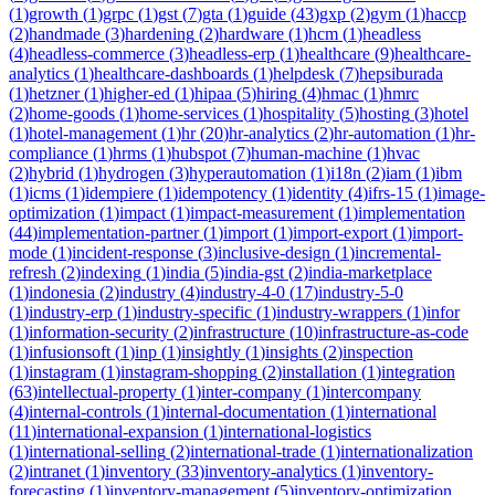
(
1
)
growth
(
1
)
grpc
(
1
)
gst
(
7
)
gta
(
1
)
guide
(
43
)
gxp
(
2
)
gym
(
1
)
haccp
(
2
)
handmade
(
3
)
hardening
(
2
)
hardware
(
1
)
hcm
(
1
)
headless
(
4
)
headless-commerce
(
3
)
headless-erp
(
1
)
healthcare
(
9
)
healthcare-
analytics
(
1
)
healthcare-dashboards
(
1
)
helpdesk
(
7
)
hepsiburada
(
1
)
hetzner
(
1
)
higher-ed
(
1
)
hipaa
(
5
)
hiring
(
4
)
hmac
(
1
)
hmrc
(
2
)
home-goods
(
1
)
home-services
(
1
)
hospitality
(
5
)
hosting
(
3
)
hotel
(
1
)
hotel-management
(
1
)
hr
(
20
)
hr-analytics
(
2
)
hr-automation
(
1
)
hr-
compliance
(
1
)
hrms
(
1
)
hubspot
(
7
)
human-machine
(
1
)
hvac
(
2
)
hybrid
(
1
)
hydrogen
(
3
)
hyperautomation
(
1
)
i18n
(
2
)
iam
(
1
)
ibm
(
1
)
icms
(
1
)
idempiere
(
1
)
idempotency
(
1
)
identity
(
4
)
ifrs-15
(
1
)
image-
optimization
(
1
)
impact
(
1
)
impact-measurement
(
1
)
implementation
(
44
)
implementation-partner
(
1
)
import
(
1
)
import-export
(
1
)
import-
mode
(
1
)
incident-response
(
3
)
inclusive-design
(
1
)
incremental-
refresh
(
2
)
indexing
(
1
)
india
(
5
)
india-gst
(
2
)
india-marketplace
(
1
)
indonesia
(
2
)
industry
(
4
)
industry-4-0
(
17
)
industry-5-0
(
1
)
industry-erp
(
1
)
industry-specific
(
1
)
industry-wrappers
(
1
)
infor
(
1
)
information-security
(
2
)
infrastructure
(
10
)
infrastructure-as-code
(
1
)
infusionsoft
(
1
)
inp
(
1
)
insightly
(
1
)
insights
(
2
)
inspection
(
1
)
instagram
(
1
)
instagram-shopping
(
2
)
installation
(
1
)
integration
(
63
)
intellectual-property
(
1
)
inter-company
(
1
)
intercompany
(
4
)
internal-controls
(
1
)
internal-documentation
(
1
)
international
(
11
)
international-expansion
(
1
)
international-logistics
(
1
)
international-selling
(
2
)
international-trade
(
1
)
internationalization
(
2
)
intranet
(
1
)
inventory
(
33
)
inventory-analytics
(
1
)
inventory-
forecasting
(
1
)
inventory-management
(
5
)
inventory-optimization