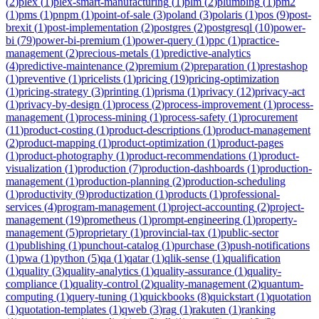
(
2
)
plex
(
1
)
plex-smart-manufacturing
(
1
)
plm
(
2
)
plumbing
(
1
)
pm2
(
1
)
pms
(
1
)
pnpm
(
1
)
point-of-sale
(
3
)
poland
(
3
)
polaris
(
1
)
pos
(
9
)
post-
brexit
(
1
)
post-implementation
(
2
)
postgres
(
2
)
postgresql
(
10
)
power-
bi
(
79
)
power-bi-premium
(
1
)
power-query
(
1
)
ppc
(
1
)
practice-
management
(
2
)
precious-metals
(
1
)
predictive-analytics
(
4
)
predictive-maintenance
(
2
)
premium
(
2
)
preparation
(
1
)
prestashop
(
1
)
preventive
(
1
)
pricelists
(
1
)
pricing
(
19
)
pricing-optimization
(
1
)
pricing-strategy
(
3
)
printing
(
1
)
prisma
(
1
)
privacy
(
12
)
privacy-act
(
1
)
privacy-by-design
(
1
)
process
(
2
)
process-improvement
(
1
)
process-
management
(
1
)
process-mining
(
1
)
process-safety
(
1
)
procurement
(
11
)
product-costing
(
1
)
product-descriptions
(
1
)
product-management
(
2
)
product-mapping
(
1
)
product-optimization
(
1
)
product-pages
(
1
)
product-photography
(
1
)
product-recommendations
(
1
)
product-
visualization
(
1
)
production
(
7
)
production-dashboards
(
1
)
production-
management
(
1
)
production-planning
(
2
)
production-scheduling
(
1
)
productivity
(
9
)
productization
(
1
)
products
(
1
)
professional-
services
(
4
)
program-management
(
1
)
project-accounting
(
2
)
project-
management
(
19
)
prometheus
(
1
)
prompt-engineering
(
1
)
property-
management
(
5
)
proprietary
(
1
)
provincial-tax
(
1
)
public-sector
(
1
)
publishing
(
1
)
punchout-catalog
(
1
)
purchase
(
3
)
push-notifications
(
1
)
pwa
(
1
)
python
(
5
)
qa
(
1
)
qatar
(
1
)
qlik-sense
(
1
)
qualification
(
1
)
quality
(
3
)
quality-analytics
(
1
)
quality-assurance
(
1
)
quality-
compliance
(
1
)
quality-control
(
2
)
quality-management
(
2
)
quantum-
computing
(
1
)
query-tuning
(
1
)
quickbooks
(
8
)
quickstart
(
1
)
quotation
(
1
)
quotation-templates
(
1
)
qweb
(
3
)
rag
(
1
)
rakuten
(
1
)
ranking