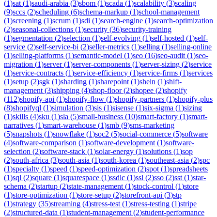
(
1
)
sat
(
1
)
saudi-arabia
(
3
)
sbom
(
1
)
scada
(
1
)
scalability
(
3
)
scaling
(
9
)
sccs
(
2
)
scheduling
(
6
)
schema-markup
(
1
)
school-management
(
1
)
screening
(
1
)
scrum
(
1
)
sdi
(
1
)
search-engine
(
1
)
search-optimization
(
2
)
seasonal-collections
(
1
)
security
(
36
)
security-training
(
1
)
segmentation
(
2
)
selection
(
1
)
self-evolving
(
1
)
self-hosted
(
1
)
self-
service
(
2
)
self-service-bi
(
2
)
seller-metrics
(
1
)
selling
(
1
)
selling-online
(
1
)
selling-platforms
(
1
)
semantic-model
(
1
)
seo
(
16
)
seo-audit
(
1
)
seo-
migration
(
1
)
server
(
1
)
server-components
(
1
)
server-sizing
(
2
)
service
(
1
)
service-contracts
(
1
)
service-efficiency
(
1
)
service-firms
(
1
)
services
(
1
)
setup
(
2
)
sgk
(
1
)
sharding
(
1
)
sharepoint
(
1
)
shein
(
1
)
shift-
management
(
3
)
shipping
(
4
)
shop-floor
(
2
)
shopee
(
2
)
shopify
(
112
)
shopify-api
(
1
)
shopify-flow
(
1
)
shopify-partners
(
1
)
shopify-plus
(
8
)
shopifyql
(
1
)
simulation
(
3
)
sis
(
1
)
sisense
(
1
)
six-sigma
(
1
)
sizing
(
1
)
skills
(
4
)
sku
(
1
)
sla
(
5
)
small-business
(
10
)
smart-factory
(
1
)
smart-
narratives
(
1
)
smart-warehouse
(
1
)
smb
(
9
)
sms-marketing
(
5
)
snapshots
(
1
)
snowflake
(
1
)
soc2
(
5
)
social-commerce
(
5
)
software
(
4
)
software-comparison
(
1
)
software-development
(
1
)
software-
selection
(
2
)
software-stack
(
1
)
solar-energy
(
1
)
solutions
(
1
)
sop
(
2
)
south-africa
(
3
)
south-asia
(
1
)
south-korea
(
1
)
southeast-asia
(
2
)
spc
(
1
)
specialty
(
1
)
speed
(
1
)
speed-optimization
(
2
)
spot
(
1
)
spreadsheets
(
1
)
sql
(
2
)
square
(
1
)
squarespace
(
1
)
ssdlc
(
1
)
ssl
(
2
)
sso
(
2
)
sst
(
1
)
star-
schema
(
2
)
startup
(
2
)
state-management
(
1
)
stock-control
(
1
)
store
(
1
)
store-optimization
(
1
)
store-setup
(
2
)
storefront-api
(
3
)
stp
(
1
)
strategy
(
35
)
streaming
(
4
)
stress-test
(
1
)
stress-testing
(
1
)
stripe
(
2
)
structured-data
(
1
)
student-management
(
2
)
student-performance