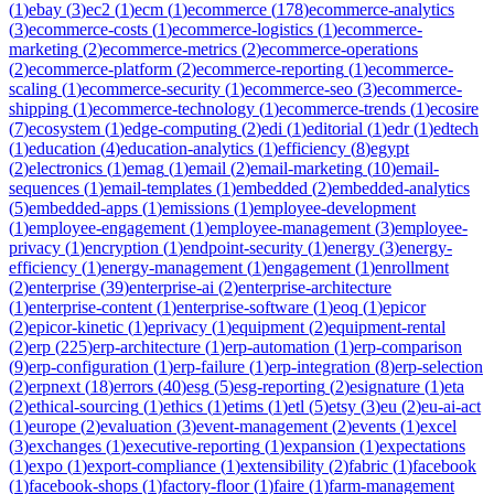
(
1
)
ebay
(
3
)
ec2
(
1
)
ecm
(
1
)
ecommerce
(
178
)
ecommerce-analytics
(
3
)
ecommerce-costs
(
1
)
ecommerce-logistics
(
1
)
ecommerce-
marketing
(
2
)
ecommerce-metrics
(
2
)
ecommerce-operations
(
2
)
ecommerce-platform
(
2
)
ecommerce-reporting
(
1
)
ecommerce-
scaling
(
1
)
ecommerce-security
(
1
)
ecommerce-seo
(
3
)
ecommerce-
shipping
(
1
)
ecommerce-technology
(
1
)
ecommerce-trends
(
1
)
ecosire
(
7
)
ecosystem
(
1
)
edge-computing
(
2
)
edi
(
1
)
editorial
(
1
)
edr
(
1
)
edtech
(
1
)
education
(
4
)
education-analytics
(
1
)
efficiency
(
8
)
egypt
(
2
)
electronics
(
1
)
emag
(
1
)
email
(
2
)
email-marketing
(
10
)
email-
sequences
(
1
)
email-templates
(
1
)
embedded
(
2
)
embedded-analytics
(
5
)
embedded-apps
(
1
)
emissions
(
1
)
employee-development
(
1
)
employee-engagement
(
1
)
employee-management
(
3
)
employee-
privacy
(
1
)
encryption
(
1
)
endpoint-security
(
1
)
energy
(
3
)
energy-
efficiency
(
1
)
energy-management
(
1
)
engagement
(
1
)
enrollment
(
2
)
enterprise
(
39
)
enterprise-ai
(
2
)
enterprise-architecture
(
1
)
enterprise-content
(
1
)
enterprise-software
(
1
)
eoq
(
1
)
epicor
(
2
)
epicor-kinetic
(
1
)
eprivacy
(
1
)
equipment
(
2
)
equipment-rental
(
2
)
erp
(
225
)
erp-architecture
(
1
)
erp-automation
(
1
)
erp-comparison
(
9
)
erp-configuration
(
1
)
erp-failure
(
1
)
erp-integration
(
8
)
erp-selection
(
2
)
erpnext
(
18
)
errors
(
40
)
esg
(
5
)
esg-reporting
(
2
)
esignature
(
1
)
eta
(
2
)
ethical-sourcing
(
1
)
ethics
(
1
)
etims
(
1
)
etl
(
5
)
etsy
(
3
)
eu
(
2
)
eu-ai-act
(
1
)
europe
(
2
)
evaluation
(
3
)
event-management
(
2
)
events
(
1
)
excel
(
3
)
exchanges
(
1
)
executive-reporting
(
1
)
expansion
(
1
)
expectations
(
1
)
expo
(
1
)
export-compliance
(
1
)
extensibility
(
2
)
fabric
(
1
)
facebook
(
1
)
facebook-shops
(
1
)
factory-floor
(
1
)
faire
(
1
)
farm-management