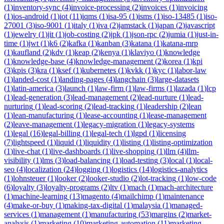
(
1
)
inventory-sync
(
4
)
invoice-processing
(
2
)
invoices
(
1
)
invoicing
(
1
)
ios-android
(
1
)
iot
(
11
)
iqms
(
1
)
isa-95
(
1
)
isms
(
1
)
iso-13485
(
1
)
iso-
27001
(
3
)
iso-9001
(
1
)
italy
(
1
)
iva
(
2
)
jamstack
(
1
)
japan
(
2
)
javascript
(
1
)
jewelry
(
1
)
jit
(
1
)
job-costing
(
2
)
jpk
(
1
)
json-rpc
(
2
)
jumia
(
1
)
just-in-
time
(
1
)
jwt
(
1
)
k6
(
2
)
kafka
(
1
)
kanban
(
3
)
katana
(
1
)
katana-mrp
(
1
)
kaufland
(
2
)
kdv
(
1
)
keap
(
2
)
kenya
(
1
)
klaviyo
(
1
)
knowledge
(
1
)
knowledge-base
(
4
)
knowledge-management
(
2
)
korea
(
1
)
kpi
(
3
)
kpis
(
3
)
kra
(
1
)
ksef
(
1
)
kubernetes
(
1
)
kvkk
(
1
)
kyc
(
1
)
labor-law
(
1
)
landed-cost
(
1
)
landing-pages
(
4
)
langchain
(
3
)
large-datasets
(
1
)
latin-america
(
3
)
launch
(
1
)
law-firm
(
1
)
law-firms
(
1
)
lazada
(
1
)
lcp
(
1
)
lead-generation
(
3
)
lead-management
(
2
)
lead-nurture
(
1
)
lead-
nurturing
(
1
)
lead-scoring
(
2
)
lead-tracking
(
1
)
leadership
(
2
)
lean
(
1
)
lean-manufacturing
(
1
)
lease-accounting
(
1
)
lease-management
(
2
)
leave-management
(
1
)
legacy-migration
(
1
)
legacy-systems
(
1
)
legal
(
16
)
legal-billing
(
1
)
legal-tech
(
1
)
lgpd
(
1
)
licensing
(
7
)
lightspeed
(
1
)
liquid
(
1
)
liquidity
(
1
)
listing
(
1
)
listing-optimization
(
1
)
live-chat
(
1
)
live-dashboards
(
1
)
live-shopping
(
1
)
llm
(
4
)
llm-
visibility
(
1
)
lms
(
3
)
load-balancing
(
1
)
load-testing
(
3
)
local
(
1
)
local-
seo
(
4
)
localization
(
24
)
logging
(
1
)
logistics
(
14
)
logistics-analytics
(
1
)
lohnsteuer
(
1
)
looker
(
2
)
looker-studio
(
2
)
lot-tracking
(
1
)
low-code
(
6
)
loyalty
(
3
)
loyalty-programs
(
2
)
ltv
(
1
)
mach
(
1
)
mach-architecture
(
1
)
machine-learning
(
13
)
magento
(
4
)
mailchimp
(
1
)
maintenance
(
4
)
make-or-buy
(
1
)
making-tax-digital
(
1
)
malaysia
(
1
)
managed-
services
(
1
)
management
(
1
)
manufacturing
(
53
)
margins
(
2
)
market-
analysis
(
1
)
marketing
(
10
)
marketing-automation
(
11
)
marketing-