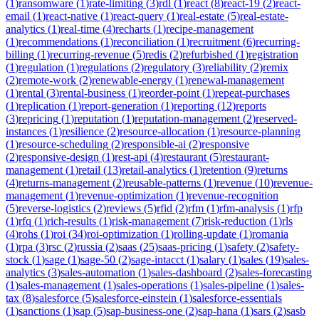
(
1
)
ransomware
(
1
)
rate-limiting
(
3
)
rdl
(
1
)
react
(
8
)
react-19
(
2
)
react-
email
(
1
)
react-native
(
1
)
react-query
(
1
)
real-estate
(
5
)
real-estate-
analytics
(
1
)
real-time
(
4
)
recharts
(
1
)
recipe-management
(
1
)
recommendations
(
1
)
reconciliation
(
1
)
recruitment
(
6
)
recurring-
billing
(
1
)
recurring-revenue
(
5
)
redis
(
2
)
refurbished
(
1
)
registration
(
1
)
regulation
(
1
)
regulations
(
2
)
regulatory
(
3
)
reliability
(
2
)
remix
(
2
)
remote-work
(
2
)
renewable-energy
(
1
)
renewal-management
(
1
)
rental
(
3
)
rental-business
(
1
)
reorder-point
(
1
)
repeat-purchases
(
1
)
replication
(
1
)
report-generation
(
1
)
reporting
(
12
)
reports
(
3
)
repricing
(
1
)
reputation
(
1
)
reputation-management
(
2
)
reserved-
instances
(
1
)
resilience
(
2
)
resource-allocation
(
1
)
resource-planning
(
1
)
resource-scheduling
(
2
)
responsible-ai
(
2
)
responsive
(
2
)
responsive-design
(
1
)
rest-api
(
4
)
restaurant
(
5
)
restaurant-
management
(
1
)
retail
(
13
)
retail-analytics
(
1
)
retention
(
9
)
returns
(
4
)
returns-management
(
2
)
reusable-patterns
(
1
)
revenue
(
10
)
revenue-
management
(
1
)
revenue-optimization
(
1
)
revenue-recognition
(
5
)
reverse-logistics
(
2
)
reviews
(
5
)
rfid
(
2
)
rfm
(
1
)
rfm-analysis
(
1
)
rfp
(
1
)
rfq
(
1
)
rich-results
(
1
)
risk-management
(
7
)
risk-reduction
(
1
)
rls
(
4
)
rohs
(
1
)
roi
(
34
)
roi-optimization
(
1
)
rolling-update
(
1
)
romania
(
1
)
rpa
(
3
)
rsc
(
2
)
russia
(
2
)
saas
(
25
)
saas-pricing
(
1
)
safety
(
2
)
safety-
stock
(
1
)
sage
(
1
)
sage-50
(
2
)
sage-intacct
(
1
)
salary
(
1
)
sales
(
19
)
sales-
analytics
(
3
)
sales-automation
(
1
)
sales-dashboard
(
2
)
sales-forecasting
(
1
)
sales-management
(
1
)
sales-operations
(
1
)
sales-pipeline
(
1
)
sales-
tax
(
8
)
salesforce
(
5
)
salesforce-einstein
(
1
)
salesforce-essentials
(
1
)
sanctions
(
1
)
sap
(
5
)
sap-business-one
(
2
)
sap-hana
(
1
)
sars
(
2
)
sasb