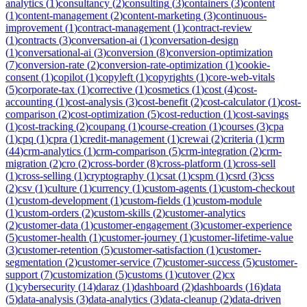
analytics
(
1
)
consultancy
(
2
)
consulting
(
3
)
containers
(
3
)
content
(
1
)
content-management
(
2
)
content-marketing
(
3
)
continuous-
improvement
(
1
)
contract-management
(
1
)
contract-review
(
1
)
contracts
(
3
)
conversation-ai
(
1
)
conversation-design
(
1
)
conversational-ai
(
3
)
conversion
(
8
)
conversion-optimization
(
7
)
conversion-rate
(
2
)
conversion-rate-optimization
(
1
)
cookie-
consent
(
1
)
copilot
(
1
)
copyleft
(
1
)
copyrights
(
1
)
core-web-vitals
(
5
)
corporate-tax
(
1
)
corrective
(
1
)
cosmetics
(
1
)
cost
(
4
)
cost-
accounting
(
1
)
cost-analysis
(
3
)
cost-benefit
(
2
)
cost-calculator
(
1
)
cost-
comparison
(
2
)
cost-optimization
(
5
)
cost-reduction
(
1
)
cost-savings
(
1
)
cost-tracking
(
2
)
coupang
(
1
)
course-creation
(
1
)
courses
(
3
)
cpa
(
1
)
cpq
(
1
)
cpra
(
1
)
credit-management
(
1
)
crewai
(
2
)
criteria
(
1
)
crm
(
44
)
crm-analytics
(
1
)
crm-comparison
(
5
)
crm-integration
(
2
)
crm-
migration
(
2
)
cro
(
2
)
cross-border
(
8
)
cross-platform
(
1
)
cross-sell
(
1
)
cross-selling
(
1
)
cryptography
(
1
)
csat
(
1
)
cspm
(
1
)
csrd
(
3
)
css
(
2
)
csv
(
1
)
culture
(
1
)
currency
(
1
)
custom-agents
(
1
)
custom-checkout
(
1
)
custom-development
(
1
)
custom-fields
(
1
)
custom-module
(
1
)
custom-orders
(
2
)
custom-skills
(
2
)
customer-analytics
(
2
)
customer-data
(
1
)
customer-engagement
(
3
)
customer-experience
(
5
)
customer-health
(
1
)
customer-journey
(
1
)
customer-lifetime-value
(
3
)
customer-retention
(
5
)
customer-satisfaction
(
1
)
customer-
segmentation
(
2
)
customer-service
(
7
)
customer-success
(
5
)
customer-
support
(
7
)
customization
(
5
)
customs
(
1
)
cutover
(
2
)
cx
(
1
)
cybersecurity
(
14
)
daraz
(
1
)
dashboard
(
2
)
dashboards
(
16
)
data
(
5
)
data-analysis
(
3
)
data-analytics
(
3
)
data-cleanup
(
2
)
data-driven