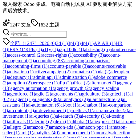
深入探索 Odoo 集成、电商自动化以及 AI 驱动商业解决方案
背后的技术。
1247
文章
1632
主题
全部（1247）
2026
(
6
)
3d
(
1
)
3pl
(
3
)
4pl
(
1
)
AP-AR
(
1
)
HR
(
1
)
IFRS
(
1
)
KPIs
(
1
)
a11y
(
1
)
a2p-10dlc
(
1
)
ab-testing
(
5
)
about-ecosire
(
1
)
access-control
(
2
)
access-rights
(
1
)
accessibility
(
3
)
account-
management
(
1
)
accounting
(
83
)
accounting-comparison
(
1
)
accounting-firms
(
1
)
accounts-payable
(
3
)
accounts-receivable
(
1
)
activation
(
1
)
activecampaign
(
2
)
acumatica
(
1
)
ada
(
2
)
adempiere
(
1
)
adequacy
(
1
)
admin-api
(
1
)
administration
(
1
)
adobe-commerce
(
2
)
adoption
(
2
)
aerospace
(
1
)
afip
(
1
)
africa
(
2
)
aftermarket
(
1
)
agency
(
13
)
agency-automation
(
1
)
agency-growth
(
2
)
agency-scaling
(
1
)
agentforce
(
1
)
agile
(
2
)
agreements
(
1
)
agriculture
(
3
)
agritech
(
1
)
ai
(
62
)
ai-agent
(
1
)
ai-agents
(
38
)
ai-analytics
(
2
)
ai-architecture
(
2
)
ai-
assistants
(
1
)
ai-automation
(
6
)
ai-bot
(
1
)
ai-chatbot
(
1
)
ai-comparison
(
1
)
ai-content
(
1
)
ai-development
(
1
)
ai-ethics
(
1
)
ai-frameworks
(
2
)
ai-
investment
(
1
)
ai-queries
(
1
)
ai-search
(
3
)
ai-security
(
1
)
ai-testing
(
1
)
ai-threats
(
1
)
alerting
(
2
)
alexa
(
1
)
alibaba
(
1
)
aliexpress
(
1
)
all-in-one
(
2
)
allegro
(
2
)
amazon
(
7
)
amazon-ads
(
1
)
amazon-ppc
(
1
)
amazon-
seller
(
1
)
aml
(
1
)
analytics
(
40
)
announcement
(
1
)
anomaly-detection