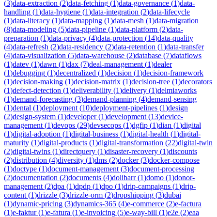
(
3
)
data-extraction
(
2
)
data-fetching
(
1
)
data-governance
(
1
)
data-
handling
(
1
)
data-hygiene
(
1
)
data-integration
(
2
)
data-lifecycle
(
1
)
data-literacy
(
1
)
data-mapping
(
1
)
data-mesh
(
1
)
data-migration
(
8
)
data-modeling
(
5
)
data-pipeline
(
1
)
data-platform
(
2
)
data-
preparation
(
1
)
data-privacy
(
4
)
data-protection
(
14
)
data-quality
(
4
)
data-refresh
(
2
)
data-residency
(
2
)
data-retention
(
1
)
data-transfer
(
4
)
data-visualization
(
5
)
data-warehouse
(
2
)
database
(
7
)
dataflows
(
1
)
datev
(
1
)
dawn
(
1
)
dax
(
7
)
deal-management
(
1
)
dealer
(
1
)
debugging
(
1
)
decentralized
(
1
)
decision
(
1
)
decision-framework
(
1
)
decision-making
(
1
)
decision-matrix
(
1
)
decision-tree
(
1
)
decorators
(
1
)
defect-detection
(
1
)
deliverability
(
1
)
delivery
(
1
)
delmiaworks
(
1
)
demand-forecasting
(
3
)
demand-planning
(
4
)
demand-sensing
(
1
)
dental
(
1
)
deployment
(
10
)
deployment-pipelines
(
1
)
design
(
2
)
design-system
(
1
)
developer
(
1
)
development
(
13
)
device-
management
(
1
)
devops
(
29
)
devsecops
(
1
)
dgfip
(
1
)
dian
(
1
)
digital
(
1
)
digital-adoption
(
1
)
digital-business
(
1
)
digital-health
(
1
)
digital-
maturity
(
1
)
digital-products
(
1
)
digital-transformation
(
22
)
digital-twin
(
2
)
digital-twins
(
1
)
directquery
(
1
)
disaster-recovery
(
1
)
discounts
(
2
)
distribution
(
4
)
diversity
(
1
)
dms
(
2
)
docker
(
3
)
docker-compose
(
1
)
doctype
(
1
)
document-management
(
3
)
document-processing
(
2
)
documentation
(
2
)
documents
(
4
)
dolibarr
(
1
)
domo
(
1
)
donor-
management
(
2
)
dpa
(
1
)
dpdp
(
1
)
dpo
(
1
)
drip-campaigns
(
1
)
drip-
content
(
1
)
drizzle
(
3
)
drizzle-orm
(
2
)
dropshipping
(
3
)
dubai
(
1
)
dynamic-pricing
(
3
)
dynamics-365
(
4
)
e-commerce
(
2
)
e-factura
(
1
)
e-faktur
(
1
)
e-fatura
(
1
)
e-invoicing
(
5
)
e-way-bill
(
1
)
e2e
(
2
)
eaa