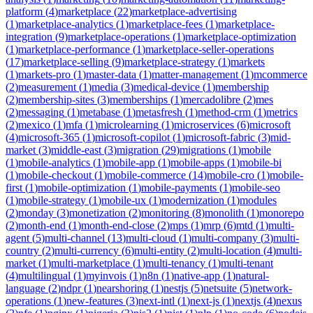
platform
(
4
)
marketplace
(
22
)
marketplace-advertising
(
1
)
marketplace-analytics
(
1
)
marketplace-fees
(
1
)
marketplace-
integration
(
9
)
marketplace-operations
(
1
)
marketplace-optimization
(
1
)
marketplace-performance
(
1
)
marketplace-seller-operations
(
17
)
marketplace-selling
(
9
)
marketplace-strategy
(
1
)
markets
(
1
)
markets-pro
(
1
)
master-data
(
1
)
matter-management
(
1
)
mcommerce
(
2
)
measurement
(
1
)
media
(
3
)
medical-device
(
1
)
membership
(
2
)
membership-sites
(
3
)
memberships
(
1
)
mercadolibre
(
2
)
mes
(
2
)
messaging
(
1
)
metabase
(
1
)
metasfresh
(
1
)
method-crm
(
1
)
metrics
(
2
)
mexico
(
1
)
mfa
(
1
)
microlearning
(
1
)
microservices
(
6
)
microsoft
(
4
)
microsoft-365
(
1
)
microsoft-copilot
(
1
)
microsoft-fabric
(
3
)
mid-
market
(
3
)
middle-east
(
3
)
migration
(
29
)
migrations
(
1
)
mobile
(
1
)
mobile-analytics
(
1
)
mobile-app
(
1
)
mobile-apps
(
1
)
mobile-bi
(
1
)
mobile-checkout
(
1
)
mobile-commerce
(
14
)
mobile-cro
(
1
)
mobile-
first
(
1
)
mobile-optimization
(
1
)
mobile-payments
(
1
)
mobile-seo
(
1
)
mobile-strategy
(
1
)
mobile-ux
(
1
)
modernization
(
1
)
modules
(
2
)
monday
(
3
)
monetization
(
2
)
monitoring
(
8
)
monolith
(
1
)
monorepo
(
2
)
month-end
(
1
)
month-end-close
(
2
)
mps
(
1
)
mrp
(
6
)
mtd
(
1
)
multi-
agent
(
5
)
multi-channel
(
13
)
multi-cloud
(
1
)
multi-company
(
3
)
multi-
country
(
2
)
multi-currency
(
6
)
multi-entity
(
2
)
multi-location
(
4
)
multi-
market
(
1
)
multi-marketplace
(
1
)
multi-tenancy
(
1
)
multi-tenant
(
4
)
multilingual
(
1
)
myinvois
(
1
)
n8n
(
1
)
native-app
(
1
)
natural-
language
(
2
)
ndpr
(
1
)
nearshoring
(
1
)
nestjs
(
5
)
netsuite
(
5
)
network-
operations
(
1
)
new-features
(
3
)
next-intl
(
1
)
next-js
(
1
)
nextjs
(
4
)
nexus