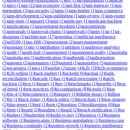
(
1
)
answer-engine-optimization
(
1
)
aov
(
1
)
ap-automation
(
1
)
apache
(
1
)
apcs
(
1
)
api
(
22
)
api-economy
(
1
)
api-first
(
2
)
api-gateway
(
1
)
api-
integration
(
3
)
api-security
(
2
)
apm
(
1
)
app-bridge
(
1
)
app-commerce
(
1
)
app-development
(
2
)
app-publishing
(
1
)
app-review
(
1
)
app-router
(
1
)
app-store
(
1
)
apparel
(
3
)
appi
(
1
)
apple-pay
(
1
)
applicant-tracking
(
1
)
applications
(
1
)
appointment-booking
(
2
)
appointments
(
1
)
appraisals
(
1
)
approval-chains
(
1
)
approvals
(
3
)
apps
(
1
)
ar
(
1
)
ar-
shopping
(
1
)
architecture
(
17
)
argentina
(
1
)
artificial-intelligence
(
2
)
as9100
(
1
)
asc-606
(
3
)
assessment
(
2
)
asset-management
(
4
)
assistant
(
1
)
ato
(
1
)
attribution
(
1
)
attrition
(
1
)
audience-analytics
(
1
)
audit
(
7
)
audit-trail
(
1
)
augmented
(
1
)
augmented-reality
(
2
)
australia
(
2
)
australia-gst
(
1
)
authentication
(
6
)
authentik
(
2
)
authorization
(
3
)
autogen
(
2
)
automation
(
119
)
automl
(
1
)
automotive
(
5
)
autonomous
(
2
)
awareness
(
1
)
aws
(
10
)
axelor
(
2
)
azure
(
4
)
b2b
(
18
)
b2b-ecommerce
(
1
)
b2b-selling
(
1
)
back-market
(
1
)
backend
(
6
)
backup
(
2
)
bank-
reconciliation
(
1
)
barcode
(
1
)
bas
(
1
)
batch-processing
(
1
)
batch-
tracking
(
2
)
bcrs
(
1
)
beauty
(
1
)
bee
(
1
)
benchmarks
(
1
)
benefits
(
1
)
best-
of-breed
(
1
)
best-practices
(
6
)
bi-comparison
(
8
)
bi-tools
(
1
)
bias
(
1
)
big-4
(
1
)
bigcommerce
(
3
)
bigquery
(
1
)
billable-hours
(
1
)
billing
(
7
)
bir
(
1
)
black-friday
(
1
)
block-editor
(
1
)
blockchain
(
1
)
blog-strategy
(
1
)
blue-green
(
1
)
bmf
(
1
)
bom
(
2
)
booking
(
5
)
bookkeeping
(
9
)
bpa
(
1
)
bpm
(
1
)
brand
(
2
)
branding
(
1
)
brazil
(
2
)
breach-notification
(
1
)
bss
(
1
)
budget
(
3
)
budgeting
(
6
)
build-vs-buy
(
3
)
business
(
13
)
business
software
(
1
)
business-apps
(
1
)
business-automation
(
1
)
business-case
(
2
)
business-continuity
(
2
)
business-growth
(
1
)
business-intelligence