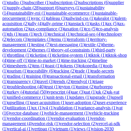
(
1
)
studio
(
3
)
subscriber
(
1
)
subscription
(
2
)
subscriptions
(
6
)
supplier
(
1
)
supply-chain
(
28
)
support
(
6
)
surveys
(
1
)
sustainability
(
14
)
sustainability-roi
(
1
)
sustainable-ecommerce
(
1
)
sustainable-
procurement
(
1
)
sync
(
1
)
tableau
(
3
)
tailwind-css
(
1
)
takealot
(
1
)
talent-
acquisition
(
2
)
tally
(
4
)
tally-prime
(
1
)
tanstack
(
1
)
tasks
(
1
)
tax
(
5
)
tax-
automation
(
2
)
tax-compliance
(
3
)
taxation
(
1
)
tco
(
5
)
tco-analysis
(
1
)
tds
(
1
)
team
(
1
)
tech
(
1
)
technical
(
1
)
technical-seo
(
4
)
technology
(
2
)
telecom
(
3
)
templates
(
3
)
temu
(
1
)
terraform
(
1
)
territory-
management
(
1
)
testing
(
7
)
text-messaging
(
1
)
textile
(
2
)
theme-
development
(
2
)
themes
(
1
)
theory-of-constraints
(
1
)
third-party
(
1
)
throttling
(
1
)
ticketing
(
1
)
ticketing-system
(
1
)
tiktok
(
1
)
tiktok-shop
(
4
)
time-off
(
1
)
time-to-market
(
1
)
time-tracking
(
2
)
timeline
(
5
)
timesheets
(
2
)
tms
(
1
)
toast
(
1
)
tokens
(
3
)
tokopedia
(
1
)
tools
(
1
)
tourism
(
1
)
traceability
(
6
)
tracking
(
2
)
trade
(
1
)
trade-secrets
(
1
)
trading
(
1
)
training
(
8
)
transactional-email
(
1
)
transformation
(
1
)
transparency
(
3
)
travel
(
3
)
trends
(
2
)
trendyol
(
1
)
triage
(
1
)
troubleshooting
(
40
)
trust
(
1
)
tryton
(
1
)
tuning
(
2
)
turborepo
(
1
)
turkey
(
4
)
tutorial
(
50
)
typescript
(
4
)
uae
(
3
)
uat
(
1
)
uk
(
2
)
uk-vat
(
1
)
unified-commerce
(
1
)
unit-tests
(
1
)
updates
(
1
)
upgrade
(
3
)
upsell
(
1
)
upselling
(
1
)
user-acquisition
(
1
)
user-adoption
(
2
)
user-experience
(
3
)
utilization
(
1
)
ux
(
1
)
v4
(
1
)
validation
(
1
)
variance-analysis
(
1
)
vat
(
16
)
vector-database
(
1
)
vehicle-management
(
1
)
vehicle-tracking
(
1
)
vendor-coordination
(
1
)
vendor-evaluation
(
1
)
vendor-
management
(
4
)
vendor-risk
(
1
)
vendor-selection
(
2
)
vercel-ai-sdk
(
1
)
vertical-ai
(
1
)
vertipaq
(
1
)
vietnam
(
1
)
views
(
1
)
vision-2030