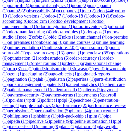
(
2
)
nfe
(
1
)
nginx
(
1
)
nigeria
(
3
)
nis2
(
1
)
nist
(
1
)
nlp
(
1
)
no-code
(
6
)
nodejs
(
1
)
nonprofit
(
4
)
nonprofit-analytics
(
1
)
noon
(
2
)
nps
(
1
)
oauth
(
1
)
oauth2
(
2
)
observability
(
4
)
occupancy
(
1
)
ocr
(
2
)
odoo
(
446
)
odoo
19
(
1
)
odoo versions
(
1
)
odoo-17
(
1
)
odoo-18
(
1
)
odoo-19
(
16
)
odoo-
accounting
(
6
)
odoo-crm
(
5
)
odoo-development
(
8
)
odoo-
implementation
(
1
)
odoo-integration
(
1
)
odoo-inventory
(
5
)
odoo-iot
(
1
)
odoo-manufacturing
(
4
)
odoo-modules
(
1
)
odoo-pos
(
1
)
odoo-
studio
(
1
)
oee
(
2
)
ofbiz
(
1
)
oidc
(
2
)
okrs
(
1
)
omnichannel
(
4
)
on-premise
(
1
)
on-premises
(
1
)
onboarding
(
6
)
online-courses
(
2
)
online-learning
(
2
)
online-reputation
(
1
)
online-store-2.0
(
1
)
open-source
(
6
)
open-
source-bi
(
1
)
open-source-erp
(
13
)
openai
(
1
)
openclaw
(
85
)
operations
(
6
)
optimization
(
21
)
orchestration
(
6
)
order-accuracy
(
1
)
order-
management
(
2
)
order-routing
(
1
)
orders
(
1
)
organizational-change
(
1
)
orm
(
3
)
oss
(
1
)
otto
(
3
)
outsourcing
(
3
)
owasp
(
1
)
owl
(
2
)
ownership
(
1
)
ozon
(
1
)
packaging
(
2
)
page-objects
(
1
)
paginated-reports
(
1
)
pagination
(
1
)
pajak
(
1
)
pakistan
(
2
)
paperless
(
1
)
parts-distribution
(
1
)
parts-management
(
1
)
patents
(
1
)
patient-analytics
(
1
)
patient-care
(
2
)
patient-management
(
1
)
patient-recall
(
1
)
patterns
(
5
)
payment
(
1
)
payment-security
(
2
)
payment-terms
(
1
)
payments
(
5
)
payroll
(
18
)
pci-dss
(
4
)
pdf
(
2
)
pdfkit
(
1
)
pdpl
(
2
)
peachtree
(
2
)
penetration-
testing
(
1
)
people-analytics
(
2
)
performance
(
25
)
performance-review
(
1
)
permissions
(
1
)
personalization
(
5
)
pharma
(
4
)
pharmaceutical
(
2
)
philippines
(
1
)
phishing
(
1
)
pick-pack-ship
(
1
)
pim
(
1
)
pipa
(
1
)
pipeda
(
1
)
pipedrive
(
2
)
pipeline
(
9
)
pipeline-automation
(
1
)
pipl
(
1
)
pixel-perfect
(
1
)
planning
(
9
)
plans
(
1
)
platform
(
3
)
playwright