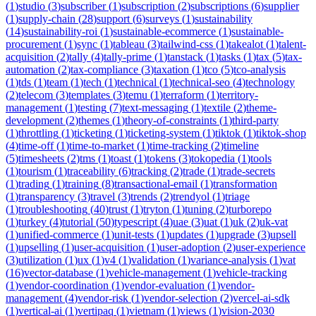
(
1
)
studio
(
3
)
subscriber
(
1
)
subscription
(
2
)
subscriptions
(
6
)
supplier
(
1
)
supply-chain
(
28
)
support
(
6
)
surveys
(
1
)
sustainability
(
14
)
sustainability-roi
(
1
)
sustainable-ecommerce
(
1
)
sustainable-
procurement
(
1
)
sync
(
1
)
tableau
(
3
)
tailwind-css
(
1
)
takealot
(
1
)
talent-
acquisition
(
2
)
tally
(
4
)
tally-prime
(
1
)
tanstack
(
1
)
tasks
(
1
)
tax
(
5
)
tax-
automation
(
2
)
tax-compliance
(
3
)
taxation
(
1
)
tco
(
5
)
tco-analysis
(
1
)
tds
(
1
)
team
(
1
)
tech
(
1
)
technical
(
1
)
technical-seo
(
4
)
technology
(
2
)
telecom
(
3
)
templates
(
3
)
temu
(
1
)
terraform
(
1
)
territory-
management
(
1
)
testing
(
7
)
text-messaging
(
1
)
textile
(
2
)
theme-
development
(
2
)
themes
(
1
)
theory-of-constraints
(
1
)
third-party
(
1
)
throttling
(
1
)
ticketing
(
1
)
ticketing-system
(
1
)
tiktok
(
1
)
tiktok-shop
(
4
)
time-off
(
1
)
time-to-market
(
1
)
time-tracking
(
2
)
timeline
(
5
)
timesheets
(
2
)
tms
(
1
)
toast
(
1
)
tokens
(
3
)
tokopedia
(
1
)
tools
(
1
)
tourism
(
1
)
traceability
(
6
)
tracking
(
2
)
trade
(
1
)
trade-secrets
(
1
)
trading
(
1
)
training
(
8
)
transactional-email
(
1
)
transformation
(
1
)
transparency
(
3
)
travel
(
3
)
trends
(
2
)
trendyol
(
1
)
triage
(
1
)
troubleshooting
(
40
)
trust
(
1
)
tryton
(
1
)
tuning
(
2
)
turborepo
(
1
)
turkey
(
4
)
tutorial
(
50
)
typescript
(
4
)
uae
(
3
)
uat
(
1
)
uk
(
2
)
uk-vat
(
1
)
unified-commerce
(
1
)
unit-tests
(
1
)
updates
(
1
)
upgrade
(
3
)
upsell
(
1
)
upselling
(
1
)
user-acquisition
(
1
)
user-adoption
(
2
)
user-experience
(
3
)
utilization
(
1
)
ux
(
1
)
v4
(
1
)
validation
(
1
)
variance-analysis
(
1
)
vat
(
16
)
vector-database
(
1
)
vehicle-management
(
1
)
vehicle-tracking
(
1
)
vendor-coordination
(
1
)
vendor-evaluation
(
1
)
vendor-
management
(
4
)
vendor-risk
(
1
)
vendor-selection
(
2
)
vercel-ai-sdk
(
1
)
vertical-ai
(
1
)
vertipaq
(
1
)
vietnam
(
1
)
views
(
1
)
vision-2030