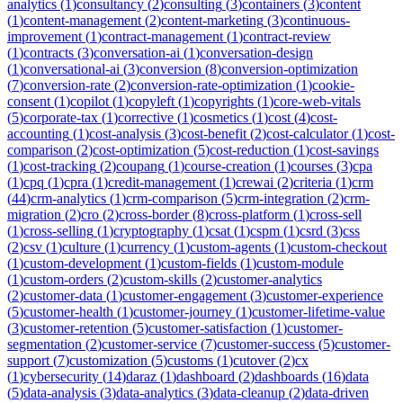
analytics
(
1
)
consultancy
(
2
)
consulting
(
3
)
containers
(
3
)
content
(
1
)
content-management
(
2
)
content-marketing
(
3
)
continuous-
improvement
(
1
)
contract-management
(
1
)
contract-review
(
1
)
contracts
(
3
)
conversation-ai
(
1
)
conversation-design
(
1
)
conversational-ai
(
3
)
conversion
(
8
)
conversion-optimization
(
7
)
conversion-rate
(
2
)
conversion-rate-optimization
(
1
)
cookie-
consent
(
1
)
copilot
(
1
)
copyleft
(
1
)
copyrights
(
1
)
core-web-vitals
(
5
)
corporate-tax
(
1
)
corrective
(
1
)
cosmetics
(
1
)
cost
(
4
)
cost-
accounting
(
1
)
cost-analysis
(
3
)
cost-benefit
(
2
)
cost-calculator
(
1
)
cost-
comparison
(
2
)
cost-optimization
(
5
)
cost-reduction
(
1
)
cost-savings
(
1
)
cost-tracking
(
2
)
coupang
(
1
)
course-creation
(
1
)
courses
(
3
)
cpa
(
1
)
cpq
(
1
)
cpra
(
1
)
credit-management
(
1
)
crewai
(
2
)
criteria
(
1
)
crm
(
44
)
crm-analytics
(
1
)
crm-comparison
(
5
)
crm-integration
(
2
)
crm-
migration
(
2
)
cro
(
2
)
cross-border
(
8
)
cross-platform
(
1
)
cross-sell
(
1
)
cross-selling
(
1
)
cryptography
(
1
)
csat
(
1
)
cspm
(
1
)
csrd
(
3
)
css
(
2
)
csv
(
1
)
culture
(
1
)
currency
(
1
)
custom-agents
(
1
)
custom-checkout
(
1
)
custom-development
(
1
)
custom-fields
(
1
)
custom-module
(
1
)
custom-orders
(
2
)
custom-skills
(
2
)
customer-analytics
(
2
)
customer-data
(
1
)
customer-engagement
(
3
)
customer-experience
(
5
)
customer-health
(
1
)
customer-journey
(
1
)
customer-lifetime-value
(
3
)
customer-retention
(
5
)
customer-satisfaction
(
1
)
customer-
segmentation
(
2
)
customer-service
(
7
)
customer-success
(
5
)
customer-
support
(
7
)
customization
(
5
)
customs
(
1
)
cutover
(
2
)
cx
(
1
)
cybersecurity
(
14
)
daraz
(
1
)
dashboard
(
2
)
dashboards
(
16
)
data
(
5
)
data-analysis
(
3
)
data-analytics
(
3
)
data-cleanup
(
2
)
data-driven