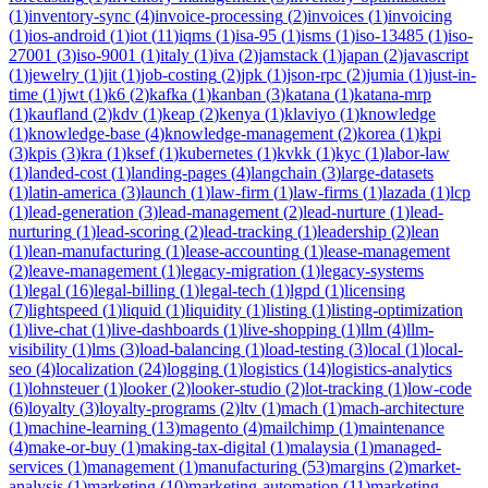
(
1
)
inventory-sync
(
4
)
invoice-processing
(
2
)
invoices
(
1
)
invoicing
(
1
)
ios-android
(
1
)
iot
(
11
)
iqms
(
1
)
isa-95
(
1
)
isms
(
1
)
iso-13485
(
1
)
iso-
27001
(
3
)
iso-9001
(
1
)
italy
(
1
)
iva
(
2
)
jamstack
(
1
)
japan
(
2
)
javascript
(
1
)
jewelry
(
1
)
jit
(
1
)
job-costing
(
2
)
jpk
(
1
)
json-rpc
(
2
)
jumia
(
1
)
just-in-
time
(
1
)
jwt
(
1
)
k6
(
2
)
kafka
(
1
)
kanban
(
3
)
katana
(
1
)
katana-mrp
(
1
)
kaufland
(
2
)
kdv
(
1
)
keap
(
2
)
kenya
(
1
)
klaviyo
(
1
)
knowledge
(
1
)
knowledge-base
(
4
)
knowledge-management
(
2
)
korea
(
1
)
kpi
(
3
)
kpis
(
3
)
kra
(
1
)
ksef
(
1
)
kubernetes
(
1
)
kvkk
(
1
)
kyc
(
1
)
labor-law
(
1
)
landed-cost
(
1
)
landing-pages
(
4
)
langchain
(
3
)
large-datasets
(
1
)
latin-america
(
3
)
launch
(
1
)
law-firm
(
1
)
law-firms
(
1
)
lazada
(
1
)
lcp
(
1
)
lead-generation
(
3
)
lead-management
(
2
)
lead-nurture
(
1
)
lead-
nurturing
(
1
)
lead-scoring
(
2
)
lead-tracking
(
1
)
leadership
(
2
)
lean
(
1
)
lean-manufacturing
(
1
)
lease-accounting
(
1
)
lease-management
(
2
)
leave-management
(
1
)
legacy-migration
(
1
)
legacy-systems
(
1
)
legal
(
16
)
legal-billing
(
1
)
legal-tech
(
1
)
lgpd
(
1
)
licensing
(
7
)
lightspeed
(
1
)
liquid
(
1
)
liquidity
(
1
)
listing
(
1
)
listing-optimization
(
1
)
live-chat
(
1
)
live-dashboards
(
1
)
live-shopping
(
1
)
llm
(
4
)
llm-
visibility
(
1
)
lms
(
3
)
load-balancing
(
1
)
load-testing
(
3
)
local
(
1
)
local-
seo
(
4
)
localization
(
24
)
logging
(
1
)
logistics
(
14
)
logistics-analytics
(
1
)
lohnsteuer
(
1
)
looker
(
2
)
looker-studio
(
2
)
lot-tracking
(
1
)
low-code
(
6
)
loyalty
(
3
)
loyalty-programs
(
2
)
ltv
(
1
)
mach
(
1
)
mach-architecture
(
1
)
machine-learning
(
13
)
magento
(
4
)
mailchimp
(
1
)
maintenance
(
4
)
make-or-buy
(
1
)
making-tax-digital
(
1
)
malaysia
(
1
)
managed-
services
(
1
)
management
(
1
)
manufacturing
(
53
)
margins
(
2
)
market-
analysis
(
1
)
marketing
(
10
)
marketing-automation
(
11
)
marketing-