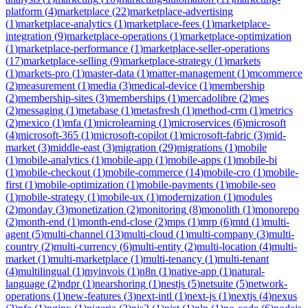
platform
(
4
)
marketplace
(
22
)
marketplace-advertising
(
1
)
marketplace-analytics
(
1
)
marketplace-fees
(
1
)
marketplace-
integration
(
9
)
marketplace-operations
(
1
)
marketplace-optimization
(
1
)
marketplace-performance
(
1
)
marketplace-seller-operations
(
17
)
marketplace-selling
(
9
)
marketplace-strategy
(
1
)
markets
(
1
)
markets-pro
(
1
)
master-data
(
1
)
matter-management
(
1
)
mcommerce
(
2
)
measurement
(
1
)
media
(
3
)
medical-device
(
1
)
membership
(
2
)
membership-sites
(
3
)
memberships
(
1
)
mercadolibre
(
2
)
mes
(
2
)
messaging
(
1
)
metabase
(
1
)
metasfresh
(
1
)
method-crm
(
1
)
metrics
(
2
)
mexico
(
1
)
mfa
(
1
)
microlearning
(
1
)
microservices
(
6
)
microsoft
(
4
)
microsoft-365
(
1
)
microsoft-copilot
(
1
)
microsoft-fabric
(
3
)
mid-
market
(
3
)
middle-east
(
3
)
migration
(
29
)
migrations
(
1
)
mobile
(
1
)
mobile-analytics
(
1
)
mobile-app
(
1
)
mobile-apps
(
1
)
mobile-bi
(
1
)
mobile-checkout
(
1
)
mobile-commerce
(
14
)
mobile-cro
(
1
)
mobile-
first
(
1
)
mobile-optimization
(
1
)
mobile-payments
(
1
)
mobile-seo
(
1
)
mobile-strategy
(
1
)
mobile-ux
(
1
)
modernization
(
1
)
modules
(
2
)
monday
(
3
)
monetization
(
2
)
monitoring
(
8
)
monolith
(
1
)
monorepo
(
2
)
month-end
(
1
)
month-end-close
(
2
)
mps
(
1
)
mrp
(
6
)
mtd
(
1
)
multi-
agent
(
5
)
multi-channel
(
13
)
multi-cloud
(
1
)
multi-company
(
3
)
multi-
country
(
2
)
multi-currency
(
6
)
multi-entity
(
2
)
multi-location
(
4
)
multi-
market
(
1
)
multi-marketplace
(
1
)
multi-tenancy
(
1
)
multi-tenant
(
4
)
multilingual
(
1
)
myinvois
(
1
)
n8n
(
1
)
native-app
(
1
)
natural-
language
(
2
)
ndpr
(
1
)
nearshoring
(
1
)
nestjs
(
5
)
netsuite
(
5
)
network-
operations
(
1
)
new-features
(
3
)
next-intl
(
1
)
next-js
(
1
)
nextjs
(
4
)
nexus