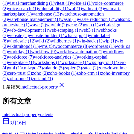
(
1
)
visual-merchandising
(
1
)
vitest
(
1
)
voice-ai
(
1
)
voice-commerce
(
2
)
voice-search
(
1
)
vulnerability
(
1
)
waf
(
1
)
walmart
(
3
)
walmart-
marketplace
(
1
)
warehouse
(
13
)
warehouse-automation
(
2
)
warehouse-management
(
1
)
wasm
(
1
)
waste-reduction
(
2
)
watsonx-
orchestrate
(
1
)
wave
(
2
)
wayfair
(
2
)
wcag
(
2
)
web
(
1
)
web-design
(
2
)
web-development
(
1
)
web-scraping
(
1
)
web3
(
1
)
webhooks
(
7
)
website
(
1
)
website-builder
(
1
)
whatsapp
(
1
)
white-label
(
6
)
wholesale
(
12
)
wiki
(
2
)
wildberries
(
1
)
win-back
(
1
)
wip
(
1
)
wix
(
2
)
wkhtmltopdf
(
1
)
wms
(
5
)
woocommerce
(
8
)
wordpress
(
1
)
work-os
(
1
)
workday
(
1
)
workflow
(
9
)
workflow-automation
(
1
)
workflows
(
2
)
workforce
(
7
)
workforce-analytics
(
1
)
working-capital
(
1
)
workplace
(
1
)
workshops
(
1
)
workspace
(
1
)
wps-payroll
(
1
)
xero
(
4
)
xml
(
1
)
xml-rpc
(
3
)
zalando
(
5
)
zapier
(
3
)
zatca
(
2
)
zero-downtime
(
2
)
zero-trust
(
3
)
zoho
(
2
)
zoho-books
(
1
)
zoho-crm
(
1
)
zoho-inventory
(
1
)
zoho-one
(
1
)
zustand
(
1
)
1 条结果
intellectual-property
所有文章
intellectual-property
patents
3月16日