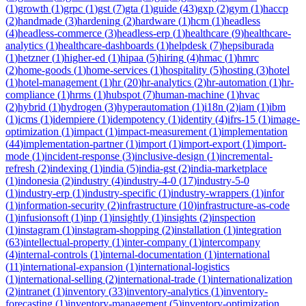
(
1
)
growth
(
1
)
grpc
(
1
)
gst
(
7
)
gta
(
1
)
guide
(
43
)
gxp
(
2
)
gym
(
1
)
haccp
(
2
)
handmade
(
3
)
hardening
(
2
)
hardware
(
1
)
hcm
(
1
)
headless
(
4
)
headless-commerce
(
3
)
headless-erp
(
1
)
healthcare
(
9
)
healthcare-
analytics
(
1
)
healthcare-dashboards
(
1
)
helpdesk
(
7
)
hepsiburada
(
1
)
hetzner
(
1
)
higher-ed
(
1
)
hipaa
(
5
)
hiring
(
4
)
hmac
(
1
)
hmrc
(
2
)
home-goods
(
1
)
home-services
(
1
)
hospitality
(
5
)
hosting
(
3
)
hotel
(
1
)
hotel-management
(
1
)
hr
(
20
)
hr-analytics
(
2
)
hr-automation
(
1
)
hr-
compliance
(
1
)
hrms
(
1
)
hubspot
(
7
)
human-machine
(
1
)
hvac
(
2
)
hybrid
(
1
)
hydrogen
(
3
)
hyperautomation
(
1
)
i18n
(
2
)
iam
(
1
)
ibm
(
1
)
icms
(
1
)
idempiere
(
1
)
idempotency
(
1
)
identity
(
4
)
ifrs-15
(
1
)
image-
optimization
(
1
)
impact
(
1
)
impact-measurement
(
1
)
implementation
(
44
)
implementation-partner
(
1
)
import
(
1
)
import-export
(
1
)
import-
mode
(
1
)
incident-response
(
3
)
inclusive-design
(
1
)
incremental-
refresh
(
2
)
indexing
(
1
)
india
(
5
)
india-gst
(
2
)
india-marketplace
(
1
)
indonesia
(
2
)
industry
(
4
)
industry-4-0
(
17
)
industry-5-0
(
1
)
industry-erp
(
1
)
industry-specific
(
1
)
industry-wrappers
(
1
)
infor
(
1
)
information-security
(
2
)
infrastructure
(
10
)
infrastructure-as-code
(
1
)
infusionsoft
(
1
)
inp
(
1
)
insightly
(
1
)
insights
(
2
)
inspection
(
1
)
instagram
(
1
)
instagram-shopping
(
2
)
installation
(
1
)
integration
(
63
)
intellectual-property
(
1
)
inter-company
(
1
)
intercompany
(
4
)
internal-controls
(
1
)
internal-documentation
(
1
)
international
(
11
)
international-expansion
(
1
)
international-logistics
(
1
)
international-selling
(
2
)
international-trade
(
1
)
internationalization
(
2
)
intranet
(
1
)
inventory
(
33
)
inventory-analytics
(
1
)
inventory-
forecasting
(
1
)
inventory-management
(
5
)
inventory-optimization