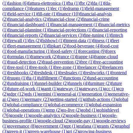
(
1
)
fashion
(
6
)
fattura-elettronica
(
1
)
fba
(
1
)
fbr
(
2
)
fda
(
1
)
fda-
compliance
(
3
)
features
(
1
)
fec
(
1
)
fedramp
(
1
)
field-management
(
1
)
field-service
(
1
)
fill-rate
(
1
)
finance
(
10
)
financial-analysis
(
2
)
financial-analytics
(
2
)
financial-close
(
2
)
financial-crime
(
1
)
financial-dashboard
(
1
)
financial-management
(
1
)
financial-metrics
(
1
)
financial-planning
(
1
)
financial-projections
(
1
)
financial-reporting
(
4
)
financial-reports
(
2
)
financial-services
(
3
)
fine-tuning
(
1
)
fintech
(
3
)
firewall
(
1
)
firs
(
2
)
fishbowl
(
1
)
fitment-data
(
1
)
fitness
(
1
)
fleet
(
1
)
fleet-management
(
1
)
flipkart
(
2
)
food-beverage
(
4
)
food-cost
(
1
)
food-manufacturing
(
1
)
food-safety
(
1
)
forecasting
(
9
)
forex
(
1
)
formulas
(
1
)
framework
(
2
)
france
(
1
)
frappe
(
4
)
frappe-cloud
(
1
)
fraud-detection
(
2
)
fraud-prevention
(
2
)
free
(
1
)
free-accounting
(
1
)
free-tool
(
1
)
free-tools
(
1
)
free-zone
(
1
)
freelancer
(
2
)
freelancers
(
1
)
freshbooks
(
2
)
freshdesk
(
1
)
freshsales
(
1
)
freshworks
(
1
)
frontend
(
3
)
fruugo
(
1
)
fta
(
1
)
fulfillment
(
7
)
functions
(
2
)
fund-accounting
(
2
)
fundraising
(
1
)
funnel-builder
(
2
)
funnels
(
4
)
furniture
(
2
)
future
(
3
)
future-of-work
(
1
)
gantt
(
1
)
gateway
(
1
)
gateways
(
1
)
gcc
(
1
)
gcp
(
2
)
gdpr
(
12
)
gds
(
1
)
gemini
(
1
)
general-ai
(
1
)
generation
(
1
)
generative-
ai
(
2
)
geo
(
1
)
germany
(
23
)
getting-started
(
1
)
github-actions
(
3
)
global
(
3
)
global-compliance
(
1
)
global-ecommerce
(
1
)
global-expansion
(
1
)
global-operations
(
1
)
gmp
(
2
)
go-live
(
2
)
gobd
(
1
)
gohighlevel
(
76
)
google
(
1
)
google-analytics
(
2
)
google-business
(
1
)
google-
business-profile
(
1
)
google-cloud
(
2
)
google-pay
(
1
)
google-reviews
(
1
)
governance
(
8
)
government
(
3
)
gpt
(
1
)
grafana
(
1
)
grants
(
2
)
graphql
(
3
)
green-it
(
1
)
green-warehouse
(
1
)
gri
(
2
)
growing-business