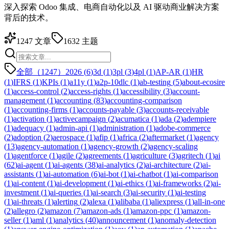
深入探索 Odoo 集成、电商自动化以及 AI 驱动商业解决方案
背后的技术。
1247
文章
1632
主题
全部（1247）
2026
(
6
)
3d
(
1
)
3pl
(
3
)
4pl
(
1
)
AP-AR
(
1
)
HR
(
1
)
IFRS
(
1
)
KPIs
(
1
)
a11y
(
1
)
a2p-10dlc
(
1
)
ab-testing
(
5
)
about-ecosire
(
1
)
access-control
(
2
)
access-rights
(
1
)
accessibility
(
3
)
account-
management
(
1
)
accounting
(
83
)
accounting-comparison
(
1
)
accounting-firms
(
1
)
accounts-payable
(
3
)
accounts-receivable
(
1
)
activation
(
1
)
activecampaign
(
2
)
acumatica
(
1
)
ada
(
2
)
adempiere
(
1
)
adequacy
(
1
)
admin-api
(
1
)
administration
(
1
)
adobe-commerce
(
2
)
adoption
(
2
)
aerospace
(
1
)
afip
(
1
)
africa
(
2
)
aftermarket
(
1
)
agency
(
13
)
agency-automation
(
1
)
agency-growth
(
2
)
agency-scaling
(
1
)
agentforce
(
1
)
agile
(
2
)
agreements
(
1
)
agriculture
(
3
)
agritech
(
1
)
ai
(
62
)
ai-agent
(
1
)
ai-agents
(
38
)
ai-analytics
(
2
)
ai-architecture
(
2
)
ai-
assistants
(
1
)
ai-automation
(
6
)
ai-bot
(
1
)
ai-chatbot
(
1
)
ai-comparison
(
1
)
ai-content
(
1
)
ai-development
(
1
)
ai-ethics
(
1
)
ai-frameworks
(
2
)
ai-
investment
(
1
)
ai-queries
(
1
)
ai-search
(
3
)
ai-security
(
1
)
ai-testing
(
1
)
ai-threats
(
1
)
alerting
(
2
)
alexa
(
1
)
alibaba
(
1
)
aliexpress
(
1
)
all-in-one
(
2
)
allegro
(
2
)
amazon
(
7
)
amazon-ads
(
1
)
amazon-ppc
(
1
)
amazon-
seller
(
1
)
aml
(
1
)
analytics
(
40
)
announcement
(
1
)
anomaly-detection