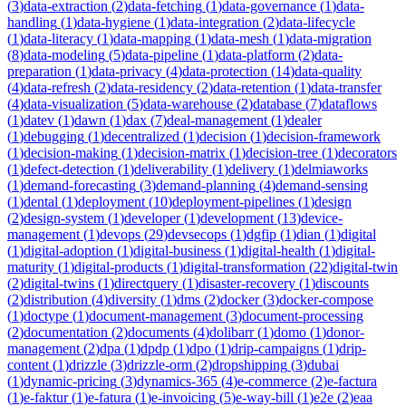
(
3
)
data-extraction
(
2
)
data-fetching
(
1
)
data-governance
(
1
)
data-
handling
(
1
)
data-hygiene
(
1
)
data-integration
(
2
)
data-lifecycle
(
1
)
data-literacy
(
1
)
data-mapping
(
1
)
data-mesh
(
1
)
data-migration
(
8
)
data-modeling
(
5
)
data-pipeline
(
1
)
data-platform
(
2
)
data-
preparation
(
1
)
data-privacy
(
4
)
data-protection
(
14
)
data-quality
(
4
)
data-refresh
(
2
)
data-residency
(
2
)
data-retention
(
1
)
data-transfer
(
4
)
data-visualization
(
5
)
data-warehouse
(
2
)
database
(
7
)
dataflows
(
1
)
datev
(
1
)
dawn
(
1
)
dax
(
7
)
deal-management
(
1
)
dealer
(
1
)
debugging
(
1
)
decentralized
(
1
)
decision
(
1
)
decision-framework
(
1
)
decision-making
(
1
)
decision-matrix
(
1
)
decision-tree
(
1
)
decorators
(
1
)
defect-detection
(
1
)
deliverability
(
1
)
delivery
(
1
)
delmiaworks
(
1
)
demand-forecasting
(
3
)
demand-planning
(
4
)
demand-sensing
(
1
)
dental
(
1
)
deployment
(
10
)
deployment-pipelines
(
1
)
design
(
2
)
design-system
(
1
)
developer
(
1
)
development
(
13
)
device-
management
(
1
)
devops
(
29
)
devsecops
(
1
)
dgfip
(
1
)
dian
(
1
)
digital
(
1
)
digital-adoption
(
1
)
digital-business
(
1
)
digital-health
(
1
)
digital-
maturity
(
1
)
digital-products
(
1
)
digital-transformation
(
22
)
digital-twin
(
2
)
digital-twins
(
1
)
directquery
(
1
)
disaster-recovery
(
1
)
discounts
(
2
)
distribution
(
4
)
diversity
(
1
)
dms
(
2
)
docker
(
3
)
docker-compose
(
1
)
doctype
(
1
)
document-management
(
3
)
document-processing
(
2
)
documentation
(
2
)
documents
(
4
)
dolibarr
(
1
)
domo
(
1
)
donor-
management
(
2
)
dpa
(
1
)
dpdp
(
1
)
dpo
(
1
)
drip-campaigns
(
1
)
drip-
content
(
1
)
drizzle
(
3
)
drizzle-orm
(
2
)
dropshipping
(
3
)
dubai
(
1
)
dynamic-pricing
(
3
)
dynamics-365
(
4
)
e-commerce
(
2
)
e-factura
(
1
)
e-faktur
(
1
)
e-fatura
(
1
)
e-invoicing
(
5
)
e-way-bill
(
1
)
e2e
(
2
)
eaa