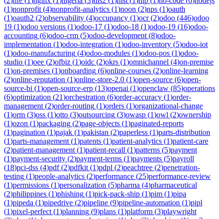
(
2
)
nfe
(
1
)
nginx
(
1
)
nigeria
(
3
)
nis2
(
1
)
nist
(
1
)
nlp
(
1
)
no-code
(
6
)
nodejs
(
1
)
nonprofit
(
4
)
nonprofit-analytics
(
1
)
noon
(
2
)
nps
(
1
)
oauth
(
1
)
oauth2
(
2
)
observability
(
4
)
occupancy
(
1
)
ocr
(
2
)
odoo
(
446
)
odoo
19
(
1
)
odoo versions
(
1
)
odoo-17
(
1
)
odoo-18
(
1
)
odoo-19
(
16
)
odoo-
accounting
(
6
)
odoo-crm
(
5
)
odoo-development
(
8
)
odoo-
implementation
(
1
)
odoo-integration
(
1
)
odoo-inventory
(
5
)
odoo-iot
(
1
)
odoo-manufacturing
(
4
)
odoo-modules
(
1
)
odoo-pos
(
1
)
odoo-
studio
(
1
)
oee
(
2
)
ofbiz
(
1
)
oidc
(
2
)
okrs
(
1
)
omnichannel
(
4
)
on-premise
(
1
)
on-premises
(
1
)
onboarding
(
6
)
online-courses
(
2
)
online-learning
(
2
)
online-reputation
(
1
)
online-store-2.0
(
1
)
open-source
(
6
)
open-
source-bi
(
1
)
open-source-erp
(
13
)
openai
(
1
)
openclaw
(
85
)
operations
(
6
)
optimization
(
21
)
orchestration
(
6
)
order-accuracy
(
1
)
order-
management
(
2
)
order-routing
(
1
)
orders
(
1
)
organizational-change
(
1
)
orm
(
3
)
oss
(
1
)
otto
(
3
)
outsourcing
(
3
)
owasp
(
1
)
owl
(
2
)
ownership
(
1
)
ozon
(
1
)
packaging
(
2
)
page-objects
(
1
)
paginated-reports
(
1
)
pagination
(
1
)
pajak
(
1
)
pakistan
(
2
)
paperless
(
1
)
parts-distribution
(
1
)
parts-management
(
1
)
patents
(
1
)
patient-analytics
(
1
)
patient-care
(
2
)
patient-management
(
1
)
patient-recall
(
1
)
patterns
(
5
)
payment
(
1
)
payment-security
(
2
)
payment-terms
(
1
)
payments
(
5
)
payroll
(
18
)
pci-dss
(
4
)
pdf
(
2
)
pdfkit
(
1
)
pdpl
(
2
)
peachtree
(
2
)
penetration-
testing
(
1
)
people-analytics
(
2
)
performance
(
25
)
performance-review
(
1
)
permissions
(
1
)
personalization
(
5
)
pharma
(
4
)
pharmaceutical
(
2
)
philippines
(
1
)
phishing
(
1
)
pick-pack-ship
(
1
)
pim
(
1
)
pipa
(
1
)
pipeda
(
1
)
pipedrive
(
2
)
pipeline
(
9
)
pipeline-automation
(
1
)
pipl
(
1
)
pixel-perfect
(
1
)
planning
(
9
)
plans
(
1
)
platform
(
3
)
playwright