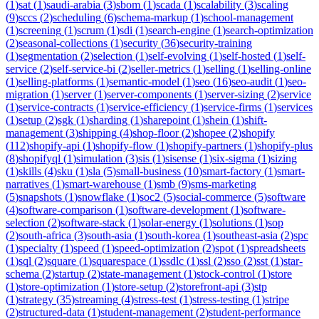
(
1
)
sat
(
1
)
saudi-arabia
(
3
)
sbom
(
1
)
scada
(
1
)
scalability
(
3
)
scaling
(
9
)
sccs
(
2
)
scheduling
(
6
)
schema-markup
(
1
)
school-management
(
1
)
screening
(
1
)
scrum
(
1
)
sdi
(
1
)
search-engine
(
1
)
search-optimization
(
2
)
seasonal-collections
(
1
)
security
(
36
)
security-training
(
1
)
segmentation
(
2
)
selection
(
1
)
self-evolving
(
1
)
self-hosted
(
1
)
self-
service
(
2
)
self-service-bi
(
2
)
seller-metrics
(
1
)
selling
(
1
)
selling-online
(
1
)
selling-platforms
(
1
)
semantic-model
(
1
)
seo
(
16
)
seo-audit
(
1
)
seo-
migration
(
1
)
server
(
1
)
server-components
(
1
)
server-sizing
(
2
)
service
(
1
)
service-contracts
(
1
)
service-efficiency
(
1
)
service-firms
(
1
)
services
(
1
)
setup
(
2
)
sgk
(
1
)
sharding
(
1
)
sharepoint
(
1
)
shein
(
1
)
shift-
management
(
3
)
shipping
(
4
)
shop-floor
(
2
)
shopee
(
2
)
shopify
(
112
)
shopify-api
(
1
)
shopify-flow
(
1
)
shopify-partners
(
1
)
shopify-plus
(
8
)
shopifyql
(
1
)
simulation
(
3
)
sis
(
1
)
sisense
(
1
)
six-sigma
(
1
)
sizing
(
1
)
skills
(
4
)
sku
(
1
)
sla
(
5
)
small-business
(
10
)
smart-factory
(
1
)
smart-
narratives
(
1
)
smart-warehouse
(
1
)
smb
(
9
)
sms-marketing
(
5
)
snapshots
(
1
)
snowflake
(
1
)
soc2
(
5
)
social-commerce
(
5
)
software
(
4
)
software-comparison
(
1
)
software-development
(
1
)
software-
selection
(
2
)
software-stack
(
1
)
solar-energy
(
1
)
solutions
(
1
)
sop
(
2
)
south-africa
(
3
)
south-asia
(
1
)
south-korea
(
1
)
southeast-asia
(
2
)
spc
(
1
)
specialty
(
1
)
speed
(
1
)
speed-optimization
(
2
)
spot
(
1
)
spreadsheets
(
1
)
sql
(
2
)
square
(
1
)
squarespace
(
1
)
ssdlc
(
1
)
ssl
(
2
)
sso
(
2
)
sst
(
1
)
star-
schema
(
2
)
startup
(
2
)
state-management
(
1
)
stock-control
(
1
)
store
(
1
)
store-optimization
(
1
)
store-setup
(
2
)
storefront-api
(
3
)
stp
(
1
)
strategy
(
35
)
streaming
(
4
)
stress-test
(
1
)
stress-testing
(
1
)
stripe
(
2
)
structured-data
(
1
)
student-management
(
2
)
student-performance