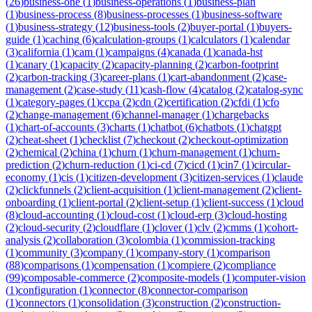
(
26
)
business-one
(
1
)
business-operations
(
1
)
business-plan
(
1
)
business-process
(
8
)
business-processes
(
1
)
business-software
(
1
)
business-strategy
(
12
)
business-tools
(
2
)
buyer-portal
(
1
)
buyers-
guide
(
1
)
caching
(
6
)
calculation-groups
(
1
)
calculators
(
1
)
calendar
(
3
)
california
(
1
)
cam
(
1
)
campaigns
(
4
)
canada
(
1
)
canada-hst
(
1
)
canary
(
1
)
capacity
(
2
)
capacity-planning
(
2
)
carbon-footprint
(
2
)
carbon-tracking
(
3
)
career-plans
(
1
)
cart-abandonment
(
2
)
case-
management
(
2
)
case-study
(
11
)
cash-flow
(
4
)
catalog
(
2
)
catalog-sync
(
1
)
category-pages
(
1
)
ccpa
(
2
)
cdn
(
2
)
certification
(
2
)
cfdi
(
1
)
cfo
(
2
)
change-management
(
6
)
channel-manager
(
1
)
chargebacks
(
1
)
chart-of-accounts
(
3
)
charts
(
1
)
chatbot
(
6
)
chatbots
(
1
)
chatgpt
(
2
)
cheat-sheet
(
1
)
checklist
(
7
)
checkout
(
2
)
checkout-optimization
(
2
)
chemical
(
2
)
china
(
1
)
churn
(
1
)
churn-management
(
1
)
churn-
prediction
(
2
)
churn-reduction
(
1
)
ci-cd
(
7
)
cicd
(
1
)
cin7
(
1
)
circular-
economy
(
1
)
cis
(
1
)
citizen-development
(
3
)
citizen-services
(
1
)
claude
(
2
)
clickfunnels
(
2
)
client-acquisition
(
1
)
client-management
(
2
)
client-
onboarding
(
1
)
client-portal
(
2
)
client-setup
(
1
)
client-success
(
1
)
cloud
(
8
)
cloud-accounting
(
1
)
cloud-cost
(
1
)
cloud-erp
(
3
)
cloud-hosting
(
2
)
cloud-security
(
2
)
cloudflare
(
1
)
clover
(
1
)
clv
(
2
)
cmms
(
1
)
cohort-
analysis
(
2
)
collaboration
(
3
)
colombia
(
1
)
commission-tracking
(
1
)
community
(
3
)
company
(
1
)
company-story
(
1
)
comparison
(
88
)
comparisons
(
1
)
compensation
(
1
)
compiere
(
2
)
compliance
(
99
)
composable-commerce
(
2
)
composite-models
(
1
)
computer-vision
(
1
)
configuration
(
1
)
connector
(
8
)
connector-comparison
(
1
)
connectors
(
1
)
consolidation
(
3
)
construction
(
2
)
construction-