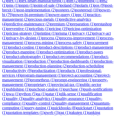
(
2
)
plex
(
1
)
plex-smart-manufacturing
(
1
)
plm
(
2
)
plumbing
(
1
)
pm2
(
1
)
pms
(
1
)
pnpm
(
1
)
point-of-sale
(
3
)
poland
(
3
)
polaris
(
1
)
pos
(
9
)
post-
brexit
(
1
)
post-implementation
(
2
)
postgres
(
2
)
postgresql
(
10
)
power-
bi
(
79
)
power-bi-premium
(
1
)
power-query
(
1
)
ppc
(
1
)
practice-
management
(
2
)
precious-metals
(
1
)
predictive-analytics
(
4
)
predictive-maintenance
(
2
)
premium
(
2
)
preparation
(
1
)
prestashop
(
1
)
preventive
(
1
)
pricelists
(
1
)
pricing
(
19
)
pricing-optimization
(
1
)
pricing-strategy
(
3
)
printing
(
1
)
prisma
(
1
)
privacy
(
12
)
privacy-act
(
1
)
privacy-by-design
(
1
)
process
(
2
)
process-improvement
(
1
)
process-
management
(
1
)
process-mining
(
1
)
process-safety
(
1
)
procurement
(
11
)
product-costing
(
1
)
product-descriptions
(
1
)
product-management
(
2
)
product-mapping
(
1
)
product-optimization
(
1
)
product-pages
(
1
)
product-photography
(
1
)
product-recommendations
(
1
)
product-
visualization
(
1
)
production
(
7
)
production-dashboards
(
1
)
production-
management
(
1
)
production-planning
(
2
)
production-scheduling
(
1
)
productivity
(
9
)
productization
(
1
)
products
(
1
)
professional-
services
(
4
)
program-management
(
1
)
project-accounting
(
2
)
project-
management
(
19
)
prometheus
(
1
)
prompt-engineering
(
1
)
property-
management
(
5
)
proprietary
(
1
)
provincial-tax
(
1
)
public-sector
(
1
)
publishing
(
1
)
punchout-catalog
(
1
)
purchase
(
3
)
push-notifications
(
1
)
pwa
(
1
)
python
(
5
)
qa
(
1
)
qatar
(
1
)
qlik-sense
(
1
)
qualification
(
1
)
quality
(
3
)
quality-analytics
(
1
)
quality-assurance
(
1
)
quality-
compliance
(
1
)
quality-control
(
2
)
quality-management
(
2
)
quantum-
computing
(
1
)
query-tuning
(
1
)
quickbooks
(
8
)
quickstart
(
1
)
quotation
(
1
)
quotation-templates
(
1
)
qweb
(
3
)
rag
(
1
)
rakuten
(
1
)
ranking