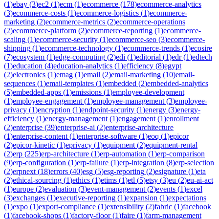
(
1
)
ebay
(
3
)
ec2
(
1
)
ecm
(
1
)
ecommerce
(
178
)
ecommerce-analytics
(
3
)
ecommerce-costs
(
1
)
ecommerce-logistics
(
1
)
ecommerce-
marketing
(
2
)
ecommerce-metrics
(
2
)
ecommerce-operations
(
2
)
ecommerce-platform
(
2
)
ecommerce-reporting
(
1
)
ecommerce-
scaling
(
1
)
ecommerce-security
(
1
)
ecommerce-seo
(
3
)
ecommerce-
shipping
(
1
)
ecommerce-technology
(
1
)
ecommerce-trends
(
1
)
ecosire
(
7
)
ecosystem
(
1
)
edge-computing
(
2
)
edi
(
1
)
editorial
(
1
)
edr
(
1
)
edtech
(
1
)
education
(
4
)
education-analytics
(
1
)
efficiency
(
8
)
egypt
(
2
)
electronics
(
1
)
emag
(
1
)
email
(
2
)
email-marketing
(
10
)
email-
sequences
(
1
)
email-templates
(
1
)
embedded
(
2
)
embedded-analytics
(
5
)
embedded-apps
(
1
)
emissions
(
1
)
employee-development
(
1
)
employee-engagement
(
1
)
employee-management
(
3
)
employee-
privacy
(
1
)
encryption
(
1
)
endpoint-security
(
1
)
energy
(
3
)
energy-
efficiency
(
1
)
energy-management
(
1
)
engagement
(
1
)
enrollment
(
2
)
enterprise
(
39
)
enterprise-ai
(
2
)
enterprise-architecture
(
1
)
enterprise-content
(
1
)
enterprise-software
(
1
)
eoq
(
1
)
epicor
(
2
)
epicor-kinetic
(
1
)
eprivacy
(
1
)
equipment
(
2
)
equipment-rental
(
2
)
erp
(
225
)
erp-architecture
(
1
)
erp-automation
(
1
)
erp-comparison
(
9
)
erp-configuration
(
1
)
erp-failure
(
1
)
erp-integration
(
8
)
erp-selection
(
2
)
erpnext
(
18
)
errors
(
40
)
esg
(
5
)
esg-reporting
(
2
)
esignature
(
1
)
eta
(
2
)
ethical-sourcing
(
1
)
ethics
(
1
)
etims
(
1
)
etl
(
5
)
etsy
(
3
)
eu
(
2
)
eu-ai-act
(
1
)
europe
(
2
)
evaluation
(
3
)
event-management
(
2
)
events
(
1
)
excel
(
3
)
exchanges
(
1
)
executive-reporting
(
1
)
expansion
(
1
)
expectations
(
1
)
expo
(
1
)
export-compliance
(
1
)
extensibility
(
2
)
fabric
(
1
)
facebook
(
1
)
facebook-shops
(
1
)
factory-floor
(
1
)
faire
(
1
)
farm-management