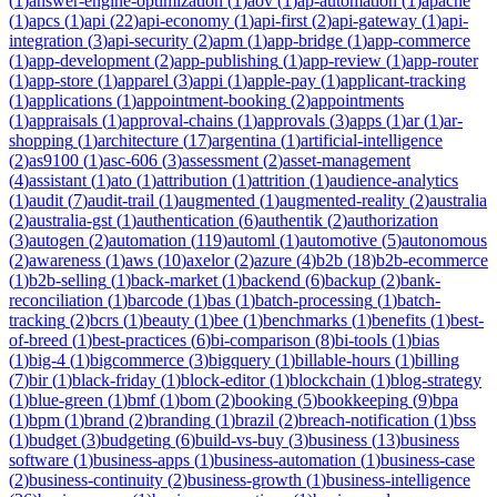
(
1
)
answer-engine-optimization
(
1
)
aov
(
1
)
ap-automation
(
1
)
apache
(
1
)
apcs
(
1
)
api
(
22
)
api-economy
(
1
)
api-first
(
2
)
api-gateway
(
1
)
api-
integration
(
3
)
api-security
(
2
)
apm
(
1
)
app-bridge
(
1
)
app-commerce
(
1
)
app-development
(
2
)
app-publishing
(
1
)
app-review
(
1
)
app-router
(
1
)
app-store
(
1
)
apparel
(
3
)
appi
(
1
)
apple-pay
(
1
)
applicant-tracking
(
1
)
applications
(
1
)
appointment-booking
(
2
)
appointments
(
1
)
appraisals
(
1
)
approval-chains
(
1
)
approvals
(
3
)
apps
(
1
)
ar
(
1
)
ar-
shopping
(
1
)
architecture
(
17
)
argentina
(
1
)
artificial-intelligence
(
2
)
as9100
(
1
)
asc-606
(
3
)
assessment
(
2
)
asset-management
(
4
)
assistant
(
1
)
ato
(
1
)
attribution
(
1
)
attrition
(
1
)
audience-analytics
(
1
)
audit
(
7
)
audit-trail
(
1
)
augmented
(
1
)
augmented-reality
(
2
)
australia
(
2
)
australia-gst
(
1
)
authentication
(
6
)
authentik
(
2
)
authorization
(
3
)
autogen
(
2
)
automation
(
119
)
automl
(
1
)
automotive
(
5
)
autonomous
(
2
)
awareness
(
1
)
aws
(
10
)
axelor
(
2
)
azure
(
4
)
b2b
(
18
)
b2b-ecommerce
(
1
)
b2b-selling
(
1
)
back-market
(
1
)
backend
(
6
)
backup
(
2
)
bank-
reconciliation
(
1
)
barcode
(
1
)
bas
(
1
)
batch-processing
(
1
)
batch-
tracking
(
2
)
bcrs
(
1
)
beauty
(
1
)
bee
(
1
)
benchmarks
(
1
)
benefits
(
1
)
best-
of-breed
(
1
)
best-practices
(
6
)
bi-comparison
(
8
)
bi-tools
(
1
)
bias
(
1
)
big-4
(
1
)
bigcommerce
(
3
)
bigquery
(
1
)
billable-hours
(
1
)
billing
(
7
)
bir
(
1
)
black-friday
(
1
)
block-editor
(
1
)
blockchain
(
1
)
blog-strategy
(
1
)
blue-green
(
1
)
bmf
(
1
)
bom
(
2
)
booking
(
5
)
bookkeeping
(
9
)
bpa
(
1
)
bpm
(
1
)
brand
(
2
)
branding
(
1
)
brazil
(
2
)
breach-notification
(
1
)
bss
(
1
)
budget
(
3
)
budgeting
(
6
)
build-vs-buy
(
3
)
business
(
13
)
business
software
(
1
)
business-apps
(
1
)
business-automation
(
1
)
business-case
(
2
)
business-continuity
(
2
)
business-growth
(
1
)
business-intelligence