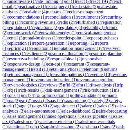
(
1
)
ransomware
(
1
)
rate-limiting
(
3
)
rdl
(
1
)
react
(
8
)
react-19
(
2
)
react-
email
(
1
)
react-native
(
1
)
react-query
(
1
)
real-estate
(
5
)
real-estate-
analytics
(
1
)
real-time
(
4
)
recharts
(
1
)
recipe-management
(
1
)
recommendations
(
1
)
reconciliation
(
1
)
recruitment
(
6
)
recurring-
billing
(
1
)
recurring-revenue
(
5
)
redis
(
2
)
refurbished
(
1
)
registration
(
1
)
regulation
(
1
)
regulations
(
2
)
regulatory
(
3
)
reliability
(
2
)
remix
(
2
)
remote-work
(
2
)
renewable-energy
(
1
)
renewal-management
(
1
)
rental
(
3
)
rental-business
(
1
)
reorder-point
(
1
)
repeat-purchases
(
1
)
replication
(
1
)
report-generation
(
1
)
reporting
(
12
)
reports
(
3
)
repricing
(
1
)
reputation
(
1
)
reputation-management
(
2
)
reserved-
instances
(
1
)
resilience
(
2
)
resource-allocation
(
1
)
resource-planning
(
1
)
resource-scheduling
(
2
)
responsible-ai
(
2
)
responsive
(
2
)
responsive-design
(
1
)
rest-api
(
4
)
restaurant
(
5
)
restaurant-
management
(
1
)
retail
(
13
)
retail-analytics
(
1
)
retention
(
9
)
returns
(
4
)
returns-management
(
2
)
reusable-patterns
(
1
)
revenue
(
10
)
revenue-
management
(
1
)
revenue-optimization
(
1
)
revenue-recognition
(
5
)
reverse-logistics
(
2
)
reviews
(
5
)
rfid
(
2
)
rfm
(
1
)
rfm-analysis
(
1
)
rfp
(
1
)
rfq
(
1
)
rich-results
(
1
)
risk-management
(
7
)
risk-reduction
(
1
)
rls
(
4
)
rohs
(
1
)
roi
(
34
)
roi-optimization
(
1
)
rolling-update
(
1
)
romania
(
1
)
rpa
(
3
)
rsc
(
2
)
russia
(
2
)
saas
(
25
)
saas-pricing
(
1
)
safety
(
2
)
safety-
stock
(
1
)
sage
(
1
)
sage-50
(
2
)
sage-intacct
(
1
)
salary
(
1
)
sales
(
19
)
sales-
analytics
(
3
)
sales-automation
(
1
)
sales-dashboard
(
2
)
sales-forecasting
(
1
)
sales-management
(
1
)
sales-operations
(
1
)
sales-pipeline
(
1
)
sales-
tax
(
8
)
salesforce
(
5
)
salesforce-einstein
(
1
)
salesforce-essentials
(
1
)
sanctions
(
1
)
sap
(
5
)
sap-business-one
(
2
)
sap-hana
(
1
)
sars
(
2
)
sasb