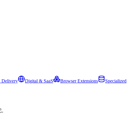
 Delivery
Digital & SaaS
Browser Extensions
Specialized
配。