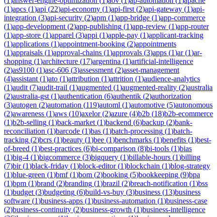
(
1
)
answer-engine-optimization
(
1
)
aov
(
1
)
ap-automation
(
1
)
apache
(
1
)
apcs
(
1
)
api
(
22
)
api-economy
(
1
)
api-first
(
2
)
api-gateway
(
1
)
api-
integration
(
3
)
api-security
(
2
)
apm
(
1
)
app-bridge
(
1
)
app-commerce
(
1
)
app-development
(
2
)
app-publishing
(
1
)
app-review
(
1
)
app-router
(
1
)
app-store
(
1
)
apparel
(
3
)
appi
(
1
)
apple-pay
(
1
)
applicant-tracking
(
1
)
applications
(
1
)
appointment-booking
(
2
)
appointments
(
1
)
appraisals
(
1
)
approval-chains
(
1
)
approvals
(
3
)
apps
(
1
)
ar
(
1
)
ar-
shopping
(
1
)
architecture
(
17
)
argentina
(
1
)
artificial-intelligence
(
2
)
as9100
(
1
)
asc-606
(
3
)
assessment
(
2
)
asset-management
(
4
)
assistant
(
1
)
ato
(
1
)
attribution
(
1
)
attrition
(
1
)
audience-analytics
(
1
)
audit
(
7
)
audit-trail
(
1
)
augmented
(
1
)
augmented-reality
(
2
)
australia
(
2
)
australia-gst
(
1
)
authentication
(
6
)
authentik
(
2
)
authorization
(
3
)
autogen
(
2
)
automation
(
119
)
automl
(
1
)
automotive
(
5
)
autonomous
(
2
)
awareness
(
1
)
aws
(
10
)
axelor
(
2
)
azure
(
4
)
b2b
(
18
)
b2b-ecommerce
(
1
)
b2b-selling
(
1
)
back-market
(
1
)
backend
(
6
)
backup
(
2
)
bank-
reconciliation
(
1
)
barcode
(
1
)
bas
(
1
)
batch-processing
(
1
)
batch-
tracking
(
2
)
bcrs
(
1
)
beauty
(
1
)
bee
(
1
)
benchmarks
(
1
)
benefits
(
1
)
best-
of-breed
(
1
)
best-practices
(
6
)
bi-comparison
(
8
)
bi-tools
(
1
)
bias
(
1
)
big-4
(
1
)
bigcommerce
(
3
)
bigquery
(
1
)
billable-hours
(
1
)
billing
(
7
)
bir
(
1
)
black-friday
(
1
)
block-editor
(
1
)
blockchain
(
1
)
blog-strategy
(
1
)
blue-green
(
1
)
bmf
(
1
)
bom
(
2
)
booking
(
5
)
bookkeeping
(
9
)
bpa
(
1
)
bpm
(
1
)
brand
(
2
)
branding
(
1
)
brazil
(
2
)
breach-notification
(
1
)
bss
(
1
)
budget
(
3
)
budgeting
(
6
)
build-vs-buy
(
3
)
business
(
13
)
business
software
(
1
)
business-apps
(
1
)
business-automation
(
1
)
business-case
(
2
)
business-continuity
(
2
)
business-growth
(
1
)
business-intelligence