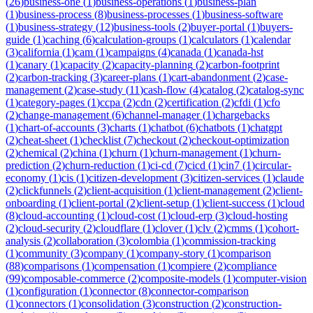
(
26
)
business-one
(
1
)
business-operations
(
1
)
business-plan
(
1
)
business-process
(
8
)
business-processes
(
1
)
business-software
(
1
)
business-strategy
(
12
)
business-tools
(
2
)
buyer-portal
(
1
)
buyers-
guide
(
1
)
caching
(
6
)
calculation-groups
(
1
)
calculators
(
1
)
calendar
(
3
)
california
(
1
)
cam
(
1
)
campaigns
(
4
)
canada
(
1
)
canada-hst
(
1
)
canary
(
1
)
capacity
(
2
)
capacity-planning
(
2
)
carbon-footprint
(
2
)
carbon-tracking
(
3
)
career-plans
(
1
)
cart-abandonment
(
2
)
case-
management
(
2
)
case-study
(
11
)
cash-flow
(
4
)
catalog
(
2
)
catalog-sync
(
1
)
category-pages
(
1
)
ccpa
(
2
)
cdn
(
2
)
certification
(
2
)
cfdi
(
1
)
cfo
(
2
)
change-management
(
6
)
channel-manager
(
1
)
chargebacks
(
1
)
chart-of-accounts
(
3
)
charts
(
1
)
chatbot
(
6
)
chatbots
(
1
)
chatgpt
(
2
)
cheat-sheet
(
1
)
checklist
(
7
)
checkout
(
2
)
checkout-optimization
(
2
)
chemical
(
2
)
china
(
1
)
churn
(
1
)
churn-management
(
1
)
churn-
prediction
(
2
)
churn-reduction
(
1
)
ci-cd
(
7
)
cicd
(
1
)
cin7
(
1
)
circular-
economy
(
1
)
cis
(
1
)
citizen-development
(
3
)
citizen-services
(
1
)
claude
(
2
)
clickfunnels
(
2
)
client-acquisition
(
1
)
client-management
(
2
)
client-
onboarding
(
1
)
client-portal
(
2
)
client-setup
(
1
)
client-success
(
1
)
cloud
(
8
)
cloud-accounting
(
1
)
cloud-cost
(
1
)
cloud-erp
(
3
)
cloud-hosting
(
2
)
cloud-security
(
2
)
cloudflare
(
1
)
clover
(
1
)
clv
(
2
)
cmms
(
1
)
cohort-
analysis
(
2
)
collaboration
(
3
)
colombia
(
1
)
commission-tracking
(
1
)
community
(
3
)
company
(
1
)
company-story
(
1
)
comparison
(
88
)
comparisons
(
1
)
compensation
(
1
)
compiere
(
2
)
compliance
(
99
)
composable-commerce
(
2
)
composite-models
(
1
)
computer-vision
(
1
)
configuration
(
1
)
connector
(
8
)
connector-comparison
(
1
)
connectors
(
1
)
consolidation
(
3
)
construction
(
2
)
construction-