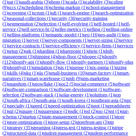
(
1
)
sat
(
1
)
saudi-arabia
(
3
)
sbom
(
1
)
scada
(
1
)
scalability
(
3
)
scaling
(
9
)
sccs
(
2
)
scheduling
(
6
)
schema-markup
(
1
)
school-management
(
1
)
screening
(
1
)
scrum
(
1
)
sdi
(
1
)
search-engine
(
1
)
search-optimization
(
2
)
seasonal-collections
(
1
)
security
(
36
)
security-training
(
1
)
segmentation
(
2
)
selection
(
1
)
self-evolving
(
1
)
self-hosted
(
1
)
self-
service
(
2
)
self-service-bi
(
2
)
seller-metrics
(
1
)
selling
(
1
)
selling-online
(
1
)
selling-platforms
(
1
)
semantic-model
(
1
)
seo
(
16
)
seo-audit
(
1
)
seo-
migration
(
1
)
server
(
1
)
server-components
(
1
)
server-sizing
(
2
)
service
(
1
)
service-contracts
(
1
)
service-efficiency
(
1
)
service-firms
(
1
)
services
(
1
)
setup
(
2
)
sgk
(
1
)
sharding
(
1
)
sharepoint
(
1
)
shein
(
1
)
shift-
management
(
3
)
shipping
(
4
)
shop-floor
(
2
)
shopee
(
2
)
shopify
(
112
)
shopify-api
(
1
)
shopify-flow
(
1
)
shopify-partners
(
1
)
shopify-plus
(
8
)
shopifyql
(
1
)
simulation
(
3
)
sis
(
1
)
sisense
(
1
)
six-sigma
(
1
)
sizing
(
1
)
skills
(
4
)
sku
(
1
)
sla
(
5
)
small-business
(
10
)
smart-factory
(
1
)
smart-
narratives
(
1
)
smart-warehouse
(
1
)
smb
(
9
)
sms-marketing
(
5
)
snapshots
(
1
)
snowflake
(
1
)
soc2
(
5
)
social-commerce
(
5
)
software
(
4
)
software-comparison
(
1
)
software-development
(
1
)
software-
selection
(
2
)
software-stack
(
1
)
solar-energy
(
1
)
solutions
(
1
)
sop
(
2
)
south-africa
(
3
)
south-asia
(
1
)
south-korea
(
1
)
southeast-asia
(
2
)
spc
(
1
)
specialty
(
1
)
speed
(
1
)
speed-optimization
(
2
)
spot
(
1
)
spreadsheets
(
1
)
sql
(
2
)
square
(
1
)
squarespace
(
1
)
ssdlc
(
1
)
ssl
(
2
)
sso
(
2
)
sst
(
1
)
star-
schema
(
2
)
startup
(
2
)
state-management
(
1
)
stock-control
(
1
)
store
(
1
)
store-optimization
(
1
)
store-setup
(
2
)
storefront-api
(
3
)
stp
(
1
)
strategy
(
35
)
streaming
(
4
)
stress-test
(
1
)
stress-testing
(
1
)
stripe
(
2
)
structured-data
(
1
)
student-management
(
2
)
student-performance