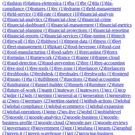
(
1
)
fashion
(
6
)
fattura-elettronica
(
1
)
fba
(
1
)
fbr
(
2
)
fda
(
1
)
fda-
compliance
(
3
)
features
(
1
)
fec
(
1
)
fedramp
(
1
)
field-management
(
1
)
field-service
(
1
)
fill-rate
(
1
)
finance
(
10
)
financial-analysis
(
2
)
financial-analytics
(
2
)
financial-close
(
2
)
financial-crime
(
1
)
financial-dashboard
(
1
)
financial-management
(
1
)
financial-metrics
(
1
)
financial-planning
(
1
)
financial-projections
(
1
)
financial-reporting
(
4
)
financial-reports
(
2
)
financial-services
(
3
)
fine-tuning
(
1
)
fintech
(
3
)
firewall
(
1
)
firs
(
2
)
fishbowl
(
1
)
fitment-data
(
1
)
fitness
(
1
)
fleet
(
1
)
fleet-management
(
1
)
flipkart
(
2
)
food-beverage
(
4
)
food-cost
(
1
)
food-manufacturing
(
1
)
food-safety
(
1
)
forecasting
(
9
)
forex
(
1
)
formulas
(
1
)
framework
(
2
)
france
(
1
)
frappe
(
4
)
frappe-cloud
(
1
)
fraud-detection
(
2
)
fraud-prevention
(
2
)
free
(
1
)
free-accounting
(
1
)
free-tool
(
1
)
free-tools
(
1
)
free-zone
(
1
)
freelancer
(
2
)
freelancers
(
1
)
freshbooks
(
2
)
freshdesk
(
1
)
freshsales
(
1
)
freshworks
(
1
)
frontend
(
3
)
fruugo
(
1
)
fta
(
1
)
fulfillment
(
7
)
functions
(
2
)
fund-accounting
(
2
)
fundraising
(
1
)
funnel-builder
(
2
)
funnels
(
4
)
furniture
(
2
)
future
(
3
)
future-of-work
(
1
)
gantt
(
1
)
gateway
(
1
)
gateways
(
1
)
gcc
(
1
)
gcp
(
2
)
gdpr
(
12
)
gds
(
1
)
gemini
(
1
)
general-ai
(
1
)
generation
(
1
)
generative-
ai
(
2
)
geo
(
1
)
germany
(
23
)
getting-started
(
1
)
github-actions
(
3
)
global
(
3
)
global-compliance
(
1
)
global-ecommerce
(
1
)
global-expansion
(
1
)
global-operations
(
1
)
gmp
(
2
)
go-live
(
2
)
gobd
(
1
)
gohighlevel
(
76
)
google
(
1
)
google-analytics
(
2
)
google-business
(
1
)
google-
business-profile
(
1
)
google-cloud
(
2
)
google-pay
(
1
)
google-reviews
(
1
)
governance
(
8
)
government
(
3
)
gpt
(
1
)
grafana
(
1
)
grants
(
2
)
graphql
(
3
)
green-it
(
1
)
green-warehouse
(
1
)
gri
(
2
)
growing-business