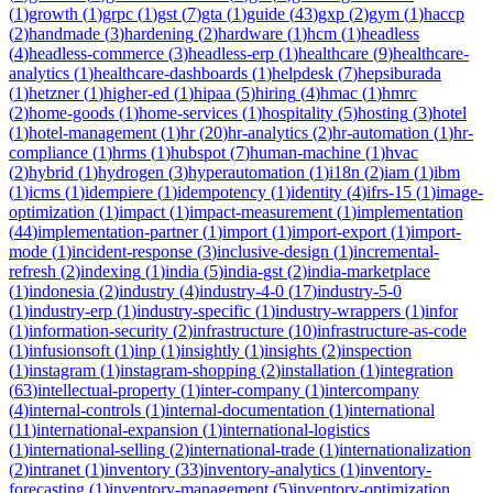
(
1
)
growth
(
1
)
grpc
(
1
)
gst
(
7
)
gta
(
1
)
guide
(
43
)
gxp
(
2
)
gym
(
1
)
haccp
(
2
)
handmade
(
3
)
hardening
(
2
)
hardware
(
1
)
hcm
(
1
)
headless
(
4
)
headless-commerce
(
3
)
headless-erp
(
1
)
healthcare
(
9
)
healthcare-
analytics
(
1
)
healthcare-dashboards
(
1
)
helpdesk
(
7
)
hepsiburada
(
1
)
hetzner
(
1
)
higher-ed
(
1
)
hipaa
(
5
)
hiring
(
4
)
hmac
(
1
)
hmrc
(
2
)
home-goods
(
1
)
home-services
(
1
)
hospitality
(
5
)
hosting
(
3
)
hotel
(
1
)
hotel-management
(
1
)
hr
(
20
)
hr-analytics
(
2
)
hr-automation
(
1
)
hr-
compliance
(
1
)
hrms
(
1
)
hubspot
(
7
)
human-machine
(
1
)
hvac
(
2
)
hybrid
(
1
)
hydrogen
(
3
)
hyperautomation
(
1
)
i18n
(
2
)
iam
(
1
)
ibm
(
1
)
icms
(
1
)
idempiere
(
1
)
idempotency
(
1
)
identity
(
4
)
ifrs-15
(
1
)
image-
optimization
(
1
)
impact
(
1
)
impact-measurement
(
1
)
implementation
(
44
)
implementation-partner
(
1
)
import
(
1
)
import-export
(
1
)
import-
mode
(
1
)
incident-response
(
3
)
inclusive-design
(
1
)
incremental-
refresh
(
2
)
indexing
(
1
)
india
(
5
)
india-gst
(
2
)
india-marketplace
(
1
)
indonesia
(
2
)
industry
(
4
)
industry-4-0
(
17
)
industry-5-0
(
1
)
industry-erp
(
1
)
industry-specific
(
1
)
industry-wrappers
(
1
)
infor
(
1
)
information-security
(
2
)
infrastructure
(
10
)
infrastructure-as-code
(
1
)
infusionsoft
(
1
)
inp
(
1
)
insightly
(
1
)
insights
(
2
)
inspection
(
1
)
instagram
(
1
)
instagram-shopping
(
2
)
installation
(
1
)
integration
(
63
)
intellectual-property
(
1
)
inter-company
(
1
)
intercompany
(
4
)
internal-controls
(
1
)
internal-documentation
(
1
)
international
(
11
)
international-expansion
(
1
)
international-logistics
(
1
)
international-selling
(
2
)
international-trade
(
1
)
internationalization
(
2
)
intranet
(
1
)
inventory
(
33
)
inventory-analytics
(
1
)
inventory-
forecasting
(
1
)
inventory-management
(
5
)
inventory-optimization