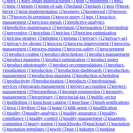
(
2
)
plex
(
1
)
plex-smart-manufacturing
(
1
)
plm
(
2
)
plumbing
(
1
)
pm2
(
1
)
pms
(
1
)
pnpm
(
1
)
point-of-sale
(
3
)
poland
(
3
)
polaris
(
1
)
pos
(
9
)
post-
brexit
(
1
)
post-implementation
(
2
)
postgres
(
2
)
postgresql
(
10
)
power-
bi
(
79
)
power-bi-premium
(
1
)
power-query
(
1
)
ppc
(
1
)
practice-
management
(
2
)
precious-metals
(
1
)
predictive-analytics
(
4
)
predictive-maintenance
(
2
)
premium
(
2
)
preparation
(
1
)
prestashop
(
1
)
preventive
(
1
)
pricelists
(
1
)
pricing
(
19
)
pricing-optimization
(
1
)
pricing-strategy
(
3
)
printing
(
1
)
prisma
(
1
)
privacy
(
12
)
privacy-act
(
1
)
privacy-by-design
(
1
)
process
(
2
)
process-improvement
(
1
)
process-
management
(
1
)
process-mining
(
1
)
process-safety
(
1
)
procurement
(
11
)
product-costing
(
1
)
product-descriptions
(
1
)
product-management
(
2
)
product-mapping
(
1
)
product-optimization
(
1
)
product-pages
(
1
)
product-photography
(
1
)
product-recommendations
(
1
)
product-
visualization
(
1
)
production
(
7
)
production-dashboards
(
1
)
production-
management
(
1
)
production-planning
(
2
)
production-scheduling
(
1
)
productivity
(
9
)
productization
(
1
)
products
(
1
)
professional-
services
(
4
)
program-management
(
1
)
project-accounting
(
2
)
project-
management
(
19
)
prometheus
(
1
)
prompt-engineering
(
1
)
property-
management
(
5
)
proprietary
(
1
)
provincial-tax
(
1
)
public-sector
(
1
)
publishing
(
1
)
punchout-catalog
(
1
)
purchase
(
3
)
push-notifications
(
1
)
pwa
(
1
)
python
(
5
)
qa
(
1
)
qatar
(
1
)
qlik-sense
(
1
)
qualification
(
1
)
quality
(
3
)
quality-analytics
(
1
)
quality-assurance
(
1
)
quality-
compliance
(
1
)
quality-control
(
2
)
quality-management
(
2
)
quantum-
computing
(
1
)
query-tuning
(
1
)
quickbooks
(
8
)
quickstart
(
1
)
quotation
(
1
)
quotation-templates
(
1
)
qweb
(
3
)
rag
(
1
)
rakuten
(
1
)
ranking