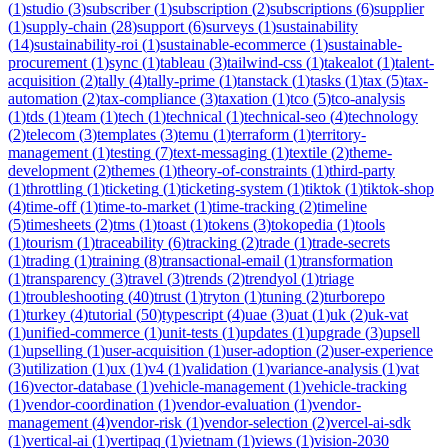
(
1
)
studio
(
3
)
subscriber
(
1
)
subscription
(
2
)
subscriptions
(
6
)
supplier
(
1
)
supply-chain
(
28
)
support
(
6
)
surveys
(
1
)
sustainability
(
14
)
sustainability-roi
(
1
)
sustainable-ecommerce
(
1
)
sustainable-
procurement
(
1
)
sync
(
1
)
tableau
(
3
)
tailwind-css
(
1
)
takealot
(
1
)
talent-
acquisition
(
2
)
tally
(
4
)
tally-prime
(
1
)
tanstack
(
1
)
tasks
(
1
)
tax
(
5
)
tax-
automation
(
2
)
tax-compliance
(
3
)
taxation
(
1
)
tco
(
5
)
tco-analysis
(
1
)
tds
(
1
)
team
(
1
)
tech
(
1
)
technical
(
1
)
technical-seo
(
4
)
technology
(
2
)
telecom
(
3
)
templates
(
3
)
temu
(
1
)
terraform
(
1
)
territory-
management
(
1
)
testing
(
7
)
text-messaging
(
1
)
textile
(
2
)
theme-
development
(
2
)
themes
(
1
)
theory-of-constraints
(
1
)
third-party
(
1
)
throttling
(
1
)
ticketing
(
1
)
ticketing-system
(
1
)
tiktok
(
1
)
tiktok-shop
(
4
)
time-off
(
1
)
time-to-market
(
1
)
time-tracking
(
2
)
timeline
(
5
)
timesheets
(
2
)
tms
(
1
)
toast
(
1
)
tokens
(
3
)
tokopedia
(
1
)
tools
(
1
)
tourism
(
1
)
traceability
(
6
)
tracking
(
2
)
trade
(
1
)
trade-secrets
(
1
)
trading
(
1
)
training
(
8
)
transactional-email
(
1
)
transformation
(
1
)
transparency
(
3
)
travel
(
3
)
trends
(
2
)
trendyol
(
1
)
triage
(
1
)
troubleshooting
(
40
)
trust
(
1
)
tryton
(
1
)
tuning
(
2
)
turborepo
(
1
)
turkey
(
4
)
tutorial
(
50
)
typescript
(
4
)
uae
(
3
)
uat
(
1
)
uk
(
2
)
uk-vat
(
1
)
unified-commerce
(
1
)
unit-tests
(
1
)
updates
(
1
)
upgrade
(
3
)
upsell
(
1
)
upselling
(
1
)
user-acquisition
(
1
)
user-adoption
(
2
)
user-experience
(
3
)
utilization
(
1
)
ux
(
1
)
v4
(
1
)
validation
(
1
)
variance-analysis
(
1
)
vat
(
16
)
vector-database
(
1
)
vehicle-management
(
1
)
vehicle-tracking
(
1
)
vendor-coordination
(
1
)
vendor-evaluation
(
1
)
vendor-
management
(
4
)
vendor-risk
(
1
)
vendor-selection
(
2
)
vercel-ai-sdk
(
1
)
vertical-ai
(
1
)
vertipaq
(
1
)
vietnam
(
1
)
views
(
1
)
vision-2030