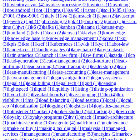
(
1
)
inventory-sync
(
4
)
invoice-processing
(
2
)
invoices
(
1
)
invoicing
(
1
)
ios-android
(
1
)
iot
(
11
)
iqms
(
1
)
isa-95
(
1
)
isms
(
1
)
iso-13485
(
1
)
iso-
27001
(
3
)
iso-9001
(
1
)
italy
(
1
)
iva
(
2
)
jamstack
(
1
)
japan
(
2
)
javascript
(
1
)
jewelry
(
1
)
jit
(
1
)
job-costing
(
2
)
jpk
(
1
)
json-rpc
(
2
)
jumia
(
1
)
just-in-
time
(
1
)
jwt
(
1
)
k6
(
2
)
kafka
(
1
)
kanban
(
3
)
katana
(
1
)
katana-mrp
(
1
)
kaufland
(
2
)
kdv
(
1
)
keap
(
2
)
kenya
(
1
)
klaviyo
(
1
)
knowledge
(
1
)
knowledge-base
(
4
)
knowledge-management
(
2
)
korea
(
1
)
kpi
(
3
)
kpis
(
3
)
kra
(
1
)
ksef
(
1
)
kubernetes
(
1
)
kvkk
(
1
)
kyc
(
1
)
labor-law
(
1
)
landed-cost
(
1
)
landing-pages
(
4
)
langchain
(
3
)
large-datasets
(
1
)
latin-america
(
3
)
launch
(
1
)
law-firm
(
1
)
law-firms
(
1
)
lazada
(
1
)
lcp
(
1
)
lead-generation
(
3
)
lead-management
(
2
)
lead-nurture
(
1
)
lead-
nurturing
(
1
)
lead-scoring
(
2
)
lead-tracking
(
1
)
leadership
(
2
)
lean
(
1
)
lean-manufacturing
(
1
)
lease-accounting
(
1
)
lease-management
(
2
)
leave-management
(
1
)
legacy-migration
(
1
)
legacy-systems
(
1
)
legal
(
16
)
legal-billing
(
1
)
legal-tech
(
1
)
lgpd
(
1
)
licensing
(
7
)
lightspeed
(
1
)
liquid
(
1
)
liquidity
(
1
)
listing
(
1
)
listing-optimization
(
1
)
live-chat
(
1
)
live-dashboards
(
1
)
live-shopping
(
1
)
llm
(
4
)
llm-
visibility
(
1
)
lms
(
3
)
load-balancing
(
1
)
load-testing
(
3
)
local
(
1
)
local-
seo
(
4
)
localization
(
24
)
logging
(
1
)
logistics
(
14
)
logistics-analytics
(
1
)
lohnsteuer
(
1
)
looker
(
2
)
looker-studio
(
2
)
lot-tracking
(
1
)
low-code
(
6
)
loyalty
(
3
)
loyalty-programs
(
2
)
ltv
(
1
)
mach
(
1
)
mach-architecture
(
1
)
machine-learning
(
13
)
magento
(
4
)
mailchimp
(
1
)
maintenance
(
4
)
make-or-buy
(
1
)
making-tax-digital
(
1
)
malaysia
(
1
)
managed-
services
(
1
)
management
(
1
)
manufacturing
(
53
)
margins
(
2
)
market-
analysis
(
1
)
marketing
(
10
)
marketing-automation
(
11
)
marketing-