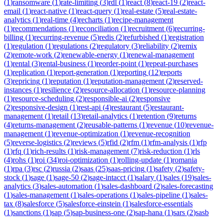
(
1
)
ransomware
(
1
)
rate-limiting
(
3
)
rdl
(
1
)
react
(
8
)
react-19
(
2
)
react-
email
(
1
)
react-native
(
1
)
react-query
(
1
)
real-estate
(
5
)
real-estate-
analytics
(
1
)
real-time
(
4
)
recharts
(
1
)
recipe-management
(
1
)
recommendations
(
1
)
reconciliation
(
1
)
recruitment
(
6
)
recurring-
billing
(
1
)
recurring-revenue
(
5
)
redis
(
2
)
refurbished
(
1
)
registration
(
1
)
regulation
(
1
)
regulations
(
2
)
regulatory
(
3
)
reliability
(
2
)
remix
(
2
)
remote-work
(
2
)
renewable-energy
(
1
)
renewal-management
(
1
)
rental
(
3
)
rental-business
(
1
)
reorder-point
(
1
)
repeat-purchases
(
1
)
replication
(
1
)
report-generation
(
1
)
reporting
(
12
)
reports
(
3
)
repricing
(
1
)
reputation
(
1
)
reputation-management
(
2
)
reserved-
instances
(
1
)
resilience
(
2
)
resource-allocation
(
1
)
resource-planning
(
1
)
resource-scheduling
(
2
)
responsible-ai
(
2
)
responsive
(
2
)
responsive-design
(
1
)
rest-api
(
4
)
restaurant
(
5
)
restaurant-
management
(
1
)
retail
(
13
)
retail-analytics
(
1
)
retention
(
9
)
returns
(
4
)
returns-management
(
2
)
reusable-patterns
(
1
)
revenue
(
10
)
revenue-
management
(
1
)
revenue-optimization
(
1
)
revenue-recognition
(
5
)
reverse-logistics
(
2
)
reviews
(
5
)
rfid
(
2
)
rfm
(
1
)
rfm-analysis
(
1
)
rfp
(
1
)
rfq
(
1
)
rich-results
(
1
)
risk-management
(
7
)
risk-reduction
(
1
)
rls
(
4
)
rohs
(
1
)
roi
(
34
)
roi-optimization
(
1
)
rolling-update
(
1
)
romania
(
1
)
rpa
(
3
)
rsc
(
2
)
russia
(
2
)
saas
(
25
)
saas-pricing
(
1
)
safety
(
2
)
safety-
stock
(
1
)
sage
(
1
)
sage-50
(
2
)
sage-intacct
(
1
)
salary
(
1
)
sales
(
19
)
sales-
analytics
(
3
)
sales-automation
(
1
)
sales-dashboard
(
2
)
sales-forecasting
(
1
)
sales-management
(
1
)
sales-operations
(
1
)
sales-pipeline
(
1
)
sales-
tax
(
8
)
salesforce
(
5
)
salesforce-einstein
(
1
)
salesforce-essentials
(
1
)
sanctions
(
1
)
sap
(
5
)
sap-business-one
(
2
)
sap-hana
(
1
)
sars
(
2
)
sasb