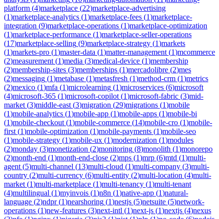
platform
(
4
)
marketplace
(
22
)
marketplace-advertising
(
1
)
marketplace-analytics
(
1
)
marketplace-fees
(
1
)
marketplace-
integration
(
9
)
marketplace-operations
(
1
)
marketplace-optimization
(
1
)
marketplace-performance
(
1
)
marketplace-seller-operations
(
17
)
marketplace-selling
(
9
)
marketplace-strategy
(
1
)
markets
(
1
)
markets-pro
(
1
)
master-data
(
1
)
matter-management
(
1
)
mcommerce
(
2
)
measurement
(
1
)
media
(
3
)
medical-device
(
1
)
membership
(
2
)
membership-sites
(
3
)
memberships
(
1
)
mercadolibre
(
2
)
mes
(
2
)
messaging
(
1
)
metabase
(
1
)
metasfresh
(
1
)
method-crm
(
1
)
metrics
(
2
)
mexico
(
1
)
mfa
(
1
)
microlearning
(
1
)
microservices
(
6
)
microsoft
(
4
)
microsoft-365
(
1
)
microsoft-copilot
(
1
)
microsoft-fabric
(
3
)
mid-
market
(
3
)
middle-east
(
3
)
migration
(
29
)
migrations
(
1
)
mobile
(
1
)
mobile-analytics
(
1
)
mobile-app
(
1
)
mobile-apps
(
1
)
mobile-bi
(
1
)
mobile-checkout
(
1
)
mobile-commerce
(
14
)
mobile-cro
(
1
)
mobile-
first
(
1
)
mobile-optimization
(
1
)
mobile-payments
(
1
)
mobile-seo
(
1
)
mobile-strategy
(
1
)
mobile-ux
(
1
)
modernization
(
1
)
modules
(
2
)
monday
(
3
)
monetization
(
2
)
monitoring
(
8
)
monolith
(
1
)
monorepo
(
2
)
month-end
(
1
)
month-end-close
(
2
)
mps
(
1
)
mrp
(
6
)
mtd
(
1
)
multi-
agent
(
5
)
multi-channel
(
13
)
multi-cloud
(
1
)
multi-company
(
3
)
multi-
country
(
2
)
multi-currency
(
6
)
multi-entity
(
2
)
multi-location
(
4
)
multi-
market
(
1
)
multi-marketplace
(
1
)
multi-tenancy
(
1
)
multi-tenant
(
4
)
multilingual
(
1
)
myinvois
(
1
)
n8n
(
1
)
native-app
(
1
)
natural-
language
(
2
)
ndpr
(
1
)
nearshoring
(
1
)
nestjs
(
5
)
netsuite
(
5
)
network-
operations
(
1
)
new-features
(
3
)
next-intl
(
1
)
next-js
(
1
)
nextjs
(
4
)
nexus