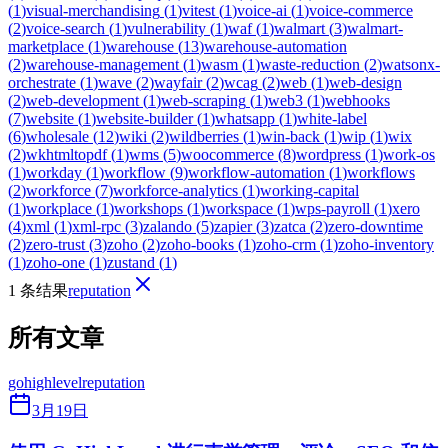
(
1
)
visual-merchandising
(
1
)
vitest
(
1
)
voice-ai
(
1
)
voice-commerce
(
2
)
voice-search
(
1
)
vulnerability
(
1
)
waf
(
1
)
walmart
(
3
)
walmart-
marketplace
(
1
)
warehouse
(
13
)
warehouse-automation
(
2
)
warehouse-management
(
1
)
wasm
(
1
)
waste-reduction
(
2
)
watsonx-
orchestrate
(
1
)
wave
(
2
)
wayfair
(
2
)
wcag
(
2
)
web
(
1
)
web-design
(
2
)
web-development
(
1
)
web-scraping
(
1
)
web3
(
1
)
webhooks
(
7
)
website
(
1
)
website-builder
(
1
)
whatsapp
(
1
)
white-label
(
6
)
wholesale
(
12
)
wiki
(
2
)
wildberries
(
1
)
win-back
(
1
)
wip
(
1
)
wix
(
2
)
wkhtmltopdf
(
1
)
wms
(
5
)
woocommerce
(
8
)
wordpress
(
1
)
work-os
(
1
)
workday
(
1
)
workflow
(
9
)
workflow-automation
(
1
)
workflows
(
2
)
workforce
(
7
)
workforce-analytics
(
1
)
working-capital
(
1
)
workplace
(
1
)
workshops
(
1
)
workspace
(
1
)
wps-payroll
(
1
)
xero
(
4
)
xml
(
1
)
xml-rpc
(
3
)
zalando
(
5
)
zapier
(
3
)
zatca
(
2
)
zero-downtime
(
2
)
zero-trust
(
3
)
zoho
(
2
)
zoho-books
(
1
)
zoho-crm
(
1
)
zoho-inventory
(
1
)
zoho-one
(
1
)
zustand
(
1
)
1 条结果
reputation
所有文章
gohighlevel
reputation
3月19日