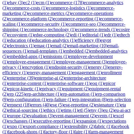
(
1
)
ebay
(
3
)
ec2
(
1
)
ecm
(
1
)
ecommerce
(
178
)
ecommerce-analytics
(
3
)
ecommerce-costs
(
1
)
ecommerce-logistics
(
1
)
ecommerce-
marketing
(
2
)
ecommerce-metrics
(
2
)
ecommerce-operations
(
2
)
ecommerce-platform
(
2
)
ecommerce-reporting
(
1
)
ecommerce-
scaling
(
1
)
ecommerce-security
(
1
)
ecommerce-seo
(
3
)
ecommerce-
shipping
(
1
)
ecommerce-technology
(
1
)
ecommerce-trends
(
1
)
ecosire
(
7
)
ecosystem
(
1
)
edge-computing
(
2
)
edi
(
1
)
editorial
(
1
)
edr
(
1
)
edtech
(
1
)
education
(
4
)
education-analytics
(
1
)
efficiency
(
8
)
egypt
(
2
)
electronics
(
1
)
emag
(
1
)
email
(
2
)
email-marketing
(
10
)
email-
sequences
(
1
)
email-templates
(
1
)
embedded
(
2
)
embedded-analytics
(
5
)
embedded-apps
(
1
)
emissions
(
1
)
employee-development
(
1
)
employee-engagement
(
1
)
employee-management
(
3
)
employee-
privacy
(
1
)
encryption
(
1
)
endpoint-security
(
1
)
energy
(
3
)
energy-
efficiency
(
1
)
energy-management
(
1
)
engagement
(
1
)
enrollment
(
2
)
enterprise
(
39
)
enterprise-ai
(
2
)
enterprise-architecture
(
1
)
enterprise-content
(
1
)
enterprise-software
(
1
)
eoq
(
1
)
epicor
(
2
)
epicor-kinetic
(
1
)
eprivacy
(
1
)
equipment
(
2
)
equipment-rental
(
2
)
erp
(
225
)
erp-architecture
(
1
)
erp-automation
(
1
)
erp-comparison
(
9
)
erp-configuration
(
1
)
erp-failure
(
1
)
erp-integration
(
8
)
erp-selection
(
2
)
erpnext
(
18
)
errors
(
40
)
esg
(
5
)
esg-reporting
(
2
)
esignature
(
1
)
eta
(
2
)
ethical-sourcing
(
1
)
ethics
(
1
)
etims
(
1
)
etl
(
5
)
etsy
(
3
)
eu
(
2
)
eu-ai-act
(
1
)
europe
(
2
)
evaluation
(
3
)
event-management
(
2
)
events
(
1
)
excel
(
3
)
exchanges
(
1
)
executive-reporting
(
1
)
expansion
(
1
)
expectations
(
1
)
expo
(
1
)
export-compliance
(
1
)
extensibility
(
2
)
fabric
(
1
)
facebook
(
1
)
facebook-shops
(
1
)
factory-floor
(
1
)
faire
(
1
)
farm-management