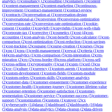
analytics
(
1
)
consultancy
(
2
)
consulting
(
3
)
containers
(
3
)
content
(
1
)
content-management
(
2
)
content-marketing
(
3
)
continuous-
improvement
(
1
)
contract-management
(
1
)
contract-review
(
1
)
contracts
(
3
)
conversation-ai
(
1
)
conversation-design
(
1
)
conversational-ai
(
3
)
conversion
(
8
)
conversion-optimization
(
7
)
conversion-rate
(
2
)
conversion-rate-optimization
(
1
)
cookie-
consent
(
1
)
copilot
(
1
)
copyleft
(
1
)
copyrights
(
1
)
core-web-vitals
(
5
)
corporate-tax
(
1
)
corrective
(
1
)
cosmetics
(
1
)
cost
(
4
)
cost-
accounting
(
1
)
cost-analysis
(
3
)
cost-benefit
(
2
)
cost-calculator
(
1
)
cost-
comparison
(
2
)
cost-optimization
(
5
)
cost-reduction
(
1
)
cost-savings
(
1
)
cost-tracking
(
2
)
coupang
(
1
)
course-creation
(
1
)
courses
(
3
)
cpa
(
1
)
cpq
(
1
)
cpra
(
1
)
credit-management
(
1
)
crewai
(
2
)
criteria
(
1
)
crm
(
44
)
crm-analytics
(
1
)
crm-comparison
(
5
)
crm-integration
(
2
)
crm-
migration
(
2
)
cro
(
2
)
cross-border
(
8
)
cross-platform
(
1
)
cross-sell
(
1
)
cross-selling
(
1
)
cryptography
(
1
)
csat
(
1
)
cspm
(
1
)
csrd
(
3
)
css
(
2
)
csv
(
1
)
culture
(
1
)
currency
(
1
)
custom-agents
(
1
)
custom-checkout
(
1
)
custom-development
(
1
)
custom-fields
(
1
)
custom-module
(
1
)
custom-orders
(
2
)
custom-skills
(
2
)
customer-analytics
(
2
)
customer-data
(
1
)
customer-engagement
(
3
)
customer-experience
(
5
)
customer-health
(
1
)
customer-journey
(
1
)
customer-lifetime-value
(
3
)
customer-retention
(
5
)
customer-satisfaction
(
1
)
customer-
segmentation
(
2
)
customer-service
(
7
)
customer-success
(
5
)
customer-
support
(
7
)
customization
(
5
)
customs
(
1
)
cutover
(
2
)
cx
(
1
)
cybersecurity
(
14
)
daraz
(
1
)
dashboard
(
2
)
dashboards
(
16
)
data
(
5
)
data-analysis
(
3
)
data-analytics
(
3
)
data-cleanup
(
2
)
data-driven