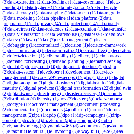
(
3
)
data-extraction
(
2
)
data-fetching
(
1
)
data-governance
(
1
)
data-
handling
(
1
)
data-hygiene
(
1
)
data-integration
(
2
)
data-lifecycle
(
1
)
data-literacy
(
1
)
data-mapping
(
1
)
data-mesh
(
1
)
data-migration
(
8
)
data-modeling
(
5
)
data-pipeline
(
1
)
data-platform
(
2
)
data-
preparation
(
1
)
data-privacy
(
4
)
data-protection
(
14
)
data-quality
(
4
)
data-refresh
(
2
)
data-residency
(
2
)
data-retention
(
1
)
data-transfer
(
4
)
data-visualization
(
5
)
data-warehouse
(
2
)
database
(
7
)
dataflows
(
1
)
datev
(
1
)
dawn
(
1
)
dax
(
7
)
deal-management
(
1
)
dealer
(
1
)
debugging
(
1
)
decentralized
(
1
)
decision
(
1
)
decision-framework
(
1
)
decision-making
(
1
)
decision-matrix
(
1
)
decision-tree
(
1
)
decorators
(
1
)
defect-detection
(
1
)
deliverability
(
1
)
delivery
(
1
)
delmiaworks
(
1
)
demand-forecasting
(
3
)
demand-planning
(
4
)
demand-sensing
(
1
)
dental
(
1
)
deployment
(
10
)
deployment-pipelines
(
1
)
design
(
2
)
design-system
(
1
)
developer
(
1
)
development
(
13
)
device-
management
(
1
)
devops
(
29
)
devsecops
(
1
)
dgfip
(
1
)
dian
(
1
)
digital
(
1
)
digital-adoption
(
1
)
digital-business
(
1
)
digital-health
(
1
)
digital-
maturity
(
1
)
digital-products
(
1
)
digital-transformation
(
22
)
digital-twin
(
2
)
digital-twins
(
1
)
directquery
(
1
)
disaster-recovery
(
1
)
discounts
(
2
)
distribution
(
4
)
diversity
(
1
)
dms
(
2
)
docker
(
3
)
docker-compose
(
1
)
doctype
(
1
)
document-management
(
3
)
document-processing
(
2
)
documentation
(
2
)
documents
(
4
)
dolibarr
(
1
)
domo
(
1
)
donor-
management
(
2
)
dpa
(
1
)
dpdp
(
1
)
dpo
(
1
)
drip-campaigns
(
1
)
drip-
content
(
1
)
drizzle
(
3
)
drizzle-orm
(
2
)
dropshipping
(
3
)
dubai
(
1
)
dynamic-pricing
(
3
)
dynamics-365
(
4
)
e-commerce
(
2
)
e-factura
(
1
)
e-faktur
(
1
)
e-fatura
(
1
)
e-invoicing
(
5
)
e-way-bill
(
1
)
e2e
(
2
)
eaa