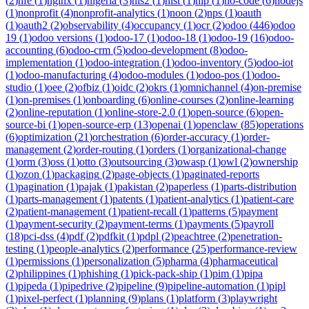
(
2
)
nfe
(
1
)
nginx
(
1
)
nigeria
(
3
)
nis2
(
1
)
nist
(
1
)
nlp
(
1
)
no-code
(
6
)
nodejs
(
1
)
nonprofit
(
4
)
nonprofit-analytics
(
1
)
noon
(
2
)
nps
(
1
)
oauth
(
1
)
oauth2
(
2
)
observability
(
4
)
occupancy
(
1
)
ocr
(
2
)
odoo
(
446
)
odoo
19
(
1
)
odoo versions
(
1
)
odoo-17
(
1
)
odoo-18
(
1
)
odoo-19
(
16
)
odoo-
accounting
(
6
)
odoo-crm
(
5
)
odoo-development
(
8
)
odoo-
implementation
(
1
)
odoo-integration
(
1
)
odoo-inventory
(
5
)
odoo-iot
(
1
)
odoo-manufacturing
(
4
)
odoo-modules
(
1
)
odoo-pos
(
1
)
odoo-
studio
(
1
)
oee
(
2
)
ofbiz
(
1
)
oidc
(
2
)
okrs
(
1
)
omnichannel
(
4
)
on-premise
(
1
)
on-premises
(
1
)
onboarding
(
6
)
online-courses
(
2
)
online-learning
(
2
)
online-reputation
(
1
)
online-store-2.0
(
1
)
open-source
(
6
)
open-
source-bi
(
1
)
open-source-erp
(
13
)
openai
(
1
)
openclaw
(
85
)
operations
(
6
)
optimization
(
21
)
orchestration
(
6
)
order-accuracy
(
1
)
order-
management
(
2
)
order-routing
(
1
)
orders
(
1
)
organizational-change
(
1
)
orm
(
3
)
oss
(
1
)
otto
(
3
)
outsourcing
(
3
)
owasp
(
1
)
owl
(
2
)
ownership
(
1
)
ozon
(
1
)
packaging
(
2
)
page-objects
(
1
)
paginated-reports
(
1
)
pagination
(
1
)
pajak
(
1
)
pakistan
(
2
)
paperless
(
1
)
parts-distribution
(
1
)
parts-management
(
1
)
patents
(
1
)
patient-analytics
(
1
)
patient-care
(
2
)
patient-management
(
1
)
patient-recall
(
1
)
patterns
(
5
)
payment
(
1
)
payment-security
(
2
)
payment-terms
(
1
)
payments
(
5
)
payroll
(
18
)
pci-dss
(
4
)
pdf
(
2
)
pdfkit
(
1
)
pdpl
(
2
)
peachtree
(
2
)
penetration-
testing
(
1
)
people-analytics
(
2
)
performance
(
25
)
performance-review
(
1
)
permissions
(
1
)
personalization
(
5
)
pharma
(
4
)
pharmaceutical
(
2
)
philippines
(
1
)
phishing
(
1
)
pick-pack-ship
(
1
)
pim
(
1
)
pipa
(
1
)
pipeda
(
1
)
pipedrive
(
2
)
pipeline
(
9
)
pipeline-automation
(
1
)
pipl
(
1
)
pixel-perfect
(
1
)
planning
(
9
)
plans
(
1
)
platform
(
3
)
playwright