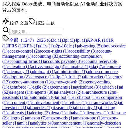
深入探索 Odoo 集成、电商自动化以及 AI 驱动商业解决方案
背后的技术。
1247
文章
1632
主题
全部（1247）
2026
(
6
)
3d
(
1
)
3pl
(
3
)
4pl
(
1
)
AP-AR
(
1
)
HR
(
1
)
IFRS
(
1
)
KPIs
(
1
)
a11y
(
1
)
a2p-10dlc
(
1
)
ab-testing
(
5
)
about-ecosire
(
1
)
access-control
(
2
)
access-rights
(
1
)
accessibility
(
3
)
account-
management
(
1
)
accounting
(
83
)
accounting-comparison
(
1
)
accounting-firms
(
1
)
accounts-payable
(
3
)
accounts-receivable
(
1
)
activation
(
1
)
activecampaign
(
2
)
acumatica
(
1
)
ada
(
2
)
adempiere
(
1
)
adequacy
(
1
)
admin-api
(
1
)
administration
(
1
)
adobe-commerce
(
2
)
adoption
(
2
)
aerospace
(
1
)
afip
(
1
)
africa
(
2
)
aftermarket
(
1
)
agency
(
13
)
agency-automation
(
1
)
agency-growth
(
2
)
agency-scaling
(
1
)
agentforce
(
1
)
agile
(
2
)
agreements
(
1
)
agriculture
(
3
)
agritech
(
1
)
ai
(
62
)
ai-agent
(
1
)
ai-agents
(
38
)
ai-analytics
(
2
)
ai-architecture
(
2
)
ai-
assistants
(
1
)
ai-automation
(
6
)
ai-bot
(
1
)
ai-chatbot
(
1
)
ai-comparison
(
1
)
ai-content
(
1
)
ai-development
(
1
)
ai-ethics
(
1
)
ai-frameworks
(
2
)
ai-
investment
(
1
)
ai-queries
(
1
)
ai-search
(
3
)
ai-security
(
1
)
ai-testing
(
1
)
ai-threats
(
1
)
alerting
(
2
)
alexa
(
1
)
alibaba
(
1
)
aliexpress
(
1
)
all-in-one
(
2
)
allegro
(
2
)
amazon
(
7
)
amazon-ads
(
1
)
amazon-ppc
(
1
)
amazon-
seller
(
1
)
aml
(
1
)
analytics
(
40
)
announcement
(
1
)
anomaly-detection