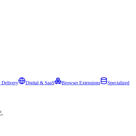
 Delivery
Digital & SaaS
Browser Extensions
Specialized
配。