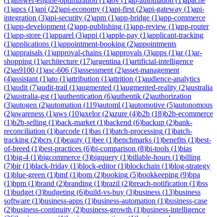
(
1
)
answer-engine-optimization
(
1
)
aov
(
1
)
ap-automation
(
1
)
apache
(
1
)
apcs
(
1
)
api
(
22
)
api-economy
(
1
)
api-first
(
2
)
api-gateway
(
1
)
api-
integration
(
3
)
api-security
(
2
)
apm
(
1
)
app-bridge
(
1
)
app-commerce
(
1
)
app-development
(
2
)
app-publishing
(
1
)
app-review
(
1
)
app-router
(
1
)
app-store
(
1
)
apparel
(
3
)
appi
(
1
)
apple-pay
(
1
)
applicant-tracking
(
1
)
applications
(
1
)
appointment-booking
(
2
)
appointments
(
1
)
appraisals
(
1
)
approval-chains
(
1
)
approvals
(
3
)
apps
(
1
)
ar
(
1
)
ar-
shopping
(
1
)
architecture
(
17
)
argentina
(
1
)
artificial-intelligence
(
2
)
as9100
(
1
)
asc-606
(
3
)
assessment
(
2
)
asset-management
(
4
)
assistant
(
1
)
ato
(
1
)
attribution
(
1
)
attrition
(
1
)
audience-analytics
(
1
)
audit
(
7
)
audit-trail
(
1
)
augmented
(
1
)
augmented-reality
(
2
)
australia
(
2
)
australia-gst
(
1
)
authentication
(
6
)
authentik
(
2
)
authorization
(
3
)
autogen
(
2
)
automation
(
119
)
automl
(
1
)
automotive
(
5
)
autonomous
(
2
)
awareness
(
1
)
aws
(
10
)
axelor
(
2
)
azure
(
4
)
b2b
(
18
)
b2b-ecommerce
(
1
)
b2b-selling
(
1
)
back-market
(
1
)
backend
(
6
)
backup
(
2
)
bank-
reconciliation
(
1
)
barcode
(
1
)
bas
(
1
)
batch-processing
(
1
)
batch-
tracking
(
2
)
bcrs
(
1
)
beauty
(
1
)
bee
(
1
)
benchmarks
(
1
)
benefits
(
1
)
best-
of-breed
(
1
)
best-practices
(
6
)
bi-comparison
(
8
)
bi-tools
(
1
)
bias
(
1
)
big-4
(
1
)
bigcommerce
(
3
)
bigquery
(
1
)
billable-hours
(
1
)
billing
(
7
)
bir
(
1
)
black-friday
(
1
)
block-editor
(
1
)
blockchain
(
1
)
blog-strategy
(
1
)
blue-green
(
1
)
bmf
(
1
)
bom
(
2
)
booking
(
5
)
bookkeeping
(
9
)
bpa
(
1
)
bpm
(
1
)
brand
(
2
)
branding
(
1
)
brazil
(
2
)
breach-notification
(
1
)
bss
(
1
)
budget
(
3
)
budgeting
(
6
)
build-vs-buy
(
3
)
business
(
13
)
business
software
(
1
)
business-apps
(
1
)
business-automation
(
1
)
business-case
(
2
)
business-continuity
(
2
)
business-growth
(
1
)
business-intelligence