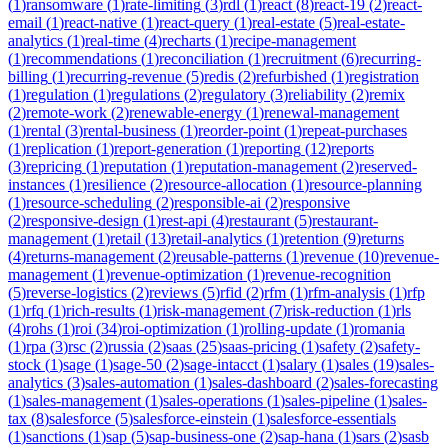
(
1
)
ransomware
(
1
)
rate-limiting
(
3
)
rdl
(
1
)
react
(
8
)
react-19
(
2
)
react-
email
(
1
)
react-native
(
1
)
react-query
(
1
)
real-estate
(
5
)
real-estate-
analytics
(
1
)
real-time
(
4
)
recharts
(
1
)
recipe-management
(
1
)
recommendations
(
1
)
reconciliation
(
1
)
recruitment
(
6
)
recurring-
billing
(
1
)
recurring-revenue
(
5
)
redis
(
2
)
refurbished
(
1
)
registration
(
1
)
regulation
(
1
)
regulations
(
2
)
regulatory
(
3
)
reliability
(
2
)
remix
(
2
)
remote-work
(
2
)
renewable-energy
(
1
)
renewal-management
(
1
)
rental
(
3
)
rental-business
(
1
)
reorder-point
(
1
)
repeat-purchases
(
1
)
replication
(
1
)
report-generation
(
1
)
reporting
(
12
)
reports
(
3
)
repricing
(
1
)
reputation
(
1
)
reputation-management
(
2
)
reserved-
instances
(
1
)
resilience
(
2
)
resource-allocation
(
1
)
resource-planning
(
1
)
resource-scheduling
(
2
)
responsible-ai
(
2
)
responsive
(
2
)
responsive-design
(
1
)
rest-api
(
4
)
restaurant
(
5
)
restaurant-
management
(
1
)
retail
(
13
)
retail-analytics
(
1
)
retention
(
9
)
returns
(
4
)
returns-management
(
2
)
reusable-patterns
(
1
)
revenue
(
10
)
revenue-
management
(
1
)
revenue-optimization
(
1
)
revenue-recognition
(
5
)
reverse-logistics
(
2
)
reviews
(
5
)
rfid
(
2
)
rfm
(
1
)
rfm-analysis
(
1
)
rfp
(
1
)
rfq
(
1
)
rich-results
(
1
)
risk-management
(
7
)
risk-reduction
(
1
)
rls
(
4
)
rohs
(
1
)
roi
(
34
)
roi-optimization
(
1
)
rolling-update
(
1
)
romania
(
1
)
rpa
(
3
)
rsc
(
2
)
russia
(
2
)
saas
(
25
)
saas-pricing
(
1
)
safety
(
2
)
safety-
stock
(
1
)
sage
(
1
)
sage-50
(
2
)
sage-intacct
(
1
)
salary
(
1
)
sales
(
19
)
sales-
analytics
(
3
)
sales-automation
(
1
)
sales-dashboard
(
2
)
sales-forecasting
(
1
)
sales-management
(
1
)
sales-operations
(
1
)
sales-pipeline
(
1
)
sales-
tax
(
8
)
salesforce
(
5
)
salesforce-einstein
(
1
)
salesforce-essentials
(
1
)
sanctions
(
1
)
sap
(
5
)
sap-business-one
(
2
)
sap-hana
(
1
)
sars
(
2
)
sasb