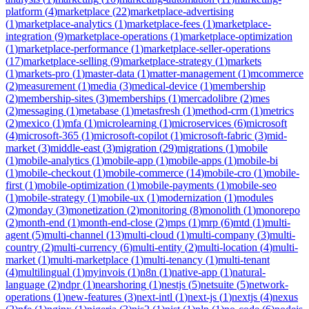
platform
(
4
)
marketplace
(
22
)
marketplace-advertising
(
1
)
marketplace-analytics
(
1
)
marketplace-fees
(
1
)
marketplace-
integration
(
9
)
marketplace-operations
(
1
)
marketplace-optimization
(
1
)
marketplace-performance
(
1
)
marketplace-seller-operations
(
17
)
marketplace-selling
(
9
)
marketplace-strategy
(
1
)
markets
(
1
)
markets-pro
(
1
)
master-data
(
1
)
matter-management
(
1
)
mcommerce
(
2
)
measurement
(
1
)
media
(
3
)
medical-device
(
1
)
membership
(
2
)
membership-sites
(
3
)
memberships
(
1
)
mercadolibre
(
2
)
mes
(
2
)
messaging
(
1
)
metabase
(
1
)
metasfresh
(
1
)
method-crm
(
1
)
metrics
(
2
)
mexico
(
1
)
mfa
(
1
)
microlearning
(
1
)
microservices
(
6
)
microsoft
(
4
)
microsoft-365
(
1
)
microsoft-copilot
(
1
)
microsoft-fabric
(
3
)
mid-
market
(
3
)
middle-east
(
3
)
migration
(
29
)
migrations
(
1
)
mobile
(
1
)
mobile-analytics
(
1
)
mobile-app
(
1
)
mobile-apps
(
1
)
mobile-bi
(
1
)
mobile-checkout
(
1
)
mobile-commerce
(
14
)
mobile-cro
(
1
)
mobile-
first
(
1
)
mobile-optimization
(
1
)
mobile-payments
(
1
)
mobile-seo
(
1
)
mobile-strategy
(
1
)
mobile-ux
(
1
)
modernization
(
1
)
modules
(
2
)
monday
(
3
)
monetization
(
2
)
monitoring
(
8
)
monolith
(
1
)
monorepo
(
2
)
month-end
(
1
)
month-end-close
(
2
)
mps
(
1
)
mrp
(
6
)
mtd
(
1
)
multi-
agent
(
5
)
multi-channel
(
13
)
multi-cloud
(
1
)
multi-company
(
3
)
multi-
country
(
2
)
multi-currency
(
6
)
multi-entity
(
2
)
multi-location
(
4
)
multi-
market
(
1
)
multi-marketplace
(
1
)
multi-tenancy
(
1
)
multi-tenant
(
4
)
multilingual
(
1
)
myinvois
(
1
)
n8n
(
1
)
native-app
(
1
)
natural-
language
(
2
)
ndpr
(
1
)
nearshoring
(
1
)
nestjs
(
5
)
netsuite
(
5
)
network-
operations
(
1
)
new-features
(
3
)
next-intl
(
1
)
next-js
(
1
)
nextjs
(
4
)
nexus