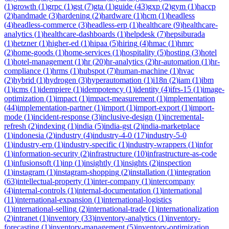
(
1
)
growth
(
1
)
grpc
(
1
)
gst
(
7
)
gta
(
1
)
guide
(
43
)
gxp
(
2
)
gym
(
1
)
haccp
(
2
)
handmade
(
3
)
hardening
(
2
)
hardware
(
1
)
hcm
(
1
)
headless
(
4
)
headless-commerce
(
3
)
headless-erp
(
1
)
healthcare
(
9
)
healthcare-
analytics
(
1
)
healthcare-dashboards
(
1
)
helpdesk
(
7
)
hepsiburada
(
1
)
hetzner
(
1
)
higher-ed
(
1
)
hipaa
(
5
)
hiring
(
4
)
hmac
(
1
)
hmrc
(
2
)
home-goods
(
1
)
home-services
(
1
)
hospitality
(
5
)
hosting
(
3
)
hotel
(
1
)
hotel-management
(
1
)
hr
(
20
)
hr-analytics
(
2
)
hr-automation
(
1
)
hr-
compliance
(
1
)
hrms
(
1
)
hubspot
(
7
)
human-machine
(
1
)
hvac
(
2
)
hybrid
(
1
)
hydrogen
(
3
)
hyperautomation
(
1
)
i18n
(
2
)
iam
(
1
)
ibm
(
1
)
icms
(
1
)
idempiere
(
1
)
idempotency
(
1
)
identity
(
4
)
ifrs-15
(
1
)
image-
optimization
(
1
)
impact
(
1
)
impact-measurement
(
1
)
implementation
(
44
)
implementation-partner
(
1
)
import
(
1
)
import-export
(
1
)
import-
mode
(
1
)
incident-response
(
3
)
inclusive-design
(
1
)
incremental-
refresh
(
2
)
indexing
(
1
)
india
(
5
)
india-gst
(
2
)
india-marketplace
(
1
)
indonesia
(
2
)
industry
(
4
)
industry-4-0
(
17
)
industry-5-0
(
1
)
industry-erp
(
1
)
industry-specific
(
1
)
industry-wrappers
(
1
)
infor
(
1
)
information-security
(
2
)
infrastructure
(
10
)
infrastructure-as-code
(
1
)
infusionsoft
(
1
)
inp
(
1
)
insightly
(
1
)
insights
(
2
)
inspection
(
1
)
instagram
(
1
)
instagram-shopping
(
2
)
installation
(
1
)
integration
(
63
)
intellectual-property
(
1
)
inter-company
(
1
)
intercompany
(
4
)
internal-controls
(
1
)
internal-documentation
(
1
)
international
(
11
)
international-expansion
(
1
)
international-logistics
(
1
)
international-selling
(
2
)
international-trade
(
1
)
internationalization
(
2
)
intranet
(
1
)
inventory
(
33
)
inventory-analytics
(
1
)
inventory-
forecasting
(
1
)
inventory-management
(
5
)
inventory-optimization