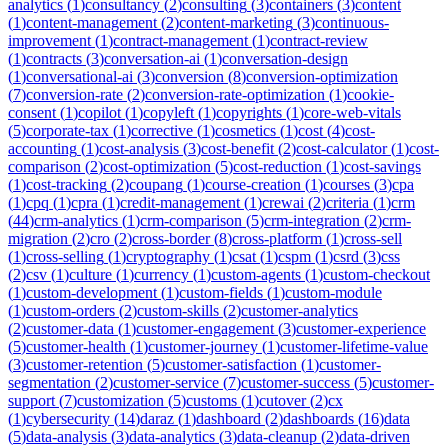
analytics
(
1
)
consultancy
(
2
)
consulting
(
3
)
containers
(
3
)
content
(
1
)
content-management
(
2
)
content-marketing
(
3
)
continuous-
improvement
(
1
)
contract-management
(
1
)
contract-review
(
1
)
contracts
(
3
)
conversation-ai
(
1
)
conversation-design
(
1
)
conversational-ai
(
3
)
conversion
(
8
)
conversion-optimization
(
7
)
conversion-rate
(
2
)
conversion-rate-optimization
(
1
)
cookie-
consent
(
1
)
copilot
(
1
)
copyleft
(
1
)
copyrights
(
1
)
core-web-vitals
(
5
)
corporate-tax
(
1
)
corrective
(
1
)
cosmetics
(
1
)
cost
(
4
)
cost-
accounting
(
1
)
cost-analysis
(
3
)
cost-benefit
(
2
)
cost-calculator
(
1
)
cost-
comparison
(
2
)
cost-optimization
(
5
)
cost-reduction
(
1
)
cost-savings
(
1
)
cost-tracking
(
2
)
coupang
(
1
)
course-creation
(
1
)
courses
(
3
)
cpa
(
1
)
cpq
(
1
)
cpra
(
1
)
credit-management
(
1
)
crewai
(
2
)
criteria
(
1
)
crm
(
44
)
crm-analytics
(
1
)
crm-comparison
(
5
)
crm-integration
(
2
)
crm-
migration
(
2
)
cro
(
2
)
cross-border
(
8
)
cross-platform
(
1
)
cross-sell
(
1
)
cross-selling
(
1
)
cryptography
(
1
)
csat
(
1
)
cspm
(
1
)
csrd
(
3
)
css
(
2
)
csv
(
1
)
culture
(
1
)
currency
(
1
)
custom-agents
(
1
)
custom-checkout
(
1
)
custom-development
(
1
)
custom-fields
(
1
)
custom-module
(
1
)
custom-orders
(
2
)
custom-skills
(
2
)
customer-analytics
(
2
)
customer-data
(
1
)
customer-engagement
(
3
)
customer-experience
(
5
)
customer-health
(
1
)
customer-journey
(
1
)
customer-lifetime-value
(
3
)
customer-retention
(
5
)
customer-satisfaction
(
1
)
customer-
segmentation
(
2
)
customer-service
(
7
)
customer-success
(
5
)
customer-
support
(
7
)
customization
(
5
)
customs
(
1
)
cutover
(
2
)
cx
(
1
)
cybersecurity
(
14
)
daraz
(
1
)
dashboard
(
2
)
dashboards
(
16
)
data
(
5
)
data-analysis
(
3
)
data-analytics
(
3
)
data-cleanup
(
2
)
data-driven