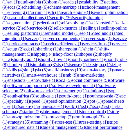
(
1
)
sat
(
1
)
saudi-arabia
(
3
)
sbom
(
1
)
scada
(
1
)
scalability
(
3
)
scaling
(
9
)
sccs
(
2
)
scheduling
(
6
)
schema-markup
(
1
)
school-management
(
1
)
screening
(
1
)
scrum
(
1
)
sdi
(
1
)
search-engine
(
1
)
search-optimization
(
2
)
seasonal-collections
(
1
)
security
(
36
)
security-training
(
1
)
segmentation
(
2
)
selection
(
1
)
self-evolving
(
1
)
self-hosted
(
1
)
self-
service
(
2
)
self-service-bi
(
2
)
seller-metrics
(
1
)
selling
(
1
)
selling-online
(
1
)
selling-platforms
(
1
)
semantic-model
(
1
)
seo
(
16
)
seo-audit
(
1
)
seo-
migration
(
1
)
server
(
1
)
server-components
(
1
)
server-sizing
(
2
)
service
(
1
)
service-contracts
(
1
)
service-efficiency
(
1
)
service-firms
(
1
)
services
(
1
)
setup
(
2
)
sgk
(
1
)
sharding
(
1
)
sharepoint
(
1
)
shein
(
1
)
shift-
management
(
3
)
shipping
(
4
)
shop-floor
(
2
)
shopee
(
2
)
shopify
(
112
)
shopify-api
(
1
)
shopify-flow
(
1
)
shopify-partners
(
1
)
shopify-plus
(
8
)
shopifyql
(
1
)
simulation
(
3
)
sis
(
1
)
sisense
(
1
)
six-sigma
(
1
)
sizing
(
1
)
skills
(
4
)
sku
(
1
)
sla
(
5
)
small-business
(
10
)
smart-factory
(
1
)
smart-
narratives
(
1
)
smart-warehouse
(
1
)
smb
(
9
)
sms-marketing
(
5
)
snapshots
(
1
)
snowflake
(
1
)
soc2
(
5
)
social-commerce
(
5
)
software
(
4
)
software-comparison
(
1
)
software-development
(
1
)
software-
selection
(
2
)
software-stack
(
1
)
solar-energy
(
1
)
solutions
(
1
)
sop
(
2
)
south-africa
(
3
)
south-asia
(
1
)
south-korea
(
1
)
southeast-asia
(
2
)
spc
(
1
)
specialty
(
1
)
speed
(
1
)
speed-optimization
(
2
)
spot
(
1
)
spreadsheets
(
1
)
sql
(
2
)
square
(
1
)
squarespace
(
1
)
ssdlc
(
1
)
ssl
(
2
)
sso
(
2
)
sst
(
1
)
star-
schema
(
2
)
startup
(
2
)
state-management
(
1
)
stock-control
(
1
)
store
(
1
)
store-optimization
(
1
)
store-setup
(
2
)
storefront-api
(
3
)
stp
(
1
)
strategy
(
35
)
streaming
(
4
)
stress-test
(
1
)
stress-testing
(
1
)
stripe
(
2
)
structured-data
(
1
)
student-management
(
2
)
student-performance