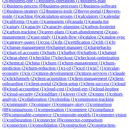
(
26
)
business-one
(
1
)
business-operations
(
1
)
business-plan
(
1
)
business-process
(
8
)
business-processes
(
1
)
business-software
(
1
)
business-strategy
(
12
)
business-tools
(
2
)
buyer-portal
(
1
)
buyers-
guide
(
1
)
caching
(
6
)
calculation-groups
(
1
)
calculators
(
1
)
calendar
(
3
)
california
(
1
)
cam
(
1
)
campaigns
(
4
)
canada
(
1
)
canada-hst
(
1
)
canary
(
1
)
capacity
(
2
)
capacity-planning
(
2
)
carbon-footprint
(
2
)
carbon-tracking
(
3
)
career-plans
(
1
)
cart-abandonment
(
2
)
case-
management
(
2
)
case-study
(
11
)
cash-flow
(
4
)
catalog
(
2
)
catalog-sync
(
1
)
category-pages
(
1
)
ccpa
(
2
)
cdn
(
2
)
certification
(
2
)
cfdi
(
1
)
cfo
(
2
)
change-management
(
6
)
channel-manager
(
1
)
chargebacks
(
1
)
chart-of-accounts
(
3
)
charts
(
1
)
chatbot
(
6
)
chatbots
(
1
)
chatgpt
(
2
)
cheat-sheet
(
1
)
checklist
(
7
)
checkout
(
2
)
checkout-optimization
(
2
)
chemical
(
2
)
china
(
1
)
churn
(
1
)
churn-management
(
1
)
churn-
prediction
(
2
)
churn-reduction
(
1
)
ci-cd
(
7
)
cicd
(
1
)
cin7
(
1
)
circular-
economy
(
1
)
cis
(
1
)
citizen-development
(
3
)
citizen-services
(
1
)
claude
(
2
)
clickfunnels
(
2
)
client-acquisition
(
1
)
client-management
(
2
)
client-
onboarding
(
1
)
client-portal
(
2
)
client-setup
(
1
)
client-success
(
1
)
cloud
(
8
)
cloud-accounting
(
1
)
cloud-cost
(
1
)
cloud-erp
(
3
)
cloud-hosting
(
2
)
cloud-security
(
2
)
cloudflare
(
1
)
clover
(
1
)
clv
(
2
)
cmms
(
1
)
cohort-
analysis
(
2
)
collaboration
(
3
)
colombia
(
1
)
commission-tracking
(
1
)
community
(
3
)
company
(
1
)
company-story
(
1
)
comparison
(
88
)
comparisons
(
1
)
compensation
(
1
)
compiere
(
2
)
compliance
(
99
)
composable-commerce
(
2
)
composite-models
(
1
)
computer-vision
(
1
)
configuration
(
1
)
connector
(
8
)
connector-comparison
(
1
)
connectors
(
1
)
consolidation
(
3
)
construction
(
2
)
construction-