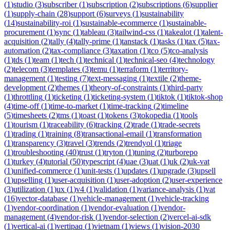
(
1
)
studio
(
3
)
subscriber
(
1
)
subscription
(
2
)
subscriptions
(
6
)
supplier
(
1
)
supply-chain
(
28
)
support
(
6
)
surveys
(
1
)
sustainability
(
14
)
sustainability-roi
(
1
)
sustainable-ecommerce
(
1
)
sustainable-
procurement
(
1
)
sync
(
1
)
tableau
(
3
)
tailwind-css
(
1
)
takealot
(
1
)
talent-
acquisition
(
2
)
tally
(
4
)
tally-prime
(
1
)
tanstack
(
1
)
tasks
(
1
)
tax
(
5
)
tax-
automation
(
2
)
tax-compliance
(
3
)
taxation
(
1
)
tco
(
5
)
tco-analysis
(
1
)
tds
(
1
)
team
(
1
)
tech
(
1
)
technical
(
1
)
technical-seo
(
4
)
technology
(
2
)
telecom
(
3
)
templates
(
3
)
temu
(
1
)
terraform
(
1
)
territory-
management
(
1
)
testing
(
7
)
text-messaging
(
1
)
textile
(
2
)
theme-
development
(
2
)
themes
(
1
)
theory-of-constraints
(
1
)
third-party
(
1
)
throttling
(
1
)
ticketing
(
1
)
ticketing-system
(
1
)
tiktok
(
1
)
tiktok-shop
(
4
)
time-off
(
1
)
time-to-market
(
1
)
time-tracking
(
2
)
timeline
(
5
)
timesheets
(
2
)
tms
(
1
)
toast
(
1
)
tokens
(
3
)
tokopedia
(
1
)
tools
(
1
)
tourism
(
1
)
traceability
(
6
)
tracking
(
2
)
trade
(
1
)
trade-secrets
(
1
)
trading
(
1
)
training
(
8
)
transactional-email
(
1
)
transformation
(
1
)
transparency
(
3
)
travel
(
3
)
trends
(
2
)
trendyol
(
1
)
triage
(
1
)
troubleshooting
(
40
)
trust
(
1
)
tryton
(
1
)
tuning
(
2
)
turborepo
(
1
)
turkey
(
4
)
tutorial
(
50
)
typescript
(
4
)
uae
(
3
)
uat
(
1
)
uk
(
2
)
uk-vat
(
1
)
unified-commerce
(
1
)
unit-tests
(
1
)
updates
(
1
)
upgrade
(
3
)
upsell
(
1
)
upselling
(
1
)
user-acquisition
(
1
)
user-adoption
(
2
)
user-experience
(
3
)
utilization
(
1
)
ux
(
1
)
v4
(
1
)
validation
(
1
)
variance-analysis
(
1
)
vat
(
16
)
vector-database
(
1
)
vehicle-management
(
1
)
vehicle-tracking
(
1
)
vendor-coordination
(
1
)
vendor-evaluation
(
1
)
vendor-
management
(
4
)
vendor-risk
(
1
)
vendor-selection
(
2
)
vercel-ai-sdk
(
1
)
vertical-ai
(
1
)
vertipaq
(
1
)
vietnam
(
1
)
views
(
1
)
vision-2030