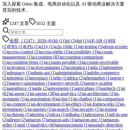
深入探索 Odoo 集成、电商自动化以及 AI 驱动商业解决方案
背后的技术。
1247
文章
1632
主题
全部（1247）
2026
(
6
)
3d
(
1
)
3pl
(
3
)
4pl
(
1
)
AP-AR
(
1
)
HR
(
1
)
IFRS
(
1
)
KPIs
(
1
)
a11y
(
1
)
a2p-10dlc
(
1
)
ab-testing
(
5
)
about-ecosire
(
1
)
access-control
(
2
)
access-rights
(
1
)
accessibility
(
3
)
account-
management
(
1
)
accounting
(
83
)
accounting-comparison
(
1
)
accounting-firms
(
1
)
accounts-payable
(
3
)
accounts-receivable
(
1
)
activation
(
1
)
activecampaign
(
2
)
acumatica
(
1
)
ada
(
2
)
adempiere
(
1
)
adequacy
(
1
)
admin-api
(
1
)
administration
(
1
)
adobe-commerce
(
2
)
adoption
(
2
)
aerospace
(
1
)
afip
(
1
)
africa
(
2
)
aftermarket
(
1
)
agency
(
13
)
agency-automation
(
1
)
agency-growth
(
2
)
agency-scaling
(
1
)
agentforce
(
1
)
agile
(
2
)
agreements
(
1
)
agriculture
(
3
)
agritech
(
1
)
ai
(
62
)
ai-agent
(
1
)
ai-agents
(
38
)
ai-analytics
(
2
)
ai-architecture
(
2
)
ai-
assistants
(
1
)
ai-automation
(
6
)
ai-bot
(
1
)
ai-chatbot
(
1
)
ai-comparison
(
1
)
ai-content
(
1
)
ai-development
(
1
)
ai-ethics
(
1
)
ai-frameworks
(
2
)
ai-
investment
(
1
)
ai-queries
(
1
)
ai-search
(
3
)
ai-security
(
1
)
ai-testing
(
1
)
ai-threats
(
1
)
alerting
(
2
)
alexa
(
1
)
alibaba
(
1
)
aliexpress
(
1
)
all-in-one
(
2
)
allegro
(
2
)
amazon
(
7
)
amazon-ads
(
1
)
amazon-ppc
(
1
)
amazon-
seller
(
1
)
aml
(
1
)
analytics
(
40
)
announcement
(
1
)
anomaly-detection