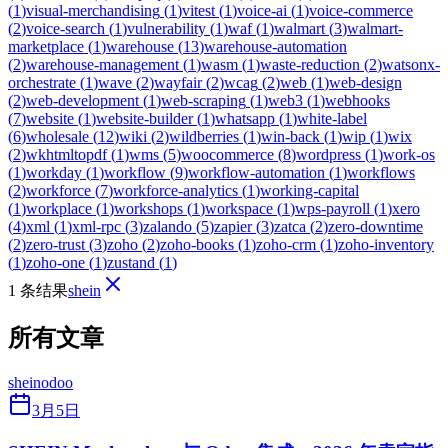
(
1
)
visual-merchandising
(
1
)
vitest
(
1
)
voice-ai
(
1
)
voice-commerce
(
2
)
voice-search
(
1
)
vulnerability
(
1
)
waf
(
1
)
walmart
(
3
)
walmart-
marketplace
(
1
)
warehouse
(
13
)
warehouse-automation
(
2
)
warehouse-management
(
1
)
wasm
(
1
)
waste-reduction
(
2
)
watsonx-
orchestrate
(
1
)
wave
(
2
)
wayfair
(
2
)
wcag
(
2
)
web
(
1
)
web-design
(
2
)
web-development
(
1
)
web-scraping
(
1
)
web3
(
1
)
webhooks
(
7
)
website
(
1
)
website-builder
(
1
)
whatsapp
(
1
)
white-label
(
6
)
wholesale
(
12
)
wiki
(
2
)
wildberries
(
1
)
win-back
(
1
)
wip
(
1
)
wix
(
2
)
wkhtmltopdf
(
1
)
wms
(
5
)
woocommerce
(
8
)
wordpress
(
1
)
work-os
(
1
)
workday
(
1
)
workflow
(
9
)
workflow-automation
(
1
)
workflows
(
2
)
workforce
(
7
)
workforce-analytics
(
1
)
working-capital
(
1
)
workplace
(
1
)
workshops
(
1
)
workspace
(
1
)
wps-payroll
(
1
)
xero
(
4
)
xml
(
1
)
xml-rpc
(
3
)
zalando
(
5
)
zapier
(
3
)
zatca
(
2
)
zero-downtime
(
2
)
zero-trust
(
3
)
zoho
(
2
)
zoho-books
(
1
)
zoho-crm
(
1
)
zoho-inventory
(
1
)
zoho-one
(
1
)
zustand
(
1
)
1 条结果
shein
所有文章
shein
odoo
3月5日