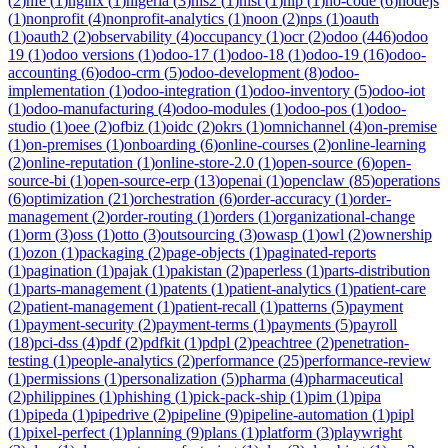
(
2
)
nfe
(
1
)
nginx
(
1
)
nigeria
(
3
)
nis2
(
1
)
nist
(
1
)
nlp
(
1
)
no-code
(
6
)
nodejs
(
1
)
nonprofit
(
4
)
nonprofit-analytics
(
1
)
noon
(
2
)
nps
(
1
)
oauth
(
1
)
oauth2
(
2
)
observability
(
4
)
occupancy
(
1
)
ocr
(
2
)
odoo
(
446
)
odoo
19
(
1
)
odoo versions
(
1
)
odoo-17
(
1
)
odoo-18
(
1
)
odoo-19
(
16
)
odoo-
accounting
(
6
)
odoo-crm
(
5
)
odoo-development
(
8
)
odoo-
implementation
(
1
)
odoo-integration
(
1
)
odoo-inventory
(
5
)
odoo-iot
(
1
)
odoo-manufacturing
(
4
)
odoo-modules
(
1
)
odoo-pos
(
1
)
odoo-
studio
(
1
)
oee
(
2
)
ofbiz
(
1
)
oidc
(
2
)
okrs
(
1
)
omnichannel
(
4
)
on-premise
(
1
)
on-premises
(
1
)
onboarding
(
6
)
online-courses
(
2
)
online-learning
(
2
)
online-reputation
(
1
)
online-store-2.0
(
1
)
open-source
(
6
)
open-
source-bi
(
1
)
open-source-erp
(
13
)
openai
(
1
)
openclaw
(
85
)
operations
(
6
)
optimization
(
21
)
orchestration
(
6
)
order-accuracy
(
1
)
order-
management
(
2
)
order-routing
(
1
)
orders
(
1
)
organizational-change
(
1
)
orm
(
3
)
oss
(
1
)
otto
(
3
)
outsourcing
(
3
)
owasp
(
1
)
owl
(
2
)
ownership
(
1
)
ozon
(
1
)
packaging
(
2
)
page-objects
(
1
)
paginated-reports
(
1
)
pagination
(
1
)
pajak
(
1
)
pakistan
(
2
)
paperless
(
1
)
parts-distribution
(
1
)
parts-management
(
1
)
patents
(
1
)
patient-analytics
(
1
)
patient-care
(
2
)
patient-management
(
1
)
patient-recall
(
1
)
patterns
(
5
)
payment
(
1
)
payment-security
(
2
)
payment-terms
(
1
)
payments
(
5
)
payroll
(
18
)
pci-dss
(
4
)
pdf
(
2
)
pdfkit
(
1
)
pdpl
(
2
)
peachtree
(
2
)
penetration-
testing
(
1
)
people-analytics
(
2
)
performance
(
25
)
performance-review
(
1
)
permissions
(
1
)
personalization
(
5
)
pharma
(
4
)
pharmaceutical
(
2
)
philippines
(
1
)
phishing
(
1
)
pick-pack-ship
(
1
)
pim
(
1
)
pipa
(
1
)
pipeda
(
1
)
pipedrive
(
2
)
pipeline
(
9
)
pipeline-automation
(
1
)
pipl
(
1
)
pixel-perfect
(
1
)
planning
(
9
)
plans
(
1
)
platform
(
3
)
playwright