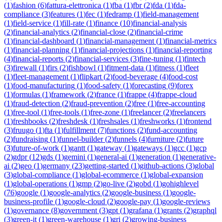
(
1
)
fashion
(
6
)
fattura-elettronica
(
1
)
fba
(
1
)
fbr
(
2
)
fda
(
1
)
fda-
compliance
(
3
)
features
(
1
)
fec
(
1
)
fedramp
(
1
)
field-management
(
1
)
field-service
(
1
)
fill-rate
(
1
)
finance
(
10
)
financial-analysis
(
2
)
financial-analytics
(
2
)
financial-close
(
2
)
financial-crime
(
1
)
financial-dashboard
(
1
)
financial-management
(
1
)
financial-metrics
(
1
)
financial-planning
(
1
)
financial-projections
(
1
)
financial-reporting
(
4
)
financial-reports
(
2
)
financial-services
(
3
)
fine-tuning
(
1
)
fintech
(
3
)
firewall
(
1
)
firs
(
2
)
fishbowl
(
1
)
fitment-data
(
1
)
fitness
(
1
)
fleet
(
1
)
fleet-management
(
1
)
flipkart
(
2
)
food-beverage
(
4
)
food-cost
(
1
)
food-manufacturing
(
1
)
food-safety
(
1
)
forecasting
(
9
)
forex
(
1
)
formulas
(
1
)
framework
(
2
)
france
(
1
)
frappe
(
4
)
frappe-cloud
(
1
)
fraud-detection
(
2
)
fraud-prevention
(
2
)
free
(
1
)
free-accounting
(
1
)
free-tool
(
1
)
free-tools
(
1
)
free-zone
(
1
)
freelancer
(
2
)
freelancers
(
1
)
freshbooks
(
2
)
freshdesk
(
1
)
freshsales
(
1
)
freshworks
(
1
)
frontend
(
3
)
fruugo
(
1
)
fta
(
1
)
fulfillment
(
7
)
functions
(
2
)
fund-accounting
(
2
)
fundraising
(
1
)
funnel-builder
(
2
)
funnels
(
4
)
furniture
(
2
)
future
(
3
)
future-of-work
(
1
)
gantt
(
1
)
gateway
(
1
)
gateways
(
1
)
gcc
(
1
)
gcp
(
2
)
gdpr
(
12
)
gds
(
1
)
gemini
(
1
)
general-ai
(
1
)
generation
(
1
)
generative-
ai
(
2
)
geo
(
1
)
germany
(
23
)
getting-started
(
1
)
github-actions
(
3
)
global
(
3
)
global-compliance
(
1
)
global-ecommerce
(
1
)
global-expansion
(
1
)
global-operations
(
1
)
gmp
(
2
)
go-live
(
2
)
gobd
(
1
)
gohighlevel
(
76
)
google
(
1
)
google-analytics
(
2
)
google-business
(
1
)
google-
business-profile
(
1
)
google-cloud
(
2
)
google-pay
(
1
)
google-reviews
(
1
)
governance
(
8
)
government
(
3
)
gpt
(
1
)
grafana
(
1
)
grants
(
2
)
graphql
(
3
)
green-it
(
1
)
green-warehouse
(
1
)
gri
(
2
)
growing-business