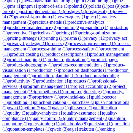
(
2
)
plex
(
1
)
plex-smart-manufacturing
(
1
)
plm
(
2
)
plumbing
(
1
)
pm2
(
1
)
pms
(
1
)
pnpm
(
1
)
point-of-sale
(
3
)
poland
(
3
)
polaris
(
1
)
pos
(
9
)
post-
brexit
(
1
)
post-implementation
(
2
)
postgres
(
2
)
postgresql
(
10
)
power-
bi
(
79
)
power-bi-premium
(
1
)
power-query
(
1
)
ppc
(
1
)
practice-
management
(
2
)
precious-metals
(
1
)
predictive-analytics
(
4
)
predictive-maintenance
(
2
)
premium
(
2
)
preparation
(
1
)
prestashop
(
1
)
preventive
(
1
)
pricelists
(
1
)
pricing
(
19
)
pricing-optimization
(
1
)
pricing-strategy
(
3
)
printing
(
1
)
prisma
(
1
)
privacy
(
12
)
privacy-act
(
1
)
privacy-by-design
(
1
)
process
(
2
)
process-improvement
(
1
)
process-
management
(
1
)
process-mining
(
1
)
process-safety
(
1
)
procurement
(
11
)
product-costing
(
1
)
product-descriptions
(
1
)
product-management
(
2
)
product-mapping
(
1
)
product-optimization
(
1
)
product-pages
(
1
)
product-photography
(
1
)
product-recommendations
(
1
)
product-
visualization
(
1
)
production
(
7
)
production-dashboards
(
1
)
production-
management
(
1
)
production-planning
(
2
)
production-scheduling
(
1
)
productivity
(
9
)
productization
(
1
)
products
(
1
)
professional-
services
(
4
)
program-management
(
1
)
project-accounting
(
2
)
project-
management
(
19
)
prometheus
(
1
)
prompt-engineering
(
1
)
property-
management
(
5
)
proprietary
(
1
)
provincial-tax
(
1
)
public-sector
(
1
)
publishing
(
1
)
punchout-catalog
(
1
)
purchase
(
3
)
push-notifications
(
1
)
pwa
(
1
)
python
(
5
)
qa
(
1
)
qatar
(
1
)
qlik-sense
(
1
)
qualification
(
1
)
quality
(
3
)
quality-analytics
(
1
)
quality-assurance
(
1
)
quality-
compliance
(
1
)
quality-control
(
2
)
quality-management
(
2
)
quantum-
computing
(
1
)
query-tuning
(
1
)
quickbooks
(
8
)
quickstart
(
1
)
quotation
(
1
)
quotation-templates
(
1
)
qweb
(
3
)
rag
(
1
)
rakuten
(
1
)
ranking