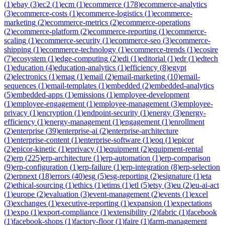
(
1
)
ebay
(
3
)
ec2
(
1
)
ecm
(
1
)
ecommerce
(
178
)
ecommerce-analytics
(
3
)
ecommerce-costs
(
1
)
ecommerce-logistics
(
1
)
ecommerce-
marketing
(
2
)
ecommerce-metrics
(
2
)
ecommerce-operations
(
2
)
ecommerce-platform
(
2
)
ecommerce-reporting
(
1
)
ecommerce-
scaling
(
1
)
ecommerce-security
(
1
)
ecommerce-seo
(
3
)
ecommerce-
shipping
(
1
)
ecommerce-technology
(
1
)
ecommerce-trends
(
1
)
ecosire
(
7
)
ecosystem
(
1
)
edge-computing
(
2
)
edi
(
1
)
editorial
(
1
)
edr
(
1
)
edtech
(
1
)
education
(
4
)
education-analytics
(
1
)
efficiency
(
8
)
egypt
(
2
)
electronics
(
1
)
emag
(
1
)
email
(
2
)
email-marketing
(
10
)
email-
sequences
(
1
)
email-templates
(
1
)
embedded
(
2
)
embedded-analytics
(
5
)
embedded-apps
(
1
)
emissions
(
1
)
employee-development
(
1
)
employee-engagement
(
1
)
employee-management
(
3
)
employee-
privacy
(
1
)
encryption
(
1
)
endpoint-security
(
1
)
energy
(
3
)
energy-
efficiency
(
1
)
energy-management
(
1
)
engagement
(
1
)
enrollment
(
2
)
enterprise
(
39
)
enterprise-ai
(
2
)
enterprise-architecture
(
1
)
enterprise-content
(
1
)
enterprise-software
(
1
)
eoq
(
1
)
epicor
(
2
)
epicor-kinetic
(
1
)
eprivacy
(
1
)
equipment
(
2
)
equipment-rental
(
2
)
erp
(
225
)
erp-architecture
(
1
)
erp-automation
(
1
)
erp-comparison
(
9
)
erp-configuration
(
1
)
erp-failure
(
1
)
erp-integration
(
8
)
erp-selection
(
2
)
erpnext
(
18
)
errors
(
40
)
esg
(
5
)
esg-reporting
(
2
)
esignature
(
1
)
eta
(
2
)
ethical-sourcing
(
1
)
ethics
(
1
)
etims
(
1
)
etl
(
5
)
etsy
(
3
)
eu
(
2
)
eu-ai-act
(
1
)
europe
(
2
)
evaluation
(
3
)
event-management
(
2
)
events
(
1
)
excel
(
3
)
exchanges
(
1
)
executive-reporting
(
1
)
expansion
(
1
)
expectations
(
1
)
expo
(
1
)
export-compliance
(
1
)
extensibility
(
2
)
fabric
(
1
)
facebook
(
1
)
facebook-shops
(
1
)
factory-floor
(
1
)
faire
(
1
)
farm-management