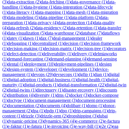
(
3
)
data-extraction
(
2
)
data-fetching
(
1
)
data-governance
(
1
)
data-
handling
(
1
)
data-hygiene
(
1
)
data-integration
(
2
)
data-lifecycle
(
1
)
data-literacy
(
1
)
data-mapping
(
1
)
data-mesh
(
1
)
data-migration
(
8
)
data-modeling
(
5
)
data-pipeline
(
1
)
data-platform
(
2
)
data-
preparation
(
1
)
data-privacy
(
4
)
data-protection
(
14
)
data-quality
(
4
)
data-refresh
(
2
)
data-residency
(
2
)
data-retention
(
1
)
data-transfer
(
4
)
data-visualization
(
5
)
data-warehouse
(
2
)
database
(
7
)
dataflows
(
1
)
datev
(
1
)
dawn
(
1
)
dax
(
7
)
deal-management
(
1
)
dealer
(
1
)
debugging
(
1
)
decentralized
(
1
)
decision
(
1
)
decision-framework
(
1
)
decision-making
(
1
)
decision-matrix
(
1
)
decision-tree
(
1
)
decorators
(
1
)
defect-detection
(
1
)
deliverability
(
1
)
delivery
(
1
)
delmiaworks
(
1
)
demand-forecasting
(
3
)
demand-planning
(
4
)
demand-sensing
(
1
)
dental
(
1
)
deployment
(
10
)
deployment-pipelines
(
1
)
design
(
2
)
design-system
(
1
)
developer
(
1
)
development
(
13
)
device-
management
(
1
)
devops
(
29
)
devsecops
(
1
)
dgfip
(
1
)
dian
(
1
)
digital
(
1
)
digital-adoption
(
1
)
digital-business
(
1
)
digital-health
(
1
)
digital-
maturity
(
1
)
digital-products
(
1
)
digital-transformation
(
22
)
digital-twin
(
2
)
digital-twins
(
1
)
directquery
(
1
)
disaster-recovery
(
1
)
discounts
(
2
)
distribution
(
4
)
diversity
(
1
)
dms
(
2
)
docker
(
3
)
docker-compose
(
1
)
doctype
(
1
)
document-management
(
3
)
document-processing
(
2
)
documentation
(
2
)
documents
(
4
)
dolibarr
(
1
)
domo
(
1
)
donor-
management
(
2
)
dpa
(
1
)
dpdp
(
1
)
dpo
(
1
)
drip-campaigns
(
1
)
drip-
content
(
1
)
drizzle
(
3
)
drizzle-orm
(
2
)
dropshipping
(
3
)
dubai
(
1
)
dynamic-pricing
(
3
)
dynamics-365
(
4
)
e-commerce
(
2
)
e-factura
(
1
)
e-faktur
(
1
)
e-fatura
(
1
)
e-invoicing
(
5
)
e-way-bill
(
1
)
e2e
(
2
)
eaa