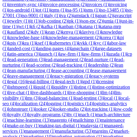
(
1
)
inventory-sync
(
4
)
invoice-processing
(
2
)
invoices
(
1
)
invoicing
(
1
)
ios-android
(
1
)
iot
(
11
)
iqms
(
1
)
isa-95
(
1
)
isms
(
1
)
iso-13485
(
1
)
iso-
27001
(
3
)
iso-9001
(
1
)
italy
(
1
)
iva
(
2
)
jamstack
(
1
)
japan
(
2
)
javascript
(
1
)
jewelry
(
1
)
jit
(
1
)
job-costing
(
2
)
jpk
(
1
)
json-rpc
(
2
)
jumia
(
1
)
just-in-
time
(
1
)
jwt
(
1
)
k6
(
2
)
kafka
(
1
)
kanban
(
3
)
katana
(
1
)
katana-mrp
(
1
)
kaufland
(
2
)
kdv
(
1
)
keap
(
2
)
kenya
(
1
)
klaviyo
(
1
)
knowledge
(
1
)
knowledge-base
(
4
)
knowledge-management
(
2
)
korea
(
1
)
kpi
(
3
)
kpis
(
3
)
kra
(
1
)
ksef
(
1
)
kubernetes
(
1
)
kvkk
(
1
)
kyc
(
1
)
labor-law
(
1
)
landed-cost
(
1
)
landing-pages
(
4
)
langchain
(
3
)
large-datasets
(
1
)
latin-america
(
3
)
launch
(
1
)
law-firm
(
1
)
law-firms
(
1
)
lazada
(
1
)
lcp
(
1
)
lead-generation
(
3
)
lead-management
(
2
)
lead-nurture
(
1
)
lead-
nurturing
(
1
)
lead-scoring
(
2
)
lead-tracking
(
1
)
leadership
(
2
)
lean
(
1
)
lean-manufacturing
(
1
)
lease-accounting
(
1
)
lease-management
(
2
)
leave-management
(
1
)
legacy-migration
(
1
)
legacy-systems
(
1
)
legal
(
16
)
legal-billing
(
1
)
legal-tech
(
1
)
lgpd
(
1
)
licensing
(
7
)
lightspeed
(
1
)
liquid
(
1
)
liquidity
(
1
)
listing
(
1
)
listing-optimization
(
1
)
live-chat
(
1
)
live-dashboards
(
1
)
live-shopping
(
1
)
llm
(
4
)
llm-
visibility
(
1
)
lms
(
3
)
load-balancing
(
1
)
load-testing
(
3
)
local
(
1
)
local-
seo
(
4
)
localization
(
24
)
logging
(
1
)
logistics
(
14
)
logistics-analytics
(
1
)
lohnsteuer
(
1
)
looker
(
2
)
looker-studio
(
2
)
lot-tracking
(
1
)
low-code
(
6
)
loyalty
(
3
)
loyalty-programs
(
2
)
ltv
(
1
)
mach
(
1
)
mach-architecture
(
1
)
machine-learning
(
13
)
magento
(
4
)
mailchimp
(
1
)
maintenance
(
4
)
make-or-buy
(
1
)
making-tax-digital
(
1
)
malaysia
(
1
)
managed-
services
(
1
)
management
(
1
)
manufacturing
(
53
)
margins
(
2
)
market-
analysis
(
1
)
marketing
(
10
)
marketing-automation
(
11
)
marketing-