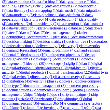
(
3
)
data-extraction
(
2
)
data-fetching
(
1
)
data-governance
(
1
)
data-
handling
(
1
)
data-hygiene
(
1
)
data-integration
(
2
)
data-lifecycle
(
1
)
data-literacy
(
1
)
data-mapping
(
1
)
data-mesh
(
1
)
data-migration
(
8
)
data-modeling
(
5
)
data-pipeline
(
1
)
data-platform
(
2
)
data-
preparation
(
1
)
data-privacy
(
4
)
data-protection
(
14
)
data-quality
(
4
)
data-refresh
(
2
)
data-residency
(
2
)
data-retention
(
1
)
data-transfer
(
4
)
data-visualization
(
5
)
data-warehouse
(
2
)
database
(
7
)
dataflows
(
1
)
datev
(
1
)
dawn
(
1
)
dax
(
7
)
deal-management
(
1
)
dealer
(
1
)
debugging
(
1
)
decentralized
(
1
)
decision
(
1
)
decision-framework
(
1
)
decision-making
(
1
)
decision-matrix
(
1
)
decision-tree
(
1
)
decorators
(
1
)
defect-detection
(
1
)
deliverability
(
1
)
delivery
(
1
)
delmiaworks
(
1
)
demand-forecasting
(
3
)
demand-planning
(
4
)
demand-sensing
(
1
)
dental
(
1
)
deployment
(
10
)
deployment-pipelines
(
1
)
design
(
2
)
design-system
(
1
)
developer
(
1
)
development
(
13
)
device-
management
(
1
)
devops
(
29
)
devsecops
(
1
)
dgfip
(
1
)
dian
(
1
)
digital
(
1
)
digital-adoption
(
1
)
digital-business
(
1
)
digital-health
(
1
)
digital-
maturity
(
1
)
digital-products
(
1
)
digital-transformation
(
22
)
digital-twin
(
2
)
digital-twins
(
1
)
directquery
(
1
)
disaster-recovery
(
1
)
discounts
(
2
)
distribution
(
4
)
diversity
(
1
)
dms
(
2
)
docker
(
3
)
docker-compose
(
1
)
doctype
(
1
)
document-management
(
3
)
document-processing
(
2
)
documentation
(
2
)
documents
(
4
)
dolibarr
(
1
)
domo
(
1
)
donor-
management
(
2
)
dpa
(
1
)
dpdp
(
1
)
dpo
(
1
)
drip-campaigns
(
1
)
drip-
content
(
1
)
drizzle
(
3
)
drizzle-orm
(
2
)
dropshipping
(
3
)
dubai
(
1
)
dynamic-pricing
(
3
)
dynamics-365
(
4
)
e-commerce
(
2
)
e-factura
(
1
)
e-faktur
(
1
)
e-fatura
(
1
)
e-invoicing
(
5
)
e-way-bill
(
1
)
e2e
(
2
)
eaa