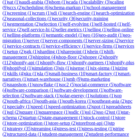
(
1
)
sat
(
1
)
saudi-arabia
(
3
)
sbom
(
1
)
scada
(
1
)
scalability
(
3
)
scaling
(
9
)
sccs
(
2
)
scheduling
(
6
)
schema-markup
(
1
)
school-management
(
1
)
screening
(
1
)
scrum
(
1
)
sdi
(
1
)
search-engine
(
1
)
search-optimization
(
2
)
seasonal-collections
(
1
)
security
(
36
)
security-training
(
1
)
segmentation
(
2
)
selection
(
1
)
self-evolving
(
1
)
self-hosted
(
1
)
self-
service
(
2
)
self-service-bi
(
2
)
seller-metrics
(
1
)
selling
(
1
)
selling-online
(
1
)
selling-platforms
(
1
)
semantic-model
(
1
)
seo
(
16
)
seo-audit
(
1
)
seo-
migration
(
1
)
server
(
1
)
server-components
(
1
)
server-sizing
(
2
)
service
(
1
)
service-contracts
(
1
)
service-efficiency
(
1
)
service-firms
(
1
)
services
(
1
)
setup
(
2
)
sgk
(
1
)
sharding
(
1
)
sharepoint
(
1
)
shein
(
1
)
shift-
management
(
3
)
shipping
(
4
)
shop-floor
(
2
)
shopee
(
2
)
shopify
(
112
)
shopify-api
(
1
)
shopify-flow
(
1
)
shopify-partners
(
1
)
shopify-plus
(
8
)
shopifyql
(
1
)
simulation
(
3
)
sis
(
1
)
sisense
(
1
)
six-sigma
(
1
)
sizing
(
1
)
skills
(
4
)
sku
(
1
)
sla
(
5
)
small-business
(
10
)
smart-factory
(
1
)
smart-
narratives
(
1
)
smart-warehouse
(
1
)
smb
(
9
)
sms-marketing
(
5
)
snapshots
(
1
)
snowflake
(
1
)
soc2
(
5
)
social-commerce
(
5
)
software
(
4
)
software-comparison
(
1
)
software-development
(
1
)
software-
selection
(
2
)
software-stack
(
1
)
solar-energy
(
1
)
solutions
(
1
)
sop
(
2
)
south-africa
(
3
)
south-asia
(
1
)
south-korea
(
1
)
southeast-asia
(
2
)
spc
(
1
)
specialty
(
1
)
speed
(
1
)
speed-optimization
(
2
)
spot
(
1
)
spreadsheets
(
1
)
sql
(
2
)
square
(
1
)
squarespace
(
1
)
ssdlc
(
1
)
ssl
(
2
)
sso
(
2
)
sst
(
1
)
star-
schema
(
2
)
startup
(
2
)
state-management
(
1
)
stock-control
(
1
)
store
(
1
)
store-optimization
(
1
)
store-setup
(
2
)
storefront-api
(
3
)
stp
(
1
)
strategy
(
35
)
streaming
(
4
)
stress-test
(
1
)
stress-testing
(
1
)
stripe
(
2
)
structured-data
(
1
)
student-management
(
2
)
student-performance