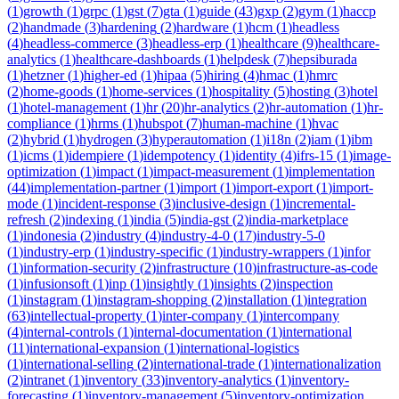
(
1
)
growth
(
1
)
grpc
(
1
)
gst
(
7
)
gta
(
1
)
guide
(
43
)
gxp
(
2
)
gym
(
1
)
haccp
(
2
)
handmade
(
3
)
hardening
(
2
)
hardware
(
1
)
hcm
(
1
)
headless
(
4
)
headless-commerce
(
3
)
headless-erp
(
1
)
healthcare
(
9
)
healthcare-
analytics
(
1
)
healthcare-dashboards
(
1
)
helpdesk
(
7
)
hepsiburada
(
1
)
hetzner
(
1
)
higher-ed
(
1
)
hipaa
(
5
)
hiring
(
4
)
hmac
(
1
)
hmrc
(
2
)
home-goods
(
1
)
home-services
(
1
)
hospitality
(
5
)
hosting
(
3
)
hotel
(
1
)
hotel-management
(
1
)
hr
(
20
)
hr-analytics
(
2
)
hr-automation
(
1
)
hr-
compliance
(
1
)
hrms
(
1
)
hubspot
(
7
)
human-machine
(
1
)
hvac
(
2
)
hybrid
(
1
)
hydrogen
(
3
)
hyperautomation
(
1
)
i18n
(
2
)
iam
(
1
)
ibm
(
1
)
icms
(
1
)
idempiere
(
1
)
idempotency
(
1
)
identity
(
4
)
ifrs-15
(
1
)
image-
optimization
(
1
)
impact
(
1
)
impact-measurement
(
1
)
implementation
(
44
)
implementation-partner
(
1
)
import
(
1
)
import-export
(
1
)
import-
mode
(
1
)
incident-response
(
3
)
inclusive-design
(
1
)
incremental-
refresh
(
2
)
indexing
(
1
)
india
(
5
)
india-gst
(
2
)
india-marketplace
(
1
)
indonesia
(
2
)
industry
(
4
)
industry-4-0
(
17
)
industry-5-0
(
1
)
industry-erp
(
1
)
industry-specific
(
1
)
industry-wrappers
(
1
)
infor
(
1
)
information-security
(
2
)
infrastructure
(
10
)
infrastructure-as-code
(
1
)
infusionsoft
(
1
)
inp
(
1
)
insightly
(
1
)
insights
(
2
)
inspection
(
1
)
instagram
(
1
)
instagram-shopping
(
2
)
installation
(
1
)
integration
(
63
)
intellectual-property
(
1
)
inter-company
(
1
)
intercompany
(
4
)
internal-controls
(
1
)
internal-documentation
(
1
)
international
(
11
)
international-expansion
(
1
)
international-logistics
(
1
)
international-selling
(
2
)
international-trade
(
1
)
internationalization
(
2
)
intranet
(
1
)
inventory
(
33
)
inventory-analytics
(
1
)
inventory-
forecasting
(
1
)
inventory-management
(
5
)
inventory-optimization