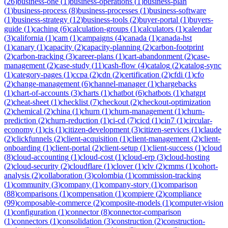
(
26
)
business-one
(
1
)
business-operations
(
1
)
business-plan
(
1
)
business-process
(
8
)
business-processes
(
1
)
business-software
(
1
)
business-strategy
(
12
)
business-tools
(
2
)
buyer-portal
(
1
)
buyers-
guide
(
1
)
caching
(
6
)
calculation-groups
(
1
)
calculators
(
1
)
calendar
(
3
)
california
(
1
)
cam
(
1
)
campaigns
(
4
)
canada
(
1
)
canada-hst
(
1
)
canary
(
1
)
capacity
(
2
)
capacity-planning
(
2
)
carbon-footprint
(
2
)
carbon-tracking
(
3
)
career-plans
(
1
)
cart-abandonment
(
2
)
case-
management
(
2
)
case-study
(
11
)
cash-flow
(
4
)
catalog
(
2
)
catalog-sync
(
1
)
category-pages
(
1
)
ccpa
(
2
)
cdn
(
2
)
certification
(
2
)
cfdi
(
1
)
cfo
(
2
)
change-management
(
6
)
channel-manager
(
1
)
chargebacks
(
1
)
chart-of-accounts
(
3
)
charts
(
1
)
chatbot
(
6
)
chatbots
(
1
)
chatgpt
(
2
)
cheat-sheet
(
1
)
checklist
(
7
)
checkout
(
2
)
checkout-optimization
(
2
)
chemical
(
2
)
china
(
1
)
churn
(
1
)
churn-management
(
1
)
churn-
prediction
(
2
)
churn-reduction
(
1
)
ci-cd
(
7
)
cicd
(
1
)
cin7
(
1
)
circular-
economy
(
1
)
cis
(
1
)
citizen-development
(
3
)
citizen-services
(
1
)
claude
(
2
)
clickfunnels
(
2
)
client-acquisition
(
1
)
client-management
(
2
)
client-
onboarding
(
1
)
client-portal
(
2
)
client-setup
(
1
)
client-success
(
1
)
cloud
(
8
)
cloud-accounting
(
1
)
cloud-cost
(
1
)
cloud-erp
(
3
)
cloud-hosting
(
2
)
cloud-security
(
2
)
cloudflare
(
1
)
clover
(
1
)
clv
(
2
)
cmms
(
1
)
cohort-
analysis
(
2
)
collaboration
(
3
)
colombia
(
1
)
commission-tracking
(
1
)
community
(
3
)
company
(
1
)
company-story
(
1
)
comparison
(
88
)
comparisons
(
1
)
compensation
(
1
)
compiere
(
2
)
compliance
(
99
)
composable-commerce
(
2
)
composite-models
(
1
)
computer-vision
(
1
)
configuration
(
1
)
connector
(
8
)
connector-comparison
(
1
)
connectors
(
1
)
consolidation
(
3
)
construction
(
2
)
construction-