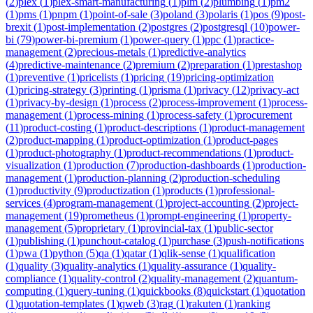
(
2
)
plex
(
1
)
plex-smart-manufacturing
(
1
)
plm
(
2
)
plumbing
(
1
)
pm2
(
1
)
pms
(
1
)
pnpm
(
1
)
point-of-sale
(
3
)
poland
(
3
)
polaris
(
1
)
pos
(
9
)
post-
brexit
(
1
)
post-implementation
(
2
)
postgres
(
2
)
postgresql
(
10
)
power-
bi
(
79
)
power-bi-premium
(
1
)
power-query
(
1
)
ppc
(
1
)
practice-
management
(
2
)
precious-metals
(
1
)
predictive-analytics
(
4
)
predictive-maintenance
(
2
)
premium
(
2
)
preparation
(
1
)
prestashop
(
1
)
preventive
(
1
)
pricelists
(
1
)
pricing
(
19
)
pricing-optimization
(
1
)
pricing-strategy
(
3
)
printing
(
1
)
prisma
(
1
)
privacy
(
12
)
privacy-act
(
1
)
privacy-by-design
(
1
)
process
(
2
)
process-improvement
(
1
)
process-
management
(
1
)
process-mining
(
1
)
process-safety
(
1
)
procurement
(
11
)
product-costing
(
1
)
product-descriptions
(
1
)
product-management
(
2
)
product-mapping
(
1
)
product-optimization
(
1
)
product-pages
(
1
)
product-photography
(
1
)
product-recommendations
(
1
)
product-
visualization
(
1
)
production
(
7
)
production-dashboards
(
1
)
production-
management
(
1
)
production-planning
(
2
)
production-scheduling
(
1
)
productivity
(
9
)
productization
(
1
)
products
(
1
)
professional-
services
(
4
)
program-management
(
1
)
project-accounting
(
2
)
project-
management
(
19
)
prometheus
(
1
)
prompt-engineering
(
1
)
property-
management
(
5
)
proprietary
(
1
)
provincial-tax
(
1
)
public-sector
(
1
)
publishing
(
1
)
punchout-catalog
(
1
)
purchase
(
3
)
push-notifications
(
1
)
pwa
(
1
)
python
(
5
)
qa
(
1
)
qatar
(
1
)
qlik-sense
(
1
)
qualification
(
1
)
quality
(
3
)
quality-analytics
(
1
)
quality-assurance
(
1
)
quality-
compliance
(
1
)
quality-control
(
2
)
quality-management
(
2
)
quantum-
computing
(
1
)
query-tuning
(
1
)
quickbooks
(
8
)
quickstart
(
1
)
quotation
(
1
)
quotation-templates
(
1
)
qweb
(
3
)
rag
(
1
)
rakuten
(
1
)
ranking