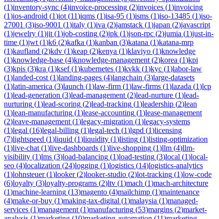
(
1
)
inventory-sync
(
4
)
invoice-processing
(
2
)
invoices
(
1
)
invoicing
(
1
)
ios-android
(
1
)
iot
(
11
)
iqms
(
1
)
isa-95
(
1
)
isms
(
1
)
iso-13485
(
1
)
iso-
27001
(
3
)
iso-9001
(
1
)
italy
(
1
)
iva
(
2
)
jamstack
(
1
)
japan
(
2
)
javascript
(
1
)
jewelry
(
1
)
jit
(
1
)
job-costing
(
2
)
jpk
(
1
)
json-rpc
(
2
)
jumia
(
1
)
just-in-
time
(
1
)
jwt
(
1
)
k6
(
2
)
kafka
(
1
)
kanban
(
3
)
katana
(
1
)
katana-mrp
(
1
)
kaufland
(
2
)
kdv
(
1
)
keap
(
2
)
kenya
(
1
)
klaviyo
(
1
)
knowledge
(
1
)
knowledge-base
(
4
)
knowledge-management
(
2
)
korea
(
1
)
kpi
(
3
)
kpis
(
3
)
kra
(
1
)
ksef
(
1
)
kubernetes
(
1
)
kvkk
(
1
)
kyc
(
1
)
labor-law
(
1
)
landed-cost
(
1
)
landing-pages
(
4
)
langchain
(
3
)
large-datasets
(
1
)
latin-america
(
3
)
launch
(
1
)
law-firm
(
1
)
law-firms
(
1
)
lazada
(
1
)
lcp
(
1
)
lead-generation
(
3
)
lead-management
(
2
)
lead-nurture
(
1
)
lead-
nurturing
(
1
)
lead-scoring
(
2
)
lead-tracking
(
1
)
leadership
(
2
)
lean
(
1
)
lean-manufacturing
(
1
)
lease-accounting
(
1
)
lease-management
(
2
)
leave-management
(
1
)
legacy-migration
(
1
)
legacy-systems
(
1
)
legal
(
16
)
legal-billing
(
1
)
legal-tech
(
1
)
lgpd
(
1
)
licensing
(
7
)
lightspeed
(
1
)
liquid
(
1
)
liquidity
(
1
)
listing
(
1
)
listing-optimization
(
1
)
live-chat
(
1
)
live-dashboards
(
1
)
live-shopping
(
1
)
llm
(
4
)
llm-
visibility
(
1
)
lms
(
3
)
load-balancing
(
1
)
load-testing
(
3
)
local
(
1
)
local-
seo
(
4
)
localization
(
24
)
logging
(
1
)
logistics
(
14
)
logistics-analytics
(
1
)
lohnsteuer
(
1
)
looker
(
2
)
looker-studio
(
2
)
lot-tracking
(
1
)
low-code
(
6
)
loyalty
(
3
)
loyalty-programs
(
2
)
ltv
(
1
)
mach
(
1
)
mach-architecture
(
1
)
machine-learning
(
13
)
magento
(
4
)
mailchimp
(
1
)
maintenance
(
4
)
make-or-buy
(
1
)
making-tax-digital
(
1
)
malaysia
(
1
)
managed-
services
(
1
)
management
(
1
)
manufacturing
(
53
)
margins
(
2
)
market-
analysis
(
1
)
marketing
(
10
)
marketing-automation
(
11
)
marketing-