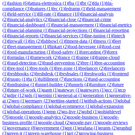
(
1
)
fashion
(
6
)
fattura-elettronica
(
1
)
fba
(
1
)
fbr
(
2
)
fda
(
1
)
fda-
compliance
(
3
)
features
(
1
)
fec
(
1
)
fedramp
(
1
)
field-management
(
1
)
field-service
(
1
)
fill-rate
(
1
)
finance
(
10
)
financial-analysis
(
2
)
financial-analytics
(
2
)
financial-close
(
2
)
financial-crime
(
1
)
financial-dashboard
(
1
)
financial-management
(
1
)
financial-metrics
(
1
)
financial-planning
(
1
)
financial-projections
(
1
)
financial-reporting
(
4
)
financial-reports
(
2
)
financial-services
(
3
)
fine-tuning
(
1
)
fintech
(
3
)
firewall
(
1
)
firs
(
2
)
fishbowl
(
1
)
fitment-data
(
1
)
fitness
(
1
)
fleet
(
1
)
fleet-management
(
1
)
flipkart
(
2
)
food-beverage
(
4
)
food-cost
(
1
)
food-manufacturing
(
1
)
food-safety
(
1
)
forecasting
(
9
)
forex
(
1
)
formulas
(
1
)
framework
(
2
)
france
(
1
)
frappe
(
4
)
frappe-cloud
(
1
)
fraud-detection
(
2
)
fraud-prevention
(
2
)
free
(
1
)
free-accounting
(
1
)
free-tool
(
1
)
free-tools
(
1
)
free-zone
(
1
)
freelancer
(
2
)
freelancers
(
1
)
freshbooks
(
2
)
freshdesk
(
1
)
freshsales
(
1
)
freshworks
(
1
)
frontend
(
3
)
fruugo
(
1
)
fta
(
1
)
fulfillment
(
7
)
functions
(
2
)
fund-accounting
(
2
)
fundraising
(
1
)
funnel-builder
(
2
)
funnels
(
4
)
furniture
(
2
)
future
(
3
)
future-of-work
(
1
)
gantt
(
1
)
gateway
(
1
)
gateways
(
1
)
gcc
(
1
)
gcp
(
2
)
gdpr
(
12
)
gds
(
1
)
gemini
(
1
)
general-ai
(
1
)
generation
(
1
)
generative-
ai
(
2
)
geo
(
1
)
germany
(
23
)
getting-started
(
1
)
github-actions
(
3
)
global
(
3
)
global-compliance
(
1
)
global-ecommerce
(
1
)
global-expansion
(
1
)
global-operations
(
1
)
gmp
(
2
)
go-live
(
2
)
gobd
(
1
)
gohighlevel
(
76
)
google
(
1
)
google-analytics
(
2
)
google-business
(
1
)
google-
business-profile
(
1
)
google-cloud
(
2
)
google-pay
(
1
)
google-reviews
(
1
)
governance
(
8
)
government
(
3
)
gpt
(
1
)
grafana
(
1
)
grants
(
2
)
graphql
(
3
)
green-it
(
1
)
green-warehouse
(
1
)
gri
(
2
)
growing-business