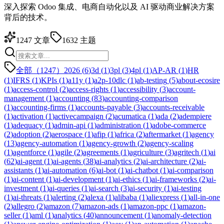
深入探索 Odoo 集成、电商自动化以及 AI 驱动商业解决方案
背后的技术。
1247
文章
1632
主题
全部（1247）
2026
(
6
)
3d
(
1
)
3pl
(
3
)
4pl
(
1
)
AP-AR
(
1
)
HR
(
1
)
IFRS
(
1
)
KPIs
(
1
)
a11y
(
1
)
a2p-10dlc
(
1
)
ab-testing
(
5
)
about-ecosire
(
1
)
access-control
(
2
)
access-rights
(
1
)
accessibility
(
3
)
account-
management
(
1
)
accounting
(
83
)
accounting-comparison
(
1
)
accounting-firms
(
1
)
accounts-payable
(
3
)
accounts-receivable
(
1
)
activation
(
1
)
activecampaign
(
2
)
acumatica
(
1
)
ada
(
2
)
adempiere
(
1
)
adequacy
(
1
)
admin-api
(
1
)
administration
(
1
)
adobe-commerce
(
2
)
adoption
(
2
)
aerospace
(
1
)
afip
(
1
)
africa
(
2
)
aftermarket
(
1
)
agency
(
13
)
agency-automation
(
1
)
agency-growth
(
2
)
agency-scaling
(
1
)
agentforce
(
1
)
agile
(
2
)
agreements
(
1
)
agriculture
(
3
)
agritech
(
1
)
ai
(
62
)
ai-agent
(
1
)
ai-agents
(
38
)
ai-analytics
(
2
)
ai-architecture
(
2
)
ai-
assistants
(
1
)
ai-automation
(
6
)
ai-bot
(
1
)
ai-chatbot
(
1
)
ai-comparison
(
1
)
ai-content
(
1
)
ai-development
(
1
)
ai-ethics
(
1
)
ai-frameworks
(
2
)
ai-
investment
(
1
)
ai-queries
(
1
)
ai-search
(
3
)
ai-security
(
1
)
ai-testing
(
1
)
ai-threats
(
1
)
alerting
(
2
)
alexa
(
1
)
alibaba
(
1
)
aliexpress
(
1
)
all-in-one
(
2
)
allegro
(
2
)
amazon
(
7
)
amazon-ads
(
1
)
amazon-ppc
(
1
)
amazon-
seller
(
1
)
aml
(
1
)
analytics
(
40
)
announcement
(
1
)
anomaly-detection