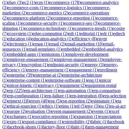
(
1
)
ebay
(
3
)
ec2
(
1
)
ecm
(
1
)
ecommerce
(
178
)
ecommerce-analytics
(
3
)
ecommerce-costs
(
1
)
ecommerce-logistics
(
1
)
ecommerce-
marketing
(
2
)
ecommerce-metrics
(
2
)
ecommerce-operations
(
2
)
ecommerce-platform
(
2
)
ecommerce-reporting
(
1
)
ecommerce-
scaling
(
1
)
ecommerce-security
(
1
)
ecommerce-seo
(
3
)
ecommerce-
shipping
(
1
)
ecommerce-technology
(
1
)
ecommerce-trends
(
1
)
ecosire
(
7
)
ecosystem
(
1
)
edge-computing
(
2
)
edi
(
1
)
editorial
(
1
)
edr
(
1
)
edtech
(
1
)
education
(
4
)
education-analytics
(
1
)
efficiency
(
8
)
egypt
(
2
)
electronics
(
1
)
emag
(
1
)
email
(
2
)
email-marketing
(
10
)
email-
sequences
(
1
)
email-templates
(
1
)
embedded
(
2
)
embedded-analytics
(
5
)
embedded-apps
(
1
)
emissions
(
1
)
employee-development
(
1
)
employee-engagement
(
1
)
employee-management
(
3
)
employee-
privacy
(
1
)
encryption
(
1
)
endpoint-security
(
1
)
energy
(
3
)
energy-
efficiency
(
1
)
energy-management
(
1
)
engagement
(
1
)
enrollment
(
2
)
enterprise
(
39
)
enterprise-ai
(
2
)
enterprise-architecture
(
1
)
enterprise-content
(
1
)
enterprise-software
(
1
)
eoq
(
1
)
epicor
(
2
)
epicor-kinetic
(
1
)
eprivacy
(
1
)
equipment
(
2
)
equipment-rental
(
2
)
erp
(
225
)
erp-architecture
(
1
)
erp-automation
(
1
)
erp-comparison
(
9
)
erp-configuration
(
1
)
erp-failure
(
1
)
erp-integration
(
8
)
erp-selection
(
2
)
erpnext
(
18
)
errors
(
40
)
esg
(
5
)
esg-reporting
(
2
)
esignature
(
1
)
eta
(
2
)
ethical-sourcing
(
1
)
ethics
(
1
)
etims
(
1
)
etl
(
5
)
etsy
(
3
)
eu
(
2
)
eu-ai-act
(
1
)
europe
(
2
)
evaluation
(
3
)
event-management
(
2
)
events
(
1
)
excel
(
3
)
exchanges
(
1
)
executive-reporting
(
1
)
expansion
(
1
)
expectations
(
1
)
expo
(
1
)
export-compliance
(
1
)
extensibility
(
2
)
fabric
(
1
)
facebook
(
1
)
facebook-shops
(
1
)
factory-floor
(
1
)
faire
(
1
)
farm-management