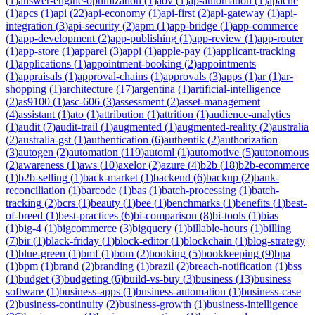
(
1
)
answer-engine-optimization
(
1
)
aov
(
1
)
ap-automation
(
1
)
apache
(
1
)
apcs
(
1
)
api
(
22
)
api-economy
(
1
)
api-first
(
2
)
api-gateway
(
1
)
api-
integration
(
3
)
api-security
(
2
)
apm
(
1
)
app-bridge
(
1
)
app-commerce
(
1
)
app-development
(
2
)
app-publishing
(
1
)
app-review
(
1
)
app-router
(
1
)
app-store
(
1
)
apparel
(
3
)
appi
(
1
)
apple-pay
(
1
)
applicant-tracking
(
1
)
applications
(
1
)
appointment-booking
(
2
)
appointments
(
1
)
appraisals
(
1
)
approval-chains
(
1
)
approvals
(
3
)
apps
(
1
)
ar
(
1
)
ar-
shopping
(
1
)
architecture
(
17
)
argentina
(
1
)
artificial-intelligence
(
2
)
as9100
(
1
)
asc-606
(
3
)
assessment
(
2
)
asset-management
(
4
)
assistant
(
1
)
ato
(
1
)
attribution
(
1
)
attrition
(
1
)
audience-analytics
(
1
)
audit
(
7
)
audit-trail
(
1
)
augmented
(
1
)
augmented-reality
(
2
)
australia
(
2
)
australia-gst
(
1
)
authentication
(
6
)
authentik
(
2
)
authorization
(
3
)
autogen
(
2
)
automation
(
119
)
automl
(
1
)
automotive
(
5
)
autonomous
(
2
)
awareness
(
1
)
aws
(
10
)
axelor
(
2
)
azure
(
4
)
b2b
(
18
)
b2b-ecommerce
(
1
)
b2b-selling
(
1
)
back-market
(
1
)
backend
(
6
)
backup
(
2
)
bank-
reconciliation
(
1
)
barcode
(
1
)
bas
(
1
)
batch-processing
(
1
)
batch-
tracking
(
2
)
bcrs
(
1
)
beauty
(
1
)
bee
(
1
)
benchmarks
(
1
)
benefits
(
1
)
best-
of-breed
(
1
)
best-practices
(
6
)
bi-comparison
(
8
)
bi-tools
(
1
)
bias
(
1
)
big-4
(
1
)
bigcommerce
(
3
)
bigquery
(
1
)
billable-hours
(
1
)
billing
(
7
)
bir
(
1
)
black-friday
(
1
)
block-editor
(
1
)
blockchain
(
1
)
blog-strategy
(
1
)
blue-green
(
1
)
bmf
(
1
)
bom
(
2
)
booking
(
5
)
bookkeeping
(
9
)
bpa
(
1
)
bpm
(
1
)
brand
(
2
)
branding
(
1
)
brazil
(
2
)
breach-notification
(
1
)
bss
(
1
)
budget
(
3
)
budgeting
(
6
)
build-vs-buy
(
3
)
business
(
13
)
business
software
(
1
)
business-apps
(
1
)
business-automation
(
1
)
business-case
(
2
)
business-continuity
(
2
)
business-growth
(
1
)
business-intelligence