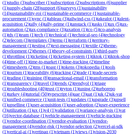
(
1
)
studio
(
3
)
subscriber
(
1
)
subscription
(
2
)
subscriptions
(
6
)
supplier
(
1
)
supply-chain
(
28
)
support
(
6
)
surveys
(
1
)
sustainability
(
14
)
sustainability-roi
(
1
)
sustainable-ecommerce
(
1
)
sustainable-
procurement
(
1
)
sync
(
1
)
tableau
(
3
)
tailwind-css
(
1
)
takealot
(
1
)
talent-
acquisition
(
2
)
tally
(
4
)
tally-prime
(
1
)
tanstack
(
1
)
tasks
(
1
)
tax
(
5
)
tax-
automation
(
2
)
tax-compliance
(
3
)
taxation
(
1
)
tco
(
5
)
tco-analysis
(
1
)
tds
(
1
)
team
(
1
)
tech
(
1
)
technical
(
1
)
technical-seo
(
4
)
technology
(
2
)
telecom
(
3
)
templates
(
3
)
temu
(
1
)
terraform
(
1
)
territory-
management
(
1
)
testing
(
7
)
text-messaging
(
1
)
textile
(
2
)
theme-
development
(
2
)
themes
(
1
)
theory-of-constraints
(
1
)
third-party
(
1
)
throttling
(
1
)
ticketing
(
1
)
ticketing-system
(
1
)
tiktok
(
1
)
tiktok-shop
(
4
)
time-off
(
1
)
time-to-market
(
1
)
time-tracking
(
2
)
timeline
(
5
)
timesheets
(
2
)
tms
(
1
)
toast
(
1
)
tokens
(
3
)
tokopedia
(
1
)
tools
(
1
)
tourism
(
1
)
traceability
(
6
)
tracking
(
2
)
trade
(
1
)
trade-secrets
(
1
)
trading
(
1
)
training
(
8
)
transactional-email
(
1
)
transformation
(
1
)
transparency
(
3
)
travel
(
3
)
trends
(
2
)
trendyol
(
1
)
triage
(
1
)
troubleshooting
(
40
)
trust
(
1
)
tryton
(
1
)
tuning
(
2
)
turborepo
(
1
)
turkey
(
4
)
tutorial
(
50
)
typescript
(
4
)
uae
(
3
)
uat
(
1
)
uk
(
2
)
uk-vat
(
1
)
unified-commerce
(
1
)
unit-tests
(
1
)
updates
(
1
)
upgrade
(
3
)
upsell
(
1
)
upselling
(
1
)
user-acquisition
(
1
)
user-adoption
(
2
)
user-experience
(
3
)
utilization
(
1
)
ux
(
1
)
v4
(
1
)
validation
(
1
)
variance-analysis
(
1
)
vat
(
16
)
vector-database
(
1
)
vehicle-management
(
1
)
vehicle-tracking
(
1
)
vendor-coordination
(
1
)
vendor-evaluation
(
1
)
vendor-
management
(
4
)
vendor-risk
(
1
)
vendor-selection
(
2
)
vercel-ai-sdk
(
1
)
vertical-ai
(
1
)
vertipaq
(
1
)
vietnam
(
1
)
views
(
1
)
vision-2030