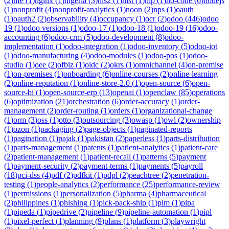
(
2
)
nfe
(
1
)
nginx
(
1
)
nigeria
(
3
)
nis2
(
1
)
nist
(
1
)
nlp
(
1
)
no-code
(
6
)
nodejs
(
1
)
nonprofit
(
4
)
nonprofit-analytics
(
1
)
noon
(
2
)
nps
(
1
)
oauth
(
1
)
oauth2
(
2
)
observability
(
4
)
occupancy
(
1
)
ocr
(
2
)
odoo
(
446
)
odoo
19
(
1
)
odoo versions
(
1
)
odoo-17
(
1
)
odoo-18
(
1
)
odoo-19
(
16
)
odoo-
accounting
(
6
)
odoo-crm
(
5
)
odoo-development
(
8
)
odoo-
implementation
(
1
)
odoo-integration
(
1
)
odoo-inventory
(
5
)
odoo-iot
(
1
)
odoo-manufacturing
(
4
)
odoo-modules
(
1
)
odoo-pos
(
1
)
odoo-
studio
(
1
)
oee
(
2
)
ofbiz
(
1
)
oidc
(
2
)
okrs
(
1
)
omnichannel
(
4
)
on-premise
(
1
)
on-premises
(
1
)
onboarding
(
6
)
online-courses
(
2
)
online-learning
(
2
)
online-reputation
(
1
)
online-store-2.0
(
1
)
open-source
(
6
)
open-
source-bi
(
1
)
open-source-erp
(
13
)
openai
(
1
)
openclaw
(
85
)
operations
(
6
)
optimization
(
21
)
orchestration
(
6
)
order-accuracy
(
1
)
order-
management
(
2
)
order-routing
(
1
)
orders
(
1
)
organizational-change
(
1
)
orm
(
3
)
oss
(
1
)
otto
(
3
)
outsourcing
(
3
)
owasp
(
1
)
owl
(
2
)
ownership
(
1
)
ozon
(
1
)
packaging
(
2
)
page-objects
(
1
)
paginated-reports
(
1
)
pagination
(
1
)
pajak
(
1
)
pakistan
(
2
)
paperless
(
1
)
parts-distribution
(
1
)
parts-management
(
1
)
patents
(
1
)
patient-analytics
(
1
)
patient-care
(
2
)
patient-management
(
1
)
patient-recall
(
1
)
patterns
(
5
)
payment
(
1
)
payment-security
(
2
)
payment-terms
(
1
)
payments
(
5
)
payroll
(
18
)
pci-dss
(
4
)
pdf
(
2
)
pdfkit
(
1
)
pdpl
(
2
)
peachtree
(
2
)
penetration-
testing
(
1
)
people-analytics
(
2
)
performance
(
25
)
performance-review
(
1
)
permissions
(
1
)
personalization
(
5
)
pharma
(
4
)
pharmaceutical
(
2
)
philippines
(
1
)
phishing
(
1
)
pick-pack-ship
(
1
)
pim
(
1
)
pipa
(
1
)
pipeda
(
1
)
pipedrive
(
2
)
pipeline
(
9
)
pipeline-automation
(
1
)
pipl
(
1
)
pixel-perfect
(
1
)
planning
(
9
)
plans
(
1
)
platform
(
3
)
playwright