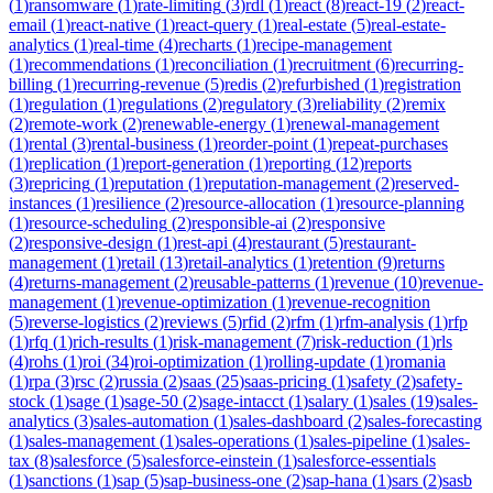
(
1
)
ransomware
(
1
)
rate-limiting
(
3
)
rdl
(
1
)
react
(
8
)
react-19
(
2
)
react-
email
(
1
)
react-native
(
1
)
react-query
(
1
)
real-estate
(
5
)
real-estate-
analytics
(
1
)
real-time
(
4
)
recharts
(
1
)
recipe-management
(
1
)
recommendations
(
1
)
reconciliation
(
1
)
recruitment
(
6
)
recurring-
billing
(
1
)
recurring-revenue
(
5
)
redis
(
2
)
refurbished
(
1
)
registration
(
1
)
regulation
(
1
)
regulations
(
2
)
regulatory
(
3
)
reliability
(
2
)
remix
(
2
)
remote-work
(
2
)
renewable-energy
(
1
)
renewal-management
(
1
)
rental
(
3
)
rental-business
(
1
)
reorder-point
(
1
)
repeat-purchases
(
1
)
replication
(
1
)
report-generation
(
1
)
reporting
(
12
)
reports
(
3
)
repricing
(
1
)
reputation
(
1
)
reputation-management
(
2
)
reserved-
instances
(
1
)
resilience
(
2
)
resource-allocation
(
1
)
resource-planning
(
1
)
resource-scheduling
(
2
)
responsible-ai
(
2
)
responsive
(
2
)
responsive-design
(
1
)
rest-api
(
4
)
restaurant
(
5
)
restaurant-
management
(
1
)
retail
(
13
)
retail-analytics
(
1
)
retention
(
9
)
returns
(
4
)
returns-management
(
2
)
reusable-patterns
(
1
)
revenue
(
10
)
revenue-
management
(
1
)
revenue-optimization
(
1
)
revenue-recognition
(
5
)
reverse-logistics
(
2
)
reviews
(
5
)
rfid
(
2
)
rfm
(
1
)
rfm-analysis
(
1
)
rfp
(
1
)
rfq
(
1
)
rich-results
(
1
)
risk-management
(
7
)
risk-reduction
(
1
)
rls
(
4
)
rohs
(
1
)
roi
(
34
)
roi-optimization
(
1
)
rolling-update
(
1
)
romania
(
1
)
rpa
(
3
)
rsc
(
2
)
russia
(
2
)
saas
(
25
)
saas-pricing
(
1
)
safety
(
2
)
safety-
stock
(
1
)
sage
(
1
)
sage-50
(
2
)
sage-intacct
(
1
)
salary
(
1
)
sales
(
19
)
sales-
analytics
(
3
)
sales-automation
(
1
)
sales-dashboard
(
2
)
sales-forecasting
(
1
)
sales-management
(
1
)
sales-operations
(
1
)
sales-pipeline
(
1
)
sales-
tax
(
8
)
salesforce
(
5
)
salesforce-einstein
(
1
)
salesforce-essentials
(
1
)
sanctions
(
1
)
sap
(
5
)
sap-business-one
(
2
)
sap-hana
(
1
)
sars
(
2
)
sasb