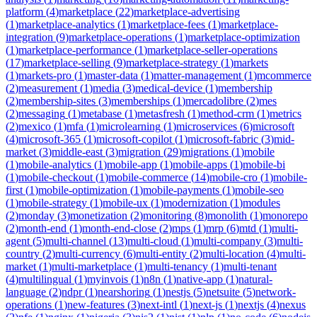
platform
(
4
)
marketplace
(
22
)
marketplace-advertising
(
1
)
marketplace-analytics
(
1
)
marketplace-fees
(
1
)
marketplace-
integration
(
9
)
marketplace-operations
(
1
)
marketplace-optimization
(
1
)
marketplace-performance
(
1
)
marketplace-seller-operations
(
17
)
marketplace-selling
(
9
)
marketplace-strategy
(
1
)
markets
(
1
)
markets-pro
(
1
)
master-data
(
1
)
matter-management
(
1
)
mcommerce
(
2
)
measurement
(
1
)
media
(
3
)
medical-device
(
1
)
membership
(
2
)
membership-sites
(
3
)
memberships
(
1
)
mercadolibre
(
2
)
mes
(
2
)
messaging
(
1
)
metabase
(
1
)
metasfresh
(
1
)
method-crm
(
1
)
metrics
(
2
)
mexico
(
1
)
mfa
(
1
)
microlearning
(
1
)
microservices
(
6
)
microsoft
(
4
)
microsoft-365
(
1
)
microsoft-copilot
(
1
)
microsoft-fabric
(
3
)
mid-
market
(
3
)
middle-east
(
3
)
migration
(
29
)
migrations
(
1
)
mobile
(
1
)
mobile-analytics
(
1
)
mobile-app
(
1
)
mobile-apps
(
1
)
mobile-bi
(
1
)
mobile-checkout
(
1
)
mobile-commerce
(
14
)
mobile-cro
(
1
)
mobile-
first
(
1
)
mobile-optimization
(
1
)
mobile-payments
(
1
)
mobile-seo
(
1
)
mobile-strategy
(
1
)
mobile-ux
(
1
)
modernization
(
1
)
modules
(
2
)
monday
(
3
)
monetization
(
2
)
monitoring
(
8
)
monolith
(
1
)
monorepo
(
2
)
month-end
(
1
)
month-end-close
(
2
)
mps
(
1
)
mrp
(
6
)
mtd
(
1
)
multi-
agent
(
5
)
multi-channel
(
13
)
multi-cloud
(
1
)
multi-company
(
3
)
multi-
country
(
2
)
multi-currency
(
6
)
multi-entity
(
2
)
multi-location
(
4
)
multi-
market
(
1
)
multi-marketplace
(
1
)
multi-tenancy
(
1
)
multi-tenant
(
4
)
multilingual
(
1
)
myinvois
(
1
)
n8n
(
1
)
native-app
(
1
)
natural-
language
(
2
)
ndpr
(
1
)
nearshoring
(
1
)
nestjs
(
5
)
netsuite
(
5
)
network-
operations
(
1
)
new-features
(
3
)
next-intl
(
1
)
next-js
(
1
)
nextjs
(
4
)
nexus