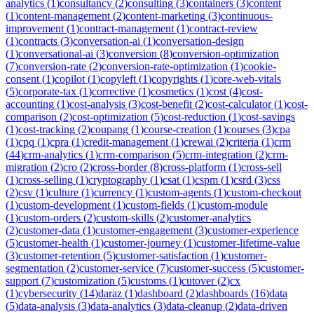
analytics
(
1
)
consultancy
(
2
)
consulting
(
3
)
containers
(
3
)
content
(
1
)
content-management
(
2
)
content-marketing
(
3
)
continuous-
improvement
(
1
)
contract-management
(
1
)
contract-review
(
1
)
contracts
(
3
)
conversation-ai
(
1
)
conversation-design
(
1
)
conversational-ai
(
3
)
conversion
(
8
)
conversion-optimization
(
7
)
conversion-rate
(
2
)
conversion-rate-optimization
(
1
)
cookie-
consent
(
1
)
copilot
(
1
)
copyleft
(
1
)
copyrights
(
1
)
core-web-vitals
(
5
)
corporate-tax
(
1
)
corrective
(
1
)
cosmetics
(
1
)
cost
(
4
)
cost-
accounting
(
1
)
cost-analysis
(
3
)
cost-benefit
(
2
)
cost-calculator
(
1
)
cost-
comparison
(
2
)
cost-optimization
(
5
)
cost-reduction
(
1
)
cost-savings
(
1
)
cost-tracking
(
2
)
coupang
(
1
)
course-creation
(
1
)
courses
(
3
)
cpa
(
1
)
cpq
(
1
)
cpra
(
1
)
credit-management
(
1
)
crewai
(
2
)
criteria
(
1
)
crm
(
44
)
crm-analytics
(
1
)
crm-comparison
(
5
)
crm-integration
(
2
)
crm-
migration
(
2
)
cro
(
2
)
cross-border
(
8
)
cross-platform
(
1
)
cross-sell
(
1
)
cross-selling
(
1
)
cryptography
(
1
)
csat
(
1
)
cspm
(
1
)
csrd
(
3
)
css
(
2
)
csv
(
1
)
culture
(
1
)
currency
(
1
)
custom-agents
(
1
)
custom-checkout
(
1
)
custom-development
(
1
)
custom-fields
(
1
)
custom-module
(
1
)
custom-orders
(
2
)
custom-skills
(
2
)
customer-analytics
(
2
)
customer-data
(
1
)
customer-engagement
(
3
)
customer-experience
(
5
)
customer-health
(
1
)
customer-journey
(
1
)
customer-lifetime-value
(
3
)
customer-retention
(
5
)
customer-satisfaction
(
1
)
customer-
segmentation
(
2
)
customer-service
(
7
)
customer-success
(
5
)
customer-
support
(
7
)
customization
(
5
)
customs
(
1
)
cutover
(
2
)
cx
(
1
)
cybersecurity
(
14
)
daraz
(
1
)
dashboard
(
2
)
dashboards
(
16
)
data
(
5
)
data-analysis
(
3
)
data-analytics
(
3
)
data-cleanup
(
2
)
data-driven