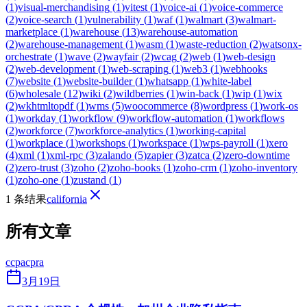
(
1
)
visual-merchandising
(
1
)
vitest
(
1
)
voice-ai
(
1
)
voice-commerce
(
2
)
voice-search
(
1
)
vulnerability
(
1
)
waf
(
1
)
walmart
(
3
)
walmart-
marketplace
(
1
)
warehouse
(
13
)
warehouse-automation
(
2
)
warehouse-management
(
1
)
wasm
(
1
)
waste-reduction
(
2
)
watsonx-
orchestrate
(
1
)
wave
(
2
)
wayfair
(
2
)
wcag
(
2
)
web
(
1
)
web-design
(
2
)
web-development
(
1
)
web-scraping
(
1
)
web3
(
1
)
webhooks
(
7
)
website
(
1
)
website-builder
(
1
)
whatsapp
(
1
)
white-label
(
6
)
wholesale
(
12
)
wiki
(
2
)
wildberries
(
1
)
win-back
(
1
)
wip
(
1
)
wix
(
2
)
wkhtmltopdf
(
1
)
wms
(
5
)
woocommerce
(
8
)
wordpress
(
1
)
work-os
(
1
)
workday
(
1
)
workflow
(
9
)
workflow-automation
(
1
)
workflows
(
2
)
workforce
(
7
)
workforce-analytics
(
1
)
working-capital
(
1
)
workplace
(
1
)
workshops
(
1
)
workspace
(
1
)
wps-payroll
(
1
)
xero
(
4
)
xml
(
1
)
xml-rpc
(
3
)
zalando
(
5
)
zapier
(
3
)
zatca
(
2
)
zero-downtime
(
2
)
zero-trust
(
3
)
zoho
(
2
)
zoho-books
(
1
)
zoho-crm
(
1
)
zoho-inventory
(
1
)
zoho-one
(
1
)
zustand
(
1
)
1 条结果
california
所有文章
ccpa
cpra
3月19日