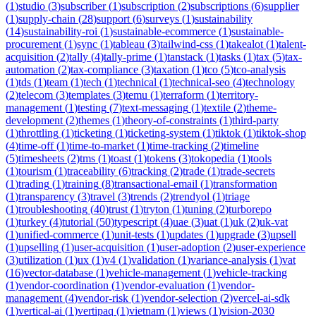
(
1
)
studio
(
3
)
subscriber
(
1
)
subscription
(
2
)
subscriptions
(
6
)
supplier
(
1
)
supply-chain
(
28
)
support
(
6
)
surveys
(
1
)
sustainability
(
14
)
sustainability-roi
(
1
)
sustainable-ecommerce
(
1
)
sustainable-
procurement
(
1
)
sync
(
1
)
tableau
(
3
)
tailwind-css
(
1
)
takealot
(
1
)
talent-
acquisition
(
2
)
tally
(
4
)
tally-prime
(
1
)
tanstack
(
1
)
tasks
(
1
)
tax
(
5
)
tax-
automation
(
2
)
tax-compliance
(
3
)
taxation
(
1
)
tco
(
5
)
tco-analysis
(
1
)
tds
(
1
)
team
(
1
)
tech
(
1
)
technical
(
1
)
technical-seo
(
4
)
technology
(
2
)
telecom
(
3
)
templates
(
3
)
temu
(
1
)
terraform
(
1
)
territory-
management
(
1
)
testing
(
7
)
text-messaging
(
1
)
textile
(
2
)
theme-
development
(
2
)
themes
(
1
)
theory-of-constraints
(
1
)
third-party
(
1
)
throttling
(
1
)
ticketing
(
1
)
ticketing-system
(
1
)
tiktok
(
1
)
tiktok-shop
(
4
)
time-off
(
1
)
time-to-market
(
1
)
time-tracking
(
2
)
timeline
(
5
)
timesheets
(
2
)
tms
(
1
)
toast
(
1
)
tokens
(
3
)
tokopedia
(
1
)
tools
(
1
)
tourism
(
1
)
traceability
(
6
)
tracking
(
2
)
trade
(
1
)
trade-secrets
(
1
)
trading
(
1
)
training
(
8
)
transactional-email
(
1
)
transformation
(
1
)
transparency
(
3
)
travel
(
3
)
trends
(
2
)
trendyol
(
1
)
triage
(
1
)
troubleshooting
(
40
)
trust
(
1
)
tryton
(
1
)
tuning
(
2
)
turborepo
(
1
)
turkey
(
4
)
tutorial
(
50
)
typescript
(
4
)
uae
(
3
)
uat
(
1
)
uk
(
2
)
uk-vat
(
1
)
unified-commerce
(
1
)
unit-tests
(
1
)
updates
(
1
)
upgrade
(
3
)
upsell
(
1
)
upselling
(
1
)
user-acquisition
(
1
)
user-adoption
(
2
)
user-experience
(
3
)
utilization
(
1
)
ux
(
1
)
v4
(
1
)
validation
(
1
)
variance-analysis
(
1
)
vat
(
16
)
vector-database
(
1
)
vehicle-management
(
1
)
vehicle-tracking
(
1
)
vendor-coordination
(
1
)
vendor-evaluation
(
1
)
vendor-
management
(
4
)
vendor-risk
(
1
)
vendor-selection
(
2
)
vercel-ai-sdk
(
1
)
vertical-ai
(
1
)
vertipaq
(
1
)
vietnam
(
1
)
views
(
1
)
vision-2030