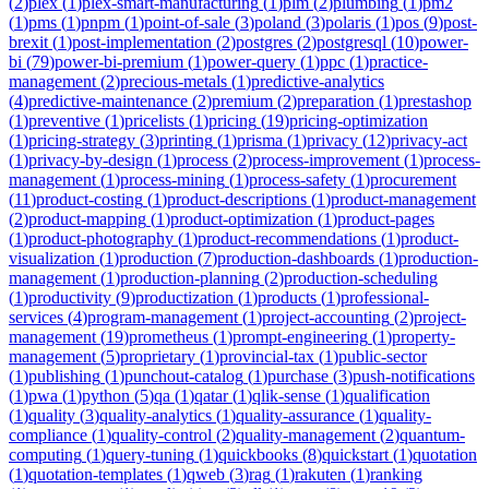
(
2
)
plex
(
1
)
plex-smart-manufacturing
(
1
)
plm
(
2
)
plumbing
(
1
)
pm2
(
1
)
pms
(
1
)
pnpm
(
1
)
point-of-sale
(
3
)
poland
(
3
)
polaris
(
1
)
pos
(
9
)
post-
brexit
(
1
)
post-implementation
(
2
)
postgres
(
2
)
postgresql
(
10
)
power-
bi
(
79
)
power-bi-premium
(
1
)
power-query
(
1
)
ppc
(
1
)
practice-
management
(
2
)
precious-metals
(
1
)
predictive-analytics
(
4
)
predictive-maintenance
(
2
)
premium
(
2
)
preparation
(
1
)
prestashop
(
1
)
preventive
(
1
)
pricelists
(
1
)
pricing
(
19
)
pricing-optimization
(
1
)
pricing-strategy
(
3
)
printing
(
1
)
prisma
(
1
)
privacy
(
12
)
privacy-act
(
1
)
privacy-by-design
(
1
)
process
(
2
)
process-improvement
(
1
)
process-
management
(
1
)
process-mining
(
1
)
process-safety
(
1
)
procurement
(
11
)
product-costing
(
1
)
product-descriptions
(
1
)
product-management
(
2
)
product-mapping
(
1
)
product-optimization
(
1
)
product-pages
(
1
)
product-photography
(
1
)
product-recommendations
(
1
)
product-
visualization
(
1
)
production
(
7
)
production-dashboards
(
1
)
production-
management
(
1
)
production-planning
(
2
)
production-scheduling
(
1
)
productivity
(
9
)
productization
(
1
)
products
(
1
)
professional-
services
(
4
)
program-management
(
1
)
project-accounting
(
2
)
project-
management
(
19
)
prometheus
(
1
)
prompt-engineering
(
1
)
property-
management
(
5
)
proprietary
(
1
)
provincial-tax
(
1
)
public-sector
(
1
)
publishing
(
1
)
punchout-catalog
(
1
)
purchase
(
3
)
push-notifications
(
1
)
pwa
(
1
)
python
(
5
)
qa
(
1
)
qatar
(
1
)
qlik-sense
(
1
)
qualification
(
1
)
quality
(
3
)
quality-analytics
(
1
)
quality-assurance
(
1
)
quality-
compliance
(
1
)
quality-control
(
2
)
quality-management
(
2
)
quantum-
computing
(
1
)
query-tuning
(
1
)
quickbooks
(
8
)
quickstart
(
1
)
quotation
(
1
)
quotation-templates
(
1
)
qweb
(
3
)
rag
(
1
)
rakuten
(
1
)
ranking