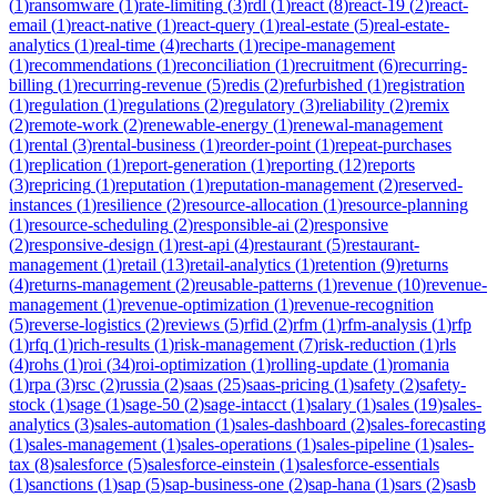
(
1
)
ransomware
(
1
)
rate-limiting
(
3
)
rdl
(
1
)
react
(
8
)
react-19
(
2
)
react-
email
(
1
)
react-native
(
1
)
react-query
(
1
)
real-estate
(
5
)
real-estate-
analytics
(
1
)
real-time
(
4
)
recharts
(
1
)
recipe-management
(
1
)
recommendations
(
1
)
reconciliation
(
1
)
recruitment
(
6
)
recurring-
billing
(
1
)
recurring-revenue
(
5
)
redis
(
2
)
refurbished
(
1
)
registration
(
1
)
regulation
(
1
)
regulations
(
2
)
regulatory
(
3
)
reliability
(
2
)
remix
(
2
)
remote-work
(
2
)
renewable-energy
(
1
)
renewal-management
(
1
)
rental
(
3
)
rental-business
(
1
)
reorder-point
(
1
)
repeat-purchases
(
1
)
replication
(
1
)
report-generation
(
1
)
reporting
(
12
)
reports
(
3
)
repricing
(
1
)
reputation
(
1
)
reputation-management
(
2
)
reserved-
instances
(
1
)
resilience
(
2
)
resource-allocation
(
1
)
resource-planning
(
1
)
resource-scheduling
(
2
)
responsible-ai
(
2
)
responsive
(
2
)
responsive-design
(
1
)
rest-api
(
4
)
restaurant
(
5
)
restaurant-
management
(
1
)
retail
(
13
)
retail-analytics
(
1
)
retention
(
9
)
returns
(
4
)
returns-management
(
2
)
reusable-patterns
(
1
)
revenue
(
10
)
revenue-
management
(
1
)
revenue-optimization
(
1
)
revenue-recognition
(
5
)
reverse-logistics
(
2
)
reviews
(
5
)
rfid
(
2
)
rfm
(
1
)
rfm-analysis
(
1
)
rfp
(
1
)
rfq
(
1
)
rich-results
(
1
)
risk-management
(
7
)
risk-reduction
(
1
)
rls
(
4
)
rohs
(
1
)
roi
(
34
)
roi-optimization
(
1
)
rolling-update
(
1
)
romania
(
1
)
rpa
(
3
)
rsc
(
2
)
russia
(
2
)
saas
(
25
)
saas-pricing
(
1
)
safety
(
2
)
safety-
stock
(
1
)
sage
(
1
)
sage-50
(
2
)
sage-intacct
(
1
)
salary
(
1
)
sales
(
19
)
sales-
analytics
(
3
)
sales-automation
(
1
)
sales-dashboard
(
2
)
sales-forecasting
(
1
)
sales-management
(
1
)
sales-operations
(
1
)
sales-pipeline
(
1
)
sales-
tax
(
8
)
salesforce
(
5
)
salesforce-einstein
(
1
)
salesforce-essentials
(
1
)
sanctions
(
1
)
sap
(
5
)
sap-business-one
(
2
)
sap-hana
(
1
)
sars
(
2
)
sasb