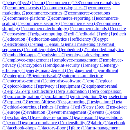
(
1
)
ebay
(
3
)
ec2
(
1
)
ecm
(
1
)
ecommerce
(
178
)
ecommerce-analytics
(
3
)
ecommerce-costs
(
1
)
ecommerce-logistics
(
1
)
ecommerce-
marketing
(
2
)
ecommerce-metrics
(
2
)
ecommerce-operations
(
2
)
ecommerce-platform
(
2
)
ecommerce-reporting
(
1
)
ecommerce-
scaling
(
1
)
ecommerce-security
(
1
)
ecommerce-seo
(
3
)
ecommerce-
shipping
(
1
)
ecommerce-technology
(
1
)
ecommerce-trends
(
1
)
ecosire
(
7
)
ecosystem
(
1
)
edge-computing
(
2
)
edi
(
1
)
editorial
(
1
)
edr
(
1
)
edtech
(
1
)
education
(
4
)
education-analytics
(
1
)
efficiency
(
8
)
egypt
(
2
)
electronics
(
1
)
emag
(
1
)
email
(
2
)
email-marketing
(
10
)
email-
sequences
(
1
)
email-templates
(
1
)
embedded
(
2
)
embedded-analytics
(
5
)
embedded-apps
(
1
)
emissions
(
1
)
employee-development
(
1
)
employee-engagement
(
1
)
employee-management
(
3
)
employee-
privacy
(
1
)
encryption
(
1
)
endpoint-security
(
1
)
energy
(
3
)
energy-
efficiency
(
1
)
energy-management
(
1
)
engagement
(
1
)
enrollment
(
2
)
enterprise
(
39
)
enterprise-ai
(
2
)
enterprise-architecture
(
1
)
enterprise-content
(
1
)
enterprise-software
(
1
)
eoq
(
1
)
epicor
(
2
)
epicor-kinetic
(
1
)
eprivacy
(
1
)
equipment
(
2
)
equipment-rental
(
2
)
erp
(
225
)
erp-architecture
(
1
)
erp-automation
(
1
)
erp-comparison
(
9
)
erp-configuration
(
1
)
erp-failure
(
1
)
erp-integration
(
8
)
erp-selection
(
2
)
erpnext
(
18
)
errors
(
40
)
esg
(
5
)
esg-reporting
(
2
)
esignature
(
1
)
eta
(
2
)
ethical-sourcing
(
1
)
ethics
(
1
)
etims
(
1
)
etl
(
5
)
etsy
(
3
)
eu
(
2
)
eu-ai-act
(
1
)
europe
(
2
)
evaluation
(
3
)
event-management
(
2
)
events
(
1
)
excel
(
3
)
exchanges
(
1
)
executive-reporting
(
1
)
expansion
(
1
)
expectations
(
1
)
expo
(
1
)
export-compliance
(
1
)
extensibility
(
2
)
fabric
(
1
)
facebook
(
1
)
facebook-shops
(
1
)
factory-floor
(
1
)
faire
(
1
)
farm-management