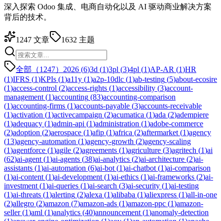
深入探索 Odoo 集成、电商自动化以及 AI 驱动商业解决方案
背后的技术。
1247
文章
1632
主题
全部（1247）
2026
(
6
)
3d
(
1
)
3pl
(
3
)
4pl
(
1
)
AP-AR
(
1
)
HR
(
1
)
IFRS
(
1
)
KPIs
(
1
)
a11y
(
1
)
a2p-10dlc
(
1
)
ab-testing
(
5
)
about-ecosire
(
1
)
access-control
(
2
)
access-rights
(
1
)
accessibility
(
3
)
account-
management
(
1
)
accounting
(
83
)
accounting-comparison
(
1
)
accounting-firms
(
1
)
accounts-payable
(
3
)
accounts-receivable
(
1
)
activation
(
1
)
activecampaign
(
2
)
acumatica
(
1
)
ada
(
2
)
adempiere
(
1
)
adequacy
(
1
)
admin-api
(
1
)
administration
(
1
)
adobe-commerce
(
2
)
adoption
(
2
)
aerospace
(
1
)
afip
(
1
)
africa
(
2
)
aftermarket
(
1
)
agency
(
13
)
agency-automation
(
1
)
agency-growth
(
2
)
agency-scaling
(
1
)
agentforce
(
1
)
agile
(
2
)
agreements
(
1
)
agriculture
(
3
)
agritech
(
1
)
ai
(
62
)
ai-agent
(
1
)
ai-agents
(
38
)
ai-analytics
(
2
)
ai-architecture
(
2
)
ai-
assistants
(
1
)
ai-automation
(
6
)
ai-bot
(
1
)
ai-chatbot
(
1
)
ai-comparison
(
1
)
ai-content
(
1
)
ai-development
(
1
)
ai-ethics
(
1
)
ai-frameworks
(
2
)
ai-
investment
(
1
)
ai-queries
(
1
)
ai-search
(
3
)
ai-security
(
1
)
ai-testing
(
1
)
ai-threats
(
1
)
alerting
(
2
)
alexa
(
1
)
alibaba
(
1
)
aliexpress
(
1
)
all-in-one
(
2
)
allegro
(
2
)
amazon
(
7
)
amazon-ads
(
1
)
amazon-ppc
(
1
)
amazon-
seller
(
1
)
aml
(
1
)
analytics
(
40
)
announcement
(
1
)
anomaly-detection