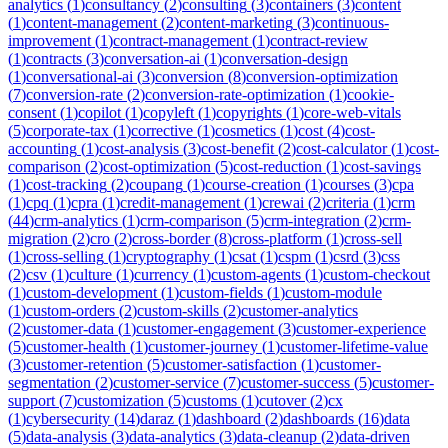
analytics
(
1
)
consultancy
(
2
)
consulting
(
3
)
containers
(
3
)
content
(
1
)
content-management
(
2
)
content-marketing
(
3
)
continuous-
improvement
(
1
)
contract-management
(
1
)
contract-review
(
1
)
contracts
(
3
)
conversation-ai
(
1
)
conversation-design
(
1
)
conversational-ai
(
3
)
conversion
(
8
)
conversion-optimization
(
7
)
conversion-rate
(
2
)
conversion-rate-optimization
(
1
)
cookie-
consent
(
1
)
copilot
(
1
)
copyleft
(
1
)
copyrights
(
1
)
core-web-vitals
(
5
)
corporate-tax
(
1
)
corrective
(
1
)
cosmetics
(
1
)
cost
(
4
)
cost-
accounting
(
1
)
cost-analysis
(
3
)
cost-benefit
(
2
)
cost-calculator
(
1
)
cost-
comparison
(
2
)
cost-optimization
(
5
)
cost-reduction
(
1
)
cost-savings
(
1
)
cost-tracking
(
2
)
coupang
(
1
)
course-creation
(
1
)
courses
(
3
)
cpa
(
1
)
cpq
(
1
)
cpra
(
1
)
credit-management
(
1
)
crewai
(
2
)
criteria
(
1
)
crm
(
44
)
crm-analytics
(
1
)
crm-comparison
(
5
)
crm-integration
(
2
)
crm-
migration
(
2
)
cro
(
2
)
cross-border
(
8
)
cross-platform
(
1
)
cross-sell
(
1
)
cross-selling
(
1
)
cryptography
(
1
)
csat
(
1
)
cspm
(
1
)
csrd
(
3
)
css
(
2
)
csv
(
1
)
culture
(
1
)
currency
(
1
)
custom-agents
(
1
)
custom-checkout
(
1
)
custom-development
(
1
)
custom-fields
(
1
)
custom-module
(
1
)
custom-orders
(
2
)
custom-skills
(
2
)
customer-analytics
(
2
)
customer-data
(
1
)
customer-engagement
(
3
)
customer-experience
(
5
)
customer-health
(
1
)
customer-journey
(
1
)
customer-lifetime-value
(
3
)
customer-retention
(
5
)
customer-satisfaction
(
1
)
customer-
segmentation
(
2
)
customer-service
(
7
)
customer-success
(
5
)
customer-
support
(
7
)
customization
(
5
)
customs
(
1
)
cutover
(
2
)
cx
(
1
)
cybersecurity
(
14
)
daraz
(
1
)
dashboard
(
2
)
dashboards
(
16
)
data
(
5
)
data-analysis
(
3
)
data-analytics
(
3
)
data-cleanup
(
2
)
data-driven