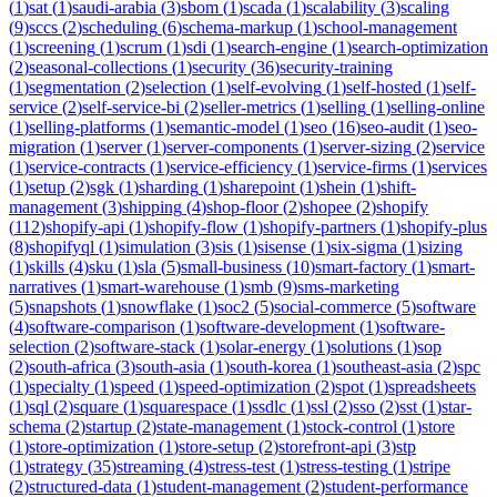
(
1
)
sat
(
1
)
saudi-arabia
(
3
)
sbom
(
1
)
scada
(
1
)
scalability
(
3
)
scaling
(
9
)
sccs
(
2
)
scheduling
(
6
)
schema-markup
(
1
)
school-management
(
1
)
screening
(
1
)
scrum
(
1
)
sdi
(
1
)
search-engine
(
1
)
search-optimization
(
2
)
seasonal-collections
(
1
)
security
(
36
)
security-training
(
1
)
segmentation
(
2
)
selection
(
1
)
self-evolving
(
1
)
self-hosted
(
1
)
self-
service
(
2
)
self-service-bi
(
2
)
seller-metrics
(
1
)
selling
(
1
)
selling-online
(
1
)
selling-platforms
(
1
)
semantic-model
(
1
)
seo
(
16
)
seo-audit
(
1
)
seo-
migration
(
1
)
server
(
1
)
server-components
(
1
)
server-sizing
(
2
)
service
(
1
)
service-contracts
(
1
)
service-efficiency
(
1
)
service-firms
(
1
)
services
(
1
)
setup
(
2
)
sgk
(
1
)
sharding
(
1
)
sharepoint
(
1
)
shein
(
1
)
shift-
management
(
3
)
shipping
(
4
)
shop-floor
(
2
)
shopee
(
2
)
shopify
(
112
)
shopify-api
(
1
)
shopify-flow
(
1
)
shopify-partners
(
1
)
shopify-plus
(
8
)
shopifyql
(
1
)
simulation
(
3
)
sis
(
1
)
sisense
(
1
)
six-sigma
(
1
)
sizing
(
1
)
skills
(
4
)
sku
(
1
)
sla
(
5
)
small-business
(
10
)
smart-factory
(
1
)
smart-
narratives
(
1
)
smart-warehouse
(
1
)
smb
(
9
)
sms-marketing
(
5
)
snapshots
(
1
)
snowflake
(
1
)
soc2
(
5
)
social-commerce
(
5
)
software
(
4
)
software-comparison
(
1
)
software-development
(
1
)
software-
selection
(
2
)
software-stack
(
1
)
solar-energy
(
1
)
solutions
(
1
)
sop
(
2
)
south-africa
(
3
)
south-asia
(
1
)
south-korea
(
1
)
southeast-asia
(
2
)
spc
(
1
)
specialty
(
1
)
speed
(
1
)
speed-optimization
(
2
)
spot
(
1
)
spreadsheets
(
1
)
sql
(
2
)
square
(
1
)
squarespace
(
1
)
ssdlc
(
1
)
ssl
(
2
)
sso
(
2
)
sst
(
1
)
star-
schema
(
2
)
startup
(
2
)
state-management
(
1
)
stock-control
(
1
)
store
(
1
)
store-optimization
(
1
)
store-setup
(
2
)
storefront-api
(
3
)
stp
(
1
)
strategy
(
35
)
streaming
(
4
)
stress-test
(
1
)
stress-testing
(
1
)
stripe
(
2
)
structured-data
(
1
)
student-management
(
2
)
student-performance