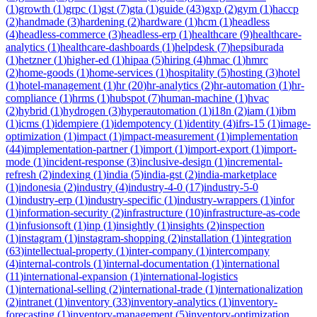
(
1
)
growth
(
1
)
grpc
(
1
)
gst
(
7
)
gta
(
1
)
guide
(
43
)
gxp
(
2
)
gym
(
1
)
haccp
(
2
)
handmade
(
3
)
hardening
(
2
)
hardware
(
1
)
hcm
(
1
)
headless
(
4
)
headless-commerce
(
3
)
headless-erp
(
1
)
healthcare
(
9
)
healthcare-
analytics
(
1
)
healthcare-dashboards
(
1
)
helpdesk
(
7
)
hepsiburada
(
1
)
hetzner
(
1
)
higher-ed
(
1
)
hipaa
(
5
)
hiring
(
4
)
hmac
(
1
)
hmrc
(
2
)
home-goods
(
1
)
home-services
(
1
)
hospitality
(
5
)
hosting
(
3
)
hotel
(
1
)
hotel-management
(
1
)
hr
(
20
)
hr-analytics
(
2
)
hr-automation
(
1
)
hr-
compliance
(
1
)
hrms
(
1
)
hubspot
(
7
)
human-machine
(
1
)
hvac
(
2
)
hybrid
(
1
)
hydrogen
(
3
)
hyperautomation
(
1
)
i18n
(
2
)
iam
(
1
)
ibm
(
1
)
icms
(
1
)
idempiere
(
1
)
idempotency
(
1
)
identity
(
4
)
ifrs-15
(
1
)
image-
optimization
(
1
)
impact
(
1
)
impact-measurement
(
1
)
implementation
(
44
)
implementation-partner
(
1
)
import
(
1
)
import-export
(
1
)
import-
mode
(
1
)
incident-response
(
3
)
inclusive-design
(
1
)
incremental-
refresh
(
2
)
indexing
(
1
)
india
(
5
)
india-gst
(
2
)
india-marketplace
(
1
)
indonesia
(
2
)
industry
(
4
)
industry-4-0
(
17
)
industry-5-0
(
1
)
industry-erp
(
1
)
industry-specific
(
1
)
industry-wrappers
(
1
)
infor
(
1
)
information-security
(
2
)
infrastructure
(
10
)
infrastructure-as-code
(
1
)
infusionsoft
(
1
)
inp
(
1
)
insightly
(
1
)
insights
(
2
)
inspection
(
1
)
instagram
(
1
)
instagram-shopping
(
2
)
installation
(
1
)
integration
(
63
)
intellectual-property
(
1
)
inter-company
(
1
)
intercompany
(
4
)
internal-controls
(
1
)
internal-documentation
(
1
)
international
(
11
)
international-expansion
(
1
)
international-logistics
(
1
)
international-selling
(
2
)
international-trade
(
1
)
internationalization
(
2
)
intranet
(
1
)
inventory
(
33
)
inventory-analytics
(
1
)
inventory-
forecasting
(
1
)
inventory-management
(
5
)
inventory-optimization