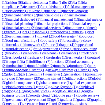
(
1
)
fashion
(
6
)
fattura-elettronica
(
1
)
fba
(
1
)
fbr
(
2
)
fda
(
1
)
fda-
compliance
(
3
)
features
(
1
)
fec
(
1
)
fedramp
(
1
)
field-management
(
1
)
field-service
(
1
)
fill-rate
(
1
)
finance
(
10
)
financial-analysis
(
2
)
financial-analytics
(
2
)
financial-close
(
2
)
financial-crime
(
1
)
financial-dashboard
(
1
)
financial-management
(
1
)
financial-metrics
(
1
)
financial-planning
(
1
)
financial-projections
(
1
)
financial-reporting
(
4
)
financial-reports
(
2
)
financial-services
(
3
)
fine-tuning
(
1
)
fintech
(
3
)
firewall
(
1
)
firs
(
2
)
fishbowl
(
1
)
fitment-data
(
1
)
fitness
(
1
)
fleet
(
1
)
fleet-management
(
1
)
flipkart
(
2
)
food-beverage
(
4
)
food-cost
(
1
)
food-manufacturing
(
1
)
food-safety
(
1
)
forecasting
(
9
)
forex
(
1
)
formulas
(
1
)
framework
(
2
)
france
(
1
)
frappe
(
4
)
frappe-cloud
(
1
)
fraud-detection
(
2
)
fraud-prevention
(
2
)
free
(
1
)
free-accounting
(
1
)
free-tool
(
1
)
free-tools
(
1
)
free-zone
(
1
)
freelancer
(
2
)
freelancers
(
1
)
freshbooks
(
2
)
freshdesk
(
1
)
freshsales
(
1
)
freshworks
(
1
)
frontend
(
3
)
fruugo
(
1
)
fta
(
1
)
fulfillment
(
7
)
functions
(
2
)
fund-accounting
(
2
)
fundraising
(
1
)
funnel-builder
(
2
)
funnels
(
4
)
furniture
(
2
)
future
(
3
)
future-of-work
(
1
)
gantt
(
1
)
gateway
(
1
)
gateways
(
1
)
gcc
(
1
)
gcp
(
2
)
gdpr
(
12
)
gds
(
1
)
gemini
(
1
)
general-ai
(
1
)
generation
(
1
)
generative-
ai
(
2
)
geo
(
1
)
germany
(
23
)
getting-started
(
1
)
github-actions
(
3
)
global
(
3
)
global-compliance
(
1
)
global-ecommerce
(
1
)
global-expansion
(
1
)
global-operations
(
1
)
gmp
(
2
)
go-live
(
2
)
gobd
(
1
)
gohighlevel
(
76
)
google
(
1
)
google-analytics
(
2
)
google-business
(
1
)
google-
business-profile
(
1
)
google-cloud
(
2
)
google-pay
(
1
)
google-reviews
(
1
)
governance
(
8
)
government
(
3
)
gpt
(
1
)
grafana
(
1
)
grants
(
2
)
graphql
(
3
)
green-it
(
1
)
green-warehouse
(
1
)
gri
(
2
)
growing-business