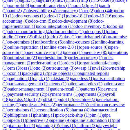
(
2
)
nfe
(
1
)
nginx
(
1
)
nigeria
(
3
)
nis2
(
1
)
nist
(
1
)
nlp
(
1
)
no-code
(
6
)
nodejs
(
1
)
nonprofit
(
4
)
nonprofit-analytics
(
1
)
noon
(
2
)
nps
(
1
)
oauth
(
1
)
oauth2
(
2
)
observability
(
4
)
occupancy
(
1
)
ocr
(
2
)
odoo
(
446
)
odoo
19
(
1
)
odoo versions
(
1
)
odoo-17
(
1
)
odoo-18
(
1
)
odoo-19
(
16
)
odoo-
accounting
(
6
)
odoo-crm
(
5
)
odoo-development
(
8
)
odoo-
implementation
(
1
)
odoo-integration
(
1
)
odoo-inventory
(
5
)
odoo-iot
(
1
)
odoo-manufacturing
(
4
)
odoo-modules
(
1
)
odoo-pos
(
1
)
odoo-
studio
(
1
)
oee
(
2
)
ofbiz
(
1
)
oidc
(
2
)
okrs
(
1
)
omnichannel
(
4
)
on-premise
(
1
)
on-premises
(
1
)
onboarding
(
6
)
online-courses
(
2
)
online-learning
(
2
)
online-reputation
(
1
)
online-store-2.0
(
1
)
open-source
(
6
)
open-
source-bi
(
1
)
open-source-erp
(
13
)
openai
(
1
)
openclaw
(
85
)
operations
(
6
)
optimization
(
21
)
orchestration
(
6
)
order-accuracy
(
1
)
order-
management
(
2
)
order-routing
(
1
)
orders
(
1
)
organizational-change
(
1
)
orm
(
3
)
oss
(
1
)
otto
(
3
)
outsourcing
(
3
)
owasp
(
1
)
owl
(
2
)
ownership
(
1
)
ozon
(
1
)
packaging
(
2
)
page-objects
(
1
)
paginated-reports
(
1
)
pagination
(
1
)
pajak
(
1
)
pakistan
(
2
)
paperless
(
1
)
parts-distribution
(
1
)
parts-management
(
1
)
patents
(
1
)
patient-analytics
(
1
)
patient-care
(
2
)
patient-management
(
1
)
patient-recall
(
1
)
patterns
(
5
)
payment
(
1
)
payment-security
(
2
)
payment-terms
(
1
)
payments
(
5
)
payroll
(
18
)
pci-dss
(
4
)
pdf
(
2
)
pdfkit
(
1
)
pdpl
(
2
)
peachtree
(
2
)
penetration-
testing
(
1
)
people-analytics
(
2
)
performance
(
25
)
performance-review
(
1
)
permissions
(
1
)
personalization
(
5
)
pharma
(
4
)
pharmaceutical
(
2
)
philippines
(
1
)
phishing
(
1
)
pick-pack-ship
(
1
)
pim
(
1
)
pipa
(
1
)
pipeda
(
1
)
pipedrive
(
2
)
pipeline
(
9
)
pipeline-automation
(
1
)
pipl
(
1
)
pixel-perfect
(
1
)
planning
(
9
)
plans
(
1
)
platform
(
3
)
playwright