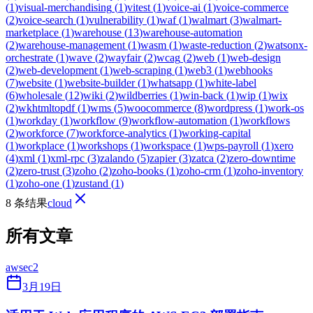
(
1
)
visual-merchandising
(
1
)
vitest
(
1
)
voice-ai
(
1
)
voice-commerce
(
2
)
voice-search
(
1
)
vulnerability
(
1
)
waf
(
1
)
walmart
(
3
)
walmart-
marketplace
(
1
)
warehouse
(
13
)
warehouse-automation
(
2
)
warehouse-management
(
1
)
wasm
(
1
)
waste-reduction
(
2
)
watsonx-
orchestrate
(
1
)
wave
(
2
)
wayfair
(
2
)
wcag
(
2
)
web
(
1
)
web-design
(
2
)
web-development
(
1
)
web-scraping
(
1
)
web3
(
1
)
webhooks
(
7
)
website
(
1
)
website-builder
(
1
)
whatsapp
(
1
)
white-label
(
6
)
wholesale
(
12
)
wiki
(
2
)
wildberries
(
1
)
win-back
(
1
)
wip
(
1
)
wix
(
2
)
wkhtmltopdf
(
1
)
wms
(
5
)
woocommerce
(
8
)
wordpress
(
1
)
work-os
(
1
)
workday
(
1
)
workflow
(
9
)
workflow-automation
(
1
)
workflows
(
2
)
workforce
(
7
)
workforce-analytics
(
1
)
working-capital
(
1
)
workplace
(
1
)
workshops
(
1
)
workspace
(
1
)
wps-payroll
(
1
)
xero
(
4
)
xml
(
1
)
xml-rpc
(
3
)
zalando
(
5
)
zapier
(
3
)
zatca
(
2
)
zero-downtime
(
2
)
zero-trust
(
3
)
zoho
(
2
)
zoho-books
(
1
)
zoho-crm
(
1
)
zoho-inventory
(
1
)
zoho-one
(
1
)
zustand
(
1
)
8 条结果
cloud
所有文章
aws
ec2
3月19日