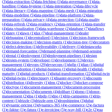
(
3
)
data-extraction
(
2
)
data-fetching
(
1
)
data-governance
(
1
)
data-
handling
(
1
)
data-hygiene
(
1
)
data-integration
(
2
)
data-lifecycle
(
1
)
data-literacy
(
1
)
data-mapping
(
1
)
data-mesh
(
1
)
data-migration
(
8
)
data-modeling
(
5
)
data-pipeline
(
1
)
data-platform
(
2
)
data-
preparation
(
1
)
data-privacy
(
4
)
data-protection
(
14
)
data-quality
(
4
)
data-refresh
(
2
)
data-residency
(
2
)
data-retention
(
1
)
data-transfer
(
4
)
data-visualization
(
5
)
data-warehouse
(
2
)
database
(
7
)
dataflows
(
1
)
datev
(
1
)
dawn
(
1
)
dax
(
7
)
deal-management
(
1
)
dealer
(
1
)
debugging
(
1
)
decentralized
(
1
)
decision
(
1
)
decision-framework
(
1
)
decision-making
(
1
)
decision-matrix
(
1
)
decision-tree
(
1
)
decorators
(
1
)
defect-detection
(
1
)
deliverability
(
1
)
delivery
(
1
)
delmiaworks
(
1
)
demand-forecasting
(
3
)
demand-planning
(
4
)
demand-sensing
(
1
)
dental
(
1
)
deployment
(
10
)
deployment-pipelines
(
1
)
design
(
2
)
design-system
(
1
)
developer
(
1
)
development
(
13
)
device-
management
(
1
)
devops
(
29
)
devsecops
(
1
)
dgfip
(
1
)
dian
(
1
)
digital
(
1
)
digital-adoption
(
1
)
digital-business
(
1
)
digital-health
(
1
)
digital-
maturity
(
1
)
digital-products
(
1
)
digital-transformation
(
22
)
digital-twin
(
2
)
digital-twins
(
1
)
directquery
(
1
)
disaster-recovery
(
1
)
discounts
(
2
)
distribution
(
4
)
diversity
(
1
)
dms
(
2
)
docker
(
3
)
docker-compose
(
1
)
doctype
(
1
)
document-management
(
3
)
document-processing
(
2
)
documentation
(
2
)
documents
(
4
)
dolibarr
(
1
)
domo
(
1
)
donor-
management
(
2
)
dpa
(
1
)
dpdp
(
1
)
dpo
(
1
)
drip-campaigns
(
1
)
drip-
content
(
1
)
drizzle
(
3
)
drizzle-orm
(
2
)
dropshipping
(
3
)
dubai
(
1
)
dynamic-pricing
(
3
)
dynamics-365
(
4
)
e-commerce
(
2
)
e-factura
(
1
)
e-faktur
(
1
)
e-fatura
(
1
)
e-invoicing
(
5
)
e-way-bill
(
1
)
e2e
(
2
)
eaa