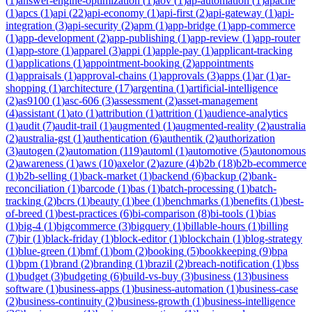
(
1
)
answer-engine-optimization
(
1
)
aov
(
1
)
ap-automation
(
1
)
apache
(
1
)
apcs
(
1
)
api
(
22
)
api-economy
(
1
)
api-first
(
2
)
api-gateway
(
1
)
api-
integration
(
3
)
api-security
(
2
)
apm
(
1
)
app-bridge
(
1
)
app-commerce
(
1
)
app-development
(
2
)
app-publishing
(
1
)
app-review
(
1
)
app-router
(
1
)
app-store
(
1
)
apparel
(
3
)
appi
(
1
)
apple-pay
(
1
)
applicant-tracking
(
1
)
applications
(
1
)
appointment-booking
(
2
)
appointments
(
1
)
appraisals
(
1
)
approval-chains
(
1
)
approvals
(
3
)
apps
(
1
)
ar
(
1
)
ar-
shopping
(
1
)
architecture
(
17
)
argentina
(
1
)
artificial-intelligence
(
2
)
as9100
(
1
)
asc-606
(
3
)
assessment
(
2
)
asset-management
(
4
)
assistant
(
1
)
ato
(
1
)
attribution
(
1
)
attrition
(
1
)
audience-analytics
(
1
)
audit
(
7
)
audit-trail
(
1
)
augmented
(
1
)
augmented-reality
(
2
)
australia
(
2
)
australia-gst
(
1
)
authentication
(
6
)
authentik
(
2
)
authorization
(
3
)
autogen
(
2
)
automation
(
119
)
automl
(
1
)
automotive
(
5
)
autonomous
(
2
)
awareness
(
1
)
aws
(
10
)
axelor
(
2
)
azure
(
4
)
b2b
(
18
)
b2b-ecommerce
(
1
)
b2b-selling
(
1
)
back-market
(
1
)
backend
(
6
)
backup
(
2
)
bank-
reconciliation
(
1
)
barcode
(
1
)
bas
(
1
)
batch-processing
(
1
)
batch-
tracking
(
2
)
bcrs
(
1
)
beauty
(
1
)
bee
(
1
)
benchmarks
(
1
)
benefits
(
1
)
best-
of-breed
(
1
)
best-practices
(
6
)
bi-comparison
(
8
)
bi-tools
(
1
)
bias
(
1
)
big-4
(
1
)
bigcommerce
(
3
)
bigquery
(
1
)
billable-hours
(
1
)
billing
(
7
)
bir
(
1
)
black-friday
(
1
)
block-editor
(
1
)
blockchain
(
1
)
blog-strategy
(
1
)
blue-green
(
1
)
bmf
(
1
)
bom
(
2
)
booking
(
5
)
bookkeeping
(
9
)
bpa
(
1
)
bpm
(
1
)
brand
(
2
)
branding
(
1
)
brazil
(
2
)
breach-notification
(
1
)
bss
(
1
)
budget
(
3
)
budgeting
(
6
)
build-vs-buy
(
3
)
business
(
13
)
business
software
(
1
)
business-apps
(
1
)
business-automation
(
1
)
business-case
(
2
)
business-continuity
(
2
)
business-growth
(
1
)
business-intelligence