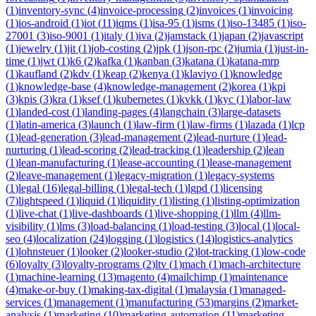
(
1
)
inventory-sync
(
4
)
invoice-processing
(
2
)
invoices
(
1
)
invoicing
(
1
)
ios-android
(
1
)
iot
(
11
)
iqms
(
1
)
isa-95
(
1
)
isms
(
1
)
iso-13485
(
1
)
iso-
27001
(
3
)
iso-9001
(
1
)
italy
(
1
)
iva
(
2
)
jamstack
(
1
)
japan
(
2
)
javascript
(
1
)
jewelry
(
1
)
jit
(
1
)
job-costing
(
2
)
jpk
(
1
)
json-rpc
(
2
)
jumia
(
1
)
just-in-
time
(
1
)
jwt
(
1
)
k6
(
2
)
kafka
(
1
)
kanban
(
3
)
katana
(
1
)
katana-mrp
(
1
)
kaufland
(
2
)
kdv
(
1
)
keap
(
2
)
kenya
(
1
)
klaviyo
(
1
)
knowledge
(
1
)
knowledge-base
(
4
)
knowledge-management
(
2
)
korea
(
1
)
kpi
(
3
)
kpis
(
3
)
kra
(
1
)
ksef
(
1
)
kubernetes
(
1
)
kvkk
(
1
)
kyc
(
1
)
labor-law
(
1
)
landed-cost
(
1
)
landing-pages
(
4
)
langchain
(
3
)
large-datasets
(
1
)
latin-america
(
3
)
launch
(
1
)
law-firm
(
1
)
law-firms
(
1
)
lazada
(
1
)
lcp
(
1
)
lead-generation
(
3
)
lead-management
(
2
)
lead-nurture
(
1
)
lead-
nurturing
(
1
)
lead-scoring
(
2
)
lead-tracking
(
1
)
leadership
(
2
)
lean
(
1
)
lean-manufacturing
(
1
)
lease-accounting
(
1
)
lease-management
(
2
)
leave-management
(
1
)
legacy-migration
(
1
)
legacy-systems
(
1
)
legal
(
16
)
legal-billing
(
1
)
legal-tech
(
1
)
lgpd
(
1
)
licensing
(
7
)
lightspeed
(
1
)
liquid
(
1
)
liquidity
(
1
)
listing
(
1
)
listing-optimization
(
1
)
live-chat
(
1
)
live-dashboards
(
1
)
live-shopping
(
1
)
llm
(
4
)
llm-
visibility
(
1
)
lms
(
3
)
load-balancing
(
1
)
load-testing
(
3
)
local
(
1
)
local-
seo
(
4
)
localization
(
24
)
logging
(
1
)
logistics
(
14
)
logistics-analytics
(
1
)
lohnsteuer
(
1
)
looker
(
2
)
looker-studio
(
2
)
lot-tracking
(
1
)
low-code
(
6
)
loyalty
(
3
)
loyalty-programs
(
2
)
ltv
(
1
)
mach
(
1
)
mach-architecture
(
1
)
machine-learning
(
13
)
magento
(
4
)
mailchimp
(
1
)
maintenance
(
4
)
make-or-buy
(
1
)
making-tax-digital
(
1
)
malaysia
(
1
)
managed-
services
(
1
)
management
(
1
)
manufacturing
(
53
)
margins
(
2
)
market-
analysis
(
1
)
marketing
(
10
)
marketing-automation
(
11
)
marketing-