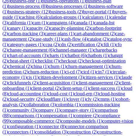
(
26
)
business-one
(
1
)
business-operations
(
1
)
business-plan
(
1
)
business-process
(
8
)
business-processes
(
1
)
business-software
(
1
)
business-strategy
(
12
)
business-tools
(
2
)
buyer-portal
(
1
)
buyers-
guide
(
1
)
caching
(
6
)
calculation-groups
(
1
)
calculators
(
1
)
calendar
(
3
)
california
(
1
)
cam
(
1
)
campaigns
(
4
)
canada
(
1
)
canada-hst
(
1
)
canary
(
1
)
capacity
(
2
)
capacity-planning
(
2
)
carbon-footprint
(
2
)
carbon-tracking
(
3
)
career-plans
(
1
)
cart-abandonment
(
2
)
case-
management
(
2
)
case-study
(
11
)
cash-flow
(
4
)
catalog
(
2
)
catalog-sync
(
1
)
category-pages
(
1
)
ccpa
(
2
)
cdn
(
2
)
certification
(
2
)
cfdi
(
1
)
cfo
(
2
)
change-management
(
6
)
channel-manager
(
1
)
chargebacks
(
1
)
chart-of-accounts
(
3
)
charts
(
1
)
chatbot
(
6
)
chatbots
(
1
)
chatgpt
(
2
)
cheat-sheet
(
1
)
checklist
(
7
)
checkout
(
2
)
checkout-optimization
(
2
)
chemical
(
2
)
china
(
1
)
churn
(
1
)
churn-management
(
1
)
churn-
prediction
(
2
)
churn-reduction
(
1
)
ci-cd
(
7
)
cicd
(
1
)
cin7
(
1
)
circular-
economy
(
1
)
cis
(
1
)
citizen-development
(
3
)
citizen-services
(
1
)
claude
(
2
)
clickfunnels
(
2
)
client-acquisition
(
1
)
client-management
(
2
)
client-
onboarding
(
1
)
client-portal
(
2
)
client-setup
(
1
)
client-success
(
1
)
cloud
(
8
)
cloud-accounting
(
1
)
cloud-cost
(
1
)
cloud-erp
(
3
)
cloud-hosting
(
2
)
cloud-security
(
2
)
cloudflare
(
1
)
clover
(
1
)
clv
(
2
)
cmms
(
1
)
cohort-
analysis
(
2
)
collaboration
(
3
)
colombia
(
1
)
commission-tracking
(
1
)
community
(
3
)
company
(
1
)
company-story
(
1
)
comparison
(
88
)
comparisons
(
1
)
compensation
(
1
)
compiere
(
2
)
compliance
(
99
)
composable-commerce
(
2
)
composite-models
(
1
)
computer-vision
(
1
)
configuration
(
1
)
connector
(
8
)
connector-comparison
(
1
)
connectors
(
1
)
consolidation
(
3
)
construction
(
2
)
construction-