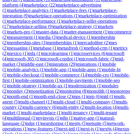
platform
(
4
)
marketplace
(
22
)
marketplace-advertising
(
1
)
marketplace-analytics
(
1
)
marketplace-fees
(
1
)
marketplace-
integration
(
9
)
marketplace-operations
(
1
)
marketplace-optimization
(
1
)
marketplace-performance
(
1
)
marketplace-seller-operations
(
17
)
marketplace-selling
(
9
)
marketplace-strategy
(
1
)
markets
(
1
)
markets-pro
(
1
)
master-data
(
1
)
matter-management
(
1
)
mcommerce
(
2
)
measurement
(
1
)
media
(
3
)
medical-device
(
1
)
membership
(
2
)
membership-sites
(
3
)
memberships
(
1
)
mercadolibre
(
2
)
mes
(
2
)
messaging
(
1
)
metabase
(
1
)
metasfresh
(
1
)
method-crm
(
1
)
metrics
(
2
)
mexico
(
1
)
mfa
(
1
)
microlearning
(
1
)
microservices
(
6
)
microsoft
(
4
)
microsoft-365
(
1
)
microsoft-copilot
(
1
)
microsoft-fabric
(
3
)
mid-
market
(
3
)
middle-east
(
3
)
migration
(
29
)
migrations
(
1
)
mobile
(
1
)
mobile-analytics
(
1
)
mobile-app
(
1
)
mobile-apps
(
1
)
mobile-bi
(
1
)
mobile-checkout
(
1
)
mobile-commerce
(
14
)
mobile-cro
(
1
)
mobile-
first
(
1
)
mobile-optimization
(
1
)
mobile-payments
(
1
)
mobile-seo
(
1
)
mobile-strategy
(
1
)
mobile-ux
(
1
)
modernization
(
1
)
modules
(
2
)
monday
(
3
)
monetization
(
2
)
monitoring
(
8
)
monolith
(
1
)
monorepo
(
2
)
month-end
(
1
)
month-end-close
(
2
)
mps
(
1
)
mrp
(
6
)
mtd
(
1
)
multi-
agent
(
5
)
multi-channel
(
13
)
multi-cloud
(
1
)
multi-company
(
3
)
multi-
country
(
2
)
multi-currency
(
6
)
multi-entity
(
2
)
multi-location
(
4
)
multi-
market
(
1
)
multi-marketplace
(
1
)
multi-tenancy
(
1
)
multi-tenant
(
4
)
multilingual
(
1
)
myinvois
(
1
)
n8n
(
1
)
native-app
(
1
)
natural-
language
(
2
)
ndpr
(
1
)
nearshoring
(
1
)
nestjs
(
5
)
netsuite
(
5
)
network-
operations
(
1
)
new-features
(
3
)
next-intl
(
1
)
next-js
(
1
)
nextjs
(
4
)
nexus