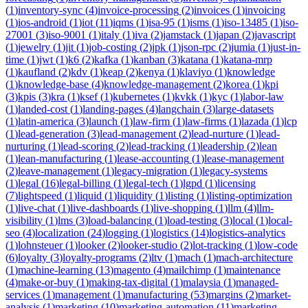
(
1
)
inventory-sync
(
4
)
invoice-processing
(
2
)
invoices
(
1
)
invoicing
(
1
)
ios-android
(
1
)
iot
(
11
)
iqms
(
1
)
isa-95
(
1
)
isms
(
1
)
iso-13485
(
1
)
iso-
27001
(
3
)
iso-9001
(
1
)
italy
(
1
)
iva
(
2
)
jamstack
(
1
)
japan
(
2
)
javascript
(
1
)
jewelry
(
1
)
jit
(
1
)
job-costing
(
2
)
jpk
(
1
)
json-rpc
(
2
)
jumia
(
1
)
just-in-
time
(
1
)
jwt
(
1
)
k6
(
2
)
kafka
(
1
)
kanban
(
3
)
katana
(
1
)
katana-mrp
(
1
)
kaufland
(
2
)
kdv
(
1
)
keap
(
2
)
kenya
(
1
)
klaviyo
(
1
)
knowledge
(
1
)
knowledge-base
(
4
)
knowledge-management
(
2
)
korea
(
1
)
kpi
(
3
)
kpis
(
3
)
kra
(
1
)
ksef
(
1
)
kubernetes
(
1
)
kvkk
(
1
)
kyc
(
1
)
labor-law
(
1
)
landed-cost
(
1
)
landing-pages
(
4
)
langchain
(
3
)
large-datasets
(
1
)
latin-america
(
3
)
launch
(
1
)
law-firm
(
1
)
law-firms
(
1
)
lazada
(
1
)
lcp
(
1
)
lead-generation
(
3
)
lead-management
(
2
)
lead-nurture
(
1
)
lead-
nurturing
(
1
)
lead-scoring
(
2
)
lead-tracking
(
1
)
leadership
(
2
)
lean
(
1
)
lean-manufacturing
(
1
)
lease-accounting
(
1
)
lease-management
(
2
)
leave-management
(
1
)
legacy-migration
(
1
)
legacy-systems
(
1
)
legal
(
16
)
legal-billing
(
1
)
legal-tech
(
1
)
lgpd
(
1
)
licensing
(
7
)
lightspeed
(
1
)
liquid
(
1
)
liquidity
(
1
)
listing
(
1
)
listing-optimization
(
1
)
live-chat
(
1
)
live-dashboards
(
1
)
live-shopping
(
1
)
llm
(
4
)
llm-
visibility
(
1
)
lms
(
3
)
load-balancing
(
1
)
load-testing
(
3
)
local
(
1
)
local-
seo
(
4
)
localization
(
24
)
logging
(
1
)
logistics
(
14
)
logistics-analytics
(
1
)
lohnsteuer
(
1
)
looker
(
2
)
looker-studio
(
2
)
lot-tracking
(
1
)
low-code
(
6
)
loyalty
(
3
)
loyalty-programs
(
2
)
ltv
(
1
)
mach
(
1
)
mach-architecture
(
1
)
machine-learning
(
13
)
magento
(
4
)
mailchimp
(
1
)
maintenance
(
4
)
make-or-buy
(
1
)
making-tax-digital
(
1
)
malaysia
(
1
)
managed-
services
(
1
)
management
(
1
)
manufacturing
(
53
)
margins
(
2
)
market-
analysis
(
1
)
marketing
(
10
)
marketing-automation
(
11
)
marketing-