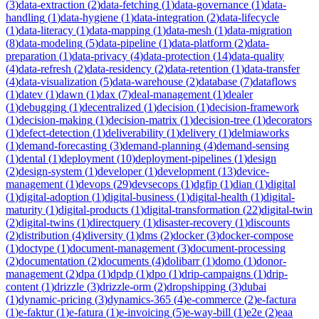
(
3
)
data-extraction
(
2
)
data-fetching
(
1
)
data-governance
(
1
)
data-
handling
(
1
)
data-hygiene
(
1
)
data-integration
(
2
)
data-lifecycle
(
1
)
data-literacy
(
1
)
data-mapping
(
1
)
data-mesh
(
1
)
data-migration
(
8
)
data-modeling
(
5
)
data-pipeline
(
1
)
data-platform
(
2
)
data-
preparation
(
1
)
data-privacy
(
4
)
data-protection
(
14
)
data-quality
(
4
)
data-refresh
(
2
)
data-residency
(
2
)
data-retention
(
1
)
data-transfer
(
4
)
data-visualization
(
5
)
data-warehouse
(
2
)
database
(
7
)
dataflows
(
1
)
datev
(
1
)
dawn
(
1
)
dax
(
7
)
deal-management
(
1
)
dealer
(
1
)
debugging
(
1
)
decentralized
(
1
)
decision
(
1
)
decision-framework
(
1
)
decision-making
(
1
)
decision-matrix
(
1
)
decision-tree
(
1
)
decorators
(
1
)
defect-detection
(
1
)
deliverability
(
1
)
delivery
(
1
)
delmiaworks
(
1
)
demand-forecasting
(
3
)
demand-planning
(
4
)
demand-sensing
(
1
)
dental
(
1
)
deployment
(
10
)
deployment-pipelines
(
1
)
design
(
2
)
design-system
(
1
)
developer
(
1
)
development
(
13
)
device-
management
(
1
)
devops
(
29
)
devsecops
(
1
)
dgfip
(
1
)
dian
(
1
)
digital
(
1
)
digital-adoption
(
1
)
digital-business
(
1
)
digital-health
(
1
)
digital-
maturity
(
1
)
digital-products
(
1
)
digital-transformation
(
22
)
digital-twin
(
2
)
digital-twins
(
1
)
directquery
(
1
)
disaster-recovery
(
1
)
discounts
(
2
)
distribution
(
4
)
diversity
(
1
)
dms
(
2
)
docker
(
3
)
docker-compose
(
1
)
doctype
(
1
)
document-management
(
3
)
document-processing
(
2
)
documentation
(
2
)
documents
(
4
)
dolibarr
(
1
)
domo
(
1
)
donor-
management
(
2
)
dpa
(
1
)
dpdp
(
1
)
dpo
(
1
)
drip-campaigns
(
1
)
drip-
content
(
1
)
drizzle
(
3
)
drizzle-orm
(
2
)
dropshipping
(
3
)
dubai
(
1
)
dynamic-pricing
(
3
)
dynamics-365
(
4
)
e-commerce
(
2
)
e-factura
(
1
)
e-faktur
(
1
)
e-fatura
(
1
)
e-invoicing
(
5
)
e-way-bill
(
1
)
e2e
(
2
)
eaa