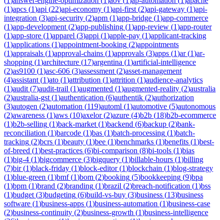
(
1
)
answer-engine-optimization
(
1
)
aov
(
1
)
ap-automation
(
1
)
apache
(
1
)
apcs
(
1
)
api
(
22
)
api-economy
(
1
)
api-first
(
2
)
api-gateway
(
1
)
api-
integration
(
3
)
api-security
(
2
)
apm
(
1
)
app-bridge
(
1
)
app-commerce
(
1
)
app-development
(
2
)
app-publishing
(
1
)
app-review
(
1
)
app-router
(
1
)
app-store
(
1
)
apparel
(
3
)
appi
(
1
)
apple-pay
(
1
)
applicant-tracking
(
1
)
applications
(
1
)
appointment-booking
(
2
)
appointments
(
1
)
appraisals
(
1
)
approval-chains
(
1
)
approvals
(
3
)
apps
(
1
)
ar
(
1
)
ar-
shopping
(
1
)
architecture
(
17
)
argentina
(
1
)
artificial-intelligence
(
2
)
as9100
(
1
)
asc-606
(
3
)
assessment
(
2
)
asset-management
(
4
)
assistant
(
1
)
ato
(
1
)
attribution
(
1
)
attrition
(
1
)
audience-analytics
(
1
)
audit
(
7
)
audit-trail
(
1
)
augmented
(
1
)
augmented-reality
(
2
)
australia
(
2
)
australia-gst
(
1
)
authentication
(
6
)
authentik
(
2
)
authorization
(
3
)
autogen
(
2
)
automation
(
119
)
automl
(
1
)
automotive
(
5
)
autonomous
(
2
)
awareness
(
1
)
aws
(
10
)
axelor
(
2
)
azure
(
4
)
b2b
(
18
)
b2b-ecommerce
(
1
)
b2b-selling
(
1
)
back-market
(
1
)
backend
(
6
)
backup
(
2
)
bank-
reconciliation
(
1
)
barcode
(
1
)
bas
(
1
)
batch-processing
(
1
)
batch-
tracking
(
2
)
bcrs
(
1
)
beauty
(
1
)
bee
(
1
)
benchmarks
(
1
)
benefits
(
1
)
best-
of-breed
(
1
)
best-practices
(
6
)
bi-comparison
(
8
)
bi-tools
(
1
)
bias
(
1
)
big-4
(
1
)
bigcommerce
(
3
)
bigquery
(
1
)
billable-hours
(
1
)
billing
(
7
)
bir
(
1
)
black-friday
(
1
)
block-editor
(
1
)
blockchain
(
1
)
blog-strategy
(
1
)
blue-green
(
1
)
bmf
(
1
)
bom
(
2
)
booking
(
5
)
bookkeeping
(
9
)
bpa
(
1
)
bpm
(
1
)
brand
(
2
)
branding
(
1
)
brazil
(
2
)
breach-notification
(
1
)
bss
(
1
)
budget
(
3
)
budgeting
(
6
)
build-vs-buy
(
3
)
business
(
13
)
business
software
(
1
)
business-apps
(
1
)
business-automation
(
1
)
business-case
(
2
)
business-continuity
(
2
)
business-growth
(
1
)
business-intelligence