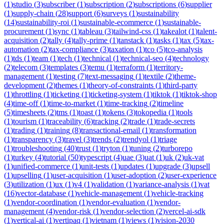
(
1
)
studio
(
3
)
subscriber
(
1
)
subscription
(
2
)
subscriptions
(
6
)
supplier
(
1
)
supply-chain
(
28
)
support
(
6
)
surveys
(
1
)
sustainability
(
14
)
sustainability-roi
(
1
)
sustainable-ecommerce
(
1
)
sustainable-
procurement
(
1
)
sync
(
1
)
tableau
(
3
)
tailwind-css
(
1
)
takealot
(
1
)
talent-
acquisition
(
2
)
tally
(
4
)
tally-prime
(
1
)
tanstack
(
1
)
tasks
(
1
)
tax
(
5
)
tax-
automation
(
2
)
tax-compliance
(
3
)
taxation
(
1
)
tco
(
5
)
tco-analysis
(
1
)
tds
(
1
)
team
(
1
)
tech
(
1
)
technical
(
1
)
technical-seo
(
4
)
technology
(
2
)
telecom
(
3
)
templates
(
3
)
temu
(
1
)
terraform
(
1
)
territory-
management
(
1
)
testing
(
7
)
text-messaging
(
1
)
textile
(
2
)
theme-
development
(
2
)
themes
(
1
)
theory-of-constraints
(
1
)
third-party
(
1
)
throttling
(
1
)
ticketing
(
1
)
ticketing-system
(
1
)
tiktok
(
1
)
tiktok-shop
(
4
)
time-off
(
1
)
time-to-market
(
1
)
time-tracking
(
2
)
timeline
(
5
)
timesheets
(
2
)
tms
(
1
)
toast
(
1
)
tokens
(
3
)
tokopedia
(
1
)
tools
(
1
)
tourism
(
1
)
traceability
(
6
)
tracking
(
2
)
trade
(
1
)
trade-secrets
(
1
)
trading
(
1
)
training
(
8
)
transactional-email
(
1
)
transformation
(
1
)
transparency
(
3
)
travel
(
3
)
trends
(
2
)
trendyol
(
1
)
triage
(
1
)
troubleshooting
(
40
)
trust
(
1
)
tryton
(
1
)
tuning
(
2
)
turborepo
(
1
)
turkey
(
4
)
tutorial
(
50
)
typescript
(
4
)
uae
(
3
)
uat
(
1
)
uk
(
2
)
uk-vat
(
1
)
unified-commerce
(
1
)
unit-tests
(
1
)
updates
(
1
)
upgrade
(
3
)
upsell
(
1
)
upselling
(
1
)
user-acquisition
(
1
)
user-adoption
(
2
)
user-experience
(
3
)
utilization
(
1
)
ux
(
1
)
v4
(
1
)
validation
(
1
)
variance-analysis
(
1
)
vat
(
16
)
vector-database
(
1
)
vehicle-management
(
1
)
vehicle-tracking
(
1
)
vendor-coordination
(
1
)
vendor-evaluation
(
1
)
vendor-
management
(
4
)
vendor-risk
(
1
)
vendor-selection
(
2
)
vercel-ai-sdk
(
1
)
vertical-ai
(
1
)
vertipaq
(
1
)
vietnam
(
1
)
views
(
1
)
vision-2030