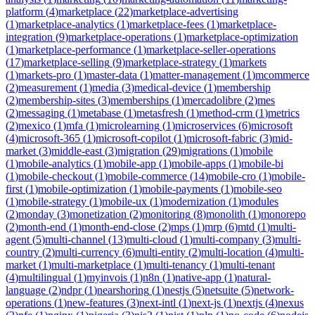
platform
(
4
)
marketplace
(
22
)
marketplace-advertising
(
1
)
marketplace-analytics
(
1
)
marketplace-fees
(
1
)
marketplace-
integration
(
9
)
marketplace-operations
(
1
)
marketplace-optimization
(
1
)
marketplace-performance
(
1
)
marketplace-seller-operations
(
17
)
marketplace-selling
(
9
)
marketplace-strategy
(
1
)
markets
(
1
)
markets-pro
(
1
)
master-data
(
1
)
matter-management
(
1
)
mcommerce
(
2
)
measurement
(
1
)
media
(
3
)
medical-device
(
1
)
membership
(
2
)
membership-sites
(
3
)
memberships
(
1
)
mercadolibre
(
2
)
mes
(
2
)
messaging
(
1
)
metabase
(
1
)
metasfresh
(
1
)
method-crm
(
1
)
metrics
(
2
)
mexico
(
1
)
mfa
(
1
)
microlearning
(
1
)
microservices
(
6
)
microsoft
(
4
)
microsoft-365
(
1
)
microsoft-copilot
(
1
)
microsoft-fabric
(
3
)
mid-
market
(
3
)
middle-east
(
3
)
migration
(
29
)
migrations
(
1
)
mobile
(
1
)
mobile-analytics
(
1
)
mobile-app
(
1
)
mobile-apps
(
1
)
mobile-bi
(
1
)
mobile-checkout
(
1
)
mobile-commerce
(
14
)
mobile-cro
(
1
)
mobile-
first
(
1
)
mobile-optimization
(
1
)
mobile-payments
(
1
)
mobile-seo
(
1
)
mobile-strategy
(
1
)
mobile-ux
(
1
)
modernization
(
1
)
modules
(
2
)
monday
(
3
)
monetization
(
2
)
monitoring
(
8
)
monolith
(
1
)
monorepo
(
2
)
month-end
(
1
)
month-end-close
(
2
)
mps
(
1
)
mrp
(
6
)
mtd
(
1
)
multi-
agent
(
5
)
multi-channel
(
13
)
multi-cloud
(
1
)
multi-company
(
3
)
multi-
country
(
2
)
multi-currency
(
6
)
multi-entity
(
2
)
multi-location
(
4
)
multi-
market
(
1
)
multi-marketplace
(
1
)
multi-tenancy
(
1
)
multi-tenant
(
4
)
multilingual
(
1
)
myinvois
(
1
)
n8n
(
1
)
native-app
(
1
)
natural-
language
(
2
)
ndpr
(
1
)
nearshoring
(
1
)
nestjs
(
5
)
netsuite
(
5
)
network-
operations
(
1
)
new-features
(
3
)
next-intl
(
1
)
next-js
(
1
)
nextjs
(
4
)
nexus