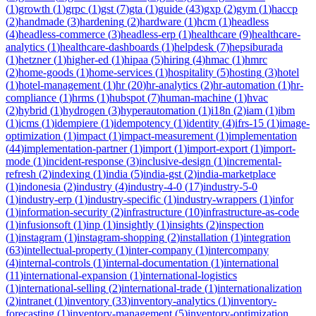
(
1
)
growth
(
1
)
grpc
(
1
)
gst
(
7
)
gta
(
1
)
guide
(
43
)
gxp
(
2
)
gym
(
1
)
haccp
(
2
)
handmade
(
3
)
hardening
(
2
)
hardware
(
1
)
hcm
(
1
)
headless
(
4
)
headless-commerce
(
3
)
headless-erp
(
1
)
healthcare
(
9
)
healthcare-
analytics
(
1
)
healthcare-dashboards
(
1
)
helpdesk
(
7
)
hepsiburada
(
1
)
hetzner
(
1
)
higher-ed
(
1
)
hipaa
(
5
)
hiring
(
4
)
hmac
(
1
)
hmrc
(
2
)
home-goods
(
1
)
home-services
(
1
)
hospitality
(
5
)
hosting
(
3
)
hotel
(
1
)
hotel-management
(
1
)
hr
(
20
)
hr-analytics
(
2
)
hr-automation
(
1
)
hr-
compliance
(
1
)
hrms
(
1
)
hubspot
(
7
)
human-machine
(
1
)
hvac
(
2
)
hybrid
(
1
)
hydrogen
(
3
)
hyperautomation
(
1
)
i18n
(
2
)
iam
(
1
)
ibm
(
1
)
icms
(
1
)
idempiere
(
1
)
idempotency
(
1
)
identity
(
4
)
ifrs-15
(
1
)
image-
optimization
(
1
)
impact
(
1
)
impact-measurement
(
1
)
implementation
(
44
)
implementation-partner
(
1
)
import
(
1
)
import-export
(
1
)
import-
mode
(
1
)
incident-response
(
3
)
inclusive-design
(
1
)
incremental-
refresh
(
2
)
indexing
(
1
)
india
(
5
)
india-gst
(
2
)
india-marketplace
(
1
)
indonesia
(
2
)
industry
(
4
)
industry-4-0
(
17
)
industry-5-0
(
1
)
industry-erp
(
1
)
industry-specific
(
1
)
industry-wrappers
(
1
)
infor
(
1
)
information-security
(
2
)
infrastructure
(
10
)
infrastructure-as-code
(
1
)
infusionsoft
(
1
)
inp
(
1
)
insightly
(
1
)
insights
(
2
)
inspection
(
1
)
instagram
(
1
)
instagram-shopping
(
2
)
installation
(
1
)
integration
(
63
)
intellectual-property
(
1
)
inter-company
(
1
)
intercompany
(
4
)
internal-controls
(
1
)
internal-documentation
(
1
)
international
(
11
)
international-expansion
(
1
)
international-logistics
(
1
)
international-selling
(
2
)
international-trade
(
1
)
internationalization
(
2
)
intranet
(
1
)
inventory
(
33
)
inventory-analytics
(
1
)
inventory-
forecasting
(
1
)
inventory-management
(
5
)
inventory-optimization