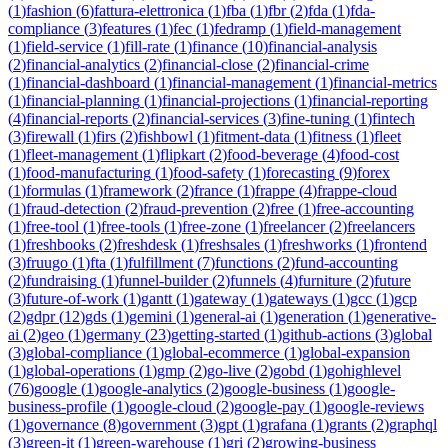
(
1
)
fashion
(
6
)
fattura-elettronica
(
1
)
fba
(
1
)
fbr
(
2
)
fda
(
1
)
fda-
compliance
(
3
)
features
(
1
)
fec
(
1
)
fedramp
(
1
)
field-management
(
1
)
field-service
(
1
)
fill-rate
(
1
)
finance
(
10
)
financial-analysis
(
2
)
financial-analytics
(
2
)
financial-close
(
2
)
financial-crime
(
1
)
financial-dashboard
(
1
)
financial-management
(
1
)
financial-metrics
(
1
)
financial-planning
(
1
)
financial-projections
(
1
)
financial-reporting
(
4
)
financial-reports
(
2
)
financial-services
(
3
)
fine-tuning
(
1
)
fintech
(
3
)
firewall
(
1
)
firs
(
2
)
fishbowl
(
1
)
fitment-data
(
1
)
fitness
(
1
)
fleet
(
1
)
fleet-management
(
1
)
flipkart
(
2
)
food-beverage
(
4
)
food-cost
(
1
)
food-manufacturing
(
1
)
food-safety
(
1
)
forecasting
(
9
)
forex
(
1
)
formulas
(
1
)
framework
(
2
)
france
(
1
)
frappe
(
4
)
frappe-cloud
(
1
)
fraud-detection
(
2
)
fraud-prevention
(
2
)
free
(
1
)
free-accounting
(
1
)
free-tool
(
1
)
free-tools
(
1
)
free-zone
(
1
)
freelancer
(
2
)
freelancers
(
1
)
freshbooks
(
2
)
freshdesk
(
1
)
freshsales
(
1
)
freshworks
(
1
)
frontend
(
3
)
fruugo
(
1
)
fta
(
1
)
fulfillment
(
7
)
functions
(
2
)
fund-accounting
(
2
)
fundraising
(
1
)
funnel-builder
(
2
)
funnels
(
4
)
furniture
(
2
)
future
(
3
)
future-of-work
(
1
)
gantt
(
1
)
gateway
(
1
)
gateways
(
1
)
gcc
(
1
)
gcp
(
2
)
gdpr
(
12
)
gds
(
1
)
gemini
(
1
)
general-ai
(
1
)
generation
(
1
)
generative-
ai
(
2
)
geo
(
1
)
germany
(
23
)
getting-started
(
1
)
github-actions
(
3
)
global
(
3
)
global-compliance
(
1
)
global-ecommerce
(
1
)
global-expansion
(
1
)
global-operations
(
1
)
gmp
(
2
)
go-live
(
2
)
gobd
(
1
)
gohighlevel
(
76
)
google
(
1
)
google-analytics
(
2
)
google-business
(
1
)
google-
business-profile
(
1
)
google-cloud
(
2
)
google-pay
(
1
)
google-reviews
(
1
)
governance
(
8
)
government
(
3
)
gpt
(
1
)
grafana
(
1
)
grants
(
2
)
graphql
(
3
)
green-it
(
1
)
green-warehouse
(
1
)
gri
(
2
)
growing-business