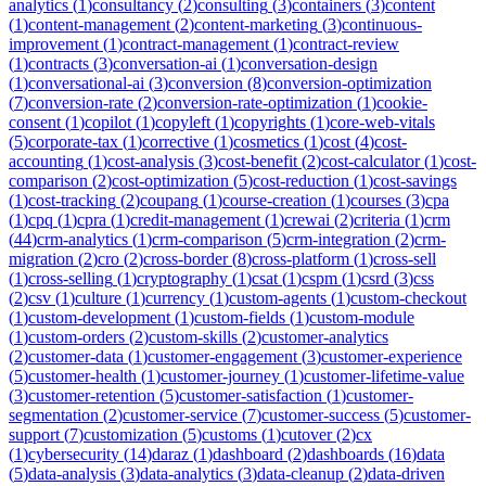
analytics
(
1
)
consultancy
(
2
)
consulting
(
3
)
containers
(
3
)
content
(
1
)
content-management
(
2
)
content-marketing
(
3
)
continuous-
improvement
(
1
)
contract-management
(
1
)
contract-review
(
1
)
contracts
(
3
)
conversation-ai
(
1
)
conversation-design
(
1
)
conversational-ai
(
3
)
conversion
(
8
)
conversion-optimization
(
7
)
conversion-rate
(
2
)
conversion-rate-optimization
(
1
)
cookie-
consent
(
1
)
copilot
(
1
)
copyleft
(
1
)
copyrights
(
1
)
core-web-vitals
(
5
)
corporate-tax
(
1
)
corrective
(
1
)
cosmetics
(
1
)
cost
(
4
)
cost-
accounting
(
1
)
cost-analysis
(
3
)
cost-benefit
(
2
)
cost-calculator
(
1
)
cost-
comparison
(
2
)
cost-optimization
(
5
)
cost-reduction
(
1
)
cost-savings
(
1
)
cost-tracking
(
2
)
coupang
(
1
)
course-creation
(
1
)
courses
(
3
)
cpa
(
1
)
cpq
(
1
)
cpra
(
1
)
credit-management
(
1
)
crewai
(
2
)
criteria
(
1
)
crm
(
44
)
crm-analytics
(
1
)
crm-comparison
(
5
)
crm-integration
(
2
)
crm-
migration
(
2
)
cro
(
2
)
cross-border
(
8
)
cross-platform
(
1
)
cross-sell
(
1
)
cross-selling
(
1
)
cryptography
(
1
)
csat
(
1
)
cspm
(
1
)
csrd
(
3
)
css
(
2
)
csv
(
1
)
culture
(
1
)
currency
(
1
)
custom-agents
(
1
)
custom-checkout
(
1
)
custom-development
(
1
)
custom-fields
(
1
)
custom-module
(
1
)
custom-orders
(
2
)
custom-skills
(
2
)
customer-analytics
(
2
)
customer-data
(
1
)
customer-engagement
(
3
)
customer-experience
(
5
)
customer-health
(
1
)
customer-journey
(
1
)
customer-lifetime-value
(
3
)
customer-retention
(
5
)
customer-satisfaction
(
1
)
customer-
segmentation
(
2
)
customer-service
(
7
)
customer-success
(
5
)
customer-
support
(
7
)
customization
(
5
)
customs
(
1
)
cutover
(
2
)
cx
(
1
)
cybersecurity
(
14
)
daraz
(
1
)
dashboard
(
2
)
dashboards
(
16
)
data
(
5
)
data-analysis
(
3
)
data-analytics
(
3
)
data-cleanup
(
2
)
data-driven