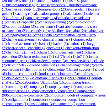
(
26
)
business-one
(
1
)
business-operations
(
1
)
business-plan
(
1
)
business-process
(
8
)
business-processes
(
1
)
business-software
(
1
)
business-strategy
(
12
)
business-tools
(
2
)
buyer-portal
(
1
)
buyers-
guide
(
1
)
caching
(
6
)
calculation-groups
(
1
)
calculators
(
1
)
calendar
(
3
)
california
(
1
)
cam
(
1
)
campaigns
(
4
)
canada
(
1
)
canada-hst
(
1
)
canary
(
1
)
capacity
(
2
)
capacity-planning
(
2
)
carbon-footprint
(
2
)
carbon-tracking
(
3
)
career-plans
(
1
)
cart-abandonment
(
2
)
case-
management
(
2
)
case-study
(
11
)
cash-flow
(
4
)
catalog
(
2
)
catalog-sync
(
1
)
category-pages
(
1
)
ccpa
(
2
)
cdn
(
2
)
certification
(
2
)
cfdi
(
1
)
cfo
(
2
)
change-management
(
6
)
channel-manager
(
1
)
chargebacks
(
1
)
chart-of-accounts
(
3
)
charts
(
1
)
chatbot
(
6
)
chatbots
(
1
)
chatgpt
(
2
)
cheat-sheet
(
1
)
checklist
(
7
)
checkout
(
2
)
checkout-optimization
(
2
)
chemical
(
2
)
china
(
1
)
churn
(
1
)
churn-management
(
1
)
churn-
prediction
(
2
)
churn-reduction
(
1
)
ci-cd
(
7
)
cicd
(
1
)
cin7
(
1
)
circular-
economy
(
1
)
cis
(
1
)
citizen-development
(
3
)
citizen-services
(
1
)
claude
(
2
)
clickfunnels
(
2
)
client-acquisition
(
1
)
client-management
(
2
)
client-
onboarding
(
1
)
client-portal
(
2
)
client-setup
(
1
)
client-success
(
1
)
cloud
(
8
)
cloud-accounting
(
1
)
cloud-cost
(
1
)
cloud-erp
(
3
)
cloud-hosting
(
2
)
cloud-security
(
2
)
cloudflare
(
1
)
clover
(
1
)
clv
(
2
)
cmms
(
1
)
cohort-
analysis
(
2
)
collaboration
(
3
)
colombia
(
1
)
commission-tracking
(
1
)
community
(
3
)
company
(
1
)
company-story
(
1
)
comparison
(
88
)
comparisons
(
1
)
compensation
(
1
)
compiere
(
2
)
compliance
(
99
)
composable-commerce
(
2
)
composite-models
(
1
)
computer-vision
(
1
)
configuration
(
1
)
connector
(
8
)
connector-comparison
(
1
)
connectors
(
1
)
consolidation
(
3
)
construction
(
2
)
construction-