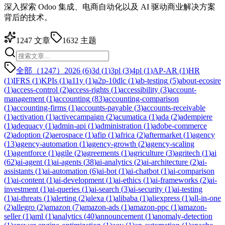
深入探索 Odoo 集成、电商自动化以及 AI 驱动商业解决方案
背后的技术。
1247
文章
1632
主题
全部（1247）
2026
(
6
)
3d
(
1
)
3pl
(
3
)
4pl
(
1
)
AP-AR
(
1
)
HR
(
1
)
IFRS
(
1
)
KPIs
(
1
)
a11y
(
1
)
a2p-10dlc
(
1
)
ab-testing
(
5
)
about-ecosire
(
1
)
access-control
(
2
)
access-rights
(
1
)
accessibility
(
3
)
account-
management
(
1
)
accounting
(
83
)
accounting-comparison
(
1
)
accounting-firms
(
1
)
accounts-payable
(
3
)
accounts-receivable
(
1
)
activation
(
1
)
activecampaign
(
2
)
acumatica
(
1
)
ada
(
2
)
adempiere
(
1
)
adequacy
(
1
)
admin-api
(
1
)
administration
(
1
)
adobe-commerce
(
2
)
adoption
(
2
)
aerospace
(
1
)
afip
(
1
)
africa
(
2
)
aftermarket
(
1
)
agency
(
13
)
agency-automation
(
1
)
agency-growth
(
2
)
agency-scaling
(
1
)
agentforce
(
1
)
agile
(
2
)
agreements
(
1
)
agriculture
(
3
)
agritech
(
1
)
ai
(
62
)
ai-agent
(
1
)
ai-agents
(
38
)
ai-analytics
(
2
)
ai-architecture
(
2
)
ai-
assistants
(
1
)
ai-automation
(
6
)
ai-bot
(
1
)
ai-chatbot
(
1
)
ai-comparison
(
1
)
ai-content
(
1
)
ai-development
(
1
)
ai-ethics
(
1
)
ai-frameworks
(
2
)
ai-
investment
(
1
)
ai-queries
(
1
)
ai-search
(
3
)
ai-security
(
1
)
ai-testing
(
1
)
ai-threats
(
1
)
alerting
(
2
)
alexa
(
1
)
alibaba
(
1
)
aliexpress
(
1
)
all-in-one
(
2
)
allegro
(
2
)
amazon
(
7
)
amazon-ads
(
1
)
amazon-ppc
(
1
)
amazon-
seller
(
1
)
aml
(
1
)
analytics
(
40
)
announcement
(
1
)
anomaly-detection