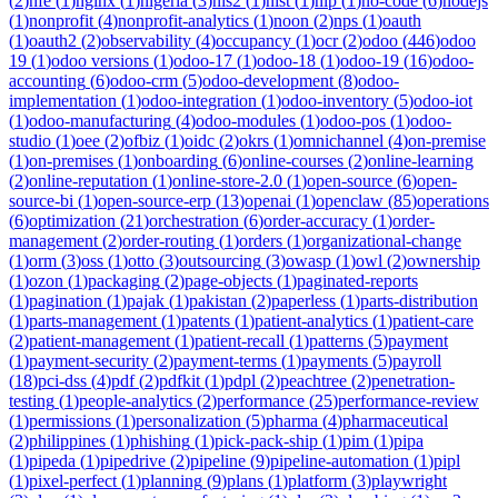
(
2
)
nfe
(
1
)
nginx
(
1
)
nigeria
(
3
)
nis2
(
1
)
nist
(
1
)
nlp
(
1
)
no-code
(
6
)
nodejs
(
1
)
nonprofit
(
4
)
nonprofit-analytics
(
1
)
noon
(
2
)
nps
(
1
)
oauth
(
1
)
oauth2
(
2
)
observability
(
4
)
occupancy
(
1
)
ocr
(
2
)
odoo
(
446
)
odoo
19
(
1
)
odoo versions
(
1
)
odoo-17
(
1
)
odoo-18
(
1
)
odoo-19
(
16
)
odoo-
accounting
(
6
)
odoo-crm
(
5
)
odoo-development
(
8
)
odoo-
implementation
(
1
)
odoo-integration
(
1
)
odoo-inventory
(
5
)
odoo-iot
(
1
)
odoo-manufacturing
(
4
)
odoo-modules
(
1
)
odoo-pos
(
1
)
odoo-
studio
(
1
)
oee
(
2
)
ofbiz
(
1
)
oidc
(
2
)
okrs
(
1
)
omnichannel
(
4
)
on-premise
(
1
)
on-premises
(
1
)
onboarding
(
6
)
online-courses
(
2
)
online-learning
(
2
)
online-reputation
(
1
)
online-store-2.0
(
1
)
open-source
(
6
)
open-
source-bi
(
1
)
open-source-erp
(
13
)
openai
(
1
)
openclaw
(
85
)
operations
(
6
)
optimization
(
21
)
orchestration
(
6
)
order-accuracy
(
1
)
order-
management
(
2
)
order-routing
(
1
)
orders
(
1
)
organizational-change
(
1
)
orm
(
3
)
oss
(
1
)
otto
(
3
)
outsourcing
(
3
)
owasp
(
1
)
owl
(
2
)
ownership
(
1
)
ozon
(
1
)
packaging
(
2
)
page-objects
(
1
)
paginated-reports
(
1
)
pagination
(
1
)
pajak
(
1
)
pakistan
(
2
)
paperless
(
1
)
parts-distribution
(
1
)
parts-management
(
1
)
patents
(
1
)
patient-analytics
(
1
)
patient-care
(
2
)
patient-management
(
1
)
patient-recall
(
1
)
patterns
(
5
)
payment
(
1
)
payment-security
(
2
)
payment-terms
(
1
)
payments
(
5
)
payroll
(
18
)
pci-dss
(
4
)
pdf
(
2
)
pdfkit
(
1
)
pdpl
(
2
)
peachtree
(
2
)
penetration-
testing
(
1
)
people-analytics
(
2
)
performance
(
25
)
performance-review
(
1
)
permissions
(
1
)
personalization
(
5
)
pharma
(
4
)
pharmaceutical
(
2
)
philippines
(
1
)
phishing
(
1
)
pick-pack-ship
(
1
)
pim
(
1
)
pipa
(
1
)
pipeda
(
1
)
pipedrive
(
2
)
pipeline
(
9
)
pipeline-automation
(
1
)
pipl
(
1
)
pixel-perfect
(
1
)
planning
(
9
)
plans
(
1
)
platform
(
3
)
playwright