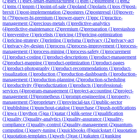
(
2
)
plex
(
1
)
plex-smart-manufacturing
(
1
)
plm
(
2
)
plumbing
(
1
)
pm2
(
1
)
pms
(
1
)
pnpm
(
1
)
point-of-sale
(
3
)
poland
(
3
)
polaris
(
1
)
pos
(
9
)
post-
brexit
(
1
)
post-implementation
(
2
)
postgres
(
2
)
postgresql
(
10
)
power-
bi
(
79
)
power-bi-premium
(
1
)
power-query
(
1
)
ppc
(
1
)
practice-
management
(
2
)
precious-metals
(
1
)
predictive-analytics
(
4
)
predictive-maintenance
(
2
)
premium
(
2
)
preparation
(
1
)
prestashop
(
1
)
preventive
(
1
)
pricelists
(
1
)
pricing
(
19
)
pricing-optimization
(
1
)
pricing-strategy
(
3
)
printing
(
1
)
prisma
(
1
)
privacy
(
12
)
privacy-act
(
1
)
privacy-by-design
(
1
)
process
(
2
)
process-improvement
(
1
)
process-
management
(
1
)
process-mining
(
1
)
process-safety
(
1
)
procurement
(
11
)
product-costing
(
1
)
product-descriptions
(
1
)
product-management
(
2
)
product-mapping
(
1
)
product-optimization
(
1
)
product-pages
(
1
)
product-photography
(
1
)
product-recommendations
(
1
)
product-
visualization
(
1
)
production
(
7
)
production-dashboards
(
1
)
production-
management
(
1
)
production-planning
(
2
)
production-scheduling
(
1
)
productivity
(
9
)
productization
(
1
)
products
(
1
)
professional-
services
(
4
)
program-management
(
1
)
project-accounting
(
2
)
project-
management
(
19
)
prometheus
(
1
)
prompt-engineering
(
1
)
property-
management
(
5
)
proprietary
(
1
)
provincial-tax
(
1
)
public-sector
(
1
)
publishing
(
1
)
punchout-catalog
(
1
)
purchase
(
3
)
push-notifications
(
1
)
pwa
(
1
)
python
(
5
)
qa
(
1
)
qatar
(
1
)
qlik-sense
(
1
)
qualification
(
1
)
quality
(
3
)
quality-analytics
(
1
)
quality-assurance
(
1
)
quality-
compliance
(
1
)
quality-control
(
2
)
quality-management
(
2
)
quantum-
computing
(
1
)
query-tuning
(
1
)
quickbooks
(
8
)
quickstart
(
1
)
quotation
(
1
)
quotation-templates
(
1
)
qweb
(
3
)
rag
(
1
)
rakuten
(
1
)
ranking