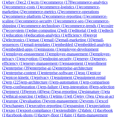
(
1
)
ebay
(
3
)
ec2
(
1
)
ecm
(
1
)
ecommerce
(
178
)
ecommerce-analytics
(
3
)
ecommerce-costs
(
1
)
ecommerce-logistics
(
1
)
ecommerce-
marketing
(
2
)
ecommerce-metrics
(
2
)
ecommerce-operations
(
2
)
ecommerce-platform
(
2
)
ecommerce-reporting
(
1
)
ecommerce-
scaling
(
1
)
ecommerce-security
(
1
)
ecommerce-seo
(
3
)
ecommerce-
shipping
(
1
)
ecommerce-technology
(
1
)
ecommerce-trends
(
1
)
ecosire
(
7
)
ecosystem
(
1
)
edge-computing
(
2
)
edi
(
1
)
editorial
(
1
)
edr
(
1
)
edtech
(
1
)
education
(
4
)
education-analytics
(
1
)
efficiency
(
8
)
egypt
(
2
)
electronics
(
1
)
emag
(
1
)
email
(
2
)
email-marketing
(
10
)
email-
sequences
(
1
)
email-templates
(
1
)
embedded
(
2
)
embedded-analytics
(
5
)
embedded-apps
(
1
)
emissions
(
1
)
employee-development
(
1
)
employee-engagement
(
1
)
employee-management
(
3
)
employee-
privacy
(
1
)
encryption
(
1
)
endpoint-security
(
1
)
energy
(
3
)
energy-
efficiency
(
1
)
energy-management
(
1
)
engagement
(
1
)
enrollment
(
2
)
enterprise
(
39
)
enterprise-ai
(
2
)
enterprise-architecture
(
1
)
enterprise-content
(
1
)
enterprise-software
(
1
)
eoq
(
1
)
epicor
(
2
)
epicor-kinetic
(
1
)
eprivacy
(
1
)
equipment
(
2
)
equipment-rental
(
2
)
erp
(
225
)
erp-architecture
(
1
)
erp-automation
(
1
)
erp-comparison
(
9
)
erp-configuration
(
1
)
erp-failure
(
1
)
erp-integration
(
8
)
erp-selection
(
2
)
erpnext
(
18
)
errors
(
40
)
esg
(
5
)
esg-reporting
(
2
)
esignature
(
1
)
eta
(
2
)
ethical-sourcing
(
1
)
ethics
(
1
)
etims
(
1
)
etl
(
5
)
etsy
(
3
)
eu
(
2
)
eu-ai-act
(
1
)
europe
(
2
)
evaluation
(
3
)
event-management
(
2
)
events
(
1
)
excel
(
3
)
exchanges
(
1
)
executive-reporting
(
1
)
expansion
(
1
)
expectations
(
1
)
expo
(
1
)
export-compliance
(
1
)
extensibility
(
2
)
fabric
(
1
)
facebook
(
1
)
facebook-shops
(
1
)
factory-floor
(
1
)
faire
(
1
)
farm-management