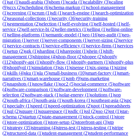
(
1
)
sat
(
1
)
saudi-arabia
(
3
)
sbom
(
1
)
scada
(
1
)
scalability
(
3
)
scaling
(
9
)
sccs
(
2
)
scheduling
(
6
)
schema-markup
(
1
)
school-management
(
1
)
screening
(
1
)
scrum
(
1
)
sdi
(
1
)
search-engine
(
1
)
search-optimization
(
2
)
seasonal-collections
(
1
)
security
(
36
)
security-training
(
1
)
segmentation
(
2
)
selection
(
1
)
self-evolving
(
1
)
self-hosted
(
1
)
self-
service
(
2
)
self-service-bi
(
2
)
seller-metrics
(
1
)
selling
(
1
)
selling-online
(
1
)
selling-platforms
(
1
)
semantic-model
(
1
)
seo
(
16
)
seo-audit
(
1
)
seo-
migration
(
1
)
server
(
1
)
server-components
(
1
)
server-sizing
(
2
)
service
(
1
)
service-contracts
(
1
)
service-efficiency
(
1
)
service-firms
(
1
)
services
(
1
)
setup
(
2
)
sgk
(
1
)
sharding
(
1
)
sharepoint
(
1
)
shein
(
1
)
shift-
management
(
3
)
shipping
(
4
)
shop-floor
(
2
)
shopee
(
2
)
shopify
(
112
)
shopify-api
(
1
)
shopify-flow
(
1
)
shopify-partners
(
1
)
shopify-plus
(
8
)
shopifyql
(
1
)
simulation
(
3
)
sis
(
1
)
sisense
(
1
)
six-sigma
(
1
)
sizing
(
1
)
skills
(
4
)
sku
(
1
)
sla
(
5
)
small-business
(
10
)
smart-factory
(
1
)
smart-
narratives
(
1
)
smart-warehouse
(
1
)
smb
(
9
)
sms-marketing
(
5
)
snapshots
(
1
)
snowflake
(
1
)
soc2
(
5
)
social-commerce
(
5
)
software
(
4
)
software-comparison
(
1
)
software-development
(
1
)
software-
selection
(
2
)
software-stack
(
1
)
solar-energy
(
1
)
solutions
(
1
)
sop
(
2
)
south-africa
(
3
)
south-asia
(
1
)
south-korea
(
1
)
southeast-asia
(
2
)
spc
(
1
)
specialty
(
1
)
speed
(
1
)
speed-optimization
(
2
)
spot
(
1
)
spreadsheets
(
1
)
sql
(
2
)
square
(
1
)
squarespace
(
1
)
ssdlc
(
1
)
ssl
(
2
)
sso
(
2
)
sst
(
1
)
star-
schema
(
2
)
startup
(
2
)
state-management
(
1
)
stock-control
(
1
)
store
(
1
)
store-optimization
(
1
)
store-setup
(
2
)
storefront-api
(
3
)
stp
(
1
)
strategy
(
35
)
streaming
(
4
)
stress-test
(
1
)
stress-testing
(
1
)
stripe
(
2
)
structured-data
(
1
)
student-management
(
2
)
student-performance