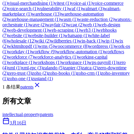
(
1
)
visual-merchandising
(
1
)
vitest
(
1
)
voice-ai
(
1
)
voice-commerce
(
2
)
voice-search
(
1
)
vulnerability
(
1
)
waf
(
1
)
walmart
(
3
)
walmart-
marketplace
(
1
)
warehouse
(
13
)
warehouse-automation
(
2
)
warehouse-management
(
1
)
wasm
(
1
)
waste-reduction
(
2
)
watsonx-
orchestrate
(
1
)
wave
(
2
)
wayfair
(
2
)
wcag
(
2
)
web
(
1
)
web-design
(
2
)
web-development
(
1
)
web-scraping
(
1
)
web3
(
1
)
webhooks
(
7
)
website
(
1
)
website-builder
(
1
)
whatsapp
(
1
)
white-label
(
6
)
wholesale
(
12
)
wiki
(
2
)
wildberries
(
1
)
win-back
(
1
)
wip
(
1
)
wix
(
2
)
wkhtmltopdf
(
1
)
wms
(
5
)
woocommerce
(
8
)
wordpress
(
1
)
work-os
(
1
)
workday
(
1
)
workflow
(
9
)
workflow-automation
(
1
)
workflows
(
2
)
workforce
(
7
)
workforce-analytics
(
1
)
working-capital
(
1
)
workplace
(
1
)
workshops
(
1
)
workspace
(
1
)
wps-payroll
(
1
)
xero
(
4
)
xml
(
1
)
xml-rpc
(
3
)
zalando
(
5
)
zapier
(
3
)
zatca
(
2
)
zero-downtime
(
2
)
zero-trust
(
3
)
zoho
(
2
)
zoho-books
(
1
)
zoho-crm
(
1
)
zoho-inventory
(
1
)
zoho-one
(
1
)
zustand
(
1
)
1 条结果
patents
所有文章
intellectual-property
patents
3月16日