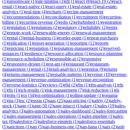
(
1
)
ransomware
(
1
)
rate-limiting
(
3
)
rdl
(
1
)
react
(
8
)
react-19
(
2
)
react-
email
(
1
)
react-native
(
1
)
react-query
(
1
)
real-estate
(
5
)
real-estate-
analytics
(
1
)
real-time
(
4
)
recharts
(
1
)
recipe-management
(
1
)
recommendations
(
1
)
reconciliation
(
1
)
recruitment
(
6
)
recurring-
billing
(
1
)
recurring-revenue
(
5
)
redis
(
2
)
refurbished
(
1
)
registration
(
1
)
regulation
(
1
)
regulations
(
2
)
regulatory
(
3
)
reliability
(
2
)
remix
(
2
)
remote-work
(
2
)
renewable-energy
(
1
)
renewal-management
(
1
)
rental
(
3
)
rental-business
(
1
)
reorder-point
(
1
)
repeat-purchases
(
1
)
replication
(
1
)
report-generation
(
1
)
reporting
(
12
)
reports
(
3
)
repricing
(
1
)
reputation
(
1
)
reputation-management
(
2
)
reserved-
instances
(
1
)
resilience
(
2
)
resource-allocation
(
1
)
resource-planning
(
1
)
resource-scheduling
(
2
)
responsible-ai
(
2
)
responsive
(
2
)
responsive-design
(
1
)
rest-api
(
4
)
restaurant
(
5
)
restaurant-
management
(
1
)
retail
(
13
)
retail-analytics
(
1
)
retention
(
9
)
returns
(
4
)
returns-management
(
2
)
reusable-patterns
(
1
)
revenue
(
10
)
revenue-
management
(
1
)
revenue-optimization
(
1
)
revenue-recognition
(
5
)
reverse-logistics
(
2
)
reviews
(
5
)
rfid
(
2
)
rfm
(
1
)
rfm-analysis
(
1
)
rfp
(
1
)
rfq
(
1
)
rich-results
(
1
)
risk-management
(
7
)
risk-reduction
(
1
)
rls
(
4
)
rohs
(
1
)
roi
(
34
)
roi-optimization
(
1
)
rolling-update
(
1
)
romania
(
1
)
rpa
(
3
)
rsc
(
2
)
russia
(
2
)
saas
(
25
)
saas-pricing
(
1
)
safety
(
2
)
safety-
stock
(
1
)
sage
(
1
)
sage-50
(
2
)
sage-intacct
(
1
)
salary
(
1
)
sales
(
19
)
sales-
analytics
(
3
)
sales-automation
(
1
)
sales-dashboard
(
2
)
sales-forecasting
(
1
)
sales-management
(
1
)
sales-operations
(
1
)
sales-pipeline
(
1
)
sales-
tax
(
8
)
salesforce
(
5
)
salesforce-einstein
(
1
)
salesforce-essentials
(
1
)
sanctions
(
1
)
sap
(
5
)
sap-business-one
(
2
)
sap-hana
(
1
)
sars
(
2
)
sasb