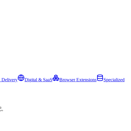
 Delivery
Digital & SaaS
Browser Extensions
Specialized
配。