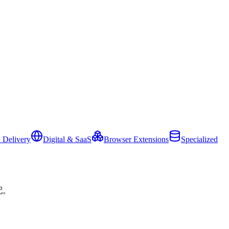
 Delivery
Digital & SaaS
Browser Extensions
Specialized
配。