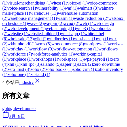
(
1
)
visual-merchandising
(
1
)
vitest
(
1
)
voice-ai
(
1
)
voice-commerce
(
2
)
voice-search
(
1
)
vulnerability
(
1
)
waf
(
1
)
walmart
(
3
)
walmart-
marketplace
(
1
)
warehouse
(
13
)
warehouse-automation
(
2
)
warehouse-management
(
1
)
wasm
(
1
)
waste-reduction
(
2
)
watsonx-
orchestrate
(
1
)
wave
(
2
)
wayfair
(
2
)
wcag
(
2
)
web
(
1
)
web-design
(
2
)
web-development
(
1
)
web-scraping
(
1
)
web3
(
1
)
webhooks
(
7
)
website
(
1
)
website-builder
(
1
)
whatsapp
(
1
)
white-label
(
6
)
wholesale
(
12
)
wiki
(
2
)
wildberries
(
1
)
win-back
(
1
)
wip
(
1
)
wix
(
2
)
wkhtmltopdf
(
1
)
wms
(
5
)
woocommerce
(
8
)
wordpress
(
1
)
work-os
(
1
)
workday
(
1
)
workflow
(
9
)
workflow-automation
(
1
)
workflows
(
2
)
workforce
(
7
)
workforce-analytics
(
1
)
working-capital
(
1
)
workplace
(
1
)
workshops
(
1
)
workspace
(
1
)
wps-payroll
(
1
)
xero
(
4
)
xml
(
1
)
xml-rpc
(
3
)
zalando
(
5
)
zapier
(
3
)
zatca
(
2
)
zero-downtime
(
2
)
zero-trust
(
3
)
zoho
(
2
)
zoho-books
(
1
)
zoho-crm
(
1
)
zoho-inventory
(
1
)
zoho-one
(
1
)
zustand
(
1
)
4 条结果
industry
所有文章
gohighlevel
funnels
3月19日