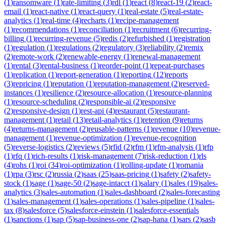
(
1
)
ransomware
(
1
)
rate-limiting
(
3
)
rdl
(
1
)
react
(
8
)
react-19
(
2
)
react-
email
(
1
)
react-native
(
1
)
react-query
(
1
)
real-estate
(
5
)
real-estate-
analytics
(
1
)
real-time
(
4
)
recharts
(
1
)
recipe-management
(
1
)
recommendations
(
1
)
reconciliation
(
1
)
recruitment
(
6
)
recurring-
billing
(
1
)
recurring-revenue
(
5
)
redis
(
2
)
refurbished
(
1
)
registration
(
1
)
regulation
(
1
)
regulations
(
2
)
regulatory
(
3
)
reliability
(
2
)
remix
(
2
)
remote-work
(
2
)
renewable-energy
(
1
)
renewal-management
(
1
)
rental
(
3
)
rental-business
(
1
)
reorder-point
(
1
)
repeat-purchases
(
1
)
replication
(
1
)
report-generation
(
1
)
reporting
(
12
)
reports
(
3
)
repricing
(
1
)
reputation
(
1
)
reputation-management
(
2
)
reserved-
instances
(
1
)
resilience
(
2
)
resource-allocation
(
1
)
resource-planning
(
1
)
resource-scheduling
(
2
)
responsible-ai
(
2
)
responsive
(
2
)
responsive-design
(
1
)
rest-api
(
4
)
restaurant
(
5
)
restaurant-
management
(
1
)
retail
(
13
)
retail-analytics
(
1
)
retention
(
9
)
returns
(
4
)
returns-management
(
2
)
reusable-patterns
(
1
)
revenue
(
10
)
revenue-
management
(
1
)
revenue-optimization
(
1
)
revenue-recognition
(
5
)
reverse-logistics
(
2
)
reviews
(
5
)
rfid
(
2
)
rfm
(
1
)
rfm-analysis
(
1
)
rfp
(
1
)
rfq
(
1
)
rich-results
(
1
)
risk-management
(
7
)
risk-reduction
(
1
)
rls
(
4
)
rohs
(
1
)
roi
(
34
)
roi-optimization
(
1
)
rolling-update
(
1
)
romania
(
1
)
rpa
(
3
)
rsc
(
2
)
russia
(
2
)
saas
(
25
)
saas-pricing
(
1
)
safety
(
2
)
safety-
stock
(
1
)
sage
(
1
)
sage-50
(
2
)
sage-intacct
(
1
)
salary
(
1
)
sales
(
19
)
sales-
analytics
(
3
)
sales-automation
(
1
)
sales-dashboard
(
2
)
sales-forecasting
(
1
)
sales-management
(
1
)
sales-operations
(
1
)
sales-pipeline
(
1
)
sales-
tax
(
8
)
salesforce
(
5
)
salesforce-einstein
(
1
)
salesforce-essentials
(
1
)
sanctions
(
1
)
sap
(
5
)
sap-business-one
(
2
)
sap-hana
(
1
)
sars
(
2
)
sasb