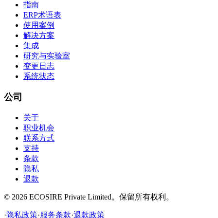
指南
ERP术语表
使用案例
解决方案
集成
研究与实验室
变更日志
系统状态
公司
关于
职业机会
联系方式
支持
条款
隐私
退款
©
2026
ECOSIRE Private Limited。保留所有权利。
·
隐私政策
·
服务条款
·
退款政策