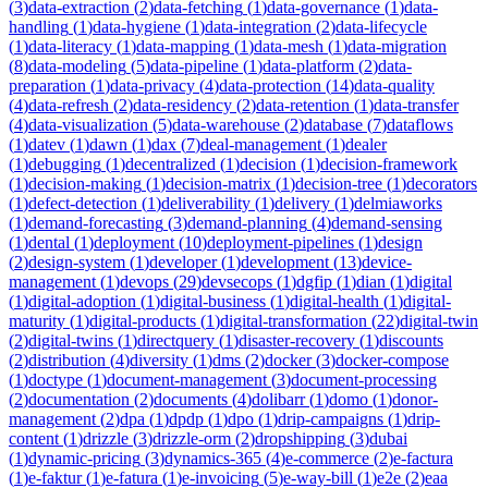
(
3
)
data-extraction
(
2
)
data-fetching
(
1
)
data-governance
(
1
)
data-
handling
(
1
)
data-hygiene
(
1
)
data-integration
(
2
)
data-lifecycle
(
1
)
data-literacy
(
1
)
data-mapping
(
1
)
data-mesh
(
1
)
data-migration
(
8
)
data-modeling
(
5
)
data-pipeline
(
1
)
data-platform
(
2
)
data-
preparation
(
1
)
data-privacy
(
4
)
data-protection
(
14
)
data-quality
(
4
)
data-refresh
(
2
)
data-residency
(
2
)
data-retention
(
1
)
data-transfer
(
4
)
data-visualization
(
5
)
data-warehouse
(
2
)
database
(
7
)
dataflows
(
1
)
datev
(
1
)
dawn
(
1
)
dax
(
7
)
deal-management
(
1
)
dealer
(
1
)
debugging
(
1
)
decentralized
(
1
)
decision
(
1
)
decision-framework
(
1
)
decision-making
(
1
)
decision-matrix
(
1
)
decision-tree
(
1
)
decorators
(
1
)
defect-detection
(
1
)
deliverability
(
1
)
delivery
(
1
)
delmiaworks
(
1
)
demand-forecasting
(
3
)
demand-planning
(
4
)
demand-sensing
(
1
)
dental
(
1
)
deployment
(
10
)
deployment-pipelines
(
1
)
design
(
2
)
design-system
(
1
)
developer
(
1
)
development
(
13
)
device-
management
(
1
)
devops
(
29
)
devsecops
(
1
)
dgfip
(
1
)
dian
(
1
)
digital
(
1
)
digital-adoption
(
1
)
digital-business
(
1
)
digital-health
(
1
)
digital-
maturity
(
1
)
digital-products
(
1
)
digital-transformation
(
22
)
digital-twin
(
2
)
digital-twins
(
1
)
directquery
(
1
)
disaster-recovery
(
1
)
discounts
(
2
)
distribution
(
4
)
diversity
(
1
)
dms
(
2
)
docker
(
3
)
docker-compose
(
1
)
doctype
(
1
)
document-management
(
3
)
document-processing
(
2
)
documentation
(
2
)
documents
(
4
)
dolibarr
(
1
)
domo
(
1
)
donor-
management
(
2
)
dpa
(
1
)
dpdp
(
1
)
dpo
(
1
)
drip-campaigns
(
1
)
drip-
content
(
1
)
drizzle
(
3
)
drizzle-orm
(
2
)
dropshipping
(
3
)
dubai
(
1
)
dynamic-pricing
(
3
)
dynamics-365
(
4
)
e-commerce
(
2
)
e-factura
(
1
)
e-faktur
(
1
)
e-fatura
(
1
)
e-invoicing
(
5
)
e-way-bill
(
1
)
e2e
(
2
)
eaa