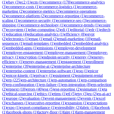
(
1
)
ebay
(
3
)
ec2
(
1
)
ecm
(
1
)
ecommerce
(
178
)
ecommerce-analytics
(
3
)
ecommerce-costs
(
1
)
ecommerce-logistics
(
1
)
ecommerce-
marketing
(
2
)
ecommerce-metrics
(
2
)
ecommerce-operations
(
2
)
ecommerce-platform
(
2
)
ecommerce-reporting
(
1
)
ecommerce-
scaling
(
1
)
ecommerce-security
(
1
)
ecommerce-seo
(
3
)
ecommerce-
shipping
(
1
)
ecommerce-technology
(
1
)
ecommerce-trends
(
1
)
ecosire
(
7
)
ecosystem
(
1
)
edge-computing
(
2
)
edi
(
1
)
editorial
(
1
)
edr
(
1
)
edtech
(
1
)
education
(
4
)
education-analytics
(
1
)
efficiency
(
8
)
egypt
(
2
)
electronics
(
1
)
emag
(
1
)
email
(
2
)
email-marketing
(
10
)
email-
sequences
(
1
)
email-templates
(
1
)
embedded
(
2
)
embedded-analytics
(
5
)
embedded-apps
(
1
)
emissions
(
1
)
employee-development
(
1
)
employee-engagement
(
1
)
employee-management
(
3
)
employee-
privacy
(
1
)
encryption
(
1
)
endpoint-security
(
1
)
energy
(
3
)
energy-
efficiency
(
1
)
energy-management
(
1
)
engagement
(
1
)
enrollment
(
2
)
enterprise
(
39
)
enterprise-ai
(
2
)
enterprise-architecture
(
1
)
enterprise-content
(
1
)
enterprise-software
(
1
)
eoq
(
1
)
epicor
(
2
)
epicor-kinetic
(
1
)
eprivacy
(
1
)
equipment
(
2
)
equipment-rental
(
2
)
erp
(
225
)
erp-architecture
(
1
)
erp-automation
(
1
)
erp-comparison
(
9
)
erp-configuration
(
1
)
erp-failure
(
1
)
erp-integration
(
8
)
erp-selection
(
2
)
erpnext
(
18
)
errors
(
40
)
esg
(
5
)
esg-reporting
(
2
)
esignature
(
1
)
eta
(
2
)
ethical-sourcing
(
1
)
ethics
(
1
)
etims
(
1
)
etl
(
5
)
etsy
(
3
)
eu
(
2
)
eu-ai-act
(
1
)
europe
(
2
)
evaluation
(
3
)
event-management
(
2
)
events
(
1
)
excel
(
3
)
exchanges
(
1
)
executive-reporting
(
1
)
expansion
(
1
)
expectations
(
1
)
expo
(
1
)
export-compliance
(
1
)
extensibility
(
2
)
fabric
(
1
)
facebook
(
1
)
facebook-shops
(
1
)
factory-floor
(
1
)
faire
(
1
)
farm-management