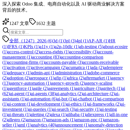
深入探索 Odoo 集成、电商自动化以及 AI 驱动商业解决方案
背后的技术。
1247
文章
1632
主题
全部（1247）
2026
(
6
)
3d
(
1
)
3pl
(
3
)
4pl
(
1
)
AP-AR
(
1
)
HR
(
1
)
IFRS
(
1
)
KPIs
(
1
)
a11y
(
1
)
a2p-10dlc
(
1
)
ab-testing
(
5
)
about-ecosire
(
1
)
access-control
(
2
)
access-rights
(
1
)
accessibility
(
3
)
account-
management
(
1
)
accounting
(
83
)
accounting-comparison
(
1
)
accounting-firms
(
1
)
accounts-payable
(
3
)
accounts-receivable
(
1
)
activation
(
1
)
activecampaign
(
2
)
acumatica
(
1
)
ada
(
2
)
adempiere
(
1
)
adequacy
(
1
)
admin-api
(
1
)
administration
(
1
)
adobe-commerce
(
2
)
adoption
(
2
)
aerospace
(
1
)
afip
(
1
)
africa
(
2
)
aftermarket
(
1
)
agency
(
13
)
agency-automation
(
1
)
agency-growth
(
2
)
agency-scaling
(
1
)
agentforce
(
1
)
agile
(
2
)
agreements
(
1
)
agriculture
(
3
)
agritech
(
1
)
ai
(
62
)
ai-agent
(
1
)
ai-agents
(
38
)
ai-analytics
(
2
)
ai-architecture
(
2
)
ai-
assistants
(
1
)
ai-automation
(
6
)
ai-bot
(
1
)
ai-chatbot
(
1
)
ai-comparison
(
1
)
ai-content
(
1
)
ai-development
(
1
)
ai-ethics
(
1
)
ai-frameworks
(
2
)
ai-
investment
(
1
)
ai-queries
(
1
)
ai-search
(
3
)
ai-security
(
1
)
ai-testing
(
1
)
ai-threats
(
1
)
alerting
(
2
)
alexa
(
1
)
alibaba
(
1
)
aliexpress
(
1
)
all-in-one
(
2
)
allegro
(
2
)
amazon
(
7
)
amazon-ads
(
1
)
amazon-ppc
(
1
)
amazon-
seller
(
1
)
aml
(
1
)
analytics
(
40
)
announcement
(
1
)
anomaly-detection