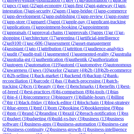
(
1
)
answer-engine-optimization
(
1
)
aov
(
1
)
ap-automation
(
1
)
apache
(
1
)
apcs
(
1
)
api
(
22
)
api-economy
(
1
)
api-first
(
2
)
api-gateway
(
1
)
api-
integration
(
3
)
api-security
(
2
)
apm
(
1
)
app-bridge
(
1
)
app-commerce
(
1
)
app-development
(
2
)
app-publishing
(
1
)
app-review
(
1
)
app-router
(
1
)
app-store
(
1
)
apparel
(
3
)
appi
(
1
)
apple-pay
(
1
)
applicant-tracking
(
1
)
applications
(
1
)
appointment-booking
(
2
)
appointments
(
1
)
appraisals
(
1
)
approval-chains
(
1
)
approvals
(
3
)
apps
(
1
)
ar
(
1
)
ar-
shopping
(
1
)
architecture
(
17
)
argentina
(
1
)
artificial-intelligence
(
2
)
as9100
(
1
)
asc-606
(
3
)
assessment
(
2
)
asset-management
(
4
)
assistant
(
1
)
ato
(
1
)
attribution
(
1
)
attrition
(
1
)
audience-analytics
(
1
)
audit
(
7
)
audit-trail
(
1
)
augmented
(
1
)
augmented-reality
(
2
)
australia
(
2
)
australia-gst
(
1
)
authentication
(
6
)
authentik
(
2
)
authorization
(
3
)
autogen
(
2
)
automation
(
119
)
automl
(
1
)
automotive
(
5
)
autonomous
(
2
)
awareness
(
1
)
aws
(
10
)
axelor
(
2
)
azure
(
4
)
b2b
(
18
)
b2b-ecommerce
(
1
)
b2b-selling
(
1
)
back-market
(
1
)
backend
(
6
)
backup
(
2
)
bank-
reconciliation
(
1
)
barcode
(
1
)
bas
(
1
)
batch-processing
(
1
)
batch-
tracking
(
2
)
bcrs
(
1
)
beauty
(
1
)
bee
(
1
)
benchmarks
(
1
)
benefits
(
1
)
best-
of-breed
(
1
)
best-practices
(
6
)
bi-comparison
(
8
)
bi-tools
(
1
)
bias
(
1
)
big-4
(
1
)
bigcommerce
(
3
)
bigquery
(
1
)
billable-hours
(
1
)
billing
(
7
)
bir
(
1
)
black-friday
(
1
)
block-editor
(
1
)
blockchain
(
1
)
blog-strategy
(
1
)
blue-green
(
1
)
bmf
(
1
)
bom
(
2
)
booking
(
5
)
bookkeeping
(
9
)
bpa
(
1
)
bpm
(
1
)
brand
(
2
)
branding
(
1
)
brazil
(
2
)
breach-notification
(
1
)
bss
(
1
)
budget
(
3
)
budgeting
(
6
)
build-vs-buy
(
3
)
business
(
13
)
business
software
(
1
)
business-apps
(
1
)
business-automation
(
1
)
business-case
(
2
)
business-continuity
(
2
)
business-growth
(
1
)
business-intelligence