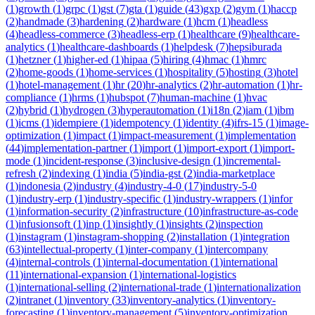
(
1
)
growth
(
1
)
grpc
(
1
)
gst
(
7
)
gta
(
1
)
guide
(
43
)
gxp
(
2
)
gym
(
1
)
haccp
(
2
)
handmade
(
3
)
hardening
(
2
)
hardware
(
1
)
hcm
(
1
)
headless
(
4
)
headless-commerce
(
3
)
headless-erp
(
1
)
healthcare
(
9
)
healthcare-
analytics
(
1
)
healthcare-dashboards
(
1
)
helpdesk
(
7
)
hepsiburada
(
1
)
hetzner
(
1
)
higher-ed
(
1
)
hipaa
(
5
)
hiring
(
4
)
hmac
(
1
)
hmrc
(
2
)
home-goods
(
1
)
home-services
(
1
)
hospitality
(
5
)
hosting
(
3
)
hotel
(
1
)
hotel-management
(
1
)
hr
(
20
)
hr-analytics
(
2
)
hr-automation
(
1
)
hr-
compliance
(
1
)
hrms
(
1
)
hubspot
(
7
)
human-machine
(
1
)
hvac
(
2
)
hybrid
(
1
)
hydrogen
(
3
)
hyperautomation
(
1
)
i18n
(
2
)
iam
(
1
)
ibm
(
1
)
icms
(
1
)
idempiere
(
1
)
idempotency
(
1
)
identity
(
4
)
ifrs-15
(
1
)
image-
optimization
(
1
)
impact
(
1
)
impact-measurement
(
1
)
implementation
(
44
)
implementation-partner
(
1
)
import
(
1
)
import-export
(
1
)
import-
mode
(
1
)
incident-response
(
3
)
inclusive-design
(
1
)
incremental-
refresh
(
2
)
indexing
(
1
)
india
(
5
)
india-gst
(
2
)
india-marketplace
(
1
)
indonesia
(
2
)
industry
(
4
)
industry-4-0
(
17
)
industry-5-0
(
1
)
industry-erp
(
1
)
industry-specific
(
1
)
industry-wrappers
(
1
)
infor
(
1
)
information-security
(
2
)
infrastructure
(
10
)
infrastructure-as-code
(
1
)
infusionsoft
(
1
)
inp
(
1
)
insightly
(
1
)
insights
(
2
)
inspection
(
1
)
instagram
(
1
)
instagram-shopping
(
2
)
installation
(
1
)
integration
(
63
)
intellectual-property
(
1
)
inter-company
(
1
)
intercompany
(
4
)
internal-controls
(
1
)
internal-documentation
(
1
)
international
(
11
)
international-expansion
(
1
)
international-logistics
(
1
)
international-selling
(
2
)
international-trade
(
1
)
internationalization
(
2
)
intranet
(
1
)
inventory
(
33
)
inventory-analytics
(
1
)
inventory-
forecasting
(
1
)
inventory-management
(
5
)
inventory-optimization