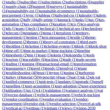
(
1
)
studio
(
3
)
subscriber
(
1
)
subscription
(
2
)
subscriptions
(
6
)
supplier
(
1
)
supply-chain
(
28
)
support
(
6
)
surveys
(
1
)
sustainability
(
14
)
sustainability-roi
(
1
)
sustainable-ecommerce
(
1
)
sustainable-
procurement
(
1
)
sync
(
1
)
tableau
(
3
)
tailwind-css
(
1
)
takealot
(
1
)
talent-
acquisition
(
2
)
tally
(
4
)
tally-prime
(
1
)
tanstack
(
1
)
tasks
(
1
)
tax
(
5
)
tax-
automation
(
2
)
tax-compliance
(
3
)
taxation
(
1
)
tco
(
5
)
tco-analysis
(
1
)
tds
(
1
)
team
(
1
)
tech
(
1
)
technical
(
1
)
technical-seo
(
4
)
technology
(
2
)
telecom
(
3
)
templates
(
3
)
temu
(
1
)
terraform
(
1
)
territory-
management
(
1
)
testing
(
7
)
text-messaging
(
1
)
textile
(
2
)
theme-
development
(
2
)
themes
(
1
)
theory-of-constraints
(
1
)
third-party
(
1
)
throttling
(
1
)
ticketing
(
1
)
ticketing-system
(
1
)
tiktok
(
1
)
tiktok-shop
(
4
)
time-off
(
1
)
time-to-market
(
1
)
time-tracking
(
2
)
timeline
(
5
)
timesheets
(
2
)
tms
(
1
)
toast
(
1
)
tokens
(
3
)
tokopedia
(
1
)
tools
(
1
)
tourism
(
1
)
traceability
(
6
)
tracking
(
2
)
trade
(
1
)
trade-secrets
(
1
)
trading
(
1
)
training
(
8
)
transactional-email
(
1
)
transformation
(
1
)
transparency
(
3
)
travel
(
3
)
trends
(
2
)
trendyol
(
1
)
triage
(
1
)
troubleshooting
(
40
)
trust
(
1
)
tryton
(
1
)
tuning
(
2
)
turborepo
(
1
)
turkey
(
4
)
tutorial
(
50
)
typescript
(
4
)
uae
(
3
)
uat
(
1
)
uk
(
2
)
uk-vat
(
1
)
unified-commerce
(
1
)
unit-tests
(
1
)
updates
(
1
)
upgrade
(
3
)
upsell
(
1
)
upselling
(
1
)
user-acquisition
(
1
)
user-adoption
(
2
)
user-experience
(
3
)
utilization
(
1
)
ux
(
1
)
v4
(
1
)
validation
(
1
)
variance-analysis
(
1
)
vat
(
16
)
vector-database
(
1
)
vehicle-management
(
1
)
vehicle-tracking
(
1
)
vendor-coordination
(
1
)
vendor-evaluation
(
1
)
vendor-
management
(
4
)
vendor-risk
(
1
)
vendor-selection
(
2
)
vercel-ai-sdk
(
1
)
vertical-ai
(
1
)
vertipaq
(
1
)
vietnam
(
1
)
views
(
1
)
vision-2030