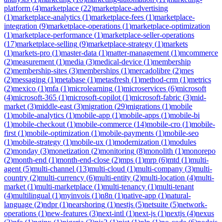
platform
(
4
)
marketplace
(
22
)
marketplace-advertising
(
1
)
marketplace-analytics
(
1
)
marketplace-fees
(
1
)
marketplace-
integration
(
9
)
marketplace-operations
(
1
)
marketplace-optimization
(
1
)
marketplace-performance
(
1
)
marketplace-seller-operations
(
17
)
marketplace-selling
(
9
)
marketplace-strategy
(
1
)
markets
(
1
)
markets-pro
(
1
)
master-data
(
1
)
matter-management
(
1
)
mcommerce
(
2
)
measurement
(
1
)
media
(
3
)
medical-device
(
1
)
membership
(
2
)
membership-sites
(
3
)
memberships
(
1
)
mercadolibre
(
2
)
mes
(
2
)
messaging
(
1
)
metabase
(
1
)
metasfresh
(
1
)
method-crm
(
1
)
metrics
(
2
)
mexico
(
1
)
mfa
(
1
)
microlearning
(
1
)
microservices
(
6
)
microsoft
(
4
)
microsoft-365
(
1
)
microsoft-copilot
(
1
)
microsoft-fabric
(
3
)
mid-
market
(
3
)
middle-east
(
3
)
migration
(
29
)
migrations
(
1
)
mobile
(
1
)
mobile-analytics
(
1
)
mobile-app
(
1
)
mobile-apps
(
1
)
mobile-bi
(
1
)
mobile-checkout
(
1
)
mobile-commerce
(
14
)
mobile-cro
(
1
)
mobile-
first
(
1
)
mobile-optimization
(
1
)
mobile-payments
(
1
)
mobile-seo
(
1
)
mobile-strategy
(
1
)
mobile-ux
(
1
)
modernization
(
1
)
modules
(
2
)
monday
(
3
)
monetization
(
2
)
monitoring
(
8
)
monolith
(
1
)
monorepo
(
2
)
month-end
(
1
)
month-end-close
(
2
)
mps
(
1
)
mrp
(
6
)
mtd
(
1
)
multi-
agent
(
5
)
multi-channel
(
13
)
multi-cloud
(
1
)
multi-company
(
3
)
multi-
country
(
2
)
multi-currency
(
6
)
multi-entity
(
2
)
multi-location
(
4
)
multi-
market
(
1
)
multi-marketplace
(
1
)
multi-tenancy
(
1
)
multi-tenant
(
4
)
multilingual
(
1
)
myinvois
(
1
)
n8n
(
1
)
native-app
(
1
)
natural-
language
(
2
)
ndpr
(
1
)
nearshoring
(
1
)
nestjs
(
5
)
netsuite
(
5
)
network-
operations
(
1
)
new-features
(
3
)
next-intl
(
1
)
next-js
(
1
)
nextjs
(
4
)
nexus