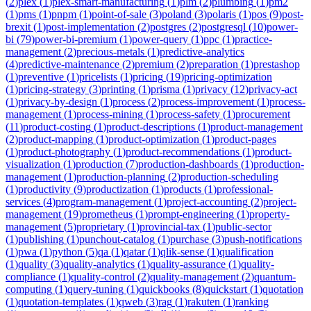
(
2
)
plex
(
1
)
plex-smart-manufacturing
(
1
)
plm
(
2
)
plumbing
(
1
)
pm2
(
1
)
pms
(
1
)
pnpm
(
1
)
point-of-sale
(
3
)
poland
(
3
)
polaris
(
1
)
pos
(
9
)
post-
brexit
(
1
)
post-implementation
(
2
)
postgres
(
2
)
postgresql
(
10
)
power-
bi
(
79
)
power-bi-premium
(
1
)
power-query
(
1
)
ppc
(
1
)
practice-
management
(
2
)
precious-metals
(
1
)
predictive-analytics
(
4
)
predictive-maintenance
(
2
)
premium
(
2
)
preparation
(
1
)
prestashop
(
1
)
preventive
(
1
)
pricelists
(
1
)
pricing
(
19
)
pricing-optimization
(
1
)
pricing-strategy
(
3
)
printing
(
1
)
prisma
(
1
)
privacy
(
12
)
privacy-act
(
1
)
privacy-by-design
(
1
)
process
(
2
)
process-improvement
(
1
)
process-
management
(
1
)
process-mining
(
1
)
process-safety
(
1
)
procurement
(
11
)
product-costing
(
1
)
product-descriptions
(
1
)
product-management
(
2
)
product-mapping
(
1
)
product-optimization
(
1
)
product-pages
(
1
)
product-photography
(
1
)
product-recommendations
(
1
)
product-
visualization
(
1
)
production
(
7
)
production-dashboards
(
1
)
production-
management
(
1
)
production-planning
(
2
)
production-scheduling
(
1
)
productivity
(
9
)
productization
(
1
)
products
(
1
)
professional-
services
(
4
)
program-management
(
1
)
project-accounting
(
2
)
project-
management
(
19
)
prometheus
(
1
)
prompt-engineering
(
1
)
property-
management
(
5
)
proprietary
(
1
)
provincial-tax
(
1
)
public-sector
(
1
)
publishing
(
1
)
punchout-catalog
(
1
)
purchase
(
3
)
push-notifications
(
1
)
pwa
(
1
)
python
(
5
)
qa
(
1
)
qatar
(
1
)
qlik-sense
(
1
)
qualification
(
1
)
quality
(
3
)
quality-analytics
(
1
)
quality-assurance
(
1
)
quality-
compliance
(
1
)
quality-control
(
2
)
quality-management
(
2
)
quantum-
computing
(
1
)
query-tuning
(
1
)
quickbooks
(
8
)
quickstart
(
1
)
quotation
(
1
)
quotation-templates
(
1
)
qweb
(
3
)
rag
(
1
)
rakuten
(
1
)
ranking