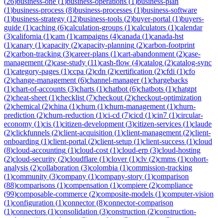
(
26
)
business-one
(
1
)
business-operations
(
1
)
business-plan
(
1
)
business-process
(
8
)
business-processes
(
1
)
business-software
(
1
)
business-strategy
(
12
)
business-tools
(
2
)
buyer-portal
(
1
)
buyers-
guide
(
1
)
caching
(
6
)
calculation-groups
(
1
)
calculators
(
1
)
calendar
(
3
)
california
(
1
)
cam
(
1
)
campaigns
(
4
)
canada
(
1
)
canada-hst
(
1
)
canary
(
1
)
capacity
(
2
)
capacity-planning
(
2
)
carbon-footprint
(
2
)
carbon-tracking
(
3
)
career-plans
(
1
)
cart-abandonment
(
2
)
case-
management
(
2
)
case-study
(
11
)
cash-flow
(
4
)
catalog
(
2
)
catalog-sync
(
1
)
category-pages
(
1
)
ccpa
(
2
)
cdn
(
2
)
certification
(
2
)
cfdi
(
1
)
cfo
(
2
)
change-management
(
6
)
channel-manager
(
1
)
chargebacks
(
1
)
chart-of-accounts
(
3
)
charts
(
1
)
chatbot
(
6
)
chatbots
(
1
)
chatgpt
(
2
)
cheat-sheet
(
1
)
checklist
(
7
)
checkout
(
2
)
checkout-optimization
(
2
)
chemical
(
2
)
china
(
1
)
churn
(
1
)
churn-management
(
1
)
churn-
prediction
(
2
)
churn-reduction
(
1
)
ci-cd
(
7
)
cicd
(
1
)
cin7
(
1
)
circular-
economy
(
1
)
cis
(
1
)
citizen-development
(
3
)
citizen-services
(
1
)
claude
(
2
)
clickfunnels
(
2
)
client-acquisition
(
1
)
client-management
(
2
)
client-
onboarding
(
1
)
client-portal
(
2
)
client-setup
(
1
)
client-success
(
1
)
cloud
(
8
)
cloud-accounting
(
1
)
cloud-cost
(
1
)
cloud-erp
(
3
)
cloud-hosting
(
2
)
cloud-security
(
2
)
cloudflare
(
1
)
clover
(
1
)
clv
(
2
)
cmms
(
1
)
cohort-
analysis
(
2
)
collaboration
(
3
)
colombia
(
1
)
commission-tracking
(
1
)
community
(
3
)
company
(
1
)
company-story
(
1
)
comparison
(
88
)
comparisons
(
1
)
compensation
(
1
)
compiere
(
2
)
compliance
(
99
)
composable-commerce
(
2
)
composite-models
(
1
)
computer-vision
(
1
)
configuration
(
1
)
connector
(
8
)
connector-comparison
(
1
)
connectors
(
1
)
consolidation
(
3
)
construction
(
2
)
construction-