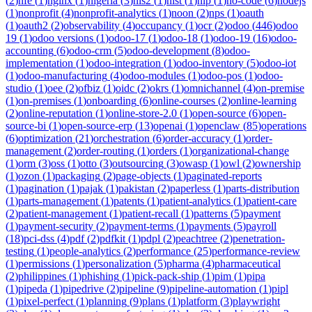
(
2
)
nfe
(
1
)
nginx
(
1
)
nigeria
(
3
)
nis2
(
1
)
nist
(
1
)
nlp
(
1
)
no-code
(
6
)
nodejs
(
1
)
nonprofit
(
4
)
nonprofit-analytics
(
1
)
noon
(
2
)
nps
(
1
)
oauth
(
1
)
oauth2
(
2
)
observability
(
4
)
occupancy
(
1
)
ocr
(
2
)
odoo
(
446
)
odoo
19
(
1
)
odoo versions
(
1
)
odoo-17
(
1
)
odoo-18
(
1
)
odoo-19
(
16
)
odoo-
accounting
(
6
)
odoo-crm
(
5
)
odoo-development
(
8
)
odoo-
implementation
(
1
)
odoo-integration
(
1
)
odoo-inventory
(
5
)
odoo-iot
(
1
)
odoo-manufacturing
(
4
)
odoo-modules
(
1
)
odoo-pos
(
1
)
odoo-
studio
(
1
)
oee
(
2
)
ofbiz
(
1
)
oidc
(
2
)
okrs
(
1
)
omnichannel
(
4
)
on-premise
(
1
)
on-premises
(
1
)
onboarding
(
6
)
online-courses
(
2
)
online-learning
(
2
)
online-reputation
(
1
)
online-store-2.0
(
1
)
open-source
(
6
)
open-
source-bi
(
1
)
open-source-erp
(
13
)
openai
(
1
)
openclaw
(
85
)
operations
(
6
)
optimization
(
21
)
orchestration
(
6
)
order-accuracy
(
1
)
order-
management
(
2
)
order-routing
(
1
)
orders
(
1
)
organizational-change
(
1
)
orm
(
3
)
oss
(
1
)
otto
(
3
)
outsourcing
(
3
)
owasp
(
1
)
owl
(
2
)
ownership
(
1
)
ozon
(
1
)
packaging
(
2
)
page-objects
(
1
)
paginated-reports
(
1
)
pagination
(
1
)
pajak
(
1
)
pakistan
(
2
)
paperless
(
1
)
parts-distribution
(
1
)
parts-management
(
1
)
patents
(
1
)
patient-analytics
(
1
)
patient-care
(
2
)
patient-management
(
1
)
patient-recall
(
1
)
patterns
(
5
)
payment
(
1
)
payment-security
(
2
)
payment-terms
(
1
)
payments
(
5
)
payroll
(
18
)
pci-dss
(
4
)
pdf
(
2
)
pdfkit
(
1
)
pdpl
(
2
)
peachtree
(
2
)
penetration-
testing
(
1
)
people-analytics
(
2
)
performance
(
25
)
performance-review
(
1
)
permissions
(
1
)
personalization
(
5
)
pharma
(
4
)
pharmaceutical
(
2
)
philippines
(
1
)
phishing
(
1
)
pick-pack-ship
(
1
)
pim
(
1
)
pipa
(
1
)
pipeda
(
1
)
pipedrive
(
2
)
pipeline
(
9
)
pipeline-automation
(
1
)
pipl
(
1
)
pixel-perfect
(
1
)
planning
(
9
)
plans
(
1
)
platform
(
3
)
playwright