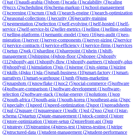
(
1
)
sat
(
1
)
saudi-arabia
(
3
)
sbom
(
1
)
scada
(
1
)
scalability
(
3
)
scaling
(
9
)
sccs
(
2
)
scheduling
(
6
)
schema-markup
(
1
)
school-management
(
1
)
screening
(
1
)
scrum
(
1
)
sdi
(
1
)
search-engine
(
1
)
search-optimization
(
2
)
seasonal-collections
(
1
)
security
(
36
)
security-training
(
1
)
segmentation
(
2
)
selection
(
1
)
self-evolving
(
1
)
self-hosted
(
1
)
self-
service
(
2
)
self-service-bi
(
2
)
seller-metrics
(
1
)
selling
(
1
)
selling-online
(
1
)
selling-platforms
(
1
)
semantic-model
(
1
)
seo
(
16
)
seo-audit
(
1
)
seo-
migration
(
1
)
server
(
1
)
server-components
(
1
)
server-sizing
(
2
)
service
(
1
)
service-contracts
(
1
)
service-efficiency
(
1
)
service-firms
(
1
)
services
(
1
)
setup
(
2
)
sgk
(
1
)
sharding
(
1
)
sharepoint
(
1
)
shein
(
1
)
shift-
management
(
3
)
shipping
(
4
)
shop-floor
(
2
)
shopee
(
2
)
shopify
(
112
)
shopify-api
(
1
)
shopify-flow
(
1
)
shopify-partners
(
1
)
shopify-plus
(
8
)
shopifyql
(
1
)
simulation
(
3
)
sis
(
1
)
sisense
(
1
)
six-sigma
(
1
)
sizing
(
1
)
skills
(
4
)
sku
(
1
)
sla
(
5
)
small-business
(
10
)
smart-factory
(
1
)
smart-
narratives
(
1
)
smart-warehouse
(
1
)
smb
(
9
)
sms-marketing
(
5
)
snapshots
(
1
)
snowflake
(
1
)
soc2
(
5
)
social-commerce
(
5
)
software
(
4
)
software-comparison
(
1
)
software-development
(
1
)
software-
selection
(
2
)
software-stack
(
1
)
solar-energy
(
1
)
solutions
(
1
)
sop
(
2
)
south-africa
(
3
)
south-asia
(
1
)
south-korea
(
1
)
southeast-asia
(
2
)
spc
(
1
)
specialty
(
1
)
speed
(
1
)
speed-optimization
(
2
)
spot
(
1
)
spreadsheets
(
1
)
sql
(
2
)
square
(
1
)
squarespace
(
1
)
ssdlc
(
1
)
ssl
(
2
)
sso
(
2
)
sst
(
1
)
star-
schema
(
2
)
startup
(
2
)
state-management
(
1
)
stock-control
(
1
)
store
(
1
)
store-optimization
(
1
)
store-setup
(
2
)
storefront-api
(
3
)
stp
(
1
)
strategy
(
35
)
streaming
(
4
)
stress-test
(
1
)
stress-testing
(
1
)
stripe
(
2
)
structured-data
(
1
)
student-management
(
2
)
student-performance