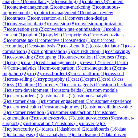
analytics
(
1
)
consultancy
(
2
)
consulting
(
3
)
containers
(
3
)
content
(
1
)
content-management
(
2
)
content-marketing
(
3
)
continuous-
improvement
(
1
)
contract-management
(
1
)
contract-review
(
1
)
contracts
(
3
)
conversation-ai
(
1
)
conversation-design
(
1
)
conversational-ai
(
3
)
conversion
(
8
)
conversion-optimization
(
7
)
conversion-rate
(
2
)
conversion-rate-optimization
(
1
)
cookie-
consent
(
1
)
copilot
(
1
)
copyleft
(
1
)
copyrights
(
1
)
core-web-vitals
(
5
)
corporate-tax
(
1
)
corrective
(
1
)
cosmetics
(
1
)
cost
(
4
)
cost-
accounting
(
1
)
cost-analysis
(
3
)
cost-benefit
(
2
)
cost-calculator
(
1
)
cost-
comparison
(
2
)
cost-optimization
(
5
)
cost-reduction
(
1
)
cost-savings
(
1
)
cost-tracking
(
2
)
coupang
(
1
)
course-creation
(
1
)
courses
(
3
)
cpa
(
1
)
cpq
(
1
)
cpra
(
1
)
credit-management
(
1
)
crewai
(
2
)
criteria
(
1
)
crm
(
44
)
crm-analytics
(
1
)
crm-comparison
(
5
)
crm-integration
(
2
)
crm-
migration
(
2
)
cro
(
2
)
cross-border
(
8
)
cross-platform
(
1
)
cross-sell
(
1
)
cross-selling
(
1
)
cryptography
(
1
)
csat
(
1
)
cspm
(
1
)
csrd
(
3
)
css
(
2
)
csv
(
1
)
culture
(
1
)
currency
(
1
)
custom-agents
(
1
)
custom-checkout
(
1
)
custom-development
(
1
)
custom-fields
(
1
)
custom-module
(
1
)
custom-orders
(
2
)
custom-skills
(
2
)
customer-analytics
(
2
)
customer-data
(
1
)
customer-engagement
(
3
)
customer-experience
(
5
)
customer-health
(
1
)
customer-journey
(
1
)
customer-lifetime-value
(
3
)
customer-retention
(
5
)
customer-satisfaction
(
1
)
customer-
segmentation
(
2
)
customer-service
(
7
)
customer-success
(
5
)
customer-
support
(
7
)
customization
(
5
)
customs
(
1
)
cutover
(
2
)
cx
(
1
)
cybersecurity
(
14
)
daraz
(
1
)
dashboard
(
2
)
dashboards
(
16
)
data
(
5
)
data-analysis
(
3
)
data-analytics
(
3
)
data-cleanup
(
2
)
data-driven