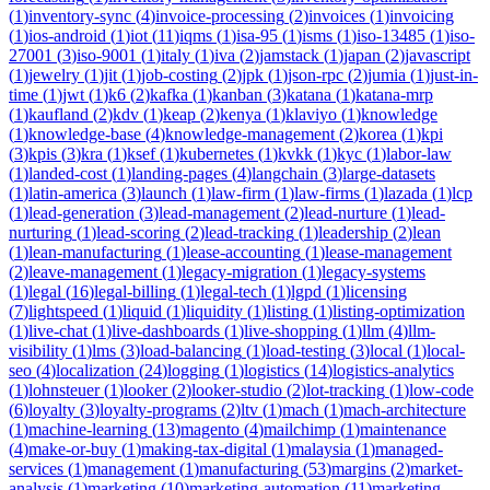
(
1
)
inventory-sync
(
4
)
invoice-processing
(
2
)
invoices
(
1
)
invoicing
(
1
)
ios-android
(
1
)
iot
(
11
)
iqms
(
1
)
isa-95
(
1
)
isms
(
1
)
iso-13485
(
1
)
iso-
27001
(
3
)
iso-9001
(
1
)
italy
(
1
)
iva
(
2
)
jamstack
(
1
)
japan
(
2
)
javascript
(
1
)
jewelry
(
1
)
jit
(
1
)
job-costing
(
2
)
jpk
(
1
)
json-rpc
(
2
)
jumia
(
1
)
just-in-
time
(
1
)
jwt
(
1
)
k6
(
2
)
kafka
(
1
)
kanban
(
3
)
katana
(
1
)
katana-mrp
(
1
)
kaufland
(
2
)
kdv
(
1
)
keap
(
2
)
kenya
(
1
)
klaviyo
(
1
)
knowledge
(
1
)
knowledge-base
(
4
)
knowledge-management
(
2
)
korea
(
1
)
kpi
(
3
)
kpis
(
3
)
kra
(
1
)
ksef
(
1
)
kubernetes
(
1
)
kvkk
(
1
)
kyc
(
1
)
labor-law
(
1
)
landed-cost
(
1
)
landing-pages
(
4
)
langchain
(
3
)
large-datasets
(
1
)
latin-america
(
3
)
launch
(
1
)
law-firm
(
1
)
law-firms
(
1
)
lazada
(
1
)
lcp
(
1
)
lead-generation
(
3
)
lead-management
(
2
)
lead-nurture
(
1
)
lead-
nurturing
(
1
)
lead-scoring
(
2
)
lead-tracking
(
1
)
leadership
(
2
)
lean
(
1
)
lean-manufacturing
(
1
)
lease-accounting
(
1
)
lease-management
(
2
)
leave-management
(
1
)
legacy-migration
(
1
)
legacy-systems
(
1
)
legal
(
16
)
legal-billing
(
1
)
legal-tech
(
1
)
lgpd
(
1
)
licensing
(
7
)
lightspeed
(
1
)
liquid
(
1
)
liquidity
(
1
)
listing
(
1
)
listing-optimization
(
1
)
live-chat
(
1
)
live-dashboards
(
1
)
live-shopping
(
1
)
llm
(
4
)
llm-
visibility
(
1
)
lms
(
3
)
load-balancing
(
1
)
load-testing
(
3
)
local
(
1
)
local-
seo
(
4
)
localization
(
24
)
logging
(
1
)
logistics
(
14
)
logistics-analytics
(
1
)
lohnsteuer
(
1
)
looker
(
2
)
looker-studio
(
2
)
lot-tracking
(
1
)
low-code
(
6
)
loyalty
(
3
)
loyalty-programs
(
2
)
ltv
(
1
)
mach
(
1
)
mach-architecture
(
1
)
machine-learning
(
13
)
magento
(
4
)
mailchimp
(
1
)
maintenance
(
4
)
make-or-buy
(
1
)
making-tax-digital
(
1
)
malaysia
(
1
)
managed-
services
(
1
)
management
(
1
)
manufacturing
(
53
)
margins
(
2
)
market-
analysis
(
1
)
marketing
(
10
)
marketing-automation
(
11
)
marketing-