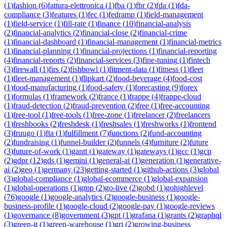
(
1
)
fashion
(
6
)
fattura-elettronica
(
1
)
fba
(
1
)
fbr
(
2
)
fda
(
1
)
fda-
compliance
(
3
)
features
(
1
)
fec
(
1
)
fedramp
(
1
)
field-management
(
1
)
field-service
(
1
)
fill-rate
(
1
)
finance
(
10
)
financial-analysis
(
2
)
financial-analytics
(
2
)
financial-close
(
2
)
financial-crime
(
1
)
financial-dashboard
(
1
)
financial-management
(
1
)
financial-metrics
(
1
)
financial-planning
(
1
)
financial-projections
(
1
)
financial-reporting
(
4
)
financial-reports
(
2
)
financial-services
(
3
)
fine-tuning
(
1
)
fintech
(
3
)
firewall
(
1
)
firs
(
2
)
fishbowl
(
1
)
fitment-data
(
1
)
fitness
(
1
)
fleet
(
1
)
fleet-management
(
1
)
flipkart
(
2
)
food-beverage
(
4
)
food-cost
(
1
)
food-manufacturing
(
1
)
food-safety
(
1
)
forecasting
(
9
)
forex
(
1
)
formulas
(
1
)
framework
(
2
)
france
(
1
)
frappe
(
4
)
frappe-cloud
(
1
)
fraud-detection
(
2
)
fraud-prevention
(
2
)
free
(
1
)
free-accounting
(
1
)
free-tool
(
1
)
free-tools
(
1
)
free-zone
(
1
)
freelancer
(
2
)
freelancers
(
1
)
freshbooks
(
2
)
freshdesk
(
1
)
freshsales
(
1
)
freshworks
(
1
)
frontend
(
3
)
fruugo
(
1
)
fta
(
1
)
fulfillment
(
7
)
functions
(
2
)
fund-accounting
(
2
)
fundraising
(
1
)
funnel-builder
(
2
)
funnels
(
4
)
furniture
(
2
)
future
(
3
)
future-of-work
(
1
)
gantt
(
1
)
gateway
(
1
)
gateways
(
1
)
gcc
(
1
)
gcp
(
2
)
gdpr
(
12
)
gds
(
1
)
gemini
(
1
)
general-ai
(
1
)
generation
(
1
)
generative-
ai
(
2
)
geo
(
1
)
germany
(
23
)
getting-started
(
1
)
github-actions
(
3
)
global
(
3
)
global-compliance
(
1
)
global-ecommerce
(
1
)
global-expansion
(
1
)
global-operations
(
1
)
gmp
(
2
)
go-live
(
2
)
gobd
(
1
)
gohighlevel
(
76
)
google
(
1
)
google-analytics
(
2
)
google-business
(
1
)
google-
business-profile
(
1
)
google-cloud
(
2
)
google-pay
(
1
)
google-reviews
(
1
)
governance
(
8
)
government
(
3
)
gpt
(
1
)
grafana
(
1
)
grants
(
2
)
graphql
(
3
)
green-it
(
1
)
green-warehouse
(
1
)
gri
(
2
)
growing-business