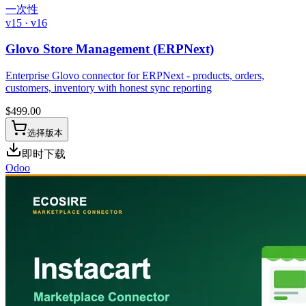
一次性
v15 · v16
Glovo Store Management (ERPNext)
Enterprise Glovo connector for ERPNext - products, orders,
customers, inventory with honest sync reporting
$
499.00
选择版本
即时下载
Odoo