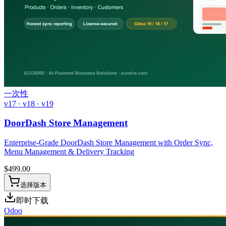
一次性
v17 · v18 · v19
DoorDash Store Management
Enterprise-Grade DoorDash Store Management with Order Sync,
Menu Management & Delivery Tracking
$
499.00
选择版本
即时下载
Odoo