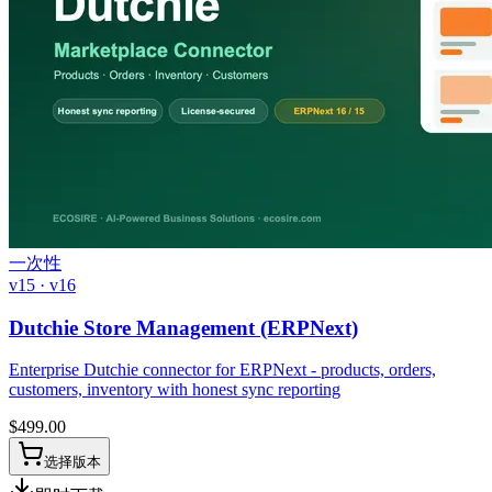
一次性
v15 · v16
Dutchie Store Management (ERPNext)
Enterprise Dutchie connector for ERPNext - products, orders,
customers, inventory with honest sync reporting
$
499.00
选择版本