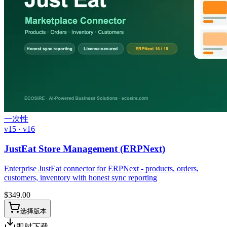
一次性
v15 · v16
JustEat Store Management (ERPNext)
Enterprise JustEat connector for ERPNext - products, orders,
customers, inventory with honest sync reporting
$
349.00
选择版本
即时下载