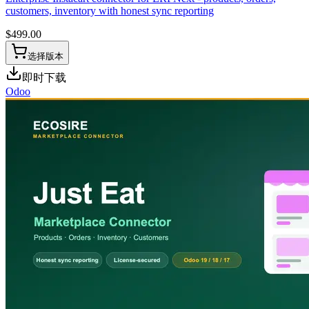
customers, inventory with honest sync reporting
$
499.00
选择版本
即时下载
Odoo