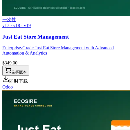
一次性
v17 · v18 · v19
Just Eat Store Management
Enterprise-Grade Just Eat Store Management with Advanced
Automation & Analytics
$
349.00
选择版本
即时下载
Odoo