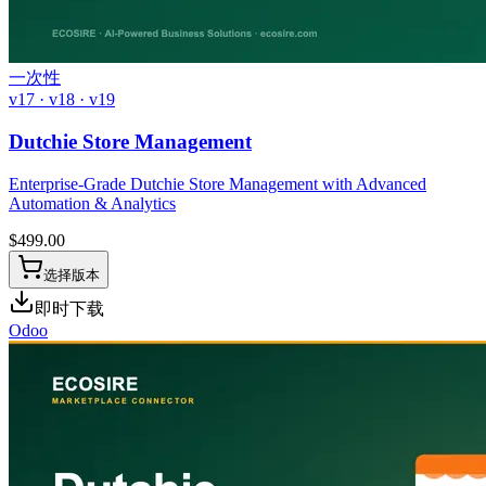
一次性
v17 · v18 · v19
Dutchie Store Management
Enterprise-Grade Dutchie Store Management with Advanced
Automation & Analytics
$
499.00
选择版本
即时下载
Odoo