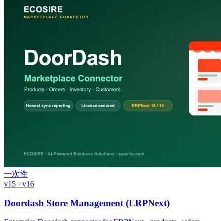
一次性
v15 · v16
Doordash Store Management (ERPNext)