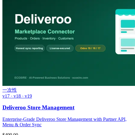
一次性
v17 · v18 · v19
Deliveroo Store Management
Enterprise-Grade Deliveroo Store Management with Partner API,
Menu & Order Sync
$
499.00