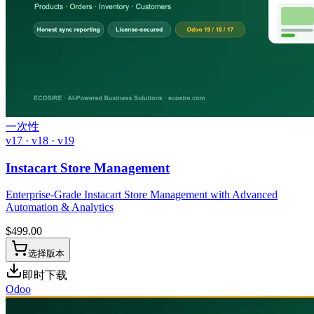
一次性
v17 · v18 · v19
Instacart Store Management
Enterprise-Grade Instacart Store Management with Advanced
Automation & Analytics
$
499.00
选择版本
即时下载
Odoo