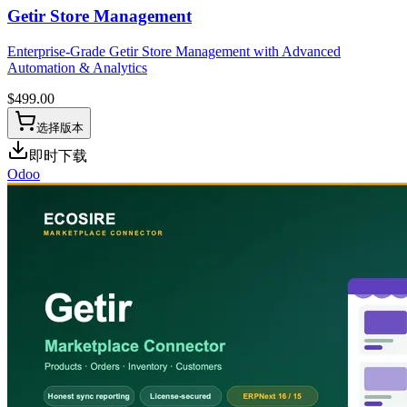
Getir Store Management
Enterprise-Grade Getir Store Management with Advanced
Automation & Analytics
$
499.00
选择版本
即时下载
Odoo