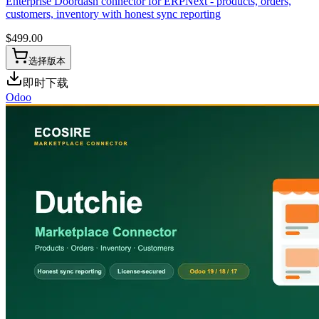
Enterprise Doordash connector for ERPNext - products, orders,
customers, inventory with honest sync reporting
$
499.00
选择版本
即时下载
Odoo