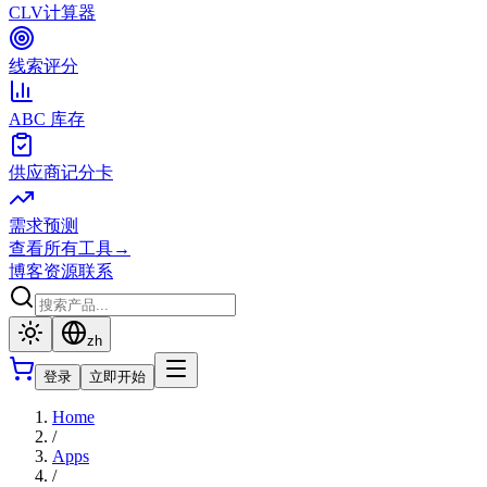
CLV计算器
线索评分
ABC 库存
供应商记分卡
需求预测
查看所有工具
→
博客
资源
联系
zh
登录
立即开始
Home
/
Apps
/