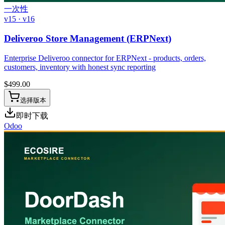
一次性
v15 · v16
Deliveroo Store Management (ERPNext)
Enterprise Deliveroo connector for ERPNext - products, orders,
customers, inventory with honest sync reporting
$
499.00
选择版本
即时下载
Odoo