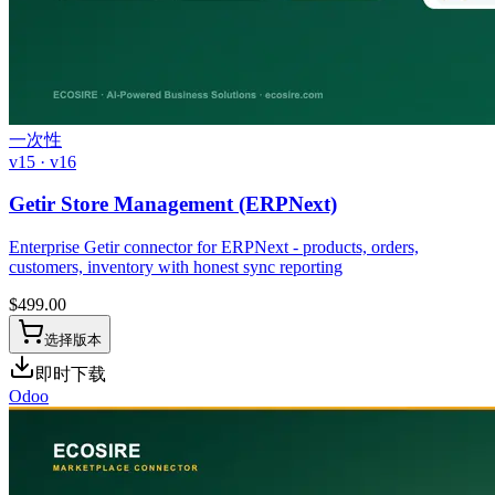
一次性
v15 · v16
Getir Store Management (ERPNext)
Enterprise Getir connector for ERPNext - products, orders,
customers, inventory with honest sync reporting
$
499.00
选择版本
即时下载
Odoo