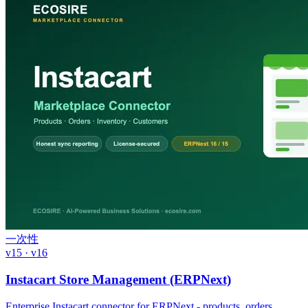
一次性
v15 · v16
Instacart Store Management (ERPNext)
Enterprise Instacart connector for ERPNext - products, orders,