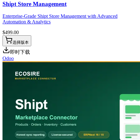
Shipt Store Management
Enterprise-Grade Shipt Store Management with Advanced
Automation & Analytics
$
499.00
选择版本
即时下载
Odoo