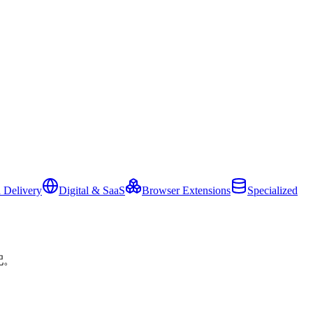
 Delivery
Digital & SaaS
Browser Extensions
Specialized
配。