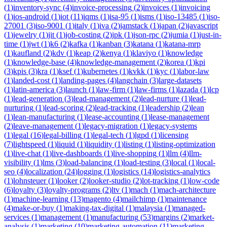
(
1
)
inventory-sync
(
4
)
invoice-processing
(
2
)
invoices
(
1
)
invoicing
(
1
)
ios-android
(
1
)
iot
(
11
)
iqms
(
1
)
isa-95
(
1
)
isms
(
1
)
iso-13485
(
1
)
iso-
27001
(
3
)
iso-9001
(
1
)
italy
(
1
)
iva
(
2
)
jamstack
(
1
)
japan
(
2
)
javascript
(
1
)
jewelry
(
1
)
jit
(
1
)
job-costing
(
2
)
jpk
(
1
)
json-rpc
(
2
)
jumia
(
1
)
just-in-
time
(
1
)
jwt
(
1
)
k6
(
2
)
kafka
(
1
)
kanban
(
3
)
katana
(
1
)
katana-mrp
(
1
)
kaufland
(
2
)
kdv
(
1
)
keap
(
2
)
kenya
(
1
)
klaviyo
(
1
)
knowledge
(
1
)
knowledge-base
(
4
)
knowledge-management
(
2
)
korea
(
1
)
kpi
(
3
)
kpis
(
3
)
kra
(
1
)
ksef
(
1
)
kubernetes
(
1
)
kvkk
(
1
)
kyc
(
1
)
labor-law
(
1
)
landed-cost
(
1
)
landing-pages
(
4
)
langchain
(
3
)
large-datasets
(
1
)
latin-america
(
3
)
launch
(
1
)
law-firm
(
1
)
law-firms
(
1
)
lazada
(
1
)
lcp
(
1
)
lead-generation
(
3
)
lead-management
(
2
)
lead-nurture
(
1
)
lead-
nurturing
(
1
)
lead-scoring
(
2
)
lead-tracking
(
1
)
leadership
(
2
)
lean
(
1
)
lean-manufacturing
(
1
)
lease-accounting
(
1
)
lease-management
(
2
)
leave-management
(
1
)
legacy-migration
(
1
)
legacy-systems
(
1
)
legal
(
16
)
legal-billing
(
1
)
legal-tech
(
1
)
lgpd
(
1
)
licensing
(
7
)
lightspeed
(
1
)
liquid
(
1
)
liquidity
(
1
)
listing
(
1
)
listing-optimization
(
1
)
live-chat
(
1
)
live-dashboards
(
1
)
live-shopping
(
1
)
llm
(
4
)
llm-
visibility
(
1
)
lms
(
3
)
load-balancing
(
1
)
load-testing
(
3
)
local
(
1
)
local-
seo
(
4
)
localization
(
24
)
logging
(
1
)
logistics
(
14
)
logistics-analytics
(
1
)
lohnsteuer
(
1
)
looker
(
2
)
looker-studio
(
2
)
lot-tracking
(
1
)
low-code
(
6
)
loyalty
(
3
)
loyalty-programs
(
2
)
ltv
(
1
)
mach
(
1
)
mach-architecture
(
1
)
machine-learning
(
13
)
magento
(
4
)
mailchimp
(
1
)
maintenance
(
4
)
make-or-buy
(
1
)
making-tax-digital
(
1
)
malaysia
(
1
)
managed-
services
(
1
)
management
(
1
)
manufacturing
(
53
)
margins
(
2
)
market-
analysis
(
1
)
marketing
(
10
)
marketing-automation
(
11
)
marketing-