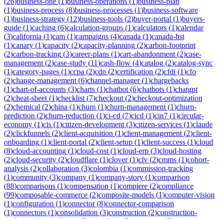
(
26
)
business-one
(
1
)
business-operations
(
1
)
business-plan
(
1
)
business-process
(
8
)
business-processes
(
1
)
business-software
(
1
)
business-strategy
(
12
)
business-tools
(
2
)
buyer-portal
(
1
)
buyers-
guide
(
1
)
caching
(
6
)
calculation-groups
(
1
)
calculators
(
1
)
calendar
(
3
)
california
(
1
)
cam
(
1
)
campaigns
(
4
)
canada
(
1
)
canada-hst
(
1
)
canary
(
1
)
capacity
(
2
)
capacity-planning
(
2
)
carbon-footprint
(
2
)
carbon-tracking
(
3
)
career-plans
(
1
)
cart-abandonment
(
2
)
case-
management
(
2
)
case-study
(
11
)
cash-flow
(
4
)
catalog
(
2
)
catalog-sync
(
1
)
category-pages
(
1
)
ccpa
(
2
)
cdn
(
2
)
certification
(
2
)
cfdi
(
1
)
cfo
(
2
)
change-management
(
6
)
channel-manager
(
1
)
chargebacks
(
1
)
chart-of-accounts
(
3
)
charts
(
1
)
chatbot
(
6
)
chatbots
(
1
)
chatgpt
(
2
)
cheat-sheet
(
1
)
checklist
(
7
)
checkout
(
2
)
checkout-optimization
(
2
)
chemical
(
2
)
china
(
1
)
churn
(
1
)
churn-management
(
1
)
churn-
prediction
(
2
)
churn-reduction
(
1
)
ci-cd
(
7
)
cicd
(
1
)
cin7
(
1
)
circular-
economy
(
1
)
cis
(
1
)
citizen-development
(
3
)
citizen-services
(
1
)
claude
(
2
)
clickfunnels
(
2
)
client-acquisition
(
1
)
client-management
(
2
)
client-
onboarding
(
1
)
client-portal
(
2
)
client-setup
(
1
)
client-success
(
1
)
cloud
(
8
)
cloud-accounting
(
1
)
cloud-cost
(
1
)
cloud-erp
(
3
)
cloud-hosting
(
2
)
cloud-security
(
2
)
cloudflare
(
1
)
clover
(
1
)
clv
(
2
)
cmms
(
1
)
cohort-
analysis
(
2
)
collaboration
(
3
)
colombia
(
1
)
commission-tracking
(
1
)
community
(
3
)
company
(
1
)
company-story
(
1
)
comparison
(
88
)
comparisons
(
1
)
compensation
(
1
)
compiere
(
2
)
compliance
(
99
)
composable-commerce
(
2
)
composite-models
(
1
)
computer-vision
(
1
)
configuration
(
1
)
connector
(
8
)
connector-comparison
(
1
)
connectors
(
1
)
consolidation
(
3
)
construction
(
2
)
construction-