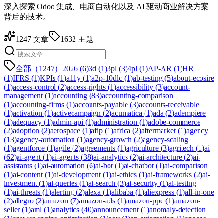
深入探索 Odoo 集成、电商自动化以及 AI 驱动商业解决方案
背后的技术。
1247
文章
1632
主题
全部（1247）
2026
(
6
)
3d
(
1
)
3pl
(
3
)
4pl
(
1
)
AP-AR
(
1
)
HR
(
1
)
IFRS
(
1
)
KPIs
(
1
)
a11y
(
1
)
a2p-10dlc
(
1
)
ab-testing
(
5
)
about-ecosire
(
1
)
access-control
(
2
)
access-rights
(
1
)
accessibility
(
3
)
account-
management
(
1
)
accounting
(
83
)
accounting-comparison
(
1
)
accounting-firms
(
1
)
accounts-payable
(
3
)
accounts-receivable
(
1
)
activation
(
1
)
activecampaign
(
2
)
acumatica
(
1
)
ada
(
2
)
adempiere
(
1
)
adequacy
(
1
)
admin-api
(
1
)
administration
(
1
)
adobe-commerce
(
2
)
adoption
(
2
)
aerospace
(
1
)
afip
(
1
)
africa
(
2
)
aftermarket
(
1
)
agency
(
13
)
agency-automation
(
1
)
agency-growth
(
2
)
agency-scaling
(
1
)
agentforce
(
1
)
agile
(
2
)
agreements
(
1
)
agriculture
(
3
)
agritech
(
1
)
ai
(
62
)
ai-agent
(
1
)
ai-agents
(
38
)
ai-analytics
(
2
)
ai-architecture
(
2
)
ai-
assistants
(
1
)
ai-automation
(
6
)
ai-bot
(
1
)
ai-chatbot
(
1
)
ai-comparison
(
1
)
ai-content
(
1
)
ai-development
(
1
)
ai-ethics
(
1
)
ai-frameworks
(
2
)
ai-
investment
(
1
)
ai-queries
(
1
)
ai-search
(
3
)
ai-security
(
1
)
ai-testing
(
1
)
ai-threats
(
1
)
alerting
(
2
)
alexa
(
1
)
alibaba
(
1
)
aliexpress
(
1
)
all-in-one
(
2
)
allegro
(
2
)
amazon
(
7
)
amazon-ads
(
1
)
amazon-ppc
(
1
)
amazon-
seller
(
1
)
aml
(
1
)
analytics
(
40
)
announcement
(
1
)
anomaly-detection