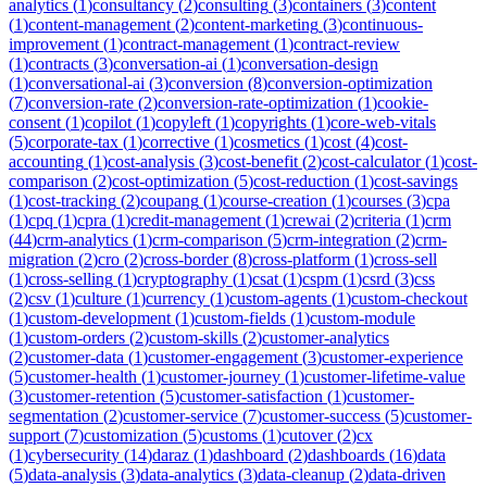
analytics
(
1
)
consultancy
(
2
)
consulting
(
3
)
containers
(
3
)
content
(
1
)
content-management
(
2
)
content-marketing
(
3
)
continuous-
improvement
(
1
)
contract-management
(
1
)
contract-review
(
1
)
contracts
(
3
)
conversation-ai
(
1
)
conversation-design
(
1
)
conversational-ai
(
3
)
conversion
(
8
)
conversion-optimization
(
7
)
conversion-rate
(
2
)
conversion-rate-optimization
(
1
)
cookie-
consent
(
1
)
copilot
(
1
)
copyleft
(
1
)
copyrights
(
1
)
core-web-vitals
(
5
)
corporate-tax
(
1
)
corrective
(
1
)
cosmetics
(
1
)
cost
(
4
)
cost-
accounting
(
1
)
cost-analysis
(
3
)
cost-benefit
(
2
)
cost-calculator
(
1
)
cost-
comparison
(
2
)
cost-optimization
(
5
)
cost-reduction
(
1
)
cost-savings
(
1
)
cost-tracking
(
2
)
coupang
(
1
)
course-creation
(
1
)
courses
(
3
)
cpa
(
1
)
cpq
(
1
)
cpra
(
1
)
credit-management
(
1
)
crewai
(
2
)
criteria
(
1
)
crm
(
44
)
crm-analytics
(
1
)
crm-comparison
(
5
)
crm-integration
(
2
)
crm-
migration
(
2
)
cro
(
2
)
cross-border
(
8
)
cross-platform
(
1
)
cross-sell
(
1
)
cross-selling
(
1
)
cryptography
(
1
)
csat
(
1
)
cspm
(
1
)
csrd
(
3
)
css
(
2
)
csv
(
1
)
culture
(
1
)
currency
(
1
)
custom-agents
(
1
)
custom-checkout
(
1
)
custom-development
(
1
)
custom-fields
(
1
)
custom-module
(
1
)
custom-orders
(
2
)
custom-skills
(
2
)
customer-analytics
(
2
)
customer-data
(
1
)
customer-engagement
(
3
)
customer-experience
(
5
)
customer-health
(
1
)
customer-journey
(
1
)
customer-lifetime-value
(
3
)
customer-retention
(
5
)
customer-satisfaction
(
1
)
customer-
segmentation
(
2
)
customer-service
(
7
)
customer-success
(
5
)
customer-
support
(
7
)
customization
(
5
)
customs
(
1
)
cutover
(
2
)
cx
(
1
)
cybersecurity
(
14
)
daraz
(
1
)
dashboard
(
2
)
dashboards
(
16
)
data
(
5
)
data-analysis
(
3
)
data-analytics
(
3
)
data-cleanup
(
2
)
data-driven