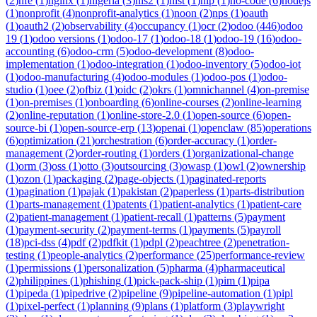
(
2
)
nfe
(
1
)
nginx
(
1
)
nigeria
(
3
)
nis2
(
1
)
nist
(
1
)
nlp
(
1
)
no-code
(
6
)
nodejs
(
1
)
nonprofit
(
4
)
nonprofit-analytics
(
1
)
noon
(
2
)
nps
(
1
)
oauth
(
1
)
oauth2
(
2
)
observability
(
4
)
occupancy
(
1
)
ocr
(
2
)
odoo
(
446
)
odoo
19
(
1
)
odoo versions
(
1
)
odoo-17
(
1
)
odoo-18
(
1
)
odoo-19
(
16
)
odoo-
accounting
(
6
)
odoo-crm
(
5
)
odoo-development
(
8
)
odoo-
implementation
(
1
)
odoo-integration
(
1
)
odoo-inventory
(
5
)
odoo-iot
(
1
)
odoo-manufacturing
(
4
)
odoo-modules
(
1
)
odoo-pos
(
1
)
odoo-
studio
(
1
)
oee
(
2
)
ofbiz
(
1
)
oidc
(
2
)
okrs
(
1
)
omnichannel
(
4
)
on-premise
(
1
)
on-premises
(
1
)
onboarding
(
6
)
online-courses
(
2
)
online-learning
(
2
)
online-reputation
(
1
)
online-store-2.0
(
1
)
open-source
(
6
)
open-
source-bi
(
1
)
open-source-erp
(
13
)
openai
(
1
)
openclaw
(
85
)
operations
(
6
)
optimization
(
21
)
orchestration
(
6
)
order-accuracy
(
1
)
order-
management
(
2
)
order-routing
(
1
)
orders
(
1
)
organizational-change
(
1
)
orm
(
3
)
oss
(
1
)
otto
(
3
)
outsourcing
(
3
)
owasp
(
1
)
owl
(
2
)
ownership
(
1
)
ozon
(
1
)
packaging
(
2
)
page-objects
(
1
)
paginated-reports
(
1
)
pagination
(
1
)
pajak
(
1
)
pakistan
(
2
)
paperless
(
1
)
parts-distribution
(
1
)
parts-management
(
1
)
patents
(
1
)
patient-analytics
(
1
)
patient-care
(
2
)
patient-management
(
1
)
patient-recall
(
1
)
patterns
(
5
)
payment
(
1
)
payment-security
(
2
)
payment-terms
(
1
)
payments
(
5
)
payroll
(
18
)
pci-dss
(
4
)
pdf
(
2
)
pdfkit
(
1
)
pdpl
(
2
)
peachtree
(
2
)
penetration-
testing
(
1
)
people-analytics
(
2
)
performance
(
25
)
performance-review
(
1
)
permissions
(
1
)
personalization
(
5
)
pharma
(
4
)
pharmaceutical
(
2
)
philippines
(
1
)
phishing
(
1
)
pick-pack-ship
(
1
)
pim
(
1
)
pipa
(
1
)
pipeda
(
1
)
pipedrive
(
2
)
pipeline
(
9
)
pipeline-automation
(
1
)
pipl
(
1
)
pixel-perfect
(
1
)
planning
(
9
)
plans
(
1
)
platform
(
3
)
playwright