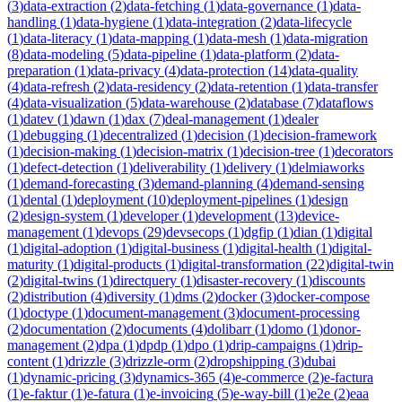
(
3
)
data-extraction
(
2
)
data-fetching
(
1
)
data-governance
(
1
)
data-
handling
(
1
)
data-hygiene
(
1
)
data-integration
(
2
)
data-lifecycle
(
1
)
data-literacy
(
1
)
data-mapping
(
1
)
data-mesh
(
1
)
data-migration
(
8
)
data-modeling
(
5
)
data-pipeline
(
1
)
data-platform
(
2
)
data-
preparation
(
1
)
data-privacy
(
4
)
data-protection
(
14
)
data-quality
(
4
)
data-refresh
(
2
)
data-residency
(
2
)
data-retention
(
1
)
data-transfer
(
4
)
data-visualization
(
5
)
data-warehouse
(
2
)
database
(
7
)
dataflows
(
1
)
datev
(
1
)
dawn
(
1
)
dax
(
7
)
deal-management
(
1
)
dealer
(
1
)
debugging
(
1
)
decentralized
(
1
)
decision
(
1
)
decision-framework
(
1
)
decision-making
(
1
)
decision-matrix
(
1
)
decision-tree
(
1
)
decorators
(
1
)
defect-detection
(
1
)
deliverability
(
1
)
delivery
(
1
)
delmiaworks
(
1
)
demand-forecasting
(
3
)
demand-planning
(
4
)
demand-sensing
(
1
)
dental
(
1
)
deployment
(
10
)
deployment-pipelines
(
1
)
design
(
2
)
design-system
(
1
)
developer
(
1
)
development
(
13
)
device-
management
(
1
)
devops
(
29
)
devsecops
(
1
)
dgfip
(
1
)
dian
(
1
)
digital
(
1
)
digital-adoption
(
1
)
digital-business
(
1
)
digital-health
(
1
)
digital-
maturity
(
1
)
digital-products
(
1
)
digital-transformation
(
22
)
digital-twin
(
2
)
digital-twins
(
1
)
directquery
(
1
)
disaster-recovery
(
1
)
discounts
(
2
)
distribution
(
4
)
diversity
(
1
)
dms
(
2
)
docker
(
3
)
docker-compose
(
1
)
doctype
(
1
)
document-management
(
3
)
document-processing
(
2
)
documentation
(
2
)
documents
(
4
)
dolibarr
(
1
)
domo
(
1
)
donor-
management
(
2
)
dpa
(
1
)
dpdp
(
1
)
dpo
(
1
)
drip-campaigns
(
1
)
drip-
content
(
1
)
drizzle
(
3
)
drizzle-orm
(
2
)
dropshipping
(
3
)
dubai
(
1
)
dynamic-pricing
(
3
)
dynamics-365
(
4
)
e-commerce
(
2
)
e-factura
(
1
)
e-faktur
(
1
)
e-fatura
(
1
)
e-invoicing
(
5
)
e-way-bill
(
1
)
e2e
(
2
)
eaa