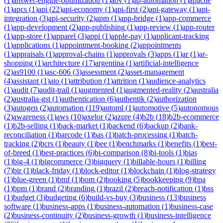
(
1
)
answer-engine-optimization
(
1
)
aov
(
1
)
ap-automation
(
1
)
apache
(
1
)
apcs
(
1
)
api
(
22
)
api-economy
(
1
)
api-first
(
2
)
api-gateway
(
1
)
api-
integration
(
3
)
api-security
(
2
)
apm
(
1
)
app-bridge
(
1
)
app-commerce
(
1
)
app-development
(
2
)
app-publishing
(
1
)
app-review
(
1
)
app-router
(
1
)
app-store
(
1
)
apparel
(
3
)
appi
(
1
)
apple-pay
(
1
)
applicant-tracking
(
1
)
applications
(
1
)
appointment-booking
(
2
)
appointments
(
1
)
appraisals
(
1
)
approval-chains
(
1
)
approvals
(
3
)
apps
(
1
)
ar
(
1
)
ar-
shopping
(
1
)
architecture
(
17
)
argentina
(
1
)
artificial-intelligence
(
2
)
as9100
(
1
)
asc-606
(
3
)
assessment
(
2
)
asset-management
(
4
)
assistant
(
1
)
ato
(
1
)
attribution
(
1
)
attrition
(
1
)
audience-analytics
(
1
)
audit
(
7
)
audit-trail
(
1
)
augmented
(
1
)
augmented-reality
(
2
)
australia
(
2
)
australia-gst
(
1
)
authentication
(
6
)
authentik
(
2
)
authorization
(
3
)
autogen
(
2
)
automation
(
119
)
automl
(
1
)
automotive
(
5
)
autonomous
(
2
)
awareness
(
1
)
aws
(
10
)
axelor
(
2
)
azure
(
4
)
b2b
(
18
)
b2b-ecommerce
(
1
)
b2b-selling
(
1
)
back-market
(
1
)
backend
(
6
)
backup
(
2
)
bank-
reconciliation
(
1
)
barcode
(
1
)
bas
(
1
)
batch-processing
(
1
)
batch-
tracking
(
2
)
bcrs
(
1
)
beauty
(
1
)
bee
(
1
)
benchmarks
(
1
)
benefits
(
1
)
best-
of-breed
(
1
)
best-practices
(
6
)
bi-comparison
(
8
)
bi-tools
(
1
)
bias
(
1
)
big-4
(
1
)
bigcommerce
(
3
)
bigquery
(
1
)
billable-hours
(
1
)
billing
(
7
)
bir
(
1
)
black-friday
(
1
)
block-editor
(
1
)
blockchain
(
1
)
blog-strategy
(
1
)
blue-green
(
1
)
bmf
(
1
)
bom
(
2
)
booking
(
5
)
bookkeeping
(
9
)
bpa
(
1
)
bpm
(
1
)
brand
(
2
)
branding
(
1
)
brazil
(
2
)
breach-notification
(
1
)
bss
(
1
)
budget
(
3
)
budgeting
(
6
)
build-vs-buy
(
3
)
business
(
13
)
business
software
(
1
)
business-apps
(
1
)
business-automation
(
1
)
business-case
(
2
)
business-continuity
(
2
)
business-growth
(
1
)
business-intelligence