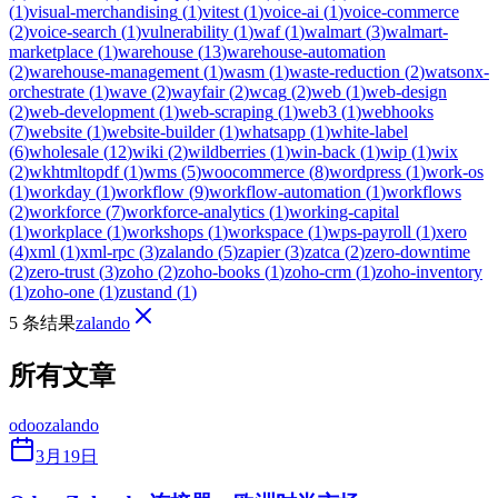
(
1
)
visual-merchandising
(
1
)
vitest
(
1
)
voice-ai
(
1
)
voice-commerce
(
2
)
voice-search
(
1
)
vulnerability
(
1
)
waf
(
1
)
walmart
(
3
)
walmart-
marketplace
(
1
)
warehouse
(
13
)
warehouse-automation
(
2
)
warehouse-management
(
1
)
wasm
(
1
)
waste-reduction
(
2
)
watsonx-
orchestrate
(
1
)
wave
(
2
)
wayfair
(
2
)
wcag
(
2
)
web
(
1
)
web-design
(
2
)
web-development
(
1
)
web-scraping
(
1
)
web3
(
1
)
webhooks
(
7
)
website
(
1
)
website-builder
(
1
)
whatsapp
(
1
)
white-label
(
6
)
wholesale
(
12
)
wiki
(
2
)
wildberries
(
1
)
win-back
(
1
)
wip
(
1
)
wix
(
2
)
wkhtmltopdf
(
1
)
wms
(
5
)
woocommerce
(
8
)
wordpress
(
1
)
work-os
(
1
)
workday
(
1
)
workflow
(
9
)
workflow-automation
(
1
)
workflows
(
2
)
workforce
(
7
)
workforce-analytics
(
1
)
working-capital
(
1
)
workplace
(
1
)
workshops
(
1
)
workspace
(
1
)
wps-payroll
(
1
)
xero
(
4
)
xml
(
1
)
xml-rpc
(
3
)
zalando
(
5
)
zapier
(
3
)
zatca
(
2
)
zero-downtime
(
2
)
zero-trust
(
3
)
zoho
(
2
)
zoho-books
(
1
)
zoho-crm
(
1
)
zoho-inventory
(
1
)
zoho-one
(
1
)
zustand
(
1
)
5 条结果
zalando
所有文章
odoo
zalando
3月19日