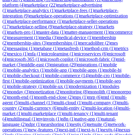
platform
(
4
)
marketplace
(
22
)
marketplace-advertising
(
1
)
marketplace-analytics
(
1
)
marketplace-fees
(
1
)
marketplace-
integration
(
9
)
marketplace-operations
(
1
)
marketplace-optimization
(
1
)
marketplace-performance
(
1
)
marketplace-seller-operations
(
17
)
marketplace-selling
(
9
)
marketplace-strategy
(
1
)
markets
(
1
)
markets-pro
(
1
)
master-data
(
1
)
matter-management
(
1
)
mcommerce
(
2
)
measurement
(
1
)
media
(
3
)
medical-device
(
1
)
membership
(
2
)
membership-sites
(
3
)
memberships
(
1
)
mercadolibre
(
2
)
mes
(
2
)
messaging
(
1
)
metabase
(
1
)
metasfresh
(
1
)
method-crm
(
1
)
metrics
(
2
)
mexico
(
1
)
mfa
(
1
)
microlearning
(
1
)
microservices
(
6
)
microsoft
(
4
)
microsoft-365
(
1
)
microsoft-copilot
(
1
)
microsoft-fabric
(
3
)
mid-
market
(
3
)
middle-east
(
3
)
migration
(
29
)
migrations
(
1
)
mobile
(
1
)
mobile-analytics
(
1
)
mobile-app
(
1
)
mobile-apps
(
1
)
mobile-bi
(
1
)
mobile-checkout
(
1
)
mobile-commerce
(
14
)
mobile-cro
(
1
)
mobile-
first
(
1
)
mobile-optimization
(
1
)
mobile-payments
(
1
)
mobile-seo
(
1
)
mobile-strategy
(
1
)
mobile-ux
(
1
)
modernization
(
1
)
modules
(
2
)
monday
(
3
)
monetization
(
2
)
monitoring
(
8
)
monolith
(
1
)
monorepo
(
2
)
month-end
(
1
)
month-end-close
(
2
)
mps
(
1
)
mrp
(
6
)
mtd
(
1
)
multi-
agent
(
5
)
multi-channel
(
13
)
multi-cloud
(
1
)
multi-company
(
3
)
multi-
country
(
2
)
multi-currency
(
6
)
multi-entity
(
2
)
multi-location
(
4
)
multi-
market
(
1
)
multi-marketplace
(
1
)
multi-tenancy
(
1
)
multi-tenant
(
4
)
multilingual
(
1
)
myinvois
(
1
)
n8n
(
1
)
native-app
(
1
)
natural-
language
(
2
)
ndpr
(
1
)
nearshoring
(
1
)
nestjs
(
5
)
netsuite
(
5
)
network-
operations
(
1
)
new-features
(
3
)
next-intl
(
1
)
next-js
(
1
)
nextjs
(
4
)
nexus