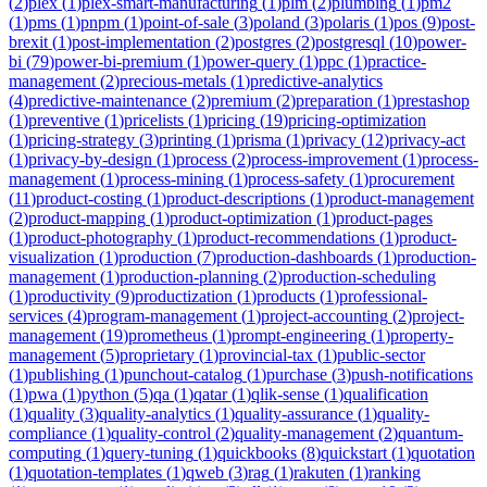
(
2
)
plex
(
1
)
plex-smart-manufacturing
(
1
)
plm
(
2
)
plumbing
(
1
)
pm2
(
1
)
pms
(
1
)
pnpm
(
1
)
point-of-sale
(
3
)
poland
(
3
)
polaris
(
1
)
pos
(
9
)
post-
brexit
(
1
)
post-implementation
(
2
)
postgres
(
2
)
postgresql
(
10
)
power-
bi
(
79
)
power-bi-premium
(
1
)
power-query
(
1
)
ppc
(
1
)
practice-
management
(
2
)
precious-metals
(
1
)
predictive-analytics
(
4
)
predictive-maintenance
(
2
)
premium
(
2
)
preparation
(
1
)
prestashop
(
1
)
preventive
(
1
)
pricelists
(
1
)
pricing
(
19
)
pricing-optimization
(
1
)
pricing-strategy
(
3
)
printing
(
1
)
prisma
(
1
)
privacy
(
12
)
privacy-act
(
1
)
privacy-by-design
(
1
)
process
(
2
)
process-improvement
(
1
)
process-
management
(
1
)
process-mining
(
1
)
process-safety
(
1
)
procurement
(
11
)
product-costing
(
1
)
product-descriptions
(
1
)
product-management
(
2
)
product-mapping
(
1
)
product-optimization
(
1
)
product-pages
(
1
)
product-photography
(
1
)
product-recommendations
(
1
)
product-
visualization
(
1
)
production
(
7
)
production-dashboards
(
1
)
production-
management
(
1
)
production-planning
(
2
)
production-scheduling
(
1
)
productivity
(
9
)
productization
(
1
)
products
(
1
)
professional-
services
(
4
)
program-management
(
1
)
project-accounting
(
2
)
project-
management
(
19
)
prometheus
(
1
)
prompt-engineering
(
1
)
property-
management
(
5
)
proprietary
(
1
)
provincial-tax
(
1
)
public-sector
(
1
)
publishing
(
1
)
punchout-catalog
(
1
)
purchase
(
3
)
push-notifications
(
1
)
pwa
(
1
)
python
(
5
)
qa
(
1
)
qatar
(
1
)
qlik-sense
(
1
)
qualification
(
1
)
quality
(
3
)
quality-analytics
(
1
)
quality-assurance
(
1
)
quality-
compliance
(
1
)
quality-control
(
2
)
quality-management
(
2
)
quantum-
computing
(
1
)
query-tuning
(
1
)
quickbooks
(
8
)
quickstart
(
1
)
quotation
(
1
)
quotation-templates
(
1
)
qweb
(
3
)
rag
(
1
)
rakuten
(
1
)
ranking