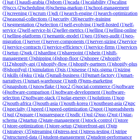
(
1
)
sat
(
1
)
saudi-arabia
(
3
)
sbom
(
1
)
scada
(
1
)
scalability
(
3
)
scaling
(
9
)
sccs
(
2
)
scheduling
(
6
)
schema-markup
(
1
)
school-management
(
1
)
screening
(
1
)
scrum
(
1
)
sdi
(
1
)
search-engine
(
1
)
search-optimization
(
2
)
seasonal-collections
(
1
)
security
(
36
)
security-training
(
1
)
segmentation
(
2
)
selection
(
1
)
self-evolving
(
1
)
self-hosted
(
1
)
self-
service
(
2
)
self-service-bi
(
2
)
seller-metrics
(
1
)
selling
(
1
)
selling-online
(
1
)
selling-platforms
(
1
)
semantic-model
(
1
)
seo
(
16
)
seo-audit
(
1
)
seo-
migration
(
1
)
server
(
1
)
server-components
(
1
)
server-sizing
(
2
)
service
(
1
)
service-contracts
(
1
)
service-efficiency
(
1
)
service-firms
(
1
)
services
(
1
)
setup
(
2
)
sgk
(
1
)
sharding
(
1
)
sharepoint
(
1
)
shein
(
1
)
shift-
management
(
3
)
shipping
(
4
)
shop-floor
(
2
)
shopee
(
2
)
shopify
(
112
)
shopify-api
(
1
)
shopify-flow
(
1
)
shopify-partners
(
1
)
shopify-plus
(
8
)
shopifyql
(
1
)
simulation
(
3
)
sis
(
1
)
sisense
(
1
)
six-sigma
(
1
)
sizing
(
1
)
skills
(
4
)
sku
(
1
)
sla
(
5
)
small-business
(
10
)
smart-factory
(
1
)
smart-
narratives
(
1
)
smart-warehouse
(
1
)
smb
(
9
)
sms-marketing
(
5
)
snapshots
(
1
)
snowflake
(
1
)
soc2
(
5
)
social-commerce
(
5
)
software
(
4
)
software-comparison
(
1
)
software-development
(
1
)
software-
selection
(
2
)
software-stack
(
1
)
solar-energy
(
1
)
solutions
(
1
)
sop
(
2
)
south-africa
(
3
)
south-asia
(
1
)
south-korea
(
1
)
southeast-asia
(
2
)
spc
(
1
)
specialty
(
1
)
speed
(
1
)
speed-optimization
(
2
)
spot
(
1
)
spreadsheets
(
1
)
sql
(
2
)
square
(
1
)
squarespace
(
1
)
ssdlc
(
1
)
ssl
(
2
)
sso
(
2
)
sst
(
1
)
star-
schema
(
2
)
startup
(
2
)
state-management
(
1
)
stock-control
(
1
)
store
(
1
)
store-optimization
(
1
)
store-setup
(
2
)
storefront-api
(
3
)
stp
(
1
)
strategy
(
35
)
streaming
(
4
)
stress-test
(
1
)
stress-testing
(
1
)
stripe
(
2
)
structured-data
(
1
)
student-management
(
2
)
student-performance