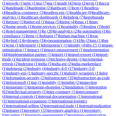
(
1
)
growth
(
1
)
grpc
(
1
)
gst
(
7
)
gta
(
1
)
guide
(
43
)
gxp
(
2
)
gym
(
1
)
haccp
(
2
)
handmade
(
3
)
hardening
(
2
)
hardware
(
1
)
hcm
(
1
)
headless
(
4
)
headless-commerce
(
3
)
headless-erp
(
1
)
healthcare
(
9
)
healthcare-
analytics
(
1
)
healthcare-dashboards
(
1
)
helpdesk
(
7
)
hepsiburada
(
1
)
hetzner
(
1
)
higher-ed
(
1
)
hipaa
(
5
)
hiring
(
4
)
hmac
(
1
)
hmrc
(
2
)
home-goods
(
1
)
home-services
(
1
)
hospitality
(
5
)
hosting
(
3
)
hotel
(
1
)
hotel-management
(
1
)
hr
(
20
)
hr-analytics
(
2
)
hr-automation
(
1
)
hr-
compliance
(
1
)
hrms
(
1
)
hubspot
(
7
)
human-machine
(
1
)
hvac
(
2
)
hybrid
(
1
)
hydrogen
(
3
)
hyperautomation
(
1
)
i18n
(
2
)
iam
(
1
)
ibm
(
1
)
icms
(
1
)
idempiere
(
1
)
idempotency
(
1
)
identity
(
4
)
ifrs-15
(
1
)
image-
optimization
(
1
)
impact
(
1
)
impact-measurement
(
1
)
implementation
(
44
)
implementation-partner
(
1
)
import
(
1
)
import-export
(
1
)
import-
mode
(
1
)
incident-response
(
3
)
inclusive-design
(
1
)
incremental-
refresh
(
2
)
indexing
(
1
)
india
(
5
)
india-gst
(
2
)
india-marketplace
(
1
)
indonesia
(
2
)
industry
(
4
)
industry-4-0
(
17
)
industry-5-0
(
1
)
industry-erp
(
1
)
industry-specific
(
1
)
industry-wrappers
(
1
)
infor
(
1
)
information-security
(
2
)
infrastructure
(
10
)
infrastructure-as-code
(
1
)
infusionsoft
(
1
)
inp
(
1
)
insightly
(
1
)
insights
(
2
)
inspection
(
1
)
instagram
(
1
)
instagram-shopping
(
2
)
installation
(
1
)
integration
(
63
)
intellectual-property
(
1
)
inter-company
(
1
)
intercompany
(
4
)
internal-controls
(
1
)
internal-documentation
(
1
)
international
(
11
)
international-expansion
(
1
)
international-logistics
(
1
)
international-selling
(
2
)
international-trade
(
1
)
internationalization
(
2
)
intranet
(
1
)
inventory
(
33
)
inventory-analytics
(
1
)
inventory-
forecasting
(
1
)
inventory-management
(
5
)
inventory-optimization