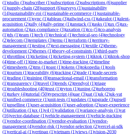
(
1
)
studio
(
3
)
subscriber
(
1
)
subscription
(
2
)
subscriptions
(
6
)
supplier
(
1
)
supply-chain
(
28
)
support
(
6
)
surveys
(
1
)
sustainability
(
14
)
sustainability-roi
(
1
)
sustainable-ecommerce
(
1
)
sustainable-
procurement
(
1
)
sync
(
1
)
tableau
(
3
)
tailwind-css
(
1
)
takealot
(
1
)
talent-
acquisition
(
2
)
tally
(
4
)
tally-prime
(
1
)
tanstack
(
1
)
tasks
(
1
)
tax
(
5
)
tax-
automation
(
2
)
tax-compliance
(
3
)
taxation
(
1
)
tco
(
5
)
tco-analysis
(
1
)
tds
(
1
)
team
(
1
)
tech
(
1
)
technical
(
1
)
technical-seo
(
4
)
technology
(
2
)
telecom
(
3
)
templates
(
3
)
temu
(
1
)
terraform
(
1
)
territory-
management
(
1
)
testing
(
7
)
text-messaging
(
1
)
textile
(
2
)
theme-
development
(
2
)
themes
(
1
)
theory-of-constraints
(
1
)
third-party
(
1
)
throttling
(
1
)
ticketing
(
1
)
ticketing-system
(
1
)
tiktok
(
1
)
tiktok-shop
(
4
)
time-off
(
1
)
time-to-market
(
1
)
time-tracking
(
2
)
timeline
(
5
)
timesheets
(
2
)
tms
(
1
)
toast
(
1
)
tokens
(
3
)
tokopedia
(
1
)
tools
(
1
)
tourism
(
1
)
traceability
(
6
)
tracking
(
2
)
trade
(
1
)
trade-secrets
(
1
)
trading
(
1
)
training
(
8
)
transactional-email
(
1
)
transformation
(
1
)
transparency
(
3
)
travel
(
3
)
trends
(
2
)
trendyol
(
1
)
triage
(
1
)
troubleshooting
(
40
)
trust
(
1
)
tryton
(
1
)
tuning
(
2
)
turborepo
(
1
)
turkey
(
4
)
tutorial
(
50
)
typescript
(
4
)
uae
(
3
)
uat
(
1
)
uk
(
2
)
uk-vat
(
1
)
unified-commerce
(
1
)
unit-tests
(
1
)
updates
(
1
)
upgrade
(
3
)
upsell
(
1
)
upselling
(
1
)
user-acquisition
(
1
)
user-adoption
(
2
)
user-experience
(
3
)
utilization
(
1
)
ux
(
1
)
v4
(
1
)
validation
(
1
)
variance-analysis
(
1
)
vat
(
16
)
vector-database
(
1
)
vehicle-management
(
1
)
vehicle-tracking
(
1
)
vendor-coordination
(
1
)
vendor-evaluation
(
1
)
vendor-
management
(
4
)
vendor-risk
(
1
)
vendor-selection
(
2
)
vercel-ai-sdk
(
1
)
vertical-ai
(
1
)
vertipaq
(
1
)
vietnam
(
1
)
views
(
1
)
vision-2030