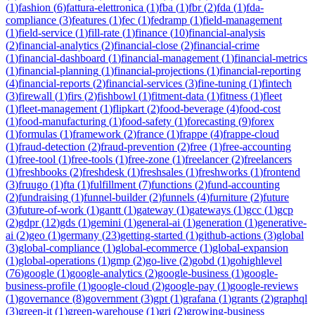
(
1
)
fashion
(
6
)
fattura-elettronica
(
1
)
fba
(
1
)
fbr
(
2
)
fda
(
1
)
fda-
compliance
(
3
)
features
(
1
)
fec
(
1
)
fedramp
(
1
)
field-management
(
1
)
field-service
(
1
)
fill-rate
(
1
)
finance
(
10
)
financial-analysis
(
2
)
financial-analytics
(
2
)
financial-close
(
2
)
financial-crime
(
1
)
financial-dashboard
(
1
)
financial-management
(
1
)
financial-metrics
(
1
)
financial-planning
(
1
)
financial-projections
(
1
)
financial-reporting
(
4
)
financial-reports
(
2
)
financial-services
(
3
)
fine-tuning
(
1
)
fintech
(
3
)
firewall
(
1
)
firs
(
2
)
fishbowl
(
1
)
fitment-data
(
1
)
fitness
(
1
)
fleet
(
1
)
fleet-management
(
1
)
flipkart
(
2
)
food-beverage
(
4
)
food-cost
(
1
)
food-manufacturing
(
1
)
food-safety
(
1
)
forecasting
(
9
)
forex
(
1
)
formulas
(
1
)
framework
(
2
)
france
(
1
)
frappe
(
4
)
frappe-cloud
(
1
)
fraud-detection
(
2
)
fraud-prevention
(
2
)
free
(
1
)
free-accounting
(
1
)
free-tool
(
1
)
free-tools
(
1
)
free-zone
(
1
)
freelancer
(
2
)
freelancers
(
1
)
freshbooks
(
2
)
freshdesk
(
1
)
freshsales
(
1
)
freshworks
(
1
)
frontend
(
3
)
fruugo
(
1
)
fta
(
1
)
fulfillment
(
7
)
functions
(
2
)
fund-accounting
(
2
)
fundraising
(
1
)
funnel-builder
(
2
)
funnels
(
4
)
furniture
(
2
)
future
(
3
)
future-of-work
(
1
)
gantt
(
1
)
gateway
(
1
)
gateways
(
1
)
gcc
(
1
)
gcp
(
2
)
gdpr
(
12
)
gds
(
1
)
gemini
(
1
)
general-ai
(
1
)
generation
(
1
)
generative-
ai
(
2
)
geo
(
1
)
germany
(
23
)
getting-started
(
1
)
github-actions
(
3
)
global
(
3
)
global-compliance
(
1
)
global-ecommerce
(
1
)
global-expansion
(
1
)
global-operations
(
1
)
gmp
(
2
)
go-live
(
2
)
gobd
(
1
)
gohighlevel
(
76
)
google
(
1
)
google-analytics
(
2
)
google-business
(
1
)
google-
business-profile
(
1
)
google-cloud
(
2
)
google-pay
(
1
)
google-reviews
(
1
)
governance
(
8
)
government
(
3
)
gpt
(
1
)
grafana
(
1
)
grants
(
2
)
graphql
(
3
)
green-it
(
1
)
green-warehouse
(
1
)
gri
(
2
)
growing-business