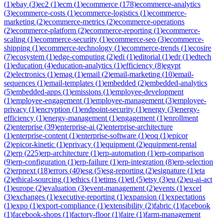
(
1
)
ebay
(
3
)
ec2
(
1
)
ecm
(
1
)
ecommerce
(
178
)
ecommerce-analytics
(
3
)
ecommerce-costs
(
1
)
ecommerce-logistics
(
1
)
ecommerce-
marketing
(
2
)
ecommerce-metrics
(
2
)
ecommerce-operations
(
2
)
ecommerce-platform
(
2
)
ecommerce-reporting
(
1
)
ecommerce-
scaling
(
1
)
ecommerce-security
(
1
)
ecommerce-seo
(
3
)
ecommerce-
shipping
(
1
)
ecommerce-technology
(
1
)
ecommerce-trends
(
1
)
ecosire
(
7
)
ecosystem
(
1
)
edge-computing
(
2
)
edi
(
1
)
editorial
(
1
)
edr
(
1
)
edtech
(
1
)
education
(
4
)
education-analytics
(
1
)
efficiency
(
8
)
egypt
(
2
)
electronics
(
1
)
emag
(
1
)
email
(
2
)
email-marketing
(
10
)
email-
sequences
(
1
)
email-templates
(
1
)
embedded
(
2
)
embedded-analytics
(
5
)
embedded-apps
(
1
)
emissions
(
1
)
employee-development
(
1
)
employee-engagement
(
1
)
employee-management
(
3
)
employee-
privacy
(
1
)
encryption
(
1
)
endpoint-security
(
1
)
energy
(
3
)
energy-
efficiency
(
1
)
energy-management
(
1
)
engagement
(
1
)
enrollment
(
2
)
enterprise
(
39
)
enterprise-ai
(
2
)
enterprise-architecture
(
1
)
enterprise-content
(
1
)
enterprise-software
(
1
)
eoq
(
1
)
epicor
(
2
)
epicor-kinetic
(
1
)
eprivacy
(
1
)
equipment
(
2
)
equipment-rental
(
2
)
erp
(
225
)
erp-architecture
(
1
)
erp-automation
(
1
)
erp-comparison
(
9
)
erp-configuration
(
1
)
erp-failure
(
1
)
erp-integration
(
8
)
erp-selection
(
2
)
erpnext
(
18
)
errors
(
40
)
esg
(
5
)
esg-reporting
(
2
)
esignature
(
1
)
eta
(
2
)
ethical-sourcing
(
1
)
ethics
(
1
)
etims
(
1
)
etl
(
5
)
etsy
(
3
)
eu
(
2
)
eu-ai-act
(
1
)
europe
(
2
)
evaluation
(
3
)
event-management
(
2
)
events
(
1
)
excel
(
3
)
exchanges
(
1
)
executive-reporting
(
1
)
expansion
(
1
)
expectations
(
1
)
expo
(
1
)
export-compliance
(
1
)
extensibility
(
2
)
fabric
(
1
)
facebook
(
1
)
facebook-shops
(
1
)
factory-floor
(
1
)
faire
(
1
)
farm-management