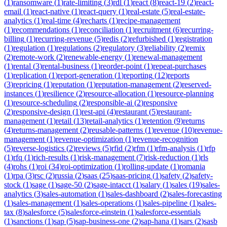
(
1
)
ransomware
(
1
)
rate-limiting
(
3
)
rdl
(
1
)
react
(
8
)
react-19
(
2
)
react-
email
(
1
)
react-native
(
1
)
react-query
(
1
)
real-estate
(
5
)
real-estate-
analytics
(
1
)
real-time
(
4
)
recharts
(
1
)
recipe-management
(
1
)
recommendations
(
1
)
reconciliation
(
1
)
recruitment
(
6
)
recurring-
billing
(
1
)
recurring-revenue
(
5
)
redis
(
2
)
refurbished
(
1
)
registration
(
1
)
regulation
(
1
)
regulations
(
2
)
regulatory
(
3
)
reliability
(
2
)
remix
(
2
)
remote-work
(
2
)
renewable-energy
(
1
)
renewal-management
(
1
)
rental
(
3
)
rental-business
(
1
)
reorder-point
(
1
)
repeat-purchases
(
1
)
replication
(
1
)
report-generation
(
1
)
reporting
(
12
)
reports
(
3
)
repricing
(
1
)
reputation
(
1
)
reputation-management
(
2
)
reserved-
instances
(
1
)
resilience
(
2
)
resource-allocation
(
1
)
resource-planning
(
1
)
resource-scheduling
(
2
)
responsible-ai
(
2
)
responsive
(
2
)
responsive-design
(
1
)
rest-api
(
4
)
restaurant
(
5
)
restaurant-
management
(
1
)
retail
(
13
)
retail-analytics
(
1
)
retention
(
9
)
returns
(
4
)
returns-management
(
2
)
reusable-patterns
(
1
)
revenue
(
10
)
revenue-
management
(
1
)
revenue-optimization
(
1
)
revenue-recognition
(
5
)
reverse-logistics
(
2
)
reviews
(
5
)
rfid
(
2
)
rfm
(
1
)
rfm-analysis
(
1
)
rfp
(
1
)
rfq
(
1
)
rich-results
(
1
)
risk-management
(
7
)
risk-reduction
(
1
)
rls
(
4
)
rohs
(
1
)
roi
(
34
)
roi-optimization
(
1
)
rolling-update
(
1
)
romania
(
1
)
rpa
(
3
)
rsc
(
2
)
russia
(
2
)
saas
(
25
)
saas-pricing
(
1
)
safety
(
2
)
safety-
stock
(
1
)
sage
(
1
)
sage-50
(
2
)
sage-intacct
(
1
)
salary
(
1
)
sales
(
19
)
sales-
analytics
(
3
)
sales-automation
(
1
)
sales-dashboard
(
2
)
sales-forecasting
(
1
)
sales-management
(
1
)
sales-operations
(
1
)
sales-pipeline
(
1
)
sales-
tax
(
8
)
salesforce
(
5
)
salesforce-einstein
(
1
)
salesforce-essentials
(
1
)
sanctions
(
1
)
sap
(
5
)
sap-business-one
(
2
)
sap-hana
(
1
)
sars
(
2
)
sasb