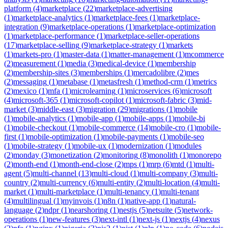
platform
(
4
)
marketplace
(
22
)
marketplace-advertising
(
1
)
marketplace-analytics
(
1
)
marketplace-fees
(
1
)
marketplace-
integration
(
9
)
marketplace-operations
(
1
)
marketplace-optimization
(
1
)
marketplace-performance
(
1
)
marketplace-seller-operations
(
17
)
marketplace-selling
(
9
)
marketplace-strategy
(
1
)
markets
(
1
)
markets-pro
(
1
)
master-data
(
1
)
matter-management
(
1
)
mcommerce
(
2
)
measurement
(
1
)
media
(
3
)
medical-device
(
1
)
membership
(
2
)
membership-sites
(
3
)
memberships
(
1
)
mercadolibre
(
2
)
mes
(
2
)
messaging
(
1
)
metabase
(
1
)
metasfresh
(
1
)
method-crm
(
1
)
metrics
(
2
)
mexico
(
1
)
mfa
(
1
)
microlearning
(
1
)
microservices
(
6
)
microsoft
(
4
)
microsoft-365
(
1
)
microsoft-copilot
(
1
)
microsoft-fabric
(
3
)
mid-
market
(
3
)
middle-east
(
3
)
migration
(
29
)
migrations
(
1
)
mobile
(
1
)
mobile-analytics
(
1
)
mobile-app
(
1
)
mobile-apps
(
1
)
mobile-bi
(
1
)
mobile-checkout
(
1
)
mobile-commerce
(
14
)
mobile-cro
(
1
)
mobile-
first
(
1
)
mobile-optimization
(
1
)
mobile-payments
(
1
)
mobile-seo
(
1
)
mobile-strategy
(
1
)
mobile-ux
(
1
)
modernization
(
1
)
modules
(
2
)
monday
(
3
)
monetization
(
2
)
monitoring
(
8
)
monolith
(
1
)
monorepo
(
2
)
month-end
(
1
)
month-end-close
(
2
)
mps
(
1
)
mrp
(
6
)
mtd
(
1
)
multi-
agent
(
5
)
multi-channel
(
13
)
multi-cloud
(
1
)
multi-company
(
3
)
multi-
country
(
2
)
multi-currency
(
6
)
multi-entity
(
2
)
multi-location
(
4
)
multi-
market
(
1
)
multi-marketplace
(
1
)
multi-tenancy
(
1
)
multi-tenant
(
4
)
multilingual
(
1
)
myinvois
(
1
)
n8n
(
1
)
native-app
(
1
)
natural-
language
(
2
)
ndpr
(
1
)
nearshoring
(
1
)
nestjs
(
5
)
netsuite
(
5
)
network-
operations
(
1
)
new-features
(
3
)
next-intl
(
1
)
next-js
(
1
)
nextjs
(
4
)
nexus