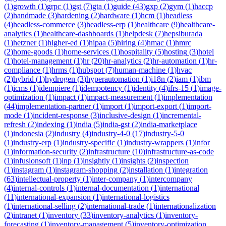
(
1
)
growth
(
1
)
grpc
(
1
)
gst
(
7
)
gta
(
1
)
guide
(
43
)
gxp
(
2
)
gym
(
1
)
haccp
(
2
)
handmade
(
3
)
hardening
(
2
)
hardware
(
1
)
hcm
(
1
)
headless
(
4
)
headless-commerce
(
3
)
headless-erp
(
1
)
healthcare
(
9
)
healthcare-
analytics
(
1
)
healthcare-dashboards
(
1
)
helpdesk
(
7
)
hepsiburada
(
1
)
hetzner
(
1
)
higher-ed
(
1
)
hipaa
(
5
)
hiring
(
4
)
hmac
(
1
)
hmrc
(
2
)
home-goods
(
1
)
home-services
(
1
)
hospitality
(
5
)
hosting
(
3
)
hotel
(
1
)
hotel-management
(
1
)
hr
(
20
)
hr-analytics
(
2
)
hr-automation
(
1
)
hr-
compliance
(
1
)
hrms
(
1
)
hubspot
(
7
)
human-machine
(
1
)
hvac
(
2
)
hybrid
(
1
)
hydrogen
(
3
)
hyperautomation
(
1
)
i18n
(
2
)
iam
(
1
)
ibm
(
1
)
icms
(
1
)
idempiere
(
1
)
idempotency
(
1
)
identity
(
4
)
ifrs-15
(
1
)
image-
optimization
(
1
)
impact
(
1
)
impact-measurement
(
1
)
implementation
(
44
)
implementation-partner
(
1
)
import
(
1
)
import-export
(
1
)
import-
mode
(
1
)
incident-response
(
3
)
inclusive-design
(
1
)
incremental-
refresh
(
2
)
indexing
(
1
)
india
(
5
)
india-gst
(
2
)
india-marketplace
(
1
)
indonesia
(
2
)
industry
(
4
)
industry-4-0
(
17
)
industry-5-0
(
1
)
industry-erp
(
1
)
industry-specific
(
1
)
industry-wrappers
(
1
)
infor
(
1
)
information-security
(
2
)
infrastructure
(
10
)
infrastructure-as-code
(
1
)
infusionsoft
(
1
)
inp
(
1
)
insightly
(
1
)
insights
(
2
)
inspection
(
1
)
instagram
(
1
)
instagram-shopping
(
2
)
installation
(
1
)
integration
(
63
)
intellectual-property
(
1
)
inter-company
(
1
)
intercompany
(
4
)
internal-controls
(
1
)
internal-documentation
(
1
)
international
(
11
)
international-expansion
(
1
)
international-logistics
(
1
)
international-selling
(
2
)
international-trade
(
1
)
internationalization
(
2
)
intranet
(
1
)
inventory
(
33
)
inventory-analytics
(
1
)
inventory-
forecasting
(
1
)
inventory-management
(
5
)
inventory-optimization