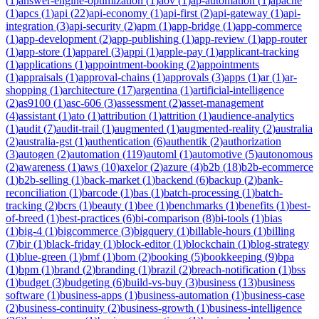
(
1
)
answer-engine-optimization
(
1
)
aov
(
1
)
ap-automation
(
1
)
apache
(
1
)
apcs
(
1
)
api
(
22
)
api-economy
(
1
)
api-first
(
2
)
api-gateway
(
1
)
api-
integration
(
3
)
api-security
(
2
)
apm
(
1
)
app-bridge
(
1
)
app-commerce
(
1
)
app-development
(
2
)
app-publishing
(
1
)
app-review
(
1
)
app-router
(
1
)
app-store
(
1
)
apparel
(
3
)
appi
(
1
)
apple-pay
(
1
)
applicant-tracking
(
1
)
applications
(
1
)
appointment-booking
(
2
)
appointments
(
1
)
appraisals
(
1
)
approval-chains
(
1
)
approvals
(
3
)
apps
(
1
)
ar
(
1
)
ar-
shopping
(
1
)
architecture
(
17
)
argentina
(
1
)
artificial-intelligence
(
2
)
as9100
(
1
)
asc-606
(
3
)
assessment
(
2
)
asset-management
(
4
)
assistant
(
1
)
ato
(
1
)
attribution
(
1
)
attrition
(
1
)
audience-analytics
(
1
)
audit
(
7
)
audit-trail
(
1
)
augmented
(
1
)
augmented-reality
(
2
)
australia
(
2
)
australia-gst
(
1
)
authentication
(
6
)
authentik
(
2
)
authorization
(
3
)
autogen
(
2
)
automation
(
119
)
automl
(
1
)
automotive
(
5
)
autonomous
(
2
)
awareness
(
1
)
aws
(
10
)
axelor
(
2
)
azure
(
4
)
b2b
(
18
)
b2b-ecommerce
(
1
)
b2b-selling
(
1
)
back-market
(
1
)
backend
(
6
)
backup
(
2
)
bank-
reconciliation
(
1
)
barcode
(
1
)
bas
(
1
)
batch-processing
(
1
)
batch-
tracking
(
2
)
bcrs
(
1
)
beauty
(
1
)
bee
(
1
)
benchmarks
(
1
)
benefits
(
1
)
best-
of-breed
(
1
)
best-practices
(
6
)
bi-comparison
(
8
)
bi-tools
(
1
)
bias
(
1
)
big-4
(
1
)
bigcommerce
(
3
)
bigquery
(
1
)
billable-hours
(
1
)
billing
(
7
)
bir
(
1
)
black-friday
(
1
)
block-editor
(
1
)
blockchain
(
1
)
blog-strategy
(
1
)
blue-green
(
1
)
bmf
(
1
)
bom
(
2
)
booking
(
5
)
bookkeeping
(
9
)
bpa
(
1
)
bpm
(
1
)
brand
(
2
)
branding
(
1
)
brazil
(
2
)
breach-notification
(
1
)
bss
(
1
)
budget
(
3
)
budgeting
(
6
)
build-vs-buy
(
3
)
business
(
13
)
business
software
(
1
)
business-apps
(
1
)
business-automation
(
1
)
business-case
(
2
)
business-continuity
(
2
)
business-growth
(
1
)
business-intelligence