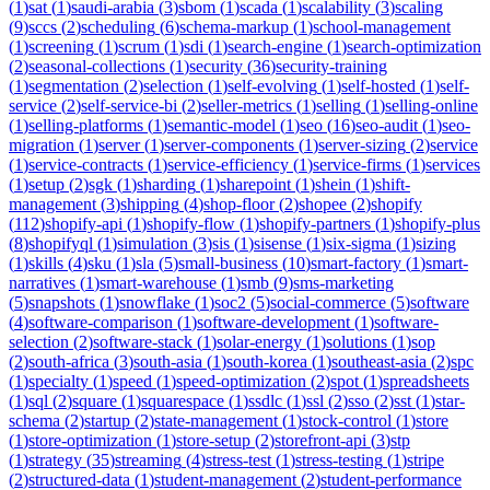
(
1
)
sat
(
1
)
saudi-arabia
(
3
)
sbom
(
1
)
scada
(
1
)
scalability
(
3
)
scaling
(
9
)
sccs
(
2
)
scheduling
(
6
)
schema-markup
(
1
)
school-management
(
1
)
screening
(
1
)
scrum
(
1
)
sdi
(
1
)
search-engine
(
1
)
search-optimization
(
2
)
seasonal-collections
(
1
)
security
(
36
)
security-training
(
1
)
segmentation
(
2
)
selection
(
1
)
self-evolving
(
1
)
self-hosted
(
1
)
self-
service
(
2
)
self-service-bi
(
2
)
seller-metrics
(
1
)
selling
(
1
)
selling-online
(
1
)
selling-platforms
(
1
)
semantic-model
(
1
)
seo
(
16
)
seo-audit
(
1
)
seo-
migration
(
1
)
server
(
1
)
server-components
(
1
)
server-sizing
(
2
)
service
(
1
)
service-contracts
(
1
)
service-efficiency
(
1
)
service-firms
(
1
)
services
(
1
)
setup
(
2
)
sgk
(
1
)
sharding
(
1
)
sharepoint
(
1
)
shein
(
1
)
shift-
management
(
3
)
shipping
(
4
)
shop-floor
(
2
)
shopee
(
2
)
shopify
(
112
)
shopify-api
(
1
)
shopify-flow
(
1
)
shopify-partners
(
1
)
shopify-plus
(
8
)
shopifyql
(
1
)
simulation
(
3
)
sis
(
1
)
sisense
(
1
)
six-sigma
(
1
)
sizing
(
1
)
skills
(
4
)
sku
(
1
)
sla
(
5
)
small-business
(
10
)
smart-factory
(
1
)
smart-
narratives
(
1
)
smart-warehouse
(
1
)
smb
(
9
)
sms-marketing
(
5
)
snapshots
(
1
)
snowflake
(
1
)
soc2
(
5
)
social-commerce
(
5
)
software
(
4
)
software-comparison
(
1
)
software-development
(
1
)
software-
selection
(
2
)
software-stack
(
1
)
solar-energy
(
1
)
solutions
(
1
)
sop
(
2
)
south-africa
(
3
)
south-asia
(
1
)
south-korea
(
1
)
southeast-asia
(
2
)
spc
(
1
)
specialty
(
1
)
speed
(
1
)
speed-optimization
(
2
)
spot
(
1
)
spreadsheets
(
1
)
sql
(
2
)
square
(
1
)
squarespace
(
1
)
ssdlc
(
1
)
ssl
(
2
)
sso
(
2
)
sst
(
1
)
star-
schema
(
2
)
startup
(
2
)
state-management
(
1
)
stock-control
(
1
)
store
(
1
)
store-optimization
(
1
)
store-setup
(
2
)
storefront-api
(
3
)
stp
(
1
)
strategy
(
35
)
streaming
(
4
)
stress-test
(
1
)
stress-testing
(
1
)
stripe
(
2
)
structured-data
(
1
)
student-management
(
2
)
student-performance