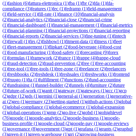
(
1
)
fashion
(
6
)
fattura-elettronica
(
1
)
fba
(
1
)
fbr
(
2
)
fda
(
1
)
fda-
compliance
(
3
)
features
(
1
)
fec
(
1
)
fedramp
(
1
)
field-management
(
1
)
field-service
(
1
)
fill-rate
(
1
)
finance
(
10
)
financial-analysis
(
2
)
financial-analytics
(
2
)
financial-close
(
2
)
financial-crime
(
1
)
financial-dashboard
(
1
)
financial-management
(
1
)
financial-metrics
(
1
)
financial-planning
(
1
)
financial-projections
(
1
)
financial-reporting
(
4
)
financial-reports
(
2
)
financial-services
(
3
)
fine-tuning
(
1
)
fintech
(
3
)
firewall
(
1
)
firs
(
2
)
fishbowl
(
1
)
fitment-data
(
1
)
fitness
(
1
)
fleet
(
1
)
fleet-management
(
1
)
flipkart
(
2
)
food-beverage
(
4
)
food-cost
(
1
)
food-manufacturing
(
1
)
food-safety
(
1
)
forecasting
(
9
)
forex
(
1
)
formulas
(
1
)
framework
(
2
)
france
(
1
)
frappe
(
4
)
frappe-cloud
(
1
)
fraud-detection
(
2
)
fraud-prevention
(
2
)
free
(
1
)
free-accounting
(
1
)
free-tool
(
1
)
free-tools
(
1
)
free-zone
(
1
)
freelancer
(
2
)
freelancers
(
1
)
freshbooks
(
2
)
freshdesk
(
1
)
freshsales
(
1
)
freshworks
(
1
)
frontend
(
3
)
fruugo
(
1
)
fta
(
1
)
fulfillment
(
7
)
functions
(
2
)
fund-accounting
(
2
)
fundraising
(
1
)
funnel-builder
(
2
)
funnels
(
4
)
furniture
(
2
)
future
(
3
)
future-of-work
(
1
)
gantt
(
1
)
gateway
(
1
)
gateways
(
1
)
gcc
(
1
)
gcp
(
2
)
gdpr
(
12
)
gds
(
1
)
gemini
(
1
)
general-ai
(
1
)
generation
(
1
)
generative-
ai
(
2
)
geo
(
1
)
germany
(
23
)
getting-started
(
1
)
github-actions
(
3
)
global
(
3
)
global-compliance
(
1
)
global-ecommerce
(
1
)
global-expansion
(
1
)
global-operations
(
1
)
gmp
(
2
)
go-live
(
2
)
gobd
(
1
)
gohighlevel
(
76
)
google
(
1
)
google-analytics
(
2
)
google-business
(
1
)
google-
business-profile
(
1
)
google-cloud
(
2
)
google-pay
(
1
)
google-reviews
(
1
)
governance
(
8
)
government
(
3
)
gpt
(
1
)
grafana
(
1
)
grants
(
2
)
graphql
(
3
)
green-it
(
1
)
green-warehouse
(
1
)
gri
(
2
)
growing-business