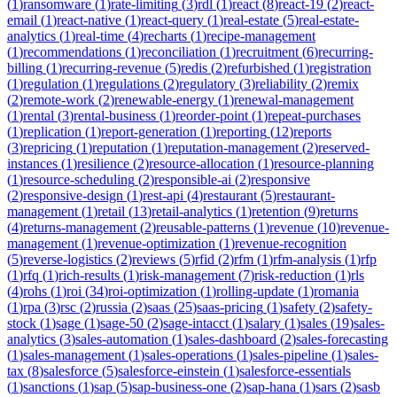
(
1
)
ransomware
(
1
)
rate-limiting
(
3
)
rdl
(
1
)
react
(
8
)
react-19
(
2
)
react-
email
(
1
)
react-native
(
1
)
react-query
(
1
)
real-estate
(
5
)
real-estate-
analytics
(
1
)
real-time
(
4
)
recharts
(
1
)
recipe-management
(
1
)
recommendations
(
1
)
reconciliation
(
1
)
recruitment
(
6
)
recurring-
billing
(
1
)
recurring-revenue
(
5
)
redis
(
2
)
refurbished
(
1
)
registration
(
1
)
regulation
(
1
)
regulations
(
2
)
regulatory
(
3
)
reliability
(
2
)
remix
(
2
)
remote-work
(
2
)
renewable-energy
(
1
)
renewal-management
(
1
)
rental
(
3
)
rental-business
(
1
)
reorder-point
(
1
)
repeat-purchases
(
1
)
replication
(
1
)
report-generation
(
1
)
reporting
(
12
)
reports
(
3
)
repricing
(
1
)
reputation
(
1
)
reputation-management
(
2
)
reserved-
instances
(
1
)
resilience
(
2
)
resource-allocation
(
1
)
resource-planning
(
1
)
resource-scheduling
(
2
)
responsible-ai
(
2
)
responsive
(
2
)
responsive-design
(
1
)
rest-api
(
4
)
restaurant
(
5
)
restaurant-
management
(
1
)
retail
(
13
)
retail-analytics
(
1
)
retention
(
9
)
returns
(
4
)
returns-management
(
2
)
reusable-patterns
(
1
)
revenue
(
10
)
revenue-
management
(
1
)
revenue-optimization
(
1
)
revenue-recognition
(
5
)
reverse-logistics
(
2
)
reviews
(
5
)
rfid
(
2
)
rfm
(
1
)
rfm-analysis
(
1
)
rfp
(
1
)
rfq
(
1
)
rich-results
(
1
)
risk-management
(
7
)
risk-reduction
(
1
)
rls
(
4
)
rohs
(
1
)
roi
(
34
)
roi-optimization
(
1
)
rolling-update
(
1
)
romania
(
1
)
rpa
(
3
)
rsc
(
2
)
russia
(
2
)
saas
(
25
)
saas-pricing
(
1
)
safety
(
2
)
safety-
stock
(
1
)
sage
(
1
)
sage-50
(
2
)
sage-intacct
(
1
)
salary
(
1
)
sales
(
19
)
sales-
analytics
(
3
)
sales-automation
(
1
)
sales-dashboard
(
2
)
sales-forecasting
(
1
)
sales-management
(
1
)
sales-operations
(
1
)
sales-pipeline
(
1
)
sales-
tax
(
8
)
salesforce
(
5
)
salesforce-einstein
(
1
)
salesforce-essentials
(
1
)
sanctions
(
1
)
sap
(
5
)
sap-business-one
(
2
)
sap-hana
(
1
)
sars
(
2
)
sasb