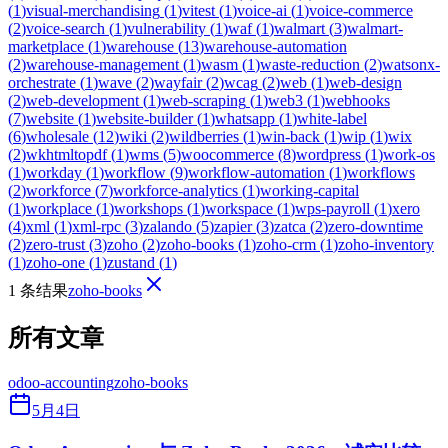
(
1
)
visual-merchandising
(
1
)
vitest
(
1
)
voice-ai
(
1
)
voice-commerce
(
2
)
voice-search
(
1
)
vulnerability
(
1
)
waf
(
1
)
walmart
(
3
)
walmart-
marketplace
(
1
)
warehouse
(
13
)
warehouse-automation
(
2
)
warehouse-management
(
1
)
wasm
(
1
)
waste-reduction
(
2
)
watsonx-
orchestrate
(
1
)
wave
(
2
)
wayfair
(
2
)
wcag
(
2
)
web
(
1
)
web-design
(
2
)
web-development
(
1
)
web-scraping
(
1
)
web3
(
1
)
webhooks
(
7
)
website
(
1
)
website-builder
(
1
)
whatsapp
(
1
)
white-label
(
6
)
wholesale
(
12
)
wiki
(
2
)
wildberries
(
1
)
win-back
(
1
)
wip
(
1
)
wix
(
2
)
wkhtmltopdf
(
1
)
wms
(
5
)
woocommerce
(
8
)
wordpress
(
1
)
work-os
(
1
)
workday
(
1
)
workflow
(
9
)
workflow-automation
(
1
)
workflows
(
2
)
workforce
(
7
)
workforce-analytics
(
1
)
working-capital
(
1
)
workplace
(
1
)
workshops
(
1
)
workspace
(
1
)
wps-payroll
(
1
)
xero
(
4
)
xml
(
1
)
xml-rpc
(
3
)
zalando
(
5
)
zapier
(
3
)
zatca
(
2
)
zero-downtime
(
2
)
zero-trust
(
3
)
zoho
(
2
)
zoho-books
(
1
)
zoho-crm
(
1
)
zoho-inventory
(
1
)
zoho-one
(
1
)
zustand
(
1
)
1 条结果
zoho-books
所有文章
odoo-accounting
zoho-books
5月4日