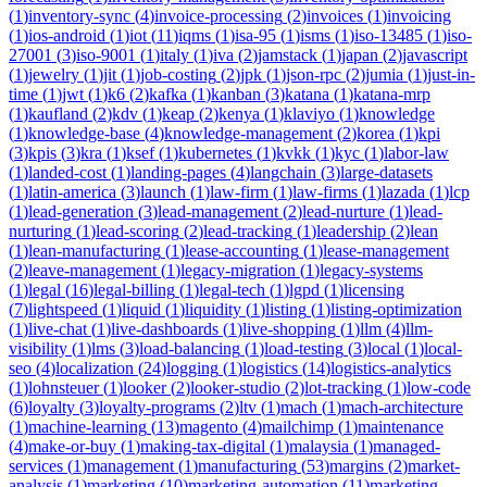
(
1
)
inventory-sync
(
4
)
invoice-processing
(
2
)
invoices
(
1
)
invoicing
(
1
)
ios-android
(
1
)
iot
(
11
)
iqms
(
1
)
isa-95
(
1
)
isms
(
1
)
iso-13485
(
1
)
iso-
27001
(
3
)
iso-9001
(
1
)
italy
(
1
)
iva
(
2
)
jamstack
(
1
)
japan
(
2
)
javascript
(
1
)
jewelry
(
1
)
jit
(
1
)
job-costing
(
2
)
jpk
(
1
)
json-rpc
(
2
)
jumia
(
1
)
just-in-
time
(
1
)
jwt
(
1
)
k6
(
2
)
kafka
(
1
)
kanban
(
3
)
katana
(
1
)
katana-mrp
(
1
)
kaufland
(
2
)
kdv
(
1
)
keap
(
2
)
kenya
(
1
)
klaviyo
(
1
)
knowledge
(
1
)
knowledge-base
(
4
)
knowledge-management
(
2
)
korea
(
1
)
kpi
(
3
)
kpis
(
3
)
kra
(
1
)
ksef
(
1
)
kubernetes
(
1
)
kvkk
(
1
)
kyc
(
1
)
labor-law
(
1
)
landed-cost
(
1
)
landing-pages
(
4
)
langchain
(
3
)
large-datasets
(
1
)
latin-america
(
3
)
launch
(
1
)
law-firm
(
1
)
law-firms
(
1
)
lazada
(
1
)
lcp
(
1
)
lead-generation
(
3
)
lead-management
(
2
)
lead-nurture
(
1
)
lead-
nurturing
(
1
)
lead-scoring
(
2
)
lead-tracking
(
1
)
leadership
(
2
)
lean
(
1
)
lean-manufacturing
(
1
)
lease-accounting
(
1
)
lease-management
(
2
)
leave-management
(
1
)
legacy-migration
(
1
)
legacy-systems
(
1
)
legal
(
16
)
legal-billing
(
1
)
legal-tech
(
1
)
lgpd
(
1
)
licensing
(
7
)
lightspeed
(
1
)
liquid
(
1
)
liquidity
(
1
)
listing
(
1
)
listing-optimization
(
1
)
live-chat
(
1
)
live-dashboards
(
1
)
live-shopping
(
1
)
llm
(
4
)
llm-
visibility
(
1
)
lms
(
3
)
load-balancing
(
1
)
load-testing
(
3
)
local
(
1
)
local-
seo
(
4
)
localization
(
24
)
logging
(
1
)
logistics
(
14
)
logistics-analytics
(
1
)
lohnsteuer
(
1
)
looker
(
2
)
looker-studio
(
2
)
lot-tracking
(
1
)
low-code
(
6
)
loyalty
(
3
)
loyalty-programs
(
2
)
ltv
(
1
)
mach
(
1
)
mach-architecture
(
1
)
machine-learning
(
13
)
magento
(
4
)
mailchimp
(
1
)
maintenance
(
4
)
make-or-buy
(
1
)
making-tax-digital
(
1
)
malaysia
(
1
)
managed-
services
(
1
)
management
(
1
)
manufacturing
(
53
)
margins
(
2
)
market-
analysis
(
1
)
marketing
(
10
)
marketing-automation
(
11
)
marketing-