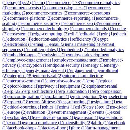
(
1
)
ebay
(
3
)
ec2
(
1
)
ecm
(
1
)
ecommerce
(
178
)
ecommerce-analytics
(
3
)
ecommerce-costs
(
1
)
ecommerce-logistics
(
1
)
ecommerce-
marketing
(
2
)
ecommerce-metrics
(
2
)
ecommerce-operations
(
2
)
ecommerce-platform
(
2
)
ecommerce-reporting
(
1
)
ecommerce-
scaling
(
1
)
ecommerce-security
(
1
)
ecommerce-seo
(
3
)
ecommerce-
shipping
(
1
)
ecommerce-technology
(
1
)
ecommerce-trends
(
1
)
ecosire
(
7
)
ecosystem
(
1
)
edge-computing
(
2
)
edi
(
1
)
editorial
(
1
)
edr
(
1
)
edtech
(
1
)
education
(
4
)
education-analytics
(
1
)
efficiency
(
8
)
egypt
(
2
)
electronics
(
1
)
emag
(
1
)
email
(
2
)
email-marketing
(
10
)
email-
sequences
(
1
)
email-templates
(
1
)
embedded
(
2
)
embedded-analytics
(
5
)
embedded-apps
(
1
)
emissions
(
1
)
employee-development
(
1
)
employee-engagement
(
1
)
employee-management
(
3
)
employee-
privacy
(
1
)
encryption
(
1
)
endpoint-security
(
1
)
energy
(
3
)
energy-
efficiency
(
1
)
energy-management
(
1
)
engagement
(
1
)
enrollment
(
2
)
enterprise
(
39
)
enterprise-ai
(
2
)
enterprise-architecture
(
1
)
enterprise-content
(
1
)
enterprise-software
(
1
)
eoq
(
1
)
epicor
(
2
)
epicor-kinetic
(
1
)
eprivacy
(
1
)
equipment
(
2
)
equipment-rental
(
2
)
erp
(
225
)
erp-architecture
(
1
)
erp-automation
(
1
)
erp-comparison
(
9
)
erp-configuration
(
1
)
erp-failure
(
1
)
erp-integration
(
8
)
erp-selection
(
2
)
erpnext
(
18
)
errors
(
40
)
esg
(
5
)
esg-reporting
(
2
)
esignature
(
1
)
eta
(
2
)
ethical-sourcing
(
1
)
ethics
(
1
)
etims
(
1
)
etl
(
5
)
etsy
(
3
)
eu
(
2
)
eu-ai-act
(
1
)
europe
(
2
)
evaluation
(
3
)
event-management
(
2
)
events
(
1
)
excel
(
3
)
exchanges
(
1
)
executive-reporting
(
1
)
expansion
(
1
)
expectations
(
1
)
expo
(
1
)
export-compliance
(
1
)
extensibility
(
2
)
fabric
(
1
)
facebook
(
1
)
facebook-shops
(
1
)
factory-floor
(
1
)
faire
(
1
)
farm-management