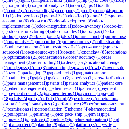
(
2
)
nfe
(
1
)
nginx
(
1
)
nigeria
(
3
)
nis2
(
1
)
nist
(
1
)
nlp
(
1
)
no-code
(
6
)
nodejs
(
1
)
nonprofit
(
4
)
nonprofit-analytics
(
1
)
noon
(
2
)
nps
(
1
)
oauth
(
1
)
oauth2
(
2
)
observability
(
4
)
occupancy
(
1
)
ocr
(
2
)
odoo
(
446
)
odoo
19
(
1
)
odoo versions
(
1
)
odoo-17
(
1
)
odoo-18
(
1
)
odoo-19
(
16
)
odoo-
accounting
(
6
)
odoo-crm
(
5
)
odoo-development
(
8
)
odoo-
implementation
(
1
)
odoo-integration
(
1
)
odoo-inventory
(
5
)
odoo-iot
(
1
)
odoo-manufacturing
(
4
)
odoo-modules
(
1
)
odoo-pos
(
1
)
odoo-
studio
(
1
)
oee
(
2
)
ofbiz
(
1
)
oidc
(
2
)
okrs
(
1
)
omnichannel
(
4
)
on-premise
(
1
)
on-premises
(
1
)
onboarding
(
6
)
online-courses
(
2
)
online-learning
(
2
)
online-reputation
(
1
)
online-store-2.0
(
1
)
open-source
(
6
)
open-
source-bi
(
1
)
open-source-erp
(
13
)
openai
(
1
)
openclaw
(
85
)
operations
(
6
)
optimization
(
21
)
orchestration
(
6
)
order-accuracy
(
1
)
order-
management
(
2
)
order-routing
(
1
)
orders
(
1
)
organizational-change
(
1
)
orm
(
3
)
oss
(
1
)
otto
(
3
)
outsourcing
(
3
)
owasp
(
1
)
owl
(
2
)
ownership
(
1
)
ozon
(
1
)
packaging
(
2
)
page-objects
(
1
)
paginated-reports
(
1
)
pagination
(
1
)
pajak
(
1
)
pakistan
(
2
)
paperless
(
1
)
parts-distribution
(
1
)
parts-management
(
1
)
patents
(
1
)
patient-analytics
(
1
)
patient-care
(
2
)
patient-management
(
1
)
patient-recall
(
1
)
patterns
(
5
)
payment
(
1
)
payment-security
(
2
)
payment-terms
(
1
)
payments
(
5
)
payroll
(
18
)
pci-dss
(
4
)
pdf
(
2
)
pdfkit
(
1
)
pdpl
(
2
)
peachtree
(
2
)
penetration-
testing
(
1
)
people-analytics
(
2
)
performance
(
25
)
performance-review
(
1
)
permissions
(
1
)
personalization
(
5
)
pharma
(
4
)
pharmaceutical
(
2
)
philippines
(
1
)
phishing
(
1
)
pick-pack-ship
(
1
)
pim
(
1
)
pipa
(
1
)
pipeda
(
1
)
pipedrive
(
2
)
pipeline
(
9
)
pipeline-automation
(
1
)
pipl
(
1
)
pixel-perfect
(
1
)
planning
(
9
)
plans
(
1
)
platform
(
3
)
playwright