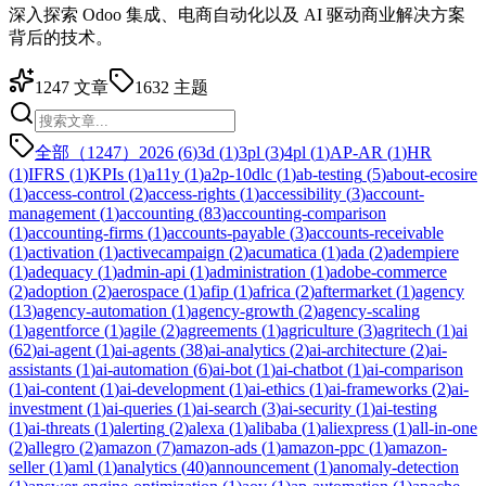
深入探索 Odoo 集成、电商自动化以及 AI 驱动商业解决方案
背后的技术。
1247
文章
1632
主题
全部（1247）
2026
(
6
)
3d
(
1
)
3pl
(
3
)
4pl
(
1
)
AP-AR
(
1
)
HR
(
1
)
IFRS
(
1
)
KPIs
(
1
)
a11y
(
1
)
a2p-10dlc
(
1
)
ab-testing
(
5
)
about-ecosire
(
1
)
access-control
(
2
)
access-rights
(
1
)
accessibility
(
3
)
account-
management
(
1
)
accounting
(
83
)
accounting-comparison
(
1
)
accounting-firms
(
1
)
accounts-payable
(
3
)
accounts-receivable
(
1
)
activation
(
1
)
activecampaign
(
2
)
acumatica
(
1
)
ada
(
2
)
adempiere
(
1
)
adequacy
(
1
)
admin-api
(
1
)
administration
(
1
)
adobe-commerce
(
2
)
adoption
(
2
)
aerospace
(
1
)
afip
(
1
)
africa
(
2
)
aftermarket
(
1
)
agency
(
13
)
agency-automation
(
1
)
agency-growth
(
2
)
agency-scaling
(
1
)
agentforce
(
1
)
agile
(
2
)
agreements
(
1
)
agriculture
(
3
)
agritech
(
1
)
ai
(
62
)
ai-agent
(
1
)
ai-agents
(
38
)
ai-analytics
(
2
)
ai-architecture
(
2
)
ai-
assistants
(
1
)
ai-automation
(
6
)
ai-bot
(
1
)
ai-chatbot
(
1
)
ai-comparison
(
1
)
ai-content
(
1
)
ai-development
(
1
)
ai-ethics
(
1
)
ai-frameworks
(
2
)
ai-
investment
(
1
)
ai-queries
(
1
)
ai-search
(
3
)
ai-security
(
1
)
ai-testing
(
1
)
ai-threats
(
1
)
alerting
(
2
)
alexa
(
1
)
alibaba
(
1
)
aliexpress
(
1
)
all-in-one
(
2
)
allegro
(
2
)
amazon
(
7
)
amazon-ads
(
1
)
amazon-ppc
(
1
)
amazon-
seller
(
1
)
aml
(
1
)
analytics
(
40
)
announcement
(
1
)
anomaly-detection