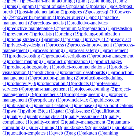
(
2
)
plex
(
1
)
plex-smart-manufacturing
(
1
)
plm
(
2
)
plumbing
(
1
)
pm2
(
1
)
pms
(
1
)
pnpm
(
1
)
point-of-sale
(
3
)
poland
(
3
)
polaris
(
1
)
pos
(
9
)
post-
brexit
(
1
)
post-implementation
(
2
)
postgres
(
2
)
postgresql
(
10
)
power-
bi
(
79
)
power-bi-premium
(
1
)
power-query
(
1
)
ppc
(
1
)
practice-
management
(
2
)
precious-metals
(
1
)
predictive-analytics
(
4
)
predictive-maintenance
(
2
)
premium
(
2
)
preparation
(
1
)
prestashop
(
1
)
preventive
(
1
)
pricelists
(
1
)
pricing
(
19
)
pricing-optimization
(
1
)
pricing-strategy
(
3
)
printing
(
1
)
prisma
(
1
)
privacy
(
12
)
privacy-act
(
1
)
privacy-by-design
(
1
)
process
(
2
)
process-improvement
(
1
)
process-
management
(
1
)
process-mining
(
1
)
process-safety
(
1
)
procurement
(
11
)
product-costing
(
1
)
product-descriptions
(
1
)
product-management
(
2
)
product-mapping
(
1
)
product-optimization
(
1
)
product-pages
(
1
)
product-photography
(
1
)
product-recommendations
(
1
)
product-
visualization
(
1
)
production
(
7
)
production-dashboards
(
1
)
production-
management
(
1
)
production-planning
(
2
)
production-scheduling
(
1
)
productivity
(
9
)
productization
(
1
)
products
(
1
)
professional-
services
(
4
)
program-management
(
1
)
project-accounting
(
2
)
project-
management
(
19
)
prometheus
(
1
)
prompt-engineering
(
1
)
property-
management
(
5
)
proprietary
(
1
)
provincial-tax
(
1
)
public-sector
(
1
)
publishing
(
1
)
punchout-catalog
(
1
)
purchase
(
3
)
push-notifications
(
1
)
pwa
(
1
)
python
(
5
)
qa
(
1
)
qatar
(
1
)
qlik-sense
(
1
)
qualification
(
1
)
quality
(
3
)
quality-analytics
(
1
)
quality-assurance
(
1
)
quality-
compliance
(
1
)
quality-control
(
2
)
quality-management
(
2
)
quantum-
computing
(
1
)
query-tuning
(
1
)
quickbooks
(
8
)
quickstart
(
1
)
quotation
(
1
)
quotation-templates
(
1
)
qweb
(
3
)
rag
(
1
)
rakuten
(
1
)
ranking