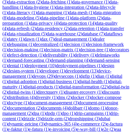
(
3
)
data-extraction
(
2
)
data-fetching
(
1
)
data-governance
(
1
)
data-
handling
(
1
)
data-hygiene
(
1
)
data-integration
(
2
)
data-lifecycle
(
1
)
data-literacy
(
1
)
data-mapping
(
1
)
data-mesh
(
1
)
data-migration
(
8
)
data-modeling
(
5
)
data-pipeline
(
1
)
data-platform
(
2
)
data-
preparation
(
1
)
data-privacy
(
4
)
data-protection
(
14
)
data-quality
(
4
)
data-refresh
(
2
)
data-residency
(
2
)
data-retention
(
1
)
data-transfer
(
4
)
data-visualization
(
5
)
data-warehouse
(
2
)
database
(
7
)
dataflows
(
1
)
datev
(
1
)
dawn
(
1
)
dax
(
7
)
deal-management
(
1
)
dealer
(
1
)
debugging
(
1
)
decentralized
(
1
)
decision
(
1
)
decision-framework
(
1
)
decision-making
(
1
)
decision-matrix
(
1
)
decision-tree
(
1
)
decorators
(
1
)
defect-detection
(
1
)
deliverability
(
1
)
delivery
(
1
)
delmiaworks
(
1
)
demand-forecasting
(
3
)
demand-planning
(
4
)
demand-sensing
(
1
)
dental
(
1
)
deployment
(
10
)
deployment-pipelines
(
1
)
design
(
2
)
design-system
(
1
)
developer
(
1
)
development
(
13
)
device-
management
(
1
)
devops
(
29
)
devsecops
(
1
)
dgfip
(
1
)
dian
(
1
)
digital
(
1
)
digital-adoption
(
1
)
digital-business
(
1
)
digital-health
(
1
)
digital-
maturity
(
1
)
digital-products
(
1
)
digital-transformation
(
22
)
digital-twin
(
2
)
digital-twins
(
1
)
directquery
(
1
)
disaster-recovery
(
1
)
discounts
(
2
)
distribution
(
4
)
diversity
(
1
)
dms
(
2
)
docker
(
3
)
docker-compose
(
1
)
doctype
(
1
)
document-management
(
3
)
document-processing
(
2
)
documentation
(
2
)
documents
(
4
)
dolibarr
(
1
)
domo
(
1
)
donor-
management
(
2
)
dpa
(
1
)
dpdp
(
1
)
dpo
(
1
)
drip-campaigns
(
1
)
drip-
content
(
1
)
drizzle
(
3
)
drizzle-orm
(
2
)
dropshipping
(
3
)
dubai
(
1
)
dynamic-pricing
(
3
)
dynamics-365
(
4
)
e-commerce
(
2
)
e-factura
(
1
)
e-faktur
(
1
)
e-fatura
(
1
)
e-invoicing
(
5
)
e-way-bill
(
1
)
e2e
(
2
)
eaa