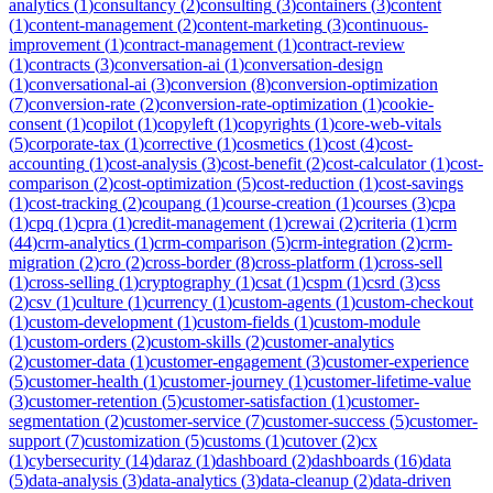
analytics
(
1
)
consultancy
(
2
)
consulting
(
3
)
containers
(
3
)
content
(
1
)
content-management
(
2
)
content-marketing
(
3
)
continuous-
improvement
(
1
)
contract-management
(
1
)
contract-review
(
1
)
contracts
(
3
)
conversation-ai
(
1
)
conversation-design
(
1
)
conversational-ai
(
3
)
conversion
(
8
)
conversion-optimization
(
7
)
conversion-rate
(
2
)
conversion-rate-optimization
(
1
)
cookie-
consent
(
1
)
copilot
(
1
)
copyleft
(
1
)
copyrights
(
1
)
core-web-vitals
(
5
)
corporate-tax
(
1
)
corrective
(
1
)
cosmetics
(
1
)
cost
(
4
)
cost-
accounting
(
1
)
cost-analysis
(
3
)
cost-benefit
(
2
)
cost-calculator
(
1
)
cost-
comparison
(
2
)
cost-optimization
(
5
)
cost-reduction
(
1
)
cost-savings
(
1
)
cost-tracking
(
2
)
coupang
(
1
)
course-creation
(
1
)
courses
(
3
)
cpa
(
1
)
cpq
(
1
)
cpra
(
1
)
credit-management
(
1
)
crewai
(
2
)
criteria
(
1
)
crm
(
44
)
crm-analytics
(
1
)
crm-comparison
(
5
)
crm-integration
(
2
)
crm-
migration
(
2
)
cro
(
2
)
cross-border
(
8
)
cross-platform
(
1
)
cross-sell
(
1
)
cross-selling
(
1
)
cryptography
(
1
)
csat
(
1
)
cspm
(
1
)
csrd
(
3
)
css
(
2
)
csv
(
1
)
culture
(
1
)
currency
(
1
)
custom-agents
(
1
)
custom-checkout
(
1
)
custom-development
(
1
)
custom-fields
(
1
)
custom-module
(
1
)
custom-orders
(
2
)
custom-skills
(
2
)
customer-analytics
(
2
)
customer-data
(
1
)
customer-engagement
(
3
)
customer-experience
(
5
)
customer-health
(
1
)
customer-journey
(
1
)
customer-lifetime-value
(
3
)
customer-retention
(
5
)
customer-satisfaction
(
1
)
customer-
segmentation
(
2
)
customer-service
(
7
)
customer-success
(
5
)
customer-
support
(
7
)
customization
(
5
)
customs
(
1
)
cutover
(
2
)
cx
(
1
)
cybersecurity
(
14
)
daraz
(
1
)
dashboard
(
2
)
dashboards
(
16
)
data
(
5
)
data-analysis
(
3
)
data-analytics
(
3
)
data-cleanup
(
2
)
data-driven