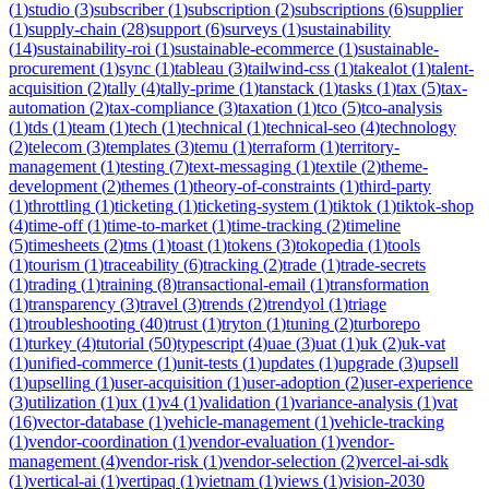
(
1
)
studio
(
3
)
subscriber
(
1
)
subscription
(
2
)
subscriptions
(
6
)
supplier
(
1
)
supply-chain
(
28
)
support
(
6
)
surveys
(
1
)
sustainability
(
14
)
sustainability-roi
(
1
)
sustainable-ecommerce
(
1
)
sustainable-
procurement
(
1
)
sync
(
1
)
tableau
(
3
)
tailwind-css
(
1
)
takealot
(
1
)
talent-
acquisition
(
2
)
tally
(
4
)
tally-prime
(
1
)
tanstack
(
1
)
tasks
(
1
)
tax
(
5
)
tax-
automation
(
2
)
tax-compliance
(
3
)
taxation
(
1
)
tco
(
5
)
tco-analysis
(
1
)
tds
(
1
)
team
(
1
)
tech
(
1
)
technical
(
1
)
technical-seo
(
4
)
technology
(
2
)
telecom
(
3
)
templates
(
3
)
temu
(
1
)
terraform
(
1
)
territory-
management
(
1
)
testing
(
7
)
text-messaging
(
1
)
textile
(
2
)
theme-
development
(
2
)
themes
(
1
)
theory-of-constraints
(
1
)
third-party
(
1
)
throttling
(
1
)
ticketing
(
1
)
ticketing-system
(
1
)
tiktok
(
1
)
tiktok-shop
(
4
)
time-off
(
1
)
time-to-market
(
1
)
time-tracking
(
2
)
timeline
(
5
)
timesheets
(
2
)
tms
(
1
)
toast
(
1
)
tokens
(
3
)
tokopedia
(
1
)
tools
(
1
)
tourism
(
1
)
traceability
(
6
)
tracking
(
2
)
trade
(
1
)
trade-secrets
(
1
)
trading
(
1
)
training
(
8
)
transactional-email
(
1
)
transformation
(
1
)
transparency
(
3
)
travel
(
3
)
trends
(
2
)
trendyol
(
1
)
triage
(
1
)
troubleshooting
(
40
)
trust
(
1
)
tryton
(
1
)
tuning
(
2
)
turborepo
(
1
)
turkey
(
4
)
tutorial
(
50
)
typescript
(
4
)
uae
(
3
)
uat
(
1
)
uk
(
2
)
uk-vat
(
1
)
unified-commerce
(
1
)
unit-tests
(
1
)
updates
(
1
)
upgrade
(
3
)
upsell
(
1
)
upselling
(
1
)
user-acquisition
(
1
)
user-adoption
(
2
)
user-experience
(
3
)
utilization
(
1
)
ux
(
1
)
v4
(
1
)
validation
(
1
)
variance-analysis
(
1
)
vat
(
16
)
vector-database
(
1
)
vehicle-management
(
1
)
vehicle-tracking
(
1
)
vendor-coordination
(
1
)
vendor-evaluation
(
1
)
vendor-
management
(
4
)
vendor-risk
(
1
)
vendor-selection
(
2
)
vercel-ai-sdk
(
1
)
vertical-ai
(
1
)
vertipaq
(
1
)
vietnam
(
1
)
views
(
1
)
vision-2030