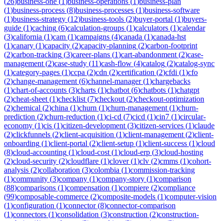
(
26
)
business-one
(
1
)
business-operations
(
1
)
business-plan
(
1
)
business-process
(
8
)
business-processes
(
1
)
business-software
(
1
)
business-strategy
(
12
)
business-tools
(
2
)
buyer-portal
(
1
)
buyers-
guide
(
1
)
caching
(
6
)
calculation-groups
(
1
)
calculators
(
1
)
calendar
(
3
)
california
(
1
)
cam
(
1
)
campaigns
(
4
)
canada
(
1
)
canada-hst
(
1
)
canary
(
1
)
capacity
(
2
)
capacity-planning
(
2
)
carbon-footprint
(
2
)
carbon-tracking
(
3
)
career-plans
(
1
)
cart-abandonment
(
2
)
case-
management
(
2
)
case-study
(
11
)
cash-flow
(
4
)
catalog
(
2
)
catalog-sync
(
1
)
category-pages
(
1
)
ccpa
(
2
)
cdn
(
2
)
certification
(
2
)
cfdi
(
1
)
cfo
(
2
)
change-management
(
6
)
channel-manager
(
1
)
chargebacks
(
1
)
chart-of-accounts
(
3
)
charts
(
1
)
chatbot
(
6
)
chatbots
(
1
)
chatgpt
(
2
)
cheat-sheet
(
1
)
checklist
(
7
)
checkout
(
2
)
checkout-optimization
(
2
)
chemical
(
2
)
china
(
1
)
churn
(
1
)
churn-management
(
1
)
churn-
prediction
(
2
)
churn-reduction
(
1
)
ci-cd
(
7
)
cicd
(
1
)
cin7
(
1
)
circular-
economy
(
1
)
cis
(
1
)
citizen-development
(
3
)
citizen-services
(
1
)
claude
(
2
)
clickfunnels
(
2
)
client-acquisition
(
1
)
client-management
(
2
)
client-
onboarding
(
1
)
client-portal
(
2
)
client-setup
(
1
)
client-success
(
1
)
cloud
(
8
)
cloud-accounting
(
1
)
cloud-cost
(
1
)
cloud-erp
(
3
)
cloud-hosting
(
2
)
cloud-security
(
2
)
cloudflare
(
1
)
clover
(
1
)
clv
(
2
)
cmms
(
1
)
cohort-
analysis
(
2
)
collaboration
(
3
)
colombia
(
1
)
commission-tracking
(
1
)
community
(
3
)
company
(
1
)
company-story
(
1
)
comparison
(
88
)
comparisons
(
1
)
compensation
(
1
)
compiere
(
2
)
compliance
(
99
)
composable-commerce
(
2
)
composite-models
(
1
)
computer-vision
(
1
)
configuration
(
1
)
connector
(
8
)
connector-comparison
(
1
)
connectors
(
1
)
consolidation
(
3
)
construction
(
2
)
construction-