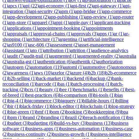
(
1
)
answer-engine-optimization
(
1
)
aov
(
1
)
ap-automation
(
1
)
apache
(
1
)
apcs
(
1
)
api
(
22
)
api-economy
(
1
)
api-first
(
2
)
api-gateway
(
1
)
api-
integration
(
3
)
api-security
(
2
)
apm
(
1
)
app-bridge
(
1
)
app-commerce
(
1
)
app-development
(
2
)
app-publishing
(
1
)
app-review
(
1
)
app-router
(
1
)
app-store
(
1
)
apparel
(
3
)
appi
(
1
)
apple-pay
(
1
)
applicant-tracking
(
1
)
applications
(
1
)
appointment-booking
(
2
)
appointments
(
1
)
appraisals
(
1
)
approval-chains
(
1
)
approvals
(
3
)
apps
(
1
)
ar
(
1
)
ar-
shopping
(
1
)
architecture
(
17
)
argentina
(
1
)
artificial-intelligence
(
2
)
as9100
(
1
)
asc-606
(
3
)
assessment
(
2
)
asset-management
(
4
)
assistant
(
1
)
ato
(
1
)
attribution
(
1
)
attrition
(
1
)
audience-analytics
(
1
)
audit
(
7
)
audit-trail
(
1
)
augmented
(
1
)
augmented-reality
(
2
)
australia
(
2
)
australia-gst
(
1
)
authentication
(
6
)
authentik
(
2
)
authorization
(
3
)
autogen
(
2
)
automation
(
119
)
automl
(
1
)
automotive
(
5
)
autonomous
(
2
)
awareness
(
1
)
aws
(
10
)
axelor
(
2
)
azure
(
4
)
b2b
(
18
)
b2b-ecommerce
(
1
)
b2b-selling
(
1
)
back-market
(
1
)
backend
(
6
)
backup
(
2
)
bank-
reconciliation
(
1
)
barcode
(
1
)
bas
(
1
)
batch-processing
(
1
)
batch-
tracking
(
2
)
bcrs
(
1
)
beauty
(
1
)
bee
(
1
)
benchmarks
(
1
)
benefits
(
1
)
best-
of-breed
(
1
)
best-practices
(
6
)
bi-comparison
(
8
)
bi-tools
(
1
)
bias
(
1
)
big-4
(
1
)
bigcommerce
(
3
)
bigquery
(
1
)
billable-hours
(
1
)
billing
(
7
)
bir
(
1
)
black-friday
(
1
)
block-editor
(
1
)
blockchain
(
1
)
blog-strategy
(
1
)
blue-green
(
1
)
bmf
(
1
)
bom
(
2
)
booking
(
5
)
bookkeeping
(
9
)
bpa
(
1
)
bpm
(
1
)
brand
(
2
)
branding
(
1
)
brazil
(
2
)
breach-notification
(
1
)
bss
(
1
)
budget
(
3
)
budgeting
(
6
)
build-vs-buy
(
3
)
business
(
13
)
business
software
(
1
)
business-apps
(
1
)
business-automation
(
1
)
business-case
(
2
)
business-continuity
(
2
)
business-growth
(
1
)
business-intelligence