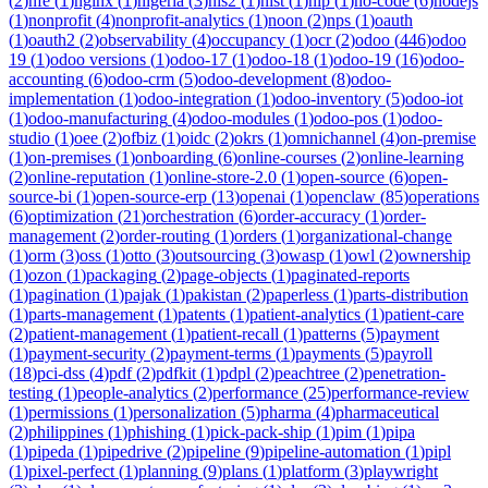
(
2
)
nfe
(
1
)
nginx
(
1
)
nigeria
(
3
)
nis2
(
1
)
nist
(
1
)
nlp
(
1
)
no-code
(
6
)
nodejs
(
1
)
nonprofit
(
4
)
nonprofit-analytics
(
1
)
noon
(
2
)
nps
(
1
)
oauth
(
1
)
oauth2
(
2
)
observability
(
4
)
occupancy
(
1
)
ocr
(
2
)
odoo
(
446
)
odoo
19
(
1
)
odoo versions
(
1
)
odoo-17
(
1
)
odoo-18
(
1
)
odoo-19
(
16
)
odoo-
accounting
(
6
)
odoo-crm
(
5
)
odoo-development
(
8
)
odoo-
implementation
(
1
)
odoo-integration
(
1
)
odoo-inventory
(
5
)
odoo-iot
(
1
)
odoo-manufacturing
(
4
)
odoo-modules
(
1
)
odoo-pos
(
1
)
odoo-
studio
(
1
)
oee
(
2
)
ofbiz
(
1
)
oidc
(
2
)
okrs
(
1
)
omnichannel
(
4
)
on-premise
(
1
)
on-premises
(
1
)
onboarding
(
6
)
online-courses
(
2
)
online-learning
(
2
)
online-reputation
(
1
)
online-store-2.0
(
1
)
open-source
(
6
)
open-
source-bi
(
1
)
open-source-erp
(
13
)
openai
(
1
)
openclaw
(
85
)
operations
(
6
)
optimization
(
21
)
orchestration
(
6
)
order-accuracy
(
1
)
order-
management
(
2
)
order-routing
(
1
)
orders
(
1
)
organizational-change
(
1
)
orm
(
3
)
oss
(
1
)
otto
(
3
)
outsourcing
(
3
)
owasp
(
1
)
owl
(
2
)
ownership
(
1
)
ozon
(
1
)
packaging
(
2
)
page-objects
(
1
)
paginated-reports
(
1
)
pagination
(
1
)
pajak
(
1
)
pakistan
(
2
)
paperless
(
1
)
parts-distribution
(
1
)
parts-management
(
1
)
patents
(
1
)
patient-analytics
(
1
)
patient-care
(
2
)
patient-management
(
1
)
patient-recall
(
1
)
patterns
(
5
)
payment
(
1
)
payment-security
(
2
)
payment-terms
(
1
)
payments
(
5
)
payroll
(
18
)
pci-dss
(
4
)
pdf
(
2
)
pdfkit
(
1
)
pdpl
(
2
)
peachtree
(
2
)
penetration-
testing
(
1
)
people-analytics
(
2
)
performance
(
25
)
performance-review
(
1
)
permissions
(
1
)
personalization
(
5
)
pharma
(
4
)
pharmaceutical
(
2
)
philippines
(
1
)
phishing
(
1
)
pick-pack-ship
(
1
)
pim
(
1
)
pipa
(
1
)
pipeda
(
1
)
pipedrive
(
2
)
pipeline
(
9
)
pipeline-automation
(
1
)
pipl
(
1
)
pixel-perfect
(
1
)
planning
(
9
)
plans
(
1
)
platform
(
3
)
playwright