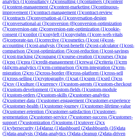
analytics
(
1
)
consultancy
(
2
)
consulting
(
3
)
containers
(
3
)
content
(
1
)
content-management
(
2
)
content-marketing
(
3
)
continuous-
improvement
(
1
)
contract-management
(
1
)
contract-review
(
1
)
contracts
(
3
)
conversation-ai
(
1
)
conversation-design
(
1
)
conversational-ai
(
3
)
conversion
(
8
)
conversion-optimization
(
7
)
conversion-rate
(
2
)
conversion-rate-optimization
(
1
)
cookie-
consent
(
1
)
copilot
(
1
)
copyleft
(
1
)
copyrights
(
1
)
core-web-vitals
(
5
)
corporate-tax
(
1
)
corrective
(
1
)
cosmetics
(
1
)
cost
(
4
)
cost-
accounting
(
1
)
cost-analysis
(
3
)
cost-benefit
(
2
)
cost-calculator
(
1
)
cost-
comparison
(
2
)
cost-optimization
(
5
)
cost-reduction
(
1
)
cost-savings
(
1
)
cost-tracking
(
2
)
coupang
(
1
)
course-creation
(
1
)
courses
(
3
)
cpa
(
1
)
cpq
(
1
)
cpra
(
1
)
credit-management
(
1
)
crewai
(
2
)
criteria
(
1
)
crm
(
44
)
crm-analytics
(
1
)
crm-comparison
(
5
)
crm-integration
(
2
)
crm-
migration
(
2
)
cro
(
2
)
cross-border
(
8
)
cross-platform
(
1
)
cross-sell
(
1
)
cross-selling
(
1
)
cryptography
(
1
)
csat
(
1
)
cspm
(
1
)
csrd
(
3
)
css
(
2
)
csv
(
1
)
culture
(
1
)
currency
(
1
)
custom-agents
(
1
)
custom-checkout
(
1
)
custom-development
(
1
)
custom-fields
(
1
)
custom-module
(
1
)
custom-orders
(
2
)
custom-skills
(
2
)
customer-analytics
(
2
)
customer-data
(
1
)
customer-engagement
(
3
)
customer-experience
(
5
)
customer-health
(
1
)
customer-journey
(
1
)
customer-lifetime-value
(
3
)
customer-retention
(
5
)
customer-satisfaction
(
1
)
customer-
segmentation
(
2
)
customer-service
(
7
)
customer-success
(
5
)
customer-
support
(
7
)
customization
(
5
)
customs
(
1
)
cutover
(
2
)
cx
(
1
)
cybersecurity
(
14
)
daraz
(
1
)
dashboard
(
2
)
dashboards
(
16
)
data
(
5
)
data-analysis
(
3
)
data-analytics
(
3
)
data-cleanup
(
2
)
data-driven