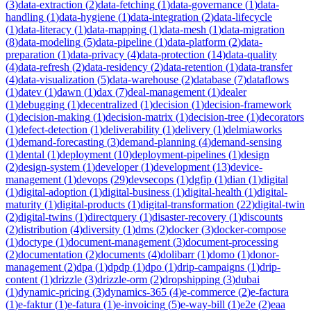
(
3
)
data-extraction
(
2
)
data-fetching
(
1
)
data-governance
(
1
)
data-
handling
(
1
)
data-hygiene
(
1
)
data-integration
(
2
)
data-lifecycle
(
1
)
data-literacy
(
1
)
data-mapping
(
1
)
data-mesh
(
1
)
data-migration
(
8
)
data-modeling
(
5
)
data-pipeline
(
1
)
data-platform
(
2
)
data-
preparation
(
1
)
data-privacy
(
4
)
data-protection
(
14
)
data-quality
(
4
)
data-refresh
(
2
)
data-residency
(
2
)
data-retention
(
1
)
data-transfer
(
4
)
data-visualization
(
5
)
data-warehouse
(
2
)
database
(
7
)
dataflows
(
1
)
datev
(
1
)
dawn
(
1
)
dax
(
7
)
deal-management
(
1
)
dealer
(
1
)
debugging
(
1
)
decentralized
(
1
)
decision
(
1
)
decision-framework
(
1
)
decision-making
(
1
)
decision-matrix
(
1
)
decision-tree
(
1
)
decorators
(
1
)
defect-detection
(
1
)
deliverability
(
1
)
delivery
(
1
)
delmiaworks
(
1
)
demand-forecasting
(
3
)
demand-planning
(
4
)
demand-sensing
(
1
)
dental
(
1
)
deployment
(
10
)
deployment-pipelines
(
1
)
design
(
2
)
design-system
(
1
)
developer
(
1
)
development
(
13
)
device-
management
(
1
)
devops
(
29
)
devsecops
(
1
)
dgfip
(
1
)
dian
(
1
)
digital
(
1
)
digital-adoption
(
1
)
digital-business
(
1
)
digital-health
(
1
)
digital-
maturity
(
1
)
digital-products
(
1
)
digital-transformation
(
22
)
digital-twin
(
2
)
digital-twins
(
1
)
directquery
(
1
)
disaster-recovery
(
1
)
discounts
(
2
)
distribution
(
4
)
diversity
(
1
)
dms
(
2
)
docker
(
3
)
docker-compose
(
1
)
doctype
(
1
)
document-management
(
3
)
document-processing
(
2
)
documentation
(
2
)
documents
(
4
)
dolibarr
(
1
)
domo
(
1
)
donor-
management
(
2
)
dpa
(
1
)
dpdp
(
1
)
dpo
(
1
)
drip-campaigns
(
1
)
drip-
content
(
1
)
drizzle
(
3
)
drizzle-orm
(
2
)
dropshipping
(
3
)
dubai
(
1
)
dynamic-pricing
(
3
)
dynamics-365
(
4
)
e-commerce
(
2
)
e-factura
(
1
)
e-faktur
(
1
)
e-fatura
(
1
)
e-invoicing
(
5
)
e-way-bill
(
1
)
e2e
(
2
)
eaa