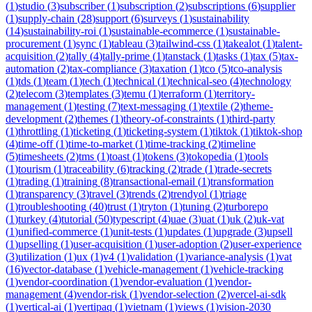
(
1
)
studio
(
3
)
subscriber
(
1
)
subscription
(
2
)
subscriptions
(
6
)
supplier
(
1
)
supply-chain
(
28
)
support
(
6
)
surveys
(
1
)
sustainability
(
14
)
sustainability-roi
(
1
)
sustainable-ecommerce
(
1
)
sustainable-
procurement
(
1
)
sync
(
1
)
tableau
(
3
)
tailwind-css
(
1
)
takealot
(
1
)
talent-
acquisition
(
2
)
tally
(
4
)
tally-prime
(
1
)
tanstack
(
1
)
tasks
(
1
)
tax
(
5
)
tax-
automation
(
2
)
tax-compliance
(
3
)
taxation
(
1
)
tco
(
5
)
tco-analysis
(
1
)
tds
(
1
)
team
(
1
)
tech
(
1
)
technical
(
1
)
technical-seo
(
4
)
technology
(
2
)
telecom
(
3
)
templates
(
3
)
temu
(
1
)
terraform
(
1
)
territory-
management
(
1
)
testing
(
7
)
text-messaging
(
1
)
textile
(
2
)
theme-
development
(
2
)
themes
(
1
)
theory-of-constraints
(
1
)
third-party
(
1
)
throttling
(
1
)
ticketing
(
1
)
ticketing-system
(
1
)
tiktok
(
1
)
tiktok-shop
(
4
)
time-off
(
1
)
time-to-market
(
1
)
time-tracking
(
2
)
timeline
(
5
)
timesheets
(
2
)
tms
(
1
)
toast
(
1
)
tokens
(
3
)
tokopedia
(
1
)
tools
(
1
)
tourism
(
1
)
traceability
(
6
)
tracking
(
2
)
trade
(
1
)
trade-secrets
(
1
)
trading
(
1
)
training
(
8
)
transactional-email
(
1
)
transformation
(
1
)
transparency
(
3
)
travel
(
3
)
trends
(
2
)
trendyol
(
1
)
triage
(
1
)
troubleshooting
(
40
)
trust
(
1
)
tryton
(
1
)
tuning
(
2
)
turborepo
(
1
)
turkey
(
4
)
tutorial
(
50
)
typescript
(
4
)
uae
(
3
)
uat
(
1
)
uk
(
2
)
uk-vat
(
1
)
unified-commerce
(
1
)
unit-tests
(
1
)
updates
(
1
)
upgrade
(
3
)
upsell
(
1
)
upselling
(
1
)
user-acquisition
(
1
)
user-adoption
(
2
)
user-experience
(
3
)
utilization
(
1
)
ux
(
1
)
v4
(
1
)
validation
(
1
)
variance-analysis
(
1
)
vat
(
16
)
vector-database
(
1
)
vehicle-management
(
1
)
vehicle-tracking
(
1
)
vendor-coordination
(
1
)
vendor-evaluation
(
1
)
vendor-
management
(
4
)
vendor-risk
(
1
)
vendor-selection
(
2
)
vercel-ai-sdk
(
1
)
vertical-ai
(
1
)
vertipaq
(
1
)
vietnam
(
1
)
views
(
1
)
vision-2030