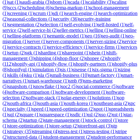
(
1
)
sat
(
1
)
saudi-arabia
(
3
)
sbom
(
1
)
scada
(
1
)
scalability
(
3
)
scaling
(
9
)
sccs
(
2
)
scheduling
(
6
)
schema-markup
(
1
)
school-management
(
1
)
screening
(
1
)
scrum
(
1
)
sdi
(
1
)
search-engine
(
1
)
search-optimization
(
2
)
seasonal-collections
(
1
)
security
(
36
)
security-training
(
1
)
segmentation
(
2
)
selection
(
1
)
self-evolving
(
1
)
self-hosted
(
1
)
self-
service
(
2
)
self-service-bi
(
2
)
seller-metrics
(
1
)
selling
(
1
)
selling-online
(
1
)
selling-platforms
(
1
)
semantic-model
(
1
)
seo
(
16
)
seo-audit
(
1
)
seo-
migration
(
1
)
server
(
1
)
server-components
(
1
)
server-sizing
(
2
)
service
(
1
)
service-contracts
(
1
)
service-efficiency
(
1
)
service-firms
(
1
)
services
(
1
)
setup
(
2
)
sgk
(
1
)
sharding
(
1
)
sharepoint
(
1
)
shein
(
1
)
shift-
management
(
3
)
shipping
(
4
)
shop-floor
(
2
)
shopee
(
2
)
shopify
(
112
)
shopify-api
(
1
)
shopify-flow
(
1
)
shopify-partners
(
1
)
shopify-plus
(
8
)
shopifyql
(
1
)
simulation
(
3
)
sis
(
1
)
sisense
(
1
)
six-sigma
(
1
)
sizing
(
1
)
skills
(
4
)
sku
(
1
)
sla
(
5
)
small-business
(
10
)
smart-factory
(
1
)
smart-
narratives
(
1
)
smart-warehouse
(
1
)
smb
(
9
)
sms-marketing
(
5
)
snapshots
(
1
)
snowflake
(
1
)
soc2
(
5
)
social-commerce
(
5
)
software
(
4
)
software-comparison
(
1
)
software-development
(
1
)
software-
selection
(
2
)
software-stack
(
1
)
solar-energy
(
1
)
solutions
(
1
)
sop
(
2
)
south-africa
(
3
)
south-asia
(
1
)
south-korea
(
1
)
southeast-asia
(
2
)
spc
(
1
)
specialty
(
1
)
speed
(
1
)
speed-optimization
(
2
)
spot
(
1
)
spreadsheets
(
1
)
sql
(
2
)
square
(
1
)
squarespace
(
1
)
ssdlc
(
1
)
ssl
(
2
)
sso
(
2
)
sst
(
1
)
star-
schema
(
2
)
startup
(
2
)
state-management
(
1
)
stock-control
(
1
)
store
(
1
)
store-optimization
(
1
)
store-setup
(
2
)
storefront-api
(
3
)
stp
(
1
)
strategy
(
35
)
streaming
(
4
)
stress-test
(
1
)
stress-testing
(
1
)
stripe
(
2
)
structured-data
(
1
)
student-management
(
2
)
student-performance