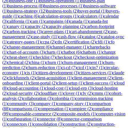
(
26
)
business-one
(
1
)
business-operations
(
1
)
business-plan
(
1
)
business-process
(
8
)
business-processes
(
1
)
business-software
(
1
)
business-strategy
(
12
)
business-tools
(
2
)
buyer-portal
(
1
)
buyers-
guide
(
1
)
caching
(
6
)
calculation-groups
(
1
)
calculators
(
1
)
calendar
(
3
)
california
(
1
)
cam
(
1
)
campaigns
(
4
)
canada
(
1
)
canada-hst
(
1
)
canary
(
1
)
capacity
(
2
)
capacity-planning
(
2
)
carbon-footprint
(
2
)
carbon-tracking
(
3
)
career-plans
(
1
)
cart-abandonment
(
2
)
case-
management
(
2
)
case-study
(
11
)
cash-flow
(
4
)
catalog
(
2
)
catalog-sync
(
1
)
category-pages
(
1
)
ccpa
(
2
)
cdn
(
2
)
certification
(
2
)
cfdi
(
1
)
cfo
(
2
)
change-management
(
6
)
channel-manager
(
1
)
chargebacks
(
1
)
chart-of-accounts
(
3
)
charts
(
1
)
chatbot
(
6
)
chatbots
(
1
)
chatgpt
(
2
)
cheat-sheet
(
1
)
checklist
(
7
)
checkout
(
2
)
checkout-optimization
(
2
)
chemical
(
2
)
china
(
1
)
churn
(
1
)
churn-management
(
1
)
churn-
prediction
(
2
)
churn-reduction
(
1
)
ci-cd
(
7
)
cicd
(
1
)
cin7
(
1
)
circular-
economy
(
1
)
cis
(
1
)
citizen-development
(
3
)
citizen-services
(
1
)
claude
(
2
)
clickfunnels
(
2
)
client-acquisition
(
1
)
client-management
(
2
)
client-
onboarding
(
1
)
client-portal
(
2
)
client-setup
(
1
)
client-success
(
1
)
cloud
(
8
)
cloud-accounting
(
1
)
cloud-cost
(
1
)
cloud-erp
(
3
)
cloud-hosting
(
2
)
cloud-security
(
2
)
cloudflare
(
1
)
clover
(
1
)
clv
(
2
)
cmms
(
1
)
cohort-
analysis
(
2
)
collaboration
(
3
)
colombia
(
1
)
commission-tracking
(
1
)
community
(
3
)
company
(
1
)
company-story
(
1
)
comparison
(
88
)
comparisons
(
1
)
compensation
(
1
)
compiere
(
2
)
compliance
(
99
)
composable-commerce
(
2
)
composite-models
(
1
)
computer-vision
(
1
)
configuration
(
1
)
connector
(
8
)
connector-comparison
(
1
)
connectors
(
1
)
consolidation
(
3
)
construction
(
2
)
construction-