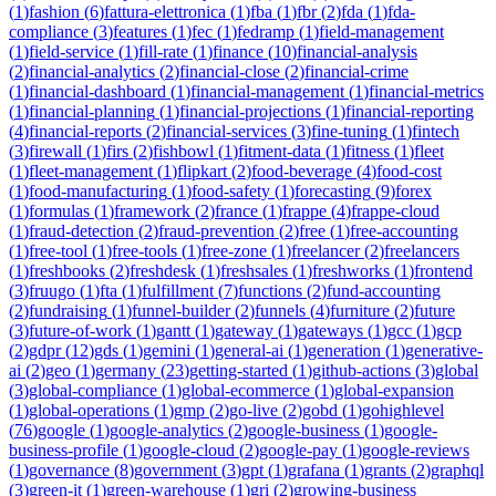
(
1
)
fashion
(
6
)
fattura-elettronica
(
1
)
fba
(
1
)
fbr
(
2
)
fda
(
1
)
fda-
compliance
(
3
)
features
(
1
)
fec
(
1
)
fedramp
(
1
)
field-management
(
1
)
field-service
(
1
)
fill-rate
(
1
)
finance
(
10
)
financial-analysis
(
2
)
financial-analytics
(
2
)
financial-close
(
2
)
financial-crime
(
1
)
financial-dashboard
(
1
)
financial-management
(
1
)
financial-metrics
(
1
)
financial-planning
(
1
)
financial-projections
(
1
)
financial-reporting
(
4
)
financial-reports
(
2
)
financial-services
(
3
)
fine-tuning
(
1
)
fintech
(
3
)
firewall
(
1
)
firs
(
2
)
fishbowl
(
1
)
fitment-data
(
1
)
fitness
(
1
)
fleet
(
1
)
fleet-management
(
1
)
flipkart
(
2
)
food-beverage
(
4
)
food-cost
(
1
)
food-manufacturing
(
1
)
food-safety
(
1
)
forecasting
(
9
)
forex
(
1
)
formulas
(
1
)
framework
(
2
)
france
(
1
)
frappe
(
4
)
frappe-cloud
(
1
)
fraud-detection
(
2
)
fraud-prevention
(
2
)
free
(
1
)
free-accounting
(
1
)
free-tool
(
1
)
free-tools
(
1
)
free-zone
(
1
)
freelancer
(
2
)
freelancers
(
1
)
freshbooks
(
2
)
freshdesk
(
1
)
freshsales
(
1
)
freshworks
(
1
)
frontend
(
3
)
fruugo
(
1
)
fta
(
1
)
fulfillment
(
7
)
functions
(
2
)
fund-accounting
(
2
)
fundraising
(
1
)
funnel-builder
(
2
)
funnels
(
4
)
furniture
(
2
)
future
(
3
)
future-of-work
(
1
)
gantt
(
1
)
gateway
(
1
)
gateways
(
1
)
gcc
(
1
)
gcp
(
2
)
gdpr
(
12
)
gds
(
1
)
gemini
(
1
)
general-ai
(
1
)
generation
(
1
)
generative-
ai
(
2
)
geo
(
1
)
germany
(
23
)
getting-started
(
1
)
github-actions
(
3
)
global
(
3
)
global-compliance
(
1
)
global-ecommerce
(
1
)
global-expansion
(
1
)
global-operations
(
1
)
gmp
(
2
)
go-live
(
2
)
gobd
(
1
)
gohighlevel
(
76
)
google
(
1
)
google-analytics
(
2
)
google-business
(
1
)
google-
business-profile
(
1
)
google-cloud
(
2
)
google-pay
(
1
)
google-reviews
(
1
)
governance
(
8
)
government
(
3
)
gpt
(
1
)
grafana
(
1
)
grants
(
2
)
graphql
(
3
)
green-it
(
1
)
green-warehouse
(
1
)
gri
(
2
)
growing-business