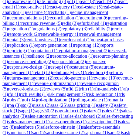
(
1
)
ransomware
(
1
)
rate-limiting
(
3
)
rdl
(
1
)
react
(
8
)
react-19
(
2
)
react-
email
(
1
)
react-native
(
1
)
react-query
(
1
)
real-estate
(
5
)
real-estate-
analytics
(
1
)
real-time
(
4
)
recharts
(
1
)
recipe-management
(
1
)
recommendations
(
1
)
reconciliation
(
1
)
recruitment
(
6
)
recurring-
billing
(
1
)
recurring-revenue
(
5
)
redis
(
2
)
refurbished
(
1
)
registration
(
1
)
regulation
(
1
)
regulations
(
2
)
regulatory
(
3
)
reliability
(
2
)
remix
(
2
)
remote-work
(
2
)
renewable-energy
(
1
)
renewal-management
(
1
)
rental
(
3
)
rental-business
(
1
)
reorder-point
(
1
)
repeat-purchases
(
1
)
replication
(
1
)
report-generation
(
1
)
reporting
(
12
)
reports
(
3
)
repricing
(
1
)
reputation
(
1
)
reputation-management
(
2
)
reserved-
instances
(
1
)
resilience
(
2
)
resource-allocation
(
1
)
resource-planning
(
1
)
resource-scheduling
(
2
)
responsible-ai
(
2
)
responsive
(
2
)
responsive-design
(
1
)
rest-api
(
4
)
restaurant
(
5
)
restaurant-
management
(
1
)
retail
(
13
)
retail-analytics
(
1
)
retention
(
9
)
returns
(
4
)
returns-management
(
2
)
reusable-patterns
(
1
)
revenue
(
10
)
revenue-
management
(
1
)
revenue-optimization
(
1
)
revenue-recognition
(
5
)
reverse-logistics
(
2
)
reviews
(
5
)
rfid
(
2
)
rfm
(
1
)
rfm-analysis
(
1
)
rfp
(
1
)
rfq
(
1
)
rich-results
(
1
)
risk-management
(
7
)
risk-reduction
(
1
)
rls
(
4
)
rohs
(
1
)
roi
(
34
)
roi-optimization
(
1
)
rolling-update
(
1
)
romania
(
1
)
rpa
(
3
)
rsc
(
2
)
russia
(
2
)
saas
(
25
)
saas-pricing
(
1
)
safety
(
2
)
safety-
stock
(
1
)
sage
(
1
)
sage-50
(
2
)
sage-intacct
(
1
)
salary
(
1
)
sales
(
19
)
sales-
analytics
(
3
)
sales-automation
(
1
)
sales-dashboard
(
2
)
sales-forecasting
(
1
)
sales-management
(
1
)
sales-operations
(
1
)
sales-pipeline
(
1
)
sales-
tax
(
8
)
salesforce
(
5
)
salesforce-einstein
(
1
)
salesforce-essentials
(
1
)
sanctions
(
1
)
sap
(
5
)
sap-business-one
(
2
)
sap-hana
(
1
)
sars
(
2
)
sasb