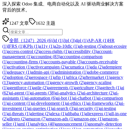
深入探索 Odoo 集成、电商自动化以及 AI 驱动商业解决方案
背后的技术。
1247
文章
1632
主题
全部（1247）
2026
(
6
)
3d
(
1
)
3pl
(
3
)
4pl
(
1
)
AP-AR
(
1
)
HR
(
1
)
IFRS
(
1
)
KPIs
(
1
)
a11y
(
1
)
a2p-10dlc
(
1
)
ab-testing
(
5
)
about-ecosire
(
1
)
access-control
(
2
)
access-rights
(
1
)
accessibility
(
3
)
account-
management
(
1
)
accounting
(
83
)
accounting-comparison
(
1
)
accounting-firms
(
1
)
accounts-payable
(
3
)
accounts-receivable
(
1
)
activation
(
1
)
activecampaign
(
2
)
acumatica
(
1
)
ada
(
2
)
adempiere
(
1
)
adequacy
(
1
)
admin-api
(
1
)
administration
(
1
)
adobe-commerce
(
2
)
adoption
(
2
)
aerospace
(
1
)
afip
(
1
)
africa
(
2
)
aftermarket
(
1
)
agency
(
13
)
agency-automation
(
1
)
agency-growth
(
2
)
agency-scaling
(
1
)
agentforce
(
1
)
agile
(
2
)
agreements
(
1
)
agriculture
(
3
)
agritech
(
1
)
ai
(
62
)
ai-agent
(
1
)
ai-agents
(
38
)
ai-analytics
(
2
)
ai-architecture
(
2
)
ai-
assistants
(
1
)
ai-automation
(
6
)
ai-bot
(
1
)
ai-chatbot
(
1
)
ai-comparison
(
1
)
ai-content
(
1
)
ai-development
(
1
)
ai-ethics
(
1
)
ai-frameworks
(
2
)
ai-
investment
(
1
)
ai-queries
(
1
)
ai-search
(
3
)
ai-security
(
1
)
ai-testing
(
1
)
ai-threats
(
1
)
alerting
(
2
)
alexa
(
1
)
alibaba
(
1
)
aliexpress
(
1
)
all-in-one
(
2
)
allegro
(
2
)
amazon
(
7
)
amazon-ads
(
1
)
amazon-ppc
(
1
)
amazon-
seller
(
1
)
aml
(
1
)
analytics
(
40
)
announcement
(
1
)
anomaly-detection