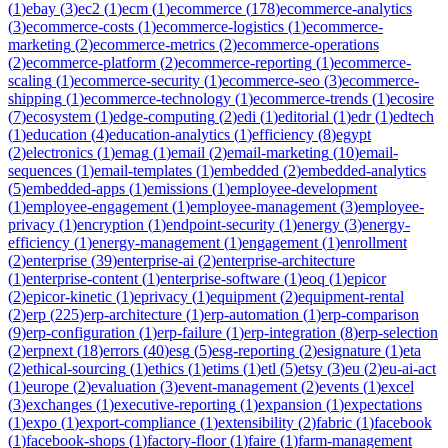
(
1
)
ebay
(
3
)
ec2
(
1
)
ecm
(
1
)
ecommerce
(
178
)
ecommerce-analytics
(
3
)
ecommerce-costs
(
1
)
ecommerce-logistics
(
1
)
ecommerce-
marketing
(
2
)
ecommerce-metrics
(
2
)
ecommerce-operations
(
2
)
ecommerce-platform
(
2
)
ecommerce-reporting
(
1
)
ecommerce-
scaling
(
1
)
ecommerce-security
(
1
)
ecommerce-seo
(
3
)
ecommerce-
shipping
(
1
)
ecommerce-technology
(
1
)
ecommerce-trends
(
1
)
ecosire
(
7
)
ecosystem
(
1
)
edge-computing
(
2
)
edi
(
1
)
editorial
(
1
)
edr
(
1
)
edtech
(
1
)
education
(
4
)
education-analytics
(
1
)
efficiency
(
8
)
egypt
(
2
)
electronics
(
1
)
emag
(
1
)
email
(
2
)
email-marketing
(
10
)
email-
sequences
(
1
)
email-templates
(
1
)
embedded
(
2
)
embedded-analytics
(
5
)
embedded-apps
(
1
)
emissions
(
1
)
employee-development
(
1
)
employee-engagement
(
1
)
employee-management
(
3
)
employee-
privacy
(
1
)
encryption
(
1
)
endpoint-security
(
1
)
energy
(
3
)
energy-
efficiency
(
1
)
energy-management
(
1
)
engagement
(
1
)
enrollment
(
2
)
enterprise
(
39
)
enterprise-ai
(
2
)
enterprise-architecture
(
1
)
enterprise-content
(
1
)
enterprise-software
(
1
)
eoq
(
1
)
epicor
(
2
)
epicor-kinetic
(
1
)
eprivacy
(
1
)
equipment
(
2
)
equipment-rental
(
2
)
erp
(
225
)
erp-architecture
(
1
)
erp-automation
(
1
)
erp-comparison
(
9
)
erp-configuration
(
1
)
erp-failure
(
1
)
erp-integration
(
8
)
erp-selection
(
2
)
erpnext
(
18
)
errors
(
40
)
esg
(
5
)
esg-reporting
(
2
)
esignature
(
1
)
eta
(
2
)
ethical-sourcing
(
1
)
ethics
(
1
)
etims
(
1
)
etl
(
5
)
etsy
(
3
)
eu
(
2
)
eu-ai-act
(
1
)
europe
(
2
)
evaluation
(
3
)
event-management
(
2
)
events
(
1
)
excel
(
3
)
exchanges
(
1
)
executive-reporting
(
1
)
expansion
(
1
)
expectations
(
1
)
expo
(
1
)
export-compliance
(
1
)
extensibility
(
2
)
fabric
(
1
)
facebook
(
1
)
facebook-shops
(
1
)
factory-floor
(
1
)
faire
(
1
)
farm-management