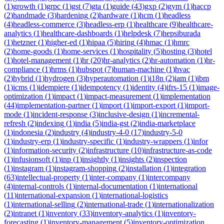
(
1
)
growth
(
1
)
grpc
(
1
)
gst
(
7
)
gta
(
1
)
guide
(
43
)
gxp
(
2
)
gym
(
1
)
haccp
(
2
)
handmade
(
3
)
hardening
(
2
)
hardware
(
1
)
hcm
(
1
)
headless
(
4
)
headless-commerce
(
3
)
headless-erp
(
1
)
healthcare
(
9
)
healthcare-
analytics
(
1
)
healthcare-dashboards
(
1
)
helpdesk
(
7
)
hepsiburada
(
1
)
hetzner
(
1
)
higher-ed
(
1
)
hipaa
(
5
)
hiring
(
4
)
hmac
(
1
)
hmrc
(
2
)
home-goods
(
1
)
home-services
(
1
)
hospitality
(
5
)
hosting
(
3
)
hotel
(
1
)
hotel-management
(
1
)
hr
(
20
)
hr-analytics
(
2
)
hr-automation
(
1
)
hr-
compliance
(
1
)
hrms
(
1
)
hubspot
(
7
)
human-machine
(
1
)
hvac
(
2
)
hybrid
(
1
)
hydrogen
(
3
)
hyperautomation
(
1
)
i18n
(
2
)
iam
(
1
)
ibm
(
1
)
icms
(
1
)
idempiere
(
1
)
idempotency
(
1
)
identity
(
4
)
ifrs-15
(
1
)
image-
optimization
(
1
)
impact
(
1
)
impact-measurement
(
1
)
implementation
(
44
)
implementation-partner
(
1
)
import
(
1
)
import-export
(
1
)
import-
mode
(
1
)
incident-response
(
3
)
inclusive-design
(
1
)
incremental-
refresh
(
2
)
indexing
(
1
)
india
(
5
)
india-gst
(
2
)
india-marketplace
(
1
)
indonesia
(
2
)
industry
(
4
)
industry-4-0
(
17
)
industry-5-0
(
1
)
industry-erp
(
1
)
industry-specific
(
1
)
industry-wrappers
(
1
)
infor
(
1
)
information-security
(
2
)
infrastructure
(
10
)
infrastructure-as-code
(
1
)
infusionsoft
(
1
)
inp
(
1
)
insightly
(
1
)
insights
(
2
)
inspection
(
1
)
instagram
(
1
)
instagram-shopping
(
2
)
installation
(
1
)
integration
(
63
)
intellectual-property
(
1
)
inter-company
(
1
)
intercompany
(
4
)
internal-controls
(
1
)
internal-documentation
(
1
)
international
(
11
)
international-expansion
(
1
)
international-logistics
(
1
)
international-selling
(
2
)
international-trade
(
1
)
internationalization
(
2
)
intranet
(
1
)
inventory
(
33
)
inventory-analytics
(
1
)
inventory-
forecasting
(
1
)
inventory-management
(
5
)
inventory-optimization