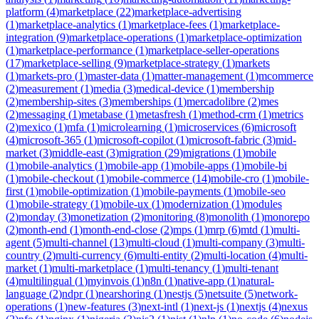
platform
(
4
)
marketplace
(
22
)
marketplace-advertising
(
1
)
marketplace-analytics
(
1
)
marketplace-fees
(
1
)
marketplace-
integration
(
9
)
marketplace-operations
(
1
)
marketplace-optimization
(
1
)
marketplace-performance
(
1
)
marketplace-seller-operations
(
17
)
marketplace-selling
(
9
)
marketplace-strategy
(
1
)
markets
(
1
)
markets-pro
(
1
)
master-data
(
1
)
matter-management
(
1
)
mcommerce
(
2
)
measurement
(
1
)
media
(
3
)
medical-device
(
1
)
membership
(
2
)
membership-sites
(
3
)
memberships
(
1
)
mercadolibre
(
2
)
mes
(
2
)
messaging
(
1
)
metabase
(
1
)
metasfresh
(
1
)
method-crm
(
1
)
metrics
(
2
)
mexico
(
1
)
mfa
(
1
)
microlearning
(
1
)
microservices
(
6
)
microsoft
(
4
)
microsoft-365
(
1
)
microsoft-copilot
(
1
)
microsoft-fabric
(
3
)
mid-
market
(
3
)
middle-east
(
3
)
migration
(
29
)
migrations
(
1
)
mobile
(
1
)
mobile-analytics
(
1
)
mobile-app
(
1
)
mobile-apps
(
1
)
mobile-bi
(
1
)
mobile-checkout
(
1
)
mobile-commerce
(
14
)
mobile-cro
(
1
)
mobile-
first
(
1
)
mobile-optimization
(
1
)
mobile-payments
(
1
)
mobile-seo
(
1
)
mobile-strategy
(
1
)
mobile-ux
(
1
)
modernization
(
1
)
modules
(
2
)
monday
(
3
)
monetization
(
2
)
monitoring
(
8
)
monolith
(
1
)
monorepo
(
2
)
month-end
(
1
)
month-end-close
(
2
)
mps
(
1
)
mrp
(
6
)
mtd
(
1
)
multi-
agent
(
5
)
multi-channel
(
13
)
multi-cloud
(
1
)
multi-company
(
3
)
multi-
country
(
2
)
multi-currency
(
6
)
multi-entity
(
2
)
multi-location
(
4
)
multi-
market
(
1
)
multi-marketplace
(
1
)
multi-tenancy
(
1
)
multi-tenant
(
4
)
multilingual
(
1
)
myinvois
(
1
)
n8n
(
1
)
native-app
(
1
)
natural-
language
(
2
)
ndpr
(
1
)
nearshoring
(
1
)
nestjs
(
5
)
netsuite
(
5
)
network-
operations
(
1
)
new-features
(
3
)
next-intl
(
1
)
next-js
(
1
)
nextjs
(
4
)
nexus