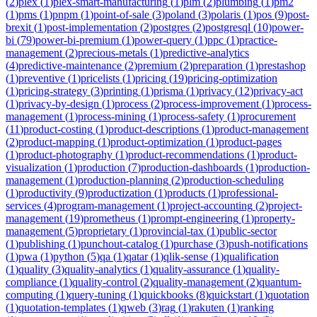
(
2
)
plex
(
1
)
plex-smart-manufacturing
(
1
)
plm
(
2
)
plumbing
(
1
)
pm2
(
1
)
pms
(
1
)
pnpm
(
1
)
point-of-sale
(
3
)
poland
(
3
)
polaris
(
1
)
pos
(
9
)
post-
brexit
(
1
)
post-implementation
(
2
)
postgres
(
2
)
postgresql
(
10
)
power-
bi
(
79
)
power-bi-premium
(
1
)
power-query
(
1
)
ppc
(
1
)
practice-
management
(
2
)
precious-metals
(
1
)
predictive-analytics
(
4
)
predictive-maintenance
(
2
)
premium
(
2
)
preparation
(
1
)
prestashop
(
1
)
preventive
(
1
)
pricelists
(
1
)
pricing
(
19
)
pricing-optimization
(
1
)
pricing-strategy
(
3
)
printing
(
1
)
prisma
(
1
)
privacy
(
12
)
privacy-act
(
1
)
privacy-by-design
(
1
)
process
(
2
)
process-improvement
(
1
)
process-
management
(
1
)
process-mining
(
1
)
process-safety
(
1
)
procurement
(
11
)
product-costing
(
1
)
product-descriptions
(
1
)
product-management
(
2
)
product-mapping
(
1
)
product-optimization
(
1
)
product-pages
(
1
)
product-photography
(
1
)
product-recommendations
(
1
)
product-
visualization
(
1
)
production
(
7
)
production-dashboards
(
1
)
production-
management
(
1
)
production-planning
(
2
)
production-scheduling
(
1
)
productivity
(
9
)
productization
(
1
)
products
(
1
)
professional-
services
(
4
)
program-management
(
1
)
project-accounting
(
2
)
project-
management
(
19
)
prometheus
(
1
)
prompt-engineering
(
1
)
property-
management
(
5
)
proprietary
(
1
)
provincial-tax
(
1
)
public-sector
(
1
)
publishing
(
1
)
punchout-catalog
(
1
)
purchase
(
3
)
push-notifications
(
1
)
pwa
(
1
)
python
(
5
)
qa
(
1
)
qatar
(
1
)
qlik-sense
(
1
)
qualification
(
1
)
quality
(
3
)
quality-analytics
(
1
)
quality-assurance
(
1
)
quality-
compliance
(
1
)
quality-control
(
2
)
quality-management
(
2
)
quantum-
computing
(
1
)
query-tuning
(
1
)
quickbooks
(
8
)
quickstart
(
1
)
quotation
(
1
)
quotation-templates
(
1
)
qweb
(
3
)
rag
(
1
)
rakuten
(
1
)
ranking