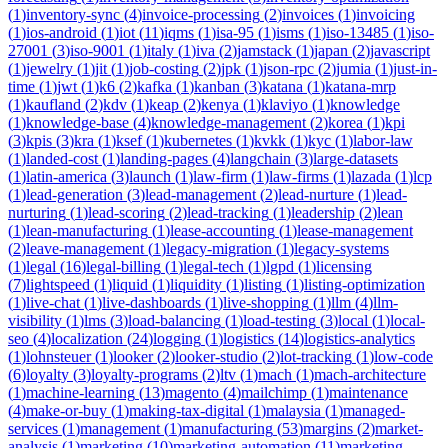
(
1
)
inventory-sync
(
4
)
invoice-processing
(
2
)
invoices
(
1
)
invoicing
(
1
)
ios-android
(
1
)
iot
(
11
)
iqms
(
1
)
isa-95
(
1
)
isms
(
1
)
iso-13485
(
1
)
iso-
27001
(
3
)
iso-9001
(
1
)
italy
(
1
)
iva
(
2
)
jamstack
(
1
)
japan
(
2
)
javascript
(
1
)
jewelry
(
1
)
jit
(
1
)
job-costing
(
2
)
jpk
(
1
)
json-rpc
(
2
)
jumia
(
1
)
just-in-
time
(
1
)
jwt
(
1
)
k6
(
2
)
kafka
(
1
)
kanban
(
3
)
katana
(
1
)
katana-mrp
(
1
)
kaufland
(
2
)
kdv
(
1
)
keap
(
2
)
kenya
(
1
)
klaviyo
(
1
)
knowledge
(
1
)
knowledge-base
(
4
)
knowledge-management
(
2
)
korea
(
1
)
kpi
(
3
)
kpis
(
3
)
kra
(
1
)
ksef
(
1
)
kubernetes
(
1
)
kvkk
(
1
)
kyc
(
1
)
labor-law
(
1
)
landed-cost
(
1
)
landing-pages
(
4
)
langchain
(
3
)
large-datasets
(
1
)
latin-america
(
3
)
launch
(
1
)
law-firm
(
1
)
law-firms
(
1
)
lazada
(
1
)
lcp
(
1
)
lead-generation
(
3
)
lead-management
(
2
)
lead-nurture
(
1
)
lead-
nurturing
(
1
)
lead-scoring
(
2
)
lead-tracking
(
1
)
leadership
(
2
)
lean
(
1
)
lean-manufacturing
(
1
)
lease-accounting
(
1
)
lease-management
(
2
)
leave-management
(
1
)
legacy-migration
(
1
)
legacy-systems
(
1
)
legal
(
16
)
legal-billing
(
1
)
legal-tech
(
1
)
lgpd
(
1
)
licensing
(
7
)
lightspeed
(
1
)
liquid
(
1
)
liquidity
(
1
)
listing
(
1
)
listing-optimization
(
1
)
live-chat
(
1
)
live-dashboards
(
1
)
live-shopping
(
1
)
llm
(
4
)
llm-
visibility
(
1
)
lms
(
3
)
load-balancing
(
1
)
load-testing
(
3
)
local
(
1
)
local-
seo
(
4
)
localization
(
24
)
logging
(
1
)
logistics
(
14
)
logistics-analytics
(
1
)
lohnsteuer
(
1
)
looker
(
2
)
looker-studio
(
2
)
lot-tracking
(
1
)
low-code
(
6
)
loyalty
(
3
)
loyalty-programs
(
2
)
ltv
(
1
)
mach
(
1
)
mach-architecture
(
1
)
machine-learning
(
13
)
magento
(
4
)
mailchimp
(
1
)
maintenance
(
4
)
make-or-buy
(
1
)
making-tax-digital
(
1
)
malaysia
(
1
)
managed-
services
(
1
)
management
(
1
)
manufacturing
(
53
)
margins
(
2
)
market-
analysis
(
1
)
marketing
(
10
)
marketing-automation
(
11
)
marketing-