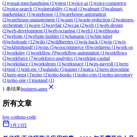
(
1
)
visual-merchandising
(
1
)
vitest
(
1
)
voice-ai
(
1
)
voice-commerce
(
2
)
voice-search
(
1
)
vulnerability
(
1
)
waf
(
1
)
walmart
(
3
)
walmart-
marketplace
(
1
)
warehouse
(
13
)
warehouse-automation
(
2
)
warehouse-management
(
1
)
wasm
(
1
)
waste-reduction
(
2
)
watsonx-
orchestrate
(
1
)
wave
(
2
)
wayfair
(
2
)
wcag
(
2
)
web
(
1
)
web-design
(
2
)
web-development
(
1
)
web-scraping
(
1
)
web3
(
1
)
webhooks
(
7
)
website
(
1
)
website-builder
(
1
)
whatsapp
(
1
)
white-label
(
6
)
wholesale
(
12
)
wiki
(
2
)
wildberries
(
1
)
win-back
(
1
)
wip
(
1
)
wix
(
2
)
wkhtmltopdf
(
1
)
wms
(
5
)
woocommerce
(
8
)
wordpress
(
1
)
work-os
(
1
)
workday
(
1
)
workflow
(
9
)
workflow-automation
(
1
)
workflows
(
2
)
workforce
(
7
)
workforce-analytics
(
1
)
working-capital
(
1
)
workplace
(
1
)
workshops
(
1
)
workspace
(
1
)
wps-payroll
(
1
)
xero
(
4
)
xml
(
1
)
xml-rpc
(
3
)
zalando
(
5
)
zapier
(
3
)
zatca
(
2
)
zero-downtime
(
2
)
zero-trust
(
3
)
zoho
(
2
)
zoho-books
(
1
)
zoho-crm
(
1
)
zoho-inventory
(
1
)
zoho-one
(
1
)
zustand
(
1
)
1 条结果
business-apps
所有文章
low-code
no-code
3月23日