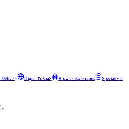
 Delivery
Digital & SaaS
Browser Extensions
Specialized
配。